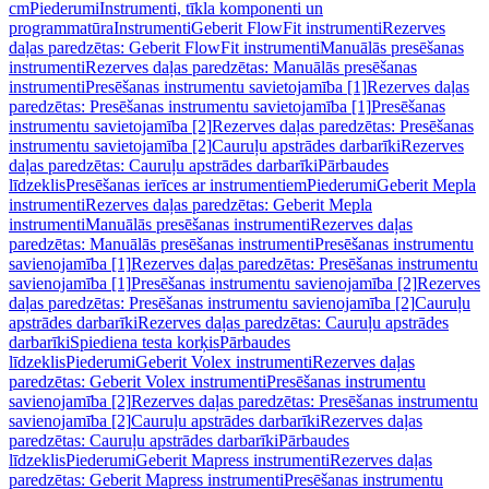
cm
Piederumi
Instrumenti, tīkla komponenti un
programmatūra
Instrumenti
Geberit FlowFit instrumenti
Rezerves
daļas paredzētas: Geberit FlowFit instrumenti
Manuālās presēšanas
instrumenti
Rezerves daļas paredzētas: Manuālās presēšanas
instrumenti
Presēšanas instrumentu savietojamība [1]
Rezerves daļas
paredzētas: Presēšanas instrumentu savietojamība [1]
Presēšanas
instrumentu savietojamība [2]
Rezerves daļas paredzētas: Presēšanas
instrumentu savietojamība [2]
Cauruļu apstrādes darbarīki
Rezerves
daļas paredzētas: Cauruļu apstrādes darbarīki
Pārbaudes
līdzeklis
Presēšanas ierīces ar instrumentiem
Piederumi
Geberit Mepla
instrumenti
Rezerves daļas paredzētas: Geberit Mepla
instrumenti
Manuālās presēšanas instrumenti
Rezerves daļas
paredzētas: Manuālās presēšanas instrumenti
Presēšanas instrumentu
savienojamība [1]
Rezerves daļas paredzētas: Presēšanas instrumentu
savienojamība [1]
Presēšanas instrumentu savienojamība [2]
Rezerves
daļas paredzētas: Presēšanas instrumentu savienojamība [2]
Cauruļu
apstrādes darbarīki
Rezerves daļas paredzētas: Cauruļu apstrādes
darbarīki
Spiediena testa korķis
Pārbaudes
līdzeklis
Piederumi
Geberit Volex instrumenti
Rezerves daļas
paredzētas: Geberit Volex instrumenti
Presēšanas instrumentu
savienojamība [2]
Rezerves daļas paredzētas: Presēšanas instrumentu
savienojamība [2]
Cauruļu apstrādes darbarīki
Rezerves daļas
paredzētas: Cauruļu apstrādes darbarīki
Pārbaudes
līdzeklis
Piederumi
Geberit Mapress instrumenti
Rezerves daļas
paredzētas: Geberit Mapress instrumenti
Presēšanas instrumentu