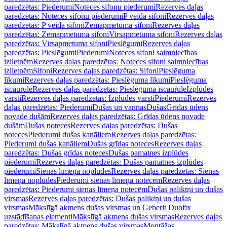
paredzētas: Piederumi
Noteces sifonu piederumi
Rezerves daļas
paredzētas: Noteces sifonu piederumi
P veida sifoni
Rezerves daļas
paredzētas: P veida sifoni
Zemapmetuma sifoni
Rezerves daļas
paredzētas: Zemapmetuma sifoni
Virsapmetuma sifoni
Rezerves daļas
paredzētas: Virsapmetuma sifoni
Pieslēgumi
Rezerves daļas
paredzētas: Pieslēgumi
Piederumi
Noteces sifoni saimniecības
izlietnēm
Rezerves daļas paredzētas: Noteces sifoni saimniecības
izlietnēm
Sifoni
Rezerves daļas paredzētas: Sifoni
Pieslēguma
līkumi
Rezerves daļas paredzētas: Pieslēguma līkumi
Pieslēguma
īscaurule
Rezerves daļas paredzētas: Pieslēguma īscaurule
Izplūdes
vārsti
Rezerves daļas paredzētas: Izplūdes vārsti
Piederumi
Rezerves
daļas paredzētas: Piederumi
Dušas un vannas
Dušas
Grīdas ūdens
novade dušām
Rezerves daļas paredzētas: Grīdas ūdens novade
dušām
Dušas noteces
Rezerves daļas paredzētas: Dušas
noteces
Piederumi dušas kanāliem
Rezerves daļas paredzētas:
Piederumi dušas kanāliem
Dušas grīdas noteces
Rezerves daļas
paredzētas: Dušas grīdas noteces
Dušas pamatnes izplūdes
piederumi
Rezerves daļas paredzētas: Dušas pamatnes izplūdes
piederumi
Sienas līmeņa noplūdes
Rezerves daļas paredzētas: Sienas
līmeņa noplūdes
Piederumi sienas līmeņa notecēm
Rezerves daļas
paredzētas: Piederumi sienas līmeņa notecēm
Dušas paliktņi un dušas
virsmas
Rezerves daļas paredzētas: Dušas paliktņi un dušas
virsmas
Mākslīgā akmens dušas virsmas un Geberit Duofix
uzstādīšanas elementi
Mākslīgā akmens dušas virsmas
Rezerves daļas
paredzētas: Mākslīgā akmens dušas virsmas
Montāžas