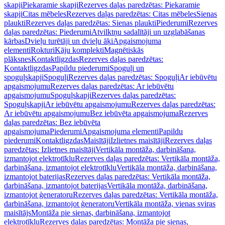
skapji
Piekaramie skapji
Rezerves daļas paredzētas: Piekaramie
skapji
Citas mēbeles
Rezerves daļas paredzētas: Citas mēbeles
Sienas
plaukti
Rezerves daļas paredzētas: Sienas plaukti
Piederumi
Rezerves
daļas paredzētas: Piederumi
Atvilktņu sadalītāji un uzglabāšanas
kārbas
Dvieļu turētāji un dvieļu āķi
Apgaismojuma
elementi
Rokturi
Kāju komplekti
Magnētiskās
plāksnes
Kontaktligzdas
Rezerves daļas paredzētas:
Kontaktligzdas
Papildu piederumi
Spoguļi un
spoguļskapji
Spoguļi
Rezerves daļas paredzētas: Spoguļi
Ar iebūvētu
apgaismojumu
Rezerves daļas paredzētas: Ar iebūvētu
apgaismojumu
Spoguļskapji
Rezerves daļas paredzētas:
Spoguļskapji
Ar iebūvētu apgaismojumu
Rezerves daļas paredzētas:
Ar iebūvētu apgaismojumu
Bez iebūvēta apgaismojuma
Rezerves
daļas paredzētas: Bez iebūvēta
apgaismojuma
Piederumi
Apgaismojuma elementi
Papildu
piederumi
Kontaktligzdas
Maisītāji
Izlietnes maisītāji
Rezerves daļas
paredzētas: Izlietnes maisītāji
Vertikāla montāža, darbināšana,
izmantojot elektrotīklu
Rezerves daļas paredzētas: Vertikāla montāža,
darbināšana, izmantojot elektrotīklu
Vertikāla montāža, darbināšana,
izmantojot baterijas
Rezerves daļas paredzētas: Vertikāla montāža,
darbināšana, izmantojot baterijas
Vertikāla montāža, darbināšana,
izmantojot ģeneratoru
Rezerves daļas paredzētas: Vertikāla montāža,
darbināšana, izmantojot ģeneratoru
Vertikāla montāža, vienas sviras
maisītājs
Montāža pie sienas, darbināšana, izmantojot
elektrotīklu
Rezerves daļas paredzētas: Montāža pie sienas,