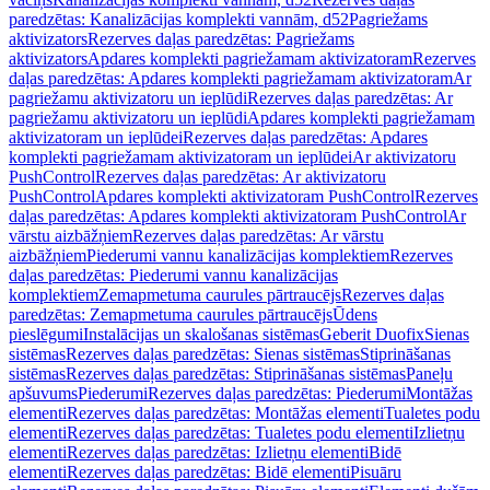
paredzētas: Kanalizācijas komplekti vannām, d52
Pagriežams
aktivizators
Rezerves daļas paredzētas: Pagriežams
aktivizators
Apdares komplekti pagriežamam aktivizatoram
Rezerves
daļas paredzētas: Apdares komplekti pagriežamam aktivizatoram
Ar
pagriežamu aktivizatoru un ieplūdi
Rezerves daļas paredzētas: Ar
pagriežamu aktivizatoru un ieplūdi
Apdares komplekti pagriežamam
aktivizatoram un ieplūdei
Rezerves daļas paredzētas: Apdares
komplekti pagriežamam aktivizatoram un ieplūdei
Ar aktivizatoru
PushControl
Rezerves daļas paredzētas: Ar aktivizatoru
PushControl
Apdares komplekti aktivizatoram PushControl
Rezerves
daļas paredzētas: Apdares komplekti aktivizatoram PushControl
Ar
vārstu aizbāžņiem
Rezerves daļas paredzētas: Ar vārstu
aizbāžņiem
Piederumi vannu kanalizācijas komplektiem
Rezerves
daļas paredzētas: Piederumi vannu kanalizācijas
komplektiem
Zemapmetuma caurules pārtraucējs
Rezerves daļas
paredzētas: Zemapmetuma caurules pārtraucējs
Ūdens
pieslēgumi
Instalācijas un skalošanas sistēmas
Geberit Duofix
Sienas
sistēmas
Rezerves daļas paredzētas: Sienas sistēmas
Stiprināšanas
sistēmas
Rezerves daļas paredzētas: Stiprināšanas sistēmas
Paneļu
apšuvums
Piederumi
Rezerves daļas paredzētas: Piederumi
Montāžas
elementi
Rezerves daļas paredzētas: Montāžas elementi
Tualetes podu
elementi
Rezerves daļas paredzētas: Tualetes podu elementi
Izlietņu
elementi
Rezerves daļas paredzētas: Izlietņu elementi
Bidē
elementi
Rezerves daļas paredzētas: Bidē elementi
Pisuāru