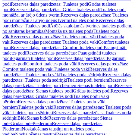
podi
Rezerves daļas paredzētas: Tualetes podi
Grīdas tualetes
podi
Rezerves daļas paredzētas: Grīdas tualetes podi
Tualetes podi
montāžai ar ārējo ūdens tvertni
Rezerves daļas paredzētas: Tualetes
podi montāžai ar ārējo ūdens tvertni
Tualetes podi
Rezerves daļas
paredzētas: Tualetes podi
Ārējās skalojamās tvertnes tualetes podiem,
no sanitārās keramikas
Montāža uz tualetes poda
Tualetes poda
vāki
Rezerves daļas paredzētas: Tualetes poda vāki
Tualetes poda
vāki
Rezerves daļas paredzētas: Tualetes poda vāki
Comfort tualetes
podi
Rezerves daļas paredzētas: Comfort tualetes podi
Paaugstināti
tualetes podi
Rezerves daļas paredzētas: Paaugstināti tualetes
podi
Pagarināti tualetes podi
Rezerves daļas paredzētas: Pagarināti
tualetes podi
Comfort tualetes poda vāki
Rezerves daļas paredzētas:
Comfort tualetes poda vāki
Tualetes poda vāki
Rezerves daļas
paredzētas: Tualetes poda vāki
Tualetes poda sēdriņķi
Rezerves daļas
paredzētas: Tualetes poda sēdriņķi
Tualetes podi bērniem
Rezerves
daļas paredzētas: Tualetes podi bērniem
Sienas tualetes podi
Rezerves
daļas paredzētas: Sienas tualetes podi
Grīdas tualetes podi
Rezerves
daļas paredzētas: Grīdas tualetes podi
Tualetes podu vāki
bērniem
Rezerves daļas paredzētas: Tualetes podu vāki
bērniem
Tualetes poda vāki
Rezerves daļas paredzētas: Tualetes poda
vāki
Tualetes poda sēdriņķi
Rezerves daļas paredzētas: Tualetes poda
sēdriņķi
Bidē
Sienas bidē
Rezerves daļas paredzētas: Sienas
bidē
Grīdas bidē
Piederumi
Rezerves daļas paredzētas:
Piederumi
Noskalošanas taustiņi un tualetes poda
vadība
Noskalošanas taustiņi
Rezerves daļas paredzētas: