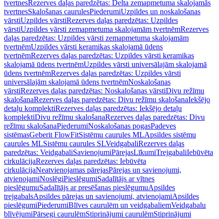
tvertnes
Rezerves daļas paredzētas: Delta zemapmetuma skalojamās
tvertnes
Skalošanas caurules
Piederumi
Uzpildes un noskalošanas
vārsti
Uzpildes vārsti
Rezerves daļas paredzētas: Uzpildes
vārsti
Uzpildes vārsti zemapmetuma skalojamām tvertnēm
Rezerves
daļas paredzētas: Uzpildes vārsti zemapmetuma skalojamām
tvertnēm
Uzpildes vārsti keramikas skalojamā ūdens
tvertnēm
Rezerves daļas paredzētas: Uzpildes vārsti keramikas
skalojamā ūdens tvertnēm
Uzpildes vārsti universālajām skalojamā
ūdens tvertnēm
Rezerves daļas paredzētas: Uzpildes vārsti
universālajām skalojamā ūdens tvertnēm
Noskalošanas
vārsti
Rezerves daļas paredzētas: Noskalošanas vārsti
Divu režīmu
skalošana
Rezerves daļas paredzētas: Divu režīmu skalošana
Iekšējo
detaļu komplekti
Rezerves daļas paredzētas: Iekšējo detaļu
komplekti
Divu režīmu skalošana
Rezerves daļas paredzētas: Divu
režīmu skalošana
Piederumi
Noskalošanas pogas
Padeves
sistēmas
Geberit FlowFit
Sistēmu caurules ML
Apsildes sistēmu
caurules ML
Sistēmu caurules SL
Veidgabali
Rezerves daļas
paredzētas: Veidgabali
Savienojumi
Pārejas
Līkumi
Trejgabali
Iebūvēta
cirkulācija
Rezerves daļas paredzētas: Iebūvēta
cirkulācija
Neatvienojamas pārejas
Pārejas un savienojumi,
atvienojami
Noslēgi
Pieslēgumi
Sadalītājs ar vītnes
pieslēgumu
Sadalītājs ar presēšanas pieslēgumu
Apsildes
trejgabals
Apsildes pārejas un savienojumi, atvienojami
Apsildes
pieslēgumi
Piederumi
Blīves caurulēm un veidgabaliem
Veidgabalu
blīvējumi
Pārsegi caurulēm
Stiprinājumi caurulēm
Stiprinājumi