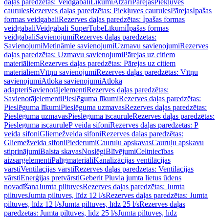
daļas paredzētas: Veidgabali
Līkumi
Atzari
Pārejas
Piekļuves
caurules
Rezerves daļas paredzētas: Piekļuves caurules
Pārejas
Īpašas
formas veidgabali
Rezerves daļas paredzētas: Īpašas formas
veidgabali
Veidgabali SuperTube
Līkumi
Īpašas formas
veidgabali
Savienojumi
Rezerves daļas paredzētas:
Savienojumi
Metināmie savienojumi
Uzmavu savienojumi
Rezerves
daļas paredzētas: Uzmavu savienojumi
Pārejas uz citiem
materiāliem
Rezerves daļas paredzētas: Pārejas uz citiem
materiāliem
Vītņu savienojumi
Rezerves daļas paredzētas: Vītņu
savienojumi
Atloka savienojumi
Atloka
adapteri
Savienotājelementi
Rezerves daļas paredzētas:
Savienotājelementi
Pieslēguma līkumi
Rezerves daļas paredzētas:
Pieslēguma līkumi
Pieslēguma uzmavas
Rezerves daļas paredzētas:
Pieslēguma uzmavas
Pieslēguma īscaurule
Rezerves daļas paredzētas:
Pieslēguma īscaurule
P veida sifoni
Rezerves daļas paredzētas: P
veida sifoni
Gliemežveida sifoni
Rezerves daļas paredzētas:
Gliemežveida sifoni
Piederumi
Cauruļu apskavas
Cauruļu apskavu
stiprinājumi
Balsta skavas
Noslēgi
Blīvējumi
Celtniecības
aizsargelementi
Palīgmateriāli
Kanalizācijas ventilācijas
vārsti
Ventilācijas vārsti
Rezerves daļas paredzētas: Ventilācijas
vārsti
Enerģijas pretvārsti
Geberit Pluvia jumta lietus ūdens
novadīšana
Jumta piltuves
Rezerves daļas paredzētas: Jumta
piltuves
Jumta piltuves, līdz 12 l/s
Rezerves daļas paredzētas: Jumta
piltuves, līdz 12 l/s
Jumta piltuves, līdz 25 l/s
Rezerves daļas
paredzētas: Jumta piltuves, līdz 25 l/s
Jumta piltuves, līdz