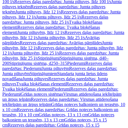
100 l/s
Rezerves daļas paredzētas: Jumta piltuves, līdz 100 l/s
Jumta
piltuves teknēm
Rezerves daļas paredzētas: Jumta piltuves
teknēm
Jumta piltuves, līdz 12 l/s
Rezerves daļas paredzētas: Jumta
piltuves, līdz 12 l/s
Jumta piltuves, līdz 25 l/s
Rezerves daļas
paredzētas: Jumta piltuves, līdz 25 l/s
Tvaika bloķēšanas
elementi
Rezerves daļas paredzētas: Tvaika bloķēšanas
elementi
Jumta piltuvēm, līdz 12 l/s
Rezerves daļas paredzētas: Jumta
piltuvēm, līdz 12 l/s
Jumta piltuvēm, līdz 25 l/s
Avārijas
pārplūdes
Rezerves daļas paredzētas: Avārijas pārplūdes
Jumta
piltuvēm, līdz 12 l/s
Rezerves daļas paredzētas: Jumta piltuvēm, līdz
12 l/s
Jumta piltuvēm, līdz 25 l/s
Rezerves daļas paredzētas: Jumta
piltuvēm, līdz 25 l/s
Stiprinājumi
Stiprinājumu sistēma, d40–
200
Stiprinājumu sistēma, d250–315
Piederumi
Rezerves daļas
paredzētas: Piederumi
Jumta piltuvēm
Rezerves daļas paredzētas:
Jumta piltuvēm
Stiprinājumiem
Standarta jumta lietus ūdens
novadīšana
Jumta piltuves
Rezerves daļas paredzētas: Jumta
piltuves
Tvaika bloķēšanas elementi
Rezerves daļas paredzētas:
Tvaika bloķēšanas elementi
Piederumi
Rezerves daļas paredzētas:
Piederumi
Grīdas noteces sistēmas
Virsmas atūdeņošana iekštelpām
un ārpus telpām
Rezerves daļas paredzētas: Virsmas atūdeņošana
iekštelpām un ārpus telpām
Grīdas noteces balkoniem un terasēm, 10
x 10 cm
Rezerves daļas paredzētas: Grīdas noteces balkoniem un
terasēm, 10 x 10 cm
Grīdas noteces, 13 x 13 cm
Grīdas noteces
balkoniem un terasēm, 13 x 13 cm
Grīdas noteces, 15 x 15
cm
Rezerves daļas paredzētas: Grīdas noteces, 15 x 15