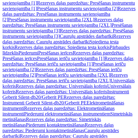
savienojamība [1]
Rezerves daļas paredzētas: Presēšanas instrumentu
savienojamība [1]
Presēšanas instrumentu savienojamība [2]
Rezerves
daļas paredzētas: Presēšanas instrumentu savienojamība
[2]
Presēšanas instrumentu savietojamība [2XL]
Rezerves daļas
paredzētas: Presēšanas instrumentu savietojamība [2XL]
Presēšanas
instrumentu savietojamība [3]
Rezerves daļas paredzētas: Presēšanas
instrumentu savietojamība [3]
Cauruļu apstrādes darbarīki
Rezerves
daļas paredzētas: Cauruļu apstrādes darbarīki
Spiediena testa
korķis
Rezerves daļas paredzētas: Spiediena testa korķis
Pārbaudes
līdzeklis
Piederumi
Presēšanas ierīces
Rezerves daļas paredzētas:
Presēšanas ierīces
Presēšanas ierīču savietojamība [1]
Rezerves daļas
paredzētas: Presēšanas ierīču savietojamība [1]
Presēšanas ierīču
savietojamība [2]
Rezerves daļas paredzētas: Presēšanas ierīču
savietojamība [2]
Presēšanas ierīču savietojamība [2XL]
Rezerves
daļas paredzētas: Presēšanas ierīču savietojamība [2XL]
Universālais
koferis
Rezerves daļas paredzētas: Universālais koferis
Universālais
koferis
Rezerves daļas paredzētas: Universālais koferis
Instrumenti
Geberit Silent-db20/Geberit PE
Rezerves daļas paredzētas:
Instrumenti Geberit Silent-db20/Geberit PE
Elektrometināšanas
instrumenti
Rezerves daļas paredzētas: Elektrometināšanas
instrumenti
Piederumi elektrometināšanas instrumentiem
Simetriskās
metināšanas
Rezerves daļas paredzētas: Simetriskās
metināšanas
Piederumi kontaktmetināšanas
Rezerves daļas
paredzētas: Piederumi kontaktmetināšanas
Cauruļu apstrādes
darbarīki
Rezerves daļas paredzētas: Cauruļu apstrādes