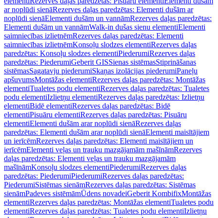
elementi
Rezerves daļas paredzētas: Pisuāru elementi
Elementi dušām
ar noplūdi sienā
Rezerves daļas paredzētas: Elementi dušām ar
noplūdi sienā
Elementi dušām un vannām
Rezerves daļas paredzētas:
Elementi dušām un vannām
Walk-in dušas sienu elementi
Elementi
saimniecības izlietnēm
Rezerves daļas paredzētas: Elementi
saimniecības izlietnēm
Konsoļu slodzes elementi
Rezerves daļas
paredzētas: Konsoļu slodzes elementi
Piederumi
Rezerves daļas
paredzētas: Piederumi
Geberit GIS
Sienas sistēmas
Stiprināšanas
sistēmas
Sagatavju piederumi
Skaņas izolācijas piederumi
Paneļu
apšuvums
Montāžas elementi
Rezerves daļas paredzētas: Montāžas
elementi
Tualetes podu elementi
Rezerves daļas paredzētas: Tualetes
podu elementi
Izlietņu elementi
Rezerves daļas paredzētas: Izlietņu
elementi
Bidē elementi
Rezerves daļas paredzētas: Bidē
elementi
Pisuāru elementi
Rezerves daļas paredzētas: Pisuāru
elementi
Elementi dušām arar noplūdi sienā
Rezerves daļas
paredzētas: Elementi dušām arar noplūdi sienā
Elementi maisītājiem
un ierīcēm
Rezerves daļas paredzētas: Elementi maisītājiem un
ierīcēm
Elementi veļas un trauku mazgājamām mašīnām
Rezerves
daļas paredzētas: Elementi veļas un trauku mazgājamām
mašīnām
Konsoļu slodzes elementi
Piederumi
Rezerves daļas
paredzētas: Piederumi
Piederumi
Rezerves daļas paredzētas:
Piederumi
Sistēmas sienām
Rezerves daļas paredzētas: Sistēmas
sienām
Padeves sistēmām
Ūdens novadei
Geberit Kombifix
Montāžas
elementi
Rezerves daļas paredzētas: Montāžas elementi
Tualetes podu
elementi
Rezerves daļas paredzētas: Tualetes podu elementi
Izlietņu