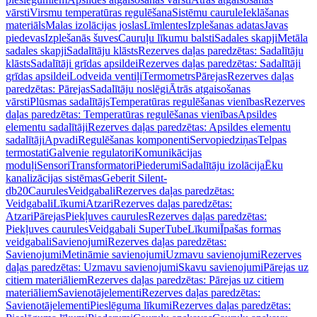
vārsti
Virsmu temperatūras regulēšana
Sistēmu caurule
Ieklāšanas
materiāls
Malas izolācijas joslas
Līmlentes
Izplešanas adatas
Javas
piedevas
Izplešanās šuves
Cauruļu līkumu balsti
Sadales skapji
Metāla
sadales skapji
Sadalītāju klāsts
Rezerves daļas paredzētas: Sadalītāju
klāsts
Sadalītāji grīdas apsildei
Rezerves daļas paredzētas: Sadalītāji
grīdas apsildei
Lodveida ventiļi
Termometrs
Pārejas
Rezerves daļas
paredzētas: Pārejas
Sadalītāju noslēgi
Ātrās atgaisošanas
vārsti
Plūsmas sadalītājs
Temperatūras regulēšanas vienības
Rezerves
daļas paredzētas: Temperatūras regulēšanas vienības
Apsildes
elementu sadalītāji
Rezerves daļas paredzētas: Apsildes elementu
sadalītāji
Apvadi
Regulēšanas komponenti
Servopiedziņas
Telpas
termostati
Galvenie regulatori
Komunikācijas
moduļi
Sensori
Transformatori
Piederumi
Sadalītāju izolācija
Ēku
kanalizācijas sistēmas
Geberit Silent-
db20
Caurules
Veidgabali
Rezerves daļas paredzētas:
Veidgabali
Līkumi
Atzari
Rezerves daļas paredzētas:
Atzari
Pārejas
Piekļuves caurules
Rezerves daļas paredzētas:
Piekļuves caurules
Veidgabali SuperTube
Līkumi
Īpašas formas
veidgabali
Savienojumi
Rezerves daļas paredzētas:
Savienojumi
Metināmie savienojumi
Uzmavu savienojumi
Rezerves
daļas paredzētas: Uzmavu savienojumi
Skavu savienojumi
Pārejas uz
citiem materiāliem
Rezerves daļas paredzētas: Pārejas uz citiem
materiāliem
Savienotājelementi
Rezerves daļas paredzētas:
Savienotājelementi
Pieslēguma līkumi
Rezerves daļas paredzētas: