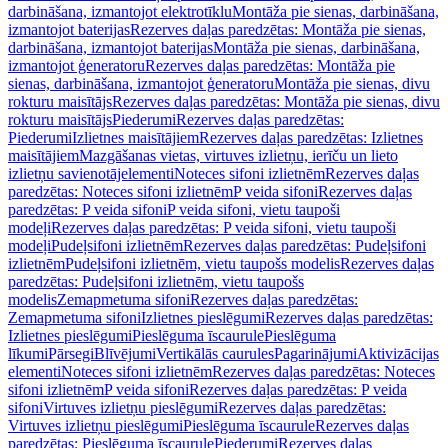
darbināšana, izmantojot elektrotīklu
Montāža pie sienas, darbināšana,
izmantojot baterijas
Rezerves daļas paredzētas: Montāža pie sienas,
darbināšana, izmantojot baterijas
Montāža pie sienas, darbināšana,
izmantojot ģeneratoru
Rezerves daļas paredzētas: Montāža pie
sienas, darbināšana, izmantojot ģeneratoru
Montāža pie sienas, divu
rokturu maisītājs
Rezerves daļas paredzētas: Montāža pie sienas, divu
rokturu maisītājs
Piederumi
Rezerves daļas paredzētas:
Piederumi
Izlietnes maisītājiem
Rezerves daļas paredzētas: Izlietnes
maisītājiem
Mazgāšanas vietas, virtuves izlietņu, ierīču un lieto
izlietņu savienotājelementi
Noteces sifoni izlietnēm
Rezerves daļas
paredzētas: Noteces sifoni izlietnēm
P veida sifoni
Rezerves daļas
paredzētas: P veida sifoni
P veida sifoni, vietu taupoši
modeļi
Rezerves daļas paredzētas: P veida sifoni, vietu taupoši
modeļi
Pudeļsifoni izlietnēm
Rezerves daļas paredzētas: Pudeļsifoni
izlietnēm
Pudeļsifoni izlietnēm, vietu taupošs modelis
Rezerves daļas
paredzētas: Pudeļsifoni izlietnēm, vietu taupošs
modelis
Zemapmetuma sifoni
Rezerves daļas paredzētas:
Zemapmetuma sifoni
Izlietnes pieslēgumi
Rezerves daļas paredzētas:
Izlietnes pieslēgumi
Pieslēguma īscaurule
Pieslēguma
līkumi
Pārsegi
Blīvējumi
Vertikālās caurules
Pagarinājumi
Aktivizācijas
elementi
Noteces sifoni izlietnēm
Rezerves daļas paredzētas: Noteces
sifoni izlietnēm
P veida sifoni
Rezerves daļas paredzētas: P veida
sifoni
Virtuves izlietņu pieslēgumi
Rezerves daļas paredzētas:
Virtuves izlietņu pieslēgumi
Pieslēguma īscaurule
Rezerves daļas
paredzētas: Pieslēguma īscaurule
Piederumi
Rezerves daļas