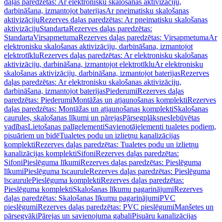
daļas paredzētas: Ar elektronisku skalošanas aktivizāciju,
darbināšana, izmantojot baterijas
Ar pneimatisku skalošanas
aktivizāciju
Rezerves daļas paredzētas: Ar pneimatisku skalošanas
aktivizāciju
Standarta
Rezerves daļas paredzētas:
Standarta
Virsapmetuma
Rezerves daļas paredzētas: Virsapmetuma
Ar
elektronisku skalošanas aktivizāciju, darbināšana, izmantojot
elektrotīklu
Rezerves daļas paredzētas: Ar elektronisku skalošanas
aktivizāciju, darbināšana, izmantojot elektrotīklu
Ar elektronisku
skalošanas aktivizāciju, darbināšana, izmantojot baterijas
Rezerves
daļas paredzētas: Ar elektronisku skalošanas aktivizāciju,
darbināšana, izmantojot baterijas
Piederumi
Rezerves daļas
paredzētas: Piederumi
Montāžas un atjaunošanas komplekti
Rezerves
daļas paredzētas: Montāžas un atjaunošanas komplekti
Skalošanas
caurules, skalošanas līkumi un pārejas
Pārsegplāksnes
Iebūvētas
vadības
Lietošanas palīgelementi
Savienotājelementi tualetes podiem,
pisuāriem un bidē
Tualetes podu un izlietņu kanalizācijas
komplekti
Rezerves daļas paredzētas: Tualetes podu un izlietņu
kanalizācijas komplekti
Sifoni
Rezerves daļas paredzētas:
Sifoni
Pieslēguma līkumi
Rezerves daļas paredzētas: Pieslēguma
līkumi
Pieslēguma īscaurule
Rezerves daļas paredzētas: Pieslēguma
īscaurule
Pieslēguma komplekti
Rezerves daļas paredzētas:
Pieslēguma komplekti
Skalošanas līkumu pagarinājumi
Rezerves
daļas paredzētas: Skalošanas līkumu pagarinājumi
PVC
pieslēgumi
Rezerves daļas paredzētas: PVC pieslēgumi
Manšetes un
pārsegvāki
Pārejas un savienojuma gabali
Pisuāru kanalizācijas