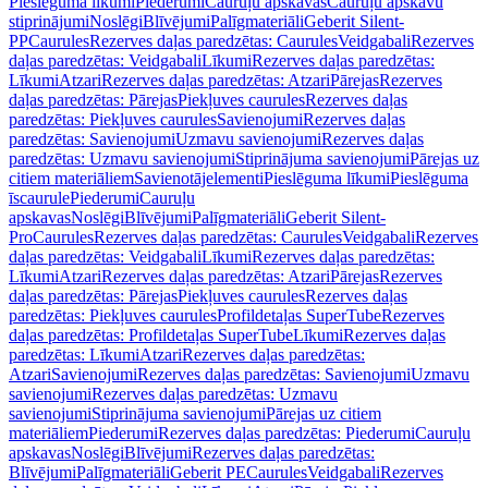
Pieslēguma līkumi
Piederumi
Cauruļu apskavas
Cauruļu apskavu
stiprinājumi
Noslēgi
Blīvējumi
Palīgmateriāli
Geberit Silent-
PP
Caurules
Rezerves daļas paredzētas: Caurules
Veidgabali
Rezerves
daļas paredzētas: Veidgabali
Līkumi
Rezerves daļas paredzētas:
Līkumi
Atzari
Rezerves daļas paredzētas: Atzari
Pārejas
Rezerves
daļas paredzētas: Pārejas
Piekļuves caurules
Rezerves daļas
paredzētas: Piekļuves caurules
Savienojumi
Rezerves daļas
paredzētas: Savienojumi
Uzmavu savienojumi
Rezerves daļas
paredzētas: Uzmavu savienojumi
Stiprinājuma savienojumi
Pārejas uz
citiem materiāliem
Savienotājelementi
Pieslēguma līkumi
Pieslēguma
īscaurule
Piederumi
Cauruļu
apskavas
Noslēgi
Blīvējumi
Palīgmateriāli
Geberit Silent-
Pro
Caurules
Rezerves daļas paredzētas: Caurules
Veidgabali
Rezerves
daļas paredzētas: Veidgabali
Līkumi
Rezerves daļas paredzētas:
Līkumi
Atzari
Rezerves daļas paredzētas: Atzari
Pārejas
Rezerves
daļas paredzētas: Pārejas
Piekļuves caurules
Rezerves daļas
paredzētas: Piekļuves caurules
Profildetaļas SuperTube
Rezerves
daļas paredzētas: Profildetaļas SuperTube
Līkumi
Rezerves daļas
paredzētas: Līkumi
Atzari
Rezerves daļas paredzētas:
Atzari
Savienojumi
Rezerves daļas paredzētas: Savienojumi
Uzmavu
savienojumi
Rezerves daļas paredzētas: Uzmavu
savienojumi
Stiprinājuma savienojumi
Pārejas uz citiem
materiāliem
Piederumi
Rezerves daļas paredzētas: Piederumi
Cauruļu
apskavas
Noslēgi
Blīvējumi
Rezerves daļas paredzētas:
Blīvējumi
Palīgmateriāli
Geberit PE
Caurules
Veidgabali
Rezerves