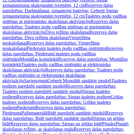
zemapmetuma skalojamām tvertnēm, 12 cm
Rezerves daļas
paredzētas: Darbināšanai, izmantojot baterijas, Geberit Sigma
zemapmetuma skalojamām tvertnēm, 12 cm
Tualetes podu vadības
sistēmas ar pneimatisku skalošanas aktivizāciju
Rezerves daļas
paredzētas: Tualetes podu vadības sistēmas ar pneimatisku
skalošanas aktivizāciju
Divu režīmu skalošanai
Rezerves daļas
paredzētas: Divu režīmu skalošanai
Vienrežīma
noskalošanai
Rezerves daļas paredzētas: Vienrežīma
noskalošanai
Piederumi tualetes podu vadības sistēmām
Rezerves
daļas paredzētas: Piederumi tualetes podu vadības
sistēmām
Montāžas komplekti
Rezerves daļas paredzētas: Montāžas
komplekti
Tualetes podu vadības sistēmām ar elektronisku
skalošanas aktivizāciju
Rezerves daļas paredzētas: Tualetes podu
vadības sistēmām ar elektronisku skalošanas
aktivizāciju
Savienojumi
Geberit Monolith sanitārie moduļi
Tualetes
podiem paredzēti sanitārie moduļi
Rezerves daļas paredzētas:
Tualetes podiem paredzēti sanitārie moduļi
Sienas tualetes
podiem
Rezerves daļas paredzētas: Sienas tualetes podiem
Grīdas
tualetes podiem
Rezerves daļas paredzētas: Grīdas tualetes
podiem
Piederumi
Rezerves daļas paredzētas:
Piederumi
Palīgmateriāli
Bidē paredzēti sanitārie moduļi
Rezerves
daļas paredzētas: Bidē paredzēti sanitārie moduļi
Sienas un grīdas
bidē
Rezerves daļas paredzētas: Sienas un grīdas bidē
Pisuārs
Pisuāri,
skalošanas režīms, ar skalošanas malu
Rezerves daļas paredzētas: