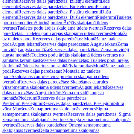
elementi
Rezerves daļas paredzētas: Izlietņu elementi
Bidē
elementi
Rezerves daļas paredzētas: Bidē elementi
Pisuāru
elementi
Rezerves daļas paredzētas: Pisuāru elementi
Dušu
elementi
Rezerves daļas paredzētas: Dušu elementi
Piederumi
Tualetes
podu elementiem
Stiprinājumiem
Ārējās skalojamā ūdens
tvertnes
Tualetes podu ārējās skalojamā ūdens tvertnes
Rezerves daļas
paredzētas: Tualetes podu ārējās skalojamā ūdens tvertnes
Montāža
uz tualetes poda
Rezerves daļas paredzētas: Montāža uz tualetes
poda
Augstu iekārts
Rezerves daļas paredzētas: Augstu iekārts
Zema
un vidēji augsta montāža
Rezerves daļas paredzētas: Zema un vidēji
augsta montāža
Tualetes podu ārējās skalojamā ūdens tvertnes no
sanitārās keramikas
Rezerves daļas paredzētas: Tualetes podu ārējās
skalojamā ūdens tvertnes no sanitārās keramikas
Montāža uz tualetes
poda
Rezerves daļas paredzētas: Montāža uz tualetes
poda
Skalošanas caurules virsapmetuma skalojamā ūdens
tvertnēm
Rezerves daļas paredzētas: Skalošanas caurules
virsapmetuma skalojamā ūdens tvertnēm
Augstu iekārts
Rezerves
daļas paredzētas: Augstu iekārts
Zema un vidēji augsta
montāža
Piederumi
Rezerves daļas paredzētas:
Piederumi
Pieslēgumi
Rezerves daļas paredzētas: Pieslēgumi
Stūra
vārsti
Manšetes
Zemapmetuma skalojamās tvertnes
Sigma
zemapmetuma skalojamās tvertnes
Rezerves daļas paredzētas: Sigma
zemapmetuma skalojamās tvertnes
Omega zemapmetuma skalojamās
tvertnes
Rezerves daļas paredzētas: Omega zemapmetuma
skalojamās tvertnes
Delta zemapmetuma skalojamās