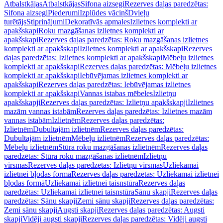
Atbalstkājas
Atbalstkājas
Sifona aizsegi
Rezerves daļas paredzētas:
Sifona aizsegi
Piederumi
Izplūdes vāciņš
Dvieļu
turētājs
Stiprinājumi
Dekoratīvās apmales
Izlietnes komplekti ar
apakšskapi
Roku mazgāšanas izlietnes komplekti ar
apakšskapi
Rezerves daļas paredzētas: Roku mazgāšanas izlietnes
komplekti ar apakšskapi
Izlietnes komplekti ar apakšskapi
Rezerves
daļas paredzētas: Izlietnes komplekti ar apakšskapi
Mēbeļu izlietnes
komplekti ar apakšskapi
Rezerves daļas paredzētas: Mēbeļu izlietnes
komplekti ar apakšskapi
Iebūvējamas izlietnes komplekti ar
apakšskapi
Rezerves daļas paredzētas: Iebūvējamas izlietnes
komplekti ar apakšskapi
Vannas istabas mēbeles
Izlietņu
apakšskapji
Rezerves daļas paredzētas: Izlietņu apakšskapji
Izlietnes
mazām vannas istabām
Rezerves daļas paredzētas: Izlietnes mazām
vannas istabām
Izlietnēm
Rezerves daļas paredzētas:
Izlietnēm
Dubultajām izlietnēm
Rezerves daļas paredzētas:
Dubultajām izlietnēm
Mēbeļu izlietnēm
Rezerves daļas paredzētas:
Mēbeļu izlietnēm
Stūra roku mazgāšanas izlietnēm
Rezerves daļas
paredzētas: Stūra roku mazgāšanas izlietnēm
Izlietņu
virsmas
Rezerves daļas paredzētas: Izlietņu virsmas
Uzliekamai
izlietnei bļodas formā
Rezerves daļas paredzētas: Uzliekamai izlietnei
bļodas formā
Uzliekamai izlietnei taisnstūra
Rezerves daļas
paredzētas: Uzliekamai izlietnei taisnstūra
Sānu skapji
Rezerves daļas
paredzētas: Sānu skapji
Zemi sānu skapji
Rezerves daļas paredzētas:
Zemi sānu skapji
Augsti skapji
Rezerves daļas paredzētas: Augsti
skapji
Vidēji augsti skapji
Rezerves daļas paredzētas: Vidēji augsti