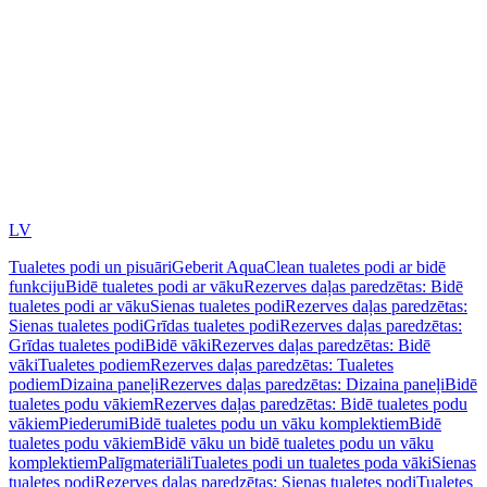
LV
Tualetes podi un pisuāri
Geberit AquaClean tualetes podi ar bidē
funkciju
Bidē tualetes podi ar vāku
Rezerves daļas paredzētas: Bidē
tualetes podi ar vāku
Sienas tualetes podi
Rezerves daļas paredzētas:
Sienas tualetes podi
Grīdas tualetes podi
Rezerves daļas paredzētas:
Grīdas tualetes podi
Bidē vāki
Rezerves daļas paredzētas: Bidē
vāki
Tualetes podiem
Rezerves daļas paredzētas: Tualetes
podiem
Dizaina paneļi
Rezerves daļas paredzētas: Dizaina paneļi
Bidē
tualetes podu vākiem
Rezerves daļas paredzētas: Bidē tualetes podu
vākiem
Piederumi
Bidē tualetes podu un vāku komplektiem
Bidē
tualetes podu vākiem
Bidē vāku un bidē tualetes podu un vāku
komplektiem
Palīgmateriāli
Tualetes podi un tualetes poda vāki
Sienas
tualetes podi
Rezerves daļas paredzētas: Sienas tualetes podi
Tualetes