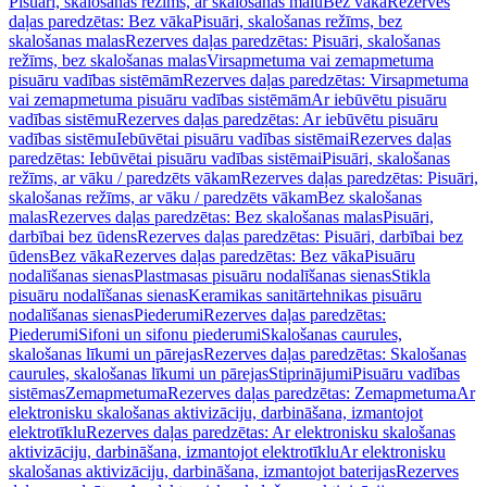
Pisuāri, skalošanas režīms, ar skalošanas malu
Bez vāka
Rezerves
daļas paredzētas: Bez vāka
Pisuāri, skalošanas režīms, bez
skalošanas malas
Rezerves daļas paredzētas: Pisuāri, skalošanas
režīms, bez skalošanas malas
Virsapmetuma vai zemapmetuma
pisuāru vadības sistēmām
Rezerves daļas paredzētas: Virsapmetuma
vai zemapmetuma pisuāru vadības sistēmām
Ar iebūvētu pisuāru
vadības sistēmu
Rezerves daļas paredzētas: Ar iebūvētu pisuāru
vadības sistēmu
Iebūvētai pisuāru vadības sistēmai
Rezerves daļas
paredzētas: Iebūvētai pisuāru vadības sistēmai
Pisuāri, skalošanas
režīms, ar vāku / paredzēts vākam
Rezerves daļas paredzētas: Pisuāri,
skalošanas režīms, ar vāku / paredzēts vākam
Bez skalošanas
malas
Rezerves daļas paredzētas: Bez skalošanas malas
Pisuāri,
darbībai bez ūdens
Rezerves daļas paredzētas: Pisuāri, darbībai bez
ūdens
Bez vāka
Rezerves daļas paredzētas: Bez vāka
Pisuāru
nodalīšanas sienas
Plastmasas pisuāru nodalīšanas sienas
Stikla
pisuāru nodalīšanas sienas
Keramikas sanitārtehnikas pisuāru
nodalīšanas sienas
Piederumi
Rezerves daļas paredzētas:
Piederumi
Sifoni un sifonu piederumi
Skalošanas caurules,
skalošanas līkumi un pārejas
Rezerves daļas paredzētas: Skalošanas
caurules, skalošanas līkumi un pārejas
Stiprinājumi
Pisuāru vadības
sistēmas
Zemapmetuma
Rezerves daļas paredzētas: Zemapmetuma
Ar
elektronisku skalošanas aktivizāciju, darbināšana, izmantojot
elektrotīklu
Rezerves daļas paredzētas: Ar elektronisku skalošanas
aktivizāciju, darbināšana, izmantojot elektrotīklu
Ar elektronisku
skalošanas aktivizāciju, darbināšana, izmantojot baterijas
Rezerves