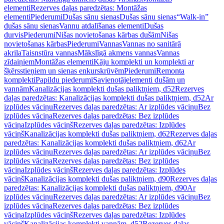
elementi
Rezerves daļas paredzētas: Montāžas
elementi
Piederumi
Dušas sānu sienas
Dušas sānu sienas
“Walk-in”
dušas sānu sienas
Vannu atdalīšanas elementi
Dušas
durvis
Piederumi
Nišas novietošanas kārbas dušām
Nišas
novietošanas kārbas
Piederumi
Vannas
Vannas no sanitārā
akrila
Taisnstūra vannas
Mākslīgā akmens vannas
Vannas
zīdaiņiem
Montāžas elementi
Kāju komplekti un komplekti ar
šķērsstieņiem un sienas enkurskrūvēm
Piederumi
Remonta
komplekti
Papildu piederumi
Savienotājelementi dušām un
vannām
Kanalizācijas komplekti dušas paliktņiem, d52
Rezerves
daļas paredzētas: Kanalizācijas komplekti dušas paliktņiem, d52
Ar
izplūdes vāciņu
Rezerves daļas paredzētas: Ar izplūdes vāciņu
Bez
izplūdes vāciņa
Rezerves daļas paredzētas: Bez izplūdes
vāciņa
Izplūdes vāciņš
Rezerves daļas paredzētas: Izplūdes
vāciņš
Kanalizācijas komplekti dušas paliktņiem, d62
Rezerves daļas
paredzētas: Kanalizācijas komplekti dušas paliktņiem, d62
Ar
izplūdes vāciņu
Rezerves daļas paredzētas: Ar izplūdes vāciņu
Bez
izplūdes vāciņa
Rezerves daļas paredzētas: Bez izplūdes
vāciņa
Izplūdes vāciņš
Rezerves daļas paredzētas: Izplūdes
vāciņš
Kanalizācijas komplekti dušas paliktņiem, d90
Rezerves daļas
paredzētas: Kanalizācijas komplekti dušas paliktņiem, d90
Ar
izplūdes vāciņu
Rezerves daļas paredzētas: Ar izplūdes vāciņu
Bez
izplūdes vāciņa
Rezerves daļas paredzētas: Bez izplūdes
vāciņa
Izplūdes vāciņš
Rezerves daļas paredzētas: Izplūdes
vāciņš
Kanalizācijas komplekti vannām, d52
Rezerves daļas