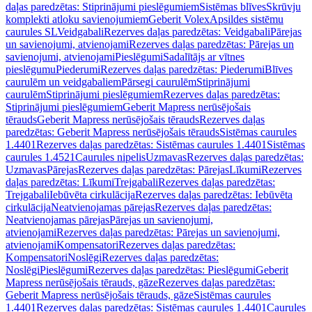
daļas paredzētas: Stiprinājumi pieslēgumiem
Sistēmas blīves
Skrūvju
komplekti atloku savienojumiem
Geberit Volex
Apsildes sistēmu
caurules SL
Veidgabali
Rezerves daļas paredzētas: Veidgabali
Pārejas
un savienojumi, atvienojami
Rezerves daļas paredzētas: Pārejas un
savienojumi, atvienojami
Pieslēgumi
Sadalītājs ar vītnes
pieslēgumu
Piederumi
Rezerves daļas paredzētas: Piederumi
Blīves
caurulēm un veidgabaliem
Pārsegi caurulēm
Stiprinājumi
caurulēm
Stiprinājumi pieslēgumiem
Rezerves daļas paredzētas:
Stiprinājumi pieslēgumiem
Geberit Mapress nerūsējošais
tērauds
Geberit Mapress nerūsējošais tērauds
Rezerves daļas
paredzētas: Geberit Mapress nerūsējošais tērauds
Sistēmas caurules
1.4401
Rezerves daļas paredzētas: Sistēmas caurules 1.4401
Sistēmas
caurules 1.4521
Caurules nipelis
Uzmavas
Rezerves daļas paredzētas:
Uzmavas
Pārejas
Rezerves daļas paredzētas: Pārejas
Līkumi
Rezerves
daļas paredzētas: Līkumi
Trejgabali
Rezerves daļas paredzētas:
Trejgabali
Iebūvēta cirkulācija
Rezerves daļas paredzētas: Iebūvēta
cirkulācija
Neatvienojamas pārejas
Rezerves daļas paredzētas:
Neatvienojamas pārejas
Pārejas un savienojumi,
atvienojami
Rezerves daļas paredzētas: Pārejas un savienojumi,
atvienojami
Kompensatori
Rezerves daļas paredzētas:
Kompensatori
Noslēgi
Rezerves daļas paredzētas:
Noslēgi
Pieslēgumi
Rezerves daļas paredzētas: Pieslēgumi
Geberit
Mapress nerūsējošais tērauds, gāze
Rezerves daļas paredzētas:
Geberit Mapress nerūsējošais tērauds, gāze
Sistēmas caurules
1.4401
Rezerves daļas paredzētas: Sistēmas caurules 1.4401
Caurules