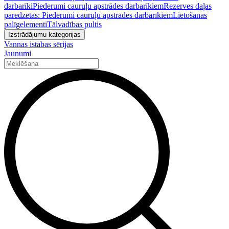
darbarīki
Piederumi cauruļu apstrādes darbarīkiem
Rezerves daļas
paredzētas: Piederumi cauruļu apstrādes darbarīkiem
Lietošanas
palīgelementi
Tālvadības pultis
Izstrādājumu kategorijas
Vannas istabas sērijas
Jaunumi