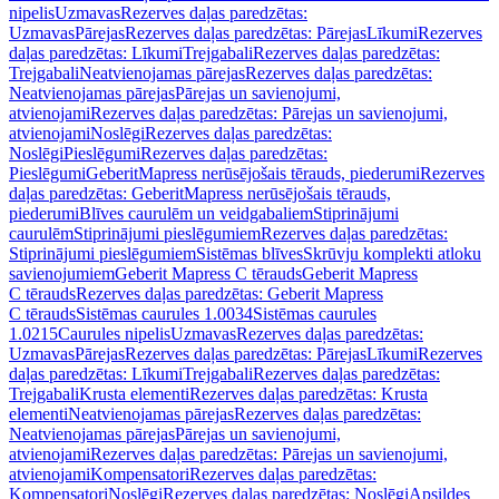
nipelis
Uzmavas
Rezerves daļas paredzētas:
Uzmavas
Pārejas
Rezerves daļas paredzētas: Pārejas
Līkumi
Rezerves
daļas paredzētas: Līkumi
Trejgabali
Rezerves daļas paredzētas:
Trejgabali
Neatvienojamas pārejas
Rezerves daļas paredzētas:
Neatvienojamas pārejas
Pārejas un savienojumi,
atvienojami
Rezerves daļas paredzētas: Pārejas un savienojumi,
atvienojami
Noslēgi
Rezerves daļas paredzētas:
Noslēgi
Pieslēgumi
Rezerves daļas paredzētas:
Pieslēgumi
GeberitMapress nerūsējošais tērauds, piederumi
Rezerves
daļas paredzētas: GeberitMapress nerūsējošais tērauds,
piederumi
Blīves caurulēm un veidgabaliem
Stiprinājumi
caurulēm
Stiprinājumi pieslēgumiem
Rezerves daļas paredzētas:
Stiprinājumi pieslēgumiem
Sistēmas blīves
Skrūvju komplekti atloku
savienojumiem
Geberit Mapress C tērauds
Geberit Mapress
C tērauds
Rezerves daļas paredzētas: Geberit Mapress
C tērauds
Sistēmas caurules 1.0034
Sistēmas caurules
1.0215
Caurules nipelis
Uzmavas
Rezerves daļas paredzētas:
Uzmavas
Pārejas
Rezerves daļas paredzētas: Pārejas
Līkumi
Rezerves
daļas paredzētas: Līkumi
Trejgabali
Rezerves daļas paredzētas:
Trejgabali
Krusta elementi
Rezerves daļas paredzētas: Krusta
elementi
Neatvienojamas pārejas
Rezerves daļas paredzētas:
Neatvienojamas pārejas
Pārejas un savienojumi,
atvienojami
Rezerves daļas paredzētas: Pārejas un savienojumi,
atvienojami
Kompensatori
Rezerves daļas paredzētas:
Kompensatori
Noslēgi
Rezerves daļas paredzētas: Noslēgi
Apsildes