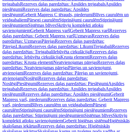
trejgabals
Rezerves daļas paredzētas: Apsildes trejgabals
Apsildes
pieslēgumi
Rezerves daļas paredzētas: Apsildes
pieslēgumi
Geberit Mapress C tērauds, piederumi
Blīves caurulēm un
veidgabaliem
Pārsegi caurulēm
Stiprinājumi caurulēm
Stiprinājumi
pieslēgumiem
Sistēmas blīves
Skrūvju komplekti atloku
savienojumiem
Geberit Mapress varš
Geberit Mapress varš
Rezerves
daļas paredzētas: Geberit Mapress varš
Uzmavas
Rezerves daļas
paredzētas: Uzmavas
Pārejas
Rezerves daļas paredzētas:
Pārejas
Līkumi
Rezerves daļas paredzētas: Līkumi
Trejgabali
Rezerves
daļas paredzētas: Trejgabali
Iebūvēta cirkulācija
Rezerves daļas
paredzētas: Iebūvēta cirkulācija
Krusta elementi
Rezerves daļas
paredzētas: Krusta elementi
Neatvienojamas pārejas
Rezerves daļas
paredzētas: Neatvienojamas pārejas
Pārejas un savienojumi,
atvienojami
Rezerves daļas paredzētas: Pārejas un savienojumi,
atvienojami
Noslēgi
Rezerves daļas paredzētas:
Noslēgi
Pieslēgumi
Rezerves daļas paredzētas: Pieslēgumi
Apsildes
trejgabals
Rezerves daļas paredzētas: Apsildes trejgabals
Apsildes
pieslēgumi
Rezerves daļas paredzētas: Apsildes pieslēgumi
Geberit
Mapress varš, piederumi
Rezerves daļas paredzētas: Geberit Mapress
varš, piederumi
Blīves caurulēm un veidgabaliem
Pārsegi
caurulēm
Stiprinājumi caurulēm
Stiprinājumi pieslēgumiem
Rezerves
daļas paredzētas: Stiprinājumi pieslēgumiem
Sistēmas blīves
Skrūvju
komplekti atloku savienojumiem
Geberit higiēnas sistēma
Higiēniskās
skalošanas iekārtas
Rezerves daļas paredzētas: Higiēniskās
skalošanas iekārtas
Skalošanas kastes un tualetes poda vadība ar