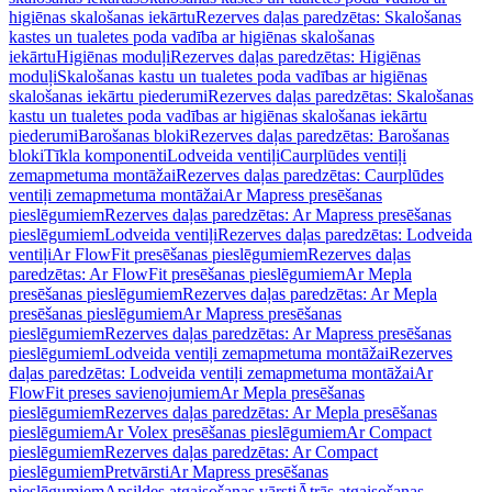
higiēnas skalošanas iekārtu
Rezerves daļas paredzētas: Skalošanas
kastes un tualetes poda vadība ar higiēnas skalošanas
iekārtu
Higiēnas moduļi
Rezerves daļas paredzētas: Higiēnas
moduļi
Skalošanas kastu un tualetes poda vadības ar higiēnas
skalošanas iekārtu piederumi
Rezerves daļas paredzētas: Skalošanas
kastu un tualetes poda vadības ar higiēnas skalošanas iekārtu
piederumi
Barošanas bloki
Rezerves daļas paredzētas: Barošanas
bloki
Tīkla komponenti
Lodveida ventiļi
Caurplūdes ventiļi
zemapmetuma montāžai
Rezerves daļas paredzētas: Caurplūdes
ventiļi zemapmetuma montāžai
Ar Mapress presēšanas
pieslēgumiem
Rezerves daļas paredzētas: Ar Mapress presēšanas
pieslēgumiem
Lodveida ventiļi
Rezerves daļas paredzētas: Lodveida
ventiļi
Ar FlowFit presēšanas pieslēgumiem
Rezerves daļas
paredzētas: Ar FlowFit presēšanas pieslēgumiem
Ar Mepla
presēšanas pieslēgumiem
Rezerves daļas paredzētas: Ar Mepla
presēšanas pieslēgumiem
Ar Mapress presēšanas
pieslēgumiem
Rezerves daļas paredzētas: Ar Mapress presēšanas
pieslēgumiem
Lodveida ventiļi zemapmetuma montāžai
Rezerves
daļas paredzētas: Lodveida ventiļi zemapmetuma montāžai
Ar
FlowFit preses savienojumiem
Ar Mepla presēšanas
pieslēgumiem
Rezerves daļas paredzētas: Ar Mepla presēšanas
pieslēgumiem
Ar Volex presēšanas pieslēgumiem
Ar Compact
pieslēgumiem
Rezerves daļas paredzētas: Ar Compact
pieslēgumiem
Pretvārsti
Ar Mapress presēšanas
pieslēgumiem
Apsildes atgaisošanas vārsti
Ātrās atgaisošanas