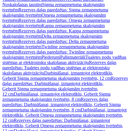
Noskalošanas taustiņi
Sigma zemapmetuma skalojamām
tvertnēm
Rezerves daļas paredzētas: Sigma zemapmetuma
skalojamām tvertnēm
Omega zemapmetuma skalojamām
tvertnēm
Rezerves daļas paredzētas: Omega zemapmetuma
skalojamām tvertnēm
Kappa zemapmetuma skalojamām
tvertnēm
Rezerves daļas paredzētas: Kappa zemapmetuma
skalojamām tvertnēm
Delta zemapmetuma skalojamām
tvertnēm
Rezerves daļas paredzētas: Delta zemapmetuma
skalojamām tvertnēm
Twinline zemapmetuma skalojamām
tvertnēm
Rezerves daļas paredzētas: Twinline zemapmetuma
skalojamām tvertnēm
Piederumi
Palīgmateriāli
Tualetes podu vadības
sistēmas ar elektronisku skalošanas aktivizāciju
Rezerves daļas
paredzētas: Tualetes podu vadības sistēmas ar elektronisku
skalošanas aktivizāciju
Darbināšanai, izmantojot elektrotīklu,
Geberit Sigma zemapmetuma skalojamām tvertnēm, 12 cm
Rezerves
daļas paredzētas: Darbināšanai, izmantojot elektrotīklu,
Geberit Sigma zemapmetuma skalojamām tvertnēm,
12 cm
Darbināšanai, izmantojot elektrotīklu, Geberit Sigma
zemapmetuma skalojamām tvertnēm, 8 cm
Rezerves daļas
paredzētas: Darbināšanai, izmantojot elektrotīklu, Geberit Sigma
zemapmetuma skalojamām tvertnēm, 8 cm
Darbināšanai, izmantojot
elektrotīklu, Geberit Omega zemapmetuma skalojamām tvertnēm,
12 cm
Rezerves daļas paredzētas: Darbināšanai, izmantojot
elektrotīklu, Geberit Omega zemapmetuma skalojamām tvertnēm,
12 cm
Darbināšanai, izmantojot baterijas, Geberit Sigma