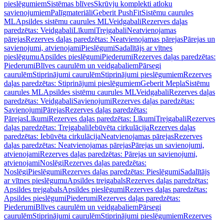
pieslēgumiem
Sistēmas blīves
Skrūvju komplekti atloku
savienojumiem
Palīgmateriāli
Geberit PushFit
Sistēmu caurules
ML
Apsildes sistēmu caurules ML
Veidgabali
Rezerves daļas
paredzētas: Veidgabali
Līkumi
Trejgabali
Neatvienojamas
pārejas
Rezerves daļas paredzētas: Neatvienojamas pārejas
Pārejas un
savienojumi, atvienojami
Pieslēgumi
Sadalītājs ar vītnes
pieslēgumu
Apsildes pieslēgumi
Piederumi
Rezerves daļas paredzētas:
Piederumi
Blīves caurulēm un veidgabaliem
Pārsegi
caurulēm
Stiprinājumi caurulēm
Stiprinājumi pieslēgumiem
Rezerves
daļas paredzētas: Stiprinājumi pieslēgumiem
Geberit Mepla
Sistēmu
caurules ML
Apsildes sistēmu caurules ML
Veidgabali
Rezerves daļas
paredzētas: Veidgabali
Savienojumi
Rezerves daļas paredzētas:
Savienojumi
Pārejas
Rezerves daļas paredzētas:
Pārejas
Līkumi
Rezerves daļas paredzētas: Līkumi
Trejgabali
Rezerves
daļas paredzētas: Trejgabali
Iebūvēta cirkulācija
Rezerves daļas
paredzētas: Iebūvēta cirkulācija
Neatvienojamas pārejas
Rezerves
daļas paredzētas: Neatvienojamas pārejas
Pārejas un savienojumi,
atvienojami
Rezerves daļas paredzētas: Pārejas un savienojumi,
atvienojami
Noslēgi
Rezerves daļas paredzētas:
Noslēgi
Pieslēgumi
Rezerves daļas paredzētas: Pieslēgumi
Sadalītājs
ar vītnes pieslēgumu
Apsildes trejgabals
Rezerves daļas paredzētas:
Apsildes trejgabals
Apsildes pieslēgumi
Rezerves daļas paredzētas:
Apsildes pieslēgumi
Piederumi
Rezerves daļas paredzētas:
Piederumi
Blīves caurulēm un veidgabaliem
Pārsegi
caurulēm
Stiprinājumi caurulēm
Stiprinājumi pieslēgumiem
Rezerves