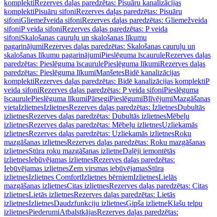
komplekti
Rezerves daļas paredzētas: Pisuāru kanalizācijas
komplekti
Pisuāru sifoni
Rezerves daļas paredzētas: Pisuāru
sifoni
Gliemežveida sifoni
Rezerves daļas paredzētas: Gliemežveida
sifoni
P veida sifoni
Rezerves daļas paredzētas: P veida
sifoni
Skalošanas cauruļu un skalošanas līkumu
pagarinājumi
Rezerves daļas paredzētas: Skalošanas cauruļu un
skalošanas līkumu pagarinājumi
Pieslēguma īscaurule
Rezerves daļas
paredzētas: Pieslēguma īscaurule
Pieslēguma līkumi
Rezerves daļas
paredzētas: Pieslēguma līkumi
Manšetes
Bidē kanalizācijas
komplekti
Rezerves daļas paredzētas: Bidē kanalizācijas komplekti
P
veida sifoni
Rezerves daļas paredzētas: P veida sifoni
Pieslēguma
īscaurule
Pieslēguma līkumi
Pārsegi
Pieslēgumi
Blīvējumi
Mazgāšanas
vieta
Izlietnes
Izlietnes
Rezerves daļas paredzētas: Izlietnes
Dubultās
izlietnes
Rezerves daļas paredzētas: Dubultās izlietnes
Mēbeļu
izlietnes
Rezerves daļas paredzētas: Mēbeļu izlietnes
Uzliekamās
izlietnes
Rezerves daļas paredzētas: Uzliekamās izlietnes
Roku
mazgāšanas izlietnes
Rezerves daļas paredzētas: Roku mazgāšanas
izlietnes
Stūra roku mazgāšanas izlietne
Daļēji iemontētās
izlietnes
Iebūvējamas izlietnes
Rezerves daļas paredzētas:
Iebūvējamas izlietnes
Zem virsmas iebūvējamas
Stūra
izlietnes
Izlietnes Comfort
Izlietnes bērniem
Izlietnes
Lielās
mazgāšanas izlietnes
Citas izlietnes
Rezerves daļas paredzētas: Citas
izlietnes
Lietās izlietnes
Rezerves daļas paredzētas: Lietās
izlietnes
Izlietnes
Daudzfunkciju izlietnes
Ģipša izlietne
Klašu telpu
izlietnes
Piederumi
Atbalstkājas
Rezerves daļas paredzētas: