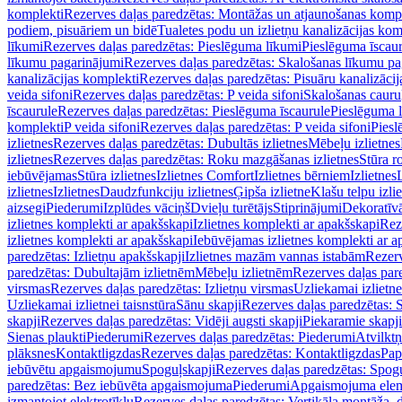
komplekti
Rezerves daļas paredzētas: Montāžas un atjaunošanas komp
podiem, pisuāriem un bidē
Tualetes podu un izlietņu kanalizācijas kom
līkumi
Rezerves daļas paredzētas: Pieslēguma līkumi
Pieslēguma īscau
līkumu pagarinājumi
Rezerves daļas paredzētas: Skalošanas līkumu p
kanalizācijas komplekti
Rezerves daļas paredzētas: Pisuāru kanalizāci
veida sifoni
Rezerves daļas paredzētas: P veida sifoni
Skalošanas cauru
īscaurule
Rezerves daļas paredzētas: Pieslēguma īscaurule
Pieslēguma 
komplekti
P veida sifoni
Rezerves daļas paredzētas: P veida sifoni
Piesl
izlietnes
Rezerves daļas paredzētas: Dubultās izlietnes
Mēbeļu izlietnes
izlietnes
Rezerves daļas paredzētas: Roku mazgāšanas izlietnes
Stūra r
iebūvējamas
Stūra izlietnes
Izlietnes Comfort
Izlietnes bērniem
Izlietnes
izlietnes
Izlietnes
Daudzfunkciju izlietnes
Ģipša izlietne
Klašu telpu izli
aizsegi
Piederumi
Izplūdes vāciņš
Dvieļu turētājs
Stiprinājumi
Dekoratīv
izlietnes komplekti ar apakšskapi
Izlietnes komplekti ar apakšskapi
Rez
izlietnes komplekti ar apakšskapi
Iebūvējamas izlietnes komplekti ar a
paredzētas: Izlietņu apakšskapji
Izlietnes mazām vannas istabām
Rezerv
paredzētas: Dubultajām izlietnēm
Mēbeļu izlietnēm
Rezerves daļas par
virsmas
Rezerves daļas paredzētas: Izlietņu virsmas
Uzliekamai izlietn
Uzliekamai izlietnei taisnstūra
Sānu skapji
Rezerves daļas paredzētas: 
skapji
Rezerves daļas paredzētas: Vidēji augsti skapji
Piekaramie skapji
Sienas plaukti
Piederumi
Rezerves daļas paredzētas: Piederumi
Atvilktņ
plāksnes
Kontaktligzdas
Rezerves daļas paredzētas: Kontaktligzdas
Pap
iebūvētu apgaismojumu
Spoguļskapji
Rezerves daļas paredzētas: Spog
paredzētas: Bez iebūvēta apgaismojuma
Piederumi
Apgaismojuma elem
izmantojot elektrotīklu
Rezerves daļas paredzētas: Vertikāla montāža, d