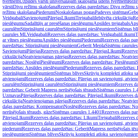
tvertnēm
Uzpildes vārsti universālajām skalojamā ūdens tvertnēm
Rezer
vārsti
Divu režīmu skalošana
Rezerves daļas paredzētas: Divu režīmu 
režīmu skalošana
Piederumi
Noskalošanas pogas
Padeves sistēmas
Gebe
Veidgabali
Savienojumi
Pārejas
Līkumi
Trejgabali
Iebūvēta cirkulācija
Re
pieslēgumu
Sadalītājs ar presēšanas pieslēgumu
Apsildes trejgabals
Apsi
caurulēm
Stiprinājumi caurulēm
Stiprinājumi pieslēgumiem
Sistēmas bl
caurules ML
Veidgabali
Rezerves daļas paredzētas: Veidgabali
Līkumi
T
ar vītnes pieslēgumu
Apsildes pieslēgumi
Piederumi
Rezerves daļas par
paredzētas: Stiprinājumi pieslēgumiem
Geberit Mepla
Sistēmu caurule
Savienojumi
Pārejas
Rezerves daļas paredzētas: Pārejas
Līkumi
Rezerves
cirkulācija
Neatvienojamas pārejas
Rezerves daļas paredzētas: Neatvie
paredzētas: Noslēgi
Pieslēgumi
Rezerves daļas paredzētas: Pieslēgumi
S
paredzētas: Apsildes pieslēgumi
Piederumi
Rezerves daļas paredzētas:
Stiprinājumi pieslēgumiem
Sistēmas blīves
Skrūvju komplekti atloku 
atvienojami
Rezerves daļas paredzētas: Pārejas un savienojumi, atvien
caurulēm
Stiprinājumi caurulēm
Stiprinājumi pieslēgumiem
Rezerves da
paredzētas: Geberit Mapress nerūsējošais tērauds
Sistēmas caurules 1.
Uzmavas
Pārejas
Rezerves daļas paredzētas: Pārejas
Līkumi
Rezerves da
cirkulācija
Neatvienojamas pārejas
Rezerves daļas paredzētas: Neatvie
daļas paredzētas: Kompensatori
Noslēgi
Rezerves daļas paredzētas: No
nerūsējošais tērauds, gāze
Sistēmas caurules 1.4401
Rezerves daļas par
Pārejas
Līkumi
Rezerves daļas paredzētas: Līkumi
Trejgabali
Rezerves d
atvienojami
Rezerves daļas paredzētas: Pārejas un savienojumi, atvien
piederumi
Rezerves daļas paredzētas: GeberitMapress nerūsējošais tēr
pieslēgumiem
Sistēmas blīves
Skrūvju komplekti atloku savienojumie