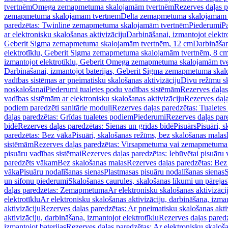
tvertnēm
Omega zemapmetuma skalojamām tvertnēm
Rezerves daļas 
zemapmetuma skalojamām tvertnēm
Delta zemapmetuma skalojamām 
paredzētas: Twinline zemapmetuma skalojamām tvertnēm
Piederumi
Pa
ar elektronisku skalošanas aktivizāciju
Darbināšanai, izmantojot elek
Geberit Sigma zemapmetuma skalojamām tvertnēm, 12 cm
Darbināšan
elektrotīklu, Geberit Sigma zemapmetuma skalojamām tvertnēm, 8 c
izmantojot elektrotīklu, Geberit Omega zemapmetuma skalojamām tv
Darbināšanai, izmantojot baterijas, Geberit Sigma zemapmetuma ska
vadības sistēmas ar pneimatisku skalošanas aktivizāciju
Divu režīmu s
noskalošanai
Piederumi tualetes podu vadības sistēmām
Rezerves daļas
vadības sistēmām ar elektronisku skalošanas aktivizāciju
Rezerves daļa
podiem paredzēti sanitārie moduļi
Rezerves daļas paredzētas: Tualetes
daļas paredzētas: Grīdas tualetes podiem
Piederumi
Rezerves daļas par
bidē
Rezerves daļas paredzētas: Sienas un grīdas bidē
Pisuārs
Pisuāri, 
paredzētas: Bez vāka
Pisuāri, skalošanas režīms, bez skalošanas malas
sistēmām
Rezerves daļas paredzētas: Virsapmetuma vai zemapmetuma 
pisuāru vadības sistēmai
Rezerves daļas paredzētas: Iebūvētai pisuāru 
paredzēts vākam
Bez skalošanas malas
Rezerves daļas paredzētas: Bez
vāka
Pisuāru nodalīšanas sienas
Plastmasas pisuāru nodalīšanas sienas
S
un sifonu piederumi
Skalošanas caurules, skalošanas līkumi un pārejas
daļas paredzētas: Zemapmetuma
Ar elektronisku skalošanas aktivizācij
elektrotīklu
Ar elektronisku skalošanas aktivizāciju, darbināšana, izman
aktivizāciju
Rezerves daļas paredzētas: Ar pneimatisku skalošanas akti
aktivizāciju, darbināšana, izmantojot elektrotīklu
Rezerves daļas paredz
izmantojot baterijas
Rezerves daļas paredzētas: Ar elektronisku skalošan