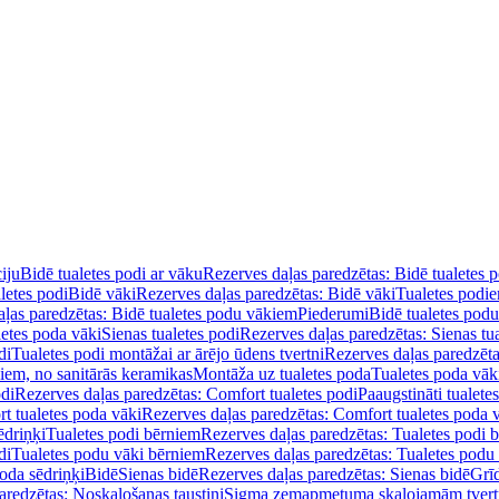
iju
Bidē tualetes podi ar vāku
Rezerves daļas paredzētas: Bidē tualetes 
letes podi
Bidē vāki
Rezerves daļas paredzētas: Bidē vāki
Tualetes podi
ļas paredzētas: Bidē tualetes podu vākiem
Piederumi
Bidē tualetes pod
letes poda vāki
Sienas tualetes podi
Rezerves daļas paredzētas: Sienas tu
di
Tualetes podi montāžai ar ārējo ūdens tvertni
Rezerves daļas paredzēta
diem, no sanitārās keramikas
Montāža uz tualetes poda
Tualetes poda vāk
odi
Rezerves daļas paredzētas: Comfort tualetes podi
Paaugstināti tualete
t tualetes poda vāki
Rezerves daļas paredzētas: Comfort tualetes poda 
ēdriņķi
Tualetes podi bērniem
Rezerves daļas paredzētas: Tualetes podi 
di
Tualetes podu vāki bērniem
Rezerves daļas paredzētas: Tualetes podu
oda sēdriņķi
Bidē
Sienas bidē
Rezerves daļas paredzētas: Sienas bidē
Grī
aredzētas: Noskalošanas taustiņi
Sigma zemapmetuma skalojamām tver