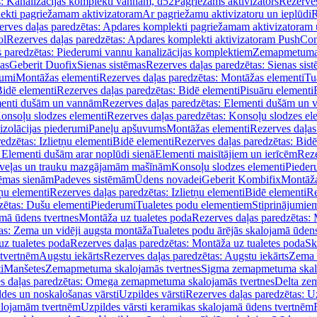
s: Kanalizācijas komplekti vannām, d52
Pagriežams aktivizators
Rezerves
lekti pagriežamam aktivizatoram
Ar pagriežamu aktivizatoru un ieplūdi
R
erves daļas paredzētas: Apdares komplekti pagriežamam aktivizatoram 
ol
Rezerves daļas paredzētas: Apdares komplekti aktivizatoram PushCon
s paredzētas: Piederumi vannu kanalizācijas komplektiem
Zemapmetuma c
mas
Geberit Duofix
Sienas sistēmas
Rezerves daļas paredzētas: Sienas sis
rumi
Montāžas elementi
Rezerves daļas paredzētas: Montāžas elementi
Tu
idē elementi
Rezerves daļas paredzētas: Bidē elementi
Pisuāru elementi
enti dušām un vannām
Rezerves daļas paredzētas: Elementi dušām un
onsoļu slodzes elementi
Rezerves daļas paredzētas: Konsoļu slodzes el
izolācijas piederumi
Paneļu apšuvums
Montāžas elementi
Rezerves daļas
edzētas: Izlietņu elementi
Bidē elementi
Rezerves daļas paredzētas: Bidē
 Elementi dušām arar noplūdi sienā
Elementi maisītājiem un ierīcēm
Reze
i veļas un trauku mazgājamām mašīnām
Konsoļu slodzes elementi
Pieder
tēmas sienām
Padeves sistēmām
Ūdens novadei
Geberit Kombifix
Montāža
tņu elementi
Rezerves daļas paredzētas: Izlietņu elementi
Bidē elementi
Re
zētas: Dušu elementi
Piederumi
Tualetes podu elementiem
Stiprinājumie
amā ūdens tvertnes
Montāža uz tualetes poda
Rezerves daļas paredzētas: 
as: Zema un vidēji augsta montāža
Tualetes podu ārējās skalojamā ūdens
z tualetes poda
Rezerves daļas paredzētas: Montāža uz tualetes poda
Sk
 tvertnēm
Augstu iekārts
Rezerves daļas paredzētas: Augstu iekārts
Zema 
i
Manšetes
Zemapmetuma skalojamās tvertnes
Sigma zemapmetuma skalo
s daļas paredzētas: Omega zemapmetuma skalojamās tvertnes
Delta ze
des un noskalošanas vārsti
Uzpildes vārsti
Rezerves daļas paredzētas: Uz
alojamām tvertnēm
Uzpildes vārsti keramikas skalojamā ūdens tvertnēm