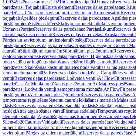
1.0034
Sistēmas caurules 1.0215
Caurules nipelis
Uzmavas
Rezerves da
paredzētas: Trejgabali
Krusta elementi
Rezerves daļas paredzētas: Krus
paredzētas: Pārejas un savienojumi, atvienojami
Kompensatori
Rezerve
trejgabals
Apsildes pieslēgumi
Rezerves daļas paredzētas: Apsildes pie
pieslēgumiem
Sistēmas blīves
Skrūvju komplekti atloku savienojumie
Uzmavas
Pārejas
Rezerves daļas paredzētas: Pārejas
Līkumi
Rezerves da
cirkulācija
Krusta elementi
Rezerves daļas paredzētas: Krusta elementi
Pārejas un savienojumi, atvienojami
Noslēgi
Rezerves daļas paredzētas
pieslēgumi
Rezerves daļas paredzētas: Apsildes pieslēgumi
Geberit Map
caurulēm
Stiprinājumi caurulēm
Stiprinājumi pieslēgumiem
Rezerves da
skalošanas iekārtas
Rezerves daļas paredzētas: Higiēniskās skalošanas 
poda vadība ar higiēnas skalošanas iekārtu
Higiēnas moduļi
Rezerves d
paredzētas: Skalošanas kastu un tualetes poda vadības ar higiēnas ska
zemapmetuma montāžai
Rezerves daļas paredzētas: Caurplūdes vent
ventiļi
Rezerves daļas paredzētas: Lodveida ventiļi
Ar FlowFit presēša
paredzētas: Ar Mepla presēšanas pieslēgumiem
Ar Mapress presēšana
paredzētas: Lodveida ventiļi zemapmetuma montāžai
Ar FlowFit pres
pieslēgumiem
Ar Compact pieslēgumiem
Rezerves daļas paredzētas: 
temperatūras regulēšana
Sistēmu caurule
Ieklāšanas materiāls
Malas izol
klāsts
Rezerves daļas paredzētas: Sadalītāju klāsts
Sadalītāji grīdas apsi
noslēgi
Ātrās atgaisošanas vārsti
Plūsmas sadalītājs
Temperatūras regulē
elementu sadalītāji
Apvadi
Regulēšanas komponenti
Servopiedziņas
Tel
Silent-db20
Caurules
Veidgabali
Rezerves daļas paredzētas: Veidgabali
SuperTube
Līkumi
Īpašas formas veidgabali
Savienojumi
Rezerves daļa
savienojumi
Pārejas uz citiem materiāliem
Rezerves daļas paredzētas: P