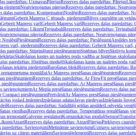
ļas paredzētas: Uzmavas
Pārejas
Rezerves daļas paredzētas: Pārejas
Līku
ta elementi
Neatvienojamas pārejas
Rezerves daļas paredzētas: Neatvien
s daļas paredzētas: Kompensatori
Noslēgi
Rezerves daļas paredzētas: No
slēgumi
Geberit Mapress C tērauds, piederumi
Blīves caurulēm un veidg
m
Geberit Mapress varš
Geberit Mapress varš
Rezerves daļas paredzētas: 
ļas paredzētas: Līkumi
Trejgabali
Rezerves daļas paredzētas: Trejgabali
Neatvienojamas pārejas
Rezerves daļas paredzētas: Neatvienojamas pāre
: Noslēgi
Pieslēgumi
Rezerves daļas paredzētas: Pieslēgumi
Apsildes trej
ress varš, piederumi
Rezerves daļas paredzētas: Geberit Mapress varš,
ļas paredzētas: Stiprinājumi pieslēgumiem
Sistēmas blīves
Skrūvju komp
iekārtas
Skalošanas kastes un tualetes poda vadība ar higiēnas skalošana
aļas paredzētas: Higiēnas moduļi
Skalošanas kastu un tualetes poda vad
lošanas iekārtu piederumi
Barošanas bloki
Rezerves daļas paredzētas: Ba
iļi zemapmetuma montāžai
Ar Mapress presēšanas pieslēgumiem
Rezerves
nas pieslēgumiem
Rezerves daļas paredzētas: Ar FlowFit presēšanas pi
s pieslēgumiem
Rezerves daļas paredzētas: Ar Mapress presēšanas pies
es savienojumiem
Ar Mepla presēšanas pieslēgumiem
Rezerves daļas pa
Ar Compact pieslēgumiem
Pretvārsti
Ar Mapress presēšanas pieslēgumie
ācijas joslas
Līmlentes
Izplešanas adatas
Javas piedevas
Izplešanās šuves
ldei
Rezerves daļas paredzētas: Sadalītāji grīdas apsildei
Lodveida ventiļi
šanas vienības
Rezerves daļas paredzētas: Temperatūras regulēšanas vie
pas termostati
Galvenie regulatori
Komunikācijas moduļi
Sensori
Transfor
Līkumi
Atzari
Rezerves daļas paredzētas: Atzari
Pārejas
Piekļuves caurule
s paredzētas: Savienojumi
Metināmie savienojumi
Uzmavu savienojumi
R
ārejas uz citiem materiāliem
Savienotājelementi
Rezerves daļas paredzēt