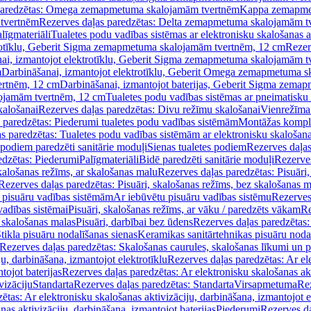
paredzētas: Omega zemapmetuma skalojamām tvertnēm
Kappa zemapme
tvertnēm
Rezerves daļas paredzētas: Delta zemapmetuma skalojamām t
līgmateriāli
Tualetes podu vadības sistēmas ar elektronisku skalošanas a
trotīklu, Geberit Sigma zemapmetuma skalojamām tvertnēm, 12 cm
Rezer
ai, izmantojot elektrotīklu, Geberit Sigma zemapmetuma skalojamām t
m
Darbināšanai, izmantojot elektrotīklu, Geberit Omega zemapmetuma 
ertnēm, 12 cm
Darbināšanai, izmantojot baterijas, Geberit Sigma zem
lojamām tvertnēm, 12 cm
Tualetes podu vadības sistēmas ar pneimatisku 
kalošanai
Rezerves daļas paredzētas: Divu režīmu skalošanai
Vienrežīma
 paredzētas: Piederumi tualetes podu vadības sistēmām
Montāžas kompl
s paredzētas: Tualetes podu vadības sistēmām ar elektronisku skalošana
 podiem paredzēti sanitārie moduļi
Sienas tualetes podiem
Rezerves daļas
edzētas: Piederumi
Palīgmateriāli
Bidē paredzēti sanitārie moduļi
Rezerves
skalošanas režīms, ar skalošanas malu
Rezerves daļas paredzētas: Pisuāri
Rezerves daļas paredzētas: Pisuāri, skalošanas režīms, bez skalošanas m
pisuāru vadības sistēmām
Ar iebūvētu pisuāru vadības sistēmu
Rezerves
vadības sistēmai
Pisuāri, skalošanas režīms, ar vāku / paredzēts vākam
Re
 skalošanas malas
Pisuāri, darbībai bez ūdens
Rezerves daļas paredzētas:
tikla pisuāru nodalīšanas sienas
Keramikas sanitārtehnikas pisuāru noda
Rezerves daļas paredzētas: Skalošanas caurules, skalošanas līkumi un p
u, darbināšana, izmantojot elektrotīklu
Rezerves daļas paredzētas: Ar el
tojot baterijas
Rezerves daļas paredzētas: Ar elektronisku skalošanas akt
vizāciju
Standarta
Rezerves daļas paredzētas: Standarta
Virsapmetuma
Re
ētas: Ar elektronisku skalošanas aktivizāciju, darbināšana, izmantojot e
as aktivizāciju, darbināšana, izmantojot baterijas
Piederumi
Rezerves da