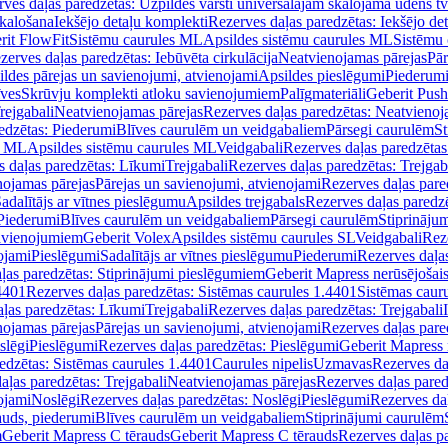
ves daļas paredzētas: Uzpildes vārsti universālajām skalojamā ūdens t
skalošana
Iekšējo detaļu komplekti
Rezerves daļas paredzētas: Iekšējo de
rit FlowFit
Sistēmu caurules ML
Apsildes sistēmu caurules ML
Sistēmu 
zerves daļas paredzētas: Iebūvēta cirkulācija
Neatvienojamas pārejas
Pār
ldes pārejas un savienojumi, atvienojami
Apsildes pieslēgumi
Piederum
īves
Skrūvju komplekti atloku savienojumiem
Palīgmateriāli
Geberit Push
rejgabali
Neatvienojamas pārejas
Rezerves daļas paredzētas: Neatvienoj
edzētas: Piederumi
Blīves caurulēm un veidgabaliem
Pārsegi caurulēm
St
s ML
Apsildes sistēmu caurules ML
Veidgabali
Rezerves daļas paredzētas
 daļas paredzētas: Līkumi
Trejgabali
Rezerves daļas paredzētas: Trejgab
nojamas pārejas
Pārejas un savienojumi, atvienojami
Rezerves daļas pare
adalītājs ar vītnes pieslēgumu
Apsildes trejgabals
Rezerves daļas paredzē
 Piederumi
Blīves caurulēm un veidgabaliem
Pārsegi caurulēm
Stiprināju
savienojumiem
Geberit Volex
Apsildes sistēmu caurules SL
Veidgabali
Reze
ojami
Pieslēgumi
Sadalītājs ar vītnes pieslēgumu
Piederumi
Rezerves daļa
ļas paredzētas: Stiprinājumi pieslēgumiem
Geberit Mapress nerūsējošais
4401
Rezerves daļas paredzētas: Sistēmas caurules 1.4401
Sistēmas caur
ļas paredzētas: Līkumi
Trejgabali
Rezerves daļas paredzētas: Trejgabali
nojamas pārejas
Pārejas un savienojumi, atvienojami
Rezerves daļas pare
slēgi
Pieslēgumi
Rezerves daļas paredzētas: Pieslēgumi
Geberit Mapress 
edzētas: Sistēmas caurules 1.4401
Caurules nipelis
Uzmavas
Rezerves da
aļas paredzētas: Trejgabali
Neatvienojamas pārejas
Rezerves daļas pared
ojami
Noslēgi
Rezerves daļas paredzētas: Noslēgi
Pieslēgumi
Rezerves da
auds, piederumi
Blīves caurulēm un veidgabaliem
Stiprinājumi caurulēm
m
Geberit Mapress C tērauds
Geberit Mapress C tērauds
Rezerves daļas p