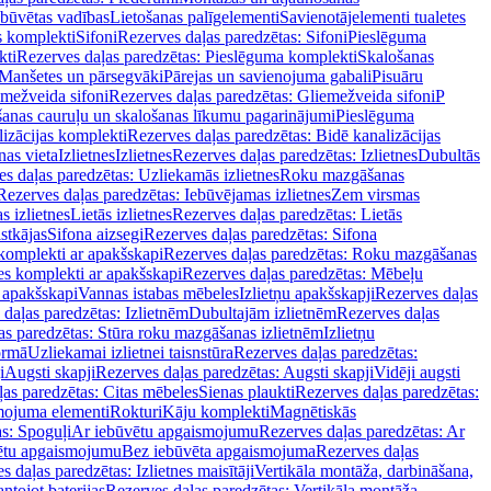
ebūvētas vadības
Lietošanas palīgelementi
Savienotājelementi tualetes
s komplekti
Sifoni
Rezerves daļas paredzētas: Sifoni
Pieslēguma
kti
Rezerves daļas paredzētas: Pieslēguma komplekti
Skalošanas
Manšetes un pārsegvāki
Pārejas un savienojuma gabali
Pisuāru
mežveida sifoni
Rezerves daļas paredzētas: Gliemežveida sifoni
P
šanas cauruļu un skalošanas līkumu pagarinājumi
Pieslēguma
izācijas komplekti
Rezerves daļas paredzētas: Bidē kanalizācijas
as vieta
Izlietnes
Izlietnes
Rezerves daļas paredzētas: Izlietnes
Dubultās
s daļas paredzētas: Uzliekamās izlietnes
Roku mazgāšanas
Rezerves daļas paredzētas: Iebūvējamas izlietnes
Zem virsmas
s izlietnes
Lietās izlietnes
Rezerves daļas paredzētas: Lietās
stkājas
Sifona aizsegi
Rezerves daļas paredzētas: Sifona
komplekti ar apakšskapi
Rezerves daļas paredzētas: Roku mazgāšanas
es komplekti ar apakšskapi
Rezerves daļas paredzētas: Mēbeļu
r apakšskapi
Vannas istabas mēbeles
Izlietņu apakšskapji
Rezerves daļas
daļas paredzētas: Izlietnēm
Dubultajām izlietnēm
Rezerves daļas
as paredzētas: Stūra roku mazgāšanas izlietnēm
Izlietņu
ormā
Uzliekamai izlietnei taisnstūra
Rezerves daļas paredzētas:
i
Augsti skapji
Rezerves daļas paredzētas: Augsti skapji
Vidēji augsti
as paredzētas: Citas mēbeles
Sienas plaukti
Rezerves daļas paredzētas:
ojuma elementi
Rokturi
Kāju komplekti
Magnētiskās
s: Spoguļi
Ar iebūvētu apgaismojumu
Rezerves daļas paredzētas: Ar
vētu apgaismojumu
Bez iebūvēta apgaismojuma
Rezerves daļas
s daļas paredzētas: Izlietnes maisītāji
Vertikāla montāža, darbināšana,
ntojot baterijas
Rezerves daļas paredzētas: Vertikāla montāža,