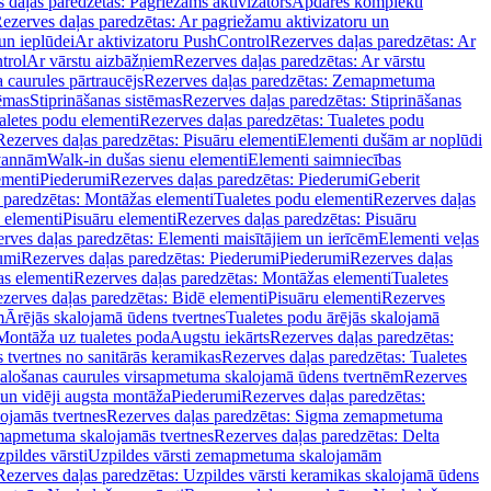
 daļas paredzētas: Pagriežams aktivizators
Apdares komplekti
ezerves daļas paredzētas: Ar pagriežamu aktivizatoru un
un ieplūdei
Ar aktivizatoru PushControl
Rezerves daļas paredzētas: Ar
trol
Ar vārstu aizbāžņiem
Rezerves daļas paredzētas: Ar vārstu
aurules pārtraucējs
Rezerves daļas paredzētas: Zemapmetuma
tēmas
Stiprināšanas sistēmas
Rezerves daļas paredzētas: Stiprināšanas
aletes podu elementi
Rezerves daļas paredzētas: Tualetes podu
Rezerves daļas paredzētas: Pisuāru elementi
Elementi dušām ar noplūdi
 vannām
Walk-in dušas sienu elementi
Elementi saimniecības
ementi
Piederumi
Rezerves daļas paredzētas: Piederumi
Geberit
 paredzētas: Montāžas elementi
Tualetes podu elementi
Rezerves daļas
 elementi
Pisuāru elementi
Rezerves daļas paredzētas: Pisuāru
rves daļas paredzētas: Elementi maisītājiem un ierīcēm
Elementi veļas
umi
Rezerves daļas paredzētas: Piederumi
Piederumi
Rezerves daļas
s elementi
Rezerves daļas paredzētas: Montāžas elementi
Tualetes
zerves daļas paredzētas: Bidē elementi
Pisuāru elementi
Rezerves
m
Ārējās skalojamā ūdens tvertnes
Tualetes podu ārējās skalojamā
Montāža uz tualetes poda
Augstu iekārts
Rezerves daļas paredzētas:
 tvertnes no sanitārās keramikas
Rezerves daļas paredzētas: Tualetes
alošanas caurules virsapmetuma skalojamā ūdens tvertnēm
Rezerves
un vidēji augsta montāža
Piederumi
Rezerves daļas paredzētas:
jamās tvertnes
Rezerves daļas paredzētas: Sigma zemapmetuma
mapmetuma skalojamās tvertnes
Rezerves daļas paredzētas: Delta
pildes vārsti
Uzpildes vārsti zemapmetuma skalojamām
Rezerves daļas paredzētas: Uzpildes vārsti keramikas skalojamā ūdens