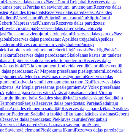
mi
Rezerves daļas paredzētas: Līkumi
Trejgabali
Rezerves daļas
ojamas pārejas
Pārejas un savienojumi, atvienojami
Rezerves daļas
slēgi
Apsildes trejgabals
Rezerves daļas paredzētas: Apsildes
abaliem
Pārsegi caurulēm
Stiprinājumi caurulēm
Stiprinājumi
Geberit Mapress varš
Uzmavas
Rezerves daļas paredzētas:
Iebūvēta cirkulācija
Rezerves daļas paredzētas: Iebūvēta
jas
Pārejas un savienojumi, atvienojami
Rezerves daļas paredzētas:
gabals
Rezerves daļas paredzētas: Apsildes trejgabals
Apsildes
 piederumi
Blīves caurulēm un veidgabaliem
Pārsegi
lekti atloku savienojumiem
Geberit higiēnas sistēma
Higiēniskās
s iekārtu
Rezerves daļas paredzētas: Skalošanas kastes un tualetes
ības ar higiēnas skalošanas iekārtu piederumi
Rezerves daļas
rošanas bloki
Tīkla komponenti
Lodveida ventiļi
Caurplūdes ventiļi
 daļas paredzētas: Ar Mapress presēšanas pieslēgumiem
Lodveida
eslēgumiem
Ar Mepla presēšanas pieslēgumiem
Rezerves daļas
lēgumiem
Lodveida ventiļi zemapmetuma montāžai
Rezerves daļas
redzētas: Ar Mepla presēšanas pieslēgumiem
Ar Volex presēšanas
m
Apsildes atgaisošanas vārsti
Ātrās atgaisošanas vārsti
Virsmu
Cauruļu līkumu balsti
Sadales skapji
Metāla sadales skapji
Sadalītāju
Termometrs
Pārejas
Rezerves daļas paredzētas: Pārejas
Sadalītāju
nības
Apsildes elementu sadalītāji
Rezerves daļas paredzētas: Apsildes
matori
Piederumi
Sadalītāju izolācija
Ēku kanalizācijas sistēmas
Geberit
s
Rezerves daļas paredzētas: Piekļuves caurules
Veidgabali
ezerves daļas paredzētas: Uzmavu savienojumi
Skavu
as: Savienotājelementi
Pieslēguma līkumi
Rezerves daļas paredzētas: