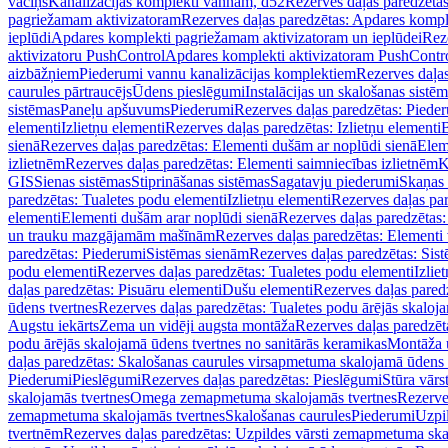
vāciņš
Kanalizācijas komplekti vannām, d52
Rezerves daļas paredzēta
pagriežamam aktivizatoram
Rezerves daļas paredzētas: Apdares komp
ieplūdi
Apdares komplekti pagriežamam aktivizatoram un ieplūdei
Rez
aktivizatoru PushControl
Apdares komplekti aktivizatoram PushContr
aizbāžņiem
Piederumi vannu kanalizācijas komplektiem
Rezerves daļa
caurules pārtraucējs
Ūdens pieslēgumi
Instalācijas un skalošanas sistē
sistēmas
Paneļu apšuvums
Piederumi
Rezerves daļas paredzētas: Piede
elementi
Izlietņu elementi
Rezerves daļas paredzētas: Izlietņu elementi
B
sienā
Rezerves daļas paredzētas: Elementi dušām ar noplūdi sienā
Elem
izlietnēm
Rezerves daļas paredzētas: Elementi saimniecības izlietnēm
K
GIS
Sienas sistēmas
Stiprināšanas sistēmas
Sagatavju piederumi
Skaņas 
paredzētas: Tualetes podu elementi
Izlietņu elementi
Rezerves daļas par
elementi
Elementi dušām arar noplūdi sienā
Rezerves daļas paredzētas:
un trauku mazgājamām mašīnām
Rezerves daļas paredzētas: Element
paredzētas: Piederumi
Sistēmas sienām
Rezerves daļas paredzētas: Sis
podu elementi
Rezerves daļas paredzētas: Tualetes podu elementi
Izlie
daļas paredzētas: Pisuāru elementi
Dušu elementi
Rezerves daļas pared
ūdens tvertnes
Rezerves daļas paredzētas: Tualetes podu ārējās skaloj
Augstu iekārts
Zema un vidēji augsta montāža
Rezerves daļas paredzēt
podu ārējās skalojamā ūdens tvertnes no sanitārās keramikas
Montāža u
daļas paredzētas: Skalošanas caurules virsapmetuma skalojamā ūdens
Piederumi
Pieslēgumi
Rezerves daļas paredzētas: Pieslēgumi
Stūra vārst
skalojamās tvertnes
Omega zemapmetuma skalojamās tvertnes
Rezerve
zemapmetuma skalojamās tvertnes
Skalošanas caurules
Piederumi
Uzpil
tvertnēm
Rezerves daļas paredzētas: Uzpildes vārsti zemapmetuma sk