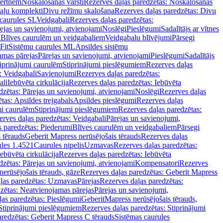
vertnēm
Noskalošanas vārsti
Rezerves daļas paredzētas: Noskalošanas
taļu komplekti
Divu režīmu skalošana
Rezerves daļas paredzētas: Divu
caurules SL
Veidgabali
Rezerves daļas paredzētas:
ejas un savienojumi, atvienojami
Noslēgi
Pieslēgumi
Sadalītājs ar vītnes
i
Blīves caurulēm un veidgabaliem
Veidgabalu blīvējumi
Pārsegi
Fit
Sistēmu caurules ML
Apsildes sistēmu
amas pārejas
Pārejas un savienojumi, atvienojami
Pieslēgumi
Sadalītājs
iprinājumi caurulēm
Stiprinājumi pieslēgumiem
Rezerves daļas
: Veidgabali
Savienojumi
Rezerves daļas paredzētas:
ali
Iebūvēta cirkulācija
Rezerves daļas paredzētas: Iebūvēta
dzētas: Pārejas un savienojumi, atvienojami
Noslēgi
Rezerves daļas
tas: Apsildes trejgabals
Apsildes pieslēgumi
Rezerves daļas
mi caurulēm
Stiprinājumi pieslēgumiem
Rezerves daļas paredzētas:
rves daļas paredzētas: Veidgabali
Pārejas un savienojumi,
s paredzētas: Piederumi
Blīves caurulēm un veidgabaliem
Pārsegi
 tērauds
Geberit Mapress nerūsējošais tērauds
Rezerves daļas
ules 1.4521
Caurules nipelis
Uzmavas
Rezerves daļas paredzētas:
Iebūvēta cirkulācija
Rezerves daļas paredzētas: Iebūvēta
dzētas: Pārejas un savienojumi, atvienojami
Kompensatori
Rezerves
nerūsējošais tērauds, gāze
Rezerves daļas paredzētas: Geberit Mapress
ļas paredzētas: Uzmavas
Pārejas
Rezerves daļas paredzētas:
zētas: Neatvienojamas pārejas
Pārejas un savienojumi,
ļas paredzētas: Pieslēgumi
GeberitMapress nerūsējošais tērauds,
Stiprinājumi pieslēgumiem
Rezerves daļas paredzētas: Stiprinājumi
aredzētas: Geberit Mapress C tērauds
Sistēmas caurules