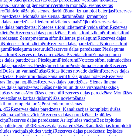
šana, izmantojot ģeneratoru
Vertikāla montāža, vienas sviras
rotīklu
Montāža pie sienas, darbināšana, izmantojot baterijas
Rezerves
paredzētas: Montāža pie sienas, darbināšana, izmantojot
 daļas paredzētas: Piederumi
Izlietnes maisītājiem
Rezerves daļas
s daļas paredzētas: Noteces sifoni izlietnēm
P veida sifoni
Rezerves
izlietnēm
Rezerves daļas paredzētas: Pudeļsifoni izlietnēm
Pudeļsifoni
paredzētas: Zemapmetuma sifoni
Izlietnes pieslēgumi
Rezerves daļas
i
Noteces sifoni izlietnēm
Rezerves daļas paredzētas: Noteces sifoni
lēgumi
Pieslēguma īscaurule
Rezerves daļas paredzētas: Pieslēguma
a sifoni
Rezerves daļas paredzētas: P veida sifoni
Zemapmetuma
s daļas paredzētas: Pieslēgumi
Piederumi
Noteces sifoni saimniecības
daļas paredzētas: Pieslēguma līkumi
Pieslēguma īscaurule
Rezerves
mi
Dušas un vannas
Dušas
Grīdas ūdens novade dušām
Rezerves daļas
edzētas: Piederumi dušas kanāliem
Dušas grīdas noteces
Rezerves
nas līmeņa noplūdes
Rezerves daļas paredzētas: Sienas līmeņa
es daļas paredzētas: Dušas paliktņi un dušas virsmas
Mākslīgā
dušas virsmas
Montāžas elementi
Rezerves daļas paredzētas: Montāžas
ovietošanas kārbas dušām
Nišas novietošanas
ti un komplekti ar šķērsstieņiem un sienas
m, d52
Rezerves daļas paredzētas: Kanalizācijas komplekti dušas
 vāciņa
Izplūdes vāciņš
Rezerves daļas paredzētas: Izplūdes
āciņu
Rezerves daļas paredzētas: Ar izplūdes vāciņu
Bez izplūdes
s paliktņiem, d90
Rezerves daļas paredzētas: Kanalizācijas komplekti
plūdes vāciņa
Izplūdes vāciņš
Rezerves daļas paredzētas: Izplūdes