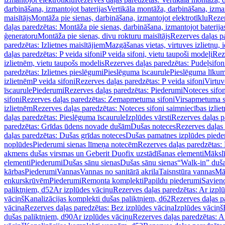
darbināšana, izmantojot baterijas
Vertikāla montāža, darbināšana, izma
maisītājs
Montāža pie sienas, darbināšana, izmantojot elektrotīklu
Rezer
daļas paredzētas: Montāža pie sienas, darbināšana, izmantojot baterija
ģeneratoru
Montāža pie sienas, divu rokturu maisītājs
Rezerves daļas pa
paredzētas: Izlietnes maisītājiem
Mazgāšanas vietas, virtuves izlietņu, i
daļas paredzētas: P veida sifoni
P veida sifoni, vietu taupoši modeļi
Reze
izlietnēm, vietu taupošs modelis
Rezerves daļas paredzētas: Pudeļsifoni
paredzētas: Izlietnes pieslēgumi
Pieslēguma īscaurule
Pieslēguma līkum
izlietnēm
P veida sifoni
Rezerves daļas paredzētas: P veida sifoni
Virtuv
īscaurule
Piederumi
Rezerves daļas paredzētas: Piederumi
Noteces sifo
sifoni
Rezerves daļas paredzētas: Zemapmetuma sifoni
Virsapmetuma s
izlietnēm
Rezerves daļas paredzētas: Noteces sifoni saimniecības izlie
daļas paredzētas: Pieslēguma īscaurule
Izplūdes vārsti
Rezerves daļas pa
paredzētas: Grīdas ūdens novade dušām
Dušas noteces
Rezerves daļas
daļas paredzētas: Dušas grīdas noteces
Dušas pamatnes izplūdes piede
noplūdes
Piederumi sienas līmeņa notecēm
Rezerves daļas paredzētas:
akmens dušas virsmas un Geberit Duofix uzstādīšanas elementi
Mākslī
elementi
Piederumi
Dušas sānu sienas
Dušas sānu sienas
“Walk-in” duša
kārbas
Piederumi
Vannas
Vannas no sanitārā akrila
Taisnstūra vannas
Mā
enkurskrūvēm
Piederumi
Remonta komplekti
Papildu piederumi
Savien
paliktņiem, d52
Ar izplūdes vāciņu
Rezerves daļas paredzētas: Ar izpl
vāciņš
Kanalizācijas komplekti dušas paliktņiem, d62
Rezerves daļas p
vāciņa
Rezerves daļas paredzētas: Bez izplūdes vāciņa
Izplūdes vāciņš
dušas paliktņiem, d90
Ar izplūdes vāciņu
Rezerves daļas paredzētas: A