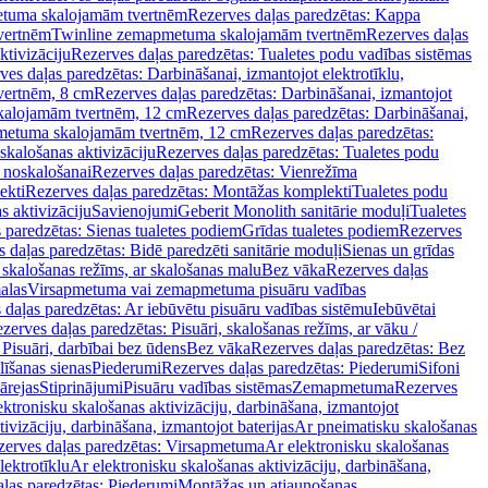
tuma skalojamām tvertnēm
Rezerves daļas paredzētas: Kappa
vertnēm
Twinline zemapmetuma skalojamām tvertnēm
Rezerves daļas
ktivizāciju
Rezerves daļas paredzētas: Tualetes podu vadības sistēmas
ves daļas paredzētas: Darbināšanai, izmantojot elektrotīklu,
vertnēm, 8 cm
Rezerves daļas paredzētas: Darbināšanai, izmantojot
skalojamām tvertnēm, 12 cm
Rezerves daļas paredzētas: Darbināšanai,
apmetuma skalojamām tvertnēm, 12 cm
Rezerves daļas paredzētas:
skalošanas aktivizāciju
Rezerves daļas paredzētas: Tualetes podu
 noskalošanai
Rezerves daļas paredzētas: Vienrežīma
ekti
Rezerves daļas paredzētas: Montāžas komplekti
Tualetes podu
s aktivizāciju
Savienojumi
Geberit Monolith sanitārie moduļi
Tualetes
 paredzētas: Sienas tualetes podiem
Grīdas tualetes podiem
Rezerves
 daļas paredzētas: Bidē paredzēti sanitārie moduļi
Sienas un grīdas
, skalošanas režīms, ar skalošanas malu
Bez vāka
Rezerves daļas
alas
Virsapmetuma vai zemapmetuma pisuāru vadības
 daļas paredzētas: Ar iebūvētu pisuāru vadības sistēmu
Iebūvētai
zerves daļas paredzētas: Pisuāri, skalošanas režīms, ar vāku /
 Pisuāri, darbībai bez ūdens
Bez vāka
Rezerves daļas paredzētas: Bez
līšanas sienas
Piederumi
Rezerves daļas paredzētas: Piederumi
Sifoni
ārejas
Stiprinājumi
Pisuāru vadības sistēmas
Zemapmetuma
Rezerves
ektronisku skalošanas aktivizāciju, darbināšana, izmantojot
ivizāciju, darbināšana, izmantojot baterijas
Ar pneimatisku skalošanas
zerves daļas paredzētas: Virsapmetuma
Ar elektronisku skalošanas
lektrotīklu
Ar elektronisku skalošanas aktivizāciju, darbināšana,
ļas paredzētas: Piederumi
Montāžas un atjaunošanas