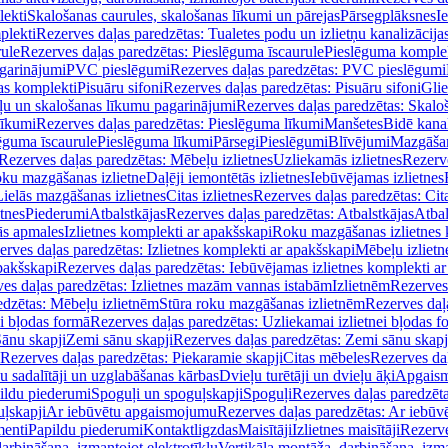
lekti
Skalošanas caurules, skalošanas līkumi un pārejas
Pārsegplāksnes
I
plekti
Rezerves daļas paredzētas: Tualetes podu un izlietņu kanalizācija
rule
Rezerves daļas paredzētas: Pieslēguma īscaurule
Pieslēguma komple
agarinājumi
PVC pieslēgumi
Rezerves daļas paredzētas: PVC pieslēgumi
jas komplekti
Pisuāru sifoni
Rezerves daļas paredzētas: Pisuāru sifoni
Glie
ļu un skalošanas līkumu pagarinājumi
Rezerves daļas paredzētas: Skalo
līkumi
Rezerves daļas paredzētas: Pieslēguma līkumi
Manšetes
Bidē kanal
ēguma īscaurule
Pieslēguma līkumi
Pārsegi
Pieslēgumi
Blīvējumi
Mazgāšan
Rezerves daļas paredzētas: Mēbeļu izlietnes
Uzliekamās izlietnes
Rezerve
oku mazgāšanas izlietne
Daļēji iemontētās izlietnes
Iebūvējamas izlietnes
Lielās mazgāšanas izlietnes
Citas izlietnes
Rezerves daļas paredzētas: Cita
etnes
Piederumi
Atbalstkājas
Rezerves daļas paredzētas: Atbalstkājas
Atbal
ās apmales
Izlietnes komplekti ar apakšskapi
Roku mazgāšanas izlietnes 
erves daļas paredzētas: Izlietnes komplekti ar apakšskapi
Mēbeļu izlietn
pakšskapi
Rezerves daļas paredzētas: Iebūvējamas izlietnes komplekti a
es daļas paredzētas: Izlietnes mazām vannas istabām
Izlietnēm
Rezerves 
edzētas: Mēbeļu izlietnēm
Stūra roku mazgāšanas izlietnēm
Rezerves daļ
ei bļodas formā
Rezerves daļas paredzētas: Uzliekamai izlietnei bļodas f
Sānu skapji
Zemi sānu skapji
Rezerves daļas paredzētas: Zemi sānu skapj
Rezerves daļas paredzētas: Piekaramie skapji
Citas mēbeles
Rezerves daļ
u sadalītāji un uzglabāšanas kārbas
Dvieļu turētāji un dvieļu āķi
Apgaism
ildu piederumi
Spoguļi un spoguļskapji
Spoguļi
Rezerves daļas paredzēta
uļskapji
Ar iebūvētu apgaismojumu
Rezerves daļas paredzētas: Ar iebū
enti
Papildu piederumi
Kontaktligzdas
Maisītāji
Izlietnes maisītāji
Rezerve
arbināšana, izmantojot elektrotīklu
Vertikāla montāža, darbināšana, izma