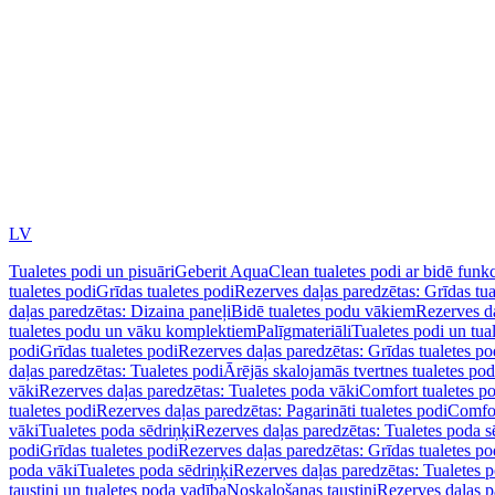
LV
Tualetes podi un pisuāri
Geberit AquaClean tualetes podi ar bidē funkc
tualetes podi
Grīdas tualetes podi
Rezerves daļas paredzētas: Grīdas tua
daļas paredzētas: Dizaina paneļi
Bidē tualetes podu vākiem
Rezerves da
tualetes podu un vāku komplektiem
Palīgmateriāli
Tualetes podi un tua
podi
Grīdas tualetes podi
Rezerves daļas paredzētas: Grīdas tualetes po
daļas paredzētas: Tualetes podi
Ārējās skalojamās tvertnes tualetes po
vāki
Rezerves daļas paredzētas: Tualetes poda vāki
Comfort tualetes p
tualetes podi
Rezerves daļas paredzētas: Pagarināti tualetes podi
Comfor
vāki
Tualetes poda sēdriņķi
Rezerves daļas paredzētas: Tualetes poda s
podi
Grīdas tualetes podi
Rezerves daļas paredzētas: Grīdas tualetes po
poda vāki
Tualetes poda sēdriņķi
Rezerves daļas paredzētas: Tualetes p
taustiņi un tualetes poda vadība
Noskalošanas taustiņi
Rezerves daļas p