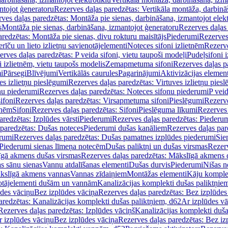
ntojot ģeneratoru
Rezerves daļas paredzētas: Vertikāla montāža, darbinā
ves daļas paredzētas: Montāža pie sienas, darbināšana, izmantojot elekt
s
Montāža pie sienas, darbināšana, izmantojot ģeneratoru
Rezerves daļas 
redzētas: Montāža pie sienas, divu rokturu maisītājs
Piederumi
Rezerves
erīču un lieto izlietņu savienotājelementi
Noteces sifoni izlietnēm
Rezerve
rves daļas paredzētas: P veida sifoni, vietu taupoši modeļi
Pudeļsifoni 
 izlietnēm, vietu taupošs modelis
Zemapmetuma sifoni
Rezerves daļas 
i
Pārsegi
Blīvējumi
Vertikālās caurules
Pagarinājumi
Aktivizācijas element
es izlietņu pieslēgumi
Rezerves daļas paredzētas: Virtuves izlietņu pies
nu piederumi
Rezerves daļas paredzētas: Noteces sifonu piederumi
P veid
ifoni
Rezerves daļas paredzētas: Virsapmetuma sifoni
Pieslēgumi
Rezerve
tnēm
Sifoni
Rezerves daļas paredzētas: Sifoni
Pieslēguma līkumi
Rezerves 
redzētas: Izplūdes vārsti
Piederumi
Rezerves daļas paredzētas: Piederu
 paredzētas: Dušas noteces
Piederumi dušas kanāliem
Rezerves daļas par
rumi
Rezerves daļas paredzētas: Dušas pamatnes izplūdes piederumi
Sie
 Piederumi sienas līmeņa notecēm
Dušas paliktņi un dušas virsmas
Rezerv
gā akmens dušas virsmas
Rezerves daļas paredzētas: Mākslīgā akmens 
s sānu sienas
Vannu atdalīšanas elementi
Dušas durvis
Piederumi
Nišas n
kslīgā akmens vannas
Vannas zīdaiņiem
Montāžas elementi
Kāju komplek
otājelementi dušām un vannām
Kanalizācijas komplekti dušas paliktņie
ūdes vāciņu
Bez izplūdes vāciņa
Rezerves daļas paredzētas: Bez izplūdes
aredzētas: Kanalizācijas komplekti dušas paliktņiem, d62
Ar izplūdes v
Rezerves daļas paredzētas: Izplūdes vāciņš
Kanalizācijas komplekti duša
r izplūdes vāciņu
Bez izplūdes vāciņa
Rezerves daļas paredzētas: Bez iz