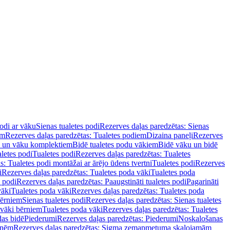
podi ar vāku
Sienas tualetes podi
Rezerves daļas paredzētas: Sienas
em
Rezerves daļas paredzētas: Tualetes podiem
Dizaina paneļi
Rezerves
u un vāku komplektiem
Bidē tualetes podu vākiem
Bidē vāku un bidē
aletes podi
Tualetes podi
Rezerves daļas paredzētas: Tualetes
s: Tualetes podi montāžai ar ārējo ūdens tvertni
Tualetes podi
Rezerves
i
Rezerves daļas paredzētas: Tualetes poda vāki
Tualetes poda
s podi
Rezerves daļas paredzētas: Paaugstināti tualetes podi
Pagarināti
vāki
Tualetes poda vāki
Rezerves daļas paredzētas: Tualetes poda
bērniem
Sienas tualetes podi
Rezerves daļas paredzētas: Sienas tualetes
 vāki bērniem
Tualetes poda vāki
Rezerves daļas paredzētas: Tualetes
das bidē
Piederumi
Rezerves daļas paredzētas: Piederumi
Noskalošanas
tnēm
Rezerves daļas paredzētas: Sigma zemapmetuma skalojamām