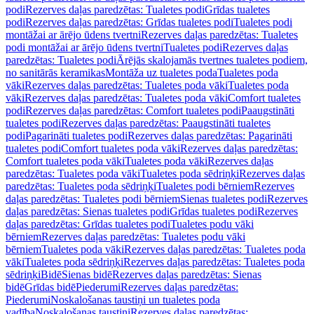
podi
Rezerves daļas paredzētas: Tualetes podi
Grīdas tualetes
podi
Rezerves daļas paredzētas: Grīdas tualetes podi
Tualetes podi
montāžai ar ārējo ūdens tvertni
Rezerves daļas paredzētas: Tualetes
podi montāžai ar ārējo ūdens tvertni
Tualetes podi
Rezerves daļas
paredzētas: Tualetes podi
Ārējās skalojamās tvertnes tualetes podiem,
no sanitārās keramikas
Montāža uz tualetes poda
Tualetes poda
vāki
Rezerves daļas paredzētas: Tualetes poda vāki
Tualetes poda
vāki
Rezerves daļas paredzētas: Tualetes poda vāki
Comfort tualetes
podi
Rezerves daļas paredzētas: Comfort tualetes podi
Paaugstināti
tualetes podi
Rezerves daļas paredzētas: Paaugstināti tualetes
podi
Pagarināti tualetes podi
Rezerves daļas paredzētas: Pagarināti
tualetes podi
Comfort tualetes poda vāki
Rezerves daļas paredzētas:
Comfort tualetes poda vāki
Tualetes poda vāki
Rezerves daļas
paredzētas: Tualetes poda vāki
Tualetes poda sēdriņķi
Rezerves daļas
paredzētas: Tualetes poda sēdriņķi
Tualetes podi bērniem
Rezerves
daļas paredzētas: Tualetes podi bērniem
Sienas tualetes podi
Rezerves
daļas paredzētas: Sienas tualetes podi
Grīdas tualetes podi
Rezerves
daļas paredzētas: Grīdas tualetes podi
Tualetes podu vāki
bērniem
Rezerves daļas paredzētas: Tualetes podu vāki
bērniem
Tualetes poda vāki
Rezerves daļas paredzētas: Tualetes poda
vāki
Tualetes poda sēdriņķi
Rezerves daļas paredzētas: Tualetes poda
sēdriņķi
Bidē
Sienas bidē
Rezerves daļas paredzētas: Sienas
bidē
Grīdas bidē
Piederumi
Rezerves daļas paredzētas:
Piederumi
Noskalošanas taustiņi un tualetes poda
vadība
Noskalošanas taustiņi
Rezerves daļas paredzētas: