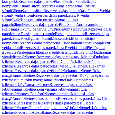
komplekti
Rezerves daļas paredzētas: Pisuāru kanalizācijas
komplekti
Pisuāru sifoni
Rezerves daļas paredzētas: Pisuāru
sifoni
Gliemežveida sifoni
Rezerves daļas paredzētas: Gliemežveida
sifoni
P veida sifoni
Rezerves daļas paredzētas: P veida
sifoni
Skalošanas cauruļu un skalošanas līkumu
pagarinājumi
Rezerves daļas paredzētas: Skalošanas cauruļu un
skalošanas līkumu pagarinājumi
Pieslēguma īscaurule
Rezerves daļas
paredzētas: Pieslēguma īscaurule
Pieslēguma līkumi
Rezerves daļas
paredzētas: Pieslēguma līkumi
Manšetes
Bidē kanalizācijas
komplekti
Rezerves daļas paredzētas: Bidē kanalizācijas komplekti
P
veida sifoni
Rezerves daļas paredzētas: P veida sifoni
Pieslēguma
īscaurule
Pieslēguma līkumi
Pārsegi
Pieslēgumi
Blīvējumi
Mazgāšanas
vieta
Izlietnes
Izlietnes
Rezerves daļas paredzētas: Izlietnes
Dubultās
izlietnes
Rezerves daļas paredzētas: Dubultās izlietnes
Mēbeļu
izlietnes
Rezerves daļas paredzētas: Mēbeļu izlietnes
Uzliekamās
izlietnes
Rezerves daļas paredzētas: Uzliekamās izlietnes
Roku
mazgāšanas izlietnes
Rezerves daļas paredzētas: Roku mazgāšanas
izlietnes
Stūra roku mazgāšanas izlietne
Daļēji iemontētās
izlietnes
Iebūvējamas izlietnes
Rezerves daļas paredzētas:
Iebūvējamas izlietnes
Zem virsmas iebūvējamas
Stūra
izlietnes
Izlietnes Comfort
Izlietnes bērniem
Izlietnes
Lielās
mazgāšanas izlietnes
Citas izlietnes
Rezerves daļas paredzētas: Citas
izlietnes
Lietās izlietnes
Rezerves daļas paredzētas: Lietās
izlietnes
Izlietnes
Daudzfunkciju izlietnes
Ģipša izlietne
Klašu telpu
izlietnes
Piederumi
Atbalstkājas
Rezerves daļas paredzētas: