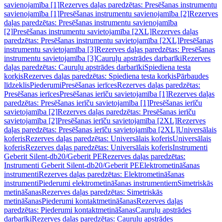
savienojamība [1]
Rezerves daļas paredzētas: Presēšanas instrumentu
savienojamība [1]
Presēšanas instrumentu savienojamība [2]
Rezerves
daļas paredzētas: Presēšanas instrumentu savienojamība
[2]
Presēšanas instrumentu savietojamība [2XL]
Rezerves daļas
paredzētas: Presēšanas instrumentu savietojamība [2XL]
Presēšanas
instrumentu savietojamība [3]
Rezerves daļas paredzētas: Presēšanas
instrumentu savietojamība [3]
Cauruļu apstrādes darbarīki
Rezerves
daļas paredzētas: Cauruļu apstrādes darbarīki
Spiediena testa
korķis
Rezerves daļas paredzētas: Spiediena testa korķis
Pārbaudes
līdzeklis
Piederumi
Presēšanas ierīces
Rezerves daļas paredzētas:
Presēšanas ierīces
Presēšanas ierīču savietojamība [1]
Rezerves daļas
paredzētas: Presēšanas ierīču savietojamība [1]
Presēšanas ierīču
savietojamība [2]
Rezerves daļas paredzētas: Presēšanas ierīču
savietojamība [2]
Presēšanas ierīču savietojamība [2XL]
Rezerves
daļas paredzētas: Presēšanas ierīču savietojamība [2XL]
Universālais
koferis
Rezerves daļas paredzētas: Universālais koferis
Universālais
koferis
Rezerves daļas paredzētas: Universālais koferis
Instrumenti
Geberit Silent-db20/Geberit PE
Rezerves daļas paredzētas:
Instrumenti Geberit Silent-db20/Geberit PE
Elektrometināšanas
instrumenti
Rezerves daļas paredzētas: Elektrometināšanas
instrumenti
Piederumi elektrometināšanas instrumentiem
Simetriskās
metināšanas
Rezerves daļas paredzētas: Simetriskās
metināšanas
Piederumi kontaktmetināšanas
Rezerves daļas
paredzētas: Piederumi kontaktmetināšanas
Cauruļu apstrādes
darbarīki
Rezerves daļas paredzētas: Cauruļu apstrādes