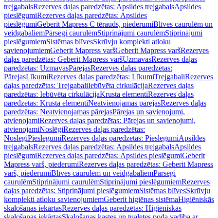
trejgabals
Rezerves daļas paredzētas: Apsildes trejgabals
Apsildes
pieslēgumi
Rezerves daļas paredzētas: Apsildes
pieslēgumi
Geberit Mapress C tērauds, piederumi
Blīves caurulēm un
veidgabaliem
Pārsegi caurulēm
Stiprinājumi caurulēm
Stiprinājumi
pieslēgumiem
Sistēmas blīves
Skrūvju komplekti atloku
savienojumiem
Geberit Mapress varš
Geberit Mapress varš
Rezerves
daļas paredzētas: Geberit Mapress varš
Uzmavas
Rezerves daļas
paredzētas: Uzmavas
Pārejas
Rezerves daļas paredzētas:
Pārejas
Līkumi
Rezerves daļas paredzētas: Līkumi
Trejgabali
Rezerves
daļas paredzētas: Trejgabali
Iebūvēta cirkulācija
Rezerves daļas
paredzētas: Iebūvēta cirkulācija
Krusta elementi
Rezerves daļas
paredzētas: Krusta elementi
Neatvienojamas pārejas
Rezerves daļas
paredzētas: Neatvienojamas pārejas
Pārejas un savienojumi,
atvienojami
Rezerves daļas paredzētas: Pārejas un savienojumi,
atvienojami
Noslēgi
Rezerves daļas paredzētas:
Noslēgi
Pieslēgumi
Rezerves daļas paredzētas: Pieslēgumi
Apsildes
trejgabals
Rezerves daļas paredzētas: Apsildes trejgabals
Apsildes
pieslēgumi
Rezerves daļas paredzētas: Apsildes pieslēgumi
Geberit
Mapress varš, piederumi
Rezerves daļas paredzētas: Geberit Mapress
varš, piederumi
Blīves caurulēm un veidgabaliem
Pārsegi
caurulēm
Stiprinājumi caurulēm
Stiprinājumi pieslēgumiem
Rezerves
daļas paredzētas: Stiprinājumi pieslēgumiem
Sistēmas blīves
Skrūvju
komplekti atloku savienojumiem
Geberit higiēnas sistēma
Higiēniskās
skalošanas iekārtas
Rezerves daļas paredzētas: Higiēniskās
skalošanas iekārtas
Skalošanas kastes un tualetes poda vadība ar