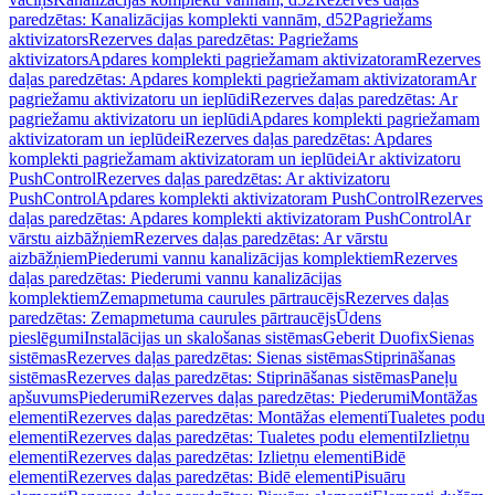
paredzētas: Kanalizācijas komplekti vannām, d52
Pagriežams
aktivizators
Rezerves daļas paredzētas: Pagriežams
aktivizators
Apdares komplekti pagriežamam aktivizatoram
Rezerves
daļas paredzētas: Apdares komplekti pagriežamam aktivizatoram
Ar
pagriežamu aktivizatoru un ieplūdi
Rezerves daļas paredzētas: Ar
pagriežamu aktivizatoru un ieplūdi
Apdares komplekti pagriežamam
aktivizatoram un ieplūdei
Rezerves daļas paredzētas: Apdares
komplekti pagriežamam aktivizatoram un ieplūdei
Ar aktivizatoru
PushControl
Rezerves daļas paredzētas: Ar aktivizatoru
PushControl
Apdares komplekti aktivizatoram PushControl
Rezerves
daļas paredzētas: Apdares komplekti aktivizatoram PushControl
Ar
vārstu aizbāžņiem
Rezerves daļas paredzētas: Ar vārstu
aizbāžņiem
Piederumi vannu kanalizācijas komplektiem
Rezerves
daļas paredzētas: Piederumi vannu kanalizācijas
komplektiem
Zemapmetuma caurules pārtraucējs
Rezerves daļas
paredzētas: Zemapmetuma caurules pārtraucējs
Ūdens
pieslēgumi
Instalācijas un skalošanas sistēmas
Geberit Duofix
Sienas
sistēmas
Rezerves daļas paredzētas: Sienas sistēmas
Stiprināšanas
sistēmas
Rezerves daļas paredzētas: Stiprināšanas sistēmas
Paneļu
apšuvums
Piederumi
Rezerves daļas paredzētas: Piederumi
Montāžas
elementi
Rezerves daļas paredzētas: Montāžas elementi
Tualetes podu
elementi
Rezerves daļas paredzētas: Tualetes podu elementi
Izlietņu
elementi
Rezerves daļas paredzētas: Izlietņu elementi
Bidē
elementi
Rezerves daļas paredzētas: Bidē elementi
Pisuāru