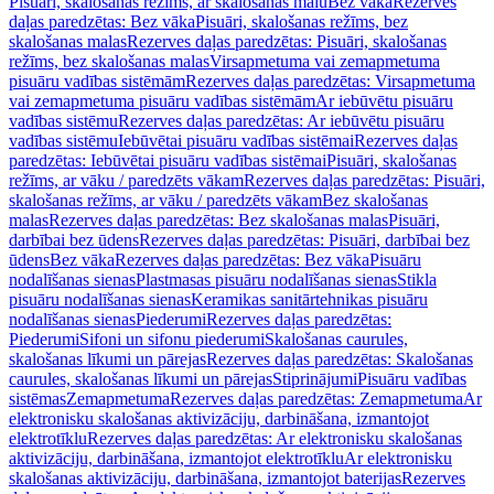
Pisuāri, skalošanas režīms, ar skalošanas malu
Bez vāka
Rezerves
daļas paredzētas: Bez vāka
Pisuāri, skalošanas režīms, bez
skalošanas malas
Rezerves daļas paredzētas: Pisuāri, skalošanas
režīms, bez skalošanas malas
Virsapmetuma vai zemapmetuma
pisuāru vadības sistēmām
Rezerves daļas paredzētas: Virsapmetuma
vai zemapmetuma pisuāru vadības sistēmām
Ar iebūvētu pisuāru
vadības sistēmu
Rezerves daļas paredzētas: Ar iebūvētu pisuāru
vadības sistēmu
Iebūvētai pisuāru vadības sistēmai
Rezerves daļas
paredzētas: Iebūvētai pisuāru vadības sistēmai
Pisuāri, skalošanas
režīms, ar vāku / paredzēts vākam
Rezerves daļas paredzētas: Pisuāri,
skalošanas režīms, ar vāku / paredzēts vākam
Bez skalošanas
malas
Rezerves daļas paredzētas: Bez skalošanas malas
Pisuāri,
darbībai bez ūdens
Rezerves daļas paredzētas: Pisuāri, darbībai bez
ūdens
Bez vāka
Rezerves daļas paredzētas: Bez vāka
Pisuāru
nodalīšanas sienas
Plastmasas pisuāru nodalīšanas sienas
Stikla
pisuāru nodalīšanas sienas
Keramikas sanitārtehnikas pisuāru
nodalīšanas sienas
Piederumi
Rezerves daļas paredzētas:
Piederumi
Sifoni un sifonu piederumi
Skalošanas caurules,
skalošanas līkumi un pārejas
Rezerves daļas paredzētas: Skalošanas
caurules, skalošanas līkumi un pārejas
Stiprinājumi
Pisuāru vadības
sistēmas
Zemapmetuma
Rezerves daļas paredzētas: Zemapmetuma
Ar
elektronisku skalošanas aktivizāciju, darbināšana, izmantojot
elektrotīklu
Rezerves daļas paredzētas: Ar elektronisku skalošanas
aktivizāciju, darbināšana, izmantojot elektrotīklu
Ar elektronisku
skalošanas aktivizāciju, darbināšana, izmantojot baterijas
Rezerves