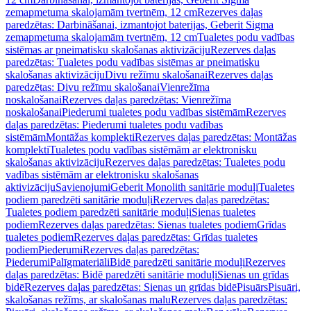
zemapmetuma skalojamām tvertnēm, 12 cm
Rezerves daļas
paredzētas: Darbināšanai, izmantojot baterijas, Geberit Sigma
zemapmetuma skalojamām tvertnēm, 12 cm
Tualetes podu vadības
sistēmas ar pneimatisku skalošanas aktivizāciju
Rezerves daļas
paredzētas: Tualetes podu vadības sistēmas ar pneimatisku
skalošanas aktivizāciju
Divu režīmu skalošanai
Rezerves daļas
paredzētas: Divu režīmu skalošanai
Vienrežīma
noskalošanai
Rezerves daļas paredzētas: Vienrežīma
noskalošanai
Piederumi tualetes podu vadības sistēmām
Rezerves
daļas paredzētas: Piederumi tualetes podu vadības
sistēmām
Montāžas komplekti
Rezerves daļas paredzētas: Montāžas
komplekti
Tualetes podu vadības sistēmām ar elektronisku
skalošanas aktivizāciju
Rezerves daļas paredzētas: Tualetes podu
vadības sistēmām ar elektronisku skalošanas
aktivizāciju
Savienojumi
Geberit Monolith sanitārie moduļi
Tualetes
podiem paredzēti sanitārie moduļi
Rezerves daļas paredzētas:
Tualetes podiem paredzēti sanitārie moduļi
Sienas tualetes
podiem
Rezerves daļas paredzētas: Sienas tualetes podiem
Grīdas
tualetes podiem
Rezerves daļas paredzētas: Grīdas tualetes
podiem
Piederumi
Rezerves daļas paredzētas:
Piederumi
Palīgmateriāli
Bidē paredzēti sanitārie moduļi
Rezerves
daļas paredzētas: Bidē paredzēti sanitārie moduļi
Sienas un grīdas
bidē
Rezerves daļas paredzētas: Sienas un grīdas bidē
Pisuārs
Pisuāri,
skalošanas režīms, ar skalošanas malu
Rezerves daļas paredzētas: