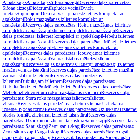
Atbalstkājas
Atbalstkājas
Sifona aizsegi
Rezerves daļas paredzētas:
Sifona aizsegi
Piederumi
Izplūdes vāciņš
Dvieļu
turētājs
Stiprinājumi
Dekoratīvās apmales
Izlietnes komplekti ar
apakšskapi
Roku mazgāšanas izlietnes komplekti ar
apakšskapi
Rezerves daļas paredzētas: Roku mazgāšanas izlietnes
komplekti ar apakšskapi
Izlietnes komplekti ar apakšskapi
Rezerves
daļas paredzētas: Izlietnes komplekti ar apakšskapi
Mēbeļu izlietnes
komplekti ar apakšskapi
Rezerves daļas paredzētas: Mēbeļu izlietnes
komplekti ar apakšskapi
Iebūvējamas izlietnes komplekti ar
apakšskapi
Rezerves daļas paredzētas: Iebūvējamas izlietnes
komplekti ar apakšskapi
Vannas istabas mēbeles
Izlietņu
apakšskapji
Rezerves daļas paredzētas: Izlietņu apakšskapji
Izlietnes
mazām vannas istabām
Rezerves daļas paredzētas: Izlietnes mazām
vannas istabām
Izlietnēm
Rezerves daļas paredzētas:
Izlietnēm
Dubultajām izlietnēm
Rezerves daļas paredzētas:
Dubultajām izlietnēm
Mēbeļu izlietnēm
Rezerves daļas paredzētas:
Mēbeļu izlietnēm
Stūra roku mazgāšanas izlietnēm
Rezerves daļas
paredzētas: Stūra roku mazgāšanas izlietnēm
Izlietņu
virsmas
Rezerves daļas paredzētas: Izlietņu virsmas
Uzliekamai
izlietnei bļodas formā
Rezerves daļas paredzētas: Uzliekamai izlietnei
bļodas formā
Uzliekamai izlietnei taisnstūra
Rezerves daļas
paredzētas: Uzliekamai izlietnei taisnstūra
Sānu skapji
Rezerves daļas
paredzētas: Sānu skapji
Zemi sānu skapji
Rezerves daļas paredzētas:
Zemi sānu skapji
Augsti skapji
Rezerves daļas paredzētas: Augsti
skapji
Vidēji augsti skapji
Rezerves daļas paredzētas: Vidēji augsti