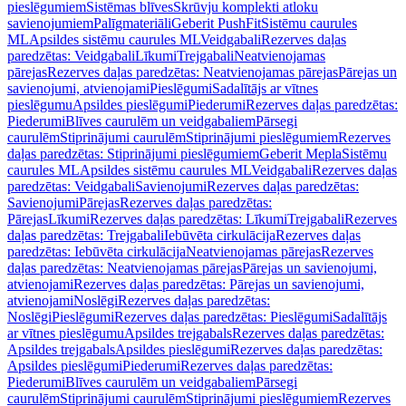
pieslēgumiem
Sistēmas blīves
Skrūvju komplekti atloku
savienojumiem
Palīgmateriāli
Geberit PushFit
Sistēmu caurules
ML
Apsildes sistēmu caurules ML
Veidgabali
Rezerves daļas
paredzētas: Veidgabali
Līkumi
Trejgabali
Neatvienojamas
pārejas
Rezerves daļas paredzētas: Neatvienojamas pārejas
Pārejas un
savienojumi, atvienojami
Pieslēgumi
Sadalītājs ar vītnes
pieslēgumu
Apsildes pieslēgumi
Piederumi
Rezerves daļas paredzētas:
Piederumi
Blīves caurulēm un veidgabaliem
Pārsegi
caurulēm
Stiprinājumi caurulēm
Stiprinājumi pieslēgumiem
Rezerves
daļas paredzētas: Stiprinājumi pieslēgumiem
Geberit Mepla
Sistēmu
caurules ML
Apsildes sistēmu caurules ML
Veidgabali
Rezerves daļas
paredzētas: Veidgabali
Savienojumi
Rezerves daļas paredzētas:
Savienojumi
Pārejas
Rezerves daļas paredzētas:
Pārejas
Līkumi
Rezerves daļas paredzētas: Līkumi
Trejgabali
Rezerves
daļas paredzētas: Trejgabali
Iebūvēta cirkulācija
Rezerves daļas
paredzētas: Iebūvēta cirkulācija
Neatvienojamas pārejas
Rezerves
daļas paredzētas: Neatvienojamas pārejas
Pārejas un savienojumi,
atvienojami
Rezerves daļas paredzētas: Pārejas un savienojumi,
atvienojami
Noslēgi
Rezerves daļas paredzētas:
Noslēgi
Pieslēgumi
Rezerves daļas paredzētas: Pieslēgumi
Sadalītājs
ar vītnes pieslēgumu
Apsildes trejgabals
Rezerves daļas paredzētas:
Apsildes trejgabals
Apsildes pieslēgumi
Rezerves daļas paredzētas:
Apsildes pieslēgumi
Piederumi
Rezerves daļas paredzētas:
Piederumi
Blīves caurulēm un veidgabaliem
Pārsegi
caurulēm
Stiprinājumi caurulēm
Stiprinājumi pieslēgumiem
Rezerves