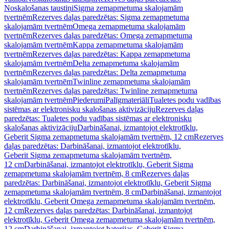
Noskalošanas taustiņi
Sigma zemapmetuma skalojamām
tvertnēm
Rezerves daļas paredzētas: Sigma zemapmetuma
skalojamām tvertnēm
Omega zemapmetuma skalojamām
tvertnēm
Rezerves daļas paredzētas: Omega zemapmetuma
skalojamām tvertnēm
Kappa zemapmetuma skalojamām
tvertnēm
Rezerves daļas paredzētas: Kappa zemapmetuma
skalojamām tvertnēm
Delta zemapmetuma skalojamām
tvertnēm
Rezerves daļas paredzētas: Delta zemapmetuma
skalojamām tvertnēm
Twinline zemapmetuma skalojamām
tvertnēm
Rezerves daļas paredzētas: Twinline zemapmetuma
skalojamām tvertnēm
Piederumi
Palīgmateriāli
Tualetes podu vadības
sistēmas ar elektronisku skalošanas aktivizāciju
Rezerves daļas
paredzētas: Tualetes podu vadības sistēmas ar elektronisku
skalošanas aktivizāciju
Darbināšanai, izmantojot elektrotīklu,
Geberit Sigma zemapmetuma skalojamām tvertnēm, 12 cm
Rezerves
daļas paredzētas: Darbināšanai, izmantojot elektrotīklu,
Geberit Sigma zemapmetuma skalojamām tvertnēm,
12 cm
Darbināšanai, izmantojot elektrotīklu, Geberit Sigma
zemapmetuma skalojamām tvertnēm, 8 cm
Rezerves daļas
paredzētas: Darbināšanai, izmantojot elektrotīklu, Geberit Sigma
zemapmetuma skalojamām tvertnēm, 8 cm
Darbināšanai, izmantojot
elektrotīklu, Geberit Omega zemapmetuma skalojamām tvertnēm,
12 cm
Rezerves daļas paredzētas: Darbināšanai, izmantojot
elektrotīklu, Geberit Omega zemapmetuma skalojamām tvertnēm,
12 cm
Darbināšanai, izmantojot baterijas, Geberit Sigma