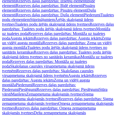
elementi
Rezerves daļas paredzētas: Izlietņu elementi
Bidē
elementi
Rezerves daļas paredzētas: Bidē elementi
Pisuāru
elementi
Rezerves daļas paredzētas: Pisuāru elementi
Dušu
elementi
Rezerves daļas paredzētas: Dušu elementi
Piederumi
Tualetes
podu elementiem
Stiprinājumiem
Ārējās skalojamā ūdens
tvertnes
Tualetes podu ārējās skalojamā ūdens tvertnes
Rezerves daļas
paredzētas: Tualetes podu ārējās skalojamā ūdens tvertnes
Montāža
uz tualetes poda
Rezerves daļas paredzētas: Montāža uz tualetes
poda
Augstu iekārts
Rezerves daļas paredzētas: Augstu iekārts
Zema
un vidēji augsta montāža
Rezerves daļas paredzētas: Zema un vidēji
augsta montāža
Tualetes podu ārējās skalojamā ūdens tvertnes no
sanitārās keramikas
Rezerves daļas paredzētas: Tualetes podu ārējās
skalojamā ūdens tvertnes no sanitārās keramikas
Montāža uz tualetes
poda
Rezerves daļas paredzētas: Montāža uz tualetes
poda
Skalošanas caurules virsapmetuma skalojamā ūdens
tvertnēm
Rezerves daļas paredzētas: Skalošanas caurules
virsapmetuma skalojamā ūdens tvertnēm
Augstu iekārts
Rezerves
daļas paredzētas: Augstu iekārts
Zema un vidēji augsta
montāža
Piederumi
Rezerves daļas paredzētas:
Piederumi
Pieslēgumi
Rezerves daļas paredzētas: Pieslēgumi
Stūra
vārsti
Manšetes
Zemapmetuma skalojamās tvertnes
Sigma
zemapmetuma skalojamās tvertnes
Rezerves daļas paredzētas: Sigma
zemapmetuma skalojamās tvertnes
Omega zemapmetuma skalojamās
tvertnes
Rezerves daļas paredzētas: Omega zemapmetuma
skalojamās tvertnes
Delta zemapmetuma skalojamās