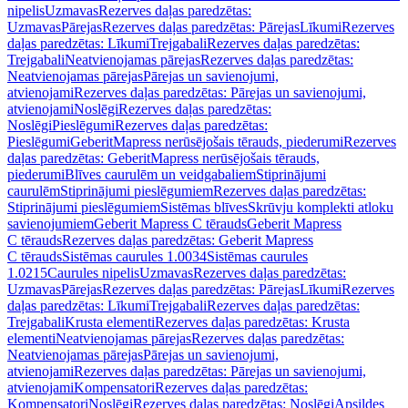
nipelis
Uzmavas
Rezerves daļas paredzētas:
Uzmavas
Pārejas
Rezerves daļas paredzētas: Pārejas
Līkumi
Rezerves
daļas paredzētas: Līkumi
Trejgabali
Rezerves daļas paredzētas:
Trejgabali
Neatvienojamas pārejas
Rezerves daļas paredzētas:
Neatvienojamas pārejas
Pārejas un savienojumi,
atvienojami
Rezerves daļas paredzētas: Pārejas un savienojumi,
atvienojami
Noslēgi
Rezerves daļas paredzētas:
Noslēgi
Pieslēgumi
Rezerves daļas paredzētas:
Pieslēgumi
GeberitMapress nerūsējošais tērauds, piederumi
Rezerves
daļas paredzētas: GeberitMapress nerūsējošais tērauds,
piederumi
Blīves caurulēm un veidgabaliem
Stiprinājumi
caurulēm
Stiprinājumi pieslēgumiem
Rezerves daļas paredzētas:
Stiprinājumi pieslēgumiem
Sistēmas blīves
Skrūvju komplekti atloku
savienojumiem
Geberit Mapress C tērauds
Geberit Mapress
C tērauds
Rezerves daļas paredzētas: Geberit Mapress
C tērauds
Sistēmas caurules 1.0034
Sistēmas caurules
1.0215
Caurules nipelis
Uzmavas
Rezerves daļas paredzētas:
Uzmavas
Pārejas
Rezerves daļas paredzētas: Pārejas
Līkumi
Rezerves
daļas paredzētas: Līkumi
Trejgabali
Rezerves daļas paredzētas:
Trejgabali
Krusta elementi
Rezerves daļas paredzētas: Krusta
elementi
Neatvienojamas pārejas
Rezerves daļas paredzētas:
Neatvienojamas pārejas
Pārejas un savienojumi,
atvienojami
Rezerves daļas paredzētas: Pārejas un savienojumi,
atvienojami
Kompensatori
Rezerves daļas paredzētas:
Kompensatori
Noslēgi
Rezerves daļas paredzētas: Noslēgi
Apsildes