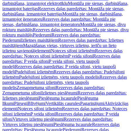
darbināšana, izmantojot elektrotīklu
Montāža pie sienas, darbināšana,
izmantojot baterijas
Rezerves daļas paredzētas: Montāža pie sienas,
darbināšana, izmantojot baterijas
Montāža pie sienas, darbināšana,
izmantojot ģeneratoru
Rezerves daļas paredzētas: Montāža pie
sienas, darbināšana, izmantojot ģeneratoru
Montāža pie sienas, divu
rokturu maisītājs
Rezerves daļas paredzētas: Montāža pie sienas, divu
rokturu maisītājs
Piederumi
Rezerves daļas paredzētas:
Piederumi
Izlietnes maisītājiem
Rezerves daļas paredzētas: Izlietnes
maisītājiem
Mazgāšanas vietas, virtuves izlietņu, ierīču un lieto
izlietņu savienotājelementi
Noteces sifoni izlietnēm
Rezerves daļas
paredzētas: Noteces sifoni izlietnēm
P veida sifoni
Rezerves daļas
paredzētas: P veida sifoni
P veida sifoni, vietu taupoši
modeļi
Rezerves daļas paredzētas: P veida sifoni, vietu taupoši
modeļi
Pudeļsifoni izlietnēm
Rezerves daļas paredzētas: Pudeļsifoni
izlietnēm
Pudeļsifoni izlietnēm, vietu taupošs modelis
Rezerves daļas
paredzētas: Pudeļsifoni izlietnēm, vietu taupošs
modelis
Zemapmetuma sifoni
Rezerves daļas paredzētas:
Zemapmetuma sifoni
Izlietnes pieslēgumi
Rezerves daļas paredzētas:
Izlietnes pieslēgumi
Pieslēguma īscaurule
Pieslēguma
līkumi
Pārsegi
Blīvējumi
Vertikālās caurules
Pagarinājumi
Aktivizācijas
elementi
Noteces sifoni izlietnēm
Rezerves daļas paredzētas: Noteces
sifoni izlietnēm
P veida sifoni
Rezerves daļas paredzētas: P veida
sifoni
Virtuves izlietņu pieslēgumi
Rezerves daļas paredzētas:
Virtuves izlietņu pieslēgumi
Pieslēguma īscaurule
Rezerves daļas
paredzētas: Pieslēguma īscaurule
Piederumi
Rezerves daļas