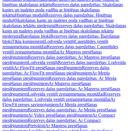
higiēnas skalošanas iekārtu
Rezerves daļas paredzētas: Skalošanas
kastes un tualetes poda vadība ar higiēnas skalošanas
iekārtu
Higiēnas moduļi
Rezerves daļas paredzētas: Higiēnas
moduļi
Skalošanas kastu un tualetes poda vadības ar higiēnas
skalošanas iekārtu piederumi
Rezerves daļas paredzētas: Skalošanas
kastu un tualetes poda vadības ar higiēnas skalošanas iekārtu
piederumi
Barošanas bloki
Rezerves daļas paredzētas: Barošanas
bloki
Tīkla komponenti
Lodveida ventiļi
Caurplūdes ventiļi
zemapmetuma montāžai
Rezerves daļas paredzētas: Caurplūdes
ventiļi zemapmetuma montāžai
Ar Mapress presēšanas
pieslēgumiem
Rezerves daļas paredzētas: Ar Mapress presēšanas
pieslēgumiem
Lodveida ventiļi
Rezerves daļas paredzētas: Lodveida
ventiļi
Ar FlowFit presēšanas pieslēgumiem
Rezerves daļas
paredzētas: Ar FlowFit presēšanas pieslēgumiem
Ar Mepla
presēšanas pieslēgumiem
Rezerves daļas paredzētas: Ar Mepla
presēšanas pieslēgumiem
Ar Mapress presēšanas
pieslēgumiem
Rezerves daļas paredzētas: Ar Mapress presēšanas
pieslēgumiem
Lodveida ventiļi zemapmetuma montāžai
Rezerves
daļas paredzētas: Lodveida ventiļi zemapmetuma montāžai
Ar
FlowFit preses savienojumiem
Ar Mepla presēšanas
pieslēgumiem
Rezerves daļas paredzētas: Ar Mepla presēšanas
pieslēgumiem
Ar Volex presēšanas pieslēgumiem
Ar Compact
pieslēgumiem
Rezerves daļas paredzētas: Ar Compact
pieslēgumiem
Pretvārsti
Ar Mapress presēšanas
pieslēgumiem
Apsildes atgaisošanas vārsti
Ātrās atgaisošanas