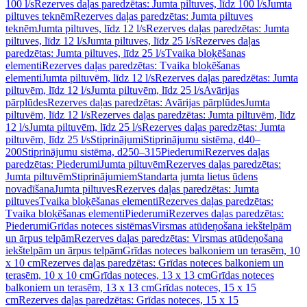
100 l/s
Rezerves daļas paredzētas: Jumta piltuves, līdz 100 l/s
Jumta
piltuves teknēm
Rezerves daļas paredzētas: Jumta piltuves
teknēm
Jumta piltuves, līdz 12 l/s
Rezerves daļas paredzētas: Jumta
piltuves, līdz 12 l/s
Jumta piltuves, līdz 25 l/s
Rezerves daļas
paredzētas: Jumta piltuves, līdz 25 l/s
Tvaika bloķēšanas
elementi
Rezerves daļas paredzētas: Tvaika bloķēšanas
elementi
Jumta piltuvēm, līdz 12 l/s
Rezerves daļas paredzētas: Jumta
piltuvēm, līdz 12 l/s
Jumta piltuvēm, līdz 25 l/s
Avārijas
pārplūdes
Rezerves daļas paredzētas: Avārijas pārplūdes
Jumta
piltuvēm, līdz 12 l/s
Rezerves daļas paredzētas: Jumta piltuvēm, līdz
12 l/s
Jumta piltuvēm, līdz 25 l/s
Rezerves daļas paredzētas: Jumta
piltuvēm, līdz 25 l/s
Stiprinājumi
Stiprinājumu sistēma, d40–
200
Stiprinājumu sistēma, d250–315
Piederumi
Rezerves daļas
paredzētas: Piederumi
Jumta piltuvēm
Rezerves daļas paredzētas:
Jumta piltuvēm
Stiprinājumiem
Standarta jumta lietus ūdens
novadīšana
Jumta piltuves
Rezerves daļas paredzētas: Jumta
piltuves
Tvaika bloķēšanas elementi
Rezerves daļas paredzētas:
Tvaika bloķēšanas elementi
Piederumi
Rezerves daļas paredzētas:
Piederumi
Grīdas noteces sistēmas
Virsmas atūdeņošana iekštelpām
un ārpus telpām
Rezerves daļas paredzētas: Virsmas atūdeņošana
iekštelpām un ārpus telpām
Grīdas noteces balkoniem un terasēm, 10
x 10 cm
Rezerves daļas paredzētas: Grīdas noteces balkoniem un
terasēm, 10 x 10 cm
Grīdas noteces, 13 x 13 cm
Grīdas noteces
balkoniem un terasēm, 13 x 13 cm
Grīdas noteces, 15 x 15
cm
Rezerves daļas paredzētas: Grīdas noteces, 15 x 15