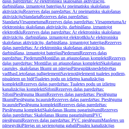
daļas paredzētas: Ar elektronisku skalošanas aktivizāciju,
darbināšana, izmantojot baterijas
Ar pneimatisku skalošanas
aktivizāciju
Rezerves daļas paredzētas: Ar pneimatisku skalošanas
aktivizāciju
Standarta
Rezerves daļas paredzētas:
Standarta
Virsapmetuma
Rezerves daļas paredzētas: Virsapmetuma
Ar
elektronisku skalošanas aktivizāciju, darbināšana, izmantojot
elektrotīklu
Rezerves daļas paredzētas: Ar elektronisku skalošanas
aktivizāciju, darbināšana, izmantojot elektrotīklu
Ar elektronisku
skalošanas aktivizāciju, darbināšana, izmantojot baterijas
Rezerves
daļas paredzētas: Ar elektronisku skalošanas aktivizāciju,
darbināšana, izmantojot baterijas
Piederumi
Rezerves daļas
paredzētas: Piederumi
Montāžas un atjaunošanas komplekti
Rezerves
daļas paredzētas: Montāžas un atjaunošanas komplekti
Skalošanas
caurules, skalošanas līkumi un pārejas
Pārsegplāksnes
Iebūvētas
vadības
Lietošanas palīgelementi
Savienotājelementi tualetes podiem,
pisuāriem un bidē
Tualetes podu un izlietņu kanalizācijas
komplekti
Rezerves daļas paredzētas: Tualetes podu un izlietņu
kanalizācijas komplekti
Sifoni
Rezerves daļas paredzētas:
Sifoni
Pieslēguma līkumi
Rezerves daļas paredzētas: Pieslēguma
līkumi
Pieslēguma īscaurule
Rezerves daļas paredzētas: Pieslēguma
īscaurule
Pieslēguma komplekti
Rezerves daļas paredzētas:
Pieslēguma komplekti
Skalošanas līkumu pagarinājumi
Rezerves
daļas paredzētas: Skalošanas līkumu pagarinājumi
PVC
pieslēgumi
Rezerves daļas paredzētas: PVC pieslēgumi
Manšetes un
pārsegvāki
Pārejas un savienojuma gabali
Pisuāru kanalizācijas