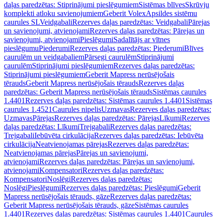
daļas paredzētas: Stiprinājumi pieslēgumiem
Sistēmas blīves
Skrūvju
komplekti atloku savienojumiem
Geberit Volex
Apsildes sistēmu
caurules SL
Veidgabali
Rezerves daļas paredzētas: Veidgabali
Pārejas
un savienojumi, atvienojami
Rezerves daļas paredzētas: Pārejas un
savienojumi, atvienojami
Pieslēgumi
Sadalītājs ar vītnes
pieslēgumu
Piederumi
Rezerves daļas paredzētas: Piederumi
Blīves
caurulēm un veidgabaliem
Pārsegi caurulēm
Stiprinājumi
caurulēm
Stiprinājumi pieslēgumiem
Rezerves daļas paredzētas:
Stiprinājumi pieslēgumiem
Geberit Mapress nerūsējošais
tērauds
Geberit Mapress nerūsējošais tērauds
Rezerves daļas
paredzētas: Geberit Mapress nerūsējošais tērauds
Sistēmas caurules
1.4401
Rezerves daļas paredzētas: Sistēmas caurules 1.4401
Sistēmas
caurules 1.4521
Caurules nipelis
Uzmavas
Rezerves daļas paredzētas:
Uzmavas
Pārejas
Rezerves daļas paredzētas: Pārejas
Līkumi
Rezerves
daļas paredzētas: Līkumi
Trejgabali
Rezerves daļas paredzētas:
Trejgabali
Iebūvēta cirkulācija
Rezerves daļas paredzētas: Iebūvēta
cirkulācija
Neatvienojamas pārejas
Rezerves daļas paredzētas:
Neatvienojamas pārejas
Pārejas un savienojumi,
atvienojami
Rezerves daļas paredzētas: Pārejas un savienojumi,
atvienojami
Kompensatori
Rezerves daļas paredzētas:
Kompensatori
Noslēgi
Rezerves daļas paredzētas:
Noslēgi
Pieslēgumi
Rezerves daļas paredzētas: Pieslēgumi
Geberit
Mapress nerūsējošais tērauds, gāze
Rezerves daļas paredzētas:
Geberit Mapress nerūsējošais tērauds, gāze
Sistēmas caurules
1.4401
Rezerves daļas paredzētas: Sistēmas caurules 1.4401
Caurules