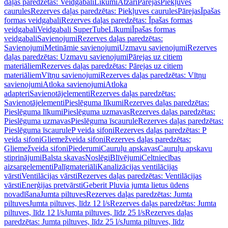
daļas paredzētas: Veidgabali
Līkumi
Atzari
Pārejas
Piekļuves
caurules
Rezerves daļas paredzētas: Piekļuves caurules
Pārejas
Īpašas
formas veidgabali
Rezerves daļas paredzētas: Īpašas formas
veidgabali
Veidgabali SuperTube
Līkumi
Īpašas formas
veidgabali
Savienojumi
Rezerves daļas paredzētas:
Savienojumi
Metināmie savienojumi
Uzmavu savienojumi
Rezerves
daļas paredzētas: Uzmavu savienojumi
Pārejas uz citiem
materiāliem
Rezerves daļas paredzētas: Pārejas uz citiem
materiāliem
Vītņu savienojumi
Rezerves daļas paredzētas: Vītņu
savienojumi
Atloka savienojumi
Atloka
adapteri
Savienotājelementi
Rezerves daļas paredzētas:
Savienotājelementi
Pieslēguma līkumi
Rezerves daļas paredzētas:
Pieslēguma līkumi
Pieslēguma uzmavas
Rezerves daļas paredzētas:
Pieslēguma uzmavas
Pieslēguma īscaurule
Rezerves daļas paredzētas:
Pieslēguma īscaurule
P veida sifoni
Rezerves daļas paredzētas: P
veida sifoni
Gliemežveida sifoni
Rezerves daļas paredzētas:
Gliemežveida sifoni
Piederumi
Cauruļu apskavas
Cauruļu apskavu
stiprinājumi
Balsta skavas
Noslēgi
Blīvējumi
Celtniecības
aizsargelementi
Palīgmateriāli
Kanalizācijas ventilācijas
vārsti
Ventilācijas vārsti
Rezerves daļas paredzētas: Ventilācijas
vārsti
Enerģijas pretvārsti
Geberit Pluvia jumta lietus ūdens
novadīšana
Jumta piltuves
Rezerves daļas paredzētas: Jumta
piltuves
Jumta piltuves, līdz 12 l/s
Rezerves daļas paredzētas: Jumta
piltuves, līdz 12 l/s
Jumta piltuves, līdz 25 l/s
Rezerves daļas
paredzētas: Jumta piltuves, līdz 25 l/s
Jumta piltuves, līdz