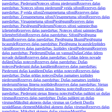
paredzētas: Piederumi
Noteces sifonu piederumi
Rezerves daļas
paredzētas: Noteces sifonu piederumi
P veida sifoni
Rezerves daļas
paredzētas: P veida sifoni
Zemapmetuma sifoni
Rezerves daļas
paredzētas: Zemapmetuma sifoni
Virsapmetuma sifoni
Rezerves daļas
paredzētas: Virsapmetuma sifoni
Pieslēgumi
Rezerves daļas
paredzētas: Pieslēgumi
Piederumi
Noteces sifoni saimniecības
izlietnēm
Rezerves daļas paredzētas: Noteces sifoni saimniecības
izlietnēm
Sifoni
Rezerves daļas paredzētas: Sifoni
Pieslēguma
līkumi
Rezerves daļas paredzētas: Pieslēguma līkumi
Pieslēguma
īscaurule
Rezerves daļas paredzētas: Pieslēguma īscaurule
Izplūdes
vārsti
Rezerves daļas paredzētas: Izplūdes vārsti
Piederumi
Rezerves
daļas paredzētas: Piederumi
Dušas un vannas
Dušas
Grīdas ūdens
novade dušām
Rezerves daļas paredzētas: Grīdas ūdens novade
dušām
Dušas noteces
Rezerves daļas paredzētas: Dušas
noteces
Piederumi dušas kanāliem
Rezerves daļas paredzētas:
Piederumi dušas kanāliem
Dušas grīdas noteces
Rezerves daļas
paredzētas: Dušas grīdas noteces
Dušas pamatnes izplūdes
piederumi
Rezerves daļas paredzētas: Dušas pamatnes izplūdes
piederumi
Sienas līmeņa noplūdes
Rezerves daļas paredzētas: Sienas
līmeņa noplūdes
Piederumi sienas līmeņa notecēm
Rezerves daļas
paredzētas: Piederumi sienas līmeņa notecēm
Dušas paliktņi un dušas
virsmas
Rezerves daļas paredzētas: Dušas paliktņi un dušas
virsmas
Mākslīgā akmens dušas virsmas un Geberit Duofix
uzstādīšanas elementi
Mākslīgā akmens dušas virsmas
Rezerves daļas
paredzētas: Mākslīgā akmens dušas virsmas
Montāžas