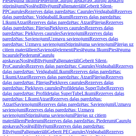
Pieslēguma līkumi
Piederumi
Cauruļu apskavas
Cauruļu apskavu
stiprinājumi
Noslēgi
Blīvējumi
Palīgmateriāli
Geberit Silent-
PP
Caurules
Rezerves daļas paredzētas: Caurules
Veidgabali
Rezerves
daļas paredzētas: Veidgabali
Līkumi
Rezerves daļas paredzētas:
Līkumi
Atzari
Rezerves daļas paredzētas: Atzari
Pārejas
Rezerves
daļas paredzētas: Pārejas
Piekļuves caurules
Rezerves daļas
paredzētas: Piekļuves caurules
Savienojumi
Rezerves daļas
paredzētas: Savienojumi
Uzmavu savienojumi
Rezerves daļas
paredzētas: Uzmavu savienojumi
Stiprinājuma savienojumi
Pārejas uz
citiem materiāliem
Savienotājelementi
Pieslēguma līkumi
Pieslēguma
īscaurule
Piederumi
Cauruļu
apskavas
Noslēgi
Blīvējumi
Palīgmateriāli
Geberit Silent-
Pro
Caurules
Rezerves daļas paredzētas: Caurules
Veidgabali
Rezerves
daļas paredzētas: Veidgabali
Līkumi
Rezerves daļas paredzētas:
Līkumi
Atzari
Rezerves daļas paredzētas: Atzari
Pārejas
Rezerves
daļas paredzētas: Pārejas
Piekļuves caurules
Rezerves daļas
paredzētas: Piekļuves caurules
Profildetaļas SuperTube
Rezerves
daļas paredzētas: Profildetaļas SuperTube
Līkumi
Rezerves daļas
paredzētas: Līkumi
Atzari
Rezerves daļas paredzētas:
Atzari
Savienojumi
Rezerves daļas paredzētas: Savienojumi
Uzmavu
savienojumi
Rezerves daļas paredzētas: Uzmavu
savienojumi
Stiprinājuma savienojumi
Pārejas uz citiem
materiāliem
Piederumi
Rezerves daļas paredzētas: Piederumi
Cauruļu
apskavas
Noslēgi
Blīvējumi
Rezerves daļas paredzētas:
Blīvējumi
Palīgmateriāli
Geberit PE
Caurules
Veidgabali
Rezerves