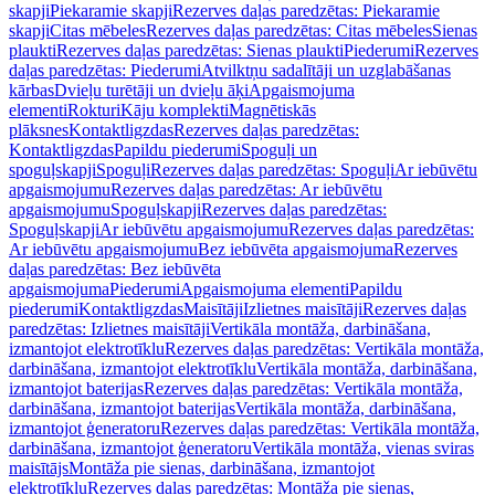
skapji
Piekaramie skapji
Rezerves daļas paredzētas: Piekaramie
skapji
Citas mēbeles
Rezerves daļas paredzētas: Citas mēbeles
Sienas
plaukti
Rezerves daļas paredzētas: Sienas plaukti
Piederumi
Rezerves
daļas paredzētas: Piederumi
Atvilktņu sadalītāji un uzglabāšanas
kārbas
Dvieļu turētāji un dvieļu āķi
Apgaismojuma
elementi
Rokturi
Kāju komplekti
Magnētiskās
plāksnes
Kontaktligzdas
Rezerves daļas paredzētas:
Kontaktligzdas
Papildu piederumi
Spoguļi un
spoguļskapji
Spoguļi
Rezerves daļas paredzētas: Spoguļi
Ar iebūvētu
apgaismojumu
Rezerves daļas paredzētas: Ar iebūvētu
apgaismojumu
Spoguļskapji
Rezerves daļas paredzētas:
Spoguļskapji
Ar iebūvētu apgaismojumu
Rezerves daļas paredzētas:
Ar iebūvētu apgaismojumu
Bez iebūvēta apgaismojuma
Rezerves
daļas paredzētas: Bez iebūvēta
apgaismojuma
Piederumi
Apgaismojuma elementi
Papildu
piederumi
Kontaktligzdas
Maisītāji
Izlietnes maisītāji
Rezerves daļas
paredzētas: Izlietnes maisītāji
Vertikāla montāža, darbināšana,
izmantojot elektrotīklu
Rezerves daļas paredzētas: Vertikāla montāža,
darbināšana, izmantojot elektrotīklu
Vertikāla montāža, darbināšana,
izmantojot baterijas
Rezerves daļas paredzētas: Vertikāla montāža,
darbināšana, izmantojot baterijas
Vertikāla montāža, darbināšana,
izmantojot ģeneratoru
Rezerves daļas paredzētas: Vertikāla montāža,
darbināšana, izmantojot ģeneratoru
Vertikāla montāža, vienas sviras
maisītājs
Montāža pie sienas, darbināšana, izmantojot
elektrotīklu
Rezerves daļas paredzētas: Montāža pie sienas,