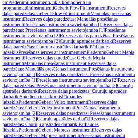
cm
Piederumi
Instrumenti, tīkla komponenti un
programmatūra
Instrumenti
Geberit FlowFit instrumenti
Rezerves
daļas paredzētas: Geberit FlowFit instrumenti
Manuālās presēšanas
instrumenti
Rezerves daļas paredzētas: Manuālās presēšanas
instrumenti
Presēšanas instrumentu savietojamība [1]
Rezerves daļas
paredzētas: Presēšanas instrumentu savietojamība [1]
Presēšanas
instrumentu savietojamība [2]
Rezerves daļas paredzētas: Presēšanas
instrumentu savietojamība [2]
Cauruļu apstrādes darbarīki
Rezerves
daļas paredzētas: Cauruļu apstrādes darbarīki
Pārbaudes
līdzeklis
Presēšanas ierīces ar instrumentiem
Piederumi
Geberit Mepla
instrumenti
Rezerves daļas paredzētas: Geberit Mepla
instrumenti
Manuālās presēšanas instrumenti
Rezerves daļas
paredzētas: Manuālās presēšanas instrumenti
Presēšanas instrumentu
savienojamība [1]
Rezerves daļas paredzētas: Presēšanas instrumentu
savienojamība [1]
Presēšanas instrumentu savienojamība [2]
Rezerves
daļas paredzētas: Presēšanas instrumentu savienojamība [2]
Cauruļu
apstrādes darbarīki
Rezerves daļas paredzētas: Cauruļu apstrādes
darbarīki
Spiediena testa korķis
Pārbaudes
līdzeklis
Piederumi
Geberit Volex instrumenti
Rezerves daļas
paredzētas: Geberit Volex instrumenti
Presēšanas instrumentu
savienojamība [2]
Rezerves daļas paredzētas: Presēšanas instrumentu
savienojamība [2]
Cauruļu apstrādes darbarīki
Rezerves daļas
paredzētas: Cauruļu apstrādes darbarīki
Pārbaudes
līdzeklis
Piederumi
Geberit Mapress instrumenti
Rezerves daļas
paredzētas: Geberit Mapress instrumenti
Presēšanas instrumentu