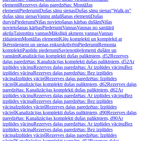
elementi
Rezerves daļas paredzētas: Montāžas
elementi
Piederumi
Dušas sānu sienas
Dušas sānu sienas
“Walk-in”
dušas sānu sienas
Vannu atdalīšanas elementi
Dušas
durvis
Piederumi
Nišas novietošanas kārbas dušām
Nišas
novietošanas kārbas
Piederumi
Vannas
Vannas no sanitārā
akrila
Taisnstūra vannas
Mākslīgā akmens vannas
Vannas
zīdaiņiem
Montāžas elementi
Kāju komplekti un komplekti ar
šķērsstieņiem un sienas enkurskrūvēm
Piederumi
Remonta
komplekti
Papildu piederumi
Savienotājelementi dušām un
vannām
Kanalizācijas komplekti dušas paliktņiem, d52
Rezerves
daļas paredzētas: Kanalizācijas komplekti dušas paliktņiem, d52
Ar
izplūdes vāciņu
Rezerves daļas paredzētas: Ar izplūdes vāciņu
Bez
izplūdes vāciņa
Rezerves daļas paredzētas: Bez izplūdes
vāciņa
Izplūdes vāciņš
Rezerves daļas paredzētas: Izplūdes
vāciņš
Kanalizācijas komplekti dušas paliktņiem, d62
Rezerves daļas
paredzētas: Kanalizācijas komplekti dušas paliktņiem, d62
Ar
izplūdes vāciņu
Rezerves daļas paredzētas: Ar izplūdes vāciņu
Bez
izplūdes vāciņa
Rezerves daļas paredzētas: Bez izplūdes
vāciņa
Izplūdes vāciņš
Rezerves daļas paredzētas: Izplūdes
vāciņš
Kanalizācijas komplekti dušas paliktņiem, d90
Rezerves daļas
paredzētas: Kanalizācijas komplekti dušas paliktņiem, d90
Ar
izplūdes vāciņu
Rezerves daļas paredzētas: Ar izplūdes vāciņu
Bez
izplūdes vāciņa
Rezerves daļas paredzētas: Bez izplūdes
vāciņa
Izplūdes vāciņš
Rezerves daļas paredzētas: Izplūdes
vāciņš
Kanalizācijas komplekti vannām, d52
Rezerves daļas