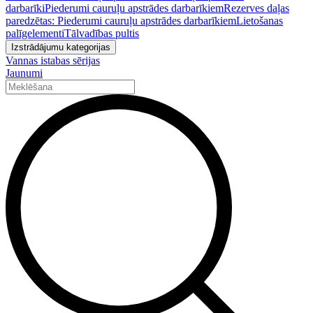
darbarīki
Piederumi cauruļu apstrādes darbarīkiem
Rezerves daļas
paredzētas: Piederumi cauruļu apstrādes darbarīkiem
Lietošanas
palīgelementi
Tālvadības pultis
Izstrādājumu kategorijas
Vannas istabas sērijas
Jaunumi