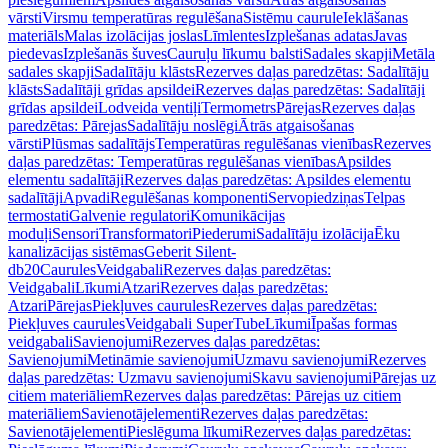
vārsti
Virsmu temperatūras regulēšana
Sistēmu caurule
Ieklāšanas
materiāls
Malas izolācijas joslas
Līmlentes
Izplešanas adatas
Javas
piedevas
Izplešanās šuves
Cauruļu līkumu balsti
Sadales skapji
Metāla
sadales skapji
Sadalītāju klāsts
Rezerves daļas paredzētas: Sadalītāju
klāsts
Sadalītāji grīdas apsildei
Rezerves daļas paredzētas: Sadalītāji
grīdas apsildei
Lodveida ventiļi
Termometrs
Pārejas
Rezerves daļas
paredzētas: Pārejas
Sadalītāju noslēgi
Ātrās atgaisošanas
vārsti
Plūsmas sadalītājs
Temperatūras regulēšanas vienības
Rezerves
daļas paredzētas: Temperatūras regulēšanas vienības
Apsildes
elementu sadalītāji
Rezerves daļas paredzētas: Apsildes elementu
sadalītāji
Apvadi
Regulēšanas komponenti
Servopiedziņas
Telpas
termostati
Galvenie regulatori
Komunikācijas
moduļi
Sensori
Transformatori
Piederumi
Sadalītāju izolācija
Ēku
kanalizācijas sistēmas
Geberit Silent-
db20
Caurules
Veidgabali
Rezerves daļas paredzētas:
Veidgabali
Līkumi
Atzari
Rezerves daļas paredzētas:
Atzari
Pārejas
Piekļuves caurules
Rezerves daļas paredzētas:
Piekļuves caurules
Veidgabali SuperTube
Līkumi
Īpašas formas
veidgabali
Savienojumi
Rezerves daļas paredzētas:
Savienojumi
Metināmie savienojumi
Uzmavu savienojumi
Rezerves
daļas paredzētas: Uzmavu savienojumi
Skavu savienojumi
Pārejas uz
citiem materiāliem
Rezerves daļas paredzētas: Pārejas uz citiem
materiāliem
Savienotājelementi
Rezerves daļas paredzētas:
Savienotājelementi
Pieslēguma līkumi
Rezerves daļas paredzētas: