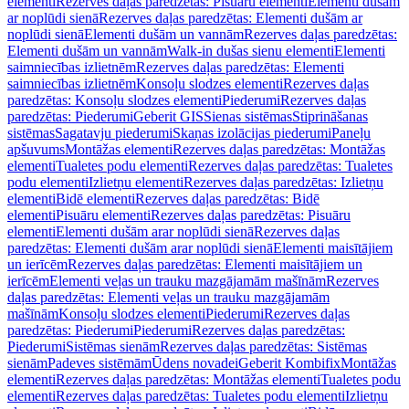
elementi
Rezerves daļas paredzētas: Pisuāru elementi
Elementi dušām
ar noplūdi sienā
Rezerves daļas paredzētas: Elementi dušām ar
noplūdi sienā
Elementi dušām un vannām
Rezerves daļas paredzētas:
Elementi dušām un vannām
Walk-in dušas sienu elementi
Elementi
saimniecības izlietnēm
Rezerves daļas paredzētas: Elementi
saimniecības izlietnēm
Konsoļu slodzes elementi
Rezerves daļas
paredzētas: Konsoļu slodzes elementi
Piederumi
Rezerves daļas
paredzētas: Piederumi
Geberit GIS
Sienas sistēmas
Stiprināšanas
sistēmas
Sagatavju piederumi
Skaņas izolācijas piederumi
Paneļu
apšuvums
Montāžas elementi
Rezerves daļas paredzētas: Montāžas
elementi
Tualetes podu elementi
Rezerves daļas paredzētas: Tualetes
podu elementi
Izlietņu elementi
Rezerves daļas paredzētas: Izlietņu
elementi
Bidē elementi
Rezerves daļas paredzētas: Bidē
elementi
Pisuāru elementi
Rezerves daļas paredzētas: Pisuāru
elementi
Elementi dušām arar noplūdi sienā
Rezerves daļas
paredzētas: Elementi dušām arar noplūdi sienā
Elementi maisītājiem
un ierīcēm
Rezerves daļas paredzētas: Elementi maisītājiem un
ierīcēm
Elementi veļas un trauku mazgājamām mašīnām
Rezerves
daļas paredzētas: Elementi veļas un trauku mazgājamām
mašīnām
Konsoļu slodzes elementi
Piederumi
Rezerves daļas
paredzētas: Piederumi
Piederumi
Rezerves daļas paredzētas:
Piederumi
Sistēmas sienām
Rezerves daļas paredzētas: Sistēmas
sienām
Padeves sistēmām
Ūdens novadei
Geberit Kombifix
Montāžas
elementi
Rezerves daļas paredzētas: Montāžas elementi
Tualetes podu
elementi
Rezerves daļas paredzētas: Tualetes podu elementi
Izlietņu