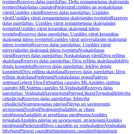
tvertnes
Rezerves daļas paredzētas: Delta zemapmetuma skalojamās
tvertnes
Skalošanas caurules
Piederumi
Uzpildes un noskalošanas
vārsti
Uzpildes vārsti
Rezerves daļas paredzētas: Uzpildes
vārsti
Uzpildes vārsti zemapmetuma skalojamām tvertnēm
Rezerves
daļas paredzētas: Uzpildes vārsti zemapmetuma skalojamām
tvertnēm
Uzpildes vārsti keramikas skalojamā ūdens
tvertnēm
Rezerves daļas paredzētas: Uzpildes vārsti keramikas
skalojamā ūdens tvertnēm
Uzpildes vārsti universālajām skalojamā
ūdens tvertnēm
Rezerves daļas paredzētas: Uzpildes vārsti
universālajām skalojamā ūdens tvertnēm
Noskalošanas
vārsti
Rezerves daļas paredzētas: Noskalošanas vārsti
Divu režīmu
skalošana
Rezerves daļas paredzētas: Divu režīmu skalošana
Iekšējo
detaļu komplekti
Rezerves daļas paredzētas: Iekšējo detaļu
komplekti
Divu režīmu skalošana
Rezerves daļas paredzētas: Divu
režīmu skalošana
Piederumi
Noskalošanas pogas
Padeves
sistēmas
Geberit FlowFit
Sistēmu caurules ML
Apsildes sistēmu
caurules ML
Sistēmu caurules SL
Veidgabali
Rezerves daļas
paredzētas: Veidgabali
Savienojumi
Pārejas
Līkumi
Trejgabali
Iebūvēta
cirkulācija
Rezerves daļas paredzētas: Iebūvēta
cirkulācija
Neatvienojamas pārejas
Pārejas un savienojumi,
atvienojami
Noslēgi
Pieslēgumi
Sadalītājs ar vītnes
pieslēgumu
Sadalītājs ar presēšanas pieslēgumu
Apsildes
trejgabals
Apsildes pārejas un savienojumi, atvienojami
Apsildes
pieslēgumi
Piederumi
Blīves caurulēm un veidgabaliem
Veidgabalu
blīvējumi
Pārsegi caurulēm
Stiprinājumi caurulēm
Stiprinājumi