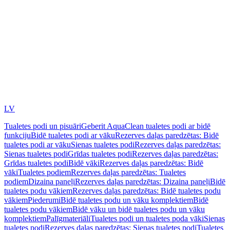
LV
Tualetes podi un pisuāri
Geberit AquaClean tualetes podi ar bidē
funkciju
Bidē tualetes podi ar vāku
Rezerves daļas paredzētas: Bidē
tualetes podi ar vāku
Sienas tualetes podi
Rezerves daļas paredzētas:
Sienas tualetes podi
Grīdas tualetes podi
Rezerves daļas paredzētas:
Grīdas tualetes podi
Bidē vāki
Rezerves daļas paredzētas: Bidē
vāki
Tualetes podiem
Rezerves daļas paredzētas: Tualetes
podiem
Dizaina paneļi
Rezerves daļas paredzētas: Dizaina paneļi
Bidē
tualetes podu vākiem
Rezerves daļas paredzētas: Bidē tualetes podu
vākiem
Piederumi
Bidē tualetes podu un vāku komplektiem
Bidē
tualetes podu vākiem
Bidē vāku un bidē tualetes podu un vāku
komplektiem
Palīgmateriāli
Tualetes podi un tualetes poda vāki
Sienas
tualetes podi
Rezerves daļas paredzētas: Sienas tualetes podi
Tualetes