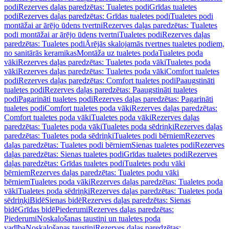
podi
Rezerves daļas paredzētas: Tualetes podi
Grīdas tualetes
podi
Rezerves daļas paredzētas: Grīdas tualetes podi
Tualetes podi
montāžai ar ārējo ūdens tvertni
Rezerves daļas paredzētas: Tualetes
podi montāžai ar ārējo ūdens tvertni
Tualetes podi
Rezerves daļas
paredzētas: Tualetes podi
Ārējās skalojamās tvertnes tualetes podiem,
no sanitārās keramikas
Montāža uz tualetes poda
Tualetes poda
vāki
Rezerves daļas paredzētas: Tualetes poda vāki
Tualetes poda
vāki
Rezerves daļas paredzētas: Tualetes poda vāki
Comfort tualetes
podi
Rezerves daļas paredzētas: Comfort tualetes podi
Paaugstināti
tualetes podi
Rezerves daļas paredzētas: Paaugstināti tualetes
podi
Pagarināti tualetes podi
Rezerves daļas paredzētas: Pagarināti
tualetes podi
Comfort tualetes poda vāki
Rezerves daļas paredzētas:
Comfort tualetes poda vāki
Tualetes poda vāki
Rezerves daļas
paredzētas: Tualetes poda vāki
Tualetes poda sēdriņķi
Rezerves daļas
paredzētas: Tualetes poda sēdriņķi
Tualetes podi bērniem
Rezerves
daļas paredzētas: Tualetes podi bērniem
Sienas tualetes podi
Rezerves
daļas paredzētas: Sienas tualetes podi
Grīdas tualetes podi
Rezerves
daļas paredzētas: Grīdas tualetes podi
Tualetes podu vāki
bērniem
Rezerves daļas paredzētas: Tualetes podu vāki
bērniem
Tualetes poda vāki
Rezerves daļas paredzētas: Tualetes poda
vāki
Tualetes poda sēdriņķi
Rezerves daļas paredzētas: Tualetes poda
sēdriņķi
Bidē
Sienas bidē
Rezerves daļas paredzētas: Sienas
bidē
Grīdas bidē
Piederumi
Rezerves daļas paredzētas:
Piederumi
Noskalošanas taustiņi un tualetes poda
vadība
Noskalošanas taustiņi
Rezerves daļas paredzētas: