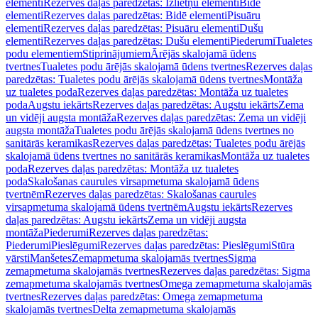
elementi
Rezerves daļas paredzētas: Izlietņu elementi
Bidē
elementi
Rezerves daļas paredzētas: Bidē elementi
Pisuāru
elementi
Rezerves daļas paredzētas: Pisuāru elementi
Dušu
elementi
Rezerves daļas paredzētas: Dušu elementi
Piederumi
Tualetes
podu elementiem
Stiprinājumiem
Ārējās skalojamā ūdens
tvertnes
Tualetes podu ārējās skalojamā ūdens tvertnes
Rezerves daļas
paredzētas: Tualetes podu ārējās skalojamā ūdens tvertnes
Montāža
uz tualetes poda
Rezerves daļas paredzētas: Montāža uz tualetes
poda
Augstu iekārts
Rezerves daļas paredzētas: Augstu iekārts
Zema
un vidēji augsta montāža
Rezerves daļas paredzētas: Zema un vidēji
augsta montāža
Tualetes podu ārējās skalojamā ūdens tvertnes no
sanitārās keramikas
Rezerves daļas paredzētas: Tualetes podu ārējās
skalojamā ūdens tvertnes no sanitārās keramikas
Montāža uz tualetes
poda
Rezerves daļas paredzētas: Montāža uz tualetes
poda
Skalošanas caurules virsapmetuma skalojamā ūdens
tvertnēm
Rezerves daļas paredzētas: Skalošanas caurules
virsapmetuma skalojamā ūdens tvertnēm
Augstu iekārts
Rezerves
daļas paredzētas: Augstu iekārts
Zema un vidēji augsta
montāža
Piederumi
Rezerves daļas paredzētas:
Piederumi
Pieslēgumi
Rezerves daļas paredzētas: Pieslēgumi
Stūra
vārsti
Manšetes
Zemapmetuma skalojamās tvertnes
Sigma
zemapmetuma skalojamās tvertnes
Rezerves daļas paredzētas: Sigma
zemapmetuma skalojamās tvertnes
Omega zemapmetuma skalojamās
tvertnes
Rezerves daļas paredzētas: Omega zemapmetuma
skalojamās tvertnes
Delta zemapmetuma skalojamās