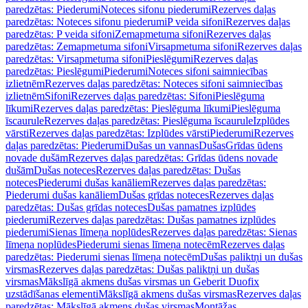
paredzētas: Piederumi
Noteces sifonu piederumi
Rezerves daļas
paredzētas: Noteces sifonu piederumi
P veida sifoni
Rezerves daļas
paredzētas: P veida sifoni
Zemapmetuma sifoni
Rezerves daļas
paredzētas: Zemapmetuma sifoni
Virsapmetuma sifoni
Rezerves daļas
paredzētas: Virsapmetuma sifoni
Pieslēgumi
Rezerves daļas
paredzētas: Pieslēgumi
Piederumi
Noteces sifoni saimniecības
izlietnēm
Rezerves daļas paredzētas: Noteces sifoni saimniecības
izlietnēm
Sifoni
Rezerves daļas paredzētas: Sifoni
Pieslēguma
līkumi
Rezerves daļas paredzētas: Pieslēguma līkumi
Pieslēguma
īscaurule
Rezerves daļas paredzētas: Pieslēguma īscaurule
Izplūdes
vārsti
Rezerves daļas paredzētas: Izplūdes vārsti
Piederumi
Rezerves
daļas paredzētas: Piederumi
Dušas un vannas
Dušas
Grīdas ūdens
novade dušām
Rezerves daļas paredzētas: Grīdas ūdens novade
dušām
Dušas noteces
Rezerves daļas paredzētas: Dušas
noteces
Piederumi dušas kanāliem
Rezerves daļas paredzētas:
Piederumi dušas kanāliem
Dušas grīdas noteces
Rezerves daļas
paredzētas: Dušas grīdas noteces
Dušas pamatnes izplūdes
piederumi
Rezerves daļas paredzētas: Dušas pamatnes izplūdes
piederumi
Sienas līmeņa noplūdes
Rezerves daļas paredzētas: Sienas
līmeņa noplūdes
Piederumi sienas līmeņa notecēm
Rezerves daļas
paredzētas: Piederumi sienas līmeņa notecēm
Dušas paliktņi un dušas
virsmas
Rezerves daļas paredzētas: Dušas paliktņi un dušas
virsmas
Mākslīgā akmens dušas virsmas un Geberit Duofix
uzstādīšanas elementi
Mākslīgā akmens dušas virsmas
Rezerves daļas
paredzētas: Mākslīgā akmens dušas virsmas
Montāžas