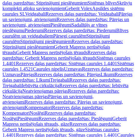
daļas paredzētas: Stiprinājumi pieslēgumiem
Sistēmas blīves
Skrūvju
komplekti atloku savienojumiem
Geberit Volex
Apsildes sistēmu
caurules SL
Veidgabali
Rezerves daļas paredzētas: Veidgabali
Pārejas
un savienojumi, atvienojami
Rezerves daļas paredzētas: Pārejas un
savienojumi, atvienojami
Pieslēgumi
Sadalītājs ar vītnes
pieslēgumu
Piederumi
Rezerves daļas paredzētas: Piederumi
Blīves
caurulēm un veidgabaliem
Pārsegi caurulēm
Stiprinājumi
caurulēm
Stiprinājumi pieslēgumiem
Rezerves daļas paredzētas:
Stiprinājumi pieslēgumiem
Geberit Mapress nerūsējošais
tērauds
Geberit Mapress nerūsējošais tērauds
Rezerves daļas
paredzētas: Geberit Mapress nerūsējošais tērauds
Sistēmas caurules
1.4401
Rezerves daļas paredzētas: Sistēmas caurules 1.4401
Sistēmas
caurules 1.4521
Caurules nipelis
Uzmavas
Rezerves daļas paredzētas:
Uzmavas
Pārejas
Rezerves daļas paredzētas: Pārejas
Līkumi
Rezerves
daļas paredzētas: Līkumi
Trejgabali
Rezerves daļas paredzētas:
Trejgabali
Iebūvēta cirkulācija
Rezerves daļas paredzētas: Iebūvēta
cirkulācija
Neatvienojamas pārejas
Rezerves daļas paredzētas:
Neatvienojamas pārejas
Pārejas un savienojumi,
atvienojami
Rezerves daļas paredzētas: Pārejas un savienojumi,
atvienojami
Kompensatori
Rezerves daļas paredzētas:
Kompensatori
Noslēgi
Rezerves daļas paredzētas:
Noslēgi
Pieslēgumi
Rezerves daļas paredzētas: Pieslēgumi
Geberit
Mapress nerūsējošais tērauds, gāze
Rezerves daļas paredzētas:
Geberit Mapress nerūsējošais tērauds, gāze
Sistēmas caurules
1.4401
Rezerves daļas paredzētas: Sistēmas caurules 1.4401
Caurules