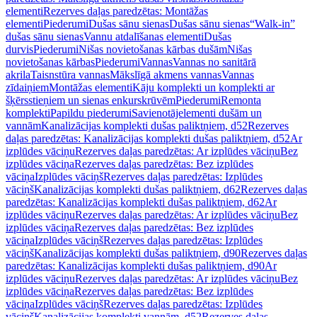
elementi
Rezerves daļas paredzētas: Montāžas
elementi
Piederumi
Dušas sānu sienas
Dušas sānu sienas
“Walk-in”
dušas sānu sienas
Vannu atdalīšanas elementi
Dušas
durvis
Piederumi
Nišas novietošanas kārbas dušām
Nišas
novietošanas kārbas
Piederumi
Vannas
Vannas no sanitārā
akrila
Taisnstūra vannas
Mākslīgā akmens vannas
Vannas
zīdaiņiem
Montāžas elementi
Kāju komplekti un komplekti ar
šķērsstieņiem un sienas enkurskrūvēm
Piederumi
Remonta
komplekti
Papildu piederumi
Savienotājelementi dušām un
vannām
Kanalizācijas komplekti dušas paliktņiem, d52
Rezerves
daļas paredzētas: Kanalizācijas komplekti dušas paliktņiem, d52
Ar
izplūdes vāciņu
Rezerves daļas paredzētas: Ar izplūdes vāciņu
Bez
izplūdes vāciņa
Rezerves daļas paredzētas: Bez izplūdes
vāciņa
Izplūdes vāciņš
Rezerves daļas paredzētas: Izplūdes
vāciņš
Kanalizācijas komplekti dušas paliktņiem, d62
Rezerves daļas
paredzētas: Kanalizācijas komplekti dušas paliktņiem, d62
Ar
izplūdes vāciņu
Rezerves daļas paredzētas: Ar izplūdes vāciņu
Bez
izplūdes vāciņa
Rezerves daļas paredzētas: Bez izplūdes
vāciņa
Izplūdes vāciņš
Rezerves daļas paredzētas: Izplūdes
vāciņš
Kanalizācijas komplekti dušas paliktņiem, d90
Rezerves daļas
paredzētas: Kanalizācijas komplekti dušas paliktņiem, d90
Ar
izplūdes vāciņu
Rezerves daļas paredzētas: Ar izplūdes vāciņu
Bez
izplūdes vāciņa
Rezerves daļas paredzētas: Bez izplūdes
vāciņa
Izplūdes vāciņš
Rezerves daļas paredzētas: Izplūdes
vāciņš
Kanalizācijas komplekti vannām, d52
Rezerves daļas