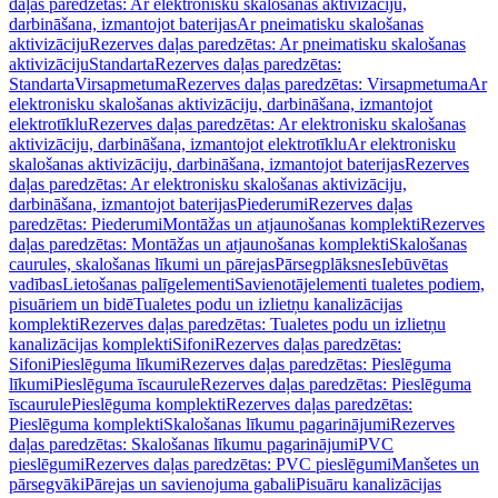
daļas paredzētas: Ar elektronisku skalošanas aktivizāciju,
darbināšana, izmantojot baterijas
Ar pneimatisku skalošanas
aktivizāciju
Rezerves daļas paredzētas: Ar pneimatisku skalošanas
aktivizāciju
Standarta
Rezerves daļas paredzētas:
Standarta
Virsapmetuma
Rezerves daļas paredzētas: Virsapmetuma
Ar
elektronisku skalošanas aktivizāciju, darbināšana, izmantojot
elektrotīklu
Rezerves daļas paredzētas: Ar elektronisku skalošanas
aktivizāciju, darbināšana, izmantojot elektrotīklu
Ar elektronisku
skalošanas aktivizāciju, darbināšana, izmantojot baterijas
Rezerves
daļas paredzētas: Ar elektronisku skalošanas aktivizāciju,
darbināšana, izmantojot baterijas
Piederumi
Rezerves daļas
paredzētas: Piederumi
Montāžas un atjaunošanas komplekti
Rezerves
daļas paredzētas: Montāžas un atjaunošanas komplekti
Skalošanas
caurules, skalošanas līkumi un pārejas
Pārsegplāksnes
Iebūvētas
vadības
Lietošanas palīgelementi
Savienotājelementi tualetes podiem,
pisuāriem un bidē
Tualetes podu un izlietņu kanalizācijas
komplekti
Rezerves daļas paredzētas: Tualetes podu un izlietņu
kanalizācijas komplekti
Sifoni
Rezerves daļas paredzētas:
Sifoni
Pieslēguma līkumi
Rezerves daļas paredzētas: Pieslēguma
līkumi
Pieslēguma īscaurule
Rezerves daļas paredzētas: Pieslēguma
īscaurule
Pieslēguma komplekti
Rezerves daļas paredzētas:
Pieslēguma komplekti
Skalošanas līkumu pagarinājumi
Rezerves
daļas paredzētas: Skalošanas līkumu pagarinājumi
PVC
pieslēgumi
Rezerves daļas paredzētas: PVC pieslēgumi
Manšetes un
pārsegvāki
Pārejas un savienojuma gabali
Pisuāru kanalizācijas