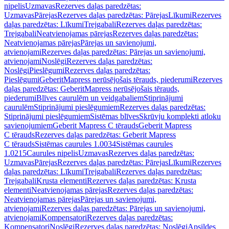
nipelis
Uzmavas
Rezerves daļas paredzētas:
Uzmavas
Pārejas
Rezerves daļas paredzētas: Pārejas
Līkumi
Rezerves
daļas paredzētas: Līkumi
Trejgabali
Rezerves daļas paredzētas:
Trejgabali
Neatvienojamas pārejas
Rezerves daļas paredzētas:
Neatvienojamas pārejas
Pārejas un savienojumi,
atvienojami
Rezerves daļas paredzētas: Pārejas un savienojumi,
atvienojami
Noslēgi
Rezerves daļas paredzētas:
Noslēgi
Pieslēgumi
Rezerves daļas paredzētas:
Pieslēgumi
GeberitMapress nerūsējošais tērauds, piederumi
Rezerves
daļas paredzētas: GeberitMapress nerūsējošais tērauds,
piederumi
Blīves caurulēm un veidgabaliem
Stiprinājumi
caurulēm
Stiprinājumi pieslēgumiem
Rezerves daļas paredzētas:
Stiprinājumi pieslēgumiem
Sistēmas blīves
Skrūvju komplekti atloku
savienojumiem
Geberit Mapress C tērauds
Geberit Mapress
C tērauds
Rezerves daļas paredzētas: Geberit Mapress
C tērauds
Sistēmas caurules 1.0034
Sistēmas caurules
1.0215
Caurules nipelis
Uzmavas
Rezerves daļas paredzētas:
Uzmavas
Pārejas
Rezerves daļas paredzētas: Pārejas
Līkumi
Rezerves
daļas paredzētas: Līkumi
Trejgabali
Rezerves daļas paredzētas:
Trejgabali
Krusta elementi
Rezerves daļas paredzētas: Krusta
elementi
Neatvienojamas pārejas
Rezerves daļas paredzētas:
Neatvienojamas pārejas
Pārejas un savienojumi,
atvienojami
Rezerves daļas paredzētas: Pārejas un savienojumi,
atvienojami
Kompensatori
Rezerves daļas paredzētas:
Kompensatori
Noslēgi
Rezerves daļas paredzētas: Noslēgi
Apsildes