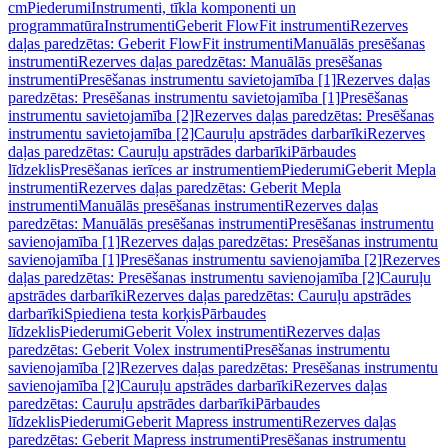
cm
Piederumi
Instrumenti, tīkla komponenti un
programmatūra
Instrumenti
Geberit FlowFit instrumenti
Rezerves
daļas paredzētas: Geberit FlowFit instrumenti
Manuālās presēšanas
instrumenti
Rezerves daļas paredzētas: Manuālās presēšanas
instrumenti
Presēšanas instrumentu savietojamība [1]
Rezerves daļas
paredzētas: Presēšanas instrumentu savietojamība [1]
Presēšanas
instrumentu savietojamība [2]
Rezerves daļas paredzētas: Presēšanas
instrumentu savietojamība [2]
Cauruļu apstrādes darbarīki
Rezerves
daļas paredzētas: Cauruļu apstrādes darbarīki
Pārbaudes
līdzeklis
Presēšanas ierīces ar instrumentiem
Piederumi
Geberit Mepla
instrumenti
Rezerves daļas paredzētas: Geberit Mepla
instrumenti
Manuālās presēšanas instrumenti
Rezerves daļas
paredzētas: Manuālās presēšanas instrumenti
Presēšanas instrumentu
savienojamība [1]
Rezerves daļas paredzētas: Presēšanas instrumentu
savienojamība [1]
Presēšanas instrumentu savienojamība [2]
Rezerves
daļas paredzētas: Presēšanas instrumentu savienojamība [2]
Cauruļu
apstrādes darbarīki
Rezerves daļas paredzētas: Cauruļu apstrādes
darbarīki
Spiediena testa korķis
Pārbaudes
līdzeklis
Piederumi
Geberit Volex instrumenti
Rezerves daļas
paredzētas: Geberit Volex instrumenti
Presēšanas instrumentu
savienojamība [2]
Rezerves daļas paredzētas: Presēšanas instrumentu
savienojamība [2]
Cauruļu apstrādes darbarīki
Rezerves daļas
paredzētas: Cauruļu apstrādes darbarīki
Pārbaudes
līdzeklis
Piederumi
Geberit Mapress instrumenti
Rezerves daļas
paredzētas: Geberit Mapress instrumenti
Presēšanas instrumentu