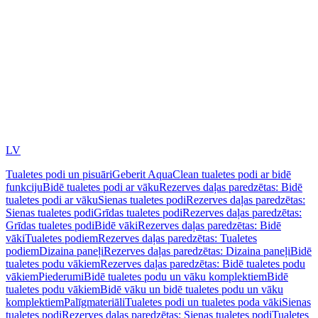
LV
Tualetes podi un pisuāri
Geberit AquaClean tualetes podi ar bidē
funkciju
Bidē tualetes podi ar vāku
Rezerves daļas paredzētas: Bidē
tualetes podi ar vāku
Sienas tualetes podi
Rezerves daļas paredzētas:
Sienas tualetes podi
Grīdas tualetes podi
Rezerves daļas paredzētas:
Grīdas tualetes podi
Bidē vāki
Rezerves daļas paredzētas: Bidē
vāki
Tualetes podiem
Rezerves daļas paredzētas: Tualetes
podiem
Dizaina paneļi
Rezerves daļas paredzētas: Dizaina paneļi
Bidē
tualetes podu vākiem
Rezerves daļas paredzētas: Bidē tualetes podu
vākiem
Piederumi
Bidē tualetes podu un vāku komplektiem
Bidē
tualetes podu vākiem
Bidē vāku un bidē tualetes podu un vāku
komplektiem
Palīgmateriāli
Tualetes podi un tualetes poda vāki
Sienas
tualetes podi
Rezerves daļas paredzētas: Sienas tualetes podi
Tualetes