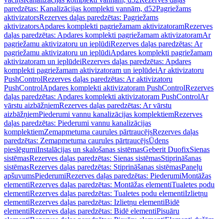
paredzētas: Kanalizācijas komplekti vannām, d52
Pagriežams
aktivizators
Rezerves daļas paredzētas: Pagriežams
aktivizators
Apdares komplekti pagriežamam aktivizatoram
Rezerves
daļas paredzētas: Apdares komplekti pagriežamam aktivizatoram
Ar
pagriežamu aktivizatoru un ieplūdi
Rezerves daļas paredzētas: Ar
pagriežamu aktivizatoru un ieplūdi
Apdares komplekti pagriežamam
aktivizatoram un ieplūdei
Rezerves daļas paredzētas: Apdares
komplekti pagriežamam aktivizatoram un ieplūdei
Ar aktivizatoru
PushControl
Rezerves daļas paredzētas: Ar aktivizatoru
PushControl
Apdares komplekti aktivizatoram PushControl
Rezerves
daļas paredzētas: Apdares komplekti aktivizatoram PushControl
Ar
vārstu aizbāžņiem
Rezerves daļas paredzētas: Ar vārstu
aizbāžņiem
Piederumi vannu kanalizācijas komplektiem
Rezerves
daļas paredzētas: Piederumi vannu kanalizācijas
komplektiem
Zemapmetuma caurules pārtraucējs
Rezerves daļas
paredzētas: Zemapmetuma caurules pārtraucējs
Ūdens
pieslēgumi
Instalācijas un skalošanas sistēmas
Geberit Duofix
Sienas
sistēmas
Rezerves daļas paredzētas: Sienas sistēmas
Stiprināšanas
sistēmas
Rezerves daļas paredzētas: Stiprināšanas sistēmas
Paneļu
apšuvums
Piederumi
Rezerves daļas paredzētas: Piederumi
Montāžas
elementi
Rezerves daļas paredzētas: Montāžas elementi
Tualetes podu
elementi
Rezerves daļas paredzētas: Tualetes podu elementi
Izlietņu
elementi
Rezerves daļas paredzētas: Izlietņu elementi
Bidē
elementi
Rezerves daļas paredzētas: Bidē elementi
Pisuāru