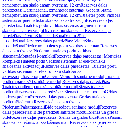
zemapmetuma skalojamām tvertnēm, 12 cm
Rezerves daļas
paredzētas: Darbināšanai, izmantojot baterijas, Geberit Sigma
zemapmetuma skalojamām tvertnēm, 12 cm
Tualetes podu vadības
sistēmas ar pneimatisku skalošanas aktivizāciju
Rezerves daļas
paredzētas: Tualetes podu vadības sistēmas ar pneimatisku
skalošanas aktivizāciju
Divu režīmu skalošanai
Rezerves daļas
paredzētas: Divu režīmu skalošanai
Vienrežīma
noskalošanai
Rezerves daļas paredzētas: Vienrežīma
noskalošanai
Piederumi tualetes podu vadības sistēmām
Rezerves
daļas paredzētas: Piederumi tualetes podu vadības
sistēmām
Montāžas komplekti
Rezerves daļas paredzētas: Montāžas
komplekti
Tualetes podu vadības sistēmām ar elektronisku
skalošanas aktivizāciju
Rezerves daļas paredzētas: Tualetes podu
vadības sistēmām ar elektronisku skalošanas
aktivizāciju
Savienojumi
Geberit Monolith sanitārie moduļi
Tualetes
podiem paredzēti sanitārie moduļi
Rezerves daļas paredzētas:
Tualetes podiem paredzēti sanitārie moduļi
Sienas tualetes
podiem
Rezerves daļas paredzētas: Sienas tualetes podiem
Grīdas
tualetes podiem
Rezerves daļas paredzētas: Grīdas tualetes
podiem
Piederumi
Rezerves daļas paredzētas:
Piederumi
Palīgmateriāli
Bidē paredzēti sanitārie moduļi
Rezerves
daļas paredzētas: Bidē paredzēti sanitārie moduļi
Sienas un grīdas
bidē
Rezerves daļas paredzētas: Sienas un grīdas bidē
Pisuārs
Pisuāri,
skalošanas režīms, ar skalošanas malu
Rezerves daļas paredzētas: