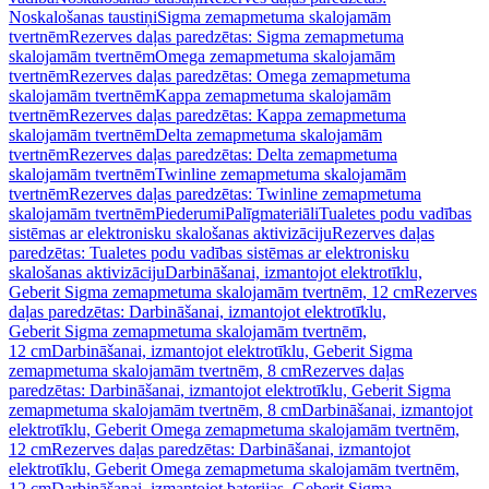
Noskalošanas taustiņi
Sigma zemapmetuma skalojamām
tvertnēm
Rezerves daļas paredzētas: Sigma zemapmetuma
skalojamām tvertnēm
Omega zemapmetuma skalojamām
tvertnēm
Rezerves daļas paredzētas: Omega zemapmetuma
skalojamām tvertnēm
Kappa zemapmetuma skalojamām
tvertnēm
Rezerves daļas paredzētas: Kappa zemapmetuma
skalojamām tvertnēm
Delta zemapmetuma skalojamām
tvertnēm
Rezerves daļas paredzētas: Delta zemapmetuma
skalojamām tvertnēm
Twinline zemapmetuma skalojamām
tvertnēm
Rezerves daļas paredzētas: Twinline zemapmetuma
skalojamām tvertnēm
Piederumi
Palīgmateriāli
Tualetes podu vadības
sistēmas ar elektronisku skalošanas aktivizāciju
Rezerves daļas
paredzētas: Tualetes podu vadības sistēmas ar elektronisku
skalošanas aktivizāciju
Darbināšanai, izmantojot elektrotīklu,
Geberit Sigma zemapmetuma skalojamām tvertnēm, 12 cm
Rezerves
daļas paredzētas: Darbināšanai, izmantojot elektrotīklu,
Geberit Sigma zemapmetuma skalojamām tvertnēm,
12 cm
Darbināšanai, izmantojot elektrotīklu, Geberit Sigma
zemapmetuma skalojamām tvertnēm, 8 cm
Rezerves daļas
paredzētas: Darbināšanai, izmantojot elektrotīklu, Geberit Sigma
zemapmetuma skalojamām tvertnēm, 8 cm
Darbināšanai, izmantojot
elektrotīklu, Geberit Omega zemapmetuma skalojamām tvertnēm,
12 cm
Rezerves daļas paredzētas: Darbināšanai, izmantojot
elektrotīklu, Geberit Omega zemapmetuma skalojamām tvertnēm,
12 cm
Darbināšanai, izmantojot baterijas, Geberit Sigma