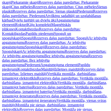
skapji
Piekaramie skapji
Rezerves daļas paredzētas: Piekaramie
skapji
Citas mēbeles
Rezerves daļas paredzētas: Citas mēbeles
Sienas
plaukti
Rezerves daļas paredzētas: Sienas plaukti
Piederumi
Rezerves
daļas paredzētas: Piederumi
Atvilktņu sadalītāji un uzglabāšanas
kārbas
Dvieļu turētāji un dvieļu āķi
Apgaismojuma
elementi
Rokturi
Kāju komplekti
Magnētiskās
plāksnes
Kontaktligzdas
Rezerves daļas paredzētas:
Kontaktligzdas
Papildu piederumi
Spoguļi un
spoguļskapji
Spoguļi
Rezerves daļas paredzētas: Spoguļi
Ar iebūvētu
apgaismojumu
Rezerves daļas paredzētas: Ar iebūvētu
apgaismojumu
Spoguļskapji
Rezerves daļas paredzētas:
Spoguļskapji
Ar iebūvētu apgaismojumu
Rezerves daļas paredzētas:
Ar iebūvētu apgaismojumu
Bez iebūvēta apgaismojuma
Rezerves
daļas paredzētas: Bez iebūvēta
apgaismojuma
Piederumi
Apgaismojuma elementi
Papildu
piederumi
Kontaktligzdas
Maisītāji
Izlietnes maisītāji
Rezerves daļas
paredzētas: Izlietnes maisītāji
Vertikāla montāža, darbināšana,
izmantojot elektrotīklu
Rezerves daļas paredzētas: Vertikāla montāža,
darbināšana, izmantojot elektrotīklu
Vertikāla montāža, darbināšana,
izmantojot baterijas
Rezerves daļas paredzētas: Vertikāla montāža,
darbināšana, izmantojot baterijas
Vertikāla montāža, darbināšana,
izmantojot ģeneratoru
Rezerves daļas paredzētas: Vertikāla montāža,
darbināšana, izmantojot ģeneratoru
Vertikāla montāža, vienas sviras
maisītājs
Montāža pie sienas, darbināšana, izmantojot
elektrotīklu
Rezerves daļas paredzētas: Montāža pie sienas,