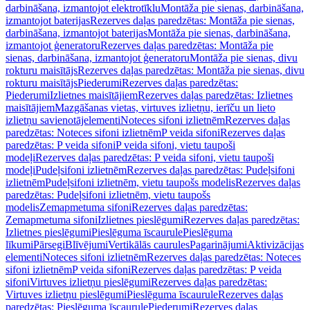
darbināšana, izmantojot elektrotīklu
Montāža pie sienas, darbināšana,
izmantojot baterijas
Rezerves daļas paredzētas: Montāža pie sienas,
darbināšana, izmantojot baterijas
Montāža pie sienas, darbināšana,
izmantojot ģeneratoru
Rezerves daļas paredzētas: Montāža pie
sienas, darbināšana, izmantojot ģeneratoru
Montāža pie sienas, divu
rokturu maisītājs
Rezerves daļas paredzētas: Montāža pie sienas, divu
rokturu maisītājs
Piederumi
Rezerves daļas paredzētas:
Piederumi
Izlietnes maisītājiem
Rezerves daļas paredzētas: Izlietnes
maisītājiem
Mazgāšanas vietas, virtuves izlietņu, ierīču un lieto
izlietņu savienotājelementi
Noteces sifoni izlietnēm
Rezerves daļas
paredzētas: Noteces sifoni izlietnēm
P veida sifoni
Rezerves daļas
paredzētas: P veida sifoni
P veida sifoni, vietu taupoši
modeļi
Rezerves daļas paredzētas: P veida sifoni, vietu taupoši
modeļi
Pudeļsifoni izlietnēm
Rezerves daļas paredzētas: Pudeļsifoni
izlietnēm
Pudeļsifoni izlietnēm, vietu taupošs modelis
Rezerves daļas
paredzētas: Pudeļsifoni izlietnēm, vietu taupošs
modelis
Zemapmetuma sifoni
Rezerves daļas paredzētas:
Zemapmetuma sifoni
Izlietnes pieslēgumi
Rezerves daļas paredzētas:
Izlietnes pieslēgumi
Pieslēguma īscaurule
Pieslēguma
līkumi
Pārsegi
Blīvējumi
Vertikālās caurules
Pagarinājumi
Aktivizācijas
elementi
Noteces sifoni izlietnēm
Rezerves daļas paredzētas: Noteces
sifoni izlietnēm
P veida sifoni
Rezerves daļas paredzētas: P veida
sifoni
Virtuves izlietņu pieslēgumi
Rezerves daļas paredzētas:
Virtuves izlietņu pieslēgumi
Pieslēguma īscaurule
Rezerves daļas
paredzētas: Pieslēguma īscaurule
Piederumi
Rezerves daļas