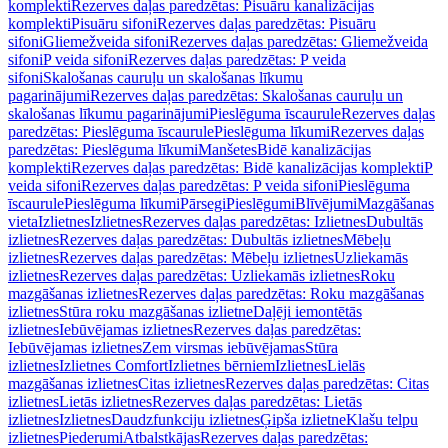
komplekti
Rezerves daļas paredzētas: Pisuāru kanalizācijas
komplekti
Pisuāru sifoni
Rezerves daļas paredzētas: Pisuāru
sifoni
Gliemežveida sifoni
Rezerves daļas paredzētas: Gliemežveida
sifoni
P veida sifoni
Rezerves daļas paredzētas: P veida
sifoni
Skalošanas cauruļu un skalošanas līkumu
pagarinājumi
Rezerves daļas paredzētas: Skalošanas cauruļu un
skalošanas līkumu pagarinājumi
Pieslēguma īscaurule
Rezerves daļas
paredzētas: Pieslēguma īscaurule
Pieslēguma līkumi
Rezerves daļas
paredzētas: Pieslēguma līkumi
Manšetes
Bidē kanalizācijas
komplekti
Rezerves daļas paredzētas: Bidē kanalizācijas komplekti
P
veida sifoni
Rezerves daļas paredzētas: P veida sifoni
Pieslēguma
īscaurule
Pieslēguma līkumi
Pārsegi
Pieslēgumi
Blīvējumi
Mazgāšanas
vieta
Izlietnes
Izlietnes
Rezerves daļas paredzētas: Izlietnes
Dubultās
izlietnes
Rezerves daļas paredzētas: Dubultās izlietnes
Mēbeļu
izlietnes
Rezerves daļas paredzētas: Mēbeļu izlietnes
Uzliekamās
izlietnes
Rezerves daļas paredzētas: Uzliekamās izlietnes
Roku
mazgāšanas izlietnes
Rezerves daļas paredzētas: Roku mazgāšanas
izlietnes
Stūra roku mazgāšanas izlietne
Daļēji iemontētās
izlietnes
Iebūvējamas izlietnes
Rezerves daļas paredzētas:
Iebūvējamas izlietnes
Zem virsmas iebūvējamas
Stūra
izlietnes
Izlietnes Comfort
Izlietnes bērniem
Izlietnes
Lielās
mazgāšanas izlietnes
Citas izlietnes
Rezerves daļas paredzētas: Citas
izlietnes
Lietās izlietnes
Rezerves daļas paredzētas: Lietās
izlietnes
Izlietnes
Daudzfunkciju izlietnes
Ģipša izlietne
Klašu telpu
izlietnes
Piederumi
Atbalstkājas
Rezerves daļas paredzētas: