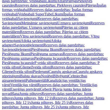
daļas paredzētas: Veidgabali
Līkumi
Atzari
Pārejas
Piekļuves
caurules
Rezerves daļas paredzētas: Piekļuves caurules
Pārejas
Īpašas
formas veidgabali
Rezerves daļas paredzētas: Īpašas formas
veidgabali
Veidgabali SuperTube
Līkumi
Īpašas formas
veidgabali
Savienojumi
Rezerves daļas paredzētas:
Savienojumi
Metināmie savienojumi
Uzmavu savienojumi
Rezerves
daļas paredzētas: Uzmavu savienojumi
Pārejas uz citiem
materiāliem
Rezerves daļas paredzētas: Pārejas uz citiem
materiāliem
Vītņu savienojumi
Rezerves daļas paredzētas: Vītņu
savienojumi
Atloka savienojumi
Atloka
adapteri
Savienotājelementi
Rezerves daļas paredzētas:
Savienotājelementi
Pieslēguma līkumi
Rezerves daļas paredzētas:
Pieslēguma līkumi
Pieslēguma uzmavas
Rezerves daļas paredzētas:
Pieslēguma uzmavas
Pieslēguma īscaurule
Rezerves daļas paredzētas:
Pieslēguma īscaurule
P veida sifoni
Rezerves daļas paredzētas: P
veida sifoni
Gliemežveida sifoni
Rezerves daļas paredzētas:
Gliemežveida sifoni
Piederumi
Cauruļu apskavas
Cauruļu apskavu
stiprinājumi
Balsta skavas
Noslēgi
Blīvējumi
Celtniecības
aizsargelementi
Palīgmateriāli
Kanalizācijas ventilācijas
vārsti
Ventilācijas vārsti
Rezerves daļas paredzētas: Ventilācijas
vārsti
Enerģijas pretvārsti
Geberit Pluvia jumta lietus ūdens
novadīšana
Jumta piltuves
Rezerves daļas paredzētas: Jumta
piltuves
Jumta piltuves, līdz 12 l/s
Rezerves daļas paredzētas: Jumta
piltuves, līdz 12 l/s
Jumta piltuves, līdz 25 l/s
Rezerves daļas
paredzētas: Jumta piltuves, līdz 25 l/s
Jumta piltuves, līdz