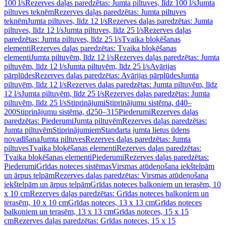
100 l/s
Rezerves daļas paredzētas: Jumta piltuves, līdz 100 l/s
Jumta
piltuves teknēm
Rezerves daļas paredzētas: Jumta piltuves
teknēm
Jumta piltuves, līdz 12 l/s
Rezerves daļas paredzētas: Jumta
piltuves, līdz 12 l/s
Jumta piltuves, līdz 25 l/s
Rezerves daļas
paredzētas: Jumta piltuves, līdz 25 l/s
Tvaika bloķēšanas
elementi
Rezerves daļas paredzētas: Tvaika bloķēšanas
elementi
Jumta piltuvēm, līdz 12 l/s
Rezerves daļas paredzētas: Jumta
piltuvēm, līdz 12 l/s
Jumta piltuvēm, līdz 25 l/s
Avārijas
pārplūdes
Rezerves daļas paredzētas: Avārijas pārplūdes
Jumta
piltuvēm, līdz 12 l/s
Rezerves daļas paredzētas: Jumta piltuvēm, līdz
12 l/s
Jumta piltuvēm, līdz 25 l/s
Rezerves daļas paredzētas: Jumta
piltuvēm, līdz 25 l/s
Stiprinājumi
Stiprinājumu sistēma, d40–
200
Stiprinājumu sistēma, d250–315
Piederumi
Rezerves daļas
paredzētas: Piederumi
Jumta piltuvēm
Rezerves daļas paredzētas:
Jumta piltuvēm
Stiprinājumiem
Standarta jumta lietus ūdens
novadīšana
Jumta piltuves
Rezerves daļas paredzētas: Jumta
piltuves
Tvaika bloķēšanas elementi
Rezerves daļas paredzētas:
Tvaika bloķēšanas elementi
Piederumi
Rezerves daļas paredzētas:
Piederumi
Grīdas noteces sistēmas
Virsmas atūdeņošana iekštelpām
un ārpus telpām
Rezerves daļas paredzētas: Virsmas atūdeņošana
iekštelpām un ārpus telpām
Grīdas noteces balkoniem un terasēm, 10
x 10 cm
Rezerves daļas paredzētas: Grīdas noteces balkoniem un
terasēm, 10 x 10 cm
Grīdas noteces, 13 x 13 cm
Grīdas noteces
balkoniem un terasēm, 13 x 13 cm
Grīdas noteces, 15 x 15
cm
Rezerves daļas paredzētas: Grīdas noteces, 15 x 15