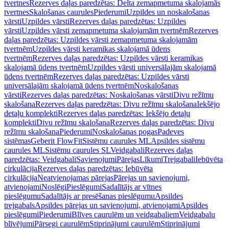
tvertnes
Rezerves daļas paredzētas: Delta zemapmetuma skalojamās
tvertnes
Skalošanas caurules
Piederumi
Uzpildes un noskalošanas
vārsti
Uzpildes vārsti
Rezerves daļas paredzētas: Uzpildes
vārsti
Uzpildes vārsti zemapmetuma skalojamām tvertnēm
Rezerves
daļas paredzētas: Uzpildes vārsti zemapmetuma skalojamām
tvertnēm
Uzpildes vārsti keramikas skalojamā ūdens
tvertnēm
Rezerves daļas paredzētas: Uzpildes vārsti keramikas
skalojamā ūdens tvertnēm
Uzpildes vārsti universālajām skalojamā
ūdens tvertnēm
Rezerves daļas paredzētas: Uzpildes vārsti
universālajām skalojamā ūdens tvertnēm
Noskalošanas
vārsti
Rezerves daļas paredzētas: Noskalošanas vārsti
Divu režīmu
skalošana
Rezerves daļas paredzētas: Divu režīmu skalošana
Iekšējo
detaļu komplekti
Rezerves daļas paredzētas: Iekšējo detaļu
komplekti
Divu režīmu skalošana
Rezerves daļas paredzētas: Divu
režīmu skalošana
Piederumi
Noskalošanas pogas
Padeves
sistēmas
Geberit FlowFit
Sistēmu caurules ML
Apsildes sistēmu
caurules ML
Sistēmu caurules SL
Veidgabali
Rezerves daļas
paredzētas: Veidgabali
Savienojumi
Pārejas
Līkumi
Trejgabali
Iebūvēta
cirkulācija
Rezerves daļas paredzētas: Iebūvēta
cirkulācija
Neatvienojamas pārejas
Pārejas un savienojumi,
atvienojami
Noslēgi
Pieslēgumi
Sadalītājs ar vītnes
pieslēgumu
Sadalītājs ar presēšanas pieslēgumu
Apsildes
trejgabals
Apsildes pārejas un savienojumi, atvienojami
Apsildes
pieslēgumi
Piederumi
Blīves caurulēm un veidgabaliem
Veidgabalu
blīvējumi
Pārsegi caurulēm
Stiprinājumi caurulēm
Stiprinājumi