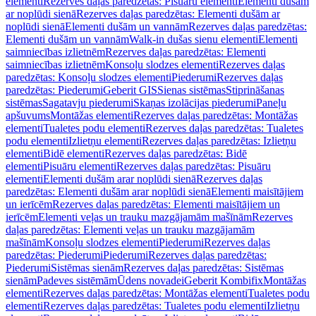
elementi
Rezerves daļas paredzētas: Pisuāru elementi
Elementi dušām
ar noplūdi sienā
Rezerves daļas paredzētas: Elementi dušām ar
noplūdi sienā
Elementi dušām un vannām
Rezerves daļas paredzētas:
Elementi dušām un vannām
Walk-in dušas sienu elementi
Elementi
saimniecības izlietnēm
Rezerves daļas paredzētas: Elementi
saimniecības izlietnēm
Konsoļu slodzes elementi
Rezerves daļas
paredzētas: Konsoļu slodzes elementi
Piederumi
Rezerves daļas
paredzētas: Piederumi
Geberit GIS
Sienas sistēmas
Stiprināšanas
sistēmas
Sagatavju piederumi
Skaņas izolācijas piederumi
Paneļu
apšuvums
Montāžas elementi
Rezerves daļas paredzētas: Montāžas
elementi
Tualetes podu elementi
Rezerves daļas paredzētas: Tualetes
podu elementi
Izlietņu elementi
Rezerves daļas paredzētas: Izlietņu
elementi
Bidē elementi
Rezerves daļas paredzētas: Bidē
elementi
Pisuāru elementi
Rezerves daļas paredzētas: Pisuāru
elementi
Elementi dušām arar noplūdi sienā
Rezerves daļas
paredzētas: Elementi dušām arar noplūdi sienā
Elementi maisītājiem
un ierīcēm
Rezerves daļas paredzētas: Elementi maisītājiem un
ierīcēm
Elementi veļas un trauku mazgājamām mašīnām
Rezerves
daļas paredzētas: Elementi veļas un trauku mazgājamām
mašīnām
Konsoļu slodzes elementi
Piederumi
Rezerves daļas
paredzētas: Piederumi
Piederumi
Rezerves daļas paredzētas:
Piederumi
Sistēmas sienām
Rezerves daļas paredzētas: Sistēmas
sienām
Padeves sistēmām
Ūdens novadei
Geberit Kombifix
Montāžas
elementi
Rezerves daļas paredzētas: Montāžas elementi
Tualetes podu
elementi
Rezerves daļas paredzētas: Tualetes podu elementi
Izlietņu