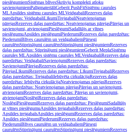
pieslēgumiem
Sistēmas blīves
Skrūvju komplekti atloku
savienojumiem
Palīgmateriāli
Geberit PushFit
Sistēmu caurules
ML
Apsildes sistēmu caurules ML
Veidgabali
Rezerves daļas
paredzētas: Veidgabali
Līkumi
Trejgabali
Neatvienojamas
pārejas
Rezerves daļas paredzētas: Neatvienojamas pārejas
Pārejas un
savienojumi, atvienojami
Pieslēgumi
Sadalītājs ar vītnes
pieslēgumu
Apsildes pieslēgumi
Piederumi
Rezerves daļas paredzētas:
Piederumi
Blīves caurulēm un veidgabaliem
Pārsegi
caurulēm
Stiprinājumi caurulēm
Stiprinājumi pieslēgumiem
Rezerves
daļas paredzētas: Stiprinājumi pieslēgumiem
Geberit Mepla
Sistēmu
caurules ML
Apsildes sistēmu caurules ML
Veidgabali
Rezerves daļas
paredzētas: Veidgabali
Savienojumi
Rezerves daļas paredzētas:
Savienojumi
Pārejas
Rezerves daļas paredzētas:
Pārejas
Līkumi
Rezerves daļas paredzētas: Līkumi
Trejgabali
Rezerves
daļas paredzētas: Trejgabali
Iebūvēta cirkulācija
Rezerves daļas
paredzētas: Iebūvēta cirkulācija
Neatvienojamas pārejas
Rezerves
daļas paredzētas: Neatvienojamas pārejas
Pārejas un savienojumi,
atvienojami
Rezerves daļas paredzētas: Pārejas un savienojumi,
atvienojami
Noslēgi
Rezerves daļas paredzētas:
Noslēgi
Pieslēgumi
Rezerves daļas paredzētas: Pieslēgumi
Sadalītājs
ar vītnes pieslēgumu
Apsildes trejgabals
Rezerves daļas paredzētas:
Apsildes trejgabals
Apsildes pieslēgumi
Rezerves daļas paredzētas:
Apsildes pieslēgumi
Piederumi
Rezerves daļas paredzētas:
Piederumi
Blīves caurulēm un veidgabaliem
Pārsegi
caurulēm
Stiprinājumi caurulēm
Stiprinājumi pieslēgumiem
Rezerves