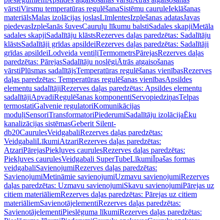
vārsti
Virsmu temperatūras regulēšana
Sistēmu caurule
Ieklāšanas
materiāls
Malas izolācijas joslas
Līmlentes
Izplešanas adatas
Javas
piedevas
Izplešanās šuves
Cauruļu līkumu balsti
Sadales skapji
Metāla
sadales skapji
Sadalītāju klāsts
Rezerves daļas paredzētas: Sadalītāju
klāsts
Sadalītāji grīdas apsildei
Rezerves daļas paredzētas: Sadalītāji
grīdas apsildei
Lodveida ventiļi
Termometrs
Pārejas
Rezerves daļas
paredzētas: Pārejas
Sadalītāju noslēgi
Ātrās atgaisošanas
vārsti
Plūsmas sadalītājs
Temperatūras regulēšanas vienības
Rezerves
daļas paredzētas: Temperatūras regulēšanas vienības
Apsildes
elementu sadalītāji
Rezerves daļas paredzētas: Apsildes elementu
sadalītāji
Apvadi
Regulēšanas komponenti
Servopiedziņas
Telpas
termostati
Galvenie regulatori
Komunikācijas
moduļi
Sensori
Transformatori
Piederumi
Sadalītāju izolācija
Ēku
kanalizācijas sistēmas
Geberit Silent-
db20
Caurules
Veidgabali
Rezerves daļas paredzētas:
Veidgabali
Līkumi
Atzari
Rezerves daļas paredzētas:
Atzari
Pārejas
Piekļuves caurules
Rezerves daļas paredzētas:
Piekļuves caurules
Veidgabali SuperTube
Līkumi
Īpašas formas
veidgabali
Savienojumi
Rezerves daļas paredzētas:
Savienojumi
Metināmie savienojumi
Uzmavu savienojumi
Rezerves
daļas paredzētas: Uzmavu savienojumi
Skavu savienojumi
Pārejas uz
citiem materiāliem
Rezerves daļas paredzētas: Pārejas uz citiem
materiāliem
Savienotājelementi
Rezerves daļas paredzētas:
Savienotājelementi
Pieslēguma līkumi
Rezerves daļas paredzētas: