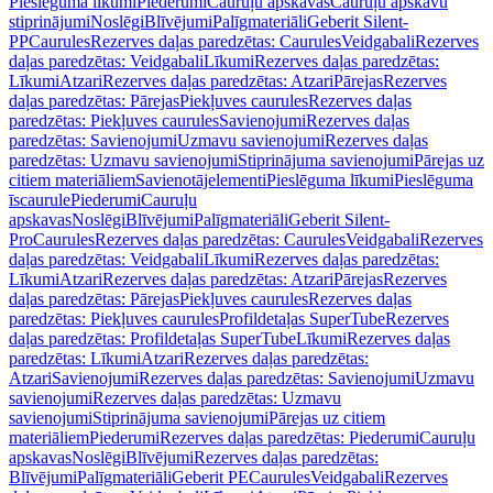
Pieslēguma līkumi
Piederumi
Cauruļu apskavas
Cauruļu apskavu
stiprinājumi
Noslēgi
Blīvējumi
Palīgmateriāli
Geberit Silent-
PP
Caurules
Rezerves daļas paredzētas: Caurules
Veidgabali
Rezerves
daļas paredzētas: Veidgabali
Līkumi
Rezerves daļas paredzētas:
Līkumi
Atzari
Rezerves daļas paredzētas: Atzari
Pārejas
Rezerves
daļas paredzētas: Pārejas
Piekļuves caurules
Rezerves daļas
paredzētas: Piekļuves caurules
Savienojumi
Rezerves daļas
paredzētas: Savienojumi
Uzmavu savienojumi
Rezerves daļas
paredzētas: Uzmavu savienojumi
Stiprinājuma savienojumi
Pārejas uz
citiem materiāliem
Savienotājelementi
Pieslēguma līkumi
Pieslēguma
īscaurule
Piederumi
Cauruļu
apskavas
Noslēgi
Blīvējumi
Palīgmateriāli
Geberit Silent-
Pro
Caurules
Rezerves daļas paredzētas: Caurules
Veidgabali
Rezerves
daļas paredzētas: Veidgabali
Līkumi
Rezerves daļas paredzētas:
Līkumi
Atzari
Rezerves daļas paredzētas: Atzari
Pārejas
Rezerves
daļas paredzētas: Pārejas
Piekļuves caurules
Rezerves daļas
paredzētas: Piekļuves caurules
Profildetaļas SuperTube
Rezerves
daļas paredzētas: Profildetaļas SuperTube
Līkumi
Rezerves daļas
paredzētas: Līkumi
Atzari
Rezerves daļas paredzētas:
Atzari
Savienojumi
Rezerves daļas paredzētas: Savienojumi
Uzmavu
savienojumi
Rezerves daļas paredzētas: Uzmavu
savienojumi
Stiprinājuma savienojumi
Pārejas uz citiem
materiāliem
Piederumi
Rezerves daļas paredzētas: Piederumi
Cauruļu
apskavas
Noslēgi
Blīvējumi
Rezerves daļas paredzētas:
Blīvējumi
Palīgmateriāli
Geberit PE
Caurules
Veidgabali
Rezerves