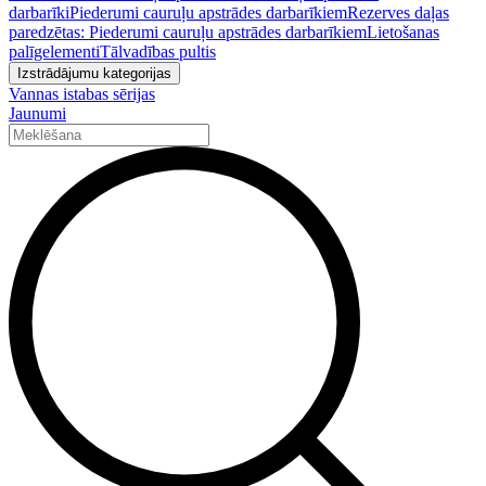
darbarīki
Piederumi cauruļu apstrādes darbarīkiem
Rezerves daļas
paredzētas: Piederumi cauruļu apstrādes darbarīkiem
Lietošanas
palīgelementi
Tālvadības pultis
Izstrādājumu kategorijas
Vannas istabas sērijas
Jaunumi