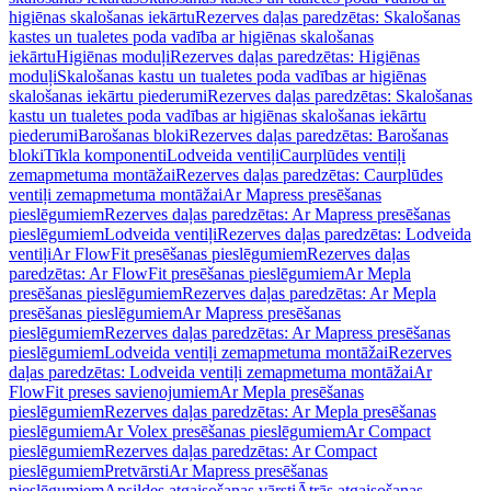
higiēnas skalošanas iekārtu
Rezerves daļas paredzētas: Skalošanas
kastes un tualetes poda vadība ar higiēnas skalošanas
iekārtu
Higiēnas moduļi
Rezerves daļas paredzētas: Higiēnas
moduļi
Skalošanas kastu un tualetes poda vadības ar higiēnas
skalošanas iekārtu piederumi
Rezerves daļas paredzētas: Skalošanas
kastu un tualetes poda vadības ar higiēnas skalošanas iekārtu
piederumi
Barošanas bloki
Rezerves daļas paredzētas: Barošanas
bloki
Tīkla komponenti
Lodveida ventiļi
Caurplūdes ventiļi
zemapmetuma montāžai
Rezerves daļas paredzētas: Caurplūdes
ventiļi zemapmetuma montāžai
Ar Mapress presēšanas
pieslēgumiem
Rezerves daļas paredzētas: Ar Mapress presēšanas
pieslēgumiem
Lodveida ventiļi
Rezerves daļas paredzētas: Lodveida
ventiļi
Ar FlowFit presēšanas pieslēgumiem
Rezerves daļas
paredzētas: Ar FlowFit presēšanas pieslēgumiem
Ar Mepla
presēšanas pieslēgumiem
Rezerves daļas paredzētas: Ar Mepla
presēšanas pieslēgumiem
Ar Mapress presēšanas
pieslēgumiem
Rezerves daļas paredzētas: Ar Mapress presēšanas
pieslēgumiem
Lodveida ventiļi zemapmetuma montāžai
Rezerves
daļas paredzētas: Lodveida ventiļi zemapmetuma montāžai
Ar
FlowFit preses savienojumiem
Ar Mepla presēšanas
pieslēgumiem
Rezerves daļas paredzētas: Ar Mepla presēšanas
pieslēgumiem
Ar Volex presēšanas pieslēgumiem
Ar Compact
pieslēgumiem
Rezerves daļas paredzētas: Ar Compact
pieslēgumiem
Pretvārsti
Ar Mapress presēšanas
pieslēgumiem
Apsildes atgaisošanas vārsti
Ātrās atgaisošanas