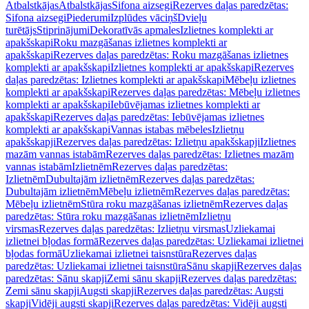
Atbalstkājas
Atbalstkājas
Sifona aizsegi
Rezerves daļas paredzētas:
Sifona aizsegi
Piederumi
Izplūdes vāciņš
Dvieļu
turētājs
Stiprinājumi
Dekoratīvās apmales
Izlietnes komplekti ar
apakšskapi
Roku mazgāšanas izlietnes komplekti ar
apakšskapi
Rezerves daļas paredzētas: Roku mazgāšanas izlietnes
komplekti ar apakšskapi
Izlietnes komplekti ar apakšskapi
Rezerves
daļas paredzētas: Izlietnes komplekti ar apakšskapi
Mēbeļu izlietnes
komplekti ar apakšskapi
Rezerves daļas paredzētas: Mēbeļu izlietnes
komplekti ar apakšskapi
Iebūvējamas izlietnes komplekti ar
apakšskapi
Rezerves daļas paredzētas: Iebūvējamas izlietnes
komplekti ar apakšskapi
Vannas istabas mēbeles
Izlietņu
apakšskapji
Rezerves daļas paredzētas: Izlietņu apakšskapji
Izlietnes
mazām vannas istabām
Rezerves daļas paredzētas: Izlietnes mazām
vannas istabām
Izlietnēm
Rezerves daļas paredzētas:
Izlietnēm
Dubultajām izlietnēm
Rezerves daļas paredzētas:
Dubultajām izlietnēm
Mēbeļu izlietnēm
Rezerves daļas paredzētas:
Mēbeļu izlietnēm
Stūra roku mazgāšanas izlietnēm
Rezerves daļas
paredzētas: Stūra roku mazgāšanas izlietnēm
Izlietņu
virsmas
Rezerves daļas paredzētas: Izlietņu virsmas
Uzliekamai
izlietnei bļodas formā
Rezerves daļas paredzētas: Uzliekamai izlietnei
bļodas formā
Uzliekamai izlietnei taisnstūra
Rezerves daļas
paredzētas: Uzliekamai izlietnei taisnstūra
Sānu skapji
Rezerves daļas
paredzētas: Sānu skapji
Zemi sānu skapji
Rezerves daļas paredzētas:
Zemi sānu skapji
Augsti skapji
Rezerves daļas paredzētas: Augsti
skapji
Vidēji augsti skapji
Rezerves daļas paredzētas: Vidēji augsti