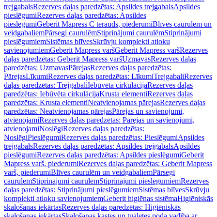
trejgabals
Rezerves daļas paredzētas: Apsildes trejgabals
Apsildes
pieslēgumi
Rezerves daļas paredzētas: Apsildes
pieslēgumi
Geberit Mapress C tērauds, piederumi
Blīves caurulēm un
veidgabaliem
Pārsegi caurulēm
Stiprinājumi caurulēm
Stiprinājumi
pieslēgumiem
Sistēmas blīves
Skrūvju komplekti atloku
savienojumiem
Geberit Mapress varš
Geberit Mapress varš
Rezerves
daļas paredzētas: Geberit Mapress varš
Uzmavas
Rezerves daļas
paredzētas: Uzmavas
Pārejas
Rezerves daļas paredzētas:
Pārejas
Līkumi
Rezerves daļas paredzētas: Līkumi
Trejgabali
Rezerves
daļas paredzētas: Trejgabali
Iebūvēta cirkulācija
Rezerves daļas
paredzētas: Iebūvēta cirkulācija
Krusta elementi
Rezerves daļas
paredzētas: Krusta elementi
Neatvienojamas pārejas
Rezerves daļas
paredzētas: Neatvienojamas pārejas
Pārejas un savienojumi,
atvienojami
Rezerves daļas paredzētas: Pārejas un savienojumi,
atvienojami
Noslēgi
Rezerves daļas paredzētas:
Noslēgi
Pieslēgumi
Rezerves daļas paredzētas: Pieslēgumi
Apsildes
trejgabals
Rezerves daļas paredzētas: Apsildes trejgabals
Apsildes
pieslēgumi
Rezerves daļas paredzētas: Apsildes pieslēgumi
Geberit
Mapress varš, piederumi
Rezerves daļas paredzētas: Geberit Mapress
varš, piederumi
Blīves caurulēm un veidgabaliem
Pārsegi
caurulēm
Stiprinājumi caurulēm
Stiprinājumi pieslēgumiem
Rezerves
daļas paredzētas: Stiprinājumi pieslēgumiem
Sistēmas blīves
Skrūvju
komplekti atloku savienojumiem
Geberit higiēnas sistēma
Higiēniskās
skalošanas iekārtas
Rezerves daļas paredzētas: Higiēniskās
skalošanas iekārtas
Skalošanas kastes un tualetes poda vadība ar