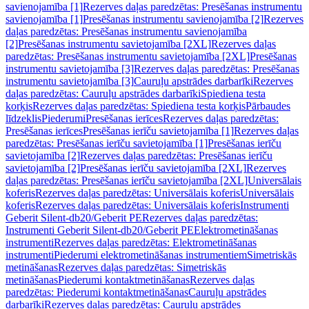
savienojamība [1]
Rezerves daļas paredzētas: Presēšanas instrumentu
savienojamība [1]
Presēšanas instrumentu savienojamība [2]
Rezerves
daļas paredzētas: Presēšanas instrumentu savienojamība
[2]
Presēšanas instrumentu savietojamība [2XL]
Rezerves daļas
paredzētas: Presēšanas instrumentu savietojamība [2XL]
Presēšanas
instrumentu savietojamība [3]
Rezerves daļas paredzētas: Presēšanas
instrumentu savietojamība [3]
Cauruļu apstrādes darbarīki
Rezerves
daļas paredzētas: Cauruļu apstrādes darbarīki
Spiediena testa
korķis
Rezerves daļas paredzētas: Spiediena testa korķis
Pārbaudes
līdzeklis
Piederumi
Presēšanas ierīces
Rezerves daļas paredzētas:
Presēšanas ierīces
Presēšanas ierīču savietojamība [1]
Rezerves daļas
paredzētas: Presēšanas ierīču savietojamība [1]
Presēšanas ierīču
savietojamība [2]
Rezerves daļas paredzētas: Presēšanas ierīču
savietojamība [2]
Presēšanas ierīču savietojamība [2XL]
Rezerves
daļas paredzētas: Presēšanas ierīču savietojamība [2XL]
Universālais
koferis
Rezerves daļas paredzētas: Universālais koferis
Universālais
koferis
Rezerves daļas paredzētas: Universālais koferis
Instrumenti
Geberit Silent-db20/Geberit PE
Rezerves daļas paredzētas:
Instrumenti Geberit Silent-db20/Geberit PE
Elektrometināšanas
instrumenti
Rezerves daļas paredzētas: Elektrometināšanas
instrumenti
Piederumi elektrometināšanas instrumentiem
Simetriskās
metināšanas
Rezerves daļas paredzētas: Simetriskās
metināšanas
Piederumi kontaktmetināšanas
Rezerves daļas
paredzētas: Piederumi kontaktmetināšanas
Cauruļu apstrādes
darbarīki
Rezerves daļas paredzētas: Cauruļu apstrādes