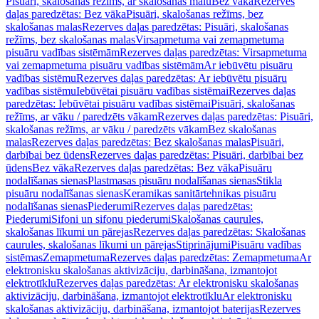
Pisuāri, skalošanas režīms, ar skalošanas malu
Bez vāka
Rezerves
daļas paredzētas: Bez vāka
Pisuāri, skalošanas režīms, bez
skalošanas malas
Rezerves daļas paredzētas: Pisuāri, skalošanas
režīms, bez skalošanas malas
Virsapmetuma vai zemapmetuma
pisuāru vadības sistēmām
Rezerves daļas paredzētas: Virsapmetuma
vai zemapmetuma pisuāru vadības sistēmām
Ar iebūvētu pisuāru
vadības sistēmu
Rezerves daļas paredzētas: Ar iebūvētu pisuāru
vadības sistēmu
Iebūvētai pisuāru vadības sistēmai
Rezerves daļas
paredzētas: Iebūvētai pisuāru vadības sistēmai
Pisuāri, skalošanas
režīms, ar vāku / paredzēts vākam
Rezerves daļas paredzētas: Pisuāri,
skalošanas režīms, ar vāku / paredzēts vākam
Bez skalošanas
malas
Rezerves daļas paredzētas: Bez skalošanas malas
Pisuāri,
darbībai bez ūdens
Rezerves daļas paredzētas: Pisuāri, darbībai bez
ūdens
Bez vāka
Rezerves daļas paredzētas: Bez vāka
Pisuāru
nodalīšanas sienas
Plastmasas pisuāru nodalīšanas sienas
Stikla
pisuāru nodalīšanas sienas
Keramikas sanitārtehnikas pisuāru
nodalīšanas sienas
Piederumi
Rezerves daļas paredzētas:
Piederumi
Sifoni un sifonu piederumi
Skalošanas caurules,
skalošanas līkumi un pārejas
Rezerves daļas paredzētas: Skalošanas
caurules, skalošanas līkumi un pārejas
Stiprinājumi
Pisuāru vadības
sistēmas
Zemapmetuma
Rezerves daļas paredzētas: Zemapmetuma
Ar
elektronisku skalošanas aktivizāciju, darbināšana, izmantojot
elektrotīklu
Rezerves daļas paredzētas: Ar elektronisku skalošanas
aktivizāciju, darbināšana, izmantojot elektrotīklu
Ar elektronisku
skalošanas aktivizāciju, darbināšana, izmantojot baterijas
Rezerves