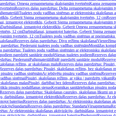
paredzētas: Omega zemapmetuma skalojamām tvertnēm
Kappa zemapme
tvertnēm
Rezerves daļas paredzētas: Delta zemapmetuma skalojamām t
līgmateriāli
Tualetes podu vadības sistēmas ar elektronisku skalošanas a
trotīklu, Geberit Sigma zemapmetuma skalojamām tvertnēm, 12 cm
Rezer
ai, izmantojot elektrotīklu, Geberit Sigma zemapmetuma skalojamām t
m
Darbināšanai, izmantojot elektrotīklu, Geberit Omega zemapmetuma 
ertnēm, 12 cm
Darbināšanai, izmantojot baterijas, Geberit Sigma zem
lojamām tvertnēm, 12 cm
Tualetes podu vadības sistēmas ar pneimatisku 
kalošanai
Rezerves daļas paredzētas: Divu režīmu skalošanai
Vienrežīma
 paredzētas: Piederumi tualetes podu vadības sistēmām
Montāžas kompl
s paredzētas: Tualetes podu vadības sistēmām ar elektronisku skalošana
 podiem paredzēti sanitārie moduļi
Sienas tualetes podiem
Rezerves daļas
edzētas: Piederumi
Palīgmateriāli
Bidē paredzēti sanitārie moduļi
Rezerves
skalošanas režīms, ar skalošanas malu
Rezerves daļas paredzētas: Pisuāri
Rezerves daļas paredzētas: Pisuāri, skalošanas režīms, bez skalošanas m
pisuāru vadības sistēmām
Ar iebūvētu pisuāru vadības sistēmu
Rezerves
vadības sistēmai
Pisuāri, skalošanas režīms, ar vāku / paredzēts vākam
Re
 skalošanas malas
Pisuāri, darbībai bez ūdens
Rezerves daļas paredzētas:
tikla pisuāru nodalīšanas sienas
Keramikas sanitārtehnikas pisuāru noda
Rezerves daļas paredzētas: Skalošanas caurules, skalošanas līkumi un p
u, darbināšana, izmantojot elektrotīklu
Rezerves daļas paredzētas: Ar el
tojot baterijas
Rezerves daļas paredzētas: Ar elektronisku skalošanas akt
vizāciju
Standarta
Rezerves daļas paredzētas: Standarta
Virsapmetuma
Re
ētas: Ar elektronisku skalošanas aktivizāciju, darbināšana, izmantojot e
as aktivizāciju, darbināšana, izmantojot baterijas
Piederumi
Rezerves da