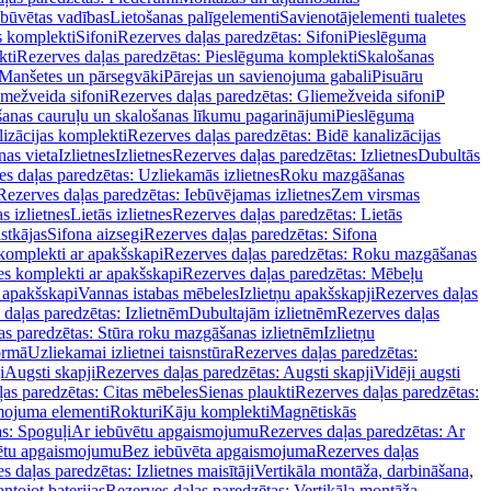
ebūvētas vadības
Lietošanas palīgelementi
Savienotājelementi tualetes
s komplekti
Sifoni
Rezerves daļas paredzētas: Sifoni
Pieslēguma
kti
Rezerves daļas paredzētas: Pieslēguma komplekti
Skalošanas
Manšetes un pārsegvāki
Pārejas un savienojuma gabali
Pisuāru
mežveida sifoni
Rezerves daļas paredzētas: Gliemežveida sifoni
P
šanas cauruļu un skalošanas līkumu pagarinājumi
Pieslēguma
izācijas komplekti
Rezerves daļas paredzētas: Bidē kanalizācijas
as vieta
Izlietnes
Izlietnes
Rezerves daļas paredzētas: Izlietnes
Dubultās
s daļas paredzētas: Uzliekamās izlietnes
Roku mazgāšanas
Rezerves daļas paredzētas: Iebūvējamas izlietnes
Zem virsmas
s izlietnes
Lietās izlietnes
Rezerves daļas paredzētas: Lietās
stkājas
Sifona aizsegi
Rezerves daļas paredzētas: Sifona
komplekti ar apakšskapi
Rezerves daļas paredzētas: Roku mazgāšanas
es komplekti ar apakšskapi
Rezerves daļas paredzētas: Mēbeļu
r apakšskapi
Vannas istabas mēbeles
Izlietņu apakšskapji
Rezerves daļas
daļas paredzētas: Izlietnēm
Dubultajām izlietnēm
Rezerves daļas
as paredzētas: Stūra roku mazgāšanas izlietnēm
Izlietņu
ormā
Uzliekamai izlietnei taisnstūra
Rezerves daļas paredzētas:
i
Augsti skapji
Rezerves daļas paredzētas: Augsti skapji
Vidēji augsti
as paredzētas: Citas mēbeles
Sienas plaukti
Rezerves daļas paredzētas:
ojuma elementi
Rokturi
Kāju komplekti
Magnētiskās
s: Spoguļi
Ar iebūvētu apgaismojumu
Rezerves daļas paredzētas: Ar
vētu apgaismojumu
Bez iebūvēta apgaismojuma
Rezerves daļas
s daļas paredzētas: Izlietnes maisītāji
Vertikāla montāža, darbināšana,
ntojot baterijas
Rezerves daļas paredzētas: Vertikāla montāža,