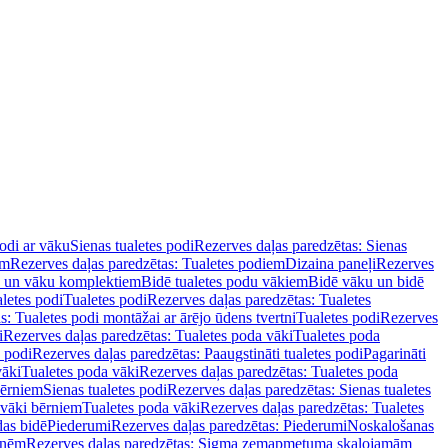
podi ar vāku
Sienas tualetes podi
Rezerves daļas paredzētas: Sienas
em
Rezerves daļas paredzētas: Tualetes podiem
Dizaina paneļi
Rezerves
u un vāku komplektiem
Bidē tualetes podu vākiem
Bidē vāku un bidē
aletes podi
Tualetes podi
Rezerves daļas paredzētas: Tualetes
s: Tualetes podi montāžai ar ārējo ūdens tvertni
Tualetes podi
Rezerves
i
Rezerves daļas paredzētas: Tualetes poda vāki
Tualetes poda
s podi
Rezerves daļas paredzētas: Paaugstināti tualetes podi
Pagarināti
vāki
Tualetes poda vāki
Rezerves daļas paredzētas: Tualetes poda
bērniem
Sienas tualetes podi
Rezerves daļas paredzētas: Sienas tualetes
 vāki bērniem
Tualetes poda vāki
Rezerves daļas paredzētas: Tualetes
das bidē
Piederumi
Rezerves daļas paredzētas: Piederumi
Noskalošanas
tnēm
Rezerves daļas paredzētas: Sigma zemapmetuma skalojamām