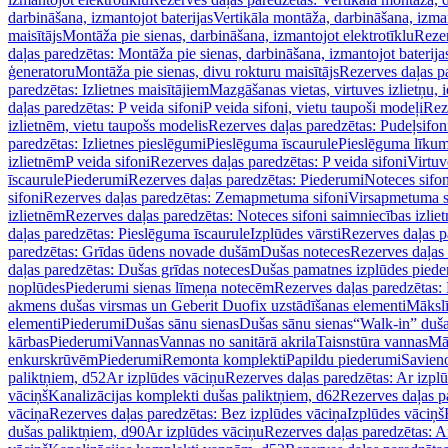
darbināšana, izmantojot baterijas
Vertikāla montāža, darbināšana, izma
maisītājs
Montāža pie sienas, darbināšana, izmantojot elektrotīklu
Rezer
daļas paredzētas: Montāža pie sienas, darbināšana, izmantojot baterija
ģeneratoru
Montāža pie sienas, divu rokturu maisītājs
Rezerves daļas pa
paredzētas: Izlietnes maisītājiem
Mazgāšanas vietas, virtuves izlietņu, i
daļas paredzētas: P veida sifoni
P veida sifoni, vietu taupoši modeļi
Reze
izlietnēm, vietu taupošs modelis
Rezerves daļas paredzētas: Pudeļsifoni
paredzētas: Izlietnes pieslēgumi
Pieslēguma īscaurule
Pieslēguma līkum
izlietnēm
P veida sifoni
Rezerves daļas paredzētas: P veida sifoni
Virtuv
īscaurule
Piederumi
Rezerves daļas paredzētas: Piederumi
Noteces sifo
sifoni
Rezerves daļas paredzētas: Zemapmetuma sifoni
Virsapmetuma s
izlietnēm
Rezerves daļas paredzētas: Noteces sifoni saimniecības izlie
daļas paredzētas: Pieslēguma īscaurule
Izplūdes vārsti
Rezerves daļas pa
paredzētas: Grīdas ūdens novade dušām
Dušas noteces
Rezerves daļas
daļas paredzētas: Dušas grīdas noteces
Dušas pamatnes izplūdes piede
noplūdes
Piederumi sienas līmeņa notecēm
Rezerves daļas paredzētas:
akmens dušas virsmas un Geberit Duofix uzstādīšanas elementi
Mākslī
elementi
Piederumi
Dušas sānu sienas
Dušas sānu sienas
“Walk-in” duša
kārbas
Piederumi
Vannas
Vannas no sanitārā akrila
Taisnstūra vannas
Mā
enkurskrūvēm
Piederumi
Remonta komplekti
Papildu piederumi
Savien
paliktņiem, d52
Ar izplūdes vāciņu
Rezerves daļas paredzētas: Ar izpl
vāciņš
Kanalizācijas komplekti dušas paliktņiem, d62
Rezerves daļas p
vāciņa
Rezerves daļas paredzētas: Bez izplūdes vāciņa
Izplūdes vāciņš
dušas paliktņiem, d90
Ar izplūdes vāciņu
Rezerves daļas paredzētas: A