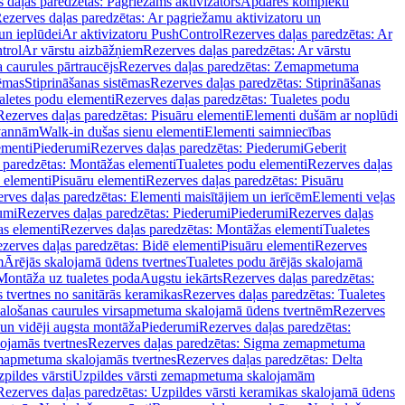
 daļas paredzētas: Pagriežams aktivizators
Apdares komplekti
ezerves daļas paredzētas: Ar pagriežamu aktivizatoru un
un ieplūdei
Ar aktivizatoru PushControl
Rezerves daļas paredzētas: Ar
trol
Ar vārstu aizbāžņiem
Rezerves daļas paredzētas: Ar vārstu
aurules pārtraucējs
Rezerves daļas paredzētas: Zemapmetuma
tēmas
Stiprināšanas sistēmas
Rezerves daļas paredzētas: Stiprināšanas
aletes podu elementi
Rezerves daļas paredzētas: Tualetes podu
Rezerves daļas paredzētas: Pisuāru elementi
Elementi dušām ar noplūdi
 vannām
Walk-in dušas sienu elementi
Elementi saimniecības
ementi
Piederumi
Rezerves daļas paredzētas: Piederumi
Geberit
 paredzētas: Montāžas elementi
Tualetes podu elementi
Rezerves daļas
 elementi
Pisuāru elementi
Rezerves daļas paredzētas: Pisuāru
rves daļas paredzētas: Elementi maisītājiem un ierīcēm
Elementi veļas
umi
Rezerves daļas paredzētas: Piederumi
Piederumi
Rezerves daļas
s elementi
Rezerves daļas paredzētas: Montāžas elementi
Tualetes
zerves daļas paredzētas: Bidē elementi
Pisuāru elementi
Rezerves
m
Ārējās skalojamā ūdens tvertnes
Tualetes podu ārējās skalojamā
Montāža uz tualetes poda
Augstu iekārts
Rezerves daļas paredzētas:
 tvertnes no sanitārās keramikas
Rezerves daļas paredzētas: Tualetes
alošanas caurules virsapmetuma skalojamā ūdens tvertnēm
Rezerves
un vidēji augsta montāža
Piederumi
Rezerves daļas paredzētas:
jamās tvertnes
Rezerves daļas paredzētas: Sigma zemapmetuma
mapmetuma skalojamās tvertnes
Rezerves daļas paredzētas: Delta
pildes vārsti
Uzpildes vārsti zemapmetuma skalojamām
Rezerves daļas paredzētas: Uzpildes vārsti keramikas skalojamā ūdens