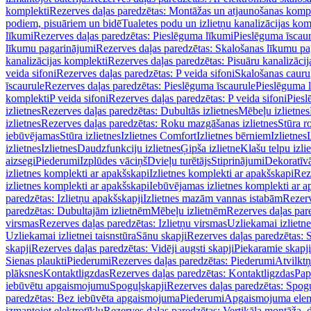
komplekti
Rezerves daļas paredzētas: Montāžas un atjaunošanas komp
podiem, pisuāriem un bidē
Tualetes podu un izlietņu kanalizācijas kom
līkumi
Rezerves daļas paredzētas: Pieslēguma līkumi
Pieslēguma īscau
līkumu pagarinājumi
Rezerves daļas paredzētas: Skalošanas līkumu p
kanalizācijas komplekti
Rezerves daļas paredzētas: Pisuāru kanalizāci
veida sifoni
Rezerves daļas paredzētas: P veida sifoni
Skalošanas cauru
īscaurule
Rezerves daļas paredzētas: Pieslēguma īscaurule
Pieslēguma 
komplekti
P veida sifoni
Rezerves daļas paredzētas: P veida sifoni
Piesl
izlietnes
Rezerves daļas paredzētas: Dubultās izlietnes
Mēbeļu izlietnes
izlietnes
Rezerves daļas paredzētas: Roku mazgāšanas izlietnes
Stūra r
iebūvējamas
Stūra izlietnes
Izlietnes Comfort
Izlietnes bērniem
Izlietnes
izlietnes
Izlietnes
Daudzfunkciju izlietnes
Ģipša izlietne
Klašu telpu izli
aizsegi
Piederumi
Izplūdes vāciņš
Dvieļu turētājs
Stiprinājumi
Dekoratīv
izlietnes komplekti ar apakšskapi
Izlietnes komplekti ar apakšskapi
Rez
izlietnes komplekti ar apakšskapi
Iebūvējamas izlietnes komplekti ar a
paredzētas: Izlietņu apakšskapji
Izlietnes mazām vannas istabām
Rezerv
paredzētas: Dubultajām izlietnēm
Mēbeļu izlietnēm
Rezerves daļas par
virsmas
Rezerves daļas paredzētas: Izlietņu virsmas
Uzliekamai izlietn
Uzliekamai izlietnei taisnstūra
Sānu skapji
Rezerves daļas paredzētas: 
skapji
Rezerves daļas paredzētas: Vidēji augsti skapji
Piekaramie skapji
Sienas plaukti
Piederumi
Rezerves daļas paredzētas: Piederumi
Atvilktņ
plāksnes
Kontaktligzdas
Rezerves daļas paredzētas: Kontaktligzdas
Pap
iebūvētu apgaismojumu
Spoguļskapji
Rezerves daļas paredzētas: Spog
paredzētas: Bez iebūvēta apgaismojuma
Piederumi
Apgaismojuma elem
izmantojot elektrotīklu
Rezerves daļas paredzētas: Vertikāla montāža, d