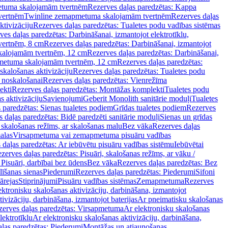
tuma skalojamām tvertnēm
Rezerves daļas paredzētas: Kappa
vertnēm
Twinline zemapmetuma skalojamām tvertnēm
Rezerves daļas
ktivizāciju
Rezerves daļas paredzētas: Tualetes podu vadības sistēmas
ves daļas paredzētas: Darbināšanai, izmantojot elektrotīklu,
vertnēm, 8 cm
Rezerves daļas paredzētas: Darbināšanai, izmantojot
skalojamām tvertnēm, 12 cm
Rezerves daļas paredzētas: Darbināšanai,
apmetuma skalojamām tvertnēm, 12 cm
Rezerves daļas paredzētas:
skalošanas aktivizāciju
Rezerves daļas paredzētas: Tualetes podu
 noskalošanai
Rezerves daļas paredzētas: Vienrežīma
ekti
Rezerves daļas paredzētas: Montāžas komplekti
Tualetes podu
s aktivizāciju
Savienojumi
Geberit Monolith sanitārie moduļi
Tualetes
 paredzētas: Sienas tualetes podiem
Grīdas tualetes podiem
Rezerves
 daļas paredzētas: Bidē paredzēti sanitārie moduļi
Sienas un grīdas
, skalošanas režīms, ar skalošanas malu
Bez vāka
Rezerves daļas
alas
Virsapmetuma vai zemapmetuma pisuāru vadības
 daļas paredzētas: Ar iebūvētu pisuāru vadības sistēmu
Iebūvētai
zerves daļas paredzētas: Pisuāri, skalošanas režīms, ar vāku /
 Pisuāri, darbībai bez ūdens
Bez vāka
Rezerves daļas paredzētas: Bez
līšanas sienas
Piederumi
Rezerves daļas paredzētas: Piederumi
Sifoni
ārejas
Stiprinājumi
Pisuāru vadības sistēmas
Zemapmetuma
Rezerves
ektronisku skalošanas aktivizāciju, darbināšana, izmantojot
ivizāciju, darbināšana, izmantojot baterijas
Ar pneimatisku skalošanas
zerves daļas paredzētas: Virsapmetuma
Ar elektronisku skalošanas
lektrotīklu
Ar elektronisku skalošanas aktivizāciju, darbināšana,
ļas paredzētas: Piederumi
Montāžas un atjaunošanas