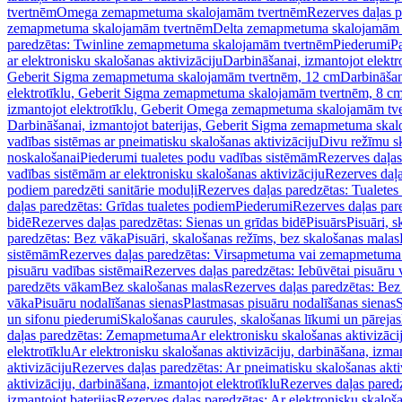
tvertnēm
Omega zemapmetuma skalojamām tvertnēm
Rezerves daļas 
zemapmetuma skalojamām tvertnēm
Delta zemapmetuma skalojamām 
paredzētas: Twinline zemapmetuma skalojamām tvertnēm
Piederumi
Pa
ar elektronisku skalošanas aktivizāciju
Darbināšanai, izmantojot elek
Geberit Sigma zemapmetuma skalojamām tvertnēm, 12 cm
Darbināšan
elektrotīklu, Geberit Sigma zemapmetuma skalojamām tvertnēm, 8 c
izmantojot elektrotīklu, Geberit Omega zemapmetuma skalojamām tv
Darbināšanai, izmantojot baterijas, Geberit Sigma zemapmetuma ska
vadības sistēmas ar pneimatisku skalošanas aktivizāciju
Divu režīmu s
noskalošanai
Piederumi tualetes podu vadības sistēmām
Rezerves daļas
vadības sistēmām ar elektronisku skalošanas aktivizāciju
Rezerves daļa
podiem paredzēti sanitārie moduļi
Rezerves daļas paredzētas: Tualetes
daļas paredzētas: Grīdas tualetes podiem
Piederumi
Rezerves daļas par
bidē
Rezerves daļas paredzētas: Sienas un grīdas bidē
Pisuārs
Pisuāri, 
paredzētas: Bez vāka
Pisuāri, skalošanas režīms, bez skalošanas malas
sistēmām
Rezerves daļas paredzētas: Virsapmetuma vai zemapmetuma 
pisuāru vadības sistēmai
Rezerves daļas paredzētas: Iebūvētai pisuāru 
paredzēts vākam
Bez skalošanas malas
Rezerves daļas paredzētas: Bez
vāka
Pisuāru nodalīšanas sienas
Plastmasas pisuāru nodalīšanas sienas
S
un sifonu piederumi
Skalošanas caurules, skalošanas līkumi un pārejas
daļas paredzētas: Zemapmetuma
Ar elektronisku skalošanas aktivizācij
elektrotīklu
Ar elektronisku skalošanas aktivizāciju, darbināšana, izman
aktivizāciju
Rezerves daļas paredzētas: Ar pneimatisku skalošanas akti
aktivizāciju, darbināšana, izmantojot elektrotīklu
Rezerves daļas paredz
izmantojot baterijas
Rezerves daļas paredzētas: Ar elektronisku skalošan