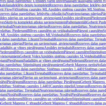
ves daļas paredzētas: Uzpildes vārsti universālajām skalojamā ūdens t
skalošana
Iekšējo detaļu komplekti
Rezerves daļas paredzētas: Iekšējo de
rit FlowFit
Sistēmu caurules ML
Apsildes sistēmu caurules ML
Sistēmu 
zerves daļas paredzētas: Iebūvēta cirkulācija
Neatvienojamas pārejas
Pār
ldes pārejas un savienojumi, atvienojami
Apsildes pieslēgumi
Piederum
īves
Skrūvju komplekti atloku savienojumiem
Palīgmateriāli
Geberit Push
rejgabali
Neatvienojamas pārejas
Rezerves daļas paredzētas: Neatvienoj
edzētas: Piederumi
Blīves caurulēm un veidgabaliem
Pārsegi caurulēm
St
s ML
Apsildes sistēmu caurules ML
Veidgabali
Rezerves daļas paredzētas
 daļas paredzētas: Līkumi
Trejgabali
Rezerves daļas paredzētas: Trejgab
nojamas pārejas
Pārejas un savienojumi, atvienojami
Rezerves daļas pare
adalītājs ar vītnes pieslēgumu
Apsildes trejgabals
Rezerves daļas paredzē
 Piederumi
Blīves caurulēm un veidgabaliem
Pārsegi caurulēm
Stiprināju
savienojumiem
Geberit Volex
Apsildes sistēmu caurules SL
Veidgabali
Reze
ojami
Pieslēgumi
Sadalītājs ar vītnes pieslēgumu
Piederumi
Rezerves daļa
ļas paredzētas: Stiprinājumi pieslēgumiem
Geberit Mapress nerūsējošais
4401
Rezerves daļas paredzētas: Sistēmas caurules 1.4401
Sistēmas caur
ļas paredzētas: Līkumi
Trejgabali
Rezerves daļas paredzētas: Trejgabali
nojamas pārejas
Pārejas un savienojumi, atvienojami
Rezerves daļas pare
slēgi
Pieslēgumi
Rezerves daļas paredzētas: Pieslēgumi
Geberit Mapress 
edzētas: Sistēmas caurules 1.4401
Caurules nipelis
Uzmavas
Rezerves da
aļas paredzētas: Trejgabali
Neatvienojamas pārejas
Rezerves daļas pared
ojami
Noslēgi
Rezerves daļas paredzētas: Noslēgi
Pieslēgumi
Rezerves da
auds, piederumi
Blīves caurulēm un veidgabaliem
Stiprinājumi caurulēm
m
Geberit Mapress C tērauds
Geberit Mapress C tērauds
Rezerves daļas p