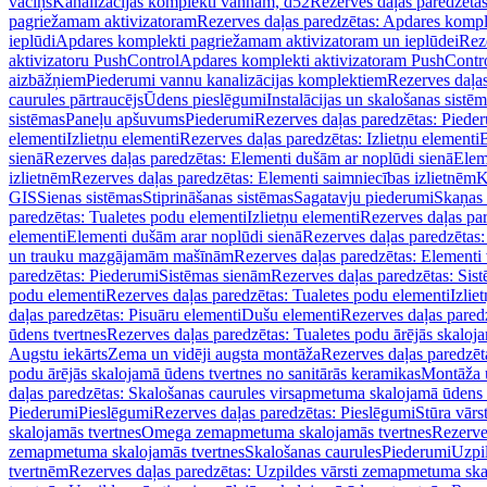
vāciņš
Kanalizācijas komplekti vannām, d52
Rezerves daļas paredzēta
pagriežamam aktivizatoram
Rezerves daļas paredzētas: Apdares komp
ieplūdi
Apdares komplekti pagriežamam aktivizatoram un ieplūdei
Rez
aktivizatoru PushControl
Apdares komplekti aktivizatoram PushContr
aizbāžņiem
Piederumi vannu kanalizācijas komplektiem
Rezerves daļa
caurules pārtraucējs
Ūdens pieslēgumi
Instalācijas un skalošanas sistē
sistēmas
Paneļu apšuvums
Piederumi
Rezerves daļas paredzētas: Piede
elementi
Izlietņu elementi
Rezerves daļas paredzētas: Izlietņu elementi
B
sienā
Rezerves daļas paredzētas: Elementi dušām ar noplūdi sienā
Elem
izlietnēm
Rezerves daļas paredzētas: Elementi saimniecības izlietnēm
K
GIS
Sienas sistēmas
Stiprināšanas sistēmas
Sagatavju piederumi
Skaņas 
paredzētas: Tualetes podu elementi
Izlietņu elementi
Rezerves daļas par
elementi
Elementi dušām arar noplūdi sienā
Rezerves daļas paredzētas:
un trauku mazgājamām mašīnām
Rezerves daļas paredzētas: Element
paredzētas: Piederumi
Sistēmas sienām
Rezerves daļas paredzētas: Sis
podu elementi
Rezerves daļas paredzētas: Tualetes podu elementi
Izlie
daļas paredzētas: Pisuāru elementi
Dušu elementi
Rezerves daļas pared
ūdens tvertnes
Rezerves daļas paredzētas: Tualetes podu ārējās skaloj
Augstu iekārts
Zema un vidēji augsta montāža
Rezerves daļas paredzēt
podu ārējās skalojamā ūdens tvertnes no sanitārās keramikas
Montāža u
daļas paredzētas: Skalošanas caurules virsapmetuma skalojamā ūdens
Piederumi
Pieslēgumi
Rezerves daļas paredzētas: Pieslēgumi
Stūra vārst
skalojamās tvertnes
Omega zemapmetuma skalojamās tvertnes
Rezerve
zemapmetuma skalojamās tvertnes
Skalošanas caurules
Piederumi
Uzpil
tvertnēm
Rezerves daļas paredzētas: Uzpildes vārsti zemapmetuma sk