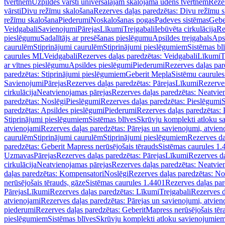
tvertnēm
Uzpildes vārsti universālajām skalojamā ūdens tvertnēm
Rezer
vārsti
Divu režīmu skalošana
Rezerves daļas paredzētas: Divu režīmu 
režīmu skalošana
Piederumi
Noskalošanas pogas
Padeves sistēmas
Gebe
Veidgabali
Savienojumi
Pārejas
Līkumi
Trejgabali
Iebūvēta cirkulācija
Re
pieslēgumu
Sadalītājs ar presēšanas pieslēgumu
Apsildes trejgabals
Apsi
caurulēm
Stiprinājumi caurulēm
Stiprinājumi pieslēgumiem
Sistēmas bl
caurules ML
Veidgabali
Rezerves daļas paredzētas: Veidgabali
Līkumi
T
ar vītnes pieslēgumu
Apsildes pieslēgumi
Piederumi
Rezerves daļas par
paredzētas: Stiprinājumi pieslēgumiem
Geberit Mepla
Sistēmu caurule
Savienojumi
Pārejas
Rezerves daļas paredzētas: Pārejas
Līkumi
Rezerves
cirkulācija
Neatvienojamas pārejas
Rezerves daļas paredzētas: Neatvie
paredzētas: Noslēgi
Pieslēgumi
Rezerves daļas paredzētas: Pieslēgumi
S
paredzētas: Apsildes pieslēgumi
Piederumi
Rezerves daļas paredzētas:
Stiprinājumi pieslēgumiem
Sistēmas blīves
Skrūvju komplekti atloku 
atvienojami
Rezerves daļas paredzētas: Pārejas un savienojumi, atvien
caurulēm
Stiprinājumi caurulēm
Stiprinājumi pieslēgumiem
Rezerves da
paredzētas: Geberit Mapress nerūsējošais tērauds
Sistēmas caurules 1.
Uzmavas
Pārejas
Rezerves daļas paredzētas: Pārejas
Līkumi
Rezerves da
cirkulācija
Neatvienojamas pārejas
Rezerves daļas paredzētas: Neatvie
daļas paredzētas: Kompensatori
Noslēgi
Rezerves daļas paredzētas: No
nerūsējošais tērauds, gāze
Sistēmas caurules 1.4401
Rezerves daļas par
Pārejas
Līkumi
Rezerves daļas paredzētas: Līkumi
Trejgabali
Rezerves d
atvienojami
Rezerves daļas paredzētas: Pārejas un savienojumi, atvien
piederumi
Rezerves daļas paredzētas: GeberitMapress nerūsējošais tēr
pieslēgumiem
Sistēmas blīves
Skrūvju komplekti atloku savienojumie