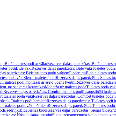
iju
Bidē tualetes podi ar vāku
Rezerves daļas paredzētas: Bidē tualetes 
letes podi
Bidē vāki
Rezerves daļas paredzētas: Bidē vāki
Tualetes podi
ļas paredzētas: Bidē tualetes podu vākiem
Piederumi
Bidē tualetes pod
letes poda vāki
Sienas tualetes podi
Rezerves daļas paredzētas: Sienas tu
di
Tualetes podi montāžai ar ārējo ūdens tvertni
Rezerves daļas paredzēta
diem, no sanitārās keramikas
Montāža uz tualetes poda
Tualetes poda vāk
odi
Rezerves daļas paredzētas: Comfort tualetes podi
Paaugstināti tualete
t tualetes poda vāki
Rezerves daļas paredzētas: Comfort tualetes poda 
ēdriņķi
Tualetes podi bērniem
Rezerves daļas paredzētas: Tualetes podi 
di
Tualetes podu vāki bērniem
Rezerves daļas paredzētas: Tualetes podu
oda sēdriņķi
Bidē
Sienas bidē
Rezerves daļas paredzētas: Sienas bidē
Grī
aredzētas: Noskalošanas taustiņi
Sigma zemapmetuma skalojamām tver