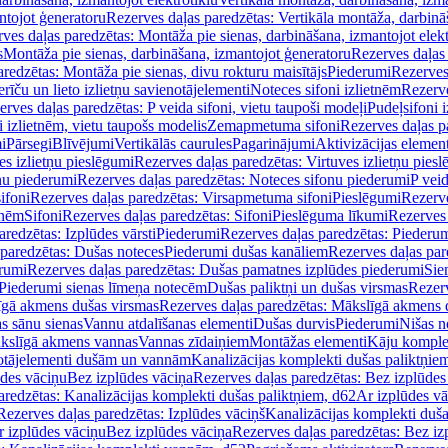
ntojot ģeneratoru
Rezerves daļas paredzētas: Vertikāla montāža, darbinā
ves daļas paredzētas: Montāža pie sienas, darbināšana, izmantojot elekt
s
Montāža pie sienas, darbināšana, izmantojot ģeneratoru
Rezerves daļas 
redzētas: Montāža pie sienas, divu rokturu maisītājs
Piederumi
Rezerves
erīču un lieto izlietņu savienotājelementi
Noteces sifoni izlietnēm
Rezerve
rves daļas paredzētas: P veida sifoni, vietu taupoši modeļi
Pudeļsifoni 
 izlietnēm, vietu taupošs modelis
Zemapmetuma sifoni
Rezerves daļas 
i
Pārsegi
Blīvējumi
Vertikālās caurules
Pagarinājumi
Aktivizācijas element
es izlietņu pieslēgumi
Rezerves daļas paredzētas: Virtuves izlietņu pies
nu piederumi
Rezerves daļas paredzētas: Noteces sifonu piederumi
P veid
ifoni
Rezerves daļas paredzētas: Virsapmetuma sifoni
Pieslēgumi
Rezerve
tnēm
Sifoni
Rezerves daļas paredzētas: Sifoni
Pieslēguma līkumi
Rezerves 
redzētas: Izplūdes vārsti
Piederumi
Rezerves daļas paredzētas: Piederu
 paredzētas: Dušas noteces
Piederumi dušas kanāliem
Rezerves daļas par
rumi
Rezerves daļas paredzētas: Dušas pamatnes izplūdes piederumi
Sie
 Piederumi sienas līmeņa notecēm
Dušas paliktņi un dušas virsmas
Rezerv
gā akmens dušas virsmas
Rezerves daļas paredzētas: Mākslīgā akmens 
s sānu sienas
Vannu atdalīšanas elementi
Dušas durvis
Piederumi
Nišas n
kslīgā akmens vannas
Vannas zīdaiņiem
Montāžas elementi
Kāju komplek
otājelementi dušām un vannām
Kanalizācijas komplekti dušas paliktņie
ūdes vāciņu
Bez izplūdes vāciņa
Rezerves daļas paredzētas: Bez izplūdes
aredzētas: Kanalizācijas komplekti dušas paliktņiem, d62
Ar izplūdes v
Rezerves daļas paredzētas: Izplūdes vāciņš
Kanalizācijas komplekti duša
r izplūdes vāciņu
Bez izplūdes vāciņa
Rezerves daļas paredzētas: Bez iz