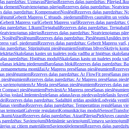
ļas paredzētas: Uzmavas
Pārejas
Rezerves daļas paredzētas: Pārejas
Līku
ta elementi
Neatvienojamas pārejas
Rezerves daļas paredzētas: Neatvien
s daļas paredzētas: Kompensatori
Noslēgi
Rezerves daļas paredzētas: No
slēgumi
Geberit Mapress C tērauds, piederumi
Blīves caurulēm un veidg
m
Geberit Mapress varš
Geberit Mapress varš
Rezerves daļas paredzētas: 
ļas paredzētas: Līkumi
Trejgabali
Rezerves daļas paredzētas: Trejgabali
Neatvienojamas pārejas
Rezerves daļas paredzētas: Neatvienojamas pāre
: Noslēgi
Pieslēgumi
Rezerves daļas paredzētas: Pieslēgumi
Apsildes trej
ress varš, piederumi
Rezerves daļas paredzētas: Geberit Mapress varš,
ļas paredzētas: Stiprinājumi pieslēgumiem
Sistēmas blīves
Skrūvju komp
iekārtas
Skalošanas kastes un tualetes poda vadība ar higiēnas skalošana
aļas paredzētas: Higiēnas moduļi
Skalošanas kastu un tualetes poda vad
lošanas iekārtu piederumi
Barošanas bloki
Rezerves daļas paredzētas: Ba
iļi zemapmetuma montāžai
Ar Mapress presēšanas pieslēgumiem
Rezerves
nas pieslēgumiem
Rezerves daļas paredzētas: Ar FlowFit presēšanas pi
s pieslēgumiem
Rezerves daļas paredzētas: Ar Mapress presēšanas pies
es savienojumiem
Ar Mepla presēšanas pieslēgumiem
Rezerves daļas pa
Ar Compact pieslēgumiem
Pretvārsti
Ar Mapress presēšanas pieslēgumie
ācijas joslas
Līmlentes
Izplešanas adatas
Javas piedevas
Izplešanās šuves
ldei
Rezerves daļas paredzētas: Sadalītāji grīdas apsildei
Lodveida ventiļi
šanas vienības
Rezerves daļas paredzētas: Temperatūras regulēšanas vie
pas termostati
Galvenie regulatori
Komunikācijas moduļi
Sensori
Transfor
Līkumi
Atzari
Rezerves daļas paredzētas: Atzari
Pārejas
Piekļuves caurule
s paredzētas: Savienojumi
Metināmie savienojumi
Uzmavu savienojumi
R
ārejas uz citiem materiāliem
Savienotājelementi
Rezerves daļas paredzēt