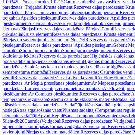
1.0034
Sistēmas caurules 1.0215
Caurules nipelis
Uzmavas
Rezerves da
paredzētas: Trejgabali
Krusta elementi
Rezerves daļas paredzētas: Krus
paredzētas: Pārejas un savienojumi, atvienojami
Kompensatori
Rezerve
trejgabals
Apsildes pieslēgumi
Rezerves daļas paredzētas: Apsildes pie
pieslēgumiem
Sistēmas blīves
Skrūvju komplekti atloku savienojumie
Uzmavas
Pārejas
Rezerves daļas paredzētas: Pārejas
Līkumi
Rezerves da
cirkulācija
Krusta elementi
Rezerves daļas paredzētas: Krusta elementi
Pārejas un savienojumi, atvienojami
Noslēgi
Rezerves daļas paredzētas
pieslēgumi
Rezerves daļas paredzētas: Apsildes pieslēgumi
Geberit Map
caurulēm
Stiprinājumi caurulēm
Stiprinājumi pieslēgumiem
Rezerves da
skalošanas iekārtas
Rezerves daļas paredzētas: Higiēniskās skalošanas 
poda vadība ar higiēnas skalošanas iekārtu
Higiēnas moduļi
Rezerves d
paredzētas: Skalošanas kastu un tualetes poda vadības ar higiēnas ska
zemapmetuma montāžai
Rezerves daļas paredzētas: Caurplūdes vent
ventiļi
Rezerves daļas paredzētas: Lodveida ventiļi
Ar FlowFit presēša
paredzētas: Ar Mepla presēšanas pieslēgumiem
Ar Mapress presēšana
paredzētas: Lodveida ventiļi zemapmetuma montāžai
Ar FlowFit pres
pieslēgumiem
Ar Compact pieslēgumiem
Rezerves daļas paredzētas: 
temperatūras regulēšana
Sistēmu caurule
Ieklāšanas materiāls
Malas izol
klāsts
Rezerves daļas paredzētas: Sadalītāju klāsts
Sadalītāji grīdas apsi
noslēgi
Ātrās atgaisošanas vārsti
Plūsmas sadalītājs
Temperatūras regulē
elementu sadalītāji
Apvadi
Regulēšanas komponenti
Servopiedziņas
Tel
Silent-db20
Caurules
Veidgabali
Rezerves daļas paredzētas: Veidgabali
SuperTube
Līkumi
Īpašas formas veidgabali
Savienojumi
Rezerves daļa
savienojumi
Pārejas uz citiem materiāliem
Rezerves daļas paredzētas: P