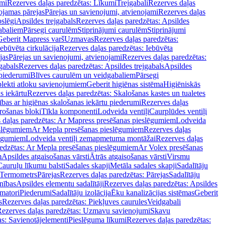
mi
Rezerves daļas paredzētas: Līkumi
Trejgabali
Rezerves daļas
ojamas pārejas
Pārejas un savienojumi, atvienojami
Rezerves daļas
slēgi
Apsildes trejgabals
Rezerves daļas paredzētas: Apsildes
abaliem
Pārsegi caurulēm
Stiprinājumi caurulēm
Stiprinājumi
Geberit Mapress varš
Uzmavas
Rezerves daļas paredzētas:
Iebūvēta cirkulācija
Rezerves daļas paredzētas: Iebūvēta
jas
Pārejas un savienojumi, atvienojami
Rezerves daļas paredzētas:
gabals
Rezerves daļas paredzētas: Apsildes trejgabals
Apsildes
 piederumi
Blīves caurulēm un veidgabaliem
Pārsegi
lekti atloku savienojumiem
Geberit higiēnas sistēma
Higiēniskās
s iekārtu
Rezerves daļas paredzētas: Skalošanas kastes un tualetes
ības ar higiēnas skalošanas iekārtu piederumi
Rezerves daļas
rošanas bloki
Tīkla komponenti
Lodveida ventiļi
Caurplūdes ventiļi
 daļas paredzētas: Ar Mapress presēšanas pieslēgumiem
Lodveida
eslēgumiem
Ar Mepla presēšanas pieslēgumiem
Rezerves daļas
lēgumiem
Lodveida ventiļi zemapmetuma montāžai
Rezerves daļas
redzētas: Ar Mepla presēšanas pieslēgumiem
Ar Volex presēšanas
m
Apsildes atgaisošanas vārsti
Ātrās atgaisošanas vārsti
Virsmu
Cauruļu līkumu balsti
Sadales skapji
Metāla sadales skapji
Sadalītāju
Termometrs
Pārejas
Rezerves daļas paredzētas: Pārejas
Sadalītāju
nības
Apsildes elementu sadalītāji
Rezerves daļas paredzētas: Apsildes
matori
Piederumi
Sadalītāju izolācija
Ēku kanalizācijas sistēmas
Geberit
s
Rezerves daļas paredzētas: Piekļuves caurules
Veidgabali
ezerves daļas paredzētas: Uzmavu savienojumi
Skavu
as: Savienotājelementi
Pieslēguma līkumi
Rezerves daļas paredzētas: