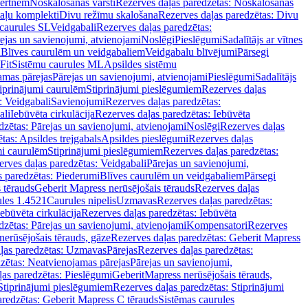
vertnēm
Noskalošanas vārsti
Rezerves daļas paredzētas: Noskalošanas
taļu komplekti
Divu režīmu skalošana
Rezerves daļas paredzētas: Divu
caurules SL
Veidgabali
Rezerves daļas paredzētas:
ejas un savienojumi, atvienojami
Noslēgi
Pieslēgumi
Sadalītājs ar vītnes
i
Blīves caurulēm un veidgabaliem
Veidgabalu blīvējumi
Pārsegi
Fit
Sistēmu caurules ML
Apsildes sistēmu
amas pārejas
Pārejas un savienojumi, atvienojami
Pieslēgumi
Sadalītājs
iprinājumi caurulēm
Stiprinājumi pieslēgumiem
Rezerves daļas
: Veidgabali
Savienojumi
Rezerves daļas paredzētas:
ali
Iebūvēta cirkulācija
Rezerves daļas paredzētas: Iebūvēta
dzētas: Pārejas un savienojumi, atvienojami
Noslēgi
Rezerves daļas
tas: Apsildes trejgabals
Apsildes pieslēgumi
Rezerves daļas
mi caurulēm
Stiprinājumi pieslēgumiem
Rezerves daļas paredzētas:
rves daļas paredzētas: Veidgabali
Pārejas un savienojumi,
s paredzētas: Piederumi
Blīves caurulēm un veidgabaliem
Pārsegi
 tērauds
Geberit Mapress nerūsējošais tērauds
Rezerves daļas
ules 1.4521
Caurules nipelis
Uzmavas
Rezerves daļas paredzētas:
Iebūvēta cirkulācija
Rezerves daļas paredzētas: Iebūvēta
dzētas: Pārejas un savienojumi, atvienojami
Kompensatori
Rezerves
nerūsējošais tērauds, gāze
Rezerves daļas paredzētas: Geberit Mapress
ļas paredzētas: Uzmavas
Pārejas
Rezerves daļas paredzētas:
zētas: Neatvienojamas pārejas
Pārejas un savienojumi,
ļas paredzētas: Pieslēgumi
GeberitMapress nerūsējošais tērauds,
Stiprinājumi pieslēgumiem
Rezerves daļas paredzētas: Stiprinājumi
aredzētas: Geberit Mapress C tērauds
Sistēmas caurules