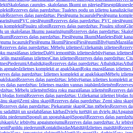
lekti
Skalošanas caurules, skalošanas līkumi un pārejas
Pārsegplāksnes
I
plekti
Rezerves daļas paredzētas: Tualetes podu un izlietņu kanalizācija
rule
Rezerves daļas paredzētas: Pieslēguma īscaurule
Pieslēguma komple
agarinājumi
PVC pieslēgumi
Rezerves daļas paredzētas: PVC pieslēgumi
jas komplekti
Pisuāru sifoni
Rezerves daļas paredzētas: Pisuāru sifoni
Glie
ļu un skalošanas līkumu pagarinājumi
Rezerves daļas paredzētas: Skalo
līkumi
Rezerves daļas paredzētas: Pieslēguma līkumi
Manšetes
Bidē kanal
ēguma īscaurule
Pieslēguma līkumi
Pārsegi
Pieslēgumi
Blīvējumi
Mazgāšan
Rezerves daļas paredzētas: Mēbeļu izlietnes
Uzliekamās izlietnes
Rezerve
oku mazgāšanas izlietne
Daļēji iemontētās izlietnes
Iebūvējamas izlietnes
Lielās mazgāšanas izlietnes
Citas izlietnes
Rezerves daļas paredzētas: Cita
etnes
Piederumi
Atbalstkājas
Rezerves daļas paredzētas: Atbalstkājas
Atbal
ās apmales
Izlietnes komplekti ar apakšskapi
Roku mazgāšanas izlietnes 
erves daļas paredzētas: Izlietnes komplekti ar apakšskapi
Mēbeļu izlietn
pakšskapi
Rezerves daļas paredzētas: Iebūvējamas izlietnes komplekti a
es daļas paredzētas: Izlietnes mazām vannas istabām
Izlietnēm
Rezerves 
edzētas: Mēbeļu izlietnēm
Stūra roku mazgāšanas izlietnēm
Rezerves daļ
ei bļodas formā
Rezerves daļas paredzētas: Uzliekamai izlietnei bļodas f
Sānu skapji
Zemi sānu skapji
Rezerves daļas paredzētas: Zemi sānu skapj
Rezerves daļas paredzētas: Piekaramie skapji
Citas mēbeles
Rezerves daļ
u sadalītāji un uzglabāšanas kārbas
Dvieļu turētāji un dvieļu āķi
Apgaism
ildu piederumi
Spoguļi un spoguļskapji
Spoguļi
Rezerves daļas paredzēta
uļskapji
Ar iebūvētu apgaismojumu
Rezerves daļas paredzētas: Ar iebū
enti
Papildu piederumi
Kontaktligzdas
Maisītāji
Izlietnes maisītāji
Rezerve
arbināšana, izmantojot elektrotīklu
Vertikāla montāža, darbināšana, izma