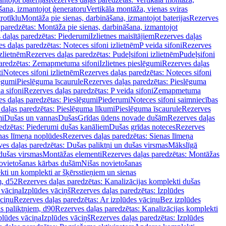
šana, izmantojot ģeneratoru
Vertikāla montāža, vienas sviras
rotīklu
Montāža pie sienas, darbināšana, izmantojot baterijas
Rezerves
paredzētas: Montāža pie sienas, darbināšana, izmantojot
 daļas paredzētas: Piederumi
Izlietnes maisītājiem
Rezerves daļas
s daļas paredzētas: Noteces sifoni izlietnēm
P veida sifoni
Rezerves
izlietnēm
Rezerves daļas paredzētas: Pudeļsifoni izlietnēm
Pudeļsifoni
paredzētas: Zemapmetuma sifoni
Izlietnes pieslēgumi
Rezerves daļas
i
Noteces sifoni izlietnēm
Rezerves daļas paredzētas: Noteces sifoni
lēgumi
Pieslēguma īscaurule
Rezerves daļas paredzētas: Pieslēguma
a sifoni
Rezerves daļas paredzētas: P veida sifoni
Zemapmetuma
s daļas paredzētas: Pieslēgumi
Piederumi
Noteces sifoni saimniecības
daļas paredzētas: Pieslēguma līkumi
Pieslēguma īscaurule
Rezerves
mi
Dušas un vannas
Dušas
Grīdas ūdens novade dušām
Rezerves daļas
edzētas: Piederumi dušas kanāliem
Dušas grīdas noteces
Rezerves
nas līmeņa noplūdes
Rezerves daļas paredzētas: Sienas līmeņa
es daļas paredzētas: Dušas paliktņi un dušas virsmas
Mākslīgā
dušas virsmas
Montāžas elementi
Rezerves daļas paredzētas: Montāžas
ovietošanas kārbas dušām
Nišas novietošanas
ti un komplekti ar šķērsstieņiem un sienas
m, d52
Rezerves daļas paredzētas: Kanalizācijas komplekti dušas
 vāciņa
Izplūdes vāciņš
Rezerves daļas paredzētas: Izplūdes
āciņu
Rezerves daļas paredzētas: Ar izplūdes vāciņu
Bez izplūdes
s paliktņiem, d90
Rezerves daļas paredzētas: Kanalizācijas komplekti
plūdes vāciņa
Izplūdes vāciņš
Rezerves daļas paredzētas: Izplūdes