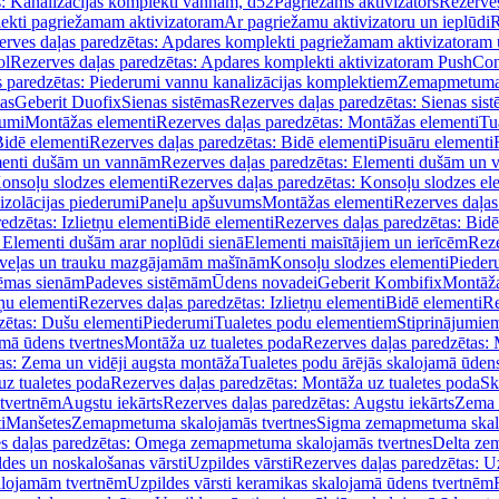
s: Kanalizācijas komplekti vannām, d52
Pagriežams aktivizators
Rezerves
lekti pagriežamam aktivizatoram
Ar pagriežamu aktivizatoru un ieplūdi
R
erves daļas paredzētas: Apdares komplekti pagriežamam aktivizatoram 
ol
Rezerves daļas paredzētas: Apdares komplekti aktivizatoram PushCon
s paredzētas: Piederumi vannu kanalizācijas komplektiem
Zemapmetuma c
mas
Geberit Duofix
Sienas sistēmas
Rezerves daļas paredzētas: Sienas sis
rumi
Montāžas elementi
Rezerves daļas paredzētas: Montāžas elementi
Tu
idē elementi
Rezerves daļas paredzētas: Bidē elementi
Pisuāru elementi
enti dušām un vannām
Rezerves daļas paredzētas: Elementi dušām un
onsoļu slodzes elementi
Rezerves daļas paredzētas: Konsoļu slodzes el
izolācijas piederumi
Paneļu apšuvums
Montāžas elementi
Rezerves daļas
edzētas: Izlietņu elementi
Bidē elementi
Rezerves daļas paredzētas: Bidē
 Elementi dušām arar noplūdi sienā
Elementi maisītājiem un ierīcēm
Reze
i veļas un trauku mazgājamām mašīnām
Konsoļu slodzes elementi
Pieder
tēmas sienām
Padeves sistēmām
Ūdens novadei
Geberit Kombifix
Montāža
tņu elementi
Rezerves daļas paredzētas: Izlietņu elementi
Bidē elementi
Re
zētas: Dušu elementi
Piederumi
Tualetes podu elementiem
Stiprinājumie
amā ūdens tvertnes
Montāža uz tualetes poda
Rezerves daļas paredzētas: 
as: Zema un vidēji augsta montāža
Tualetes podu ārējās skalojamā ūdens
z tualetes poda
Rezerves daļas paredzētas: Montāža uz tualetes poda
Sk
 tvertnēm
Augstu iekārts
Rezerves daļas paredzētas: Augstu iekārts
Zema 
i
Manšetes
Zemapmetuma skalojamās tvertnes
Sigma zemapmetuma skalo
s daļas paredzētas: Omega zemapmetuma skalojamās tvertnes
Delta ze
des un noskalošanas vārsti
Uzpildes vārsti
Rezerves daļas paredzētas: Uz
alojamām tvertnēm
Uzpildes vārsti keramikas skalojamā ūdens tvertnēm