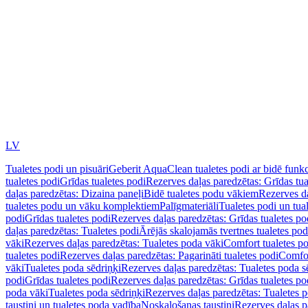
LV
Tualetes podi un pisuāri
Geberit AquaClean tualetes podi ar bidē funkc
tualetes podi
Grīdas tualetes podi
Rezerves daļas paredzētas: Grīdas tua
daļas paredzētas: Dizaina paneļi
Bidē tualetes podu vākiem
Rezerves da
tualetes podu un vāku komplektiem
Palīgmateriāli
Tualetes podi un tua
podi
Grīdas tualetes podi
Rezerves daļas paredzētas: Grīdas tualetes po
daļas paredzētas: Tualetes podi
Ārējās skalojamās tvertnes tualetes po
vāki
Rezerves daļas paredzētas: Tualetes poda vāki
Comfort tualetes p
tualetes podi
Rezerves daļas paredzētas: Pagarināti tualetes podi
Comfor
vāki
Tualetes poda sēdriņķi
Rezerves daļas paredzētas: Tualetes poda s
podi
Grīdas tualetes podi
Rezerves daļas paredzētas: Grīdas tualetes po
poda vāki
Tualetes poda sēdriņķi
Rezerves daļas paredzētas: Tualetes p
taustiņi un tualetes poda vadība
Noskalošanas taustiņi
Rezerves daļas p