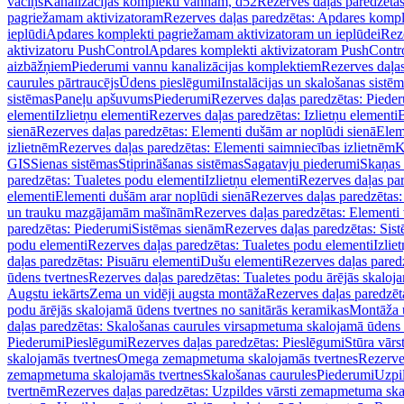
vāciņš
Kanalizācijas komplekti vannām, d52
Rezerves daļas paredzēta
pagriežamam aktivizatoram
Rezerves daļas paredzētas: Apdares komp
ieplūdi
Apdares komplekti pagriežamam aktivizatoram un ieplūdei
Rez
aktivizatoru PushControl
Apdares komplekti aktivizatoram PushContr
aizbāžņiem
Piederumi vannu kanalizācijas komplektiem
Rezerves daļa
caurules pārtraucējs
Ūdens pieslēgumi
Instalācijas un skalošanas sistē
sistēmas
Paneļu apšuvums
Piederumi
Rezerves daļas paredzētas: Piede
elementi
Izlietņu elementi
Rezerves daļas paredzētas: Izlietņu elementi
B
sienā
Rezerves daļas paredzētas: Elementi dušām ar noplūdi sienā
Elem
izlietnēm
Rezerves daļas paredzētas: Elementi saimniecības izlietnēm
K
GIS
Sienas sistēmas
Stiprināšanas sistēmas
Sagatavju piederumi
Skaņas 
paredzētas: Tualetes podu elementi
Izlietņu elementi
Rezerves daļas par
elementi
Elementi dušām arar noplūdi sienā
Rezerves daļas paredzētas:
un trauku mazgājamām mašīnām
Rezerves daļas paredzētas: Element
paredzētas: Piederumi
Sistēmas sienām
Rezerves daļas paredzētas: Sis
podu elementi
Rezerves daļas paredzētas: Tualetes podu elementi
Izlie
daļas paredzētas: Pisuāru elementi
Dušu elementi
Rezerves daļas pared
ūdens tvertnes
Rezerves daļas paredzētas: Tualetes podu ārējās skaloj
Augstu iekārts
Zema un vidēji augsta montāža
Rezerves daļas paredzēt
podu ārējās skalojamā ūdens tvertnes no sanitārās keramikas
Montāža u
daļas paredzētas: Skalošanas caurules virsapmetuma skalojamā ūdens
Piederumi
Pieslēgumi
Rezerves daļas paredzētas: Pieslēgumi
Stūra vārst
skalojamās tvertnes
Omega zemapmetuma skalojamās tvertnes
Rezerve
zemapmetuma skalojamās tvertnes
Skalošanas caurules
Piederumi
Uzpil
tvertnēm
Rezerves daļas paredzētas: Uzpildes vārsti zemapmetuma sk