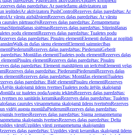
 daļas paredzētas: Pagriežams aktivizators
Apdares komplekti
ezerves daļas paredzētas: Ar pagriežamu aktivizatoru un
un ieplūdei
Ar aktivizatoru PushControl
Rezerves daļas paredzētas: Ar
trol
Ar vārstu aizbāžņiem
Rezerves daļas paredzētas: Ar vārstu
aurules pārtraucējs
Rezerves daļas paredzētas: Zemapmetuma
tēmas
Stiprināšanas sistēmas
Rezerves daļas paredzētas: Stiprināšanas
aletes podu elementi
Rezerves daļas paredzētas: Tualetes podu
Rezerves daļas paredzētas: Pisuāru elementi
Elementi dušām ar noplūdi
 vannām
Walk-in dušas sienu elementi
Elementi saimniecības
ementi
Piederumi
Rezerves daļas paredzētas: Piederumi
Geberit
 paredzētas: Montāžas elementi
Tualetes podu elementi
Rezerves daļas
 elementi
Pisuāru elementi
Rezerves daļas paredzētas: Pisuāru
rves daļas paredzētas: Elementi maisītājiem un ierīcēm
Elementi veļas
umi
Rezerves daļas paredzētas: Piederumi
Piederumi
Rezerves daļas
s elementi
Rezerves daļas paredzētas: Montāžas elementi
Tualetes
zerves daļas paredzētas: Bidē elementi
Pisuāru elementi
Rezerves
m
Ārējās skalojamā ūdens tvertnes
Tualetes podu ārējās skalojamā
Montāža uz tualetes poda
Augstu iekārts
Rezerves daļas paredzētas:
 tvertnes no sanitārās keramikas
Rezerves daļas paredzētas: Tualetes
alošanas caurules virsapmetuma skalojamā ūdens tvertnēm
Rezerves
un vidēji augsta montāža
Piederumi
Rezerves daļas paredzētas:
jamās tvertnes
Rezerves daļas paredzētas: Sigma zemapmetuma
mapmetuma skalojamās tvertnes
Rezerves daļas paredzētas: Delta
pildes vārsti
Uzpildes vārsti zemapmetuma skalojamām
Rezerves daļas paredzētas: Uzpildes vārsti keramikas skalojamā ūdens