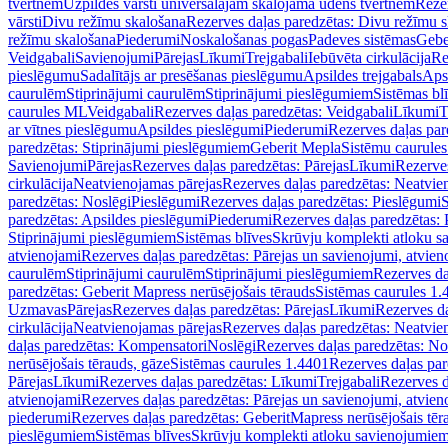
tvertnēm
Uzpildes vārsti universālajām skalojamā ūdens tvertnēm
Rezer
vārsti
Divu režīmu skalošana
Rezerves daļas paredzētas: Divu režīmu 
režīmu skalošana
Piederumi
Noskalošanas pogas
Padeves sistēmas
Gebe
Veidgabali
Savienojumi
Pārejas
Līkumi
Trejgabali
Iebūvēta cirkulācija
Re
pieslēgumu
Sadalītājs ar presēšanas pieslēgumu
Apsildes trejgabals
Apsi
caurulēm
Stiprinājumi caurulēm
Stiprinājumi pieslēgumiem
Sistēmas bl
caurules ML
Veidgabali
Rezerves daļas paredzētas: Veidgabali
Līkumi
T
ar vītnes pieslēgumu
Apsildes pieslēgumi
Piederumi
Rezerves daļas par
paredzētas: Stiprinājumi pieslēgumiem
Geberit Mepla
Sistēmu caurule
Savienojumi
Pārejas
Rezerves daļas paredzētas: Pārejas
Līkumi
Rezerves
cirkulācija
Neatvienojamas pārejas
Rezerves daļas paredzētas: Neatvie
paredzētas: Noslēgi
Pieslēgumi
Rezerves daļas paredzētas: Pieslēgumi
S
paredzētas: Apsildes pieslēgumi
Piederumi
Rezerves daļas paredzētas:
Stiprinājumi pieslēgumiem
Sistēmas blīves
Skrūvju komplekti atloku 
atvienojami
Rezerves daļas paredzētas: Pārejas un savienojumi, atvien
caurulēm
Stiprinājumi caurulēm
Stiprinājumi pieslēgumiem
Rezerves da
paredzētas: Geberit Mapress nerūsējošais tērauds
Sistēmas caurules 1.
Uzmavas
Pārejas
Rezerves daļas paredzētas: Pārejas
Līkumi
Rezerves da
cirkulācija
Neatvienojamas pārejas
Rezerves daļas paredzētas: Neatvie
daļas paredzētas: Kompensatori
Noslēgi
Rezerves daļas paredzētas: No
nerūsējošais tērauds, gāze
Sistēmas caurules 1.4401
Rezerves daļas par
Pārejas
Līkumi
Rezerves daļas paredzētas: Līkumi
Trejgabali
Rezerves d
atvienojami
Rezerves daļas paredzētas: Pārejas un savienojumi, atvien
piederumi
Rezerves daļas paredzētas: GeberitMapress nerūsējošais tēr
pieslēgumiem
Sistēmas blīves
Skrūvju komplekti atloku savienojumie