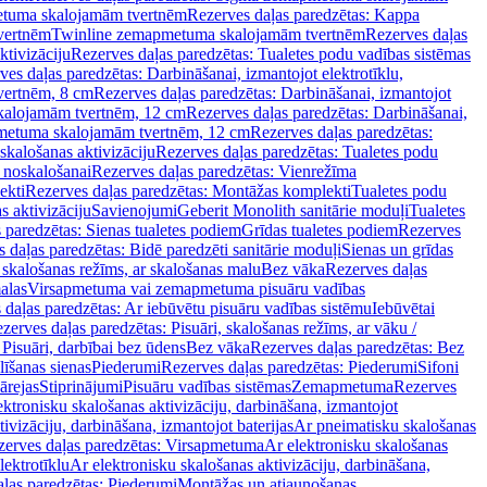
tuma skalojamām tvertnēm
Rezerves daļas paredzētas: Kappa
vertnēm
Twinline zemapmetuma skalojamām tvertnēm
Rezerves daļas
ktivizāciju
Rezerves daļas paredzētas: Tualetes podu vadības sistēmas
ves daļas paredzētas: Darbināšanai, izmantojot elektrotīklu,
vertnēm, 8 cm
Rezerves daļas paredzētas: Darbināšanai, izmantojot
skalojamām tvertnēm, 12 cm
Rezerves daļas paredzētas: Darbināšanai,
apmetuma skalojamām tvertnēm, 12 cm
Rezerves daļas paredzētas:
skalošanas aktivizāciju
Rezerves daļas paredzētas: Tualetes podu
 noskalošanai
Rezerves daļas paredzētas: Vienrežīma
ekti
Rezerves daļas paredzētas: Montāžas komplekti
Tualetes podu
s aktivizāciju
Savienojumi
Geberit Monolith sanitārie moduļi
Tualetes
 paredzētas: Sienas tualetes podiem
Grīdas tualetes podiem
Rezerves
 daļas paredzētas: Bidē paredzēti sanitārie moduļi
Sienas un grīdas
, skalošanas režīms, ar skalošanas malu
Bez vāka
Rezerves daļas
alas
Virsapmetuma vai zemapmetuma pisuāru vadības
 daļas paredzētas: Ar iebūvētu pisuāru vadības sistēmu
Iebūvētai
zerves daļas paredzētas: Pisuāri, skalošanas režīms, ar vāku /
 Pisuāri, darbībai bez ūdens
Bez vāka
Rezerves daļas paredzētas: Bez
līšanas sienas
Piederumi
Rezerves daļas paredzētas: Piederumi
Sifoni
ārejas
Stiprinājumi
Pisuāru vadības sistēmas
Zemapmetuma
Rezerves
ektronisku skalošanas aktivizāciju, darbināšana, izmantojot
ivizāciju, darbināšana, izmantojot baterijas
Ar pneimatisku skalošanas
zerves daļas paredzētas: Virsapmetuma
Ar elektronisku skalošanas
lektrotīklu
Ar elektronisku skalošanas aktivizāciju, darbināšana,
ļas paredzētas: Piederumi
Montāžas un atjaunošanas