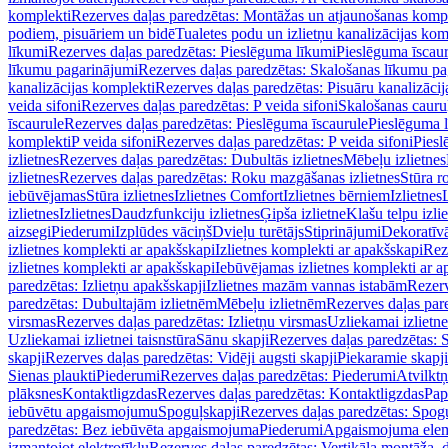
komplekti
Rezerves daļas paredzētas: Montāžas un atjaunošanas komp
podiem, pisuāriem un bidē
Tualetes podu un izlietņu kanalizācijas kom
līkumi
Rezerves daļas paredzētas: Pieslēguma līkumi
Pieslēguma īscau
līkumu pagarinājumi
Rezerves daļas paredzētas: Skalošanas līkumu p
kanalizācijas komplekti
Rezerves daļas paredzētas: Pisuāru kanalizāci
veida sifoni
Rezerves daļas paredzētas: P veida sifoni
Skalošanas cauru
īscaurule
Rezerves daļas paredzētas: Pieslēguma īscaurule
Pieslēguma 
komplekti
P veida sifoni
Rezerves daļas paredzētas: P veida sifoni
Piesl
izlietnes
Rezerves daļas paredzētas: Dubultās izlietnes
Mēbeļu izlietnes
izlietnes
Rezerves daļas paredzētas: Roku mazgāšanas izlietnes
Stūra r
iebūvējamas
Stūra izlietnes
Izlietnes Comfort
Izlietnes bērniem
Izlietnes
izlietnes
Izlietnes
Daudzfunkciju izlietnes
Ģipša izlietne
Klašu telpu izli
aizsegi
Piederumi
Izplūdes vāciņš
Dvieļu turētājs
Stiprinājumi
Dekoratīv
izlietnes komplekti ar apakšskapi
Izlietnes komplekti ar apakšskapi
Rez
izlietnes komplekti ar apakšskapi
Iebūvējamas izlietnes komplekti ar a
paredzētas: Izlietņu apakšskapji
Izlietnes mazām vannas istabām
Rezerv
paredzētas: Dubultajām izlietnēm
Mēbeļu izlietnēm
Rezerves daļas par
virsmas
Rezerves daļas paredzētas: Izlietņu virsmas
Uzliekamai izlietn
Uzliekamai izlietnei taisnstūra
Sānu skapji
Rezerves daļas paredzētas: 
skapji
Rezerves daļas paredzētas: Vidēji augsti skapji
Piekaramie skapji
Sienas plaukti
Piederumi
Rezerves daļas paredzētas: Piederumi
Atvilktņ
plāksnes
Kontaktligzdas
Rezerves daļas paredzētas: Kontaktligzdas
Pap
iebūvētu apgaismojumu
Spoguļskapji
Rezerves daļas paredzētas: Spog
paredzētas: Bez iebūvēta apgaismojuma
Piederumi
Apgaismojuma elem
izmantojot elektrotīklu
Rezerves daļas paredzētas: Vertikāla montāža, d