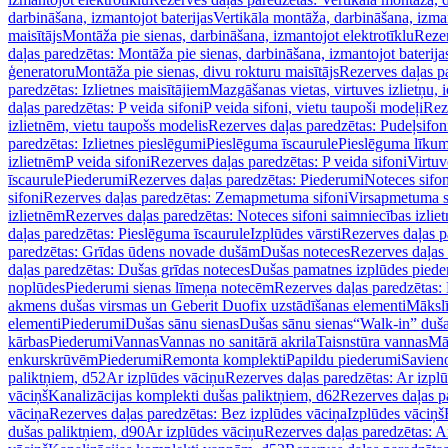
darbināšana, izmantojot baterijas
Vertikāla montāža, darbināšana, izma
maisītājs
Montāža pie sienas, darbināšana, izmantojot elektrotīklu
Rezer
daļas paredzētas: Montāža pie sienas, darbināšana, izmantojot baterija
ģeneratoru
Montāža pie sienas, divu rokturu maisītājs
Rezerves daļas pa
paredzētas: Izlietnes maisītājiem
Mazgāšanas vietas, virtuves izlietņu, i
daļas paredzētas: P veida sifoni
P veida sifoni, vietu taupoši modeļi
Reze
izlietnēm, vietu taupošs modelis
Rezerves daļas paredzētas: Pudeļsifoni
paredzētas: Izlietnes pieslēgumi
Pieslēguma īscaurule
Pieslēguma līkum
izlietnēm
P veida sifoni
Rezerves daļas paredzētas: P veida sifoni
Virtuv
īscaurule
Piederumi
Rezerves daļas paredzētas: Piederumi
Noteces sifo
sifoni
Rezerves daļas paredzētas: Zemapmetuma sifoni
Virsapmetuma s
izlietnēm
Rezerves daļas paredzētas: Noteces sifoni saimniecības izlie
daļas paredzētas: Pieslēguma īscaurule
Izplūdes vārsti
Rezerves daļas pa
paredzētas: Grīdas ūdens novade dušām
Dušas noteces
Rezerves daļas
daļas paredzētas: Dušas grīdas noteces
Dušas pamatnes izplūdes piede
noplūdes
Piederumi sienas līmeņa notecēm
Rezerves daļas paredzētas:
akmens dušas virsmas un Geberit Duofix uzstādīšanas elementi
Mākslī
elementi
Piederumi
Dušas sānu sienas
Dušas sānu sienas
“Walk-in” duša
kārbas
Piederumi
Vannas
Vannas no sanitārā akrila
Taisnstūra vannas
Mā
enkurskrūvēm
Piederumi
Remonta komplekti
Papildu piederumi
Savien
paliktņiem, d52
Ar izplūdes vāciņu
Rezerves daļas paredzētas: Ar izpl
vāciņš
Kanalizācijas komplekti dušas paliktņiem, d62
Rezerves daļas p
vāciņa
Rezerves daļas paredzētas: Bez izplūdes vāciņa
Izplūdes vāciņš
dušas paliktņiem, d90
Ar izplūdes vāciņu
Rezerves daļas paredzētas: A