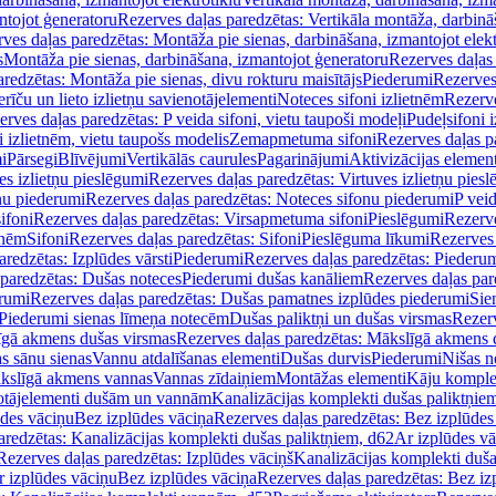
ntojot ģeneratoru
Rezerves daļas paredzētas: Vertikāla montāža, darbinā
ves daļas paredzētas: Montāža pie sienas, darbināšana, izmantojot elekt
s
Montāža pie sienas, darbināšana, izmantojot ģeneratoru
Rezerves daļas 
redzētas: Montāža pie sienas, divu rokturu maisītājs
Piederumi
Rezerves
erīču un lieto izlietņu savienotājelementi
Noteces sifoni izlietnēm
Rezerve
rves daļas paredzētas: P veida sifoni, vietu taupoši modeļi
Pudeļsifoni 
 izlietnēm, vietu taupošs modelis
Zemapmetuma sifoni
Rezerves daļas 
i
Pārsegi
Blīvējumi
Vertikālās caurules
Pagarinājumi
Aktivizācijas element
es izlietņu pieslēgumi
Rezerves daļas paredzētas: Virtuves izlietņu pies
nu piederumi
Rezerves daļas paredzētas: Noteces sifonu piederumi
P veid
ifoni
Rezerves daļas paredzētas: Virsapmetuma sifoni
Pieslēgumi
Rezerve
tnēm
Sifoni
Rezerves daļas paredzētas: Sifoni
Pieslēguma līkumi
Rezerves 
redzētas: Izplūdes vārsti
Piederumi
Rezerves daļas paredzētas: Piederu
 paredzētas: Dušas noteces
Piederumi dušas kanāliem
Rezerves daļas par
rumi
Rezerves daļas paredzētas: Dušas pamatnes izplūdes piederumi
Sie
 Piederumi sienas līmeņa notecēm
Dušas paliktņi un dušas virsmas
Rezerv
gā akmens dušas virsmas
Rezerves daļas paredzētas: Mākslīgā akmens 
s sānu sienas
Vannu atdalīšanas elementi
Dušas durvis
Piederumi
Nišas n
kslīgā akmens vannas
Vannas zīdaiņiem
Montāžas elementi
Kāju komplek
otājelementi dušām un vannām
Kanalizācijas komplekti dušas paliktņie
ūdes vāciņu
Bez izplūdes vāciņa
Rezerves daļas paredzētas: Bez izplūdes
aredzētas: Kanalizācijas komplekti dušas paliktņiem, d62
Ar izplūdes v
Rezerves daļas paredzētas: Izplūdes vāciņš
Kanalizācijas komplekti duša
r izplūdes vāciņu
Bez izplūdes vāciņa
Rezerves daļas paredzētas: Bez iz