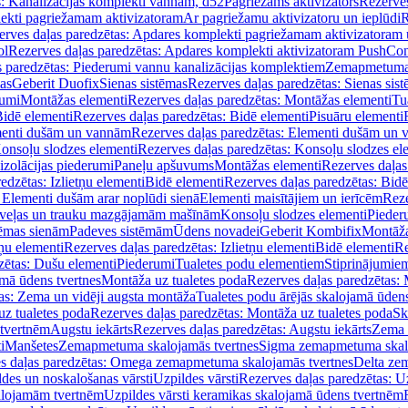
s: Kanalizācijas komplekti vannām, d52
Pagriežams aktivizators
Rezerves
lekti pagriežamam aktivizatoram
Ar pagriežamu aktivizatoru un ieplūdi
R
erves daļas paredzētas: Apdares komplekti pagriežamam aktivizatoram 
ol
Rezerves daļas paredzētas: Apdares komplekti aktivizatoram PushCon
s paredzētas: Piederumi vannu kanalizācijas komplektiem
Zemapmetuma c
mas
Geberit Duofix
Sienas sistēmas
Rezerves daļas paredzētas: Sienas sis
rumi
Montāžas elementi
Rezerves daļas paredzētas: Montāžas elementi
Tu
idē elementi
Rezerves daļas paredzētas: Bidē elementi
Pisuāru elementi
enti dušām un vannām
Rezerves daļas paredzētas: Elementi dušām un
onsoļu slodzes elementi
Rezerves daļas paredzētas: Konsoļu slodzes el
izolācijas piederumi
Paneļu apšuvums
Montāžas elementi
Rezerves daļas
edzētas: Izlietņu elementi
Bidē elementi
Rezerves daļas paredzētas: Bidē
 Elementi dušām arar noplūdi sienā
Elementi maisītājiem un ierīcēm
Reze
i veļas un trauku mazgājamām mašīnām
Konsoļu slodzes elementi
Pieder
tēmas sienām
Padeves sistēmām
Ūdens novadei
Geberit Kombifix
Montāža
tņu elementi
Rezerves daļas paredzētas: Izlietņu elementi
Bidē elementi
Re
zētas: Dušu elementi
Piederumi
Tualetes podu elementiem
Stiprinājumie
amā ūdens tvertnes
Montāža uz tualetes poda
Rezerves daļas paredzētas: 
as: Zema un vidēji augsta montāža
Tualetes podu ārējās skalojamā ūdens
z tualetes poda
Rezerves daļas paredzētas: Montāža uz tualetes poda
Sk
 tvertnēm
Augstu iekārts
Rezerves daļas paredzētas: Augstu iekārts
Zema 
i
Manšetes
Zemapmetuma skalojamās tvertnes
Sigma zemapmetuma skalo
s daļas paredzētas: Omega zemapmetuma skalojamās tvertnes
Delta ze
des un noskalošanas vārsti
Uzpildes vārsti
Rezerves daļas paredzētas: Uz
alojamām tvertnēm
Uzpildes vārsti keramikas skalojamā ūdens tvertnēm