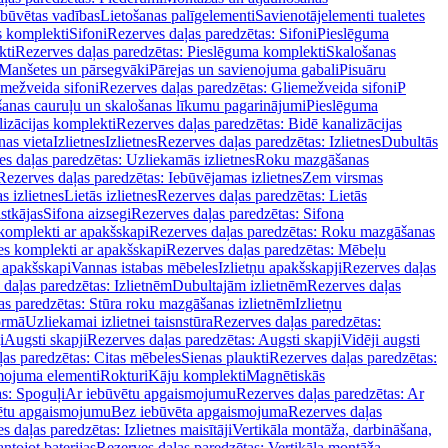
ebūvētas vadības
Lietošanas palīgelementi
Savienotājelementi tualetes
s komplekti
Sifoni
Rezerves daļas paredzētas: Sifoni
Pieslēguma
kti
Rezerves daļas paredzētas: Pieslēguma komplekti
Skalošanas
Manšetes un pārsegvāki
Pārejas un savienojuma gabali
Pisuāru
mežveida sifoni
Rezerves daļas paredzētas: Gliemežveida sifoni
P
šanas cauruļu un skalošanas līkumu pagarinājumi
Pieslēguma
izācijas komplekti
Rezerves daļas paredzētas: Bidē kanalizācijas
as vieta
Izlietnes
Izlietnes
Rezerves daļas paredzētas: Izlietnes
Dubultās
s daļas paredzētas: Uzliekamās izlietnes
Roku mazgāšanas
Rezerves daļas paredzētas: Iebūvējamas izlietnes
Zem virsmas
s izlietnes
Lietās izlietnes
Rezerves daļas paredzētas: Lietās
stkājas
Sifona aizsegi
Rezerves daļas paredzētas: Sifona
komplekti ar apakšskapi
Rezerves daļas paredzētas: Roku mazgāšanas
es komplekti ar apakšskapi
Rezerves daļas paredzētas: Mēbeļu
r apakšskapi
Vannas istabas mēbeles
Izlietņu apakšskapji
Rezerves daļas
daļas paredzētas: Izlietnēm
Dubultajām izlietnēm
Rezerves daļas
as paredzētas: Stūra roku mazgāšanas izlietnēm
Izlietņu
ormā
Uzliekamai izlietnei taisnstūra
Rezerves daļas paredzētas:
i
Augsti skapji
Rezerves daļas paredzētas: Augsti skapji
Vidēji augsti
as paredzētas: Citas mēbeles
Sienas plaukti
Rezerves daļas paredzētas:
ojuma elementi
Rokturi
Kāju komplekti
Magnētiskās
s: Spoguļi
Ar iebūvētu apgaismojumu
Rezerves daļas paredzētas: Ar
vētu apgaismojumu
Bez iebūvēta apgaismojuma
Rezerves daļas
s daļas paredzētas: Izlietnes maisītāji
Vertikāla montāža, darbināšana,
ntojot baterijas
Rezerves daļas paredzētas: Vertikāla montāža,