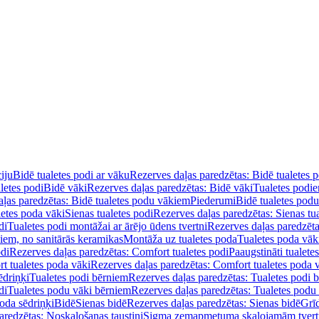
iju
Bidē tualetes podi ar vāku
Rezerves daļas paredzētas: Bidē tualetes 
letes podi
Bidē vāki
Rezerves daļas paredzētas: Bidē vāki
Tualetes podi
ļas paredzētas: Bidē tualetes podu vākiem
Piederumi
Bidē tualetes pod
letes poda vāki
Sienas tualetes podi
Rezerves daļas paredzētas: Sienas tu
di
Tualetes podi montāžai ar ārējo ūdens tvertni
Rezerves daļas paredzēta
diem, no sanitārās keramikas
Montāža uz tualetes poda
Tualetes poda vāk
odi
Rezerves daļas paredzētas: Comfort tualetes podi
Paaugstināti tualete
t tualetes poda vāki
Rezerves daļas paredzētas: Comfort tualetes poda 
ēdriņķi
Tualetes podi bērniem
Rezerves daļas paredzētas: Tualetes podi 
di
Tualetes podu vāki bērniem
Rezerves daļas paredzētas: Tualetes podu
oda sēdriņķi
Bidē
Sienas bidē
Rezerves daļas paredzētas: Sienas bidē
Grī
aredzētas: Noskalošanas taustiņi
Sigma zemapmetuma skalojamām tver