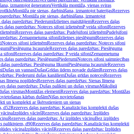
šana, izmantojot ģeneratoru
Vertikāla montāža, vienas sviras
rotīklu
Montāža pie sienas, darbināšana, izmantojot baterijas
Rezerves
paredzētas: Montāža pie sienas, darbināšana, izmantojot
 daļas paredzētas: Piederumi
Izlietnes maisītājiem
Rezerves daļas
s daļas paredzētas: Noteces sifoni izlietnēm
P veida sifoni
Rezerves
izlietnēm
Rezerves daļas paredzētas: Pudeļsifoni izlietnēm
Pudeļsifoni
paredzētas: Zemapmetuma sifoni
Izlietnes pieslēgumi
Rezerves daļas
i
Noteces sifoni izlietnēm
Rezerves daļas paredzētas: Noteces sifoni
lēgumi
Pieslēguma īscaurule
Rezerves daļas paredzētas: Pieslēguma
a sifoni
Rezerves daļas paredzētas: P veida sifoni
Zemapmetuma
s daļas paredzētas: Pieslēgumi
Piederumi
Noteces sifoni saimniecības
daļas paredzētas: Pieslēguma līkumi
Pieslēguma īscaurule
Rezerves
mi
Dušas un vannas
Dušas
Grīdas ūdens novade dušām
Rezerves daļas
edzētas: Piederumi dušas kanāliem
Dušas grīdas noteces
Rezerves
nas līmeņa noplūdes
Rezerves daļas paredzētas: Sienas līmeņa
es daļas paredzētas: Dušas paliktņi un dušas virsmas
Mākslīgā
dušas virsmas
Montāžas elementi
Rezerves daļas paredzētas: Montāžas
ovietošanas kārbas dušām
Nišas novietošanas
ti un komplekti ar šķērsstieņiem un sienas
m, d52
Rezerves daļas paredzētas: Kanalizācijas komplekti dušas
 vāciņa
Izplūdes vāciņš
Rezerves daļas paredzētas: Izplūdes
āciņu
Rezerves daļas paredzētas: Ar izplūdes vāciņu
Bez izplūdes
s paliktņiem, d90
Rezerves daļas paredzētas: Kanalizācijas komplekti
plūdes vāciņa
Izplūdes vāciņš
Rezerves daļas paredzētas: Izplūdes