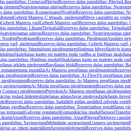
ļas paredzētas: Uzmavas
Pārejas
Rezerves daļas paredzētas: Pārejas
Līku
ta elementi
Neatvienojamas pārejas
Rezerves daļas paredzētas: Neatvien
s daļas paredzētas: Kompensatori
Noslēgi
Rezerves daļas paredzētas: No
slēgumi
Geberit Mapress C tērauds, piederumi
Blīves caurulēm un veidg
m
Geberit Mapress varš
Geberit Mapress varš
Rezerves daļas paredzētas: 
ļas paredzētas: Līkumi
Trejgabali
Rezerves daļas paredzētas: Trejgabali
Neatvienojamas pārejas
Rezerves daļas paredzētas: Neatvienojamas pāre
: Noslēgi
Pieslēgumi
Rezerves daļas paredzētas: Pieslēgumi
Apsildes trej
ress varš, piederumi
Rezerves daļas paredzētas: Geberit Mapress varš,
ļas paredzētas: Stiprinājumi pieslēgumiem
Sistēmas blīves
Skrūvju komp
iekārtas
Skalošanas kastes un tualetes poda vadība ar higiēnas skalošana
aļas paredzētas: Higiēnas moduļi
Skalošanas kastu un tualetes poda vad
lošanas iekārtu piederumi
Barošanas bloki
Rezerves daļas paredzētas: Ba
iļi zemapmetuma montāžai
Ar Mapress presēšanas pieslēgumiem
Rezerves
nas pieslēgumiem
Rezerves daļas paredzētas: Ar FlowFit presēšanas pi
s pieslēgumiem
Rezerves daļas paredzētas: Ar Mapress presēšanas pies
es savienojumiem
Ar Mepla presēšanas pieslēgumiem
Rezerves daļas pa
Ar Compact pieslēgumiem
Pretvārsti
Ar Mapress presēšanas pieslēgumie
ācijas joslas
Līmlentes
Izplešanas adatas
Javas piedevas
Izplešanās šuves
ldei
Rezerves daļas paredzētas: Sadalītāji grīdas apsildei
Lodveida ventiļi
šanas vienības
Rezerves daļas paredzētas: Temperatūras regulēšanas vie
pas termostati
Galvenie regulatori
Komunikācijas moduļi
Sensori
Transfor
Līkumi
Atzari
Rezerves daļas paredzētas: Atzari
Pārejas
Piekļuves caurule
s paredzētas: Savienojumi
Metināmie savienojumi
Uzmavu savienojumi
R
ārejas uz citiem materiāliem
Savienotājelementi
Rezerves daļas paredzēt