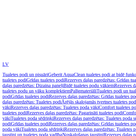
LV
Tualetes podi un pisuāri
Geberit AquaClean tualetes podi ar bidē funkc
tualetes podi
Grīdas tualetes podi
Rezerves daļas paredzētas: Grīdas tua
daļas paredzētas: Dizaina paneļi
Bidē tualetes podu vākiem
Rezerves da
tualetes podu un vāku komplektiem
Palīgmateriāli
Tualetes podi un tua
podi
Grīdas tualetes podi
Rezerves daļas paredzētas: Grīdas tualetes po
daļas paredzētas: Tualetes podi
Ārējās skalojamās tvertnes tualetes po
vāki
Rezerves daļas paredzētas: Tualetes poda vāki
Comfort tualetes p
tualetes podi
Rezerves daļas paredzētas: Pagarināti tualetes podi
Comfor
vāki
Tualetes poda sēdriņķi
Rezerves daļas paredzētas: Tualetes poda s
podi
Grīdas tualetes podi
Rezerves daļas paredzētas: Grīdas tualetes po
poda vāki
Tualetes poda sēdriņķi
Rezerves daļas paredzētas: Tualetes p
taustiņi un tualetes poda vadība
Noskalošanas taustiņi
Rezerves daļas p