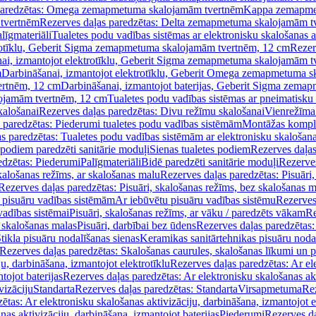
paredzētas: Omega zemapmetuma skalojamām tvertnēm
Kappa zemapme
tvertnēm
Rezerves daļas paredzētas: Delta zemapmetuma skalojamām t
līgmateriāli
Tualetes podu vadības sistēmas ar elektronisku skalošanas a
trotīklu, Geberit Sigma zemapmetuma skalojamām tvertnēm, 12 cm
Rezer
ai, izmantojot elektrotīklu, Geberit Sigma zemapmetuma skalojamām t
m
Darbināšanai, izmantojot elektrotīklu, Geberit Omega zemapmetuma 
ertnēm, 12 cm
Darbināšanai, izmantojot baterijas, Geberit Sigma zem
lojamām tvertnēm, 12 cm
Tualetes podu vadības sistēmas ar pneimatisku 
kalošanai
Rezerves daļas paredzētas: Divu režīmu skalošanai
Vienrežīma
 paredzētas: Piederumi tualetes podu vadības sistēmām
Montāžas kompl
s paredzētas: Tualetes podu vadības sistēmām ar elektronisku skalošana
 podiem paredzēti sanitārie moduļi
Sienas tualetes podiem
Rezerves daļas
edzētas: Piederumi
Palīgmateriāli
Bidē paredzēti sanitārie moduļi
Rezerves
skalošanas režīms, ar skalošanas malu
Rezerves daļas paredzētas: Pisuāri
Rezerves daļas paredzētas: Pisuāri, skalošanas režīms, bez skalošanas m
pisuāru vadības sistēmām
Ar iebūvētu pisuāru vadības sistēmu
Rezerves
vadības sistēmai
Pisuāri, skalošanas režīms, ar vāku / paredzēts vākam
Re
 skalošanas malas
Pisuāri, darbībai bez ūdens
Rezerves daļas paredzētas:
tikla pisuāru nodalīšanas sienas
Keramikas sanitārtehnikas pisuāru noda
Rezerves daļas paredzētas: Skalošanas caurules, skalošanas līkumi un p
u, darbināšana, izmantojot elektrotīklu
Rezerves daļas paredzētas: Ar el
tojot baterijas
Rezerves daļas paredzētas: Ar elektronisku skalošanas akt
vizāciju
Standarta
Rezerves daļas paredzētas: Standarta
Virsapmetuma
Re
ētas: Ar elektronisku skalošanas aktivizāciju, darbināšana, izmantojot e
as aktivizāciju, darbināšana, izmantojot baterijas
Piederumi
Rezerves da