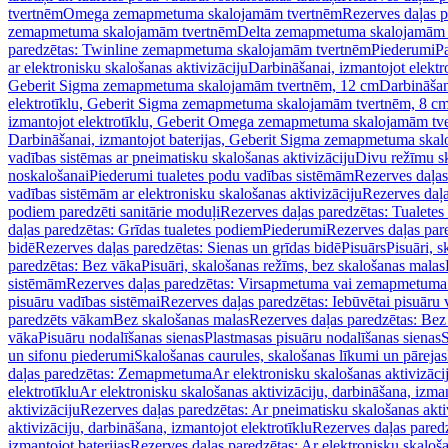
tvertnēm
Omega zemapmetuma skalojamām tvertnēm
Rezerves daļas 
zemapmetuma skalojamām tvertnēm
Delta zemapmetuma skalojamām 
paredzētas: Twinline zemapmetuma skalojamām tvertnēm
Piederumi
Pa
ar elektronisku skalošanas aktivizāciju
Darbināšanai, izmantojot elek
Geberit Sigma zemapmetuma skalojamām tvertnēm, 12 cm
Darbināšan
elektrotīklu, Geberit Sigma zemapmetuma skalojamām tvertnēm, 8 c
izmantojot elektrotīklu, Geberit Omega zemapmetuma skalojamām tv
Darbināšanai, izmantojot baterijas, Geberit Sigma zemapmetuma ska
vadības sistēmas ar pneimatisku skalošanas aktivizāciju
Divu režīmu s
noskalošanai
Piederumi tualetes podu vadības sistēmām
Rezerves daļas
vadības sistēmām ar elektronisku skalošanas aktivizāciju
Rezerves daļa
podiem paredzēti sanitārie moduļi
Rezerves daļas paredzētas: Tualetes
daļas paredzētas: Grīdas tualetes podiem
Piederumi
Rezerves daļas par
bidē
Rezerves daļas paredzētas: Sienas un grīdas bidē
Pisuārs
Pisuāri, 
paredzētas: Bez vāka
Pisuāri, skalošanas režīms, bez skalošanas malas
sistēmām
Rezerves daļas paredzētas: Virsapmetuma vai zemapmetuma 
pisuāru vadības sistēmai
Rezerves daļas paredzētas: Iebūvētai pisuāru 
paredzēts vākam
Bez skalošanas malas
Rezerves daļas paredzētas: Bez
vāka
Pisuāru nodalīšanas sienas
Plastmasas pisuāru nodalīšanas sienas
S
un sifonu piederumi
Skalošanas caurules, skalošanas līkumi un pārejas
daļas paredzētas: Zemapmetuma
Ar elektronisku skalošanas aktivizācij
elektrotīklu
Ar elektronisku skalošanas aktivizāciju, darbināšana, izman
aktivizāciju
Rezerves daļas paredzētas: Ar pneimatisku skalošanas akti
aktivizāciju, darbināšana, izmantojot elektrotīklu
Rezerves daļas paredz
izmantojot baterijas
Rezerves daļas paredzētas: Ar elektronisku skalošan