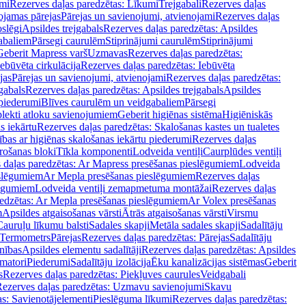
mi
Rezerves daļas paredzētas: Līkumi
Trejgabali
Rezerves daļas
ojamas pārejas
Pārejas un savienojumi, atvienojami
Rezerves daļas
slēgi
Apsildes trejgabals
Rezerves daļas paredzētas: Apsildes
abaliem
Pārsegi caurulēm
Stiprinājumi caurulēm
Stiprinājumi
Geberit Mapress varš
Uzmavas
Rezerves daļas paredzētas:
Iebūvēta cirkulācija
Rezerves daļas paredzētas: Iebūvēta
jas
Pārejas un savienojumi, atvienojami
Rezerves daļas paredzētas:
gabals
Rezerves daļas paredzētas: Apsildes trejgabals
Apsildes
 piederumi
Blīves caurulēm un veidgabaliem
Pārsegi
lekti atloku savienojumiem
Geberit higiēnas sistēma
Higiēniskās
s iekārtu
Rezerves daļas paredzētas: Skalošanas kastes un tualetes
ības ar higiēnas skalošanas iekārtu piederumi
Rezerves daļas
rošanas bloki
Tīkla komponenti
Lodveida ventiļi
Caurplūdes ventiļi
 daļas paredzētas: Ar Mapress presēšanas pieslēgumiem
Lodveida
eslēgumiem
Ar Mepla presēšanas pieslēgumiem
Rezerves daļas
lēgumiem
Lodveida ventiļi zemapmetuma montāžai
Rezerves daļas
redzētas: Ar Mepla presēšanas pieslēgumiem
Ar Volex presēšanas
m
Apsildes atgaisošanas vārsti
Ātrās atgaisošanas vārsti
Virsmu
Cauruļu līkumu balsti
Sadales skapji
Metāla sadales skapji
Sadalītāju
Termometrs
Pārejas
Rezerves daļas paredzētas: Pārejas
Sadalītāju
nības
Apsildes elementu sadalītāji
Rezerves daļas paredzētas: Apsildes
matori
Piederumi
Sadalītāju izolācija
Ēku kanalizācijas sistēmas
Geberit
s
Rezerves daļas paredzētas: Piekļuves caurules
Veidgabali
ezerves daļas paredzētas: Uzmavu savienojumi
Skavu
as: Savienotājelementi
Pieslēguma līkumi
Rezerves daļas paredzētas: