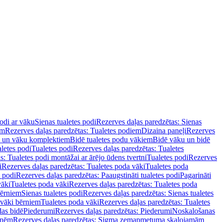
podi ar vāku
Sienas tualetes podi
Rezerves daļas paredzētas: Sienas
em
Rezerves daļas paredzētas: Tualetes podiem
Dizaina paneļi
Rezerves
u un vāku komplektiem
Bidē tualetes podu vākiem
Bidē vāku un bidē
aletes podi
Tualetes podi
Rezerves daļas paredzētas: Tualetes
s: Tualetes podi montāžai ar ārējo ūdens tvertni
Tualetes podi
Rezerves
i
Rezerves daļas paredzētas: Tualetes poda vāki
Tualetes poda
s podi
Rezerves daļas paredzētas: Paaugstināti tualetes podi
Pagarināti
vāki
Tualetes poda vāki
Rezerves daļas paredzētas: Tualetes poda
bērniem
Sienas tualetes podi
Rezerves daļas paredzētas: Sienas tualetes
 vāki bērniem
Tualetes poda vāki
Rezerves daļas paredzētas: Tualetes
das bidē
Piederumi
Rezerves daļas paredzētas: Piederumi
Noskalošanas
tnēm
Rezerves daļas paredzētas: Sigma zemapmetuma skalojamām