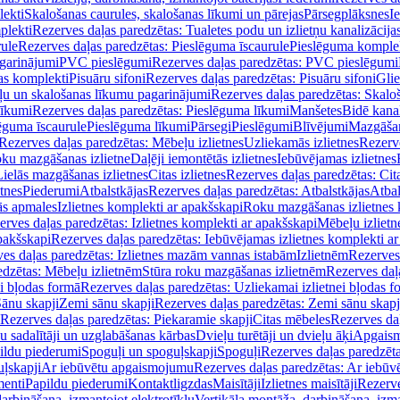
lekti
Skalošanas caurules, skalošanas līkumi un pārejas
Pārsegplāksnes
I
plekti
Rezerves daļas paredzētas: Tualetes podu un izlietņu kanalizācija
rule
Rezerves daļas paredzētas: Pieslēguma īscaurule
Pieslēguma komple
agarinājumi
PVC pieslēgumi
Rezerves daļas paredzētas: PVC pieslēgumi
jas komplekti
Pisuāru sifoni
Rezerves daļas paredzētas: Pisuāru sifoni
Glie
ļu un skalošanas līkumu pagarinājumi
Rezerves daļas paredzētas: Skalo
līkumi
Rezerves daļas paredzētas: Pieslēguma līkumi
Manšetes
Bidē kanal
ēguma īscaurule
Pieslēguma līkumi
Pārsegi
Pieslēgumi
Blīvējumi
Mazgāšan
Rezerves daļas paredzētas: Mēbeļu izlietnes
Uzliekamās izlietnes
Rezerve
oku mazgāšanas izlietne
Daļēji iemontētās izlietnes
Iebūvējamas izlietnes
Lielās mazgāšanas izlietnes
Citas izlietnes
Rezerves daļas paredzētas: Cita
etnes
Piederumi
Atbalstkājas
Rezerves daļas paredzētas: Atbalstkājas
Atbal
ās apmales
Izlietnes komplekti ar apakšskapi
Roku mazgāšanas izlietnes 
erves daļas paredzētas: Izlietnes komplekti ar apakšskapi
Mēbeļu izlietn
pakšskapi
Rezerves daļas paredzētas: Iebūvējamas izlietnes komplekti a
es daļas paredzētas: Izlietnes mazām vannas istabām
Izlietnēm
Rezerves 
edzētas: Mēbeļu izlietnēm
Stūra roku mazgāšanas izlietnēm
Rezerves daļ
ei bļodas formā
Rezerves daļas paredzētas: Uzliekamai izlietnei bļodas f
Sānu skapji
Zemi sānu skapji
Rezerves daļas paredzētas: Zemi sānu skapj
Rezerves daļas paredzētas: Piekaramie skapji
Citas mēbeles
Rezerves daļ
u sadalītāji un uzglabāšanas kārbas
Dvieļu turētāji un dvieļu āķi
Apgaism
ildu piederumi
Spoguļi un spoguļskapji
Spoguļi
Rezerves daļas paredzēta
uļskapji
Ar iebūvētu apgaismojumu
Rezerves daļas paredzētas: Ar iebū
enti
Papildu piederumi
Kontaktligzdas
Maisītāji
Izlietnes maisītāji
Rezerve
arbināšana, izmantojot elektrotīklu
Vertikāla montāža, darbināšana, izma