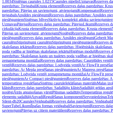
1.0034
Sistēmas caurules 1.0215
Caurules nipelis
Uzmavas
Rezerves da
paredzētas: Trejgabali
Krusta elementi
Rezerves daļas paredzētas: Krus
paredzētas: Pārejas un savienojumi, atvienojami
Kompensatori
Rezerve
trejgabals
Apsildes pieslēgumi
Rezerves daļas paredzētas: Apsildes pie
pieslēgumiem
Sistēmas blīves
Skrūvju komplekti atloku savienojumie
Uzmavas
Pārejas
Rezerves daļas paredzētas: Pārejas
Līkumi
Rezerves da
cirkulācija
Krusta elementi
Rezerves daļas paredzētas: Krusta elementi
Pārejas un savienojumi, atvienojami
Noslēgi
Rezerves daļas paredzētas
pieslēgumi
Rezerves daļas paredzētas: Apsildes pieslēgumi
Geberit Map
caurulēm
Stiprinājumi caurulēm
Stiprinājumi pieslēgumiem
Rezerves da
skalošanas iekārtas
Rezerves daļas paredzētas: Higiēniskās skalošanas 
poda vadība ar higiēnas skalošanas iekārtu
Higiēnas moduļi
Rezerves d
paredzētas: Skalošanas kastu un tualetes poda vadības ar higiēnas ska
zemapmetuma montāžai
Rezerves daļas paredzētas: Caurplūdes vent
ventiļi
Rezerves daļas paredzētas: Lodveida ventiļi
Ar FlowFit presēša
paredzētas: Ar Mepla presēšanas pieslēgumiem
Ar Mapress presēšana
paredzētas: Lodveida ventiļi zemapmetuma montāžai
Ar FlowFit pres
pieslēgumiem
Ar Compact pieslēgumiem
Rezerves daļas paredzētas: 
temperatūras regulēšana
Sistēmu caurule
Ieklāšanas materiāls
Malas izol
klāsts
Rezerves daļas paredzētas: Sadalītāju klāsts
Sadalītāji grīdas apsi
noslēgi
Ātrās atgaisošanas vārsti
Plūsmas sadalītājs
Temperatūras regulē
elementu sadalītāji
Apvadi
Regulēšanas komponenti
Servopiedziņas
Tel
Silent-db20
Caurules
Veidgabali
Rezerves daļas paredzētas: Veidgabali
SuperTube
Līkumi
Īpašas formas veidgabali
Savienojumi
Rezerves daļa
savienojumi
Pārejas uz citiem materiāliem
Rezerves daļas paredzētas: P