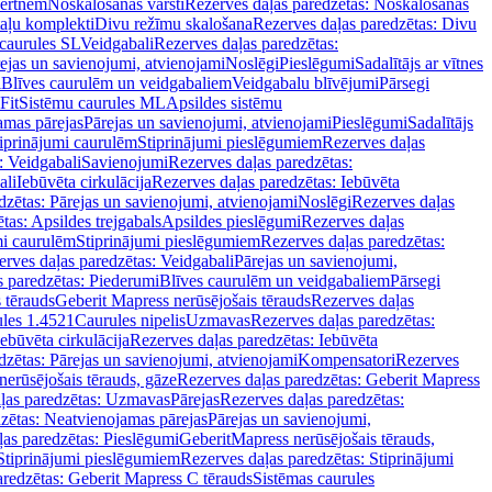
vertnēm
Noskalošanas vārsti
Rezerves daļas paredzētas: Noskalošanas
taļu komplekti
Divu režīmu skalošana
Rezerves daļas paredzētas: Divu
caurules SL
Veidgabali
Rezerves daļas paredzētas:
ejas un savienojumi, atvienojami
Noslēgi
Pieslēgumi
Sadalītājs ar vītnes
i
Blīves caurulēm un veidgabaliem
Veidgabalu blīvējumi
Pārsegi
Fit
Sistēmu caurules ML
Apsildes sistēmu
amas pārejas
Pārejas un savienojumi, atvienojami
Pieslēgumi
Sadalītājs
iprinājumi caurulēm
Stiprinājumi pieslēgumiem
Rezerves daļas
: Veidgabali
Savienojumi
Rezerves daļas paredzētas:
ali
Iebūvēta cirkulācija
Rezerves daļas paredzētas: Iebūvēta
dzētas: Pārejas un savienojumi, atvienojami
Noslēgi
Rezerves daļas
tas: Apsildes trejgabals
Apsildes pieslēgumi
Rezerves daļas
mi caurulēm
Stiprinājumi pieslēgumiem
Rezerves daļas paredzētas:
rves daļas paredzētas: Veidgabali
Pārejas un savienojumi,
s paredzētas: Piederumi
Blīves caurulēm un veidgabaliem
Pārsegi
 tērauds
Geberit Mapress nerūsējošais tērauds
Rezerves daļas
ules 1.4521
Caurules nipelis
Uzmavas
Rezerves daļas paredzētas:
Iebūvēta cirkulācija
Rezerves daļas paredzētas: Iebūvēta
dzētas: Pārejas un savienojumi, atvienojami
Kompensatori
Rezerves
nerūsējošais tērauds, gāze
Rezerves daļas paredzētas: Geberit Mapress
ļas paredzētas: Uzmavas
Pārejas
Rezerves daļas paredzētas:
zētas: Neatvienojamas pārejas
Pārejas un savienojumi,
ļas paredzētas: Pieslēgumi
GeberitMapress nerūsējošais tērauds,
Stiprinājumi pieslēgumiem
Rezerves daļas paredzētas: Stiprinājumi
aredzētas: Geberit Mapress C tērauds
Sistēmas caurules