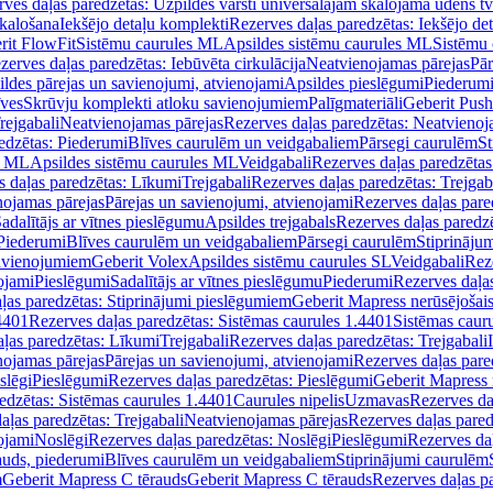
ves daļas paredzētas: Uzpildes vārsti universālajām skalojamā ūdens t
skalošana
Iekšējo detaļu komplekti
Rezerves daļas paredzētas: Iekšējo de
rit FlowFit
Sistēmu caurules ML
Apsildes sistēmu caurules ML
Sistēmu 
zerves daļas paredzētas: Iebūvēta cirkulācija
Neatvienojamas pārejas
Pār
ldes pārejas un savienojumi, atvienojami
Apsildes pieslēgumi
Piederum
īves
Skrūvju komplekti atloku savienojumiem
Palīgmateriāli
Geberit Push
rejgabali
Neatvienojamas pārejas
Rezerves daļas paredzētas: Neatvienoj
edzētas: Piederumi
Blīves caurulēm un veidgabaliem
Pārsegi caurulēm
St
s ML
Apsildes sistēmu caurules ML
Veidgabali
Rezerves daļas paredzētas
 daļas paredzētas: Līkumi
Trejgabali
Rezerves daļas paredzētas: Trejgab
nojamas pārejas
Pārejas un savienojumi, atvienojami
Rezerves daļas pare
adalītājs ar vītnes pieslēgumu
Apsildes trejgabals
Rezerves daļas paredzē
 Piederumi
Blīves caurulēm un veidgabaliem
Pārsegi caurulēm
Stiprināju
savienojumiem
Geberit Volex
Apsildes sistēmu caurules SL
Veidgabali
Reze
ojami
Pieslēgumi
Sadalītājs ar vītnes pieslēgumu
Piederumi
Rezerves daļa
ļas paredzētas: Stiprinājumi pieslēgumiem
Geberit Mapress nerūsējošais
4401
Rezerves daļas paredzētas: Sistēmas caurules 1.4401
Sistēmas caur
ļas paredzētas: Līkumi
Trejgabali
Rezerves daļas paredzētas: Trejgabali
nojamas pārejas
Pārejas un savienojumi, atvienojami
Rezerves daļas pare
slēgi
Pieslēgumi
Rezerves daļas paredzētas: Pieslēgumi
Geberit Mapress 
edzētas: Sistēmas caurules 1.4401
Caurules nipelis
Uzmavas
Rezerves da
aļas paredzētas: Trejgabali
Neatvienojamas pārejas
Rezerves daļas pared
ojami
Noslēgi
Rezerves daļas paredzētas: Noslēgi
Pieslēgumi
Rezerves da
auds, piederumi
Blīves caurulēm un veidgabaliem
Stiprinājumi caurulēm
m
Geberit Mapress C tērauds
Geberit Mapress C tērauds
Rezerves daļas p