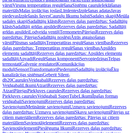
vārsti
Virsmu temperatūras regulēšana
Sistēmu caurule
Ieklāšanas
materiāls
Malas izolācijas joslas
Līmlentes
Izplešanas adatas
Javas
piedevas
Izplešanās šuves
Cauruļu līkumu balsti
Sadales skapji
Metāla
sadales skapji
Sadalītāju klāsts
Rezerves daļas paredzētas: Sadalītāju
klāsts
Sadalītāji grīdas apsildei
Rezerves daļas paredzētas: Sadalītāji
grīdas apsildei
Lodveida ventiļi
Termometrs
Pārejas
Rezerves daļas
paredzētas: Pārejas
Sadalītāju noslēgi
Ātrās atgaisošanas
vārsti
Plūsmas sadalītājs
Temperatūras regulēšanas vienības
Rezerves
daļas paredzētas: Temperatūras regulēšanas vienības
Apsildes
elementu sadalītāji
Rezerves daļas paredzētas: Apsildes elementu
sadalītāji
Apvadi
Regulēšanas komponenti
Servopiedziņas
Telpas
termostati
Galvenie regulatori
Komunikācijas
moduļi
Sensori
Transformatori
Piederumi
Sadalītāju izolācija
Ēku
kanalizācijas sistēmas
Geberit Silent-
db20
Caurules
Veidgabali
Rezerves daļas paredzētas:
Veidgabali
Līkumi
Atzari
Rezerves daļas paredzētas:
Atzari
Pārejas
Piekļuves caurules
Rezerves daļas paredzētas:
Piekļuves caurules
Veidgabali SuperTube
Līkumi
Īpašas formas
veidgabali
Savienojumi
Rezerves daļas paredzētas:
Savienojumi
Metināmie savienojumi
Uzmavu savienojumi
Rezerves
daļas paredzētas: Uzmavu savienojumi
Skavu savienojumi
Pārejas uz
citiem materiāliem
Rezerves daļas paredzētas: Pārejas uz citiem
materiāliem
Savienotājelementi
Rezerves daļas paredzētas:
Savienotājelementi
Pieslēguma līkumi
Rezerves daļas paredzētas: