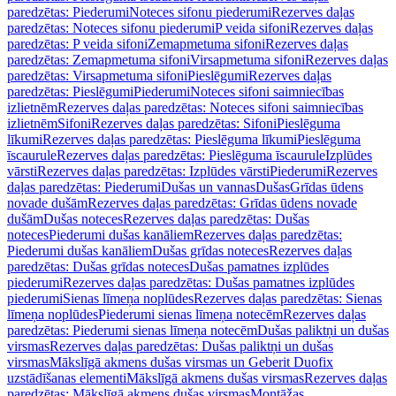
paredzētas: Piederumi
Noteces sifonu piederumi
Rezerves daļas
paredzētas: Noteces sifonu piederumi
P veida sifoni
Rezerves daļas
paredzētas: P veida sifoni
Zemapmetuma sifoni
Rezerves daļas
paredzētas: Zemapmetuma sifoni
Virsapmetuma sifoni
Rezerves daļas
paredzētas: Virsapmetuma sifoni
Pieslēgumi
Rezerves daļas
paredzētas: Pieslēgumi
Piederumi
Noteces sifoni saimniecības
izlietnēm
Rezerves daļas paredzētas: Noteces sifoni saimniecības
izlietnēm
Sifoni
Rezerves daļas paredzētas: Sifoni
Pieslēguma
līkumi
Rezerves daļas paredzētas: Pieslēguma līkumi
Pieslēguma
īscaurule
Rezerves daļas paredzētas: Pieslēguma īscaurule
Izplūdes
vārsti
Rezerves daļas paredzētas: Izplūdes vārsti
Piederumi
Rezerves
daļas paredzētas: Piederumi
Dušas un vannas
Dušas
Grīdas ūdens
novade dušām
Rezerves daļas paredzētas: Grīdas ūdens novade
dušām
Dušas noteces
Rezerves daļas paredzētas: Dušas
noteces
Piederumi dušas kanāliem
Rezerves daļas paredzētas:
Piederumi dušas kanāliem
Dušas grīdas noteces
Rezerves daļas
paredzētas: Dušas grīdas noteces
Dušas pamatnes izplūdes
piederumi
Rezerves daļas paredzētas: Dušas pamatnes izplūdes
piederumi
Sienas līmeņa noplūdes
Rezerves daļas paredzētas: Sienas
līmeņa noplūdes
Piederumi sienas līmeņa notecēm
Rezerves daļas
paredzētas: Piederumi sienas līmeņa notecēm
Dušas paliktņi un dušas
virsmas
Rezerves daļas paredzētas: Dušas paliktņi un dušas
virsmas
Mākslīgā akmens dušas virsmas un Geberit Duofix
uzstādīšanas elementi
Mākslīgā akmens dušas virsmas
Rezerves daļas
paredzētas: Mākslīgā akmens dušas virsmas
Montāžas