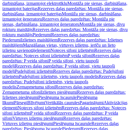
darbināšana, izmantojot elektrotīklu
Montāža pie sienas, darbināšana,
izmantojot baterijas
Rezerves daļas paredzētas: Montāža pie sienas,
darbināšana, izmantojot baterijas
Montāža pie sienas, darbināšana,
izmantojot ģeneratoru
Rezerves daļas paredzētas: Montāža pie
sienas, darbināšana, izmantojot ģeneratoru
Montāža pie sienas, divu
rokturu maisītājs
Rezerves daļas paredzētas: Montāža pie sienas, divu
rokturu maisītājs
Piederumi
Rezerves daļas paredzētas:
Piederumi
Izlietnes maisītājiem
Rezerves daļas paredzētas: Izlietnes
maisītājiem
Mazgāšanas vietas, virtuves izlietņu, ierīču un lieto
izlietņu savienotājelementi
Noteces sifoni izlietnēm
Rezerves daļas
paredzētas: Noteces sifoni izlietnēm
P veida sifoni
Rezerves daļas
paredzētas: P veida sifoni
P veida sifoni, vietu taupoši
modeļi
Rezerves daļas paredzētas: P veida sifoni, vietu taupoši
modeļi
Pudeļsifoni izlietnēm
Rezerves daļas paredzētas: Pudeļsifoni
izlietnēm
Pudeļsifoni izlietnēm, vietu taupošs modelis
Rezerves daļas
paredzētas: Pudeļsifoni izlietnēm, vietu taupošs
modelis
Zemapmetuma sifoni
Rezerves daļas paredzētas:
Zemapmetuma sifoni
Izlietnes pieslēgumi
Rezerves daļas paredzētas:
Izlietnes pieslēgumi
Pieslēguma īscaurule
Pieslēguma
līkumi
Pārsegi
Blīvējumi
Vertikālās caurules
Pagarinājumi
Aktivizācijas
elementi
Noteces sifoni izlietnēm
Rezerves daļas paredzētas: Noteces
sifoni izlietnēm
P veida sifoni
Rezerves daļas paredzētas: P veida
sifoni
Virtuves izlietņu pieslēgumi
Rezerves daļas paredzētas:
Virtuves izlietņu pieslēgumi
Pieslēguma īscaurule
Rezerves daļas
paredzētas: Pieslēguma īscaurule
Piederumi
Rezerves daļas