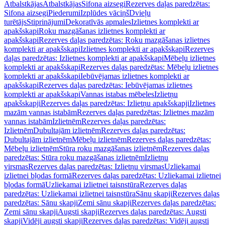
Atbalstkājas
Atbalstkājas
Sifona aizsegi
Rezerves daļas paredzētas:
Sifona aizsegi
Piederumi
Izplūdes vāciņš
Dvieļu
turētājs
Stiprinājumi
Dekoratīvās apmales
Izlietnes komplekti ar
apakšskapi
Roku mazgāšanas izlietnes komplekti ar
apakšskapi
Rezerves daļas paredzētas: Roku mazgāšanas izlietnes
komplekti ar apakšskapi
Izlietnes komplekti ar apakšskapi
Rezerves
daļas paredzētas: Izlietnes komplekti ar apakšskapi
Mēbeļu izlietnes
komplekti ar apakšskapi
Rezerves daļas paredzētas: Mēbeļu izlietnes
komplekti ar apakšskapi
Iebūvējamas izlietnes komplekti ar
apakšskapi
Rezerves daļas paredzētas: Iebūvējamas izlietnes
komplekti ar apakšskapi
Vannas istabas mēbeles
Izlietņu
apakšskapji
Rezerves daļas paredzētas: Izlietņu apakšskapji
Izlietnes
mazām vannas istabām
Rezerves daļas paredzētas: Izlietnes mazām
vannas istabām
Izlietnēm
Rezerves daļas paredzētas:
Izlietnēm
Dubultajām izlietnēm
Rezerves daļas paredzētas:
Dubultajām izlietnēm
Mēbeļu izlietnēm
Rezerves daļas paredzētas:
Mēbeļu izlietnēm
Stūra roku mazgāšanas izlietnēm
Rezerves daļas
paredzētas: Stūra roku mazgāšanas izlietnēm
Izlietņu
virsmas
Rezerves daļas paredzētas: Izlietņu virsmas
Uzliekamai
izlietnei bļodas formā
Rezerves daļas paredzētas: Uzliekamai izlietnei
bļodas formā
Uzliekamai izlietnei taisnstūra
Rezerves daļas
paredzētas: Uzliekamai izlietnei taisnstūra
Sānu skapji
Rezerves daļas
paredzētas: Sānu skapji
Zemi sānu skapji
Rezerves daļas paredzētas:
Zemi sānu skapji
Augsti skapji
Rezerves daļas paredzētas: Augsti
skapji
Vidēji augsti skapji
Rezerves daļas paredzētas: Vidēji augsti