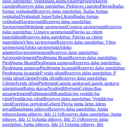
daļas paredzētas: Veidgabali
Līkumi
Atzari
Pārejas
Piekļuves
caurules
Rezerves daļas paredzētas: Piekļuves caurules
Pārejas
Īpašas
formas veidgabali
Rezerves daļas paredzētas: Īpašas formas
veidgabali
Veidgabali SuperTube
Līkumi
Īpašas formas
veidgabali
Savienojumi
Rezerves daļas paredzētas:
Savienojumi
Metināmie savienojumi
Uzmavu savienojumi
Rezerves
daļas paredzētas: Uzmavu savienojumi
Pārejas uz citiem
materiāliem
Rezerves daļas paredzētas: Pārejas uz citiem
materiāliem
Vītņu savienojumi
Rezerves daļas paredzētas: Vītņu
savienojumi
Atloka savienojumi
Atloka
adapteri
Savienotājelementi
Rezerves daļas paredzētas:
Savienotājelementi
Pieslēguma līkumi
Rezerves daļas paredzētas:
Pieslēguma līkumi
Pieslēguma uzmavas
Rezerves daļas paredzētas:
Pieslēguma uzmavas
Pieslēguma īscaurule
Rezerves daļas paredzētas:
Pieslēguma īscaurule
P veida sifoni
Rezerves daļas paredzētas: P
veida sifoni
Gliemežveida sifoni
Rezerves daļas paredzētas:
Gliemežveida sifoni
Piederumi
Cauruļu apskavas
Cauruļu apskavu
stiprinājumi
Balsta skavas
Noslēgi
Blīvējumi
Celtniecības
aizsargelementi
Palīgmateriāli
Kanalizācijas ventilācijas
vārsti
Ventilācijas vārsti
Rezerves daļas paredzētas: Ventilācijas
vārsti
Enerģijas pretvārsti
Geberit Pluvia jumta lietus ūdens
novadīšana
Jumta piltuves
Rezerves daļas paredzētas: Jumta
piltuves
Jumta piltuves, līdz 12 l/s
Rezerves daļas paredzētas: Jumta
piltuves, līdz 12 l/s
Jumta piltuves, līdz 25 l/s
Rezerves daļas
paredzētas: Jumta piltuves, līdz 25 l/s
Jumta piltuves, līdz