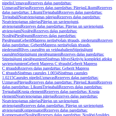
nipelis
Uzmavas
Rezerves daļas paredzētas:
Uzmavas
Pārejas
Rezerves daļas paredzētas: Pārejas
Līkumi
Rezerves
daļas paredzētas: Līkumi
Trejgabali
Rezerves daļas paredzētas:
Trejgabali
Neatvienojamas pārejas
Rezerves daļas paredzētas:
Neatvienojamas pārejas
Pārejas un savienojumi,
atvienojami
Rezerves daļas paredzētas: Pārejas un savienojumi,
atvienojami
Noslēgi
Rezerves daļas paredzētas:
Noslēgi
Pieslēgumi
Rezerves daļas paredzētas:
Pieslēgumi
GeberitMapress nerūsējošais tērauds, piederumi
Rezerves
daļas paredzētas: GeberitMapress nerūsējošais tērauds,
piederumi
Blīves caurulēm un veidgabaliem
Stiprinājumi
caurulēm
Stiprinājumi pieslēgumiem
Rezerves daļas paredzētas:
Stiprinājumi pieslēgumiem
Sistēmas blīves
Skrūvju komplekti atloku
savienojumiem
Geberit Mapress C tērauds
Geberit Mapress
C tērauds
Rezerves daļas paredzētas: Geberit Mapress
C tērauds
Sistēmas caurules 1.0034
Sistēmas caurules
1.0215
Caurules nipelis
Uzmavas
Rezerves daļas paredzētas:
Uzmavas
Pārejas
Rezerves daļas paredzētas: Pārejas
Līkumi
Rezerves
daļas paredzētas: Līkumi
Trejgabali
Rezerves daļas paredzētas:
Trejgabali
Krusta elementi
Rezerves daļas paredzētas: Krusta
elementi
Neatvienojamas pārejas
Rezerves daļas paredzētas:
Neatvienojamas pārejas
Pārejas un savienojumi,
atvienojami
Rezerves daļas paredzētas: Pārejas un savienojumi,
atvienojami
Kompensatori
Rezerves daļas paredzētas:
Kompensatori
Noslēgi
Rezerves daļas paredzētas: Noslēgi
Apsildes