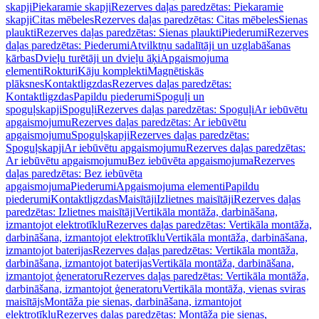
skapji
Piekaramie skapji
Rezerves daļas paredzētas: Piekaramie
skapji
Citas mēbeles
Rezerves daļas paredzētas: Citas mēbeles
Sienas
plaukti
Rezerves daļas paredzētas: Sienas plaukti
Piederumi
Rezerves
daļas paredzētas: Piederumi
Atvilktņu sadalītāji un uzglabāšanas
kārbas
Dvieļu turētāji un dvieļu āķi
Apgaismojuma
elementi
Rokturi
Kāju komplekti
Magnētiskās
plāksnes
Kontaktligzdas
Rezerves daļas paredzētas:
Kontaktligzdas
Papildu piederumi
Spoguļi un
spoguļskapji
Spoguļi
Rezerves daļas paredzētas: Spoguļi
Ar iebūvētu
apgaismojumu
Rezerves daļas paredzētas: Ar iebūvētu
apgaismojumu
Spoguļskapji
Rezerves daļas paredzētas:
Spoguļskapji
Ar iebūvētu apgaismojumu
Rezerves daļas paredzētas:
Ar iebūvētu apgaismojumu
Bez iebūvēta apgaismojuma
Rezerves
daļas paredzētas: Bez iebūvēta
apgaismojuma
Piederumi
Apgaismojuma elementi
Papildu
piederumi
Kontaktligzdas
Maisītāji
Izlietnes maisītāji
Rezerves daļas
paredzētas: Izlietnes maisītāji
Vertikāla montāža, darbināšana,
izmantojot elektrotīklu
Rezerves daļas paredzētas: Vertikāla montāža,
darbināšana, izmantojot elektrotīklu
Vertikāla montāža, darbināšana,
izmantojot baterijas
Rezerves daļas paredzētas: Vertikāla montāža,
darbināšana, izmantojot baterijas
Vertikāla montāža, darbināšana,
izmantojot ģeneratoru
Rezerves daļas paredzētas: Vertikāla montāža,
darbināšana, izmantojot ģeneratoru
Vertikāla montāža, vienas sviras
maisītājs
Montāža pie sienas, darbināšana, izmantojot
elektrotīklu
Rezerves daļas paredzētas: Montāža pie sienas,