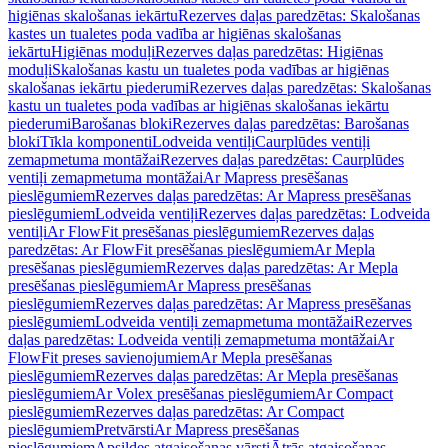
higiēnas skalošanas iekārtu
Rezerves daļas paredzētas: Skalošanas
kastes un tualetes poda vadība ar higiēnas skalošanas
iekārtu
Higiēnas moduļi
Rezerves daļas paredzētas: Higiēnas
moduļi
Skalošanas kastu un tualetes poda vadības ar higiēnas
skalošanas iekārtu piederumi
Rezerves daļas paredzētas: Skalošanas
kastu un tualetes poda vadības ar higiēnas skalošanas iekārtu
piederumi
Barošanas bloki
Rezerves daļas paredzētas: Barošanas
bloki
Tīkla komponenti
Lodveida ventiļi
Caurplūdes ventiļi
zemapmetuma montāžai
Rezerves daļas paredzētas: Caurplūdes
ventiļi zemapmetuma montāžai
Ar Mapress presēšanas
pieslēgumiem
Rezerves daļas paredzētas: Ar Mapress presēšanas
pieslēgumiem
Lodveida ventiļi
Rezerves daļas paredzētas: Lodveida
ventiļi
Ar FlowFit presēšanas pieslēgumiem
Rezerves daļas
paredzētas: Ar FlowFit presēšanas pieslēgumiem
Ar Mepla
presēšanas pieslēgumiem
Rezerves daļas paredzētas: Ar Mepla
presēšanas pieslēgumiem
Ar Mapress presēšanas
pieslēgumiem
Rezerves daļas paredzētas: Ar Mapress presēšanas
pieslēgumiem
Lodveida ventiļi zemapmetuma montāžai
Rezerves
daļas paredzētas: Lodveida ventiļi zemapmetuma montāžai
Ar
FlowFit preses savienojumiem
Ar Mepla presēšanas
pieslēgumiem
Rezerves daļas paredzētas: Ar Mepla presēšanas
pieslēgumiem
Ar Volex presēšanas pieslēgumiem
Ar Compact
pieslēgumiem
Rezerves daļas paredzētas: Ar Compact
pieslēgumiem
Pretvārsti
Ar Mapress presēšanas
pieslēgumiem
Apsildes atgaisošanas vārsti
Ātrās atgaisošanas