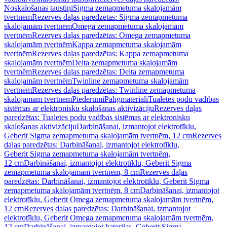
Noskalošanas taustiņi
Sigma zemapmetuma skalojamām
tvertnēm
Rezerves daļas paredzētas: Sigma zemapmetuma
skalojamām tvertnēm
Omega zemapmetuma skalojamām
tvertnēm
Rezerves daļas paredzētas: Omega zemapmetuma
skalojamām tvertnēm
Kappa zemapmetuma skalojamām
tvertnēm
Rezerves daļas paredzētas: Kappa zemapmetuma
skalojamām tvertnēm
Delta zemapmetuma skalojamām
tvertnēm
Rezerves daļas paredzētas: Delta zemapmetuma
skalojamām tvertnēm
Twinline zemapmetuma skalojamām
tvertnēm
Rezerves daļas paredzētas: Twinline zemapmetuma
skalojamām tvertnēm
Piederumi
Palīgmateriāli
Tualetes podu vadības
sistēmas ar elektronisku skalošanas aktivizāciju
Rezerves daļas
paredzētas: Tualetes podu vadības sistēmas ar elektronisku
skalošanas aktivizāciju
Darbināšanai, izmantojot elektrotīklu,
Geberit Sigma zemapmetuma skalojamām tvertnēm, 12 cm
Rezerves
daļas paredzētas: Darbināšanai, izmantojot elektrotīklu,
Geberit Sigma zemapmetuma skalojamām tvertnēm,
12 cm
Darbināšanai, izmantojot elektrotīklu, Geberit Sigma
zemapmetuma skalojamām tvertnēm, 8 cm
Rezerves daļas
paredzētas: Darbināšanai, izmantojot elektrotīklu, Geberit Sigma
zemapmetuma skalojamām tvertnēm, 8 cm
Darbināšanai, izmantojot
elektrotīklu, Geberit Omega zemapmetuma skalojamām tvertnēm,
12 cm
Rezerves daļas paredzētas: Darbināšanai, izmantojot
elektrotīklu, Geberit Omega zemapmetuma skalojamām tvertnēm,
12 cm
Darbināšanai, izmantojot baterijas, Geberit Sigma