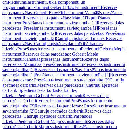
cm
Piederumi
Instrumenti, tīkla komponenti un
programmatūra
Instrumenti
Geberit FlowFit instrumenti
Rezerves
daļas paredzētas: Geberit FlowFit instrumenti
Manuālās presēšanas
instrumenti
Rezerves daļas paredzētas: Manuālās presēšanas
instrumenti
Presēšanas instrumentu savietojamība [1]
Rezerves daļas
paredzētas: Presēšanas instrumentu savietojamība [1]
Presēšanas
instrumentu savietojamība [2]
Rezerves daļas paredzētas: Presēšanas
instrumentu savietojamība [2]
Cauruļu apstrādes darbarīki
Rezerves
daļas paredzētas: Cauruļu apstrādes darbarīki
Pārbaudes
līdzeklis
Presēšanas ierīces ar instrumentiem
Piederumi
Geberit Mepla
instrumenti
Rezerves daļas paredzētas: Geberit Mepla
instrumenti
Manuālās presēšanas instrumenti
Rezerves daļas
paredzētas: Manuālās presēšanas instrumenti
Presēšanas instrumentu
savienojamība [1]
Rezerves daļas paredzētas: Presēšanas instrumentu
savienojamība [1]
Presēšanas instrumentu savienojamība [2]
Rezerves
daļas paredzētas: Presēšanas instrumentu savienojamība [2]
Cauruļu
apstrādes darbarīki
Rezerves daļas paredzētas: Cauruļu apstrādes
darbarīki
Spiediena testa korķis
Pārbaudes
līdzeklis
Piederumi
Geberit Volex instrumenti
Rezerves daļas
paredzētas: Geberit Volex instrumenti
Presēšanas instrumentu
savienojamība [2]
Rezerves daļas paredzētas: Presēšanas instrumentu
savienojamība [2]
Cauruļu apstrādes darbarīki
Rezerves daļas
paredzētas: Cauruļu apstrādes darbarīki
Pārbaudes
līdzeklis
Piederumi
Geberit Mapress instrumenti
Rezerves daļas
paredzētas: Geberit Mapress instrumenti
Presēšanas instrumentu