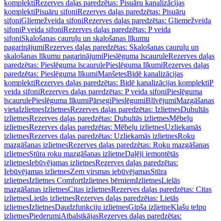
komplekti
Rezerves daļas paredzētas: Pisuāru kanalizācijas
komplekti
Pisuāru sifoni
Rezerves daļas paredzētas: Pisuāru
sifoni
Gliemežveida sifoni
Rezerves daļas paredzētas: Gliemežveida
sifoni
P veida sifoni
Rezerves daļas paredzētas: P veida
sifoni
Skalošanas cauruļu un skalošanas līkumu
pagarinājumi
Rezerves daļas paredzētas: Skalošanas cauruļu un
skalošanas līkumu pagarinājumi
Pieslēguma īscaurule
Rezerves daļas
paredzētas: Pieslēguma īscaurule
Pieslēguma līkumi
Rezerves daļas
paredzētas: Pieslēguma līkumi
Manšetes
Bidē kanalizācijas
komplekti
Rezerves daļas paredzētas: Bidē kanalizācijas komplekti
P
veida sifoni
Rezerves daļas paredzētas: P veida sifoni
Pieslēguma
īscaurule
Pieslēguma līkumi
Pārsegi
Pieslēgumi
Blīvējumi
Mazgāšanas
vieta
Izlietnes
Izlietnes
Rezerves daļas paredzētas: Izlietnes
Dubultās
izlietnes
Rezerves daļas paredzētas: Dubultās izlietnes
Mēbeļu
izlietnes
Rezerves daļas paredzētas: Mēbeļu izlietnes
Uzliekamās
izlietnes
Rezerves daļas paredzētas: Uzliekamās izlietnes
Roku
mazgāšanas izlietnes
Rezerves daļas paredzētas: Roku mazgāšanas
izlietnes
Stūra roku mazgāšanas izlietne
Daļēji iemontētās
izlietnes
Iebūvējamas izlietnes
Rezerves daļas paredzētas:
Iebūvējamas izlietnes
Zem virsmas iebūvējamas
Stūra
izlietnes
Izlietnes Comfort
Izlietnes bērniem
Izlietnes
Lielās
mazgāšanas izlietnes
Citas izlietnes
Rezerves daļas paredzētas: Citas
izlietnes
Lietās izlietnes
Rezerves daļas paredzētas: Lietās
izlietnes
Izlietnes
Daudzfunkciju izlietnes
Ģipša izlietne
Klašu telpu
izlietnes
Piederumi
Atbalstkājas
Rezerves daļas paredzētas: