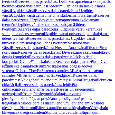
tvertnes
Rezerves daļas paredzētas: Delta zemapmetuma skalojamās
tvertnes
Skalošanas caurules
Piederumi
Uzpildes un noskalošanas
vārsti
Uzpildes vārsti
Rezerves daļas paredzētas: Uzpildes
vārsti
Uzpildes vārsti zemapmetuma skalojamām tvertnēm
Rezerves
daļas paredzētas: Uzpildes vārsti zemapmetuma skalojamām
tvertnēm
Uzpildes vārsti keramikas skalojamā ūdens
tvertnēm
Rezerves daļas paredzētas: Uzpildes vārsti keramikas
skalojamā ūdens tvertnēm
Uzpildes vārsti universālajām skalojamā
ūdens tvertnēm
Rezerves daļas paredzētas: Uzpildes vārsti
universālajām skalojamā ūdens tvertnēm
Noskalošanas
vārsti
Rezerves daļas paredzētas: Noskalošanas vārsti
Divu režīmu
skalošana
Rezerves daļas paredzētas: Divu režīmu skalošana
Iekšējo
detaļu komplekti
Rezerves daļas paredzētas: Iekšējo detaļu
komplekti
Divu režīmu skalošana
Rezerves daļas paredzētas: Divu
režīmu skalošana
Piederumi
Noskalošanas pogas
Padeves
sistēmas
Geberit FlowFit
Sistēmu caurules ML
Apsildes sistēmu
caurules ML
Sistēmu caurules SL
Veidgabali
Rezerves daļas
paredzētas: Veidgabali
Savienojumi
Pārejas
Līkumi
Trejgabali
Iebūvēta
cirkulācija
Rezerves daļas paredzētas: Iebūvēta
cirkulācija
Neatvienojamas pārejas
Pārejas un savienojumi,
atvienojami
Noslēgi
Pieslēgumi
Sadalītājs ar vītnes
pieslēgumu
Sadalītājs ar presēšanas pieslēgumu
Apsildes
trejgabals
Apsildes pārejas un savienojumi, atvienojami
Apsildes
pieslēgumi
Piederumi
Blīves caurulēm un veidgabaliem
Veidgabalu
blīvējumi
Pārsegi caurulēm
Stiprinājumi caurulēm
Stiprinājumi