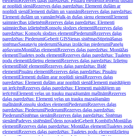
elementi
Rezerves daļas paredzētas: Pisuāru elementi
Elementi dušām
ar noplūdi sienā
Rezerves daļas paredzētas: Elementi dušām ar
noplūdi sienā
Elementi dušām un vannām
Rezerves daļas paredzētas:
Elementi dušām un vannām
Walk-in dušas sienu elementi
Elementi
saimniecības izlietnēm
Rezerves daļas paredzētas: Elementi
saimniecības izlietnēm
Konsoļu slodzes elementi
Rezerves daļas
paredzētas: Konsoļu slodzes elementi
Piederumi
Rezerves daļas
paredzētas: Piederumi
Geberit GIS
Sienas sistēmas
Stiprināšanas
sistēmas
Sagatavju piederumi
Skaņas izolācijas piederumi
Paneļu
apšuvums
Montāžas elementi
Rezerves daļas paredzētas: Montāžas
elementi
Tualetes podu elementi
Rezerves daļas paredzētas: Tualetes
podu elementi
Izlietņu elementi
Rezerves daļas paredzētas: Izlietņu
elementi
Bidē elementi
Rezerves daļas paredzētas: Bidē
elementi
Pisuāru elementi
Rezerves daļas paredzētas: Pisuāru
elementi
Elementi dušām arar noplūdi sienā
Rezerves daļas
paredzētas: Elementi dušām arar noplūdi sienā
Elementi maisītājiem
un ierīcēm
Rezerves daļas paredzētas: Elementi maisītājiem un
ierīcēm
Elementi veļas un trauku mazgājamām mašīnām
Rezerves
daļas paredzētas: Elementi veļas un trauku mazgājamām
mašīnām
Konsoļu slodzes elementi
Piederumi
Rezerves daļas
paredzētas: Piederumi
Piederumi
Rezerves daļas paredzētas:
Piederumi
Sistēmas sienām
Rezerves daļas paredzētas: Sistēmas
sienām
Padeves sistēmām
Ūdens novadei
Geberit Kombifix
Montāžas
elementi
Rezerves daļas paredzētas: Montāžas elementi
Tualetes podu
elementi
Rezerves daļas paredzētas: Tualetes podu elementi
Izlietņu