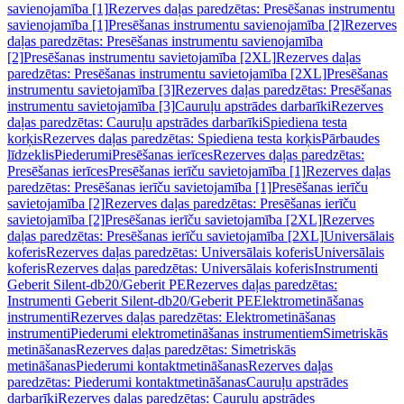
savienojamība [1]
Rezerves daļas paredzētas: Presēšanas instrumentu
savienojamība [1]
Presēšanas instrumentu savienojamība [2]
Rezerves
daļas paredzētas: Presēšanas instrumentu savienojamība
[2]
Presēšanas instrumentu savietojamība [2XL]
Rezerves daļas
paredzētas: Presēšanas instrumentu savietojamība [2XL]
Presēšanas
instrumentu savietojamība [3]
Rezerves daļas paredzētas: Presēšanas
instrumentu savietojamība [3]
Cauruļu apstrādes darbarīki
Rezerves
daļas paredzētas: Cauruļu apstrādes darbarīki
Spiediena testa
korķis
Rezerves daļas paredzētas: Spiediena testa korķis
Pārbaudes
līdzeklis
Piederumi
Presēšanas ierīces
Rezerves daļas paredzētas:
Presēšanas ierīces
Presēšanas ierīču savietojamība [1]
Rezerves daļas
paredzētas: Presēšanas ierīču savietojamība [1]
Presēšanas ierīču
savietojamība [2]
Rezerves daļas paredzētas: Presēšanas ierīču
savietojamība [2]
Presēšanas ierīču savietojamība [2XL]
Rezerves
daļas paredzētas: Presēšanas ierīču savietojamība [2XL]
Universālais
koferis
Rezerves daļas paredzētas: Universālais koferis
Universālais
koferis
Rezerves daļas paredzētas: Universālais koferis
Instrumenti
Geberit Silent-db20/Geberit PE
Rezerves daļas paredzētas:
Instrumenti Geberit Silent-db20/Geberit PE
Elektrometināšanas
instrumenti
Rezerves daļas paredzētas: Elektrometināšanas
instrumenti
Piederumi elektrometināšanas instrumentiem
Simetriskās
metināšanas
Rezerves daļas paredzētas: Simetriskās
metināšanas
Piederumi kontaktmetināšanas
Rezerves daļas
paredzētas: Piederumi kontaktmetināšanas
Cauruļu apstrādes
darbarīki
Rezerves daļas paredzētas: Cauruļu apstrādes