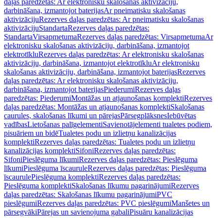
daļas paredzētas: Ar elektronisku skalošanas aktivizāciju,
darbināšana, izmantojot baterijas
Ar pneimatisku skalošanas
aktivizāciju
Rezerves daļas paredzētas: Ar pneimatisku skalošanas
aktivizāciju
Standarta
Rezerves daļas paredzētas:
Standarta
Virsapmetuma
Rezerves daļas paredzētas: Virsapmetuma
Ar
elektronisku skalošanas aktivizāciju, darbināšana, izmantojot
elektrotīklu
Rezerves daļas paredzētas: Ar elektronisku skalošanas
aktivizāciju, darbināšana, izmantojot elektrotīklu
Ar elektronisku
skalošanas aktivizāciju, darbināšana, izmantojot baterijas
Rezerves
daļas paredzētas: Ar elektronisku skalošanas aktivizāciju,
darbināšana, izmantojot baterijas
Piederumi
Rezerves daļas
paredzētas: Piederumi
Montāžas un atjaunošanas komplekti
Rezerves
daļas paredzētas: Montāžas un atjaunošanas komplekti
Skalošanas
caurules, skalošanas līkumi un pārejas
Pārsegplāksnes
Iebūvētas
vadības
Lietošanas palīgelementi
Savienotājelementi tualetes podiem,
pisuāriem un bidē
Tualetes podu un izlietņu kanalizācijas
komplekti
Rezerves daļas paredzētas: Tualetes podu un izlietņu
kanalizācijas komplekti
Sifoni
Rezerves daļas paredzētas:
Sifoni
Pieslēguma līkumi
Rezerves daļas paredzētas: Pieslēguma
līkumi
Pieslēguma īscaurule
Rezerves daļas paredzētas: Pieslēguma
īscaurule
Pieslēguma komplekti
Rezerves daļas paredzētas:
Pieslēguma komplekti
Skalošanas līkumu pagarinājumi
Rezerves
daļas paredzētas: Skalošanas līkumu pagarinājumi
PVC
pieslēgumi
Rezerves daļas paredzētas: PVC pieslēgumi
Manšetes un
pārsegvāki
Pārejas un savienojuma gabali
Pisuāru kanalizācijas