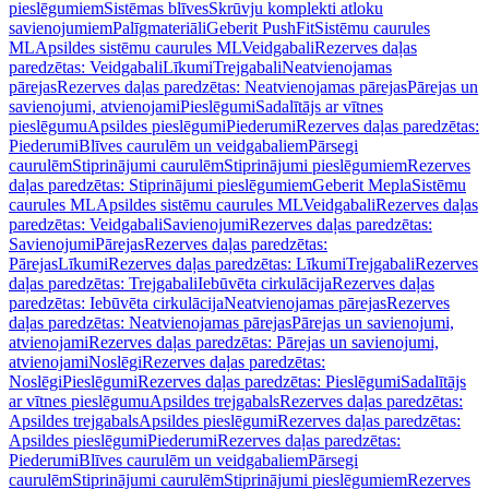
pieslēgumiem
Sistēmas blīves
Skrūvju komplekti atloku
savienojumiem
Palīgmateriāli
Geberit PushFit
Sistēmu caurules
ML
Apsildes sistēmu caurules ML
Veidgabali
Rezerves daļas
paredzētas: Veidgabali
Līkumi
Trejgabali
Neatvienojamas
pārejas
Rezerves daļas paredzētas: Neatvienojamas pārejas
Pārejas un
savienojumi, atvienojami
Pieslēgumi
Sadalītājs ar vītnes
pieslēgumu
Apsildes pieslēgumi
Piederumi
Rezerves daļas paredzētas:
Piederumi
Blīves caurulēm un veidgabaliem
Pārsegi
caurulēm
Stiprinājumi caurulēm
Stiprinājumi pieslēgumiem
Rezerves
daļas paredzētas: Stiprinājumi pieslēgumiem
Geberit Mepla
Sistēmu
caurules ML
Apsildes sistēmu caurules ML
Veidgabali
Rezerves daļas
paredzētas: Veidgabali
Savienojumi
Rezerves daļas paredzētas:
Savienojumi
Pārejas
Rezerves daļas paredzētas:
Pārejas
Līkumi
Rezerves daļas paredzētas: Līkumi
Trejgabali
Rezerves
daļas paredzētas: Trejgabali
Iebūvēta cirkulācija
Rezerves daļas
paredzētas: Iebūvēta cirkulācija
Neatvienojamas pārejas
Rezerves
daļas paredzētas: Neatvienojamas pārejas
Pārejas un savienojumi,
atvienojami
Rezerves daļas paredzētas: Pārejas un savienojumi,
atvienojami
Noslēgi
Rezerves daļas paredzētas:
Noslēgi
Pieslēgumi
Rezerves daļas paredzētas: Pieslēgumi
Sadalītājs
ar vītnes pieslēgumu
Apsildes trejgabals
Rezerves daļas paredzētas:
Apsildes trejgabals
Apsildes pieslēgumi
Rezerves daļas paredzētas:
Apsildes pieslēgumi
Piederumi
Rezerves daļas paredzētas:
Piederumi
Blīves caurulēm un veidgabaliem
Pārsegi
caurulēm
Stiprinājumi caurulēm
Stiprinājumi pieslēgumiem
Rezerves