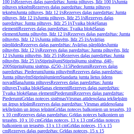
100 l/s
Rezerves daļas paredzētas: Jumta piltuves, līdz 100 l/s
Jumta
piltuves teknēm
Rezerves daļas paredzētas: Jumta piltuves
teknēm
Jumta piltuves, līdz 12 l/s
Rezerves daļas paredzētas: Jumta
piltuves, līdz 12 l/s
Jumta piltuves, līdz 25 l/s
Rezerves daļas
paredzētas: Jumta piltuves, līdz 25 l/s
Tvaika bloķēšanas
elementi
Rezerves daļas paredzētas: Tvaika bloķēšanas
elementi
Jumta piltuvēm, līdz 12 l/s
Rezerves daļas paredzētas: Jumta
piltuvēm, līdz 12 l/s
Jumta piltuvēm, līdz 25 l/s
Avārijas
pārplūdes
Rezerves daļas paredzētas: Avārijas pārplūdes
Jumta
piltuvēm, līdz 12 l/s
Rezerves daļas paredzētas: Jumta piltuvēm, līdz
12 l/s
Jumta piltuvēm, līdz 25 l/s
Rezerves daļas paredzētas: Jumta
piltuvēm, līdz 25 l/s
Stiprinājumi
Stiprinājumu sistēma, d40–
200
Stiprinājumu sistēma, d250–315
Piederumi
Rezerves daļas
paredzētas: Piederumi
Jumta piltuvēm
Rezerves daļas paredzētas:
Jumta piltuvēm
Stiprinājumiem
Standarta jumta lietus ūdens
novadīšana
Jumta piltuves
Rezerves daļas paredzētas: Jumta
piltuves
Tvaika bloķēšanas elementi
Rezerves daļas paredzētas:
Tvaika bloķēšanas elementi
Piederumi
Rezerves daļas paredzētas:
Piederumi
Grīdas noteces sistēmas
Virsmas atūdeņošana iekštelpām
un ārpus telpām
Rezerves daļas paredzētas: Virsmas atūdeņošana
iekštelpām un ārpus telpām
Grīdas noteces balkoniem un terasēm, 10
x 10 cm
Rezerves daļas paredzētas: Grīdas noteces balkoniem un
terasēm, 10 x 10 cm
Grīdas noteces, 13 x 13 cm
Grīdas noteces
balkoniem un terasēm, 13 x 13 cm
Grīdas noteces, 15 x 15
cm
Rezerves daļas paredzētas: Grīdas noteces, 15 x 15