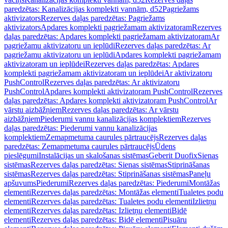
paredzētas: Kanalizācijas komplekti vannām, d52
Pagriežams
aktivizators
Rezerves daļas paredzētas: Pagriežams
aktivizators
Apdares komplekti pagriežamam aktivizatoram
Rezerves
daļas paredzētas: Apdares komplekti pagriežamam aktivizatoram
Ar
pagriežamu aktivizatoru un ieplūdi
Rezerves daļas paredzētas: Ar
pagriežamu aktivizatoru un ieplūdi
Apdares komplekti pagriežamam
aktivizatoram un ieplūdei
Rezerves daļas paredzētas: Apdares
komplekti pagriežamam aktivizatoram un ieplūdei
Ar aktivizatoru
PushControl
Rezerves daļas paredzētas: Ar aktivizatoru
PushControl
Apdares komplekti aktivizatoram PushControl
Rezerves
daļas paredzētas: Apdares komplekti aktivizatoram PushControl
Ar
vārstu aizbāžņiem
Rezerves daļas paredzētas: Ar vārstu
aizbāžņiem
Piederumi vannu kanalizācijas komplektiem
Rezerves
daļas paredzētas: Piederumi vannu kanalizācijas
komplektiem
Zemapmetuma caurules pārtraucējs
Rezerves daļas
paredzētas: Zemapmetuma caurules pārtraucējs
Ūdens
pieslēgumi
Instalācijas un skalošanas sistēmas
Geberit Duofix
Sienas
sistēmas
Rezerves daļas paredzētas: Sienas sistēmas
Stiprināšanas
sistēmas
Rezerves daļas paredzētas: Stiprināšanas sistēmas
Paneļu
apšuvums
Piederumi
Rezerves daļas paredzētas: Piederumi
Montāžas
elementi
Rezerves daļas paredzētas: Montāžas elementi
Tualetes podu
elementi
Rezerves daļas paredzētas: Tualetes podu elementi
Izlietņu
elementi
Rezerves daļas paredzētas: Izlietņu elementi
Bidē
elementi
Rezerves daļas paredzētas: Bidē elementi
Pisuāru