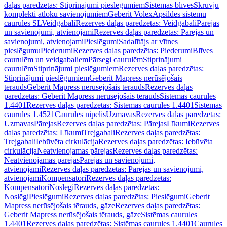
daļas paredzētas: Stiprinājumi pieslēgumiem
Sistēmas blīves
Skrūvju
komplekti atloku savienojumiem
Geberit Volex
Apsildes sistēmu
caurules SL
Veidgabali
Rezerves daļas paredzētas: Veidgabali
Pārejas
un savienojumi, atvienojami
Rezerves daļas paredzētas: Pārejas un
savienojumi, atvienojami
Pieslēgumi
Sadalītājs ar vītnes
pieslēgumu
Piederumi
Rezerves daļas paredzētas: Piederumi
Blīves
caurulēm un veidgabaliem
Pārsegi caurulēm
Stiprinājumi
caurulēm
Stiprinājumi pieslēgumiem
Rezerves daļas paredzētas:
Stiprinājumi pieslēgumiem
Geberit Mapress nerūsējošais
tērauds
Geberit Mapress nerūsējošais tērauds
Rezerves daļas
paredzētas: Geberit Mapress nerūsējošais tērauds
Sistēmas caurules
1.4401
Rezerves daļas paredzētas: Sistēmas caurules 1.4401
Sistēmas
caurules 1.4521
Caurules nipelis
Uzmavas
Rezerves daļas paredzētas:
Uzmavas
Pārejas
Rezerves daļas paredzētas: Pārejas
Līkumi
Rezerves
daļas paredzētas: Līkumi
Trejgabali
Rezerves daļas paredzētas:
Trejgabali
Iebūvēta cirkulācija
Rezerves daļas paredzētas: Iebūvēta
cirkulācija
Neatvienojamas pārejas
Rezerves daļas paredzētas:
Neatvienojamas pārejas
Pārejas un savienojumi,
atvienojami
Rezerves daļas paredzētas: Pārejas un savienojumi,
atvienojami
Kompensatori
Rezerves daļas paredzētas:
Kompensatori
Noslēgi
Rezerves daļas paredzētas:
Noslēgi
Pieslēgumi
Rezerves daļas paredzētas: Pieslēgumi
Geberit
Mapress nerūsējošais tērauds, gāze
Rezerves daļas paredzētas:
Geberit Mapress nerūsējošais tērauds, gāze
Sistēmas caurules
1.4401
Rezerves daļas paredzētas: Sistēmas caurules 1.4401
Caurules