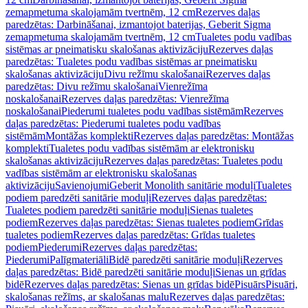
zemapmetuma skalojamām tvertnēm, 12 cm
Rezerves daļas
paredzētas: Darbināšanai, izmantojot baterijas, Geberit Sigma
zemapmetuma skalojamām tvertnēm, 12 cm
Tualetes podu vadības
sistēmas ar pneimatisku skalošanas aktivizāciju
Rezerves daļas
paredzētas: Tualetes podu vadības sistēmas ar pneimatisku
skalošanas aktivizāciju
Divu režīmu skalošanai
Rezerves daļas
paredzētas: Divu režīmu skalošanai
Vienrežīma
noskalošanai
Rezerves daļas paredzētas: Vienrežīma
noskalošanai
Piederumi tualetes podu vadības sistēmām
Rezerves
daļas paredzētas: Piederumi tualetes podu vadības
sistēmām
Montāžas komplekti
Rezerves daļas paredzētas: Montāžas
komplekti
Tualetes podu vadības sistēmām ar elektronisku
skalošanas aktivizāciju
Rezerves daļas paredzētas: Tualetes podu
vadības sistēmām ar elektronisku skalošanas
aktivizāciju
Savienojumi
Geberit Monolith sanitārie moduļi
Tualetes
podiem paredzēti sanitārie moduļi
Rezerves daļas paredzētas:
Tualetes podiem paredzēti sanitārie moduļi
Sienas tualetes
podiem
Rezerves daļas paredzētas: Sienas tualetes podiem
Grīdas
tualetes podiem
Rezerves daļas paredzētas: Grīdas tualetes
podiem
Piederumi
Rezerves daļas paredzētas:
Piederumi
Palīgmateriāli
Bidē paredzēti sanitārie moduļi
Rezerves
daļas paredzētas: Bidē paredzēti sanitārie moduļi
Sienas un grīdas
bidē
Rezerves daļas paredzētas: Sienas un grīdas bidē
Pisuārs
Pisuāri,
skalošanas režīms, ar skalošanas malu
Rezerves daļas paredzētas: