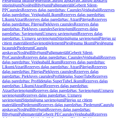
Pieslēguma līkumi
Piederumi
Cauruļu apskavas
Cauruļu apskavu
stiprinājumi
Noslēgi
Blīvējumi
Palīgmateriāli
Geberit Silent-
PP
Caurules
Rezerves daļas paredzētas: Caurules
Veidgabali
Rezerves
daļas paredzētas: Veidgabali
Līkumi
Rezerves daļas paredzētas:
Līkumi
Atzari
Rezerves daļas paredzētas: Atzari
Pārejas
Rezerves
daļas paredzētas: Pārejas
Piekļuves caurules
Rezerves daļas
paredzētas: Piekļuves caurules
Savienojumi
Rezerves daļas
paredzētas: Savienojumi
Uzmavu savienojumi
Rezerves daļas
paredzētas: Uzmavu savienojumi
Stiprinājuma savienojumi
Pārejas uz
citiem materiāliem
Savienotājelementi
Pieslēguma līkumi
Pieslēguma
īscaurule
Piederumi
Cauruļu
apskavas
Noslēgi
Blīvējumi
Palīgmateriāli
Geberit Silent-
Pro
Caurules
Rezerves daļas paredzētas: Caurules
Veidgabali
Rezerves
daļas paredzētas: Veidgabali
Līkumi
Rezerves daļas paredzētas:
Līkumi
Atzari
Rezerves daļas paredzētas: Atzari
Pārejas
Rezerves
daļas paredzētas: Pārejas
Piekļuves caurules
Rezerves daļas
paredzētas: Piekļuves caurules
Profildetaļas SuperTube
Rezerves
daļas paredzētas: Profildetaļas SuperTube
Līkumi
Rezerves daļas
paredzētas: Līkumi
Atzari
Rezerves daļas paredzētas:
Atzari
Savienojumi
Rezerves daļas paredzētas: Savienojumi
Uzmavu
savienojumi
Rezerves daļas paredzētas: Uzmavu
savienojumi
Stiprinājuma savienojumi
Pārejas uz citiem
materiāliem
Piederumi
Rezerves daļas paredzētas: Piederumi
Cauruļu
apskavas
Noslēgi
Blīvējumi
Rezerves daļas paredzētas:
Blīvējumi
Palīgmateriāli
Geberit PE
Caurules
Veidgabali
Rezerves