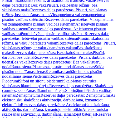
Pisuāri, skalošanas režīms, ar skalošanas malu
Bez vāka
Rezerves
daļas paredzētas: Bez vāka
Pisuāri, skalošanas režīms, bez
skalošanas malas
Rezerves daļas paredzētas: Pisuāri, skalošanas
režīms, bez skalošanas malas
Virsapmetuma vai zemapmetuma
pisuāru vadības sistēmām
Rezerves daļas paredzētas: Virsapmetuma
vai zemapmetuma pisuāru vadības sistēmām
Ar iebūvētu pisuāru
vadības sistēmu
Rezerves daļas paredzētas: Ar iebūvētu pisuāru
vadības sistēmu
Iebūvētai pisuāru vadības sistēmai
Rezerves daļas
paredzētas: Iebūvētai pisuāru vadības sistēmai
Pisuāri, skalošanas
režīms, ar vāku / paredzēts vākam
Rezerves daļas paredzētas: Pisuāri,
skalošanas režīms, ar vāku / paredzēts vākam
Bez skalošanas
malas
Rezerves daļas paredzētas: Bez skalošanas malas
Pisuāri,
darbībai bez ūdens
Rezerves daļas paredzētas: Pisuāri, darbībai bez
ūdens
Bez vāka
Rezerves daļas paredzētas: Bez vāka
Pisuāru
nodalīšanas sienas
Plastmasas pisuāru nodalīšanas sienas
Stikla
pisuāru nodalīšanas sienas
Keramikas sanitārtehnikas pisuāru
nodalīšanas sienas
Piederumi
Rezerves daļas paredzētas:
Piederumi
Sifoni un sifonu piederumi
Skalošanas caurules,
skalošanas līkumi un pārejas
Rezerves daļas paredzētas: Skalošanas
caurules, skalošanas līkumi un pārejas
Stiprinājumi
Pisuāru vadības
sistēmas
Zemapmetuma
Rezerves daļas paredzētas: Zemapmetuma
Ar
elektronisku skalošanas aktivizāciju, darbināšana, izmantojot
elektrotīklu
Rezerves daļas paredzētas: Ar elektronisku skalošanas
aktivizāciju, darbināšana, izmantojot elektrotīklu
Ar elektronisku
skalošanas aktivizāciju, darbināšana, izmantojot baterijas
Rezerves