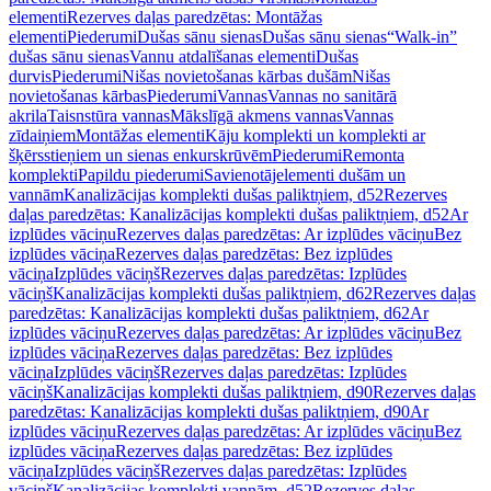
elementi
Rezerves daļas paredzētas: Montāžas
elementi
Piederumi
Dušas sānu sienas
Dušas sānu sienas
“Walk-in”
dušas sānu sienas
Vannu atdalīšanas elementi
Dušas
durvis
Piederumi
Nišas novietošanas kārbas dušām
Nišas
novietošanas kārbas
Piederumi
Vannas
Vannas no sanitārā
akrila
Taisnstūra vannas
Mākslīgā akmens vannas
Vannas
zīdaiņiem
Montāžas elementi
Kāju komplekti un komplekti ar
šķērsstieņiem un sienas enkurskrūvēm
Piederumi
Remonta
komplekti
Papildu piederumi
Savienotājelementi dušām un
vannām
Kanalizācijas komplekti dušas paliktņiem, d52
Rezerves
daļas paredzētas: Kanalizācijas komplekti dušas paliktņiem, d52
Ar
izplūdes vāciņu
Rezerves daļas paredzētas: Ar izplūdes vāciņu
Bez
izplūdes vāciņa
Rezerves daļas paredzētas: Bez izplūdes
vāciņa
Izplūdes vāciņš
Rezerves daļas paredzētas: Izplūdes
vāciņš
Kanalizācijas komplekti dušas paliktņiem, d62
Rezerves daļas
paredzētas: Kanalizācijas komplekti dušas paliktņiem, d62
Ar
izplūdes vāciņu
Rezerves daļas paredzētas: Ar izplūdes vāciņu
Bez
izplūdes vāciņa
Rezerves daļas paredzētas: Bez izplūdes
vāciņa
Izplūdes vāciņš
Rezerves daļas paredzētas: Izplūdes
vāciņš
Kanalizācijas komplekti dušas paliktņiem, d90
Rezerves daļas
paredzētas: Kanalizācijas komplekti dušas paliktņiem, d90
Ar
izplūdes vāciņu
Rezerves daļas paredzētas: Ar izplūdes vāciņu
Bez
izplūdes vāciņa
Rezerves daļas paredzētas: Bez izplūdes
vāciņa
Izplūdes vāciņš
Rezerves daļas paredzētas: Izplūdes
vāciņš
Kanalizācijas komplekti vannām, d52
Rezerves daļas