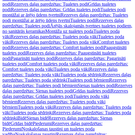
podi
Rezerves daļas paredzētas: Tualetes podi
Grīdas tualetes
podi
Rezerves daļas paredzētas: Grīdas tualetes podi
Tualetes podi
montāžai ar ārējo ūdens tvertni
Rezerves daļas paredzētas: Tualetes
podi montāžai ar ārējo ūdens tvertni
Tualetes podi
Rezerves daļas
paredzētas: Tualetes podi
Ārējās skalojamās tvertnes tualetes podiem,
no sanitārās keramikas
Montāža uz tualetes poda
Tualetes poda
vāki
Rezerves daļas paredzētas: Tualetes poda vāki
Tualetes poda
vāki
Rezerves daļas paredzētas: Tualetes poda vāki
Comfort tualetes
podi
Rezerves daļas paredzētas: Comfort tualetes podi
Paaugstināti
tualetes podi
Rezerves daļas paredzētas: Paaugstināti tualetes
podi
Pagarināti tualetes podi
Rezerves daļas paredzētas: Pagarināti
tualetes podi
Comfort tualetes poda vāki
Rezerves daļas paredzētas:
Comfort tualetes poda vāki
Tualetes poda vāki
Rezerves daļas
paredzētas: Tualetes poda vāki
Tualetes poda sēdriņķi
Rezerves daļas
paredzētas: Tualetes poda sēdriņķi
Tualetes podi bērniem
Rezerves
daļas paredzētas: Tualetes podi bērniem
Sienas tualetes podi
Rezerves
daļas paredzētas: Sienas tualetes podi
Grīdas tualetes podi
Rezerves
daļas paredzētas: Grīdas tualetes podi
Tualetes podu vāki
bērniem
Rezerves daļas paredzētas: Tualetes podu vāki
bērniem
Tualetes poda vāki
Rezerves daļas paredzētas: Tualetes poda
vāki
Tualetes poda sēdriņķi
Rezerves daļas paredzētas: Tualetes poda
sēdriņķi
Bidē
Sienas bidē
Rezerves daļas paredzētas: Sienas
bidē
Grīdas bidē
Piederumi
Rezerves daļas paredzētas:
Piederumi
Noskalošanas taustiņi un tualetes poda
vadība
Noskalošanas taustiņi
Rezerves daļas paredzētas: