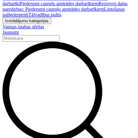
darbarīki
Piederumi cauruļu apstrādes darbarīkiem
Rezerves daļas
paredzētas: Piederumi cauruļu apstrādes darbarīkiem
Lietošanas
palīgelementi
Tālvadības pultis
Izstrādājumu kategorijas
Vannas istabas sērijas
Jaunumi