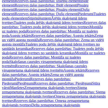
elementi
Rezerves daļas paredzētas: Izlietņu elementi
Bidē
elementi
Rezerves daļas paredzētas: Bidē elementi
Pisuāru
elementi
Rezerves daļas paredzētas: Pisuāru elementi
Dušu
elementi
Rezerves daļas paredzētas: Dušu elementi
Piederumi
Tualetes
podu elementiem
Stiprinājumiem
Ārējās skalojamā ūdens
tvertnes
Tualetes podu ārējās skalojamā ūdens tvertnes
Rezerves daļas
paredzētas: Tualetes podu ārējās skalojamā ūdens tvertnes
Montāža
uz tualetes poda
Rezerves daļas paredzētas: Montāža uz tualetes
poda
Augstu iekārts
Rezerves daļas paredzētas: Augstu iekārts
Zema
un vidēji augsta montāža
Rezerves daļas paredzētas: Zema un vidēji
augsta montāža
Tualetes podu ārējās skalojamā ūdens tvertnes no
sanitārās keramikas
Rezerves daļas paredzētas: Tualetes podu ārējās
skalojamā ūdens tvertnes no sanitārās keramikas
Montāža uz tualetes
poda
Rezerves daļas paredzētas: Montāža uz tualetes
poda
Skalošanas caurules virsapmetuma skalojamā ūdens
tvertnēm
Rezerves daļas paredzētas: Skalošanas caurules
virsapmetuma skalojamā ūdens tvertnēm
Augstu iekārts
Rezerves
daļas paredzētas: Augstu iekārts
Zema un vidēji augsta
montāža
Piederumi
Rezerves daļas paredzētas:
Piederumi
Pieslēgumi
Rezerves daļas paredzētas: Pieslēgumi
Stūra
vārsti
Manšetes
Zemapmetuma skalojamās tvertnes
Sigma
zemapmetuma skalojamās tvertnes
Rezerves daļas paredzētas: Sigma
zemapmetuma skalojamās tvertnes
Omega zemapmetuma skalojamās
tvertnes
Rezerves daļas paredzētas: Omega zemapmetuma
skalojamās tvertnes
Delta zemapmetuma skalojamās