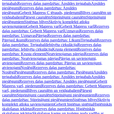
trejgabals
Rezerves daļas paredzētas: Apsildes trejgabals
Apsildes
pieslēgumi
Rezerves daļas paredzētas: Apsildes
pieslēgumi
Geberit Mapress C tērauds, piederumi
Blīves caurulēm un
veidgabaliem
Pārsegi caurulēm
Stiprinājumi caurulēm
Stiprinājumi
pieslēgumiem
Sistēmas blīves
Skrūvju komplekti atloku
savienojumiem
Geberit Mapress varš
Geberit Mapress varš
Rezerves
daļas paredzētas: Geberit Mapress varš
Uzmavas
Rezerves daļas
paredzētas: Uzmavas
Pārejas
Rezerves daļas paredzētas:
Pārejas
Līkumi
Rezerves daļas paredzētas: Līkumi
Trejgabali
Rezerves
daļas paredzētas: Trejgabali
Iebūvēta cirkulācija
Rezerves daļas
paredzētas: Iebūvēta cirkulācija
Krusta elementi
Rezerves daļas
paredzētas: Krusta elementi
Neatvienojamas pārejas
Rezerves daļas
paredzētas: Neatvienojamas pārejas
Pārejas un savienojumi,
atvienojami
Rezerves daļas paredzētas: Pārejas un savienojumi,
atvienojami
Noslēgi
Rezerves daļas paredzētas:
Noslēgi
Pieslēgumi
Rezerves daļas paredzētas: Pieslēgumi
Apsildes
trejgabals
Rezerves daļas paredzētas: Apsildes trejgabals
Apsildes
pieslēgumi
Rezerves daļas paredzētas: Apsildes pieslēgumi
Geberit
Mapress varš, piederumi
Rezerves daļas paredzētas: Geberit Mapress
varš, piederumi
Blīves caurulēm un veidgabaliem
Pārsegi
caurulēm
Stiprinājumi caurulēm
Stiprinājumi pieslēgumiem
Rezerves
daļas paredzētas: Stiprinājumi pieslēgumiem
Sistēmas blīves
Skrūvju
komplekti atloku savienojumiem
Geberit higiēnas sistēma
Higiēniskās
skalošanas iekārtas
Rezerves daļas paredzētas: Higiēniskās
skalošanas iekārtas
Skalošanas kastes un tualetes poda vadība ar