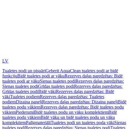
LV
Tualetes podi un pisuāri
Geberit AquaClean tualetes podi ar bidē
funkciju
Bidē tualetes podi ar vāku
Rezerves daļas paredzētas: Bidē
tualetes podi ar vāku
Sienas tualetes podi
Rezerves daļas paredzētas:
Sienas tualetes podi
Grīdas tualetes podi
Rezerves daļas paredzētas:
Grīdas tualetes podi
Bidē vāki
Rezerves daļas paredzētas: Bidē
vāki
Tualetes podiem
Rezerves daļas paredzētas: Tualetes
podiem
Dizaina paneļi
Rezerves daļas paredzētas: Dizaina paneļi
Bidē
tualetes podu vākiem
Rezerves daļas paredzētas: Bidē tualetes podu
vākiem
Piederumi
Bidē tualetes podu un vāku komplektiem
Bidē
tualetes podu vākiem
Bidē vāku un bidē tualetes podu un vāku
komplektiem
Palīgmateriāli
Tualetes podi un tualetes poda vāki
Sienas
tualetes podi
Rezerves daļas paredzētas: Sienas tualetes podi
Tualetes