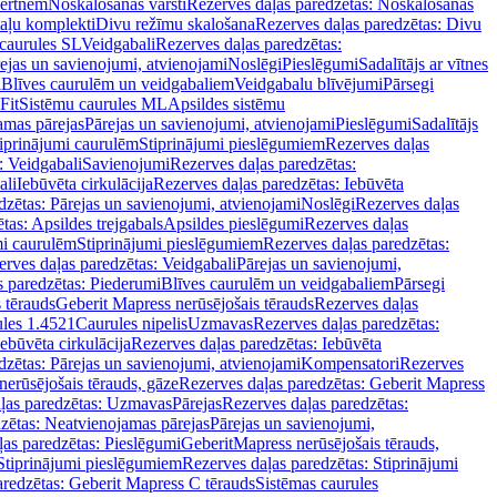
vertnēm
Noskalošanas vārsti
Rezerves daļas paredzētas: Noskalošanas
taļu komplekti
Divu režīmu skalošana
Rezerves daļas paredzētas: Divu
caurules SL
Veidgabali
Rezerves daļas paredzētas:
ejas un savienojumi, atvienojami
Noslēgi
Pieslēgumi
Sadalītājs ar vītnes
i
Blīves caurulēm un veidgabaliem
Veidgabalu blīvējumi
Pārsegi
Fit
Sistēmu caurules ML
Apsildes sistēmu
amas pārejas
Pārejas un savienojumi, atvienojami
Pieslēgumi
Sadalītājs
iprinājumi caurulēm
Stiprinājumi pieslēgumiem
Rezerves daļas
: Veidgabali
Savienojumi
Rezerves daļas paredzētas:
ali
Iebūvēta cirkulācija
Rezerves daļas paredzētas: Iebūvēta
dzētas: Pārejas un savienojumi, atvienojami
Noslēgi
Rezerves daļas
tas: Apsildes trejgabals
Apsildes pieslēgumi
Rezerves daļas
mi caurulēm
Stiprinājumi pieslēgumiem
Rezerves daļas paredzētas:
rves daļas paredzētas: Veidgabali
Pārejas un savienojumi,
s paredzētas: Piederumi
Blīves caurulēm un veidgabaliem
Pārsegi
 tērauds
Geberit Mapress nerūsējošais tērauds
Rezerves daļas
ules 1.4521
Caurules nipelis
Uzmavas
Rezerves daļas paredzētas:
Iebūvēta cirkulācija
Rezerves daļas paredzētas: Iebūvēta
dzētas: Pārejas un savienojumi, atvienojami
Kompensatori
Rezerves
nerūsējošais tērauds, gāze
Rezerves daļas paredzētas: Geberit Mapress
ļas paredzētas: Uzmavas
Pārejas
Rezerves daļas paredzētas:
zētas: Neatvienojamas pārejas
Pārejas un savienojumi,
ļas paredzētas: Pieslēgumi
GeberitMapress nerūsējošais tērauds,
Stiprinājumi pieslēgumiem
Rezerves daļas paredzētas: Stiprinājumi
aredzētas: Geberit Mapress C tērauds
Sistēmas caurules