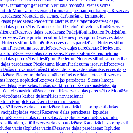
šana, izmantojot ģeneratoru
Vertikāla montāža, vienas sviras
rotīklu
Montāža pie sienas, darbināšana, izmantojot baterijas
Rezerves
paredzētas: Montāža pie sienas, darbināšana, izmantojot
 daļas paredzētas: Piederumi
Izlietnes maisītājiem
Rezerves daļas
s daļas paredzētas: Noteces sifoni izlietnēm
P veida sifoni
Rezerves
izlietnēm
Rezerves daļas paredzētas: Pudeļsifoni izlietnēm
Pudeļsifoni
paredzētas: Zemapmetuma sifoni
Izlietnes pieslēgumi
Rezerves daļas
i
Noteces sifoni izlietnēm
Rezerves daļas paredzētas: Noteces sifoni
lēgumi
Pieslēguma īscaurule
Rezerves daļas paredzētas: Pieslēguma
a sifoni
Rezerves daļas paredzētas: P veida sifoni
Zemapmetuma
s daļas paredzētas: Pieslēgumi
Piederumi
Noteces sifoni saimniecības
daļas paredzētas: Pieslēguma līkumi
Pieslēguma īscaurule
Rezerves
mi
Dušas un vannas
Dušas
Grīdas ūdens novade dušām
Rezerves daļas
edzētas: Piederumi dušas kanāliem
Dušas grīdas noteces
Rezerves
nas līmeņa noplūdes
Rezerves daļas paredzētas: Sienas līmeņa
es daļas paredzētas: Dušas paliktņi un dušas virsmas
Mākslīgā
dušas virsmas
Montāžas elementi
Rezerves daļas paredzētas: Montāžas
ovietošanas kārbas dušām
Nišas novietošanas
ti un komplekti ar šķērsstieņiem un sienas
m, d52
Rezerves daļas paredzētas: Kanalizācijas komplekti dušas
 vāciņa
Izplūdes vāciņš
Rezerves daļas paredzētas: Izplūdes
āciņu
Rezerves daļas paredzētas: Ar izplūdes vāciņu
Bez izplūdes
s paliktņiem, d90
Rezerves daļas paredzētas: Kanalizācijas komplekti
plūdes vāciņa
Izplūdes vāciņš
Rezerves daļas paredzētas: Izplūdes