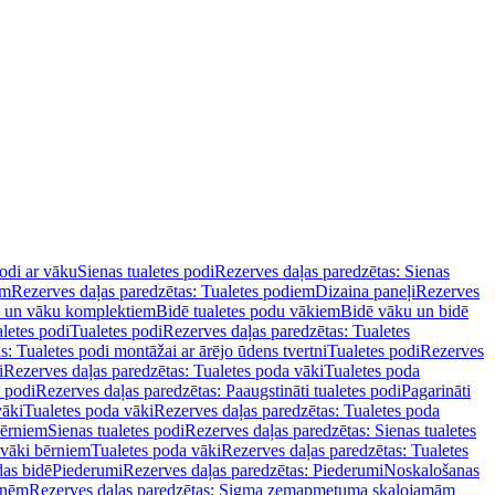
podi ar vāku
Sienas tualetes podi
Rezerves daļas paredzētas: Sienas
em
Rezerves daļas paredzētas: Tualetes podiem
Dizaina paneļi
Rezerves
u un vāku komplektiem
Bidē tualetes podu vākiem
Bidē vāku un bidē
aletes podi
Tualetes podi
Rezerves daļas paredzētas: Tualetes
s: Tualetes podi montāžai ar ārējo ūdens tvertni
Tualetes podi
Rezerves
i
Rezerves daļas paredzētas: Tualetes poda vāki
Tualetes poda
s podi
Rezerves daļas paredzētas: Paaugstināti tualetes podi
Pagarināti
vāki
Tualetes poda vāki
Rezerves daļas paredzētas: Tualetes poda
bērniem
Sienas tualetes podi
Rezerves daļas paredzētas: Sienas tualetes
 vāki bērniem
Tualetes poda vāki
Rezerves daļas paredzētas: Tualetes
das bidē
Piederumi
Rezerves daļas paredzētas: Piederumi
Noskalošanas
tnēm
Rezerves daļas paredzētas: Sigma zemapmetuma skalojamām