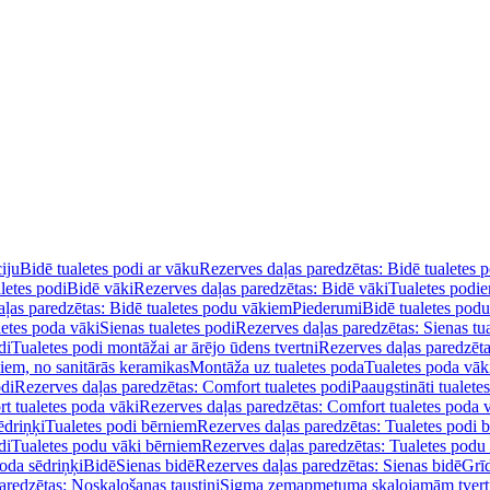
iju
Bidē tualetes podi ar vāku
Rezerves daļas paredzētas: Bidē tualetes 
letes podi
Bidē vāki
Rezerves daļas paredzētas: Bidē vāki
Tualetes podi
ļas paredzētas: Bidē tualetes podu vākiem
Piederumi
Bidē tualetes pod
letes poda vāki
Sienas tualetes podi
Rezerves daļas paredzētas: Sienas tu
di
Tualetes podi montāžai ar ārējo ūdens tvertni
Rezerves daļas paredzēta
diem, no sanitārās keramikas
Montāža uz tualetes poda
Tualetes poda vāk
odi
Rezerves daļas paredzētas: Comfort tualetes podi
Paaugstināti tualete
t tualetes poda vāki
Rezerves daļas paredzētas: Comfort tualetes poda 
ēdriņķi
Tualetes podi bērniem
Rezerves daļas paredzētas: Tualetes podi 
di
Tualetes podu vāki bērniem
Rezerves daļas paredzētas: Tualetes podu
oda sēdriņķi
Bidē
Sienas bidē
Rezerves daļas paredzētas: Sienas bidē
Grī
aredzētas: Noskalošanas taustiņi
Sigma zemapmetuma skalojamām tver