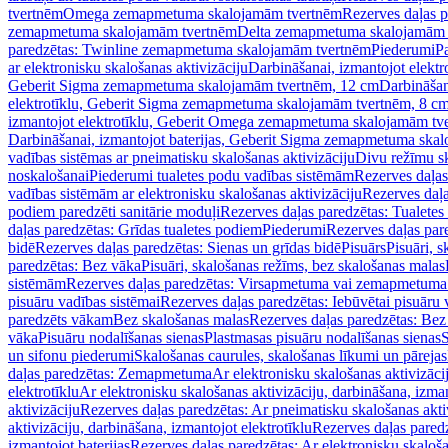
tvertnēm
Omega zemapmetuma skalojamām tvertnēm
Rezerves daļas 
zemapmetuma skalojamām tvertnēm
Delta zemapmetuma skalojamām 
paredzētas: Twinline zemapmetuma skalojamām tvertnēm
Piederumi
Pa
ar elektronisku skalošanas aktivizāciju
Darbināšanai, izmantojot elek
Geberit Sigma zemapmetuma skalojamām tvertnēm, 12 cm
Darbināšan
elektrotīklu, Geberit Sigma zemapmetuma skalojamām tvertnēm, 8 c
izmantojot elektrotīklu, Geberit Omega zemapmetuma skalojamām tv
Darbināšanai, izmantojot baterijas, Geberit Sigma zemapmetuma ska
vadības sistēmas ar pneimatisku skalošanas aktivizāciju
Divu režīmu s
noskalošanai
Piederumi tualetes podu vadības sistēmām
Rezerves daļas
vadības sistēmām ar elektronisku skalošanas aktivizāciju
Rezerves daļa
podiem paredzēti sanitārie moduļi
Rezerves daļas paredzētas: Tualetes
daļas paredzētas: Grīdas tualetes podiem
Piederumi
Rezerves daļas par
bidē
Rezerves daļas paredzētas: Sienas un grīdas bidē
Pisuārs
Pisuāri, 
paredzētas: Bez vāka
Pisuāri, skalošanas režīms, bez skalošanas malas
sistēmām
Rezerves daļas paredzētas: Virsapmetuma vai zemapmetuma 
pisuāru vadības sistēmai
Rezerves daļas paredzētas: Iebūvētai pisuāru 
paredzēts vākam
Bez skalošanas malas
Rezerves daļas paredzētas: Bez
vāka
Pisuāru nodalīšanas sienas
Plastmasas pisuāru nodalīšanas sienas
S
un sifonu piederumi
Skalošanas caurules, skalošanas līkumi un pārejas
daļas paredzētas: Zemapmetuma
Ar elektronisku skalošanas aktivizācij
elektrotīklu
Ar elektronisku skalošanas aktivizāciju, darbināšana, izman
aktivizāciju
Rezerves daļas paredzētas: Ar pneimatisku skalošanas akti
aktivizāciju, darbināšana, izmantojot elektrotīklu
Rezerves daļas paredz
izmantojot baterijas
Rezerves daļas paredzētas: Ar elektronisku skalošan