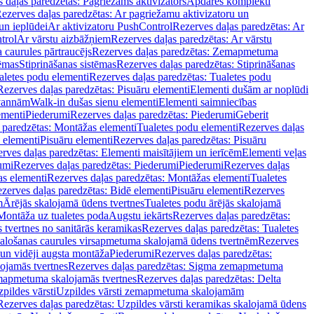
 daļas paredzētas: Pagriežams aktivizators
Apdares komplekti
ezerves daļas paredzētas: Ar pagriežamu aktivizatoru un
un ieplūdei
Ar aktivizatoru PushControl
Rezerves daļas paredzētas: Ar
trol
Ar vārstu aizbāžņiem
Rezerves daļas paredzētas: Ar vārstu
aurules pārtraucējs
Rezerves daļas paredzētas: Zemapmetuma
tēmas
Stiprināšanas sistēmas
Rezerves daļas paredzētas: Stiprināšanas
aletes podu elementi
Rezerves daļas paredzētas: Tualetes podu
Rezerves daļas paredzētas: Pisuāru elementi
Elementi dušām ar noplūdi
 vannām
Walk-in dušas sienu elementi
Elementi saimniecības
ementi
Piederumi
Rezerves daļas paredzētas: Piederumi
Geberit
 paredzētas: Montāžas elementi
Tualetes podu elementi
Rezerves daļas
 elementi
Pisuāru elementi
Rezerves daļas paredzētas: Pisuāru
rves daļas paredzētas: Elementi maisītājiem un ierīcēm
Elementi veļas
umi
Rezerves daļas paredzētas: Piederumi
Piederumi
Rezerves daļas
s elementi
Rezerves daļas paredzētas: Montāžas elementi
Tualetes
zerves daļas paredzētas: Bidē elementi
Pisuāru elementi
Rezerves
m
Ārējās skalojamā ūdens tvertnes
Tualetes podu ārējās skalojamā
Montāža uz tualetes poda
Augstu iekārts
Rezerves daļas paredzētas:
 tvertnes no sanitārās keramikas
Rezerves daļas paredzētas: Tualetes
alošanas caurules virsapmetuma skalojamā ūdens tvertnēm
Rezerves
un vidēji augsta montāža
Piederumi
Rezerves daļas paredzētas:
jamās tvertnes
Rezerves daļas paredzētas: Sigma zemapmetuma
mapmetuma skalojamās tvertnes
Rezerves daļas paredzētas: Delta
pildes vārsti
Uzpildes vārsti zemapmetuma skalojamām
Rezerves daļas paredzētas: Uzpildes vārsti keramikas skalojamā ūdens