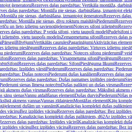
ntojot ģeneratoru
Rezerves daļas paredzētas: Vertikāla montāža, darbinā
ves daļas paredzētas: Montāža pie sienas, darbināšana, izmantojot elekt
s
Montāža pie sienas, darbināšana, izmantojot ģeneratoru
Rezerves daļas 
redzētas: Montāža pie sienas, divu rokturu maisītājs
Piederumi
Rezerves
erīču un lieto izlietņu savienotājelementi
Noteces sifoni izlietnēm
Rezerve
rves daļas paredzētas: P veida sifoni, vietu taupoši modeļi
Pudeļsifoni 
 izlietnēm, vietu taupošs modelis
Zemapmetuma sifoni
Rezerves daļas 
i
Pārsegi
Blīvējumi
Vertikālās caurules
Pagarinājumi
Aktivizācijas element
es izlietņu pieslēgumi
Rezerves daļas paredzētas: Virtuves izlietņu pies
nu piederumi
Rezerves daļas paredzētas: Noteces sifonu piederumi
P veid
ifoni
Rezerves daļas paredzētas: Virsapmetuma sifoni
Pieslēgumi
Rezerve
tnēm
Sifoni
Rezerves daļas paredzētas: Sifoni
Pieslēguma līkumi
Rezerves 
redzētas: Izplūdes vārsti
Piederumi
Rezerves daļas paredzētas: Piederu
 paredzētas: Dušas noteces
Piederumi dušas kanāliem
Rezerves daļas par
rumi
Rezerves daļas paredzētas: Dušas pamatnes izplūdes piederumi
Sie
 Piederumi sienas līmeņa notecēm
Dušas paliktņi un dušas virsmas
Rezerv
gā akmens dušas virsmas
Rezerves daļas paredzētas: Mākslīgā akmens 
s sānu sienas
Vannu atdalīšanas elementi
Dušas durvis
Piederumi
Nišas n
kslīgā akmens vannas
Vannas zīdaiņiem
Montāžas elementi
Kāju komplek
otājelementi dušām un vannām
Kanalizācijas komplekti dušas paliktņie
ūdes vāciņu
Bez izplūdes vāciņa
Rezerves daļas paredzētas: Bez izplūdes
aredzētas: Kanalizācijas komplekti dušas paliktņiem, d62
Ar izplūdes v
Rezerves daļas paredzētas: Izplūdes vāciņš
Kanalizācijas komplekti duša
r izplūdes vāciņu
Bez izplūdes vāciņa
Rezerves daļas paredzētas: Bez iz