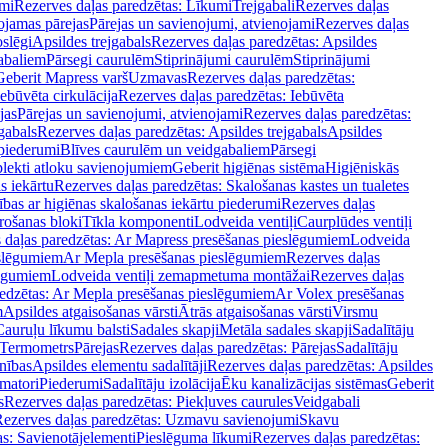
mi
Rezerves daļas paredzētas: Līkumi
Trejgabali
Rezerves daļas
ojamas pārejas
Pārejas un savienojumi, atvienojami
Rezerves daļas
slēgi
Apsildes trejgabals
Rezerves daļas paredzētas: Apsildes
abaliem
Pārsegi caurulēm
Stiprinājumi caurulēm
Stiprinājumi
Geberit Mapress varš
Uzmavas
Rezerves daļas paredzētas:
Iebūvēta cirkulācija
Rezerves daļas paredzētas: Iebūvēta
jas
Pārejas un savienojumi, atvienojami
Rezerves daļas paredzētas:
gabals
Rezerves daļas paredzētas: Apsildes trejgabals
Apsildes
 piederumi
Blīves caurulēm un veidgabaliem
Pārsegi
lekti atloku savienojumiem
Geberit higiēnas sistēma
Higiēniskās
s iekārtu
Rezerves daļas paredzētas: Skalošanas kastes un tualetes
ības ar higiēnas skalošanas iekārtu piederumi
Rezerves daļas
rošanas bloki
Tīkla komponenti
Lodveida ventiļi
Caurplūdes ventiļi
 daļas paredzētas: Ar Mapress presēšanas pieslēgumiem
Lodveida
eslēgumiem
Ar Mepla presēšanas pieslēgumiem
Rezerves daļas
lēgumiem
Lodveida ventiļi zemapmetuma montāžai
Rezerves daļas
redzētas: Ar Mepla presēšanas pieslēgumiem
Ar Volex presēšanas
m
Apsildes atgaisošanas vārsti
Ātrās atgaisošanas vārsti
Virsmu
Cauruļu līkumu balsti
Sadales skapji
Metāla sadales skapji
Sadalītāju
Termometrs
Pārejas
Rezerves daļas paredzētas: Pārejas
Sadalītāju
nības
Apsildes elementu sadalītāji
Rezerves daļas paredzētas: Apsildes
matori
Piederumi
Sadalītāju izolācija
Ēku kanalizācijas sistēmas
Geberit
s
Rezerves daļas paredzētas: Piekļuves caurules
Veidgabali
ezerves daļas paredzētas: Uzmavu savienojumi
Skavu
as: Savienotājelementi
Pieslēguma līkumi
Rezerves daļas paredzētas: