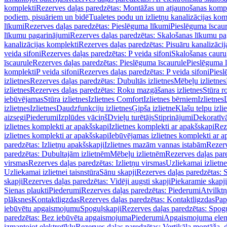
komplekti
Rezerves daļas paredzētas: Montāžas un atjaunošanas komp
podiem, pisuāriem un bidē
Tualetes podu un izlietņu kanalizācijas kom
līkumi
Rezerves daļas paredzētas: Pieslēguma līkumi
Pieslēguma īscau
līkumu pagarinājumi
Rezerves daļas paredzētas: Skalošanas līkumu p
kanalizācijas komplekti
Rezerves daļas paredzētas: Pisuāru kanalizāci
veida sifoni
Rezerves daļas paredzētas: P veida sifoni
Skalošanas cauru
īscaurule
Rezerves daļas paredzētas: Pieslēguma īscaurule
Pieslēguma 
komplekti
P veida sifoni
Rezerves daļas paredzētas: P veida sifoni
Piesl
izlietnes
Rezerves daļas paredzētas: Dubultās izlietnes
Mēbeļu izlietnes
izlietnes
Rezerves daļas paredzētas: Roku mazgāšanas izlietnes
Stūra r
iebūvējamas
Stūra izlietnes
Izlietnes Comfort
Izlietnes bērniem
Izlietnes
izlietnes
Izlietnes
Daudzfunkciju izlietnes
Ģipša izlietne
Klašu telpu izli
aizsegi
Piederumi
Izplūdes vāciņš
Dvieļu turētājs
Stiprinājumi
Dekoratīv
izlietnes komplekti ar apakšskapi
Izlietnes komplekti ar apakšskapi
Rez
izlietnes komplekti ar apakšskapi
Iebūvējamas izlietnes komplekti ar a
paredzētas: Izlietņu apakšskapji
Izlietnes mazām vannas istabām
Rezerv
paredzētas: Dubultajām izlietnēm
Mēbeļu izlietnēm
Rezerves daļas par
virsmas
Rezerves daļas paredzētas: Izlietņu virsmas
Uzliekamai izlietn
Uzliekamai izlietnei taisnstūra
Sānu skapji
Rezerves daļas paredzētas: 
skapji
Rezerves daļas paredzētas: Vidēji augsti skapji
Piekaramie skapji
Sienas plaukti
Piederumi
Rezerves daļas paredzētas: Piederumi
Atvilktņ
plāksnes
Kontaktligzdas
Rezerves daļas paredzētas: Kontaktligzdas
Pap
iebūvētu apgaismojumu
Spoguļskapji
Rezerves daļas paredzētas: Spog
paredzētas: Bez iebūvēta apgaismojuma
Piederumi
Apgaismojuma elem
izmantojot elektrotīklu
Rezerves daļas paredzētas: Vertikāla montāža, d