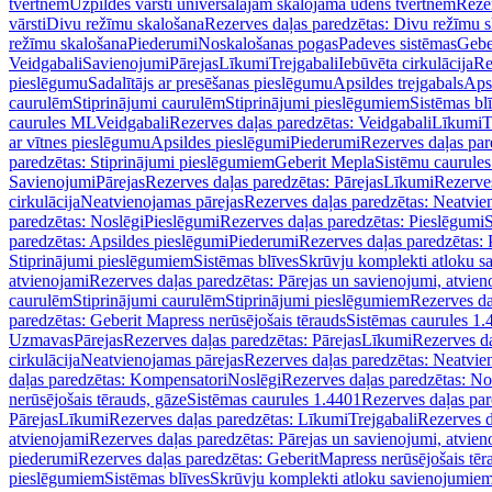
tvertnēm
Uzpildes vārsti universālajām skalojamā ūdens tvertnēm
Rezer
vārsti
Divu režīmu skalošana
Rezerves daļas paredzētas: Divu režīmu 
režīmu skalošana
Piederumi
Noskalošanas pogas
Padeves sistēmas
Gebe
Veidgabali
Savienojumi
Pārejas
Līkumi
Trejgabali
Iebūvēta cirkulācija
Re
pieslēgumu
Sadalītājs ar presēšanas pieslēgumu
Apsildes trejgabals
Apsi
caurulēm
Stiprinājumi caurulēm
Stiprinājumi pieslēgumiem
Sistēmas bl
caurules ML
Veidgabali
Rezerves daļas paredzētas: Veidgabali
Līkumi
T
ar vītnes pieslēgumu
Apsildes pieslēgumi
Piederumi
Rezerves daļas par
paredzētas: Stiprinājumi pieslēgumiem
Geberit Mepla
Sistēmu caurule
Savienojumi
Pārejas
Rezerves daļas paredzētas: Pārejas
Līkumi
Rezerves
cirkulācija
Neatvienojamas pārejas
Rezerves daļas paredzētas: Neatvie
paredzētas: Noslēgi
Pieslēgumi
Rezerves daļas paredzētas: Pieslēgumi
S
paredzētas: Apsildes pieslēgumi
Piederumi
Rezerves daļas paredzētas:
Stiprinājumi pieslēgumiem
Sistēmas blīves
Skrūvju komplekti atloku 
atvienojami
Rezerves daļas paredzētas: Pārejas un savienojumi, atvien
caurulēm
Stiprinājumi caurulēm
Stiprinājumi pieslēgumiem
Rezerves da
paredzētas: Geberit Mapress nerūsējošais tērauds
Sistēmas caurules 1.
Uzmavas
Pārejas
Rezerves daļas paredzētas: Pārejas
Līkumi
Rezerves da
cirkulācija
Neatvienojamas pārejas
Rezerves daļas paredzētas: Neatvie
daļas paredzētas: Kompensatori
Noslēgi
Rezerves daļas paredzētas: No
nerūsējošais tērauds, gāze
Sistēmas caurules 1.4401
Rezerves daļas par
Pārejas
Līkumi
Rezerves daļas paredzētas: Līkumi
Trejgabali
Rezerves d
atvienojami
Rezerves daļas paredzētas: Pārejas un savienojumi, atvien
piederumi
Rezerves daļas paredzētas: GeberitMapress nerūsējošais tēr
pieslēgumiem
Sistēmas blīves
Skrūvju komplekti atloku savienojumie