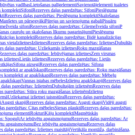
ebūvētas vadības
Lietošanas palīgelementi
Savienotājelementi tualetes
s komplekti
Sifoni
Rezerves daļas paredzētas: Sifoni
Pieslēguma
kti
Rezerves daļas paredzētas: Pieslēguma komplekti
Skalošanas
Manšetes un pārsegvāki
Pārejas un savienojuma gabali
Pisuāru
mežveida sifoni
Rezerves daļas paredzētas: Gliemežveida sifoni
P
šanas cauruļu un skalošanas līkumu pagarinājumi
Pieslēguma
izācijas komplekti
Rezerves daļas paredzētas: Bidē kanalizācijas
as vieta
Izlietnes
Izlietnes
Rezerves daļas paredzētas: Izlietnes
Dubultās
s daļas paredzētas: Uzliekamās izlietnes
Roku mazgāšanas
Rezerves daļas paredzētas: Iebūvējamas izlietnes
Zem virsmas
s izlietnes
Lietās izlietnes
Rezerves daļas paredzētas: Lietās
stkājas
Sifona aizsegi
Rezerves daļas paredzētas: Sifona
komplekti ar apakšskapi
Rezerves daļas paredzētas: Roku mazgāšanas
es komplekti ar apakšskapi
Rezerves daļas paredzētas: Mēbeļu
r apakšskapi
Vannas istabas mēbeles
Izlietņu apakšskapji
Rezerves daļas
daļas paredzētas: Izlietnēm
Dubultajām izlietnēm
Rezerves daļas
as paredzētas: Stūra roku mazgāšanas izlietnēm
Izlietņu
ormā
Uzliekamai izlietnei taisnstūra
Rezerves daļas paredzētas:
i
Augsti skapji
Rezerves daļas paredzētas: Augsti skapji
Vidēji augsti
as paredzētas: Citas mēbeles
Sienas plaukti
Rezerves daļas paredzētas:
ojuma elementi
Rokturi
Kāju komplekti
Magnētiskās
s: Spoguļi
Ar iebūvētu apgaismojumu
Rezerves daļas paredzētas: Ar
vētu apgaismojumu
Bez iebūvēta apgaismojuma
Rezerves daļas
s daļas paredzētas: Izlietnes maisītāji
Vertikāla montāža, darbināšana,
ntojot baterijas
Rezerves daļas paredzētas: Vertikāla montāža,