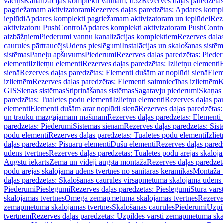
vāciņš
Kanalizācijas komplekti vannām, d52
Rezerves daļas paredzēta
pagriežamam aktivizatoram
Rezerves daļas paredzētas: Apdares komp
ieplūdi
Apdares komplekti pagriežamam aktivizatoram un ieplūdei
Rez
aktivizatoru PushControl
Apdares komplekti aktivizatoram PushContr
aizbāžņiem
Piederumi vannu kanalizācijas komplektiem
Rezerves daļa
caurules pārtraucējs
Ūdens pieslēgumi
Instalācijas un skalošanas sistē
sistēmas
Paneļu apšuvums
Piederumi
Rezerves daļas paredzētas: Piede
elementi
Izlietņu elementi
Rezerves daļas paredzētas: Izlietņu elementi
B
sienā
Rezerves daļas paredzētas: Elementi dušām ar noplūdi sienā
Elem
izlietnēm
Rezerves daļas paredzētas: Elementi saimniecības izlietnēm
K
GIS
Sienas sistēmas
Stiprināšanas sistēmas
Sagatavju piederumi
Skaņas 
paredzētas: Tualetes podu elementi
Izlietņu elementi
Rezerves daļas par
elementi
Elementi dušām arar noplūdi sienā
Rezerves daļas paredzētas:
un trauku mazgājamām mašīnām
Rezerves daļas paredzētas: Element
paredzētas: Piederumi
Sistēmas sienām
Rezerves daļas paredzētas: Sis
podu elementi
Rezerves daļas paredzētas: Tualetes podu elementi
Izlie
daļas paredzētas: Pisuāru elementi
Dušu elementi
Rezerves daļas pared
ūdens tvertnes
Rezerves daļas paredzētas: Tualetes podu ārējās skaloj
Augstu iekārts
Zema un vidēji augsta montāža
Rezerves daļas paredzēt
podu ārējās skalojamā ūdens tvertnes no sanitārās keramikas
Montāža u
daļas paredzētas: Skalošanas caurules virsapmetuma skalojamā ūdens
Piederumi
Pieslēgumi
Rezerves daļas paredzētas: Pieslēgumi
Stūra vārst
skalojamās tvertnes
Omega zemapmetuma skalojamās tvertnes
Rezerve
zemapmetuma skalojamās tvertnes
Skalošanas caurules
Piederumi
Uzpil
tvertnēm
Rezerves daļas paredzētas: Uzpildes vārsti zemapmetuma sk