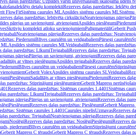
ves daļas paredzētas: Uzpildes vārsti universālajām skalojamā ūdens t
skalošana
Iekšējo detaļu komplekti
Rezerves daļas paredzētas: Iekšējo de
rit FlowFit
Sistēmu caurules ML
Apsildes sistēmu caurules ML
Sistēmu 
zerves daļas paredzētas: Iebūvēta cirkulācija
Neatvienojamas pārejas
Pār
ldes pārejas un savienojumi, atvienojami
Apsildes pieslēgumi
Piederum
īves
Skrūvju komplekti atloku savienojumiem
Palīgmateriāli
Geberit Push
rejgabali
Neatvienojamas pārejas
Rezerves daļas paredzētas: Neatvienoj
edzētas: Piederumi
Blīves caurulēm un veidgabaliem
Pārsegi caurulēm
St
s ML
Apsildes sistēmu caurules ML
Veidgabali
Rezerves daļas paredzētas
 daļas paredzētas: Līkumi
Trejgabali
Rezerves daļas paredzētas: Trejgab
nojamas pārejas
Pārejas un savienojumi, atvienojami
Rezerves daļas pare
adalītājs ar vītnes pieslēgumu
Apsildes trejgabals
Rezerves daļas paredzē
 Piederumi
Blīves caurulēm un veidgabaliem
Pārsegi caurulēm
Stiprināju
savienojumiem
Geberit Volex
Apsildes sistēmu caurules SL
Veidgabali
Reze
ojami
Pieslēgumi
Sadalītājs ar vītnes pieslēgumu
Piederumi
Rezerves daļa
ļas paredzētas: Stiprinājumi pieslēgumiem
Geberit Mapress nerūsējošais
4401
Rezerves daļas paredzētas: Sistēmas caurules 1.4401
Sistēmas caur
ļas paredzētas: Līkumi
Trejgabali
Rezerves daļas paredzētas: Trejgabali
nojamas pārejas
Pārejas un savienojumi, atvienojami
Rezerves daļas pare
slēgi
Pieslēgumi
Rezerves daļas paredzētas: Pieslēgumi
Geberit Mapress 
edzētas: Sistēmas caurules 1.4401
Caurules nipelis
Uzmavas
Rezerves da
aļas paredzētas: Trejgabali
Neatvienojamas pārejas
Rezerves daļas pared
ojami
Noslēgi
Rezerves daļas paredzētas: Noslēgi
Pieslēgumi
Rezerves da
auds, piederumi
Blīves caurulēm un veidgabaliem
Stiprinājumi caurulēm
m
Geberit Mapress C tērauds
Geberit Mapress C tērauds
Rezerves daļas p