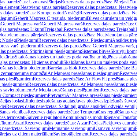
ļas paredzētas: Uzmavas
Pārejas
Rezerves daļas paredzētas: Pārejas
Līku
ta elementi
Neatvienojamas pārejas
Rezerves daļas paredzētas: Neatvien
s daļas paredzētas: Kompensatori
Noslēgi
Rezerves daļas paredzētas: No
slēgumi
Geberit Mapress C tērauds, piederumi
Blīves caurulēm un veidg
m
Geberit Mapress varš
Geberit Mapress varš
Rezerves daļas paredzētas: 
ļas paredzētas: Līkumi
Trejgabali
Rezerves daļas paredzētas: Trejgabali
Neatvienojamas pārejas
Rezerves daļas paredzētas: Neatvienojamas pāre
: Noslēgi
Pieslēgumi
Rezerves daļas paredzētas: Pieslēgumi
Apsildes trej
ress varš, piederumi
Rezerves daļas paredzētas: Geberit Mapress varš,
ļas paredzētas: Stiprinājumi pieslēgumiem
Sistēmas blīves
Skrūvju komp
iekārtas
Skalošanas kastes un tualetes poda vadība ar higiēnas skalošana
aļas paredzētas: Higiēnas moduļi
Skalošanas kastu un tualetes poda vad
lošanas iekārtu piederumi
Barošanas bloki
Rezerves daļas paredzētas: Ba
iļi zemapmetuma montāžai
Ar Mapress presēšanas pieslēgumiem
Rezerves
nas pieslēgumiem
Rezerves daļas paredzētas: Ar FlowFit presēšanas pi
s pieslēgumiem
Rezerves daļas paredzētas: Ar Mapress presēšanas pies
es savienojumiem
Ar Mepla presēšanas pieslēgumiem
Rezerves daļas pa
Ar Compact pieslēgumiem
Pretvārsti
Ar Mapress presēšanas pieslēgumie
ācijas joslas
Līmlentes
Izplešanas adatas
Javas piedevas
Izplešanās šuves
ldei
Rezerves daļas paredzētas: Sadalītāji grīdas apsildei
Lodveida ventiļi
šanas vienības
Rezerves daļas paredzētas: Temperatūras regulēšanas vie
pas termostati
Galvenie regulatori
Komunikācijas moduļi
Sensori
Transfor
Līkumi
Atzari
Rezerves daļas paredzētas: Atzari
Pārejas
Piekļuves caurule
s paredzētas: Savienojumi
Metināmie savienojumi
Uzmavu savienojumi
R
ārejas uz citiem materiāliem
Savienotājelementi
Rezerves daļas paredzēt