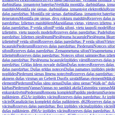
darbināšana, izmantojot baterijas
Vertikāla montāža, darbināšana, izma
maisītājs
Montāža pie sienas, darbināšana, izmantojot elektrotīklu
Rezer
daļas paredzētas: Montāža pie sienas, darbināšana, izmantojot baterija
ģeneratoru
Montāža pie sienas, divu rokturu maisītājs
Rezerves daļas pa
paredzētas: Izlietnes maisītājiem
Mazgāšanas vietas, virtuves izlietņu, i
daļas paredzētas: P veida sifoni
P veida sifoni, vietu taupoši modeļi
Reze
izlietnēm, vietu taupošs modelis
Rezerves daļas paredzētas: Pudeļsifoni
paredzētas: Izlietnes pieslēgumi
Pieslēguma īscaurule
Pieslēguma līkum
izlietnēm
P veida sifoni
Rezerves daļas paredzētas: P veida sifoni
Virtuv
īscaurule
Piederumi
Rezerves daļas paredzētas: Piederumi
Noteces sifo
sifoni
Rezerves daļas paredzētas: Zemapmetuma sifoni
Virsapmetuma s
izlietnēm
Rezerves daļas paredzētas: Noteces sifoni saimniecības izlie
daļas paredzētas: Pieslēguma īscaurule
Izplūdes vārsti
Rezerves daļas pa
paredzētas: Grīdas ūdens novade dušām
Dušas noteces
Rezerves daļas
daļas paredzētas: Dušas grīdas noteces
Dušas pamatnes izplūdes piede
noplūdes
Piederumi sienas līmeņa notecēm
Rezerves daļas paredzētas:
akmens dušas virsmas un Geberit Duofix uzstādīšanas elementi
Mākslī
elementi
Piederumi
Dušas sānu sienas
Dušas sānu sienas
“Walk-in” duša
kārbas
Piederumi
Vannas
Vannas no sanitārā akrila
Taisnstūra vannas
Mā
enkurskrūvēm
Piederumi
Remonta komplekti
Papildu piederumi
Savien
paliktņiem, d52
Ar izplūdes vāciņu
Rezerves daļas paredzētas: Ar izpl
vāciņš
Kanalizācijas komplekti dušas paliktņiem, d62
Rezerves daļas p
vāciņa
Rezerves daļas paredzētas: Bez izplūdes vāciņa
Izplūdes vāciņš
dušas paliktņiem, d90
Ar izplūdes vāciņu
Rezerves daļas paredzētas: A