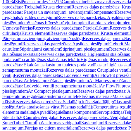
1.0034
Sistēmas caurules 1.0215
Caurules nipelis
Uzmavas
Rezerves da
paredzētas: Trejgabali
Krusta elementi
Rezerves daļas paredzētas: Krus
paredzētas: Pārejas un savienojumi, atvienojami
Kompensatori
Rezerve
trejgabals
Apsildes pieslēgumi
Rezerves daļas paredzētas: Apsildes pie
pieslēgumiem
Sistēmas blīves
Skrūvju komplekti atloku savienojumie
Uzmavas
Pārejas
Rezerves daļas paredzētas: Pārejas
Līkumi
Rezerves da
cirkulācija
Krusta elementi
Rezerves daļas paredzētas: Krusta elementi
Pārejas un savienojumi, atvienojami
Noslēgi
Rezerves daļas paredzētas
pieslēgumi
Rezerves daļas paredzētas: Apsildes pieslēgumi
Geberit Map
caurulēm
Stiprinājumi caurulēm
Stiprinājumi pieslēgumiem
Rezerves da
skalošanas iekārtas
Rezerves daļas paredzētas: Higiēniskās skalošanas 
poda vadība ar higiēnas skalošanas iekārtu
Higiēnas moduļi
Rezerves d
paredzētas: Skalošanas kastu un tualetes poda vadības ar higiēnas ska
zemapmetuma montāžai
Rezerves daļas paredzētas: Caurplūdes vent
ventiļi
Rezerves daļas paredzētas: Lodveida ventiļi
Ar FlowFit presēša
paredzētas: Ar Mepla presēšanas pieslēgumiem
Ar Mapress presēšana
paredzētas: Lodveida ventiļi zemapmetuma montāžai
Ar FlowFit pres
pieslēgumiem
Ar Compact pieslēgumiem
Rezerves daļas paredzētas: 
temperatūras regulēšana
Sistēmu caurule
Ieklāšanas materiāls
Malas izol
klāsts
Rezerves daļas paredzētas: Sadalītāju klāsts
Sadalītāji grīdas apsi
noslēgi
Ātrās atgaisošanas vārsti
Plūsmas sadalītājs
Temperatūras regulē
elementu sadalītāji
Apvadi
Regulēšanas komponenti
Servopiedziņas
Tel
Silent-db20
Caurules
Veidgabali
Rezerves daļas paredzētas: Veidgabali
SuperTube
Līkumi
Īpašas formas veidgabali
Savienojumi
Rezerves daļa
savienojumi
Pārejas uz citiem materiāliem
Rezerves daļas paredzētas: P