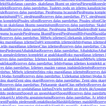
lekti
Skalošanas caurules, skalošanas līkumi un pārejas
Pārsegplāksnes
I
plekti
Rezerves daļas paredzētas: Tualetes podu un izlietņu kanalizācija
rule
Rezerves daļas paredzētas: Pieslēguma īscaurule
Pieslēguma komple
agarinājumi
PVC pieslēgumi
Rezerves daļas paredzētas: PVC pieslēgumi
jas komplekti
Pisuāru sifoni
Rezerves daļas paredzētas: Pisuāru sifoni
Glie
ļu un skalošanas līkumu pagarinājumi
Rezerves daļas paredzētas: Skalo
līkumi
Rezerves daļas paredzētas: Pieslēguma līkumi
Manšetes
Bidē kanal
ēguma īscaurule
Pieslēguma līkumi
Pārsegi
Pieslēgumi
Blīvējumi
Mazgāšan
Rezerves daļas paredzētas: Mēbeļu izlietnes
Uzliekamās izlietnes
Rezerve
oku mazgāšanas izlietne
Daļēji iemontētās izlietnes
Iebūvējamas izlietnes
Lielās mazgāšanas izlietnes
Citas izlietnes
Rezerves daļas paredzētas: Cita
etnes
Piederumi
Atbalstkājas
Rezerves daļas paredzētas: Atbalstkājas
Atbal
ās apmales
Izlietnes komplekti ar apakšskapi
Roku mazgāšanas izlietnes 
erves daļas paredzētas: Izlietnes komplekti ar apakšskapi
Mēbeļu izlietn
pakšskapi
Rezerves daļas paredzētas: Iebūvējamas izlietnes komplekti a
es daļas paredzētas: Izlietnes mazām vannas istabām
Izlietnēm
Rezerves 
edzētas: Mēbeļu izlietnēm
Stūra roku mazgāšanas izlietnēm
Rezerves daļ
ei bļodas formā
Rezerves daļas paredzētas: Uzliekamai izlietnei bļodas f
Sānu skapji
Zemi sānu skapji
Rezerves daļas paredzētas: Zemi sānu skapj
Rezerves daļas paredzētas: Piekaramie skapji
Citas mēbeles
Rezerves daļ
u sadalītāji un uzglabāšanas kārbas
Dvieļu turētāji un dvieļu āķi
Apgaism
ildu piederumi
Spoguļi un spoguļskapji
Spoguļi
Rezerves daļas paredzēta
uļskapji
Ar iebūvētu apgaismojumu
Rezerves daļas paredzētas: Ar iebū
enti
Papildu piederumi
Kontaktligzdas
Maisītāji
Izlietnes maisītāji
Rezerve
arbināšana, izmantojot elektrotīklu
Vertikāla montāža, darbināšana, izma