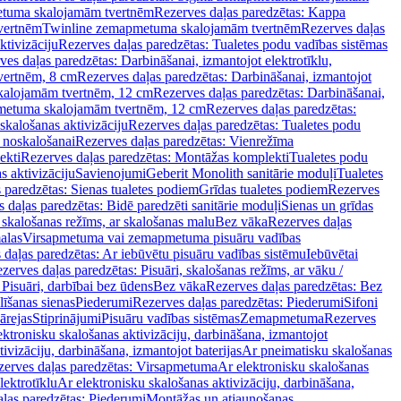
tuma skalojamām tvertnēm
Rezerves daļas paredzētas: Kappa
vertnēm
Twinline zemapmetuma skalojamām tvertnēm
Rezerves daļas
ktivizāciju
Rezerves daļas paredzētas: Tualetes podu vadības sistēmas
ves daļas paredzētas: Darbināšanai, izmantojot elektrotīklu,
vertnēm, 8 cm
Rezerves daļas paredzētas: Darbināšanai, izmantojot
skalojamām tvertnēm, 12 cm
Rezerves daļas paredzētas: Darbināšanai,
apmetuma skalojamām tvertnēm, 12 cm
Rezerves daļas paredzētas:
skalošanas aktivizāciju
Rezerves daļas paredzētas: Tualetes podu
 noskalošanai
Rezerves daļas paredzētas: Vienrežīma
ekti
Rezerves daļas paredzētas: Montāžas komplekti
Tualetes podu
s aktivizāciju
Savienojumi
Geberit Monolith sanitārie moduļi
Tualetes
 paredzētas: Sienas tualetes podiem
Grīdas tualetes podiem
Rezerves
 daļas paredzētas: Bidē paredzēti sanitārie moduļi
Sienas un grīdas
, skalošanas režīms, ar skalošanas malu
Bez vāka
Rezerves daļas
alas
Virsapmetuma vai zemapmetuma pisuāru vadības
 daļas paredzētas: Ar iebūvētu pisuāru vadības sistēmu
Iebūvētai
zerves daļas paredzētas: Pisuāri, skalošanas režīms, ar vāku /
 Pisuāri, darbībai bez ūdens
Bez vāka
Rezerves daļas paredzētas: Bez
līšanas sienas
Piederumi
Rezerves daļas paredzētas: Piederumi
Sifoni
ārejas
Stiprinājumi
Pisuāru vadības sistēmas
Zemapmetuma
Rezerves
ektronisku skalošanas aktivizāciju, darbināšana, izmantojot
ivizāciju, darbināšana, izmantojot baterijas
Ar pneimatisku skalošanas
zerves daļas paredzētas: Virsapmetuma
Ar elektronisku skalošanas
lektrotīklu
Ar elektronisku skalošanas aktivizāciju, darbināšana,
ļas paredzētas: Piederumi
Montāžas un atjaunošanas