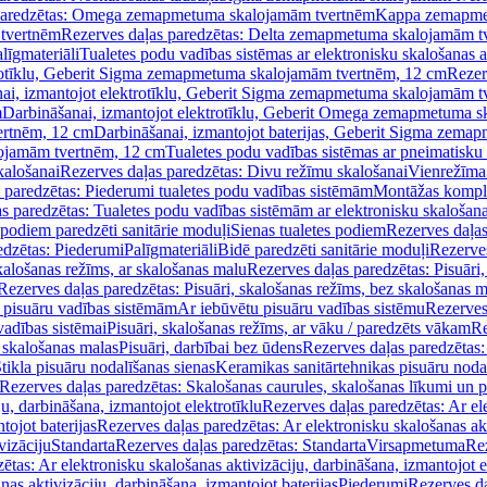
paredzētas: Omega zemapmetuma skalojamām tvertnēm
Kappa zemapme
tvertnēm
Rezerves daļas paredzētas: Delta zemapmetuma skalojamām t
līgmateriāli
Tualetes podu vadības sistēmas ar elektronisku skalošanas a
trotīklu, Geberit Sigma zemapmetuma skalojamām tvertnēm, 12 cm
Rezer
ai, izmantojot elektrotīklu, Geberit Sigma zemapmetuma skalojamām t
m
Darbināšanai, izmantojot elektrotīklu, Geberit Omega zemapmetuma 
ertnēm, 12 cm
Darbināšanai, izmantojot baterijas, Geberit Sigma zem
lojamām tvertnēm, 12 cm
Tualetes podu vadības sistēmas ar pneimatisku 
kalošanai
Rezerves daļas paredzētas: Divu režīmu skalošanai
Vienrežīma
 paredzētas: Piederumi tualetes podu vadības sistēmām
Montāžas kompl
s paredzētas: Tualetes podu vadības sistēmām ar elektronisku skalošana
 podiem paredzēti sanitārie moduļi
Sienas tualetes podiem
Rezerves daļas
edzētas: Piederumi
Palīgmateriāli
Bidē paredzēti sanitārie moduļi
Rezerves
skalošanas režīms, ar skalošanas malu
Rezerves daļas paredzētas: Pisuāri
Rezerves daļas paredzētas: Pisuāri, skalošanas režīms, bez skalošanas m
pisuāru vadības sistēmām
Ar iebūvētu pisuāru vadības sistēmu
Rezerves
vadības sistēmai
Pisuāri, skalošanas režīms, ar vāku / paredzēts vākam
Re
 skalošanas malas
Pisuāri, darbībai bez ūdens
Rezerves daļas paredzētas:
tikla pisuāru nodalīšanas sienas
Keramikas sanitārtehnikas pisuāru noda
Rezerves daļas paredzētas: Skalošanas caurules, skalošanas līkumi un p
u, darbināšana, izmantojot elektrotīklu
Rezerves daļas paredzētas: Ar el
tojot baterijas
Rezerves daļas paredzētas: Ar elektronisku skalošanas akt
vizāciju
Standarta
Rezerves daļas paredzētas: Standarta
Virsapmetuma
Re
ētas: Ar elektronisku skalošanas aktivizāciju, darbināšana, izmantojot e
as aktivizāciju, darbināšana, izmantojot baterijas
Piederumi
Rezerves da