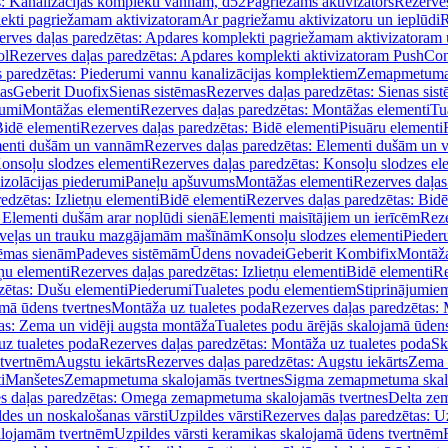
s: Kanalizācijas komplekti vannām, d52
Pagriežams aktivizators
Rezerves
lekti pagriežamam aktivizatoram
Ar pagriežamu aktivizatoru un ieplūdi
R
erves daļas paredzētas: Apdares komplekti pagriežamam aktivizatoram 
ol
Rezerves daļas paredzētas: Apdares komplekti aktivizatoram PushCon
s paredzētas: Piederumi vannu kanalizācijas komplektiem
Zemapmetuma c
mas
Geberit Duofix
Sienas sistēmas
Rezerves daļas paredzētas: Sienas sis
rumi
Montāžas elementi
Rezerves daļas paredzētas: Montāžas elementi
Tu
idē elementi
Rezerves daļas paredzētas: Bidē elementi
Pisuāru elementi
enti dušām un vannām
Rezerves daļas paredzētas: Elementi dušām un
onsoļu slodzes elementi
Rezerves daļas paredzētas: Konsoļu slodzes el
izolācijas piederumi
Paneļu apšuvums
Montāžas elementi
Rezerves daļas
edzētas: Izlietņu elementi
Bidē elementi
Rezerves daļas paredzētas: Bidē
 Elementi dušām arar noplūdi sienā
Elementi maisītājiem un ierīcēm
Reze
i veļas un trauku mazgājamām mašīnām
Konsoļu slodzes elementi
Pieder
tēmas sienām
Padeves sistēmām
Ūdens novadei
Geberit Kombifix
Montāža
tņu elementi
Rezerves daļas paredzētas: Izlietņu elementi
Bidē elementi
Re
zētas: Dušu elementi
Piederumi
Tualetes podu elementiem
Stiprinājumie
amā ūdens tvertnes
Montāža uz tualetes poda
Rezerves daļas paredzētas: 
as: Zema un vidēji augsta montāža
Tualetes podu ārējās skalojamā ūdens
z tualetes poda
Rezerves daļas paredzētas: Montāža uz tualetes poda
Sk
 tvertnēm
Augstu iekārts
Rezerves daļas paredzētas: Augstu iekārts
Zema 
i
Manšetes
Zemapmetuma skalojamās tvertnes
Sigma zemapmetuma skalo
s daļas paredzētas: Omega zemapmetuma skalojamās tvertnes
Delta ze
des un noskalošanas vārsti
Uzpildes vārsti
Rezerves daļas paredzētas: Uz
alojamām tvertnēm
Uzpildes vārsti keramikas skalojamā ūdens tvertnēm