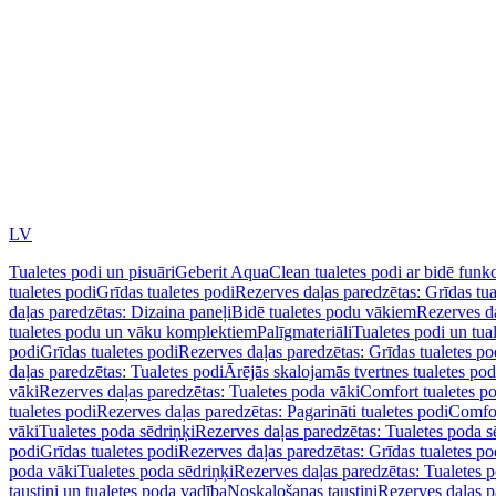
LV
Tualetes podi un pisuāri
Geberit AquaClean tualetes podi ar bidē funkc
tualetes podi
Grīdas tualetes podi
Rezerves daļas paredzētas: Grīdas tua
daļas paredzētas: Dizaina paneļi
Bidē tualetes podu vākiem
Rezerves da
tualetes podu un vāku komplektiem
Palīgmateriāli
Tualetes podi un tua
podi
Grīdas tualetes podi
Rezerves daļas paredzētas: Grīdas tualetes po
daļas paredzētas: Tualetes podi
Ārējās skalojamās tvertnes tualetes po
vāki
Rezerves daļas paredzētas: Tualetes poda vāki
Comfort tualetes p
tualetes podi
Rezerves daļas paredzētas: Pagarināti tualetes podi
Comfor
vāki
Tualetes poda sēdriņķi
Rezerves daļas paredzētas: Tualetes poda s
podi
Grīdas tualetes podi
Rezerves daļas paredzētas: Grīdas tualetes po
poda vāki
Tualetes poda sēdriņķi
Rezerves daļas paredzētas: Tualetes p
taustiņi un tualetes poda vadība
Noskalošanas taustiņi
Rezerves daļas p