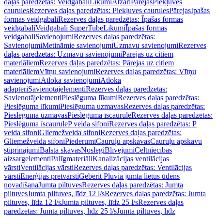
daļas paredzētas: Veidgabali
Līkumi
Atzari
Pārejas
Piekļuves
caurules
Rezerves daļas paredzētas: Piekļuves caurules
Pārejas
Īpašas
formas veidgabali
Rezerves daļas paredzētas: Īpašas formas
veidgabali
Veidgabali SuperTube
Līkumi
Īpašas formas
veidgabali
Savienojumi
Rezerves daļas paredzētas:
Savienojumi
Metināmie savienojumi
Uzmavu savienojumi
Rezerves
daļas paredzētas: Uzmavu savienojumi
Pārejas uz citiem
materiāliem
Rezerves daļas paredzētas: Pārejas uz citiem
materiāliem
Vītņu savienojumi
Rezerves daļas paredzētas: Vītņu
savienojumi
Atloka savienojumi
Atloka
adapteri
Savienotājelementi
Rezerves daļas paredzētas:
Savienotājelementi
Pieslēguma līkumi
Rezerves daļas paredzētas:
Pieslēguma līkumi
Pieslēguma uzmavas
Rezerves daļas paredzētas:
Pieslēguma uzmavas
Pieslēguma īscaurule
Rezerves daļas paredzētas:
Pieslēguma īscaurule
P veida sifoni
Rezerves daļas paredzētas: P
veida sifoni
Gliemežveida sifoni
Rezerves daļas paredzētas:
Gliemežveida sifoni
Piederumi
Cauruļu apskavas
Cauruļu apskavu
stiprinājumi
Balsta skavas
Noslēgi
Blīvējumi
Celtniecības
aizsargelementi
Palīgmateriāli
Kanalizācijas ventilācijas
vārsti
Ventilācijas vārsti
Rezerves daļas paredzētas: Ventilācijas
vārsti
Enerģijas pretvārsti
Geberit Pluvia jumta lietus ūdens
novadīšana
Jumta piltuves
Rezerves daļas paredzētas: Jumta
piltuves
Jumta piltuves, līdz 12 l/s
Rezerves daļas paredzētas: Jumta
piltuves, līdz 12 l/s
Jumta piltuves, līdz 25 l/s
Rezerves daļas
paredzētas: Jumta piltuves, līdz 25 l/s
Jumta piltuves, līdz