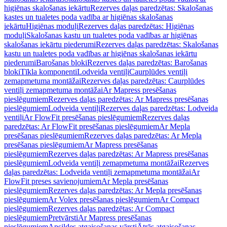
higiēnas skalošanas iekārtu
Rezerves daļas paredzētas: Skalošanas
kastes un tualetes poda vadība ar higiēnas skalošanas
iekārtu
Higiēnas moduļi
Rezerves daļas paredzētas: Higiēnas
moduļi
Skalošanas kastu un tualetes poda vadības ar higiēnas
skalošanas iekārtu piederumi
Rezerves daļas paredzētas: Skalošanas
kastu un tualetes poda vadības ar higiēnas skalošanas iekārtu
piederumi
Barošanas bloki
Rezerves daļas paredzētas: Barošanas
bloki
Tīkla komponenti
Lodveida ventiļi
Caurplūdes ventiļi
zemapmetuma montāžai
Rezerves daļas paredzētas: Caurplūdes
ventiļi zemapmetuma montāžai
Ar Mapress presēšanas
pieslēgumiem
Rezerves daļas paredzētas: Ar Mapress presēšanas
pieslēgumiem
Lodveida ventiļi
Rezerves daļas paredzētas: Lodveida
ventiļi
Ar FlowFit presēšanas pieslēgumiem
Rezerves daļas
paredzētas: Ar FlowFit presēšanas pieslēgumiem
Ar Mepla
presēšanas pieslēgumiem
Rezerves daļas paredzētas: Ar Mepla
presēšanas pieslēgumiem
Ar Mapress presēšanas
pieslēgumiem
Rezerves daļas paredzētas: Ar Mapress presēšanas
pieslēgumiem
Lodveida ventiļi zemapmetuma montāžai
Rezerves
daļas paredzētas: Lodveida ventiļi zemapmetuma montāžai
Ar
FlowFit preses savienojumiem
Ar Mepla presēšanas
pieslēgumiem
Rezerves daļas paredzētas: Ar Mepla presēšanas
pieslēgumiem
Ar Volex presēšanas pieslēgumiem
Ar Compact
pieslēgumiem
Rezerves daļas paredzētas: Ar Compact
pieslēgumiem
Pretvārsti
Ar Mapress presēšanas
pieslēgumiem
Apsildes atgaisošanas vārsti
Ātrās atgaisošanas