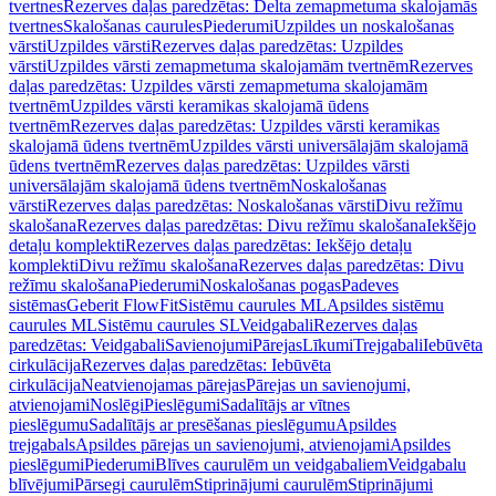
tvertnes
Rezerves daļas paredzētas: Delta zemapmetuma skalojamās
tvertnes
Skalošanas caurules
Piederumi
Uzpildes un noskalošanas
vārsti
Uzpildes vārsti
Rezerves daļas paredzētas: Uzpildes
vārsti
Uzpildes vārsti zemapmetuma skalojamām tvertnēm
Rezerves
daļas paredzētas: Uzpildes vārsti zemapmetuma skalojamām
tvertnēm
Uzpildes vārsti keramikas skalojamā ūdens
tvertnēm
Rezerves daļas paredzētas: Uzpildes vārsti keramikas
skalojamā ūdens tvertnēm
Uzpildes vārsti universālajām skalojamā
ūdens tvertnēm
Rezerves daļas paredzētas: Uzpildes vārsti
universālajām skalojamā ūdens tvertnēm
Noskalošanas
vārsti
Rezerves daļas paredzētas: Noskalošanas vārsti
Divu režīmu
skalošana
Rezerves daļas paredzētas: Divu režīmu skalošana
Iekšējo
detaļu komplekti
Rezerves daļas paredzētas: Iekšējo detaļu
komplekti
Divu režīmu skalošana
Rezerves daļas paredzētas: Divu
režīmu skalošana
Piederumi
Noskalošanas pogas
Padeves
sistēmas
Geberit FlowFit
Sistēmu caurules ML
Apsildes sistēmu
caurules ML
Sistēmu caurules SL
Veidgabali
Rezerves daļas
paredzētas: Veidgabali
Savienojumi
Pārejas
Līkumi
Trejgabali
Iebūvēta
cirkulācija
Rezerves daļas paredzētas: Iebūvēta
cirkulācija
Neatvienojamas pārejas
Pārejas un savienojumi,
atvienojami
Noslēgi
Pieslēgumi
Sadalītājs ar vītnes
pieslēgumu
Sadalītājs ar presēšanas pieslēgumu
Apsildes
trejgabals
Apsildes pārejas un savienojumi, atvienojami
Apsildes
pieslēgumi
Piederumi
Blīves caurulēm un veidgabaliem
Veidgabalu
blīvējumi
Pārsegi caurulēm
Stiprinājumi caurulēm
Stiprinājumi