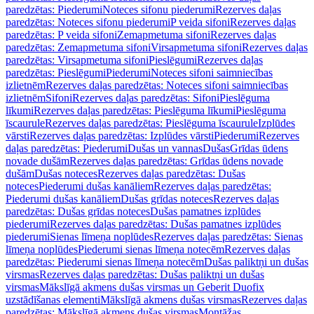
paredzētas: Piederumi
Noteces sifonu piederumi
Rezerves daļas
paredzētas: Noteces sifonu piederumi
P veida sifoni
Rezerves daļas
paredzētas: P veida sifoni
Zemapmetuma sifoni
Rezerves daļas
paredzētas: Zemapmetuma sifoni
Virsapmetuma sifoni
Rezerves daļas
paredzētas: Virsapmetuma sifoni
Pieslēgumi
Rezerves daļas
paredzētas: Pieslēgumi
Piederumi
Noteces sifoni saimniecības
izlietnēm
Rezerves daļas paredzētas: Noteces sifoni saimniecības
izlietnēm
Sifoni
Rezerves daļas paredzētas: Sifoni
Pieslēguma
līkumi
Rezerves daļas paredzētas: Pieslēguma līkumi
Pieslēguma
īscaurule
Rezerves daļas paredzētas: Pieslēguma īscaurule
Izplūdes
vārsti
Rezerves daļas paredzētas: Izplūdes vārsti
Piederumi
Rezerves
daļas paredzētas: Piederumi
Dušas un vannas
Dušas
Grīdas ūdens
novade dušām
Rezerves daļas paredzētas: Grīdas ūdens novade
dušām
Dušas noteces
Rezerves daļas paredzētas: Dušas
noteces
Piederumi dušas kanāliem
Rezerves daļas paredzētas:
Piederumi dušas kanāliem
Dušas grīdas noteces
Rezerves daļas
paredzētas: Dušas grīdas noteces
Dušas pamatnes izplūdes
piederumi
Rezerves daļas paredzētas: Dušas pamatnes izplūdes
piederumi
Sienas līmeņa noplūdes
Rezerves daļas paredzētas: Sienas
līmeņa noplūdes
Piederumi sienas līmeņa notecēm
Rezerves daļas
paredzētas: Piederumi sienas līmeņa notecēm
Dušas paliktņi un dušas
virsmas
Rezerves daļas paredzētas: Dušas paliktņi un dušas
virsmas
Mākslīgā akmens dušas virsmas un Geberit Duofix
uzstādīšanas elementi
Mākslīgā akmens dušas virsmas
Rezerves daļas
paredzētas: Mākslīgā akmens dušas virsmas
Montāžas