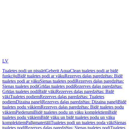
LV
Tualetes podi un pisuāri
Geberit AquaClean tualetes podi ar bidē
funkciju
Bidē tualetes podi ar vāku
Rezerves daļas paredzētas: Bidē
tualetes podi ar vāku
Sienas tualetes podi
Rezerves daļas paredzētas:
Sienas tualetes podi
Grīdas tualetes podi
Rezerves daļas paredzētas:
Grīdas tualetes podi
Bidē vāki
Rezerves daļas paredzētas: Bidē
vāki
Tualetes podiem
Rezerves daļas paredzētas: Tualetes
podiem
Dizaina paneļi
Rezerves daļas paredzētas: Dizaina paneļi
Bidē
tualetes podu vākiem
Rezerves daļas paredzētas: Bidē tualetes podu
vākiem
Piederumi
Bidē tualetes podu un vāku komplektiem
Bidē
tualetes podu vākiem
Bidē vāku un bidē tualetes podu un vāku
komplektiem
Palīgmateriāli
Tualetes podi un tualetes poda vāki
Sienas
tualetes podi
Rezerves daļas paredzētas: Sienas tualetes podi
Tualetes