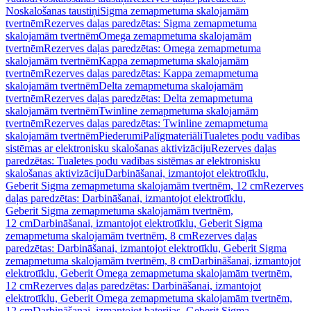
Noskalošanas taustiņi
Sigma zemapmetuma skalojamām
tvertnēm
Rezerves daļas paredzētas: Sigma zemapmetuma
skalojamām tvertnēm
Omega zemapmetuma skalojamām
tvertnēm
Rezerves daļas paredzētas: Omega zemapmetuma
skalojamām tvertnēm
Kappa zemapmetuma skalojamām
tvertnēm
Rezerves daļas paredzētas: Kappa zemapmetuma
skalojamām tvertnēm
Delta zemapmetuma skalojamām
tvertnēm
Rezerves daļas paredzētas: Delta zemapmetuma
skalojamām tvertnēm
Twinline zemapmetuma skalojamām
tvertnēm
Rezerves daļas paredzētas: Twinline zemapmetuma
skalojamām tvertnēm
Piederumi
Palīgmateriāli
Tualetes podu vadības
sistēmas ar elektronisku skalošanas aktivizāciju
Rezerves daļas
paredzētas: Tualetes podu vadības sistēmas ar elektronisku
skalošanas aktivizāciju
Darbināšanai, izmantojot elektrotīklu,
Geberit Sigma zemapmetuma skalojamām tvertnēm, 12 cm
Rezerves
daļas paredzētas: Darbināšanai, izmantojot elektrotīklu,
Geberit Sigma zemapmetuma skalojamām tvertnēm,
12 cm
Darbināšanai, izmantojot elektrotīklu, Geberit Sigma
zemapmetuma skalojamām tvertnēm, 8 cm
Rezerves daļas
paredzētas: Darbināšanai, izmantojot elektrotīklu, Geberit Sigma
zemapmetuma skalojamām tvertnēm, 8 cm
Darbināšanai, izmantojot
elektrotīklu, Geberit Omega zemapmetuma skalojamām tvertnēm,
12 cm
Rezerves daļas paredzētas: Darbināšanai, izmantojot
elektrotīklu, Geberit Omega zemapmetuma skalojamām tvertnēm,
12 cm
Darbināšanai, izmantojot baterijas, Geberit Sigma