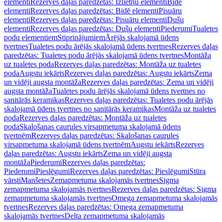
elementi
Rezerves daļas paredzētas: Izlietņu elementi
Bidē
elementi
Rezerves daļas paredzētas: Bidē elementi
Pisuāru
elementi
Rezerves daļas paredzētas: Pisuāru elementi
Dušu
elementi
Rezerves daļas paredzētas: Dušu elementi
Piederumi
Tualetes
podu elementiem
Stiprinājumiem
Ārējās skalojamā ūdens
tvertnes
Tualetes podu ārējās skalojamā ūdens tvertnes
Rezerves daļas
paredzētas: Tualetes podu ārējās skalojamā ūdens tvertnes
Montāža
uz tualetes poda
Rezerves daļas paredzētas: Montāža uz tualetes
poda
Augstu iekārts
Rezerves daļas paredzētas: Augstu iekārts
Zema
un vidēji augsta montāža
Rezerves daļas paredzētas: Zema un vidēji
augsta montāža
Tualetes podu ārējās skalojamā ūdens tvertnes no
sanitārās keramikas
Rezerves daļas paredzētas: Tualetes podu ārējās
skalojamā ūdens tvertnes no sanitārās keramikas
Montāža uz tualetes
poda
Rezerves daļas paredzētas: Montāža uz tualetes
poda
Skalošanas caurules virsapmetuma skalojamā ūdens
tvertnēm
Rezerves daļas paredzētas: Skalošanas caurules
virsapmetuma skalojamā ūdens tvertnēm
Augstu iekārts
Rezerves
daļas paredzētas: Augstu iekārts
Zema un vidēji augsta
montāža
Piederumi
Rezerves daļas paredzētas:
Piederumi
Pieslēgumi
Rezerves daļas paredzētas: Pieslēgumi
Stūra
vārsti
Manšetes
Zemapmetuma skalojamās tvertnes
Sigma
zemapmetuma skalojamās tvertnes
Rezerves daļas paredzētas: Sigma
zemapmetuma skalojamās tvertnes
Omega zemapmetuma skalojamās
tvertnes
Rezerves daļas paredzētas: Omega zemapmetuma
skalojamās tvertnes
Delta zemapmetuma skalojamās