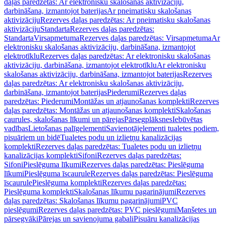
daļas paredzētas: Ar elektronisku skalošanas aktivizāciju,
darbināšana, izmantojot baterijas
Ar pneimatisku skalošanas
aktivizāciju
Rezerves daļas paredzētas: Ar pneimatisku skalošanas
aktivizāciju
Standarta
Rezerves daļas paredzētas:
Standarta
Virsapmetuma
Rezerves daļas paredzētas: Virsapmetuma
Ar
elektronisku skalošanas aktivizāciju, darbināšana, izmantojot
elektrotīklu
Rezerves daļas paredzētas: Ar elektronisku skalošanas
aktivizāciju, darbināšana, izmantojot elektrotīklu
Ar elektronisku
skalošanas aktivizāciju, darbināšana, izmantojot baterijas
Rezerves
daļas paredzētas: Ar elektronisku skalošanas aktivizāciju,
darbināšana, izmantojot baterijas
Piederumi
Rezerves daļas
paredzētas: Piederumi
Montāžas un atjaunošanas komplekti
Rezerves
daļas paredzētas: Montāžas un atjaunošanas komplekti
Skalošanas
caurules, skalošanas līkumi un pārejas
Pārsegplāksnes
Iebūvētas
vadības
Lietošanas palīgelementi
Savienotājelementi tualetes podiem,
pisuāriem un bidē
Tualetes podu un izlietņu kanalizācijas
komplekti
Rezerves daļas paredzētas: Tualetes podu un izlietņu
kanalizācijas komplekti
Sifoni
Rezerves daļas paredzētas:
Sifoni
Pieslēguma līkumi
Rezerves daļas paredzētas: Pieslēguma
līkumi
Pieslēguma īscaurule
Rezerves daļas paredzētas: Pieslēguma
īscaurule
Pieslēguma komplekti
Rezerves daļas paredzētas:
Pieslēguma komplekti
Skalošanas līkumu pagarinājumi
Rezerves
daļas paredzētas: Skalošanas līkumu pagarinājumi
PVC
pieslēgumi
Rezerves daļas paredzētas: PVC pieslēgumi
Manšetes un
pārsegvāki
Pārejas un savienojuma gabali
Pisuāru kanalizācijas