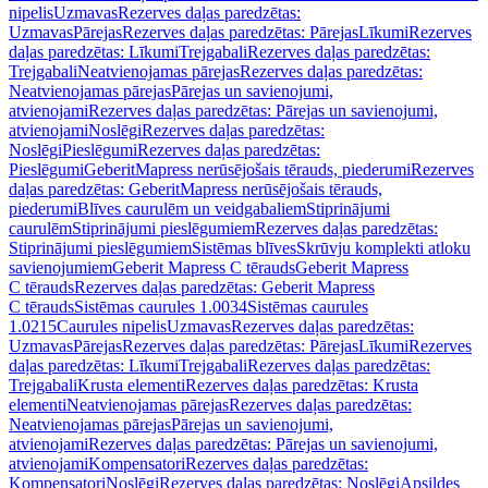
nipelis
Uzmavas
Rezerves daļas paredzētas:
Uzmavas
Pārejas
Rezerves daļas paredzētas: Pārejas
Līkumi
Rezerves
daļas paredzētas: Līkumi
Trejgabali
Rezerves daļas paredzētas:
Trejgabali
Neatvienojamas pārejas
Rezerves daļas paredzētas:
Neatvienojamas pārejas
Pārejas un savienojumi,
atvienojami
Rezerves daļas paredzētas: Pārejas un savienojumi,
atvienojami
Noslēgi
Rezerves daļas paredzētas:
Noslēgi
Pieslēgumi
Rezerves daļas paredzētas:
Pieslēgumi
GeberitMapress nerūsējošais tērauds, piederumi
Rezerves
daļas paredzētas: GeberitMapress nerūsējošais tērauds,
piederumi
Blīves caurulēm un veidgabaliem
Stiprinājumi
caurulēm
Stiprinājumi pieslēgumiem
Rezerves daļas paredzētas:
Stiprinājumi pieslēgumiem
Sistēmas blīves
Skrūvju komplekti atloku
savienojumiem
Geberit Mapress C tērauds
Geberit Mapress
C tērauds
Rezerves daļas paredzētas: Geberit Mapress
C tērauds
Sistēmas caurules 1.0034
Sistēmas caurules
1.0215
Caurules nipelis
Uzmavas
Rezerves daļas paredzētas:
Uzmavas
Pārejas
Rezerves daļas paredzētas: Pārejas
Līkumi
Rezerves
daļas paredzētas: Līkumi
Trejgabali
Rezerves daļas paredzētas:
Trejgabali
Krusta elementi
Rezerves daļas paredzētas: Krusta
elementi
Neatvienojamas pārejas
Rezerves daļas paredzētas:
Neatvienojamas pārejas
Pārejas un savienojumi,
atvienojami
Rezerves daļas paredzētas: Pārejas un savienojumi,
atvienojami
Kompensatori
Rezerves daļas paredzētas:
Kompensatori
Noslēgi
Rezerves daļas paredzētas: Noslēgi
Apsildes