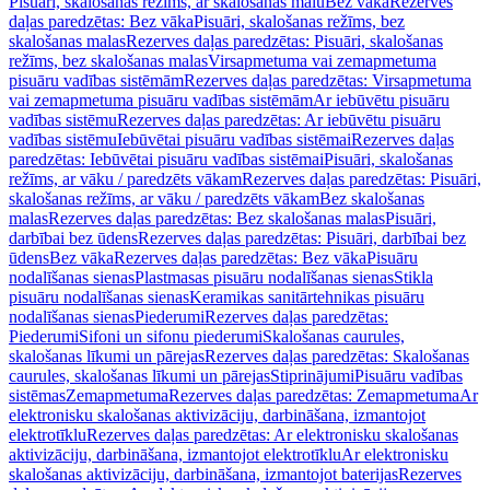
Pisuāri, skalošanas režīms, ar skalošanas malu
Bez vāka
Rezerves
daļas paredzētas: Bez vāka
Pisuāri, skalošanas režīms, bez
skalošanas malas
Rezerves daļas paredzētas: Pisuāri, skalošanas
režīms, bez skalošanas malas
Virsapmetuma vai zemapmetuma
pisuāru vadības sistēmām
Rezerves daļas paredzētas: Virsapmetuma
vai zemapmetuma pisuāru vadības sistēmām
Ar iebūvētu pisuāru
vadības sistēmu
Rezerves daļas paredzētas: Ar iebūvētu pisuāru
vadības sistēmu
Iebūvētai pisuāru vadības sistēmai
Rezerves daļas
paredzētas: Iebūvētai pisuāru vadības sistēmai
Pisuāri, skalošanas
režīms, ar vāku / paredzēts vākam
Rezerves daļas paredzētas: Pisuāri,
skalošanas režīms, ar vāku / paredzēts vākam
Bez skalošanas
malas
Rezerves daļas paredzētas: Bez skalošanas malas
Pisuāri,
darbībai bez ūdens
Rezerves daļas paredzētas: Pisuāri, darbībai bez
ūdens
Bez vāka
Rezerves daļas paredzētas: Bez vāka
Pisuāru
nodalīšanas sienas
Plastmasas pisuāru nodalīšanas sienas
Stikla
pisuāru nodalīšanas sienas
Keramikas sanitārtehnikas pisuāru
nodalīšanas sienas
Piederumi
Rezerves daļas paredzētas:
Piederumi
Sifoni un sifonu piederumi
Skalošanas caurules,
skalošanas līkumi un pārejas
Rezerves daļas paredzētas: Skalošanas
caurules, skalošanas līkumi un pārejas
Stiprinājumi
Pisuāru vadības
sistēmas
Zemapmetuma
Rezerves daļas paredzētas: Zemapmetuma
Ar
elektronisku skalošanas aktivizāciju, darbināšana, izmantojot
elektrotīklu
Rezerves daļas paredzētas: Ar elektronisku skalošanas
aktivizāciju, darbināšana, izmantojot elektrotīklu
Ar elektronisku
skalošanas aktivizāciju, darbināšana, izmantojot baterijas
Rezerves