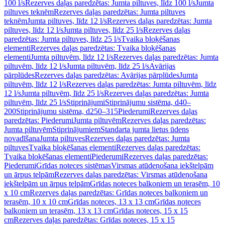
100 l/s
Rezerves daļas paredzētas: Jumta piltuves, līdz 100 l/s
Jumta
piltuves teknēm
Rezerves daļas paredzētas: Jumta piltuves
teknēm
Jumta piltuves, līdz 12 l/s
Rezerves daļas paredzētas: Jumta
piltuves, līdz 12 l/s
Jumta piltuves, līdz 25 l/s
Rezerves daļas
paredzētas: Jumta piltuves, līdz 25 l/s
Tvaika bloķēšanas
elementi
Rezerves daļas paredzētas: Tvaika bloķēšanas
elementi
Jumta piltuvēm, līdz 12 l/s
Rezerves daļas paredzētas: Jumta
piltuvēm, līdz 12 l/s
Jumta piltuvēm, līdz 25 l/s
Avārijas
pārplūdes
Rezerves daļas paredzētas: Avārijas pārplūdes
Jumta
piltuvēm, līdz 12 l/s
Rezerves daļas paredzētas: Jumta piltuvēm, līdz
12 l/s
Jumta piltuvēm, līdz 25 l/s
Rezerves daļas paredzētas: Jumta
piltuvēm, līdz 25 l/s
Stiprinājumi
Stiprinājumu sistēma, d40–
200
Stiprinājumu sistēma, d250–315
Piederumi
Rezerves daļas
paredzētas: Piederumi
Jumta piltuvēm
Rezerves daļas paredzētas:
Jumta piltuvēm
Stiprinājumiem
Standarta jumta lietus ūdens
novadīšana
Jumta piltuves
Rezerves daļas paredzētas: Jumta
piltuves
Tvaika bloķēšanas elementi
Rezerves daļas paredzētas:
Tvaika bloķēšanas elementi
Piederumi
Rezerves daļas paredzētas:
Piederumi
Grīdas noteces sistēmas
Virsmas atūdeņošana iekštelpām
un ārpus telpām
Rezerves daļas paredzētas: Virsmas atūdeņošana
iekštelpām un ārpus telpām
Grīdas noteces balkoniem un terasēm, 10
x 10 cm
Rezerves daļas paredzētas: Grīdas noteces balkoniem un
terasēm, 10 x 10 cm
Grīdas noteces, 13 x 13 cm
Grīdas noteces
balkoniem un terasēm, 13 x 13 cm
Grīdas noteces, 15 x 15
cm
Rezerves daļas paredzētas: Grīdas noteces, 15 x 15