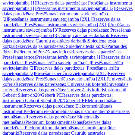
savienojamība [1]
Rezerves daļas paredzētas: Presēšanas instrumentu
savienojamība [1]
Presēšanas instrumentu savienojamība [2]
Rezerves
daļas paredzētas: Presēšanas instrumentu savienojamība
[2]
Presēšanas instrumentu savietojamība [2XL]
Rezerves daļas
paredzētas: Presēšanas instrumentu savietojamība [2XL]
Presēšanas
instrumentu savietojamība [3]
Rezerves daļas paredzētas: Presēšanas
instrumentu savietojamība [3]
Cauruļu apstrādes darbarīki
Rezerves
daļas paredzētas: Cauruļu apstrādes darbarīki
Spiediena testa
korķis
Rezerves daļas paredzētas: Spiediena testa korķis
Pārbaudes
līdzeklis
Piederumi
Presēšanas ierīces
Rezerves daļas paredzētas:
Presēšanas ierīces
Presēšanas ierīču savietojamība [1]
Rezerves daļas
paredzētas: Presēšanas ierīču savietojamība [1]
Presēšanas ierīču
savietojamība [2]
Rezerves daļas paredzētas: Presēšanas ierīču
savietojamība [2]
Presēšanas ierīču savietojamība [2XL]
Rezerves
daļas paredzētas: Presēšanas ierīču savietojamība [2XL]
Universālais
koferis
Rezerves daļas paredzētas: Universālais koferis
Universālais
koferis
Rezerves daļas paredzētas: Universālais koferis
Instrumenti
Geberit Silent-db20/Geberit PE
Rezerves daļas paredzētas:
Instrumenti Geberit Silent-db20/Geberit PE
Elektrometināšanas
instrumenti
Rezerves daļas paredzētas: Elektrometināšanas
instrumenti
Piederumi elektrometināšanas instrumentiem
Simetriskās
metināšanas
Rezerves daļas paredzētas: Simetriskās
metināšanas
Piederumi kontaktmetināšanas
Rezerves daļas
paredzētas: Piederumi kontaktmetināšanas
Cauruļu apstrādes
darbarīki
Rezerves daļas paredzētas: Cauruļu apstrādes