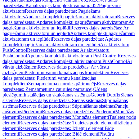
paredzētas: Kanalizācijas komplekti vannām, d52
Pagriežams
aktivizators
Rezerves daļas paredzētas: Pagriežams
aktivizators
Apdares komplekti pagriežamam aktivizatoram
Rezerves
daļas paredzētas: Apdares komplekti pagriežamam aktivizatoram
Ar
pagriežamu aktivizatoru un ieplūdi
Rezerves daļas paredzētas: Ar
pagriežamu aktivizatoru un ieplūdi
Apdares komplekti pagriežamam
aktivizatoram un ieplūdei
Rezerves daļas paredzētas: Apdares
komplekti pagriežamam aktivizatoram un ieplūdei
Ar aktivizatoru
PushControl
Rezerves daļas paredzētas: Ar aktivizatoru
PushControl
Apdares komplekti aktivizatoram PushControl
Rezerves
daļas paredzētas: Apdares komplekti aktivizatoram PushControl
Ar
vārstu aizbāžņiem
Rezerves daļas paredzētas: Ar vārstu
aizbāžņiem
Piederumi vannu kanalizācijas komplektiem
Rezerves
daļas paredzētas: Piederumi vannu kanalizācijas
komplektiem
Zemapmetuma caurules pārtraucējs
Rezerves daļas
paredzētas: Zemapmetuma caurules pārtraucējs
Ūdens
pieslēgumi
Instalācijas un skalošanas sistēmas
Geberit Duofix
Sienas
sistēmas
Rezerves daļas paredzētas: Sienas sistēmas
Stiprināšanas
sistēmas
Rezerves daļas paredzētas: Stiprināšanas sistēmas
Paneļu
apšuvums
Piederumi
Rezerves daļas paredzētas: Piederumi
Montāžas
elementi
Rezerves daļas paredzētas: Montāžas elementi
Tualetes podu
elementi
Rezerves daļas paredzētas: Tualetes podu elementi
Izlietņu
elementi
Rezerves daļas paredzētas: Izlietņu elementi
Bidē
elementi
Rezerves daļas paredzētas: Bidē elementi
Pisuāru