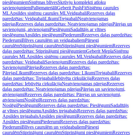
pieslēgumiem
Sistēmas blīves
Skrūvju komplekti atloku
savienojumiem
Palīgmateriāli
Geberit PushFit
Sistēmu caurules
ML
Apsildes sistēmu caurules ML
Veidgabali
Rezerves daļas
paredzētas: Veidgabali
Līkumi
Trejgabali
Neatvienojamas
pārejas
Rezerves daļas paredzētas: Neatvienojamas pārejas
Pārejas un
savienojumi, atvienojami
Pieslēgumi
Sadalītājs ar vītnes
pieslēgumu
Apsildes pieslēgumi
Piederumi
Rezerves daļas paredzētas:
Piederumi
Blīves caurulēm un veidgabaliem
Pārsegi
caurulēm
Stiprinājumi caurulēm
Stiprinājumi pieslēgumiem
Rezerves
daļas paredzētas: Stiprinājumi pieslēgumiem
Geberit Mepla
Sistēmu
caurules ML
Apsildes sistēmu caurules ML
Veidgabali
Rezerves daļas
paredzētas: Veidgabali
Savienojumi
Rezerves daļas paredzētas:
Savienojumi
Pārejas
Rezerves daļas paredzētas:
Pārejas
Līkumi
Rezerves daļas paredzētas: Līkumi
Trejgabali
Rezerves
daļas paredzētas: Trejgabali
Iebūvēta cirkulācija
Rezerves daļas
paredzētas: Iebūvēta cirkulācija
Neatvienojamas pārejas
Rezerves
daļas paredzētas: Neatvienojamas pārejas
Pārejas un savienojumi,
atvienojami
Rezerves daļas paredzētas: Pārejas un savienojumi,
atvienojami
Noslēgi
Rezerves daļas paredzētas:
Noslēgi
Pieslēgumi
Rezerves daļas paredzētas: Pieslēgumi
Sadalītājs
ar vītnes pieslēgumu
Apsildes trejgabals
Rezerves daļas paredzētas:
Apsildes trejgabals
Apsildes pieslēgumi
Rezerves daļas paredzētas:
Apsildes pieslēgumi
Piederumi
Rezerves daļas paredzētas:
Piederumi
Blīves caurulēm un veidgabaliem
Pārsegi
caurulēm
Stiprinājumi caurulēm
Stiprinājumi pieslēgumiem
Rezerves