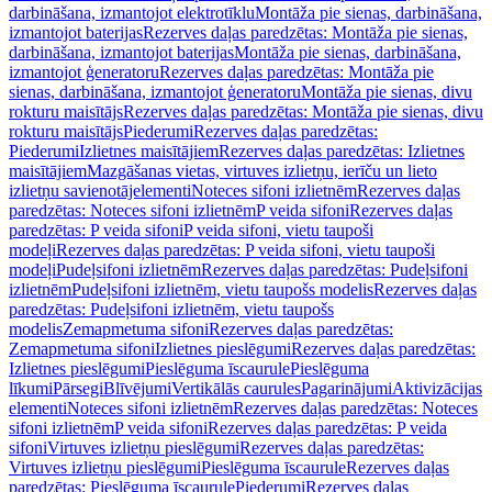
darbināšana, izmantojot elektrotīklu
Montāža pie sienas, darbināšana,
izmantojot baterijas
Rezerves daļas paredzētas: Montāža pie sienas,
darbināšana, izmantojot baterijas
Montāža pie sienas, darbināšana,
izmantojot ģeneratoru
Rezerves daļas paredzētas: Montāža pie
sienas, darbināšana, izmantojot ģeneratoru
Montāža pie sienas, divu
rokturu maisītājs
Rezerves daļas paredzētas: Montāža pie sienas, divu
rokturu maisītājs
Piederumi
Rezerves daļas paredzētas:
Piederumi
Izlietnes maisītājiem
Rezerves daļas paredzētas: Izlietnes
maisītājiem
Mazgāšanas vietas, virtuves izlietņu, ierīču un lieto
izlietņu savienotājelementi
Noteces sifoni izlietnēm
Rezerves daļas
paredzētas: Noteces sifoni izlietnēm
P veida sifoni
Rezerves daļas
paredzētas: P veida sifoni
P veida sifoni, vietu taupoši
modeļi
Rezerves daļas paredzētas: P veida sifoni, vietu taupoši
modeļi
Pudeļsifoni izlietnēm
Rezerves daļas paredzētas: Pudeļsifoni
izlietnēm
Pudeļsifoni izlietnēm, vietu taupošs modelis
Rezerves daļas
paredzētas: Pudeļsifoni izlietnēm, vietu taupošs
modelis
Zemapmetuma sifoni
Rezerves daļas paredzētas:
Zemapmetuma sifoni
Izlietnes pieslēgumi
Rezerves daļas paredzētas:
Izlietnes pieslēgumi
Pieslēguma īscaurule
Pieslēguma
līkumi
Pārsegi
Blīvējumi
Vertikālās caurules
Pagarinājumi
Aktivizācijas
elementi
Noteces sifoni izlietnēm
Rezerves daļas paredzētas: Noteces
sifoni izlietnēm
P veida sifoni
Rezerves daļas paredzētas: P veida
sifoni
Virtuves izlietņu pieslēgumi
Rezerves daļas paredzētas:
Virtuves izlietņu pieslēgumi
Pieslēguma īscaurule
Rezerves daļas
paredzētas: Pieslēguma īscaurule
Piederumi
Rezerves daļas