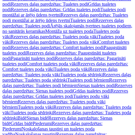
podi
Rezerves daļas paredzētas: Tualetes podi
Grīdas tualetes
podi
Rezerves daļas paredzētas: Grīdas tualetes podi
Tualetes podi
montāžai ar ārējo ūdens tvertni
Rezerves daļas paredzētas: Tualetes
podi montāžai ar ārējo ūdens tvertni
Tualetes podi
Rezerves daļas
paredzētas: Tualetes podi
Ārējās skalojamās tvertnes tualetes podiem,
no sanitārās keramikas
Montāža uz tualetes poda
Tualetes poda
vāki
Rezerves daļas paredzētas: Tualetes poda vāki
Tualetes poda
vāki
Rezerves daļas paredzētas: Tualetes poda vāki
Comfort tualetes
podi
Rezerves daļas paredzētas: Comfort tualetes podi
Paaugstināti
tualetes podi
Rezerves daļas paredzētas: Paaugstināti tualetes
podi
Pagarināti tualetes podi
Rezerves daļas paredzētas: Pagarināti
tualetes podi
Comfort tualetes poda vāki
Rezerves daļas paredzētas:
Comfort tualetes poda vāki
Tualetes poda vāki
Rezerves daļas
paredzētas: Tualetes poda vāki
Tualetes poda sēdriņķi
Rezerves daļas
paredzētas: Tualetes poda sēdriņķi
Tualetes podi bērniem
Rezerves
daļas paredzētas: Tualetes podi bērniem
Sienas tualetes podi
Rezerves
daļas paredzētas: Sienas tualetes podi
Grīdas tualetes podi
Rezerves
daļas paredzētas: Grīdas tualetes podi
Tualetes podu vāki
bērniem
Rezerves daļas paredzētas: Tualetes podu vāki
bērniem
Tualetes poda vāki
Rezerves daļas paredzētas: Tualetes poda
vāki
Tualetes poda sēdriņķi
Rezerves daļas paredzētas: Tualetes poda
sēdriņķi
Bidē
Sienas bidē
Rezerves daļas paredzētas: Sienas
bidē
Grīdas bidē
Piederumi
Rezerves daļas paredzētas:
Piederumi
Noskalošanas taustiņi un tualetes poda
vadība
Noskalošanas taustiņi
Rezerves daļas paredzētas: