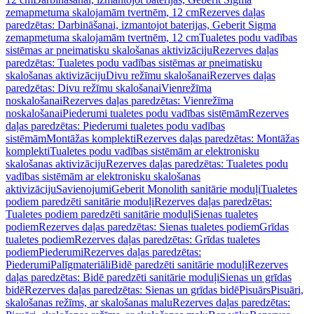
zemapmetuma skalojamām tvertnēm, 12 cm
Rezerves daļas
paredzētas: Darbināšanai, izmantojot baterijas, Geberit Sigma
zemapmetuma skalojamām tvertnēm, 12 cm
Tualetes podu vadības
sistēmas ar pneimatisku skalošanas aktivizāciju
Rezerves daļas
paredzētas: Tualetes podu vadības sistēmas ar pneimatisku
skalošanas aktivizāciju
Divu režīmu skalošanai
Rezerves daļas
paredzētas: Divu režīmu skalošanai
Vienrežīma
noskalošanai
Rezerves daļas paredzētas: Vienrežīma
noskalošanai
Piederumi tualetes podu vadības sistēmām
Rezerves
daļas paredzētas: Piederumi tualetes podu vadības
sistēmām
Montāžas komplekti
Rezerves daļas paredzētas: Montāžas
komplekti
Tualetes podu vadības sistēmām ar elektronisku
skalošanas aktivizāciju
Rezerves daļas paredzētas: Tualetes podu
vadības sistēmām ar elektronisku skalošanas
aktivizāciju
Savienojumi
Geberit Monolith sanitārie moduļi
Tualetes
podiem paredzēti sanitārie moduļi
Rezerves daļas paredzētas:
Tualetes podiem paredzēti sanitārie moduļi
Sienas tualetes
podiem
Rezerves daļas paredzētas: Sienas tualetes podiem
Grīdas
tualetes podiem
Rezerves daļas paredzētas: Grīdas tualetes
podiem
Piederumi
Rezerves daļas paredzētas:
Piederumi
Palīgmateriāli
Bidē paredzēti sanitārie moduļi
Rezerves
daļas paredzētas: Bidē paredzēti sanitārie moduļi
Sienas un grīdas
bidē
Rezerves daļas paredzētas: Sienas un grīdas bidē
Pisuārs
Pisuāri,
skalošanas režīms, ar skalošanas malu
Rezerves daļas paredzētas: