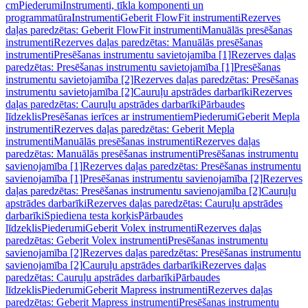
cm
Piederumi
Instrumenti, tīkla komponenti un
programmatūra
Instrumenti
Geberit FlowFit instrumenti
Rezerves
daļas paredzētas: Geberit FlowFit instrumenti
Manuālās presēšanas
instrumenti
Rezerves daļas paredzētas: Manuālās presēšanas
instrumenti
Presēšanas instrumentu savietojamība [1]
Rezerves daļas
paredzētas: Presēšanas instrumentu savietojamība [1]
Presēšanas
instrumentu savietojamība [2]
Rezerves daļas paredzētas: Presēšanas
instrumentu savietojamība [2]
Cauruļu apstrādes darbarīki
Rezerves
daļas paredzētas: Cauruļu apstrādes darbarīki
Pārbaudes
līdzeklis
Presēšanas ierīces ar instrumentiem
Piederumi
Geberit Mepla
instrumenti
Rezerves daļas paredzētas: Geberit Mepla
instrumenti
Manuālās presēšanas instrumenti
Rezerves daļas
paredzētas: Manuālās presēšanas instrumenti
Presēšanas instrumentu
savienojamība [1]
Rezerves daļas paredzētas: Presēšanas instrumentu
savienojamība [1]
Presēšanas instrumentu savienojamība [2]
Rezerves
daļas paredzētas: Presēšanas instrumentu savienojamība [2]
Cauruļu
apstrādes darbarīki
Rezerves daļas paredzētas: Cauruļu apstrādes
darbarīki
Spiediena testa korķis
Pārbaudes
līdzeklis
Piederumi
Geberit Volex instrumenti
Rezerves daļas
paredzētas: Geberit Volex instrumenti
Presēšanas instrumentu
savienojamība [2]
Rezerves daļas paredzētas: Presēšanas instrumentu
savienojamība [2]
Cauruļu apstrādes darbarīki
Rezerves daļas
paredzētas: Cauruļu apstrādes darbarīki
Pārbaudes
līdzeklis
Piederumi
Geberit Mapress instrumenti
Rezerves daļas
paredzētas: Geberit Mapress instrumenti
Presēšanas instrumentu