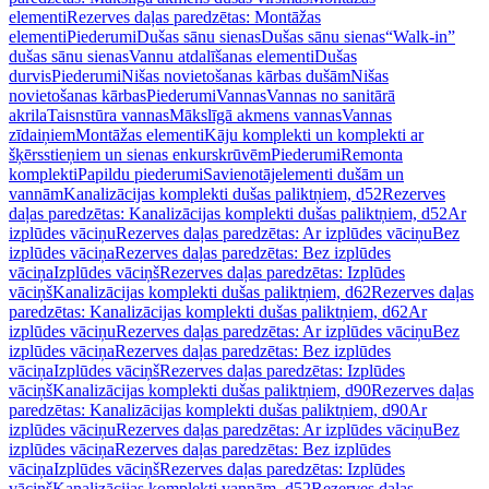
elementi
Rezerves daļas paredzētas: Montāžas
elementi
Piederumi
Dušas sānu sienas
Dušas sānu sienas
“Walk-in”
dušas sānu sienas
Vannu atdalīšanas elementi
Dušas
durvis
Piederumi
Nišas novietošanas kārbas dušām
Nišas
novietošanas kārbas
Piederumi
Vannas
Vannas no sanitārā
akrila
Taisnstūra vannas
Mākslīgā akmens vannas
Vannas
zīdaiņiem
Montāžas elementi
Kāju komplekti un komplekti ar
šķērsstieņiem un sienas enkurskrūvēm
Piederumi
Remonta
komplekti
Papildu piederumi
Savienotājelementi dušām un
vannām
Kanalizācijas komplekti dušas paliktņiem, d52
Rezerves
daļas paredzētas: Kanalizācijas komplekti dušas paliktņiem, d52
Ar
izplūdes vāciņu
Rezerves daļas paredzētas: Ar izplūdes vāciņu
Bez
izplūdes vāciņa
Rezerves daļas paredzētas: Bez izplūdes
vāciņa
Izplūdes vāciņš
Rezerves daļas paredzētas: Izplūdes
vāciņš
Kanalizācijas komplekti dušas paliktņiem, d62
Rezerves daļas
paredzētas: Kanalizācijas komplekti dušas paliktņiem, d62
Ar
izplūdes vāciņu
Rezerves daļas paredzētas: Ar izplūdes vāciņu
Bez
izplūdes vāciņa
Rezerves daļas paredzētas: Bez izplūdes
vāciņa
Izplūdes vāciņš
Rezerves daļas paredzētas: Izplūdes
vāciņš
Kanalizācijas komplekti dušas paliktņiem, d90
Rezerves daļas
paredzētas: Kanalizācijas komplekti dušas paliktņiem, d90
Ar
izplūdes vāciņu
Rezerves daļas paredzētas: Ar izplūdes vāciņu
Bez
izplūdes vāciņa
Rezerves daļas paredzētas: Bez izplūdes
vāciņa
Izplūdes vāciņš
Rezerves daļas paredzētas: Izplūdes
vāciņš
Kanalizācijas komplekti vannām, d52
Rezerves daļas