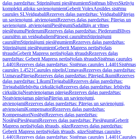
daļas paredzētas: Stiprinājumi pieslēgumiem
Sistēmas blīves
Skrūvju
komplekti atloku savienojumiem
Geberit Volex
Apsildes sistēmu
caurules SL
Veidgabali
Rezerves daļas paredzētas: Veidgabali
Pārejas
un savienojumi, atvienojami
Rezerves daļas paredzētas: Pārejas un
savienojumi, atvienojami
Pieslēgumi
Sadalītājs ar vītnes
pieslēgumu
Piederumi
Rezerves daļas paredzētas: Piederumi
Blīves
caurulēm un veidgabaliem
Pārsegi caurulēm
Stiprinājumi
caurulēm
Stiprinājumi pieslēgumiem
Rezerves daļas paredzētas:
Stiprinājumi pieslēgumiem
Geberit Mapress nerūsējošais
tērauds
Geberit Mapress nerūsējošais tērauds
Rezerves daļas
paredzētas: Geberit Mapress nerūsējošais tērauds
Sistēmas caurules
1.4401
Rezerves daļas paredzētas: Sistēmas caurules 1.4401
Sistēmas
caurules 1.4521
Caurules nipelis
Uzmavas
Rezerves daļas paredzētas:
Uzmavas
Pārejas
Rezerves daļas paredzētas: Pārejas
Līkumi
Rezerves
daļas paredzētas: Līkumi
Trejgabali
Rezerves daļas paredzētas:
Trejgabali
Iebūvēta cirkulācija
Rezerves daļas paredzētas: Iebūvēta
cirkulācija
Neatvienojamas pārejas
Rezerves daļas paredzētas:
Neatvienojamas pārejas
Pārejas un savienojumi,
atvienojami
Rezerves daļas paredzētas: Pārejas un savienojumi,
atvienojami
Kompensatori
Rezerves daļas paredzētas:
Kompensatori
Noslēgi
Rezerves daļas paredzētas:
Noslēgi
Pieslēgumi
Rezerves daļas paredzētas: Pieslēgumi
Geberit
Mapress nerūsējošais tērauds, gāze
Rezerves daļas paredzētas:
Geberit Mapress nerūsējošais tērauds, gāze
Sistēmas caurules
1.4401
Rezerves daļas paredzētas: Sistēmas caurules 1.4401
Caurules