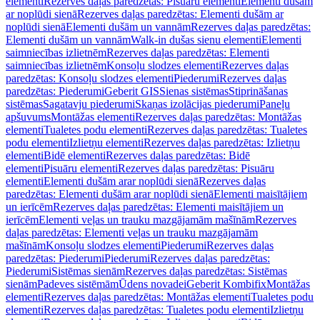
elementi
Rezerves daļas paredzētas: Pisuāru elementi
Elementi dušām
ar noplūdi sienā
Rezerves daļas paredzētas: Elementi dušām ar
noplūdi sienā
Elementi dušām un vannām
Rezerves daļas paredzētas:
Elementi dušām un vannām
Walk-in dušas sienu elementi
Elementi
saimniecības izlietnēm
Rezerves daļas paredzētas: Elementi
saimniecības izlietnēm
Konsoļu slodzes elementi
Rezerves daļas
paredzētas: Konsoļu slodzes elementi
Piederumi
Rezerves daļas
paredzētas: Piederumi
Geberit GIS
Sienas sistēmas
Stiprināšanas
sistēmas
Sagatavju piederumi
Skaņas izolācijas piederumi
Paneļu
apšuvums
Montāžas elementi
Rezerves daļas paredzētas: Montāžas
elementi
Tualetes podu elementi
Rezerves daļas paredzētas: Tualetes
podu elementi
Izlietņu elementi
Rezerves daļas paredzētas: Izlietņu
elementi
Bidē elementi
Rezerves daļas paredzētas: Bidē
elementi
Pisuāru elementi
Rezerves daļas paredzētas: Pisuāru
elementi
Elementi dušām arar noplūdi sienā
Rezerves daļas
paredzētas: Elementi dušām arar noplūdi sienā
Elementi maisītājiem
un ierīcēm
Rezerves daļas paredzētas: Elementi maisītājiem un
ierīcēm
Elementi veļas un trauku mazgājamām mašīnām
Rezerves
daļas paredzētas: Elementi veļas un trauku mazgājamām
mašīnām
Konsoļu slodzes elementi
Piederumi
Rezerves daļas
paredzētas: Piederumi
Piederumi
Rezerves daļas paredzētas:
Piederumi
Sistēmas sienām
Rezerves daļas paredzētas: Sistēmas
sienām
Padeves sistēmām
Ūdens novadei
Geberit Kombifix
Montāžas
elementi
Rezerves daļas paredzētas: Montāžas elementi
Tualetes podu
elementi
Rezerves daļas paredzētas: Tualetes podu elementi
Izlietņu