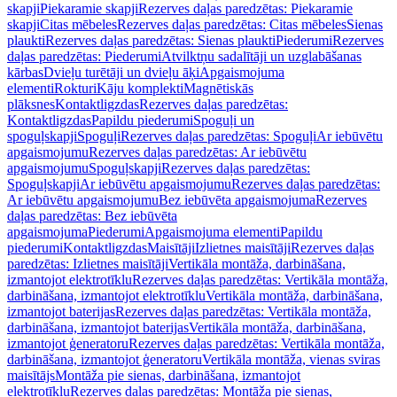
skapji
Piekaramie skapji
Rezerves daļas paredzētas: Piekaramie
skapji
Citas mēbeles
Rezerves daļas paredzētas: Citas mēbeles
Sienas
plaukti
Rezerves daļas paredzētas: Sienas plaukti
Piederumi
Rezerves
daļas paredzētas: Piederumi
Atvilktņu sadalītāji un uzglabāšanas
kārbas
Dvieļu turētāji un dvieļu āķi
Apgaismojuma
elementi
Rokturi
Kāju komplekti
Magnētiskās
plāksnes
Kontaktligzdas
Rezerves daļas paredzētas:
Kontaktligzdas
Papildu piederumi
Spoguļi un
spoguļskapji
Spoguļi
Rezerves daļas paredzētas: Spoguļi
Ar iebūvētu
apgaismojumu
Rezerves daļas paredzētas: Ar iebūvētu
apgaismojumu
Spoguļskapji
Rezerves daļas paredzētas:
Spoguļskapji
Ar iebūvētu apgaismojumu
Rezerves daļas paredzētas:
Ar iebūvētu apgaismojumu
Bez iebūvēta apgaismojuma
Rezerves
daļas paredzētas: Bez iebūvēta
apgaismojuma
Piederumi
Apgaismojuma elementi
Papildu
piederumi
Kontaktligzdas
Maisītāji
Izlietnes maisītāji
Rezerves daļas
paredzētas: Izlietnes maisītāji
Vertikāla montāža, darbināšana,
izmantojot elektrotīklu
Rezerves daļas paredzētas: Vertikāla montāža,
darbināšana, izmantojot elektrotīklu
Vertikāla montāža, darbināšana,
izmantojot baterijas
Rezerves daļas paredzētas: Vertikāla montāža,
darbināšana, izmantojot baterijas
Vertikāla montāža, darbināšana,
izmantojot ģeneratoru
Rezerves daļas paredzētas: Vertikāla montāža,
darbināšana, izmantojot ģeneratoru
Vertikāla montāža, vienas sviras
maisītājs
Montāža pie sienas, darbināšana, izmantojot
elektrotīklu
Rezerves daļas paredzētas: Montāža pie sienas,