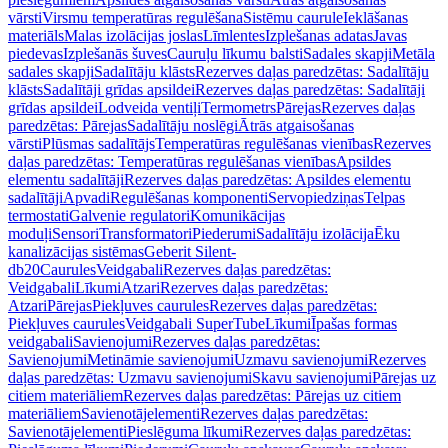
vārsti
Virsmu temperatūras regulēšana
Sistēmu caurule
Ieklāšanas
materiāls
Malas izolācijas joslas
Līmlentes
Izplešanas adatas
Javas
piedevas
Izplešanās šuves
Cauruļu līkumu balsti
Sadales skapji
Metāla
sadales skapji
Sadalītāju klāsts
Rezerves daļas paredzētas: Sadalītāju
klāsts
Sadalītāji grīdas apsildei
Rezerves daļas paredzētas: Sadalītāji
grīdas apsildei
Lodveida ventiļi
Termometrs
Pārejas
Rezerves daļas
paredzētas: Pārejas
Sadalītāju noslēgi
Ātrās atgaisošanas
vārsti
Plūsmas sadalītājs
Temperatūras regulēšanas vienības
Rezerves
daļas paredzētas: Temperatūras regulēšanas vienības
Apsildes
elementu sadalītāji
Rezerves daļas paredzētas: Apsildes elementu
sadalītāji
Apvadi
Regulēšanas komponenti
Servopiedziņas
Telpas
termostati
Galvenie regulatori
Komunikācijas
moduļi
Sensori
Transformatori
Piederumi
Sadalītāju izolācija
Ēku
kanalizācijas sistēmas
Geberit Silent-
db20
Caurules
Veidgabali
Rezerves daļas paredzētas:
Veidgabali
Līkumi
Atzari
Rezerves daļas paredzētas:
Atzari
Pārejas
Piekļuves caurules
Rezerves daļas paredzētas:
Piekļuves caurules
Veidgabali SuperTube
Līkumi
Īpašas formas
veidgabali
Savienojumi
Rezerves daļas paredzētas:
Savienojumi
Metināmie savienojumi
Uzmavu savienojumi
Rezerves
daļas paredzētas: Uzmavu savienojumi
Skavu savienojumi
Pārejas uz
citiem materiāliem
Rezerves daļas paredzētas: Pārejas uz citiem
materiāliem
Savienotājelementi
Rezerves daļas paredzētas:
Savienotājelementi
Pieslēguma līkumi
Rezerves daļas paredzētas: