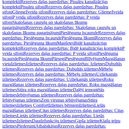
komplekti
Rezerves daļas paredzētas: Pisuāru kanalizācijas
komplekti
Pisuāru sifoni
Rezerves daļas paredzētas: Pisuāru
sifoni
Gliemežveida sifoni
Rezerves daļas paredzētas: Gliemežveida
sifoni
P veida sifoni
Rezerves daļas paredzētas: P veida
sifoni
Skalošanas cauruļu un skalošanas līkumu
pagarinājumi
Rezerves daļas paredzētas: Skalošanas cauruļu un
skalošanas līkumu pagarinājumi
Pieslēguma īscaurule
Rezerves daļas
paredzētas: Pieslēguma īscaurule
Pieslēguma līkumi
Rezerves daļas
paredzētas: Pieslēguma līkumi
Manšetes
Bidē kanalizācijas
komplekti
Rezerves daļas paredzētas: Bidē kanalizācijas komplekti
P
veida sifoni
Rezerves daļas paredzētas: P veida sifoni
Pieslēguma
īscaurule
Pieslēguma līkumi
Pārsegi
Pieslēgumi
Blīvējumi
Mazgāšanas
vieta
Izlietnes
Izlietnes
Rezerves daļas paredzētas: Izlietnes
Dubultās
izlietnes
Rezerves daļas paredzētas: Dubultās izlietnes
Mēbeļu
izlietnes
Rezerves daļas paredzētas: Mēbeļu izlietnes
Uzliekamās
izlietnes
Rezerves daļas paredzētas: Uzliekamās izlietnes
Roku
mazgāšanas izlietnes
Rezerves daļas paredzētas: Roku mazgāšanas
izlietnes
Stūra roku mazgāšanas izlietne
Daļēji iemontētās
izlietnes
Iebūvējamas izlietnes
Rezerves daļas paredzētas:
Iebūvējamas izlietnes
Zem virsmas iebūvējamas
Stūra
izlietnes
Izlietnes Comfort
Izlietnes bērniem
Izlietnes
Lielās
mazgāšanas izlietnes
Citas izlietnes
Rezerves daļas paredzētas: Citas
izlietnes
Lietās izlietnes
Rezerves daļas paredzētas: Lietās
izlietnes
Izlietnes
Daudzfunkciju izlietnes
Ģipša izlietne
Klašu telpu
izlietnes
Piederumi
Atbalstkājas
Rezerves daļas paredzētas: