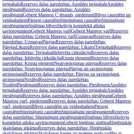
trejgabals
Rezerves daļas paredzētas: Apsildes trejgabals
Apsildes
pieslēgumi
Rezerves daļas paredzētas: Apsildes
pieslēgumi
Geberit Mapress C tērauds, piederumi
Blīves caurulēm un
veidgabaliem
Pārsegi caurulēm
Stiprinājumi caurulēm
Stiprinājumi
pieslēgumiem
Sistēmas blīves
Skrūvju komplekti atloku
savienojumiem
Geberit Mapress varš
Geberit Mapress varš
Rezerves
daļas paredzētas: Geberit Mapress varš
Uzmavas
Rezerves daļas
paredzētas: Uzmavas
Pārejas
Rezerves daļas paredzētas:
Pārejas
Līkumi
Rezerves daļas paredzētas: Līkumi
Trejgabali
Rezerves
daļas paredzētas: Trejgabali
Iebūvēta cirkulācija
Rezerves daļas
paredzētas: Iebūvēta cirkulācija
Krusta elementi
Rezerves daļas
paredzētas: Krusta elementi
Neatvienojamas pārejas
Rezerves daļas
paredzētas: Neatvienojamas pārejas
Pārejas un savienojumi,
atvienojami
Rezerves daļas paredzētas: Pārejas un savienojumi,
atvienojami
Noslēgi
Rezerves daļas paredzētas:
Noslēgi
Pieslēgumi
Rezerves daļas paredzētas: Pieslēgumi
Apsildes
trejgabals
Rezerves daļas paredzētas: Apsildes trejgabals
Apsildes
pieslēgumi
Rezerves daļas paredzētas: Apsildes pieslēgumi
Geberit
Mapress varš, piederumi
Rezerves daļas paredzētas: Geberit Mapress
varš, piederumi
Blīves caurulēm un veidgabaliem
Pārsegi
caurulēm
Stiprinājumi caurulēm
Stiprinājumi pieslēgumiem
Rezerves
daļas paredzētas: Stiprinājumi pieslēgumiem
Sistēmas blīves
Skrūvju
komplekti atloku savienojumiem
Geberit higiēnas sistēma
Higiēniskās
skalošanas iekārtas
Rezerves daļas paredzētas: Higiēniskās
skalošanas iekārtas
Skalošanas kastes un tualetes poda vadība ar