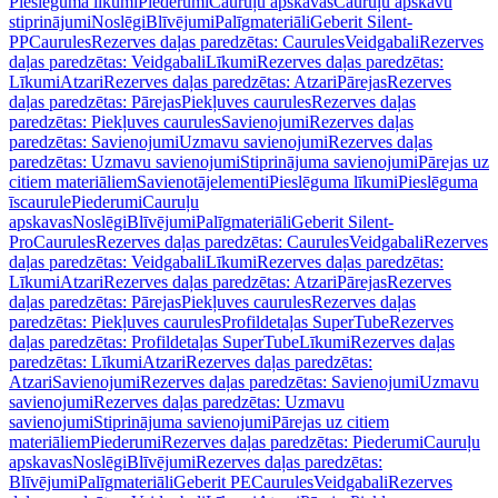
Pieslēguma līkumi
Piederumi
Cauruļu apskavas
Cauruļu apskavu
stiprinājumi
Noslēgi
Blīvējumi
Palīgmateriāli
Geberit Silent-
PP
Caurules
Rezerves daļas paredzētas: Caurules
Veidgabali
Rezerves
daļas paredzētas: Veidgabali
Līkumi
Rezerves daļas paredzētas:
Līkumi
Atzari
Rezerves daļas paredzētas: Atzari
Pārejas
Rezerves
daļas paredzētas: Pārejas
Piekļuves caurules
Rezerves daļas
paredzētas: Piekļuves caurules
Savienojumi
Rezerves daļas
paredzētas: Savienojumi
Uzmavu savienojumi
Rezerves daļas
paredzētas: Uzmavu savienojumi
Stiprinājuma savienojumi
Pārejas uz
citiem materiāliem
Savienotājelementi
Pieslēguma līkumi
Pieslēguma
īscaurule
Piederumi
Cauruļu
apskavas
Noslēgi
Blīvējumi
Palīgmateriāli
Geberit Silent-
Pro
Caurules
Rezerves daļas paredzētas: Caurules
Veidgabali
Rezerves
daļas paredzētas: Veidgabali
Līkumi
Rezerves daļas paredzētas:
Līkumi
Atzari
Rezerves daļas paredzētas: Atzari
Pārejas
Rezerves
daļas paredzētas: Pārejas
Piekļuves caurules
Rezerves daļas
paredzētas: Piekļuves caurules
Profildetaļas SuperTube
Rezerves
daļas paredzētas: Profildetaļas SuperTube
Līkumi
Rezerves daļas
paredzētas: Līkumi
Atzari
Rezerves daļas paredzētas:
Atzari
Savienojumi
Rezerves daļas paredzētas: Savienojumi
Uzmavu
savienojumi
Rezerves daļas paredzētas: Uzmavu
savienojumi
Stiprinājuma savienojumi
Pārejas uz citiem
materiāliem
Piederumi
Rezerves daļas paredzētas: Piederumi
Cauruļu
apskavas
Noslēgi
Blīvējumi
Rezerves daļas paredzētas:
Blīvējumi
Palīgmateriāli
Geberit PE
Caurules
Veidgabali
Rezerves