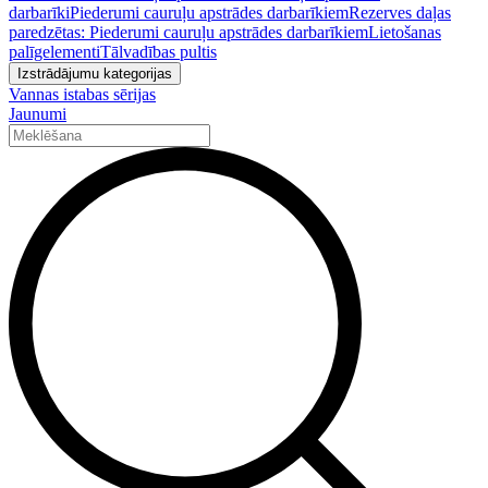
darbarīki
Piederumi cauruļu apstrādes darbarīkiem
Rezerves daļas
paredzētas: Piederumi cauruļu apstrādes darbarīkiem
Lietošanas
palīgelementi
Tālvadības pultis
Izstrādājumu kategorijas
Vannas istabas sērijas
Jaunumi