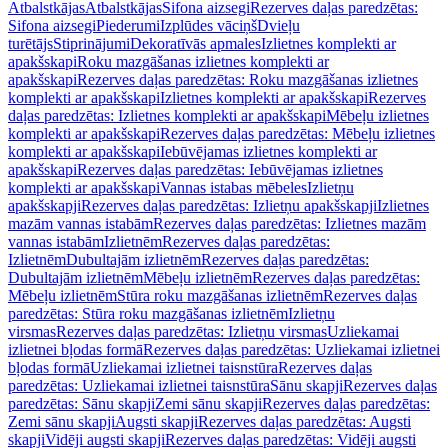
Atbalstkājas
Atbalstkājas
Sifona aizsegi
Rezerves daļas paredzētas:
Sifona aizsegi
Piederumi
Izplūdes vāciņš
Dvieļu
turētājs
Stiprinājumi
Dekoratīvās apmales
Izlietnes komplekti ar
apakšskapi
Roku mazgāšanas izlietnes komplekti ar
apakšskapi
Rezerves daļas paredzētas: Roku mazgāšanas izlietnes
komplekti ar apakšskapi
Izlietnes komplekti ar apakšskapi
Rezerves
daļas paredzētas: Izlietnes komplekti ar apakšskapi
Mēbeļu izlietnes
komplekti ar apakšskapi
Rezerves daļas paredzētas: Mēbeļu izlietnes
komplekti ar apakšskapi
Iebūvējamas izlietnes komplekti ar
apakšskapi
Rezerves daļas paredzētas: Iebūvējamas izlietnes
komplekti ar apakšskapi
Vannas istabas mēbeles
Izlietņu
apakšskapji
Rezerves daļas paredzētas: Izlietņu apakšskapji
Izlietnes
mazām vannas istabām
Rezerves daļas paredzētas: Izlietnes mazām
vannas istabām
Izlietnēm
Rezerves daļas paredzētas:
Izlietnēm
Dubultajām izlietnēm
Rezerves daļas paredzētas:
Dubultajām izlietnēm
Mēbeļu izlietnēm
Rezerves daļas paredzētas:
Mēbeļu izlietnēm
Stūra roku mazgāšanas izlietnēm
Rezerves daļas
paredzētas: Stūra roku mazgāšanas izlietnēm
Izlietņu
virsmas
Rezerves daļas paredzētas: Izlietņu virsmas
Uzliekamai
izlietnei bļodas formā
Rezerves daļas paredzētas: Uzliekamai izlietnei
bļodas formā
Uzliekamai izlietnei taisnstūra
Rezerves daļas
paredzētas: Uzliekamai izlietnei taisnstūra
Sānu skapji
Rezerves daļas
paredzētas: Sānu skapji
Zemi sānu skapji
Rezerves daļas paredzētas:
Zemi sānu skapji
Augsti skapji
Rezerves daļas paredzētas: Augsti
skapji
Vidēji augsti skapji
Rezerves daļas paredzētas: Vidēji augsti