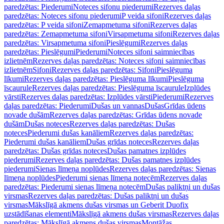
paredzētas: Piederumi
Noteces sifonu piederumi
Rezerves daļas
paredzētas: Noteces sifonu piederumi
P veida sifoni
Rezerves daļas
paredzētas: P veida sifoni
Zemapmetuma sifoni
Rezerves daļas
paredzētas: Zemapmetuma sifoni
Virsapmetuma sifoni
Rezerves daļas
paredzētas: Virsapmetuma sifoni
Pieslēgumi
Rezerves daļas
paredzētas: Pieslēgumi
Piederumi
Noteces sifoni saimniecības
izlietnēm
Rezerves daļas paredzētas: Noteces sifoni saimniecības
izlietnēm
Sifoni
Rezerves daļas paredzētas: Sifoni
Pieslēguma
līkumi
Rezerves daļas paredzētas: Pieslēguma līkumi
Pieslēguma
īscaurule
Rezerves daļas paredzētas: Pieslēguma īscaurule
Izplūdes
vārsti
Rezerves daļas paredzētas: Izplūdes vārsti
Piederumi
Rezerves
daļas paredzētas: Piederumi
Dušas un vannas
Dušas
Grīdas ūdens
novade dušām
Rezerves daļas paredzētas: Grīdas ūdens novade
dušām
Dušas noteces
Rezerves daļas paredzētas: Dušas
noteces
Piederumi dušas kanāliem
Rezerves daļas paredzētas:
Piederumi dušas kanāliem
Dušas grīdas noteces
Rezerves daļas
paredzētas: Dušas grīdas noteces
Dušas pamatnes izplūdes
piederumi
Rezerves daļas paredzētas: Dušas pamatnes izplūdes
piederumi
Sienas līmeņa noplūdes
Rezerves daļas paredzētas: Sienas
līmeņa noplūdes
Piederumi sienas līmeņa notecēm
Rezerves daļas
paredzētas: Piederumi sienas līmeņa notecēm
Dušas paliktņi un dušas
virsmas
Rezerves daļas paredzētas: Dušas paliktņi un dušas
virsmas
Mākslīgā akmens dušas virsmas un Geberit Duofix
uzstādīšanas elementi
Mākslīgā akmens dušas virsmas
Rezerves daļas
paredzētas: Mākslīgā akmens dušas virsmas
Montāžas