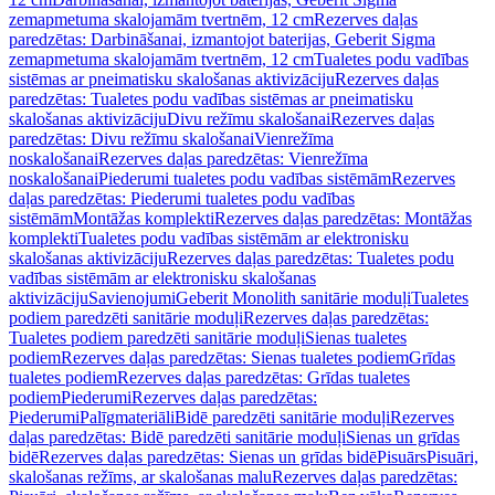
zemapmetuma skalojamām tvertnēm, 12 cm
Rezerves daļas
paredzētas: Darbināšanai, izmantojot baterijas, Geberit Sigma
zemapmetuma skalojamām tvertnēm, 12 cm
Tualetes podu vadības
sistēmas ar pneimatisku skalošanas aktivizāciju
Rezerves daļas
paredzētas: Tualetes podu vadības sistēmas ar pneimatisku
skalošanas aktivizāciju
Divu režīmu skalošanai
Rezerves daļas
paredzētas: Divu režīmu skalošanai
Vienrežīma
noskalošanai
Rezerves daļas paredzētas: Vienrežīma
noskalošanai
Piederumi tualetes podu vadības sistēmām
Rezerves
daļas paredzētas: Piederumi tualetes podu vadības
sistēmām
Montāžas komplekti
Rezerves daļas paredzētas: Montāžas
komplekti
Tualetes podu vadības sistēmām ar elektronisku
skalošanas aktivizāciju
Rezerves daļas paredzētas: Tualetes podu
vadības sistēmām ar elektronisku skalošanas
aktivizāciju
Savienojumi
Geberit Monolith sanitārie moduļi
Tualetes
podiem paredzēti sanitārie moduļi
Rezerves daļas paredzētas:
Tualetes podiem paredzēti sanitārie moduļi
Sienas tualetes
podiem
Rezerves daļas paredzētas: Sienas tualetes podiem
Grīdas
tualetes podiem
Rezerves daļas paredzētas: Grīdas tualetes
podiem
Piederumi
Rezerves daļas paredzētas:
Piederumi
Palīgmateriāli
Bidē paredzēti sanitārie moduļi
Rezerves
daļas paredzētas: Bidē paredzēti sanitārie moduļi
Sienas un grīdas
bidē
Rezerves daļas paredzētas: Sienas un grīdas bidē
Pisuārs
Pisuāri,
skalošanas režīms, ar skalošanas malu
Rezerves daļas paredzētas: