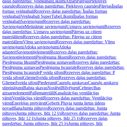
daļas paredzētas: Veidgabali
Līkumi
Atzari
Pārejas
Piekļuves
caurules
Rezerves daļas paredzētas: Piekļuves caurules
Pārejas
Īpašas
formas veidgabali
Rezerves daļas paredzētas: Īpašas formas
veidgabali
Veidgabali SuperTube
Līkumi
Īpašas formas
veidgabali
Savienojumi
Rezerves daļas paredzētas:
Savienojumi
Metināmie savienojumi
Uzmavu savienojumi
Rezerves
daļas paredzētas: Uzmavu savienojumi
Pārejas uz citiem
materiāliem
Rezerves daļas paredzētas: Pārejas uz citiem
materiāliem
Vītņu savienojumi
Rezerves daļas paredzētas: Vītņu
savienojumi
Atloka savienojumi
Atloka
adapteri
Savienotājelementi
Rezerves daļas paredzētas:
Savienotājelementi
Pieslēguma līkumi
Rezerves daļas paredzētas:
Pieslēguma līkumi
Pieslēguma uzmavas
Rezerves daļas paredzētas:
Pieslēguma uzmavas
Pieslēguma īscaurule
Rezerves daļas paredzētas:
Pieslēguma īscaurule
P veida sifoni
Rezerves daļas paredzētas: P
veida sifoni
Gliemežveida sifoni
Rezerves daļas paredzētas:
Gliemežveida sifoni
Piederumi
Cauruļu apskavas
Cauruļu apskavu
stiprinājumi
Balsta skavas
Noslēgi
Blīvējumi
Celtniecības
aizsargelementi
Palīgmateriāli
Kanalizācijas ventilācijas
vārsti
Ventilācijas vārsti
Rezerves daļas paredzētas: Ventilācijas
vārsti
Enerģijas pretvārsti
Geberit Pluvia jumta lietus ūdens
novadīšana
Jumta piltuves
Rezerves daļas paredzētas: Jumta
piltuves
Jumta piltuves, līdz 12 l/s
Rezerves daļas paredzētas: Jumta
piltuves, līdz 12 l/s
Jumta piltuves, līdz 25 l/s
Rezerves daļas
paredzētas: Jumta piltuves, līdz 25 l/s
Jumta piltuves, līdz