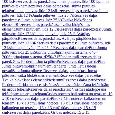
100 l/s
Rezerves daļas paredzētas: Jumta piltuves, līdz 100 l/s
Jumta
piltuves teknēm
Rezerves daļas paredzētas: Jumta piltuves
teknēm
Jumta piltuves, līdz 12 l/s
Rezerves daļas paredzētas: Jumta
piltuves, līdz 12 l/s
Jumta piltuves, līdz 25 l/s
Rezerves daļas
paredzētas: Jumta piltuves, līdz 25 l/s
Tvaika bloķēšanas
elementi
Rezerves daļas paredzētas: Tvaika bloķēšanas
elementi
Jumta piltuvēm, līdz 12 l/s
Rezerves daļas paredzētas: Jumta
piltuvēm, līdz 12 l/s
Jumta piltuvēm, līdz 25 l/s
Avārijas
pārplūdes
Rezerves daļas paredzētas: Avārijas pārplūdes
Jumta
piltuvēm, līdz 12 l/s
Rezerves daļas paredzētas: Jumta piltuvēm, līdz
12 l/s
Jumta piltuvēm, līdz 25 l/s
Rezerves daļas paredzētas: Jumta
piltuvēm, līdz 25 l/s
Stiprinājumi
Stiprinājumu sistēma, d40–
200
Stiprinājumu sistēma, d250–315
Piederumi
Rezerves daļas
paredzētas: Piederumi
Jumta piltuvēm
Rezerves daļas paredzētas:
Jumta piltuvēm
Stiprinājumiem
Standarta jumta lietus ūdens
novadīšana
Jumta piltuves
Rezerves daļas paredzētas: Jumta
piltuves
Tvaika bloķēšanas elementi
Rezerves daļas paredzētas:
Tvaika bloķēšanas elementi
Piederumi
Rezerves daļas paredzētas:
Piederumi
Grīdas noteces sistēmas
Virsmas atūdeņošana iekštelpām
un ārpus telpām
Rezerves daļas paredzētas: Virsmas atūdeņošana
iekštelpām un ārpus telpām
Grīdas noteces balkoniem un terasēm, 10
x 10 cm
Rezerves daļas paredzētas: Grīdas noteces balkoniem un
terasēm, 10 x 10 cm
Grīdas noteces, 13 x 13 cm
Grīdas noteces
balkoniem un terasēm, 13 x 13 cm
Grīdas noteces, 15 x 15
cm
Rezerves daļas paredzētas: Grīdas noteces, 15 x 15