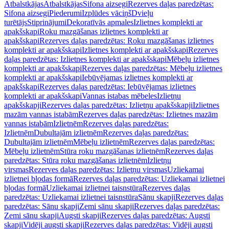
Atbalstkājas
Atbalstkājas
Sifona aizsegi
Rezerves daļas paredzētas:
Sifona aizsegi
Piederumi
Izplūdes vāciņš
Dvieļu
turētājs
Stiprinājumi
Dekoratīvās apmales
Izlietnes komplekti ar
apakšskapi
Roku mazgāšanas izlietnes komplekti ar
apakšskapi
Rezerves daļas paredzētas: Roku mazgāšanas izlietnes
komplekti ar apakšskapi
Izlietnes komplekti ar apakšskapi
Rezerves
daļas paredzētas: Izlietnes komplekti ar apakšskapi
Mēbeļu izlietnes
komplekti ar apakšskapi
Rezerves daļas paredzētas: Mēbeļu izlietnes
komplekti ar apakšskapi
Iebūvējamas izlietnes komplekti ar
apakšskapi
Rezerves daļas paredzētas: Iebūvējamas izlietnes
komplekti ar apakšskapi
Vannas istabas mēbeles
Izlietņu
apakšskapji
Rezerves daļas paredzētas: Izlietņu apakšskapji
Izlietnes
mazām vannas istabām
Rezerves daļas paredzētas: Izlietnes mazām
vannas istabām
Izlietnēm
Rezerves daļas paredzētas:
Izlietnēm
Dubultajām izlietnēm
Rezerves daļas paredzētas:
Dubultajām izlietnēm
Mēbeļu izlietnēm
Rezerves daļas paredzētas:
Mēbeļu izlietnēm
Stūra roku mazgāšanas izlietnēm
Rezerves daļas
paredzētas: Stūra roku mazgāšanas izlietnēm
Izlietņu
virsmas
Rezerves daļas paredzētas: Izlietņu virsmas
Uzliekamai
izlietnei bļodas formā
Rezerves daļas paredzētas: Uzliekamai izlietnei
bļodas formā
Uzliekamai izlietnei taisnstūra
Rezerves daļas
paredzētas: Uzliekamai izlietnei taisnstūra
Sānu skapji
Rezerves daļas
paredzētas: Sānu skapji
Zemi sānu skapji
Rezerves daļas paredzētas:
Zemi sānu skapji
Augsti skapji
Rezerves daļas paredzētas: Augsti
skapji
Vidēji augsti skapji
Rezerves daļas paredzētas: Vidēji augsti