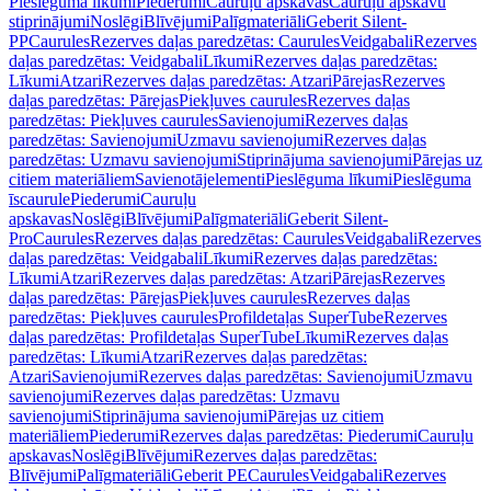
Pieslēguma līkumi
Piederumi
Cauruļu apskavas
Cauruļu apskavu
stiprinājumi
Noslēgi
Blīvējumi
Palīgmateriāli
Geberit Silent-
PP
Caurules
Rezerves daļas paredzētas: Caurules
Veidgabali
Rezerves
daļas paredzētas: Veidgabali
Līkumi
Rezerves daļas paredzētas:
Līkumi
Atzari
Rezerves daļas paredzētas: Atzari
Pārejas
Rezerves
daļas paredzētas: Pārejas
Piekļuves caurules
Rezerves daļas
paredzētas: Piekļuves caurules
Savienojumi
Rezerves daļas
paredzētas: Savienojumi
Uzmavu savienojumi
Rezerves daļas
paredzētas: Uzmavu savienojumi
Stiprinājuma savienojumi
Pārejas uz
citiem materiāliem
Savienotājelementi
Pieslēguma līkumi
Pieslēguma
īscaurule
Piederumi
Cauruļu
apskavas
Noslēgi
Blīvējumi
Palīgmateriāli
Geberit Silent-
Pro
Caurules
Rezerves daļas paredzētas: Caurules
Veidgabali
Rezerves
daļas paredzētas: Veidgabali
Līkumi
Rezerves daļas paredzētas:
Līkumi
Atzari
Rezerves daļas paredzētas: Atzari
Pārejas
Rezerves
daļas paredzētas: Pārejas
Piekļuves caurules
Rezerves daļas
paredzētas: Piekļuves caurules
Profildetaļas SuperTube
Rezerves
daļas paredzētas: Profildetaļas SuperTube
Līkumi
Rezerves daļas
paredzētas: Līkumi
Atzari
Rezerves daļas paredzētas:
Atzari
Savienojumi
Rezerves daļas paredzētas: Savienojumi
Uzmavu
savienojumi
Rezerves daļas paredzētas: Uzmavu
savienojumi
Stiprinājuma savienojumi
Pārejas uz citiem
materiāliem
Piederumi
Rezerves daļas paredzētas: Piederumi
Cauruļu
apskavas
Noslēgi
Blīvējumi
Rezerves daļas paredzētas:
Blīvējumi
Palīgmateriāli
Geberit PE
Caurules
Veidgabali
Rezerves