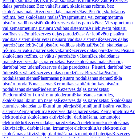
Pisuāri, skalošanas režīms, ar skalošanas malu
Bez vāka
Rezerves
daļas paredzētas: Bez vāka
Pisuāri, skalošanas režīms, bez
skalošanas malas
Rezerves daļas paredzētas: Pisuāri, skalošanas
režīms, bez skalošanas malas
Virsapmetuma vai zemapmetuma
pisuāru vadības sistēmām
Rezerves daļas paredzētas: Virsapmetuma
vai zemapmetuma pisuāru vadības sistēmām
Ar iebūvētu pisuāru
vadības sistēmu
Rezerves daļas paredzētas: Ar iebūvētu pisuāru
vadības sistēmu
Iebūvētai pisuāru vadības sistēmai
Rezerves daļas
paredzētas: Iebūvētai pisuāru vadības sistēmai
Pisuāri, skalošanas
režīms, ar vāku / paredzēts vākam
Rezerves daļas paredzētas: Pisuāri,
skalošanas režīms, ar vāku / paredzēts vākam
Bez skalošanas
malas
Rezerves daļas paredzētas: Bez skalošanas malas
Pisuāri,
darbībai bez ūdens
Rezerves daļas paredzētas: Pisuāri, darbībai bez
ūdens
Bez vāka
Rezerves daļas paredzētas: Bez vāka
Pisuāru
nodalīšanas sienas
Plastmasas pisuāru nodalīšanas sienas
Stikla
pisuāru nodalīšanas sienas
Keramikas sanitārtehnikas pisuāru
nodalīšanas sienas
Piederumi
Rezerves daļas paredzētas:
Piederumi
Sifoni un sifonu piederumi
Skalošanas caurules,
skalošanas līkumi un pārejas
Rezerves daļas paredzētas: Skalošanas
caurules, skalošanas līkumi un pārejas
Stiprinājumi
Pisuāru vadības
sistēmas
Zemapmetuma
Rezerves daļas paredzētas: Zemapmetuma
Ar
elektronisku skalošanas aktivizāciju, darbināšana, izmantojot
elektrotīklu
Rezerves daļas paredzētas: Ar elektronisku skalošanas
aktivizāciju, darbināšana, izmantojot elektrotīklu
Ar elektronisku
skalošanas aktivizāciju, darbināšana, izmantojot baterijas
Rezerves