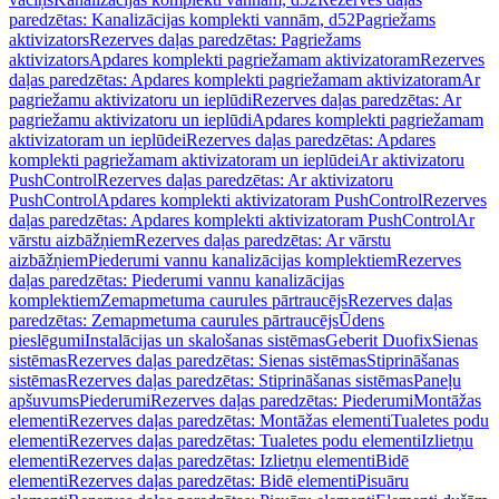
paredzētas: Kanalizācijas komplekti vannām, d52
Pagriežams
aktivizators
Rezerves daļas paredzētas: Pagriežams
aktivizators
Apdares komplekti pagriežamam aktivizatoram
Rezerves
daļas paredzētas: Apdares komplekti pagriežamam aktivizatoram
Ar
pagriežamu aktivizatoru un ieplūdi
Rezerves daļas paredzētas: Ar
pagriežamu aktivizatoru un ieplūdi
Apdares komplekti pagriežamam
aktivizatoram un ieplūdei
Rezerves daļas paredzētas: Apdares
komplekti pagriežamam aktivizatoram un ieplūdei
Ar aktivizatoru
PushControl
Rezerves daļas paredzētas: Ar aktivizatoru
PushControl
Apdares komplekti aktivizatoram PushControl
Rezerves
daļas paredzētas: Apdares komplekti aktivizatoram PushControl
Ar
vārstu aizbāžņiem
Rezerves daļas paredzētas: Ar vārstu
aizbāžņiem
Piederumi vannu kanalizācijas komplektiem
Rezerves
daļas paredzētas: Piederumi vannu kanalizācijas
komplektiem
Zemapmetuma caurules pārtraucējs
Rezerves daļas
paredzētas: Zemapmetuma caurules pārtraucējs
Ūdens
pieslēgumi
Instalācijas un skalošanas sistēmas
Geberit Duofix
Sienas
sistēmas
Rezerves daļas paredzētas: Sienas sistēmas
Stiprināšanas
sistēmas
Rezerves daļas paredzētas: Stiprināšanas sistēmas
Paneļu
apšuvums
Piederumi
Rezerves daļas paredzētas: Piederumi
Montāžas
elementi
Rezerves daļas paredzētas: Montāžas elementi
Tualetes podu
elementi
Rezerves daļas paredzētas: Tualetes podu elementi
Izlietņu
elementi
Rezerves daļas paredzētas: Izlietņu elementi
Bidē
elementi
Rezerves daļas paredzētas: Bidē elementi
Pisuāru