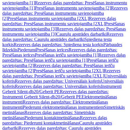
savienojamība [1]
Rezerves daļas paredzētas: Presēšanas instrumentu
savienojamība [1]
Presēšanas instrumentu savienojamība [2]
Rezerves
daļas paredzētas: Presēšanas instrumentu savienojamība
[2]
Presēšanas instrumentu savietojamība [2XL]
Rezerves daļas
paredzētas: Presēšanas instrumentu savietojamība [2XL]
Presēšanas
instrumentu savietojamība [3]
Rezerves daļas paredzētas: Presēšanas
instrumentu savietojamība [3]
Cauruļu apstrādes darbarīki
Rezerves
daļas paredzētas: Cauruļu apstrādes darbarīki
Spiediena testa
korķis
Rezerves daļas paredzētas: Spiediena testa korķis
Pārbaudes
līdzeklis
Piederumi
Presēšanas ierīces
Rezerves daļas paredzētas:
Presēšanas ierīces
Presēšanas ierīču savietojamība [1]
Rezerves daļas
paredzētas: Presēšanas ierīču savietojamība [1]
Presēšanas ierīču
savietojamība [2]
Rezerves daļas paredzētas: Presēšanas ierīču
savietojamība [2]
Presēšanas ierīču savietojamība [2XL]
Rezerves
daļas paredzētas: Presēšanas ierīču savietojamība [2XL]
Universālais
koferis
Rezerves daļas paredzētas: Universālais koferis
Universālais
koferis
Rezerves daļas paredzētas: Universālais koferis
Instrumenti
Geberit Silent-db20/Geberit PE
Rezerves daļas paredzētas:
Instrumenti Geberit Silent-db20/Geberit PE
Elektrometināšanas
instrumenti
Rezerves daļas paredzētas: Elektrometināšanas
instrumenti
Piederumi elektrometināšanas instrumentiem
Simetriskās
metināšanas
Rezerves daļas paredzētas: Simetriskās
metināšanas
Piederumi kontaktmetināšanas
Rezerves daļas
paredzētas: Piederumi kontaktmetināšanas
Cauruļu apstrādes
darbarīki
Rezerves daļas paredzētas: Cauruļu apstrādes