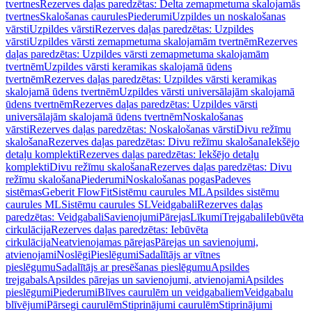
tvertnes
Rezerves daļas paredzētas: Delta zemapmetuma skalojamās
tvertnes
Skalošanas caurules
Piederumi
Uzpildes un noskalošanas
vārsti
Uzpildes vārsti
Rezerves daļas paredzētas: Uzpildes
vārsti
Uzpildes vārsti zemapmetuma skalojamām tvertnēm
Rezerves
daļas paredzētas: Uzpildes vārsti zemapmetuma skalojamām
tvertnēm
Uzpildes vārsti keramikas skalojamā ūdens
tvertnēm
Rezerves daļas paredzētas: Uzpildes vārsti keramikas
skalojamā ūdens tvertnēm
Uzpildes vārsti universālajām skalojamā
ūdens tvertnēm
Rezerves daļas paredzētas: Uzpildes vārsti
universālajām skalojamā ūdens tvertnēm
Noskalošanas
vārsti
Rezerves daļas paredzētas: Noskalošanas vārsti
Divu režīmu
skalošana
Rezerves daļas paredzētas: Divu režīmu skalošana
Iekšējo
detaļu komplekti
Rezerves daļas paredzētas: Iekšējo detaļu
komplekti
Divu režīmu skalošana
Rezerves daļas paredzētas: Divu
režīmu skalošana
Piederumi
Noskalošanas pogas
Padeves
sistēmas
Geberit FlowFit
Sistēmu caurules ML
Apsildes sistēmu
caurules ML
Sistēmu caurules SL
Veidgabali
Rezerves daļas
paredzētas: Veidgabali
Savienojumi
Pārejas
Līkumi
Trejgabali
Iebūvēta
cirkulācija
Rezerves daļas paredzētas: Iebūvēta
cirkulācija
Neatvienojamas pārejas
Pārejas un savienojumi,
atvienojami
Noslēgi
Pieslēgumi
Sadalītājs ar vītnes
pieslēgumu
Sadalītājs ar presēšanas pieslēgumu
Apsildes
trejgabals
Apsildes pārejas un savienojumi, atvienojami
Apsildes
pieslēgumi
Piederumi
Blīves caurulēm un veidgabaliem
Veidgabalu
blīvējumi
Pārsegi caurulēm
Stiprinājumi caurulēm
Stiprinājumi