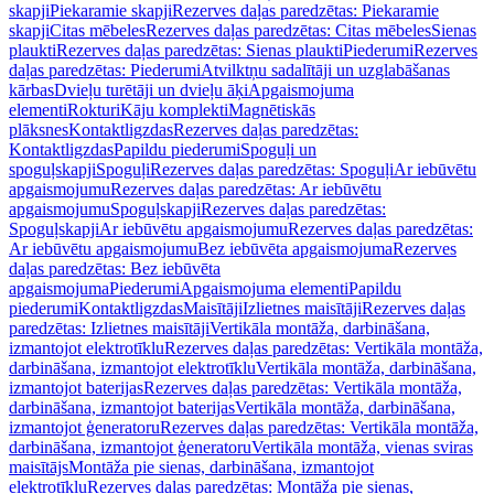
skapji
Piekaramie skapji
Rezerves daļas paredzētas: Piekaramie
skapji
Citas mēbeles
Rezerves daļas paredzētas: Citas mēbeles
Sienas
plaukti
Rezerves daļas paredzētas: Sienas plaukti
Piederumi
Rezerves
daļas paredzētas: Piederumi
Atvilktņu sadalītāji un uzglabāšanas
kārbas
Dvieļu turētāji un dvieļu āķi
Apgaismojuma
elementi
Rokturi
Kāju komplekti
Magnētiskās
plāksnes
Kontaktligzdas
Rezerves daļas paredzētas:
Kontaktligzdas
Papildu piederumi
Spoguļi un
spoguļskapji
Spoguļi
Rezerves daļas paredzētas: Spoguļi
Ar iebūvētu
apgaismojumu
Rezerves daļas paredzētas: Ar iebūvētu
apgaismojumu
Spoguļskapji
Rezerves daļas paredzētas:
Spoguļskapji
Ar iebūvētu apgaismojumu
Rezerves daļas paredzētas:
Ar iebūvētu apgaismojumu
Bez iebūvēta apgaismojuma
Rezerves
daļas paredzētas: Bez iebūvēta
apgaismojuma
Piederumi
Apgaismojuma elementi
Papildu
piederumi
Kontaktligzdas
Maisītāji
Izlietnes maisītāji
Rezerves daļas
paredzētas: Izlietnes maisītāji
Vertikāla montāža, darbināšana,
izmantojot elektrotīklu
Rezerves daļas paredzētas: Vertikāla montāža,
darbināšana, izmantojot elektrotīklu
Vertikāla montāža, darbināšana,
izmantojot baterijas
Rezerves daļas paredzētas: Vertikāla montāža,
darbināšana, izmantojot baterijas
Vertikāla montāža, darbināšana,
izmantojot ģeneratoru
Rezerves daļas paredzētas: Vertikāla montāža,
darbināšana, izmantojot ģeneratoru
Vertikāla montāža, vienas sviras
maisītājs
Montāža pie sienas, darbināšana, izmantojot
elektrotīklu
Rezerves daļas paredzētas: Montāža pie sienas,