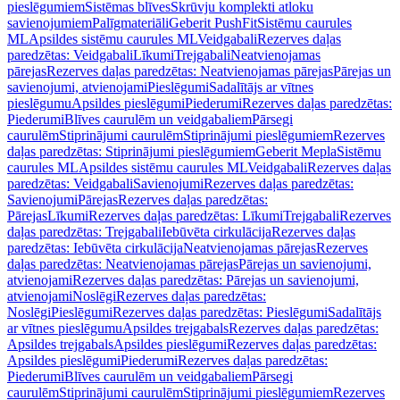
pieslēgumiem
Sistēmas blīves
Skrūvju komplekti atloku
savienojumiem
Palīgmateriāli
Geberit PushFit
Sistēmu caurules
ML
Apsildes sistēmu caurules ML
Veidgabali
Rezerves daļas
paredzētas: Veidgabali
Līkumi
Trejgabali
Neatvienojamas
pārejas
Rezerves daļas paredzētas: Neatvienojamas pārejas
Pārejas un
savienojumi, atvienojami
Pieslēgumi
Sadalītājs ar vītnes
pieslēgumu
Apsildes pieslēgumi
Piederumi
Rezerves daļas paredzētas:
Piederumi
Blīves caurulēm un veidgabaliem
Pārsegi
caurulēm
Stiprinājumi caurulēm
Stiprinājumi pieslēgumiem
Rezerves
daļas paredzētas: Stiprinājumi pieslēgumiem
Geberit Mepla
Sistēmu
caurules ML
Apsildes sistēmu caurules ML
Veidgabali
Rezerves daļas
paredzētas: Veidgabali
Savienojumi
Rezerves daļas paredzētas:
Savienojumi
Pārejas
Rezerves daļas paredzētas:
Pārejas
Līkumi
Rezerves daļas paredzētas: Līkumi
Trejgabali
Rezerves
daļas paredzētas: Trejgabali
Iebūvēta cirkulācija
Rezerves daļas
paredzētas: Iebūvēta cirkulācija
Neatvienojamas pārejas
Rezerves
daļas paredzētas: Neatvienojamas pārejas
Pārejas un savienojumi,
atvienojami
Rezerves daļas paredzētas: Pārejas un savienojumi,
atvienojami
Noslēgi
Rezerves daļas paredzētas:
Noslēgi
Pieslēgumi
Rezerves daļas paredzētas: Pieslēgumi
Sadalītājs
ar vītnes pieslēgumu
Apsildes trejgabals
Rezerves daļas paredzētas:
Apsildes trejgabals
Apsildes pieslēgumi
Rezerves daļas paredzētas:
Apsildes pieslēgumi
Piederumi
Rezerves daļas paredzētas:
Piederumi
Blīves caurulēm un veidgabaliem
Pārsegi
caurulēm
Stiprinājumi caurulēm
Stiprinājumi pieslēgumiem
Rezerves