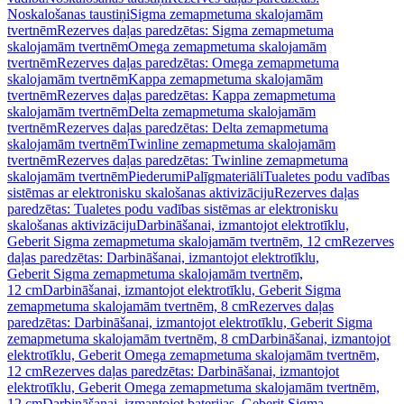
Noskalošanas taustiņi
Sigma zemapmetuma skalojamām
tvertnēm
Rezerves daļas paredzētas: Sigma zemapmetuma
skalojamām tvertnēm
Omega zemapmetuma skalojamām
tvertnēm
Rezerves daļas paredzētas: Omega zemapmetuma
skalojamām tvertnēm
Kappa zemapmetuma skalojamām
tvertnēm
Rezerves daļas paredzētas: Kappa zemapmetuma
skalojamām tvertnēm
Delta zemapmetuma skalojamām
tvertnēm
Rezerves daļas paredzētas: Delta zemapmetuma
skalojamām tvertnēm
Twinline zemapmetuma skalojamām
tvertnēm
Rezerves daļas paredzētas: Twinline zemapmetuma
skalojamām tvertnēm
Piederumi
Palīgmateriāli
Tualetes podu vadības
sistēmas ar elektronisku skalošanas aktivizāciju
Rezerves daļas
paredzētas: Tualetes podu vadības sistēmas ar elektronisku
skalošanas aktivizāciju
Darbināšanai, izmantojot elektrotīklu,
Geberit Sigma zemapmetuma skalojamām tvertnēm, 12 cm
Rezerves
daļas paredzētas: Darbināšanai, izmantojot elektrotīklu,
Geberit Sigma zemapmetuma skalojamām tvertnēm,
12 cm
Darbināšanai, izmantojot elektrotīklu, Geberit Sigma
zemapmetuma skalojamām tvertnēm, 8 cm
Rezerves daļas
paredzētas: Darbināšanai, izmantojot elektrotīklu, Geberit Sigma
zemapmetuma skalojamām tvertnēm, 8 cm
Darbināšanai, izmantojot
elektrotīklu, Geberit Omega zemapmetuma skalojamām tvertnēm,
12 cm
Rezerves daļas paredzētas: Darbināšanai, izmantojot
elektrotīklu, Geberit Omega zemapmetuma skalojamām tvertnēm,
12 cm
Darbināšanai, izmantojot baterijas, Geberit Sigma