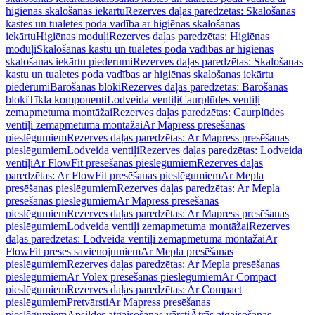
higiēnas skalošanas iekārtu
Rezerves daļas paredzētas: Skalošanas
kastes un tualetes poda vadība ar higiēnas skalošanas
iekārtu
Higiēnas moduļi
Rezerves daļas paredzētas: Higiēnas
moduļi
Skalošanas kastu un tualetes poda vadības ar higiēnas
skalošanas iekārtu piederumi
Rezerves daļas paredzētas: Skalošanas
kastu un tualetes poda vadības ar higiēnas skalošanas iekārtu
piederumi
Barošanas bloki
Rezerves daļas paredzētas: Barošanas
bloki
Tīkla komponenti
Lodveida ventiļi
Caurplūdes ventiļi
zemapmetuma montāžai
Rezerves daļas paredzētas: Caurplūdes
ventiļi zemapmetuma montāžai
Ar Mapress presēšanas
pieslēgumiem
Rezerves daļas paredzētas: Ar Mapress presēšanas
pieslēgumiem
Lodveida ventiļi
Rezerves daļas paredzētas: Lodveida
ventiļi
Ar FlowFit presēšanas pieslēgumiem
Rezerves daļas
paredzētas: Ar FlowFit presēšanas pieslēgumiem
Ar Mepla
presēšanas pieslēgumiem
Rezerves daļas paredzētas: Ar Mepla
presēšanas pieslēgumiem
Ar Mapress presēšanas
pieslēgumiem
Rezerves daļas paredzētas: Ar Mapress presēšanas
pieslēgumiem
Lodveida ventiļi zemapmetuma montāžai
Rezerves
daļas paredzētas: Lodveida ventiļi zemapmetuma montāžai
Ar
FlowFit preses savienojumiem
Ar Mepla presēšanas
pieslēgumiem
Rezerves daļas paredzētas: Ar Mepla presēšanas
pieslēgumiem
Ar Volex presēšanas pieslēgumiem
Ar Compact
pieslēgumiem
Rezerves daļas paredzētas: Ar Compact
pieslēgumiem
Pretvārsti
Ar Mapress presēšanas
pieslēgumiem
Apsildes atgaisošanas vārsti
Ātrās atgaisošanas