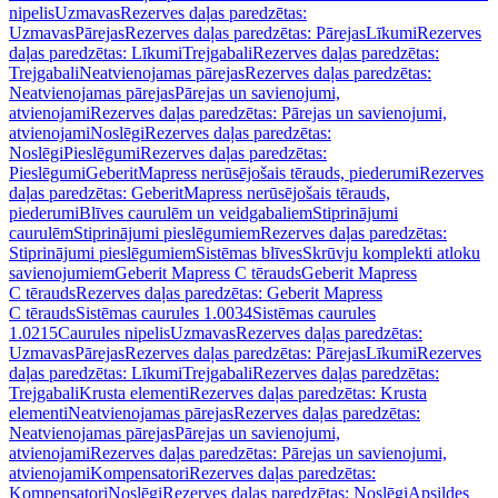
nipelis
Uzmavas
Rezerves daļas paredzētas:
Uzmavas
Pārejas
Rezerves daļas paredzētas: Pārejas
Līkumi
Rezerves
daļas paredzētas: Līkumi
Trejgabali
Rezerves daļas paredzētas:
Trejgabali
Neatvienojamas pārejas
Rezerves daļas paredzētas:
Neatvienojamas pārejas
Pārejas un savienojumi,
atvienojami
Rezerves daļas paredzētas: Pārejas un savienojumi,
atvienojami
Noslēgi
Rezerves daļas paredzētas:
Noslēgi
Pieslēgumi
Rezerves daļas paredzētas:
Pieslēgumi
GeberitMapress nerūsējošais tērauds, piederumi
Rezerves
daļas paredzētas: GeberitMapress nerūsējošais tērauds,
piederumi
Blīves caurulēm un veidgabaliem
Stiprinājumi
caurulēm
Stiprinājumi pieslēgumiem
Rezerves daļas paredzētas:
Stiprinājumi pieslēgumiem
Sistēmas blīves
Skrūvju komplekti atloku
savienojumiem
Geberit Mapress C tērauds
Geberit Mapress
C tērauds
Rezerves daļas paredzētas: Geberit Mapress
C tērauds
Sistēmas caurules 1.0034
Sistēmas caurules
1.0215
Caurules nipelis
Uzmavas
Rezerves daļas paredzētas:
Uzmavas
Pārejas
Rezerves daļas paredzētas: Pārejas
Līkumi
Rezerves
daļas paredzētas: Līkumi
Trejgabali
Rezerves daļas paredzētas:
Trejgabali
Krusta elementi
Rezerves daļas paredzētas: Krusta
elementi
Neatvienojamas pārejas
Rezerves daļas paredzētas:
Neatvienojamas pārejas
Pārejas un savienojumi,
atvienojami
Rezerves daļas paredzētas: Pārejas un savienojumi,
atvienojami
Kompensatori
Rezerves daļas paredzētas:
Kompensatori
Noslēgi
Rezerves daļas paredzētas: Noslēgi
Apsildes