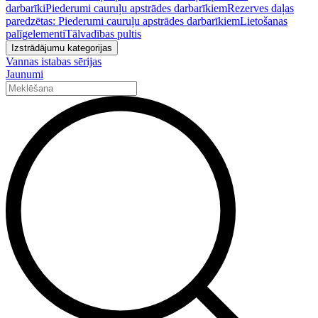
darbarīki
Piederumi cauruļu apstrādes darbarīkiem
Rezerves daļas
paredzētas: Piederumi cauruļu apstrādes darbarīkiem
Lietošanas
palīgelementi
Tālvadības pultis
Izstrādājumu kategorijas
Vannas istabas sērijas
Jaunumi