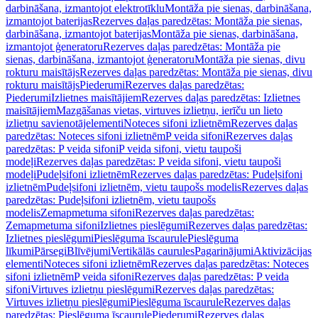
darbināšana, izmantojot elektrotīklu
Montāža pie sienas, darbināšana,
izmantojot baterijas
Rezerves daļas paredzētas: Montāža pie sienas,
darbināšana, izmantojot baterijas
Montāža pie sienas, darbināšana,
izmantojot ģeneratoru
Rezerves daļas paredzētas: Montāža pie
sienas, darbināšana, izmantojot ģeneratoru
Montāža pie sienas, divu
rokturu maisītājs
Rezerves daļas paredzētas: Montāža pie sienas, divu
rokturu maisītājs
Piederumi
Rezerves daļas paredzētas:
Piederumi
Izlietnes maisītājiem
Rezerves daļas paredzētas: Izlietnes
maisītājiem
Mazgāšanas vietas, virtuves izlietņu, ierīču un lieto
izlietņu savienotājelementi
Noteces sifoni izlietnēm
Rezerves daļas
paredzētas: Noteces sifoni izlietnēm
P veida sifoni
Rezerves daļas
paredzētas: P veida sifoni
P veida sifoni, vietu taupoši
modeļi
Rezerves daļas paredzētas: P veida sifoni, vietu taupoši
modeļi
Pudeļsifoni izlietnēm
Rezerves daļas paredzētas: Pudeļsifoni
izlietnēm
Pudeļsifoni izlietnēm, vietu taupošs modelis
Rezerves daļas
paredzētas: Pudeļsifoni izlietnēm, vietu taupošs
modelis
Zemapmetuma sifoni
Rezerves daļas paredzētas:
Zemapmetuma sifoni
Izlietnes pieslēgumi
Rezerves daļas paredzētas:
Izlietnes pieslēgumi
Pieslēguma īscaurule
Pieslēguma
līkumi
Pārsegi
Blīvējumi
Vertikālās caurules
Pagarinājumi
Aktivizācijas
elementi
Noteces sifoni izlietnēm
Rezerves daļas paredzētas: Noteces
sifoni izlietnēm
P veida sifoni
Rezerves daļas paredzētas: P veida
sifoni
Virtuves izlietņu pieslēgumi
Rezerves daļas paredzētas:
Virtuves izlietņu pieslēgumi
Pieslēguma īscaurule
Rezerves daļas
paredzētas: Pieslēguma īscaurule
Piederumi
Rezerves daļas