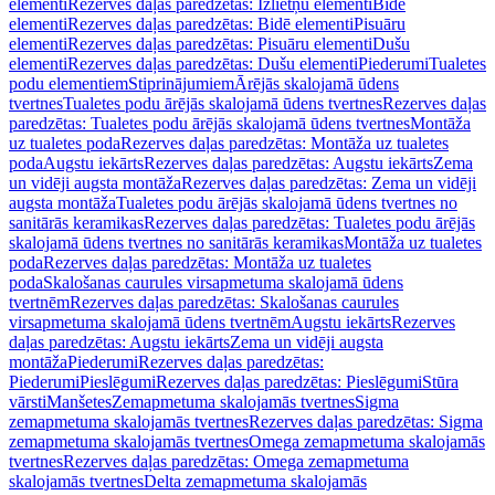
elementi
Rezerves daļas paredzētas: Izlietņu elementi
Bidē
elementi
Rezerves daļas paredzētas: Bidē elementi
Pisuāru
elementi
Rezerves daļas paredzētas: Pisuāru elementi
Dušu
elementi
Rezerves daļas paredzētas: Dušu elementi
Piederumi
Tualetes
podu elementiem
Stiprinājumiem
Ārējās skalojamā ūdens
tvertnes
Tualetes podu ārējās skalojamā ūdens tvertnes
Rezerves daļas
paredzētas: Tualetes podu ārējās skalojamā ūdens tvertnes
Montāža
uz tualetes poda
Rezerves daļas paredzētas: Montāža uz tualetes
poda
Augstu iekārts
Rezerves daļas paredzētas: Augstu iekārts
Zema
un vidēji augsta montāža
Rezerves daļas paredzētas: Zema un vidēji
augsta montāža
Tualetes podu ārējās skalojamā ūdens tvertnes no
sanitārās keramikas
Rezerves daļas paredzētas: Tualetes podu ārējās
skalojamā ūdens tvertnes no sanitārās keramikas
Montāža uz tualetes
poda
Rezerves daļas paredzētas: Montāža uz tualetes
poda
Skalošanas caurules virsapmetuma skalojamā ūdens
tvertnēm
Rezerves daļas paredzētas: Skalošanas caurules
virsapmetuma skalojamā ūdens tvertnēm
Augstu iekārts
Rezerves
daļas paredzētas: Augstu iekārts
Zema un vidēji augsta
montāža
Piederumi
Rezerves daļas paredzētas:
Piederumi
Pieslēgumi
Rezerves daļas paredzētas: Pieslēgumi
Stūra
vārsti
Manšetes
Zemapmetuma skalojamās tvertnes
Sigma
zemapmetuma skalojamās tvertnes
Rezerves daļas paredzētas: Sigma
zemapmetuma skalojamās tvertnes
Omega zemapmetuma skalojamās
tvertnes
Rezerves daļas paredzētas: Omega zemapmetuma
skalojamās tvertnes
Delta zemapmetuma skalojamās