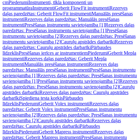
cm
Piederumi
Instrumenti, tīkla komponenti un
programmatūra
Instrumenti
Geberit FlowFit instrumenti
Rezerves
daļas paredzētas: Geberit FlowFit instrumenti
Manuālās presēšanas
instrumenti
Rezerves daļas paredzētas: Manuālās presēšanas
instrumenti
Presēšanas instrumentu savietojamība [1]
Rezerves daļas
paredzētas: Presēšanas instrumentu savietojamība [1]
Presēšanas
instrumentu savietojamība [2]
Rezerves daļas paredzētas: Presēšanas
instrumentu savietojamība [2]
Cauruļu apstrādes darbarīki
Rezerves
daļas paredzētas: Cauruļu apstrādes darbarīki
Pārbaudes
līdzeklis
Presēšanas ierīces ar instrumentiem
Piederumi
Geberit Mepla
instrumenti
Rezerves daļas paredzētas: Geberit Mepla
instrumenti
Manuālās presēšanas instrumenti
Rezerves daļas
paredzētas: Manuālās presēšanas instrumenti
Presēšanas instrumentu
savienojamība [1]
Rezerves daļas paredzētas: Presēšanas instrumentu
savienojamība [1]
Presēšanas instrumentu savienojamība [2]
Rezerves
daļas paredzētas: Presēšanas instrumentu savienojamība [2]
Cauruļu
apstrādes darbarīki
Rezerves daļas paredzētas: Cauruļu apstrādes
darbarīki
Spiediena testa korķis
Pārbaudes
līdzeklis
Piederumi
Geberit Volex instrumenti
Rezerves daļas
paredzētas: Geberit Volex instrumenti
Presēšanas instrumentu
savienojamība [2]
Rezerves daļas paredzētas: Presēšanas instrumentu
savienojamība [2]
Cauruļu apstrādes darbarīki
Rezerves daļas
paredzētas: Cauruļu apstrādes darbarīki
Pārbaudes
līdzeklis
Piederumi
Geberit Mapress instrumenti
Rezerves daļas
paredzētas: Geberit Mapress instrumenti
Presēšanas instrumentu