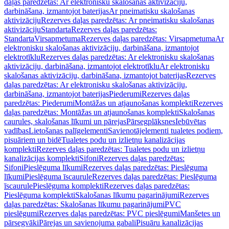
daļas paredzētas: Ar elektronisku skalošanas aktivizāciju,
darbināšana, izmantojot baterijas
Ar pneimatisku skalošanas
aktivizāciju
Rezerves daļas paredzētas: Ar pneimatisku skalošanas
aktivizāciju
Standarta
Rezerves daļas paredzētas:
Standarta
Virsapmetuma
Rezerves daļas paredzētas: Virsapmetuma
Ar
elektronisku skalošanas aktivizāciju, darbināšana, izmantojot
elektrotīklu
Rezerves daļas paredzētas: Ar elektronisku skalošanas
aktivizāciju, darbināšana, izmantojot elektrotīklu
Ar elektronisku
skalošanas aktivizāciju, darbināšana, izmantojot baterijas
Rezerves
daļas paredzētas: Ar elektronisku skalošanas aktivizāciju,
darbināšana, izmantojot baterijas
Piederumi
Rezerves daļas
paredzētas: Piederumi
Montāžas un atjaunošanas komplekti
Rezerves
daļas paredzētas: Montāžas un atjaunošanas komplekti
Skalošanas
caurules, skalošanas līkumi un pārejas
Pārsegplāksnes
Iebūvētas
vadības
Lietošanas palīgelementi
Savienotājelementi tualetes podiem,
pisuāriem un bidē
Tualetes podu un izlietņu kanalizācijas
komplekti
Rezerves daļas paredzētas: Tualetes podu un izlietņu
kanalizācijas komplekti
Sifoni
Rezerves daļas paredzētas:
Sifoni
Pieslēguma līkumi
Rezerves daļas paredzētas: Pieslēguma
līkumi
Pieslēguma īscaurule
Rezerves daļas paredzētas: Pieslēguma
īscaurule
Pieslēguma komplekti
Rezerves daļas paredzētas:
Pieslēguma komplekti
Skalošanas līkumu pagarinājumi
Rezerves
daļas paredzētas: Skalošanas līkumu pagarinājumi
PVC
pieslēgumi
Rezerves daļas paredzētas: PVC pieslēgumi
Manšetes un
pārsegvāki
Pārejas un savienojuma gabali
Pisuāru kanalizācijas