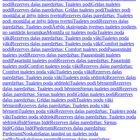
podi
Rezerves daļas paredzētas: Tualetes podi
Grīdas tualetes
podi
Rezerves daļas paredzētas: Grīdas tualetes podi
Tualetes podi
montāžai ar ārējo ūdens tvertni
Rezerves daļas paredzētas: Tualetes
podi montāžai ar ārējo ūdens tvertni
Tualetes podi
Rezerves daļas
paredzētas: Tualetes podi
Ārējās skalojamās tvertnes tualetes podiem,
no sanitārās keramikas
Montāža uz tualetes poda
Tualetes poda
vāki
Rezerves daļas paredzētas: Tualetes poda vāki
Tualetes poda
vāki
Rezerves daļas paredzētas: Tualetes poda vāki
Comfort tualetes
podi
Rezerves daļas paredzētas: Comfort tualetes podi
Paaugstināti
tualetes podi
Rezerves daļas paredzētas: Paaugstināti tualetes
podi
Pagarināti tualetes podi
Rezerves daļas paredzētas: Pagarināti
tualetes podi
Comfort tualetes poda vāki
Rezerves daļas paredzētas:
Comfort tualetes poda vāki
Tualetes poda vāki
Rezerves daļas
paredzētas: Tualetes poda vāki
Tualetes poda sēdriņķi
Rezerves daļas
paredzētas: Tualetes poda sēdriņķi
Tualetes podi bērniem
Rezerves
daļas paredzētas: Tualetes podi bērniem
Sienas tualetes podi
Rezerves
daļas paredzētas: Sienas tualetes podi
Grīdas tualetes podi
Rezerves
daļas paredzētas: Grīdas tualetes podi
Tualetes podu vāki
bērniem
Rezerves daļas paredzētas: Tualetes podu vāki
bērniem
Tualetes poda vāki
Rezerves daļas paredzētas: Tualetes poda
vāki
Tualetes poda sēdriņķi
Rezerves daļas paredzētas: Tualetes poda
sēdriņķi
Bidē
Sienas bidē
Rezerves daļas paredzētas: Sienas
bidē
Grīdas bidē
Piederumi
Rezerves daļas paredzētas:
Piederumi
Noskalošanas taustiņi un tualetes poda
vadība
Noskalošanas taustiņi
Rezerves daļas paredzētas: