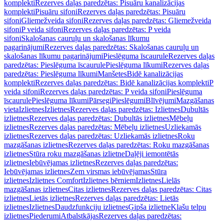
komplekti
Rezerves daļas paredzētas: Pisuāru kanalizācijas
komplekti
Pisuāru sifoni
Rezerves daļas paredzētas: Pisuāru
sifoni
Gliemežveida sifoni
Rezerves daļas paredzētas: Gliemežveida
sifoni
P veida sifoni
Rezerves daļas paredzētas: P veida
sifoni
Skalošanas cauruļu un skalošanas līkumu
pagarinājumi
Rezerves daļas paredzētas: Skalošanas cauruļu un
skalošanas līkumu pagarinājumi
Pieslēguma īscaurule
Rezerves daļas
paredzētas: Pieslēguma īscaurule
Pieslēguma līkumi
Rezerves daļas
paredzētas: Pieslēguma līkumi
Manšetes
Bidē kanalizācijas
komplekti
Rezerves daļas paredzētas: Bidē kanalizācijas komplekti
P
veida sifoni
Rezerves daļas paredzētas: P veida sifoni
Pieslēguma
īscaurule
Pieslēguma līkumi
Pārsegi
Pieslēgumi
Blīvējumi
Mazgāšanas
vieta
Izlietnes
Izlietnes
Rezerves daļas paredzētas: Izlietnes
Dubultās
izlietnes
Rezerves daļas paredzētas: Dubultās izlietnes
Mēbeļu
izlietnes
Rezerves daļas paredzētas: Mēbeļu izlietnes
Uzliekamās
izlietnes
Rezerves daļas paredzētas: Uzliekamās izlietnes
Roku
mazgāšanas izlietnes
Rezerves daļas paredzētas: Roku mazgāšanas
izlietnes
Stūra roku mazgāšanas izlietne
Daļēji iemontētās
izlietnes
Iebūvējamas izlietnes
Rezerves daļas paredzētas:
Iebūvējamas izlietnes
Zem virsmas iebūvējamas
Stūra
izlietnes
Izlietnes Comfort
Izlietnes bērniem
Izlietnes
Lielās
mazgāšanas izlietnes
Citas izlietnes
Rezerves daļas paredzētas: Citas
izlietnes
Lietās izlietnes
Rezerves daļas paredzētas: Lietās
izlietnes
Izlietnes
Daudzfunkciju izlietnes
Ģipša izlietne
Klašu telpu
izlietnes
Piederumi
Atbalstkājas
Rezerves daļas paredzētas: