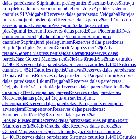
daļas paredzētas: Stiprinājumi pieslēgumiem
Sistēmas blīves
Skrūvju
komplekti atloku savienojumiem
Geberit Volex
Apsildes sistēmu
caurules SL
Veidgabali
Rezerves daļas paredzētas: Veidgabali
Pārejas
un savienojumi, atvienojami
Rezerves daļas paredzētas: Pārejas un
savienojumi, atvienojami
Pieslēgumi
Sadalītājs ar vītnes
pieslēgumu
Piederumi
Rezerves daļas paredzētas: Piederumi
Blīves
caurulēm un veidgabaliem
Pārsegi caurulēm
Stiprinājumi
caurulēm
Stiprinājumi pieslēgumiem
Rezerves daļas paredzētas:
Stiprinājumi pieslēgumiem
Geberit Mapress nerūsējošais
tērauds
Geberit Mapress nerūsējošais tērauds
Rezerves daļas
paredzētas: Geberit Mapress nerūsējošais tērauds
Sistēmas caurules
1.4401
Rezerves daļas paredzētas: Sistēmas caurules 1.4401
Sistēmas
caurules 1.4521
Caurules nipelis
Uzmavas
Rezerves daļas paredzētas:
Uzmavas
Pārejas
Rezerves daļas paredzētas: Pārejas
Līkumi
Rezerves
daļas paredzētas: Līkumi
Trejgabali
Rezerves daļas paredzētas:
Trejgabali
Iebūvēta cirkulācija
Rezerves daļas paredzētas: Iebūvēta
cirkulācija
Neatvienojamas pārejas
Rezerves daļas paredzētas:
Neatvienojamas pārejas
Pārejas un savienojumi,
atvienojami
Rezerves daļas paredzētas: Pārejas un savienojumi,
atvienojami
Kompensatori
Rezerves daļas paredzētas:
Kompensatori
Noslēgi
Rezerves daļas paredzētas:
Noslēgi
Pieslēgumi
Rezerves daļas paredzētas: Pieslēgumi
Geberit
Mapress nerūsējošais tērauds, gāze
Rezerves daļas paredzētas:
Geberit Mapress nerūsējošais tērauds, gāze
Sistēmas caurules
1.4401
Rezerves daļas paredzētas: Sistēmas caurules 1.4401
Caurules