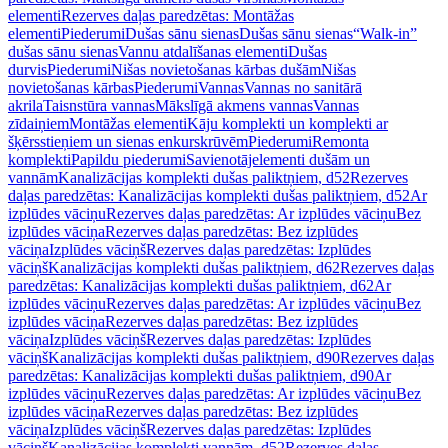
elementi
Rezerves daļas paredzētas: Montāžas
elementi
Piederumi
Dušas sānu sienas
Dušas sānu sienas
“Walk-in”
dušas sānu sienas
Vannu atdalīšanas elementi
Dušas
durvis
Piederumi
Nišas novietošanas kārbas dušām
Nišas
novietošanas kārbas
Piederumi
Vannas
Vannas no sanitārā
akrila
Taisnstūra vannas
Mākslīgā akmens vannas
Vannas
zīdaiņiem
Montāžas elementi
Kāju komplekti un komplekti ar
šķērsstieņiem un sienas enkurskrūvēm
Piederumi
Remonta
komplekti
Papildu piederumi
Savienotājelementi dušām un
vannām
Kanalizācijas komplekti dušas paliktņiem, d52
Rezerves
daļas paredzētas: Kanalizācijas komplekti dušas paliktņiem, d52
Ar
izplūdes vāciņu
Rezerves daļas paredzētas: Ar izplūdes vāciņu
Bez
izplūdes vāciņa
Rezerves daļas paredzētas: Bez izplūdes
vāciņa
Izplūdes vāciņš
Rezerves daļas paredzētas: Izplūdes
vāciņš
Kanalizācijas komplekti dušas paliktņiem, d62
Rezerves daļas
paredzētas: Kanalizācijas komplekti dušas paliktņiem, d62
Ar
izplūdes vāciņu
Rezerves daļas paredzētas: Ar izplūdes vāciņu
Bez
izplūdes vāciņa
Rezerves daļas paredzētas: Bez izplūdes
vāciņa
Izplūdes vāciņš
Rezerves daļas paredzētas: Izplūdes
vāciņš
Kanalizācijas komplekti dušas paliktņiem, d90
Rezerves daļas
paredzētas: Kanalizācijas komplekti dušas paliktņiem, d90
Ar
izplūdes vāciņu
Rezerves daļas paredzētas: Ar izplūdes vāciņu
Bez
izplūdes vāciņa
Rezerves daļas paredzētas: Bez izplūdes
vāciņa
Izplūdes vāciņš
Rezerves daļas paredzētas: Izplūdes
vāciņš
Kanalizācijas komplekti vannām, d52
Rezerves daļas