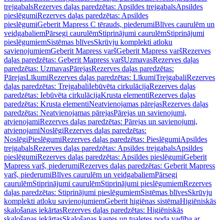
trejgabals
Rezerves daļas paredzētas: Apsildes trejgabals
Apsildes
pieslēgumi
Rezerves daļas paredzētas: Apsildes
pieslēgumi
Geberit Mapress C tērauds, piederumi
Blīves caurulēm un
veidgabaliem
Pārsegi caurulēm
Stiprinājumi caurulēm
Stiprinājumi
pieslēgumiem
Sistēmas blīves
Skrūvju komplekti atloku
savienojumiem
Geberit Mapress varš
Geberit Mapress varš
Rezerves
daļas paredzētas: Geberit Mapress varš
Uzmavas
Rezerves daļas
paredzētas: Uzmavas
Pārejas
Rezerves daļas paredzētas:
Pārejas
Līkumi
Rezerves daļas paredzētas: Līkumi
Trejgabali
Rezerves
daļas paredzētas: Trejgabali
Iebūvēta cirkulācija
Rezerves daļas
paredzētas: Iebūvēta cirkulācija
Krusta elementi
Rezerves daļas
paredzētas: Krusta elementi
Neatvienojamas pārejas
Rezerves daļas
paredzētas: Neatvienojamas pārejas
Pārejas un savienojumi,
atvienojami
Rezerves daļas paredzētas: Pārejas un savienojumi,
atvienojami
Noslēgi
Rezerves daļas paredzētas:
Noslēgi
Pieslēgumi
Rezerves daļas paredzētas: Pieslēgumi
Apsildes
trejgabals
Rezerves daļas paredzētas: Apsildes trejgabals
Apsildes
pieslēgumi
Rezerves daļas paredzētas: Apsildes pieslēgumi
Geberit
Mapress varš, piederumi
Rezerves daļas paredzētas: Geberit Mapress
varš, piederumi
Blīves caurulēm un veidgabaliem
Pārsegi
caurulēm
Stiprinājumi caurulēm
Stiprinājumi pieslēgumiem
Rezerves
daļas paredzētas: Stiprinājumi pieslēgumiem
Sistēmas blīves
Skrūvju
komplekti atloku savienojumiem
Geberit higiēnas sistēma
Higiēniskās
skalošanas iekārtas
Rezerves daļas paredzētas: Higiēniskās
skalošanas iekārtas
Skalošanas kastes un tualetes poda vadība ar