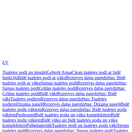
LV
Tualetes podi un pisuāri
Geberit AquaClean tualetes podi ar bidē
funkciju
Bidē tualetes podi ar vāku
Rezerves daļas paredzētas: Bidē
tualetes podi ar vāku
Sienas tualetes podi
Rezerves daļas paredzētas:
Sienas tualetes podi
Grīdas tualetes podi
Rezerves daļas paredzētas:
Grīdas tualetes podi
Bidē vāki
Rezerves daļas paredzētas: Bidē
vāki
Tualetes podiem
Rezerves daļas paredzētas: Tualetes
podiem
Dizaina paneļi
Rezerves daļas paredzētas: Dizaina paneļi
Bidē
tualetes podu vākiem
Rezerves daļas paredzētas: Bidē tualetes podu
vākiem
Piederumi
Bidē tualetes podu un vāku komplektiem
Bidē
tualetes podu vākiem
Bidē vāku un bidē tualetes podu un vāku
komplektiem
Palīgmateriāli
Tualetes podi un tualetes poda vāki
Sienas
tualetes podi
Rezerves daļas paredzētas: Sienas tualetes podi
Tualetes