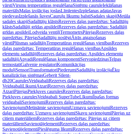
vārsti
Virsmu temperatūras regulēšana
Sistēmu caurule
Ieklāšanas
materiāls
Malas izolācijas joslas
Līmlentes
Izplešanas adatas
Javas
piedevas
Izplešanās šuves
Cauruļu līkumu balsti
Sadales skapji
Metāla
sadales skapji
Sadalītāju klāsts
Rezerves daļas paredzētas: Sadalītāju
klāsts
Sadalītāji grīdas apsildei
Rezerves daļas paredzētas: Sadalītāji
grīdas apsildei
Lodveida ventiļi
Termometrs
Pārejas
Rezerves daļas
paredzētas: Pārejas
Sadalītāju noslēgi
Ātrās atgaisošanas
vārsti
Plūsmas sadalītājs
Temperatūras regulēšanas vienības
Rezerves
daļas paredzētas: Temperatūras regulēšanas vienības
Apsildes
elementu sadalītāji
Rezerves daļas paredzētas: Apsildes elementu
sadalītāji
Apvadi
Regulēšanas komponenti
Servopiedziņas
Telpas
termostati
Galvenie regulatori
Komunikācijas
moduļi
Sensori
Transformatori
Piederumi
Sadalītāju izolācija
Ēku
kanalizācijas sistēmas
Geberit Silent-
db20
Caurules
Veidgabali
Rezerves daļas paredzētas:
Veidgabali
Līkumi
Atzari
Rezerves daļas paredzētas:
Atzari
Pārejas
Piekļuves caurules
Rezerves daļas paredzētas:
Piekļuves caurules
Veidgabali SuperTube
Līkumi
Īpašas formas
veidgabali
Savienojumi
Rezerves daļas paredzētas:
Savienojumi
Metināmie savienojumi
Uzmavu savienojumi
Rezerves
daļas paredzētas: Uzmavu savienojumi
Skavu savienojumi
Pārejas uz
citiem materiāliem
Rezerves daļas paredzētas: Pārejas uz citiem
materiāliem
Savienotājelementi
Rezerves daļas paredzētas:
Savienotājelementi
Pieslēguma līkumi
Rezerves daļas paredzētas: