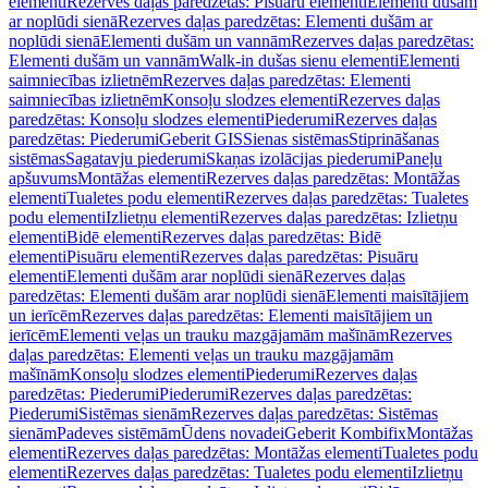
elementi
Rezerves daļas paredzētas: Pisuāru elementi
Elementi dušām
ar noplūdi sienā
Rezerves daļas paredzētas: Elementi dušām ar
noplūdi sienā
Elementi dušām un vannām
Rezerves daļas paredzētas:
Elementi dušām un vannām
Walk-in dušas sienu elementi
Elementi
saimniecības izlietnēm
Rezerves daļas paredzētas: Elementi
saimniecības izlietnēm
Konsoļu slodzes elementi
Rezerves daļas
paredzētas: Konsoļu slodzes elementi
Piederumi
Rezerves daļas
paredzētas: Piederumi
Geberit GIS
Sienas sistēmas
Stiprināšanas
sistēmas
Sagatavju piederumi
Skaņas izolācijas piederumi
Paneļu
apšuvums
Montāžas elementi
Rezerves daļas paredzētas: Montāžas
elementi
Tualetes podu elementi
Rezerves daļas paredzētas: Tualetes
podu elementi
Izlietņu elementi
Rezerves daļas paredzētas: Izlietņu
elementi
Bidē elementi
Rezerves daļas paredzētas: Bidē
elementi
Pisuāru elementi
Rezerves daļas paredzētas: Pisuāru
elementi
Elementi dušām arar noplūdi sienā
Rezerves daļas
paredzētas: Elementi dušām arar noplūdi sienā
Elementi maisītājiem
un ierīcēm
Rezerves daļas paredzētas: Elementi maisītājiem un
ierīcēm
Elementi veļas un trauku mazgājamām mašīnām
Rezerves
daļas paredzētas: Elementi veļas un trauku mazgājamām
mašīnām
Konsoļu slodzes elementi
Piederumi
Rezerves daļas
paredzētas: Piederumi
Piederumi
Rezerves daļas paredzētas:
Piederumi
Sistēmas sienām
Rezerves daļas paredzētas: Sistēmas
sienām
Padeves sistēmām
Ūdens novadei
Geberit Kombifix
Montāžas
elementi
Rezerves daļas paredzētas: Montāžas elementi
Tualetes podu
elementi
Rezerves daļas paredzētas: Tualetes podu elementi
Izlietņu