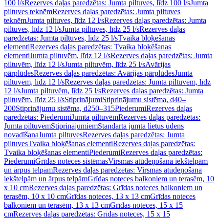
100 l/s
Rezerves daļas paredzētas: Jumta piltuves, līdz 100 l/s
Jumta
piltuves teknēm
Rezerves daļas paredzētas: Jumta piltuves
teknēm
Jumta piltuves, līdz 12 l/s
Rezerves daļas paredzētas: Jumta
piltuves, līdz 12 l/s
Jumta piltuves, līdz 25 l/s
Rezerves daļas
paredzētas: Jumta piltuves, līdz 25 l/s
Tvaika bloķēšanas
elementi
Rezerves daļas paredzētas: Tvaika bloķēšanas
elementi
Jumta piltuvēm, līdz 12 l/s
Rezerves daļas paredzētas: Jumta
piltuvēm, līdz 12 l/s
Jumta piltuvēm, līdz 25 l/s
Avārijas
pārplūdes
Rezerves daļas paredzētas: Avārijas pārplūdes
Jumta
piltuvēm, līdz 12 l/s
Rezerves daļas paredzētas: Jumta piltuvēm, līdz
12 l/s
Jumta piltuvēm, līdz 25 l/s
Rezerves daļas paredzētas: Jumta
piltuvēm, līdz 25 l/s
Stiprinājumi
Stiprinājumu sistēma, d40–
200
Stiprinājumu sistēma, d250–315
Piederumi
Rezerves daļas
paredzētas: Piederumi
Jumta piltuvēm
Rezerves daļas paredzētas:
Jumta piltuvēm
Stiprinājumiem
Standarta jumta lietus ūdens
novadīšana
Jumta piltuves
Rezerves daļas paredzētas: Jumta
piltuves
Tvaika bloķēšanas elementi
Rezerves daļas paredzētas:
Tvaika bloķēšanas elementi
Piederumi
Rezerves daļas paredzētas:
Piederumi
Grīdas noteces sistēmas
Virsmas atūdeņošana iekštelpām
un ārpus telpām
Rezerves daļas paredzētas: Virsmas atūdeņošana
iekštelpām un ārpus telpām
Grīdas noteces balkoniem un terasēm, 10
x 10 cm
Rezerves daļas paredzētas: Grīdas noteces balkoniem un
terasēm, 10 x 10 cm
Grīdas noteces, 13 x 13 cm
Grīdas noteces
balkoniem un terasēm, 13 x 13 cm
Grīdas noteces, 15 x 15
cm
Rezerves daļas paredzētas: Grīdas noteces, 15 x 15