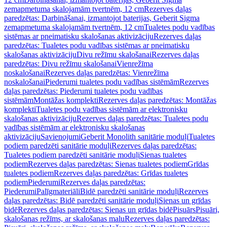
zemapmetuma skalojamām tvertnēm, 12 cm
Rezerves daļas
paredzētas: Darbināšanai, izmantojot baterijas, Geberit Sigma
zemapmetuma skalojamām tvertnēm, 12 cm
Tualetes podu vadības
sistēmas ar pneimatisku skalošanas aktivizāciju
Rezerves daļas
paredzētas: Tualetes podu vadības sistēmas ar pneimatisku
skalošanas aktivizāciju
Divu režīmu skalošanai
Rezerves daļas
paredzētas: Divu režīmu skalošanai
Vienrežīma
noskalošanai
Rezerves daļas paredzētas: Vienrežīma
noskalošanai
Piederumi tualetes podu vadības sistēmām
Rezerves
daļas paredzētas: Piederumi tualetes podu vadības
sistēmām
Montāžas komplekti
Rezerves daļas paredzētas: Montāžas
komplekti
Tualetes podu vadības sistēmām ar elektronisku
skalošanas aktivizāciju
Rezerves daļas paredzētas: Tualetes podu
vadības sistēmām ar elektronisku skalošanas
aktivizāciju
Savienojumi
Geberit Monolith sanitārie moduļi
Tualetes
podiem paredzēti sanitārie moduļi
Rezerves daļas paredzētas:
Tualetes podiem paredzēti sanitārie moduļi
Sienas tualetes
podiem
Rezerves daļas paredzētas: Sienas tualetes podiem
Grīdas
tualetes podiem
Rezerves daļas paredzētas: Grīdas tualetes
podiem
Piederumi
Rezerves daļas paredzētas:
Piederumi
Palīgmateriāli
Bidē paredzēti sanitārie moduļi
Rezerves
daļas paredzētas: Bidē paredzēti sanitārie moduļi
Sienas un grīdas
bidē
Rezerves daļas paredzētas: Sienas un grīdas bidē
Pisuārs
Pisuāri,
skalošanas režīms, ar skalošanas malu
Rezerves daļas paredzētas: