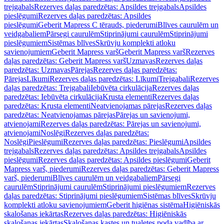
trejgabals
Rezerves daļas paredzētas: Apsildes trejgabals
Apsildes
pieslēgumi
Rezerves daļas paredzētas: Apsildes
pieslēgumi
Geberit Mapress C tērauds, piederumi
Blīves caurulēm un
veidgabaliem
Pārsegi caurulēm
Stiprinājumi caurulēm
Stiprinājumi
pieslēgumiem
Sistēmas blīves
Skrūvju komplekti atloku
savienojumiem
Geberit Mapress varš
Geberit Mapress varš
Rezerves
daļas paredzētas: Geberit Mapress varš
Uzmavas
Rezerves daļas
paredzētas: Uzmavas
Pārejas
Rezerves daļas paredzētas:
Pārejas
Līkumi
Rezerves daļas paredzētas: Līkumi
Trejgabali
Rezerves
daļas paredzētas: Trejgabali
Iebūvēta cirkulācija
Rezerves daļas
paredzētas: Iebūvēta cirkulācija
Krusta elementi
Rezerves daļas
paredzētas: Krusta elementi
Neatvienojamas pārejas
Rezerves daļas
paredzētas: Neatvienojamas pārejas
Pārejas un savienojumi,
atvienojami
Rezerves daļas paredzētas: Pārejas un savienojumi,
atvienojami
Noslēgi
Rezerves daļas paredzētas:
Noslēgi
Pieslēgumi
Rezerves daļas paredzētas: Pieslēgumi
Apsildes
trejgabals
Rezerves daļas paredzētas: Apsildes trejgabals
Apsildes
pieslēgumi
Rezerves daļas paredzētas: Apsildes pieslēgumi
Geberit
Mapress varš, piederumi
Rezerves daļas paredzētas: Geberit Mapress
varš, piederumi
Blīves caurulēm un veidgabaliem
Pārsegi
caurulēm
Stiprinājumi caurulēm
Stiprinājumi pieslēgumiem
Rezerves
daļas paredzētas: Stiprinājumi pieslēgumiem
Sistēmas blīves
Skrūvju
komplekti atloku savienojumiem
Geberit higiēnas sistēma
Higiēniskās
skalošanas iekārtas
Rezerves daļas paredzētas: Higiēniskās
skalošanas iekārtas
Skalošanas kastes un tualetes poda vadība ar