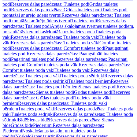
podi
Rezerves daļas paredzētas: Tualetes podi
Grīdas tualetes
podi
Rezerves daļas paredzētas: Grīdas tualetes podi
Tualetes podi
montāžai ar ārējo ūdens tvertni
Rezerves daļas paredzētas: Tualetes
podi montāžai ar ārējo ūdens tvertni
Tualetes podi
Rezerves daļas
paredzētas: Tualetes podi
Ārējās skalojamās tvertnes tualetes podiem,
no sanitārās keramikas
Montāža uz tualetes poda
Tualetes poda
vāki
Rezerves daļas paredzētas: Tualetes poda vāki
Tualetes poda
vāki
Rezerves daļas paredzētas: Tualetes poda vāki
Comfort tualetes
podi
Rezerves daļas paredzētas: Comfort tualetes podi
Paaugstināti
tualetes podi
Rezerves daļas paredzētas: Paaugstināti tualetes
podi
Pagarināti tualetes podi
Rezerves daļas paredzētas: Pagarināti
tualetes podi
Comfort tualetes poda vāki
Rezerves daļas paredzētas:
Comfort tualetes poda vāki
Tualetes poda vāki
Rezerves daļas
paredzētas: Tualetes poda vāki
Tualetes poda sēdriņķi
Rezerves daļas
paredzētas: Tualetes poda sēdriņķi
Tualetes podi bērniem
Rezerves
daļas paredzētas: Tualetes podi bērniem
Sienas tualetes podi
Rezerves
daļas paredzētas: Sienas tualetes podi
Grīdas tualetes podi
Rezerves
daļas paredzētas: Grīdas tualetes podi
Tualetes podu vāki
bērniem
Rezerves daļas paredzētas: Tualetes podu vāki
bērniem
Tualetes poda vāki
Rezerves daļas paredzētas: Tualetes poda
vāki
Tualetes poda sēdriņķi
Rezerves daļas paredzētas: Tualetes poda
sēdriņķi
Bidē
Sienas bidē
Rezerves daļas paredzētas: Sienas
bidē
Grīdas bidē
Piederumi
Rezerves daļas paredzētas:
Piederumi
Noskalošanas taustiņi un tualetes poda
vadība
Noskalošanas taustiņi
Rezerves daļas paredzētas: