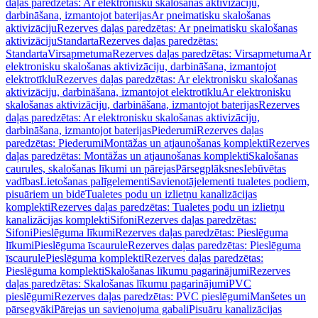
daļas paredzētas: Ar elektronisku skalošanas aktivizāciju,
darbināšana, izmantojot baterijas
Ar pneimatisku skalošanas
aktivizāciju
Rezerves daļas paredzētas: Ar pneimatisku skalošanas
aktivizāciju
Standarta
Rezerves daļas paredzētas:
Standarta
Virsapmetuma
Rezerves daļas paredzētas: Virsapmetuma
Ar
elektronisku skalošanas aktivizāciju, darbināšana, izmantojot
elektrotīklu
Rezerves daļas paredzētas: Ar elektronisku skalošanas
aktivizāciju, darbināšana, izmantojot elektrotīklu
Ar elektronisku
skalošanas aktivizāciju, darbināšana, izmantojot baterijas
Rezerves
daļas paredzētas: Ar elektronisku skalošanas aktivizāciju,
darbināšana, izmantojot baterijas
Piederumi
Rezerves daļas
paredzētas: Piederumi
Montāžas un atjaunošanas komplekti
Rezerves
daļas paredzētas: Montāžas un atjaunošanas komplekti
Skalošanas
caurules, skalošanas līkumi un pārejas
Pārsegplāksnes
Iebūvētas
vadības
Lietošanas palīgelementi
Savienotājelementi tualetes podiem,
pisuāriem un bidē
Tualetes podu un izlietņu kanalizācijas
komplekti
Rezerves daļas paredzētas: Tualetes podu un izlietņu
kanalizācijas komplekti
Sifoni
Rezerves daļas paredzētas:
Sifoni
Pieslēguma līkumi
Rezerves daļas paredzētas: Pieslēguma
līkumi
Pieslēguma īscaurule
Rezerves daļas paredzētas: Pieslēguma
īscaurule
Pieslēguma komplekti
Rezerves daļas paredzētas:
Pieslēguma komplekti
Skalošanas līkumu pagarinājumi
Rezerves
daļas paredzētas: Skalošanas līkumu pagarinājumi
PVC
pieslēgumi
Rezerves daļas paredzētas: PVC pieslēgumi
Manšetes un
pārsegvāki
Pārejas un savienojuma gabali
Pisuāru kanalizācijas