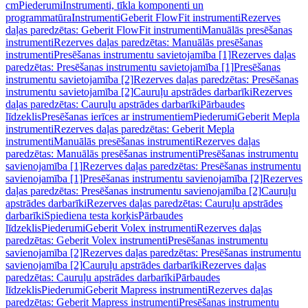
cm
Piederumi
Instrumenti, tīkla komponenti un
programmatūra
Instrumenti
Geberit FlowFit instrumenti
Rezerves
daļas paredzētas: Geberit FlowFit instrumenti
Manuālās presēšanas
instrumenti
Rezerves daļas paredzētas: Manuālās presēšanas
instrumenti
Presēšanas instrumentu savietojamība [1]
Rezerves daļas
paredzētas: Presēšanas instrumentu savietojamība [1]
Presēšanas
instrumentu savietojamība [2]
Rezerves daļas paredzētas: Presēšanas
instrumentu savietojamība [2]
Cauruļu apstrādes darbarīki
Rezerves
daļas paredzētas: Cauruļu apstrādes darbarīki
Pārbaudes
līdzeklis
Presēšanas ierīces ar instrumentiem
Piederumi
Geberit Mepla
instrumenti
Rezerves daļas paredzētas: Geberit Mepla
instrumenti
Manuālās presēšanas instrumenti
Rezerves daļas
paredzētas: Manuālās presēšanas instrumenti
Presēšanas instrumentu
savienojamība [1]
Rezerves daļas paredzētas: Presēšanas instrumentu
savienojamība [1]
Presēšanas instrumentu savienojamība [2]
Rezerves
daļas paredzētas: Presēšanas instrumentu savienojamība [2]
Cauruļu
apstrādes darbarīki
Rezerves daļas paredzētas: Cauruļu apstrādes
darbarīki
Spiediena testa korķis
Pārbaudes
līdzeklis
Piederumi
Geberit Volex instrumenti
Rezerves daļas
paredzētas: Geberit Volex instrumenti
Presēšanas instrumentu
savienojamība [2]
Rezerves daļas paredzētas: Presēšanas instrumentu
savienojamība [2]
Cauruļu apstrādes darbarīki
Rezerves daļas
paredzētas: Cauruļu apstrādes darbarīki
Pārbaudes
līdzeklis
Piederumi
Geberit Mapress instrumenti
Rezerves daļas
paredzētas: Geberit Mapress instrumenti
Presēšanas instrumentu