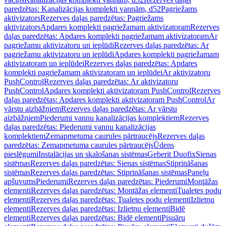
paredzētas: Kanalizācijas komplekti vannām, d52
Pagriežams
aktivizators
Rezerves daļas paredzētas: Pagriežams
aktivizators
Apdares komplekti pagriežamam aktivizatoram
Rezerves
daļas paredzētas: Apdares komplekti pagriežamam aktivizatoram
Ar
pagriežamu aktivizatoru un ieplūdi
Rezerves daļas paredzētas: Ar
pagriežamu aktivizatoru un ieplūdi
Apdares komplekti pagriežamam
aktivizatoram un ieplūdei
Rezerves daļas paredzētas: Apdares
komplekti pagriežamam aktivizatoram un ieplūdei
Ar aktivizatoru
PushControl
Rezerves daļas paredzētas: Ar aktivizatoru
PushControl
Apdares komplekti aktivizatoram PushControl
Rezerves
daļas paredzētas: Apdares komplekti aktivizatoram PushControl
Ar
vārstu aizbāžņiem
Rezerves daļas paredzētas: Ar vārstu
aizbāžņiem
Piederumi vannu kanalizācijas komplektiem
Rezerves
daļas paredzētas: Piederumi vannu kanalizācijas
komplektiem
Zemapmetuma caurules pārtraucējs
Rezerves daļas
paredzētas: Zemapmetuma caurules pārtraucējs
Ūdens
pieslēgumi
Instalācijas un skalošanas sistēmas
Geberit Duofix
Sienas
sistēmas
Rezerves daļas paredzētas: Sienas sistēmas
Stiprināšanas
sistēmas
Rezerves daļas paredzētas: Stiprināšanas sistēmas
Paneļu
apšuvums
Piederumi
Rezerves daļas paredzētas: Piederumi
Montāžas
elementi
Rezerves daļas paredzētas: Montāžas elementi
Tualetes podu
elementi
Rezerves daļas paredzētas: Tualetes podu elementi
Izlietņu
elementi
Rezerves daļas paredzētas: Izlietņu elementi
Bidē
elementi
Rezerves daļas paredzētas: Bidē elementi
Pisuāru