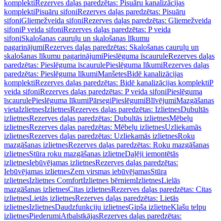
komplekti
Rezerves daļas paredzētas: Pisuāru kanalizācijas
komplekti
Pisuāru sifoni
Rezerves daļas paredzētas: Pisuāru
sifoni
Gliemežveida sifoni
Rezerves daļas paredzētas: Gliemežveida
sifoni
P veida sifoni
Rezerves daļas paredzētas: P veida
sifoni
Skalošanas cauruļu un skalošanas līkumu
pagarinājumi
Rezerves daļas paredzētas: Skalošanas cauruļu un
skalošanas līkumu pagarinājumi
Pieslēguma īscaurule
Rezerves daļas
paredzētas: Pieslēguma īscaurule
Pieslēguma līkumi
Rezerves daļas
paredzētas: Pieslēguma līkumi
Manšetes
Bidē kanalizācijas
komplekti
Rezerves daļas paredzētas: Bidē kanalizācijas komplekti
P
veida sifoni
Rezerves daļas paredzētas: P veida sifoni
Pieslēguma
īscaurule
Pieslēguma līkumi
Pārsegi
Pieslēgumi
Blīvējumi
Mazgāšanas
vieta
Izlietnes
Izlietnes
Rezerves daļas paredzētas: Izlietnes
Dubultās
izlietnes
Rezerves daļas paredzētas: Dubultās izlietnes
Mēbeļu
izlietnes
Rezerves daļas paredzētas: Mēbeļu izlietnes
Uzliekamās
izlietnes
Rezerves daļas paredzētas: Uzliekamās izlietnes
Roku
mazgāšanas izlietnes
Rezerves daļas paredzētas: Roku mazgāšanas
izlietnes
Stūra roku mazgāšanas izlietne
Daļēji iemontētās
izlietnes
Iebūvējamas izlietnes
Rezerves daļas paredzētas:
Iebūvējamas izlietnes
Zem virsmas iebūvējamas
Stūra
izlietnes
Izlietnes Comfort
Izlietnes bērniem
Izlietnes
Lielās
mazgāšanas izlietnes
Citas izlietnes
Rezerves daļas paredzētas: Citas
izlietnes
Lietās izlietnes
Rezerves daļas paredzētas: Lietās
izlietnes
Izlietnes
Daudzfunkciju izlietnes
Ģipša izlietne
Klašu telpu
izlietnes
Piederumi
Atbalstkājas
Rezerves daļas paredzētas: