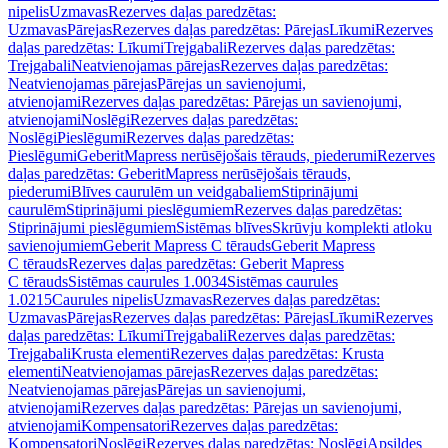
nipelis
Uzmavas
Rezerves daļas paredzētas:
Uzmavas
Pārejas
Rezerves daļas paredzētas: Pārejas
Līkumi
Rezerves
daļas paredzētas: Līkumi
Trejgabali
Rezerves daļas paredzētas:
Trejgabali
Neatvienojamas pārejas
Rezerves daļas paredzētas:
Neatvienojamas pārejas
Pārejas un savienojumi,
atvienojami
Rezerves daļas paredzētas: Pārejas un savienojumi,
atvienojami
Noslēgi
Rezerves daļas paredzētas:
Noslēgi
Pieslēgumi
Rezerves daļas paredzētas:
Pieslēgumi
GeberitMapress nerūsējošais tērauds, piederumi
Rezerves
daļas paredzētas: GeberitMapress nerūsējošais tērauds,
piederumi
Blīves caurulēm un veidgabaliem
Stiprinājumi
caurulēm
Stiprinājumi pieslēgumiem
Rezerves daļas paredzētas:
Stiprinājumi pieslēgumiem
Sistēmas blīves
Skrūvju komplekti atloku
savienojumiem
Geberit Mapress C tērauds
Geberit Mapress
C tērauds
Rezerves daļas paredzētas: Geberit Mapress
C tērauds
Sistēmas caurules 1.0034
Sistēmas caurules
1.0215
Caurules nipelis
Uzmavas
Rezerves daļas paredzētas:
Uzmavas
Pārejas
Rezerves daļas paredzētas: Pārejas
Līkumi
Rezerves
daļas paredzētas: Līkumi
Trejgabali
Rezerves daļas paredzētas:
Trejgabali
Krusta elementi
Rezerves daļas paredzētas: Krusta
elementi
Neatvienojamas pārejas
Rezerves daļas paredzētas:
Neatvienojamas pārejas
Pārejas un savienojumi,
atvienojami
Rezerves daļas paredzētas: Pārejas un savienojumi,
atvienojami
Kompensatori
Rezerves daļas paredzētas:
Kompensatori
Noslēgi
Rezerves daļas paredzētas: Noslēgi
Apsildes