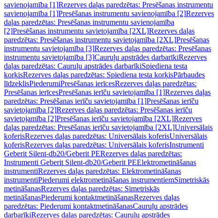
savienojamība [1]
Rezerves daļas paredzētas: Presēšanas instrumentu
savienojamība [1]
Presēšanas instrumentu savienojamība [2]
Rezerves
daļas paredzētas: Presēšanas instrumentu savienojamība
[2]
Presēšanas instrumentu savietojamība [2XL]
Rezerves daļas
paredzētas: Presēšanas instrumentu savietojamība [2XL]
Presēšanas
instrumentu savietojamība [3]
Rezerves daļas paredzētas: Presēšanas
instrumentu savietojamība [3]
Cauruļu apstrādes darbarīki
Rezerves
daļas paredzētas: Cauruļu apstrādes darbarīki
Spiediena testa
korķis
Rezerves daļas paredzētas: Spiediena testa korķis
Pārbaudes
līdzeklis
Piederumi
Presēšanas ierīces
Rezerves daļas paredzētas:
Presēšanas ierīces
Presēšanas ierīču savietojamība [1]
Rezerves daļas
paredzētas: Presēšanas ierīču savietojamība [1]
Presēšanas ierīču
savietojamība [2]
Rezerves daļas paredzētas: Presēšanas ierīču
savietojamība [2]
Presēšanas ierīču savietojamība [2XL]
Rezerves
daļas paredzētas: Presēšanas ierīču savietojamība [2XL]
Universālais
koferis
Rezerves daļas paredzētas: Universālais koferis
Universālais
koferis
Rezerves daļas paredzētas: Universālais koferis
Instrumenti
Geberit Silent-db20/Geberit PE
Rezerves daļas paredzētas:
Instrumenti Geberit Silent-db20/Geberit PE
Elektrometināšanas
instrumenti
Rezerves daļas paredzētas: Elektrometināšanas
instrumenti
Piederumi elektrometināšanas instrumentiem
Simetriskās
metināšanas
Rezerves daļas paredzētas: Simetriskās
metināšanas
Piederumi kontaktmetināšanas
Rezerves daļas
paredzētas: Piederumi kontaktmetināšanas
Cauruļu apstrādes
darbarīki
Rezerves daļas paredzētas: Cauruļu apstrādes