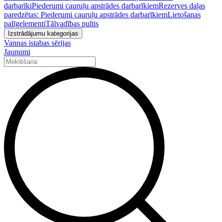
darbarīki
Piederumi cauruļu apstrādes darbarīkiem
Rezerves daļas
paredzētas: Piederumi cauruļu apstrādes darbarīkiem
Lietošanas
palīgelementi
Tālvadības pultis
Izstrādājumu kategorijas
Vannas istabas sērijas
Jaunumi