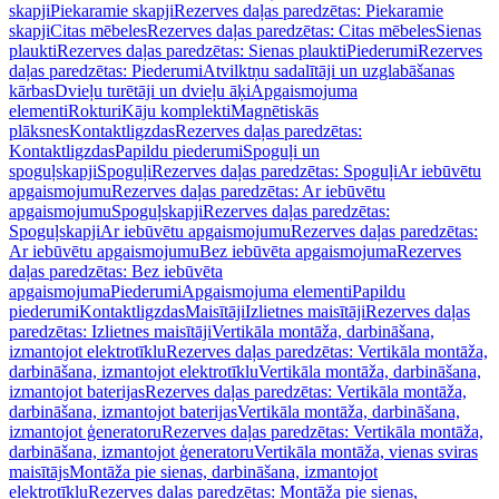
skapji
Piekaramie skapji
Rezerves daļas paredzētas: Piekaramie
skapji
Citas mēbeles
Rezerves daļas paredzētas: Citas mēbeles
Sienas
plaukti
Rezerves daļas paredzētas: Sienas plaukti
Piederumi
Rezerves
daļas paredzētas: Piederumi
Atvilktņu sadalītāji un uzglabāšanas
kārbas
Dvieļu turētāji un dvieļu āķi
Apgaismojuma
elementi
Rokturi
Kāju komplekti
Magnētiskās
plāksnes
Kontaktligzdas
Rezerves daļas paredzētas:
Kontaktligzdas
Papildu piederumi
Spoguļi un
spoguļskapji
Spoguļi
Rezerves daļas paredzētas: Spoguļi
Ar iebūvētu
apgaismojumu
Rezerves daļas paredzētas: Ar iebūvētu
apgaismojumu
Spoguļskapji
Rezerves daļas paredzētas:
Spoguļskapji
Ar iebūvētu apgaismojumu
Rezerves daļas paredzētas:
Ar iebūvētu apgaismojumu
Bez iebūvēta apgaismojuma
Rezerves
daļas paredzētas: Bez iebūvēta
apgaismojuma
Piederumi
Apgaismojuma elementi
Papildu
piederumi
Kontaktligzdas
Maisītāji
Izlietnes maisītāji
Rezerves daļas
paredzētas: Izlietnes maisītāji
Vertikāla montāža, darbināšana,
izmantojot elektrotīklu
Rezerves daļas paredzētas: Vertikāla montāža,
darbināšana, izmantojot elektrotīklu
Vertikāla montāža, darbināšana,
izmantojot baterijas
Rezerves daļas paredzētas: Vertikāla montāža,
darbināšana, izmantojot baterijas
Vertikāla montāža, darbināšana,
izmantojot ģeneratoru
Rezerves daļas paredzētas: Vertikāla montāža,
darbināšana, izmantojot ģeneratoru
Vertikāla montāža, vienas sviras
maisītājs
Montāža pie sienas, darbināšana, izmantojot
elektrotīklu
Rezerves daļas paredzētas: Montāža pie sienas,