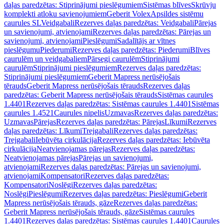
daļas paredzētas: Stiprinājumi pieslēgumiem
Sistēmas blīves
Skrūvju
komplekti atloku savienojumiem
Geberit Volex
Apsildes sistēmu
caurules SL
Veidgabali
Rezerves daļas paredzētas: Veidgabali
Pārejas
un savienojumi, atvienojami
Rezerves daļas paredzētas: Pārejas un
savienojumi, atvienojami
Pieslēgumi
Sadalītājs ar vītnes
pieslēgumu
Piederumi
Rezerves daļas paredzētas: Piederumi
Blīves
caurulēm un veidgabaliem
Pārsegi caurulēm
Stiprinājumi
caurulēm
Stiprinājumi pieslēgumiem
Rezerves daļas paredzētas:
Stiprinājumi pieslēgumiem
Geberit Mapress nerūsējošais
tērauds
Geberit Mapress nerūsējošais tērauds
Rezerves daļas
paredzētas: Geberit Mapress nerūsējošais tērauds
Sistēmas caurules
1.4401
Rezerves daļas paredzētas: Sistēmas caurules 1.4401
Sistēmas
caurules 1.4521
Caurules nipelis
Uzmavas
Rezerves daļas paredzētas:
Uzmavas
Pārejas
Rezerves daļas paredzētas: Pārejas
Līkumi
Rezerves
daļas paredzētas: Līkumi
Trejgabali
Rezerves daļas paredzētas:
Trejgabali
Iebūvēta cirkulācija
Rezerves daļas paredzētas: Iebūvēta
cirkulācija
Neatvienojamas pārejas
Rezerves daļas paredzētas:
Neatvienojamas pārejas
Pārejas un savienojumi,
atvienojami
Rezerves daļas paredzētas: Pārejas un savienojumi,
atvienojami
Kompensatori
Rezerves daļas paredzētas:
Kompensatori
Noslēgi
Rezerves daļas paredzētas:
Noslēgi
Pieslēgumi
Rezerves daļas paredzētas: Pieslēgumi
Geberit
Mapress nerūsējošais tērauds, gāze
Rezerves daļas paredzētas:
Geberit Mapress nerūsējošais tērauds, gāze
Sistēmas caurules
1.4401
Rezerves daļas paredzētas: Sistēmas caurules 1.4401
Caurules