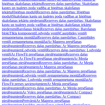
higiēnas skalošanas iekārtu
Rezerves daļas paredzētas: Skalošanas
kastes un tualetes poda vadība ar higiēnas skalošanas
iekārtu
Higiēnas moduļi
Rezerves daļas paredzētas: Higiēnas
moduļi
Skalošanas kastu un tualetes poda vadības ar higiēnas
skalošanas iekārtu piederumi
Rezerves daļas paredzētas: Skalošanas
kastu un tualetes poda vadības ar higiēnas skalošanas iekārtu
piederumi
Barošanas bloki
Rezerves daļas paredzētas: Barošanas
bloki
Tīkla komponenti
Lodveida ventiļi
Caurplūdes ventiļi
zemapmetuma montāžai
Rezerves daļas paredzētas: Caurplūdes
ventiļi zemapmetuma montāžai
Ar Mapress presēšanas
pieslēgumiem
Rezerves daļas paredzētas: Ar Mapress presēšanas
pieslēgumiem
Lodveida ventiļi
Rezerves daļas paredzētas: Lodveida
ventiļi
Ar FlowFit presēšanas pieslēgumiem
Rezerves daļas
paredzētas: Ar FlowFit presēšanas pieslēgumiem
Ar Mepla
presēšanas pieslēgumiem
Rezerves daļas paredzētas: Ar Mepla
presēšanas pieslēgumiem
Ar Mapress presēšanas
pieslēgumiem
Rezerves daļas paredzētas: Ar Mapress presēšanas
pieslēgumiem
Lodveida ventiļi zemapmetuma montāžai
Rezerves
daļas paredzētas: Lodveida ventiļi zemapmetuma montāžai
Ar
FlowFit preses savienojumiem
Ar Mepla presēšanas
pieslēgumiem
Rezerves daļas paredzētas: Ar Mepla presēšanas
pieslēgumiem
Ar Volex presēšanas pieslēgumiem
Ar Compact
pieslēgumiem
Rezerves daļas paredzētas: Ar Compact
pieslēgumiem
Pretvārsti
Ar Mapress presēšanas
pieslēgumiem
Apsildes atgaisošanas vārsti
Ātrās atgaisošanas