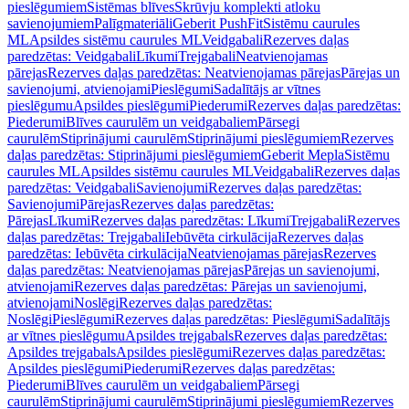
pieslēgumiem
Sistēmas blīves
Skrūvju komplekti atloku
savienojumiem
Palīgmateriāli
Geberit PushFit
Sistēmu caurules
ML
Apsildes sistēmu caurules ML
Veidgabali
Rezerves daļas
paredzētas: Veidgabali
Līkumi
Trejgabali
Neatvienojamas
pārejas
Rezerves daļas paredzētas: Neatvienojamas pārejas
Pārejas un
savienojumi, atvienojami
Pieslēgumi
Sadalītājs ar vītnes
pieslēgumu
Apsildes pieslēgumi
Piederumi
Rezerves daļas paredzētas:
Piederumi
Blīves caurulēm un veidgabaliem
Pārsegi
caurulēm
Stiprinājumi caurulēm
Stiprinājumi pieslēgumiem
Rezerves
daļas paredzētas: Stiprinājumi pieslēgumiem
Geberit Mepla
Sistēmu
caurules ML
Apsildes sistēmu caurules ML
Veidgabali
Rezerves daļas
paredzētas: Veidgabali
Savienojumi
Rezerves daļas paredzētas:
Savienojumi
Pārejas
Rezerves daļas paredzētas:
Pārejas
Līkumi
Rezerves daļas paredzētas: Līkumi
Trejgabali
Rezerves
daļas paredzētas: Trejgabali
Iebūvēta cirkulācija
Rezerves daļas
paredzētas: Iebūvēta cirkulācija
Neatvienojamas pārejas
Rezerves
daļas paredzētas: Neatvienojamas pārejas
Pārejas un savienojumi,
atvienojami
Rezerves daļas paredzētas: Pārejas un savienojumi,
atvienojami
Noslēgi
Rezerves daļas paredzētas:
Noslēgi
Pieslēgumi
Rezerves daļas paredzētas: Pieslēgumi
Sadalītājs
ar vītnes pieslēgumu
Apsildes trejgabals
Rezerves daļas paredzētas:
Apsildes trejgabals
Apsildes pieslēgumi
Rezerves daļas paredzētas:
Apsildes pieslēgumi
Piederumi
Rezerves daļas paredzētas:
Piederumi
Blīves caurulēm un veidgabaliem
Pārsegi
caurulēm
Stiprinājumi caurulēm
Stiprinājumi pieslēgumiem
Rezerves