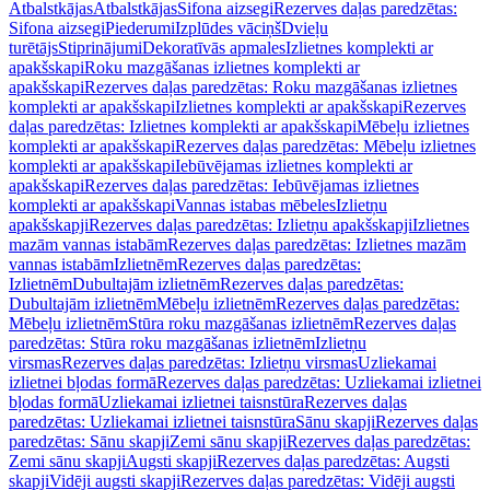
Atbalstkājas
Atbalstkājas
Sifona aizsegi
Rezerves daļas paredzētas:
Sifona aizsegi
Piederumi
Izplūdes vāciņš
Dvieļu
turētājs
Stiprinājumi
Dekoratīvās apmales
Izlietnes komplekti ar
apakšskapi
Roku mazgāšanas izlietnes komplekti ar
apakšskapi
Rezerves daļas paredzētas: Roku mazgāšanas izlietnes
komplekti ar apakšskapi
Izlietnes komplekti ar apakšskapi
Rezerves
daļas paredzētas: Izlietnes komplekti ar apakšskapi
Mēbeļu izlietnes
komplekti ar apakšskapi
Rezerves daļas paredzētas: Mēbeļu izlietnes
komplekti ar apakšskapi
Iebūvējamas izlietnes komplekti ar
apakšskapi
Rezerves daļas paredzētas: Iebūvējamas izlietnes
komplekti ar apakšskapi
Vannas istabas mēbeles
Izlietņu
apakšskapji
Rezerves daļas paredzētas: Izlietņu apakšskapji
Izlietnes
mazām vannas istabām
Rezerves daļas paredzētas: Izlietnes mazām
vannas istabām
Izlietnēm
Rezerves daļas paredzētas:
Izlietnēm
Dubultajām izlietnēm
Rezerves daļas paredzētas:
Dubultajām izlietnēm
Mēbeļu izlietnēm
Rezerves daļas paredzētas:
Mēbeļu izlietnēm
Stūra roku mazgāšanas izlietnēm
Rezerves daļas
paredzētas: Stūra roku mazgāšanas izlietnēm
Izlietņu
virsmas
Rezerves daļas paredzētas: Izlietņu virsmas
Uzliekamai
izlietnei bļodas formā
Rezerves daļas paredzētas: Uzliekamai izlietnei
bļodas formā
Uzliekamai izlietnei taisnstūra
Rezerves daļas
paredzētas: Uzliekamai izlietnei taisnstūra
Sānu skapji
Rezerves daļas
paredzētas: Sānu skapji
Zemi sānu skapji
Rezerves daļas paredzētas:
Zemi sānu skapji
Augsti skapji
Rezerves daļas paredzētas: Augsti
skapji
Vidēji augsti skapji
Rezerves daļas paredzētas: Vidēji augsti