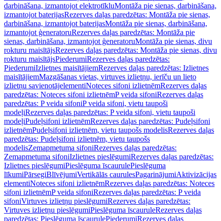
darbināšana, izmantojot elektrotīklu
Montāža pie sienas, darbināšana,
izmantojot baterijas
Rezerves daļas paredzētas: Montāža pie sienas,
darbināšana, izmantojot baterijas
Montāža pie sienas, darbināšana,
izmantojot ģeneratoru
Rezerves daļas paredzētas: Montāža pie
sienas, darbināšana, izmantojot ģeneratoru
Montāža pie sienas, divu
rokturu maisītājs
Rezerves daļas paredzētas: Montāža pie sienas, divu
rokturu maisītājs
Piederumi
Rezerves daļas paredzētas:
Piederumi
Izlietnes maisītājiem
Rezerves daļas paredzētas: Izlietnes
maisītājiem
Mazgāšanas vietas, virtuves izlietņu, ierīču un lieto
izlietņu savienotājelementi
Noteces sifoni izlietnēm
Rezerves daļas
paredzētas: Noteces sifoni izlietnēm
P veida sifoni
Rezerves daļas
paredzētas: P veida sifoni
P veida sifoni, vietu taupoši
modeļi
Rezerves daļas paredzētas: P veida sifoni, vietu taupoši
modeļi
Pudeļsifoni izlietnēm
Rezerves daļas paredzētas: Pudeļsifoni
izlietnēm
Pudeļsifoni izlietnēm, vietu taupošs modelis
Rezerves daļas
paredzētas: Pudeļsifoni izlietnēm, vietu taupošs
modelis
Zemapmetuma sifoni
Rezerves daļas paredzētas:
Zemapmetuma sifoni
Izlietnes pieslēgumi
Rezerves daļas paredzētas:
Izlietnes pieslēgumi
Pieslēguma īscaurule
Pieslēguma
līkumi
Pārsegi
Blīvējumi
Vertikālās caurules
Pagarinājumi
Aktivizācijas
elementi
Noteces sifoni izlietnēm
Rezerves daļas paredzētas: Noteces
sifoni izlietnēm
P veida sifoni
Rezerves daļas paredzētas: P veida
sifoni
Virtuves izlietņu pieslēgumi
Rezerves daļas paredzētas:
Virtuves izlietņu pieslēgumi
Pieslēguma īscaurule
Rezerves daļas
paredzētas: Pieslēguma īscaurule
Piederumi
Rezerves daļas