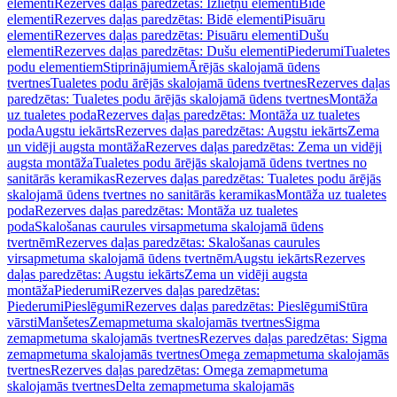
elementi
Rezerves daļas paredzētas: Izlietņu elementi
Bidē
elementi
Rezerves daļas paredzētas: Bidē elementi
Pisuāru
elementi
Rezerves daļas paredzētas: Pisuāru elementi
Dušu
elementi
Rezerves daļas paredzētas: Dušu elementi
Piederumi
Tualetes
podu elementiem
Stiprinājumiem
Ārējās skalojamā ūdens
tvertnes
Tualetes podu ārējās skalojamā ūdens tvertnes
Rezerves daļas
paredzētas: Tualetes podu ārējās skalojamā ūdens tvertnes
Montāža
uz tualetes poda
Rezerves daļas paredzētas: Montāža uz tualetes
poda
Augstu iekārts
Rezerves daļas paredzētas: Augstu iekārts
Zema
un vidēji augsta montāža
Rezerves daļas paredzētas: Zema un vidēji
augsta montāža
Tualetes podu ārējās skalojamā ūdens tvertnes no
sanitārās keramikas
Rezerves daļas paredzētas: Tualetes podu ārējās
skalojamā ūdens tvertnes no sanitārās keramikas
Montāža uz tualetes
poda
Rezerves daļas paredzētas: Montāža uz tualetes
poda
Skalošanas caurules virsapmetuma skalojamā ūdens
tvertnēm
Rezerves daļas paredzētas: Skalošanas caurules
virsapmetuma skalojamā ūdens tvertnēm
Augstu iekārts
Rezerves
daļas paredzētas: Augstu iekārts
Zema un vidēji augsta
montāža
Piederumi
Rezerves daļas paredzētas:
Piederumi
Pieslēgumi
Rezerves daļas paredzētas: Pieslēgumi
Stūra
vārsti
Manšetes
Zemapmetuma skalojamās tvertnes
Sigma
zemapmetuma skalojamās tvertnes
Rezerves daļas paredzētas: Sigma
zemapmetuma skalojamās tvertnes
Omega zemapmetuma skalojamās
tvertnes
Rezerves daļas paredzētas: Omega zemapmetuma
skalojamās tvertnes
Delta zemapmetuma skalojamās