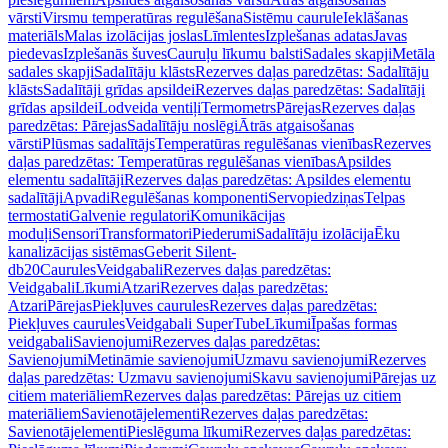
vārsti
Virsmu temperatūras regulēšana
Sistēmu caurule
Ieklāšanas
materiāls
Malas izolācijas joslas
Līmlentes
Izplešanas adatas
Javas
piedevas
Izplešanās šuves
Cauruļu līkumu balsti
Sadales skapji
Metāla
sadales skapji
Sadalītāju klāsts
Rezerves daļas paredzētas: Sadalītāju
klāsts
Sadalītāji grīdas apsildei
Rezerves daļas paredzētas: Sadalītāji
grīdas apsildei
Lodveida ventiļi
Termometrs
Pārejas
Rezerves daļas
paredzētas: Pārejas
Sadalītāju noslēgi
Ātrās atgaisošanas
vārsti
Plūsmas sadalītājs
Temperatūras regulēšanas vienības
Rezerves
daļas paredzētas: Temperatūras regulēšanas vienības
Apsildes
elementu sadalītāji
Rezerves daļas paredzētas: Apsildes elementu
sadalītāji
Apvadi
Regulēšanas komponenti
Servopiedziņas
Telpas
termostati
Galvenie regulatori
Komunikācijas
moduļi
Sensori
Transformatori
Piederumi
Sadalītāju izolācija
Ēku
kanalizācijas sistēmas
Geberit Silent-
db20
Caurules
Veidgabali
Rezerves daļas paredzētas:
Veidgabali
Līkumi
Atzari
Rezerves daļas paredzētas:
Atzari
Pārejas
Piekļuves caurules
Rezerves daļas paredzētas:
Piekļuves caurules
Veidgabali SuperTube
Līkumi
Īpašas formas
veidgabali
Savienojumi
Rezerves daļas paredzētas:
Savienojumi
Metināmie savienojumi
Uzmavu savienojumi
Rezerves
daļas paredzētas: Uzmavu savienojumi
Skavu savienojumi
Pārejas uz
citiem materiāliem
Rezerves daļas paredzētas: Pārejas uz citiem
materiāliem
Savienotājelementi
Rezerves daļas paredzētas:
Savienotājelementi
Pieslēguma līkumi
Rezerves daļas paredzētas: