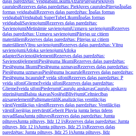
daļas paredzētas: Veidgabali
Līkumi
Atzari
Pārejas
Piekļuves
caurules
Rezerves daļas paredzētas: Piekļuves caurules
Pārejas
Īpašas
formas veidgabali
Rezerves daļas paredzētas: Īpašas formas
veidgabali
Veidgabali SuperTube
Līkumi
Īpašas formas
veidgabali
Savienojumi
Rezerves daļas paredzētas:
Savienojumi
Metināmie savienojumi
Uzmavu savienojumi
Rezerves
daļas paredzētas: Uzmavu savienojumi
Pārejas uz citiem
materiāliem
Rezerves daļas paredzētas: Pārejas uz citiem
materiāliem
Vītņu savienojumi
Rezerves daļas paredzētas: Vītņu
savienojumi
Atloka savienojumi
Atloka
adapteri
Savienotājelementi
Rezerves daļas paredzētas:
Savienotājelementi
Pieslēguma līkumi
Rezerves daļas paredzētas:
Pieslēguma līkumi
Pieslēguma uzmavas
Rezerves daļas paredzētas:
Pieslēguma uzmavas
Pieslēguma īscaurule
Rezerves daļas paredzētas:
Pieslēguma īscaurule
P veida sifoni
Rezerves daļas paredzētas: P
veida sifoni
Gliemežveida sifoni
Rezerves daļas paredzētas:
Gliemežveida sifoni
Piederumi
Cauruļu apskavas
Cauruļu apskavu
stiprinājumi
Balsta skavas
Noslēgi
Blīvējumi
Celtniecības
aizsargelementi
Palīgmateriāli
Kanalizācijas ventilācijas
vārsti
Ventilācijas vārsti
Rezerves daļas paredzētas: Ventilācijas
vārsti
Enerģijas pretvārsti
Geberit Pluvia jumta lietus ūdens
novadīšana
Jumta piltuves
Rezerves daļas paredzētas: Jumta
piltuves
Jumta piltuves, līdz 12 l/s
Rezerves daļas paredzētas: Jumta
piltuves, līdz 12 l/s
Jumta piltuves, līdz 25 l/s
Rezerves daļas
paredzētas: Jumta piltuves, līdz 25 l/s
Jumta piltuves, līdz