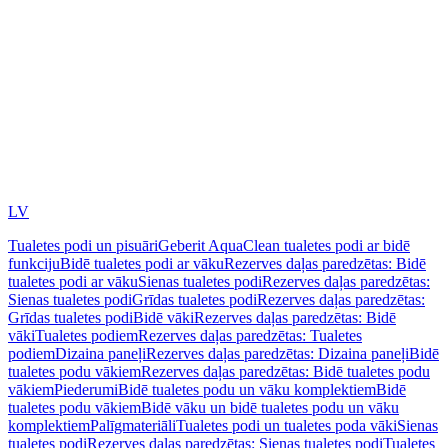
LV
Tualetes podi un pisuāri
Geberit AquaClean tualetes podi ar bidē
funkciju
Bidē tualetes podi ar vāku
Rezerves daļas paredzētas: Bidē
tualetes podi ar vāku
Sienas tualetes podi
Rezerves daļas paredzētas:
Sienas tualetes podi
Grīdas tualetes podi
Rezerves daļas paredzētas:
Grīdas tualetes podi
Bidē vāki
Rezerves daļas paredzētas: Bidē
vāki
Tualetes podiem
Rezerves daļas paredzētas: Tualetes
podiem
Dizaina paneļi
Rezerves daļas paredzētas: Dizaina paneļi
Bidē
tualetes podu vākiem
Rezerves daļas paredzētas: Bidē tualetes podu
vākiem
Piederumi
Bidē tualetes podu un vāku komplektiem
Bidē
tualetes podu vākiem
Bidē vāku un bidē tualetes podu un vāku
komplektiem
Palīgmateriāli
Tualetes podi un tualetes poda vāki
Sienas
tualetes podi
Rezerves daļas paredzētas: Sienas tualetes podi
Tualetes