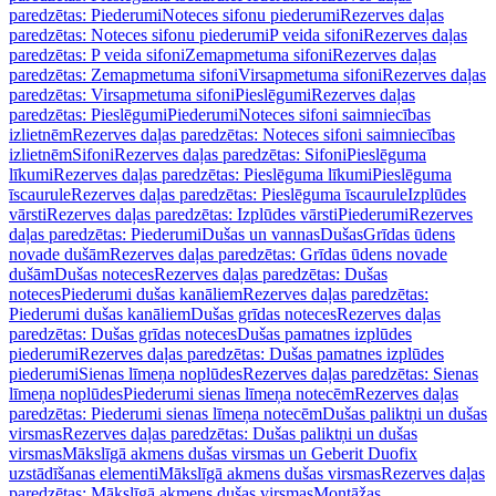
paredzētas: Piederumi
Noteces sifonu piederumi
Rezerves daļas
paredzētas: Noteces sifonu piederumi
P veida sifoni
Rezerves daļas
paredzētas: P veida sifoni
Zemapmetuma sifoni
Rezerves daļas
paredzētas: Zemapmetuma sifoni
Virsapmetuma sifoni
Rezerves daļas
paredzētas: Virsapmetuma sifoni
Pieslēgumi
Rezerves daļas
paredzētas: Pieslēgumi
Piederumi
Noteces sifoni saimniecības
izlietnēm
Rezerves daļas paredzētas: Noteces sifoni saimniecības
izlietnēm
Sifoni
Rezerves daļas paredzētas: Sifoni
Pieslēguma
līkumi
Rezerves daļas paredzētas: Pieslēguma līkumi
Pieslēguma
īscaurule
Rezerves daļas paredzētas: Pieslēguma īscaurule
Izplūdes
vārsti
Rezerves daļas paredzētas: Izplūdes vārsti
Piederumi
Rezerves
daļas paredzētas: Piederumi
Dušas un vannas
Dušas
Grīdas ūdens
novade dušām
Rezerves daļas paredzētas: Grīdas ūdens novade
dušām
Dušas noteces
Rezerves daļas paredzētas: Dušas
noteces
Piederumi dušas kanāliem
Rezerves daļas paredzētas:
Piederumi dušas kanāliem
Dušas grīdas noteces
Rezerves daļas
paredzētas: Dušas grīdas noteces
Dušas pamatnes izplūdes
piederumi
Rezerves daļas paredzētas: Dušas pamatnes izplūdes
piederumi
Sienas līmeņa noplūdes
Rezerves daļas paredzētas: Sienas
līmeņa noplūdes
Piederumi sienas līmeņa notecēm
Rezerves daļas
paredzētas: Piederumi sienas līmeņa notecēm
Dušas paliktņi un dušas
virsmas
Rezerves daļas paredzētas: Dušas paliktņi un dušas
virsmas
Mākslīgā akmens dušas virsmas un Geberit Duofix
uzstādīšanas elementi
Mākslīgā akmens dušas virsmas
Rezerves daļas
paredzētas: Mākslīgā akmens dušas virsmas
Montāžas