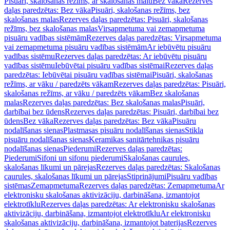
Pisuāri, skalošanas režīms, ar skalošanas malu
Bez vāka
Rezerves
daļas paredzētas: Bez vāka
Pisuāri, skalošanas režīms, bez
skalošanas malas
Rezerves daļas paredzētas: Pisuāri, skalošanas
režīms, bez skalošanas malas
Virsapmetuma vai zemapmetuma
pisuāru vadības sistēmām
Rezerves daļas paredzētas: Virsapmetuma
vai zemapmetuma pisuāru vadības sistēmām
Ar iebūvētu pisuāru
vadības sistēmu
Rezerves daļas paredzētas: Ar iebūvētu pisuāru
vadības sistēmu
Iebūvētai pisuāru vadības sistēmai
Rezerves daļas
paredzētas: Iebūvētai pisuāru vadības sistēmai
Pisuāri, skalošanas
režīms, ar vāku / paredzēts vākam
Rezerves daļas paredzētas: Pisuāri,
skalošanas režīms, ar vāku / paredzēts vākam
Bez skalošanas
malas
Rezerves daļas paredzētas: Bez skalošanas malas
Pisuāri,
darbībai bez ūdens
Rezerves daļas paredzētas: Pisuāri, darbībai bez
ūdens
Bez vāka
Rezerves daļas paredzētas: Bez vāka
Pisuāru
nodalīšanas sienas
Plastmasas pisuāru nodalīšanas sienas
Stikla
pisuāru nodalīšanas sienas
Keramikas sanitārtehnikas pisuāru
nodalīšanas sienas
Piederumi
Rezerves daļas paredzētas:
Piederumi
Sifoni un sifonu piederumi
Skalošanas caurules,
skalošanas līkumi un pārejas
Rezerves daļas paredzētas: Skalošanas
caurules, skalošanas līkumi un pārejas
Stiprinājumi
Pisuāru vadības
sistēmas
Zemapmetuma
Rezerves daļas paredzētas: Zemapmetuma
Ar
elektronisku skalošanas aktivizāciju, darbināšana, izmantojot
elektrotīklu
Rezerves daļas paredzētas: Ar elektronisku skalošanas
aktivizāciju, darbināšana, izmantojot elektrotīklu
Ar elektronisku
skalošanas aktivizāciju, darbināšana, izmantojot baterijas
Rezerves