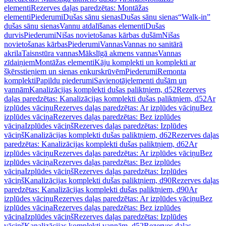
elementi
Rezerves daļas paredzētas: Montāžas
elementi
Piederumi
Dušas sānu sienas
Dušas sānu sienas
“Walk-in”
dušas sānu sienas
Vannu atdalīšanas elementi
Dušas
durvis
Piederumi
Nišas novietošanas kārbas dušām
Nišas
novietošanas kārbas
Piederumi
Vannas
Vannas no sanitārā
akrila
Taisnstūra vannas
Mākslīgā akmens vannas
Vannas
zīdaiņiem
Montāžas elementi
Kāju komplekti un komplekti ar
šķērsstieņiem un sienas enkurskrūvēm
Piederumi
Remonta
komplekti
Papildu piederumi
Savienotājelementi dušām un
vannām
Kanalizācijas komplekti dušas paliktņiem, d52
Rezerves
daļas paredzētas: Kanalizācijas komplekti dušas paliktņiem, d52
Ar
izplūdes vāciņu
Rezerves daļas paredzētas: Ar izplūdes vāciņu
Bez
izplūdes vāciņa
Rezerves daļas paredzētas: Bez izplūdes
vāciņa
Izplūdes vāciņš
Rezerves daļas paredzētas: Izplūdes
vāciņš
Kanalizācijas komplekti dušas paliktņiem, d62
Rezerves daļas
paredzētas: Kanalizācijas komplekti dušas paliktņiem, d62
Ar
izplūdes vāciņu
Rezerves daļas paredzētas: Ar izplūdes vāciņu
Bez
izplūdes vāciņa
Rezerves daļas paredzētas: Bez izplūdes
vāciņa
Izplūdes vāciņš
Rezerves daļas paredzētas: Izplūdes
vāciņš
Kanalizācijas komplekti dušas paliktņiem, d90
Rezerves daļas
paredzētas: Kanalizācijas komplekti dušas paliktņiem, d90
Ar
izplūdes vāciņu
Rezerves daļas paredzētas: Ar izplūdes vāciņu
Bez
izplūdes vāciņa
Rezerves daļas paredzētas: Bez izplūdes
vāciņa
Izplūdes vāciņš
Rezerves daļas paredzētas: Izplūdes
vāciņš
Kanalizācijas komplekti vannām, d52
Rezerves daļas