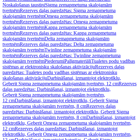
Noskalošanas taustiņi
Sigma zemapmetuma skalojamām
tvertnēm
Rezerves daļas paredzētas: Sigma zemapmetuma
skalojamām tvertnēm
Omega zemapmetuma skalojamām
tvertnēm
Rezerves daļas paredzētas: Omega zemapmetuma
skalojamām tvertnēm
Kappa zemapmetuma skalojamām
tvertnēm
Rezerves daļas paredzētas: Kappa zemapmetuma
skalojamām tvertnēm
Delta zemapmetuma skalojamām
tvertnēm
Rezerves daļas paredzētas: Delta zemapmetuma
skalojamām tvertnēm
Twinline zemapmetuma skalojamām
tvertnēm
Rezerves daļas paredzētas: Twinline zemapmetuma
skalojamām tvertnēm
Piederumi
Palīgmateriāli
Tualetes podu vadības
sistēmas ar elektronisku skalošanas aktivizāciju
Rezerves daļas
paredzētas: Tualetes podu vadības sistēmas ar elektronisku
skalošanas aktivizāciju
Darbināšanai, izmantojot elektrotīklu,
Geberit Sigma zemapmetuma skalojamām tvertnēm, 12 cm
Rezerves
daļas paredzētas: Darbināšanai, izmantojot elektrotīklu,
Geberit Sigma zemapmetuma skalojamām tvertnēm,
12 cm
Darbināšanai, izmantojot elektrotīklu, Geberit Sigma
zemapmetuma skalojamām tvertnēm, 8 cm
Rezerves daļas
paredzētas: Darbināšanai, izmantojot elektrotīklu, Geberit Sigma
zemapmetuma skalojamām tvertnēm, 8 cm
Darbināšanai, izmantojot
elektrotīklu, Geberit Omega zemapmetuma skalojamām tvertnēm,
12 cm
Rezerves daļas paredzētas: Darbināšanai, izmantojot
elektrotīklu, Geberit Omega zemapmetuma skalojamām tvertnēm,
12 cm
Darbināšanai, izmantojot baterijas, Geberit Sigma