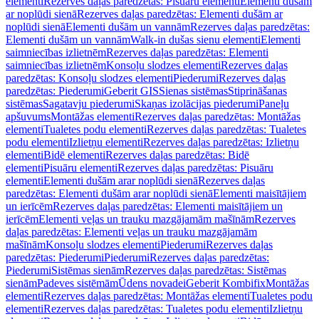
elementi
Rezerves daļas paredzētas: Pisuāru elementi
Elementi dušām
ar noplūdi sienā
Rezerves daļas paredzētas: Elementi dušām ar
noplūdi sienā
Elementi dušām un vannām
Rezerves daļas paredzētas:
Elementi dušām un vannām
Walk-in dušas sienu elementi
Elementi
saimniecības izlietnēm
Rezerves daļas paredzētas: Elementi
saimniecības izlietnēm
Konsoļu slodzes elementi
Rezerves daļas
paredzētas: Konsoļu slodzes elementi
Piederumi
Rezerves daļas
paredzētas: Piederumi
Geberit GIS
Sienas sistēmas
Stiprināšanas
sistēmas
Sagatavju piederumi
Skaņas izolācijas piederumi
Paneļu
apšuvums
Montāžas elementi
Rezerves daļas paredzētas: Montāžas
elementi
Tualetes podu elementi
Rezerves daļas paredzētas: Tualetes
podu elementi
Izlietņu elementi
Rezerves daļas paredzētas: Izlietņu
elementi
Bidē elementi
Rezerves daļas paredzētas: Bidē
elementi
Pisuāru elementi
Rezerves daļas paredzētas: Pisuāru
elementi
Elementi dušām arar noplūdi sienā
Rezerves daļas
paredzētas: Elementi dušām arar noplūdi sienā
Elementi maisītājiem
un ierīcēm
Rezerves daļas paredzētas: Elementi maisītājiem un
ierīcēm
Elementi veļas un trauku mazgājamām mašīnām
Rezerves
daļas paredzētas: Elementi veļas un trauku mazgājamām
mašīnām
Konsoļu slodzes elementi
Piederumi
Rezerves daļas
paredzētas: Piederumi
Piederumi
Rezerves daļas paredzētas:
Piederumi
Sistēmas sienām
Rezerves daļas paredzētas: Sistēmas
sienām
Padeves sistēmām
Ūdens novadei
Geberit Kombifix
Montāžas
elementi
Rezerves daļas paredzētas: Montāžas elementi
Tualetes podu
elementi
Rezerves daļas paredzētas: Tualetes podu elementi
Izlietņu