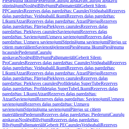
Pieslēguma līkumi
Piederumi
Cauruļu apskavas
Cauruļu apskavu
stiprinājumi
Noslēgi
Blīvējumi
Palīgmateriāli
Geberit Silent-
PP
Caurules
Rezerves daļas paredzētas: Caurules
Veidgabali
Rezerves
daļas paredzētas: Veidgabali
Līkumi
Rezerves daļas paredzētas:
Līkumi
Atzari
Rezerves daļas paredzētas: Atzari
Pārejas
Rezerves
daļas paredzētas: Pārejas
Piekļuves caurules
Rezerves daļas
paredzētas: Piekļuves caurules
Savienojumi
Rezerves daļas
paredzētas: Savienojumi
Uzmavu savienojumi
Rezerves daļas
paredzētas: Uzmavu savienojumi
Stiprinājuma savienojumi
Pārejas uz
citiem materiāliem
Savienotājelementi
Pieslēguma līkumi
Pieslēguma
īscaurule
Piederumi
Cauruļu
apskavas
Noslēgi
Blīvējumi
Palīgmateriāli
Geberit Silent-
Pro
Caurules
Rezerves daļas paredzētas: Caurules
Veidgabali
Rezerves
daļas paredzētas: Veidgabali
Līkumi
Rezerves daļas paredzētas:
Līkumi
Atzari
Rezerves daļas paredzētas: Atzari
Pārejas
Rezerves
daļas paredzētas: Pārejas
Piekļuves caurules
Rezerves daļas
paredzētas: Piekļuves caurules
Profildetaļas SuperTube
Rezerves
daļas paredzētas: Profildetaļas SuperTube
Līkumi
Rezerves daļas
paredzētas: Līkumi
Atzari
Rezerves daļas paredzētas:
Atzari
Savienojumi
Rezerves daļas paredzētas: Savienojumi
Uzmavu
savienojumi
Rezerves daļas paredzētas: Uzmavu
savienojumi
Stiprinājuma savienojumi
Pārejas uz citiem
materiāliem
Piederumi
Rezerves daļas paredzētas: Piederumi
Cauruļu
apskavas
Noslēgi
Blīvējumi
Rezerves daļas paredzētas:
Blīvējumi
Palīgmateriāli
Geberit PE
Caurules
Veidgabali
Rezerves