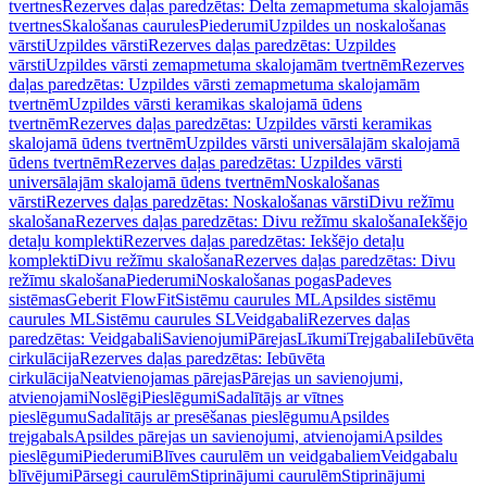
tvertnes
Rezerves daļas paredzētas: Delta zemapmetuma skalojamās
tvertnes
Skalošanas caurules
Piederumi
Uzpildes un noskalošanas
vārsti
Uzpildes vārsti
Rezerves daļas paredzētas: Uzpildes
vārsti
Uzpildes vārsti zemapmetuma skalojamām tvertnēm
Rezerves
daļas paredzētas: Uzpildes vārsti zemapmetuma skalojamām
tvertnēm
Uzpildes vārsti keramikas skalojamā ūdens
tvertnēm
Rezerves daļas paredzētas: Uzpildes vārsti keramikas
skalojamā ūdens tvertnēm
Uzpildes vārsti universālajām skalojamā
ūdens tvertnēm
Rezerves daļas paredzētas: Uzpildes vārsti
universālajām skalojamā ūdens tvertnēm
Noskalošanas
vārsti
Rezerves daļas paredzētas: Noskalošanas vārsti
Divu režīmu
skalošana
Rezerves daļas paredzētas: Divu režīmu skalošana
Iekšējo
detaļu komplekti
Rezerves daļas paredzētas: Iekšējo detaļu
komplekti
Divu režīmu skalošana
Rezerves daļas paredzētas: Divu
režīmu skalošana
Piederumi
Noskalošanas pogas
Padeves
sistēmas
Geberit FlowFit
Sistēmu caurules ML
Apsildes sistēmu
caurules ML
Sistēmu caurules SL
Veidgabali
Rezerves daļas
paredzētas: Veidgabali
Savienojumi
Pārejas
Līkumi
Trejgabali
Iebūvēta
cirkulācija
Rezerves daļas paredzētas: Iebūvēta
cirkulācija
Neatvienojamas pārejas
Pārejas un savienojumi,
atvienojami
Noslēgi
Pieslēgumi
Sadalītājs ar vītnes
pieslēgumu
Sadalītājs ar presēšanas pieslēgumu
Apsildes
trejgabals
Apsildes pārejas un savienojumi, atvienojami
Apsildes
pieslēgumi
Piederumi
Blīves caurulēm un veidgabaliem
Veidgabalu
blīvējumi
Pārsegi caurulēm
Stiprinājumi caurulēm
Stiprinājumi