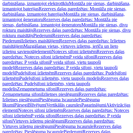
darbināšana, izmantojot elektrotīklu
Montāža pie sienas, darbināšana,
izmantojot baterijas
Rezerves daļas paredzētas: Montāža pie sienas,
darbināšana, izmantojot baterijas
Montāža pie sienas, darbināšana,
izmantojot ģeneratoru
Rezerves daļas paredzētas: Montāža pie
sienas, darbināšana, izmantojot ģeneratoru
Montāža pie sienas, divu
rokturu maisītājs
Rezerves daļas paredzētas: Montāža pie sienas, divu
rokturu maisītājs
Piederumi
Rezerves daļas paredzētas:
Piederumi
Izlietnes maisītājiem
Rezerves daļas paredzētas: Izlietnes
maisītājiem
Mazgāšanas vietas, virtuves izlietņu, ierīču un lieto
izlietņu savienotājelementi
Noteces sifoni izlietnēm
Rezerves daļas
paredzētas: Noteces sifoni izlietnēm
P veida sifoni
Rezerves daļas
paredzētas: P veida sifoni
P veida sifoni, vietu taupoši
modeļi
Rezerves daļas paredzētas: P veida sifoni, vietu taupoši
modeļi
Pudeļsifoni izlietnēm
Rezerves daļas paredzētas: Pudeļsifoni
izlietnēm
Pudeļsifoni izlietnēm, vietu taupošs modelis
Rezerves daļas
paredzētas: Pudeļsifoni izlietnēm, vietu taupošs
modelis
Zemapmetuma sifoni
Rezerves daļas paredzētas:
Zemapmetuma sifoni
Izlietnes pieslēgumi
Rezerves daļas paredzētas:
Izlietnes pieslēgumi
Pieslēguma īscaurule
Pieslēguma
līkumi
Pārsegi
Blīvējumi
Vertikālās caurules
Pagarinājumi
Aktivizācijas
elementi
Noteces sifoni izlietnēm
Rezerves daļas paredzētas: Noteces
sifoni izlietnēm
P veida sifoni
Rezerves daļas paredzētas: P veida
sifoni
Virtuves izlietņu pieslēgumi
Rezerves daļas paredzētas:
Virtuves izlietņu pieslēgumi
Pieslēguma īscaurule
Rezerves daļas
paredzētas: Pieslēguma īscaurule
Piederumi
Rezerves daļas