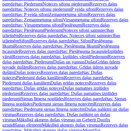
paredzētas: Piederumi
Noteces sifonu piederumi
Rezerves daļas
paredzētas: Noteces sifonu piederumi
P veida sifoni
Rezerves daļas
paredzētas: P veida sifoni
Zemapmetuma sifoni
Rezerves daļas
paredzētas: Zemapmetuma sifoni
Virsapmetuma sifoni
Rezerves daļas
paredzētas: Virsapmetuma sifoni
Pieslēgumi
Rezerves daļas
paredzētas: Pieslēgumi
Piederumi
Noteces sifoni saimniecības
izlietnēm
Rezerves daļas paredzētas: Noteces sifoni saimniecības
izlietnēm
Sifoni
Rezerves daļas paredzētas: Sifoni
Pieslēguma
līkumi
Rezerves daļas paredzētas: Pieslēguma līkumi
Pieslēguma
īscaurule
Rezerves daļas paredzētas: Pieslēguma īscaurule
Izplūdes
vārsti
Rezerves daļas paredzētas: Izplūdes vārsti
Piederumi
Rezerves
daļas paredzētas: Piederumi
Dušas un vannas
Dušas
Grīdas ūdens
novade dušām
Rezerves daļas paredzētas: Grīdas ūdens novade
dušām
Dušas noteces
Rezerves daļas paredzētas: Dušas
noteces
Piederumi dušas kanāliem
Rezerves daļas paredzētas:
Piederumi dušas kanāliem
Dušas grīdas noteces
Rezerves daļas
paredzētas: Dušas grīdas noteces
Dušas pamatnes izplūdes
piederumi
Rezerves daļas paredzētas: Dušas pamatnes izplūdes
piederumi
Sienas līmeņa noplūdes
Rezerves daļas paredzētas: Sienas
līmeņa noplūdes
Piederumi sienas līmeņa notecēm
Rezerves daļas
paredzētas: Piederumi sienas līmeņa notecēm
Dušas paliktņi un dušas
virsmas
Rezerves daļas paredzētas: Dušas paliktņi un dušas
virsmas
Mākslīgā akmens dušas virsmas un Geberit Duofix
uzstādīšanas elementi
Mākslīgā akmens dušas virsmas
Rezerves daļas
paredzētas: Mākslīgā akmens dušas virsmas
Montāžas