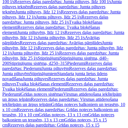
100 l/s
Rezerves daļas paredzētas: Jumta piltuves, līdz 100 l/s
Jumta
piltuves teknēm
Rezerves daļas paredzētas: Jumta piltuves
teknēm
Jumta piltuves, līdz 12 l/s
Rezerves daļas paredzētas: Jumta
piltuves, līdz 12 l/s
Jumta piltuves, līdz 25 l/s
Rezerves daļas
paredzētas: Jumta piltuves, līdz 25 l/s
Tvaika bloķēšanas
elementi
Rezerves daļas paredzētas: Tvaika bloķēšanas
elementi
Jumta piltuvēm, līdz 12 l/s
Rezerves daļas paredzētas: Jumta
piltuvēm, līdz 12 l/s
Jumta piltuvēm, līdz 25 l/s
Avārijas
pārplūdes
Rezerves daļas paredzētas: Avārijas pārplūdes
Jumta
piltuvēm, līdz 12 l/s
Rezerves daļas paredzētas: Jumta piltuvēm, līdz
12 l/s
Jumta piltuvēm, līdz 25 l/s
Rezerves daļas paredzētas: Jumta
piltuvēm, līdz 25 l/s
Stiprinājumi
Stiprinājumu sistēma, d40–
200
Stiprinājumu sistēma, d250–315
Piederumi
Rezerves daļas
paredzētas: Piederumi
Jumta piltuvēm
Rezerves daļas paredzētas:
Jumta piltuvēm
Stiprinājumiem
Standarta jumta lietus ūdens
novadīšana
Jumta piltuves
Rezerves daļas paredzētas: Jumta
piltuves
Tvaika bloķēšanas elementi
Rezerves daļas paredzētas:
Tvaika bloķēšanas elementi
Piederumi
Rezerves daļas paredzētas:
Piederumi
Grīdas noteces sistēmas
Virsmas atūdeņošana iekštelpām
un ārpus telpām
Rezerves daļas paredzētas: Virsmas atūdeņošana
iekštelpām un ārpus telpām
Grīdas noteces balkoniem un terasēm, 10
x 10 cm
Rezerves daļas paredzētas: Grīdas noteces balkoniem un
terasēm, 10 x 10 cm
Grīdas noteces, 13 x 13 cm
Grīdas noteces
balkoniem un terasēm, 13 x 13 cm
Grīdas noteces, 15 x 15
cm
Rezerves daļas paredzētas: Grīdas noteces, 15 x 15