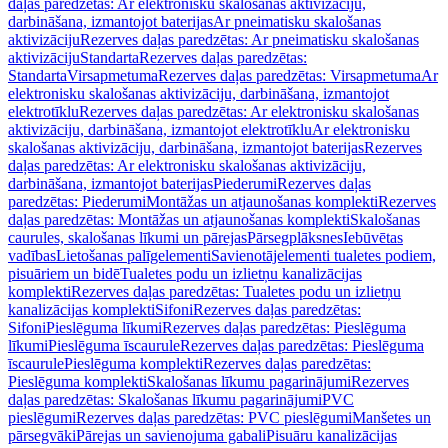
daļas paredzētas: Ar elektronisku skalošanas aktivizāciju,
darbināšana, izmantojot baterijas
Ar pneimatisku skalošanas
aktivizāciju
Rezerves daļas paredzētas: Ar pneimatisku skalošanas
aktivizāciju
Standarta
Rezerves daļas paredzētas:
Standarta
Virsapmetuma
Rezerves daļas paredzētas: Virsapmetuma
Ar
elektronisku skalošanas aktivizāciju, darbināšana, izmantojot
elektrotīklu
Rezerves daļas paredzētas: Ar elektronisku skalošanas
aktivizāciju, darbināšana, izmantojot elektrotīklu
Ar elektronisku
skalošanas aktivizāciju, darbināšana, izmantojot baterijas
Rezerves
daļas paredzētas: Ar elektronisku skalošanas aktivizāciju,
darbināšana, izmantojot baterijas
Piederumi
Rezerves daļas
paredzētas: Piederumi
Montāžas un atjaunošanas komplekti
Rezerves
daļas paredzētas: Montāžas un atjaunošanas komplekti
Skalošanas
caurules, skalošanas līkumi un pārejas
Pārsegplāksnes
Iebūvētas
vadības
Lietošanas palīgelementi
Savienotājelementi tualetes podiem,
pisuāriem un bidē
Tualetes podu un izlietņu kanalizācijas
komplekti
Rezerves daļas paredzētas: Tualetes podu un izlietņu
kanalizācijas komplekti
Sifoni
Rezerves daļas paredzētas:
Sifoni
Pieslēguma līkumi
Rezerves daļas paredzētas: Pieslēguma
līkumi
Pieslēguma īscaurule
Rezerves daļas paredzētas: Pieslēguma
īscaurule
Pieslēguma komplekti
Rezerves daļas paredzētas:
Pieslēguma komplekti
Skalošanas līkumu pagarinājumi
Rezerves
daļas paredzētas: Skalošanas līkumu pagarinājumi
PVC
pieslēgumi
Rezerves daļas paredzētas: PVC pieslēgumi
Manšetes un
pārsegvāki
Pārejas un savienojuma gabali
Pisuāru kanalizācijas