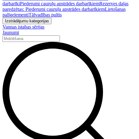
darbarīki
Piederumi cauruļu apstrādes darbarīkiem
Rezerves daļas
paredzētas: Piederumi cauruļu apstrādes darbarīkiem
Lietošanas
palīgelementi
Tālvadības pultis
Izstrādājumu kategorijas
Vannas istabas sērijas
Jaunumi