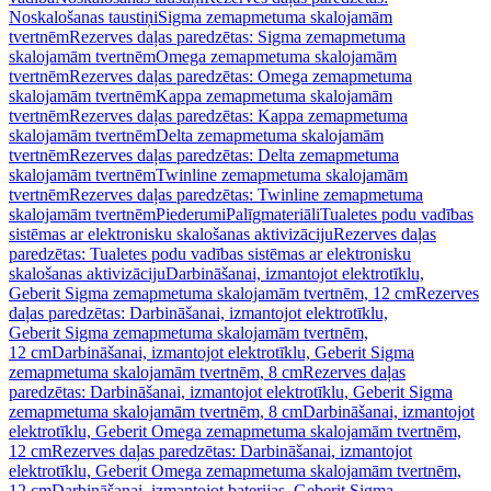
Noskalošanas taustiņi
Sigma zemapmetuma skalojamām
tvertnēm
Rezerves daļas paredzētas: Sigma zemapmetuma
skalojamām tvertnēm
Omega zemapmetuma skalojamām
tvertnēm
Rezerves daļas paredzētas: Omega zemapmetuma
skalojamām tvertnēm
Kappa zemapmetuma skalojamām
tvertnēm
Rezerves daļas paredzētas: Kappa zemapmetuma
skalojamām tvertnēm
Delta zemapmetuma skalojamām
tvertnēm
Rezerves daļas paredzētas: Delta zemapmetuma
skalojamām tvertnēm
Twinline zemapmetuma skalojamām
tvertnēm
Rezerves daļas paredzētas: Twinline zemapmetuma
skalojamām tvertnēm
Piederumi
Palīgmateriāli
Tualetes podu vadības
sistēmas ar elektronisku skalošanas aktivizāciju
Rezerves daļas
paredzētas: Tualetes podu vadības sistēmas ar elektronisku
skalošanas aktivizāciju
Darbināšanai, izmantojot elektrotīklu,
Geberit Sigma zemapmetuma skalojamām tvertnēm, 12 cm
Rezerves
daļas paredzētas: Darbināšanai, izmantojot elektrotīklu,
Geberit Sigma zemapmetuma skalojamām tvertnēm,
12 cm
Darbināšanai, izmantojot elektrotīklu, Geberit Sigma
zemapmetuma skalojamām tvertnēm, 8 cm
Rezerves daļas
paredzētas: Darbināšanai, izmantojot elektrotīklu, Geberit Sigma
zemapmetuma skalojamām tvertnēm, 8 cm
Darbināšanai, izmantojot
elektrotīklu, Geberit Omega zemapmetuma skalojamām tvertnēm,
12 cm
Rezerves daļas paredzētas: Darbināšanai, izmantojot
elektrotīklu, Geberit Omega zemapmetuma skalojamām tvertnēm,
12 cm
Darbināšanai, izmantojot baterijas, Geberit Sigma