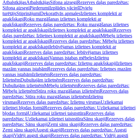
Atbalstkājas
Atbalstkājas
Sifona aizsegi
Rezerves daļas paredzētas:
Sifona aizsegi
Piederumi
Izplūdes vāciņš
Dvieļu
turētājs
Stiprinājumi
Dekoratīvās apmales
Izlietnes komplekti ar
apakšskapi
Roku mazgāšanas izlietnes komplekti ar
apakšskapi
Rezerves daļas paredzētas: Roku mazgāšanas izlietnes
komplekti ar apakšskapi
Izlietnes komplekti ar apakšskapi
Rezerves
daļas paredzētas: Izlietnes komplekti ar apakšskapi
Mēbeļu izlietnes
komplekti ar apakšskapi
Rezerves daļas paredzētas: Mēbeļu izlietnes
komplekti ar apakšskapi
Iebūvējamas izlietnes komplekti ar
apakšskapi
Rezerves daļas paredzētas: Iebūvējamas izlietnes
komplekti ar apakšskapi
Vannas istabas mēbeles
Izlietņu
apakšskapji
Rezerves daļas paredzētas: Izlietņu apakšskapji
Izlietnes
mazām vannas istabām
Rezerves daļas paredzētas: Izlietnes mazām
vannas istabām
Izlietnēm
Rezerves daļas paredzētas:
Izlietnēm
Dubultajām izlietnēm
Rezerves daļas paredzētas:
Dubultajām izlietnēm
Mēbeļu izlietnēm
Rezerves daļas paredzētas:
Mēbeļu izlietnēm
Stūra roku mazgāšanas izlietnēm
Rezerves daļas
paredzētas: Stūra roku mazgāšanas izlietnēm
Izlietņu
virsmas
Rezerves daļas paredzētas: Izlietņu virsmas
Uzliekamai
izlietnei bļodas formā
Rezerves daļas paredzētas: Uzliekamai izlietnei
bļodas formā
Uzliekamai izlietnei taisnstūra
Rezerves daļas
paredzētas: Uzliekamai izlietnei taisnstūra
Sānu skapji
Rezerves daļas
paredzētas: Sānu skapji
Zemi sānu skapji
Rezerves daļas paredzētas:
Zemi sānu skapji
Augsti skapji
Rezerves daļas paredzētas: Augsti
skapji
Vidēji augsti skapji
Rezerves daļas paredzētas: Vidēji augsti