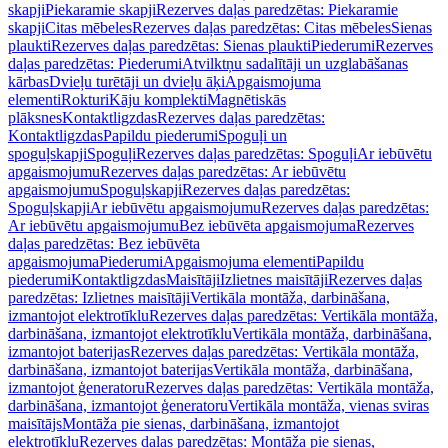
skapji
Piekaramie skapji
Rezerves daļas paredzētas: Piekaramie
skapji
Citas mēbeles
Rezerves daļas paredzētas: Citas mēbeles
Sienas
plaukti
Rezerves daļas paredzētas: Sienas plaukti
Piederumi
Rezerves
daļas paredzētas: Piederumi
Atvilktņu sadalītāji un uzglabāšanas
kārbas
Dvieļu turētāji un dvieļu āķi
Apgaismojuma
elementi
Rokturi
Kāju komplekti
Magnētiskās
plāksnes
Kontaktligzdas
Rezerves daļas paredzētas:
Kontaktligzdas
Papildu piederumi
Spoguļi un
spoguļskapji
Spoguļi
Rezerves daļas paredzētas: Spoguļi
Ar iebūvētu
apgaismojumu
Rezerves daļas paredzētas: Ar iebūvētu
apgaismojumu
Spoguļskapji
Rezerves daļas paredzētas:
Spoguļskapji
Ar iebūvētu apgaismojumu
Rezerves daļas paredzētas:
Ar iebūvētu apgaismojumu
Bez iebūvēta apgaismojuma
Rezerves
daļas paredzētas: Bez iebūvēta
apgaismojuma
Piederumi
Apgaismojuma elementi
Papildu
piederumi
Kontaktligzdas
Maisītāji
Izlietnes maisītāji
Rezerves daļas
paredzētas: Izlietnes maisītāji
Vertikāla montāža, darbināšana,
izmantojot elektrotīklu
Rezerves daļas paredzētas: Vertikāla montāža,
darbināšana, izmantojot elektrotīklu
Vertikāla montāža, darbināšana,
izmantojot baterijas
Rezerves daļas paredzētas: Vertikāla montāža,
darbināšana, izmantojot baterijas
Vertikāla montāža, darbināšana,
izmantojot ģeneratoru
Rezerves daļas paredzētas: Vertikāla montāža,
darbināšana, izmantojot ģeneratoru
Vertikāla montāža, vienas sviras
maisītājs
Montāža pie sienas, darbināšana, izmantojot
elektrotīklu
Rezerves daļas paredzētas: Montāža pie sienas,