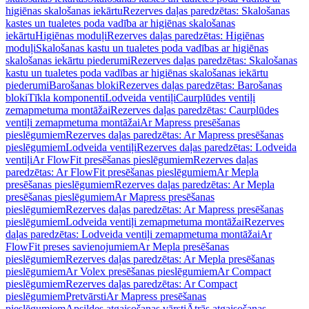
higiēnas skalošanas iekārtu
Rezerves daļas paredzētas: Skalošanas
kastes un tualetes poda vadība ar higiēnas skalošanas
iekārtu
Higiēnas moduļi
Rezerves daļas paredzētas: Higiēnas
moduļi
Skalošanas kastu un tualetes poda vadības ar higiēnas
skalošanas iekārtu piederumi
Rezerves daļas paredzētas: Skalošanas
kastu un tualetes poda vadības ar higiēnas skalošanas iekārtu
piederumi
Barošanas bloki
Rezerves daļas paredzētas: Barošanas
bloki
Tīkla komponenti
Lodveida ventiļi
Caurplūdes ventiļi
zemapmetuma montāžai
Rezerves daļas paredzētas: Caurplūdes
ventiļi zemapmetuma montāžai
Ar Mapress presēšanas
pieslēgumiem
Rezerves daļas paredzētas: Ar Mapress presēšanas
pieslēgumiem
Lodveida ventiļi
Rezerves daļas paredzētas: Lodveida
ventiļi
Ar FlowFit presēšanas pieslēgumiem
Rezerves daļas
paredzētas: Ar FlowFit presēšanas pieslēgumiem
Ar Mepla
presēšanas pieslēgumiem
Rezerves daļas paredzētas: Ar Mepla
presēšanas pieslēgumiem
Ar Mapress presēšanas
pieslēgumiem
Rezerves daļas paredzētas: Ar Mapress presēšanas
pieslēgumiem
Lodveida ventiļi zemapmetuma montāžai
Rezerves
daļas paredzētas: Lodveida ventiļi zemapmetuma montāžai
Ar
FlowFit preses savienojumiem
Ar Mepla presēšanas
pieslēgumiem
Rezerves daļas paredzētas: Ar Mepla presēšanas
pieslēgumiem
Ar Volex presēšanas pieslēgumiem
Ar Compact
pieslēgumiem
Rezerves daļas paredzētas: Ar Compact
pieslēgumiem
Pretvārsti
Ar Mapress presēšanas
pieslēgumiem
Apsildes atgaisošanas vārsti
Ātrās atgaisošanas