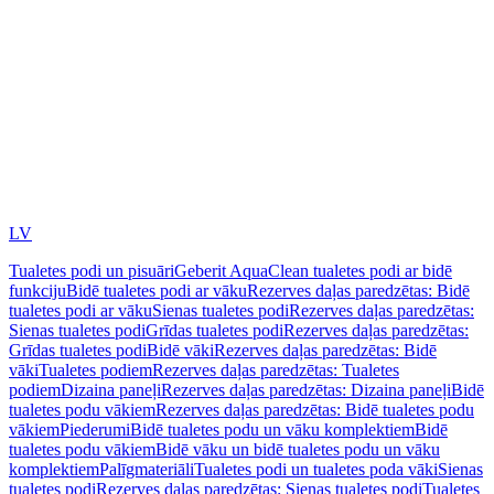
LV
Tualetes podi un pisuāri
Geberit AquaClean tualetes podi ar bidē
funkciju
Bidē tualetes podi ar vāku
Rezerves daļas paredzētas: Bidē
tualetes podi ar vāku
Sienas tualetes podi
Rezerves daļas paredzētas:
Sienas tualetes podi
Grīdas tualetes podi
Rezerves daļas paredzētas:
Grīdas tualetes podi
Bidē vāki
Rezerves daļas paredzētas: Bidē
vāki
Tualetes podiem
Rezerves daļas paredzētas: Tualetes
podiem
Dizaina paneļi
Rezerves daļas paredzētas: Dizaina paneļi
Bidē
tualetes podu vākiem
Rezerves daļas paredzētas: Bidē tualetes podu
vākiem
Piederumi
Bidē tualetes podu un vāku komplektiem
Bidē
tualetes podu vākiem
Bidē vāku un bidē tualetes podu un vāku
komplektiem
Palīgmateriāli
Tualetes podi un tualetes poda vāki
Sienas
tualetes podi
Rezerves daļas paredzētas: Sienas tualetes podi
Tualetes