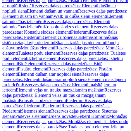
elementi
Rezerves daļas paredzētas: Pisuāru elementi
Elementi dušām
ar noplūdi sienā
Rezerves daļas paredzētas: Elementi dušām ar
noplūdi sienā
Elementi dušām un vannām
Rezerves daļas paredzētas:
Elementi dušām un vannām
Walk-in dušas sienu elementi
Elementi
saimniecības izlietnēm
Rezerves daļas paredzētas: Elementi
saimniecības izlietnēm
Konsoļu slodzes elementi
Rezerves daļas
paredzētas: Konsoļu slodzes elementi
Piederumi
Rezerves daļas
paredzētas: Piederumi
Geberit GIS
Sienas sistēmas
Stiprināšanas
sistēmas
Sagatavju piederumi
Skaņas izolācijas piederumi
Paneļu
apšuvums
Montāžas elementi
Rezerves daļas paredzētas: Montāžas
elementi
Tualetes podu elementi
Rezerves daļas paredzētas: Tualetes
podu elementi
Izlietņu elementi
Rezerves daļas paredzētas: Izlietņu
elementi
Bidē elementi
Rezerves daļas paredzētas: Bidē
elementi
Pisuāru elementi
Rezerves daļas paredzētas: Pisuāru
elementi
Elementi dušām arar noplūdi sienā
Rezerves daļas
paredzētas: Elementi dušām arar noplūdi sienā
Elementi maisītājiem
un ierīcēm
Rezerves daļas paredzētas: Elementi maisītājiem un
ierīcēm
Elementi veļas un trauku mazgājamām mašīnām
Rezerves
daļas paredzētas: Elementi veļas un trauku mazgājamām
mašīnām
Konsoļu slodzes elementi
Piederumi
Rezerves daļas
paredzētas: Piederumi
Piederumi
Rezerves daļas paredzētas:
Piederumi
Sistēmas sienām
Rezerves daļas paredzētas: Sistēmas
sienām
Padeves sistēmām
Ūdens novadei
Geberit Kombifix
Montāžas
elementi
Rezerves daļas paredzētas: Montāžas elementi
Tualetes podu
elementi
Rezerves daļas paredzētas: Tualetes podu elementi
Izlietņu