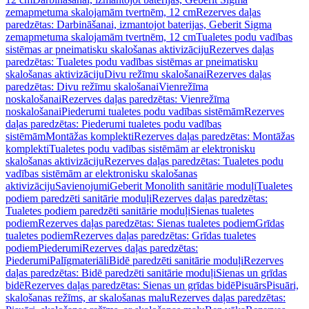
zemapmetuma skalojamām tvertnēm, 12 cm
Rezerves daļas
paredzētas: Darbināšanai, izmantojot baterijas, Geberit Sigma
zemapmetuma skalojamām tvertnēm, 12 cm
Tualetes podu vadības
sistēmas ar pneimatisku skalošanas aktivizāciju
Rezerves daļas
paredzētas: Tualetes podu vadības sistēmas ar pneimatisku
skalošanas aktivizāciju
Divu režīmu skalošanai
Rezerves daļas
paredzētas: Divu režīmu skalošanai
Vienrežīma
noskalošanai
Rezerves daļas paredzētas: Vienrežīma
noskalošanai
Piederumi tualetes podu vadības sistēmām
Rezerves
daļas paredzētas: Piederumi tualetes podu vadības
sistēmām
Montāžas komplekti
Rezerves daļas paredzētas: Montāžas
komplekti
Tualetes podu vadības sistēmām ar elektronisku
skalošanas aktivizāciju
Rezerves daļas paredzētas: Tualetes podu
vadības sistēmām ar elektronisku skalošanas
aktivizāciju
Savienojumi
Geberit Monolith sanitārie moduļi
Tualetes
podiem paredzēti sanitārie moduļi
Rezerves daļas paredzētas:
Tualetes podiem paredzēti sanitārie moduļi
Sienas tualetes
podiem
Rezerves daļas paredzētas: Sienas tualetes podiem
Grīdas
tualetes podiem
Rezerves daļas paredzētas: Grīdas tualetes
podiem
Piederumi
Rezerves daļas paredzētas:
Piederumi
Palīgmateriāli
Bidē paredzēti sanitārie moduļi
Rezerves
daļas paredzētas: Bidē paredzēti sanitārie moduļi
Sienas un grīdas
bidē
Rezerves daļas paredzētas: Sienas un grīdas bidē
Pisuārs
Pisuāri,
skalošanas režīms, ar skalošanas malu
Rezerves daļas paredzētas: