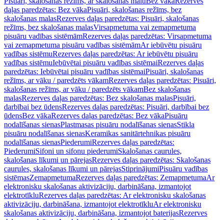
Pisuāri, skalošanas režīms, ar skalošanas malu
Bez vāka
Rezerves
daļas paredzētas: Bez vāka
Pisuāri, skalošanas režīms, bez
skalošanas malas
Rezerves daļas paredzētas: Pisuāri, skalošanas
režīms, bez skalošanas malas
Virsapmetuma vai zemapmetuma
pisuāru vadības sistēmām
Rezerves daļas paredzētas: Virsapmetuma
vai zemapmetuma pisuāru vadības sistēmām
Ar iebūvētu pisuāru
vadības sistēmu
Rezerves daļas paredzētas: Ar iebūvētu pisuāru
vadības sistēmu
Iebūvētai pisuāru vadības sistēmai
Rezerves daļas
paredzētas: Iebūvētai pisuāru vadības sistēmai
Pisuāri, skalošanas
režīms, ar vāku / paredzēts vākam
Rezerves daļas paredzētas: Pisuāri,
skalošanas režīms, ar vāku / paredzēts vākam
Bez skalošanas
malas
Rezerves daļas paredzētas: Bez skalošanas malas
Pisuāri,
darbībai bez ūdens
Rezerves daļas paredzētas: Pisuāri, darbībai bez
ūdens
Bez vāka
Rezerves daļas paredzētas: Bez vāka
Pisuāru
nodalīšanas sienas
Plastmasas pisuāru nodalīšanas sienas
Stikla
pisuāru nodalīšanas sienas
Keramikas sanitārtehnikas pisuāru
nodalīšanas sienas
Piederumi
Rezerves daļas paredzētas:
Piederumi
Sifoni un sifonu piederumi
Skalošanas caurules,
skalošanas līkumi un pārejas
Rezerves daļas paredzētas: Skalošanas
caurules, skalošanas līkumi un pārejas
Stiprinājumi
Pisuāru vadības
sistēmas
Zemapmetuma
Rezerves daļas paredzētas: Zemapmetuma
Ar
elektronisku skalošanas aktivizāciju, darbināšana, izmantojot
elektrotīklu
Rezerves daļas paredzētas: Ar elektronisku skalošanas
aktivizāciju, darbināšana, izmantojot elektrotīklu
Ar elektronisku
skalošanas aktivizāciju, darbināšana, izmantojot baterijas
Rezerves