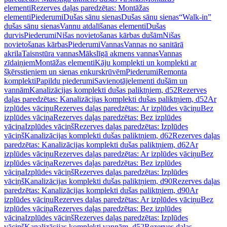
elementi
Rezerves daļas paredzētas: Montāžas
elementi
Piederumi
Dušas sānu sienas
Dušas sānu sienas
“Walk-in”
dušas sānu sienas
Vannu atdalīšanas elementi
Dušas
durvis
Piederumi
Nišas novietošanas kārbas dušām
Nišas
novietošanas kārbas
Piederumi
Vannas
Vannas no sanitārā
akrila
Taisnstūra vannas
Mākslīgā akmens vannas
Vannas
zīdaiņiem
Montāžas elementi
Kāju komplekti un komplekti ar
šķērsstieņiem un sienas enkurskrūvēm
Piederumi
Remonta
komplekti
Papildu piederumi
Savienotājelementi dušām un
vannām
Kanalizācijas komplekti dušas paliktņiem, d52
Rezerves
daļas paredzētas: Kanalizācijas komplekti dušas paliktņiem, d52
Ar
izplūdes vāciņu
Rezerves daļas paredzētas: Ar izplūdes vāciņu
Bez
izplūdes vāciņa
Rezerves daļas paredzētas: Bez izplūdes
vāciņa
Izplūdes vāciņš
Rezerves daļas paredzētas: Izplūdes
vāciņš
Kanalizācijas komplekti dušas paliktņiem, d62
Rezerves daļas
paredzētas: Kanalizācijas komplekti dušas paliktņiem, d62
Ar
izplūdes vāciņu
Rezerves daļas paredzētas: Ar izplūdes vāciņu
Bez
izplūdes vāciņa
Rezerves daļas paredzētas: Bez izplūdes
vāciņa
Izplūdes vāciņš
Rezerves daļas paredzētas: Izplūdes
vāciņš
Kanalizācijas komplekti dušas paliktņiem, d90
Rezerves daļas
paredzētas: Kanalizācijas komplekti dušas paliktņiem, d90
Ar
izplūdes vāciņu
Rezerves daļas paredzētas: Ar izplūdes vāciņu
Bez
izplūdes vāciņa
Rezerves daļas paredzētas: Bez izplūdes
vāciņa
Izplūdes vāciņš
Rezerves daļas paredzētas: Izplūdes
vāciņš
Kanalizācijas komplekti vannām, d52
Rezerves daļas