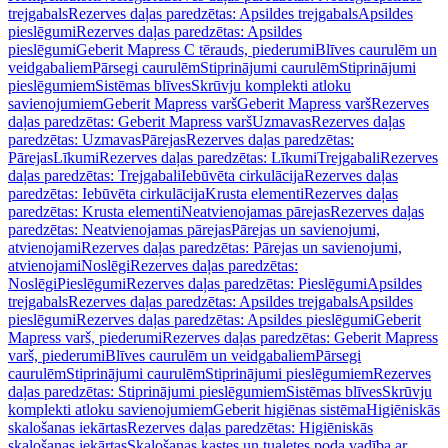
trejgabals
Rezerves daļas paredzētas: Apsildes trejgabals
Apsildes
pieslēgumi
Rezerves daļas paredzētas: Apsildes
pieslēgumi
Geberit Mapress C tērauds, piederumi
Blīves caurulēm un
veidgabaliem
Pārsegi caurulēm
Stiprinājumi caurulēm
Stiprinājumi
pieslēgumiem
Sistēmas blīves
Skrūvju komplekti atloku
savienojumiem
Geberit Mapress varš
Geberit Mapress varš
Rezerves
daļas paredzētas: Geberit Mapress varš
Uzmavas
Rezerves daļas
paredzētas: Uzmavas
Pārejas
Rezerves daļas paredzētas:
Pārejas
Līkumi
Rezerves daļas paredzētas: Līkumi
Trejgabali
Rezerves
daļas paredzētas: Trejgabali
Iebūvēta cirkulācija
Rezerves daļas
paredzētas: Iebūvēta cirkulācija
Krusta elementi
Rezerves daļas
paredzētas: Krusta elementi
Neatvienojamas pārejas
Rezerves daļas
paredzētas: Neatvienojamas pārejas
Pārejas un savienojumi,
atvienojami
Rezerves daļas paredzētas: Pārejas un savienojumi,
atvienojami
Noslēgi
Rezerves daļas paredzētas:
Noslēgi
Pieslēgumi
Rezerves daļas paredzētas: Pieslēgumi
Apsildes
trejgabals
Rezerves daļas paredzētas: Apsildes trejgabals
Apsildes
pieslēgumi
Rezerves daļas paredzētas: Apsildes pieslēgumi
Geberit
Mapress varš, piederumi
Rezerves daļas paredzētas: Geberit Mapress
varš, piederumi
Blīves caurulēm un veidgabaliem
Pārsegi
caurulēm
Stiprinājumi caurulēm
Stiprinājumi pieslēgumiem
Rezerves
daļas paredzētas: Stiprinājumi pieslēgumiem
Sistēmas blīves
Skrūvju
komplekti atloku savienojumiem
Geberit higiēnas sistēma
Higiēniskās
skalošanas iekārtas
Rezerves daļas paredzētas: Higiēniskās
skalošanas iekārtas
Skalošanas kastes un tualetes poda vadība ar