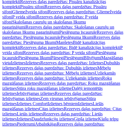
komplekti
Rezerves daļas paredzētas: Pisuāru kanalizācijas
komplekti
Pisuāru sifoni
Rezerves daļas paredzētas: Pisuāru
sifoni
Gliemežveida sifoni
Rezerves daļas paredzētas: Gliemežveida
sifoni
P veida sifoni
Rezerves daļas paredzētas: P veida
sifoni
Skalošanas cauruļu un skalošanas līkumu
pagarinājumi
Rezerves daļas paredzētas: Skalošanas cauruļu un
skalošanas līkumu pagarinājumi
Pieslēguma īscaurule
Rezerves daļas
paredzētas: Pieslēguma īscaurule
Pieslēguma līkumi
Rezerves daļas
paredzētas: Pieslēguma līkumi
Manšetes
Bidē kanalizācijas
komplekti
Rezerves daļas paredzētas: Bidē kanalizācijas komplekti
P
veida sifoni
Rezerves daļas paredzētas: P veida sifoni
Pieslēguma
īscaurule
Pieslēguma līkumi
Pārsegi
Pieslēgumi
Blīvējumi
Mazgāšanas
vieta
Izlietnes
Izlietnes
Rezerves daļas paredzētas: Izlietnes
Dubultās
izlietnes
Rezerves daļas paredzētas: Dubultās izlietnes
Mēbeļu
izlietnes
Rezerves daļas paredzētas: Mēbeļu izlietnes
Uzliekamās
izlietnes
Rezerves daļas paredzētas: Uzliekamās izlietnes
Roku
mazgāšanas izlietnes
Rezerves daļas paredzētas: Roku mazgāšanas
izlietnes
Stūra roku mazgāšanas izlietne
Daļēji iemontētās
izlietnes
Iebūvējamas izlietnes
Rezerves daļas paredzētas:
Iebūvējamas izlietnes
Zem virsmas iebūvējamas
Stūra
izlietnes
Izlietnes Comfort
Izlietnes bērniem
Izlietnes
Lielās
mazgāšanas izlietnes
Citas izlietnes
Rezerves daļas paredzētas: Citas
izlietnes
Lietās izlietnes
Rezerves daļas paredzētas: Lietās
izlietnes
Izlietnes
Daudzfunkciju izlietnes
Ģipša izlietne
Klašu telpu
izlietnes
Piederumi
Atbalstkājas
Rezerves daļas paredzētas: