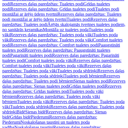
podi
Rezerves daļas paredzētas: Tualetes podi
Grīdas tualetes
podi
Rezerves daļas paredzētas: Grīdas tualetes podi
Tualetes podi
montāžai ar ārējo ūdens tvertni
Rezerves daļas paredzētas: Tualetes
podi montāžai ar ārējo ūdens tvertni
Tualetes podi
Rezerves daļas
paredzētas: Tualetes podi
Ārējās skalojamās tvertnes tualetes podiem,
no sanitārās keramikas
Montāža uz tualetes poda
Tualetes poda
vāki
Rezerves daļas paredzētas: Tualetes poda vāki
Tualetes poda
vāki
Rezerves daļas paredzētas: Tualetes poda vāki
Comfort tualetes
podi
Rezerves daļas paredzētas: Comfort tualetes podi
Paaugstināti
tualetes podi
Rezerves daļas paredzētas: Paaugstināti tualetes
podi
Pagarināti tualetes podi
Rezerves daļas paredzētas: Pagarināti
tualetes podi
Comfort tualetes poda vāki
Rezerves daļas paredzētas:
Comfort tualetes poda vāki
Tualetes poda vāki
Rezerves daļas
paredzētas: Tualetes poda vāki
Tualetes poda sēdriņķi
Rezerves daļas
paredzētas: Tualetes poda sēdriņķi
Tualetes podi bērniem
Rezerves
daļas paredzētas: Tualetes podi bērniem
Sienas tualetes podi
Rezerves
daļas paredzētas: Sienas tualetes podi
Grīdas tualetes podi
Rezerves
daļas paredzētas: Grīdas tualetes podi
Tualetes podu vāki
bērniem
Rezerves daļas paredzētas: Tualetes podu vāki
bērniem
Tualetes poda vāki
Rezerves daļas paredzētas: Tualetes poda
vāki
Tualetes poda sēdriņķi
Rezerves daļas paredzētas: Tualetes poda
sēdriņķi
Bidē
Sienas bidē
Rezerves daļas paredzētas: Sienas
bidē
Grīdas bidē
Piederumi
Rezerves daļas paredzētas:
Piederumi
Noskalošanas taustiņi un tualetes poda
vadība
Noskalošanas taustiņi
Rezerves daļas paredzētas: