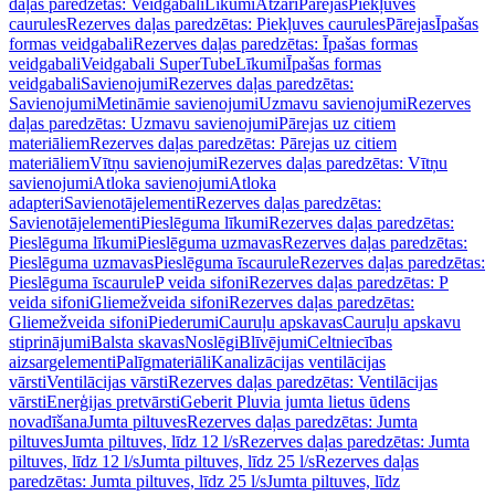
daļas paredzētas: Veidgabali
Līkumi
Atzari
Pārejas
Piekļuves
caurules
Rezerves daļas paredzētas: Piekļuves caurules
Pārejas
Īpašas
formas veidgabali
Rezerves daļas paredzētas: Īpašas formas
veidgabali
Veidgabali SuperTube
Līkumi
Īpašas formas
veidgabali
Savienojumi
Rezerves daļas paredzētas:
Savienojumi
Metināmie savienojumi
Uzmavu savienojumi
Rezerves
daļas paredzētas: Uzmavu savienojumi
Pārejas uz citiem
materiāliem
Rezerves daļas paredzētas: Pārejas uz citiem
materiāliem
Vītņu savienojumi
Rezerves daļas paredzētas: Vītņu
savienojumi
Atloka savienojumi
Atloka
adapteri
Savienotājelementi
Rezerves daļas paredzētas:
Savienotājelementi
Pieslēguma līkumi
Rezerves daļas paredzētas:
Pieslēguma līkumi
Pieslēguma uzmavas
Rezerves daļas paredzētas:
Pieslēguma uzmavas
Pieslēguma īscaurule
Rezerves daļas paredzētas:
Pieslēguma īscaurule
P veida sifoni
Rezerves daļas paredzētas: P
veida sifoni
Gliemežveida sifoni
Rezerves daļas paredzētas:
Gliemežveida sifoni
Piederumi
Cauruļu apskavas
Cauruļu apskavu
stiprinājumi
Balsta skavas
Noslēgi
Blīvējumi
Celtniecības
aizsargelementi
Palīgmateriāli
Kanalizācijas ventilācijas
vārsti
Ventilācijas vārsti
Rezerves daļas paredzētas: Ventilācijas
vārsti
Enerģijas pretvārsti
Geberit Pluvia jumta lietus ūdens
novadīšana
Jumta piltuves
Rezerves daļas paredzētas: Jumta
piltuves
Jumta piltuves, līdz 12 l/s
Rezerves daļas paredzētas: Jumta
piltuves, līdz 12 l/s
Jumta piltuves, līdz 25 l/s
Rezerves daļas
paredzētas: Jumta piltuves, līdz 25 l/s
Jumta piltuves, līdz