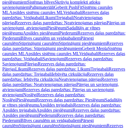
pieslēgumiem
Sistēmas blīves
Skrūvju komplekti atloku
savienojumiem
Palīgmateriāli
Geberit PushFit
Sistēmu caurules
ML
Apsildes sistēmu caurules ML
Veidgabali
Rezerves daļas
paredzētas: Veidgabali
Līkumi
Trejgabali
Neatvienojamas
pārejas
Rezerves daļas paredzētas: Neatvienojamas pārejas
Pārejas un
savienojumi, atvienojami
Pieslēgumi
Sadalītājs ar vītnes
pieslēgumu
Apsildes pieslēgumi
Piederumi
Rezerves daļas paredzētas:
Piederumi
Blīves caurulēm un veidgabaliem
Pārsegi
caurulēm
Stiprinājumi caurulēm
Stiprinājumi pieslēgumiem
Rezerves
daļas paredzētas: Stiprinājumi pieslēgumiem
Geberit Mepla
Sistēmu
caurules ML
Apsildes sistēmu caurules ML
Veidgabali
Rezerves daļas
paredzētas: Veidgabali
Savienojumi
Rezerves daļas paredzētas:
Savienojumi
Pārejas
Rezerves daļas paredzētas:
Pārejas
Līkumi
Rezerves daļas paredzētas: Līkumi
Trejgabali
Rezerves
daļas paredzētas: Trejgabali
Iebūvēta cirkulācija
Rezerves daļas
paredzētas: Iebūvēta cirkulācija
Neatvienojamas pārejas
Rezerves
daļas paredzētas: Neatvienojamas pārejas
Pārejas un savienojumi,
atvienojami
Rezerves daļas paredzētas: Pārejas un savienojumi,
atvienojami
Noslēgi
Rezerves daļas paredzētas:
Noslēgi
Pieslēgumi
Rezerves daļas paredzētas: Pieslēgumi
Sadalītājs
ar vītnes pieslēgumu
Apsildes trejgabals
Rezerves daļas paredzētas:
Apsildes trejgabals
Apsildes pieslēgumi
Rezerves daļas paredzētas:
Apsildes pieslēgumi
Piederumi
Rezerves daļas paredzētas:
Piederumi
Blīves caurulēm un veidgabaliem
Pārsegi
caurulēm
Stiprinājumi caurulēm
Stiprinājumi pieslēgumiem
Rezerves