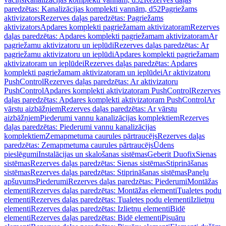
paredzētas: Kanalizācijas komplekti vannām, d52
Pagriežams
aktivizators
Rezerves daļas paredzētas: Pagriežams
aktivizators
Apdares komplekti pagriežamam aktivizatoram
Rezerves
daļas paredzētas: Apdares komplekti pagriežamam aktivizatoram
Ar
pagriežamu aktivizatoru un ieplūdi
Rezerves daļas paredzētas: Ar
pagriežamu aktivizatoru un ieplūdi
Apdares komplekti pagriežamam
aktivizatoram un ieplūdei
Rezerves daļas paredzētas: Apdares
komplekti pagriežamam aktivizatoram un ieplūdei
Ar aktivizatoru
PushControl
Rezerves daļas paredzētas: Ar aktivizatoru
PushControl
Apdares komplekti aktivizatoram PushControl
Rezerves
daļas paredzētas: Apdares komplekti aktivizatoram PushControl
Ar
vārstu aizbāžņiem
Rezerves daļas paredzētas: Ar vārstu
aizbāžņiem
Piederumi vannu kanalizācijas komplektiem
Rezerves
daļas paredzētas: Piederumi vannu kanalizācijas
komplektiem
Zemapmetuma caurules pārtraucējs
Rezerves daļas
paredzētas: Zemapmetuma caurules pārtraucējs
Ūdens
pieslēgumi
Instalācijas un skalošanas sistēmas
Geberit Duofix
Sienas
sistēmas
Rezerves daļas paredzētas: Sienas sistēmas
Stiprināšanas
sistēmas
Rezerves daļas paredzētas: Stiprināšanas sistēmas
Paneļu
apšuvums
Piederumi
Rezerves daļas paredzētas: Piederumi
Montāžas
elementi
Rezerves daļas paredzētas: Montāžas elementi
Tualetes podu
elementi
Rezerves daļas paredzētas: Tualetes podu elementi
Izlietņu
elementi
Rezerves daļas paredzētas: Izlietņu elementi
Bidē
elementi
Rezerves daļas paredzētas: Bidē elementi
Pisuāru