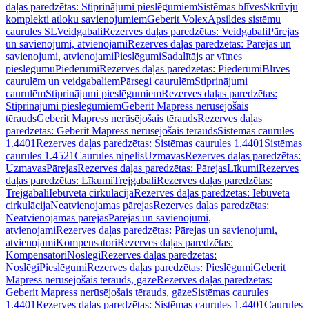
daļas paredzētas: Stiprinājumi pieslēgumiem
Sistēmas blīves
Skrūvju
komplekti atloku savienojumiem
Geberit Volex
Apsildes sistēmu
caurules SL
Veidgabali
Rezerves daļas paredzētas: Veidgabali
Pārejas
un savienojumi, atvienojami
Rezerves daļas paredzētas: Pārejas un
savienojumi, atvienojami
Pieslēgumi
Sadalītājs ar vītnes
pieslēgumu
Piederumi
Rezerves daļas paredzētas: Piederumi
Blīves
caurulēm un veidgabaliem
Pārsegi caurulēm
Stiprinājumi
caurulēm
Stiprinājumi pieslēgumiem
Rezerves daļas paredzētas:
Stiprinājumi pieslēgumiem
Geberit Mapress nerūsējošais
tērauds
Geberit Mapress nerūsējošais tērauds
Rezerves daļas
paredzētas: Geberit Mapress nerūsējošais tērauds
Sistēmas caurules
1.4401
Rezerves daļas paredzētas: Sistēmas caurules 1.4401
Sistēmas
caurules 1.4521
Caurules nipelis
Uzmavas
Rezerves daļas paredzētas:
Uzmavas
Pārejas
Rezerves daļas paredzētas: Pārejas
Līkumi
Rezerves
daļas paredzētas: Līkumi
Trejgabali
Rezerves daļas paredzētas:
Trejgabali
Iebūvēta cirkulācija
Rezerves daļas paredzētas: Iebūvēta
cirkulācija
Neatvienojamas pārejas
Rezerves daļas paredzētas:
Neatvienojamas pārejas
Pārejas un savienojumi,
atvienojami
Rezerves daļas paredzētas: Pārejas un savienojumi,
atvienojami
Kompensatori
Rezerves daļas paredzētas:
Kompensatori
Noslēgi
Rezerves daļas paredzētas:
Noslēgi
Pieslēgumi
Rezerves daļas paredzētas: Pieslēgumi
Geberit
Mapress nerūsējošais tērauds, gāze
Rezerves daļas paredzētas:
Geberit Mapress nerūsējošais tērauds, gāze
Sistēmas caurules
1.4401
Rezerves daļas paredzētas: Sistēmas caurules 1.4401
Caurules