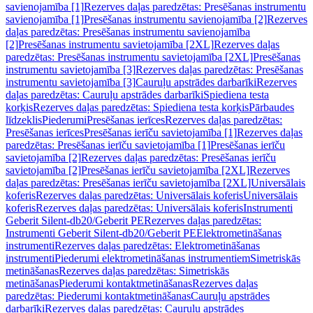
savienojamība [1]
Rezerves daļas paredzētas: Presēšanas instrumentu
savienojamība [1]
Presēšanas instrumentu savienojamība [2]
Rezerves
daļas paredzētas: Presēšanas instrumentu savienojamība
[2]
Presēšanas instrumentu savietojamība [2XL]
Rezerves daļas
paredzētas: Presēšanas instrumentu savietojamība [2XL]
Presēšanas
instrumentu savietojamība [3]
Rezerves daļas paredzētas: Presēšanas
instrumentu savietojamība [3]
Cauruļu apstrādes darbarīki
Rezerves
daļas paredzētas: Cauruļu apstrādes darbarīki
Spiediena testa
korķis
Rezerves daļas paredzētas: Spiediena testa korķis
Pārbaudes
līdzeklis
Piederumi
Presēšanas ierīces
Rezerves daļas paredzētas:
Presēšanas ierīces
Presēšanas ierīču savietojamība [1]
Rezerves daļas
paredzētas: Presēšanas ierīču savietojamība [1]
Presēšanas ierīču
savietojamība [2]
Rezerves daļas paredzētas: Presēšanas ierīču
savietojamība [2]
Presēšanas ierīču savietojamība [2XL]
Rezerves
daļas paredzētas: Presēšanas ierīču savietojamība [2XL]
Universālais
koferis
Rezerves daļas paredzētas: Universālais koferis
Universālais
koferis
Rezerves daļas paredzētas: Universālais koferis
Instrumenti
Geberit Silent-db20/Geberit PE
Rezerves daļas paredzētas:
Instrumenti Geberit Silent-db20/Geberit PE
Elektrometināšanas
instrumenti
Rezerves daļas paredzētas: Elektrometināšanas
instrumenti
Piederumi elektrometināšanas instrumentiem
Simetriskās
metināšanas
Rezerves daļas paredzētas: Simetriskās
metināšanas
Piederumi kontaktmetināšanas
Rezerves daļas
paredzētas: Piederumi kontaktmetināšanas
Cauruļu apstrādes
darbarīki
Rezerves daļas paredzētas: Cauruļu apstrādes