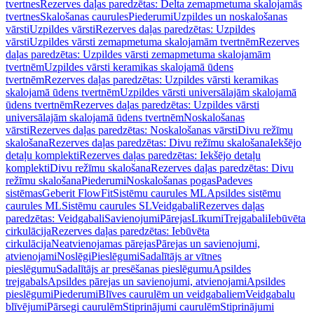
tvertnes
Rezerves daļas paredzētas: Delta zemapmetuma skalojamās
tvertnes
Skalošanas caurules
Piederumi
Uzpildes un noskalošanas
vārsti
Uzpildes vārsti
Rezerves daļas paredzētas: Uzpildes
vārsti
Uzpildes vārsti zemapmetuma skalojamām tvertnēm
Rezerves
daļas paredzētas: Uzpildes vārsti zemapmetuma skalojamām
tvertnēm
Uzpildes vārsti keramikas skalojamā ūdens
tvertnēm
Rezerves daļas paredzētas: Uzpildes vārsti keramikas
skalojamā ūdens tvertnēm
Uzpildes vārsti universālajām skalojamā
ūdens tvertnēm
Rezerves daļas paredzētas: Uzpildes vārsti
universālajām skalojamā ūdens tvertnēm
Noskalošanas
vārsti
Rezerves daļas paredzētas: Noskalošanas vārsti
Divu režīmu
skalošana
Rezerves daļas paredzētas: Divu režīmu skalošana
Iekšējo
detaļu komplekti
Rezerves daļas paredzētas: Iekšējo detaļu
komplekti
Divu režīmu skalošana
Rezerves daļas paredzētas: Divu
režīmu skalošana
Piederumi
Noskalošanas pogas
Padeves
sistēmas
Geberit FlowFit
Sistēmu caurules ML
Apsildes sistēmu
caurules ML
Sistēmu caurules SL
Veidgabali
Rezerves daļas
paredzētas: Veidgabali
Savienojumi
Pārejas
Līkumi
Trejgabali
Iebūvēta
cirkulācija
Rezerves daļas paredzētas: Iebūvēta
cirkulācija
Neatvienojamas pārejas
Pārejas un savienojumi,
atvienojami
Noslēgi
Pieslēgumi
Sadalītājs ar vītnes
pieslēgumu
Sadalītājs ar presēšanas pieslēgumu
Apsildes
trejgabals
Apsildes pārejas un savienojumi, atvienojami
Apsildes
pieslēgumi
Piederumi
Blīves caurulēm un veidgabaliem
Veidgabalu
blīvējumi
Pārsegi caurulēm
Stiprinājumi caurulēm
Stiprinājumi