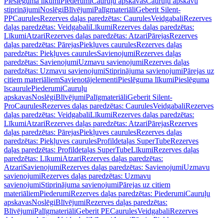
Pieslēguma līkumi
Piederumi
Cauruļu apskavas
Cauruļu apskavu
stiprinājumi
Noslēgi
Blīvējumi
Palīgmateriāli
Geberit Silent-
PP
Caurules
Rezerves daļas paredzētas: Caurules
Veidgabali
Rezerves
daļas paredzētas: Veidgabali
Līkumi
Rezerves daļas paredzētas:
Līkumi
Atzari
Rezerves daļas paredzētas: Atzari
Pārejas
Rezerves
daļas paredzētas: Pārejas
Piekļuves caurules
Rezerves daļas
paredzētas: Piekļuves caurules
Savienojumi
Rezerves daļas
paredzētas: Savienojumi
Uzmavu savienojumi
Rezerves daļas
paredzētas: Uzmavu savienojumi
Stiprinājuma savienojumi
Pārejas uz
citiem materiāliem
Savienotājelementi
Pieslēguma līkumi
Pieslēguma
īscaurule
Piederumi
Cauruļu
apskavas
Noslēgi
Blīvējumi
Palīgmateriāli
Geberit Silent-
Pro
Caurules
Rezerves daļas paredzētas: Caurules
Veidgabali
Rezerves
daļas paredzētas: Veidgabali
Līkumi
Rezerves daļas paredzētas:
Līkumi
Atzari
Rezerves daļas paredzētas: Atzari
Pārejas
Rezerves
daļas paredzētas: Pārejas
Piekļuves caurules
Rezerves daļas
paredzētas: Piekļuves caurules
Profildetaļas SuperTube
Rezerves
daļas paredzētas: Profildetaļas SuperTube
Līkumi
Rezerves daļas
paredzētas: Līkumi
Atzari
Rezerves daļas paredzētas:
Atzari
Savienojumi
Rezerves daļas paredzētas: Savienojumi
Uzmavu
savienojumi
Rezerves daļas paredzētas: Uzmavu
savienojumi
Stiprinājuma savienojumi
Pārejas uz citiem
materiāliem
Piederumi
Rezerves daļas paredzētas: Piederumi
Cauruļu
apskavas
Noslēgi
Blīvējumi
Rezerves daļas paredzētas:
Blīvējumi
Palīgmateriāli
Geberit PE
Caurules
Veidgabali
Rezerves