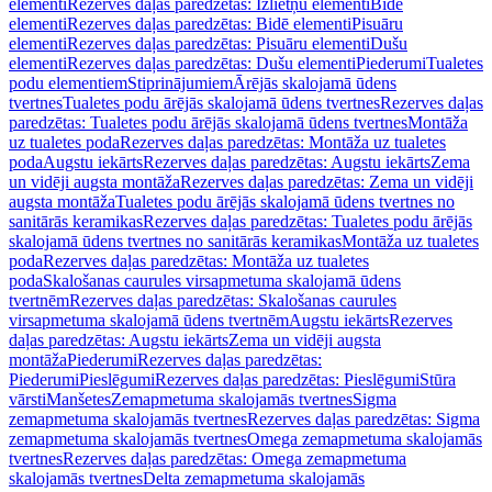
elementi
Rezerves daļas paredzētas: Izlietņu elementi
Bidē
elementi
Rezerves daļas paredzētas: Bidē elementi
Pisuāru
elementi
Rezerves daļas paredzētas: Pisuāru elementi
Dušu
elementi
Rezerves daļas paredzētas: Dušu elementi
Piederumi
Tualetes
podu elementiem
Stiprinājumiem
Ārējās skalojamā ūdens
tvertnes
Tualetes podu ārējās skalojamā ūdens tvertnes
Rezerves daļas
paredzētas: Tualetes podu ārējās skalojamā ūdens tvertnes
Montāža
uz tualetes poda
Rezerves daļas paredzētas: Montāža uz tualetes
poda
Augstu iekārts
Rezerves daļas paredzētas: Augstu iekārts
Zema
un vidēji augsta montāža
Rezerves daļas paredzētas: Zema un vidēji
augsta montāža
Tualetes podu ārējās skalojamā ūdens tvertnes no
sanitārās keramikas
Rezerves daļas paredzētas: Tualetes podu ārējās
skalojamā ūdens tvertnes no sanitārās keramikas
Montāža uz tualetes
poda
Rezerves daļas paredzētas: Montāža uz tualetes
poda
Skalošanas caurules virsapmetuma skalojamā ūdens
tvertnēm
Rezerves daļas paredzētas: Skalošanas caurules
virsapmetuma skalojamā ūdens tvertnēm
Augstu iekārts
Rezerves
daļas paredzētas: Augstu iekārts
Zema un vidēji augsta
montāža
Piederumi
Rezerves daļas paredzētas:
Piederumi
Pieslēgumi
Rezerves daļas paredzētas: Pieslēgumi
Stūra
vārsti
Manšetes
Zemapmetuma skalojamās tvertnes
Sigma
zemapmetuma skalojamās tvertnes
Rezerves daļas paredzētas: Sigma
zemapmetuma skalojamās tvertnes
Omega zemapmetuma skalojamās
tvertnes
Rezerves daļas paredzētas: Omega zemapmetuma
skalojamās tvertnes
Delta zemapmetuma skalojamās