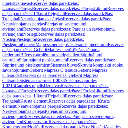
nipelis
Uzmavas
Rezerves daļas paredzētas:
Uzmavas
Pārejas
Rezerves daļas paredzētas: Pārejas
Līkumi
Rezerves
daļas paredzētas: Līkumi
Trejgabali
Rezerves daļas paredzētas:
Trejgabali
Neatvienojamas pārejas
Rezerves daļas paredzētas:
Neatvienojamas pārejas
Pārejas un savienojumi,
atvienojami
Rezerves daļas paredzētas: Pārejas un savienojumi,
atvienojami
Noslēgi
Rezerves daļas paredzētas:
Noslēgi
Pieslēgumi
Rezerves daļas paredzētas:
Pieslēgumi
GeberitMapress nerūsējošais tērauds, piederumi
Rezerves
daļas paredzētas: GeberitMapress nerūsējošais tērauds,
piederumi
Blīves caurulēm un veidgabaliem
Stiprinājumi
caurulēm
Stiprinājumi pieslēgumiem
Rezerves daļas paredzētas:
Stiprinājumi pieslēgumiem
Sistēmas blīves
Skrūvju komplekti atloku
savienojumiem
Geberit Mapress C tērauds
Geberit Mapress
C tērauds
Rezerves daļas paredzētas: Geberit Mapress
C tērauds
Sistēmas caurules 1.0034
Sistēmas caurules
1.0215
Caurules nipelis
Uzmavas
Rezerves daļas paredzētas:
Uzmavas
Pārejas
Rezerves daļas paredzētas: Pārejas
Līkumi
Rezerves
daļas paredzētas: Līkumi
Trejgabali
Rezerves daļas paredzētas:
Trejgabali
Krusta elementi
Rezerves daļas paredzētas: Krusta
elementi
Neatvienojamas pārejas
Rezerves daļas paredzētas:
Neatvienojamas pārejas
Pārejas un savienojumi,
atvienojami
Rezerves daļas paredzētas: Pārejas un savienojumi,
atvienojami
Kompensatori
Rezerves daļas paredzētas:
Kompensatori
Noslēgi
Rezerves daļas paredzētas: Noslēgi
Apsildes