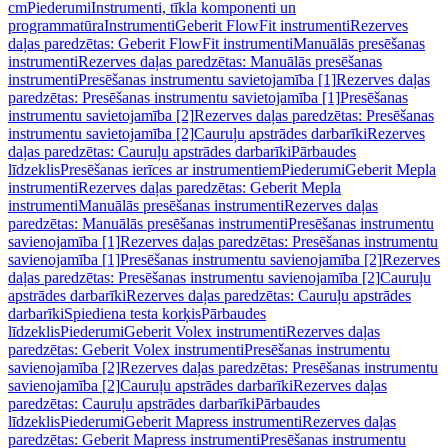
cm
Piederumi
Instrumenti, tīkla komponenti un
programmatūra
Instrumenti
Geberit FlowFit instrumenti
Rezerves
daļas paredzētas: Geberit FlowFit instrumenti
Manuālās presēšanas
instrumenti
Rezerves daļas paredzētas: Manuālās presēšanas
instrumenti
Presēšanas instrumentu savietojamība [1]
Rezerves daļas
paredzētas: Presēšanas instrumentu savietojamība [1]
Presēšanas
instrumentu savietojamība [2]
Rezerves daļas paredzētas: Presēšanas
instrumentu savietojamība [2]
Cauruļu apstrādes darbarīki
Rezerves
daļas paredzētas: Cauruļu apstrādes darbarīki
Pārbaudes
līdzeklis
Presēšanas ierīces ar instrumentiem
Piederumi
Geberit Mepla
instrumenti
Rezerves daļas paredzētas: Geberit Mepla
instrumenti
Manuālās presēšanas instrumenti
Rezerves daļas
paredzētas: Manuālās presēšanas instrumenti
Presēšanas instrumentu
savienojamība [1]
Rezerves daļas paredzētas: Presēšanas instrumentu
savienojamība [1]
Presēšanas instrumentu savienojamība [2]
Rezerves
daļas paredzētas: Presēšanas instrumentu savienojamība [2]
Cauruļu
apstrādes darbarīki
Rezerves daļas paredzētas: Cauruļu apstrādes
darbarīki
Spiediena testa korķis
Pārbaudes
līdzeklis
Piederumi
Geberit Volex instrumenti
Rezerves daļas
paredzētas: Geberit Volex instrumenti
Presēšanas instrumentu
savienojamība [2]
Rezerves daļas paredzētas: Presēšanas instrumentu
savienojamība [2]
Cauruļu apstrādes darbarīki
Rezerves daļas
paredzētas: Cauruļu apstrādes darbarīki
Pārbaudes
līdzeklis
Piederumi
Geberit Mapress instrumenti
Rezerves daļas
paredzētas: Geberit Mapress instrumenti
Presēšanas instrumentu