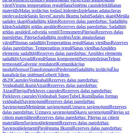
vārsti
Virsmu temperatūras regulēšana
Sistēmu caurule
Ieklāšanas
materiāls
Malas izolācijas joslas
Līmlentes
Izplešanas adatas
Javas
piedevas
Izplešanās šuves
Cauruļu līkumu balsti
Sadales skapji
Metāla
sadales skapji
Sadalītāju klāsts
Rezerves daļas paredzētas: Sadalītāju
klāsts
Sadalītāji grīdas apsildei
Rezerves daļas paredzētas: Sadalītāji
grīdas apsildei
Lodveida ventiļi
Termometrs
Pārejas
Rezerves daļas
paredzētas: Pārejas
Sadalītāju noslēgi
Ātrās atgaisošanas
vārsti
Plūsmas sadalītājs
Temperatūras regulēšanas vienības
Rezerves
daļas paredzētas: Temperatūras regulēšanas vienības
Apsildes
elementu sadalītāji
Rezerves daļas paredzētas: Apsildes elementu
sadalītāji
Apvadi
Regulēšanas komponenti
Servopiedziņas
Telpas
termostati
Galvenie regulatori
Komunikācijas
moduļi
Sensori
Transformatori
Piederumi
Sadalītāju izolācija
Ēku
kanalizācijas sistēmas
Geberit Silent-
db20
Caurules
Veidgabali
Rezerves daļas paredzētas:
Veidgabali
Līkumi
Atzari
Rezerves daļas paredzētas:
Atzari
Pārejas
Piekļuves caurules
Rezerves daļas paredzētas:
Piekļuves caurules
Veidgabali SuperTube
Līkumi
Īpašas formas
veidgabali
Savienojumi
Rezerves daļas paredzētas:
Savienojumi
Metināmie savienojumi
Uzmavu savienojumi
Rezerves
daļas paredzētas: Uzmavu savienojumi
Skavu savienojumi
Pārejas uz
citiem materiāliem
Rezerves daļas paredzētas: Pārejas uz citiem
materiāliem
Savienotājelementi
Rezerves daļas paredzētas:
Savienotājelementi
Pieslēguma līkumi
Rezerves daļas paredzētas: