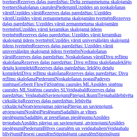
tvertnes
Rezerves daļas paredzētas: Delta zemapmetuma skalojamās
tvertnes
Skalošanas caurules
Piederumi
Uzpildes un noskalošanas
vārsti
Uzpildes vārsti
Rezerves daļas paredzētas: Uzpildes
vārsti
Uzpildes vārsti zemapmetuma skalojamām tvertnēm
Rezerves
daļas paredzētas: Uzpildes vārsti zemapmetuma skalojamām
tvertnēm
Uzpildes vārsti keramikas skalojamā ūdens
tvertnēm
Rezerves daļas paredzētas: Uzpildes vārsti keramikas
skalojamā ūdens tvertnēm
Uzpildes vārsti universālajām skalojamā
ūdens tvertnēm
Rezerves daļas paredzētas: Uzpildes vārsti
universālajām skalojamā ūdens tvertnēm
Noskalošanas
vārsti
Rezerves daļas paredzētas: Noskalošanas vārsti
Divu režīmu
skalošana
Rezerves daļas paredzētas: Divu režīmu skalošana
Iekšējo
detaļu komplekti
Rezerves daļas paredzētas: Iekšējo detaļu
komplekti
Divu režīmu skalošana
Rezerves daļas paredzētas: Divu
režīmu skalošana
Piederumi
Noskalošanas pogas
Padeves
sistēmas
Geberit FlowFit
Sistēmu caurules ML
Apsildes sistēmu
caurules ML
Sistēmu caurules SL
Veidgabali
Rezerves daļas
paredzētas: Veidgabali
Savienojumi
Pārejas
Līkumi
Trejgabali
Iebūvēta
cirkulācija
Rezerves daļas paredzētas: Iebūvēta
cirkulācija
Neatvienojamas pārejas
Pārejas un savienojumi,
atvienojami
Noslēgi
Pieslēgumi
Sadalītājs ar vītnes
pieslēgumu
Sadalītājs ar presēšanas pieslēgumu
Apsildes
trejgabals
Apsildes pārejas un savienojumi, atvienojami
Apsildes
pieslēgumi
Piederumi
Blīves caurulēm un veidgabaliem
Veidgabalu
blīvējumi
Pārsegi caurulēm
Stiprinājumi caurulēm
Stiprinājumi