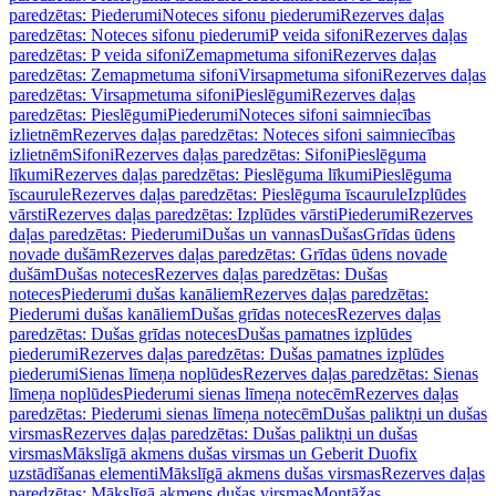
paredzētas: Piederumi
Noteces sifonu piederumi
Rezerves daļas
paredzētas: Noteces sifonu piederumi
P veida sifoni
Rezerves daļas
paredzētas: P veida sifoni
Zemapmetuma sifoni
Rezerves daļas
paredzētas: Zemapmetuma sifoni
Virsapmetuma sifoni
Rezerves daļas
paredzētas: Virsapmetuma sifoni
Pieslēgumi
Rezerves daļas
paredzētas: Pieslēgumi
Piederumi
Noteces sifoni saimniecības
izlietnēm
Rezerves daļas paredzētas: Noteces sifoni saimniecības
izlietnēm
Sifoni
Rezerves daļas paredzētas: Sifoni
Pieslēguma
līkumi
Rezerves daļas paredzētas: Pieslēguma līkumi
Pieslēguma
īscaurule
Rezerves daļas paredzētas: Pieslēguma īscaurule
Izplūdes
vārsti
Rezerves daļas paredzētas: Izplūdes vārsti
Piederumi
Rezerves
daļas paredzētas: Piederumi
Dušas un vannas
Dušas
Grīdas ūdens
novade dušām
Rezerves daļas paredzētas: Grīdas ūdens novade
dušām
Dušas noteces
Rezerves daļas paredzētas: Dušas
noteces
Piederumi dušas kanāliem
Rezerves daļas paredzētas:
Piederumi dušas kanāliem
Dušas grīdas noteces
Rezerves daļas
paredzētas: Dušas grīdas noteces
Dušas pamatnes izplūdes
piederumi
Rezerves daļas paredzētas: Dušas pamatnes izplūdes
piederumi
Sienas līmeņa noplūdes
Rezerves daļas paredzētas: Sienas
līmeņa noplūdes
Piederumi sienas līmeņa notecēm
Rezerves daļas
paredzētas: Piederumi sienas līmeņa notecēm
Dušas paliktņi un dušas
virsmas
Rezerves daļas paredzētas: Dušas paliktņi un dušas
virsmas
Mākslīgā akmens dušas virsmas un Geberit Duofix
uzstādīšanas elementi
Mākslīgā akmens dušas virsmas
Rezerves daļas
paredzētas: Mākslīgā akmens dušas virsmas
Montāžas