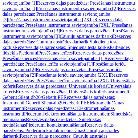
savienojamība [1]
Rezerves daļas paredzētas: Presēšanas instrumentu
savienojamība [1]
Presēšanas instrumentu savienojamība [2]
Rezerves
daļas paredzētas: Presēšanas instrumentu savienojamība
[2]
Presēšanas instrumentu savietojamība [2XL]
Rezerves daļas
paredzētas: Presēšanas instrumentu savietojamība [2XL]
Presēšanas
instrumentu savietojamība [3]
Rezerves daļas paredzētas: Presēšanas
instrumentu savietojamība [3]
Cauruļu apstrādes darbarīki
Rezerves
daļas paredzētas: Cauruļu apstrādes darbarīki
Spiediena testa
korķis
Rezerves daļas paredzētas: Spiediena testa korķis
Pārbaudes
līdzeklis
Piederumi
Presēšanas ierīces
Rezerves daļas paredzētas:
Presēšanas ierīces
Presēšanas ierīču savietojamība [1]
Rezerves daļas
paredzētas: Presēšanas ierīču savietojamība [1]
Presēšanas ierīču
savietojamība [2]
Rezerves daļas paredzētas: Presēšanas ierīču
savietojamība [2]
Presēšanas ierīču savietojamība [2XL]
Rezerves
daļas paredzētas: Presēšanas ierīču savietojamība [2XL]
Universālais
koferis
Rezerves daļas paredzētas: Universālais koferis
Universālais
koferis
Rezerves daļas paredzētas: Universālais koferis
Instrumenti
Geberit Silent-db20/Geberit PE
Rezerves daļas paredzētas:
Instrumenti Geberit Silent-db20/Geberit PE
Elektrometināšanas
instrumenti
Rezerves daļas paredzētas: Elektrometināšanas
instrumenti
Piederumi elektrometināšanas instrumentiem
Simetriskās
metināšanas
Rezerves daļas paredzētas: Simetriskās
metināšanas
Piederumi kontaktmetināšanas
Rezerves daļas
paredzētas: Piederumi kontaktmetināšanas
Cauruļu apstrādes
darbarīki
Rezerves daļas paredzētas: Cauruļu apstrādes