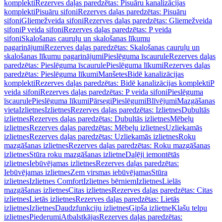
komplekti
Rezerves daļas paredzētas: Pisuāru kanalizācijas
komplekti
Pisuāru sifoni
Rezerves daļas paredzētas: Pisuāru
sifoni
Gliemežveida sifoni
Rezerves daļas paredzētas: Gliemežveida
sifoni
P veida sifoni
Rezerves daļas paredzētas: P veida
sifoni
Skalošanas cauruļu un skalošanas līkumu
pagarinājumi
Rezerves daļas paredzētas: Skalošanas cauruļu un
skalošanas līkumu pagarinājumi
Pieslēguma īscaurule
Rezerves daļas
paredzētas: Pieslēguma īscaurule
Pieslēguma līkumi
Rezerves daļas
paredzētas: Pieslēguma līkumi
Manšetes
Bidē kanalizācijas
komplekti
Rezerves daļas paredzētas: Bidē kanalizācijas komplekti
P
veida sifoni
Rezerves daļas paredzētas: P veida sifoni
Pieslēguma
īscaurule
Pieslēguma līkumi
Pārsegi
Pieslēgumi
Blīvējumi
Mazgāšanas
vieta
Izlietnes
Izlietnes
Rezerves daļas paredzētas: Izlietnes
Dubultās
izlietnes
Rezerves daļas paredzētas: Dubultās izlietnes
Mēbeļu
izlietnes
Rezerves daļas paredzētas: Mēbeļu izlietnes
Uzliekamās
izlietnes
Rezerves daļas paredzētas: Uzliekamās izlietnes
Roku
mazgāšanas izlietnes
Rezerves daļas paredzētas: Roku mazgāšanas
izlietnes
Stūra roku mazgāšanas izlietne
Daļēji iemontētās
izlietnes
Iebūvējamas izlietnes
Rezerves daļas paredzētas:
Iebūvējamas izlietnes
Zem virsmas iebūvējamas
Stūra
izlietnes
Izlietnes Comfort
Izlietnes bērniem
Izlietnes
Lielās
mazgāšanas izlietnes
Citas izlietnes
Rezerves daļas paredzētas: Citas
izlietnes
Lietās izlietnes
Rezerves daļas paredzētas: Lietās
izlietnes
Izlietnes
Daudzfunkciju izlietnes
Ģipša izlietne
Klašu telpu
izlietnes
Piederumi
Atbalstkājas
Rezerves daļas paredzētas: