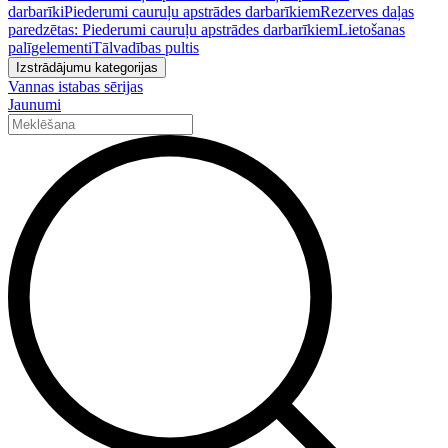
darbarīki
Piederumi cauruļu apstrādes darbarīkiem
Rezerves daļas
paredzētas: Piederumi cauruļu apstrādes darbarīkiem
Lietošanas
palīgelementi
Tālvadības pultis
Izstrādājumu kategorijas
Vannas istabas sērijas
Jaunumi