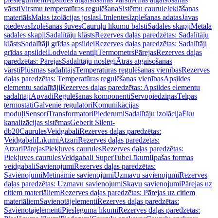
vārsti
Virsmu temperatūras regulēšana
Sistēmu caurule
Ieklāšanas
materiāls
Malas izolācijas joslas
Līmlentes
Izplešanas adatas
Javas
piedevas
Izplešanās šuves
Cauruļu līkumu balsti
Sadales skapji
Metāla
sadales skapji
Sadalītāju klāsts
Rezerves daļas paredzētas: Sadalītāju
klāsts
Sadalītāji grīdas apsildei
Rezerves daļas paredzētas: Sadalītāji
grīdas apsildei
Lodveida ventiļi
Termometrs
Pārejas
Rezerves daļas
paredzētas: Pārejas
Sadalītāju noslēgi
Ātrās atgaisošanas
vārsti
Plūsmas sadalītājs
Temperatūras regulēšanas vienības
Rezerves
daļas paredzētas: Temperatūras regulēšanas vienības
Apsildes
elementu sadalītāji
Rezerves daļas paredzētas: Apsildes elementu
sadalītāji
Apvadi
Regulēšanas komponenti
Servopiedziņas
Telpas
termostati
Galvenie regulatori
Komunikācijas
moduļi
Sensori
Transformatori
Piederumi
Sadalītāju izolācija
Ēku
kanalizācijas sistēmas
Geberit Silent-
db20
Caurules
Veidgabali
Rezerves daļas paredzētas:
Veidgabali
Līkumi
Atzari
Rezerves daļas paredzētas:
Atzari
Pārejas
Piekļuves caurules
Rezerves daļas paredzētas:
Piekļuves caurules
Veidgabali SuperTube
Līkumi
Īpašas formas
veidgabali
Savienojumi
Rezerves daļas paredzētas:
Savienojumi
Metināmie savienojumi
Uzmavu savienojumi
Rezerves
daļas paredzētas: Uzmavu savienojumi
Skavu savienojumi
Pārejas uz
citiem materiāliem
Rezerves daļas paredzētas: Pārejas uz citiem
materiāliem
Savienotājelementi
Rezerves daļas paredzētas:
Savienotājelementi
Pieslēguma līkumi
Rezerves daļas paredzētas: