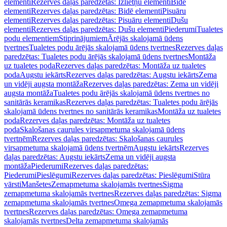
elementi
Rezerves daļas paredzētas: Izlietņu elementi
Bidē
elementi
Rezerves daļas paredzētas: Bidē elementi
Pisuāru
elementi
Rezerves daļas paredzētas: Pisuāru elementi
Dušu
elementi
Rezerves daļas paredzētas: Dušu elementi
Piederumi
Tualetes
podu elementiem
Stiprinājumiem
Ārējās skalojamā ūdens
tvertnes
Tualetes podu ārējās skalojamā ūdens tvertnes
Rezerves daļas
paredzētas: Tualetes podu ārējās skalojamā ūdens tvertnes
Montāža
uz tualetes poda
Rezerves daļas paredzētas: Montāža uz tualetes
poda
Augstu iekārts
Rezerves daļas paredzētas: Augstu iekārts
Zema
un vidēji augsta montāža
Rezerves daļas paredzētas: Zema un vidēji
augsta montāža
Tualetes podu ārējās skalojamā ūdens tvertnes no
sanitārās keramikas
Rezerves daļas paredzētas: Tualetes podu ārējās
skalojamā ūdens tvertnes no sanitārās keramikas
Montāža uz tualetes
poda
Rezerves daļas paredzētas: Montāža uz tualetes
poda
Skalošanas caurules virsapmetuma skalojamā ūdens
tvertnēm
Rezerves daļas paredzētas: Skalošanas caurules
virsapmetuma skalojamā ūdens tvertnēm
Augstu iekārts
Rezerves
daļas paredzētas: Augstu iekārts
Zema un vidēji augsta
montāža
Piederumi
Rezerves daļas paredzētas:
Piederumi
Pieslēgumi
Rezerves daļas paredzētas: Pieslēgumi
Stūra
vārsti
Manšetes
Zemapmetuma skalojamās tvertnes
Sigma
zemapmetuma skalojamās tvertnes
Rezerves daļas paredzētas: Sigma
zemapmetuma skalojamās tvertnes
Omega zemapmetuma skalojamās
tvertnes
Rezerves daļas paredzētas: Omega zemapmetuma
skalojamās tvertnes
Delta zemapmetuma skalojamās