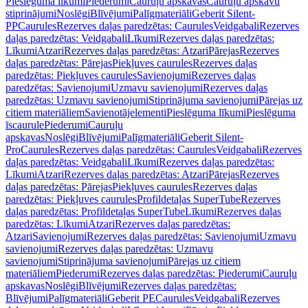
Pieslēguma līkumi
Piederumi
Cauruļu apskavas
Cauruļu apskavu
stiprinājumi
Noslēgi
Blīvējumi
Palīgmateriāli
Geberit Silent-
PP
Caurules
Rezerves daļas paredzētas: Caurules
Veidgabali
Rezerves
daļas paredzētas: Veidgabali
Līkumi
Rezerves daļas paredzētas:
Līkumi
Atzari
Rezerves daļas paredzētas: Atzari
Pārejas
Rezerves
daļas paredzētas: Pārejas
Piekļuves caurules
Rezerves daļas
paredzētas: Piekļuves caurules
Savienojumi
Rezerves daļas
paredzētas: Savienojumi
Uzmavu savienojumi
Rezerves daļas
paredzētas: Uzmavu savienojumi
Stiprinājuma savienojumi
Pārejas uz
citiem materiāliem
Savienotājelementi
Pieslēguma līkumi
Pieslēguma
īscaurule
Piederumi
Cauruļu
apskavas
Noslēgi
Blīvējumi
Palīgmateriāli
Geberit Silent-
Pro
Caurules
Rezerves daļas paredzētas: Caurules
Veidgabali
Rezerves
daļas paredzētas: Veidgabali
Līkumi
Rezerves daļas paredzētas:
Līkumi
Atzari
Rezerves daļas paredzētas: Atzari
Pārejas
Rezerves
daļas paredzētas: Pārejas
Piekļuves caurules
Rezerves daļas
paredzētas: Piekļuves caurules
Profildetaļas SuperTube
Rezerves
daļas paredzētas: Profildetaļas SuperTube
Līkumi
Rezerves daļas
paredzētas: Līkumi
Atzari
Rezerves daļas paredzētas:
Atzari
Savienojumi
Rezerves daļas paredzētas: Savienojumi
Uzmavu
savienojumi
Rezerves daļas paredzētas: Uzmavu
savienojumi
Stiprinājuma savienojumi
Pārejas uz citiem
materiāliem
Piederumi
Rezerves daļas paredzētas: Piederumi
Cauruļu
apskavas
Noslēgi
Blīvējumi
Rezerves daļas paredzētas:
Blīvējumi
Palīgmateriāli
Geberit PE
Caurules
Veidgabali
Rezerves