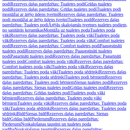
podi
Rezerves daļas paredzētas: Tualetes podi
Grīdas tualetes
podi
Rezerves daļas paredzētas: Grīdas tualetes podi
Tualetes podi
montāžai ar ārējo ūdens tvertni
Rezerves daļas paredzētas: Tualetes
podi montāžai ar ārējo ūdens tvertni
Tualetes podi
Rezerves daļas
paredzētas: Tualetes podi
Ārējās skalojamās tvertnes tualetes podiem,
no sanitārās keramikas
Montāža uz tualetes poda
Tualetes poda
vāki
Rezerves daļas paredzētas: Tualetes poda vāki
Tualetes poda
vāki
Rezerves daļas paredzētas: Tualetes poda vāki
Comfort tualetes
podi
Rezerves daļas paredzētas: Comfort tualetes podi
Paaugstināti
tualetes podi
Rezerves daļas paredzētas: Paaugstināti tualetes
podi
Pagarināti tualetes podi
Rezerves daļas paredzētas: Pagarināti
tualetes podi
Comfort tualetes poda vāki
Rezerves daļas paredzētas:
Comfort tualetes poda vāki
Tualetes poda vāki
Rezerves daļas
paredzētas: Tualetes poda vāki
Tualetes poda sēdriņķi
Rezerves daļas
paredzētas: Tualetes poda sēdriņķi
Tualetes podi bērniem
Rezerves
daļas paredzētas: Tualetes podi bērniem
Sienas tualetes podi
Rezerves
daļas paredzētas: Sienas tualetes podi
Grīdas tualetes podi
Rezerves
daļas paredzētas: Grīdas tualetes podi
Tualetes podu vāki
bērniem
Rezerves daļas paredzētas: Tualetes podu vāki
bērniem
Tualetes poda vāki
Rezerves daļas paredzētas: Tualetes poda
vāki
Tualetes poda sēdriņķi
Rezerves daļas paredzētas: Tualetes poda
sēdriņķi
Bidē
Sienas bidē
Rezerves daļas paredzētas: Sienas
bidē
Grīdas bidē
Piederumi
Rezerves daļas paredzētas:
Piederumi
Noskalošanas taustiņi un tualetes poda
vadība
Noskalošanas taustiņi
Rezerves daļas paredzētas: