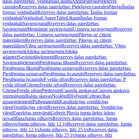
daļas paredzētas: Veidgabali
Līkumi
Atzari
Pārejas
Piekļuves
caurules
Rezerves daļas paredzētas: Piekļuves caurules
Pārejas
Īpašas
formas veidgabali
Rezerves daļas paredzētas: Īpašas formas
veidgabali
Veidgabali SuperTube
Līkumi
Īpašas formas
veidgabali
Savienojumi
Rezerves daļas paredzētas:
Savienojumi
Metināmie savienojumi
Uzmavu savienojumi
Rezerves
daļas paredzētas: Uzmavu savienojumi
Pārejas uz citiem
materiāliem
Rezerves daļas paredzētas: Pārejas uz citiem
materiāliem
Vītņu savienojumi
Rezerves daļas paredzētas: Vītņu
savienojumi
Atloka savienojumi
Atloka
adapteri
Savienotājelementi
Rezerves daļas paredzētas:
Savienotājelementi
Pieslēguma līkumi
Rezerves daļas paredzētas:
Pieslēguma līkumi
Pieslēguma uzmavas
Rezerves daļas paredzētas:
Pieslēguma uzmavas
Pieslēguma īscaurule
Rezerves daļas paredzētas:
Pieslēguma īscaurule
P veida sifoni
Rezerves daļas paredzētas: P
veida sifoni
Gliemežveida sifoni
Rezerves daļas paredzētas:
Gliemežveida sifoni
Piederumi
Cauruļu apskavas
Cauruļu apskavu
stiprinājumi
Balsta skavas
Noslēgi
Blīvējumi
Celtniecības
aizsargelementi
Palīgmateriāli
Kanalizācijas ventilācijas
vārsti
Ventilācijas vārsti
Rezerves daļas paredzētas: Ventilācijas
vārsti
Enerģijas pretvārsti
Geberit Pluvia jumta lietus ūdens
novadīšana
Jumta piltuves
Rezerves daļas paredzētas: Jumta
piltuves
Jumta piltuves, līdz 12 l/s
Rezerves daļas paredzētas: Jumta
piltuves, līdz 12 l/s
Jumta piltuves, līdz 25 l/s
Rezerves daļas
paredzētas: Jumta piltuves, līdz 25 l/s
Jumta piltuves, līdz