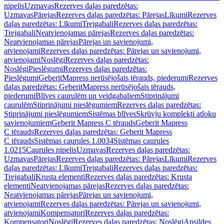
nipelis
Uzmavas
Rezerves daļas paredzētas:
Uzmavas
Pārejas
Rezerves daļas paredzētas: Pārejas
Līkumi
Rezerves
daļas paredzētas: Līkumi
Trejgabali
Rezerves daļas paredzētas:
Trejgabali
Neatvienojamas pārejas
Rezerves daļas paredzētas:
Neatvienojamas pārejas
Pārejas un savienojumi,
atvienojami
Rezerves daļas paredzētas: Pārejas un savienojumi,
atvienojami
Noslēgi
Rezerves daļas paredzētas:
Noslēgi
Pieslēgumi
Rezerves daļas paredzētas:
Pieslēgumi
GeberitMapress nerūsējošais tērauds, piederumi
Rezerves
daļas paredzētas: GeberitMapress nerūsējošais tērauds,
piederumi
Blīves caurulēm un veidgabaliem
Stiprinājumi
caurulēm
Stiprinājumi pieslēgumiem
Rezerves daļas paredzētas:
Stiprinājumi pieslēgumiem
Sistēmas blīves
Skrūvju komplekti atloku
savienojumiem
Geberit Mapress C tērauds
Geberit Mapress
C tērauds
Rezerves daļas paredzētas: Geberit Mapress
C tērauds
Sistēmas caurules 1.0034
Sistēmas caurules
1.0215
Caurules nipelis
Uzmavas
Rezerves daļas paredzētas:
Uzmavas
Pārejas
Rezerves daļas paredzētas: Pārejas
Līkumi
Rezerves
daļas paredzētas: Līkumi
Trejgabali
Rezerves daļas paredzētas:
Trejgabali
Krusta elementi
Rezerves daļas paredzētas: Krusta
elementi
Neatvienojamas pārejas
Rezerves daļas paredzētas:
Neatvienojamas pārejas
Pārejas un savienojumi,
atvienojami
Rezerves daļas paredzētas: Pārejas un savienojumi,
atvienojami
Kompensatori
Rezerves daļas paredzētas:
Kompensatori
Noslēgi
Rezerves daļas paredzētas: Noslēgi
Apsildes