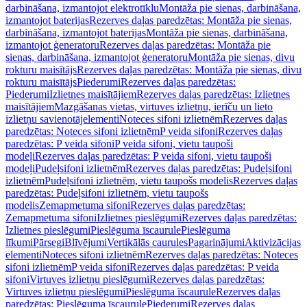
darbināšana, izmantojot elektrotīklu
Montāža pie sienas, darbināšana,
izmantojot baterijas
Rezerves daļas paredzētas: Montāža pie sienas,
darbināšana, izmantojot baterijas
Montāža pie sienas, darbināšana,
izmantojot ģeneratoru
Rezerves daļas paredzētas: Montāža pie
sienas, darbināšana, izmantojot ģeneratoru
Montāža pie sienas, divu
rokturu maisītājs
Rezerves daļas paredzētas: Montāža pie sienas, divu
rokturu maisītājs
Piederumi
Rezerves daļas paredzētas:
Piederumi
Izlietnes maisītājiem
Rezerves daļas paredzētas: Izlietnes
maisītājiem
Mazgāšanas vietas, virtuves izlietņu, ierīču un lieto
izlietņu savienotājelementi
Noteces sifoni izlietnēm
Rezerves daļas
paredzētas: Noteces sifoni izlietnēm
P veida sifoni
Rezerves daļas
paredzētas: P veida sifoni
P veida sifoni, vietu taupoši
modeļi
Rezerves daļas paredzētas: P veida sifoni, vietu taupoši
modeļi
Pudeļsifoni izlietnēm
Rezerves daļas paredzētas: Pudeļsifoni
izlietnēm
Pudeļsifoni izlietnēm, vietu taupošs modelis
Rezerves daļas
paredzētas: Pudeļsifoni izlietnēm, vietu taupošs
modelis
Zemapmetuma sifoni
Rezerves daļas paredzētas:
Zemapmetuma sifoni
Izlietnes pieslēgumi
Rezerves daļas paredzētas:
Izlietnes pieslēgumi
Pieslēguma īscaurule
Pieslēguma
līkumi
Pārsegi
Blīvējumi
Vertikālās caurules
Pagarinājumi
Aktivizācijas
elementi
Noteces sifoni izlietnēm
Rezerves daļas paredzētas: Noteces
sifoni izlietnēm
P veida sifoni
Rezerves daļas paredzētas: P veida
sifoni
Virtuves izlietņu pieslēgumi
Rezerves daļas paredzētas:
Virtuves izlietņu pieslēgumi
Pieslēguma īscaurule
Rezerves daļas
paredzētas: Pieslēguma īscaurule
Piederumi
Rezerves daļas