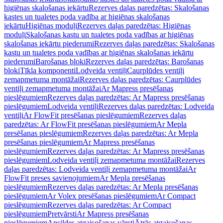
higiēnas skalošanas iekārtu
Rezerves daļas paredzētas: Skalošanas
kastes un tualetes poda vadība ar higiēnas skalošanas
iekārtu
Higiēnas moduļi
Rezerves daļas paredzētas: Higiēnas
moduļi
Skalošanas kastu un tualetes poda vadības ar higiēnas
skalošanas iekārtu piederumi
Rezerves daļas paredzētas: Skalošanas
kastu un tualetes poda vadības ar higiēnas skalošanas iekārtu
piederumi
Barošanas bloki
Rezerves daļas paredzētas: Barošanas
bloki
Tīkla komponenti
Lodveida ventiļi
Caurplūdes ventiļi
zemapmetuma montāžai
Rezerves daļas paredzētas: Caurplūdes
ventiļi zemapmetuma montāžai
Ar Mapress presēšanas
pieslēgumiem
Rezerves daļas paredzētas: Ar Mapress presēšanas
pieslēgumiem
Lodveida ventiļi
Rezerves daļas paredzētas: Lodveida
ventiļi
Ar FlowFit presēšanas pieslēgumiem
Rezerves daļas
paredzētas: Ar FlowFit presēšanas pieslēgumiem
Ar Mepla
presēšanas pieslēgumiem
Rezerves daļas paredzētas: Ar Mepla
presēšanas pieslēgumiem
Ar Mapress presēšanas
pieslēgumiem
Rezerves daļas paredzētas: Ar Mapress presēšanas
pieslēgumiem
Lodveida ventiļi zemapmetuma montāžai
Rezerves
daļas paredzētas: Lodveida ventiļi zemapmetuma montāžai
Ar
FlowFit preses savienojumiem
Ar Mepla presēšanas
pieslēgumiem
Rezerves daļas paredzētas: Ar Mepla presēšanas
pieslēgumiem
Ar Volex presēšanas pieslēgumiem
Ar Compact
pieslēgumiem
Rezerves daļas paredzētas: Ar Compact
pieslēgumiem
Pretvārsti
Ar Mapress presēšanas
pieslēgumiem
Apsildes atgaisošanas vārsti
Ātrās atgaisošanas