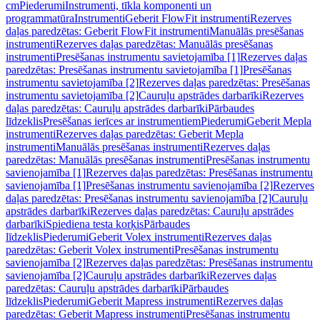
cm
Piederumi
Instrumenti, tīkla komponenti un
programmatūra
Instrumenti
Geberit FlowFit instrumenti
Rezerves
daļas paredzētas: Geberit FlowFit instrumenti
Manuālās presēšanas
instrumenti
Rezerves daļas paredzētas: Manuālās presēšanas
instrumenti
Presēšanas instrumentu savietojamība [1]
Rezerves daļas
paredzētas: Presēšanas instrumentu savietojamība [1]
Presēšanas
instrumentu savietojamība [2]
Rezerves daļas paredzētas: Presēšanas
instrumentu savietojamība [2]
Cauruļu apstrādes darbarīki
Rezerves
daļas paredzētas: Cauruļu apstrādes darbarīki
Pārbaudes
līdzeklis
Presēšanas ierīces ar instrumentiem
Piederumi
Geberit Mepla
instrumenti
Rezerves daļas paredzētas: Geberit Mepla
instrumenti
Manuālās presēšanas instrumenti
Rezerves daļas
paredzētas: Manuālās presēšanas instrumenti
Presēšanas instrumentu
savienojamība [1]
Rezerves daļas paredzētas: Presēšanas instrumentu
savienojamība [1]
Presēšanas instrumentu savienojamība [2]
Rezerves
daļas paredzētas: Presēšanas instrumentu savienojamība [2]
Cauruļu
apstrādes darbarīki
Rezerves daļas paredzētas: Cauruļu apstrādes
darbarīki
Spiediena testa korķis
Pārbaudes
līdzeklis
Piederumi
Geberit Volex instrumenti
Rezerves daļas
paredzētas: Geberit Volex instrumenti
Presēšanas instrumentu
savienojamība [2]
Rezerves daļas paredzētas: Presēšanas instrumentu
savienojamība [2]
Cauruļu apstrādes darbarīki
Rezerves daļas
paredzētas: Cauruļu apstrādes darbarīki
Pārbaudes
līdzeklis
Piederumi
Geberit Mapress instrumenti
Rezerves daļas
paredzētas: Geberit Mapress instrumenti
Presēšanas instrumentu