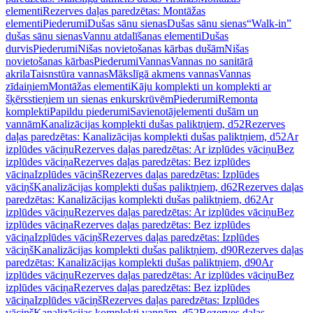
elementi
Rezerves daļas paredzētas: Montāžas
elementi
Piederumi
Dušas sānu sienas
Dušas sānu sienas
“Walk-in”
dušas sānu sienas
Vannu atdalīšanas elementi
Dušas
durvis
Piederumi
Nišas novietošanas kārbas dušām
Nišas
novietošanas kārbas
Piederumi
Vannas
Vannas no sanitārā
akrila
Taisnstūra vannas
Mākslīgā akmens vannas
Vannas
zīdaiņiem
Montāžas elementi
Kāju komplekti un komplekti ar
šķērsstieņiem un sienas enkurskrūvēm
Piederumi
Remonta
komplekti
Papildu piederumi
Savienotājelementi dušām un
vannām
Kanalizācijas komplekti dušas paliktņiem, d52
Rezerves
daļas paredzētas: Kanalizācijas komplekti dušas paliktņiem, d52
Ar
izplūdes vāciņu
Rezerves daļas paredzētas: Ar izplūdes vāciņu
Bez
izplūdes vāciņa
Rezerves daļas paredzētas: Bez izplūdes
vāciņa
Izplūdes vāciņš
Rezerves daļas paredzētas: Izplūdes
vāciņš
Kanalizācijas komplekti dušas paliktņiem, d62
Rezerves daļas
paredzētas: Kanalizācijas komplekti dušas paliktņiem, d62
Ar
izplūdes vāciņu
Rezerves daļas paredzētas: Ar izplūdes vāciņu
Bez
izplūdes vāciņa
Rezerves daļas paredzētas: Bez izplūdes
vāciņa
Izplūdes vāciņš
Rezerves daļas paredzētas: Izplūdes
vāciņš
Kanalizācijas komplekti dušas paliktņiem, d90
Rezerves daļas
paredzētas: Kanalizācijas komplekti dušas paliktņiem, d90
Ar
izplūdes vāciņu
Rezerves daļas paredzētas: Ar izplūdes vāciņu
Bez
izplūdes vāciņa
Rezerves daļas paredzētas: Bez izplūdes
vāciņa
Izplūdes vāciņš
Rezerves daļas paredzētas: Izplūdes
vāciņš
Kanalizācijas komplekti vannām, d52
Rezerves daļas