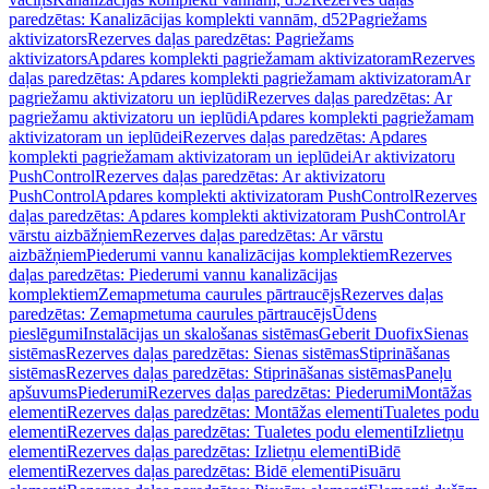
paredzētas: Kanalizācijas komplekti vannām, d52
Pagriežams
aktivizators
Rezerves daļas paredzētas: Pagriežams
aktivizators
Apdares komplekti pagriežamam aktivizatoram
Rezerves
daļas paredzētas: Apdares komplekti pagriežamam aktivizatoram
Ar
pagriežamu aktivizatoru un ieplūdi
Rezerves daļas paredzētas: Ar
pagriežamu aktivizatoru un ieplūdi
Apdares komplekti pagriežamam
aktivizatoram un ieplūdei
Rezerves daļas paredzētas: Apdares
komplekti pagriežamam aktivizatoram un ieplūdei
Ar aktivizatoru
PushControl
Rezerves daļas paredzētas: Ar aktivizatoru
PushControl
Apdares komplekti aktivizatoram PushControl
Rezerves
daļas paredzētas: Apdares komplekti aktivizatoram PushControl
Ar
vārstu aizbāžņiem
Rezerves daļas paredzētas: Ar vārstu
aizbāžņiem
Piederumi vannu kanalizācijas komplektiem
Rezerves
daļas paredzētas: Piederumi vannu kanalizācijas
komplektiem
Zemapmetuma caurules pārtraucējs
Rezerves daļas
paredzētas: Zemapmetuma caurules pārtraucējs
Ūdens
pieslēgumi
Instalācijas un skalošanas sistēmas
Geberit Duofix
Sienas
sistēmas
Rezerves daļas paredzētas: Sienas sistēmas
Stiprināšanas
sistēmas
Rezerves daļas paredzētas: Stiprināšanas sistēmas
Paneļu
apšuvums
Piederumi
Rezerves daļas paredzētas: Piederumi
Montāžas
elementi
Rezerves daļas paredzētas: Montāžas elementi
Tualetes podu
elementi
Rezerves daļas paredzētas: Tualetes podu elementi
Izlietņu
elementi
Rezerves daļas paredzētas: Izlietņu elementi
Bidē
elementi
Rezerves daļas paredzētas: Bidē elementi
Pisuāru