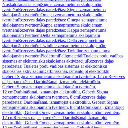
Noskalošanas taustiņi
Sigma zemapmetuma skalojamām
tvertnēm
Rezerves daļas paredzētas: Sigma zemapmetuma
skalojamām tvertnēm
Omega zemapmetuma skalojamām
tvertnēm
Rezerves daļas paredzētas: Omega zemapmetuma
skalojamām tvertnēm
Kappa zemapmetuma skalojamām
tvertnēm
Rezerves daļas paredzētas: Kappa zemapmetuma
skalojamām tvertnēm
Delta zemapmetuma skalojamām
tvertnēm
Rezerves daļas paredzētas: Delta zemapmetuma
skalojamām tvertnēm
Twinline zemapmetuma skalojamām
tvertnēm
Rezerves daļas paredzētas: Twinline zemapmetuma
skalojamām tvertnēm
Piederumi
Palīgmateriāli
Tualetes podu vadības
sistēmas ar elektronisku skalošanas aktivizāciju
Rezerves daļas
paredzētas: Tualetes podu vadības sistēmas ar elektronisku
skalošanas aktivizāciju
Darbināšanai, izmantojot elektrotīklu,
Geberit Sigma zemapmetuma skalojamām tvertnēm, 12 cm
Rezerves
daļas paredzētas: Darbināšanai, izmantojot elektrotīklu,
Geberit Sigma zemapmetuma skalojamām tvertnēm,
12 cm
Darbināšanai, izmantojot elektrotīklu, Geberit Sigma
zemapmetuma skalojamām tvertnēm, 8 cm
Rezerves daļas
paredzētas: Darbināšanai, izmantojot elektrotīklu, Geberit Sigma
zemapmetuma skalojamām tvertnēm, 8 cm
Darbināšanai, izmantojot
elektrotīklu, Geberit Omega zemapmetuma skalojamām tvertnēm,
12 cm
Rezerves daļas paredzētas: Darbināšanai, izmantojot
elektrotīklu, Geberit Omega zemapmetuma skalojamām tvertnēm,
12 cm
Darbināšanai, izmantojot baterijas, Geberit Sigma