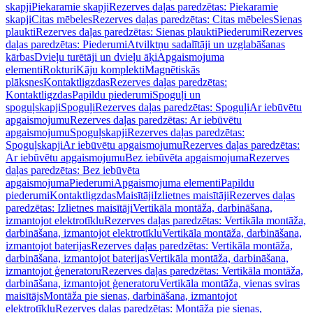
skapji
Piekaramie skapji
Rezerves daļas paredzētas: Piekaramie
skapji
Citas mēbeles
Rezerves daļas paredzētas: Citas mēbeles
Sienas
plaukti
Rezerves daļas paredzētas: Sienas plaukti
Piederumi
Rezerves
daļas paredzētas: Piederumi
Atvilktņu sadalītāji un uzglabāšanas
kārbas
Dvieļu turētāji un dvieļu āķi
Apgaismojuma
elementi
Rokturi
Kāju komplekti
Magnētiskās
plāksnes
Kontaktligzdas
Rezerves daļas paredzētas:
Kontaktligzdas
Papildu piederumi
Spoguļi un
spoguļskapji
Spoguļi
Rezerves daļas paredzētas: Spoguļi
Ar iebūvētu
apgaismojumu
Rezerves daļas paredzētas: Ar iebūvētu
apgaismojumu
Spoguļskapji
Rezerves daļas paredzētas:
Spoguļskapji
Ar iebūvētu apgaismojumu
Rezerves daļas paredzētas:
Ar iebūvētu apgaismojumu
Bez iebūvēta apgaismojuma
Rezerves
daļas paredzētas: Bez iebūvēta
apgaismojuma
Piederumi
Apgaismojuma elementi
Papildu
piederumi
Kontaktligzdas
Maisītāji
Izlietnes maisītāji
Rezerves daļas
paredzētas: Izlietnes maisītāji
Vertikāla montāža, darbināšana,
izmantojot elektrotīklu
Rezerves daļas paredzētas: Vertikāla montāža,
darbināšana, izmantojot elektrotīklu
Vertikāla montāža, darbināšana,
izmantojot baterijas
Rezerves daļas paredzētas: Vertikāla montāža,
darbināšana, izmantojot baterijas
Vertikāla montāža, darbināšana,
izmantojot ģeneratoru
Rezerves daļas paredzētas: Vertikāla montāža,
darbināšana, izmantojot ģeneratoru
Vertikāla montāža, vienas sviras
maisītājs
Montāža pie sienas, darbināšana, izmantojot
elektrotīklu
Rezerves daļas paredzētas: Montāža pie sienas,