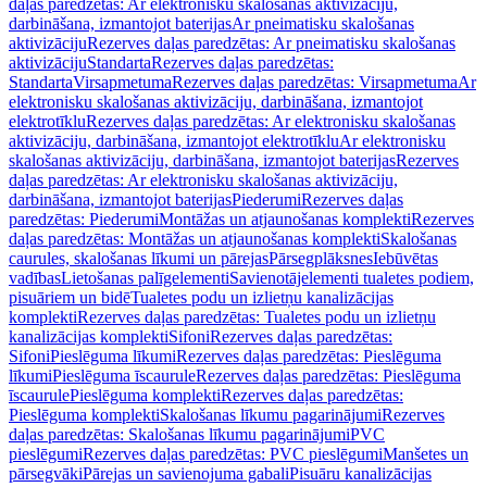
daļas paredzētas: Ar elektronisku skalošanas aktivizāciju,
darbināšana, izmantojot baterijas
Ar pneimatisku skalošanas
aktivizāciju
Rezerves daļas paredzētas: Ar pneimatisku skalošanas
aktivizāciju
Standarta
Rezerves daļas paredzētas:
Standarta
Virsapmetuma
Rezerves daļas paredzētas: Virsapmetuma
Ar
elektronisku skalošanas aktivizāciju, darbināšana, izmantojot
elektrotīklu
Rezerves daļas paredzētas: Ar elektronisku skalošanas
aktivizāciju, darbināšana, izmantojot elektrotīklu
Ar elektronisku
skalošanas aktivizāciju, darbināšana, izmantojot baterijas
Rezerves
daļas paredzētas: Ar elektronisku skalošanas aktivizāciju,
darbināšana, izmantojot baterijas
Piederumi
Rezerves daļas
paredzētas: Piederumi
Montāžas un atjaunošanas komplekti
Rezerves
daļas paredzētas: Montāžas un atjaunošanas komplekti
Skalošanas
caurules, skalošanas līkumi un pārejas
Pārsegplāksnes
Iebūvētas
vadības
Lietošanas palīgelementi
Savienotājelementi tualetes podiem,
pisuāriem un bidē
Tualetes podu un izlietņu kanalizācijas
komplekti
Rezerves daļas paredzētas: Tualetes podu un izlietņu
kanalizācijas komplekti
Sifoni
Rezerves daļas paredzētas:
Sifoni
Pieslēguma līkumi
Rezerves daļas paredzētas: Pieslēguma
līkumi
Pieslēguma īscaurule
Rezerves daļas paredzētas: Pieslēguma
īscaurule
Pieslēguma komplekti
Rezerves daļas paredzētas:
Pieslēguma komplekti
Skalošanas līkumu pagarinājumi
Rezerves
daļas paredzētas: Skalošanas līkumu pagarinājumi
PVC
pieslēgumi
Rezerves daļas paredzētas: PVC pieslēgumi
Manšetes un
pārsegvāki
Pārejas un savienojuma gabali
Pisuāru kanalizācijas