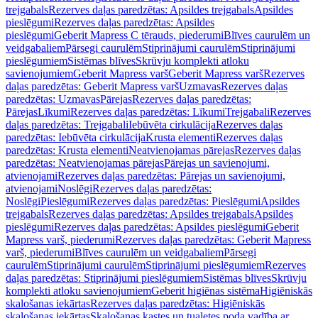
trejgabals
Rezerves daļas paredzētas: Apsildes trejgabals
Apsildes
pieslēgumi
Rezerves daļas paredzētas: Apsildes
pieslēgumi
Geberit Mapress C tērauds, piederumi
Blīves caurulēm un
veidgabaliem
Pārsegi caurulēm
Stiprinājumi caurulēm
Stiprinājumi
pieslēgumiem
Sistēmas blīves
Skrūvju komplekti atloku
savienojumiem
Geberit Mapress varš
Geberit Mapress varš
Rezerves
daļas paredzētas: Geberit Mapress varš
Uzmavas
Rezerves daļas
paredzētas: Uzmavas
Pārejas
Rezerves daļas paredzētas:
Pārejas
Līkumi
Rezerves daļas paredzētas: Līkumi
Trejgabali
Rezerves
daļas paredzētas: Trejgabali
Iebūvēta cirkulācija
Rezerves daļas
paredzētas: Iebūvēta cirkulācija
Krusta elementi
Rezerves daļas
paredzētas: Krusta elementi
Neatvienojamas pārejas
Rezerves daļas
paredzētas: Neatvienojamas pārejas
Pārejas un savienojumi,
atvienojami
Rezerves daļas paredzētas: Pārejas un savienojumi,
atvienojami
Noslēgi
Rezerves daļas paredzētas:
Noslēgi
Pieslēgumi
Rezerves daļas paredzētas: Pieslēgumi
Apsildes
trejgabals
Rezerves daļas paredzētas: Apsildes trejgabals
Apsildes
pieslēgumi
Rezerves daļas paredzētas: Apsildes pieslēgumi
Geberit
Mapress varš, piederumi
Rezerves daļas paredzētas: Geberit Mapress
varš, piederumi
Blīves caurulēm un veidgabaliem
Pārsegi
caurulēm
Stiprinājumi caurulēm
Stiprinājumi pieslēgumiem
Rezerves
daļas paredzētas: Stiprinājumi pieslēgumiem
Sistēmas blīves
Skrūvju
komplekti atloku savienojumiem
Geberit higiēnas sistēma
Higiēniskās
skalošanas iekārtas
Rezerves daļas paredzētas: Higiēniskās
skalošanas iekārtas
Skalošanas kastes un tualetes poda vadība ar