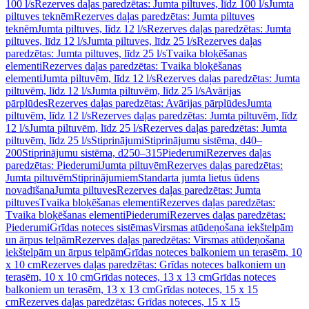
100 l/s
Rezerves daļas paredzētas: Jumta piltuves, līdz 100 l/s
Jumta
piltuves teknēm
Rezerves daļas paredzētas: Jumta piltuves
teknēm
Jumta piltuves, līdz 12 l/s
Rezerves daļas paredzētas: Jumta
piltuves, līdz 12 l/s
Jumta piltuves, līdz 25 l/s
Rezerves daļas
paredzētas: Jumta piltuves, līdz 25 l/s
Tvaika bloķēšanas
elementi
Rezerves daļas paredzētas: Tvaika bloķēšanas
elementi
Jumta piltuvēm, līdz 12 l/s
Rezerves daļas paredzētas: Jumta
piltuvēm, līdz 12 l/s
Jumta piltuvēm, līdz 25 l/s
Avārijas
pārplūdes
Rezerves daļas paredzētas: Avārijas pārplūdes
Jumta
piltuvēm, līdz 12 l/s
Rezerves daļas paredzētas: Jumta piltuvēm, līdz
12 l/s
Jumta piltuvēm, līdz 25 l/s
Rezerves daļas paredzētas: Jumta
piltuvēm, līdz 25 l/s
Stiprinājumi
Stiprinājumu sistēma, d40–
200
Stiprinājumu sistēma, d250–315
Piederumi
Rezerves daļas
paredzētas: Piederumi
Jumta piltuvēm
Rezerves daļas paredzētas:
Jumta piltuvēm
Stiprinājumiem
Standarta jumta lietus ūdens
novadīšana
Jumta piltuves
Rezerves daļas paredzētas: Jumta
piltuves
Tvaika bloķēšanas elementi
Rezerves daļas paredzētas:
Tvaika bloķēšanas elementi
Piederumi
Rezerves daļas paredzētas:
Piederumi
Grīdas noteces sistēmas
Virsmas atūdeņošana iekštelpām
un ārpus telpām
Rezerves daļas paredzētas: Virsmas atūdeņošana
iekštelpām un ārpus telpām
Grīdas noteces balkoniem un terasēm, 10
x 10 cm
Rezerves daļas paredzētas: Grīdas noteces balkoniem un
terasēm, 10 x 10 cm
Grīdas noteces, 13 x 13 cm
Grīdas noteces
balkoniem un terasēm, 13 x 13 cm
Grīdas noteces, 15 x 15
cm
Rezerves daļas paredzētas: Grīdas noteces, 15 x 15