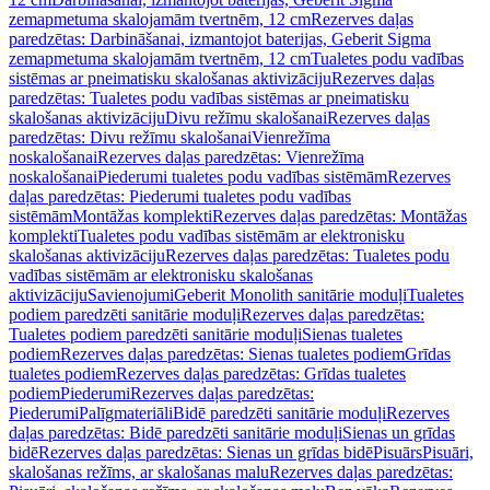
zemapmetuma skalojamām tvertnēm, 12 cm
Rezerves daļas
paredzētas: Darbināšanai, izmantojot baterijas, Geberit Sigma
zemapmetuma skalojamām tvertnēm, 12 cm
Tualetes podu vadības
sistēmas ar pneimatisku skalošanas aktivizāciju
Rezerves daļas
paredzētas: Tualetes podu vadības sistēmas ar pneimatisku
skalošanas aktivizāciju
Divu režīmu skalošanai
Rezerves daļas
paredzētas: Divu režīmu skalošanai
Vienrežīma
noskalošanai
Rezerves daļas paredzētas: Vienrežīma
noskalošanai
Piederumi tualetes podu vadības sistēmām
Rezerves
daļas paredzētas: Piederumi tualetes podu vadības
sistēmām
Montāžas komplekti
Rezerves daļas paredzētas: Montāžas
komplekti
Tualetes podu vadības sistēmām ar elektronisku
skalošanas aktivizāciju
Rezerves daļas paredzētas: Tualetes podu
vadības sistēmām ar elektronisku skalošanas
aktivizāciju
Savienojumi
Geberit Monolith sanitārie moduļi
Tualetes
podiem paredzēti sanitārie moduļi
Rezerves daļas paredzētas:
Tualetes podiem paredzēti sanitārie moduļi
Sienas tualetes
podiem
Rezerves daļas paredzētas: Sienas tualetes podiem
Grīdas
tualetes podiem
Rezerves daļas paredzētas: Grīdas tualetes
podiem
Piederumi
Rezerves daļas paredzētas:
Piederumi
Palīgmateriāli
Bidē paredzēti sanitārie moduļi
Rezerves
daļas paredzētas: Bidē paredzēti sanitārie moduļi
Sienas un grīdas
bidē
Rezerves daļas paredzētas: Sienas un grīdas bidē
Pisuārs
Pisuāri,
skalošanas režīms, ar skalošanas malu
Rezerves daļas paredzētas: