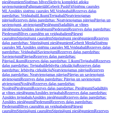
pieslēgumiem
Sistēmas blīves
Skrūvju komplekti atloku
savienojumiem
Palīgmateriāli
Geberit PushFit
Sistēmu caurules
ML
Apsildes sistēmu caurules ML
Veidgabali
Rezerves daļas
paredzētas: Veidgabali
Līkumi
Trejgabali
Neatvienojamas
pārejas
Rezerves daļas paredzētas: Neatvienojamas pārejas
Pārejas un
savienojumi, atvienojami
Pieslēgumi
Sadalītājs ar vītnes
pieslēgumu
Apsildes pieslēgumi
Piederumi
Rezerves daļas paredzētas:
Piederumi
Blīves caurulēm un veidgabaliem
Pārsegi
caurulēm
Stiprinājumi caurulēm
Stiprinājumi pieslēgumiem
Rezerves
daļas paredzētas: Stiprinājumi pieslēgumiem
Geberit Mepla
Sistēmu
caurules ML
Apsildes sistēmu caurules ML
Veidgabali
Rezerves daļas
paredzētas: Veidgabali
Savienojumi
Rezerves daļas paredzētas:
Savienojumi
Pārejas
Rezerves daļas paredzētas:
Pārejas
Līkumi
Rezerves daļas paredzētas: Līkumi
Trejgabali
Rezerves
daļas paredzētas: Trejgabali
Iebūvēta cirkulācija
Rezerves daļas
paredzētas: Iebūvēta cirkulācija
Neatvienojamas pārejas
Rezerves
daļas paredzētas: Neatvienojamas pārejas
Pārejas un savienojumi,
atvienojami
Rezerves daļas paredzētas: Pārejas un savienojumi,
atvienojami
Noslēgi
Rezerves daļas paredzētas:
Noslēgi
Pieslēgumi
Rezerves daļas paredzētas: Pieslēgumi
Sadalītājs
ar vītnes pieslēgumu
Apsildes trejgabals
Rezerves daļas paredzētas:
Apsildes trejgabals
Apsildes pieslēgumi
Rezerves daļas paredzētas:
Apsildes pieslēgumi
Piederumi
Rezerves daļas paredzētas:
Piederumi
Blīves caurulēm un veidgabaliem
Pārsegi
caurulēm
Stiprinājumi caurulēm
Stiprinājumi pieslēgumiem
Rezerves