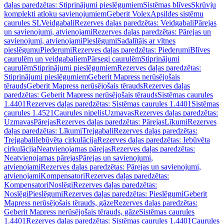
daļas paredzētas: Stiprinājumi pieslēgumiem
Sistēmas blīves
Skrūvju
komplekti atloku savienojumiem
Geberit Volex
Apsildes sistēmu
caurules SL
Veidgabali
Rezerves daļas paredzētas: Veidgabali
Pārejas
un savienojumi, atvienojami
Rezerves daļas paredzētas: Pārejas un
savienojumi, atvienojami
Pieslēgumi
Sadalītājs ar vītnes
pieslēgumu
Piederumi
Rezerves daļas paredzētas: Piederumi
Blīves
caurulēm un veidgabaliem
Pārsegi caurulēm
Stiprinājumi
caurulēm
Stiprinājumi pieslēgumiem
Rezerves daļas paredzētas:
Stiprinājumi pieslēgumiem
Geberit Mapress nerūsējošais
tērauds
Geberit Mapress nerūsējošais tērauds
Rezerves daļas
paredzētas: Geberit Mapress nerūsējošais tērauds
Sistēmas caurules
1.4401
Rezerves daļas paredzētas: Sistēmas caurules 1.4401
Sistēmas
caurules 1.4521
Caurules nipelis
Uzmavas
Rezerves daļas paredzētas:
Uzmavas
Pārejas
Rezerves daļas paredzētas: Pārejas
Līkumi
Rezerves
daļas paredzētas: Līkumi
Trejgabali
Rezerves daļas paredzētas:
Trejgabali
Iebūvēta cirkulācija
Rezerves daļas paredzētas: Iebūvēta
cirkulācija
Neatvienojamas pārejas
Rezerves daļas paredzētas:
Neatvienojamas pārejas
Pārejas un savienojumi,
atvienojami
Rezerves daļas paredzētas: Pārejas un savienojumi,
atvienojami
Kompensatori
Rezerves daļas paredzētas:
Kompensatori
Noslēgi
Rezerves daļas paredzētas:
Noslēgi
Pieslēgumi
Rezerves daļas paredzētas: Pieslēgumi
Geberit
Mapress nerūsējošais tērauds, gāze
Rezerves daļas paredzētas:
Geberit Mapress nerūsējošais tērauds, gāze
Sistēmas caurules
1.4401
Rezerves daļas paredzētas: Sistēmas caurules 1.4401
Caurules