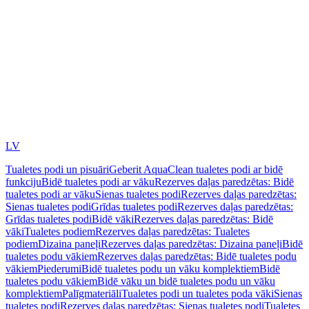
LV
Tualetes podi un pisuāri
Geberit AquaClean tualetes podi ar bidē
funkciju
Bidē tualetes podi ar vāku
Rezerves daļas paredzētas: Bidē
tualetes podi ar vāku
Sienas tualetes podi
Rezerves daļas paredzētas:
Sienas tualetes podi
Grīdas tualetes podi
Rezerves daļas paredzētas:
Grīdas tualetes podi
Bidē vāki
Rezerves daļas paredzētas: Bidē
vāki
Tualetes podiem
Rezerves daļas paredzētas: Tualetes
podiem
Dizaina paneļi
Rezerves daļas paredzētas: Dizaina paneļi
Bidē
tualetes podu vākiem
Rezerves daļas paredzētas: Bidē tualetes podu
vākiem
Piederumi
Bidē tualetes podu un vāku komplektiem
Bidē
tualetes podu vākiem
Bidē vāku un bidē tualetes podu un vāku
komplektiem
Palīgmateriāli
Tualetes podi un tualetes poda vāki
Sienas
tualetes podi
Rezerves daļas paredzētas: Sienas tualetes podi
Tualetes