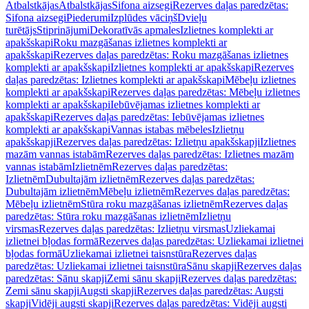
Atbalstkājas
Atbalstkājas
Sifona aizsegi
Rezerves daļas paredzētas:
Sifona aizsegi
Piederumi
Izplūdes vāciņš
Dvieļu
turētājs
Stiprinājumi
Dekoratīvās apmales
Izlietnes komplekti ar
apakšskapi
Roku mazgāšanas izlietnes komplekti ar
apakšskapi
Rezerves daļas paredzētas: Roku mazgāšanas izlietnes
komplekti ar apakšskapi
Izlietnes komplekti ar apakšskapi
Rezerves
daļas paredzētas: Izlietnes komplekti ar apakšskapi
Mēbeļu izlietnes
komplekti ar apakšskapi
Rezerves daļas paredzētas: Mēbeļu izlietnes
komplekti ar apakšskapi
Iebūvējamas izlietnes komplekti ar
apakšskapi
Rezerves daļas paredzētas: Iebūvējamas izlietnes
komplekti ar apakšskapi
Vannas istabas mēbeles
Izlietņu
apakšskapji
Rezerves daļas paredzētas: Izlietņu apakšskapji
Izlietnes
mazām vannas istabām
Rezerves daļas paredzētas: Izlietnes mazām
vannas istabām
Izlietnēm
Rezerves daļas paredzētas:
Izlietnēm
Dubultajām izlietnēm
Rezerves daļas paredzētas:
Dubultajām izlietnēm
Mēbeļu izlietnēm
Rezerves daļas paredzētas:
Mēbeļu izlietnēm
Stūra roku mazgāšanas izlietnēm
Rezerves daļas
paredzētas: Stūra roku mazgāšanas izlietnēm
Izlietņu
virsmas
Rezerves daļas paredzētas: Izlietņu virsmas
Uzliekamai
izlietnei bļodas formā
Rezerves daļas paredzētas: Uzliekamai izlietnei
bļodas formā
Uzliekamai izlietnei taisnstūra
Rezerves daļas
paredzētas: Uzliekamai izlietnei taisnstūra
Sānu skapji
Rezerves daļas
paredzētas: Sānu skapji
Zemi sānu skapji
Rezerves daļas paredzētas:
Zemi sānu skapji
Augsti skapji
Rezerves daļas paredzētas: Augsti
skapji
Vidēji augsti skapji
Rezerves daļas paredzētas: Vidēji augsti