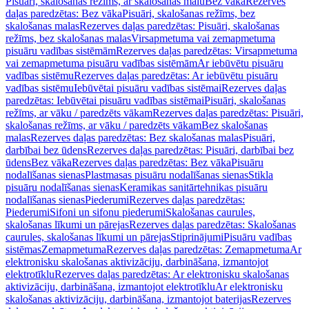
Pisuāri, skalošanas režīms, ar skalošanas malu
Bez vāka
Rezerves
daļas paredzētas: Bez vāka
Pisuāri, skalošanas režīms, bez
skalošanas malas
Rezerves daļas paredzētas: Pisuāri, skalošanas
režīms, bez skalošanas malas
Virsapmetuma vai zemapmetuma
pisuāru vadības sistēmām
Rezerves daļas paredzētas: Virsapmetuma
vai zemapmetuma pisuāru vadības sistēmām
Ar iebūvētu pisuāru
vadības sistēmu
Rezerves daļas paredzētas: Ar iebūvētu pisuāru
vadības sistēmu
Iebūvētai pisuāru vadības sistēmai
Rezerves daļas
paredzētas: Iebūvētai pisuāru vadības sistēmai
Pisuāri, skalošanas
režīms, ar vāku / paredzēts vākam
Rezerves daļas paredzētas: Pisuāri,
skalošanas režīms, ar vāku / paredzēts vākam
Bez skalošanas
malas
Rezerves daļas paredzētas: Bez skalošanas malas
Pisuāri,
darbībai bez ūdens
Rezerves daļas paredzētas: Pisuāri, darbībai bez
ūdens
Bez vāka
Rezerves daļas paredzētas: Bez vāka
Pisuāru
nodalīšanas sienas
Plastmasas pisuāru nodalīšanas sienas
Stikla
pisuāru nodalīšanas sienas
Keramikas sanitārtehnikas pisuāru
nodalīšanas sienas
Piederumi
Rezerves daļas paredzētas:
Piederumi
Sifoni un sifonu piederumi
Skalošanas caurules,
skalošanas līkumi un pārejas
Rezerves daļas paredzētas: Skalošanas
caurules, skalošanas līkumi un pārejas
Stiprinājumi
Pisuāru vadības
sistēmas
Zemapmetuma
Rezerves daļas paredzētas: Zemapmetuma
Ar
elektronisku skalošanas aktivizāciju, darbināšana, izmantojot
elektrotīklu
Rezerves daļas paredzētas: Ar elektronisku skalošanas
aktivizāciju, darbināšana, izmantojot elektrotīklu
Ar elektronisku
skalošanas aktivizāciju, darbināšana, izmantojot baterijas
Rezerves