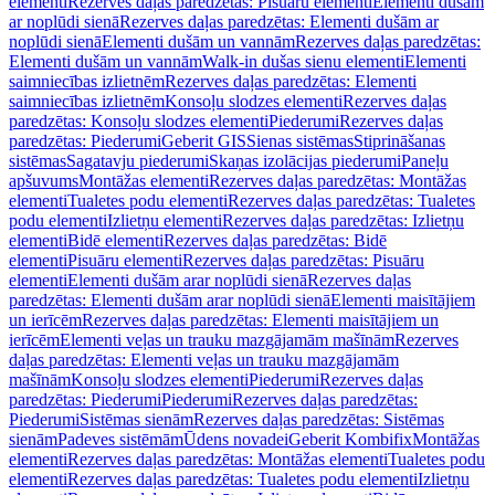
elementi
Rezerves daļas paredzētas: Pisuāru elementi
Elementi dušām
ar noplūdi sienā
Rezerves daļas paredzētas: Elementi dušām ar
noplūdi sienā
Elementi dušām un vannām
Rezerves daļas paredzētas:
Elementi dušām un vannām
Walk-in dušas sienu elementi
Elementi
saimniecības izlietnēm
Rezerves daļas paredzētas: Elementi
saimniecības izlietnēm
Konsoļu slodzes elementi
Rezerves daļas
paredzētas: Konsoļu slodzes elementi
Piederumi
Rezerves daļas
paredzētas: Piederumi
Geberit GIS
Sienas sistēmas
Stiprināšanas
sistēmas
Sagatavju piederumi
Skaņas izolācijas piederumi
Paneļu
apšuvums
Montāžas elementi
Rezerves daļas paredzētas: Montāžas
elementi
Tualetes podu elementi
Rezerves daļas paredzētas: Tualetes
podu elementi
Izlietņu elementi
Rezerves daļas paredzētas: Izlietņu
elementi
Bidē elementi
Rezerves daļas paredzētas: Bidē
elementi
Pisuāru elementi
Rezerves daļas paredzētas: Pisuāru
elementi
Elementi dušām arar noplūdi sienā
Rezerves daļas
paredzētas: Elementi dušām arar noplūdi sienā
Elementi maisītājiem
un ierīcēm
Rezerves daļas paredzētas: Elementi maisītājiem un
ierīcēm
Elementi veļas un trauku mazgājamām mašīnām
Rezerves
daļas paredzētas: Elementi veļas un trauku mazgājamām
mašīnām
Konsoļu slodzes elementi
Piederumi
Rezerves daļas
paredzētas: Piederumi
Piederumi
Rezerves daļas paredzētas:
Piederumi
Sistēmas sienām
Rezerves daļas paredzētas: Sistēmas
sienām
Padeves sistēmām
Ūdens novadei
Geberit Kombifix
Montāžas
elementi
Rezerves daļas paredzētas: Montāžas elementi
Tualetes podu
elementi
Rezerves daļas paredzētas: Tualetes podu elementi
Izlietņu