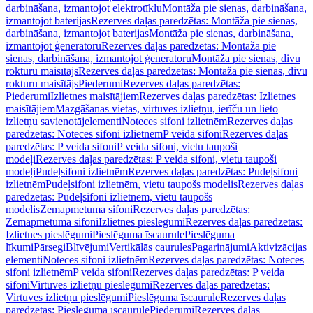
darbināšana, izmantojot elektrotīklu
Montāža pie sienas, darbināšana,
izmantojot baterijas
Rezerves daļas paredzētas: Montāža pie sienas,
darbināšana, izmantojot baterijas
Montāža pie sienas, darbināšana,
izmantojot ģeneratoru
Rezerves daļas paredzētas: Montāža pie
sienas, darbināšana, izmantojot ģeneratoru
Montāža pie sienas, divu
rokturu maisītājs
Rezerves daļas paredzētas: Montāža pie sienas, divu
rokturu maisītājs
Piederumi
Rezerves daļas paredzētas:
Piederumi
Izlietnes maisītājiem
Rezerves daļas paredzētas: Izlietnes
maisītājiem
Mazgāšanas vietas, virtuves izlietņu, ierīču un lieto
izlietņu savienotājelementi
Noteces sifoni izlietnēm
Rezerves daļas
paredzētas: Noteces sifoni izlietnēm
P veida sifoni
Rezerves daļas
paredzētas: P veida sifoni
P veida sifoni, vietu taupoši
modeļi
Rezerves daļas paredzētas: P veida sifoni, vietu taupoši
modeļi
Pudeļsifoni izlietnēm
Rezerves daļas paredzētas: Pudeļsifoni
izlietnēm
Pudeļsifoni izlietnēm, vietu taupošs modelis
Rezerves daļas
paredzētas: Pudeļsifoni izlietnēm, vietu taupošs
modelis
Zemapmetuma sifoni
Rezerves daļas paredzētas:
Zemapmetuma sifoni
Izlietnes pieslēgumi
Rezerves daļas paredzētas:
Izlietnes pieslēgumi
Pieslēguma īscaurule
Pieslēguma
līkumi
Pārsegi
Blīvējumi
Vertikālās caurules
Pagarinājumi
Aktivizācijas
elementi
Noteces sifoni izlietnēm
Rezerves daļas paredzētas: Noteces
sifoni izlietnēm
P veida sifoni
Rezerves daļas paredzētas: P veida
sifoni
Virtuves izlietņu pieslēgumi
Rezerves daļas paredzētas:
Virtuves izlietņu pieslēgumi
Pieslēguma īscaurule
Rezerves daļas
paredzētas: Pieslēguma īscaurule
Piederumi
Rezerves daļas