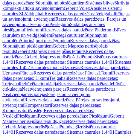
daļas paredzētas: Stiprinājumi pieslēgumiem
Sistēmas blīves
Skrūvju
komplekti atloku savienojumiem
Geberit Volex
Apsildes sistēmu
caurules SL
Veidgabali
Rezerves daļas paredzētas: Veidgabali
Pārejas
un savienojumi, atvienojami
Rezerves daļas paredzētas: Pārejas un
savienojumi, atvienojami
Pieslēgumi
Sadalītājs ar vītnes
pieslēgumu
Piederumi
Rezerves daļas paredzētas: Piederumi
Blīves
caurulēm un veidgabaliem
Pārsegi caurulēm
Stiprinājumi
caurulēm
Stiprinājumi pieslēgumiem
Rezerves daļas paredzētas:
Stiprinājumi pieslēgumiem
Geberit Mapress nerūsējošais
tērauds
Geberit Mapress nerūsējošais tērauds
Rezerves daļas
paredzētas: Geberit Mapress nerūsējošais tērauds
Sistēmas caurules
1.4401
Rezerves daļas paredzētas: Sistēmas caurules 1.4401
Sistēmas
caurules 1.4521
Caurules nipelis
Uzmavas
Rezerves daļas paredzētas:
Uzmavas
Pārejas
Rezerves daļas paredzētas: Pārejas
Līkumi
Rezerves
daļas paredzētas: Līkumi
Trejgabali
Rezerves daļas paredzētas:
Trejgabali
Iebūvēta cirkulācija
Rezerves daļas paredzētas: Iebūvēta
cirkulācija
Neatvienojamas pārejas
Rezerves daļas paredzētas:
Neatvienojamas pārejas
Pārejas un savienojumi,
atvienojami
Rezerves daļas paredzētas: Pārejas un savienojumi,
atvienojami
Kompensatori
Rezerves daļas paredzētas:
Kompensatori
Noslēgi
Rezerves daļas paredzētas:
Noslēgi
Pieslēgumi
Rezerves daļas paredzētas: Pieslēgumi
Geberit
Mapress nerūsējošais tērauds, gāze
Rezerves daļas paredzētas:
Geberit Mapress nerūsējošais tērauds, gāze
Sistēmas caurules
1.4401
Rezerves daļas paredzētas: Sistēmas caurules 1.4401
Caurules