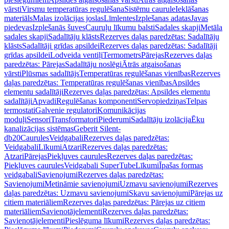
vārsti
Virsmu temperatūras regulēšana
Sistēmu caurule
Ieklāšanas
materiāls
Malas izolācijas joslas
Līmlentes
Izplešanas adatas
Javas
piedevas
Izplešanās šuves
Cauruļu līkumu balsti
Sadales skapji
Metāla
sadales skapji
Sadalītāju klāsts
Rezerves daļas paredzētas: Sadalītāju
klāsts
Sadalītāji grīdas apsildei
Rezerves daļas paredzētas: Sadalītāji
grīdas apsildei
Lodveida ventiļi
Termometrs
Pārejas
Rezerves daļas
paredzētas: Pārejas
Sadalītāju noslēgi
Ātrās atgaisošanas
vārsti
Plūsmas sadalītājs
Temperatūras regulēšanas vienības
Rezerves
daļas paredzētas: Temperatūras regulēšanas vienības
Apsildes
elementu sadalītāji
Rezerves daļas paredzētas: Apsildes elementu
sadalītāji
Apvadi
Regulēšanas komponenti
Servopiedziņas
Telpas
termostati
Galvenie regulatori
Komunikācijas
moduļi
Sensori
Transformatori
Piederumi
Sadalītāju izolācija
Ēku
kanalizācijas sistēmas
Geberit Silent-
db20
Caurules
Veidgabali
Rezerves daļas paredzētas:
Veidgabali
Līkumi
Atzari
Rezerves daļas paredzētas:
Atzari
Pārejas
Piekļuves caurules
Rezerves daļas paredzētas:
Piekļuves caurules
Veidgabali SuperTube
Līkumi
Īpašas formas
veidgabali
Savienojumi
Rezerves daļas paredzētas:
Savienojumi
Metināmie savienojumi
Uzmavu savienojumi
Rezerves
daļas paredzētas: Uzmavu savienojumi
Skavu savienojumi
Pārejas uz
citiem materiāliem
Rezerves daļas paredzētas: Pārejas uz citiem
materiāliem
Savienotājelementi
Rezerves daļas paredzētas:
Savienotājelementi
Pieslēguma līkumi
Rezerves daļas paredzētas: