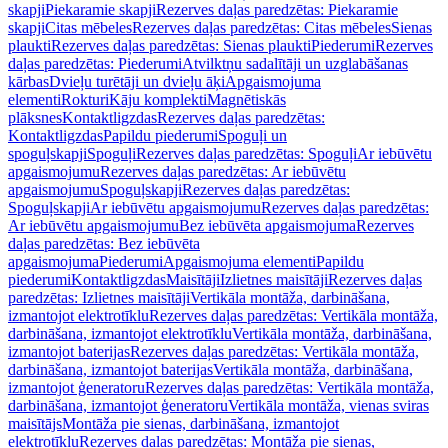
skapji
Piekaramie skapji
Rezerves daļas paredzētas: Piekaramie
skapji
Citas mēbeles
Rezerves daļas paredzētas: Citas mēbeles
Sienas
plaukti
Rezerves daļas paredzētas: Sienas plaukti
Piederumi
Rezerves
daļas paredzētas: Piederumi
Atvilktņu sadalītāji un uzglabāšanas
kārbas
Dvieļu turētāji un dvieļu āķi
Apgaismojuma
elementi
Rokturi
Kāju komplekti
Magnētiskās
plāksnes
Kontaktligzdas
Rezerves daļas paredzētas:
Kontaktligzdas
Papildu piederumi
Spoguļi un
spoguļskapji
Spoguļi
Rezerves daļas paredzētas: Spoguļi
Ar iebūvētu
apgaismojumu
Rezerves daļas paredzētas: Ar iebūvētu
apgaismojumu
Spoguļskapji
Rezerves daļas paredzētas:
Spoguļskapji
Ar iebūvētu apgaismojumu
Rezerves daļas paredzētas:
Ar iebūvētu apgaismojumu
Bez iebūvēta apgaismojuma
Rezerves
daļas paredzētas: Bez iebūvēta
apgaismojuma
Piederumi
Apgaismojuma elementi
Papildu
piederumi
Kontaktligzdas
Maisītāji
Izlietnes maisītāji
Rezerves daļas
paredzētas: Izlietnes maisītāji
Vertikāla montāža, darbināšana,
izmantojot elektrotīklu
Rezerves daļas paredzētas: Vertikāla montāža,
darbināšana, izmantojot elektrotīklu
Vertikāla montāža, darbināšana,
izmantojot baterijas
Rezerves daļas paredzētas: Vertikāla montāža,
darbināšana, izmantojot baterijas
Vertikāla montāža, darbināšana,
izmantojot ģeneratoru
Rezerves daļas paredzētas: Vertikāla montāža,
darbināšana, izmantojot ģeneratoru
Vertikāla montāža, vienas sviras
maisītājs
Montāža pie sienas, darbināšana, izmantojot
elektrotīklu
Rezerves daļas paredzētas: Montāža pie sienas,