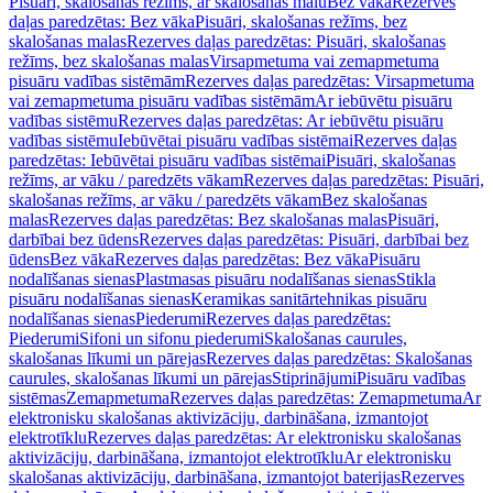
Pisuāri, skalošanas režīms, ar skalošanas malu
Bez vāka
Rezerves
daļas paredzētas: Bez vāka
Pisuāri, skalošanas režīms, bez
skalošanas malas
Rezerves daļas paredzētas: Pisuāri, skalošanas
režīms, bez skalošanas malas
Virsapmetuma vai zemapmetuma
pisuāru vadības sistēmām
Rezerves daļas paredzētas: Virsapmetuma
vai zemapmetuma pisuāru vadības sistēmām
Ar iebūvētu pisuāru
vadības sistēmu
Rezerves daļas paredzētas: Ar iebūvētu pisuāru
vadības sistēmu
Iebūvētai pisuāru vadības sistēmai
Rezerves daļas
paredzētas: Iebūvētai pisuāru vadības sistēmai
Pisuāri, skalošanas
režīms, ar vāku / paredzēts vākam
Rezerves daļas paredzētas: Pisuāri,
skalošanas režīms, ar vāku / paredzēts vākam
Bez skalošanas
malas
Rezerves daļas paredzētas: Bez skalošanas malas
Pisuāri,
darbībai bez ūdens
Rezerves daļas paredzētas: Pisuāri, darbībai bez
ūdens
Bez vāka
Rezerves daļas paredzētas: Bez vāka
Pisuāru
nodalīšanas sienas
Plastmasas pisuāru nodalīšanas sienas
Stikla
pisuāru nodalīšanas sienas
Keramikas sanitārtehnikas pisuāru
nodalīšanas sienas
Piederumi
Rezerves daļas paredzētas:
Piederumi
Sifoni un sifonu piederumi
Skalošanas caurules,
skalošanas līkumi un pārejas
Rezerves daļas paredzētas: Skalošanas
caurules, skalošanas līkumi un pārejas
Stiprinājumi
Pisuāru vadības
sistēmas
Zemapmetuma
Rezerves daļas paredzētas: Zemapmetuma
Ar
elektronisku skalošanas aktivizāciju, darbināšana, izmantojot
elektrotīklu
Rezerves daļas paredzētas: Ar elektronisku skalošanas
aktivizāciju, darbināšana, izmantojot elektrotīklu
Ar elektronisku
skalošanas aktivizāciju, darbināšana, izmantojot baterijas
Rezerves