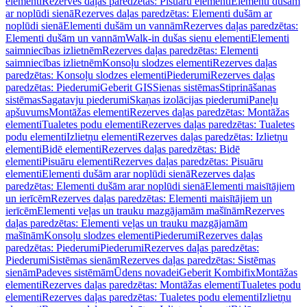
elementi
Rezerves daļas paredzētas: Pisuāru elementi
Elementi dušām
ar noplūdi sienā
Rezerves daļas paredzētas: Elementi dušām ar
noplūdi sienā
Elementi dušām un vannām
Rezerves daļas paredzētas:
Elementi dušām un vannām
Walk-in dušas sienu elementi
Elementi
saimniecības izlietnēm
Rezerves daļas paredzētas: Elementi
saimniecības izlietnēm
Konsoļu slodzes elementi
Rezerves daļas
paredzētas: Konsoļu slodzes elementi
Piederumi
Rezerves daļas
paredzētas: Piederumi
Geberit GIS
Sienas sistēmas
Stiprināšanas
sistēmas
Sagatavju piederumi
Skaņas izolācijas piederumi
Paneļu
apšuvums
Montāžas elementi
Rezerves daļas paredzētas: Montāžas
elementi
Tualetes podu elementi
Rezerves daļas paredzētas: Tualetes
podu elementi
Izlietņu elementi
Rezerves daļas paredzētas: Izlietņu
elementi
Bidē elementi
Rezerves daļas paredzētas: Bidē
elementi
Pisuāru elementi
Rezerves daļas paredzētas: Pisuāru
elementi
Elementi dušām arar noplūdi sienā
Rezerves daļas
paredzētas: Elementi dušām arar noplūdi sienā
Elementi maisītājiem
un ierīcēm
Rezerves daļas paredzētas: Elementi maisītājiem un
ierīcēm
Elementi veļas un trauku mazgājamām mašīnām
Rezerves
daļas paredzētas: Elementi veļas un trauku mazgājamām
mašīnām
Konsoļu slodzes elementi
Piederumi
Rezerves daļas
paredzētas: Piederumi
Piederumi
Rezerves daļas paredzētas:
Piederumi
Sistēmas sienām
Rezerves daļas paredzētas: Sistēmas
sienām
Padeves sistēmām
Ūdens novadei
Geberit Kombifix
Montāžas
elementi
Rezerves daļas paredzētas: Montāžas elementi
Tualetes podu
elementi
Rezerves daļas paredzētas: Tualetes podu elementi
Izlietņu