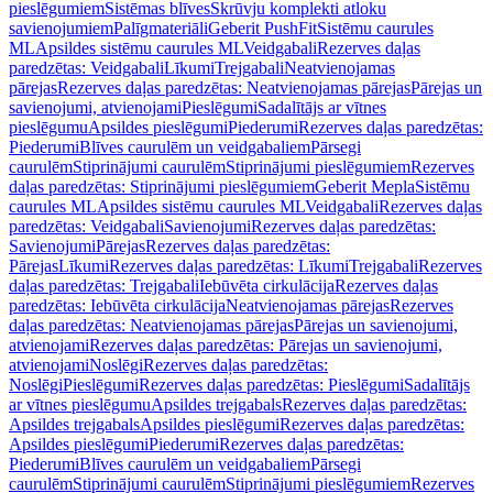
pieslēgumiem
Sistēmas blīves
Skrūvju komplekti atloku
savienojumiem
Palīgmateriāli
Geberit PushFit
Sistēmu caurules
ML
Apsildes sistēmu caurules ML
Veidgabali
Rezerves daļas
paredzētas: Veidgabali
Līkumi
Trejgabali
Neatvienojamas
pārejas
Rezerves daļas paredzētas: Neatvienojamas pārejas
Pārejas un
savienojumi, atvienojami
Pieslēgumi
Sadalītājs ar vītnes
pieslēgumu
Apsildes pieslēgumi
Piederumi
Rezerves daļas paredzētas:
Piederumi
Blīves caurulēm un veidgabaliem
Pārsegi
caurulēm
Stiprinājumi caurulēm
Stiprinājumi pieslēgumiem
Rezerves
daļas paredzētas: Stiprinājumi pieslēgumiem
Geberit Mepla
Sistēmu
caurules ML
Apsildes sistēmu caurules ML
Veidgabali
Rezerves daļas
paredzētas: Veidgabali
Savienojumi
Rezerves daļas paredzētas:
Savienojumi
Pārejas
Rezerves daļas paredzētas:
Pārejas
Līkumi
Rezerves daļas paredzētas: Līkumi
Trejgabali
Rezerves
daļas paredzētas: Trejgabali
Iebūvēta cirkulācija
Rezerves daļas
paredzētas: Iebūvēta cirkulācija
Neatvienojamas pārejas
Rezerves
daļas paredzētas: Neatvienojamas pārejas
Pārejas un savienojumi,
atvienojami
Rezerves daļas paredzētas: Pārejas un savienojumi,
atvienojami
Noslēgi
Rezerves daļas paredzētas:
Noslēgi
Pieslēgumi
Rezerves daļas paredzētas: Pieslēgumi
Sadalītājs
ar vītnes pieslēgumu
Apsildes trejgabals
Rezerves daļas paredzētas:
Apsildes trejgabals
Apsildes pieslēgumi
Rezerves daļas paredzētas:
Apsildes pieslēgumi
Piederumi
Rezerves daļas paredzētas:
Piederumi
Blīves caurulēm un veidgabaliem
Pārsegi
caurulēm
Stiprinājumi caurulēm
Stiprinājumi pieslēgumiem
Rezerves