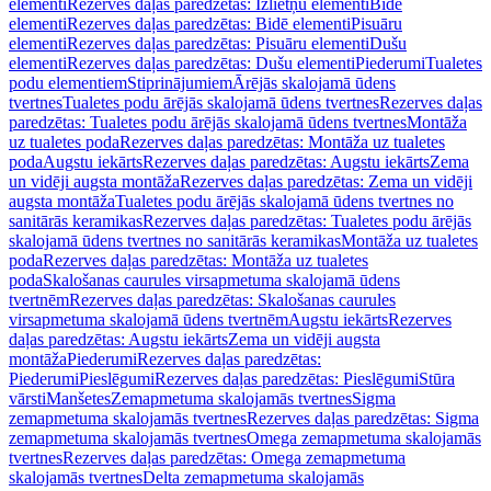
elementi
Rezerves daļas paredzētas: Izlietņu elementi
Bidē
elementi
Rezerves daļas paredzētas: Bidē elementi
Pisuāru
elementi
Rezerves daļas paredzētas: Pisuāru elementi
Dušu
elementi
Rezerves daļas paredzētas: Dušu elementi
Piederumi
Tualetes
podu elementiem
Stiprinājumiem
Ārējās skalojamā ūdens
tvertnes
Tualetes podu ārējās skalojamā ūdens tvertnes
Rezerves daļas
paredzētas: Tualetes podu ārējās skalojamā ūdens tvertnes
Montāža
uz tualetes poda
Rezerves daļas paredzētas: Montāža uz tualetes
poda
Augstu iekārts
Rezerves daļas paredzētas: Augstu iekārts
Zema
un vidēji augsta montāža
Rezerves daļas paredzētas: Zema un vidēji
augsta montāža
Tualetes podu ārējās skalojamā ūdens tvertnes no
sanitārās keramikas
Rezerves daļas paredzētas: Tualetes podu ārējās
skalojamā ūdens tvertnes no sanitārās keramikas
Montāža uz tualetes
poda
Rezerves daļas paredzētas: Montāža uz tualetes
poda
Skalošanas caurules virsapmetuma skalojamā ūdens
tvertnēm
Rezerves daļas paredzētas: Skalošanas caurules
virsapmetuma skalojamā ūdens tvertnēm
Augstu iekārts
Rezerves
daļas paredzētas: Augstu iekārts
Zema un vidēji augsta
montāža
Piederumi
Rezerves daļas paredzētas:
Piederumi
Pieslēgumi
Rezerves daļas paredzētas: Pieslēgumi
Stūra
vārsti
Manšetes
Zemapmetuma skalojamās tvertnes
Sigma
zemapmetuma skalojamās tvertnes
Rezerves daļas paredzētas: Sigma
zemapmetuma skalojamās tvertnes
Omega zemapmetuma skalojamās
tvertnes
Rezerves daļas paredzētas: Omega zemapmetuma
skalojamās tvertnes
Delta zemapmetuma skalojamās