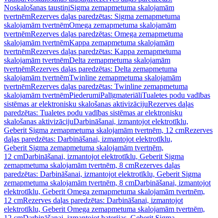
Noskalošanas taustiņi
Sigma zemapmetuma skalojamām
tvertnēm
Rezerves daļas paredzētas: Sigma zemapmetuma
skalojamām tvertnēm
Omega zemapmetuma skalojamām
tvertnēm
Rezerves daļas paredzētas: Omega zemapmetuma
skalojamām tvertnēm
Kappa zemapmetuma skalojamām
tvertnēm
Rezerves daļas paredzētas: Kappa zemapmetuma
skalojamām tvertnēm
Delta zemapmetuma skalojamām
tvertnēm
Rezerves daļas paredzētas: Delta zemapmetuma
skalojamām tvertnēm
Twinline zemapmetuma skalojamām
tvertnēm
Rezerves daļas paredzētas: Twinline zemapmetuma
skalojamām tvertnēm
Piederumi
Palīgmateriāli
Tualetes podu vadības
sistēmas ar elektronisku skalošanas aktivizāciju
Rezerves daļas
paredzētas: Tualetes podu vadības sistēmas ar elektronisku
skalošanas aktivizāciju
Darbināšanai, izmantojot elektrotīklu,
Geberit Sigma zemapmetuma skalojamām tvertnēm, 12 cm
Rezerves
daļas paredzētas: Darbināšanai, izmantojot elektrotīklu,
Geberit Sigma zemapmetuma skalojamām tvertnēm,
12 cm
Darbināšanai, izmantojot elektrotīklu, Geberit Sigma
zemapmetuma skalojamām tvertnēm, 8 cm
Rezerves daļas
paredzētas: Darbināšanai, izmantojot elektrotīklu, Geberit Sigma
zemapmetuma skalojamām tvertnēm, 8 cm
Darbināšanai, izmantojot
elektrotīklu, Geberit Omega zemapmetuma skalojamām tvertnēm,
12 cm
Rezerves daļas paredzētas: Darbināšanai, izmantojot
elektrotīklu, Geberit Omega zemapmetuma skalojamām tvertnēm,
12 cm
Darbināšanai, izmantojot baterijas, Geberit Sigma