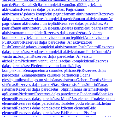
paredzētas: Kanalizācijas komplekti vannām, d52
Pagriežams
aktivizators
Rezerves daļas paredzētas: Pagriežams
aktivizators
Apdares komplekti pagriežamam aktivizatoram
Rezerves
daļas paredzētas: Apdares komplekti pagriežamam aktivizatoram
Ar
pagriežamu aktivizatoru un ieplūdi
Rezerves daļas paredzētas: Ar
pagriežamu aktivizatoru un ieplūdi
Apdares komplekti pagriežamam
aktivizatoram un ieplūdei
Rezerves daļas paredzētas: Apdares
komplekti pagriežamam aktivizatoram un ieplūdei
Ar aktivizatoru
PushControl
Rezerves daļas paredzētas: Ar aktivizatoru
PushControl
Apdares komplekti aktivizatoram PushControl
Rezerves
daļas paredzētas: Apdares komplekti aktivizatoram PushControl
Ar
vārstu aizbāžņiem
Rezerves daļas paredzētas: Ar vārstu
aizbāžņiem
Piederumi vannu kanalizācijas komplektiem
Rezerves
daļas paredzētas: Piederumi vannu kanalizācijas
komplektiem
Zemapmetuma caurules pārtraucējs
Rezerves daļas
paredzētas: Zemapmetuma caurules pārtraucējs
Ūdens
pieslēgumi
Instalācijas un skalošanas sistēmas
Geberit Duofix
Sienas
sistēmas
Rezerves daļas paredzētas: Sienas sistēmas
Stiprināšanas
sistēmas
Rezerves daļas paredzētas: Stiprināšanas sistēmas
Paneļu
apšuvums
Piederumi
Rezerves daļas paredzētas: Piederumi
Montāžas
elementi
Rezerves daļas paredzētas: Montāžas elementi
Tualetes podu
elementi
Rezerves daļas paredzētas: Tualetes podu elementi
Izlietņu
elementi
Rezerves daļas paredzētas: Izlietņu elementi
Bidē
elementi
Rezerves daļas paredzētas: Bidē elementi
Pisuāru