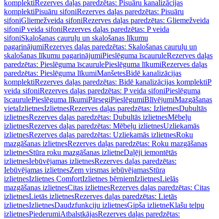
komplekti
Rezerves daļas paredzētas: Pisuāru kanalizācijas
komplekti
Pisuāru sifoni
Rezerves daļas paredzētas: Pisuāru
sifoni
Gliemežveida sifoni
Rezerves daļas paredzētas: Gliemežveida
sifoni
P veida sifoni
Rezerves daļas paredzētas: P veida
sifoni
Skalošanas cauruļu un skalošanas līkumu
pagarinājumi
Rezerves daļas paredzētas: Skalošanas cauruļu un
skalošanas līkumu pagarinājumi
Pieslēguma īscaurule
Rezerves daļas
paredzētas: Pieslēguma īscaurule
Pieslēguma līkumi
Rezerves daļas
paredzētas: Pieslēguma līkumi
Manšetes
Bidē kanalizācijas
komplekti
Rezerves daļas paredzētas: Bidē kanalizācijas komplekti
P
veida sifoni
Rezerves daļas paredzētas: P veida sifoni
Pieslēguma
īscaurule
Pieslēguma līkumi
Pārsegi
Pieslēgumi
Blīvējumi
Mazgāšanas
vieta
Izlietnes
Izlietnes
Rezerves daļas paredzētas: Izlietnes
Dubultās
izlietnes
Rezerves daļas paredzētas: Dubultās izlietnes
Mēbeļu
izlietnes
Rezerves daļas paredzētas: Mēbeļu izlietnes
Uzliekamās
izlietnes
Rezerves daļas paredzētas: Uzliekamās izlietnes
Roku
mazgāšanas izlietnes
Rezerves daļas paredzētas: Roku mazgāšanas
izlietnes
Stūra roku mazgāšanas izlietne
Daļēji iemontētās
izlietnes
Iebūvējamas izlietnes
Rezerves daļas paredzētas:
Iebūvējamas izlietnes
Zem virsmas iebūvējamas
Stūra
izlietnes
Izlietnes Comfort
Izlietnes bērniem
Izlietnes
Lielās
mazgāšanas izlietnes
Citas izlietnes
Rezerves daļas paredzētas: Citas
izlietnes
Lietās izlietnes
Rezerves daļas paredzētas: Lietās
izlietnes
Izlietnes
Daudzfunkciju izlietnes
Ģipša izlietne
Klašu telpu
izlietnes
Piederumi
Atbalstkājas
Rezerves daļas paredzētas: