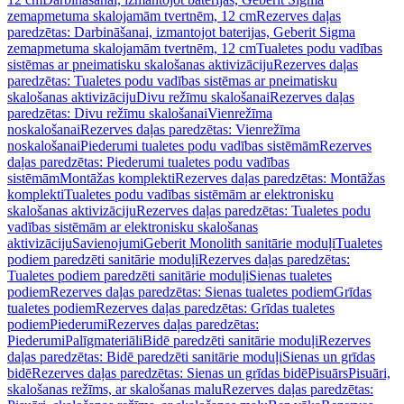
zemapmetuma skalojamām tvertnēm, 12 cm
Rezerves daļas
paredzētas: Darbināšanai, izmantojot baterijas, Geberit Sigma
zemapmetuma skalojamām tvertnēm, 12 cm
Tualetes podu vadības
sistēmas ar pneimatisku skalošanas aktivizāciju
Rezerves daļas
paredzētas: Tualetes podu vadības sistēmas ar pneimatisku
skalošanas aktivizāciju
Divu režīmu skalošanai
Rezerves daļas
paredzētas: Divu režīmu skalošanai
Vienrežīma
noskalošanai
Rezerves daļas paredzētas: Vienrežīma
noskalošanai
Piederumi tualetes podu vadības sistēmām
Rezerves
daļas paredzētas: Piederumi tualetes podu vadības
sistēmām
Montāžas komplekti
Rezerves daļas paredzētas: Montāžas
komplekti
Tualetes podu vadības sistēmām ar elektronisku
skalošanas aktivizāciju
Rezerves daļas paredzētas: Tualetes podu
vadības sistēmām ar elektronisku skalošanas
aktivizāciju
Savienojumi
Geberit Monolith sanitārie moduļi
Tualetes
podiem paredzēti sanitārie moduļi
Rezerves daļas paredzētas:
Tualetes podiem paredzēti sanitārie moduļi
Sienas tualetes
podiem
Rezerves daļas paredzētas: Sienas tualetes podiem
Grīdas
tualetes podiem
Rezerves daļas paredzētas: Grīdas tualetes
podiem
Piederumi
Rezerves daļas paredzētas:
Piederumi
Palīgmateriāli
Bidē paredzēti sanitārie moduļi
Rezerves
daļas paredzētas: Bidē paredzēti sanitārie moduļi
Sienas un grīdas
bidē
Rezerves daļas paredzētas: Sienas un grīdas bidē
Pisuārs
Pisuāri,
skalošanas režīms, ar skalošanas malu
Rezerves daļas paredzētas: