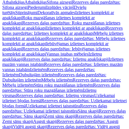
Atbalstkājas
Atbalstkājas
Sifona aizsegi
Rezerves daļas paredzētas:
Sifona aizsegi
Piederumi
Izplūdes vāciņš
Dvieļu
turētājs
Stiprinājumi
Dekoratīvās apmales
Izlietnes komplekti ar
apakšskapi
Roku mazgāšanas izlietnes komplekti ar
apakšskapi
Rezerves daļas paredzētas: Roku mazgāšanas izlietnes
komplekti ar apakšskapi
Izlietnes komplekti ar apakšskapi
Rezerves
daļas paredzētas: Izlietnes komplekti ar apakšskapi
Mēbeļu izlietnes
komplekti ar apakšskapi
Rezerves daļas paredzētas: Mēbeļu izlietnes
komplekti ar apakšskapi
Iebūvējamas izlietnes komplekti ar
apakšskapi
Rezerves daļas paredzētas: Iebūvējamas izlietnes
komplekti ar apakšskapi
Vannas istabas mēbeles
Izlietņu
apakšskapji
Rezerves daļas paredzētas: Izlietņu apakšskapji
Izlietnes
mazām vannas istabām
Rezerves daļas paredzētas: Izlietnes mazām
vannas istabām
Izlietnēm
Rezerves daļas paredzētas:
Izlietnēm
Dubultajām izlietnēm
Rezerves daļas paredzētas:
Dubultajām izlietnēm
Mēbeļu izlietnēm
Rezerves daļas paredzētas:
Mēbeļu izlietnēm
Stūra roku mazgāšanas izlietnēm
Rezerves daļas
paredzētas: Stūra roku mazgāšanas izlietnēm
Izlietņu
virsmas
Rezerves daļas paredzētas: Izlietņu virsmas
Uzliekamai
izlietnei bļodas formā
Rezerves daļas paredzētas: Uzliekamai izlietnei
bļodas formā
Uzliekamai izlietnei taisnstūra
Rezerves daļas
paredzētas: Uzliekamai izlietnei taisnstūra
Sānu skapji
Rezerves daļas
paredzētas: Sānu skapji
Zemi sānu skapji
Rezerves daļas paredzētas:
Zemi sānu skapji
Augsti skapji
Rezerves daļas paredzētas: Augsti
skapji
Vidēji augsti skapji
Rezerves daļas paredzētas: Vidēji augsti