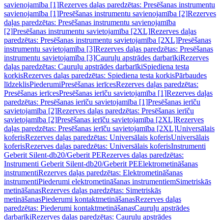
savienojamība [1]
Rezerves daļas paredzētas: Presēšanas instrumentu
savienojamība [1]
Presēšanas instrumentu savienojamība [2]
Rezerves
daļas paredzētas: Presēšanas instrumentu savienojamība
[2]
Presēšanas instrumentu savietojamība [2XL]
Rezerves daļas
paredzētas: Presēšanas instrumentu savietojamība [2XL]
Presēšanas
instrumentu savietojamība [3]
Rezerves daļas paredzētas: Presēšanas
instrumentu savietojamība [3]
Cauruļu apstrādes darbarīki
Rezerves
daļas paredzētas: Cauruļu apstrādes darbarīki
Spiediena testa
korķis
Rezerves daļas paredzētas: Spiediena testa korķis
Pārbaudes
līdzeklis
Piederumi
Presēšanas ierīces
Rezerves daļas paredzētas:
Presēšanas ierīces
Presēšanas ierīču savietojamība [1]
Rezerves daļas
paredzētas: Presēšanas ierīču savietojamība [1]
Presēšanas ierīču
savietojamība [2]
Rezerves daļas paredzētas: Presēšanas ierīču
savietojamība [2]
Presēšanas ierīču savietojamība [2XL]
Rezerves
daļas paredzētas: Presēšanas ierīču savietojamība [2XL]
Universālais
koferis
Rezerves daļas paredzētas: Universālais koferis
Universālais
koferis
Rezerves daļas paredzētas: Universālais koferis
Instrumenti
Geberit Silent-db20/Geberit PE
Rezerves daļas paredzētas:
Instrumenti Geberit Silent-db20/Geberit PE
Elektrometināšanas
instrumenti
Rezerves daļas paredzētas: Elektrometināšanas
instrumenti
Piederumi elektrometināšanas instrumentiem
Simetriskās
metināšanas
Rezerves daļas paredzētas: Simetriskās
metināšanas
Piederumi kontaktmetināšanas
Rezerves daļas
paredzētas: Piederumi kontaktmetināšanas
Cauruļu apstrādes
darbarīki
Rezerves daļas paredzētas: Cauruļu apstrādes