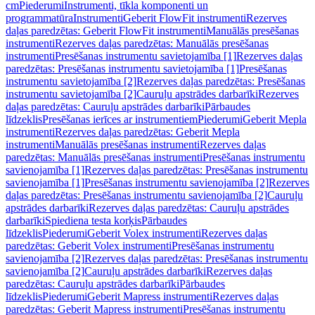
cm
Piederumi
Instrumenti, tīkla komponenti un
programmatūra
Instrumenti
Geberit FlowFit instrumenti
Rezerves
daļas paredzētas: Geberit FlowFit instrumenti
Manuālās presēšanas
instrumenti
Rezerves daļas paredzētas: Manuālās presēšanas
instrumenti
Presēšanas instrumentu savietojamība [1]
Rezerves daļas
paredzētas: Presēšanas instrumentu savietojamība [1]
Presēšanas
instrumentu savietojamība [2]
Rezerves daļas paredzētas: Presēšanas
instrumentu savietojamība [2]
Cauruļu apstrādes darbarīki
Rezerves
daļas paredzētas: Cauruļu apstrādes darbarīki
Pārbaudes
līdzeklis
Presēšanas ierīces ar instrumentiem
Piederumi
Geberit Mepla
instrumenti
Rezerves daļas paredzētas: Geberit Mepla
instrumenti
Manuālās presēšanas instrumenti
Rezerves daļas
paredzētas: Manuālās presēšanas instrumenti
Presēšanas instrumentu
savienojamība [1]
Rezerves daļas paredzētas: Presēšanas instrumentu
savienojamība [1]
Presēšanas instrumentu savienojamība [2]
Rezerves
daļas paredzētas: Presēšanas instrumentu savienojamība [2]
Cauruļu
apstrādes darbarīki
Rezerves daļas paredzētas: Cauruļu apstrādes
darbarīki
Spiediena testa korķis
Pārbaudes
līdzeklis
Piederumi
Geberit Volex instrumenti
Rezerves daļas
paredzētas: Geberit Volex instrumenti
Presēšanas instrumentu
savienojamība [2]
Rezerves daļas paredzētas: Presēšanas instrumentu
savienojamība [2]
Cauruļu apstrādes darbarīki
Rezerves daļas
paredzētas: Cauruļu apstrādes darbarīki
Pārbaudes
līdzeklis
Piederumi
Geberit Mapress instrumenti
Rezerves daļas
paredzētas: Geberit Mapress instrumenti
Presēšanas instrumentu