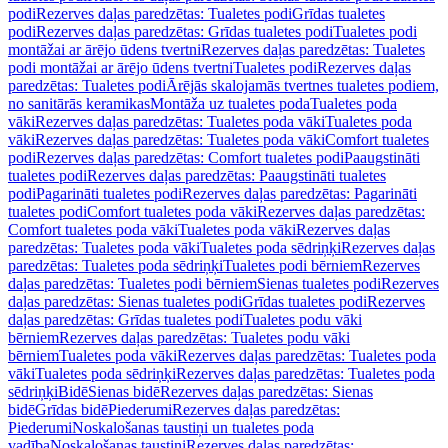
podi
Rezerves daļas paredzētas: Tualetes podi
Grīdas tualetes
podi
Rezerves daļas paredzētas: Grīdas tualetes podi
Tualetes podi
montāžai ar ārējo ūdens tvertni
Rezerves daļas paredzētas: Tualetes
podi montāžai ar ārējo ūdens tvertni
Tualetes podi
Rezerves daļas
paredzētas: Tualetes podi
Ārējās skalojamās tvertnes tualetes podiem,
no sanitārās keramikas
Montāža uz tualetes poda
Tualetes poda
vāki
Rezerves daļas paredzētas: Tualetes poda vāki
Tualetes poda
vāki
Rezerves daļas paredzētas: Tualetes poda vāki
Comfort tualetes
podi
Rezerves daļas paredzētas: Comfort tualetes podi
Paaugstināti
tualetes podi
Rezerves daļas paredzētas: Paaugstināti tualetes
podi
Pagarināti tualetes podi
Rezerves daļas paredzētas: Pagarināti
tualetes podi
Comfort tualetes poda vāki
Rezerves daļas paredzētas:
Comfort tualetes poda vāki
Tualetes poda vāki
Rezerves daļas
paredzētas: Tualetes poda vāki
Tualetes poda sēdriņķi
Rezerves daļas
paredzētas: Tualetes poda sēdriņķi
Tualetes podi bērniem
Rezerves
daļas paredzētas: Tualetes podi bērniem
Sienas tualetes podi
Rezerves
daļas paredzētas: Sienas tualetes podi
Grīdas tualetes podi
Rezerves
daļas paredzētas: Grīdas tualetes podi
Tualetes podu vāki
bērniem
Rezerves daļas paredzētas: Tualetes podu vāki
bērniem
Tualetes poda vāki
Rezerves daļas paredzētas: Tualetes poda
vāki
Tualetes poda sēdriņķi
Rezerves daļas paredzētas: Tualetes poda
sēdriņķi
Bidē
Sienas bidē
Rezerves daļas paredzētas: Sienas
bidē
Grīdas bidē
Piederumi
Rezerves daļas paredzētas:
Piederumi
Noskalošanas taustiņi un tualetes poda
vadība
Noskalošanas taustiņi
Rezerves daļas paredzētas: