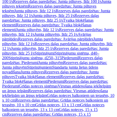
100 l/s
Rezerves daļas paredzētas: Jumta piltuves, līdz 100 l/s
Jumta
piltuves teknēm
Rezerves daļas paredzētas: Jumta piltuves
teknēm
Jumta piltuves, līdz 12 l/s
Rezerves daļas paredzētas: Jumta
piltuves, līdz 12 l/s
Jumta piltuves, līdz 25 l/s
Rezerves daļas
paredzētas: Jumta piltuves, līdz 25 l/s
Tvaika bloķēšanas
elementi
Rezerves daļas paredzētas: Tvaika bloķēšanas
elementi
Jumta piltuvēm, līdz 12 l/s
Rezerves daļas paredzētas: Jumta
piltuvēm, līdz 12 l/s
Jumta piltuvēm, līdz 25 l/s
Avārijas
pārplūdes
Rezerves daļas paredzētas: Avārijas pārplūdes
Jumta
piltuvēm, līdz 12 l/s
Rezerves daļas paredzētas: Jumta piltuvēm, līdz
12 l/s
Jumta piltuvēm, līdz 25 l/s
Rezerves daļas paredzētas: Jumta
piltuvēm, līdz 25 l/s
Stiprinājumi
Stiprinājumu sistēma, d40–
200
Stiprinājumu sistēma, d250–315
Piederumi
Rezerves daļas
paredzētas: Piederumi
Jumta piltuvēm
Rezerves daļas paredzētas:
Jumta piltuvēm
Stiprinājumiem
Standarta jumta lietus ūdens
novadīšana
Jumta piltuves
Rezerves daļas paredzētas: Jumta
piltuves
Tvaika bloķēšanas elementi
Rezerves daļas paredzētas:
Tvaika bloķēšanas elementi
Piederumi
Rezerves daļas paredzētas:
Piederumi
Grīdas noteces sistēmas
Virsmas atūdeņošana iekštelpām
un ārpus telpām
Rezerves daļas paredzētas: Virsmas atūdeņošana
iekštelpām un ārpus telpām
Grīdas noteces balkoniem un terasēm, 10
x 10 cm
Rezerves daļas paredzētas: Grīdas noteces balkoniem un
terasēm, 10 x 10 cm
Grīdas noteces, 13 x 13 cm
Grīdas noteces
balkoniem un terasēm, 13 x 13 cm
Grīdas noteces, 15 x 15
cm
Rezerves daļas paredzētas: Grīdas noteces, 15 x 15