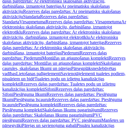
daļas paredzētas: Ar elektronisku skalošanas aktivizāciju,
darbināšana, izmantojot baterijas
Ar pneimatisku skalošanas
aktivizāciju
Rezerves daļas paredzētas: Ar pneimatisku skalošanas
aktivizāciju
Standarta
Rezerves daļas paredzētas:
Standarta
Virsapmetuma
Rezerves daļas paredzētas: Virsapmetuma
Ar
elektronisku skalošanas aktivizāciju, darbināšana, izmantojot
elektrotīklu
Rezerves daļas paredzētas: Ar elektronisku skalošanas
aktivizāciju, darbināšana, izmantojot elektrotīklu
Ar elektronisku
skalošanas aktivizāciju, darbināšana, izmantojot baterijas
Rezerves
daļas paredzētas: Ar elektronisku skalošanas aktivizāciju,
darbināšana, izmantojot baterijas
Piederumi
Rezerves daļas
paredzētas: Piederumi
Montāžas un atjaunošanas komplekti
Rezerves
daļas paredzētas: Montāžas un atjaunošanas komplekti
Skalošanas
caurules, skalošanas līkumi un pārejas
Pārsegplāksnes
Iebūvētas
vadības
Lietošanas palīgelementi
Savienotājelementi tualetes podiem,
pisuāriem un bidē
Tualetes podu un izlietņu kanalizācijas
komplekti
Rezerves daļas paredzētas: Tualetes podu un izlietņu
kanalizācijas komplekti
Sifoni
Rezerves daļas paredzētas:
Sifoni
Pieslēguma līkumi
Rezerves daļas paredzētas: Pieslēguma
līkumi
Pieslēguma īscaurule
Rezerves daļas paredzētas: Pieslēguma
īscaurule
Pieslēguma komplekti
Rezerves daļas paredzētas:
Pieslēguma komplekti
Skalošanas līkumu pagarinājumi
Rezerves
daļas paredzētas: Skalošanas līkumu pagarinājumi
PVC
pieslēgumi
Rezerves daļas paredzētas: PVC pieslēgumi
Manšetes un
pārsegvāki
Pārejas un savienojuma gabali
Pisuāru kanalizācijas