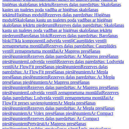
higiēnas skalošanas iekārtu
Rezerves daļas paredzētas: Skalošanas
kastes un tualetes poda vadība ar higiēnas skalošanas
iekārtu
Higiēnas moduļi
Rezerves daļas paredzētas: Higiēnas
moduļi
Skalošanas kastu un tualetes poda vadības ar higiēnas
skalošanas iekārtu piederumi
Rezerves daļas paredzētas: Skalošanas
kastu un tualetes poda vadības ar higiēnas skalošanas iekārtu
piederumi
Barošanas bloki
Rezerves daļas paredzētas: Barošanas
bloki
Tīkla komponenti
Lodveida ventiļi
Caurplūdes ventiļi
zemapmetuma montāžai
Rezerves daļas paredzētas: Caurplūdes
ventiļi zemapmetuma montāžai
Ar Mapress presēšanas
pieslēgumiem
Rezerves daļas paredzētas: Ar Mapress presēšanas
pieslēgumiem
Lodveida ventiļi
Rezerves daļas paredzētas: Lodveida
ventiļi
Ar FlowFit presēšanas pieslēgumiem
Rezerves daļas
paredzētas: Ar FlowFit presēšanas pieslēgumiem
Ar Mepla
presēšanas pieslēgumiem
Rezerves daļas paredzētas: Ar Mepla
presēšanas pieslēgumiem
Ar Mapress presēšanas
pieslēgumiem
Rezerves daļas paredzētas: Ar Mapress presēšanas
pieslēgumiem
Lodveida ventiļi zemapmetuma montāžai
Rezerves
daļas paredzētas: Lodveida ventiļi zemapmetuma montāžai
Ar
FlowFit preses savienojumiem
Ar Mepla presēšanas
pieslēgumiem
Rezerves daļas paredzētas: Ar Mepla presēšanas
pieslēgumiem
Ar Volex presēšanas pieslēgumiem
Ar Compact
pieslēgumiem
Rezerves daļas paredzētas: Ar Compact
pieslēgumiem
Pretvārsti
Ar Mapress presēšanas
pieslēgumiem
Apsildes atgaisošanas vārsti
Ātrās atgaisošanas