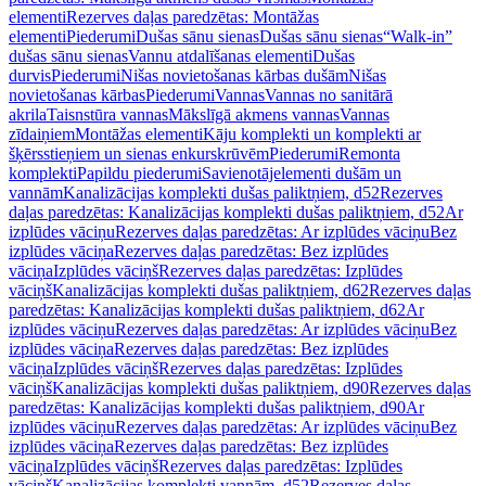
elementi
Rezerves daļas paredzētas: Montāžas
elementi
Piederumi
Dušas sānu sienas
Dušas sānu sienas
“Walk-in”
dušas sānu sienas
Vannu atdalīšanas elementi
Dušas
durvis
Piederumi
Nišas novietošanas kārbas dušām
Nišas
novietošanas kārbas
Piederumi
Vannas
Vannas no sanitārā
akrila
Taisnstūra vannas
Mākslīgā akmens vannas
Vannas
zīdaiņiem
Montāžas elementi
Kāju komplekti un komplekti ar
šķērsstieņiem un sienas enkurskrūvēm
Piederumi
Remonta
komplekti
Papildu piederumi
Savienotājelementi dušām un
vannām
Kanalizācijas komplekti dušas paliktņiem, d52
Rezerves
daļas paredzētas: Kanalizācijas komplekti dušas paliktņiem, d52
Ar
izplūdes vāciņu
Rezerves daļas paredzētas: Ar izplūdes vāciņu
Bez
izplūdes vāciņa
Rezerves daļas paredzētas: Bez izplūdes
vāciņa
Izplūdes vāciņš
Rezerves daļas paredzētas: Izplūdes
vāciņš
Kanalizācijas komplekti dušas paliktņiem, d62
Rezerves daļas
paredzētas: Kanalizācijas komplekti dušas paliktņiem, d62
Ar
izplūdes vāciņu
Rezerves daļas paredzētas: Ar izplūdes vāciņu
Bez
izplūdes vāciņa
Rezerves daļas paredzētas: Bez izplūdes
vāciņa
Izplūdes vāciņš
Rezerves daļas paredzētas: Izplūdes
vāciņš
Kanalizācijas komplekti dušas paliktņiem, d90
Rezerves daļas
paredzētas: Kanalizācijas komplekti dušas paliktņiem, d90
Ar
izplūdes vāciņu
Rezerves daļas paredzētas: Ar izplūdes vāciņu
Bez
izplūdes vāciņa
Rezerves daļas paredzētas: Bez izplūdes
vāciņa
Izplūdes vāciņš
Rezerves daļas paredzētas: Izplūdes
vāciņš
Kanalizācijas komplekti vannām, d52
Rezerves daļas