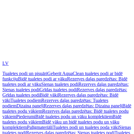
LV
Tualetes podi un pisuāri
Geberit AquaClean tualetes podi ar bidē
funkciju
Bidē tualetes podi ar vāku
Rezerves daļas paredzētas: Bidē
tualetes podi ar vāku
Sienas tualetes podi
Rezerves daļas paredzētas:
Sienas tualetes podi
Grīdas tualetes podi
Rezerves daļas paredzētas:
Grīdas tualetes podi
Bidē vāki
Rezerves daļas paredzētas: Bidē
vāki
Tualetes podiem
Rezerves daļas paredzētas: Tualetes
podiem
Dizaina paneļi
Rezerves daļas paredzētas: Dizaina paneļi
Bidē
tualetes podu vākiem
Rezerves daļas paredzētas: Bidē tualetes podu
vākiem
Piederumi
Bidē tualetes podu un vāku komplektiem
Bidē
tualetes podu vākiem
Bidē vāku un bidē tualetes podu un vāku
komplektiem
Palīgmateriāli
Tualetes podi un tualetes poda vāki
Sienas
tualetes podi
Rezerves daļas paredzētas: Sienas tualetes podi
Tualetes