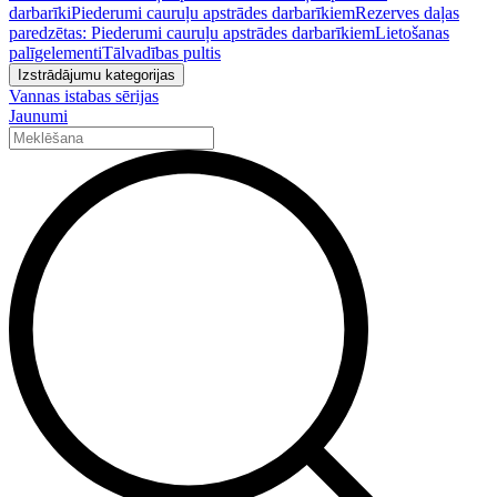
darbarīki
Piederumi cauruļu apstrādes darbarīkiem
Rezerves daļas
paredzētas: Piederumi cauruļu apstrādes darbarīkiem
Lietošanas
palīgelementi
Tālvadības pultis
Izstrādājumu kategorijas
Vannas istabas sērijas
Jaunumi