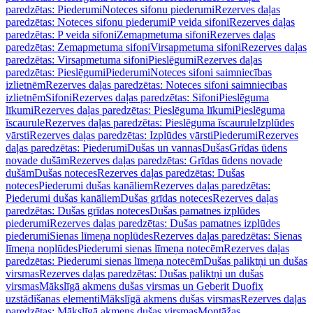
paredzētas: Piederumi
Noteces sifonu piederumi
Rezerves daļas
paredzētas: Noteces sifonu piederumi
P veida sifoni
Rezerves daļas
paredzētas: P veida sifoni
Zemapmetuma sifoni
Rezerves daļas
paredzētas: Zemapmetuma sifoni
Virsapmetuma sifoni
Rezerves daļas
paredzētas: Virsapmetuma sifoni
Pieslēgumi
Rezerves daļas
paredzētas: Pieslēgumi
Piederumi
Noteces sifoni saimniecības
izlietnēm
Rezerves daļas paredzētas: Noteces sifoni saimniecības
izlietnēm
Sifoni
Rezerves daļas paredzētas: Sifoni
Pieslēguma
līkumi
Rezerves daļas paredzētas: Pieslēguma līkumi
Pieslēguma
īscaurule
Rezerves daļas paredzētas: Pieslēguma īscaurule
Izplūdes
vārsti
Rezerves daļas paredzētas: Izplūdes vārsti
Piederumi
Rezerves
daļas paredzētas: Piederumi
Dušas un vannas
Dušas
Grīdas ūdens
novade dušām
Rezerves daļas paredzētas: Grīdas ūdens novade
dušām
Dušas noteces
Rezerves daļas paredzētas: Dušas
noteces
Piederumi dušas kanāliem
Rezerves daļas paredzētas:
Piederumi dušas kanāliem
Dušas grīdas noteces
Rezerves daļas
paredzētas: Dušas grīdas noteces
Dušas pamatnes izplūdes
piederumi
Rezerves daļas paredzētas: Dušas pamatnes izplūdes
piederumi
Sienas līmeņa noplūdes
Rezerves daļas paredzētas: Sienas
līmeņa noplūdes
Piederumi sienas līmeņa notecēm
Rezerves daļas
paredzētas: Piederumi sienas līmeņa notecēm
Dušas paliktņi un dušas
virsmas
Rezerves daļas paredzētas: Dušas paliktņi un dušas
virsmas
Mākslīgā akmens dušas virsmas un Geberit Duofix
uzstādīšanas elementi
Mākslīgā akmens dušas virsmas
Rezerves daļas
paredzētas: Mākslīgā akmens dušas virsmas
Montāžas