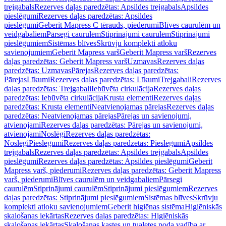
trejgabals
Rezerves daļas paredzētas: Apsildes trejgabals
Apsildes
pieslēgumi
Rezerves daļas paredzētas: Apsildes
pieslēgumi
Geberit Mapress C tērauds, piederumi
Blīves caurulēm un
veidgabaliem
Pārsegi caurulēm
Stiprinājumi caurulēm
Stiprinājumi
pieslēgumiem
Sistēmas blīves
Skrūvju komplekti atloku
savienojumiem
Geberit Mapress varš
Geberit Mapress varš
Rezerves
daļas paredzētas: Geberit Mapress varš
Uzmavas
Rezerves daļas
paredzētas: Uzmavas
Pārejas
Rezerves daļas paredzētas:
Pārejas
Līkumi
Rezerves daļas paredzētas: Līkumi
Trejgabali
Rezerves
daļas paredzētas: Trejgabali
Iebūvēta cirkulācija
Rezerves daļas
paredzētas: Iebūvēta cirkulācija
Krusta elementi
Rezerves daļas
paredzētas: Krusta elementi
Neatvienojamas pārejas
Rezerves daļas
paredzētas: Neatvienojamas pārejas
Pārejas un savienojumi,
atvienojami
Rezerves daļas paredzētas: Pārejas un savienojumi,
atvienojami
Noslēgi
Rezerves daļas paredzētas:
Noslēgi
Pieslēgumi
Rezerves daļas paredzētas: Pieslēgumi
Apsildes
trejgabals
Rezerves daļas paredzētas: Apsildes trejgabals
Apsildes
pieslēgumi
Rezerves daļas paredzētas: Apsildes pieslēgumi
Geberit
Mapress varš, piederumi
Rezerves daļas paredzētas: Geberit Mapress
varš, piederumi
Blīves caurulēm un veidgabaliem
Pārsegi
caurulēm
Stiprinājumi caurulēm
Stiprinājumi pieslēgumiem
Rezerves
daļas paredzētas: Stiprinājumi pieslēgumiem
Sistēmas blīves
Skrūvju
komplekti atloku savienojumiem
Geberit higiēnas sistēma
Higiēniskās
skalošanas iekārtas
Rezerves daļas paredzētas: Higiēniskās
skalošanas iekārtas
Skalošanas kastes un tualetes poda vadība ar