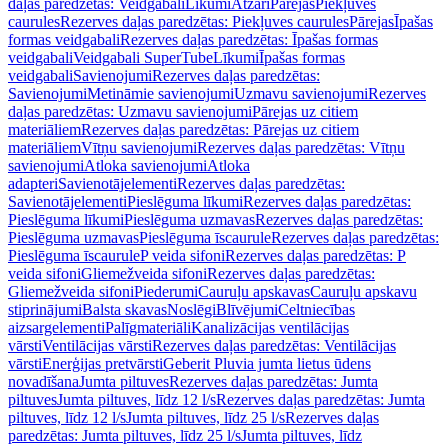
daļas paredzētas: Veidgabali
Līkumi
Atzari
Pārejas
Piekļuves
caurules
Rezerves daļas paredzētas: Piekļuves caurules
Pārejas
Īpašas
formas veidgabali
Rezerves daļas paredzētas: Īpašas formas
veidgabali
Veidgabali SuperTube
Līkumi
Īpašas formas
veidgabali
Savienojumi
Rezerves daļas paredzētas:
Savienojumi
Metināmie savienojumi
Uzmavu savienojumi
Rezerves
daļas paredzētas: Uzmavu savienojumi
Pārejas uz citiem
materiāliem
Rezerves daļas paredzētas: Pārejas uz citiem
materiāliem
Vītņu savienojumi
Rezerves daļas paredzētas: Vītņu
savienojumi
Atloka savienojumi
Atloka
adapteri
Savienotājelementi
Rezerves daļas paredzētas:
Savienotājelementi
Pieslēguma līkumi
Rezerves daļas paredzētas:
Pieslēguma līkumi
Pieslēguma uzmavas
Rezerves daļas paredzētas:
Pieslēguma uzmavas
Pieslēguma īscaurule
Rezerves daļas paredzētas:
Pieslēguma īscaurule
P veida sifoni
Rezerves daļas paredzētas: P
veida sifoni
Gliemežveida sifoni
Rezerves daļas paredzētas:
Gliemežveida sifoni
Piederumi
Cauruļu apskavas
Cauruļu apskavu
stiprinājumi
Balsta skavas
Noslēgi
Blīvējumi
Celtniecības
aizsargelementi
Palīgmateriāli
Kanalizācijas ventilācijas
vārsti
Ventilācijas vārsti
Rezerves daļas paredzētas: Ventilācijas
vārsti
Enerģijas pretvārsti
Geberit Pluvia jumta lietus ūdens
novadīšana
Jumta piltuves
Rezerves daļas paredzētas: Jumta
piltuves
Jumta piltuves, līdz 12 l/s
Rezerves daļas paredzētas: Jumta
piltuves, līdz 12 l/s
Jumta piltuves, līdz 25 l/s
Rezerves daļas
paredzētas: Jumta piltuves, līdz 25 l/s
Jumta piltuves, līdz