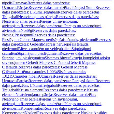
nipelis
Uzmavas
Rezerves daļas paredzētas:
Uzmavas
Pārejas
Rezerves daļas paredzētas: Pārejas
Līkumi
Rezerves
daļas paredzētas: Līkumi
Trejgabali
Rezerves daļas paredzētas:
Trejgabali
Neatvienojamas pārejas
Rezerves daļas paredzētas:
Neatvienojamas pārejas
Pārejas un savienojumi,
atvienojami
Rezerves daļas paredzētas: Pārejas un savienojumi,
atvienojami
Noslēgi
Rezerves daļas paredzētas:
Noslēgi
Pieslēgumi
Rezerves daļas paredzētas:
Pieslēgumi
GeberitMapress nerūsējošais tērauds, piederumi
Rezerves
daļas paredzētas: GeberitMapress nerūsējošais tērauds,
piederumi
Blīves caurulēm un veidgabaliem
Stiprinājumi
caurulēm
Stiprinājumi pieslēgumiem
Rezerves daļas paredzētas:
Stiprinājumi pieslēgumiem
Sistēmas blīves
Skrūvju komplekti atloku
savienojumiem
Geberit Mapress C tērauds
Geberit Mapress
C tērauds
Rezerves daļas paredzētas: Geberit Mapress
C tērauds
Sistēmas caurules 1.0034
Sistēmas caurules
1.0215
Caurules nipelis
Uzmavas
Rezerves daļas paredzētas:
Uzmavas
Pārejas
Rezerves daļas paredzētas: Pārejas
Līkumi
Rezerves
daļas paredzētas: Līkumi
Trejgabali
Rezerves daļas paredzētas:
Trejgabali
Krusta elementi
Rezerves daļas paredzētas: Krusta
elementi
Neatvienojamas pārejas
Rezerves daļas paredzētas:
Neatvienojamas pārejas
Pārejas un savienojumi,
atvienojami
Rezerves daļas paredzētas: Pārejas un savienojumi,
atvienojami
Kompensatori
Rezerves daļas paredzētas:
Kompensatori
Noslēgi
Rezerves daļas paredzētas: Noslēgi
Apsildes