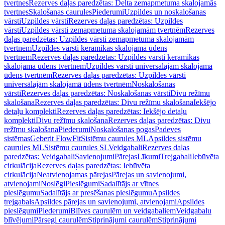
tvertnes
Rezerves daļas paredzētas: Delta zemapmetuma skalojamās
tvertnes
Skalošanas caurules
Piederumi
Uzpildes un noskalošanas
vārsti
Uzpildes vārsti
Rezerves daļas paredzētas: Uzpildes
vārsti
Uzpildes vārsti zemapmetuma skalojamām tvertnēm
Rezerves
daļas paredzētas: Uzpildes vārsti zemapmetuma skalojamām
tvertnēm
Uzpildes vārsti keramikas skalojamā ūdens
tvertnēm
Rezerves daļas paredzētas: Uzpildes vārsti keramikas
skalojamā ūdens tvertnēm
Uzpildes vārsti universālajām skalojamā
ūdens tvertnēm
Rezerves daļas paredzētas: Uzpildes vārsti
universālajām skalojamā ūdens tvertnēm
Noskalošanas
vārsti
Rezerves daļas paredzētas: Noskalošanas vārsti
Divu režīmu
skalošana
Rezerves daļas paredzētas: Divu režīmu skalošana
Iekšējo
detaļu komplekti
Rezerves daļas paredzētas: Iekšējo detaļu
komplekti
Divu režīmu skalošana
Rezerves daļas paredzētas: Divu
režīmu skalošana
Piederumi
Noskalošanas pogas
Padeves
sistēmas
Geberit FlowFit
Sistēmu caurules ML
Apsildes sistēmu
caurules ML
Sistēmu caurules SL
Veidgabali
Rezerves daļas
paredzētas: Veidgabali
Savienojumi
Pārejas
Līkumi
Trejgabali
Iebūvēta
cirkulācija
Rezerves daļas paredzētas: Iebūvēta
cirkulācija
Neatvienojamas pārejas
Pārejas un savienojumi,
atvienojami
Noslēgi
Pieslēgumi
Sadalītājs ar vītnes
pieslēgumu
Sadalītājs ar presēšanas pieslēgumu
Apsildes
trejgabals
Apsildes pārejas un savienojumi, atvienojami
Apsildes
pieslēgumi
Piederumi
Blīves caurulēm un veidgabaliem
Veidgabalu
blīvējumi
Pārsegi caurulēm
Stiprinājumi caurulēm
Stiprinājumi