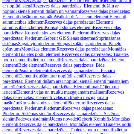
elementi
Rezerves daļas paredzētas: Pisuāru elementi
Elementi dušām
ar noplūdi sienā
Rezerves daļas paredzētas: Elementi dušām ar
noplūdi sienā
Elementi dušām un vannām
Rezerves daļas paredzētas:
Elementi dušām un vannām
Walk-in dušas sienu elementi
Elementi
saimniecības izlietnēm
Rezerves daļas paredzētas: Elementi
saimniecības izlietnēm
Konsoļu slodzes elementi
Rezerves daļas
paredzētas: Konsoļu slodzes elementi
Piederumi
Rezerves daļas
paredzētas: Piederumi
Geberit GIS
Sienas sistēmas
Stiprināšanas
sistēmas
Sagatavju piederumi
Skaņas izolācijas piederumi
Paneļu
apšuvums
Montāžas elementi
Rezerves daļas paredzētas: Montāžas
elementi
Tualetes podu elementi
Rezerves daļas paredzētas: Tualetes
podu elementi
Izlietņu elementi
Rezerves daļas paredzētas: Izlietņu
elementi
Bidē elementi
Rezerves daļas paredzētas: Bidē
elementi
Pisuāru elementi
Rezerves daļas paredzētas: Pisuāru
elementi
Elementi dušām arar noplūdi sienā
Rezerves daļas
paredzētas: Elementi dušām arar noplūdi sienā
Elementi maisītājiem
un ierīcēm
Rezerves daļas paredzētas: Elementi maisītājiem un
ierīcēm
Elementi veļas un trauku mazgājamām mašīnām
Rezerves
daļas paredzētas: Elementi veļas un trauku mazgājamām
mašīnām
Konsoļu slodzes elementi
Piederumi
Rezerves daļas
paredzētas: Piederumi
Piederumi
Rezerves daļas paredzētas:
Piederumi
Sistēmas sienām
Rezerves daļas paredzētas: Sistēmas
sienām
Padeves sistēmām
Ūdens novadei
Geberit Kombifix
Montāžas
elementi
Rezerves daļas paredzētas: Montāžas elementi
Tualetes podu
elementi
Rezerves daļas paredzētas: Tualetes podu elementi
Izlietņu