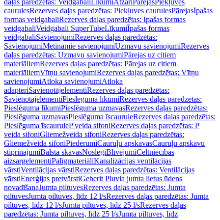
daļas paredzētas: Veidgabali
Līkumi
Atzari
Pārejas
Piekļuves
caurules
Rezerves daļas paredzētas: Piekļuves caurules
Pārejas
Īpašas
formas veidgabali
Rezerves daļas paredzētas: Īpašas formas
veidgabali
Veidgabali SuperTube
Līkumi
Īpašas formas
veidgabali
Savienojumi
Rezerves daļas paredzētas:
Savienojumi
Metināmie savienojumi
Uzmavu savienojumi
Rezerves
daļas paredzētas: Uzmavu savienojumi
Pārejas uz citiem
materiāliem
Rezerves daļas paredzētas: Pārejas uz citiem
materiāliem
Vītņu savienojumi
Rezerves daļas paredzētas: Vītņu
savienojumi
Atloka savienojumi
Atloka
adapteri
Savienotājelementi
Rezerves daļas paredzētas:
Savienotājelementi
Pieslēguma līkumi
Rezerves daļas paredzētas:
Pieslēguma līkumi
Pieslēguma uzmavas
Rezerves daļas paredzētas:
Pieslēguma uzmavas
Pieslēguma īscaurule
Rezerves daļas paredzētas:
Pieslēguma īscaurule
P veida sifoni
Rezerves daļas paredzētas: P
veida sifoni
Gliemežveida sifoni
Rezerves daļas paredzētas:
Gliemežveida sifoni
Piederumi
Cauruļu apskavas
Cauruļu apskavu
stiprinājumi
Balsta skavas
Noslēgi
Blīvējumi
Celtniecības
aizsargelementi
Palīgmateriāli
Kanalizācijas ventilācijas
vārsti
Ventilācijas vārsti
Rezerves daļas paredzētas: Ventilācijas
vārsti
Enerģijas pretvārsti
Geberit Pluvia jumta lietus ūdens
novadīšana
Jumta piltuves
Rezerves daļas paredzētas: Jumta
piltuves
Jumta piltuves, līdz 12 l/s
Rezerves daļas paredzētas: Jumta
piltuves, līdz 12 l/s
Jumta piltuves, līdz 25 l/s
Rezerves daļas
paredzētas: Jumta piltuves, līdz 25 l/s
Jumta piltuves, līdz