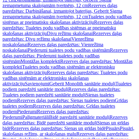
zemapmetuma skalojamām tvertnēm, 12 cm
Rezerves daļas
paredzētas: Darbināšanai, izmantojot baterijas, Geberit Sigma
zemapmetuma skalojamām tvertnēm, 12 cm
Tualetes podu vadības
sistēmas ar pneimatisku skalošanas aktivizāciju
Rezerves daļas
paredzētas: Tualetes podu vadības sistēmas ar pneimatisku
skalošanas aktivizāciju
Divu režīmu skalošanai
Rezerves daļas
paredzētas: Divu režīmu skalošanai
Vienrežīma
noskalošanai
Rezerves daļas paredzētas: Vienrežīma
noskalošanai
Piederumi tualetes podu vadības sistēmām
Rezerves
daļas paredzētas: Piederumi tualetes podu vadības
sistēmām
Montāžas komplekti
Rezerves daļas paredzētas: Montāžas
komplekti
Tualetes podu vadības sistēmām ar elektronisku
skalošanas aktivizāciju
Rezerves daļas paredzētas: Tualetes podu
vadības sistēmām ar elektronisku skalošanas
aktivizāciju
Savienojumi
Geberit Monolith sanitārie moduļi
Tualetes
podiem paredzēti sanitārie moduļi
Rezerves daļas paredzētas:
Tualetes podiem paredzēti sanitārie moduļi
Sienas tualetes
podiem
Rezerves daļas paredzētas: Sienas tualetes podiem
Grīdas
tualetes podiem
Rezerves daļas paredzētas: Grīdas tualetes
podiem
Piederumi
Rezerves daļas paredzētas:
Piederumi
Palīgmateriāli
Bidē paredzēti sanitārie moduļi
Rezerves
daļas paredzētas: Bidē paredzēti sanitārie moduļi
Sienas un grīdas
bidē
Rezerves daļas paredzētas: Sienas un grīdas bidē
Pisuārs
Pisuāri,
skalošanas režīms, ar skalošanas malu
Rezerves daļas paredzētas: