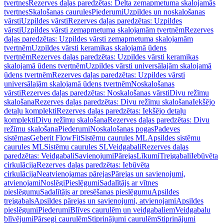
tvertnes
Rezerves daļas paredzētas: Delta zemapmetuma skalojamās
tvertnes
Skalošanas caurules
Piederumi
Uzpildes un noskalošanas
vārsti
Uzpildes vārsti
Rezerves daļas paredzētas: Uzpildes
vārsti
Uzpildes vārsti zemapmetuma skalojamām tvertnēm
Rezerves
daļas paredzētas: Uzpildes vārsti zemapmetuma skalojamām
tvertnēm
Uzpildes vārsti keramikas skalojamā ūdens
tvertnēm
Rezerves daļas paredzētas: Uzpildes vārsti keramikas
skalojamā ūdens tvertnēm
Uzpildes vārsti universālajām skalojamā
ūdens tvertnēm
Rezerves daļas paredzētas: Uzpildes vārsti
universālajām skalojamā ūdens tvertnēm
Noskalošanas
vārsti
Rezerves daļas paredzētas: Noskalošanas vārsti
Divu režīmu
skalošana
Rezerves daļas paredzētas: Divu režīmu skalošana
Iekšējo
detaļu komplekti
Rezerves daļas paredzētas: Iekšējo detaļu
komplekti
Divu režīmu skalošana
Rezerves daļas paredzētas: Divu
režīmu skalošana
Piederumi
Noskalošanas pogas
Padeves
sistēmas
Geberit FlowFit
Sistēmu caurules ML
Apsildes sistēmu
caurules ML
Sistēmu caurules SL
Veidgabali
Rezerves daļas
paredzētas: Veidgabali
Savienojumi
Pārejas
Līkumi
Trejgabali
Iebūvēta
cirkulācija
Rezerves daļas paredzētas: Iebūvēta
cirkulācija
Neatvienojamas pārejas
Pārejas un savienojumi,
atvienojami
Noslēgi
Pieslēgumi
Sadalītājs ar vītnes
pieslēgumu
Sadalītājs ar presēšanas pieslēgumu
Apsildes
trejgabals
Apsildes pārejas un savienojumi, atvienojami
Apsildes
pieslēgumi
Piederumi
Blīves caurulēm un veidgabaliem
Veidgabalu
blīvējumi
Pārsegi caurulēm
Stiprinājumi caurulēm
Stiprinājumi