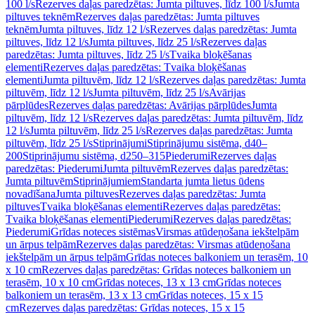
100 l/s
Rezerves daļas paredzētas: Jumta piltuves, līdz 100 l/s
Jumta
piltuves teknēm
Rezerves daļas paredzētas: Jumta piltuves
teknēm
Jumta piltuves, līdz 12 l/s
Rezerves daļas paredzētas: Jumta
piltuves, līdz 12 l/s
Jumta piltuves, līdz 25 l/s
Rezerves daļas
paredzētas: Jumta piltuves, līdz 25 l/s
Tvaika bloķēšanas
elementi
Rezerves daļas paredzētas: Tvaika bloķēšanas
elementi
Jumta piltuvēm, līdz 12 l/s
Rezerves daļas paredzētas: Jumta
piltuvēm, līdz 12 l/s
Jumta piltuvēm, līdz 25 l/s
Avārijas
pārplūdes
Rezerves daļas paredzētas: Avārijas pārplūdes
Jumta
piltuvēm, līdz 12 l/s
Rezerves daļas paredzētas: Jumta piltuvēm, līdz
12 l/s
Jumta piltuvēm, līdz 25 l/s
Rezerves daļas paredzētas: Jumta
piltuvēm, līdz 25 l/s
Stiprinājumi
Stiprinājumu sistēma, d40–
200
Stiprinājumu sistēma, d250–315
Piederumi
Rezerves daļas
paredzētas: Piederumi
Jumta piltuvēm
Rezerves daļas paredzētas:
Jumta piltuvēm
Stiprinājumiem
Standarta jumta lietus ūdens
novadīšana
Jumta piltuves
Rezerves daļas paredzētas: Jumta
piltuves
Tvaika bloķēšanas elementi
Rezerves daļas paredzētas:
Tvaika bloķēšanas elementi
Piederumi
Rezerves daļas paredzētas:
Piederumi
Grīdas noteces sistēmas
Virsmas atūdeņošana iekštelpām
un ārpus telpām
Rezerves daļas paredzētas: Virsmas atūdeņošana
iekštelpām un ārpus telpām
Grīdas noteces balkoniem un terasēm, 10
x 10 cm
Rezerves daļas paredzētas: Grīdas noteces balkoniem un
terasēm, 10 x 10 cm
Grīdas noteces, 13 x 13 cm
Grīdas noteces
balkoniem un terasēm, 13 x 13 cm
Grīdas noteces, 15 x 15
cm
Rezerves daļas paredzētas: Grīdas noteces, 15 x 15