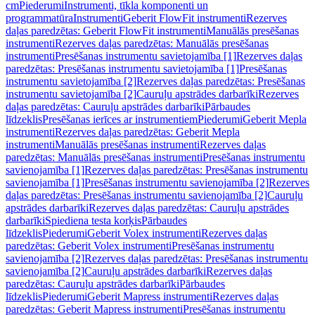
cm
Piederumi
Instrumenti, tīkla komponenti un
programmatūra
Instrumenti
Geberit FlowFit instrumenti
Rezerves
daļas paredzētas: Geberit FlowFit instrumenti
Manuālās presēšanas
instrumenti
Rezerves daļas paredzētas: Manuālās presēšanas
instrumenti
Presēšanas instrumentu savietojamība [1]
Rezerves daļas
paredzētas: Presēšanas instrumentu savietojamība [1]
Presēšanas
instrumentu savietojamība [2]
Rezerves daļas paredzētas: Presēšanas
instrumentu savietojamība [2]
Cauruļu apstrādes darbarīki
Rezerves
daļas paredzētas: Cauruļu apstrādes darbarīki
Pārbaudes
līdzeklis
Presēšanas ierīces ar instrumentiem
Piederumi
Geberit Mepla
instrumenti
Rezerves daļas paredzētas: Geberit Mepla
instrumenti
Manuālās presēšanas instrumenti
Rezerves daļas
paredzētas: Manuālās presēšanas instrumenti
Presēšanas instrumentu
savienojamība [1]
Rezerves daļas paredzētas: Presēšanas instrumentu
savienojamība [1]
Presēšanas instrumentu savienojamība [2]
Rezerves
daļas paredzētas: Presēšanas instrumentu savienojamība [2]
Cauruļu
apstrādes darbarīki
Rezerves daļas paredzētas: Cauruļu apstrādes
darbarīki
Spiediena testa korķis
Pārbaudes
līdzeklis
Piederumi
Geberit Volex instrumenti
Rezerves daļas
paredzētas: Geberit Volex instrumenti
Presēšanas instrumentu
savienojamība [2]
Rezerves daļas paredzētas: Presēšanas instrumentu
savienojamība [2]
Cauruļu apstrādes darbarīki
Rezerves daļas
paredzētas: Cauruļu apstrādes darbarīki
Pārbaudes
līdzeklis
Piederumi
Geberit Mapress instrumenti
Rezerves daļas
paredzētas: Geberit Mapress instrumenti
Presēšanas instrumentu