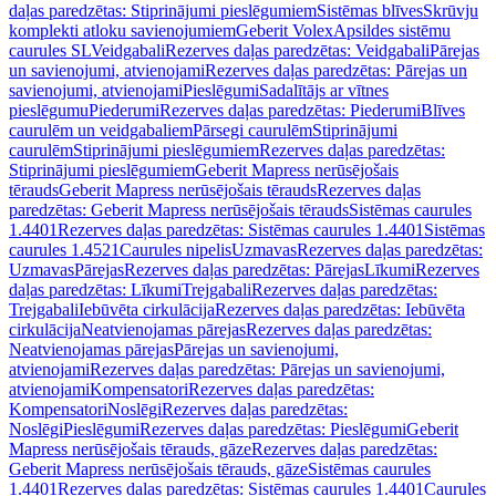
daļas paredzētas: Stiprinājumi pieslēgumiem
Sistēmas blīves
Skrūvju
komplekti atloku savienojumiem
Geberit Volex
Apsildes sistēmu
caurules SL
Veidgabali
Rezerves daļas paredzētas: Veidgabali
Pārejas
un savienojumi, atvienojami
Rezerves daļas paredzētas: Pārejas un
savienojumi, atvienojami
Pieslēgumi
Sadalītājs ar vītnes
pieslēgumu
Piederumi
Rezerves daļas paredzētas: Piederumi
Blīves
caurulēm un veidgabaliem
Pārsegi caurulēm
Stiprinājumi
caurulēm
Stiprinājumi pieslēgumiem
Rezerves daļas paredzētas:
Stiprinājumi pieslēgumiem
Geberit Mapress nerūsējošais
tērauds
Geberit Mapress nerūsējošais tērauds
Rezerves daļas
paredzētas: Geberit Mapress nerūsējošais tērauds
Sistēmas caurules
1.4401
Rezerves daļas paredzētas: Sistēmas caurules 1.4401
Sistēmas
caurules 1.4521
Caurules nipelis
Uzmavas
Rezerves daļas paredzētas:
Uzmavas
Pārejas
Rezerves daļas paredzētas: Pārejas
Līkumi
Rezerves
daļas paredzētas: Līkumi
Trejgabali
Rezerves daļas paredzētas:
Trejgabali
Iebūvēta cirkulācija
Rezerves daļas paredzētas: Iebūvēta
cirkulācija
Neatvienojamas pārejas
Rezerves daļas paredzētas:
Neatvienojamas pārejas
Pārejas un savienojumi,
atvienojami
Rezerves daļas paredzētas: Pārejas un savienojumi,
atvienojami
Kompensatori
Rezerves daļas paredzētas:
Kompensatori
Noslēgi
Rezerves daļas paredzētas:
Noslēgi
Pieslēgumi
Rezerves daļas paredzētas: Pieslēgumi
Geberit
Mapress nerūsējošais tērauds, gāze
Rezerves daļas paredzētas:
Geberit Mapress nerūsējošais tērauds, gāze
Sistēmas caurules
1.4401
Rezerves daļas paredzētas: Sistēmas caurules 1.4401
Caurules