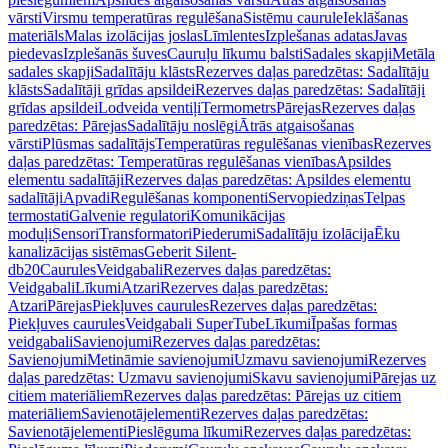
vārsti
Virsmu temperatūras regulēšana
Sistēmu caurule
Ieklāšanas
materiāls
Malas izolācijas joslas
Līmlentes
Izplešanas adatas
Javas
piedevas
Izplešanās šuves
Cauruļu līkumu balsti
Sadales skapji
Metāla
sadales skapji
Sadalītāju klāsts
Rezerves daļas paredzētas: Sadalītāju
klāsts
Sadalītāji grīdas apsildei
Rezerves daļas paredzētas: Sadalītāji
grīdas apsildei
Lodveida ventiļi
Termometrs
Pārejas
Rezerves daļas
paredzētas: Pārejas
Sadalītāju noslēgi
Ātrās atgaisošanas
vārsti
Plūsmas sadalītājs
Temperatūras regulēšanas vienības
Rezerves
daļas paredzētas: Temperatūras regulēšanas vienības
Apsildes
elementu sadalītāji
Rezerves daļas paredzētas: Apsildes elementu
sadalītāji
Apvadi
Regulēšanas komponenti
Servopiedziņas
Telpas
termostati
Galvenie regulatori
Komunikācijas
moduļi
Sensori
Transformatori
Piederumi
Sadalītāju izolācija
Ēku
kanalizācijas sistēmas
Geberit Silent-
db20
Caurules
Veidgabali
Rezerves daļas paredzētas:
Veidgabali
Līkumi
Atzari
Rezerves daļas paredzētas:
Atzari
Pārejas
Piekļuves caurules
Rezerves daļas paredzētas:
Piekļuves caurules
Veidgabali SuperTube
Līkumi
Īpašas formas
veidgabali
Savienojumi
Rezerves daļas paredzētas:
Savienojumi
Metināmie savienojumi
Uzmavu savienojumi
Rezerves
daļas paredzētas: Uzmavu savienojumi
Skavu savienojumi
Pārejas uz
citiem materiāliem
Rezerves daļas paredzētas: Pārejas uz citiem
materiāliem
Savienotājelementi
Rezerves daļas paredzētas:
Savienotājelementi
Pieslēguma līkumi
Rezerves daļas paredzētas: