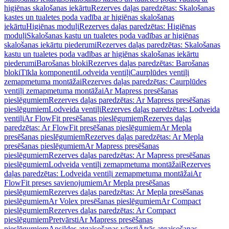
higiēnas skalošanas iekārtu
Rezerves daļas paredzētas: Skalošanas
kastes un tualetes poda vadība ar higiēnas skalošanas
iekārtu
Higiēnas moduļi
Rezerves daļas paredzētas: Higiēnas
moduļi
Skalošanas kastu un tualetes poda vadības ar higiēnas
skalošanas iekārtu piederumi
Rezerves daļas paredzētas: Skalošanas
kastu un tualetes poda vadības ar higiēnas skalošanas iekārtu
piederumi
Barošanas bloki
Rezerves daļas paredzētas: Barošanas
bloki
Tīkla komponenti
Lodveida ventiļi
Caurplūdes ventiļi
zemapmetuma montāžai
Rezerves daļas paredzētas: Caurplūdes
ventiļi zemapmetuma montāžai
Ar Mapress presēšanas
pieslēgumiem
Rezerves daļas paredzētas: Ar Mapress presēšanas
pieslēgumiem
Lodveida ventiļi
Rezerves daļas paredzētas: Lodveida
ventiļi
Ar FlowFit presēšanas pieslēgumiem
Rezerves daļas
paredzētas: Ar FlowFit presēšanas pieslēgumiem
Ar Mepla
presēšanas pieslēgumiem
Rezerves daļas paredzētas: Ar Mepla
presēšanas pieslēgumiem
Ar Mapress presēšanas
pieslēgumiem
Rezerves daļas paredzētas: Ar Mapress presēšanas
pieslēgumiem
Lodveida ventiļi zemapmetuma montāžai
Rezerves
daļas paredzētas: Lodveida ventiļi zemapmetuma montāžai
Ar
FlowFit preses savienojumiem
Ar Mepla presēšanas
pieslēgumiem
Rezerves daļas paredzētas: Ar Mepla presēšanas
pieslēgumiem
Ar Volex presēšanas pieslēgumiem
Ar Compact
pieslēgumiem
Rezerves daļas paredzētas: Ar Compact
pieslēgumiem
Pretvārsti
Ar Mapress presēšanas
pieslēgumiem
Apsildes atgaisošanas vārsti
Ātrās atgaisošanas