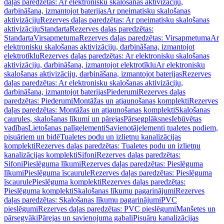
daļas paredzētas: Ar elektronisku skalošanas aktivizāciju,
darbināšana, izmantojot baterijas
Ar pneimatisku skalošanas
aktivizāciju
Rezerves daļas paredzētas: Ar pneimatisku skalošanas
aktivizāciju
Standarta
Rezerves daļas paredzētas:
Standarta
Virsapmetuma
Rezerves daļas paredzētas: Virsapmetuma
Ar
elektronisku skalošanas aktivizāciju, darbināšana, izmantojot
elektrotīklu
Rezerves daļas paredzētas: Ar elektronisku skalošanas
aktivizāciju, darbināšana, izmantojot elektrotīklu
Ar elektronisku
skalošanas aktivizāciju, darbināšana, izmantojot baterijas
Rezerves
daļas paredzētas: Ar elektronisku skalošanas aktivizāciju,
darbināšana, izmantojot baterijas
Piederumi
Rezerves daļas
paredzētas: Piederumi
Montāžas un atjaunošanas komplekti
Rezerves
daļas paredzētas: Montāžas un atjaunošanas komplekti
Skalošanas
caurules, skalošanas līkumi un pārejas
Pārsegplāksnes
Iebūvētas
vadības
Lietošanas palīgelementi
Savienotājelementi tualetes podiem,
pisuāriem un bidē
Tualetes podu un izlietņu kanalizācijas
komplekti
Rezerves daļas paredzētas: Tualetes podu un izlietņu
kanalizācijas komplekti
Sifoni
Rezerves daļas paredzētas:
Sifoni
Pieslēguma līkumi
Rezerves daļas paredzētas: Pieslēguma
līkumi
Pieslēguma īscaurule
Rezerves daļas paredzētas: Pieslēguma
īscaurule
Pieslēguma komplekti
Rezerves daļas paredzētas:
Pieslēguma komplekti
Skalošanas līkumu pagarinājumi
Rezerves
daļas paredzētas: Skalošanas līkumu pagarinājumi
PVC
pieslēgumi
Rezerves daļas paredzētas: PVC pieslēgumi
Manšetes un
pārsegvāki
Pārejas un savienojuma gabali
Pisuāru kanalizācijas