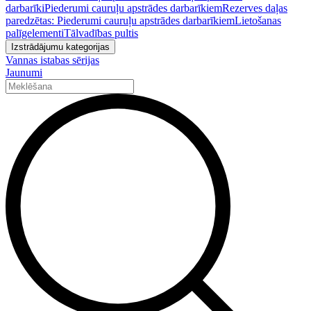
darbarīki
Piederumi cauruļu apstrādes darbarīkiem
Rezerves daļas
paredzētas: Piederumi cauruļu apstrādes darbarīkiem
Lietošanas
palīgelementi
Tālvadības pultis
Izstrādājumu kategorijas
Vannas istabas sērijas
Jaunumi