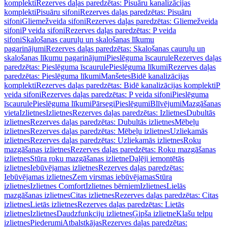
komplekti
Rezerves daļas paredzētas: Pisuāru kanalizācijas
komplekti
Pisuāru sifoni
Rezerves daļas paredzētas: Pisuāru
sifoni
Gliemežveida sifoni
Rezerves daļas paredzētas: Gliemežveida
sifoni
P veida sifoni
Rezerves daļas paredzētas: P veida
sifoni
Skalošanas cauruļu un skalošanas līkumu
pagarinājumi
Rezerves daļas paredzētas: Skalošanas cauruļu un
skalošanas līkumu pagarinājumi
Pieslēguma īscaurule
Rezerves daļas
paredzētas: Pieslēguma īscaurule
Pieslēguma līkumi
Rezerves daļas
paredzētas: Pieslēguma līkumi
Manšetes
Bidē kanalizācijas
komplekti
Rezerves daļas paredzētas: Bidē kanalizācijas komplekti
P
veida sifoni
Rezerves daļas paredzētas: P veida sifoni
Pieslēguma
īscaurule
Pieslēguma līkumi
Pārsegi
Pieslēgumi
Blīvējumi
Mazgāšanas
vieta
Izlietnes
Izlietnes
Rezerves daļas paredzētas: Izlietnes
Dubultās
izlietnes
Rezerves daļas paredzētas: Dubultās izlietnes
Mēbeļu
izlietnes
Rezerves daļas paredzētas: Mēbeļu izlietnes
Uzliekamās
izlietnes
Rezerves daļas paredzētas: Uzliekamās izlietnes
Roku
mazgāšanas izlietnes
Rezerves daļas paredzētas: Roku mazgāšanas
izlietnes
Stūra roku mazgāšanas izlietne
Daļēji iemontētās
izlietnes
Iebūvējamas izlietnes
Rezerves daļas paredzētas:
Iebūvējamas izlietnes
Zem virsmas iebūvējamas
Stūra
izlietnes
Izlietnes Comfort
Izlietnes bērniem
Izlietnes
Lielās
mazgāšanas izlietnes
Citas izlietnes
Rezerves daļas paredzētas: Citas
izlietnes
Lietās izlietnes
Rezerves daļas paredzētas: Lietās
izlietnes
Izlietnes
Daudzfunkciju izlietnes
Ģipša izlietne
Klašu telpu
izlietnes
Piederumi
Atbalstkājas
Rezerves daļas paredzētas: