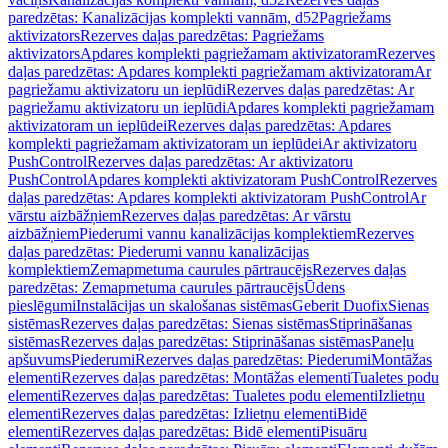
paredzētas: Kanalizācijas komplekti vannām, d52
Pagriežams
aktivizators
Rezerves daļas paredzētas: Pagriežams
aktivizators
Apdares komplekti pagriežamam aktivizatoram
Rezerves
daļas paredzētas: Apdares komplekti pagriežamam aktivizatoram
Ar
pagriežamu aktivizatoru un ieplūdi
Rezerves daļas paredzētas: Ar
pagriežamu aktivizatoru un ieplūdi
Apdares komplekti pagriežamam
aktivizatoram un ieplūdei
Rezerves daļas paredzētas: Apdares
komplekti pagriežamam aktivizatoram un ieplūdei
Ar aktivizatoru
PushControl
Rezerves daļas paredzētas: Ar aktivizatoru
PushControl
Apdares komplekti aktivizatoram PushControl
Rezerves
daļas paredzētas: Apdares komplekti aktivizatoram PushControl
Ar
vārstu aizbāžņiem
Rezerves daļas paredzētas: Ar vārstu
aizbāžņiem
Piederumi vannu kanalizācijas komplektiem
Rezerves
daļas paredzētas: Piederumi vannu kanalizācijas
komplektiem
Zemapmetuma caurules pārtraucējs
Rezerves daļas
paredzētas: Zemapmetuma caurules pārtraucējs
Ūdens
pieslēgumi
Instalācijas un skalošanas sistēmas
Geberit Duofix
Sienas
sistēmas
Rezerves daļas paredzētas: Sienas sistēmas
Stiprināšanas
sistēmas
Rezerves daļas paredzētas: Stiprināšanas sistēmas
Paneļu
apšuvums
Piederumi
Rezerves daļas paredzētas: Piederumi
Montāžas
elementi
Rezerves daļas paredzētas: Montāžas elementi
Tualetes podu
elementi
Rezerves daļas paredzētas: Tualetes podu elementi
Izlietņu
elementi
Rezerves daļas paredzētas: Izlietņu elementi
Bidē
elementi
Rezerves daļas paredzētas: Bidē elementi
Pisuāru