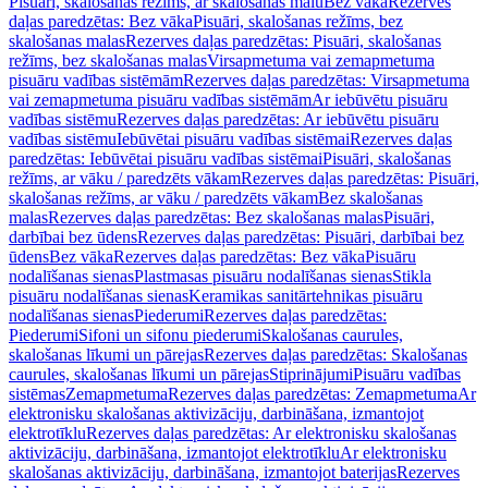
Pisuāri, skalošanas režīms, ar skalošanas malu
Bez vāka
Rezerves
daļas paredzētas: Bez vāka
Pisuāri, skalošanas režīms, bez
skalošanas malas
Rezerves daļas paredzētas: Pisuāri, skalošanas
režīms, bez skalošanas malas
Virsapmetuma vai zemapmetuma
pisuāru vadības sistēmām
Rezerves daļas paredzētas: Virsapmetuma
vai zemapmetuma pisuāru vadības sistēmām
Ar iebūvētu pisuāru
vadības sistēmu
Rezerves daļas paredzētas: Ar iebūvētu pisuāru
vadības sistēmu
Iebūvētai pisuāru vadības sistēmai
Rezerves daļas
paredzētas: Iebūvētai pisuāru vadības sistēmai
Pisuāri, skalošanas
režīms, ar vāku / paredzēts vākam
Rezerves daļas paredzētas: Pisuāri,
skalošanas režīms, ar vāku / paredzēts vākam
Bez skalošanas
malas
Rezerves daļas paredzētas: Bez skalošanas malas
Pisuāri,
darbībai bez ūdens
Rezerves daļas paredzētas: Pisuāri, darbībai bez
ūdens
Bez vāka
Rezerves daļas paredzētas: Bez vāka
Pisuāru
nodalīšanas sienas
Plastmasas pisuāru nodalīšanas sienas
Stikla
pisuāru nodalīšanas sienas
Keramikas sanitārtehnikas pisuāru
nodalīšanas sienas
Piederumi
Rezerves daļas paredzētas:
Piederumi
Sifoni un sifonu piederumi
Skalošanas caurules,
skalošanas līkumi un pārejas
Rezerves daļas paredzētas: Skalošanas
caurules, skalošanas līkumi un pārejas
Stiprinājumi
Pisuāru vadības
sistēmas
Zemapmetuma
Rezerves daļas paredzētas: Zemapmetuma
Ar
elektronisku skalošanas aktivizāciju, darbināšana, izmantojot
elektrotīklu
Rezerves daļas paredzētas: Ar elektronisku skalošanas
aktivizāciju, darbināšana, izmantojot elektrotīklu
Ar elektronisku
skalošanas aktivizāciju, darbināšana, izmantojot baterijas
Rezerves