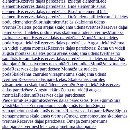
elementi
Rezerves daļas paredzētas: Izlietņu elementi
Bidē
elementi
Rezerves daļas paredzētas: Bidē elementi
Pisuāru
elementi
Rezerves daļas paredzētas: Pisuāru elementi
Dušu
elementi
Rezerves daļas paredzētas: Dušu elementi
Piederumi
Tualetes
podu elementiem
Stiprinājumiem
Ārējās skalojamā ūdens
tvertnes
Tualetes podu ārējās skalojamā ūdens tvertnes
Rezerves daļas
paredzētas: Tualetes podu ārējās skalojamā ūdens tvertnes
Montāža
uz tualetes poda
Rezerves daļas paredzētas: Montāža uz tualetes
poda
Augstu iekārts
Rezerves daļas paredzētas: Augstu iekārts
Zema
un vidēji augsta montāža
Rezerves daļas paredzētas: Zema un vidēji
augsta montāža
Tualetes podu ārējās skalojamā ūdens tvertnes no
sanitārās keramikas
Rezerves daļas paredzētas: Tualetes podu ārējās
skalojamā ūdens tvertnes no sanitārās keramikas
Montāža uz tualetes
poda
Rezerves daļas paredzētas: Montāža uz tualetes
poda
Skalošanas caurules virsapmetuma skalojamā ūdens
tvertnēm
Rezerves daļas paredzētas: Skalošanas caurules
virsapmetuma skalojamā ūdens tvertnēm
Augstu iekārts
Rezerves
daļas paredzētas: Augstu iekārts
Zema un vidēji augsta
montāža
Piederumi
Rezerves daļas paredzētas:
Piederumi
Pieslēgumi
Rezerves daļas paredzētas: Pieslēgumi
Stūra
vārsti
Manšetes
Zemapmetuma skalojamās tvertnes
Sigma
zemapmetuma skalojamās tvertnes
Rezerves daļas paredzētas: Sigma
zemapmetuma skalojamās tvertnes
Omega zemapmetuma skalojamās
tvertnes
Rezerves daļas paredzētas: Omega zemapmetuma
skalojamās tvertnes
Delta zemapmetuma skalojamās