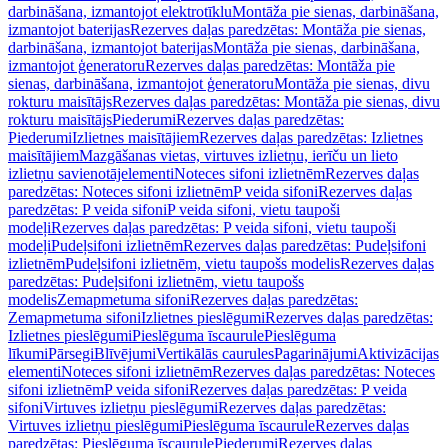
darbināšana, izmantojot elektrotīklu
Montāža pie sienas, darbināšana,
izmantojot baterijas
Rezerves daļas paredzētas: Montāža pie sienas,
darbināšana, izmantojot baterijas
Montāža pie sienas, darbināšana,
izmantojot ģeneratoru
Rezerves daļas paredzētas: Montāža pie
sienas, darbināšana, izmantojot ģeneratoru
Montāža pie sienas, divu
rokturu maisītājs
Rezerves daļas paredzētas: Montāža pie sienas, divu
rokturu maisītājs
Piederumi
Rezerves daļas paredzētas:
Piederumi
Izlietnes maisītājiem
Rezerves daļas paredzētas: Izlietnes
maisītājiem
Mazgāšanas vietas, virtuves izlietņu, ierīču un lieto
izlietņu savienotājelementi
Noteces sifoni izlietnēm
Rezerves daļas
paredzētas: Noteces sifoni izlietnēm
P veida sifoni
Rezerves daļas
paredzētas: P veida sifoni
P veida sifoni, vietu taupoši
modeļi
Rezerves daļas paredzētas: P veida sifoni, vietu taupoši
modeļi
Pudeļsifoni izlietnēm
Rezerves daļas paredzētas: Pudeļsifoni
izlietnēm
Pudeļsifoni izlietnēm, vietu taupošs modelis
Rezerves daļas
paredzētas: Pudeļsifoni izlietnēm, vietu taupošs
modelis
Zemapmetuma sifoni
Rezerves daļas paredzētas:
Zemapmetuma sifoni
Izlietnes pieslēgumi
Rezerves daļas paredzētas:
Izlietnes pieslēgumi
Pieslēguma īscaurule
Pieslēguma
līkumi
Pārsegi
Blīvējumi
Vertikālās caurules
Pagarinājumi
Aktivizācijas
elementi
Noteces sifoni izlietnēm
Rezerves daļas paredzētas: Noteces
sifoni izlietnēm
P veida sifoni
Rezerves daļas paredzētas: P veida
sifoni
Virtuves izlietņu pieslēgumi
Rezerves daļas paredzētas:
Virtuves izlietņu pieslēgumi
Pieslēguma īscaurule
Rezerves daļas
paredzētas: Pieslēguma īscaurule
Piederumi
Rezerves daļas