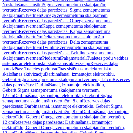
Noskalošanas taustiņi
Sigma zemapmetuma skalojamām
tvertnēm
Rezerves daļas paredzētas: Sigma zemapmetuma
skalojamām tvertnēm
Omega zemapmetuma skalojamām
tvertnēm
Rezerves daļas paredzētas: Omega zemapmetuma
skalojamām tvertnēm
Kappa zemapmetuma skalojamām
tvertnēm
Rezerves daļas paredzētas: Kappa zemapmetuma
skalojamām tvertnēm
Delta zemapmetuma skalojamām
tvertnēm
Rezerves daļas paredzētas: Delta zemapmetuma
skalojamām tvertnēm
Twinline zemapmetuma skalojamām
tvertnēm
Rezerves daļas paredzētas: Twinline zemapmetuma
skalojamām tvertnēm
Piederumi
Palīgmateriāli
Tualetes podu vadības
sistēmas ar elektronisku skalošanas aktivizāciju
Rezerves daļas
paredzētas: Tualetes podu vadības sistēmas ar elektronisku
skalošanas aktivizāciju
Darbināšanai, izmantojot elektrotīklu,
Geberit Sigma zemapmetuma skalojamām tvertnēm, 12 cm
Rezerves
daļas paredzētas: Darbināšanai, izmantojot elektrotīklu,
Geberit Sigma zemapmetuma skalojamām tvertnēm,
12 cm
Darbināšanai, izmantojot elektrotīklu, Geberit Sigma
zemapmetuma skalojamām tvertnēm, 8 cm
Rezerves daļas
paredzētas: Darbināšanai, izmantojot elektrotīklu, Geberit Sigma
zemapmetuma skalojamām tvertnēm, 8 cm
Darbināšanai, izmantojot
elektrotīklu, Geberit Omega zemapmetuma skalojamām tvertnēm,
12 cm
Rezerves daļas paredzētas: Darbināšanai, izmantojot
elektrotīklu, Geberit Omega zemapmetuma skalojamām tvertnēm,
12 cm
Darbināšanai, izmantojot baterijas, Geberit Sigma