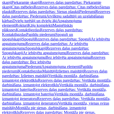
skapji
Piekaramie skapji
Rezerves daļas paredzētas: Piekaramie
skapji
Citas mēbeles
Rezerves daļas paredzētas: Citas mēbeles
Sienas
plaukti
Rezerves daļas paredzētas: Sienas plaukti
Piederumi
Rezerves
daļas paredzētas: Piederumi
Atvilktņu sadalītāji un uzglabāšanas
kārbas
Dvieļu turētāji un dvieļu āķi
Apgaismojuma
elementi
Rokturi
Kāju komplekti
Magnētiskās
plāksnes
Kontaktligzdas
Rezerves daļas paredzētas:
Kontaktligzdas
Papildu piederumi
Spoguļi un
spoguļskapji
Spoguļi
Rezerves daļas paredzētas: Spoguļi
Ar iebūvētu
apgaismojumu
Rezerves daļas paredzētas: Ar iebūvētu
apgaismojumu
Spoguļskapji
Rezerves daļas paredzētas:
Spoguļskapji
Ar iebūvētu apgaismojumu
Rezerves daļas paredzētas:
Ar iebūvētu apgaismojumu
Bez iebūvēta apgaismojuma
Rezerves
daļas paredzētas: Bez iebūvēta
apgaismojuma
Piederumi
Apgaismojuma elementi
Papildu
piederumi
Kontaktligzdas
Maisītāji
Izlietnes maisītāji
Rezerves daļas
paredzētas: Izlietnes maisītāji
Vertikāla montāža, darbināšana,
izmantojot elektrotīklu
Rezerves daļas paredzētas: Vertikāla montāža,
darbināšana, izmantojot elektrotīklu
Vertikāla montāža, darbināšana,
izmantojot baterijas
Rezerves daļas paredzētas: Vertikāla montāža,
darbināšana, izmantojot baterijas
Vertikāla montāža, darbināšana,
izmantojot ģeneratoru
Rezerves daļas paredzētas: Vertikāla montāža,
darbināšana, izmantojot ģeneratoru
Vertikāla montāža, vienas sviras
maisītājs
Montāža pie sienas, darbināšana, izmantojot
elektrotīklu
Rezerves daļas paredzētas: Montāža pie sienas,