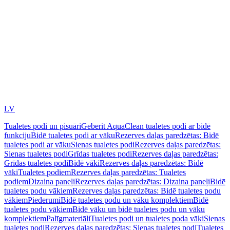
LV
Tualetes podi un pisuāri
Geberit AquaClean tualetes podi ar bidē
funkciju
Bidē tualetes podi ar vāku
Rezerves daļas paredzētas: Bidē
tualetes podi ar vāku
Sienas tualetes podi
Rezerves daļas paredzētas:
Sienas tualetes podi
Grīdas tualetes podi
Rezerves daļas paredzētas:
Grīdas tualetes podi
Bidē vāki
Rezerves daļas paredzētas: Bidē
vāki
Tualetes podiem
Rezerves daļas paredzētas: Tualetes
podiem
Dizaina paneļi
Rezerves daļas paredzētas: Dizaina paneļi
Bidē
tualetes podu vākiem
Rezerves daļas paredzētas: Bidē tualetes podu
vākiem
Piederumi
Bidē tualetes podu un vāku komplektiem
Bidē
tualetes podu vākiem
Bidē vāku un bidē tualetes podu un vāku
komplektiem
Palīgmateriāli
Tualetes podi un tualetes poda vāki
Sienas
tualetes podi
Rezerves daļas paredzētas: Sienas tualetes podi
Tualetes