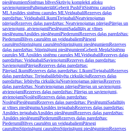
pieslēgumiem
Sistēmas blīves
Skrūvju komplekti atloku
savienojumiem
Palīgmateriāli
Geberit PushFit
Sistēmu caurules
ML
Apsildes sistēmu caurules ML
Veidgabali
Rezerves daļas
paredzētas: Veidgabali
Līkumi
Trejgabali
Neatvienojamas
pārejas
Rezerves daļas paredzētas: Neatvienojamas pārejas
Pārejas un
savienojumi, atvienojami
Pieslēgumi
Sadalītājs ar vītnes
pieslēgumu
Apsildes pieslēgumi
Piederumi
Rezerves daļas paredzētas:
Piederumi
Blīves caurulēm un veidgabaliem
Pārsegi
caurulēm
Stiprinājumi caurulēm
Stiprinājumi pieslēgumiem
Rezerves
daļas paredzētas: Stiprinājumi pieslēgumiem
Geberit Mepla
Sistēmu
caurules ML
Apsildes sistēmu caurules ML
Veidgabali
Rezerves daļas
paredzētas: Veidgabali
Savienojumi
Rezerves daļas paredzētas:
Savienojumi
Pārejas
Rezerves daļas paredzētas:
Pārejas
Līkumi
Rezerves daļas paredzētas: Līkumi
Trejgabali
Rezerves
daļas paredzētas: Trejgabali
Iebūvēta cirkulācija
Rezerves daļas
paredzētas: Iebūvēta cirkulācija
Neatvienojamas pārejas
Rezerves
daļas paredzētas: Neatvienojamas pārejas
Pārejas un savienojumi,
atvienojami
Rezerves daļas paredzētas: Pārejas un savienojumi,
atvienojami
Noslēgi
Rezerves daļas paredzētas:
Noslēgi
Pieslēgumi
Rezerves daļas paredzētas: Pieslēgumi
Sadalītājs
ar vītnes pieslēgumu
Apsildes trejgabals
Rezerves daļas paredzētas:
Apsildes trejgabals
Apsildes pieslēgumi
Rezerves daļas paredzētas:
Apsildes pieslēgumi
Piederumi
Rezerves daļas paredzētas:
Piederumi
Blīves caurulēm un veidgabaliem
Pārsegi
caurulēm
Stiprinājumi caurulēm
Stiprinājumi pieslēgumiem
Rezerves