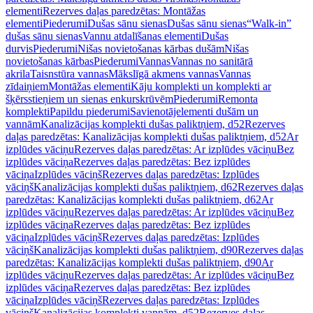
elementi
Rezerves daļas paredzētas: Montāžas
elementi
Piederumi
Dušas sānu sienas
Dušas sānu sienas
“Walk-in”
dušas sānu sienas
Vannu atdalīšanas elementi
Dušas
durvis
Piederumi
Nišas novietošanas kārbas dušām
Nišas
novietošanas kārbas
Piederumi
Vannas
Vannas no sanitārā
akrila
Taisnstūra vannas
Mākslīgā akmens vannas
Vannas
zīdaiņiem
Montāžas elementi
Kāju komplekti un komplekti ar
šķērsstieņiem un sienas enkurskrūvēm
Piederumi
Remonta
komplekti
Papildu piederumi
Savienotājelementi dušām un
vannām
Kanalizācijas komplekti dušas paliktņiem, d52
Rezerves
daļas paredzētas: Kanalizācijas komplekti dušas paliktņiem, d52
Ar
izplūdes vāciņu
Rezerves daļas paredzētas: Ar izplūdes vāciņu
Bez
izplūdes vāciņa
Rezerves daļas paredzētas: Bez izplūdes
vāciņa
Izplūdes vāciņš
Rezerves daļas paredzētas: Izplūdes
vāciņš
Kanalizācijas komplekti dušas paliktņiem, d62
Rezerves daļas
paredzētas: Kanalizācijas komplekti dušas paliktņiem, d62
Ar
izplūdes vāciņu
Rezerves daļas paredzētas: Ar izplūdes vāciņu
Bez
izplūdes vāciņa
Rezerves daļas paredzētas: Bez izplūdes
vāciņa
Izplūdes vāciņš
Rezerves daļas paredzētas: Izplūdes
vāciņš
Kanalizācijas komplekti dušas paliktņiem, d90
Rezerves daļas
paredzētas: Kanalizācijas komplekti dušas paliktņiem, d90
Ar
izplūdes vāciņu
Rezerves daļas paredzētas: Ar izplūdes vāciņu
Bez
izplūdes vāciņa
Rezerves daļas paredzētas: Bez izplūdes
vāciņa
Izplūdes vāciņš
Rezerves daļas paredzētas: Izplūdes
vāciņš
Kanalizācijas komplekti vannām, d52
Rezerves daļas