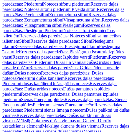
paredzētas: Piederumi
Noteces sifonu piederumi
Rezerves daļas
paredzētas: Noteces sifonu piederumi
P veida sifoni
Rezerves daļas
paredzētas: P veida sifoni
Zemapmetuma sifoni
Rezerves daļas
paredzētas: Zemapmetuma sifoni
Virsapmetuma sifoni
Rezerves daļas
paredzētas: Virsapmetuma sifoni
Pieslēgumi
Rezerves daļas
paredzētas: Pieslēgumi
Piederumi
Noteces sifoni saimniecības
izlietnēm
Rezerves daļas paredzētas: Noteces sifoni saimniecības
izlietnēm
Sifoni
Rezerves daļas paredzētas: Sifoni
Pieslēguma
līkumi
Rezerves daļas paredzētas: Pieslēguma līkumi
Pieslēguma
īscaurule
Rezerves daļas paredzētas: Pieslēguma īscaurule
Izplūdes
vārsti
Rezerves daļas paredzētas: Izplūdes vārsti
Piederumi
Rezerves
daļas paredzētas: Piederumi
Dušas un vannas
Dušas
Grīdas ūdens
novade dušām
Rezerves daļas paredzētas: Grīdas ūdens novade
dušām
Dušas noteces
Rezerves daļas paredzētas: Dušas
noteces
Piederumi dušas kanāliem
Rezerves daļas paredzētas:
Piederumi dušas kanāliem
Dušas grīdas noteces
Rezerves daļas
paredzētas: Dušas grīdas noteces
Dušas pamatnes izplūdes
piederumi
Rezerves daļas paredzētas: Dušas pamatnes izplūdes
piederumi
Sienas līmeņa noplūdes
Rezerves daļas paredzētas: Sienas
līmeņa noplūdes
Piederumi sienas līmeņa notecēm
Rezerves daļas
paredzētas: Piederumi sienas līmeņa notecēm
Dušas paliktņi un dušas
virsmas
Rezerves daļas paredzētas: Dušas paliktņi un dušas
virsmas
Mākslīgā akmens dušas virsmas un Geberit Duofix
uzstādīšanas elementi
Mākslīgā akmens dušas virsmas
Rezerves daļas
paredzētas: Mākslīgā akmens dušas virsmas
Montāžas