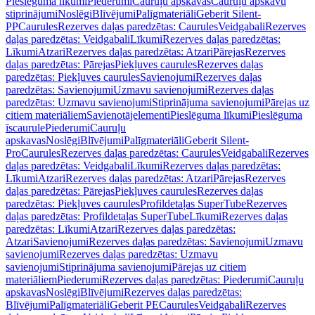
Pieslēguma līkumi
Piederumi
Cauruļu apskavas
Cauruļu apskavu
stiprinājumi
Noslēgi
Blīvējumi
Palīgmateriāli
Geberit Silent-
PP
Caurules
Rezerves daļas paredzētas: Caurules
Veidgabali
Rezerves
daļas paredzētas: Veidgabali
Līkumi
Rezerves daļas paredzētas:
Līkumi
Atzari
Rezerves daļas paredzētas: Atzari
Pārejas
Rezerves
daļas paredzētas: Pārejas
Piekļuves caurules
Rezerves daļas
paredzētas: Piekļuves caurules
Savienojumi
Rezerves daļas
paredzētas: Savienojumi
Uzmavu savienojumi
Rezerves daļas
paredzētas: Uzmavu savienojumi
Stiprinājuma savienojumi
Pārejas uz
citiem materiāliem
Savienotājelementi
Pieslēguma līkumi
Pieslēguma
īscaurule
Piederumi
Cauruļu
apskavas
Noslēgi
Blīvējumi
Palīgmateriāli
Geberit Silent-
Pro
Caurules
Rezerves daļas paredzētas: Caurules
Veidgabali
Rezerves
daļas paredzētas: Veidgabali
Līkumi
Rezerves daļas paredzētas:
Līkumi
Atzari
Rezerves daļas paredzētas: Atzari
Pārejas
Rezerves
daļas paredzētas: Pārejas
Piekļuves caurules
Rezerves daļas
paredzētas: Piekļuves caurules
Profildetaļas SuperTube
Rezerves
daļas paredzētas: Profildetaļas SuperTube
Līkumi
Rezerves daļas
paredzētas: Līkumi
Atzari
Rezerves daļas paredzētas:
Atzari
Savienojumi
Rezerves daļas paredzētas: Savienojumi
Uzmavu
savienojumi
Rezerves daļas paredzētas: Uzmavu
savienojumi
Stiprinājuma savienojumi
Pārejas uz citiem
materiāliem
Piederumi
Rezerves daļas paredzētas: Piederumi
Cauruļu
apskavas
Noslēgi
Blīvējumi
Rezerves daļas paredzētas:
Blīvējumi
Palīgmateriāli
Geberit PE
Caurules
Veidgabali
Rezerves