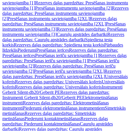
savienojamība [1]
Rezerves daļas paredzētas: Presēšanas instrumentu
savienojamība [1]
Presēšanas instrumentu savienojamība [2]
Rezerves
daļas paredzētas: Presēšanas instrumentu savienojamība
[2]
Presēšanas instrumentu savietojamība [2XL]
Rezerves daļas
paredzētas: Presēšanas instrumentu savietojamība [2XL]
Presēšanas
instrumentu savietojamība [3]
Rezerves daļas paredzētas: Presēšanas
instrumentu savietojamība [3]
Cauruļu apstrādes darbarīki
Rezerves
daļas paredzētas: Cauruļu apstrādes darbarīki
Spiediena testa
korķis
Rezerves daļas paredzētas: Spiediena testa korķis
Pārbaudes
līdzeklis
Piederumi
Presēšanas ierīces
Rezerves daļas paredzētas:
Presēšanas ierīces
Presēšanas ierīču savietojamība [1]
Rezerves daļas
paredzētas: Presēšanas ierīču savietojamība [1]
Presēšanas ierīču
savietojamība [2]
Rezerves daļas paredzētas: Presēšanas ierīču
savietojamība [2]
Presēšanas ierīču savietojamība [2XL]
Rezerves
daļas paredzētas: Presēšanas ierīču savietojamība [2XL]
Universālais
koferis
Rezerves daļas paredzētas: Universālais koferis
Universālais
koferis
Rezerves daļas paredzētas: Universālais koferis
Instrumenti
Geberit Silent-db20/Geberit PE
Rezerves daļas paredzētas:
Instrumenti Geberit Silent-db20/Geberit PE
Elektrometināšanas
instrumenti
Rezerves daļas paredzētas: Elektrometināšanas
instrumenti
Piederumi elektrometināšanas instrumentiem
Simetriskās
metināšanas
Rezerves daļas paredzētas: Simetriskās
metināšanas
Piederumi kontaktmetināšanas
Rezerves daļas
paredzētas: Piederumi kontaktmetināšanas
Cauruļu apstrādes
darbarīki
Rezerves daļas paredzētas: Cauruļu apstrādes