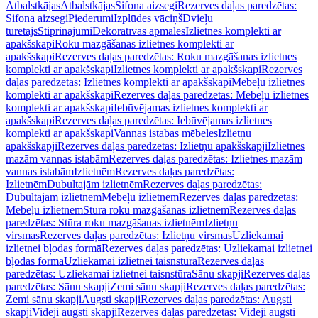
Atbalstkājas
Atbalstkājas
Sifona aizsegi
Rezerves daļas paredzētas:
Sifona aizsegi
Piederumi
Izplūdes vāciņš
Dvieļu
turētājs
Stiprinājumi
Dekoratīvās apmales
Izlietnes komplekti ar
apakšskapi
Roku mazgāšanas izlietnes komplekti ar
apakšskapi
Rezerves daļas paredzētas: Roku mazgāšanas izlietnes
komplekti ar apakšskapi
Izlietnes komplekti ar apakšskapi
Rezerves
daļas paredzētas: Izlietnes komplekti ar apakšskapi
Mēbeļu izlietnes
komplekti ar apakšskapi
Rezerves daļas paredzētas: Mēbeļu izlietnes
komplekti ar apakšskapi
Iebūvējamas izlietnes komplekti ar
apakšskapi
Rezerves daļas paredzētas: Iebūvējamas izlietnes
komplekti ar apakšskapi
Vannas istabas mēbeles
Izlietņu
apakšskapji
Rezerves daļas paredzētas: Izlietņu apakšskapji
Izlietnes
mazām vannas istabām
Rezerves daļas paredzētas: Izlietnes mazām
vannas istabām
Izlietnēm
Rezerves daļas paredzētas:
Izlietnēm
Dubultajām izlietnēm
Rezerves daļas paredzētas:
Dubultajām izlietnēm
Mēbeļu izlietnēm
Rezerves daļas paredzētas:
Mēbeļu izlietnēm
Stūra roku mazgāšanas izlietnēm
Rezerves daļas
paredzētas: Stūra roku mazgāšanas izlietnēm
Izlietņu
virsmas
Rezerves daļas paredzētas: Izlietņu virsmas
Uzliekamai
izlietnei bļodas formā
Rezerves daļas paredzētas: Uzliekamai izlietnei
bļodas formā
Uzliekamai izlietnei taisnstūra
Rezerves daļas
paredzētas: Uzliekamai izlietnei taisnstūra
Sānu skapji
Rezerves daļas
paredzētas: Sānu skapji
Zemi sānu skapji
Rezerves daļas paredzētas:
Zemi sānu skapji
Augsti skapji
Rezerves daļas paredzētas: Augsti
skapji
Vidēji augsti skapji
Rezerves daļas paredzētas: Vidēji augsti