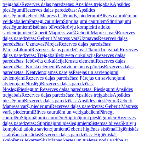
trejgabals
Rezerves daļas paredzētas: Apsildes trejgabals
Apsildes
pieslēgumi
Rezerves daļas paredzētas: Apsildes
pieslēgumi
Geberit Mapress C tērauds, piederumi
Blīves caurulēm un
veidgabaliem
Pārsegi caurulēm
Stiprinājumi caurulēm
Stiprinājumi
pieslēgumiem
Sistēmas blīves
Skrūvju komplekti atloku
savienojumiem
Geberit Mapress varš
Geberit Mapress varš
Rezerves
daļas paredzētas: Geberit Mapress varš
Uzmavas
Rezerves daļas
paredzētas: Uzmavas
Pārejas
Rezerves daļas paredzētas:
Pārejas
Līkumi
Rezerves daļas paredzētas: Līkumi
Trejgabali
Rezerves
daļas paredzētas: Trejgabali
Iebūvēta cirkulācija
Rezerves daļas
paredzētas: Iebūvēta cirkulācija
Krusta elementi
Rezerves daļas
paredzētas: Krusta elementi
Neatvienojamas pārejas
Rezerves daļas
paredzētas: Neatvienojamas pārejas
Pārejas un savienojumi,
atvienojami
Rezerves daļas paredzētas: Pārejas un savienojumi,
atvienojami
Noslēgi
Rezerves daļas paredzētas:
Noslēgi
Pieslēgumi
Rezerves daļas paredzētas: Pieslēgumi
Apsildes
trejgabals
Rezerves daļas paredzētas: Apsildes trejgabals
Apsildes
pieslēgumi
Rezerves daļas paredzētas: Apsildes pieslēgumi
Geberit
Mapress varš, piederumi
Rezerves daļas paredzētas: Geberit Mapress
varš, piederumi
Blīves caurulēm un veidgabaliem
Pārsegi
caurulēm
Stiprinājumi caurulēm
Stiprinājumi pieslēgumiem
Rezerves
daļas paredzētas: Stiprinājumi pieslēgumiem
Sistēmas blīves
Skrūvju
komplekti atloku savienojumiem
Geberit higiēnas sistēma
Higiēniskās
skalošanas iekārtas
Rezerves daļas paredzētas: Higiēniskās
skalošanas iekārtas
Skalošanas kastes un tualetes poda vadība ar