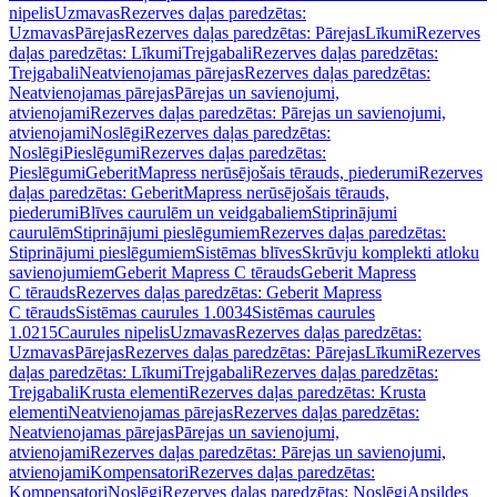
nipelis
Uzmavas
Rezerves daļas paredzētas:
Uzmavas
Pārejas
Rezerves daļas paredzētas: Pārejas
Līkumi
Rezerves
daļas paredzētas: Līkumi
Trejgabali
Rezerves daļas paredzētas:
Trejgabali
Neatvienojamas pārejas
Rezerves daļas paredzētas:
Neatvienojamas pārejas
Pārejas un savienojumi,
atvienojami
Rezerves daļas paredzētas: Pārejas un savienojumi,
atvienojami
Noslēgi
Rezerves daļas paredzētas:
Noslēgi
Pieslēgumi
Rezerves daļas paredzētas:
Pieslēgumi
GeberitMapress nerūsējošais tērauds, piederumi
Rezerves
daļas paredzētas: GeberitMapress nerūsējošais tērauds,
piederumi
Blīves caurulēm un veidgabaliem
Stiprinājumi
caurulēm
Stiprinājumi pieslēgumiem
Rezerves daļas paredzētas:
Stiprinājumi pieslēgumiem
Sistēmas blīves
Skrūvju komplekti atloku
savienojumiem
Geberit Mapress C tērauds
Geberit Mapress
C tērauds
Rezerves daļas paredzētas: Geberit Mapress
C tērauds
Sistēmas caurules 1.0034
Sistēmas caurules
1.0215
Caurules nipelis
Uzmavas
Rezerves daļas paredzētas:
Uzmavas
Pārejas
Rezerves daļas paredzētas: Pārejas
Līkumi
Rezerves
daļas paredzētas: Līkumi
Trejgabali
Rezerves daļas paredzētas:
Trejgabali
Krusta elementi
Rezerves daļas paredzētas: Krusta
elementi
Neatvienojamas pārejas
Rezerves daļas paredzētas:
Neatvienojamas pārejas
Pārejas un savienojumi,
atvienojami
Rezerves daļas paredzētas: Pārejas un savienojumi,
atvienojami
Kompensatori
Rezerves daļas paredzētas:
Kompensatori
Noslēgi
Rezerves daļas paredzētas: Noslēgi
Apsildes