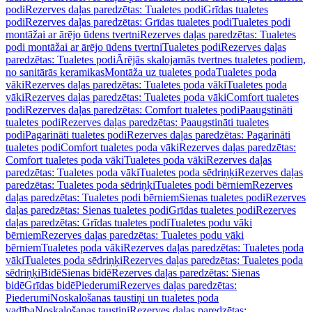
podi
Rezerves daļas paredzētas: Tualetes podi
Grīdas tualetes
podi
Rezerves daļas paredzētas: Grīdas tualetes podi
Tualetes podi
montāžai ar ārējo ūdens tvertni
Rezerves daļas paredzētas: Tualetes
podi montāžai ar ārējo ūdens tvertni
Tualetes podi
Rezerves daļas
paredzētas: Tualetes podi
Ārējās skalojamās tvertnes tualetes podiem,
no sanitārās keramikas
Montāža uz tualetes poda
Tualetes poda
vāki
Rezerves daļas paredzētas: Tualetes poda vāki
Tualetes poda
vāki
Rezerves daļas paredzētas: Tualetes poda vāki
Comfort tualetes
podi
Rezerves daļas paredzētas: Comfort tualetes podi
Paaugstināti
tualetes podi
Rezerves daļas paredzētas: Paaugstināti tualetes
podi
Pagarināti tualetes podi
Rezerves daļas paredzētas: Pagarināti
tualetes podi
Comfort tualetes poda vāki
Rezerves daļas paredzētas:
Comfort tualetes poda vāki
Tualetes poda vāki
Rezerves daļas
paredzētas: Tualetes poda vāki
Tualetes poda sēdriņķi
Rezerves daļas
paredzētas: Tualetes poda sēdriņķi
Tualetes podi bērniem
Rezerves
daļas paredzētas: Tualetes podi bērniem
Sienas tualetes podi
Rezerves
daļas paredzētas: Sienas tualetes podi
Grīdas tualetes podi
Rezerves
daļas paredzētas: Grīdas tualetes podi
Tualetes podu vāki
bērniem
Rezerves daļas paredzētas: Tualetes podu vāki
bērniem
Tualetes poda vāki
Rezerves daļas paredzētas: Tualetes poda
vāki
Tualetes poda sēdriņķi
Rezerves daļas paredzētas: Tualetes poda
sēdriņķi
Bidē
Sienas bidē
Rezerves daļas paredzētas: Sienas
bidē
Grīdas bidē
Piederumi
Rezerves daļas paredzētas:
Piederumi
Noskalošanas taustiņi un tualetes poda
vadība
Noskalošanas taustiņi
Rezerves daļas paredzētas: