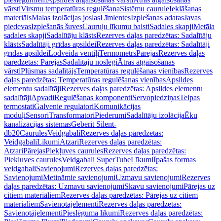
vārsti
Virsmu temperatūras regulēšana
Sistēmu caurule
Ieklāšanas
materiāls
Malas izolācijas joslas
Līmlentes
Izplešanas adatas
Javas
piedevas
Izplešanās šuves
Cauruļu līkumu balsti
Sadales skapji
Metāla
sadales skapji
Sadalītāju klāsts
Rezerves daļas paredzētas: Sadalītāju
klāsts
Sadalītāji grīdas apsildei
Rezerves daļas paredzētas: Sadalītāji
grīdas apsildei
Lodveida ventiļi
Termometrs
Pārejas
Rezerves daļas
paredzētas: Pārejas
Sadalītāju noslēgi
Ātrās atgaisošanas
vārsti
Plūsmas sadalītājs
Temperatūras regulēšanas vienības
Rezerves
daļas paredzētas: Temperatūras regulēšanas vienības
Apsildes
elementu sadalītāji
Rezerves daļas paredzētas: Apsildes elementu
sadalītāji
Apvadi
Regulēšanas komponenti
Servopiedziņas
Telpas
termostati
Galvenie regulatori
Komunikācijas
moduļi
Sensori
Transformatori
Piederumi
Sadalītāju izolācija
Ēku
kanalizācijas sistēmas
Geberit Silent-
db20
Caurules
Veidgabali
Rezerves daļas paredzētas:
Veidgabali
Līkumi
Atzari
Rezerves daļas paredzētas:
Atzari
Pārejas
Piekļuves caurules
Rezerves daļas paredzētas:
Piekļuves caurules
Veidgabali SuperTube
Līkumi
Īpašas formas
veidgabali
Savienojumi
Rezerves daļas paredzētas:
Savienojumi
Metināmie savienojumi
Uzmavu savienojumi
Rezerves
daļas paredzētas: Uzmavu savienojumi
Skavu savienojumi
Pārejas uz
citiem materiāliem
Rezerves daļas paredzētas: Pārejas uz citiem
materiāliem
Savienotājelementi
Rezerves daļas paredzētas:
Savienotājelementi
Pieslēguma līkumi
Rezerves daļas paredzētas: