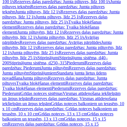
100 l/s
Rezerves daļas paredzētas: Jumta piltuves, līdz 100 l/s
Jumta
piltuves teknēm
Rezerves daļas paredzētas: Jumta piltuves
teknēm
Jumta piltuves, līdz 12 l/s
Rezerves daļas paredzētas: Jumta
piltuves, līdz 12 l/s
Jumta piltuves, līdz 25 l/s
Rezerves daļas
paredzētas: Jumta piltuves, līdz 25 l/s
Tvaika bloķēšanas
elementi
Rezerves daļas paredzētas: Tvaika bloķēšanas
elementi
Jumta piltuvēm, līdz 12 l/s
Rezerves daļas paredzētas: Jumta
piltuvēm, līdz 12 l/s
Jumta piltuvēm, līdz 25 l/s
Avārijas
pārplūdes
Rezerves daļas paredzētas: Avārijas pārplūdes
Jumta
piltuvēm, līdz 12 l/s
Rezerves daļas paredzētas: Jumta piltuvēm, līdz
12 l/s
Jumta piltuvēm, līdz 25 l/s
Rezerves daļas paredzētas: Jumta
piltuvēm, līdz 25 l/s
Stiprinājumi
Stiprinājumu sistēma, d40–
200
Stiprinājumu sistēma, d250–315
Piederumi
Rezerves daļas
paredzētas: Piederumi
Jumta piltuvēm
Rezerves daļas paredzētas:
Jumta piltuvēm
Stiprinājumiem
Standarta jumta lietus ūdens
novadīšana
Jumta piltuves
Rezerves daļas paredzētas: Jumta
piltuves
Tvaika bloķēšanas elementi
Rezerves daļas paredzētas:
Tvaika bloķēšanas elementi
Piederumi
Rezerves daļas paredzētas:
Piederumi
Grīdas noteces sistēmas
Virsmas atūdeņošana iekštelpām
un ārpus telpām
Rezerves daļas paredzētas: Virsmas atūdeņošana
iekštelpām un ārpus telpām
Grīdas noteces balkoniem un terasēm, 10
x 10 cm
Rezerves daļas paredzētas: Grīdas noteces balkoniem un
terasēm, 10 x 10 cm
Grīdas noteces, 13 x 13 cm
Grīdas noteces
balkoniem un terasēm, 13 x 13 cm
Grīdas noteces, 15 x 15
cm
Rezerves daļas paredzētas: Grīdas noteces, 15 x 15