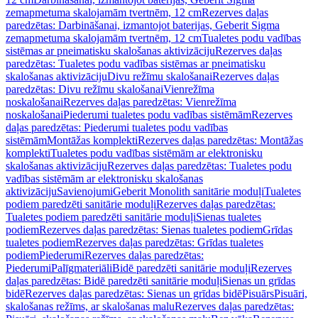
zemapmetuma skalojamām tvertnēm, 12 cm
Rezerves daļas
paredzētas: Darbināšanai, izmantojot baterijas, Geberit Sigma
zemapmetuma skalojamām tvertnēm, 12 cm
Tualetes podu vadības
sistēmas ar pneimatisku skalošanas aktivizāciju
Rezerves daļas
paredzētas: Tualetes podu vadības sistēmas ar pneimatisku
skalošanas aktivizāciju
Divu režīmu skalošanai
Rezerves daļas
paredzētas: Divu režīmu skalošanai
Vienrežīma
noskalošanai
Rezerves daļas paredzētas: Vienrežīma
noskalošanai
Piederumi tualetes podu vadības sistēmām
Rezerves
daļas paredzētas: Piederumi tualetes podu vadības
sistēmām
Montāžas komplekti
Rezerves daļas paredzētas: Montāžas
komplekti
Tualetes podu vadības sistēmām ar elektronisku
skalošanas aktivizāciju
Rezerves daļas paredzētas: Tualetes podu
vadības sistēmām ar elektronisku skalošanas
aktivizāciju
Savienojumi
Geberit Monolith sanitārie moduļi
Tualetes
podiem paredzēti sanitārie moduļi
Rezerves daļas paredzētas:
Tualetes podiem paredzēti sanitārie moduļi
Sienas tualetes
podiem
Rezerves daļas paredzētas: Sienas tualetes podiem
Grīdas
tualetes podiem
Rezerves daļas paredzētas: Grīdas tualetes
podiem
Piederumi
Rezerves daļas paredzētas:
Piederumi
Palīgmateriāli
Bidē paredzēti sanitārie moduļi
Rezerves
daļas paredzētas: Bidē paredzēti sanitārie moduļi
Sienas un grīdas
bidē
Rezerves daļas paredzētas: Sienas un grīdas bidē
Pisuārs
Pisuāri,
skalošanas režīms, ar skalošanas malu
Rezerves daļas paredzētas: