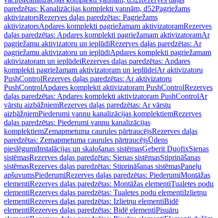
paredzētas: Kanalizācijas komplekti vannām, d52
Pagriežams
aktivizators
Rezerves daļas paredzētas: Pagriežams
aktivizators
Apdares komplekti pagriežamam aktivizatoram
Rezerves
daļas paredzētas: Apdares komplekti pagriežamam aktivizatoram
Ar
pagriežamu aktivizatoru un ieplūdi
Rezerves daļas paredzētas: Ar
pagriežamu aktivizatoru un ieplūdi
Apdares komplekti pagriežamam
aktivizatoram un ieplūdei
Rezerves daļas paredzētas: Apdares
komplekti pagriežamam aktivizatoram un ieplūdei
Ar aktivizatoru
PushControl
Rezerves daļas paredzētas: Ar aktivizatoru
PushControl
Apdares komplekti aktivizatoram PushControl
Rezerves
daļas paredzētas: Apdares komplekti aktivizatoram PushControl
Ar
vārstu aizbāžņiem
Rezerves daļas paredzētas: Ar vārstu
aizbāžņiem
Piederumi vannu kanalizācijas komplektiem
Rezerves
daļas paredzētas: Piederumi vannu kanalizācijas
komplektiem
Zemapmetuma caurules pārtraucējs
Rezerves daļas
paredzētas: Zemapmetuma caurules pārtraucējs
Ūdens
pieslēgumi
Instalācijas un skalošanas sistēmas
Geberit Duofix
Sienas
sistēmas
Rezerves daļas paredzētas: Sienas sistēmas
Stiprināšanas
sistēmas
Rezerves daļas paredzētas: Stiprināšanas sistēmas
Paneļu
apšuvums
Piederumi
Rezerves daļas paredzētas: Piederumi
Montāžas
elementi
Rezerves daļas paredzētas: Montāžas elementi
Tualetes podu
elementi
Rezerves daļas paredzētas: Tualetes podu elementi
Izlietņu
elementi
Rezerves daļas paredzētas: Izlietņu elementi
Bidē
elementi
Rezerves daļas paredzētas: Bidē elementi
Pisuāru