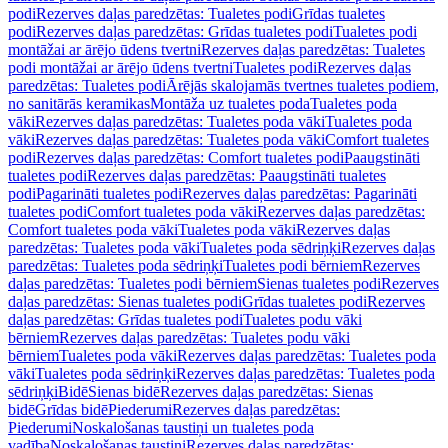
podi
Rezerves daļas paredzētas: Tualetes podi
Grīdas tualetes
podi
Rezerves daļas paredzētas: Grīdas tualetes podi
Tualetes podi
montāžai ar ārējo ūdens tvertni
Rezerves daļas paredzētas: Tualetes
podi montāžai ar ārējo ūdens tvertni
Tualetes podi
Rezerves daļas
paredzētas: Tualetes podi
Ārējās skalojamās tvertnes tualetes podiem,
no sanitārās keramikas
Montāža uz tualetes poda
Tualetes poda
vāki
Rezerves daļas paredzētas: Tualetes poda vāki
Tualetes poda
vāki
Rezerves daļas paredzētas: Tualetes poda vāki
Comfort tualetes
podi
Rezerves daļas paredzētas: Comfort tualetes podi
Paaugstināti
tualetes podi
Rezerves daļas paredzētas: Paaugstināti tualetes
podi
Pagarināti tualetes podi
Rezerves daļas paredzētas: Pagarināti
tualetes podi
Comfort tualetes poda vāki
Rezerves daļas paredzētas:
Comfort tualetes poda vāki
Tualetes poda vāki
Rezerves daļas
paredzētas: Tualetes poda vāki
Tualetes poda sēdriņķi
Rezerves daļas
paredzētas: Tualetes poda sēdriņķi
Tualetes podi bērniem
Rezerves
daļas paredzētas: Tualetes podi bērniem
Sienas tualetes podi
Rezerves
daļas paredzētas: Sienas tualetes podi
Grīdas tualetes podi
Rezerves
daļas paredzētas: Grīdas tualetes podi
Tualetes podu vāki
bērniem
Rezerves daļas paredzētas: Tualetes podu vāki
bērniem
Tualetes poda vāki
Rezerves daļas paredzētas: Tualetes poda
vāki
Tualetes poda sēdriņķi
Rezerves daļas paredzētas: Tualetes poda
sēdriņķi
Bidē
Sienas bidē
Rezerves daļas paredzētas: Sienas
bidē
Grīdas bidē
Piederumi
Rezerves daļas paredzētas:
Piederumi
Noskalošanas taustiņi un tualetes poda
vadība
Noskalošanas taustiņi
Rezerves daļas paredzētas: