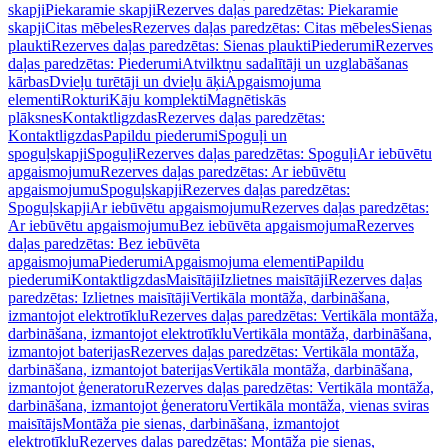
skapji
Piekaramie skapji
Rezerves daļas paredzētas: Piekaramie
skapji
Citas mēbeles
Rezerves daļas paredzētas: Citas mēbeles
Sienas
plaukti
Rezerves daļas paredzētas: Sienas plaukti
Piederumi
Rezerves
daļas paredzētas: Piederumi
Atvilktņu sadalītāji un uzglabāšanas
kārbas
Dvieļu turētāji un dvieļu āķi
Apgaismojuma
elementi
Rokturi
Kāju komplekti
Magnētiskās
plāksnes
Kontaktligzdas
Rezerves daļas paredzētas:
Kontaktligzdas
Papildu piederumi
Spoguļi un
spoguļskapji
Spoguļi
Rezerves daļas paredzētas: Spoguļi
Ar iebūvētu
apgaismojumu
Rezerves daļas paredzētas: Ar iebūvētu
apgaismojumu
Spoguļskapji
Rezerves daļas paredzētas:
Spoguļskapji
Ar iebūvētu apgaismojumu
Rezerves daļas paredzētas:
Ar iebūvētu apgaismojumu
Bez iebūvēta apgaismojuma
Rezerves
daļas paredzētas: Bez iebūvēta
apgaismojuma
Piederumi
Apgaismojuma elementi
Papildu
piederumi
Kontaktligzdas
Maisītāji
Izlietnes maisītāji
Rezerves daļas
paredzētas: Izlietnes maisītāji
Vertikāla montāža, darbināšana,
izmantojot elektrotīklu
Rezerves daļas paredzētas: Vertikāla montāža,
darbināšana, izmantojot elektrotīklu
Vertikāla montāža, darbināšana,
izmantojot baterijas
Rezerves daļas paredzētas: Vertikāla montāža,
darbināšana, izmantojot baterijas
Vertikāla montāža, darbināšana,
izmantojot ģeneratoru
Rezerves daļas paredzētas: Vertikāla montāža,
darbināšana, izmantojot ģeneratoru
Vertikāla montāža, vienas sviras
maisītājs
Montāža pie sienas, darbināšana, izmantojot
elektrotīklu
Rezerves daļas paredzētas: Montāža pie sienas,