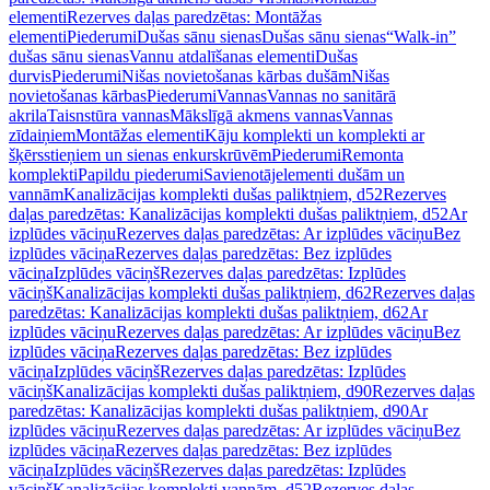
elementi
Rezerves daļas paredzētas: Montāžas
elementi
Piederumi
Dušas sānu sienas
Dušas sānu sienas
“Walk-in”
dušas sānu sienas
Vannu atdalīšanas elementi
Dušas
durvis
Piederumi
Nišas novietošanas kārbas dušām
Nišas
novietošanas kārbas
Piederumi
Vannas
Vannas no sanitārā
akrila
Taisnstūra vannas
Mākslīgā akmens vannas
Vannas
zīdaiņiem
Montāžas elementi
Kāju komplekti un komplekti ar
šķērsstieņiem un sienas enkurskrūvēm
Piederumi
Remonta
komplekti
Papildu piederumi
Savienotājelementi dušām un
vannām
Kanalizācijas komplekti dušas paliktņiem, d52
Rezerves
daļas paredzētas: Kanalizācijas komplekti dušas paliktņiem, d52
Ar
izplūdes vāciņu
Rezerves daļas paredzētas: Ar izplūdes vāciņu
Bez
izplūdes vāciņa
Rezerves daļas paredzētas: Bez izplūdes
vāciņa
Izplūdes vāciņš
Rezerves daļas paredzētas: Izplūdes
vāciņš
Kanalizācijas komplekti dušas paliktņiem, d62
Rezerves daļas
paredzētas: Kanalizācijas komplekti dušas paliktņiem, d62
Ar
izplūdes vāciņu
Rezerves daļas paredzētas: Ar izplūdes vāciņu
Bez
izplūdes vāciņa
Rezerves daļas paredzētas: Bez izplūdes
vāciņa
Izplūdes vāciņš
Rezerves daļas paredzētas: Izplūdes
vāciņš
Kanalizācijas komplekti dušas paliktņiem, d90
Rezerves daļas
paredzētas: Kanalizācijas komplekti dušas paliktņiem, d90
Ar
izplūdes vāciņu
Rezerves daļas paredzētas: Ar izplūdes vāciņu
Bez
izplūdes vāciņa
Rezerves daļas paredzētas: Bez izplūdes
vāciņa
Izplūdes vāciņš
Rezerves daļas paredzētas: Izplūdes
vāciņš
Kanalizācijas komplekti vannām, d52
Rezerves daļas