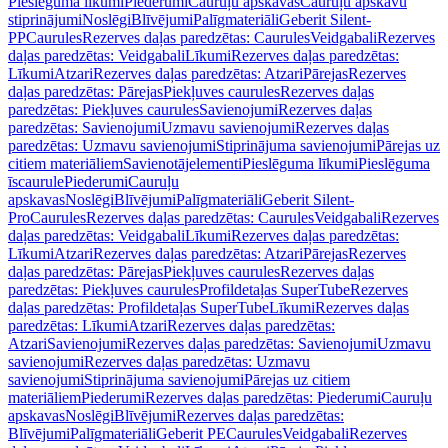
Pieslēguma līkumi
Piederumi
Cauruļu apskavas
Cauruļu apskavu
stiprinājumi
Noslēgi
Blīvējumi
Palīgmateriāli
Geberit Silent-
PP
Caurules
Rezerves daļas paredzētas: Caurules
Veidgabali
Rezerves
daļas paredzētas: Veidgabali
Līkumi
Rezerves daļas paredzētas:
Līkumi
Atzari
Rezerves daļas paredzētas: Atzari
Pārejas
Rezerves
daļas paredzētas: Pārejas
Piekļuves caurules
Rezerves daļas
paredzētas: Piekļuves caurules
Savienojumi
Rezerves daļas
paredzētas: Savienojumi
Uzmavu savienojumi
Rezerves daļas
paredzētas: Uzmavu savienojumi
Stiprinājuma savienojumi
Pārejas uz
citiem materiāliem
Savienotājelementi
Pieslēguma līkumi
Pieslēguma
īscaurule
Piederumi
Cauruļu
apskavas
Noslēgi
Blīvējumi
Palīgmateriāli
Geberit Silent-
Pro
Caurules
Rezerves daļas paredzētas: Caurules
Veidgabali
Rezerves
daļas paredzētas: Veidgabali
Līkumi
Rezerves daļas paredzētas:
Līkumi
Atzari
Rezerves daļas paredzētas: Atzari
Pārejas
Rezerves
daļas paredzētas: Pārejas
Piekļuves caurules
Rezerves daļas
paredzētas: Piekļuves caurules
Profildetaļas SuperTube
Rezerves
daļas paredzētas: Profildetaļas SuperTube
Līkumi
Rezerves daļas
paredzētas: Līkumi
Atzari
Rezerves daļas paredzētas:
Atzari
Savienojumi
Rezerves daļas paredzētas: Savienojumi
Uzmavu
savienojumi
Rezerves daļas paredzētas: Uzmavu
savienojumi
Stiprinājuma savienojumi
Pārejas uz citiem
materiāliem
Piederumi
Rezerves daļas paredzētas: Piederumi
Cauruļu
apskavas
Noslēgi
Blīvējumi
Rezerves daļas paredzētas:
Blīvējumi
Palīgmateriāli
Geberit PE
Caurules
Veidgabali
Rezerves