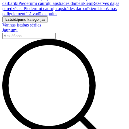
darbarīki
Piederumi cauruļu apstrādes darbarīkiem
Rezerves daļas
paredzētas: Piederumi cauruļu apstrādes darbarīkiem
Lietošanas
palīgelementi
Tālvadības pultis
Izstrādājumu kategorijas
Vannas istabas sērijas
Jaunumi