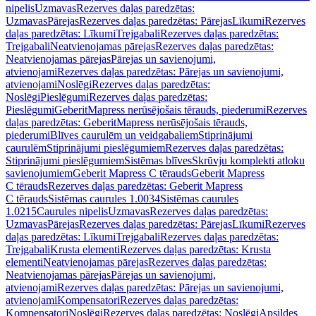
nipelis
Uzmavas
Rezerves daļas paredzētas:
Uzmavas
Pārejas
Rezerves daļas paredzētas: Pārejas
Līkumi
Rezerves
daļas paredzētas: Līkumi
Trejgabali
Rezerves daļas paredzētas:
Trejgabali
Neatvienojamas pārejas
Rezerves daļas paredzētas:
Neatvienojamas pārejas
Pārejas un savienojumi,
atvienojami
Rezerves daļas paredzētas: Pārejas un savienojumi,
atvienojami
Noslēgi
Rezerves daļas paredzētas:
Noslēgi
Pieslēgumi
Rezerves daļas paredzētas:
Pieslēgumi
GeberitMapress nerūsējošais tērauds, piederumi
Rezerves
daļas paredzētas: GeberitMapress nerūsējošais tērauds,
piederumi
Blīves caurulēm un veidgabaliem
Stiprinājumi
caurulēm
Stiprinājumi pieslēgumiem
Rezerves daļas paredzētas:
Stiprinājumi pieslēgumiem
Sistēmas blīves
Skrūvju komplekti atloku
savienojumiem
Geberit Mapress C tērauds
Geberit Mapress
C tērauds
Rezerves daļas paredzētas: Geberit Mapress
C tērauds
Sistēmas caurules 1.0034
Sistēmas caurules
1.0215
Caurules nipelis
Uzmavas
Rezerves daļas paredzētas:
Uzmavas
Pārejas
Rezerves daļas paredzētas: Pārejas
Līkumi
Rezerves
daļas paredzētas: Līkumi
Trejgabali
Rezerves daļas paredzētas:
Trejgabali
Krusta elementi
Rezerves daļas paredzētas: Krusta
elementi
Neatvienojamas pārejas
Rezerves daļas paredzētas:
Neatvienojamas pārejas
Pārejas un savienojumi,
atvienojami
Rezerves daļas paredzētas: Pārejas un savienojumi,
atvienojami
Kompensatori
Rezerves daļas paredzētas:
Kompensatori
Noslēgi
Rezerves daļas paredzētas: Noslēgi
Apsildes