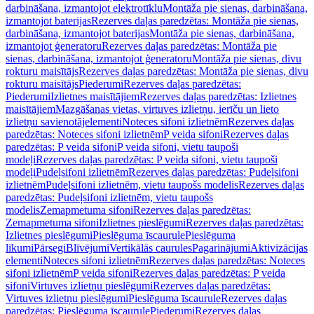
darbināšana, izmantojot elektrotīklu
Montāža pie sienas, darbināšana,
izmantojot baterijas
Rezerves daļas paredzētas: Montāža pie sienas,
darbināšana, izmantojot baterijas
Montāža pie sienas, darbināšana,
izmantojot ģeneratoru
Rezerves daļas paredzētas: Montāža pie
sienas, darbināšana, izmantojot ģeneratoru
Montāža pie sienas, divu
rokturu maisītājs
Rezerves daļas paredzētas: Montāža pie sienas, divu
rokturu maisītājs
Piederumi
Rezerves daļas paredzētas:
Piederumi
Izlietnes maisītājiem
Rezerves daļas paredzētas: Izlietnes
maisītājiem
Mazgāšanas vietas, virtuves izlietņu, ierīču un lieto
izlietņu savienotājelementi
Noteces sifoni izlietnēm
Rezerves daļas
paredzētas: Noteces sifoni izlietnēm
P veida sifoni
Rezerves daļas
paredzētas: P veida sifoni
P veida sifoni, vietu taupoši
modeļi
Rezerves daļas paredzētas: P veida sifoni, vietu taupoši
modeļi
Pudeļsifoni izlietnēm
Rezerves daļas paredzētas: Pudeļsifoni
izlietnēm
Pudeļsifoni izlietnēm, vietu taupošs modelis
Rezerves daļas
paredzētas: Pudeļsifoni izlietnēm, vietu taupošs
modelis
Zemapmetuma sifoni
Rezerves daļas paredzētas:
Zemapmetuma sifoni
Izlietnes pieslēgumi
Rezerves daļas paredzētas:
Izlietnes pieslēgumi
Pieslēguma īscaurule
Pieslēguma
līkumi
Pārsegi
Blīvējumi
Vertikālās caurules
Pagarinājumi
Aktivizācijas
elementi
Noteces sifoni izlietnēm
Rezerves daļas paredzētas: Noteces
sifoni izlietnēm
P veida sifoni
Rezerves daļas paredzētas: P veida
sifoni
Virtuves izlietņu pieslēgumi
Rezerves daļas paredzētas:
Virtuves izlietņu pieslēgumi
Pieslēguma īscaurule
Rezerves daļas
paredzētas: Pieslēguma īscaurule
Piederumi
Rezerves daļas