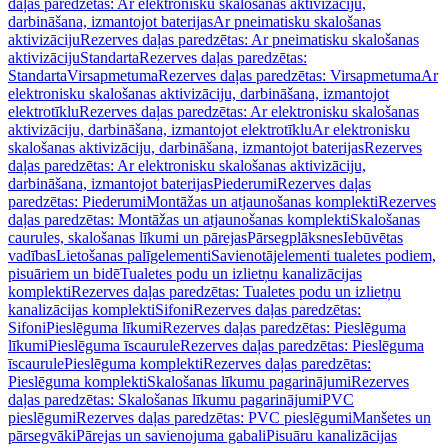
daļas paredzētas: Ar elektronisku skalošanas aktivizāciju,
darbināšana, izmantojot baterijas
Ar pneimatisku skalošanas
aktivizāciju
Rezerves daļas paredzētas: Ar pneimatisku skalošanas
aktivizāciju
Standarta
Rezerves daļas paredzētas:
Standarta
Virsapmetuma
Rezerves daļas paredzētas: Virsapmetuma
Ar
elektronisku skalošanas aktivizāciju, darbināšana, izmantojot
elektrotīklu
Rezerves daļas paredzētas: Ar elektronisku skalošanas
aktivizāciju, darbināšana, izmantojot elektrotīklu
Ar elektronisku
skalošanas aktivizāciju, darbināšana, izmantojot baterijas
Rezerves
daļas paredzētas: Ar elektronisku skalošanas aktivizāciju,
darbināšana, izmantojot baterijas
Piederumi
Rezerves daļas
paredzētas: Piederumi
Montāžas un atjaunošanas komplekti
Rezerves
daļas paredzētas: Montāžas un atjaunošanas komplekti
Skalošanas
caurules, skalošanas līkumi un pārejas
Pārsegplāksnes
Iebūvētas
vadības
Lietošanas palīgelementi
Savienotājelementi tualetes podiem,
pisuāriem un bidē
Tualetes podu un izlietņu kanalizācijas
komplekti
Rezerves daļas paredzētas: Tualetes podu un izlietņu
kanalizācijas komplekti
Sifoni
Rezerves daļas paredzētas:
Sifoni
Pieslēguma līkumi
Rezerves daļas paredzētas: Pieslēguma
līkumi
Pieslēguma īscaurule
Rezerves daļas paredzētas: Pieslēguma
īscaurule
Pieslēguma komplekti
Rezerves daļas paredzētas:
Pieslēguma komplekti
Skalošanas līkumu pagarinājumi
Rezerves
daļas paredzētas: Skalošanas līkumu pagarinājumi
PVC
pieslēgumi
Rezerves daļas paredzētas: PVC pieslēgumi
Manšetes un
pārsegvāki
Pārejas un savienojuma gabali
Pisuāru kanalizācijas