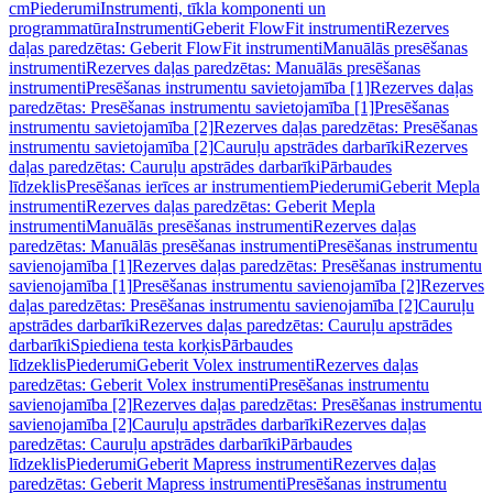
cm
Piederumi
Instrumenti, tīkla komponenti un
programmatūra
Instrumenti
Geberit FlowFit instrumenti
Rezerves
daļas paredzētas: Geberit FlowFit instrumenti
Manuālās presēšanas
instrumenti
Rezerves daļas paredzētas: Manuālās presēšanas
instrumenti
Presēšanas instrumentu savietojamība [1]
Rezerves daļas
paredzētas: Presēšanas instrumentu savietojamība [1]
Presēšanas
instrumentu savietojamība [2]
Rezerves daļas paredzētas: Presēšanas
instrumentu savietojamība [2]
Cauruļu apstrādes darbarīki
Rezerves
daļas paredzētas: Cauruļu apstrādes darbarīki
Pārbaudes
līdzeklis
Presēšanas ierīces ar instrumentiem
Piederumi
Geberit Mepla
instrumenti
Rezerves daļas paredzētas: Geberit Mepla
instrumenti
Manuālās presēšanas instrumenti
Rezerves daļas
paredzētas: Manuālās presēšanas instrumenti
Presēšanas instrumentu
savienojamība [1]
Rezerves daļas paredzētas: Presēšanas instrumentu
savienojamība [1]
Presēšanas instrumentu savienojamība [2]
Rezerves
daļas paredzētas: Presēšanas instrumentu savienojamība [2]
Cauruļu
apstrādes darbarīki
Rezerves daļas paredzētas: Cauruļu apstrādes
darbarīki
Spiediena testa korķis
Pārbaudes
līdzeklis
Piederumi
Geberit Volex instrumenti
Rezerves daļas
paredzētas: Geberit Volex instrumenti
Presēšanas instrumentu
savienojamība [2]
Rezerves daļas paredzētas: Presēšanas instrumentu
savienojamība [2]
Cauruļu apstrādes darbarīki
Rezerves daļas
paredzētas: Cauruļu apstrādes darbarīki
Pārbaudes
līdzeklis
Piederumi
Geberit Mapress instrumenti
Rezerves daļas
paredzētas: Geberit Mapress instrumenti
Presēšanas instrumentu