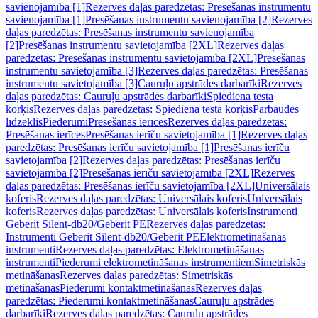
savienojamība [1]
Rezerves daļas paredzētas: Presēšanas instrumentu
savienojamība [1]
Presēšanas instrumentu savienojamība [2]
Rezerves
daļas paredzētas: Presēšanas instrumentu savienojamība
[2]
Presēšanas instrumentu savietojamība [2XL]
Rezerves daļas
paredzētas: Presēšanas instrumentu savietojamība [2XL]
Presēšanas
instrumentu savietojamība [3]
Rezerves daļas paredzētas: Presēšanas
instrumentu savietojamība [3]
Cauruļu apstrādes darbarīki
Rezerves
daļas paredzētas: Cauruļu apstrādes darbarīki
Spiediena testa
korķis
Rezerves daļas paredzētas: Spiediena testa korķis
Pārbaudes
līdzeklis
Piederumi
Presēšanas ierīces
Rezerves daļas paredzētas:
Presēšanas ierīces
Presēšanas ierīču savietojamība [1]
Rezerves daļas
paredzētas: Presēšanas ierīču savietojamība [1]
Presēšanas ierīču
savietojamība [2]
Rezerves daļas paredzētas: Presēšanas ierīču
savietojamība [2]
Presēšanas ierīču savietojamība [2XL]
Rezerves
daļas paredzētas: Presēšanas ierīču savietojamība [2XL]
Universālais
koferis
Rezerves daļas paredzētas: Universālais koferis
Universālais
koferis
Rezerves daļas paredzētas: Universālais koferis
Instrumenti
Geberit Silent-db20/Geberit PE
Rezerves daļas paredzētas:
Instrumenti Geberit Silent-db20/Geberit PE
Elektrometināšanas
instrumenti
Rezerves daļas paredzētas: Elektrometināšanas
instrumenti
Piederumi elektrometināšanas instrumentiem
Simetriskās
metināšanas
Rezerves daļas paredzētas: Simetriskās
metināšanas
Piederumi kontaktmetināšanas
Rezerves daļas
paredzētas: Piederumi kontaktmetināšanas
Cauruļu apstrādes
darbarīki
Rezerves daļas paredzētas: Cauruļu apstrādes