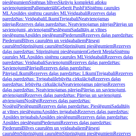
pieslēgumiem
Sistēmas blīves
Skrūvju komplekti atloku
savienojumiem
Palīgmateriāli
Geberit PushFit
Sistēmu caurules
ML
Apsildes sistēmu caurules ML
Veidgabali
Rezerves daļas
paredzētas: Veidgabali
Līkumi
Trejgabali
Neatvienojamas
pārejas
Rezerves daļas paredzētas: Neatvienojamas pārejas
Pārejas un
savienojumi, atvienojami
Pieslēgumi
Sadalītājs ar vītnes
pieslēgumu
Apsildes pieslēgumi
Piederumi
Rezerves daļas paredzētas:
Piederumi
Blīves caurulēm un veidgabaliem
Pārsegi
caurulēm
Stiprinājumi caurulēm
Stiprinājumi pieslēgumiem
Rezerves
daļas paredzētas: Stiprinājumi pieslēgumiem
Geberit Mepla
Sistēmu
caurules ML
Apsildes sistēmu caurules ML
Veidgabali
Rezerves daļas
paredzētas: Veidgabali
Savienojumi
Rezerves daļas paredzētas:
Savienojumi
Pārejas
Rezerves daļas paredzētas:
Pārejas
Līkumi
Rezerves daļas paredzētas: Līkumi
Trejgabali
Rezerves
daļas paredzētas: Trejgabali
Iebūvēta cirkulācija
Rezerves daļas
paredzētas: Iebūvēta cirkulācija
Neatvienojamas pārejas
Rezerves
daļas paredzētas: Neatvienojamas pārejas
Pārejas un savienojumi,
atvienojami
Rezerves daļas paredzētas: Pārejas un savienojumi,
atvienojami
Noslēgi
Rezerves daļas paredzētas:
Noslēgi
Pieslēgumi
Rezerves daļas paredzētas: Pieslēgumi
Sadalītājs
ar vītnes pieslēgumu
Apsildes trejgabals
Rezerves daļas paredzētas:
Apsildes trejgabals
Apsildes pieslēgumi
Rezerves daļas paredzētas:
Apsildes pieslēgumi
Piederumi
Rezerves daļas paredzētas:
Piederumi
Blīves caurulēm un veidgabaliem
Pārsegi
caurulēm
Stiprinājumi caurulēm
Stiprinājumi pieslēgumiem
Rezerves