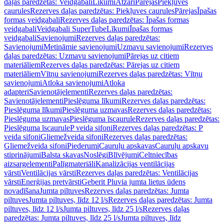
daļas paredzētas: Veidgabali
Līkumi
Atzari
Pārejas
Piekļuves
caurules
Rezerves daļas paredzētas: Piekļuves caurules
Pārejas
Īpašas
formas veidgabali
Rezerves daļas paredzētas: Īpašas formas
veidgabali
Veidgabali SuperTube
Līkumi
Īpašas formas
veidgabali
Savienojumi
Rezerves daļas paredzētas:
Savienojumi
Metināmie savienojumi
Uzmavu savienojumi
Rezerves
daļas paredzētas: Uzmavu savienojumi
Pārejas uz citiem
materiāliem
Rezerves daļas paredzētas: Pārejas uz citiem
materiāliem
Vītņu savienojumi
Rezerves daļas paredzētas: Vītņu
savienojumi
Atloka savienojumi
Atloka
adapteri
Savienotājelementi
Rezerves daļas paredzētas:
Savienotājelementi
Pieslēguma līkumi
Rezerves daļas paredzētas:
Pieslēguma līkumi
Pieslēguma uzmavas
Rezerves daļas paredzētas:
Pieslēguma uzmavas
Pieslēguma īscaurule
Rezerves daļas paredzētas:
Pieslēguma īscaurule
P veida sifoni
Rezerves daļas paredzētas: P
veida sifoni
Gliemežveida sifoni
Rezerves daļas paredzētas:
Gliemežveida sifoni
Piederumi
Cauruļu apskavas
Cauruļu apskavu
stiprinājumi
Balsta skavas
Noslēgi
Blīvējumi
Celtniecības
aizsargelementi
Palīgmateriāli
Kanalizācijas ventilācijas
vārsti
Ventilācijas vārsti
Rezerves daļas paredzētas: Ventilācijas
vārsti
Enerģijas pretvārsti
Geberit Pluvia jumta lietus ūdens
novadīšana
Jumta piltuves
Rezerves daļas paredzētas: Jumta
piltuves
Jumta piltuves, līdz 12 l/s
Rezerves daļas paredzētas: Jumta
piltuves, līdz 12 l/s
Jumta piltuves, līdz 25 l/s
Rezerves daļas
paredzētas: Jumta piltuves, līdz 25 l/s
Jumta piltuves, līdz