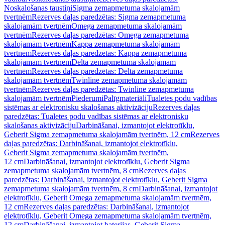
Noskalošanas taustiņi
Sigma zemapmetuma skalojamām
tvertnēm
Rezerves daļas paredzētas: Sigma zemapmetuma
skalojamām tvertnēm
Omega zemapmetuma skalojamām
tvertnēm
Rezerves daļas paredzētas: Omega zemapmetuma
skalojamām tvertnēm
Kappa zemapmetuma skalojamām
tvertnēm
Rezerves daļas paredzētas: Kappa zemapmetuma
skalojamām tvertnēm
Delta zemapmetuma skalojamām
tvertnēm
Rezerves daļas paredzētas: Delta zemapmetuma
skalojamām tvertnēm
Twinline zemapmetuma skalojamām
tvertnēm
Rezerves daļas paredzētas: Twinline zemapmetuma
skalojamām tvertnēm
Piederumi
Palīgmateriāli
Tualetes podu vadības
sistēmas ar elektronisku skalošanas aktivizāciju
Rezerves daļas
paredzētas: Tualetes podu vadības sistēmas ar elektronisku
skalošanas aktivizāciju
Darbināšanai, izmantojot elektrotīklu,
Geberit Sigma zemapmetuma skalojamām tvertnēm, 12 cm
Rezerves
daļas paredzētas: Darbināšanai, izmantojot elektrotīklu,
Geberit Sigma zemapmetuma skalojamām tvertnēm,
12 cm
Darbināšanai, izmantojot elektrotīklu, Geberit Sigma
zemapmetuma skalojamām tvertnēm, 8 cm
Rezerves daļas
paredzētas: Darbināšanai, izmantojot elektrotīklu, Geberit Sigma
zemapmetuma skalojamām tvertnēm, 8 cm
Darbināšanai, izmantojot
elektrotīklu, Geberit Omega zemapmetuma skalojamām tvertnēm,
12 cm
Rezerves daļas paredzētas: Darbināšanai, izmantojot
elektrotīklu, Geberit Omega zemapmetuma skalojamām tvertnēm,
12 cm
Darbināšanai, izmantojot baterijas, Geberit Sigma