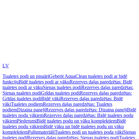
LV
Tualetes podi un pisuāri
Geberit AquaClean tualetes podi ar bidē
funkciju
Bidē tualetes podi ar vāku
Rezerves daļas paredzētas: Bidē
tualetes podi ar vāku
Sienas tualetes podi
Rezerves daļas paredzētas:
Sienas tualetes podi
Grīdas tualetes podi
Rezerves daļas paredzētas:
Grīdas tualetes podi
Bidē vāki
Rezerves daļas paredzētas: Bidē
vāki
Tualetes podiem
Rezerves daļas paredzētas: Tualetes
podiem
Dizaina paneļi
Rezerves daļas paredzētas: Dizaina paneļi
Bidē
tualetes podu vākiem
Rezerves daļas paredzētas: Bidē tualetes podu
vākiem
Piederumi
Bidē tualetes podu un vāku komplektiem
Bidē
tualetes podu vākiem
Bidē vāku un bidē tualetes podu un vāku
komplektiem
Palīgmateriāli
Tualetes podi un tualetes poda vāki
Sienas
tualetes podi
Rezerves daļas paredzētas: Sienas tualetes podi
Tualetes