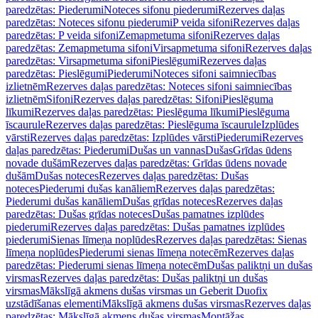
paredzētas: Piederumi
Noteces sifonu piederumi
Rezerves daļas
paredzētas: Noteces sifonu piederumi
P veida sifoni
Rezerves daļas
paredzētas: P veida sifoni
Zemapmetuma sifoni
Rezerves daļas
paredzētas: Zemapmetuma sifoni
Virsapmetuma sifoni
Rezerves daļas
paredzētas: Virsapmetuma sifoni
Pieslēgumi
Rezerves daļas
paredzētas: Pieslēgumi
Piederumi
Noteces sifoni saimniecības
izlietnēm
Rezerves daļas paredzētas: Noteces sifoni saimniecības
izlietnēm
Sifoni
Rezerves daļas paredzētas: Sifoni
Pieslēguma
līkumi
Rezerves daļas paredzētas: Pieslēguma līkumi
Pieslēguma
īscaurule
Rezerves daļas paredzētas: Pieslēguma īscaurule
Izplūdes
vārsti
Rezerves daļas paredzētas: Izplūdes vārsti
Piederumi
Rezerves
daļas paredzētas: Piederumi
Dušas un vannas
Dušas
Grīdas ūdens
novade dušām
Rezerves daļas paredzētas: Grīdas ūdens novade
dušām
Dušas noteces
Rezerves daļas paredzētas: Dušas
noteces
Piederumi dušas kanāliem
Rezerves daļas paredzētas:
Piederumi dušas kanāliem
Dušas grīdas noteces
Rezerves daļas
paredzētas: Dušas grīdas noteces
Dušas pamatnes izplūdes
piederumi
Rezerves daļas paredzētas: Dušas pamatnes izplūdes
piederumi
Sienas līmeņa noplūdes
Rezerves daļas paredzētas: Sienas
līmeņa noplūdes
Piederumi sienas līmeņa notecēm
Rezerves daļas
paredzētas: Piederumi sienas līmeņa notecēm
Dušas paliktņi un dušas
virsmas
Rezerves daļas paredzētas: Dušas paliktņi un dušas
virsmas
Mākslīgā akmens dušas virsmas un Geberit Duofix
uzstādīšanas elementi
Mākslīgā akmens dušas virsmas
Rezerves daļas
paredzētas: Mākslīgā akmens dušas virsmas
Montāžas