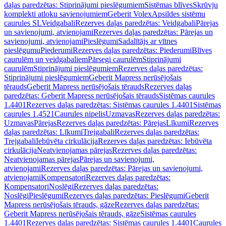
daļas paredzētas: Stiprinājumi pieslēgumiem
Sistēmas blīves
Skrūvju
komplekti atloku savienojumiem
Geberit Volex
Apsildes sistēmu
caurules SL
Veidgabali
Rezerves daļas paredzētas: Veidgabali
Pārejas
un savienojumi, atvienojami
Rezerves daļas paredzētas: Pārejas un
savienojumi, atvienojami
Pieslēgumi
Sadalītājs ar vītnes
pieslēgumu
Piederumi
Rezerves daļas paredzētas: Piederumi
Blīves
caurulēm un veidgabaliem
Pārsegi caurulēm
Stiprinājumi
caurulēm
Stiprinājumi pieslēgumiem
Rezerves daļas paredzētas:
Stiprinājumi pieslēgumiem
Geberit Mapress nerūsējošais
tērauds
Geberit Mapress nerūsējošais tērauds
Rezerves daļas
paredzētas: Geberit Mapress nerūsējošais tērauds
Sistēmas caurules
1.4401
Rezerves daļas paredzētas: Sistēmas caurules 1.4401
Sistēmas
caurules 1.4521
Caurules nipelis
Uzmavas
Rezerves daļas paredzētas:
Uzmavas
Pārejas
Rezerves daļas paredzētas: Pārejas
Līkumi
Rezerves
daļas paredzētas: Līkumi
Trejgabali
Rezerves daļas paredzētas:
Trejgabali
Iebūvēta cirkulācija
Rezerves daļas paredzētas: Iebūvēta
cirkulācija
Neatvienojamas pārejas
Rezerves daļas paredzētas:
Neatvienojamas pārejas
Pārejas un savienojumi,
atvienojami
Rezerves daļas paredzētas: Pārejas un savienojumi,
atvienojami
Kompensatori
Rezerves daļas paredzētas:
Kompensatori
Noslēgi
Rezerves daļas paredzētas:
Noslēgi
Pieslēgumi
Rezerves daļas paredzētas: Pieslēgumi
Geberit
Mapress nerūsējošais tērauds, gāze
Rezerves daļas paredzētas:
Geberit Mapress nerūsējošais tērauds, gāze
Sistēmas caurules
1.4401
Rezerves daļas paredzētas: Sistēmas caurules 1.4401
Caurules