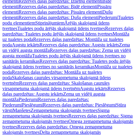
elementi
Rezerves daļas paredzētas: Izlietņu elementi
Bidē
elementi
Rezerves daļas paredzētas: Bidē elementi
Pisuāru
elementi
Rezerves daļas paredzētas: Pisuāru elementi
Dušu
elementi
Rezerves daļas paredzētas: Dušu elementi
Piederumi
Tualetes
podu elementiem
Stiprinājumiem
Ārējās skalojamā ūdens
tvertnes
Tualetes podu ārējās skalojamā ūdens tvertnes
Rezerves daļas
paredzētas: Tualetes podu ārējās skalojamā ūdens tvertnes
Montāža
uz tualetes poda
Rezerves daļas paredzētas: Montāža uz tualetes
poda
Augstu iekārts
Rezerves daļas paredzētas: Augstu iekārts
Zema
un vidēji augsta montāža
Rezerves daļas paredzētas: Zema un vidēji
augsta montāža
Tualetes podu ārējās skalojamā ūdens tvertnes no
sanitārās keramikas
Rezerves daļas paredzētas: Tualetes podu ārējās
skalojamā ūdens tvertnes no sanitārās keramikas
Montāža uz tualetes
poda
Rezerves daļas paredzētas: Montāža uz tualetes
poda
Skalošanas caurules virsapmetuma skalojamā ūdens
tvertnēm
Rezerves daļas paredzētas: Skalošanas caurules
virsapmetuma skalojamā ūdens tvertnēm
Augstu iekārts
Rezerves
daļas paredzētas: Augstu iekārts
Zema un vidēji augsta
montāža
Piederumi
Rezerves daļas paredzētas:
Piederumi
Pieslēgumi
Rezerves daļas paredzētas: Pieslēgumi
Stūra
vārsti
Manšetes
Zemapmetuma skalojamās tvertnes
Sigma
zemapmetuma skalojamās tvertnes
Rezerves daļas paredzētas: Sigma
zemapmetuma skalojamās tvertnes
Omega zemapmetuma skalojamās
tvertnes
Rezerves daļas paredzētas: Omega zemapmetuma
skalojamās tvertnes
Delta zemapmetuma skalojamās