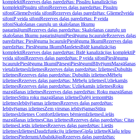
komplekti
Rezerves daļas paredzētas: Pisuāru kanalizācijas
komplekti
Pisuāru sifoni
Rezerves daļas paredzētas: Pisuāru
sifoni
Gliemežveida sifoni
Rezerves daļas paredzētas: Gliemežveida
sifoni
P veida sifoni
Rezerves daļas paredzētas: P veida
sifoni
Skalošanas cauruļu un skalošanas līkumu
pagarinājumi
Rezerves daļas paredzētas: Skalošanas cauruļu un
skalošanas līkumu pagarinājumi
Pieslēguma īscaurule
Rezerves daļas
paredzētas: Pieslēguma īscaurule
Pieslēguma līkumi
Rezerves daļas
paredzētas: Pieslēguma līkumi
Manšetes
Bidē kanalizācijas
komplekti
Rezerves daļas paredzētas: Bidē kanalizācijas komplekti
P
veida sifoni
Rezerves daļas paredzētas: P veida sifoni
Pieslēguma
īscaurule
Pieslēguma līkumi
Pārsegi
Pieslēgumi
Blīvējumi
Mazgāšanas
vieta
Izlietnes
Izlietnes
Rezerves daļas paredzētas: Izlietnes
Dubultās
izlietnes
Rezerves daļas paredzētas: Dubultās izlietnes
Mēbeļu
izlietnes
Rezerves daļas paredzētas: Mēbeļu izlietnes
Uzliekamās
izlietnes
Rezerves daļas paredzētas: Uzliekamās izlietnes
Roku
mazgāšanas izlietnes
Rezerves daļas paredzētas: Roku mazgāšanas
izlietnes
Stūra roku mazgāšanas izlietne
Daļēji iemontētās
izlietnes
Iebūvējamas izlietnes
Rezerves daļas paredzētas:
Iebūvējamas izlietnes
Zem virsmas iebūvējamas
Stūra
izlietnes
Izlietnes Comfort
Izlietnes bērniem
Izlietnes
Lielās
mazgāšanas izlietnes
Citas izlietnes
Rezerves daļas paredzētas: Citas
izlietnes
Lietās izlietnes
Rezerves daļas paredzētas: Lietās
izlietnes
Izlietnes
Daudzfunkciju izlietnes
Ģipša izlietne
Klašu telpu
izlietnes
Piederumi
Atbalstkājas
Rezerves daļas paredzētas: