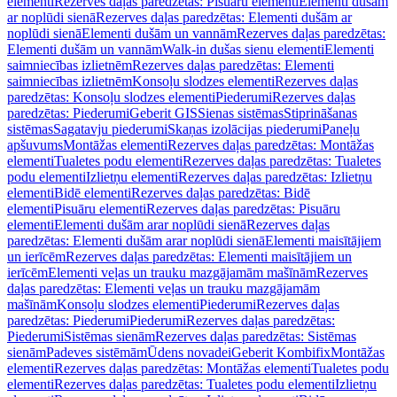
elementi
Rezerves daļas paredzētas: Pisuāru elementi
Elementi dušām
ar noplūdi sienā
Rezerves daļas paredzētas: Elementi dušām ar
noplūdi sienā
Elementi dušām un vannām
Rezerves daļas paredzētas:
Elementi dušām un vannām
Walk-in dušas sienu elementi
Elementi
saimniecības izlietnēm
Rezerves daļas paredzētas: Elementi
saimniecības izlietnēm
Konsoļu slodzes elementi
Rezerves daļas
paredzētas: Konsoļu slodzes elementi
Piederumi
Rezerves daļas
paredzētas: Piederumi
Geberit GIS
Sienas sistēmas
Stiprināšanas
sistēmas
Sagatavju piederumi
Skaņas izolācijas piederumi
Paneļu
apšuvums
Montāžas elementi
Rezerves daļas paredzētas: Montāžas
elementi
Tualetes podu elementi
Rezerves daļas paredzētas: Tualetes
podu elementi
Izlietņu elementi
Rezerves daļas paredzētas: Izlietņu
elementi
Bidē elementi
Rezerves daļas paredzētas: Bidē
elementi
Pisuāru elementi
Rezerves daļas paredzētas: Pisuāru
elementi
Elementi dušām arar noplūdi sienā
Rezerves daļas
paredzētas: Elementi dušām arar noplūdi sienā
Elementi maisītājiem
un ierīcēm
Rezerves daļas paredzētas: Elementi maisītājiem un
ierīcēm
Elementi veļas un trauku mazgājamām mašīnām
Rezerves
daļas paredzētas: Elementi veļas un trauku mazgājamām
mašīnām
Konsoļu slodzes elementi
Piederumi
Rezerves daļas
paredzētas: Piederumi
Piederumi
Rezerves daļas paredzētas:
Piederumi
Sistēmas sienām
Rezerves daļas paredzētas: Sistēmas
sienām
Padeves sistēmām
Ūdens novadei
Geberit Kombifix
Montāžas
elementi
Rezerves daļas paredzētas: Montāžas elementi
Tualetes podu
elementi
Rezerves daļas paredzētas: Tualetes podu elementi
Izlietņu