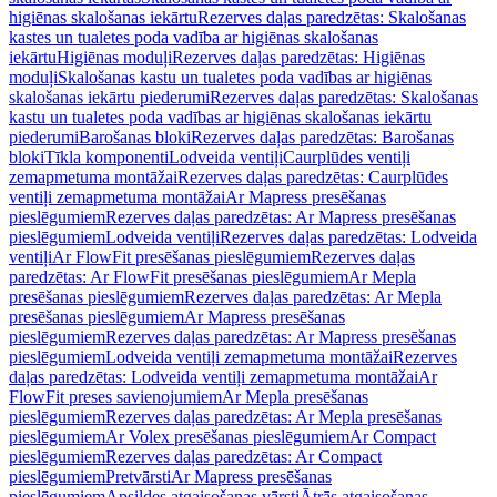
higiēnas skalošanas iekārtu
Rezerves daļas paredzētas: Skalošanas
kastes un tualetes poda vadība ar higiēnas skalošanas
iekārtu
Higiēnas moduļi
Rezerves daļas paredzētas: Higiēnas
moduļi
Skalošanas kastu un tualetes poda vadības ar higiēnas
skalošanas iekārtu piederumi
Rezerves daļas paredzētas: Skalošanas
kastu un tualetes poda vadības ar higiēnas skalošanas iekārtu
piederumi
Barošanas bloki
Rezerves daļas paredzētas: Barošanas
bloki
Tīkla komponenti
Lodveida ventiļi
Caurplūdes ventiļi
zemapmetuma montāžai
Rezerves daļas paredzētas: Caurplūdes
ventiļi zemapmetuma montāžai
Ar Mapress presēšanas
pieslēgumiem
Rezerves daļas paredzētas: Ar Mapress presēšanas
pieslēgumiem
Lodveida ventiļi
Rezerves daļas paredzētas: Lodveida
ventiļi
Ar FlowFit presēšanas pieslēgumiem
Rezerves daļas
paredzētas: Ar FlowFit presēšanas pieslēgumiem
Ar Mepla
presēšanas pieslēgumiem
Rezerves daļas paredzētas: Ar Mepla
presēšanas pieslēgumiem
Ar Mapress presēšanas
pieslēgumiem
Rezerves daļas paredzētas: Ar Mapress presēšanas
pieslēgumiem
Lodveida ventiļi zemapmetuma montāžai
Rezerves
daļas paredzētas: Lodveida ventiļi zemapmetuma montāžai
Ar
FlowFit preses savienojumiem
Ar Mepla presēšanas
pieslēgumiem
Rezerves daļas paredzētas: Ar Mepla presēšanas
pieslēgumiem
Ar Volex presēšanas pieslēgumiem
Ar Compact
pieslēgumiem
Rezerves daļas paredzētas: Ar Compact
pieslēgumiem
Pretvārsti
Ar Mapress presēšanas
pieslēgumiem
Apsildes atgaisošanas vārsti
Ātrās atgaisošanas