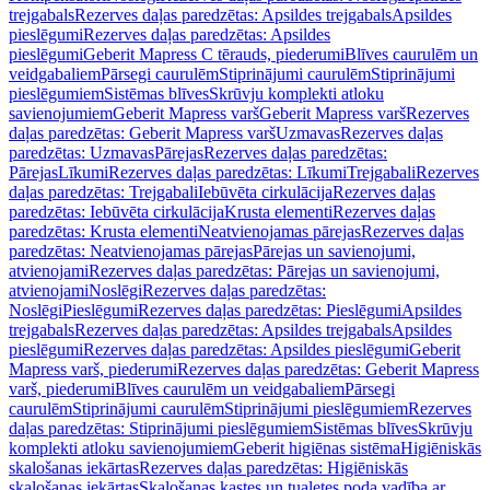
trejgabals
Rezerves daļas paredzētas: Apsildes trejgabals
Apsildes
pieslēgumi
Rezerves daļas paredzētas: Apsildes
pieslēgumi
Geberit Mapress C tērauds, piederumi
Blīves caurulēm un
veidgabaliem
Pārsegi caurulēm
Stiprinājumi caurulēm
Stiprinājumi
pieslēgumiem
Sistēmas blīves
Skrūvju komplekti atloku
savienojumiem
Geberit Mapress varš
Geberit Mapress varš
Rezerves
daļas paredzētas: Geberit Mapress varš
Uzmavas
Rezerves daļas
paredzētas: Uzmavas
Pārejas
Rezerves daļas paredzētas:
Pārejas
Līkumi
Rezerves daļas paredzētas: Līkumi
Trejgabali
Rezerves
daļas paredzētas: Trejgabali
Iebūvēta cirkulācija
Rezerves daļas
paredzētas: Iebūvēta cirkulācija
Krusta elementi
Rezerves daļas
paredzētas: Krusta elementi
Neatvienojamas pārejas
Rezerves daļas
paredzētas: Neatvienojamas pārejas
Pārejas un savienojumi,
atvienojami
Rezerves daļas paredzētas: Pārejas un savienojumi,
atvienojami
Noslēgi
Rezerves daļas paredzētas:
Noslēgi
Pieslēgumi
Rezerves daļas paredzētas: Pieslēgumi
Apsildes
trejgabals
Rezerves daļas paredzētas: Apsildes trejgabals
Apsildes
pieslēgumi
Rezerves daļas paredzētas: Apsildes pieslēgumi
Geberit
Mapress varš, piederumi
Rezerves daļas paredzētas: Geberit Mapress
varš, piederumi
Blīves caurulēm un veidgabaliem
Pārsegi
caurulēm
Stiprinājumi caurulēm
Stiprinājumi pieslēgumiem
Rezerves
daļas paredzētas: Stiprinājumi pieslēgumiem
Sistēmas blīves
Skrūvju
komplekti atloku savienojumiem
Geberit higiēnas sistēma
Higiēniskās
skalošanas iekārtas
Rezerves daļas paredzētas: Higiēniskās
skalošanas iekārtas
Skalošanas kastes un tualetes poda vadība ar