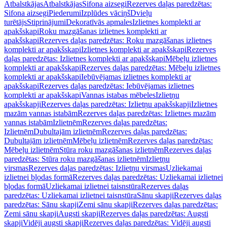
Atbalstkājas
Atbalstkājas
Sifona aizsegi
Rezerves daļas paredzētas:
Sifona aizsegi
Piederumi
Izplūdes vāciņš
Dvieļu
turētājs
Stiprinājumi
Dekoratīvās apmales
Izlietnes komplekti ar
apakšskapi
Roku mazgāšanas izlietnes komplekti ar
apakšskapi
Rezerves daļas paredzētas: Roku mazgāšanas izlietnes
komplekti ar apakšskapi
Izlietnes komplekti ar apakšskapi
Rezerves
daļas paredzētas: Izlietnes komplekti ar apakšskapi
Mēbeļu izlietnes
komplekti ar apakšskapi
Rezerves daļas paredzētas: Mēbeļu izlietnes
komplekti ar apakšskapi
Iebūvējamas izlietnes komplekti ar
apakšskapi
Rezerves daļas paredzētas: Iebūvējamas izlietnes
komplekti ar apakšskapi
Vannas istabas mēbeles
Izlietņu
apakšskapji
Rezerves daļas paredzētas: Izlietņu apakšskapji
Izlietnes
mazām vannas istabām
Rezerves daļas paredzētas: Izlietnes mazām
vannas istabām
Izlietnēm
Rezerves daļas paredzētas:
Izlietnēm
Dubultajām izlietnēm
Rezerves daļas paredzētas:
Dubultajām izlietnēm
Mēbeļu izlietnēm
Rezerves daļas paredzētas:
Mēbeļu izlietnēm
Stūra roku mazgāšanas izlietnēm
Rezerves daļas
paredzētas: Stūra roku mazgāšanas izlietnēm
Izlietņu
virsmas
Rezerves daļas paredzētas: Izlietņu virsmas
Uzliekamai
izlietnei bļodas formā
Rezerves daļas paredzētas: Uzliekamai izlietnei
bļodas formā
Uzliekamai izlietnei taisnstūra
Rezerves daļas
paredzētas: Uzliekamai izlietnei taisnstūra
Sānu skapji
Rezerves daļas
paredzētas: Sānu skapji
Zemi sānu skapji
Rezerves daļas paredzētas:
Zemi sānu skapji
Augsti skapji
Rezerves daļas paredzētas: Augsti
skapji
Vidēji augsti skapji
Rezerves daļas paredzētas: Vidēji augsti