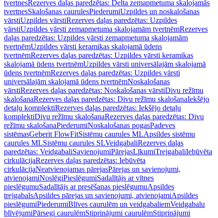
tvertnes
Rezerves daļas paredzētas: Delta zemapmetuma skalojamās
tvertnes
Skalošanas caurules
Piederumi
Uzpildes un noskalošanas
vārsti
Uzpildes vārsti
Rezerves daļas paredzētas: Uzpildes
vārsti
Uzpildes vārsti zemapmetuma skalojamām tvertnēm
Rezerves
daļas paredzētas: Uzpildes vārsti zemapmetuma skalojamām
tvertnēm
Uzpildes vārsti keramikas skalojamā ūdens
tvertnēm
Rezerves daļas paredzētas: Uzpildes vārsti keramikas
skalojamā ūdens tvertnēm
Uzpildes vārsti universālajām skalojamā
ūdens tvertnēm
Rezerves daļas paredzētas: Uzpildes vārsti
universālajām skalojamā ūdens tvertnēm
Noskalošanas
vārsti
Rezerves daļas paredzētas: Noskalošanas vārsti
Divu režīmu
skalošana
Rezerves daļas paredzētas: Divu režīmu skalošana
Iekšējo
detaļu komplekti
Rezerves daļas paredzētas: Iekšējo detaļu
komplekti
Divu režīmu skalošana
Rezerves daļas paredzētas: Divu
režīmu skalošana
Piederumi
Noskalošanas pogas
Padeves
sistēmas
Geberit FlowFit
Sistēmu caurules ML
Apsildes sistēmu
caurules ML
Sistēmu caurules SL
Veidgabali
Rezerves daļas
paredzētas: Veidgabali
Savienojumi
Pārejas
Līkumi
Trejgabali
Iebūvēta
cirkulācija
Rezerves daļas paredzētas: Iebūvēta
cirkulācija
Neatvienojamas pārejas
Pārejas un savienojumi,
atvienojami
Noslēgi
Pieslēgumi
Sadalītājs ar vītnes
pieslēgumu
Sadalītājs ar presēšanas pieslēgumu
Apsildes
trejgabals
Apsildes pārejas un savienojumi, atvienojami
Apsildes
pieslēgumi
Piederumi
Blīves caurulēm un veidgabaliem
Veidgabalu
blīvējumi
Pārsegi caurulēm
Stiprinājumi caurulēm
Stiprinājumi