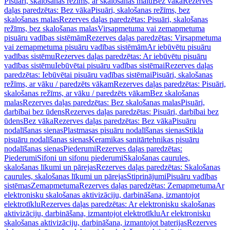
Pisuāri, skalošanas režīms, ar skalošanas malu
Bez vāka
Rezerves
daļas paredzētas: Bez vāka
Pisuāri, skalošanas režīms, bez
skalošanas malas
Rezerves daļas paredzētas: Pisuāri, skalošanas
režīms, bez skalošanas malas
Virsapmetuma vai zemapmetuma
pisuāru vadības sistēmām
Rezerves daļas paredzētas: Virsapmetuma
vai zemapmetuma pisuāru vadības sistēmām
Ar iebūvētu pisuāru
vadības sistēmu
Rezerves daļas paredzētas: Ar iebūvētu pisuāru
vadības sistēmu
Iebūvētai pisuāru vadības sistēmai
Rezerves daļas
paredzētas: Iebūvētai pisuāru vadības sistēmai
Pisuāri, skalošanas
režīms, ar vāku / paredzēts vākam
Rezerves daļas paredzētas: Pisuāri,
skalošanas režīms, ar vāku / paredzēts vākam
Bez skalošanas
malas
Rezerves daļas paredzētas: Bez skalošanas malas
Pisuāri,
darbībai bez ūdens
Rezerves daļas paredzētas: Pisuāri, darbībai bez
ūdens
Bez vāka
Rezerves daļas paredzētas: Bez vāka
Pisuāru
nodalīšanas sienas
Plastmasas pisuāru nodalīšanas sienas
Stikla
pisuāru nodalīšanas sienas
Keramikas sanitārtehnikas pisuāru
nodalīšanas sienas
Piederumi
Rezerves daļas paredzētas:
Piederumi
Sifoni un sifonu piederumi
Skalošanas caurules,
skalošanas līkumi un pārejas
Rezerves daļas paredzētas: Skalošanas
caurules, skalošanas līkumi un pārejas
Stiprinājumi
Pisuāru vadības
sistēmas
Zemapmetuma
Rezerves daļas paredzētas: Zemapmetuma
Ar
elektronisku skalošanas aktivizāciju, darbināšana, izmantojot
elektrotīklu
Rezerves daļas paredzētas: Ar elektronisku skalošanas
aktivizāciju, darbināšana, izmantojot elektrotīklu
Ar elektronisku
skalošanas aktivizāciju, darbināšana, izmantojot baterijas
Rezerves