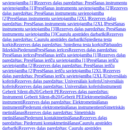
savienojamība [1]
Rezerves daļas paredzētas: Presēšanas instrumentu
savienojamība [1]
Presēšanas instrumentu savienojamība [2]
Rezerves
daļas paredzētas: Presēšanas instrumentu savienojamība
[2]
Presēšanas instrumentu savietojamība [2XL]
Rezerves daļas
paredzētas: Presēšanas instrumentu savietojamība [2XL]
Presēšanas
instrumentu savietojamība [3]
Rezerves daļas paredzētas: Presēšanas
instrumentu savietojamība [3]
Cauruļu apstrādes darbarīki
Rezerves
daļas paredzētas: Cauruļu apstrādes darbarīki
Spiediena testa
korķis
Rezerves daļas paredzētas: Spiediena testa korķis
Pārbaudes
līdzeklis
Piederumi
Presēšanas ierīces
Rezerves daļas paredzētas:
Presēšanas ierīces
Presēšanas ierīču savietojamība [1]
Rezerves daļas
paredzētas: Presēšanas ierīču savietojamība [1]
Presēšanas ierīču
savietojamība [2]
Rezerves daļas paredzētas: Presēšanas ierīču
savietojamība [2]
Presēšanas ierīču savietojamība [2XL]
Rezerves
daļas paredzētas: Presēšanas ierīču savietojamība [2XL]
Universālais
koferis
Rezerves daļas paredzētas: Universālais koferis
Universālais
koferis
Rezerves daļas paredzētas: Universālais koferis
Instrumenti
Geberit Silent-db20/Geberit PE
Rezerves daļas paredzētas:
Instrumenti Geberit Silent-db20/Geberit PE
Elektrometināšanas
instrumenti
Rezerves daļas paredzētas: Elektrometināšanas
instrumenti
Piederumi elektrometināšanas instrumentiem
Simetriskās
metināšanas
Rezerves daļas paredzētas: Simetriskās
metināšanas
Piederumi kontaktmetināšanas
Rezerves daļas
paredzētas: Piederumi kontaktmetināšanas
Cauruļu apstrādes
darbarīki
Rezerves daļas paredzētas: Cauruļu apstrādes