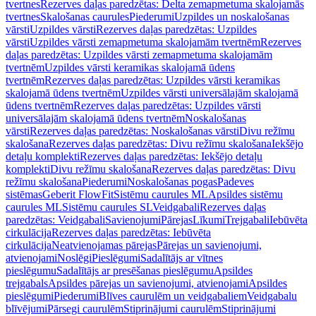
tvertnes
Rezerves daļas paredzētas: Delta zemapmetuma skalojamās
tvertnes
Skalošanas caurules
Piederumi
Uzpildes un noskalošanas
vārsti
Uzpildes vārsti
Rezerves daļas paredzētas: Uzpildes
vārsti
Uzpildes vārsti zemapmetuma skalojamām tvertnēm
Rezerves
daļas paredzētas: Uzpildes vārsti zemapmetuma skalojamām
tvertnēm
Uzpildes vārsti keramikas skalojamā ūdens
tvertnēm
Rezerves daļas paredzētas: Uzpildes vārsti keramikas
skalojamā ūdens tvertnēm
Uzpildes vārsti universālajām skalojamā
ūdens tvertnēm
Rezerves daļas paredzētas: Uzpildes vārsti
universālajām skalojamā ūdens tvertnēm
Noskalošanas
vārsti
Rezerves daļas paredzētas: Noskalošanas vārsti
Divu režīmu
skalošana
Rezerves daļas paredzētas: Divu režīmu skalošana
Iekšējo
detaļu komplekti
Rezerves daļas paredzētas: Iekšējo detaļu
komplekti
Divu režīmu skalošana
Rezerves daļas paredzētas: Divu
režīmu skalošana
Piederumi
Noskalošanas pogas
Padeves
sistēmas
Geberit FlowFit
Sistēmu caurules ML
Apsildes sistēmu
caurules ML
Sistēmu caurules SL
Veidgabali
Rezerves daļas
paredzētas: Veidgabali
Savienojumi
Pārejas
Līkumi
Trejgabali
Iebūvēta
cirkulācija
Rezerves daļas paredzētas: Iebūvēta
cirkulācija
Neatvienojamas pārejas
Pārejas un savienojumi,
atvienojami
Noslēgi
Pieslēgumi
Sadalītājs ar vītnes
pieslēgumu
Sadalītājs ar presēšanas pieslēgumu
Apsildes
trejgabals
Apsildes pārejas un savienojumi, atvienojami
Apsildes
pieslēgumi
Piederumi
Blīves caurulēm un veidgabaliem
Veidgabalu
blīvējumi
Pārsegi caurulēm
Stiprinājumi caurulēm
Stiprinājumi