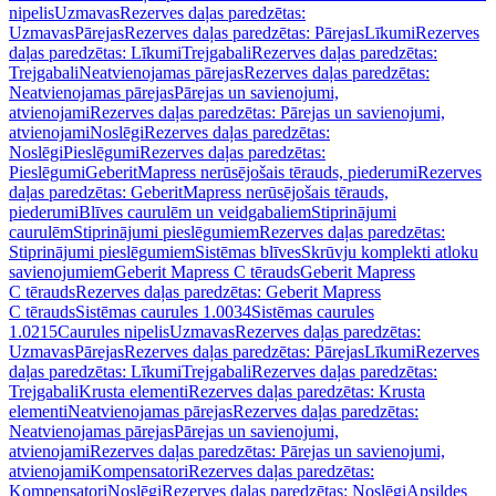
nipelis
Uzmavas
Rezerves daļas paredzētas:
Uzmavas
Pārejas
Rezerves daļas paredzētas: Pārejas
Līkumi
Rezerves
daļas paredzētas: Līkumi
Trejgabali
Rezerves daļas paredzētas:
Trejgabali
Neatvienojamas pārejas
Rezerves daļas paredzētas:
Neatvienojamas pārejas
Pārejas un savienojumi,
atvienojami
Rezerves daļas paredzētas: Pārejas un savienojumi,
atvienojami
Noslēgi
Rezerves daļas paredzētas:
Noslēgi
Pieslēgumi
Rezerves daļas paredzētas:
Pieslēgumi
GeberitMapress nerūsējošais tērauds, piederumi
Rezerves
daļas paredzētas: GeberitMapress nerūsējošais tērauds,
piederumi
Blīves caurulēm un veidgabaliem
Stiprinājumi
caurulēm
Stiprinājumi pieslēgumiem
Rezerves daļas paredzētas:
Stiprinājumi pieslēgumiem
Sistēmas blīves
Skrūvju komplekti atloku
savienojumiem
Geberit Mapress C tērauds
Geberit Mapress
C tērauds
Rezerves daļas paredzētas: Geberit Mapress
C tērauds
Sistēmas caurules 1.0034
Sistēmas caurules
1.0215
Caurules nipelis
Uzmavas
Rezerves daļas paredzētas:
Uzmavas
Pārejas
Rezerves daļas paredzētas: Pārejas
Līkumi
Rezerves
daļas paredzētas: Līkumi
Trejgabali
Rezerves daļas paredzētas:
Trejgabali
Krusta elementi
Rezerves daļas paredzētas: Krusta
elementi
Neatvienojamas pārejas
Rezerves daļas paredzētas:
Neatvienojamas pārejas
Pārejas un savienojumi,
atvienojami
Rezerves daļas paredzētas: Pārejas un savienojumi,
atvienojami
Kompensatori
Rezerves daļas paredzētas:
Kompensatori
Noslēgi
Rezerves daļas paredzētas: Noslēgi
Apsildes