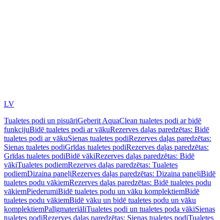
LV
Tualetes podi un pisuāri
Geberit AquaClean tualetes podi ar bidē
funkciju
Bidē tualetes podi ar vāku
Rezerves daļas paredzētas: Bidē
tualetes podi ar vāku
Sienas tualetes podi
Rezerves daļas paredzētas:
Sienas tualetes podi
Grīdas tualetes podi
Rezerves daļas paredzētas:
Grīdas tualetes podi
Bidē vāki
Rezerves daļas paredzētas: Bidē
vāki
Tualetes podiem
Rezerves daļas paredzētas: Tualetes
podiem
Dizaina paneļi
Rezerves daļas paredzētas: Dizaina paneļi
Bidē
tualetes podu vākiem
Rezerves daļas paredzētas: Bidē tualetes podu
vākiem
Piederumi
Bidē tualetes podu un vāku komplektiem
Bidē
tualetes podu vākiem
Bidē vāku un bidē tualetes podu un vāku
komplektiem
Palīgmateriāli
Tualetes podi un tualetes poda vāki
Sienas
tualetes podi
Rezerves daļas paredzētas: Sienas tualetes podi
Tualetes