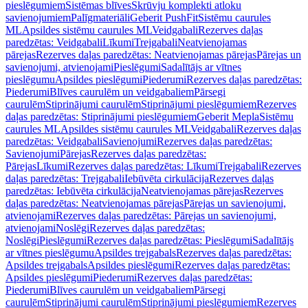
pieslēgumiem
Sistēmas blīves
Skrūvju komplekti atloku
savienojumiem
Palīgmateriāli
Geberit PushFit
Sistēmu caurules
ML
Apsildes sistēmu caurules ML
Veidgabali
Rezerves daļas
paredzētas: Veidgabali
Līkumi
Trejgabali
Neatvienojamas
pārejas
Rezerves daļas paredzētas: Neatvienojamas pārejas
Pārejas un
savienojumi, atvienojami
Pieslēgumi
Sadalītājs ar vītnes
pieslēgumu
Apsildes pieslēgumi
Piederumi
Rezerves daļas paredzētas:
Piederumi
Blīves caurulēm un veidgabaliem
Pārsegi
caurulēm
Stiprinājumi caurulēm
Stiprinājumi pieslēgumiem
Rezerves
daļas paredzētas: Stiprinājumi pieslēgumiem
Geberit Mepla
Sistēmu
caurules ML
Apsildes sistēmu caurules ML
Veidgabali
Rezerves daļas
paredzētas: Veidgabali
Savienojumi
Rezerves daļas paredzētas:
Savienojumi
Pārejas
Rezerves daļas paredzētas:
Pārejas
Līkumi
Rezerves daļas paredzētas: Līkumi
Trejgabali
Rezerves
daļas paredzētas: Trejgabali
Iebūvēta cirkulācija
Rezerves daļas
paredzētas: Iebūvēta cirkulācija
Neatvienojamas pārejas
Rezerves
daļas paredzētas: Neatvienojamas pārejas
Pārejas un savienojumi,
atvienojami
Rezerves daļas paredzētas: Pārejas un savienojumi,
atvienojami
Noslēgi
Rezerves daļas paredzētas:
Noslēgi
Pieslēgumi
Rezerves daļas paredzētas: Pieslēgumi
Sadalītājs
ar vītnes pieslēgumu
Apsildes trejgabals
Rezerves daļas paredzētas:
Apsildes trejgabals
Apsildes pieslēgumi
Rezerves daļas paredzētas:
Apsildes pieslēgumi
Piederumi
Rezerves daļas paredzētas:
Piederumi
Blīves caurulēm un veidgabaliem
Pārsegi
caurulēm
Stiprinājumi caurulēm
Stiprinājumi pieslēgumiem
Rezerves