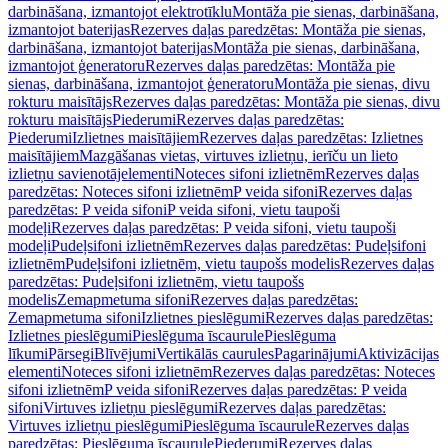
darbināšana, izmantojot elektrotīklu
Montāža pie sienas, darbināšana,
izmantojot baterijas
Rezerves daļas paredzētas: Montāža pie sienas,
darbināšana, izmantojot baterijas
Montāža pie sienas, darbināšana,
izmantojot ģeneratoru
Rezerves daļas paredzētas: Montāža pie
sienas, darbināšana, izmantojot ģeneratoru
Montāža pie sienas, divu
rokturu maisītājs
Rezerves daļas paredzētas: Montāža pie sienas, divu
rokturu maisītājs
Piederumi
Rezerves daļas paredzētas:
Piederumi
Izlietnes maisītājiem
Rezerves daļas paredzētas: Izlietnes
maisītājiem
Mazgāšanas vietas, virtuves izlietņu, ierīču un lieto
izlietņu savienotājelementi
Noteces sifoni izlietnēm
Rezerves daļas
paredzētas: Noteces sifoni izlietnēm
P veida sifoni
Rezerves daļas
paredzētas: P veida sifoni
P veida sifoni, vietu taupoši
modeļi
Rezerves daļas paredzētas: P veida sifoni, vietu taupoši
modeļi
Pudeļsifoni izlietnēm
Rezerves daļas paredzētas: Pudeļsifoni
izlietnēm
Pudeļsifoni izlietnēm, vietu taupošs modelis
Rezerves daļas
paredzētas: Pudeļsifoni izlietnēm, vietu taupošs
modelis
Zemapmetuma sifoni
Rezerves daļas paredzētas:
Zemapmetuma sifoni
Izlietnes pieslēgumi
Rezerves daļas paredzētas:
Izlietnes pieslēgumi
Pieslēguma īscaurule
Pieslēguma
līkumi
Pārsegi
Blīvējumi
Vertikālās caurules
Pagarinājumi
Aktivizācijas
elementi
Noteces sifoni izlietnēm
Rezerves daļas paredzētas: Noteces
sifoni izlietnēm
P veida sifoni
Rezerves daļas paredzētas: P veida
sifoni
Virtuves izlietņu pieslēgumi
Rezerves daļas paredzētas:
Virtuves izlietņu pieslēgumi
Pieslēguma īscaurule
Rezerves daļas
paredzētas: Pieslēguma īscaurule
Piederumi
Rezerves daļas