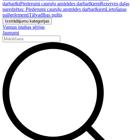
darbarīki
Piederumi cauruļu apstrādes darbarīkiem
Rezerves daļas
paredzētas: Piederumi cauruļu apstrādes darbarīkiem
Lietošanas
palīgelementi
Tālvadības pultis
Izstrādājumu kategorijas
Vannas istabas sērijas
Jaunumi