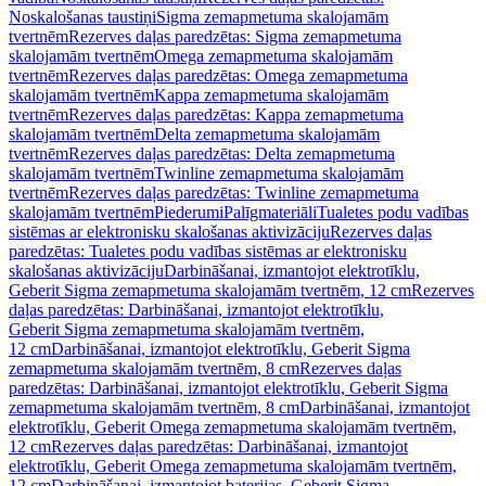
Noskalošanas taustiņi
Sigma zemapmetuma skalojamām
tvertnēm
Rezerves daļas paredzētas: Sigma zemapmetuma
skalojamām tvertnēm
Omega zemapmetuma skalojamām
tvertnēm
Rezerves daļas paredzētas: Omega zemapmetuma
skalojamām tvertnēm
Kappa zemapmetuma skalojamām
tvertnēm
Rezerves daļas paredzētas: Kappa zemapmetuma
skalojamām tvertnēm
Delta zemapmetuma skalojamām
tvertnēm
Rezerves daļas paredzētas: Delta zemapmetuma
skalojamām tvertnēm
Twinline zemapmetuma skalojamām
tvertnēm
Rezerves daļas paredzētas: Twinline zemapmetuma
skalojamām tvertnēm
Piederumi
Palīgmateriāli
Tualetes podu vadības
sistēmas ar elektronisku skalošanas aktivizāciju
Rezerves daļas
paredzētas: Tualetes podu vadības sistēmas ar elektronisku
skalošanas aktivizāciju
Darbināšanai, izmantojot elektrotīklu,
Geberit Sigma zemapmetuma skalojamām tvertnēm, 12 cm
Rezerves
daļas paredzētas: Darbināšanai, izmantojot elektrotīklu,
Geberit Sigma zemapmetuma skalojamām tvertnēm,
12 cm
Darbināšanai, izmantojot elektrotīklu, Geberit Sigma
zemapmetuma skalojamām tvertnēm, 8 cm
Rezerves daļas
paredzētas: Darbināšanai, izmantojot elektrotīklu, Geberit Sigma
zemapmetuma skalojamām tvertnēm, 8 cm
Darbināšanai, izmantojot
elektrotīklu, Geberit Omega zemapmetuma skalojamām tvertnēm,
12 cm
Rezerves daļas paredzētas: Darbināšanai, izmantojot
elektrotīklu, Geberit Omega zemapmetuma skalojamām tvertnēm,
12 cm
Darbināšanai, izmantojot baterijas, Geberit Sigma