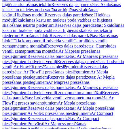
higiēnas skalošanas iekārtu
Rezerves daļas paredzētas: Skalošanas
kastes un tualetes poda vadība ar higiēnas skalošanas
iekārtu
Higiēnas moduļi
Rezerves daļas paredzētas: Higiēnas
moduļi
Skalošanas kastu un tualetes poda vadības ar higiēnas
skalošanas iekārtu piederumi
Rezerves daļas paredzētas: Skalošanas
kastu un tualetes poda vadības ar higiēnas skalošanas iekārtu
piederumi
Barošanas bloki
Rezerves daļas paredzētas: Barošanas
bloki
Tīkla komponenti
Lodveida ventiļi
Caurplūdes ventiļi
zemapmetuma montāžai
Rezerves daļas paredzētas: Caurplūdes
ventiļi zemapmetuma montāžai
Ar Mapress presēšanas
pieslēgumiem
Rezerves daļas paredzētas: Ar Mapress presēšanas
pieslēgumiem
Lodveida ventiļi
Rezerves daļas paredzētas: Lodveida
ventiļi
Ar FlowFit presēšanas pieslēgumiem
Rezerves daļas
paredzētas: Ar FlowFit presēšanas pieslēgumiem
Ar Mepla
presēšanas pieslēgumiem
Rezerves daļas paredzētas: Ar Mepla
presēšanas pieslēgumiem
Ar Mapress presēšanas
pieslēgumiem
Rezerves daļas paredzētas: Ar Mapress presēšanas
pieslēgumiem
Lodveida ventiļi zemapmetuma montāžai
Rezerves
daļas paredzētas: Lodveida ventiļi zemapmetuma montāžai
Ar
FlowFit preses savienojumiem
Ar Mepla presēšanas
pieslēgumiem
Rezerves daļas paredzētas: Ar Mepla presēšanas
pieslēgumiem
Ar Volex presēšanas pieslēgumiem
Ar Compact
pieslēgumiem
Rezerves daļas paredzētas: Ar Compact
pieslēgumiem
Pretvārsti
Ar Mapress presēšanas
pieslēgumiem
Apsildes atgaisošanas vārsti
Ātrās atgaisošanas