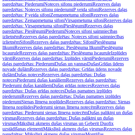
paredzētas: Piederumi
Noteces sifonu piederumi
Rezerves daļas
paredzētas: Noteces sifonu piederumi
P veida sifoni
Rezerves daļas
paredzētas: P veida sifoni
Zemapmetuma sifoni
Rezerves daļas
paredzētas: Zemapmetuma sifoni
Virsapmetuma sifoni
Rezerves daļas
paredzētas: Virsapmetuma sifoni
Pieslēgumi
Rezerves daļas
paredzētas: Pieslēgumi
Piederumi
Noteces sifoni saimniecības
izlietnēm
Rezerves daļas paredzētas: Noteces sifoni saimniecības
izlietnēm
Sifoni
Rezerves daļas paredzētas: Sifoni
Pieslēguma
līkumi
Rezerves daļas paredzētas: Pieslēguma līkumi
Pieslēguma
īscaurule
Rezerves daļas paredzētas: Pieslēguma īscaurule
Izplūdes
vārsti
Rezerves daļas paredzētas: Izplūdes vārsti
Piederumi
Rezerves
daļas paredzētas: Piederumi
Dušas un vannas
Dušas
Grīdas ūdens
novade dušām
Rezerves daļas paredzētas: Grīdas ūdens novade
dušām
Dušas noteces
Rezerves daļas paredzētas: Dušas
noteces
Piederumi dušas kanāliem
Rezerves daļas paredzētas:
Piederumi dušas kanāliem
Dušas grīdas noteces
Rezerves daļas
paredzētas: Dušas grīdas noteces
Dušas pamatnes izplūdes
piederumi
Rezerves daļas paredzētas: Dušas pamatnes izplūdes
piederumi
Sienas līmeņa noplūdes
Rezerves daļas paredzētas: Sienas
līmeņa noplūdes
Piederumi sienas līmeņa notecēm
Rezerves daļas
paredzētas: Piederumi sienas līmeņa notecēm
Dušas paliktņi un dušas
virsmas
Rezerves daļas paredzētas: Dušas paliktņi un dušas
virsmas
Mākslīgā akmens dušas virsmas un Geberit Duofix
uzstādīšanas elementi
Mākslīgā akmens dušas virsmas
Rezerves daļas
paredzētas: Mākslīgā akmens dušas virsmas
Montāžas