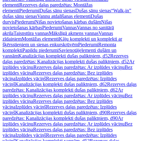
elementi
Rezerves daļas paredzētas: Montāžas
elementi
Piederumi
Dušas sānu sienas
Dušas sānu sienas
“Walk-in”
dušas sānu sienas
Vannu atdalīšanas elementi
Dušas
durvis
Piederumi
Nišas novietošanas kārbas dušām
Nišas
novietošanas kārbas
Piederumi
Vannas
Vannas no sanitārā
akrila
Taisnstūra vannas
Mākslīgā akmens vannas
Vannas
zīdaiņiem
Montāžas elementi
Kāju komplekti un komplekti ar
šķērsstieņiem un sienas enkurskrūvēm
Piederumi
Remonta
komplekti
Papildu piederumi
Savienotājelementi dušām un
vannām
Kanalizācijas komplekti dušas paliktņiem, d52
Rezerves
daļas paredzētas: Kanalizācijas komplekti dušas paliktņiem, d52
Ar
izplūdes vāciņu
Rezerves daļas paredzētas: Ar izplūdes vāciņu
Bez
izplūdes vāciņa
Rezerves daļas paredzētas: Bez izplūdes
vāciņa
Izplūdes vāciņš
Rezerves daļas paredzētas: Izplūdes
vāciņš
Kanalizācijas komplekti dušas paliktņiem, d62
Rezerves daļas
paredzētas: Kanalizācijas komplekti dušas paliktņiem, d62
Ar
izplūdes vāciņu
Rezerves daļas paredzētas: Ar izplūdes vāciņu
Bez
izplūdes vāciņa
Rezerves daļas paredzētas: Bez izplūdes
vāciņa
Izplūdes vāciņš
Rezerves daļas paredzētas: Izplūdes
vāciņš
Kanalizācijas komplekti dušas paliktņiem, d90
Rezerves daļas
paredzētas: Kanalizācijas komplekti dušas paliktņiem, d90
Ar
izplūdes vāciņu
Rezerves daļas paredzētas: Ar izplūdes vāciņu
Bez
izplūdes vāciņa
Rezerves daļas paredzētas: Bez izplūdes
vāciņa
Izplūdes vāciņš
Rezerves daļas paredzētas: Izplūdes
vāciņš
Kanalizācijas komplekti vannām, d52
Rezerves daļas