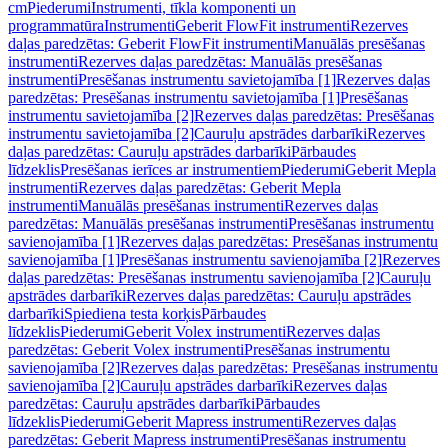
cm
Piederumi
Instrumenti, tīkla komponenti un
programmatūra
Instrumenti
Geberit FlowFit instrumenti
Rezerves
daļas paredzētas: Geberit FlowFit instrumenti
Manuālās presēšanas
instrumenti
Rezerves daļas paredzētas: Manuālās presēšanas
instrumenti
Presēšanas instrumentu savietojamība [1]
Rezerves daļas
paredzētas: Presēšanas instrumentu savietojamība [1]
Presēšanas
instrumentu savietojamība [2]
Rezerves daļas paredzētas: Presēšanas
instrumentu savietojamība [2]
Cauruļu apstrādes darbarīki
Rezerves
daļas paredzētas: Cauruļu apstrādes darbarīki
Pārbaudes
līdzeklis
Presēšanas ierīces ar instrumentiem
Piederumi
Geberit Mepla
instrumenti
Rezerves daļas paredzētas: Geberit Mepla
instrumenti
Manuālās presēšanas instrumenti
Rezerves daļas
paredzētas: Manuālās presēšanas instrumenti
Presēšanas instrumentu
savienojamība [1]
Rezerves daļas paredzētas: Presēšanas instrumentu
savienojamība [1]
Presēšanas instrumentu savienojamība [2]
Rezerves
daļas paredzētas: Presēšanas instrumentu savienojamība [2]
Cauruļu
apstrādes darbarīki
Rezerves daļas paredzētas: Cauruļu apstrādes
darbarīki
Spiediena testa korķis
Pārbaudes
līdzeklis
Piederumi
Geberit Volex instrumenti
Rezerves daļas
paredzētas: Geberit Volex instrumenti
Presēšanas instrumentu
savienojamība [2]
Rezerves daļas paredzētas: Presēšanas instrumentu
savienojamība [2]
Cauruļu apstrādes darbarīki
Rezerves daļas
paredzētas: Cauruļu apstrādes darbarīki
Pārbaudes
līdzeklis
Piederumi
Geberit Mapress instrumenti
Rezerves daļas
paredzētas: Geberit Mapress instrumenti
Presēšanas instrumentu