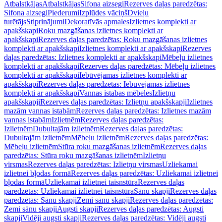
Atbalstkājas
Atbalstkājas
Sifona aizsegi
Rezerves daļas paredzētas:
Sifona aizsegi
Piederumi
Izplūdes vāciņš
Dvieļu
turētājs
Stiprinājumi
Dekoratīvās apmales
Izlietnes komplekti ar
apakšskapi
Roku mazgāšanas izlietnes komplekti ar
apakšskapi
Rezerves daļas paredzētas: Roku mazgāšanas izlietnes
komplekti ar apakšskapi
Izlietnes komplekti ar apakšskapi
Rezerves
daļas paredzētas: Izlietnes komplekti ar apakšskapi
Mēbeļu izlietnes
komplekti ar apakšskapi
Rezerves daļas paredzētas: Mēbeļu izlietnes
komplekti ar apakšskapi
Iebūvējamas izlietnes komplekti ar
apakšskapi
Rezerves daļas paredzētas: Iebūvējamas izlietnes
komplekti ar apakšskapi
Vannas istabas mēbeles
Izlietņu
apakšskapji
Rezerves daļas paredzētas: Izlietņu apakšskapji
Izlietnes
mazām vannas istabām
Rezerves daļas paredzētas: Izlietnes mazām
vannas istabām
Izlietnēm
Rezerves daļas paredzētas:
Izlietnēm
Dubultajām izlietnēm
Rezerves daļas paredzētas:
Dubultajām izlietnēm
Mēbeļu izlietnēm
Rezerves daļas paredzētas:
Mēbeļu izlietnēm
Stūra roku mazgāšanas izlietnēm
Rezerves daļas
paredzētas: Stūra roku mazgāšanas izlietnēm
Izlietņu
virsmas
Rezerves daļas paredzētas: Izlietņu virsmas
Uzliekamai
izlietnei bļodas formā
Rezerves daļas paredzētas: Uzliekamai izlietnei
bļodas formā
Uzliekamai izlietnei taisnstūra
Rezerves daļas
paredzētas: Uzliekamai izlietnei taisnstūra
Sānu skapji
Rezerves daļas
paredzētas: Sānu skapji
Zemi sānu skapji
Rezerves daļas paredzētas:
Zemi sānu skapji
Augsti skapji
Rezerves daļas paredzētas: Augsti
skapji
Vidēji augsti skapji
Rezerves daļas paredzētas: Vidēji augsti