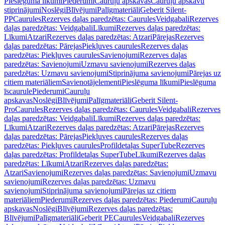
Pieslēguma līkumi
Piederumi
Cauruļu apskavas
Cauruļu apskavu
stiprinājumi
Noslēgi
Blīvējumi
Palīgmateriāli
Geberit Silent-
PP
Caurules
Rezerves daļas paredzētas: Caurules
Veidgabali
Rezerves
daļas paredzētas: Veidgabali
Līkumi
Rezerves daļas paredzētas:
Līkumi
Atzari
Rezerves daļas paredzētas: Atzari
Pārejas
Rezerves
daļas paredzētas: Pārejas
Piekļuves caurules
Rezerves daļas
paredzētas: Piekļuves caurules
Savienojumi
Rezerves daļas
paredzētas: Savienojumi
Uzmavu savienojumi
Rezerves daļas
paredzētas: Uzmavu savienojumi
Stiprinājuma savienojumi
Pārejas uz
citiem materiāliem
Savienotājelementi
Pieslēguma līkumi
Pieslēguma
īscaurule
Piederumi
Cauruļu
apskavas
Noslēgi
Blīvējumi
Palīgmateriāli
Geberit Silent-
Pro
Caurules
Rezerves daļas paredzētas: Caurules
Veidgabali
Rezerves
daļas paredzētas: Veidgabali
Līkumi
Rezerves daļas paredzētas:
Līkumi
Atzari
Rezerves daļas paredzētas: Atzari
Pārejas
Rezerves
daļas paredzētas: Pārejas
Piekļuves caurules
Rezerves daļas
paredzētas: Piekļuves caurules
Profildetaļas SuperTube
Rezerves
daļas paredzētas: Profildetaļas SuperTube
Līkumi
Rezerves daļas
paredzētas: Līkumi
Atzari
Rezerves daļas paredzētas:
Atzari
Savienojumi
Rezerves daļas paredzētas: Savienojumi
Uzmavu
savienojumi
Rezerves daļas paredzētas: Uzmavu
savienojumi
Stiprinājuma savienojumi
Pārejas uz citiem
materiāliem
Piederumi
Rezerves daļas paredzētas: Piederumi
Cauruļu
apskavas
Noslēgi
Blīvējumi
Rezerves daļas paredzētas:
Blīvējumi
Palīgmateriāli
Geberit PE
Caurules
Veidgabali
Rezerves