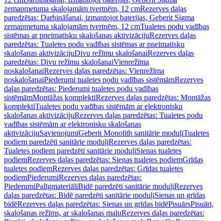
zemapmetuma skalojamām tvertnēm, 12 cm
Rezerves daļas
paredzētas: Darbināšanai, izmantojot baterijas, Geberit Sigma
zemapmetuma skalojamām tvertnēm, 12 cm
Tualetes podu vadības
sistēmas ar pneimatisku skalošanas aktivizāciju
Rezerves daļas
paredzētas: Tualetes podu vadības sistēmas ar pneimatisku
skalošanas aktivizāciju
Divu režīmu skalošanai
Rezerves daļas
paredzētas: Divu režīmu skalošanai
Vienrežīma
noskalošanai
Rezerves daļas paredzētas: Vienrežīma
noskalošanai
Piederumi tualetes podu vadības sistēmām
Rezerves
daļas paredzētas: Piederumi tualetes podu vadības
sistēmām
Montāžas komplekti
Rezerves daļas paredzētas: Montāžas
komplekti
Tualetes podu vadības sistēmām ar elektronisku
skalošanas aktivizāciju
Rezerves daļas paredzētas: Tualetes podu
vadības sistēmām ar elektronisku skalošanas
aktivizāciju
Savienojumi
Geberit Monolith sanitārie moduļi
Tualetes
podiem paredzēti sanitārie moduļi
Rezerves daļas paredzētas:
Tualetes podiem paredzēti sanitārie moduļi
Sienas tualetes
podiem
Rezerves daļas paredzētas: Sienas tualetes podiem
Grīdas
tualetes podiem
Rezerves daļas paredzētas: Grīdas tualetes
podiem
Piederumi
Rezerves daļas paredzētas:
Piederumi
Palīgmateriāli
Bidē paredzēti sanitārie moduļi
Rezerves
daļas paredzētas: Bidē paredzēti sanitārie moduļi
Sienas un grīdas
bidē
Rezerves daļas paredzētas: Sienas un grīdas bidē
Pisuārs
Pisuāri,
skalošanas režīms, ar skalošanas malu
Rezerves daļas paredzētas: