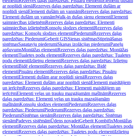
elementi
Rezerves daļas paredzētas: Pisuāru elementi
Elementi dušām
ar noplūdi sienā
Rezerves daļas paredzētas: Elementi dušām ar
noplūdi sienā
Elementi dušām un vannām
Rezerves daļas paredzētas:
Elementi dušām un vannām
Walk-in dušas sienu elementi
Elementi
saimniecības izlietnēm
Rezerves daļas paredzētas: Elementi
saimniecības izlietnēm
Konsoļu slodzes elementi
Rezerves daļas
paredzētas: Konsoļu slodzes elementi
Piederumi
Rezerves daļas
paredzētas: Piederumi
Geberit GIS
Sienas sistēmas
Stiprināšanas
sistēmas
Sagatavju piederumi
Skaņas izolācijas piederumi
Paneļu
apšuvums
Montāžas elementi
Rezerves daļas paredzētas: Montāžas
elementi
Tualetes podu elementi
Rezerves daļas paredzētas: Tualetes
podu elementi
Izlietņu elementi
Rezerves daļas paredzētas: Izlietņu
elementi
Bidē elementi
Rezerves daļas paredzētas: Bidē
elementi
Pisuāru elementi
Rezerves daļas paredzētas: Pisuāru
elementi
Elementi dušām arar noplūdi sienā
Rezerves daļas
paredzētas: Elementi dušām arar noplūdi sienā
Elementi maisītājiem
un ierīcēm
Rezerves daļas paredzētas: Elementi maisītājiem un
ierīcēm
Elementi veļas un trauku mazgājamām mašīnām
Rezerves
daļas paredzētas: Elementi veļas un trauku mazgājamām
mašīnām
Konsoļu slodzes elementi
Piederumi
Rezerves daļas
paredzētas: Piederumi
Piederumi
Rezerves daļas paredzētas:
Piederumi
Sistēmas sienām
Rezerves daļas paredzētas: Sistēmas
sienām
Padeves sistēmām
Ūdens novadei
Geberit Kombifix
Montāžas
elementi
Rezerves daļas paredzētas: Montāžas elementi
Tualetes podu
elementi
Rezerves daļas paredzētas: Tualetes podu elementi
Izlietņu