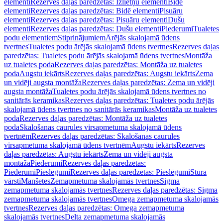
elementi
Rezerves daļas paredzētas: Izlietņu elementi
Bidē
elementi
Rezerves daļas paredzētas: Bidē elementi
Pisuāru
elementi
Rezerves daļas paredzētas: Pisuāru elementi
Dušu
elementi
Rezerves daļas paredzētas: Dušu elementi
Piederumi
Tualetes
podu elementiem
Stiprinājumiem
Ārējās skalojamā ūdens
tvertnes
Tualetes podu ārējās skalojamā ūdens tvertnes
Rezerves daļas
paredzētas: Tualetes podu ārējās skalojamā ūdens tvertnes
Montāža
uz tualetes poda
Rezerves daļas paredzētas: Montāža uz tualetes
poda
Augstu iekārts
Rezerves daļas paredzētas: Augstu iekārts
Zema
un vidēji augsta montāža
Rezerves daļas paredzētas: Zema un vidēji
augsta montāža
Tualetes podu ārējās skalojamā ūdens tvertnes no
sanitārās keramikas
Rezerves daļas paredzētas: Tualetes podu ārējās
skalojamā ūdens tvertnes no sanitārās keramikas
Montāža uz tualetes
poda
Rezerves daļas paredzētas: Montāža uz tualetes
poda
Skalošanas caurules virsapmetuma skalojamā ūdens
tvertnēm
Rezerves daļas paredzētas: Skalošanas caurules
virsapmetuma skalojamā ūdens tvertnēm
Augstu iekārts
Rezerves
daļas paredzētas: Augstu iekārts
Zema un vidēji augsta
montāža
Piederumi
Rezerves daļas paredzētas:
Piederumi
Pieslēgumi
Rezerves daļas paredzētas: Pieslēgumi
Stūra
vārsti
Manšetes
Zemapmetuma skalojamās tvertnes
Sigma
zemapmetuma skalojamās tvertnes
Rezerves daļas paredzētas: Sigma
zemapmetuma skalojamās tvertnes
Omega zemapmetuma skalojamās
tvertnes
Rezerves daļas paredzētas: Omega zemapmetuma
skalojamās tvertnes
Delta zemapmetuma skalojamās