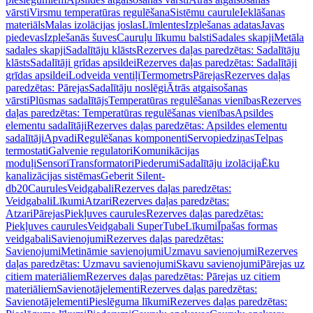
vārsti
Virsmu temperatūras regulēšana
Sistēmu caurule
Ieklāšanas
materiāls
Malas izolācijas joslas
Līmlentes
Izplešanas adatas
Javas
piedevas
Izplešanās šuves
Cauruļu līkumu balsti
Sadales skapji
Metāla
sadales skapji
Sadalītāju klāsts
Rezerves daļas paredzētas: Sadalītāju
klāsts
Sadalītāji grīdas apsildei
Rezerves daļas paredzētas: Sadalītāji
grīdas apsildei
Lodveida ventiļi
Termometrs
Pārejas
Rezerves daļas
paredzētas: Pārejas
Sadalītāju noslēgi
Ātrās atgaisošanas
vārsti
Plūsmas sadalītājs
Temperatūras regulēšanas vienības
Rezerves
daļas paredzētas: Temperatūras regulēšanas vienības
Apsildes
elementu sadalītāji
Rezerves daļas paredzētas: Apsildes elementu
sadalītāji
Apvadi
Regulēšanas komponenti
Servopiedziņas
Telpas
termostati
Galvenie regulatori
Komunikācijas
moduļi
Sensori
Transformatori
Piederumi
Sadalītāju izolācija
Ēku
kanalizācijas sistēmas
Geberit Silent-
db20
Caurules
Veidgabali
Rezerves daļas paredzētas:
Veidgabali
Līkumi
Atzari
Rezerves daļas paredzētas:
Atzari
Pārejas
Piekļuves caurules
Rezerves daļas paredzētas:
Piekļuves caurules
Veidgabali SuperTube
Līkumi
Īpašas formas
veidgabali
Savienojumi
Rezerves daļas paredzētas:
Savienojumi
Metināmie savienojumi
Uzmavu savienojumi
Rezerves
daļas paredzētas: Uzmavu savienojumi
Skavu savienojumi
Pārejas uz
citiem materiāliem
Rezerves daļas paredzētas: Pārejas uz citiem
materiāliem
Savienotājelementi
Rezerves daļas paredzētas:
Savienotājelementi
Pieslēguma līkumi
Rezerves daļas paredzētas: