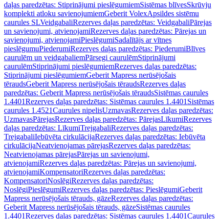
daļas paredzētas: Stiprinājumi pieslēgumiem
Sistēmas blīves
Skrūvju
komplekti atloku savienojumiem
Geberit Volex
Apsildes sistēmu
caurules SL
Veidgabali
Rezerves daļas paredzētas: Veidgabali
Pārejas
un savienojumi, atvienojami
Rezerves daļas paredzētas: Pārejas un
savienojumi, atvienojami
Pieslēgumi
Sadalītājs ar vītnes
pieslēgumu
Piederumi
Rezerves daļas paredzētas: Piederumi
Blīves
caurulēm un veidgabaliem
Pārsegi caurulēm
Stiprinājumi
caurulēm
Stiprinājumi pieslēgumiem
Rezerves daļas paredzētas:
Stiprinājumi pieslēgumiem
Geberit Mapress nerūsējošais
tērauds
Geberit Mapress nerūsējošais tērauds
Rezerves daļas
paredzētas: Geberit Mapress nerūsējošais tērauds
Sistēmas caurules
1.4401
Rezerves daļas paredzētas: Sistēmas caurules 1.4401
Sistēmas
caurules 1.4521
Caurules nipelis
Uzmavas
Rezerves daļas paredzētas:
Uzmavas
Pārejas
Rezerves daļas paredzētas: Pārejas
Līkumi
Rezerves
daļas paredzētas: Līkumi
Trejgabali
Rezerves daļas paredzētas:
Trejgabali
Iebūvēta cirkulācija
Rezerves daļas paredzētas: Iebūvēta
cirkulācija
Neatvienojamas pārejas
Rezerves daļas paredzētas:
Neatvienojamas pārejas
Pārejas un savienojumi,
atvienojami
Rezerves daļas paredzētas: Pārejas un savienojumi,
atvienojami
Kompensatori
Rezerves daļas paredzētas:
Kompensatori
Noslēgi
Rezerves daļas paredzētas:
Noslēgi
Pieslēgumi
Rezerves daļas paredzētas: Pieslēgumi
Geberit
Mapress nerūsējošais tērauds, gāze
Rezerves daļas paredzētas:
Geberit Mapress nerūsējošais tērauds, gāze
Sistēmas caurules
1.4401
Rezerves daļas paredzētas: Sistēmas caurules 1.4401
Caurules