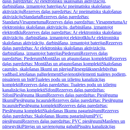
daļas paredzētas: Ar elektronisku skalošanas aktivizāciju,
darbināšana, izmantojot baterijas
Ar pneimatisku skalošanas
aktivizāciju
Rezerves daļas paredzētas: Ar pneimatisku skalošanas
aktivizāciju
Standarta
Rezerves daļas paredzētas:
Standarta
Virsapmetuma
Rezerves daļas paredzētas: Virsapmetuma
Ar
elektronisku skalošanas aktivizāciju, darbināšana, izmantojot
elektrotīklu
Rezerves daļas paredzētas: Ar elektronisku skalošanas
aktivizāciju, darbināšana, izmantojot elektrotīklu
Ar elektronisku
skalošanas aktivizāciju, darbināšana, izmantojot baterijas
Rezerves
daļas paredzētas: Ar elektronisku skalošanas aktivizāciju,
darbināšana, izmantojot baterijas
Piederumi
Rezerves daļas
paredzētas: Piederumi
Montāžas un atjaunošanas komplekti
Rezerves
daļas paredzētas: Montāžas un atjaunošanas komplekti
Skalošanas
caurules, skalošanas līkumi un pārejas
Pārsegplāksnes
Iebūvētas
vadības
Lietošanas palīgelementi
Savienotājelementi tualetes podiem,
pisuāriem un bidē
Tualetes podu un izlietņu kanalizācijas
komplekti
Rezerves daļas paredzētas: Tualetes podu un izlietņu
kanalizācijas komplekti
Sifoni
Rezerves daļas paredzētas:
Sifoni
Pieslēguma līkumi
Rezerves daļas paredzētas: Pieslēguma
līkumi
Pieslēguma īscaurule
Rezerves daļas paredzētas: Pieslēguma
īscaurule
Pieslēguma komplekti
Rezerves daļas paredzētas:
Pieslēguma komplekti
Skalošanas līkumu pagarinājumi
Rezerves
daļas paredzētas: Skalošanas līkumu pagarinājumi
PVC
pieslēgumi
Rezerves daļas paredzētas: PVC pieslēgumi
Manšetes un
pārsegvāki
Pārejas un savienojuma gabali
Pisuāru kanalizācijas