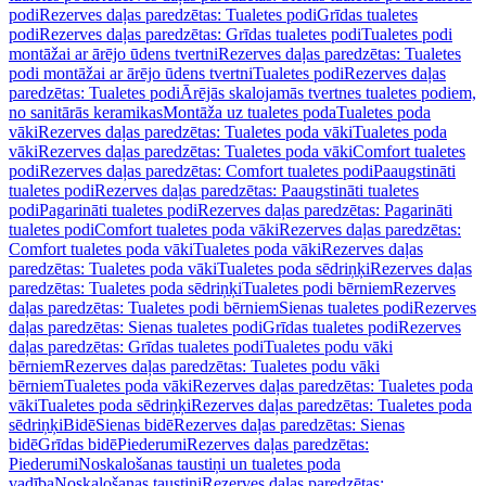
podi
Rezerves daļas paredzētas: Tualetes podi
Grīdas tualetes
podi
Rezerves daļas paredzētas: Grīdas tualetes podi
Tualetes podi
montāžai ar ārējo ūdens tvertni
Rezerves daļas paredzētas: Tualetes
podi montāžai ar ārējo ūdens tvertni
Tualetes podi
Rezerves daļas
paredzētas: Tualetes podi
Ārējās skalojamās tvertnes tualetes podiem,
no sanitārās keramikas
Montāža uz tualetes poda
Tualetes poda
vāki
Rezerves daļas paredzētas: Tualetes poda vāki
Tualetes poda
vāki
Rezerves daļas paredzētas: Tualetes poda vāki
Comfort tualetes
podi
Rezerves daļas paredzētas: Comfort tualetes podi
Paaugstināti
tualetes podi
Rezerves daļas paredzētas: Paaugstināti tualetes
podi
Pagarināti tualetes podi
Rezerves daļas paredzētas: Pagarināti
tualetes podi
Comfort tualetes poda vāki
Rezerves daļas paredzētas:
Comfort tualetes poda vāki
Tualetes poda vāki
Rezerves daļas
paredzētas: Tualetes poda vāki
Tualetes poda sēdriņķi
Rezerves daļas
paredzētas: Tualetes poda sēdriņķi
Tualetes podi bērniem
Rezerves
daļas paredzētas: Tualetes podi bērniem
Sienas tualetes podi
Rezerves
daļas paredzētas: Sienas tualetes podi
Grīdas tualetes podi
Rezerves
daļas paredzētas: Grīdas tualetes podi
Tualetes podu vāki
bērniem
Rezerves daļas paredzētas: Tualetes podu vāki
bērniem
Tualetes poda vāki
Rezerves daļas paredzētas: Tualetes poda
vāki
Tualetes poda sēdriņķi
Rezerves daļas paredzētas: Tualetes poda
sēdriņķi
Bidē
Sienas bidē
Rezerves daļas paredzētas: Sienas
bidē
Grīdas bidē
Piederumi
Rezerves daļas paredzētas:
Piederumi
Noskalošanas taustiņi un tualetes poda
vadība
Noskalošanas taustiņi
Rezerves daļas paredzētas: