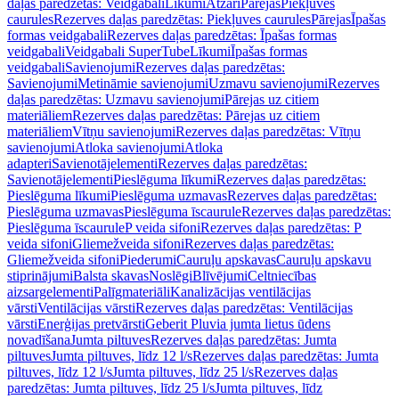
daļas paredzētas: Veidgabali
Līkumi
Atzari
Pārejas
Piekļuves
caurules
Rezerves daļas paredzētas: Piekļuves caurules
Pārejas
Īpašas
formas veidgabali
Rezerves daļas paredzētas: Īpašas formas
veidgabali
Veidgabali SuperTube
Līkumi
Īpašas formas
veidgabali
Savienojumi
Rezerves daļas paredzētas:
Savienojumi
Metināmie savienojumi
Uzmavu savienojumi
Rezerves
daļas paredzētas: Uzmavu savienojumi
Pārejas uz citiem
materiāliem
Rezerves daļas paredzētas: Pārejas uz citiem
materiāliem
Vītņu savienojumi
Rezerves daļas paredzētas: Vītņu
savienojumi
Atloka savienojumi
Atloka
adapteri
Savienotājelementi
Rezerves daļas paredzētas:
Savienotājelementi
Pieslēguma līkumi
Rezerves daļas paredzētas:
Pieslēguma līkumi
Pieslēguma uzmavas
Rezerves daļas paredzētas:
Pieslēguma uzmavas
Pieslēguma īscaurule
Rezerves daļas paredzētas:
Pieslēguma īscaurule
P veida sifoni
Rezerves daļas paredzētas: P
veida sifoni
Gliemežveida sifoni
Rezerves daļas paredzētas:
Gliemežveida sifoni
Piederumi
Cauruļu apskavas
Cauruļu apskavu
stiprinājumi
Balsta skavas
Noslēgi
Blīvējumi
Celtniecības
aizsargelementi
Palīgmateriāli
Kanalizācijas ventilācijas
vārsti
Ventilācijas vārsti
Rezerves daļas paredzētas: Ventilācijas
vārsti
Enerģijas pretvārsti
Geberit Pluvia jumta lietus ūdens
novadīšana
Jumta piltuves
Rezerves daļas paredzētas: Jumta
piltuves
Jumta piltuves, līdz 12 l/s
Rezerves daļas paredzētas: Jumta
piltuves, līdz 12 l/s
Jumta piltuves, līdz 25 l/s
Rezerves daļas
paredzētas: Jumta piltuves, līdz 25 l/s
Jumta piltuves, līdz