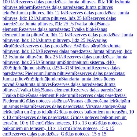
100 l/s
Rezerves daļas paredzētas: Jumta piltuves, līdz 100 l/s
Jumta
piltuves teknēm
Rezerves daļas paredzētas: Jumta piltuves
teknēm
Jumta piltuves, līdz 12 l/s
Rezerves daļas paredzētas: Jumta
piltuves, līdz 12 l/s
Jumta piltuves, līdz 25 l/s
Rezerves daļas
paredzētas: Jumta piltuves, līdz 25 l/s
Tvaika bloķēšanas
elementi
Rezerves daļas paredzētas: Tvaika bloķēšanas
elementi
Jumta piltuvēm, līdz 12 l/s
Rezerves daļas paredzētas: Jumta
piltuvēm, līdz 12 l/s
Jumta piltuvēm, līdz 25 l/s
Avārijas
pārplūdes
Rezerves daļas paredzētas: Avārijas pārplūdes
Jumta
piltuvēm, līdz 12 l/s
Rezerves daļas paredzētas: Jumta piltuvēm, līdz
12 l/s
Jumta piltuvēm, līdz 25 l/s
Rezerves daļas paredzētas: Jumta
piltuvēm, līdz 25 l/s
Stiprinājumi
Stiprinājumu sistēma, d40–
200
Stiprinājumu sistēma, d250–315
Piederumi
Rezerves daļas
paredzētas: Piederumi
Jumta piltuvēm
Rezerves daļas paredzētas:
Jumta piltuvēm
Stiprinājumiem
Standarta jumta lietus ūdens
novadīšana
Jumta piltuves
Rezerves daļas paredzētas: Jumta
piltuves
Tvaika bloķēšanas elementi
Rezerves daļas paredzētas:
Tvaika bloķēšanas elementi
Piederumi
Rezerves daļas paredzētas:
Piederumi
Grīdas noteces sistēmas
Virsmas atūdeņošana iekštelpām
un ārpus telpām
Rezerves daļas paredzētas: Virsmas atūdeņošana
iekštelpām un ārpus telpām
Grīdas noteces balkoniem un terasēm, 10
x 10 cm
Rezerves daļas paredzētas: Grīdas noteces balkoniem un
terasēm, 10 x 10 cm
Grīdas noteces, 13 x 13 cm
Grīdas noteces
balkoniem un terasēm, 13 x 13 cm
Grīdas noteces, 15 x 15
cm
Rezerves daļas paredzētas: Grīdas noteces, 15 x 15