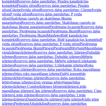
komplekti
Rezerves daļas paredzētas: Pisuāru kanalizācijas
komplekti
Pisuāru sifoni
Rezerves daļas paredzētas: Pisuāru
sifoni
Gliemežveida sifoni
Rezerves daļas paredzētas: Gliemežveida
sifoni
P veida sifoni
Rezerves daļas paredzētas: P veida
sifoni
Skalošanas cauruļu un skalošanas līkumu
pagarinājumi
Rezerves daļas paredzētas: Skalošanas cauruļu un
skalošanas līkumu pagarinājumi
Pieslēguma īscaurule
Rezerves daļas
paredzētas: Pieslēguma īscaurule
Pieslēguma līkumi
Rezerves daļas
paredzētas: Pieslēguma līkumi
Manšetes
Bidē kanalizācijas
komplekti
Rezerves daļas paredzētas: Bidē kanalizācijas komplekti
P
veida sifoni
Rezerves daļas paredzētas: P veida sifoni
Pieslēguma
īscaurule
Pieslēguma līkumi
Pārsegi
Pieslēgumi
Blīvējumi
Mazgāšanas
vieta
Izlietnes
Izlietnes
Rezerves daļas paredzētas: Izlietnes
Dubultās
izlietnes
Rezerves daļas paredzētas: Dubultās izlietnes
Mēbeļu
izlietnes
Rezerves daļas paredzētas: Mēbeļu izlietnes
Uzliekamās
izlietnes
Rezerves daļas paredzētas: Uzliekamās izlietnes
Roku
mazgāšanas izlietnes
Rezerves daļas paredzētas: Roku mazgāšanas
izlietnes
Stūra roku mazgāšanas izlietne
Daļēji iemontētās
izlietnes
Iebūvējamas izlietnes
Rezerves daļas paredzētas:
Iebūvējamas izlietnes
Zem virsmas iebūvējamas
Stūra
izlietnes
Izlietnes Comfort
Izlietnes bērniem
Izlietnes
Lielās
mazgāšanas izlietnes
Citas izlietnes
Rezerves daļas paredzētas: Citas
izlietnes
Lietās izlietnes
Rezerves daļas paredzētas: Lietās
izlietnes
Izlietnes
Daudzfunkciju izlietnes
Ģipša izlietne
Klašu telpu
izlietnes
Piederumi
Atbalstkājas
Rezerves daļas paredzētas: