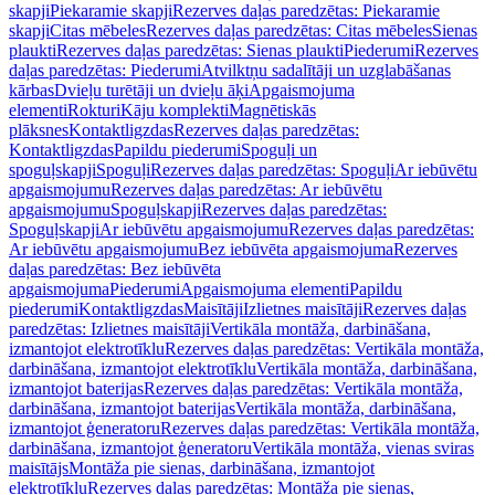
skapji
Piekaramie skapji
Rezerves daļas paredzētas: Piekaramie
skapji
Citas mēbeles
Rezerves daļas paredzētas: Citas mēbeles
Sienas
plaukti
Rezerves daļas paredzētas: Sienas plaukti
Piederumi
Rezerves
daļas paredzētas: Piederumi
Atvilktņu sadalītāji un uzglabāšanas
kārbas
Dvieļu turētāji un dvieļu āķi
Apgaismojuma
elementi
Rokturi
Kāju komplekti
Magnētiskās
plāksnes
Kontaktligzdas
Rezerves daļas paredzētas:
Kontaktligzdas
Papildu piederumi
Spoguļi un
spoguļskapji
Spoguļi
Rezerves daļas paredzētas: Spoguļi
Ar iebūvētu
apgaismojumu
Rezerves daļas paredzētas: Ar iebūvētu
apgaismojumu
Spoguļskapji
Rezerves daļas paredzētas:
Spoguļskapji
Ar iebūvētu apgaismojumu
Rezerves daļas paredzētas:
Ar iebūvētu apgaismojumu
Bez iebūvēta apgaismojuma
Rezerves
daļas paredzētas: Bez iebūvēta
apgaismojuma
Piederumi
Apgaismojuma elementi
Papildu
piederumi
Kontaktligzdas
Maisītāji
Izlietnes maisītāji
Rezerves daļas
paredzētas: Izlietnes maisītāji
Vertikāla montāža, darbināšana,
izmantojot elektrotīklu
Rezerves daļas paredzētas: Vertikāla montāža,
darbināšana, izmantojot elektrotīklu
Vertikāla montāža, darbināšana,
izmantojot baterijas
Rezerves daļas paredzētas: Vertikāla montāža,
darbināšana, izmantojot baterijas
Vertikāla montāža, darbināšana,
izmantojot ģeneratoru
Rezerves daļas paredzētas: Vertikāla montāža,
darbināšana, izmantojot ģeneratoru
Vertikāla montāža, vienas sviras
maisītājs
Montāža pie sienas, darbināšana, izmantojot
elektrotīklu
Rezerves daļas paredzētas: Montāža pie sienas,