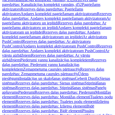
paredzētas: Kanalizācijas komplekti vannām, d52
Pagriežams
aktivizators
Rezerves daļas paredzētas: Pagriežams
aktivizators
Apdares komplekti pagriežamam aktivizatoram
Rezerves
daļas paredzētas: Apdares komplekti pagriežamam aktivizatoram
Ar
pagriežamu aktivizatoru un ieplūdi
Rezerves daļas paredzētas: Ar
pagriežamu aktivizatoru un ieplūdi
Apdares komplekti pagriežamam
aktivizatoram un ieplūdei
Rezerves daļas paredzētas: Apdares
komplekti pagriežamam aktivizatoram un ieplūdei
Ar aktivizatoru
PushControl
Rezerves daļas paredzētas: Ar aktivizatoru
PushControl
Apdares komplekti aktivizatoram PushControl
Rezerves
daļas paredzētas: Apdares komplekti aktivizatoram PushControl
Ar
vārstu aizbāžņiem
Rezerves daļas paredzētas: Ar vārstu
aizbāžņiem
Piederumi vannu kanalizācijas komplektiem
Rezerves
daļas paredzētas: Piederumi vannu kanalizācijas
komplektiem
Zemapmetuma caurules pārtraucējs
Rezerves daļas
paredzētas: Zemapmetuma caurules pārtraucējs
Ūdens
pieslēgumi
Instalācijas un skalošanas sistēmas
Geberit Duofix
Sienas
sistēmas
Rezerves daļas paredzētas: Sienas sistēmas
Stiprināšanas
sistēmas
Rezerves daļas paredzētas: Stiprināšanas sistēmas
Paneļu
apšuvums
Piederumi
Rezerves daļas paredzētas: Piederumi
Montāžas
elementi
Rezerves daļas paredzētas: Montāžas elementi
Tualetes podu
elementi
Rezerves daļas paredzētas: Tualetes podu elementi
Izlietņu
elementi
Rezerves daļas paredzētas: Izlietņu elementi
Bidē
elementi
Rezerves daļas paredzētas: Bidē elementi
Pisuāru