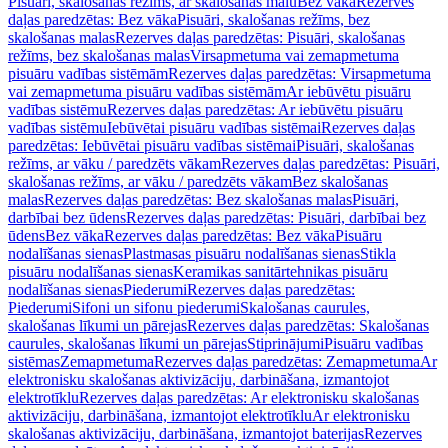
Pisuāri, skalošanas režīms, ar skalošanas malu
Bez vāka
Rezerves
daļas paredzētas: Bez vāka
Pisuāri, skalošanas režīms, bez
skalošanas malas
Rezerves daļas paredzētas: Pisuāri, skalošanas
režīms, bez skalošanas malas
Virsapmetuma vai zemapmetuma
pisuāru vadības sistēmām
Rezerves daļas paredzētas: Virsapmetuma
vai zemapmetuma pisuāru vadības sistēmām
Ar iebūvētu pisuāru
vadības sistēmu
Rezerves daļas paredzētas: Ar iebūvētu pisuāru
vadības sistēmu
Iebūvētai pisuāru vadības sistēmai
Rezerves daļas
paredzētas: Iebūvētai pisuāru vadības sistēmai
Pisuāri, skalošanas
režīms, ar vāku / paredzēts vākam
Rezerves daļas paredzētas: Pisuāri,
skalošanas režīms, ar vāku / paredzēts vākam
Bez skalošanas
malas
Rezerves daļas paredzētas: Bez skalošanas malas
Pisuāri,
darbībai bez ūdens
Rezerves daļas paredzētas: Pisuāri, darbībai bez
ūdens
Bez vāka
Rezerves daļas paredzētas: Bez vāka
Pisuāru
nodalīšanas sienas
Plastmasas pisuāru nodalīšanas sienas
Stikla
pisuāru nodalīšanas sienas
Keramikas sanitārtehnikas pisuāru
nodalīšanas sienas
Piederumi
Rezerves daļas paredzētas:
Piederumi
Sifoni un sifonu piederumi
Skalošanas caurules,
skalošanas līkumi un pārejas
Rezerves daļas paredzētas: Skalošanas
caurules, skalošanas līkumi un pārejas
Stiprinājumi
Pisuāru vadības
sistēmas
Zemapmetuma
Rezerves daļas paredzētas: Zemapmetuma
Ar
elektronisku skalošanas aktivizāciju, darbināšana, izmantojot
elektrotīklu
Rezerves daļas paredzētas: Ar elektronisku skalošanas
aktivizāciju, darbināšana, izmantojot elektrotīklu
Ar elektronisku
skalošanas aktivizāciju, darbināšana, izmantojot baterijas
Rezerves