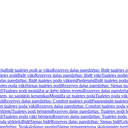
iju
Bidē tualetes podi ar vāku
Rezerves daļas paredzētas: Bidē tualetes 
letes podi
Bidē vāki
Rezerves daļas paredzētas: Bidē vāki
Tualetes podi
ļas paredzētas: Bidē tualetes podu vākiem
Piederumi
Bidē tualetes pod
letes poda vāki
Sienas tualetes podi
Rezerves daļas paredzētas: Sienas tu
di
Tualetes podi montāžai ar ārējo ūdens tvertni
Rezerves daļas paredzēta
diem, no sanitārās keramikas
Montāža uz tualetes poda
Tualetes poda vāk
odi
Rezerves daļas paredzētas: Comfort tualetes podi
Paaugstināti tualete
t tualetes poda vāki
Rezerves daļas paredzētas: Comfort tualetes poda 
ēdriņķi
Tualetes podi bērniem
Rezerves daļas paredzētas: Tualetes podi 
di
Tualetes podu vāki bērniem
Rezerves daļas paredzētas: Tualetes podu
oda sēdriņķi
Bidē
Sienas bidē
Rezerves daļas paredzētas: Sienas bidē
Grī
aredzētas: Noskalošanas taustiņi
Sigma zemapmetuma skalojamām tver