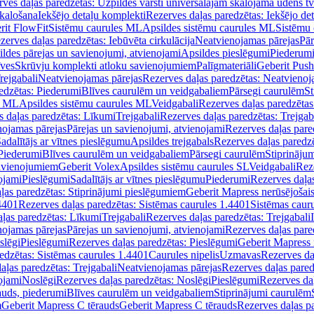
ves daļas paredzētas: Uzpildes vārsti universālajām skalojamā ūdens t
skalošana
Iekšējo detaļu komplekti
Rezerves daļas paredzētas: Iekšējo de
rit FlowFit
Sistēmu caurules ML
Apsildes sistēmu caurules ML
Sistēmu 
zerves daļas paredzētas: Iebūvēta cirkulācija
Neatvienojamas pārejas
Pār
ldes pārejas un savienojumi, atvienojami
Apsildes pieslēgumi
Piederum
īves
Skrūvju komplekti atloku savienojumiem
Palīgmateriāli
Geberit Push
rejgabali
Neatvienojamas pārejas
Rezerves daļas paredzētas: Neatvienoj
edzētas: Piederumi
Blīves caurulēm un veidgabaliem
Pārsegi caurulēm
St
s ML
Apsildes sistēmu caurules ML
Veidgabali
Rezerves daļas paredzētas
 daļas paredzētas: Līkumi
Trejgabali
Rezerves daļas paredzētas: Trejgab
nojamas pārejas
Pārejas un savienojumi, atvienojami
Rezerves daļas pare
adalītājs ar vītnes pieslēgumu
Apsildes trejgabals
Rezerves daļas paredzē
 Piederumi
Blīves caurulēm un veidgabaliem
Pārsegi caurulēm
Stiprināju
savienojumiem
Geberit Volex
Apsildes sistēmu caurules SL
Veidgabali
Reze
ojami
Pieslēgumi
Sadalītājs ar vītnes pieslēgumu
Piederumi
Rezerves daļa
ļas paredzētas: Stiprinājumi pieslēgumiem
Geberit Mapress nerūsējošais
4401
Rezerves daļas paredzētas: Sistēmas caurules 1.4401
Sistēmas caur
ļas paredzētas: Līkumi
Trejgabali
Rezerves daļas paredzētas: Trejgabali
nojamas pārejas
Pārejas un savienojumi, atvienojami
Rezerves daļas pare
slēgi
Pieslēgumi
Rezerves daļas paredzētas: Pieslēgumi
Geberit Mapress 
edzētas: Sistēmas caurules 1.4401
Caurules nipelis
Uzmavas
Rezerves da
aļas paredzētas: Trejgabali
Neatvienojamas pārejas
Rezerves daļas pared
ojami
Noslēgi
Rezerves daļas paredzētas: Noslēgi
Pieslēgumi
Rezerves da
auds, piederumi
Blīves caurulēm un veidgabaliem
Stiprinājumi caurulēm
m
Geberit Mapress C tērauds
Geberit Mapress C tērauds
Rezerves daļas p