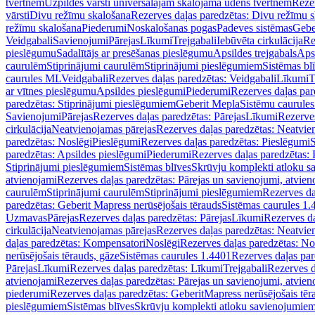
tvertnēm
Uzpildes vārsti universālajām skalojamā ūdens tvertnēm
Rezer
vārsti
Divu režīmu skalošana
Rezerves daļas paredzētas: Divu režīmu 
režīmu skalošana
Piederumi
Noskalošanas pogas
Padeves sistēmas
Gebe
Veidgabali
Savienojumi
Pārejas
Līkumi
Trejgabali
Iebūvēta cirkulācija
Re
pieslēgumu
Sadalītājs ar presēšanas pieslēgumu
Apsildes trejgabals
Apsi
caurulēm
Stiprinājumi caurulēm
Stiprinājumi pieslēgumiem
Sistēmas bl
caurules ML
Veidgabali
Rezerves daļas paredzētas: Veidgabali
Līkumi
T
ar vītnes pieslēgumu
Apsildes pieslēgumi
Piederumi
Rezerves daļas par
paredzētas: Stiprinājumi pieslēgumiem
Geberit Mepla
Sistēmu caurule
Savienojumi
Pārejas
Rezerves daļas paredzētas: Pārejas
Līkumi
Rezerves
cirkulācija
Neatvienojamas pārejas
Rezerves daļas paredzētas: Neatvie
paredzētas: Noslēgi
Pieslēgumi
Rezerves daļas paredzētas: Pieslēgumi
S
paredzētas: Apsildes pieslēgumi
Piederumi
Rezerves daļas paredzētas:
Stiprinājumi pieslēgumiem
Sistēmas blīves
Skrūvju komplekti atloku 
atvienojami
Rezerves daļas paredzētas: Pārejas un savienojumi, atvien
caurulēm
Stiprinājumi caurulēm
Stiprinājumi pieslēgumiem
Rezerves da
paredzētas: Geberit Mapress nerūsējošais tērauds
Sistēmas caurules 1.
Uzmavas
Pārejas
Rezerves daļas paredzētas: Pārejas
Līkumi
Rezerves da
cirkulācija
Neatvienojamas pārejas
Rezerves daļas paredzētas: Neatvie
daļas paredzētas: Kompensatori
Noslēgi
Rezerves daļas paredzētas: No
nerūsējošais tērauds, gāze
Sistēmas caurules 1.4401
Rezerves daļas par
Pārejas
Līkumi
Rezerves daļas paredzētas: Līkumi
Trejgabali
Rezerves d
atvienojami
Rezerves daļas paredzētas: Pārejas un savienojumi, atvien
piederumi
Rezerves daļas paredzētas: GeberitMapress nerūsējošais tēr
pieslēgumiem
Sistēmas blīves
Skrūvju komplekti atloku savienojumie