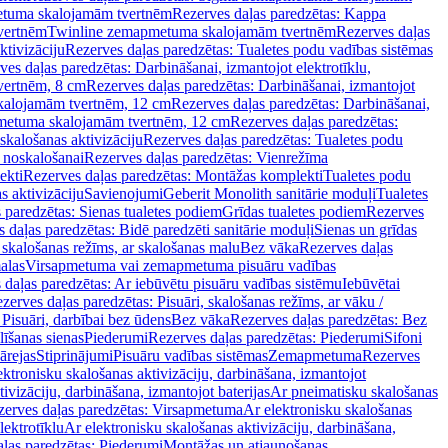
tuma skalojamām tvertnēm
Rezerves daļas paredzētas: Kappa
vertnēm
Twinline zemapmetuma skalojamām tvertnēm
Rezerves daļas
ktivizāciju
Rezerves daļas paredzētas: Tualetes podu vadības sistēmas
ves daļas paredzētas: Darbināšanai, izmantojot elektrotīklu,
vertnēm, 8 cm
Rezerves daļas paredzētas: Darbināšanai, izmantojot
skalojamām tvertnēm, 12 cm
Rezerves daļas paredzētas: Darbināšanai,
apmetuma skalojamām tvertnēm, 12 cm
Rezerves daļas paredzētas:
skalošanas aktivizāciju
Rezerves daļas paredzētas: Tualetes podu
 noskalošanai
Rezerves daļas paredzētas: Vienrežīma
ekti
Rezerves daļas paredzētas: Montāžas komplekti
Tualetes podu
s aktivizāciju
Savienojumi
Geberit Monolith sanitārie moduļi
Tualetes
 paredzētas: Sienas tualetes podiem
Grīdas tualetes podiem
Rezerves
 daļas paredzētas: Bidē paredzēti sanitārie moduļi
Sienas un grīdas
, skalošanas režīms, ar skalošanas malu
Bez vāka
Rezerves daļas
alas
Virsapmetuma vai zemapmetuma pisuāru vadības
 daļas paredzētas: Ar iebūvētu pisuāru vadības sistēmu
Iebūvētai
zerves daļas paredzētas: Pisuāri, skalošanas režīms, ar vāku /
 Pisuāri, darbībai bez ūdens
Bez vāka
Rezerves daļas paredzētas: Bez
līšanas sienas
Piederumi
Rezerves daļas paredzētas: Piederumi
Sifoni
ārejas
Stiprinājumi
Pisuāru vadības sistēmas
Zemapmetuma
Rezerves
ektronisku skalošanas aktivizāciju, darbināšana, izmantojot
ivizāciju, darbināšana, izmantojot baterijas
Ar pneimatisku skalošanas
zerves daļas paredzētas: Virsapmetuma
Ar elektronisku skalošanas
lektrotīklu
Ar elektronisku skalošanas aktivizāciju, darbināšana,
ļas paredzētas: Piederumi
Montāžas un atjaunošanas