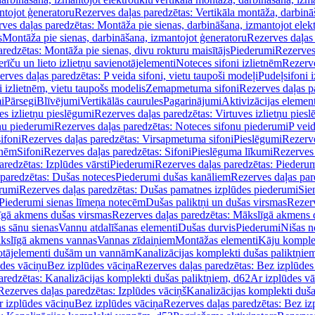
ntojot ģeneratoru
Rezerves daļas paredzētas: Vertikāla montāža, darbinā
ves daļas paredzētas: Montāža pie sienas, darbināšana, izmantojot elekt
s
Montāža pie sienas, darbināšana, izmantojot ģeneratoru
Rezerves daļas 
redzētas: Montāža pie sienas, divu rokturu maisītājs
Piederumi
Rezerves
erīču un lieto izlietņu savienotājelementi
Noteces sifoni izlietnēm
Rezerve
rves daļas paredzētas: P veida sifoni, vietu taupoši modeļi
Pudeļsifoni 
 izlietnēm, vietu taupošs modelis
Zemapmetuma sifoni
Rezerves daļas 
i
Pārsegi
Blīvējumi
Vertikālās caurules
Pagarinājumi
Aktivizācijas element
es izlietņu pieslēgumi
Rezerves daļas paredzētas: Virtuves izlietņu pies
nu piederumi
Rezerves daļas paredzētas: Noteces sifonu piederumi
P veid
ifoni
Rezerves daļas paredzētas: Virsapmetuma sifoni
Pieslēgumi
Rezerve
tnēm
Sifoni
Rezerves daļas paredzētas: Sifoni
Pieslēguma līkumi
Rezerves 
redzētas: Izplūdes vārsti
Piederumi
Rezerves daļas paredzētas: Piederu
 paredzētas: Dušas noteces
Piederumi dušas kanāliem
Rezerves daļas par
rumi
Rezerves daļas paredzētas: Dušas pamatnes izplūdes piederumi
Sie
 Piederumi sienas līmeņa notecēm
Dušas paliktņi un dušas virsmas
Rezerv
gā akmens dušas virsmas
Rezerves daļas paredzētas: Mākslīgā akmens 
s sānu sienas
Vannu atdalīšanas elementi
Dušas durvis
Piederumi
Nišas n
kslīgā akmens vannas
Vannas zīdaiņiem
Montāžas elementi
Kāju komplek
otājelementi dušām un vannām
Kanalizācijas komplekti dušas paliktņie
ūdes vāciņu
Bez izplūdes vāciņa
Rezerves daļas paredzētas: Bez izplūdes
aredzētas: Kanalizācijas komplekti dušas paliktņiem, d62
Ar izplūdes v
Rezerves daļas paredzētas: Izplūdes vāciņš
Kanalizācijas komplekti duša
r izplūdes vāciņu
Bez izplūdes vāciņa
Rezerves daļas paredzētas: Bez iz