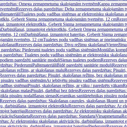
paredzētas: Omega zemapmetuma skalojamām tvertnēm
Kappa zemapme
tvertnēm
Rezerves daļas paredzētas: Delta zemapmetuma skalojamām t
līgmateriāli
Tualetes podu vadības sistēmas ar elektronisku skalošanas a
trotīklu, Geberit Sigma zemapmetuma skalojamām tvertnēm, 12 cm
Rezer
ai, izmantojot elektrotīklu, Geberit Sigma zemapmetuma skalojamām t
m
Darbināšanai, izmantojot elektrotīklu, Geberit Omega zemapmetuma 
ertnēm, 12 cm
Darbināšanai, izmantojot baterijas, Geberit Sigma zem
lojamām tvertnēm, 12 cm
Tualetes podu vadības sistēmas ar pneimatisku 
kalošanai
Rezerves daļas paredzētas: Divu režīmu skalošanai
Vienrežīma
 paredzētas: Piederumi tualetes podu vadības sistēmām
Montāžas kompl
s paredzētas: Tualetes podu vadības sistēmām ar elektronisku skalošana
 podiem paredzēti sanitārie moduļi
Sienas tualetes podiem
Rezerves daļas
edzētas: Piederumi
Palīgmateriāli
Bidē paredzēti sanitārie moduļi
Rezerves
skalošanas režīms, ar skalošanas malu
Rezerves daļas paredzētas: Pisuāri
Rezerves daļas paredzētas: Pisuāri, skalošanas režīms, bez skalošanas m
pisuāru vadības sistēmām
Ar iebūvētu pisuāru vadības sistēmu
Rezerves
vadības sistēmai
Pisuāri, skalošanas režīms, ar vāku / paredzēts vākam
Re
 skalošanas malas
Pisuāri, darbībai bez ūdens
Rezerves daļas paredzētas:
tikla pisuāru nodalīšanas sienas
Keramikas sanitārtehnikas pisuāru noda
Rezerves daļas paredzētas: Skalošanas caurules, skalošanas līkumi un p
u, darbināšana, izmantojot elektrotīklu
Rezerves daļas paredzētas: Ar el
tojot baterijas
Rezerves daļas paredzētas: Ar elektronisku skalošanas akt
vizāciju
Standarta
Rezerves daļas paredzētas: Standarta
Virsapmetuma
Re
ētas: Ar elektronisku skalošanas aktivizāciju, darbināšana, izmantojot e
as aktivizāciju, darbināšana, izmantojot baterijas
Piederumi
Rezerves da