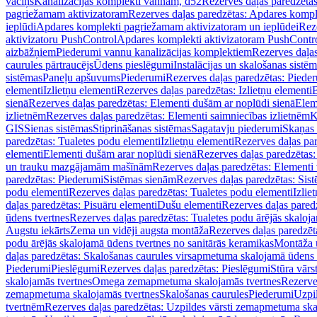
vāciņš
Kanalizācijas komplekti vannām, d52
Rezerves daļas paredzēta
pagriežamam aktivizatoram
Rezerves daļas paredzētas: Apdares komp
ieplūdi
Apdares komplekti pagriežamam aktivizatoram un ieplūdei
Rez
aktivizatoru PushControl
Apdares komplekti aktivizatoram PushContr
aizbāžņiem
Piederumi vannu kanalizācijas komplektiem
Rezerves daļa
caurules pārtraucējs
Ūdens pieslēgumi
Instalācijas un skalošanas sistē
sistēmas
Paneļu apšuvums
Piederumi
Rezerves daļas paredzētas: Piede
elementi
Izlietņu elementi
Rezerves daļas paredzētas: Izlietņu elementi
B
sienā
Rezerves daļas paredzētas: Elementi dušām ar noplūdi sienā
Elem
izlietnēm
Rezerves daļas paredzētas: Elementi saimniecības izlietnēm
K
GIS
Sienas sistēmas
Stiprināšanas sistēmas
Sagatavju piederumi
Skaņas 
paredzētas: Tualetes podu elementi
Izlietņu elementi
Rezerves daļas par
elementi
Elementi dušām arar noplūdi sienā
Rezerves daļas paredzētas:
un trauku mazgājamām mašīnām
Rezerves daļas paredzētas: Element
paredzētas: Piederumi
Sistēmas sienām
Rezerves daļas paredzētas: Sis
podu elementi
Rezerves daļas paredzētas: Tualetes podu elementi
Izlie
daļas paredzētas: Pisuāru elementi
Dušu elementi
Rezerves daļas pared
ūdens tvertnes
Rezerves daļas paredzētas: Tualetes podu ārējās skaloj
Augstu iekārts
Zema un vidēji augsta montāža
Rezerves daļas paredzēt
podu ārējās skalojamā ūdens tvertnes no sanitārās keramikas
Montāža u
daļas paredzētas: Skalošanas caurules virsapmetuma skalojamā ūdens
Piederumi
Pieslēgumi
Rezerves daļas paredzētas: Pieslēgumi
Stūra vārst
skalojamās tvertnes
Omega zemapmetuma skalojamās tvertnes
Rezerve
zemapmetuma skalojamās tvertnes
Skalošanas caurules
Piederumi
Uzpil
tvertnēm
Rezerves daļas paredzētas: Uzpildes vārsti zemapmetuma sk