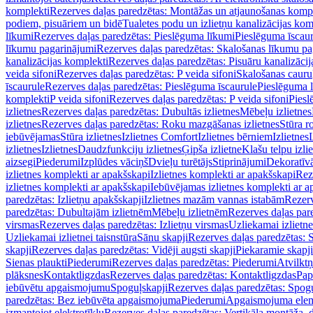
komplekti
Rezerves daļas paredzētas: Montāžas un atjaunošanas komp
podiem, pisuāriem un bidē
Tualetes podu un izlietņu kanalizācijas kom
līkumi
Rezerves daļas paredzētas: Pieslēguma līkumi
Pieslēguma īscau
līkumu pagarinājumi
Rezerves daļas paredzētas: Skalošanas līkumu p
kanalizācijas komplekti
Rezerves daļas paredzētas: Pisuāru kanalizāci
veida sifoni
Rezerves daļas paredzētas: P veida sifoni
Skalošanas cauru
īscaurule
Rezerves daļas paredzētas: Pieslēguma īscaurule
Pieslēguma 
komplekti
P veida sifoni
Rezerves daļas paredzētas: P veida sifoni
Piesl
izlietnes
Rezerves daļas paredzētas: Dubultās izlietnes
Mēbeļu izlietnes
izlietnes
Rezerves daļas paredzētas: Roku mazgāšanas izlietnes
Stūra r
iebūvējamas
Stūra izlietnes
Izlietnes Comfort
Izlietnes bērniem
Izlietnes
izlietnes
Izlietnes
Daudzfunkciju izlietnes
Ģipša izlietne
Klašu telpu izli
aizsegi
Piederumi
Izplūdes vāciņš
Dvieļu turētājs
Stiprinājumi
Dekoratīv
izlietnes komplekti ar apakšskapi
Izlietnes komplekti ar apakšskapi
Rez
izlietnes komplekti ar apakšskapi
Iebūvējamas izlietnes komplekti ar a
paredzētas: Izlietņu apakšskapji
Izlietnes mazām vannas istabām
Rezerv
paredzētas: Dubultajām izlietnēm
Mēbeļu izlietnēm
Rezerves daļas par
virsmas
Rezerves daļas paredzētas: Izlietņu virsmas
Uzliekamai izlietn
Uzliekamai izlietnei taisnstūra
Sānu skapji
Rezerves daļas paredzētas: 
skapji
Rezerves daļas paredzētas: Vidēji augsti skapji
Piekaramie skapji
Sienas plaukti
Piederumi
Rezerves daļas paredzētas: Piederumi
Atvilktņ
plāksnes
Kontaktligzdas
Rezerves daļas paredzētas: Kontaktligzdas
Pap
iebūvētu apgaismojumu
Spoguļskapji
Rezerves daļas paredzētas: Spog
paredzētas: Bez iebūvēta apgaismojuma
Piederumi
Apgaismojuma elem
izmantojot elektrotīklu
Rezerves daļas paredzētas: Vertikāla montāža, d