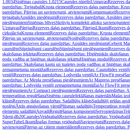
1.0034
Sistēmas caurules 1.0215
Caurules nipelis
Uzmavas
Rezerves da
paredzētas: Trejgabali
Krusta elementi
Rezerves daļas paredzētas: Krus
paredzētas: Pārejas un savienojumi, atvienojami
Kompensatori
Rezerve
trejgabals
Apsildes pieslēgumi
Rezerves daļas paredzētas: Apsildes pie
pieslēgumiem
Sistēmas blīves
Skrūvju komplekti atloku savienojumie
Uzmavas
Pārejas
Rezerves daļas paredzētas: Pārejas
Līkumi
Rezerves da
cirkulācija
Krusta elementi
Rezerves daļas paredzētas: Krusta elementi
Pārejas un savienojumi, atvienojami
Noslēgi
Rezerves daļas paredzētas
pieslēgumi
Rezerves daļas paredzētas: Apsildes pieslēgumi
Geberit Map
caurulēm
Stiprinājumi caurulēm
Stiprinājumi pieslēgumiem
Rezerves da
skalošanas iekārtas
Rezerves daļas paredzētas: Higiēniskās skalošanas 
poda vadība ar higiēnas skalošanas iekārtu
Higiēnas moduļi
Rezerves d
paredzētas: Skalošanas kastu un tualetes poda vadības ar higiēnas ska
zemapmetuma montāžai
Rezerves daļas paredzētas: Caurplūdes vent
ventiļi
Rezerves daļas paredzētas: Lodveida ventiļi
Ar FlowFit presēša
paredzētas: Ar Mepla presēšanas pieslēgumiem
Ar Mapress presēšana
paredzētas: Lodveida ventiļi zemapmetuma montāžai
Ar FlowFit pres
pieslēgumiem
Ar Compact pieslēgumiem
Rezerves daļas paredzētas: 
temperatūras regulēšana
Sistēmu caurule
Ieklāšanas materiāls
Malas izol
klāsts
Rezerves daļas paredzētas: Sadalītāju klāsts
Sadalītāji grīdas apsi
noslēgi
Ātrās atgaisošanas vārsti
Plūsmas sadalītājs
Temperatūras regulē
elementu sadalītāji
Apvadi
Regulēšanas komponenti
Servopiedziņas
Tel
Silent-db20
Caurules
Veidgabali
Rezerves daļas paredzētas: Veidgabali
SuperTube
Līkumi
Īpašas formas veidgabali
Savienojumi
Rezerves daļa
savienojumi
Pārejas uz citiem materiāliem
Rezerves daļas paredzētas: P