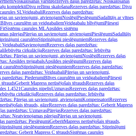
vertnēm
Noskalošanas vārsti
Rezerves daļas paredzētas: Noskalošanas
taļu komplekti
Divu režīmu skalošana
Rezerves daļas paredzētas: Divu
caurules SL
Veidgabali
Rezerves daļas paredzētas:
ejas un savienojumi, atvienojami
Noslēgi
Pieslēgumi
Sadalītājs ar vītnes
i
Blīves caurulēm un veidgabaliem
Veidgabalu blīvējumi
Pārsegi
Fit
Sistēmu caurules ML
Apsildes sistēmu
amas pārejas
Pārejas un savienojumi, atvienojami
Pieslēgumi
Sadalītājs
iprinājumi caurulēm
Stiprinājumi pieslēgumiem
Rezerves daļas
: Veidgabali
Savienojumi
Rezerves daļas paredzētas:
ali
Iebūvēta cirkulācija
Rezerves daļas paredzētas: Iebūvēta
dzētas: Pārejas un savienojumi, atvienojami
Noslēgi
Rezerves daļas
tas: Apsildes trejgabals
Apsildes pieslēgumi
Rezerves daļas
mi caurulēm
Stiprinājumi pieslēgumiem
Rezerves daļas paredzētas:
rves daļas paredzētas: Veidgabali
Pārejas un savienojumi,
s paredzētas: Piederumi
Blīves caurulēm un veidgabaliem
Pārsegi
 tērauds
Geberit Mapress nerūsējošais tērauds
Rezerves daļas
ules 1.4521
Caurules nipelis
Uzmavas
Rezerves daļas paredzētas:
Iebūvēta cirkulācija
Rezerves daļas paredzētas: Iebūvēta
dzētas: Pārejas un savienojumi, atvienojami
Kompensatori
Rezerves
nerūsējošais tērauds, gāze
Rezerves daļas paredzētas: Geberit Mapress
ļas paredzētas: Uzmavas
Pārejas
Rezerves daļas paredzētas:
zētas: Neatvienojamas pārejas
Pārejas un savienojumi,
ļas paredzētas: Pieslēgumi
GeberitMapress nerūsējošais tērauds,
Stiprinājumi pieslēgumiem
Rezerves daļas paredzētas: Stiprinājumi
aredzētas: Geberit Mapress C tērauds
Sistēmas caurules