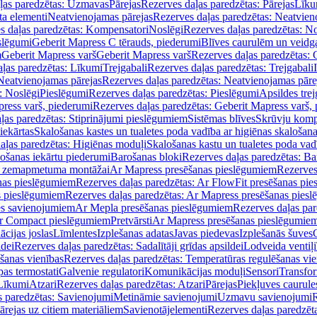
ļas paredzētas: Uzmavas
Pārejas
Rezerves daļas paredzētas: Pārejas
Līku
ta elementi
Neatvienojamas pārejas
Rezerves daļas paredzētas: Neatvien
s daļas paredzētas: Kompensatori
Noslēgi
Rezerves daļas paredzētas: No
slēgumi
Geberit Mapress C tērauds, piederumi
Blīves caurulēm un veidg
m
Geberit Mapress varš
Geberit Mapress varš
Rezerves daļas paredzētas: 
ļas paredzētas: Līkumi
Trejgabali
Rezerves daļas paredzētas: Trejgabali
Neatvienojamas pārejas
Rezerves daļas paredzētas: Neatvienojamas pāre
: Noslēgi
Pieslēgumi
Rezerves daļas paredzētas: Pieslēgumi
Apsildes trej
ress varš, piederumi
Rezerves daļas paredzētas: Geberit Mapress varš,
ļas paredzētas: Stiprinājumi pieslēgumiem
Sistēmas blīves
Skrūvju komp
iekārtas
Skalošanas kastes un tualetes poda vadība ar higiēnas skalošana
aļas paredzētas: Higiēnas moduļi
Skalošanas kastu un tualetes poda vad
lošanas iekārtu piederumi
Barošanas bloki
Rezerves daļas paredzētas: Ba
iļi zemapmetuma montāžai
Ar Mapress presēšanas pieslēgumiem
Rezerves
nas pieslēgumiem
Rezerves daļas paredzētas: Ar FlowFit presēšanas pi
s pieslēgumiem
Rezerves daļas paredzētas: Ar Mapress presēšanas pies
es savienojumiem
Ar Mepla presēšanas pieslēgumiem
Rezerves daļas pa
Ar Compact pieslēgumiem
Pretvārsti
Ar Mapress presēšanas pieslēgumie
ācijas joslas
Līmlentes
Izplešanas adatas
Javas piedevas
Izplešanās šuves
ldei
Rezerves daļas paredzētas: Sadalītāji grīdas apsildei
Lodveida ventiļi
šanas vienības
Rezerves daļas paredzētas: Temperatūras regulēšanas vie
pas termostati
Galvenie regulatori
Komunikācijas moduļi
Sensori
Transfor
Līkumi
Atzari
Rezerves daļas paredzētas: Atzari
Pārejas
Piekļuves caurule
s paredzētas: Savienojumi
Metināmie savienojumi
Uzmavu savienojumi
R
ārejas uz citiem materiāliem
Savienotājelementi
Rezerves daļas paredzēt