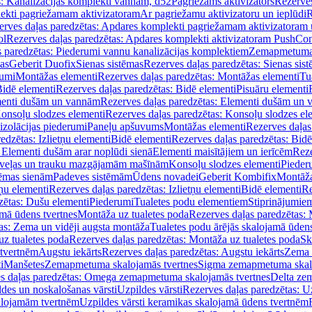
s: Kanalizācijas komplekti vannām, d52
Pagriežams aktivizators
Rezerves
lekti pagriežamam aktivizatoram
Ar pagriežamu aktivizatoru un ieplūdi
R
erves daļas paredzētas: Apdares komplekti pagriežamam aktivizatoram 
ol
Rezerves daļas paredzētas: Apdares komplekti aktivizatoram PushCon
s paredzētas: Piederumi vannu kanalizācijas komplektiem
Zemapmetuma c
mas
Geberit Duofix
Sienas sistēmas
Rezerves daļas paredzētas: Sienas sis
rumi
Montāžas elementi
Rezerves daļas paredzētas: Montāžas elementi
Tu
idē elementi
Rezerves daļas paredzētas: Bidē elementi
Pisuāru elementi
enti dušām un vannām
Rezerves daļas paredzētas: Elementi dušām un
onsoļu slodzes elementi
Rezerves daļas paredzētas: Konsoļu slodzes el
izolācijas piederumi
Paneļu apšuvums
Montāžas elementi
Rezerves daļas
edzētas: Izlietņu elementi
Bidē elementi
Rezerves daļas paredzētas: Bidē
 Elementi dušām arar noplūdi sienā
Elementi maisītājiem un ierīcēm
Reze
i veļas un trauku mazgājamām mašīnām
Konsoļu slodzes elementi
Pieder
tēmas sienām
Padeves sistēmām
Ūdens novadei
Geberit Kombifix
Montāža
tņu elementi
Rezerves daļas paredzētas: Izlietņu elementi
Bidē elementi
Re
zētas: Dušu elementi
Piederumi
Tualetes podu elementiem
Stiprinājumie
amā ūdens tvertnes
Montāža uz tualetes poda
Rezerves daļas paredzētas: 
as: Zema un vidēji augsta montāža
Tualetes podu ārējās skalojamā ūdens
z tualetes poda
Rezerves daļas paredzētas: Montāža uz tualetes poda
Sk
 tvertnēm
Augstu iekārts
Rezerves daļas paredzētas: Augstu iekārts
Zema 
i
Manšetes
Zemapmetuma skalojamās tvertnes
Sigma zemapmetuma skalo
s daļas paredzētas: Omega zemapmetuma skalojamās tvertnes
Delta ze
des un noskalošanas vārsti
Uzpildes vārsti
Rezerves daļas paredzētas: Uz
alojamām tvertnēm
Uzpildes vārsti keramikas skalojamā ūdens tvertnēm