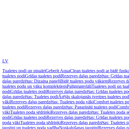
LV
Tualetes podi un pisuāri
Geberit AquaClean tualetes podi ar bidē funkc
tualetes podi
Grīdas tualetes podi
Rezerves daļas paredzētas: Grīdas tua
daļas paredzētas: Dizaina paneļi
Bidē tualetes podu vākiem
Rezerves da
tualetes podu un vāku komplektiem
Palīgmateriāli
Tualetes podi un tua
podi
Grīdas tualetes podi
Rezerves daļas paredzētas: Grīdas tualetes po
daļas paredzētas: Tualetes podi
Ārējās skalojamās tvertnes tualetes po
vāki
Rezerves daļas paredzētas: Tualetes poda vāki
Comfort tualetes p
tualetes podi
Rezerves daļas paredzētas: Pagarināti tualetes podi
Comfor
vāki
Tualetes poda sēdriņķi
Rezerves daļas paredzētas: Tualetes poda s
podi
Grīdas tualetes podi
Rezerves daļas paredzētas: Grīdas tualetes po
poda vāki
Tualetes poda sēdriņķi
Rezerves daļas paredzētas: Tualetes p
taustiņi un tualetes poda vadība
Noskalošanas taustiņi
Rezerves daļas p