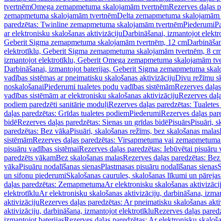
tvertnēm
Omega zemapmetuma skalojamām tvertnēm
Rezerves daļas 
zemapmetuma skalojamām tvertnēm
Delta zemapmetuma skalojamām 
paredzētas: Twinline zemapmetuma skalojamām tvertnēm
Piederumi
Pa
ar elektronisku skalošanas aktivizāciju
Darbināšanai, izmantojot elek
Geberit Sigma zemapmetuma skalojamām tvertnēm, 12 cm
Darbināšan
elektrotīklu, Geberit Sigma zemapmetuma skalojamām tvertnēm, 8 c
izmantojot elektrotīklu, Geberit Omega zemapmetuma skalojamām tv
Darbināšanai, izmantojot baterijas, Geberit Sigma zemapmetuma ska
vadības sistēmas ar pneimatisku skalošanas aktivizāciju
Divu režīmu s
noskalošanai
Piederumi tualetes podu vadības sistēmām
Rezerves daļas
vadības sistēmām ar elektronisku skalošanas aktivizāciju
Rezerves daļa
podiem paredzēti sanitārie moduļi
Rezerves daļas paredzētas: Tualetes
daļas paredzētas: Grīdas tualetes podiem
Piederumi
Rezerves daļas par
bidē
Rezerves daļas paredzētas: Sienas un grīdas bidē
Pisuārs
Pisuāri, 
paredzētas: Bez vāka
Pisuāri, skalošanas režīms, bez skalošanas malas
sistēmām
Rezerves daļas paredzētas: Virsapmetuma vai zemapmetuma 
pisuāru vadības sistēmai
Rezerves daļas paredzētas: Iebūvētai pisuāru 
paredzēts vākam
Bez skalošanas malas
Rezerves daļas paredzētas: Bez
vāka
Pisuāru nodalīšanas sienas
Plastmasas pisuāru nodalīšanas sienas
S
un sifonu piederumi
Skalošanas caurules, skalošanas līkumi un pārejas
daļas paredzētas: Zemapmetuma
Ar elektronisku skalošanas aktivizācij
elektrotīklu
Ar elektronisku skalošanas aktivizāciju, darbināšana, izman
aktivizāciju
Rezerves daļas paredzētas: Ar pneimatisku skalošanas akti
aktivizāciju, darbināšana, izmantojot elektrotīklu
Rezerves daļas paredz
izmantojot baterijas
Rezerves daļas paredzētas: Ar elektronisku skalošan