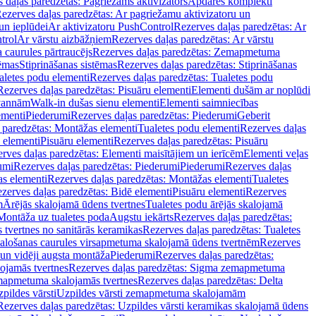
 daļas paredzētas: Pagriežams aktivizators
Apdares komplekti
ezerves daļas paredzētas: Ar pagriežamu aktivizatoru un
un ieplūdei
Ar aktivizatoru PushControl
Rezerves daļas paredzētas: Ar
trol
Ar vārstu aizbāžņiem
Rezerves daļas paredzētas: Ar vārstu
aurules pārtraucējs
Rezerves daļas paredzētas: Zemapmetuma
tēmas
Stiprināšanas sistēmas
Rezerves daļas paredzētas: Stiprināšanas
aletes podu elementi
Rezerves daļas paredzētas: Tualetes podu
Rezerves daļas paredzētas: Pisuāru elementi
Elementi dušām ar noplūdi
 vannām
Walk-in dušas sienu elementi
Elementi saimniecības
ementi
Piederumi
Rezerves daļas paredzētas: Piederumi
Geberit
 paredzētas: Montāžas elementi
Tualetes podu elementi
Rezerves daļas
 elementi
Pisuāru elementi
Rezerves daļas paredzētas: Pisuāru
rves daļas paredzētas: Elementi maisītājiem un ierīcēm
Elementi veļas
umi
Rezerves daļas paredzētas: Piederumi
Piederumi
Rezerves daļas
s elementi
Rezerves daļas paredzētas: Montāžas elementi
Tualetes
zerves daļas paredzētas: Bidē elementi
Pisuāru elementi
Rezerves
m
Ārējās skalojamā ūdens tvertnes
Tualetes podu ārējās skalojamā
Montāža uz tualetes poda
Augstu iekārts
Rezerves daļas paredzētas:
 tvertnes no sanitārās keramikas
Rezerves daļas paredzētas: Tualetes
alošanas caurules virsapmetuma skalojamā ūdens tvertnēm
Rezerves
un vidēji augsta montāža
Piederumi
Rezerves daļas paredzētas:
jamās tvertnes
Rezerves daļas paredzētas: Sigma zemapmetuma
mapmetuma skalojamās tvertnes
Rezerves daļas paredzētas: Delta
pildes vārsti
Uzpildes vārsti zemapmetuma skalojamām
Rezerves daļas paredzētas: Uzpildes vārsti keramikas skalojamā ūdens