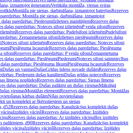
šana, izmantojot ģeneratoru
Vertikāla montāža, vienas sviras
rotīklu
Montāža pie sienas, darbināšana, izmantojot baterijas
Rezerves
paredzētas: Montāža pie sienas, darbināšana, izmantojot
 daļas paredzētas: Piederumi
Izlietnes maisītājiem
Rezerves daļas
s daļas paredzētas: Noteces sifoni izlietnēm
P veida sifoni
Rezerves
izlietnēm
Rezerves daļas paredzētas: Pudeļsifoni izlietnēm
Pudeļsifoni
paredzētas: Zemapmetuma sifoni
Izlietnes pieslēgumi
Rezerves daļas
i
Noteces sifoni izlietnēm
Rezerves daļas paredzētas: Noteces sifoni
lēgumi
Pieslēguma īscaurule
Rezerves daļas paredzētas: Pieslēguma
a sifoni
Rezerves daļas paredzētas: P veida sifoni
Zemapmetuma
s daļas paredzētas: Pieslēgumi
Piederumi
Noteces sifoni saimniecības
daļas paredzētas: Pieslēguma līkumi
Pieslēguma īscaurule
Rezerves
mi
Dušas un vannas
Dušas
Grīdas ūdens novade dušām
Rezerves daļas
edzētas: Piederumi dušas kanāliem
Dušas grīdas noteces
Rezerves
nas līmeņa noplūdes
Rezerves daļas paredzētas: Sienas līmeņa
es daļas paredzētas: Dušas paliktņi un dušas virsmas
Mākslīgā
dušas virsmas
Montāžas elementi
Rezerves daļas paredzētas: Montāžas
ovietošanas kārbas dušām
Nišas novietošanas
ti un komplekti ar šķērsstieņiem un sienas
m, d52
Rezerves daļas paredzētas: Kanalizācijas komplekti dušas
 vāciņa
Izplūdes vāciņš
Rezerves daļas paredzētas: Izplūdes
āciņu
Rezerves daļas paredzētas: Ar izplūdes vāciņu
Bez izplūdes
s paliktņiem, d90
Rezerves daļas paredzētas: Kanalizācijas komplekti
plūdes vāciņa
Izplūdes vāciņš
Rezerves daļas paredzētas: Izplūdes