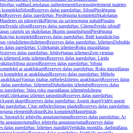
ebūvētas vadības
Lietošanas palīgelementi
Savienotājelementi tualetes
s komplekti
Sifoni
Rezerves daļas paredzētas: Sifoni
Pieslēguma
kti
Rezerves daļas paredzētas: Pieslēguma komplekti
Skalošanas
Manšetes un pārsegvāki
Pārejas un savienojuma gabali
Pisuāru
mežveida sifoni
Rezerves daļas paredzētas: Gliemežveida sifoni
P
šanas cauruļu un skalošanas līkumu pagarinājumi
Pieslēguma
izācijas komplekti
Rezerves daļas paredzētas: Bidē kanalizācijas
as vieta
Izlietnes
Izlietnes
Rezerves daļas paredzētas: Izlietnes
Dubultās
s daļas paredzētas: Uzliekamās izlietnes
Roku mazgāšanas
Rezerves daļas paredzētas: Iebūvējamas izlietnes
Zem virsmas
s izlietnes
Lietās izlietnes
Rezerves daļas paredzētas: Lietās
stkājas
Sifona aizsegi
Rezerves daļas paredzētas: Sifona
komplekti ar apakšskapi
Rezerves daļas paredzētas: Roku mazgāšanas
es komplekti ar apakšskapi
Rezerves daļas paredzētas: Mēbeļu
r apakšskapi
Vannas istabas mēbeles
Izlietņu apakšskapji
Rezerves daļas
daļas paredzētas: Izlietnēm
Dubultajām izlietnēm
Rezerves daļas
as paredzētas: Stūra roku mazgāšanas izlietnēm
Izlietņu
ormā
Uzliekamai izlietnei taisnstūra
Rezerves daļas paredzētas:
i
Augsti skapji
Rezerves daļas paredzētas: Augsti skapji
Vidēji augsti
as paredzētas: Citas mēbeles
Sienas plaukti
Rezerves daļas paredzētas:
ojuma elementi
Rokturi
Kāju komplekti
Magnētiskās
s: Spoguļi
Ar iebūvētu apgaismojumu
Rezerves daļas paredzētas: Ar
vētu apgaismojumu
Bez iebūvēta apgaismojuma
Rezerves daļas
s daļas paredzētas: Izlietnes maisītāji
Vertikāla montāža, darbināšana,
ntojot baterijas
Rezerves daļas paredzētas: Vertikāla montāža,