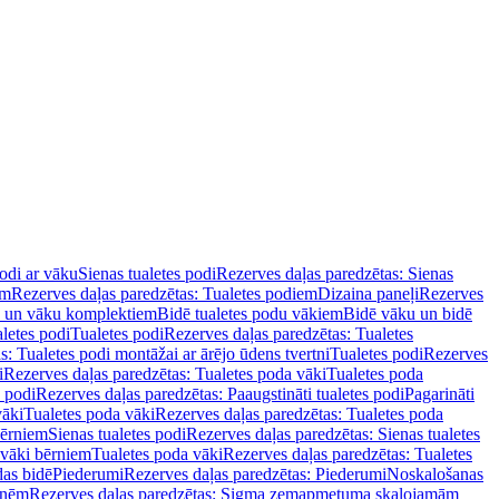
podi ar vāku
Sienas tualetes podi
Rezerves daļas paredzētas: Sienas
em
Rezerves daļas paredzētas: Tualetes podiem
Dizaina paneļi
Rezerves
u un vāku komplektiem
Bidē tualetes podu vākiem
Bidē vāku un bidē
aletes podi
Tualetes podi
Rezerves daļas paredzētas: Tualetes
s: Tualetes podi montāžai ar ārējo ūdens tvertni
Tualetes podi
Rezerves
i
Rezerves daļas paredzētas: Tualetes poda vāki
Tualetes poda
s podi
Rezerves daļas paredzētas: Paaugstināti tualetes podi
Pagarināti
vāki
Tualetes poda vāki
Rezerves daļas paredzētas: Tualetes poda
bērniem
Sienas tualetes podi
Rezerves daļas paredzētas: Sienas tualetes
 vāki bērniem
Tualetes poda vāki
Rezerves daļas paredzētas: Tualetes
das bidē
Piederumi
Rezerves daļas paredzētas: Piederumi
Noskalošanas
tnēm
Rezerves daļas paredzētas: Sigma zemapmetuma skalojamām