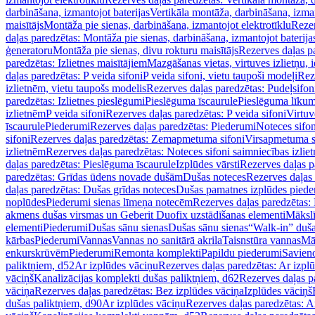
darbināšana, izmantojot baterijas
Vertikāla montāža, darbināšana, izma
maisītājs
Montāža pie sienas, darbināšana, izmantojot elektrotīklu
Rezer
daļas paredzētas: Montāža pie sienas, darbināšana, izmantojot baterija
ģeneratoru
Montāža pie sienas, divu rokturu maisītājs
Rezerves daļas pa
paredzētas: Izlietnes maisītājiem
Mazgāšanas vietas, virtuves izlietņu, i
daļas paredzētas: P veida sifoni
P veida sifoni, vietu taupoši modeļi
Reze
izlietnēm, vietu taupošs modelis
Rezerves daļas paredzētas: Pudeļsifoni
paredzētas: Izlietnes pieslēgumi
Pieslēguma īscaurule
Pieslēguma līkum
izlietnēm
P veida sifoni
Rezerves daļas paredzētas: P veida sifoni
Virtuv
īscaurule
Piederumi
Rezerves daļas paredzētas: Piederumi
Noteces sifo
sifoni
Rezerves daļas paredzētas: Zemapmetuma sifoni
Virsapmetuma s
izlietnēm
Rezerves daļas paredzētas: Noteces sifoni saimniecības izlie
daļas paredzētas: Pieslēguma īscaurule
Izplūdes vārsti
Rezerves daļas pa
paredzētas: Grīdas ūdens novade dušām
Dušas noteces
Rezerves daļas
daļas paredzētas: Dušas grīdas noteces
Dušas pamatnes izplūdes piede
noplūdes
Piederumi sienas līmeņa notecēm
Rezerves daļas paredzētas:
akmens dušas virsmas un Geberit Duofix uzstādīšanas elementi
Mākslī
elementi
Piederumi
Dušas sānu sienas
Dušas sānu sienas
“Walk-in” duša
kārbas
Piederumi
Vannas
Vannas no sanitārā akrila
Taisnstūra vannas
Mā
enkurskrūvēm
Piederumi
Remonta komplekti
Papildu piederumi
Savien
paliktņiem, d52
Ar izplūdes vāciņu
Rezerves daļas paredzētas: Ar izpl
vāciņš
Kanalizācijas komplekti dušas paliktņiem, d62
Rezerves daļas p
vāciņa
Rezerves daļas paredzētas: Bez izplūdes vāciņa
Izplūdes vāciņš
dušas paliktņiem, d90
Ar izplūdes vāciņu
Rezerves daļas paredzētas: A