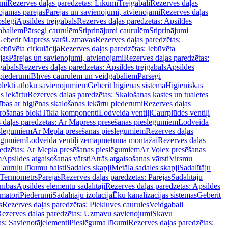
mi
Rezerves daļas paredzētas: Līkumi
Trejgabali
Rezerves daļas
ojamas pārejas
Pārejas un savienojumi, atvienojami
Rezerves daļas
slēgi
Apsildes trejgabals
Rezerves daļas paredzētas: Apsildes
abaliem
Pārsegi caurulēm
Stiprinājumi caurulēm
Stiprinājumi
Geberit Mapress varš
Uzmavas
Rezerves daļas paredzētas:
Iebūvēta cirkulācija
Rezerves daļas paredzētas: Iebūvēta
jas
Pārejas un savienojumi, atvienojami
Rezerves daļas paredzētas:
gabals
Rezerves daļas paredzētas: Apsildes trejgabals
Apsildes
 piederumi
Blīves caurulēm un veidgabaliem
Pārsegi
lekti atloku savienojumiem
Geberit higiēnas sistēma
Higiēniskās
s iekārtu
Rezerves daļas paredzētas: Skalošanas kastes un tualetes
ības ar higiēnas skalošanas iekārtu piederumi
Rezerves daļas
rošanas bloki
Tīkla komponenti
Lodveida ventiļi
Caurplūdes ventiļi
 daļas paredzētas: Ar Mapress presēšanas pieslēgumiem
Lodveida
eslēgumiem
Ar Mepla presēšanas pieslēgumiem
Rezerves daļas
lēgumiem
Lodveida ventiļi zemapmetuma montāžai
Rezerves daļas
redzētas: Ar Mepla presēšanas pieslēgumiem
Ar Volex presēšanas
m
Apsildes atgaisošanas vārsti
Ātrās atgaisošanas vārsti
Virsmu
Cauruļu līkumu balsti
Sadales skapji
Metāla sadales skapji
Sadalītāju
Termometrs
Pārejas
Rezerves daļas paredzētas: Pārejas
Sadalītāju
nības
Apsildes elementu sadalītāji
Rezerves daļas paredzētas: Apsildes
matori
Piederumi
Sadalītāju izolācija
Ēku kanalizācijas sistēmas
Geberit
s
Rezerves daļas paredzētas: Piekļuves caurules
Veidgabali
ezerves daļas paredzētas: Uzmavu savienojumi
Skavu
as: Savienotājelementi
Pieslēguma līkumi
Rezerves daļas paredzētas: