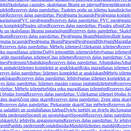
lekti
Skalošanas caurules, skalošanas līkumi un pārejas
Pārsegplāksnes
I
plekti
Rezerves daļas paredzētas: Tualetes podu un izlietņu kanalizācija
rule
Rezerves daļas paredzētas: Pieslēguma īscaurule
Pieslēguma komple
agarinājumi
PVC pieslēgumi
Rezerves daļas paredzētas: PVC pieslēgumi
jas komplekti
Pisuāru sifoni
Rezerves daļas paredzētas: Pisuāru sifoni
Glie
ļu un skalošanas līkumu pagarinājumi
Rezerves daļas paredzētas: Skalo
līkumi
Rezerves daļas paredzētas: Pieslēguma līkumi
Manšetes
Bidē kanal
ēguma īscaurule
Pieslēguma līkumi
Pārsegi
Pieslēgumi
Blīvējumi
Mazgāšan
Rezerves daļas paredzētas: Mēbeļu izlietnes
Uzliekamās izlietnes
Rezerve
oku mazgāšanas izlietne
Daļēji iemontētās izlietnes
Iebūvējamas izlietnes
Lielās mazgāšanas izlietnes
Citas izlietnes
Rezerves daļas paredzētas: Cita
etnes
Piederumi
Atbalstkājas
Rezerves daļas paredzētas: Atbalstkājas
Atbal
ās apmales
Izlietnes komplekti ar apakšskapi
Roku mazgāšanas izlietnes 
erves daļas paredzētas: Izlietnes komplekti ar apakšskapi
Mēbeļu izlietn
pakšskapi
Rezerves daļas paredzētas: Iebūvējamas izlietnes komplekti a
es daļas paredzētas: Izlietnes mazām vannas istabām
Izlietnēm
Rezerves 
edzētas: Mēbeļu izlietnēm
Stūra roku mazgāšanas izlietnēm
Rezerves daļ
ei bļodas formā
Rezerves daļas paredzētas: Uzliekamai izlietnei bļodas f
Sānu skapji
Zemi sānu skapji
Rezerves daļas paredzētas: Zemi sānu skapj
Rezerves daļas paredzētas: Piekaramie skapji
Citas mēbeles
Rezerves daļ
u sadalītāji un uzglabāšanas kārbas
Dvieļu turētāji un dvieļu āķi
Apgaism
ildu piederumi
Spoguļi un spoguļskapji
Spoguļi
Rezerves daļas paredzēta
uļskapji
Ar iebūvētu apgaismojumu
Rezerves daļas paredzētas: Ar iebū
enti
Papildu piederumi
Kontaktligzdas
Maisītāji
Izlietnes maisītāji
Rezerve
arbināšana, izmantojot elektrotīklu
Vertikāla montāža, darbināšana, izma