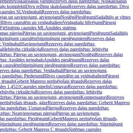
vertnēm
Noskalošanas vārsti
Rezerves daļas paredzētas: Noskalošanas
taļu komplekti
Divu režīmu skalošana
Rezerves daļas paredzētas: Divu
caurules SL
Veidgabali
Rezerves daļas paredzētas:
ejas un savienojumi, atvienojami
Noslēgi
Pieslēgumi
Sadalītājs ar vītnes
i
Blīves caurulēm un veidgabaliem
Veidgabalu blīvējumi
Pārsegi
Fit
Sistēmu caurules ML
Apsildes sistēmu
amas pārejas
Pārejas un savienojumi, atvienojami
Pieslēgumi
Sadalītājs
iprinājumi caurulēm
Stiprinājumi pieslēgumiem
Rezerves daļas
: Veidgabali
Savienojumi
Rezerves daļas paredzētas:
ali
Iebūvēta cirkulācija
Rezerves daļas paredzētas: Iebūvēta
dzētas: Pārejas un savienojumi, atvienojami
Noslēgi
Rezerves daļas
tas: Apsildes trejgabals
Apsildes pieslēgumi
Rezerves daļas
mi caurulēm
Stiprinājumi pieslēgumiem
Rezerves daļas paredzētas:
rves daļas paredzētas: Veidgabali
Pārejas un savienojumi,
s paredzētas: Piederumi
Blīves caurulēm un veidgabaliem
Pārsegi
 tērauds
Geberit Mapress nerūsējošais tērauds
Rezerves daļas
ules 1.4521
Caurules nipelis
Uzmavas
Rezerves daļas paredzētas:
Iebūvēta cirkulācija
Rezerves daļas paredzētas: Iebūvēta
dzētas: Pārejas un savienojumi, atvienojami
Kompensatori
Rezerves
nerūsējošais tērauds, gāze
Rezerves daļas paredzētas: Geberit Mapress
ļas paredzētas: Uzmavas
Pārejas
Rezerves daļas paredzētas:
zētas: Neatvienojamas pārejas
Pārejas un savienojumi,
ļas paredzētas: Pieslēgumi
GeberitMapress nerūsējošais tērauds,
Stiprinājumi pieslēgumiem
Rezerves daļas paredzētas: Stiprinājumi
aredzētas: Geberit Mapress C tērauds
Sistēmas caurules