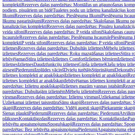
komplekti
Rezerves daļas paredzētas: Montāžas un atjaunošanas komp
podiem, pisuāriem un bidē
Tualetes podu un izlietņu kanalizācijas kom
līkumi
Rezerves daļas paredzētas: Pieslēguma līkumi
Pieslēguma īscau
līkumu pagarinājumi
Rezerves daļas paredzētas: Skalošanas līkumu p
kanalizācijas komplekti
Rezerves daļas paredzētas: Pisuāru kanalizāci
veida sifoni
Rezerves daļas paredzētas: P veida sifoni
Skalošanas cauru
īscaurule
Rezerves daļas paredzētas: Pieslēguma īscaurule
Pieslēguma 
komplekti
P veida sifoni
Rezerves daļas paredzētas: P veida sifoni
Piesl
izlietnes
Rezerves daļas paredzētas: Dubultās izlietnes
Mēbeļu izlietnes
izlietnes
Rezerves daļas paredzētas: Roku mazgāšanas izlietnes
Stūra r
iebūvējamas
Stūra izlietnes
Izlietnes Comfort
Izlietnes bērniem
Izlietnes
izlietnes
Izlietnes
Daudzfunkciju izlietnes
Ģipša izlietne
Klašu telpu izli
aizsegi
Piederumi
Izplūdes vāciņš
Dvieļu turētājs
Stiprinājumi
Dekoratīv
izlietnes komplekti ar apakšskapi
Izlietnes komplekti ar apakšskapi
Rez
izlietnes komplekti ar apakšskapi
Iebūvējamas izlietnes komplekti ar a
paredzētas: Izlietņu apakšskapji
Izlietnes mazām vannas istabām
Rezerv
paredzētas: Dubultajām izlietnēm
Mēbeļu izlietnēm
Rezerves daļas par
virsmas
Rezerves daļas paredzētas: Izlietņu virsmas
Uzliekamai izlietn
Uzliekamai izlietnei taisnstūra
Sānu skapji
Rezerves daļas paredzētas: 
skapji
Rezerves daļas paredzētas: Vidēji augsti skapji
Piekaramie skapji
Sienas plaukti
Piederumi
Rezerves daļas paredzētas: Piederumi
Atvilktņ
plāksnes
Kontaktligzdas
Rezerves daļas paredzētas: Kontaktligzdas
Pap
iebūvētu apgaismojumu
Spoguļskapji
Rezerves daļas paredzētas: Spog
paredzētas: Bez iebūvēta apgaismojuma
Piederumi
Apgaismojuma elem
izmantojot elektrotīklu
Rezerves daļas paredzētas: Vertikāla montāža, d