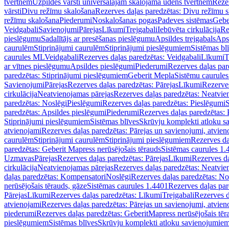
tvertnēm
Uzpildes vārsti universālajām skalojamā ūdens tvertnēm
Rezer
vārsti
Divu režīmu skalošana
Rezerves daļas paredzētas: Divu režīmu 
režīmu skalošana
Piederumi
Noskalošanas pogas
Padeves sistēmas
Gebe
Veidgabali
Savienojumi
Pārejas
Līkumi
Trejgabali
Iebūvēta cirkulācija
Re
pieslēgumu
Sadalītājs ar presēšanas pieslēgumu
Apsildes trejgabals
Apsi
caurulēm
Stiprinājumi caurulēm
Stiprinājumi pieslēgumiem
Sistēmas bl
caurules ML
Veidgabali
Rezerves daļas paredzētas: Veidgabali
Līkumi
T
ar vītnes pieslēgumu
Apsildes pieslēgumi
Piederumi
Rezerves daļas par
paredzētas: Stiprinājumi pieslēgumiem
Geberit Mepla
Sistēmu caurule
Savienojumi
Pārejas
Rezerves daļas paredzētas: Pārejas
Līkumi
Rezerves
cirkulācija
Neatvienojamas pārejas
Rezerves daļas paredzētas: Neatvie
paredzētas: Noslēgi
Pieslēgumi
Rezerves daļas paredzētas: Pieslēgumi
S
paredzētas: Apsildes pieslēgumi
Piederumi
Rezerves daļas paredzētas:
Stiprinājumi pieslēgumiem
Sistēmas blīves
Skrūvju komplekti atloku 
atvienojami
Rezerves daļas paredzētas: Pārejas un savienojumi, atvien
caurulēm
Stiprinājumi caurulēm
Stiprinājumi pieslēgumiem
Rezerves da
paredzētas: Geberit Mapress nerūsējošais tērauds
Sistēmas caurules 1.
Uzmavas
Pārejas
Rezerves daļas paredzētas: Pārejas
Līkumi
Rezerves da
cirkulācija
Neatvienojamas pārejas
Rezerves daļas paredzētas: Neatvie
daļas paredzētas: Kompensatori
Noslēgi
Rezerves daļas paredzētas: No
nerūsējošais tērauds, gāze
Sistēmas caurules 1.4401
Rezerves daļas par
Pārejas
Līkumi
Rezerves daļas paredzētas: Līkumi
Trejgabali
Rezerves d
atvienojami
Rezerves daļas paredzētas: Pārejas un savienojumi, atvien
piederumi
Rezerves daļas paredzētas: GeberitMapress nerūsējošais tēr
pieslēgumiem
Sistēmas blīves
Skrūvju komplekti atloku savienojumie