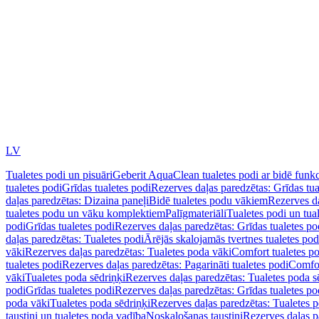
LV
Tualetes podi un pisuāri
Geberit AquaClean tualetes podi ar bidē funkc
tualetes podi
Grīdas tualetes podi
Rezerves daļas paredzētas: Grīdas tua
daļas paredzētas: Dizaina paneļi
Bidē tualetes podu vākiem
Rezerves da
tualetes podu un vāku komplektiem
Palīgmateriāli
Tualetes podi un tua
podi
Grīdas tualetes podi
Rezerves daļas paredzētas: Grīdas tualetes po
daļas paredzētas: Tualetes podi
Ārējās skalojamās tvertnes tualetes po
vāki
Rezerves daļas paredzētas: Tualetes poda vāki
Comfort tualetes p
tualetes podi
Rezerves daļas paredzētas: Pagarināti tualetes podi
Comfor
vāki
Tualetes poda sēdriņķi
Rezerves daļas paredzētas: Tualetes poda s
podi
Grīdas tualetes podi
Rezerves daļas paredzētas: Grīdas tualetes po
poda vāki
Tualetes poda sēdriņķi
Rezerves daļas paredzētas: Tualetes p
taustiņi un tualetes poda vadība
Noskalošanas taustiņi
Rezerves daļas p