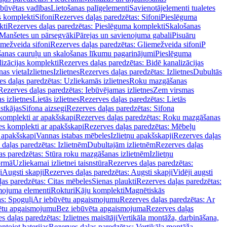
ebūvētas vadības
Lietošanas palīgelementi
Savienotājelementi tualetes
s komplekti
Sifoni
Rezerves daļas paredzētas: Sifoni
Pieslēguma
kti
Rezerves daļas paredzētas: Pieslēguma komplekti
Skalošanas
Manšetes un pārsegvāki
Pārejas un savienojuma gabali
Pisuāru
mežveida sifoni
Rezerves daļas paredzētas: Gliemežveida sifoni
P
šanas cauruļu un skalošanas līkumu pagarinājumi
Pieslēguma
izācijas komplekti
Rezerves daļas paredzētas: Bidē kanalizācijas
as vieta
Izlietnes
Izlietnes
Rezerves daļas paredzētas: Izlietnes
Dubultās
s daļas paredzētas: Uzliekamās izlietnes
Roku mazgāšanas
Rezerves daļas paredzētas: Iebūvējamas izlietnes
Zem virsmas
s izlietnes
Lietās izlietnes
Rezerves daļas paredzētas: Lietās
stkājas
Sifona aizsegi
Rezerves daļas paredzētas: Sifona
komplekti ar apakšskapi
Rezerves daļas paredzētas: Roku mazgāšanas
es komplekti ar apakšskapi
Rezerves daļas paredzētas: Mēbeļu
r apakšskapi
Vannas istabas mēbeles
Izlietņu apakšskapji
Rezerves daļas
daļas paredzētas: Izlietnēm
Dubultajām izlietnēm
Rezerves daļas
as paredzētas: Stūra roku mazgāšanas izlietnēm
Izlietņu
ormā
Uzliekamai izlietnei taisnstūra
Rezerves daļas paredzētas:
i
Augsti skapji
Rezerves daļas paredzētas: Augsti skapji
Vidēji augsti
as paredzētas: Citas mēbeles
Sienas plaukti
Rezerves daļas paredzētas:
ojuma elementi
Rokturi
Kāju komplekti
Magnētiskās
s: Spoguļi
Ar iebūvētu apgaismojumu
Rezerves daļas paredzētas: Ar
vētu apgaismojumu
Bez iebūvēta apgaismojuma
Rezerves daļas
s daļas paredzētas: Izlietnes maisītāji
Vertikāla montāža, darbināšana,
ntojot baterijas
Rezerves daļas paredzētas: Vertikāla montāža,