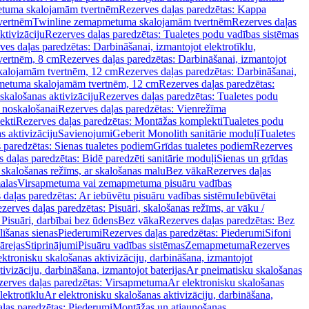
tuma skalojamām tvertnēm
Rezerves daļas paredzētas: Kappa
vertnēm
Twinline zemapmetuma skalojamām tvertnēm
Rezerves daļas
ktivizāciju
Rezerves daļas paredzētas: Tualetes podu vadības sistēmas
ves daļas paredzētas: Darbināšanai, izmantojot elektrotīklu,
vertnēm, 8 cm
Rezerves daļas paredzētas: Darbināšanai, izmantojot
skalojamām tvertnēm, 12 cm
Rezerves daļas paredzētas: Darbināšanai,
apmetuma skalojamām tvertnēm, 12 cm
Rezerves daļas paredzētas:
skalošanas aktivizāciju
Rezerves daļas paredzētas: Tualetes podu
 noskalošanai
Rezerves daļas paredzētas: Vienrežīma
ekti
Rezerves daļas paredzētas: Montāžas komplekti
Tualetes podu
s aktivizāciju
Savienojumi
Geberit Monolith sanitārie moduļi
Tualetes
 paredzētas: Sienas tualetes podiem
Grīdas tualetes podiem
Rezerves
 daļas paredzētas: Bidē paredzēti sanitārie moduļi
Sienas un grīdas
, skalošanas režīms, ar skalošanas malu
Bez vāka
Rezerves daļas
alas
Virsapmetuma vai zemapmetuma pisuāru vadības
 daļas paredzētas: Ar iebūvētu pisuāru vadības sistēmu
Iebūvētai
zerves daļas paredzētas: Pisuāri, skalošanas režīms, ar vāku /
 Pisuāri, darbībai bez ūdens
Bez vāka
Rezerves daļas paredzētas: Bez
līšanas sienas
Piederumi
Rezerves daļas paredzētas: Piederumi
Sifoni
ārejas
Stiprinājumi
Pisuāru vadības sistēmas
Zemapmetuma
Rezerves
ektronisku skalošanas aktivizāciju, darbināšana, izmantojot
ivizāciju, darbināšana, izmantojot baterijas
Ar pneimatisku skalošanas
zerves daļas paredzētas: Virsapmetuma
Ar elektronisku skalošanas
lektrotīklu
Ar elektronisku skalošanas aktivizāciju, darbināšana,
ļas paredzētas: Piederumi
Montāžas un atjaunošanas