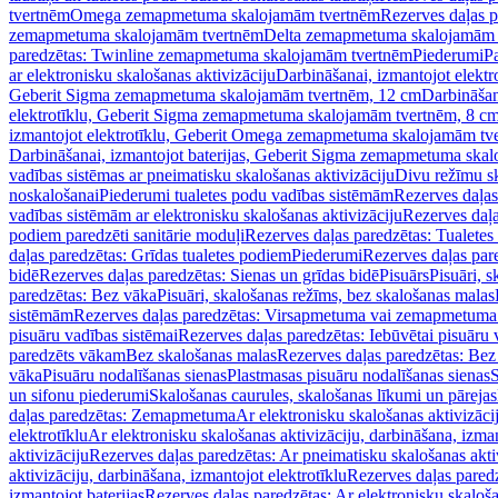
tvertnēm
Omega zemapmetuma skalojamām tvertnēm
Rezerves daļas 
zemapmetuma skalojamām tvertnēm
Delta zemapmetuma skalojamām 
paredzētas: Twinline zemapmetuma skalojamām tvertnēm
Piederumi
Pa
ar elektronisku skalošanas aktivizāciju
Darbināšanai, izmantojot elek
Geberit Sigma zemapmetuma skalojamām tvertnēm, 12 cm
Darbināšan
elektrotīklu, Geberit Sigma zemapmetuma skalojamām tvertnēm, 8 c
izmantojot elektrotīklu, Geberit Omega zemapmetuma skalojamām tv
Darbināšanai, izmantojot baterijas, Geberit Sigma zemapmetuma ska
vadības sistēmas ar pneimatisku skalošanas aktivizāciju
Divu režīmu s
noskalošanai
Piederumi tualetes podu vadības sistēmām
Rezerves daļas
vadības sistēmām ar elektronisku skalošanas aktivizāciju
Rezerves daļa
podiem paredzēti sanitārie moduļi
Rezerves daļas paredzētas: Tualetes
daļas paredzētas: Grīdas tualetes podiem
Piederumi
Rezerves daļas par
bidē
Rezerves daļas paredzētas: Sienas un grīdas bidē
Pisuārs
Pisuāri, 
paredzētas: Bez vāka
Pisuāri, skalošanas režīms, bez skalošanas malas
sistēmām
Rezerves daļas paredzētas: Virsapmetuma vai zemapmetuma 
pisuāru vadības sistēmai
Rezerves daļas paredzētas: Iebūvētai pisuāru 
paredzēts vākam
Bez skalošanas malas
Rezerves daļas paredzētas: Bez
vāka
Pisuāru nodalīšanas sienas
Plastmasas pisuāru nodalīšanas sienas
S
un sifonu piederumi
Skalošanas caurules, skalošanas līkumi un pārejas
daļas paredzētas: Zemapmetuma
Ar elektronisku skalošanas aktivizācij
elektrotīklu
Ar elektronisku skalošanas aktivizāciju, darbināšana, izman
aktivizāciju
Rezerves daļas paredzētas: Ar pneimatisku skalošanas akti
aktivizāciju, darbināšana, izmantojot elektrotīklu
Rezerves daļas paredz
izmantojot baterijas
Rezerves daļas paredzētas: Ar elektronisku skalošan