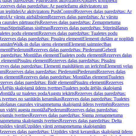
 daļas paredzētas: Pagriežams aktivizators
Apdares komplekti
ezerves daļas paredzētas: Ar pagriežamu aktivizatoru un
un ieplūdei
Ar aktivizatoru PushControl
Rezerves daļas paredzētas: Ar
trol
Ar vārstu aizbāžņiem
Rezerves daļas paredzētas: Ar vārstu
aurules pārtraucējs
Rezerves daļas paredzētas: Zemapmetuma
tēmas
Stiprināšanas sistēmas
Rezerves daļas paredzētas: Stiprināšanas
aletes podu elementi
Rezerves daļas paredzētas: Tualetes podu
Rezerves daļas paredzētas: Pisuāru elementi
Elementi dušām ar noplūdi
 vannām
Walk-in dušas sienu elementi
Elementi saimniecības
ementi
Piederumi
Rezerves daļas paredzētas: Piederumi
Geberit
 paredzētas: Montāžas elementi
Tualetes podu elementi
Rezerves daļas
 elementi
Pisuāru elementi
Rezerves daļas paredzētas: Pisuāru
rves daļas paredzētas: Elementi maisītājiem un ierīcēm
Elementi veļas
umi
Rezerves daļas paredzētas: Piederumi
Piederumi
Rezerves daļas
s elementi
Rezerves daļas paredzētas: Montāžas elementi
Tualetes
zerves daļas paredzētas: Bidē elementi
Pisuāru elementi
Rezerves
m
Ārējās skalojamā ūdens tvertnes
Tualetes podu ārējās skalojamā
Montāža uz tualetes poda
Augstu iekārts
Rezerves daļas paredzētas:
 tvertnes no sanitārās keramikas
Rezerves daļas paredzētas: Tualetes
alošanas caurules virsapmetuma skalojamā ūdens tvertnēm
Rezerves
un vidēji augsta montāža
Piederumi
Rezerves daļas paredzētas:
jamās tvertnes
Rezerves daļas paredzētas: Sigma zemapmetuma
mapmetuma skalojamās tvertnes
Rezerves daļas paredzētas: Delta
pildes vārsti
Uzpildes vārsti zemapmetuma skalojamām
Rezerves daļas paredzētas: Uzpildes vārsti keramikas skalojamā ūdens