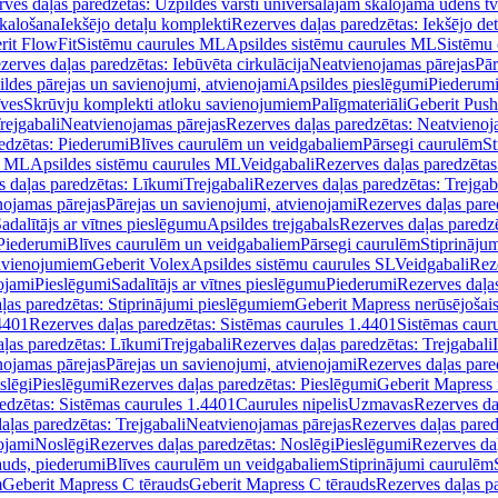
ves daļas paredzētas: Uzpildes vārsti universālajām skalojamā ūdens t
skalošana
Iekšējo detaļu komplekti
Rezerves daļas paredzētas: Iekšējo de
rit FlowFit
Sistēmu caurules ML
Apsildes sistēmu caurules ML
Sistēmu 
zerves daļas paredzētas: Iebūvēta cirkulācija
Neatvienojamas pārejas
Pār
ldes pārejas un savienojumi, atvienojami
Apsildes pieslēgumi
Piederum
īves
Skrūvju komplekti atloku savienojumiem
Palīgmateriāli
Geberit Push
rejgabali
Neatvienojamas pārejas
Rezerves daļas paredzētas: Neatvienoj
edzētas: Piederumi
Blīves caurulēm un veidgabaliem
Pārsegi caurulēm
St
s ML
Apsildes sistēmu caurules ML
Veidgabali
Rezerves daļas paredzētas
 daļas paredzētas: Līkumi
Trejgabali
Rezerves daļas paredzētas: Trejgab
nojamas pārejas
Pārejas un savienojumi, atvienojami
Rezerves daļas pare
adalītājs ar vītnes pieslēgumu
Apsildes trejgabals
Rezerves daļas paredzē
 Piederumi
Blīves caurulēm un veidgabaliem
Pārsegi caurulēm
Stiprināju
savienojumiem
Geberit Volex
Apsildes sistēmu caurules SL
Veidgabali
Reze
ojami
Pieslēgumi
Sadalītājs ar vītnes pieslēgumu
Piederumi
Rezerves daļa
ļas paredzētas: Stiprinājumi pieslēgumiem
Geberit Mapress nerūsējošais
4401
Rezerves daļas paredzētas: Sistēmas caurules 1.4401
Sistēmas caur
ļas paredzētas: Līkumi
Trejgabali
Rezerves daļas paredzētas: Trejgabali
nojamas pārejas
Pārejas un savienojumi, atvienojami
Rezerves daļas pare
slēgi
Pieslēgumi
Rezerves daļas paredzētas: Pieslēgumi
Geberit Mapress 
edzētas: Sistēmas caurules 1.4401
Caurules nipelis
Uzmavas
Rezerves da
aļas paredzētas: Trejgabali
Neatvienojamas pārejas
Rezerves daļas pared
ojami
Noslēgi
Rezerves daļas paredzētas: Noslēgi
Pieslēgumi
Rezerves da
auds, piederumi
Blīves caurulēm un veidgabaliem
Stiprinājumi caurulēm
m
Geberit Mapress C tērauds
Geberit Mapress C tērauds
Rezerves daļas p