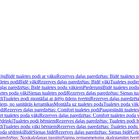
iju
Bidē tualetes podi ar vāku
Rezerves daļas paredzētas: Bidē tualetes 
letes podi
Bidē vāki
Rezerves daļas paredzētas: Bidē vāki
Tualetes podi
ļas paredzētas: Bidē tualetes podu vākiem
Piederumi
Bidē tualetes pod
letes poda vāki
Sienas tualetes podi
Rezerves daļas paredzētas: Sienas tu
di
Tualetes podi montāžai ar ārējo ūdens tvertni
Rezerves daļas paredzēta
diem, no sanitārās keramikas
Montāža uz tualetes poda
Tualetes poda vāk
odi
Rezerves daļas paredzētas: Comfort tualetes podi
Paaugstināti tualete
t tualetes poda vāki
Rezerves daļas paredzētas: Comfort tualetes poda 
ēdriņķi
Tualetes podi bērniem
Rezerves daļas paredzētas: Tualetes podi 
di
Tualetes podu vāki bērniem
Rezerves daļas paredzētas: Tualetes podu
oda sēdriņķi
Bidē
Sienas bidē
Rezerves daļas paredzētas: Sienas bidē
Grī
aredzētas: Noskalošanas taustiņi
Sigma zemapmetuma skalojamām tver