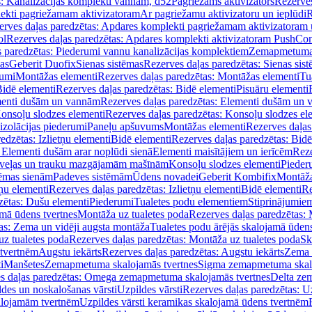
s: Kanalizācijas komplekti vannām, d52
Pagriežams aktivizators
Rezerves
lekti pagriežamam aktivizatoram
Ar pagriežamu aktivizatoru un ieplūdi
R
erves daļas paredzētas: Apdares komplekti pagriežamam aktivizatoram 
ol
Rezerves daļas paredzētas: Apdares komplekti aktivizatoram PushCon
s paredzētas: Piederumi vannu kanalizācijas komplektiem
Zemapmetuma c
mas
Geberit Duofix
Sienas sistēmas
Rezerves daļas paredzētas: Sienas sis
rumi
Montāžas elementi
Rezerves daļas paredzētas: Montāžas elementi
Tu
idē elementi
Rezerves daļas paredzētas: Bidē elementi
Pisuāru elementi
enti dušām un vannām
Rezerves daļas paredzētas: Elementi dušām un
onsoļu slodzes elementi
Rezerves daļas paredzētas: Konsoļu slodzes el
izolācijas piederumi
Paneļu apšuvums
Montāžas elementi
Rezerves daļas
edzētas: Izlietņu elementi
Bidē elementi
Rezerves daļas paredzētas: Bidē
 Elementi dušām arar noplūdi sienā
Elementi maisītājiem un ierīcēm
Reze
i veļas un trauku mazgājamām mašīnām
Konsoļu slodzes elementi
Pieder
tēmas sienām
Padeves sistēmām
Ūdens novadei
Geberit Kombifix
Montāža
tņu elementi
Rezerves daļas paredzētas: Izlietņu elementi
Bidē elementi
Re
zētas: Dušu elementi
Piederumi
Tualetes podu elementiem
Stiprinājumie
amā ūdens tvertnes
Montāža uz tualetes poda
Rezerves daļas paredzētas: 
as: Zema un vidēji augsta montāža
Tualetes podu ārējās skalojamā ūdens
z tualetes poda
Rezerves daļas paredzētas: Montāža uz tualetes poda
Sk
 tvertnēm
Augstu iekārts
Rezerves daļas paredzētas: Augstu iekārts
Zema 
i
Manšetes
Zemapmetuma skalojamās tvertnes
Sigma zemapmetuma skalo
s daļas paredzētas: Omega zemapmetuma skalojamās tvertnes
Delta ze
des un noskalošanas vārsti
Uzpildes vārsti
Rezerves daļas paredzētas: Uz
alojamām tvertnēm
Uzpildes vārsti keramikas skalojamā ūdens tvertnēm