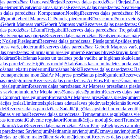
ļas paredzētas: Uzmavas
Pārejas
Rezerves daļas paredzētas: Pārejas
Līku
ta elementi
Neatvienojamas pārejas
Rezerves daļas paredzētas: Neatvien
s daļas paredzētas: Kompensatori
Noslēgi
Rezerves daļas paredzētas: No
slēgumi
Geberit Mapress C tērauds, piederumi
Blīves caurulēm un veidg
m
Geberit Mapress varš
Geberit Mapress varš
Rezerves daļas paredzētas: 
ļas paredzētas: Līkumi
Trejgabali
Rezerves daļas paredzētas: Trejgabali
Neatvienojamas pārejas
Rezerves daļas paredzētas: Neatvienojamas pāre
: Noslēgi
Pieslēgumi
Rezerves daļas paredzētas: Pieslēgumi
Apsildes trej
ress varš, piederumi
Rezerves daļas paredzētas: Geberit Mapress varš,
ļas paredzētas: Stiprinājumi pieslēgumiem
Sistēmas blīves
Skrūvju komp
iekārtas
Skalošanas kastes un tualetes poda vadība ar higiēnas skalošana
aļas paredzētas: Higiēnas moduļi
Skalošanas kastu un tualetes poda vad
lošanas iekārtu piederumi
Barošanas bloki
Rezerves daļas paredzētas: Ba
iļi zemapmetuma montāžai
Ar Mapress presēšanas pieslēgumiem
Rezerves
nas pieslēgumiem
Rezerves daļas paredzētas: Ar FlowFit presēšanas pi
s pieslēgumiem
Rezerves daļas paredzētas: Ar Mapress presēšanas pies
es savienojumiem
Ar Mepla presēšanas pieslēgumiem
Rezerves daļas pa
Ar Compact pieslēgumiem
Pretvārsti
Ar Mapress presēšanas pieslēgumie
ācijas joslas
Līmlentes
Izplešanas adatas
Javas piedevas
Izplešanās šuves
ldei
Rezerves daļas paredzētas: Sadalītāji grīdas apsildei
Lodveida ventiļi
šanas vienības
Rezerves daļas paredzētas: Temperatūras regulēšanas vie
pas termostati
Galvenie regulatori
Komunikācijas moduļi
Sensori
Transfor
Līkumi
Atzari
Rezerves daļas paredzētas: Atzari
Pārejas
Piekļuves caurule
s paredzētas: Savienojumi
Metināmie savienojumi
Uzmavu savienojumi
R
ārejas uz citiem materiāliem
Savienotājelementi
Rezerves daļas paredzēt