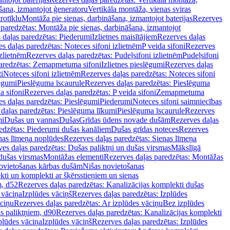
šana, izmantojot ģeneratoru
Vertikāla montāža, vienas sviras
rotīklu
Montāža pie sienas, darbināšana, izmantojot baterijas
Rezerves
paredzētas: Montāža pie sienas, darbināšana, izmantojot
 daļas paredzētas: Piederumi
Izlietnes maisītājiem
Rezerves daļas
s daļas paredzētas: Noteces sifoni izlietnēm
P veida sifoni
Rezerves
izlietnēm
Rezerves daļas paredzētas: Pudeļsifoni izlietnēm
Pudeļsifoni
paredzētas: Zemapmetuma sifoni
Izlietnes pieslēgumi
Rezerves daļas
i
Noteces sifoni izlietnēm
Rezerves daļas paredzētas: Noteces sifoni
lēgumi
Pieslēguma īscaurule
Rezerves daļas paredzētas: Pieslēguma
a sifoni
Rezerves daļas paredzētas: P veida sifoni
Zemapmetuma
s daļas paredzētas: Pieslēgumi
Piederumi
Noteces sifoni saimniecības
daļas paredzētas: Pieslēguma līkumi
Pieslēguma īscaurule
Rezerves
mi
Dušas un vannas
Dušas
Grīdas ūdens novade dušām
Rezerves daļas
edzētas: Piederumi dušas kanāliem
Dušas grīdas noteces
Rezerves
nas līmeņa noplūdes
Rezerves daļas paredzētas: Sienas līmeņa
es daļas paredzētas: Dušas paliktņi un dušas virsmas
Mākslīgā
dušas virsmas
Montāžas elementi
Rezerves daļas paredzētas: Montāžas
ovietošanas kārbas dušām
Nišas novietošanas
ti un komplekti ar šķērsstieņiem un sienas
m, d52
Rezerves daļas paredzētas: Kanalizācijas komplekti dušas
 vāciņa
Izplūdes vāciņš
Rezerves daļas paredzētas: Izplūdes
āciņu
Rezerves daļas paredzētas: Ar izplūdes vāciņu
Bez izplūdes
s paliktņiem, d90
Rezerves daļas paredzētas: Kanalizācijas komplekti
plūdes vāciņa
Izplūdes vāciņš
Rezerves daļas paredzētas: Izplūdes