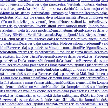
ntojot ģeneratoru
Rezerves daļas paredzētas: Vertikāla montāža, darbinā
ves daļas paredzētas: Montāža pie sienas, darbināšana, izmantojot elekt
s
Montāža pie sienas, darbināšana, izmantojot ģeneratoru
Rezerves daļas 
redzētas: Montāža pie sienas, divu rokturu maisītājs
Piederumi
Rezerves
erīču un lieto izlietņu savienotājelementi
Noteces sifoni izlietnēm
Rezerve
rves daļas paredzētas: P veida sifoni, vietu taupoši modeļi
Pudeļsifoni 
 izlietnēm, vietu taupošs modelis
Zemapmetuma sifoni
Rezerves daļas 
i
Pārsegi
Blīvējumi
Vertikālās caurules
Pagarinājumi
Aktivizācijas element
es izlietņu pieslēgumi
Rezerves daļas paredzētas: Virtuves izlietņu pies
nu piederumi
Rezerves daļas paredzētas: Noteces sifonu piederumi
P veid
ifoni
Rezerves daļas paredzētas: Virsapmetuma sifoni
Pieslēgumi
Rezerve
tnēm
Sifoni
Rezerves daļas paredzētas: Sifoni
Pieslēguma līkumi
Rezerves 
redzētas: Izplūdes vārsti
Piederumi
Rezerves daļas paredzētas: Piederu
 paredzētas: Dušas noteces
Piederumi dušas kanāliem
Rezerves daļas par
rumi
Rezerves daļas paredzētas: Dušas pamatnes izplūdes piederumi
Sie
 Piederumi sienas līmeņa notecēm
Dušas paliktņi un dušas virsmas
Rezerv
gā akmens dušas virsmas
Rezerves daļas paredzētas: Mākslīgā akmens 
s sānu sienas
Vannu atdalīšanas elementi
Dušas durvis
Piederumi
Nišas n
kslīgā akmens vannas
Vannas zīdaiņiem
Montāžas elementi
Kāju komplek
otājelementi dušām un vannām
Kanalizācijas komplekti dušas paliktņie
ūdes vāciņu
Bez izplūdes vāciņa
Rezerves daļas paredzētas: Bez izplūdes
aredzētas: Kanalizācijas komplekti dušas paliktņiem, d62
Ar izplūdes v
Rezerves daļas paredzētas: Izplūdes vāciņš
Kanalizācijas komplekti duša
r izplūdes vāciņu
Bez izplūdes vāciņa
Rezerves daļas paredzētas: Bez iz