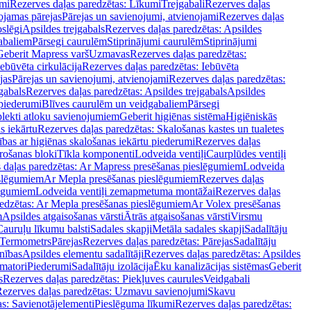
mi
Rezerves daļas paredzētas: Līkumi
Trejgabali
Rezerves daļas
ojamas pārejas
Pārejas un savienojumi, atvienojami
Rezerves daļas
slēgi
Apsildes trejgabals
Rezerves daļas paredzētas: Apsildes
abaliem
Pārsegi caurulēm
Stiprinājumi caurulēm
Stiprinājumi
Geberit Mapress varš
Uzmavas
Rezerves daļas paredzētas:
Iebūvēta cirkulācija
Rezerves daļas paredzētas: Iebūvēta
jas
Pārejas un savienojumi, atvienojami
Rezerves daļas paredzētas:
gabals
Rezerves daļas paredzētas: Apsildes trejgabals
Apsildes
 piederumi
Blīves caurulēm un veidgabaliem
Pārsegi
lekti atloku savienojumiem
Geberit higiēnas sistēma
Higiēniskās
s iekārtu
Rezerves daļas paredzētas: Skalošanas kastes un tualetes
ības ar higiēnas skalošanas iekārtu piederumi
Rezerves daļas
rošanas bloki
Tīkla komponenti
Lodveida ventiļi
Caurplūdes ventiļi
 daļas paredzētas: Ar Mapress presēšanas pieslēgumiem
Lodveida
eslēgumiem
Ar Mepla presēšanas pieslēgumiem
Rezerves daļas
lēgumiem
Lodveida ventiļi zemapmetuma montāžai
Rezerves daļas
redzētas: Ar Mepla presēšanas pieslēgumiem
Ar Volex presēšanas
m
Apsildes atgaisošanas vārsti
Ātrās atgaisošanas vārsti
Virsmu
Cauruļu līkumu balsti
Sadales skapji
Metāla sadales skapji
Sadalītāju
Termometrs
Pārejas
Rezerves daļas paredzētas: Pārejas
Sadalītāju
nības
Apsildes elementu sadalītāji
Rezerves daļas paredzētas: Apsildes
matori
Piederumi
Sadalītāju izolācija
Ēku kanalizācijas sistēmas
Geberit
s
Rezerves daļas paredzētas: Piekļuves caurules
Veidgabali
ezerves daļas paredzētas: Uzmavu savienojumi
Skavu
as: Savienotājelementi
Pieslēguma līkumi
Rezerves daļas paredzētas: