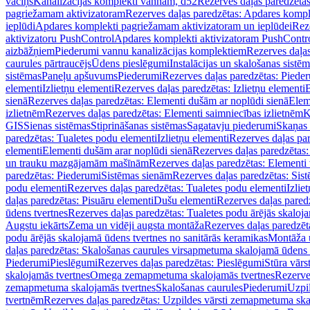
vāciņš
Kanalizācijas komplekti vannām, d52
Rezerves daļas paredzēta
pagriežamam aktivizatoram
Rezerves daļas paredzētas: Apdares komp
ieplūdi
Apdares komplekti pagriežamam aktivizatoram un ieplūdei
Rez
aktivizatoru PushControl
Apdares komplekti aktivizatoram PushContr
aizbāžņiem
Piederumi vannu kanalizācijas komplektiem
Rezerves daļa
caurules pārtraucējs
Ūdens pieslēgumi
Instalācijas un skalošanas sistē
sistēmas
Paneļu apšuvums
Piederumi
Rezerves daļas paredzētas: Piede
elementi
Izlietņu elementi
Rezerves daļas paredzētas: Izlietņu elementi
B
sienā
Rezerves daļas paredzētas: Elementi dušām ar noplūdi sienā
Elem
izlietnēm
Rezerves daļas paredzētas: Elementi saimniecības izlietnēm
K
GIS
Sienas sistēmas
Stiprināšanas sistēmas
Sagatavju piederumi
Skaņas 
paredzētas: Tualetes podu elementi
Izlietņu elementi
Rezerves daļas par
elementi
Elementi dušām arar noplūdi sienā
Rezerves daļas paredzētas:
un trauku mazgājamām mašīnām
Rezerves daļas paredzētas: Element
paredzētas: Piederumi
Sistēmas sienām
Rezerves daļas paredzētas: Sis
podu elementi
Rezerves daļas paredzētas: Tualetes podu elementi
Izlie
daļas paredzētas: Pisuāru elementi
Dušu elementi
Rezerves daļas pared
ūdens tvertnes
Rezerves daļas paredzētas: Tualetes podu ārējās skaloj
Augstu iekārts
Zema un vidēji augsta montāža
Rezerves daļas paredzēt
podu ārējās skalojamā ūdens tvertnes no sanitārās keramikas
Montāža u
daļas paredzētas: Skalošanas caurules virsapmetuma skalojamā ūdens
Piederumi
Pieslēgumi
Rezerves daļas paredzētas: Pieslēgumi
Stūra vārst
skalojamās tvertnes
Omega zemapmetuma skalojamās tvertnes
Rezerve
zemapmetuma skalojamās tvertnes
Skalošanas caurules
Piederumi
Uzpil
tvertnēm
Rezerves daļas paredzētas: Uzpildes vārsti zemapmetuma sk