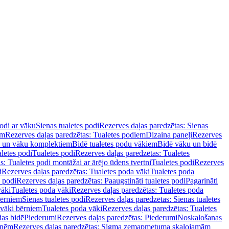
podi ar vāku
Sienas tualetes podi
Rezerves daļas paredzētas: Sienas
em
Rezerves daļas paredzētas: Tualetes podiem
Dizaina paneļi
Rezerves
u un vāku komplektiem
Bidē tualetes podu vākiem
Bidē vāku un bidē
aletes podi
Tualetes podi
Rezerves daļas paredzētas: Tualetes
s: Tualetes podi montāžai ar ārējo ūdens tvertni
Tualetes podi
Rezerves
i
Rezerves daļas paredzētas: Tualetes poda vāki
Tualetes poda
s podi
Rezerves daļas paredzētas: Paaugstināti tualetes podi
Pagarināti
vāki
Tualetes poda vāki
Rezerves daļas paredzētas: Tualetes poda
bērniem
Sienas tualetes podi
Rezerves daļas paredzētas: Sienas tualetes
 vāki bērniem
Tualetes poda vāki
Rezerves daļas paredzētas: Tualetes
das bidē
Piederumi
Rezerves daļas paredzētas: Piederumi
Noskalošanas
tnēm
Rezerves daļas paredzētas: Sigma zemapmetuma skalojamām