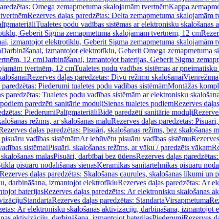
paredzētas: Omega zemapmetuma skalojamām tvertnēm
Kappa zemapme
tvertnēm
Rezerves daļas paredzētas: Delta zemapmetuma skalojamām t
līgmateriāli
Tualetes podu vadības sistēmas ar elektronisku skalošanas a
trotīklu, Geberit Sigma zemapmetuma skalojamām tvertnēm, 12 cm
Rezer
ai, izmantojot elektrotīklu, Geberit Sigma zemapmetuma skalojamām t
m
Darbināšanai, izmantojot elektrotīklu, Geberit Omega zemapmetuma 
ertnēm, 12 cm
Darbināšanai, izmantojot baterijas, Geberit Sigma zem
lojamām tvertnēm, 12 cm
Tualetes podu vadības sistēmas ar pneimatisku 
kalošanai
Rezerves daļas paredzētas: Divu režīmu skalošanai
Vienrežīma
 paredzētas: Piederumi tualetes podu vadības sistēmām
Montāžas kompl
s paredzētas: Tualetes podu vadības sistēmām ar elektronisku skalošana
 podiem paredzēti sanitārie moduļi
Sienas tualetes podiem
Rezerves daļas
edzētas: Piederumi
Palīgmateriāli
Bidē paredzēti sanitārie moduļi
Rezerves
skalošanas režīms, ar skalošanas malu
Rezerves daļas paredzētas: Pisuāri
Rezerves daļas paredzētas: Pisuāri, skalošanas režīms, bez skalošanas m
pisuāru vadības sistēmām
Ar iebūvētu pisuāru vadības sistēmu
Rezerves
vadības sistēmai
Pisuāri, skalošanas režīms, ar vāku / paredzēts vākam
Re
 skalošanas malas
Pisuāri, darbībai bez ūdens
Rezerves daļas paredzētas:
tikla pisuāru nodalīšanas sienas
Keramikas sanitārtehnikas pisuāru noda
Rezerves daļas paredzētas: Skalošanas caurules, skalošanas līkumi un p
u, darbināšana, izmantojot elektrotīklu
Rezerves daļas paredzētas: Ar el
tojot baterijas
Rezerves daļas paredzētas: Ar elektronisku skalošanas akt
vizāciju
Standarta
Rezerves daļas paredzētas: Standarta
Virsapmetuma
Re
ētas: Ar elektronisku skalošanas aktivizāciju, darbināšana, izmantojot e
as aktivizāciju, darbināšana, izmantojot baterijas
Piederumi
Rezerves da