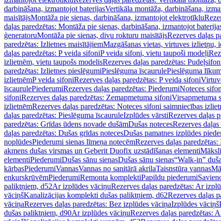
darbināšana, izmantojot baterijas
Vertikāla montāža, darbināšana, izma
maisītājs
Montāža pie sienas, darbināšana, izmantojot elektrotīklu
Rezer
daļas paredzētas: Montāža pie sienas, darbināšana, izmantojot baterija
ģeneratoru
Montāža pie sienas, divu rokturu maisītājs
Rezerves daļas pa
paredzētas: Izlietnes maisītājiem
Mazgāšanas vietas, virtuves izlietņu, i
daļas paredzētas: P veida sifoni
P veida sifoni, vietu taupoši modeļi
Reze
izlietnēm, vietu taupošs modelis
Rezerves daļas paredzētas: Pudeļsifoni
paredzētas: Izlietnes pieslēgumi
Pieslēguma īscaurule
Pieslēguma līkum
izlietnēm
P veida sifoni
Rezerves daļas paredzētas: P veida sifoni
Virtuv
īscaurule
Piederumi
Rezerves daļas paredzētas: Piederumi
Noteces sifo
sifoni
Rezerves daļas paredzētas: Zemapmetuma sifoni
Virsapmetuma s
izlietnēm
Rezerves daļas paredzētas: Noteces sifoni saimniecības izlie
daļas paredzētas: Pieslēguma īscaurule
Izplūdes vārsti
Rezerves daļas pa
paredzētas: Grīdas ūdens novade dušām
Dušas noteces
Rezerves daļas
daļas paredzētas: Dušas grīdas noteces
Dušas pamatnes izplūdes piede
noplūdes
Piederumi sienas līmeņa notecēm
Rezerves daļas paredzētas:
akmens dušas virsmas un Geberit Duofix uzstādīšanas elementi
Mākslī
elementi
Piederumi
Dušas sānu sienas
Dušas sānu sienas
“Walk-in” duša
kārbas
Piederumi
Vannas
Vannas no sanitārā akrila
Taisnstūra vannas
Mā
enkurskrūvēm
Piederumi
Remonta komplekti
Papildu piederumi
Savien
paliktņiem, d52
Ar izplūdes vāciņu
Rezerves daļas paredzētas: Ar izpl
vāciņš
Kanalizācijas komplekti dušas paliktņiem, d62
Rezerves daļas p
vāciņa
Rezerves daļas paredzētas: Bez izplūdes vāciņa
Izplūdes vāciņš
dušas paliktņiem, d90
Ar izplūdes vāciņu
Rezerves daļas paredzētas: A