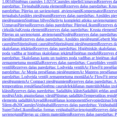
1.0034
Sistēmas caurules 1.0215
Caurules nipelis
Uzmavas
Rezerves da
paredzētas: Trejgabali
Krusta elementi
Rezerves daļas paredzētas: Krus
paredzētas: Pārejas un savienojumi, atvienojami
Kompensatori
Rezerve
trejgabals
Apsildes pieslēgumi
Rezerves daļas paredzētas: Apsildes pie
pieslēgumiem
Sistēmas blīves
Skrūvju komplekti atloku savienojumie
Uzmavas
Pārejas
Rezerves daļas paredzētas: Pārejas
Līkumi
Rezerves da
cirkulācija
Krusta elementi
Rezerves daļas paredzētas: Krusta elementi
Pārejas un savienojumi, atvienojami
Noslēgi
Rezerves daļas paredzētas
pieslēgumi
Rezerves daļas paredzētas: Apsildes pieslēgumi
Geberit Map
caurulēm
Stiprinājumi caurulēm
Stiprinājumi pieslēgumiem
Rezerves da
skalošanas iekārtas
Rezerves daļas paredzētas: Higiēniskās skalošanas 
poda vadība ar higiēnas skalošanas iekārtu
Higiēnas moduļi
Rezerves d
paredzētas: Skalošanas kastu un tualetes poda vadības ar higiēnas ska
zemapmetuma montāžai
Rezerves daļas paredzētas: Caurplūdes vent
ventiļi
Rezerves daļas paredzētas: Lodveida ventiļi
Ar FlowFit presēša
paredzētas: Ar Mepla presēšanas pieslēgumiem
Ar Mapress presēšana
paredzētas: Lodveida ventiļi zemapmetuma montāžai
Ar FlowFit pres
pieslēgumiem
Ar Compact pieslēgumiem
Rezerves daļas paredzētas: 
temperatūras regulēšana
Sistēmu caurule
Ieklāšanas materiāls
Malas izol
klāsts
Rezerves daļas paredzētas: Sadalītāju klāsts
Sadalītāji grīdas apsi
noslēgi
Ātrās atgaisošanas vārsti
Plūsmas sadalītājs
Temperatūras regulē
elementu sadalītāji
Apvadi
Regulēšanas komponenti
Servopiedziņas
Tel
Silent-db20
Caurules
Veidgabali
Rezerves daļas paredzētas: Veidgabali
SuperTube
Līkumi
Īpašas formas veidgabali
Savienojumi
Rezerves daļa
savienojumi
Pārejas uz citiem materiāliem
Rezerves daļas paredzētas: P