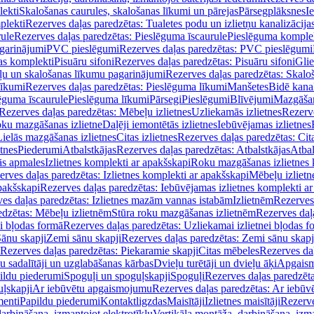
lekti
Skalošanas caurules, skalošanas līkumi un pārejas
Pārsegplāksnes
I
plekti
Rezerves daļas paredzētas: Tualetes podu un izlietņu kanalizācija
rule
Rezerves daļas paredzētas: Pieslēguma īscaurule
Pieslēguma komple
agarinājumi
PVC pieslēgumi
Rezerves daļas paredzētas: PVC pieslēgumi
jas komplekti
Pisuāru sifoni
Rezerves daļas paredzētas: Pisuāru sifoni
Glie
ļu un skalošanas līkumu pagarinājumi
Rezerves daļas paredzētas: Skalo
līkumi
Rezerves daļas paredzētas: Pieslēguma līkumi
Manšetes
Bidē kanal
ēguma īscaurule
Pieslēguma līkumi
Pārsegi
Pieslēgumi
Blīvējumi
Mazgāšan
Rezerves daļas paredzētas: Mēbeļu izlietnes
Uzliekamās izlietnes
Rezerve
oku mazgāšanas izlietne
Daļēji iemontētās izlietnes
Iebūvējamas izlietnes
Lielās mazgāšanas izlietnes
Citas izlietnes
Rezerves daļas paredzētas: Cita
etnes
Piederumi
Atbalstkājas
Rezerves daļas paredzētas: Atbalstkājas
Atbal
ās apmales
Izlietnes komplekti ar apakšskapi
Roku mazgāšanas izlietnes 
erves daļas paredzētas: Izlietnes komplekti ar apakšskapi
Mēbeļu izlietn
pakšskapi
Rezerves daļas paredzētas: Iebūvējamas izlietnes komplekti a
es daļas paredzētas: Izlietnes mazām vannas istabām
Izlietnēm
Rezerves 
edzētas: Mēbeļu izlietnēm
Stūra roku mazgāšanas izlietnēm
Rezerves daļ
ei bļodas formā
Rezerves daļas paredzētas: Uzliekamai izlietnei bļodas f
Sānu skapji
Zemi sānu skapji
Rezerves daļas paredzētas: Zemi sānu skapj
Rezerves daļas paredzētas: Piekaramie skapji
Citas mēbeles
Rezerves daļ
u sadalītāji un uzglabāšanas kārbas
Dvieļu turētāji un dvieļu āķi
Apgaism
ildu piederumi
Spoguļi un spoguļskapji
Spoguļi
Rezerves daļas paredzēta
uļskapji
Ar iebūvētu apgaismojumu
Rezerves daļas paredzētas: Ar iebū
enti
Papildu piederumi
Kontaktligzdas
Maisītāji
Izlietnes maisītāji
Rezerve
arbināšana, izmantojot elektrotīklu
Vertikāla montāža, darbināšana, izma