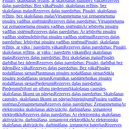
Pisuāri, skalošanas režīms, ar skalošanas malu
Bez vāka
Rezerves
daļas paredzētas: Bez vāka
Pisuāri, skalošanas režīms, bez
skalošanas malas
Rezerves daļas paredzētas: Pisuāri, skalošanas
režīms, bez skalošanas malas
Virsapmetuma vai zemapmetuma
pisuāru vadības sistēmām
Rezerves daļas paredzētas: Virsapmetuma
vai zemapmetuma pisuāru vadības sistēmām
Ar iebūvētu pisuāru
vadības sistēmu
Rezerves daļas paredzētas: Ar iebūvētu pisuāru
vadības sistēmu
Iebūvētai pisuāru vadības sistēmai
Rezerves daļas
paredzētas: Iebūvētai pisuāru vadības sistēmai
Pisuāri, skalošanas
režīms, ar vāku / paredzēts vākam
Rezerves daļas paredzētas: Pisuāri,
skalošanas režīms, ar vāku / paredzēts vākam
Bez skalošanas
malas
Rezerves daļas paredzētas: Bez skalošanas malas
Pisuāri,
darbībai bez ūdens
Rezerves daļas paredzētas: Pisuāri, darbībai bez
ūdens
Bez vāka
Rezerves daļas paredzētas: Bez vāka
Pisuāru
nodalīšanas sienas
Plastmasas pisuāru nodalīšanas sienas
Stikla
pisuāru nodalīšanas sienas
Keramikas sanitārtehnikas pisuāru
nodalīšanas sienas
Piederumi
Rezerves daļas paredzētas:
Piederumi
Sifoni un sifonu piederumi
Skalošanas caurules,
skalošanas līkumi un pārejas
Rezerves daļas paredzētas: Skalošanas
caurules, skalošanas līkumi un pārejas
Stiprinājumi
Pisuāru vadības
sistēmas
Zemapmetuma
Rezerves daļas paredzētas: Zemapmetuma
Ar
elektronisku skalošanas aktivizāciju, darbināšana, izmantojot
elektrotīklu
Rezerves daļas paredzētas: Ar elektronisku skalošanas
aktivizāciju, darbināšana, izmantojot elektrotīklu
Ar elektronisku
skalošanas aktivizāciju, darbināšana, izmantojot baterijas
Rezerves