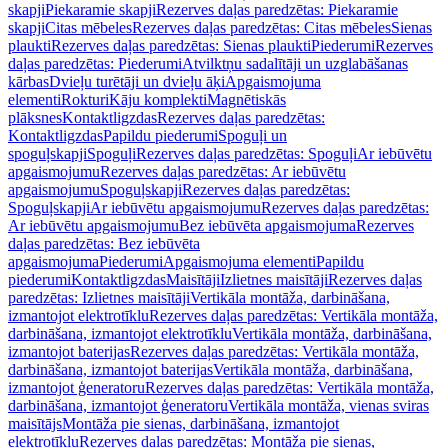
skapji
Piekaramie skapji
Rezerves daļas paredzētas: Piekaramie
skapji
Citas mēbeles
Rezerves daļas paredzētas: Citas mēbeles
Sienas
plaukti
Rezerves daļas paredzētas: Sienas plaukti
Piederumi
Rezerves
daļas paredzētas: Piederumi
Atvilktņu sadalītāji un uzglabāšanas
kārbas
Dvieļu turētāji un dvieļu āķi
Apgaismojuma
elementi
Rokturi
Kāju komplekti
Magnētiskās
plāksnes
Kontaktligzdas
Rezerves daļas paredzētas:
Kontaktligzdas
Papildu piederumi
Spoguļi un
spoguļskapji
Spoguļi
Rezerves daļas paredzētas: Spoguļi
Ar iebūvētu
apgaismojumu
Rezerves daļas paredzētas: Ar iebūvētu
apgaismojumu
Spoguļskapji
Rezerves daļas paredzētas:
Spoguļskapji
Ar iebūvētu apgaismojumu
Rezerves daļas paredzētas:
Ar iebūvētu apgaismojumu
Bez iebūvēta apgaismojuma
Rezerves
daļas paredzētas: Bez iebūvēta
apgaismojuma
Piederumi
Apgaismojuma elementi
Papildu
piederumi
Kontaktligzdas
Maisītāji
Izlietnes maisītāji
Rezerves daļas
paredzētas: Izlietnes maisītāji
Vertikāla montāža, darbināšana,
izmantojot elektrotīklu
Rezerves daļas paredzētas: Vertikāla montāža,
darbināšana, izmantojot elektrotīklu
Vertikāla montāža, darbināšana,
izmantojot baterijas
Rezerves daļas paredzētas: Vertikāla montāža,
darbināšana, izmantojot baterijas
Vertikāla montāža, darbināšana,
izmantojot ģeneratoru
Rezerves daļas paredzētas: Vertikāla montāža,
darbināšana, izmantojot ģeneratoru
Vertikāla montāža, vienas sviras
maisītājs
Montāža pie sienas, darbināšana, izmantojot
elektrotīklu
Rezerves daļas paredzētas: Montāža pie sienas,