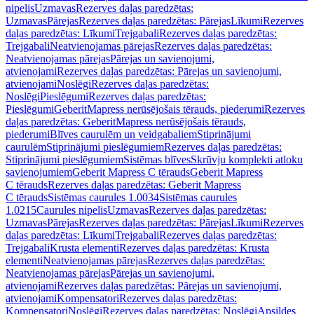
nipelis
Uzmavas
Rezerves daļas paredzētas:
Uzmavas
Pārejas
Rezerves daļas paredzētas: Pārejas
Līkumi
Rezerves
daļas paredzētas: Līkumi
Trejgabali
Rezerves daļas paredzētas:
Trejgabali
Neatvienojamas pārejas
Rezerves daļas paredzētas:
Neatvienojamas pārejas
Pārejas un savienojumi,
atvienojami
Rezerves daļas paredzētas: Pārejas un savienojumi,
atvienojami
Noslēgi
Rezerves daļas paredzētas:
Noslēgi
Pieslēgumi
Rezerves daļas paredzētas:
Pieslēgumi
GeberitMapress nerūsējošais tērauds, piederumi
Rezerves
daļas paredzētas: GeberitMapress nerūsējošais tērauds,
piederumi
Blīves caurulēm un veidgabaliem
Stiprinājumi
caurulēm
Stiprinājumi pieslēgumiem
Rezerves daļas paredzētas:
Stiprinājumi pieslēgumiem
Sistēmas blīves
Skrūvju komplekti atloku
savienojumiem
Geberit Mapress C tērauds
Geberit Mapress
C tērauds
Rezerves daļas paredzētas: Geberit Mapress
C tērauds
Sistēmas caurules 1.0034
Sistēmas caurules
1.0215
Caurules nipelis
Uzmavas
Rezerves daļas paredzētas:
Uzmavas
Pārejas
Rezerves daļas paredzētas: Pārejas
Līkumi
Rezerves
daļas paredzētas: Līkumi
Trejgabali
Rezerves daļas paredzētas:
Trejgabali
Krusta elementi
Rezerves daļas paredzētas: Krusta
elementi
Neatvienojamas pārejas
Rezerves daļas paredzētas:
Neatvienojamas pārejas
Pārejas un savienojumi,
atvienojami
Rezerves daļas paredzētas: Pārejas un savienojumi,
atvienojami
Kompensatori
Rezerves daļas paredzētas:
Kompensatori
Noslēgi
Rezerves daļas paredzētas: Noslēgi
Apsildes