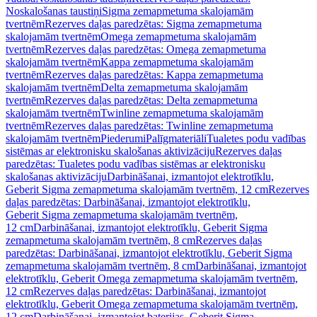
Noskalošanas taustiņi
Sigma zemapmetuma skalojamām
tvertnēm
Rezerves daļas paredzētas: Sigma zemapmetuma
skalojamām tvertnēm
Omega zemapmetuma skalojamām
tvertnēm
Rezerves daļas paredzētas: Omega zemapmetuma
skalojamām tvertnēm
Kappa zemapmetuma skalojamām
tvertnēm
Rezerves daļas paredzētas: Kappa zemapmetuma
skalojamām tvertnēm
Delta zemapmetuma skalojamām
tvertnēm
Rezerves daļas paredzētas: Delta zemapmetuma
skalojamām tvertnēm
Twinline zemapmetuma skalojamām
tvertnēm
Rezerves daļas paredzētas: Twinline zemapmetuma
skalojamām tvertnēm
Piederumi
Palīgmateriāli
Tualetes podu vadības
sistēmas ar elektronisku skalošanas aktivizāciju
Rezerves daļas
paredzētas: Tualetes podu vadības sistēmas ar elektronisku
skalošanas aktivizāciju
Darbināšanai, izmantojot elektrotīklu,
Geberit Sigma zemapmetuma skalojamām tvertnēm, 12 cm
Rezerves
daļas paredzētas: Darbināšanai, izmantojot elektrotīklu,
Geberit Sigma zemapmetuma skalojamām tvertnēm,
12 cm
Darbināšanai, izmantojot elektrotīklu, Geberit Sigma
zemapmetuma skalojamām tvertnēm, 8 cm
Rezerves daļas
paredzētas: Darbināšanai, izmantojot elektrotīklu, Geberit Sigma
zemapmetuma skalojamām tvertnēm, 8 cm
Darbināšanai, izmantojot
elektrotīklu, Geberit Omega zemapmetuma skalojamām tvertnēm,
12 cm
Rezerves daļas paredzētas: Darbināšanai, izmantojot
elektrotīklu, Geberit Omega zemapmetuma skalojamām tvertnēm,
12 cm
Darbināšanai, izmantojot baterijas, Geberit Sigma