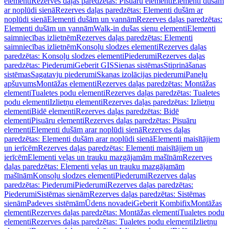
elementi
Rezerves daļas paredzētas: Pisuāru elementi
Elementi dušām
ar noplūdi sienā
Rezerves daļas paredzētas: Elementi dušām ar
noplūdi sienā
Elementi dušām un vannām
Rezerves daļas paredzētas:
Elementi dušām un vannām
Walk-in dušas sienu elementi
Elementi
saimniecības izlietnēm
Rezerves daļas paredzētas: Elementi
saimniecības izlietnēm
Konsoļu slodzes elementi
Rezerves daļas
paredzētas: Konsoļu slodzes elementi
Piederumi
Rezerves daļas
paredzētas: Piederumi
Geberit GIS
Sienas sistēmas
Stiprināšanas
sistēmas
Sagatavju piederumi
Skaņas izolācijas piederumi
Paneļu
apšuvums
Montāžas elementi
Rezerves daļas paredzētas: Montāžas
elementi
Tualetes podu elementi
Rezerves daļas paredzētas: Tualetes
podu elementi
Izlietņu elementi
Rezerves daļas paredzētas: Izlietņu
elementi
Bidē elementi
Rezerves daļas paredzētas: Bidē
elementi
Pisuāru elementi
Rezerves daļas paredzētas: Pisuāru
elementi
Elementi dušām arar noplūdi sienā
Rezerves daļas
paredzētas: Elementi dušām arar noplūdi sienā
Elementi maisītājiem
un ierīcēm
Rezerves daļas paredzētas: Elementi maisītājiem un
ierīcēm
Elementi veļas un trauku mazgājamām mašīnām
Rezerves
daļas paredzētas: Elementi veļas un trauku mazgājamām
mašīnām
Konsoļu slodzes elementi
Piederumi
Rezerves daļas
paredzētas: Piederumi
Piederumi
Rezerves daļas paredzētas:
Piederumi
Sistēmas sienām
Rezerves daļas paredzētas: Sistēmas
sienām
Padeves sistēmām
Ūdens novadei
Geberit Kombifix
Montāžas
elementi
Rezerves daļas paredzētas: Montāžas elementi
Tualetes podu
elementi
Rezerves daļas paredzētas: Tualetes podu elementi
Izlietņu