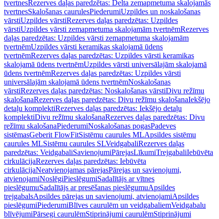
tvertnes
Rezerves daļas paredzētas: Delta zemapmetuma skalojamās
tvertnes
Skalošanas caurules
Piederumi
Uzpildes un noskalošanas
vārsti
Uzpildes vārsti
Rezerves daļas paredzētas: Uzpildes
vārsti
Uzpildes vārsti zemapmetuma skalojamām tvertnēm
Rezerves
daļas paredzētas: Uzpildes vārsti zemapmetuma skalojamām
tvertnēm
Uzpildes vārsti keramikas skalojamā ūdens
tvertnēm
Rezerves daļas paredzētas: Uzpildes vārsti keramikas
skalojamā ūdens tvertnēm
Uzpildes vārsti universālajām skalojamā
ūdens tvertnēm
Rezerves daļas paredzētas: Uzpildes vārsti
universālajām skalojamā ūdens tvertnēm
Noskalošanas
vārsti
Rezerves daļas paredzētas: Noskalošanas vārsti
Divu režīmu
skalošana
Rezerves daļas paredzētas: Divu režīmu skalošana
Iekšējo
detaļu komplekti
Rezerves daļas paredzētas: Iekšējo detaļu
komplekti
Divu režīmu skalošana
Rezerves daļas paredzētas: Divu
režīmu skalošana
Piederumi
Noskalošanas pogas
Padeves
sistēmas
Geberit FlowFit
Sistēmu caurules ML
Apsildes sistēmu
caurules ML
Sistēmu caurules SL
Veidgabali
Rezerves daļas
paredzētas: Veidgabali
Savienojumi
Pārejas
Līkumi
Trejgabali
Iebūvēta
cirkulācija
Rezerves daļas paredzētas: Iebūvēta
cirkulācija
Neatvienojamas pārejas
Pārejas un savienojumi,
atvienojami
Noslēgi
Pieslēgumi
Sadalītājs ar vītnes
pieslēgumu
Sadalītājs ar presēšanas pieslēgumu
Apsildes
trejgabals
Apsildes pārejas un savienojumi, atvienojami
Apsildes
pieslēgumi
Piederumi
Blīves caurulēm un veidgabaliem
Veidgabalu
blīvējumi
Pārsegi caurulēm
Stiprinājumi caurulēm
Stiprinājumi