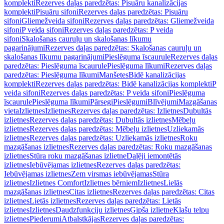
komplekti
Rezerves daļas paredzētas: Pisuāru kanalizācijas
komplekti
Pisuāru sifoni
Rezerves daļas paredzētas: Pisuāru
sifoni
Gliemežveida sifoni
Rezerves daļas paredzētas: Gliemežveida
sifoni
P veida sifoni
Rezerves daļas paredzētas: P veida
sifoni
Skalošanas cauruļu un skalošanas līkumu
pagarinājumi
Rezerves daļas paredzētas: Skalošanas cauruļu un
skalošanas līkumu pagarinājumi
Pieslēguma īscaurule
Rezerves daļas
paredzētas: Pieslēguma īscaurule
Pieslēguma līkumi
Rezerves daļas
paredzētas: Pieslēguma līkumi
Manšetes
Bidē kanalizācijas
komplekti
Rezerves daļas paredzētas: Bidē kanalizācijas komplekti
P
veida sifoni
Rezerves daļas paredzētas: P veida sifoni
Pieslēguma
īscaurule
Pieslēguma līkumi
Pārsegi
Pieslēgumi
Blīvējumi
Mazgāšanas
vieta
Izlietnes
Izlietnes
Rezerves daļas paredzētas: Izlietnes
Dubultās
izlietnes
Rezerves daļas paredzētas: Dubultās izlietnes
Mēbeļu
izlietnes
Rezerves daļas paredzētas: Mēbeļu izlietnes
Uzliekamās
izlietnes
Rezerves daļas paredzētas: Uzliekamās izlietnes
Roku
mazgāšanas izlietnes
Rezerves daļas paredzētas: Roku mazgāšanas
izlietnes
Stūra roku mazgāšanas izlietne
Daļēji iemontētās
izlietnes
Iebūvējamas izlietnes
Rezerves daļas paredzētas:
Iebūvējamas izlietnes
Zem virsmas iebūvējamas
Stūra
izlietnes
Izlietnes Comfort
Izlietnes bērniem
Izlietnes
Lielās
mazgāšanas izlietnes
Citas izlietnes
Rezerves daļas paredzētas: Citas
izlietnes
Lietās izlietnes
Rezerves daļas paredzētas: Lietās
izlietnes
Izlietnes
Daudzfunkciju izlietnes
Ģipša izlietne
Klašu telpu
izlietnes
Piederumi
Atbalstkājas
Rezerves daļas paredzētas: