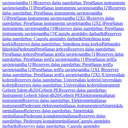
savienojamība [1]
Rezerves daļas paredzētas: Presēšanas instrumentu
savienojamība [1]
Presēšanas instrumentu savienojamība [2]
Rezerves
daļas paredzētas: Presēšanas instrumentu savienojamība
[2]
Presēšanas instrumentu savietojamība [2XL]
Rezerves daļas
paredzētas: Presēšanas instrumentu savietojamība [2XL]
Presēšanas
instrumentu savietojamība [3]
Rezerves daļas paredzētas: Presēšanas
instrumentu savietojamība [3]
Cauruļu apstrādes darbarīki
Rezerves
daļas paredzētas: Cauruļu apstrādes darbarīki
Spiediena testa
korķis
Rezerves daļas paredzētas: Spiediena testa korķis
Pārbaudes
līdzeklis
Piederumi
Presēšanas ierīces
Rezerves daļas paredzētas:
Presēšanas ierīces
Presēšanas ierīču savietojamība [1]
Rezerves daļas
paredzētas: Presēšanas ierīču savietojamība [1]
Presēšanas ierīču
savietojamība [2]
Rezerves daļas paredzētas: Presēšanas ierīču
savietojamība [2]
Presēšanas ierīču savietojamība [2XL]
Rezerves
daļas paredzētas: Presēšanas ierīču savietojamība [2XL]
Universālais
koferis
Rezerves daļas paredzētas: Universālais koferis
Universālais
koferis
Rezerves daļas paredzētas: Universālais koferis
Instrumenti
Geberit Silent-db20/Geberit PE
Rezerves daļas paredzētas:
Instrumenti Geberit Silent-db20/Geberit PE
Elektrometināšanas
instrumenti
Rezerves daļas paredzētas: Elektrometināšanas
instrumenti
Piederumi elektrometināšanas instrumentiem
Simetriskās
metināšanas
Rezerves daļas paredzētas: Simetriskās
metināšanas
Piederumi kontaktmetināšanas
Rezerves daļas
paredzētas: Piederumi kontaktmetināšanas
Cauruļu apstrādes
darbarīki
Rezerves daļas paredzētas: Cauruļu apstrādes