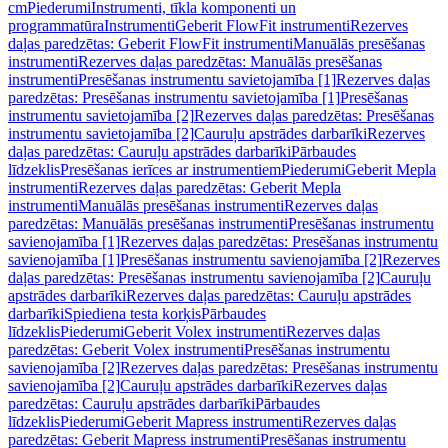
cm
Piederumi
Instrumenti, tīkla komponenti un
programmatūra
Instrumenti
Geberit FlowFit instrumenti
Rezerves
daļas paredzētas: Geberit FlowFit instrumenti
Manuālās presēšanas
instrumenti
Rezerves daļas paredzētas: Manuālās presēšanas
instrumenti
Presēšanas instrumentu savietojamība [1]
Rezerves daļas
paredzētas: Presēšanas instrumentu savietojamība [1]
Presēšanas
instrumentu savietojamība [2]
Rezerves daļas paredzētas: Presēšanas
instrumentu savietojamība [2]
Cauruļu apstrādes darbarīki
Rezerves
daļas paredzētas: Cauruļu apstrādes darbarīki
Pārbaudes
līdzeklis
Presēšanas ierīces ar instrumentiem
Piederumi
Geberit Mepla
instrumenti
Rezerves daļas paredzētas: Geberit Mepla
instrumenti
Manuālās presēšanas instrumenti
Rezerves daļas
paredzētas: Manuālās presēšanas instrumenti
Presēšanas instrumentu
savienojamība [1]
Rezerves daļas paredzētas: Presēšanas instrumentu
savienojamība [1]
Presēšanas instrumentu savienojamība [2]
Rezerves
daļas paredzētas: Presēšanas instrumentu savienojamība [2]
Cauruļu
apstrādes darbarīki
Rezerves daļas paredzētas: Cauruļu apstrādes
darbarīki
Spiediena testa korķis
Pārbaudes
līdzeklis
Piederumi
Geberit Volex instrumenti
Rezerves daļas
paredzētas: Geberit Volex instrumenti
Presēšanas instrumentu
savienojamība [2]
Rezerves daļas paredzētas: Presēšanas instrumentu
savienojamība [2]
Cauruļu apstrādes darbarīki
Rezerves daļas
paredzētas: Cauruļu apstrādes darbarīki
Pārbaudes
līdzeklis
Piederumi
Geberit Mapress instrumenti
Rezerves daļas
paredzētas: Geberit Mapress instrumenti
Presēšanas instrumentu