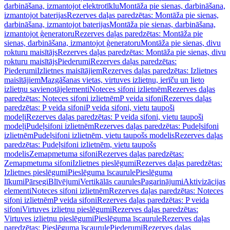
darbināšana, izmantojot elektrotīklu
Montāža pie sienas, darbināšana,
izmantojot baterijas
Rezerves daļas paredzētas: Montāža pie sienas,
darbināšana, izmantojot baterijas
Montāža pie sienas, darbināšana,
izmantojot ģeneratoru
Rezerves daļas paredzētas: Montāža pie
sienas, darbināšana, izmantojot ģeneratoru
Montāža pie sienas, divu
rokturu maisītājs
Rezerves daļas paredzētas: Montāža pie sienas, divu
rokturu maisītājs
Piederumi
Rezerves daļas paredzētas:
Piederumi
Izlietnes maisītājiem
Rezerves daļas paredzētas: Izlietnes
maisītājiem
Mazgāšanas vietas, virtuves izlietņu, ierīču un lieto
izlietņu savienotājelementi
Noteces sifoni izlietnēm
Rezerves daļas
paredzētas: Noteces sifoni izlietnēm
P veida sifoni
Rezerves daļas
paredzētas: P veida sifoni
P veida sifoni, vietu taupoši
modeļi
Rezerves daļas paredzētas: P veida sifoni, vietu taupoši
modeļi
Pudeļsifoni izlietnēm
Rezerves daļas paredzētas: Pudeļsifoni
izlietnēm
Pudeļsifoni izlietnēm, vietu taupošs modelis
Rezerves daļas
paredzētas: Pudeļsifoni izlietnēm, vietu taupošs
modelis
Zemapmetuma sifoni
Rezerves daļas paredzētas:
Zemapmetuma sifoni
Izlietnes pieslēgumi
Rezerves daļas paredzētas:
Izlietnes pieslēgumi
Pieslēguma īscaurule
Pieslēguma
līkumi
Pārsegi
Blīvējumi
Vertikālās caurules
Pagarinājumi
Aktivizācijas
elementi
Noteces sifoni izlietnēm
Rezerves daļas paredzētas: Noteces
sifoni izlietnēm
P veida sifoni
Rezerves daļas paredzētas: P veida
sifoni
Virtuves izlietņu pieslēgumi
Rezerves daļas paredzētas:
Virtuves izlietņu pieslēgumi
Pieslēguma īscaurule
Rezerves daļas
paredzētas: Pieslēguma īscaurule
Piederumi
Rezerves daļas