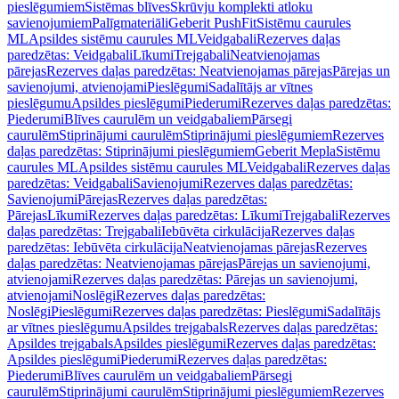
pieslēgumiem
Sistēmas blīves
Skrūvju komplekti atloku
savienojumiem
Palīgmateriāli
Geberit PushFit
Sistēmu caurules
ML
Apsildes sistēmu caurules ML
Veidgabali
Rezerves daļas
paredzētas: Veidgabali
Līkumi
Trejgabali
Neatvienojamas
pārejas
Rezerves daļas paredzētas: Neatvienojamas pārejas
Pārejas un
savienojumi, atvienojami
Pieslēgumi
Sadalītājs ar vītnes
pieslēgumu
Apsildes pieslēgumi
Piederumi
Rezerves daļas paredzētas:
Piederumi
Blīves caurulēm un veidgabaliem
Pārsegi
caurulēm
Stiprinājumi caurulēm
Stiprinājumi pieslēgumiem
Rezerves
daļas paredzētas: Stiprinājumi pieslēgumiem
Geberit Mepla
Sistēmu
caurules ML
Apsildes sistēmu caurules ML
Veidgabali
Rezerves daļas
paredzētas: Veidgabali
Savienojumi
Rezerves daļas paredzētas:
Savienojumi
Pārejas
Rezerves daļas paredzētas:
Pārejas
Līkumi
Rezerves daļas paredzētas: Līkumi
Trejgabali
Rezerves
daļas paredzētas: Trejgabali
Iebūvēta cirkulācija
Rezerves daļas
paredzētas: Iebūvēta cirkulācija
Neatvienojamas pārejas
Rezerves
daļas paredzētas: Neatvienojamas pārejas
Pārejas un savienojumi,
atvienojami
Rezerves daļas paredzētas: Pārejas un savienojumi,
atvienojami
Noslēgi
Rezerves daļas paredzētas:
Noslēgi
Pieslēgumi
Rezerves daļas paredzētas: Pieslēgumi
Sadalītājs
ar vītnes pieslēgumu
Apsildes trejgabals
Rezerves daļas paredzētas:
Apsildes trejgabals
Apsildes pieslēgumi
Rezerves daļas paredzētas:
Apsildes pieslēgumi
Piederumi
Rezerves daļas paredzētas:
Piederumi
Blīves caurulēm un veidgabaliem
Pārsegi
caurulēm
Stiprinājumi caurulēm
Stiprinājumi pieslēgumiem
Rezerves