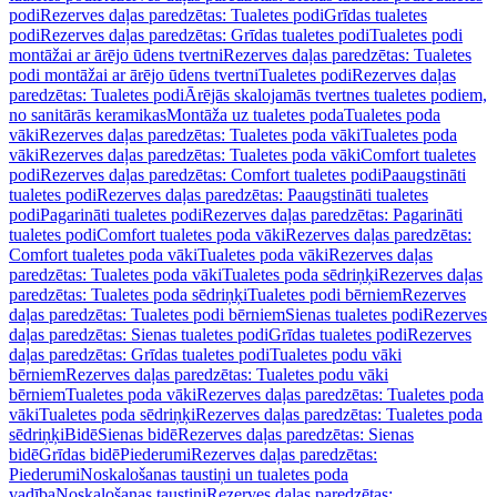
podi
Rezerves daļas paredzētas: Tualetes podi
Grīdas tualetes
podi
Rezerves daļas paredzētas: Grīdas tualetes podi
Tualetes podi
montāžai ar ārējo ūdens tvertni
Rezerves daļas paredzētas: Tualetes
podi montāžai ar ārējo ūdens tvertni
Tualetes podi
Rezerves daļas
paredzētas: Tualetes podi
Ārējās skalojamās tvertnes tualetes podiem,
no sanitārās keramikas
Montāža uz tualetes poda
Tualetes poda
vāki
Rezerves daļas paredzētas: Tualetes poda vāki
Tualetes poda
vāki
Rezerves daļas paredzētas: Tualetes poda vāki
Comfort tualetes
podi
Rezerves daļas paredzētas: Comfort tualetes podi
Paaugstināti
tualetes podi
Rezerves daļas paredzētas: Paaugstināti tualetes
podi
Pagarināti tualetes podi
Rezerves daļas paredzētas: Pagarināti
tualetes podi
Comfort tualetes poda vāki
Rezerves daļas paredzētas:
Comfort tualetes poda vāki
Tualetes poda vāki
Rezerves daļas
paredzētas: Tualetes poda vāki
Tualetes poda sēdriņķi
Rezerves daļas
paredzētas: Tualetes poda sēdriņķi
Tualetes podi bērniem
Rezerves
daļas paredzētas: Tualetes podi bērniem
Sienas tualetes podi
Rezerves
daļas paredzētas: Sienas tualetes podi
Grīdas tualetes podi
Rezerves
daļas paredzētas: Grīdas tualetes podi
Tualetes podu vāki
bērniem
Rezerves daļas paredzētas: Tualetes podu vāki
bērniem
Tualetes poda vāki
Rezerves daļas paredzētas: Tualetes poda
vāki
Tualetes poda sēdriņķi
Rezerves daļas paredzētas: Tualetes poda
sēdriņķi
Bidē
Sienas bidē
Rezerves daļas paredzētas: Sienas
bidē
Grīdas bidē
Piederumi
Rezerves daļas paredzētas:
Piederumi
Noskalošanas taustiņi un tualetes poda
vadība
Noskalošanas taustiņi
Rezerves daļas paredzētas: