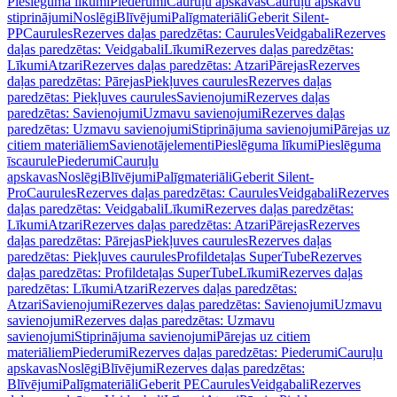
Pieslēguma līkumi
Piederumi
Cauruļu apskavas
Cauruļu apskavu
stiprinājumi
Noslēgi
Blīvējumi
Palīgmateriāli
Geberit Silent-
PP
Caurules
Rezerves daļas paredzētas: Caurules
Veidgabali
Rezerves
daļas paredzētas: Veidgabali
Līkumi
Rezerves daļas paredzētas:
Līkumi
Atzari
Rezerves daļas paredzētas: Atzari
Pārejas
Rezerves
daļas paredzētas: Pārejas
Piekļuves caurules
Rezerves daļas
paredzētas: Piekļuves caurules
Savienojumi
Rezerves daļas
paredzētas: Savienojumi
Uzmavu savienojumi
Rezerves daļas
paredzētas: Uzmavu savienojumi
Stiprinājuma savienojumi
Pārejas uz
citiem materiāliem
Savienotājelementi
Pieslēguma līkumi
Pieslēguma
īscaurule
Piederumi
Cauruļu
apskavas
Noslēgi
Blīvējumi
Palīgmateriāli
Geberit Silent-
Pro
Caurules
Rezerves daļas paredzētas: Caurules
Veidgabali
Rezerves
daļas paredzētas: Veidgabali
Līkumi
Rezerves daļas paredzētas:
Līkumi
Atzari
Rezerves daļas paredzētas: Atzari
Pārejas
Rezerves
daļas paredzētas: Pārejas
Piekļuves caurules
Rezerves daļas
paredzētas: Piekļuves caurules
Profildetaļas SuperTube
Rezerves
daļas paredzētas: Profildetaļas SuperTube
Līkumi
Rezerves daļas
paredzētas: Līkumi
Atzari
Rezerves daļas paredzētas:
Atzari
Savienojumi
Rezerves daļas paredzētas: Savienojumi
Uzmavu
savienojumi
Rezerves daļas paredzētas: Uzmavu
savienojumi
Stiprinājuma savienojumi
Pārejas uz citiem
materiāliem
Piederumi
Rezerves daļas paredzētas: Piederumi
Cauruļu
apskavas
Noslēgi
Blīvējumi
Rezerves daļas paredzētas:
Blīvējumi
Palīgmateriāli
Geberit PE
Caurules
Veidgabali
Rezerves