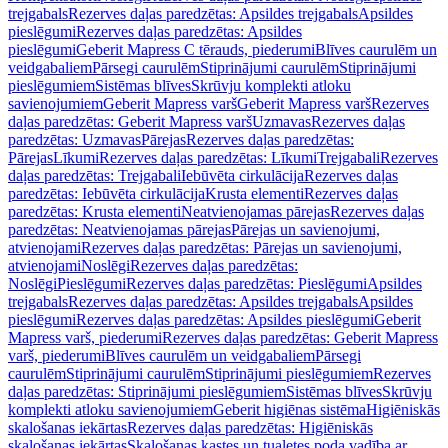
trejgabals
Rezerves daļas paredzētas: Apsildes trejgabals
Apsildes
pieslēgumi
Rezerves daļas paredzētas: Apsildes
pieslēgumi
Geberit Mapress C tērauds, piederumi
Blīves caurulēm un
veidgabaliem
Pārsegi caurulēm
Stiprinājumi caurulēm
Stiprinājumi
pieslēgumiem
Sistēmas blīves
Skrūvju komplekti atloku
savienojumiem
Geberit Mapress varš
Geberit Mapress varš
Rezerves
daļas paredzētas: Geberit Mapress varš
Uzmavas
Rezerves daļas
paredzētas: Uzmavas
Pārejas
Rezerves daļas paredzētas:
Pārejas
Līkumi
Rezerves daļas paredzētas: Līkumi
Trejgabali
Rezerves
daļas paredzētas: Trejgabali
Iebūvēta cirkulācija
Rezerves daļas
paredzētas: Iebūvēta cirkulācija
Krusta elementi
Rezerves daļas
paredzētas: Krusta elementi
Neatvienojamas pārejas
Rezerves daļas
paredzētas: Neatvienojamas pārejas
Pārejas un savienojumi,
atvienojami
Rezerves daļas paredzētas: Pārejas un savienojumi,
atvienojami
Noslēgi
Rezerves daļas paredzētas:
Noslēgi
Pieslēgumi
Rezerves daļas paredzētas: Pieslēgumi
Apsildes
trejgabals
Rezerves daļas paredzētas: Apsildes trejgabals
Apsildes
pieslēgumi
Rezerves daļas paredzētas: Apsildes pieslēgumi
Geberit
Mapress varš, piederumi
Rezerves daļas paredzētas: Geberit Mapress
varš, piederumi
Blīves caurulēm un veidgabaliem
Pārsegi
caurulēm
Stiprinājumi caurulēm
Stiprinājumi pieslēgumiem
Rezerves
daļas paredzētas: Stiprinājumi pieslēgumiem
Sistēmas blīves
Skrūvju
komplekti atloku savienojumiem
Geberit higiēnas sistēma
Higiēniskās
skalošanas iekārtas
Rezerves daļas paredzētas: Higiēniskās
skalošanas iekārtas
Skalošanas kastes un tualetes poda vadība ar