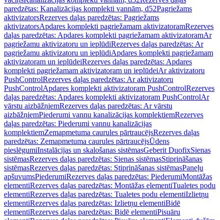
paredzētas: Kanalizācijas komplekti vannām, d52
Pagriežams
aktivizators
Rezerves daļas paredzētas: Pagriežams
aktivizators
Apdares komplekti pagriežamam aktivizatoram
Rezerves
daļas paredzētas: Apdares komplekti pagriežamam aktivizatoram
Ar
pagriežamu aktivizatoru un ieplūdi
Rezerves daļas paredzētas: Ar
pagriežamu aktivizatoru un ieplūdi
Apdares komplekti pagriežamam
aktivizatoram un ieplūdei
Rezerves daļas paredzētas: Apdares
komplekti pagriežamam aktivizatoram un ieplūdei
Ar aktivizatoru
PushControl
Rezerves daļas paredzētas: Ar aktivizatoru
PushControl
Apdares komplekti aktivizatoram PushControl
Rezerves
daļas paredzētas: Apdares komplekti aktivizatoram PushControl
Ar
vārstu aizbāžņiem
Rezerves daļas paredzētas: Ar vārstu
aizbāžņiem
Piederumi vannu kanalizācijas komplektiem
Rezerves
daļas paredzētas: Piederumi vannu kanalizācijas
komplektiem
Zemapmetuma caurules pārtraucējs
Rezerves daļas
paredzētas: Zemapmetuma caurules pārtraucējs
Ūdens
pieslēgumi
Instalācijas un skalošanas sistēmas
Geberit Duofix
Sienas
sistēmas
Rezerves daļas paredzētas: Sienas sistēmas
Stiprināšanas
sistēmas
Rezerves daļas paredzētas: Stiprināšanas sistēmas
Paneļu
apšuvums
Piederumi
Rezerves daļas paredzētas: Piederumi
Montāžas
elementi
Rezerves daļas paredzētas: Montāžas elementi
Tualetes podu
elementi
Rezerves daļas paredzētas: Tualetes podu elementi
Izlietņu
elementi
Rezerves daļas paredzētas: Izlietņu elementi
Bidē
elementi
Rezerves daļas paredzētas: Bidē elementi
Pisuāru