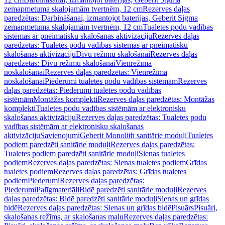
zemapmetuma skalojamām tvertnēm, 12 cm
Rezerves daļas
paredzētas: Darbināšanai, izmantojot baterijas, Geberit Sigma
zemapmetuma skalojamām tvertnēm, 12 cm
Tualetes podu vadības
sistēmas ar pneimatisku skalošanas aktivizāciju
Rezerves daļas
paredzētas: Tualetes podu vadības sistēmas ar pneimatisku
skalošanas aktivizāciju
Divu režīmu skalošanai
Rezerves daļas
paredzētas: Divu režīmu skalošanai
Vienrežīma
noskalošanai
Rezerves daļas paredzētas: Vienrežīma
noskalošanai
Piederumi tualetes podu vadības sistēmām
Rezerves
daļas paredzētas: Piederumi tualetes podu vadības
sistēmām
Montāžas komplekti
Rezerves daļas paredzētas: Montāžas
komplekti
Tualetes podu vadības sistēmām ar elektronisku
skalošanas aktivizāciju
Rezerves daļas paredzētas: Tualetes podu
vadības sistēmām ar elektronisku skalošanas
aktivizāciju
Savienojumi
Geberit Monolith sanitārie moduļi
Tualetes
podiem paredzēti sanitārie moduļi
Rezerves daļas paredzētas:
Tualetes podiem paredzēti sanitārie moduļi
Sienas tualetes
podiem
Rezerves daļas paredzētas: Sienas tualetes podiem
Grīdas
tualetes podiem
Rezerves daļas paredzētas: Grīdas tualetes
podiem
Piederumi
Rezerves daļas paredzētas:
Piederumi
Palīgmateriāli
Bidē paredzēti sanitārie moduļi
Rezerves
daļas paredzētas: Bidē paredzēti sanitārie moduļi
Sienas un grīdas
bidē
Rezerves daļas paredzētas: Sienas un grīdas bidē
Pisuārs
Pisuāri,
skalošanas režīms, ar skalošanas malu
Rezerves daļas paredzētas: