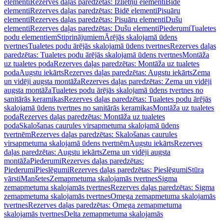
elementi
Rezerves daļas paredzētas: Izlietņu elementi
Bidē
elementi
Rezerves daļas paredzētas: Bidē elementi
Pisuāru
elementi
Rezerves daļas paredzētas: Pisuāru elementi
Dušu
elementi
Rezerves daļas paredzētas: Dušu elementi
Piederumi
Tualetes
podu elementiem
Stiprinājumiem
Ārējās skalojamā ūdens
tvertnes
Tualetes podu ārējās skalojamā ūdens tvertnes
Rezerves daļas
paredzētas: Tualetes podu ārējās skalojamā ūdens tvertnes
Montāža
uz tualetes poda
Rezerves daļas paredzētas: Montāža uz tualetes
poda
Augstu iekārts
Rezerves daļas paredzētas: Augstu iekārts
Zema
un vidēji augsta montāža
Rezerves daļas paredzētas: Zema un vidēji
augsta montāža
Tualetes podu ārējās skalojamā ūdens tvertnes no
sanitārās keramikas
Rezerves daļas paredzētas: Tualetes podu ārējās
skalojamā ūdens tvertnes no sanitārās keramikas
Montāža uz tualetes
poda
Rezerves daļas paredzētas: Montāža uz tualetes
poda
Skalošanas caurules virsapmetuma skalojamā ūdens
tvertnēm
Rezerves daļas paredzētas: Skalošanas caurules
virsapmetuma skalojamā ūdens tvertnēm
Augstu iekārts
Rezerves
daļas paredzētas: Augstu iekārts
Zema un vidēji augsta
montāža
Piederumi
Rezerves daļas paredzētas:
Piederumi
Pieslēgumi
Rezerves daļas paredzētas: Pieslēgumi
Stūra
vārsti
Manšetes
Zemapmetuma skalojamās tvertnes
Sigma
zemapmetuma skalojamās tvertnes
Rezerves daļas paredzētas: Sigma
zemapmetuma skalojamās tvertnes
Omega zemapmetuma skalojamās
tvertnes
Rezerves daļas paredzētas: Omega zemapmetuma
skalojamās tvertnes
Delta zemapmetuma skalojamās