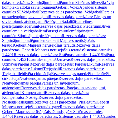
daļas paredzētas: Stiprinājumi pieslēgumiem
Sistēmas blīves
Skrūvju
komplekti atloku savienojumiem
Geberit Volex
Apsildes sistēmu
caurules SL
Veidgabali
Rezerves daļas paredzētas: Veidgabali
Pārejas
un savienojumi, atvienojami
Rezerves daļas paredzētas: Pārejas un
savienojumi, atvienojami
Pieslēgumi
Sadalītājs ar vītnes
pieslēgumu
Piederumi
Rezerves daļas paredzētas: Piederumi
Blīves
caurulēm un veidgabaliem
Pārsegi caurulēm
Stiprinājumi
caurulēm
Stiprinājumi pieslēgumiem
Rezerves daļas paredzētas:
Stiprinājumi pieslēgumiem
Geberit Mapress nerūsējošais
tērauds
Geberit Mapress nerūsējošais tērauds
Rezerves daļas
paredzētas: Geberit Mapress nerūsējošais tērauds
Sistēmas caurules
1.4401
Rezerves daļas paredzētas: Sistēmas caurules 1.4401
Sistēmas
caurules 1.4521
Caurules nipelis
Uzmavas
Rezerves daļas paredzētas:
Uzmavas
Pārejas
Rezerves daļas paredzētas: Pārejas
Līkumi
Rezerves
daļas paredzētas: Līkumi
Trejgabali
Rezerves daļas paredzētas:
Trejgabali
Iebūvēta cirkulācija
Rezerves daļas paredzētas: Iebūvēta
cirkulācija
Neatvienojamas pārejas
Rezerves daļas paredzētas:
Neatvienojamas pārejas
Pārejas un savienojumi,
atvienojami
Rezerves daļas paredzētas: Pārejas un savienojumi,
atvienojami
Kompensatori
Rezerves daļas paredzētas:
Kompensatori
Noslēgi
Rezerves daļas paredzētas:
Noslēgi
Pieslēgumi
Rezerves daļas paredzētas: Pieslēgumi
Geberit
Mapress nerūsējošais tērauds, gāze
Rezerves daļas paredzētas:
Geberit Mapress nerūsējošais tērauds, gāze
Sistēmas caurules
1.4401
Rezerves daļas paredzētas: Sistēmas caurules 1.4401
Caurules