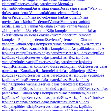
elementi
Rezerves daļas paredzētas: Montāžas
elementi
Piederumi
Dušas sānu sienas
Dušas sānu sienas
“Walk-in”
dušas sānu sienas
Vannu atdalīšanas elementi
Dušas
durvis
Piederumi
Nišas novietošanas kārbas dušām
Nišas
novietošanas kārbas
Piederumi
Vannas
Vannas no sanitārā
akrila
Taisnstūra vannas
Mākslīgā akmens vannas
Vannas
zīdaiņiem
Montāžas elementi
Kāju komplekti un komplekti ar
šķērsstieņiem un sienas enkurskrūvēm
Piederumi
Remonta
komplekti
Papildu piederumi
Savienotājelementi dušām un
vannām
Kanalizācijas komplekti dušas paliktņiem, d52
Rezerves
daļas paredzētas: Kanalizācijas komplekti dušas paliktņiem, d52
Ar
izplūdes vāciņu
Rezerves daļas paredzētas: Ar izplūdes vāciņu
Bez
izplūdes vāciņa
Rezerves daļas paredzētas: Bez izplūdes
vāciņa
Izplūdes vāciņš
Rezerves daļas paredzētas: Izplūdes
vāciņš
Kanalizācijas komplekti dušas paliktņiem, d62
Rezerves daļas
paredzētas: Kanalizācijas komplekti dušas paliktņiem, d62
Ar
izplūdes vāciņu
Rezerves daļas paredzētas: Ar izplūdes vāciņu
Bez
izplūdes vāciņa
Rezerves daļas paredzētas: Bez izplūdes
vāciņa
Izplūdes vāciņš
Rezerves daļas paredzētas: Izplūdes
vāciņš
Kanalizācijas komplekti dušas paliktņiem, d90
Rezerves daļas
paredzētas: Kanalizācijas komplekti dušas paliktņiem, d90
Ar
izplūdes vāciņu
Rezerves daļas paredzētas: Ar izplūdes vāciņu
Bez
izplūdes vāciņa
Rezerves daļas paredzētas: Bez izplūdes
vāciņa
Izplūdes vāciņš
Rezerves daļas paredzētas: Izplūdes
vāciņš
Kanalizācijas komplekti vannām, d52
Rezerves daļas