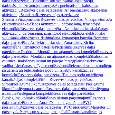
daļas paredzētas: Ar elektronisku skalošanas aktivizāciju,
darbināšana, izmantojot baterijas
Ar pneimatisku skalošanas
aktivizāciju
Rezerves daļas paredzētas: Ar pneimatisku skalošanas
aktivizāciju
Standarta
Rezerves daļas paredzētas:
Standarta
Virsapmetuma
Rezerves daļas paredzētas: Virsapmetuma
Ar
elektronisku skalošanas aktivizāciju, darbināšana, izmantojot
elektrotīklu
Rezerves daļas paredzētas: Ar elektronisku skalošanas
aktivizāciju, darbināšana, izmantojot elektrotīklu
Ar elektronisku
skalošanas aktivizāciju, darbināšana, izmantojot baterijas
Rezerves
daļas paredzētas: Ar elektronisku skalošanas aktivizāciju,
darbināšana, izmantojot baterijas
Piederumi
Rezerves daļas
paredzētas: Piederumi
Montāžas un atjaunošanas komplekti
Rezerves
daļas paredzētas: Montāžas un atjaunošanas komplekti
Skalošanas
caurules, skalošanas līkumi un pārejas
Pārsegplāksnes
Iebūvētas
vadības
Lietošanas palīgelementi
Savienotājelementi tualetes podiem,
pisuāriem un bidē
Tualetes podu un izlietņu kanalizācijas
komplekti
Rezerves daļas paredzētas: Tualetes podu un izlietņu
kanalizācijas komplekti
Sifoni
Rezerves daļas paredzētas:
Sifoni
Pieslēguma līkumi
Rezerves daļas paredzētas: Pieslēguma
līkumi
Pieslēguma īscaurule
Rezerves daļas paredzētas: Pieslēguma
īscaurule
Pieslēguma komplekti
Rezerves daļas paredzētas:
Pieslēguma komplekti
Skalošanas līkumu pagarinājumi
Rezerves
daļas paredzētas: Skalošanas līkumu pagarinājumi
PVC
pieslēgumi
Rezerves daļas paredzētas: PVC pieslēgumi
Manšetes un
pārsegvāki
Pārejas un savienojuma gabali
Pisuāru kanalizācijas