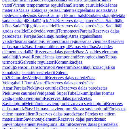
vārsti
Virsmu temperatūras regulēšana
Sistēmu caurule
Ieklāšanas
materiāls
Malas izolācijas joslas
Līmlentes
Izplešanas adatas
Javas
piedevas
Izplešanās šuves
Cauruļu līkumu balsti
Sadales skapji
Metāla
sadales skapji
Sadalītāju klāsts
Rezerves daļas paredzētas: Sadalītāju
klāsts
Sadalītāji grīdas apsildei
Rezerves daļas paredzētas: Sadalītāji
grīdas apsildei
Lodveida ventiļi
Termometrs
Pārejas
Rezerves daļas
paredzētas: Pārejas
Sadalītāju noslēgi
Ātrās atgaisošanas
vārsti
Plūsmas sadalītājs
Temperatūras regulēšanas vienības
Rezerves
daļas paredzētas: Temperatūras regulēšanas vienības
Apsildes
elementu sadalītāji
Rezerves daļas paredzētas: Apsildes elementu
sadalītāji
Apvadi
Regulēšanas komponenti
Servopiedziņas
Telpas
termostati
Galvenie regulatori
Komunikācijas
moduļi
Sensori
Transformatori
Piederumi
Sadalītāju izolācija
Ēku
kanalizācijas sistēmas
Geberit Silent-
db20
Caurules
Veidgabali
Rezerves daļas paredzētas:
Veidgabali
Līkumi
Atzari
Rezerves daļas paredzētas:
Atzari
Pārejas
Piekļuves caurules
Rezerves daļas paredzētas:
Piekļuves caurules
Veidgabali SuperTube
Līkumi
Īpašas formas
veidgabali
Savienojumi
Rezerves daļas paredzētas:
Savienojumi
Metināmie savienojumi
Uzmavu savienojumi
Rezerves
daļas paredzētas: Uzmavu savienojumi
Skavu savienojumi
Pārejas uz
citiem materiāliem
Rezerves daļas paredzētas: Pārejas uz citiem
materiāliem
Savienotājelementi
Rezerves daļas paredzētas:
Savienotājelementi
Pieslēguma līkumi
Rezerves daļas paredzētas: