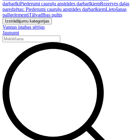
darbarīki
Piederumi cauruļu apstrādes darbarīkiem
Rezerves daļas
paredzētas: Piederumi cauruļu apstrādes darbarīkiem
Lietošanas
palīgelementi
Tālvadības pultis
Izstrādājumu kategorijas
Vannas istabas sērijas
Jaunumi