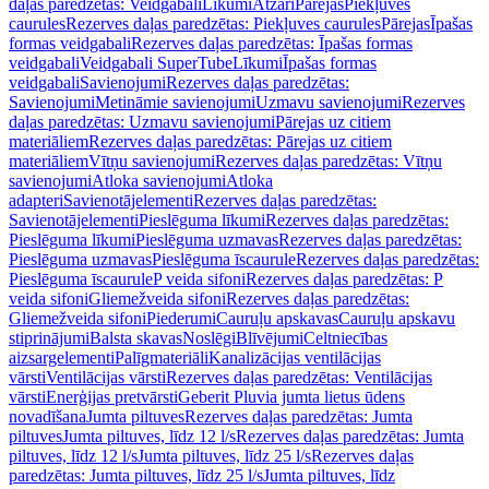
daļas paredzētas: Veidgabali
Līkumi
Atzari
Pārejas
Piekļuves
caurules
Rezerves daļas paredzētas: Piekļuves caurules
Pārejas
Īpašas
formas veidgabali
Rezerves daļas paredzētas: Īpašas formas
veidgabali
Veidgabali SuperTube
Līkumi
Īpašas formas
veidgabali
Savienojumi
Rezerves daļas paredzētas:
Savienojumi
Metināmie savienojumi
Uzmavu savienojumi
Rezerves
daļas paredzētas: Uzmavu savienojumi
Pārejas uz citiem
materiāliem
Rezerves daļas paredzētas: Pārejas uz citiem
materiāliem
Vītņu savienojumi
Rezerves daļas paredzētas: Vītņu
savienojumi
Atloka savienojumi
Atloka
adapteri
Savienotājelementi
Rezerves daļas paredzētas:
Savienotājelementi
Pieslēguma līkumi
Rezerves daļas paredzētas:
Pieslēguma līkumi
Pieslēguma uzmavas
Rezerves daļas paredzētas:
Pieslēguma uzmavas
Pieslēguma īscaurule
Rezerves daļas paredzētas:
Pieslēguma īscaurule
P veida sifoni
Rezerves daļas paredzētas: P
veida sifoni
Gliemežveida sifoni
Rezerves daļas paredzētas:
Gliemežveida sifoni
Piederumi
Cauruļu apskavas
Cauruļu apskavu
stiprinājumi
Balsta skavas
Noslēgi
Blīvējumi
Celtniecības
aizsargelementi
Palīgmateriāli
Kanalizācijas ventilācijas
vārsti
Ventilācijas vārsti
Rezerves daļas paredzētas: Ventilācijas
vārsti
Enerģijas pretvārsti
Geberit Pluvia jumta lietus ūdens
novadīšana
Jumta piltuves
Rezerves daļas paredzētas: Jumta
piltuves
Jumta piltuves, līdz 12 l/s
Rezerves daļas paredzētas: Jumta
piltuves, līdz 12 l/s
Jumta piltuves, līdz 25 l/s
Rezerves daļas
paredzētas: Jumta piltuves, līdz 25 l/s
Jumta piltuves, līdz