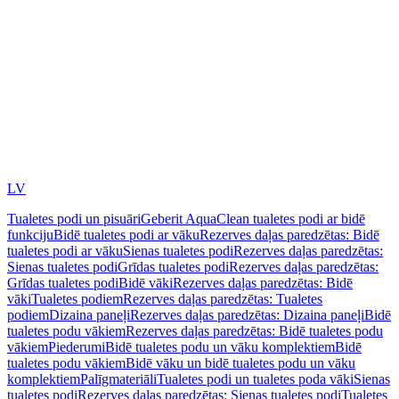
LV
Tualetes podi un pisuāri
Geberit AquaClean tualetes podi ar bidē
funkciju
Bidē tualetes podi ar vāku
Rezerves daļas paredzētas: Bidē
tualetes podi ar vāku
Sienas tualetes podi
Rezerves daļas paredzētas:
Sienas tualetes podi
Grīdas tualetes podi
Rezerves daļas paredzētas:
Grīdas tualetes podi
Bidē vāki
Rezerves daļas paredzētas: Bidē
vāki
Tualetes podiem
Rezerves daļas paredzētas: Tualetes
podiem
Dizaina paneļi
Rezerves daļas paredzētas: Dizaina paneļi
Bidē
tualetes podu vākiem
Rezerves daļas paredzētas: Bidē tualetes podu
vākiem
Piederumi
Bidē tualetes podu un vāku komplektiem
Bidē
tualetes podu vākiem
Bidē vāku un bidē tualetes podu un vāku
komplektiem
Palīgmateriāli
Tualetes podi un tualetes poda vāki
Sienas
tualetes podi
Rezerves daļas paredzētas: Sienas tualetes podi
Tualetes