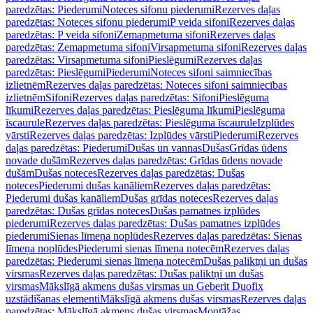
paredzētas: Piederumi
Noteces sifonu piederumi
Rezerves daļas
paredzētas: Noteces sifonu piederumi
P veida sifoni
Rezerves daļas
paredzētas: P veida sifoni
Zemapmetuma sifoni
Rezerves daļas
paredzētas: Zemapmetuma sifoni
Virsapmetuma sifoni
Rezerves daļas
paredzētas: Virsapmetuma sifoni
Pieslēgumi
Rezerves daļas
paredzētas: Pieslēgumi
Piederumi
Noteces sifoni saimniecības
izlietnēm
Rezerves daļas paredzētas: Noteces sifoni saimniecības
izlietnēm
Sifoni
Rezerves daļas paredzētas: Sifoni
Pieslēguma
līkumi
Rezerves daļas paredzētas: Pieslēguma līkumi
Pieslēguma
īscaurule
Rezerves daļas paredzētas: Pieslēguma īscaurule
Izplūdes
vārsti
Rezerves daļas paredzētas: Izplūdes vārsti
Piederumi
Rezerves
daļas paredzētas: Piederumi
Dušas un vannas
Dušas
Grīdas ūdens
novade dušām
Rezerves daļas paredzētas: Grīdas ūdens novade
dušām
Dušas noteces
Rezerves daļas paredzētas: Dušas
noteces
Piederumi dušas kanāliem
Rezerves daļas paredzētas:
Piederumi dušas kanāliem
Dušas grīdas noteces
Rezerves daļas
paredzētas: Dušas grīdas noteces
Dušas pamatnes izplūdes
piederumi
Rezerves daļas paredzētas: Dušas pamatnes izplūdes
piederumi
Sienas līmeņa noplūdes
Rezerves daļas paredzētas: Sienas
līmeņa noplūdes
Piederumi sienas līmeņa notecēm
Rezerves daļas
paredzētas: Piederumi sienas līmeņa notecēm
Dušas paliktņi un dušas
virsmas
Rezerves daļas paredzētas: Dušas paliktņi un dušas
virsmas
Mākslīgā akmens dušas virsmas un Geberit Duofix
uzstādīšanas elementi
Mākslīgā akmens dušas virsmas
Rezerves daļas
paredzētas: Mākslīgā akmens dušas virsmas
Montāžas