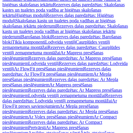
higiēnas skalošanas iekārtu
Rezerves daļas paredzētas: Skalošanas
kastes un tualetes poda vadība ar higiēnas skalošanas
iekārtu
Higiēnas moduļi
Rezerves daļas paredzētas: Higiēnas
moduļi
Skalošanas kastu un tualetes poda vadības ar higiēnas
skalošanas iekārtu piederumi
Rezerves daļas paredzētas: Skalošanas
kastu un tualetes poda vadības ar higiēnas skalošanas iekārtu
piederumi
Barošanas bloki
Rezerves daļas paredzētas: Barošanas
bloki
Tīkla komponenti
Lodveida ventiļi
Caurplūdes ventiļi
zemapmetuma montāžai
Rezerves daļas paredzētas: Caurplūdes
ventiļi zemapmetuma montāžai
Ar Mapress presēšanas
pieslēgumiem
Rezerves daļas paredzētas: Ar Mapress presēšanas
pieslēgumiem
Lodveida ventiļi
Rezerves daļas paredzētas: Lodveida
ventiļi
Ar FlowFit presēšanas pieslēgumiem
Rezerves daļas
paredzētas: Ar FlowFit presēšanas pieslēgumiem
Ar Mepla
presēšanas pieslēgumiem
Rezerves daļas paredzētas: Ar Mepla
presēšanas pieslēgumiem
Ar Mapress presēšanas
pieslēgumiem
Rezerves daļas paredzētas: Ar Mapress presēšanas
pieslēgumiem
Lodveida ventiļi zemapmetuma montāžai
Rezerves
daļas paredzētas: Lodveida ventiļi zemapmetuma montāžai
Ar
FlowFit preses savienojumiem
Ar Mepla presēšanas
pieslēgumiem
Rezerves daļas paredzētas: Ar Mepla presēšanas
pieslēgumiem
Ar Volex presēšanas pieslēgumiem
Ar Compact
pieslēgumiem
Rezerves daļas paredzētas: Ar Compact
pieslēgumiem
Pretvārsti
Ar Mapress presēšanas
pieslēgumiem
Apsildes atgaisošanas vārsti
Ātrās atgaisošanas