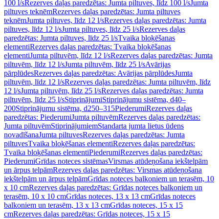
100 l/s
Rezerves daļas paredzētas: Jumta piltuves, līdz 100 l/s
Jumta
piltuves teknēm
Rezerves daļas paredzētas: Jumta piltuves
teknēm
Jumta piltuves, līdz 12 l/s
Rezerves daļas paredzētas: Jumta
piltuves, līdz 12 l/s
Jumta piltuves, līdz 25 l/s
Rezerves daļas
paredzētas: Jumta piltuves, līdz 25 l/s
Tvaika bloķēšanas
elementi
Rezerves daļas paredzētas: Tvaika bloķēšanas
elementi
Jumta piltuvēm, līdz 12 l/s
Rezerves daļas paredzētas: Jumta
piltuvēm, līdz 12 l/s
Jumta piltuvēm, līdz 25 l/s
Avārijas
pārplūdes
Rezerves daļas paredzētas: Avārijas pārplūdes
Jumta
piltuvēm, līdz 12 l/s
Rezerves daļas paredzētas: Jumta piltuvēm, līdz
12 l/s
Jumta piltuvēm, līdz 25 l/s
Rezerves daļas paredzētas: Jumta
piltuvēm, līdz 25 l/s
Stiprinājumi
Stiprinājumu sistēma, d40–
200
Stiprinājumu sistēma, d250–315
Piederumi
Rezerves daļas
paredzētas: Piederumi
Jumta piltuvēm
Rezerves daļas paredzētas:
Jumta piltuvēm
Stiprinājumiem
Standarta jumta lietus ūdens
novadīšana
Jumta piltuves
Rezerves daļas paredzētas: Jumta
piltuves
Tvaika bloķēšanas elementi
Rezerves daļas paredzētas:
Tvaika bloķēšanas elementi
Piederumi
Rezerves daļas paredzētas:
Piederumi
Grīdas noteces sistēmas
Virsmas atūdeņošana iekštelpām
un ārpus telpām
Rezerves daļas paredzētas: Virsmas atūdeņošana
iekštelpām un ārpus telpām
Grīdas noteces balkoniem un terasēm, 10
x 10 cm
Rezerves daļas paredzētas: Grīdas noteces balkoniem un
terasēm, 10 x 10 cm
Grīdas noteces, 13 x 13 cm
Grīdas noteces
balkoniem un terasēm, 13 x 13 cm
Grīdas noteces, 15 x 15
cm
Rezerves daļas paredzētas: Grīdas noteces, 15 x 15