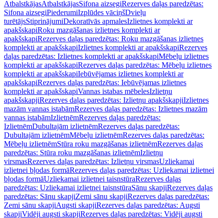
Atbalstkājas
Atbalstkājas
Sifona aizsegi
Rezerves daļas paredzētas:
Sifona aizsegi
Piederumi
Izplūdes vāciņš
Dvieļu
turētājs
Stiprinājumi
Dekoratīvās apmales
Izlietnes komplekti ar
apakšskapi
Roku mazgāšanas izlietnes komplekti ar
apakšskapi
Rezerves daļas paredzētas: Roku mazgāšanas izlietnes
komplekti ar apakšskapi
Izlietnes komplekti ar apakšskapi
Rezerves
daļas paredzētas: Izlietnes komplekti ar apakšskapi
Mēbeļu izlietnes
komplekti ar apakšskapi
Rezerves daļas paredzētas: Mēbeļu izlietnes
komplekti ar apakšskapi
Iebūvējamas izlietnes komplekti ar
apakšskapi
Rezerves daļas paredzētas: Iebūvējamas izlietnes
komplekti ar apakšskapi
Vannas istabas mēbeles
Izlietņu
apakšskapji
Rezerves daļas paredzētas: Izlietņu apakšskapji
Izlietnes
mazām vannas istabām
Rezerves daļas paredzētas: Izlietnes mazām
vannas istabām
Izlietnēm
Rezerves daļas paredzētas:
Izlietnēm
Dubultajām izlietnēm
Rezerves daļas paredzētas:
Dubultajām izlietnēm
Mēbeļu izlietnēm
Rezerves daļas paredzētas:
Mēbeļu izlietnēm
Stūra roku mazgāšanas izlietnēm
Rezerves daļas
paredzētas: Stūra roku mazgāšanas izlietnēm
Izlietņu
virsmas
Rezerves daļas paredzētas: Izlietņu virsmas
Uzliekamai
izlietnei bļodas formā
Rezerves daļas paredzētas: Uzliekamai izlietnei
bļodas formā
Uzliekamai izlietnei taisnstūra
Rezerves daļas
paredzētas: Uzliekamai izlietnei taisnstūra
Sānu skapji
Rezerves daļas
paredzētas: Sānu skapji
Zemi sānu skapji
Rezerves daļas paredzētas:
Zemi sānu skapji
Augsti skapji
Rezerves daļas paredzētas: Augsti
skapji
Vidēji augsti skapji
Rezerves daļas paredzētas: Vidēji augsti