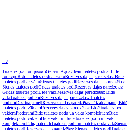
LV
Tualetes podi un pisuāri
Geberit AquaClean tualetes podi ar bidē
funkciju
Bidē tualetes podi ar vāku
Rezerves daļas paredzētas: Bidē
tualetes podi ar vāku
Sienas tualetes podi
Rezerves daļas paredzētas:
Sienas tualetes podi
Grīdas tualetes podi
Rezerves daļas paredzētas:
Grīdas tualetes podi
Bidē vāki
Rezerves daļas paredzētas: Bidē
vāki
Tualetes podiem
Rezerves daļas paredzētas: Tualetes
podiem
Dizaina paneļi
Rezerves daļas paredzētas: Dizaina paneļi
Bidē
tualetes podu vākiem
Rezerves daļas paredzētas: Bidē tualetes podu
vākiem
Piederumi
Bidē tualetes podu un vāku komplektiem
Bidē
tualetes podu vākiem
Bidē vāku un bidē tualetes podu un vāku
komplektiem
Palīgmateriāli
Tualetes podi un tualetes poda vāki
Sienas
tualetes podi
Rezerves daļas paredzētas: Sienas tualetes podi
Tualetes