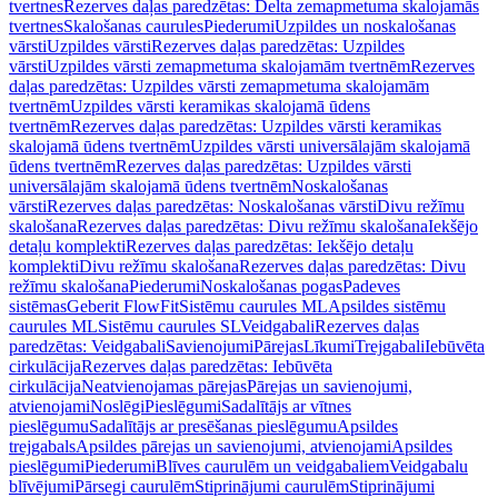
tvertnes
Rezerves daļas paredzētas: Delta zemapmetuma skalojamās
tvertnes
Skalošanas caurules
Piederumi
Uzpildes un noskalošanas
vārsti
Uzpildes vārsti
Rezerves daļas paredzētas: Uzpildes
vārsti
Uzpildes vārsti zemapmetuma skalojamām tvertnēm
Rezerves
daļas paredzētas: Uzpildes vārsti zemapmetuma skalojamām
tvertnēm
Uzpildes vārsti keramikas skalojamā ūdens
tvertnēm
Rezerves daļas paredzētas: Uzpildes vārsti keramikas
skalojamā ūdens tvertnēm
Uzpildes vārsti universālajām skalojamā
ūdens tvertnēm
Rezerves daļas paredzētas: Uzpildes vārsti
universālajām skalojamā ūdens tvertnēm
Noskalošanas
vārsti
Rezerves daļas paredzētas: Noskalošanas vārsti
Divu režīmu
skalošana
Rezerves daļas paredzētas: Divu režīmu skalošana
Iekšējo
detaļu komplekti
Rezerves daļas paredzētas: Iekšējo detaļu
komplekti
Divu režīmu skalošana
Rezerves daļas paredzētas: Divu
režīmu skalošana
Piederumi
Noskalošanas pogas
Padeves
sistēmas
Geberit FlowFit
Sistēmu caurules ML
Apsildes sistēmu
caurules ML
Sistēmu caurules SL
Veidgabali
Rezerves daļas
paredzētas: Veidgabali
Savienojumi
Pārejas
Līkumi
Trejgabali
Iebūvēta
cirkulācija
Rezerves daļas paredzētas: Iebūvēta
cirkulācija
Neatvienojamas pārejas
Pārejas un savienojumi,
atvienojami
Noslēgi
Pieslēgumi
Sadalītājs ar vītnes
pieslēgumu
Sadalītājs ar presēšanas pieslēgumu
Apsildes
trejgabals
Apsildes pārejas un savienojumi, atvienojami
Apsildes
pieslēgumi
Piederumi
Blīves caurulēm un veidgabaliem
Veidgabalu
blīvējumi
Pārsegi caurulēm
Stiprinājumi caurulēm
Stiprinājumi