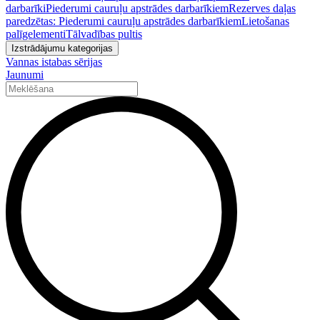
darbarīki
Piederumi cauruļu apstrādes darbarīkiem
Rezerves daļas
paredzētas: Piederumi cauruļu apstrādes darbarīkiem
Lietošanas
palīgelementi
Tālvadības pultis
Izstrādājumu kategorijas
Vannas istabas sērijas
Jaunumi