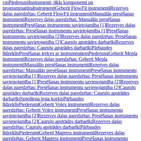
cm
Piederumi
Instrumenti, tīkla komponenti un
programmatūra
Instrumenti
Geberit FlowFit instrumenti
Rezerves
daļas paredzētas: Geberit FlowFit instrumenti
Manuālās presēšanas
instrumenti
Rezerves daļas paredzētas: Manuālās presēšanas
instrumenti
Presēšanas instrumentu savietojamība [1]
Rezerves daļas
paredzētas: Presēšanas instrumentu savietojamība [1]
Presēšanas
instrumentu savietojamība [2]
Rezerves daļas paredzētas: Presēšanas
instrumentu savietojamība [2]
Cauruļu apstrādes darbarīki
Rezerves
daļas paredzētas: Cauruļu apstrādes darbarīki
Pārbaudes
līdzeklis
Presēšanas ierīces ar instrumentiem
Piederumi
Geberit Mepla
instrumenti
Rezerves daļas paredzētas: Geberit Mepla
instrumenti
Manuālās presēšanas instrumenti
Rezerves daļas
paredzētas: Manuālās presēšanas instrumenti
Presēšanas instrumentu
savienojamība [1]
Rezerves daļas paredzētas: Presēšanas instrumentu
savienojamība [1]
Presēšanas instrumentu savienojamība [2]
Rezerves
daļas paredzētas: Presēšanas instrumentu savienojamība [2]
Cauruļu
apstrādes darbarīki
Rezerves daļas paredzētas: Cauruļu apstrādes
darbarīki
Spiediena testa korķis
Pārbaudes
līdzeklis
Piederumi
Geberit Volex instrumenti
Rezerves daļas
paredzētas: Geberit Volex instrumenti
Presēšanas instrumentu
savienojamība [2]
Rezerves daļas paredzētas: Presēšanas instrumentu
savienojamība [2]
Cauruļu apstrādes darbarīki
Rezerves daļas
paredzētas: Cauruļu apstrādes darbarīki
Pārbaudes
līdzeklis
Piederumi
Geberit Mapress instrumenti
Rezerves daļas
paredzētas: Geberit Mapress instrumenti
Presēšanas instrumentu