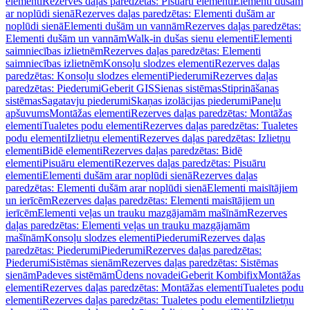
elementi
Rezerves daļas paredzētas: Pisuāru elementi
Elementi dušām
ar noplūdi sienā
Rezerves daļas paredzētas: Elementi dušām ar
noplūdi sienā
Elementi dušām un vannām
Rezerves daļas paredzētas:
Elementi dušām un vannām
Walk-in dušas sienu elementi
Elementi
saimniecības izlietnēm
Rezerves daļas paredzētas: Elementi
saimniecības izlietnēm
Konsoļu slodzes elementi
Rezerves daļas
paredzētas: Konsoļu slodzes elementi
Piederumi
Rezerves daļas
paredzētas: Piederumi
Geberit GIS
Sienas sistēmas
Stiprināšanas
sistēmas
Sagatavju piederumi
Skaņas izolācijas piederumi
Paneļu
apšuvums
Montāžas elementi
Rezerves daļas paredzētas: Montāžas
elementi
Tualetes podu elementi
Rezerves daļas paredzētas: Tualetes
podu elementi
Izlietņu elementi
Rezerves daļas paredzētas: Izlietņu
elementi
Bidē elementi
Rezerves daļas paredzētas: Bidē
elementi
Pisuāru elementi
Rezerves daļas paredzētas: Pisuāru
elementi
Elementi dušām arar noplūdi sienā
Rezerves daļas
paredzētas: Elementi dušām arar noplūdi sienā
Elementi maisītājiem
un ierīcēm
Rezerves daļas paredzētas: Elementi maisītājiem un
ierīcēm
Elementi veļas un trauku mazgājamām mašīnām
Rezerves
daļas paredzētas: Elementi veļas un trauku mazgājamām
mašīnām
Konsoļu slodzes elementi
Piederumi
Rezerves daļas
paredzētas: Piederumi
Piederumi
Rezerves daļas paredzētas:
Piederumi
Sistēmas sienām
Rezerves daļas paredzētas: Sistēmas
sienām
Padeves sistēmām
Ūdens novadei
Geberit Kombifix
Montāžas
elementi
Rezerves daļas paredzētas: Montāžas elementi
Tualetes podu
elementi
Rezerves daļas paredzētas: Tualetes podu elementi
Izlietņu