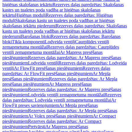
higiēnas skalošanas iekārtu
Rezerves daļas paredzētas: Skalošanas
kastes un tualetes poda vadība ar higiēnas skalošanas
iekārtu
Higiēnas moduļi
Rezerves daļas paredzētas: Higiēnas
moduļi
Skalošanas kastu un tualetes poda vadības ar higiēnas
skalošanas iekārtu piederumi
Rezerves daļas paredzētas: Skalošanas
kastu un tualetes poda vadības ar higiēnas skalošanas iekārtu
piederumi
Barošanas bloki
Rezerves daļas paredzētas: Barošanas
bloki
Tīkla komponenti
Lodveida ventiļi
Caurplūdes ventiļi
zemapmetuma montāžai
Rezerves daļas paredzētas: Caurplūdes
ventiļi zemapmetuma montāžai
Ar Mapress presēšanas
pieslēgumiem
Rezerves daļas paredzētas: Ar Mapress presēšanas
pieslēgumiem
Lodveida ventiļi
Rezerves daļas paredzētas: Lodveida
ventiļi
Ar FlowFit presēšanas pieslēgumiem
Rezerves daļas
paredzētas: Ar FlowFit presēšanas pieslēgumiem
Ar Mepla
presēšanas pieslēgumiem
Rezerves daļas paredzētas: Ar Mepla
presēšanas pieslēgumiem
Ar Mapress presēšanas
pieslēgumiem
Rezerves daļas paredzētas: Ar Mapress presēšanas
pieslēgumiem
Lodveida ventiļi zemapmetuma montāžai
Rezerves
daļas paredzētas: Lodveida ventiļi zemapmetuma montāžai
Ar
FlowFit preses savienojumiem
Ar Mepla presēšanas
pieslēgumiem
Rezerves daļas paredzētas: Ar Mepla presēšanas
pieslēgumiem
Ar Volex presēšanas pieslēgumiem
Ar Compact
pieslēgumiem
Rezerves daļas paredzētas: Ar Compact
pieslēgumiem
Pretvārsti
Ar Mapress presēšanas
pieslēgumiem
Apsildes atgaisošanas vārsti
Ātrās atgaisošanas