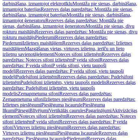
darbināšana, izmantojot elektrotīklu
Montāža pie sienas, darbināšana,
izmantojot baterijas
Rezerves daļas paredzētas: Montāža pie sienas,
darbināšana, izmantojot baterijas
Montāža pie sienas, darbināšana,
izmantojot ģeneratoru
Rezerves daļas paredzētas: Montāža pie
sienas, darbināšana, izmantojot ģeneratoru
Montāža pie sienas, divu
rokturu maisītājs
Rezerves daļas paredzētas: Montāža pie sienas, divu
rokturu maisītājs
Piederumi
Rezerves daļas paredzētas:
Piederumi
Izlietnes maisītājiem
Rezerves daļas paredzētas: Izlietnes
maisītājiem
Mazgāšanas vietas, virtuves izlietņu, ierīču un lieto
izlietņu savienotājelementi
Noteces sifoni izlietnēm
Rezerves daļas
paredzētas: Noteces sifoni izlietnēm
P veida sifoni
Rezerves daļas
paredzētas: P veida sifoni
P veida sifoni, vietu taupoši
modeļi
Rezerves daļas paredzētas: P veida sifoni, vietu taupoši
modeļi
Pudeļsifoni izlietnēm
Rezerves daļas paredzētas: Pudeļsifoni
izlietnēm
Pudeļsifoni izlietnēm, vietu taupošs modelis
Rezerves daļas
paredzētas: Pudeļsifoni izlietnēm, vietu taupošs
modelis
Zemapmetuma sifoni
Rezerves daļas paredzētas:
Zemapmetuma sifoni
Izlietnes pieslēgumi
Rezerves daļas paredzētas:
Izlietnes pieslēgumi
Pieslēguma īscaurule
Pieslēguma
līkumi
Pārsegi
Blīvējumi
Vertikālās caurules
Pagarinājumi
Aktivizācijas
elementi
Noteces sifoni izlietnēm
Rezerves daļas paredzētas: Noteces
sifoni izlietnēm
P veida sifoni
Rezerves daļas paredzētas: P veida
sifoni
Virtuves izlietņu pieslēgumi
Rezerves daļas paredzētas:
Virtuves izlietņu pieslēgumi
Pieslēguma īscaurule
Rezerves daļas
paredzētas: Pieslēguma īscaurule
Piederumi
Rezerves daļas