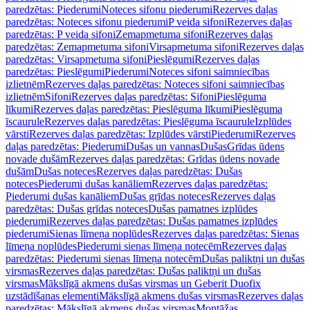
paredzētas: Piederumi
Noteces sifonu piederumi
Rezerves daļas
paredzētas: Noteces sifonu piederumi
P veida sifoni
Rezerves daļas
paredzētas: P veida sifoni
Zemapmetuma sifoni
Rezerves daļas
paredzētas: Zemapmetuma sifoni
Virsapmetuma sifoni
Rezerves daļas
paredzētas: Virsapmetuma sifoni
Pieslēgumi
Rezerves daļas
paredzētas: Pieslēgumi
Piederumi
Noteces sifoni saimniecības
izlietnēm
Rezerves daļas paredzētas: Noteces sifoni saimniecības
izlietnēm
Sifoni
Rezerves daļas paredzētas: Sifoni
Pieslēguma
līkumi
Rezerves daļas paredzētas: Pieslēguma līkumi
Pieslēguma
īscaurule
Rezerves daļas paredzētas: Pieslēguma īscaurule
Izplūdes
vārsti
Rezerves daļas paredzētas: Izplūdes vārsti
Piederumi
Rezerves
daļas paredzētas: Piederumi
Dušas un vannas
Dušas
Grīdas ūdens
novade dušām
Rezerves daļas paredzētas: Grīdas ūdens novade
dušām
Dušas noteces
Rezerves daļas paredzētas: Dušas
noteces
Piederumi dušas kanāliem
Rezerves daļas paredzētas:
Piederumi dušas kanāliem
Dušas grīdas noteces
Rezerves daļas
paredzētas: Dušas grīdas noteces
Dušas pamatnes izplūdes
piederumi
Rezerves daļas paredzētas: Dušas pamatnes izplūdes
piederumi
Sienas līmeņa noplūdes
Rezerves daļas paredzētas: Sienas
līmeņa noplūdes
Piederumi sienas līmeņa notecēm
Rezerves daļas
paredzētas: Piederumi sienas līmeņa notecēm
Dušas paliktņi un dušas
virsmas
Rezerves daļas paredzētas: Dušas paliktņi un dušas
virsmas
Mākslīgā akmens dušas virsmas un Geberit Duofix
uzstādīšanas elementi
Mākslīgā akmens dušas virsmas
Rezerves daļas
paredzētas: Mākslīgā akmens dušas virsmas
Montāžas