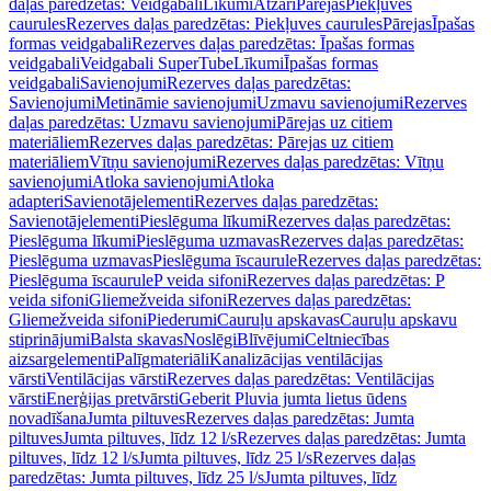
daļas paredzētas: Veidgabali
Līkumi
Atzari
Pārejas
Piekļuves
caurules
Rezerves daļas paredzētas: Piekļuves caurules
Pārejas
Īpašas
formas veidgabali
Rezerves daļas paredzētas: Īpašas formas
veidgabali
Veidgabali SuperTube
Līkumi
Īpašas formas
veidgabali
Savienojumi
Rezerves daļas paredzētas:
Savienojumi
Metināmie savienojumi
Uzmavu savienojumi
Rezerves
daļas paredzētas: Uzmavu savienojumi
Pārejas uz citiem
materiāliem
Rezerves daļas paredzētas: Pārejas uz citiem
materiāliem
Vītņu savienojumi
Rezerves daļas paredzētas: Vītņu
savienojumi
Atloka savienojumi
Atloka
adapteri
Savienotājelementi
Rezerves daļas paredzētas:
Savienotājelementi
Pieslēguma līkumi
Rezerves daļas paredzētas:
Pieslēguma līkumi
Pieslēguma uzmavas
Rezerves daļas paredzētas:
Pieslēguma uzmavas
Pieslēguma īscaurule
Rezerves daļas paredzētas:
Pieslēguma īscaurule
P veida sifoni
Rezerves daļas paredzētas: P
veida sifoni
Gliemežveida sifoni
Rezerves daļas paredzētas:
Gliemežveida sifoni
Piederumi
Cauruļu apskavas
Cauruļu apskavu
stiprinājumi
Balsta skavas
Noslēgi
Blīvējumi
Celtniecības
aizsargelementi
Palīgmateriāli
Kanalizācijas ventilācijas
vārsti
Ventilācijas vārsti
Rezerves daļas paredzētas: Ventilācijas
vārsti
Enerģijas pretvārsti
Geberit Pluvia jumta lietus ūdens
novadīšana
Jumta piltuves
Rezerves daļas paredzētas: Jumta
piltuves
Jumta piltuves, līdz 12 l/s
Rezerves daļas paredzētas: Jumta
piltuves, līdz 12 l/s
Jumta piltuves, līdz 25 l/s
Rezerves daļas
paredzētas: Jumta piltuves, līdz 25 l/s
Jumta piltuves, līdz