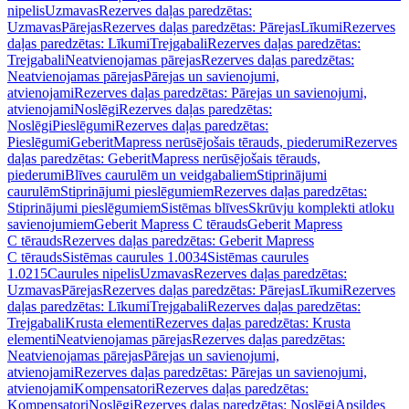
nipelis
Uzmavas
Rezerves daļas paredzētas:
Uzmavas
Pārejas
Rezerves daļas paredzētas: Pārejas
Līkumi
Rezerves
daļas paredzētas: Līkumi
Trejgabali
Rezerves daļas paredzētas:
Trejgabali
Neatvienojamas pārejas
Rezerves daļas paredzētas:
Neatvienojamas pārejas
Pārejas un savienojumi,
atvienojami
Rezerves daļas paredzētas: Pārejas un savienojumi,
atvienojami
Noslēgi
Rezerves daļas paredzētas:
Noslēgi
Pieslēgumi
Rezerves daļas paredzētas:
Pieslēgumi
GeberitMapress nerūsējošais tērauds, piederumi
Rezerves
daļas paredzētas: GeberitMapress nerūsējošais tērauds,
piederumi
Blīves caurulēm un veidgabaliem
Stiprinājumi
caurulēm
Stiprinājumi pieslēgumiem
Rezerves daļas paredzētas:
Stiprinājumi pieslēgumiem
Sistēmas blīves
Skrūvju komplekti atloku
savienojumiem
Geberit Mapress C tērauds
Geberit Mapress
C tērauds
Rezerves daļas paredzētas: Geberit Mapress
C tērauds
Sistēmas caurules 1.0034
Sistēmas caurules
1.0215
Caurules nipelis
Uzmavas
Rezerves daļas paredzētas:
Uzmavas
Pārejas
Rezerves daļas paredzētas: Pārejas
Līkumi
Rezerves
daļas paredzētas: Līkumi
Trejgabali
Rezerves daļas paredzētas:
Trejgabali
Krusta elementi
Rezerves daļas paredzētas: Krusta
elementi
Neatvienojamas pārejas
Rezerves daļas paredzētas:
Neatvienojamas pārejas
Pārejas un savienojumi,
atvienojami
Rezerves daļas paredzētas: Pārejas un savienojumi,
atvienojami
Kompensatori
Rezerves daļas paredzētas:
Kompensatori
Noslēgi
Rezerves daļas paredzētas: Noslēgi
Apsildes