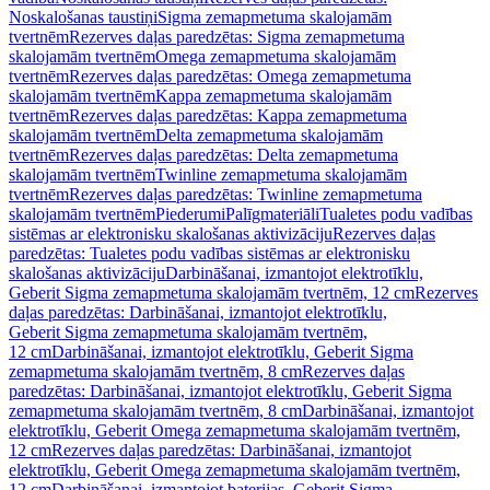
Noskalošanas taustiņi
Sigma zemapmetuma skalojamām
tvertnēm
Rezerves daļas paredzētas: Sigma zemapmetuma
skalojamām tvertnēm
Omega zemapmetuma skalojamām
tvertnēm
Rezerves daļas paredzētas: Omega zemapmetuma
skalojamām tvertnēm
Kappa zemapmetuma skalojamām
tvertnēm
Rezerves daļas paredzētas: Kappa zemapmetuma
skalojamām tvertnēm
Delta zemapmetuma skalojamām
tvertnēm
Rezerves daļas paredzētas: Delta zemapmetuma
skalojamām tvertnēm
Twinline zemapmetuma skalojamām
tvertnēm
Rezerves daļas paredzētas: Twinline zemapmetuma
skalojamām tvertnēm
Piederumi
Palīgmateriāli
Tualetes podu vadības
sistēmas ar elektronisku skalošanas aktivizāciju
Rezerves daļas
paredzētas: Tualetes podu vadības sistēmas ar elektronisku
skalošanas aktivizāciju
Darbināšanai, izmantojot elektrotīklu,
Geberit Sigma zemapmetuma skalojamām tvertnēm, 12 cm
Rezerves
daļas paredzētas: Darbināšanai, izmantojot elektrotīklu,
Geberit Sigma zemapmetuma skalojamām tvertnēm,
12 cm
Darbināšanai, izmantojot elektrotīklu, Geberit Sigma
zemapmetuma skalojamām tvertnēm, 8 cm
Rezerves daļas
paredzētas: Darbināšanai, izmantojot elektrotīklu, Geberit Sigma
zemapmetuma skalojamām tvertnēm, 8 cm
Darbināšanai, izmantojot
elektrotīklu, Geberit Omega zemapmetuma skalojamām tvertnēm,
12 cm
Rezerves daļas paredzētas: Darbināšanai, izmantojot
elektrotīklu, Geberit Omega zemapmetuma skalojamām tvertnēm,
12 cm
Darbināšanai, izmantojot baterijas, Geberit Sigma