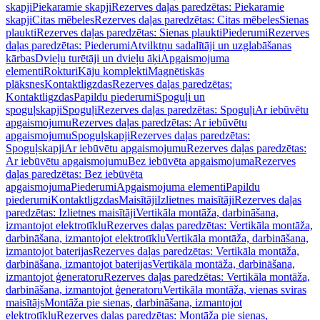
skapji
Piekaramie skapji
Rezerves daļas paredzētas: Piekaramie
skapji
Citas mēbeles
Rezerves daļas paredzētas: Citas mēbeles
Sienas
plaukti
Rezerves daļas paredzētas: Sienas plaukti
Piederumi
Rezerves
daļas paredzētas: Piederumi
Atvilktņu sadalītāji un uzglabāšanas
kārbas
Dvieļu turētāji un dvieļu āķi
Apgaismojuma
elementi
Rokturi
Kāju komplekti
Magnētiskās
plāksnes
Kontaktligzdas
Rezerves daļas paredzētas:
Kontaktligzdas
Papildu piederumi
Spoguļi un
spoguļskapji
Spoguļi
Rezerves daļas paredzētas: Spoguļi
Ar iebūvētu
apgaismojumu
Rezerves daļas paredzētas: Ar iebūvētu
apgaismojumu
Spoguļskapji
Rezerves daļas paredzētas:
Spoguļskapji
Ar iebūvētu apgaismojumu
Rezerves daļas paredzētas:
Ar iebūvētu apgaismojumu
Bez iebūvēta apgaismojuma
Rezerves
daļas paredzētas: Bez iebūvēta
apgaismojuma
Piederumi
Apgaismojuma elementi
Papildu
piederumi
Kontaktligzdas
Maisītāji
Izlietnes maisītāji
Rezerves daļas
paredzētas: Izlietnes maisītāji
Vertikāla montāža, darbināšana,
izmantojot elektrotīklu
Rezerves daļas paredzētas: Vertikāla montāža,
darbināšana, izmantojot elektrotīklu
Vertikāla montāža, darbināšana,
izmantojot baterijas
Rezerves daļas paredzētas: Vertikāla montāža,
darbināšana, izmantojot baterijas
Vertikāla montāža, darbināšana,
izmantojot ģeneratoru
Rezerves daļas paredzētas: Vertikāla montāža,
darbināšana, izmantojot ģeneratoru
Vertikāla montāža, vienas sviras
maisītājs
Montāža pie sienas, darbināšana, izmantojot
elektrotīklu
Rezerves daļas paredzētas: Montāža pie sienas,