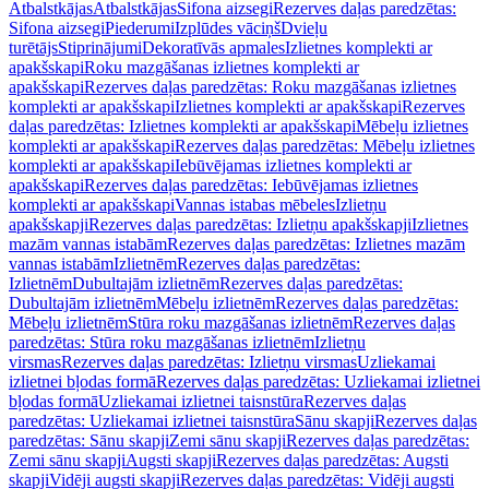
Atbalstkājas
Atbalstkājas
Sifona aizsegi
Rezerves daļas paredzētas:
Sifona aizsegi
Piederumi
Izplūdes vāciņš
Dvieļu
turētājs
Stiprinājumi
Dekoratīvās apmales
Izlietnes komplekti ar
apakšskapi
Roku mazgāšanas izlietnes komplekti ar
apakšskapi
Rezerves daļas paredzētas: Roku mazgāšanas izlietnes
komplekti ar apakšskapi
Izlietnes komplekti ar apakšskapi
Rezerves
daļas paredzētas: Izlietnes komplekti ar apakšskapi
Mēbeļu izlietnes
komplekti ar apakšskapi
Rezerves daļas paredzētas: Mēbeļu izlietnes
komplekti ar apakšskapi
Iebūvējamas izlietnes komplekti ar
apakšskapi
Rezerves daļas paredzētas: Iebūvējamas izlietnes
komplekti ar apakšskapi
Vannas istabas mēbeles
Izlietņu
apakšskapji
Rezerves daļas paredzētas: Izlietņu apakšskapji
Izlietnes
mazām vannas istabām
Rezerves daļas paredzētas: Izlietnes mazām
vannas istabām
Izlietnēm
Rezerves daļas paredzētas:
Izlietnēm
Dubultajām izlietnēm
Rezerves daļas paredzētas:
Dubultajām izlietnēm
Mēbeļu izlietnēm
Rezerves daļas paredzētas:
Mēbeļu izlietnēm
Stūra roku mazgāšanas izlietnēm
Rezerves daļas
paredzētas: Stūra roku mazgāšanas izlietnēm
Izlietņu
virsmas
Rezerves daļas paredzētas: Izlietņu virsmas
Uzliekamai
izlietnei bļodas formā
Rezerves daļas paredzētas: Uzliekamai izlietnei
bļodas formā
Uzliekamai izlietnei taisnstūra
Rezerves daļas
paredzētas: Uzliekamai izlietnei taisnstūra
Sānu skapji
Rezerves daļas
paredzētas: Sānu skapji
Zemi sānu skapji
Rezerves daļas paredzētas:
Zemi sānu skapji
Augsti skapji
Rezerves daļas paredzētas: Augsti
skapji
Vidēji augsti skapji
Rezerves daļas paredzētas: Vidēji augsti