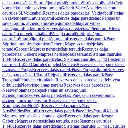
daļas paredzētas: Stiprinājumi pieslēgumiem
Sistēmas blīves
Skrūvju
komplekti atloku savienojumiem
Geberit Volex
Apsildes sistēmu
caurules SL
Veidgabali
Rezerves daļas paredzētas: Veidgabali
Pārejas
un savienojumi, atvienojami
Rezerves daļas paredzētas: Pārejas un
savienojumi, atvienojami
Pieslēgumi
Sadalītājs ar vītnes
pieslēgumu
Piederumi
Rezerves daļas paredzētas: Piederumi
Blīves
caurulēm un veidgabaliem
Pārsegi caurulēm
Stiprinājumi
caurulēm
Stiprinājumi pieslēgumiem
Rezerves daļas paredzētas:
Stiprinājumi pieslēgumiem
Geberit Mapress nerūsējošais
tērauds
Geberit Mapress nerūsējošais tērauds
Rezerves daļas
paredzētas: Geberit Mapress nerūsējošais tērauds
Sistēmas caurules
1.4401
Rezerves daļas paredzētas: Sistēmas caurules 1.4401
Sistēmas
caurules 1.4521
Caurules nipelis
Uzmavas
Rezerves daļas paredzētas:
Uzmavas
Pārejas
Rezerves daļas paredzētas: Pārejas
Līkumi
Rezerves
daļas paredzētas: Līkumi
Trejgabali
Rezerves daļas paredzētas:
Trejgabali
Iebūvēta cirkulācija
Rezerves daļas paredzētas: Iebūvēta
cirkulācija
Neatvienojamas pārejas
Rezerves daļas paredzētas:
Neatvienojamas pārejas
Pārejas un savienojumi,
atvienojami
Rezerves daļas paredzētas: Pārejas un savienojumi,
atvienojami
Kompensatori
Rezerves daļas paredzētas:
Kompensatori
Noslēgi
Rezerves daļas paredzētas:
Noslēgi
Pieslēgumi
Rezerves daļas paredzētas: Pieslēgumi
Geberit
Mapress nerūsējošais tērauds, gāze
Rezerves daļas paredzētas:
Geberit Mapress nerūsējošais tērauds, gāze
Sistēmas caurules
1.4401
Rezerves daļas paredzētas: Sistēmas caurules 1.4401
Caurules