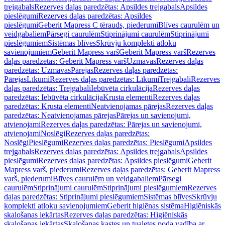
trejgabals
Rezerves daļas paredzētas: Apsildes trejgabals
Apsildes
pieslēgumi
Rezerves daļas paredzētas: Apsildes
pieslēgumi
Geberit Mapress C tērauds, piederumi
Blīves caurulēm un
veidgabaliem
Pārsegi caurulēm
Stiprinājumi caurulēm
Stiprinājumi
pieslēgumiem
Sistēmas blīves
Skrūvju komplekti atloku
savienojumiem
Geberit Mapress varš
Geberit Mapress varš
Rezerves
daļas paredzētas: Geberit Mapress varš
Uzmavas
Rezerves daļas
paredzētas: Uzmavas
Pārejas
Rezerves daļas paredzētas:
Pārejas
Līkumi
Rezerves daļas paredzētas: Līkumi
Trejgabali
Rezerves
daļas paredzētas: Trejgabali
Iebūvēta cirkulācija
Rezerves daļas
paredzētas: Iebūvēta cirkulācija
Krusta elementi
Rezerves daļas
paredzētas: Krusta elementi
Neatvienojamas pārejas
Rezerves daļas
paredzētas: Neatvienojamas pārejas
Pārejas un savienojumi,
atvienojami
Rezerves daļas paredzētas: Pārejas un savienojumi,
atvienojami
Noslēgi
Rezerves daļas paredzētas:
Noslēgi
Pieslēgumi
Rezerves daļas paredzētas: Pieslēgumi
Apsildes
trejgabals
Rezerves daļas paredzētas: Apsildes trejgabals
Apsildes
pieslēgumi
Rezerves daļas paredzētas: Apsildes pieslēgumi
Geberit
Mapress varš, piederumi
Rezerves daļas paredzētas: Geberit Mapress
varš, piederumi
Blīves caurulēm un veidgabaliem
Pārsegi
caurulēm
Stiprinājumi caurulēm
Stiprinājumi pieslēgumiem
Rezerves
daļas paredzētas: Stiprinājumi pieslēgumiem
Sistēmas blīves
Skrūvju
komplekti atloku savienojumiem
Geberit higiēnas sistēma
Higiēniskās
skalošanas iekārtas
Rezerves daļas paredzētas: Higiēniskās
skalošanas iekārtas
Skalošanas kastes un tualetes poda vadība ar