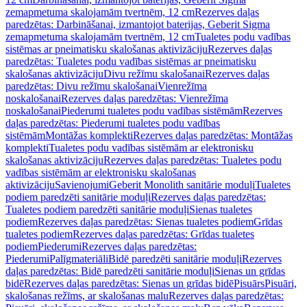
zemapmetuma skalojamām tvertnēm, 12 cm
Rezerves daļas
paredzētas: Darbināšanai, izmantojot baterijas, Geberit Sigma
zemapmetuma skalojamām tvertnēm, 12 cm
Tualetes podu vadības
sistēmas ar pneimatisku skalošanas aktivizāciju
Rezerves daļas
paredzētas: Tualetes podu vadības sistēmas ar pneimatisku
skalošanas aktivizāciju
Divu režīmu skalošanai
Rezerves daļas
paredzētas: Divu režīmu skalošanai
Vienrežīma
noskalošanai
Rezerves daļas paredzētas: Vienrežīma
noskalošanai
Piederumi tualetes podu vadības sistēmām
Rezerves
daļas paredzētas: Piederumi tualetes podu vadības
sistēmām
Montāžas komplekti
Rezerves daļas paredzētas: Montāžas
komplekti
Tualetes podu vadības sistēmām ar elektronisku
skalošanas aktivizāciju
Rezerves daļas paredzētas: Tualetes podu
vadības sistēmām ar elektronisku skalošanas
aktivizāciju
Savienojumi
Geberit Monolith sanitārie moduļi
Tualetes
podiem paredzēti sanitārie moduļi
Rezerves daļas paredzētas:
Tualetes podiem paredzēti sanitārie moduļi
Sienas tualetes
podiem
Rezerves daļas paredzētas: Sienas tualetes podiem
Grīdas
tualetes podiem
Rezerves daļas paredzētas: Grīdas tualetes
podiem
Piederumi
Rezerves daļas paredzētas:
Piederumi
Palīgmateriāli
Bidē paredzēti sanitārie moduļi
Rezerves
daļas paredzētas: Bidē paredzēti sanitārie moduļi
Sienas un grīdas
bidē
Rezerves daļas paredzētas: Sienas un grīdas bidē
Pisuārs
Pisuāri,
skalošanas režīms, ar skalošanas malu
Rezerves daļas paredzētas: