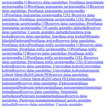
savienojamība [1]
Rezerves daļas paredzētas: Presēšanas instrumentu
savienojamība [1]
Presēšanas instrumentu savienojamība [2]
Rezerves
daļas paredzētas: Presēšanas instrumentu savienojamība
[2]
Presēšanas instrumentu savietojamība [2XL]
Rezerves daļas
paredzētas: Presēšanas instrumentu savietojamība [2XL]
Presēšanas
instrumentu savietojamība [3]
Rezerves daļas paredzētas: Presēšanas
instrumentu savietojamība [3]
Cauruļu apstrādes darbarīki
Rezerves
daļas paredzētas: Cauruļu apstrādes darbarīki
Spiediena testa
korķis
Rezerves daļas paredzētas: Spiediena testa korķis
Pārbaudes
līdzeklis
Piederumi
Presēšanas ierīces
Rezerves daļas paredzētas:
Presēšanas ierīces
Presēšanas ierīču savietojamība [1]
Rezerves daļas
paredzētas: Presēšanas ierīču savietojamība [1]
Presēšanas ierīču
savietojamība [2]
Rezerves daļas paredzētas: Presēšanas ierīču
savietojamība [2]
Presēšanas ierīču savietojamība [2XL]
Rezerves
daļas paredzētas: Presēšanas ierīču savietojamība [2XL]
Universālais
koferis
Rezerves daļas paredzētas: Universālais koferis
Universālais
koferis
Rezerves daļas paredzētas: Universālais koferis
Instrumenti
Geberit Silent-db20/Geberit PE
Rezerves daļas paredzētas:
Instrumenti Geberit Silent-db20/Geberit PE
Elektrometināšanas
instrumenti
Rezerves daļas paredzētas: Elektrometināšanas
instrumenti
Piederumi elektrometināšanas instrumentiem
Simetriskās
metināšanas
Rezerves daļas paredzētas: Simetriskās
metināšanas
Piederumi kontaktmetināšanas
Rezerves daļas
paredzētas: Piederumi kontaktmetināšanas
Cauruļu apstrādes
darbarīki
Rezerves daļas paredzētas: Cauruļu apstrādes