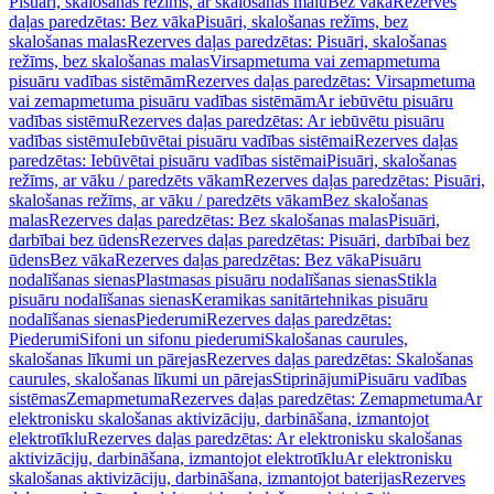
Pisuāri, skalošanas režīms, ar skalošanas malu
Bez vāka
Rezerves
daļas paredzētas: Bez vāka
Pisuāri, skalošanas režīms, bez
skalošanas malas
Rezerves daļas paredzētas: Pisuāri, skalošanas
režīms, bez skalošanas malas
Virsapmetuma vai zemapmetuma
pisuāru vadības sistēmām
Rezerves daļas paredzētas: Virsapmetuma
vai zemapmetuma pisuāru vadības sistēmām
Ar iebūvētu pisuāru
vadības sistēmu
Rezerves daļas paredzētas: Ar iebūvētu pisuāru
vadības sistēmu
Iebūvētai pisuāru vadības sistēmai
Rezerves daļas
paredzētas: Iebūvētai pisuāru vadības sistēmai
Pisuāri, skalošanas
režīms, ar vāku / paredzēts vākam
Rezerves daļas paredzētas: Pisuāri,
skalošanas režīms, ar vāku / paredzēts vākam
Bez skalošanas
malas
Rezerves daļas paredzētas: Bez skalošanas malas
Pisuāri,
darbībai bez ūdens
Rezerves daļas paredzētas: Pisuāri, darbībai bez
ūdens
Bez vāka
Rezerves daļas paredzētas: Bez vāka
Pisuāru
nodalīšanas sienas
Plastmasas pisuāru nodalīšanas sienas
Stikla
pisuāru nodalīšanas sienas
Keramikas sanitārtehnikas pisuāru
nodalīšanas sienas
Piederumi
Rezerves daļas paredzētas:
Piederumi
Sifoni un sifonu piederumi
Skalošanas caurules,
skalošanas līkumi un pārejas
Rezerves daļas paredzētas: Skalošanas
caurules, skalošanas līkumi un pārejas
Stiprinājumi
Pisuāru vadības
sistēmas
Zemapmetuma
Rezerves daļas paredzētas: Zemapmetuma
Ar
elektronisku skalošanas aktivizāciju, darbināšana, izmantojot
elektrotīklu
Rezerves daļas paredzētas: Ar elektronisku skalošanas
aktivizāciju, darbināšana, izmantojot elektrotīklu
Ar elektronisku
skalošanas aktivizāciju, darbināšana, izmantojot baterijas
Rezerves