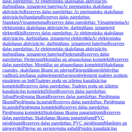
daļas paredzētas: Ar elektronisku skalošanas aktivizāciju,
darbināšana, izmantojot baterijas
Ar pneimatisku skalošanas
aktivizāciju
Rezerves daļas paredzētas: Ar pneimatisku skalošanas
aktivizāciju
Standarta
Rezerves daļas paredzētas:
Standarta
Virsapmetuma
Rezerves daļas paredzētas: Virsapmetuma
Ar
elektronisku skalošanas aktivizāciju, darbināšana, izmantojot
elektrotīklu
Rezerves daļas paredzētas: Ar elektronisku skalošanas
aktivizāciju, darbināšana, izmantojot elektrotīklu
Ar elektronisku
skalošanas aktivizāciju, darbināšana, izmantojot baterijas
Rezerves
daļas paredzētas: Ar elektronisku skalošanas aktivizāciju,
darbināšana, izmantojot baterijas
Piederumi
Rezerves daļas
paredzētas: Piederumi
Montāžas un atjaunošanas komplekti
Rezerves
daļas paredzētas: Montāžas un atjaunošanas komplekti
Skalošanas
caurules, skalošanas līkumi un pārejas
Pārsegplāksnes
Iebūvētas
vadības
Lietošanas palīgelementi
Savienotājelementi tualetes podiem,
pisuāriem un bidē
Tualetes podu un izlietņu kanalizācijas
komplekti
Rezerves daļas paredzētas: Tualetes podu un izlietņu
kanalizācijas komplekti
Sifoni
Rezerves daļas paredzētas:
Sifoni
Pieslēguma līkumi
Rezerves daļas paredzētas: Pieslēguma
līkumi
Pieslēguma īscaurule
Rezerves daļas paredzētas: Pieslēguma
īscaurule
Pieslēguma komplekti
Rezerves daļas paredzētas:
Pieslēguma komplekti
Skalošanas līkumu pagarinājumi
Rezerves
daļas paredzētas: Skalošanas līkumu pagarinājumi
PVC
pieslēgumi
Rezerves daļas paredzētas: PVC pieslēgumi
Manšetes un
pārsegvāki
Pārejas un savienojuma gabali
Pisuāru kanalizācijas