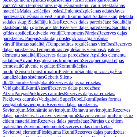
vārsti
Virsmu temperatūras regulēšana
Sistēmu caurule
Ieklāšanas
materiāls
Malas izolācijas joslas
Līmlentes
Izplešanas adatas
Javas
piedevas
Izplešanās šuves
Cauruļu līkumu balsti
Sadales skapji
Metāla
sadales skapji
Sadalītāju klāsts
Rezerves daļas paredzētas: Sadalītāju
klāsts
Sadalītāji grīdas apsildei
Rezerves daļas paredzētas: Sadalītāji
grīdas apsildei
Lodveida ventiļi
Termometrs
Pārejas
Rezerves daļas
paredzētas: Pārejas
Sadalītāju noslēgi
Ātrās atgaisošanas
vārsti
Plūsmas sadalītājs
Temperatūras regulēšanas vienības
Rezerves
daļas paredzētas: Temperatūras regulēšanas vienības
Apsildes
elementu sadalītāji
Rezerves daļas paredzētas: Apsildes elementu
sadalītāji
Apvadi
Regulēšanas komponenti
Servopiedziņas
Telpas
termostati
Galvenie regulatori
Komunikācijas
moduļi
Sensori
Transformatori
Piederumi
Sadalītāju izolācija
Ēku
kanalizācijas sistēmas
Geberit Silent-
db20
Caurules
Veidgabali
Rezerves daļas paredzētas:
Veidgabali
Līkumi
Atzari
Rezerves daļas paredzētas:
Atzari
Pārejas
Piekļuves caurules
Rezerves daļas paredzētas:
Piekļuves caurules
Veidgabali SuperTube
Līkumi
Īpašas formas
veidgabali
Savienojumi
Rezerves daļas paredzētas:
Savienojumi
Metināmie savienojumi
Uzmavu savienojumi
Rezerves
daļas paredzētas: Uzmavu savienojumi
Skavu savienojumi
Pārejas uz
citiem materiāliem
Rezerves daļas paredzētas: Pārejas uz citiem
materiāliem
Savienotājelementi
Rezerves daļas paredzētas:
Savienotājelementi
Pieslēguma līkumi
Rezerves daļas paredzētas: