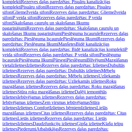
komplekti
Rezerves daļas paredzētas: Pisuāru kanalizācijas
komplekti
Pisuāru sifoni
Rezerves daļas paredzētas: Pisuāru
sifoni
Gliemežveida sifoni
Rezerves daļas paredzētas: Gliemežveida
sifoni
P veida sifoni
Rezerves daļas paredzētas: P veida
sifoni
Skalošanas cauruļu un skalošanas līkumu
pagarinājumi
Rezerves daļas paredzētas: Skalošanas cauruļu un
skalošanas līkumu pagarinājumi
Pieslēguma īscaurule
Rezerves daļas
paredzētas: Pieslēguma īscaurule
Pieslēguma līkumi
Rezerves daļas
paredzētas: Pieslēguma līkumi
Manšetes
Bidē kanalizācijas
komplekti
Rezerves daļas paredzētas: Bidē kanalizācijas komplekti
P
veida sifoni
Rezerves daļas paredzētas: P veida sifoni
Pieslēguma
īscaurule
Pieslēguma līkumi
Pārsegi
Pieslēgumi
Blīvējumi
Mazgāšanas
vieta
Izlietnes
Izlietnes
Rezerves daļas paredzētas: Izlietnes
Dubultās
izlietnes
Rezerves daļas paredzētas: Dubultās izlietnes
Mēbeļu
izlietnes
Rezerves daļas paredzētas: Mēbeļu izlietnes
Uzliekamās
izlietnes
Rezerves daļas paredzētas: Uzliekamās izlietnes
Roku
mazgāšanas izlietnes
Rezerves daļas paredzētas: Roku mazgāšanas
izlietnes
Stūra roku mazgāšanas izlietne
Daļēji iemontētās
izlietnes
Iebūvējamas izlietnes
Rezerves daļas paredzētas:
Iebūvējamas izlietnes
Zem virsmas iebūvējamas
Stūra
izlietnes
Izlietnes Comfort
Izlietnes bērniem
Izlietnes
Lielās
mazgāšanas izlietnes
Citas izlietnes
Rezerves daļas paredzētas: Citas
izlietnes
Lietās izlietnes
Rezerves daļas paredzētas: Lietās
izlietnes
Izlietnes
Daudzfunkciju izlietnes
Ģipša izlietne
Klašu telpu
izlietnes
Piederumi
Atbalstkājas
Rezerves daļas paredzētas: