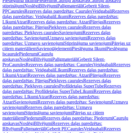
Pieslēguma līkumi
Piederumi
Cauruļu apskavas
Cauruļu apskavu
stiprinājumi
Noslēgi
Blīvējumi
Palīgmateriāli
Geberit Silent-
PP
Caurules
Rezerves daļas paredzētas: Caurules
Veidgabali
Rezerves
daļas paredzētas: Veidgabali
Līkumi
Rezerves daļas paredzētas:
Līkumi
Atzari
Rezerves daļas paredzētas: Atzari
Pārejas
Rezerves
daļas paredzētas: Pārejas
Piekļuves caurules
Rezerves daļas
paredzētas: Piekļuves caurules
Savienojumi
Rezerves daļas
paredzētas: Savienojumi
Uzmavu savienojumi
Rezerves daļas
paredzētas: Uzmavu savienojumi
Stiprinājuma savienojumi
Pārejas uz
citiem materiāliem
Savienotājelementi
Pieslēguma līkumi
Pieslēguma
īscaurule
Piederumi
Cauruļu
apskavas
Noslēgi
Blīvējumi
Palīgmateriāli
Geberit Silent-
Pro
Caurules
Rezerves daļas paredzētas: Caurules
Veidgabali
Rezerves
daļas paredzētas: Veidgabali
Līkumi
Rezerves daļas paredzētas:
Līkumi
Atzari
Rezerves daļas paredzētas: Atzari
Pārejas
Rezerves
daļas paredzētas: Pārejas
Piekļuves caurules
Rezerves daļas
paredzētas: Piekļuves caurules
Profildetaļas SuperTube
Rezerves
daļas paredzētas: Profildetaļas SuperTube
Līkumi
Rezerves daļas
paredzētas: Līkumi
Atzari
Rezerves daļas paredzētas:
Atzari
Savienojumi
Rezerves daļas paredzētas: Savienojumi
Uzmavu
savienojumi
Rezerves daļas paredzētas: Uzmavu
savienojumi
Stiprinājuma savienojumi
Pārejas uz citiem
materiāliem
Piederumi
Rezerves daļas paredzētas: Piederumi
Cauruļu
apskavas
Noslēgi
Blīvējumi
Rezerves daļas paredzētas:
Blīvējumi
Palīgmateriāli
Geberit PE
Caurules
Veidgabali
Rezerves