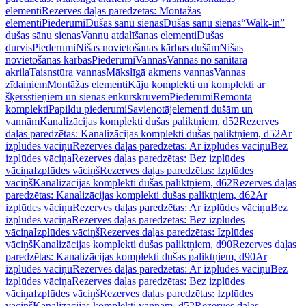
elementi
Rezerves daļas paredzētas: Montāžas
elementi
Piederumi
Dušas sānu sienas
Dušas sānu sienas
“Walk-in”
dušas sānu sienas
Vannu atdalīšanas elementi
Dušas
durvis
Piederumi
Nišas novietošanas kārbas dušām
Nišas
novietošanas kārbas
Piederumi
Vannas
Vannas no sanitārā
akrila
Taisnstūra vannas
Mākslīgā akmens vannas
Vannas
zīdaiņiem
Montāžas elementi
Kāju komplekti un komplekti ar
šķērsstieņiem un sienas enkurskrūvēm
Piederumi
Remonta
komplekti
Papildu piederumi
Savienotājelementi dušām un
vannām
Kanalizācijas komplekti dušas paliktņiem, d52
Rezerves
daļas paredzētas: Kanalizācijas komplekti dušas paliktņiem, d52
Ar
izplūdes vāciņu
Rezerves daļas paredzētas: Ar izplūdes vāciņu
Bez
izplūdes vāciņa
Rezerves daļas paredzētas: Bez izplūdes
vāciņa
Izplūdes vāciņš
Rezerves daļas paredzētas: Izplūdes
vāciņš
Kanalizācijas komplekti dušas paliktņiem, d62
Rezerves daļas
paredzētas: Kanalizācijas komplekti dušas paliktņiem, d62
Ar
izplūdes vāciņu
Rezerves daļas paredzētas: Ar izplūdes vāciņu
Bez
izplūdes vāciņa
Rezerves daļas paredzētas: Bez izplūdes
vāciņa
Izplūdes vāciņš
Rezerves daļas paredzētas: Izplūdes
vāciņš
Kanalizācijas komplekti dušas paliktņiem, d90
Rezerves daļas
paredzētas: Kanalizācijas komplekti dušas paliktņiem, d90
Ar
izplūdes vāciņu
Rezerves daļas paredzētas: Ar izplūdes vāciņu
Bez
izplūdes vāciņa
Rezerves daļas paredzētas: Bez izplūdes
vāciņa
Izplūdes vāciņš
Rezerves daļas paredzētas: Izplūdes
vāciņš
Kanalizācijas komplekti vannām, d52
Rezerves daļas