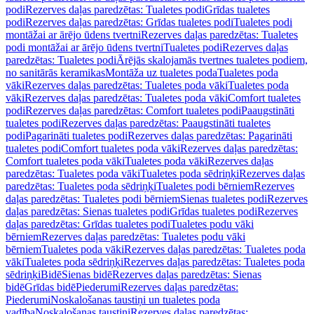
podi
Rezerves daļas paredzētas: Tualetes podi
Grīdas tualetes
podi
Rezerves daļas paredzētas: Grīdas tualetes podi
Tualetes podi
montāžai ar ārējo ūdens tvertni
Rezerves daļas paredzētas: Tualetes
podi montāžai ar ārējo ūdens tvertni
Tualetes podi
Rezerves daļas
paredzētas: Tualetes podi
Ārējās skalojamās tvertnes tualetes podiem,
no sanitārās keramikas
Montāža uz tualetes poda
Tualetes poda
vāki
Rezerves daļas paredzētas: Tualetes poda vāki
Tualetes poda
vāki
Rezerves daļas paredzētas: Tualetes poda vāki
Comfort tualetes
podi
Rezerves daļas paredzētas: Comfort tualetes podi
Paaugstināti
tualetes podi
Rezerves daļas paredzētas: Paaugstināti tualetes
podi
Pagarināti tualetes podi
Rezerves daļas paredzētas: Pagarināti
tualetes podi
Comfort tualetes poda vāki
Rezerves daļas paredzētas:
Comfort tualetes poda vāki
Tualetes poda vāki
Rezerves daļas
paredzētas: Tualetes poda vāki
Tualetes poda sēdriņķi
Rezerves daļas
paredzētas: Tualetes poda sēdriņķi
Tualetes podi bērniem
Rezerves
daļas paredzētas: Tualetes podi bērniem
Sienas tualetes podi
Rezerves
daļas paredzētas: Sienas tualetes podi
Grīdas tualetes podi
Rezerves
daļas paredzētas: Grīdas tualetes podi
Tualetes podu vāki
bērniem
Rezerves daļas paredzētas: Tualetes podu vāki
bērniem
Tualetes poda vāki
Rezerves daļas paredzētas: Tualetes poda
vāki
Tualetes poda sēdriņķi
Rezerves daļas paredzētas: Tualetes poda
sēdriņķi
Bidē
Sienas bidē
Rezerves daļas paredzētas: Sienas
bidē
Grīdas bidē
Piederumi
Rezerves daļas paredzētas:
Piederumi
Noskalošanas taustiņi un tualetes poda
vadība
Noskalošanas taustiņi
Rezerves daļas paredzētas: