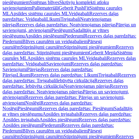
pieslēgumiem
Sistēmas blīves
Skrūvju komplekti atloku
savienojumiem
Palīgmateriāli
Geberit PushFit
Sistēmu caurules
ML
Apsildes sistēmu caurules ML
Veidgabali
Rezerves daļas
paredzētas: Veidgabali
Līkumi
Trejgabali
Neatvienojamas
pārejas
Rezerves daļas paredzētas: Neatvienojamas pārejas
Pārejas un
savienojumi, atvienojami
Pieslēgumi
Sadalītājs ar vītnes
pieslēgumu
Apsildes pieslēgumi
Piederumi
Rezerves daļas paredzētas:
Piederumi
Blīves caurulēm un veidgabaliem
Pārsegi
caurulēm
Stiprinājumi caurulēm
Stiprinājumi pieslēgumiem
Rezerves
daļas paredzētas: Stiprinājumi pieslēgumiem
Geberit Mepla
Sistēmu
caurules ML
Apsildes sistēmu caurules ML
Veidgabali
Rezerves daļas
paredzētas: Veidgabali
Savienojumi
Rezerves daļas paredzētas:
Savienojumi
Pārejas
Rezerves daļas paredzētas:
Pārejas
Līkumi
Rezerves daļas paredzētas: Līkumi
Trejgabali
Rezerves
daļas paredzētas: Trejgabali
Iebūvēta cirkulācija
Rezerves daļas
paredzētas: Iebūvēta cirkulācija
Neatvienojamas pārejas
Rezerves
daļas paredzētas: Neatvienojamas pārejas
Pārejas un savienojumi,
atvienojami
Rezerves daļas paredzētas: Pārejas un savienojumi,
atvienojami
Noslēgi
Rezerves daļas paredzētas:
Noslēgi
Pieslēgumi
Rezerves daļas paredzētas: Pieslēgumi
Sadalītājs
ar vītnes pieslēgumu
Apsildes trejgabals
Rezerves daļas paredzētas:
Apsildes trejgabals
Apsildes pieslēgumi
Rezerves daļas paredzētas:
Apsildes pieslēgumi
Piederumi
Rezerves daļas paredzētas:
Piederumi
Blīves caurulēm un veidgabaliem
Pārsegi
caurulēm
Stiprinājumi caurulēm
Stiprinājumi pieslēgumiem
Rezerves