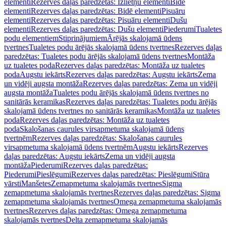
elementi
Rezerves daļas paredzētas: Izlietņu elementi
Bidē
elementi
Rezerves daļas paredzētas: Bidē elementi
Pisuāru
elementi
Rezerves daļas paredzētas: Pisuāru elementi
Dušu
elementi
Rezerves daļas paredzētas: Dušu elementi
Piederumi
Tualetes
podu elementiem
Stiprinājumiem
Ārējās skalojamā ūdens
tvertnes
Tualetes podu ārējās skalojamā ūdens tvertnes
Rezerves daļas
paredzētas: Tualetes podu ārējās skalojamā ūdens tvertnes
Montāža
uz tualetes poda
Rezerves daļas paredzētas: Montāža uz tualetes
poda
Augstu iekārts
Rezerves daļas paredzētas: Augstu iekārts
Zema
un vidēji augsta montāža
Rezerves daļas paredzētas: Zema un vidēji
augsta montāža
Tualetes podu ārējās skalojamā ūdens tvertnes no
sanitārās keramikas
Rezerves daļas paredzētas: Tualetes podu ārējās
skalojamā ūdens tvertnes no sanitārās keramikas
Montāža uz tualetes
poda
Rezerves daļas paredzētas: Montāža uz tualetes
poda
Skalošanas caurules virsapmetuma skalojamā ūdens
tvertnēm
Rezerves daļas paredzētas: Skalošanas caurules
virsapmetuma skalojamā ūdens tvertnēm
Augstu iekārts
Rezerves
daļas paredzētas: Augstu iekārts
Zema un vidēji augsta
montāža
Piederumi
Rezerves daļas paredzētas:
Piederumi
Pieslēgumi
Rezerves daļas paredzētas: Pieslēgumi
Stūra
vārsti
Manšetes
Zemapmetuma skalojamās tvertnes
Sigma
zemapmetuma skalojamās tvertnes
Rezerves daļas paredzētas: Sigma
zemapmetuma skalojamās tvertnes
Omega zemapmetuma skalojamās
tvertnes
Rezerves daļas paredzētas: Omega zemapmetuma
skalojamās tvertnes
Delta zemapmetuma skalojamās