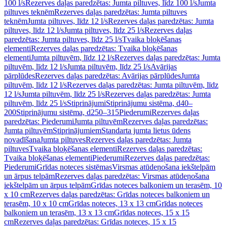
100 l/s
Rezerves daļas paredzētas: Jumta piltuves, līdz 100 l/s
Jumta
piltuves teknēm
Rezerves daļas paredzētas: Jumta piltuves
teknēm
Jumta piltuves, līdz 12 l/s
Rezerves daļas paredzētas: Jumta
piltuves, līdz 12 l/s
Jumta piltuves, līdz 25 l/s
Rezerves daļas
paredzētas: Jumta piltuves, līdz 25 l/s
Tvaika bloķēšanas
elementi
Rezerves daļas paredzētas: Tvaika bloķēšanas
elementi
Jumta piltuvēm, līdz 12 l/s
Rezerves daļas paredzētas: Jumta
piltuvēm, līdz 12 l/s
Jumta piltuvēm, līdz 25 l/s
Avārijas
pārplūdes
Rezerves daļas paredzētas: Avārijas pārplūdes
Jumta
piltuvēm, līdz 12 l/s
Rezerves daļas paredzētas: Jumta piltuvēm, līdz
12 l/s
Jumta piltuvēm, līdz 25 l/s
Rezerves daļas paredzētas: Jumta
piltuvēm, līdz 25 l/s
Stiprinājumi
Stiprinājumu sistēma, d40–
200
Stiprinājumu sistēma, d250–315
Piederumi
Rezerves daļas
paredzētas: Piederumi
Jumta piltuvēm
Rezerves daļas paredzētas:
Jumta piltuvēm
Stiprinājumiem
Standarta jumta lietus ūdens
novadīšana
Jumta piltuves
Rezerves daļas paredzētas: Jumta
piltuves
Tvaika bloķēšanas elementi
Rezerves daļas paredzētas:
Tvaika bloķēšanas elementi
Piederumi
Rezerves daļas paredzētas:
Piederumi
Grīdas noteces sistēmas
Virsmas atūdeņošana iekštelpām
un ārpus telpām
Rezerves daļas paredzētas: Virsmas atūdeņošana
iekštelpām un ārpus telpām
Grīdas noteces balkoniem un terasēm, 10
x 10 cm
Rezerves daļas paredzētas: Grīdas noteces balkoniem un
terasēm, 10 x 10 cm
Grīdas noteces, 13 x 13 cm
Grīdas noteces
balkoniem un terasēm, 13 x 13 cm
Grīdas noteces, 15 x 15
cm
Rezerves daļas paredzētas: Grīdas noteces, 15 x 15