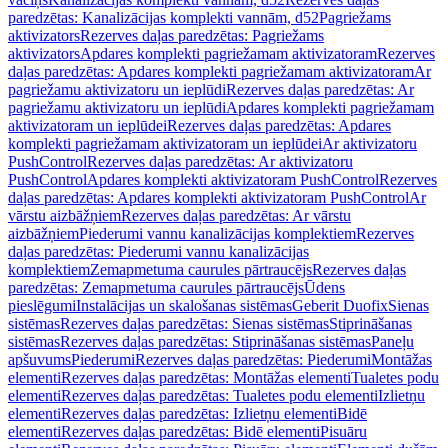
paredzētas: Kanalizācijas komplekti vannām, d52
Pagriežams
aktivizators
Rezerves daļas paredzētas: Pagriežams
aktivizators
Apdares komplekti pagriežamam aktivizatoram
Rezerves
daļas paredzētas: Apdares komplekti pagriežamam aktivizatoram
Ar
pagriežamu aktivizatoru un ieplūdi
Rezerves daļas paredzētas: Ar
pagriežamu aktivizatoru un ieplūdi
Apdares komplekti pagriežamam
aktivizatoram un ieplūdei
Rezerves daļas paredzētas: Apdares
komplekti pagriežamam aktivizatoram un ieplūdei
Ar aktivizatoru
PushControl
Rezerves daļas paredzētas: Ar aktivizatoru
PushControl
Apdares komplekti aktivizatoram PushControl
Rezerves
daļas paredzētas: Apdares komplekti aktivizatoram PushControl
Ar
vārstu aizbāžņiem
Rezerves daļas paredzētas: Ar vārstu
aizbāžņiem
Piederumi vannu kanalizācijas komplektiem
Rezerves
daļas paredzētas: Piederumi vannu kanalizācijas
komplektiem
Zemapmetuma caurules pārtraucējs
Rezerves daļas
paredzētas: Zemapmetuma caurules pārtraucējs
Ūdens
pieslēgumi
Instalācijas un skalošanas sistēmas
Geberit Duofix
Sienas
sistēmas
Rezerves daļas paredzētas: Sienas sistēmas
Stiprināšanas
sistēmas
Rezerves daļas paredzētas: Stiprināšanas sistēmas
Paneļu
apšuvums
Piederumi
Rezerves daļas paredzētas: Piederumi
Montāžas
elementi
Rezerves daļas paredzētas: Montāžas elementi
Tualetes podu
elementi
Rezerves daļas paredzētas: Tualetes podu elementi
Izlietņu
elementi
Rezerves daļas paredzētas: Izlietņu elementi
Bidē
elementi
Rezerves daļas paredzētas: Bidē elementi
Pisuāru