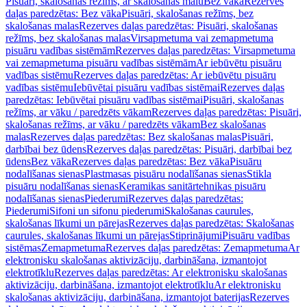
Pisuāri, skalošanas režīms, ar skalošanas malu
Bez vāka
Rezerves
daļas paredzētas: Bez vāka
Pisuāri, skalošanas režīms, bez
skalošanas malas
Rezerves daļas paredzētas: Pisuāri, skalošanas
režīms, bez skalošanas malas
Virsapmetuma vai zemapmetuma
pisuāru vadības sistēmām
Rezerves daļas paredzētas: Virsapmetuma
vai zemapmetuma pisuāru vadības sistēmām
Ar iebūvētu pisuāru
vadības sistēmu
Rezerves daļas paredzētas: Ar iebūvētu pisuāru
vadības sistēmu
Iebūvētai pisuāru vadības sistēmai
Rezerves daļas
paredzētas: Iebūvētai pisuāru vadības sistēmai
Pisuāri, skalošanas
režīms, ar vāku / paredzēts vākam
Rezerves daļas paredzētas: Pisuāri,
skalošanas režīms, ar vāku / paredzēts vākam
Bez skalošanas
malas
Rezerves daļas paredzētas: Bez skalošanas malas
Pisuāri,
darbībai bez ūdens
Rezerves daļas paredzētas: Pisuāri, darbībai bez
ūdens
Bez vāka
Rezerves daļas paredzētas: Bez vāka
Pisuāru
nodalīšanas sienas
Plastmasas pisuāru nodalīšanas sienas
Stikla
pisuāru nodalīšanas sienas
Keramikas sanitārtehnikas pisuāru
nodalīšanas sienas
Piederumi
Rezerves daļas paredzētas:
Piederumi
Sifoni un sifonu piederumi
Skalošanas caurules,
skalošanas līkumi un pārejas
Rezerves daļas paredzētas: Skalošanas
caurules, skalošanas līkumi un pārejas
Stiprinājumi
Pisuāru vadības
sistēmas
Zemapmetuma
Rezerves daļas paredzētas: Zemapmetuma
Ar
elektronisku skalošanas aktivizāciju, darbināšana, izmantojot
elektrotīklu
Rezerves daļas paredzētas: Ar elektronisku skalošanas
aktivizāciju, darbināšana, izmantojot elektrotīklu
Ar elektronisku
skalošanas aktivizāciju, darbināšana, izmantojot baterijas
Rezerves