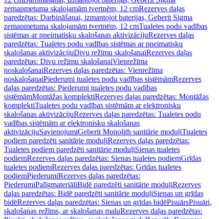
zemapmetuma skalojamām tvertnēm, 12 cm
Rezerves daļas
paredzētas: Darbināšanai, izmantojot baterijas, Geberit Sigma
zemapmetuma skalojamām tvertnēm, 12 cm
Tualetes podu vadības
sistēmas ar pneimatisku skalošanas aktivizāciju
Rezerves daļas
paredzētas: Tualetes podu vadības sistēmas ar pneimatisku
skalošanas aktivizāciju
Divu režīmu skalošanai
Rezerves daļas
paredzētas: Divu režīmu skalošanai
Vienrežīma
noskalošanai
Rezerves daļas paredzētas: Vienrežīma
noskalošanai
Piederumi tualetes podu vadības sistēmām
Rezerves
daļas paredzētas: Piederumi tualetes podu vadības
sistēmām
Montāžas komplekti
Rezerves daļas paredzētas: Montāžas
komplekti
Tualetes podu vadības sistēmām ar elektronisku
skalošanas aktivizāciju
Rezerves daļas paredzētas: Tualetes podu
vadības sistēmām ar elektronisku skalošanas
aktivizāciju
Savienojumi
Geberit Monolith sanitārie moduļi
Tualetes
podiem paredzēti sanitārie moduļi
Rezerves daļas paredzētas:
Tualetes podiem paredzēti sanitārie moduļi
Sienas tualetes
podiem
Rezerves daļas paredzētas: Sienas tualetes podiem
Grīdas
tualetes podiem
Rezerves daļas paredzētas: Grīdas tualetes
podiem
Piederumi
Rezerves daļas paredzētas:
Piederumi
Palīgmateriāli
Bidē paredzēti sanitārie moduļi
Rezerves
daļas paredzētas: Bidē paredzēti sanitārie moduļi
Sienas un grīdas
bidē
Rezerves daļas paredzētas: Sienas un grīdas bidē
Pisuārs
Pisuāri,
skalošanas režīms, ar skalošanas malu
Rezerves daļas paredzētas: