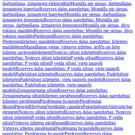
darbināšana, izmantojot elektrotīklu
Montāža pie sienas, darbināšana,
izmantojot baterijas
Rezerves daļas paredzētas: Montāža pie sienas,
darbināšana, izmantojot baterijas
Montāža pie sienas, darbināšana,
izmantojot ģeneratoru
Rezerves daļas paredzētas: Montāža pie
sienas, darbināšana, izmantojot ģeneratoru
Montāža pie sienas, divu
rokturu maisītājs
Rezerves daļas paredzētas: Montāža pie sienas, divu
rokturu maisītājs
Piederumi
Rezerves daļas paredzētas:
Piederumi
Izlietnes maisītājiem
Rezerves daļas paredzētas: Izlietnes
maisītājiem
Mazgāšanas vietas, virtuves izlietņu, ierīču un lieto
izlietņu savienotājelementi
Noteces sifoni izlietnēm
Rezerves daļas
paredzētas: Noteces sifoni izlietnēm
P veida sifoni
Rezerves daļas
paredzētas: P veida sifoni
P veida sifoni, vietu taupoši
modeļi
Rezerves daļas paredzētas: P veida sifoni, vietu taupoši
modeļi
Pudeļsifoni izlietnēm
Rezerves daļas paredzētas: Pudeļsifoni
izlietnēm
Pudeļsifoni izlietnēm, vietu taupošs modelis
Rezerves daļas
paredzētas: Pudeļsifoni izlietnēm, vietu taupošs
modelis
Zemapmetuma sifoni
Rezerves daļas paredzētas:
Zemapmetuma sifoni
Izlietnes pieslēgumi
Rezerves daļas paredzētas:
Izlietnes pieslēgumi
Pieslēguma īscaurule
Pieslēguma
līkumi
Pārsegi
Blīvējumi
Vertikālās caurules
Pagarinājumi
Aktivizācijas
elementi
Noteces sifoni izlietnēm
Rezerves daļas paredzētas: Noteces
sifoni izlietnēm
P veida sifoni
Rezerves daļas paredzētas: P veida
sifoni
Virtuves izlietņu pieslēgumi
Rezerves daļas paredzētas:
Virtuves izlietņu pieslēgumi
Pieslēguma īscaurule
Rezerves daļas
paredzētas: Pieslēguma īscaurule
Piederumi
Rezerves daļas