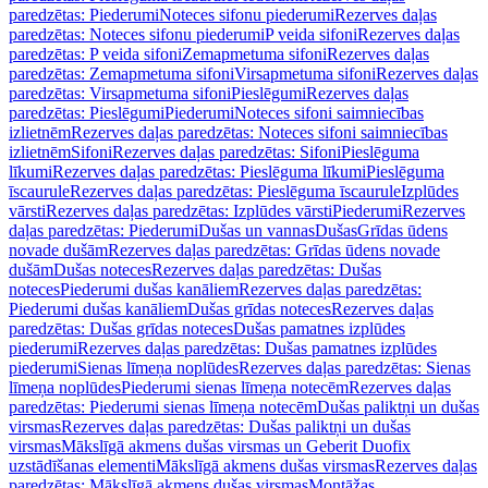
paredzētas: Piederumi
Noteces sifonu piederumi
Rezerves daļas
paredzētas: Noteces sifonu piederumi
P veida sifoni
Rezerves daļas
paredzētas: P veida sifoni
Zemapmetuma sifoni
Rezerves daļas
paredzētas: Zemapmetuma sifoni
Virsapmetuma sifoni
Rezerves daļas
paredzētas: Virsapmetuma sifoni
Pieslēgumi
Rezerves daļas
paredzētas: Pieslēgumi
Piederumi
Noteces sifoni saimniecības
izlietnēm
Rezerves daļas paredzētas: Noteces sifoni saimniecības
izlietnēm
Sifoni
Rezerves daļas paredzētas: Sifoni
Pieslēguma
līkumi
Rezerves daļas paredzētas: Pieslēguma līkumi
Pieslēguma
īscaurule
Rezerves daļas paredzētas: Pieslēguma īscaurule
Izplūdes
vārsti
Rezerves daļas paredzētas: Izplūdes vārsti
Piederumi
Rezerves
daļas paredzētas: Piederumi
Dušas un vannas
Dušas
Grīdas ūdens
novade dušām
Rezerves daļas paredzētas: Grīdas ūdens novade
dušām
Dušas noteces
Rezerves daļas paredzētas: Dušas
noteces
Piederumi dušas kanāliem
Rezerves daļas paredzētas:
Piederumi dušas kanāliem
Dušas grīdas noteces
Rezerves daļas
paredzētas: Dušas grīdas noteces
Dušas pamatnes izplūdes
piederumi
Rezerves daļas paredzētas: Dušas pamatnes izplūdes
piederumi
Sienas līmeņa noplūdes
Rezerves daļas paredzētas: Sienas
līmeņa noplūdes
Piederumi sienas līmeņa notecēm
Rezerves daļas
paredzētas: Piederumi sienas līmeņa notecēm
Dušas paliktņi un dušas
virsmas
Rezerves daļas paredzētas: Dušas paliktņi un dušas
virsmas
Mākslīgā akmens dušas virsmas un Geberit Duofix
uzstādīšanas elementi
Mākslīgā akmens dušas virsmas
Rezerves daļas
paredzētas: Mākslīgā akmens dušas virsmas
Montāžas