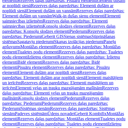
elementi
Rezerves daļas paredzētas: Pisuāru elementi
Elementi dušām
ar noplūdi sienā
Rezerves daļas paredzētas: Elementi dušām ar
noplūdi sienā
Elementi dušām un vannām
Rezerves daļas paredzētas:
Elementi dušām un vannām
Walk-in dušas sienu elementi
Elementi
saimniecības izlietnēm
Rezerves daļas paredzētas: Elementi
saimniecības izlietnēm
Konsoļu slodzes elementi
Rezerves daļas
paredzētas: Konsoļu slodzes elementi
Piederumi
Rezerves daļas
paredzētas: Piederumi
Geberit GIS
Sienas sistēmas
Stiprināšanas
sistēmas
Sagatavju piederumi
Skaņas izolācijas piederumi
Paneļu
apšuvums
Montāžas elementi
Rezerves daļas paredzētas: Montāžas
elementi
Tualetes podu elementi
Rezerves daļas paredzētas: Tualetes
podu elementi
Izlietņu elementi
Rezerves daļas paredzētas: Izlietņu
elementi
Bidē elementi
Rezerves daļas paredzētas: Bidē
elementi
Pisuāru elementi
Rezerves daļas paredzētas: Pisuāru
elementi
Elementi dušām arar noplūdi sienā
Rezerves daļas
paredzētas: Elementi dušām arar noplūdi sienā
Elementi maisītājiem
un ierīcēm
Rezerves daļas paredzētas: Elementi maisītājiem un
ierīcēm
Elementi veļas un trauku mazgājamām mašīnām
Rezerves
daļas paredzētas: Elementi veļas un trauku mazgājamām
mašīnām
Konsoļu slodzes elementi
Piederumi
Rezerves daļas
paredzētas: Piederumi
Piederumi
Rezerves daļas paredzētas:
Piederumi
Sistēmas sienām
Rezerves daļas paredzētas: Sistēmas
sienām
Padeves sistēmām
Ūdens novadei
Geberit Kombifix
Montāžas
elementi
Rezerves daļas paredzētas: Montāžas elementi
Tualetes podu
elementi
Rezerves daļas paredzētas: Tualetes podu elementi
Izlietņu