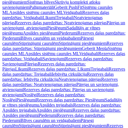
pieslēgumiem
Sistēmas blīves
Skrūvju komplekti atloku
savienojumiem
Palīgmateriāli
Geberit PushFit
Sistēmu caurules
ML
Apsildes sistēmu caurules ML
Veidgabali
Rezerves daļas
paredzētas: Veidgabali
Līkumi
Trejgabali
Neatvienojamas
pārejas
Rezerves daļas paredzētas: Neatvienojamas pārejas
Pārejas un
savienojumi, atvienojami
Pieslēgumi
Sadalītājs ar vītnes
pieslēgumu
Apsildes pieslēgumi
Piederumi
Rezerves daļas paredzētas:
Piederumi
Blīves caurulēm un veidgabaliem
Pārsegi
caurulēm
Stiprinājumi caurulēm
Stiprinājumi pieslēgumiem
Rezerves
daļas paredzētas: Stiprinājumi pieslēgumiem
Geberit Mepla
Sistēmu
caurules ML
Apsildes sistēmu caurules ML
Veidgabali
Rezerves daļas
paredzētas: Veidgabali
Savienojumi
Rezerves daļas paredzētas:
Savienojumi
Pārejas
Rezerves daļas paredzētas:
Pārejas
Līkumi
Rezerves daļas paredzētas: Līkumi
Trejgabali
Rezerves
daļas paredzētas: Trejgabali
Iebūvēta cirkulācija
Rezerves daļas
paredzētas: Iebūvēta cirkulācija
Neatvienojamas pārejas
Rezerves
daļas paredzētas: Neatvienojamas pārejas
Pārejas un savienojumi,
atvienojami
Rezerves daļas paredzētas: Pārejas un savienojumi,
atvienojami
Noslēgi
Rezerves daļas paredzētas:
Noslēgi
Pieslēgumi
Rezerves daļas paredzētas: Pieslēgumi
Sadalītājs
ar vītnes pieslēgumu
Apsildes trejgabals
Rezerves daļas paredzētas:
Apsildes trejgabals
Apsildes pieslēgumi
Rezerves daļas paredzētas:
Apsildes pieslēgumi
Piederumi
Rezerves daļas paredzētas:
Piederumi
Blīves caurulēm un veidgabaliem
Pārsegi
caurulēm
Stiprinājumi caurulēm
Stiprinājumi pieslēgumiem
Rezerves