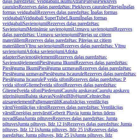
daļas paredzētas: Veidgabali
Līkumi
Atzari
Pārejas
Piekļuves
caurules
Rezerves daļas paredzētas: Piekļuves caurules
Pārejas
Īpašas
formas veidgabali
Rezerves daļas paredzētas: Īpašas formas
veidgabali
Veidgabali SuperTube
Līkumi
Īpašas formas
veidgabali
Savienojumi
Rezerves daļas paredzētas:
Savienojumi
Metināmie savienojumi
Uzmavu savienojumi
Rezerves
daļas paredzētas: Uzmavu savienojumi
Pārejas uz citiem
materiāliem
Rezerves daļas paredzētas: Pārejas uz citiem
materiāliem
Vītņu savienojumi
Rezerves daļas paredzētas: Vītņu
savienojumi
Atloka savienojumi
Atloka
adapteri
Savienotājelementi
Rezerves daļas paredzētas:
Savienotājelementi
Pieslēguma līkumi
Rezerves daļas paredzētas:
Pieslēguma līkumi
Pieslēguma uzmavas
Rezerves daļas paredzētas:
Pieslēguma uzmavas
Pieslēguma īscaurule
Rezerves daļas paredzētas:
Pieslēguma īscaurule
P veida sifoni
Rezerves daļas paredzētas: P
veida sifoni
Gliemežveida sifoni
Rezerves daļas paredzētas:
Gliemežveida sifoni
Piederumi
Cauruļu apskavas
Cauruļu apskavu
stiprinājumi
Balsta skavas
Noslēgi
Blīvējumi
Celtniecības
aizsargelementi
Palīgmateriāli
Kanalizācijas ventilācijas
vārsti
Ventilācijas vārsti
Rezerves daļas paredzētas: Ventilācijas
vārsti
Enerģijas pretvārsti
Geberit Pluvia jumta lietus ūdens
novadīšana
Jumta piltuves
Rezerves daļas paredzētas: Jumta
piltuves
Jumta piltuves, līdz 12 l/s
Rezerves daļas paredzētas: Jumta
piltuves, līdz 12 l/s
Jumta piltuves, līdz 25 l/s
Rezerves daļas
paredzētas: Jumta piltuves, līdz 25 l/s
Jumta piltuves, līdz