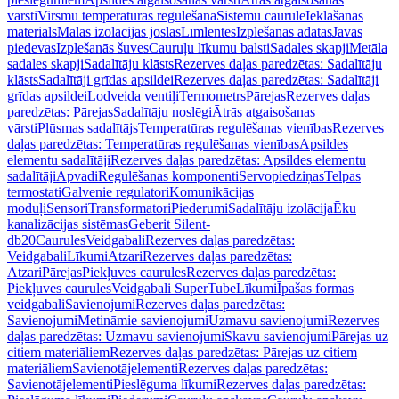
vārsti
Virsmu temperatūras regulēšana
Sistēmu caurule
Ieklāšanas
materiāls
Malas izolācijas joslas
Līmlentes
Izplešanas adatas
Javas
piedevas
Izplešanās šuves
Cauruļu līkumu balsti
Sadales skapji
Metāla
sadales skapji
Sadalītāju klāsts
Rezerves daļas paredzētas: Sadalītāju
klāsts
Sadalītāji grīdas apsildei
Rezerves daļas paredzētas: Sadalītāji
grīdas apsildei
Lodveida ventiļi
Termometrs
Pārejas
Rezerves daļas
paredzētas: Pārejas
Sadalītāju noslēgi
Ātrās atgaisošanas
vārsti
Plūsmas sadalītājs
Temperatūras regulēšanas vienības
Rezerves
daļas paredzētas: Temperatūras regulēšanas vienības
Apsildes
elementu sadalītāji
Rezerves daļas paredzētas: Apsildes elementu
sadalītāji
Apvadi
Regulēšanas komponenti
Servopiedziņas
Telpas
termostati
Galvenie regulatori
Komunikācijas
moduļi
Sensori
Transformatori
Piederumi
Sadalītāju izolācija
Ēku
kanalizācijas sistēmas
Geberit Silent-
db20
Caurules
Veidgabali
Rezerves daļas paredzētas:
Veidgabali
Līkumi
Atzari
Rezerves daļas paredzētas:
Atzari
Pārejas
Piekļuves caurules
Rezerves daļas paredzētas:
Piekļuves caurules
Veidgabali SuperTube
Līkumi
Īpašas formas
veidgabali
Savienojumi
Rezerves daļas paredzētas:
Savienojumi
Metināmie savienojumi
Uzmavu savienojumi
Rezerves
daļas paredzētas: Uzmavu savienojumi
Skavu savienojumi
Pārejas uz
citiem materiāliem
Rezerves daļas paredzētas: Pārejas uz citiem
materiāliem
Savienotājelementi
Rezerves daļas paredzētas:
Savienotājelementi
Pieslēguma līkumi
Rezerves daļas paredzētas: