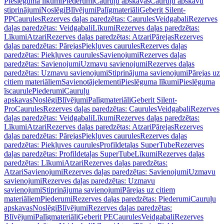
Pieslēguma līkumi
Piederumi
Cauruļu apskavas
Cauruļu apskavu
stiprinājumi
Noslēgi
Blīvējumi
Palīgmateriāli
Geberit Silent-
PP
Caurules
Rezerves daļas paredzētas: Caurules
Veidgabali
Rezerves
daļas paredzētas: Veidgabali
Līkumi
Rezerves daļas paredzētas:
Līkumi
Atzari
Rezerves daļas paredzētas: Atzari
Pārejas
Rezerves
daļas paredzētas: Pārejas
Piekļuves caurules
Rezerves daļas
paredzētas: Piekļuves caurules
Savienojumi
Rezerves daļas
paredzētas: Savienojumi
Uzmavu savienojumi
Rezerves daļas
paredzētas: Uzmavu savienojumi
Stiprinājuma savienojumi
Pārejas uz
citiem materiāliem
Savienotājelementi
Pieslēguma līkumi
Pieslēguma
īscaurule
Piederumi
Cauruļu
apskavas
Noslēgi
Blīvējumi
Palīgmateriāli
Geberit Silent-
Pro
Caurules
Rezerves daļas paredzētas: Caurules
Veidgabali
Rezerves
daļas paredzētas: Veidgabali
Līkumi
Rezerves daļas paredzētas:
Līkumi
Atzari
Rezerves daļas paredzētas: Atzari
Pārejas
Rezerves
daļas paredzētas: Pārejas
Piekļuves caurules
Rezerves daļas
paredzētas: Piekļuves caurules
Profildetaļas SuperTube
Rezerves
daļas paredzētas: Profildetaļas SuperTube
Līkumi
Rezerves daļas
paredzētas: Līkumi
Atzari
Rezerves daļas paredzētas:
Atzari
Savienojumi
Rezerves daļas paredzētas: Savienojumi
Uzmavu
savienojumi
Rezerves daļas paredzētas: Uzmavu
savienojumi
Stiprinājuma savienojumi
Pārejas uz citiem
materiāliem
Piederumi
Rezerves daļas paredzētas: Piederumi
Cauruļu
apskavas
Noslēgi
Blīvējumi
Rezerves daļas paredzētas:
Blīvējumi
Palīgmateriāli
Geberit PE
Caurules
Veidgabali
Rezerves