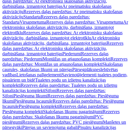
daļas paredzētas: Ar elektronisku skalošanas aktivizāciju,
darbināšana, izmantojot baterijas
Ar pneimatisku skalošanas
aktivizāciju
Rezerves daļas paredzētas: Ar pneimatisku skalošanas
aktivizāciju
Standarta
Rezerves daļas paredzētas:
Standarta
Virsapmetuma
Rezerves daļas paredzētas: Virsapmetuma
Ar
elektronisku skalošanas aktivizāciju, darbināšana, izmantojot
elektrotīklu
Rezerves daļas paredzētas: Ar elektronisku skalošanas
aktivizāciju, darbināšana, izmantojot elektrotīklu
Ar elektronisku
skalošanas aktivizāciju, darbināšana, izmantojot baterijas
Rezerves
daļas paredzētas: Ar elektronisku skalošanas aktivizāciju,
darbināšana, izmantojot baterijas
Piederumi
Rezerves daļas
paredzētas: Piederumi
Montāžas un atjaunošanas komplekti
Rezerves
daļas paredzētas: Montāžas un atjaunošanas komplekti
Skalošanas
caurules, skalošanas līkumi un pārejas
Pārsegplāksnes
Iebūvētas
vadības
Lietošanas palīgelementi
Savienotājelementi tualetes podiem,
pisuāriem un bidē
Tualetes podu un izlietņu kanalizācijas
komplekti
Rezerves daļas paredzētas: Tualetes podu un izlietņu
kanalizācijas komplekti
Sifoni
Rezerves daļas paredzētas:
Sifoni
Pieslēguma līkumi
Rezerves daļas paredzētas: Pieslēguma
līkumi
Pieslēguma īscaurule
Rezerves daļas paredzētas: Pieslēguma
īscaurule
Pieslēguma komplekti
Rezerves daļas paredzētas:
Pieslēguma komplekti
Skalošanas līkumu pagarinājumi
Rezerves
daļas paredzētas: Skalošanas līkumu pagarinājumi
PVC
pieslēgumi
Rezerves daļas paredzētas: PVC pieslēgumi
Manšetes un
pārsegvāki
Pārejas un savienojuma gabali
Pisuāru kanalizācijas