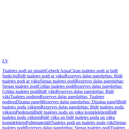
LV
Tualetes podi un pisuāri
Geberit AquaClean tualetes podi ar bidē
funkciju
Bidē tualetes podi ar vāku
Rezerves daļas paredzētas: Bidē
tualetes podi ar vāku
Sienas tualetes podi
Rezerves daļas paredzētas:
Sienas tualetes podi
Grīdas tualetes podi
Rezerves daļas paredzētas:
Grīdas tualetes podi
Bidē vāki
Rezerves daļas paredzētas: Bidē
vāki
Tualetes podiem
Rezerves daļas paredzētas: Tualetes
podiem
Dizaina paneļi
Rezerves daļas paredzētas: Dizaina paneļi
Bidē
tualetes podu vākiem
Rezerves daļas paredzētas: Bidē tualetes podu
vākiem
Piederumi
Bidē tualetes podu un vāku komplektiem
Bidē
tualetes podu vākiem
Bidē vāku un bidē tualetes podu un vāku
komplektiem
Palīgmateriāli
Tualetes podi un tualetes poda vāki
Sienas
tualetes podi
Rezerves daļas paredzētas: Sienas tualetes podi
Tualetes