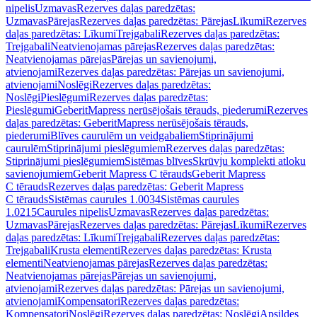
nipelis
Uzmavas
Rezerves daļas paredzētas:
Uzmavas
Pārejas
Rezerves daļas paredzētas: Pārejas
Līkumi
Rezerves
daļas paredzētas: Līkumi
Trejgabali
Rezerves daļas paredzētas:
Trejgabali
Neatvienojamas pārejas
Rezerves daļas paredzētas:
Neatvienojamas pārejas
Pārejas un savienojumi,
atvienojami
Rezerves daļas paredzētas: Pārejas un savienojumi,
atvienojami
Noslēgi
Rezerves daļas paredzētas:
Noslēgi
Pieslēgumi
Rezerves daļas paredzētas:
Pieslēgumi
GeberitMapress nerūsējošais tērauds, piederumi
Rezerves
daļas paredzētas: GeberitMapress nerūsējošais tērauds,
piederumi
Blīves caurulēm un veidgabaliem
Stiprinājumi
caurulēm
Stiprinājumi pieslēgumiem
Rezerves daļas paredzētas:
Stiprinājumi pieslēgumiem
Sistēmas blīves
Skrūvju komplekti atloku
savienojumiem
Geberit Mapress C tērauds
Geberit Mapress
C tērauds
Rezerves daļas paredzētas: Geberit Mapress
C tērauds
Sistēmas caurules 1.0034
Sistēmas caurules
1.0215
Caurules nipelis
Uzmavas
Rezerves daļas paredzētas:
Uzmavas
Pārejas
Rezerves daļas paredzētas: Pārejas
Līkumi
Rezerves
daļas paredzētas: Līkumi
Trejgabali
Rezerves daļas paredzētas:
Trejgabali
Krusta elementi
Rezerves daļas paredzētas: Krusta
elementi
Neatvienojamas pārejas
Rezerves daļas paredzētas:
Neatvienojamas pārejas
Pārejas un savienojumi,
atvienojami
Rezerves daļas paredzētas: Pārejas un savienojumi,
atvienojami
Kompensatori
Rezerves daļas paredzētas:
Kompensatori
Noslēgi
Rezerves daļas paredzētas: Noslēgi
Apsildes