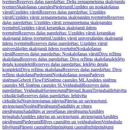
tvertnes
Rezerves daļas paredzētas: Delta zemapmetuma skalojamās
tvertnes
Skalošanas caurules
Piederumi
Uzpildes un noskalošanas
vārsti
Uzpildes vārsti
Rezerves daļas paredzētas: Uzpildes
vārsti
Uzpildes vārsti zemapmetuma skalojamām tvertnēm
Rezerves
daļas paredzētas: Uzpildes vārsti zemapmetuma skalojamām
tvertnēm
Uzpildes vārsti keramikas skalojamā ūdens
tvertnēm
Rezerves daļas paredzētas: Uzpildes vārsti keramikas
skalojamā ūdens tvertnēm
Uzpildes vārsti universālajām skalojamā
ūdens tvertnēm
Rezerves daļas paredzētas: Uzpildes vārsti
universālajām skalojamā ūdens tvertnēm
Noskalošanas
vārsti
Rezerves daļas paredzētas: Noskalošanas vārsti
Divu režīmu
skalošana
Rezerves daļas paredzētas: Divu režīmu skalošana
Iekšējo
detaļu komplekti
Rezerves daļas paredzētas: Iekšējo detaļu
komplekti
Divu režīmu skalošana
Rezerves daļas paredzētas: Divu
režīmu skalošana
Piederumi
Noskalošanas pogas
Padeves
sistēmas
Geberit FlowFit
Sistēmu caurules ML
Apsildes sistēmu
caurules ML
Sistēmu caurules SL
Veidgabali
Rezerves daļas
paredzētas: Veidgabali
Savienojumi
Pārejas
Līkumi
Trejgabali
Iebūvēta
cirkulācija
Rezerves daļas paredzētas: Iebūvēta
cirkulācija
Neatvienojamas pārejas
Pārejas un savienojumi,
atvienojami
Noslēgi
Pieslēgumi
Sadalītājs ar vītnes
pieslēgumu
Sadalītājs ar presēšanas pieslēgumu
Apsildes
trejgabals
Apsildes pārejas un savienojumi, atvienojami
Apsildes
pieslēgumi
Piederumi
Blīves caurulēm un veidgabaliem
Veidgabalu
blīvējumi
Pārsegi caurulēm
Stiprinājumi caurulēm
Stiprinājumi