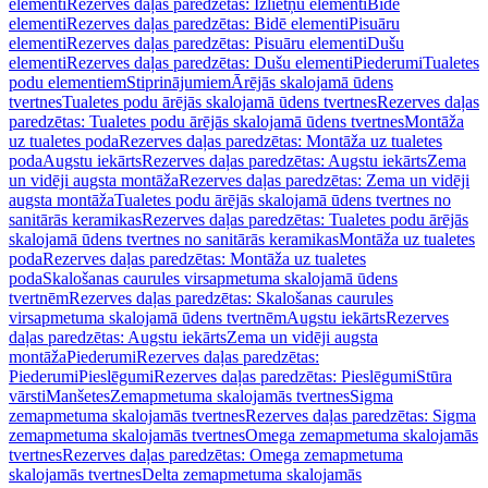
elementi
Rezerves daļas paredzētas: Izlietņu elementi
Bidē
elementi
Rezerves daļas paredzētas: Bidē elementi
Pisuāru
elementi
Rezerves daļas paredzētas: Pisuāru elementi
Dušu
elementi
Rezerves daļas paredzētas: Dušu elementi
Piederumi
Tualetes
podu elementiem
Stiprinājumiem
Ārējās skalojamā ūdens
tvertnes
Tualetes podu ārējās skalojamā ūdens tvertnes
Rezerves daļas
paredzētas: Tualetes podu ārējās skalojamā ūdens tvertnes
Montāža
uz tualetes poda
Rezerves daļas paredzētas: Montāža uz tualetes
poda
Augstu iekārts
Rezerves daļas paredzētas: Augstu iekārts
Zema
un vidēji augsta montāža
Rezerves daļas paredzētas: Zema un vidēji
augsta montāža
Tualetes podu ārējās skalojamā ūdens tvertnes no
sanitārās keramikas
Rezerves daļas paredzētas: Tualetes podu ārējās
skalojamā ūdens tvertnes no sanitārās keramikas
Montāža uz tualetes
poda
Rezerves daļas paredzētas: Montāža uz tualetes
poda
Skalošanas caurules virsapmetuma skalojamā ūdens
tvertnēm
Rezerves daļas paredzētas: Skalošanas caurules
virsapmetuma skalojamā ūdens tvertnēm
Augstu iekārts
Rezerves
daļas paredzētas: Augstu iekārts
Zema un vidēji augsta
montāža
Piederumi
Rezerves daļas paredzētas:
Piederumi
Pieslēgumi
Rezerves daļas paredzētas: Pieslēgumi
Stūra
vārsti
Manšetes
Zemapmetuma skalojamās tvertnes
Sigma
zemapmetuma skalojamās tvertnes
Rezerves daļas paredzētas: Sigma
zemapmetuma skalojamās tvertnes
Omega zemapmetuma skalojamās
tvertnes
Rezerves daļas paredzētas: Omega zemapmetuma
skalojamās tvertnes
Delta zemapmetuma skalojamās