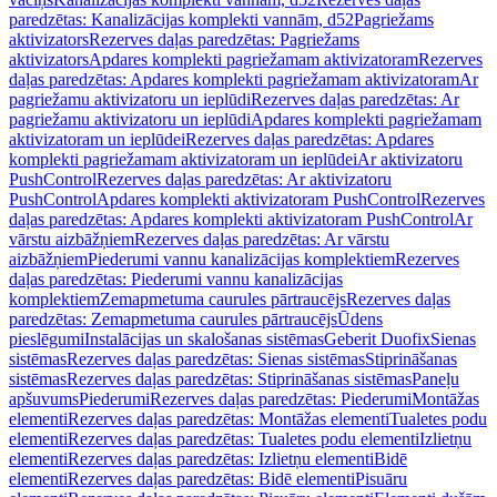
paredzētas: Kanalizācijas komplekti vannām, d52
Pagriežams
aktivizators
Rezerves daļas paredzētas: Pagriežams
aktivizators
Apdares komplekti pagriežamam aktivizatoram
Rezerves
daļas paredzētas: Apdares komplekti pagriežamam aktivizatoram
Ar
pagriežamu aktivizatoru un ieplūdi
Rezerves daļas paredzētas: Ar
pagriežamu aktivizatoru un ieplūdi
Apdares komplekti pagriežamam
aktivizatoram un ieplūdei
Rezerves daļas paredzētas: Apdares
komplekti pagriežamam aktivizatoram un ieplūdei
Ar aktivizatoru
PushControl
Rezerves daļas paredzētas: Ar aktivizatoru
PushControl
Apdares komplekti aktivizatoram PushControl
Rezerves
daļas paredzētas: Apdares komplekti aktivizatoram PushControl
Ar
vārstu aizbāžņiem
Rezerves daļas paredzētas: Ar vārstu
aizbāžņiem
Piederumi vannu kanalizācijas komplektiem
Rezerves
daļas paredzētas: Piederumi vannu kanalizācijas
komplektiem
Zemapmetuma caurules pārtraucējs
Rezerves daļas
paredzētas: Zemapmetuma caurules pārtraucējs
Ūdens
pieslēgumi
Instalācijas un skalošanas sistēmas
Geberit Duofix
Sienas
sistēmas
Rezerves daļas paredzētas: Sienas sistēmas
Stiprināšanas
sistēmas
Rezerves daļas paredzētas: Stiprināšanas sistēmas
Paneļu
apšuvums
Piederumi
Rezerves daļas paredzētas: Piederumi
Montāžas
elementi
Rezerves daļas paredzētas: Montāžas elementi
Tualetes podu
elementi
Rezerves daļas paredzētas: Tualetes podu elementi
Izlietņu
elementi
Rezerves daļas paredzētas: Izlietņu elementi
Bidē
elementi
Rezerves daļas paredzētas: Bidē elementi
Pisuāru