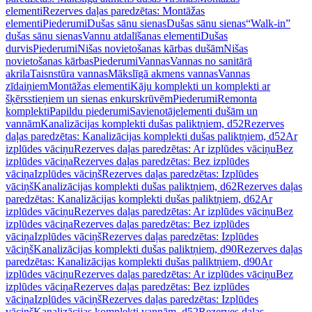
elementi
Rezerves daļas paredzētas: Montāžas
elementi
Piederumi
Dušas sānu sienas
Dušas sānu sienas
“Walk-in”
dušas sānu sienas
Vannu atdalīšanas elementi
Dušas
durvis
Piederumi
Nišas novietošanas kārbas dušām
Nišas
novietošanas kārbas
Piederumi
Vannas
Vannas no sanitārā
akrila
Taisnstūra vannas
Mākslīgā akmens vannas
Vannas
zīdaiņiem
Montāžas elementi
Kāju komplekti un komplekti ar
šķērsstieņiem un sienas enkurskrūvēm
Piederumi
Remonta
komplekti
Papildu piederumi
Savienotājelementi dušām un
vannām
Kanalizācijas komplekti dušas paliktņiem, d52
Rezerves
daļas paredzētas: Kanalizācijas komplekti dušas paliktņiem, d52
Ar
izplūdes vāciņu
Rezerves daļas paredzētas: Ar izplūdes vāciņu
Bez
izplūdes vāciņa
Rezerves daļas paredzētas: Bez izplūdes
vāciņa
Izplūdes vāciņš
Rezerves daļas paredzētas: Izplūdes
vāciņš
Kanalizācijas komplekti dušas paliktņiem, d62
Rezerves daļas
paredzētas: Kanalizācijas komplekti dušas paliktņiem, d62
Ar
izplūdes vāciņu
Rezerves daļas paredzētas: Ar izplūdes vāciņu
Bez
izplūdes vāciņa
Rezerves daļas paredzētas: Bez izplūdes
vāciņa
Izplūdes vāciņš
Rezerves daļas paredzētas: Izplūdes
vāciņš
Kanalizācijas komplekti dušas paliktņiem, d90
Rezerves daļas
paredzētas: Kanalizācijas komplekti dušas paliktņiem, d90
Ar
izplūdes vāciņu
Rezerves daļas paredzētas: Ar izplūdes vāciņu
Bez
izplūdes vāciņa
Rezerves daļas paredzētas: Bez izplūdes
vāciņa
Izplūdes vāciņš
Rezerves daļas paredzētas: Izplūdes
vāciņš
Kanalizācijas komplekti vannām, d52
Rezerves daļas