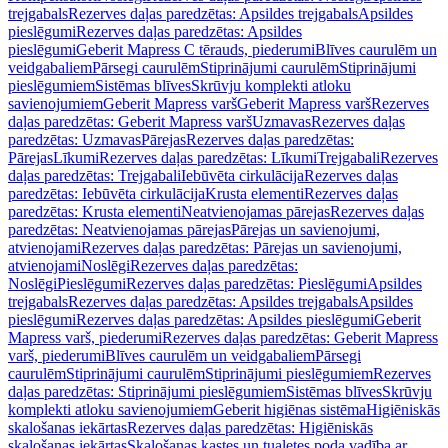
trejgabals
Rezerves daļas paredzētas: Apsildes trejgabals
Apsildes
pieslēgumi
Rezerves daļas paredzētas: Apsildes
pieslēgumi
Geberit Mapress C tērauds, piederumi
Blīves caurulēm un
veidgabaliem
Pārsegi caurulēm
Stiprinājumi caurulēm
Stiprinājumi
pieslēgumiem
Sistēmas blīves
Skrūvju komplekti atloku
savienojumiem
Geberit Mapress varš
Geberit Mapress varš
Rezerves
daļas paredzētas: Geberit Mapress varš
Uzmavas
Rezerves daļas
paredzētas: Uzmavas
Pārejas
Rezerves daļas paredzētas:
Pārejas
Līkumi
Rezerves daļas paredzētas: Līkumi
Trejgabali
Rezerves
daļas paredzētas: Trejgabali
Iebūvēta cirkulācija
Rezerves daļas
paredzētas: Iebūvēta cirkulācija
Krusta elementi
Rezerves daļas
paredzētas: Krusta elementi
Neatvienojamas pārejas
Rezerves daļas
paredzētas: Neatvienojamas pārejas
Pārejas un savienojumi,
atvienojami
Rezerves daļas paredzētas: Pārejas un savienojumi,
atvienojami
Noslēgi
Rezerves daļas paredzētas:
Noslēgi
Pieslēgumi
Rezerves daļas paredzētas: Pieslēgumi
Apsildes
trejgabals
Rezerves daļas paredzētas: Apsildes trejgabals
Apsildes
pieslēgumi
Rezerves daļas paredzētas: Apsildes pieslēgumi
Geberit
Mapress varš, piederumi
Rezerves daļas paredzētas: Geberit Mapress
varš, piederumi
Blīves caurulēm un veidgabaliem
Pārsegi
caurulēm
Stiprinājumi caurulēm
Stiprinājumi pieslēgumiem
Rezerves
daļas paredzētas: Stiprinājumi pieslēgumiem
Sistēmas blīves
Skrūvju
komplekti atloku savienojumiem
Geberit higiēnas sistēma
Higiēniskās
skalošanas iekārtas
Rezerves daļas paredzētas: Higiēniskās
skalošanas iekārtas
Skalošanas kastes un tualetes poda vadība ar