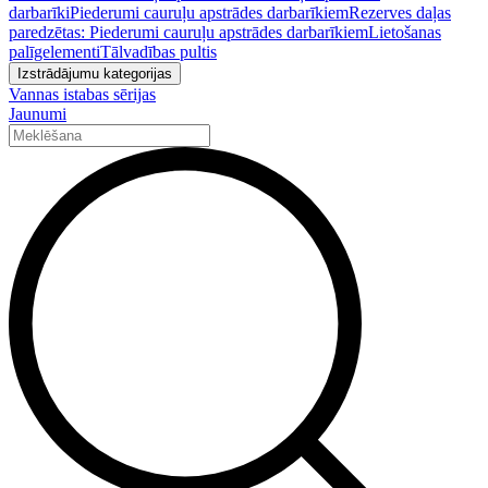
darbarīki
Piederumi cauruļu apstrādes darbarīkiem
Rezerves daļas
paredzētas: Piederumi cauruļu apstrādes darbarīkiem
Lietošanas
palīgelementi
Tālvadības pultis
Izstrādājumu kategorijas
Vannas istabas sērijas
Jaunumi