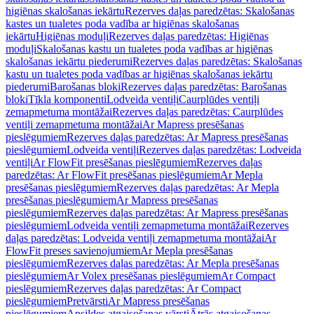
higiēnas skalošanas iekārtu
Rezerves daļas paredzētas: Skalošanas
kastes un tualetes poda vadība ar higiēnas skalošanas
iekārtu
Higiēnas moduļi
Rezerves daļas paredzētas: Higiēnas
moduļi
Skalošanas kastu un tualetes poda vadības ar higiēnas
skalošanas iekārtu piederumi
Rezerves daļas paredzētas: Skalošanas
kastu un tualetes poda vadības ar higiēnas skalošanas iekārtu
piederumi
Barošanas bloki
Rezerves daļas paredzētas: Barošanas
bloki
Tīkla komponenti
Lodveida ventiļi
Caurplūdes ventiļi
zemapmetuma montāžai
Rezerves daļas paredzētas: Caurplūdes
ventiļi zemapmetuma montāžai
Ar Mapress presēšanas
pieslēgumiem
Rezerves daļas paredzētas: Ar Mapress presēšanas
pieslēgumiem
Lodveida ventiļi
Rezerves daļas paredzētas: Lodveida
ventiļi
Ar FlowFit presēšanas pieslēgumiem
Rezerves daļas
paredzētas: Ar FlowFit presēšanas pieslēgumiem
Ar Mepla
presēšanas pieslēgumiem
Rezerves daļas paredzētas: Ar Mepla
presēšanas pieslēgumiem
Ar Mapress presēšanas
pieslēgumiem
Rezerves daļas paredzētas: Ar Mapress presēšanas
pieslēgumiem
Lodveida ventiļi zemapmetuma montāžai
Rezerves
daļas paredzētas: Lodveida ventiļi zemapmetuma montāžai
Ar
FlowFit preses savienojumiem
Ar Mepla presēšanas
pieslēgumiem
Rezerves daļas paredzētas: Ar Mepla presēšanas
pieslēgumiem
Ar Volex presēšanas pieslēgumiem
Ar Compact
pieslēgumiem
Rezerves daļas paredzētas: Ar Compact
pieslēgumiem
Pretvārsti
Ar Mapress presēšanas
pieslēgumiem
Apsildes atgaisošanas vārsti
Ātrās atgaisošanas