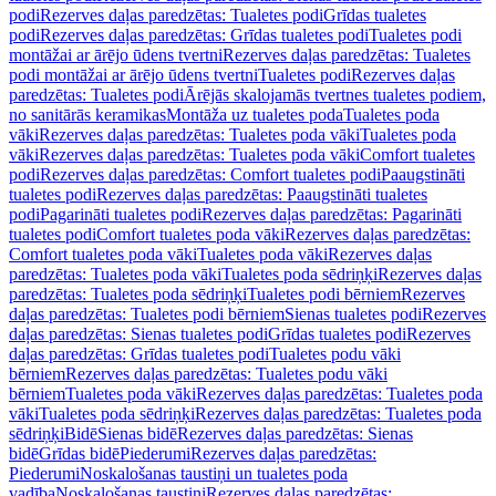
podi
Rezerves daļas paredzētas: Tualetes podi
Grīdas tualetes
podi
Rezerves daļas paredzētas: Grīdas tualetes podi
Tualetes podi
montāžai ar ārējo ūdens tvertni
Rezerves daļas paredzētas: Tualetes
podi montāžai ar ārējo ūdens tvertni
Tualetes podi
Rezerves daļas
paredzētas: Tualetes podi
Ārējās skalojamās tvertnes tualetes podiem,
no sanitārās keramikas
Montāža uz tualetes poda
Tualetes poda
vāki
Rezerves daļas paredzētas: Tualetes poda vāki
Tualetes poda
vāki
Rezerves daļas paredzētas: Tualetes poda vāki
Comfort tualetes
podi
Rezerves daļas paredzētas: Comfort tualetes podi
Paaugstināti
tualetes podi
Rezerves daļas paredzētas: Paaugstināti tualetes
podi
Pagarināti tualetes podi
Rezerves daļas paredzētas: Pagarināti
tualetes podi
Comfort tualetes poda vāki
Rezerves daļas paredzētas:
Comfort tualetes poda vāki
Tualetes poda vāki
Rezerves daļas
paredzētas: Tualetes poda vāki
Tualetes poda sēdriņķi
Rezerves daļas
paredzētas: Tualetes poda sēdriņķi
Tualetes podi bērniem
Rezerves
daļas paredzētas: Tualetes podi bērniem
Sienas tualetes podi
Rezerves
daļas paredzētas: Sienas tualetes podi
Grīdas tualetes podi
Rezerves
daļas paredzētas: Grīdas tualetes podi
Tualetes podu vāki
bērniem
Rezerves daļas paredzētas: Tualetes podu vāki
bērniem
Tualetes poda vāki
Rezerves daļas paredzētas: Tualetes poda
vāki
Tualetes poda sēdriņķi
Rezerves daļas paredzētas: Tualetes poda
sēdriņķi
Bidē
Sienas bidē
Rezerves daļas paredzētas: Sienas
bidē
Grīdas bidē
Piederumi
Rezerves daļas paredzētas:
Piederumi
Noskalošanas taustiņi un tualetes poda
vadība
Noskalošanas taustiņi
Rezerves daļas paredzētas: