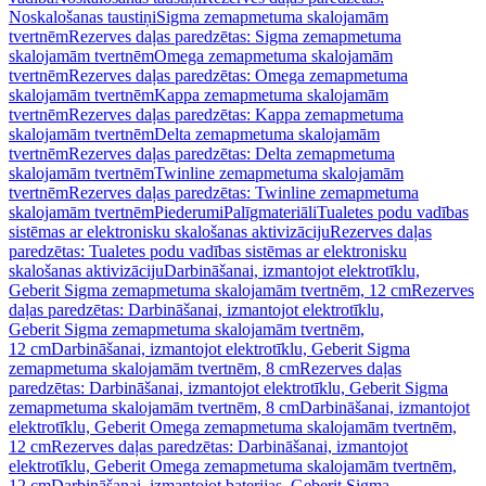
Noskalošanas taustiņi
Sigma zemapmetuma skalojamām
tvertnēm
Rezerves daļas paredzētas: Sigma zemapmetuma
skalojamām tvertnēm
Omega zemapmetuma skalojamām
tvertnēm
Rezerves daļas paredzētas: Omega zemapmetuma
skalojamām tvertnēm
Kappa zemapmetuma skalojamām
tvertnēm
Rezerves daļas paredzētas: Kappa zemapmetuma
skalojamām tvertnēm
Delta zemapmetuma skalojamām
tvertnēm
Rezerves daļas paredzētas: Delta zemapmetuma
skalojamām tvertnēm
Twinline zemapmetuma skalojamām
tvertnēm
Rezerves daļas paredzētas: Twinline zemapmetuma
skalojamām tvertnēm
Piederumi
Palīgmateriāli
Tualetes podu vadības
sistēmas ar elektronisku skalošanas aktivizāciju
Rezerves daļas
paredzētas: Tualetes podu vadības sistēmas ar elektronisku
skalošanas aktivizāciju
Darbināšanai, izmantojot elektrotīklu,
Geberit Sigma zemapmetuma skalojamām tvertnēm, 12 cm
Rezerves
daļas paredzētas: Darbināšanai, izmantojot elektrotīklu,
Geberit Sigma zemapmetuma skalojamām tvertnēm,
12 cm
Darbināšanai, izmantojot elektrotīklu, Geberit Sigma
zemapmetuma skalojamām tvertnēm, 8 cm
Rezerves daļas
paredzētas: Darbināšanai, izmantojot elektrotīklu, Geberit Sigma
zemapmetuma skalojamām tvertnēm, 8 cm
Darbināšanai, izmantojot
elektrotīklu, Geberit Omega zemapmetuma skalojamām tvertnēm,
12 cm
Rezerves daļas paredzētas: Darbināšanai, izmantojot
elektrotīklu, Geberit Omega zemapmetuma skalojamām tvertnēm,
12 cm
Darbināšanai, izmantojot baterijas, Geberit Sigma