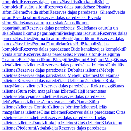
komplekti
Rezerves daļas paredzētas: Pisuāru kanalizācijas
komplekti
Pisuāru sifoni
Rezerves daļas paredzētas: Pisuāru
sifoni
Gliemežveida sifoni
Rezerves daļas paredzētas: Gliemežveida
sifoni
P veida sifoni
Rezerves daļas paredzētas: P veida
sifoni
Skalošanas cauruļu un skalošanas līkumu
pagarinājumi
Rezerves daļas paredzētas: Skalošanas cauruļu un
skalošanas līkumu pagarinājumi
Pieslēguma īscaurule
Rezerves daļas
paredzētas: Pieslēguma īscaurule
Pieslēguma līkumi
Rezerves daļas
paredzētas: Pieslēguma līkumi
Manšetes
Bidē kanalizācijas
komplekti
Rezerves daļas paredzētas: Bidē kanalizācijas komplekti
P
veida sifoni
Rezerves daļas paredzētas: P veida sifoni
Pieslēguma
īscaurule
Pieslēguma līkumi
Pārsegi
Pieslēgumi
Blīvējumi
Mazgāšanas
vieta
Izlietnes
Izlietnes
Rezerves daļas paredzētas: Izlietnes
Dubultās
izlietnes
Rezerves daļas paredzētas: Dubultās izlietnes
Mēbeļu
izlietnes
Rezerves daļas paredzētas: Mēbeļu izlietnes
Uzliekamās
izlietnes
Rezerves daļas paredzētas: Uzliekamās izlietnes
Roku
mazgāšanas izlietnes
Rezerves daļas paredzētas: Roku mazgāšanas
izlietnes
Stūra roku mazgāšanas izlietne
Daļēji iemontētās
izlietnes
Iebūvējamas izlietnes
Rezerves daļas paredzētas:
Iebūvējamas izlietnes
Zem virsmas iebūvējamas
Stūra
izlietnes
Izlietnes Comfort
Izlietnes bērniem
Izlietnes
Lielās
mazgāšanas izlietnes
Citas izlietnes
Rezerves daļas paredzētas: Citas
izlietnes
Lietās izlietnes
Rezerves daļas paredzētas: Lietās
izlietnes
Izlietnes
Daudzfunkciju izlietnes
Ģipša izlietne
Klašu telpu
izlietnes
Piederumi
Atbalstkājas
Rezerves daļas paredzētas: