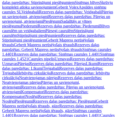
daļas paredzētas: Stiprinājumi pieslēgumiem
Sistēmas blīves
Skrūvju
komplekti atloku savienojumiem
Geberit Volex
Apsildes sistēmu
caurules SL
Veidgabali
Rezerves daļas paredzētas: Veidgabali
Pārejas
un savienojumi, atvienojami
Rezerves daļas paredzētas: Pārejas un
savienojumi, atvienojami
Pieslēgumi
Sadalītājs ar vītnes
pieslēgumu
Piederumi
Rezerves daļas paredzētas: Piederumi
Blīves
caurulēm un veidgabaliem
Pārsegi caurulēm
Stiprinājumi
caurulēm
Stiprinājumi pieslēgumiem
Rezerves daļas paredzētas:
Stiprinājumi pieslēgumiem
Geberit Mapress nerūsējošais
tērauds
Geberit Mapress nerūsējošais tērauds
Rezerves daļas
paredzētas: Geberit Mapress nerūsējošais tērauds
Sistēmas caurules
1.4401
Rezerves daļas paredzētas: Sistēmas caurules 1.4401
Sistēmas
caurules 1.4521
Caurules nipelis
Uzmavas
Rezerves daļas paredzētas:
Uzmavas
Pārejas
Rezerves daļas paredzētas: Pārejas
Līkumi
Rezerves
daļas paredzētas: Līkumi
Trejgabali
Rezerves daļas paredzētas:
Trejgabali
Iebūvēta cirkulācija
Rezerves daļas paredzētas: Iebūvēta
cirkulācija
Neatvienojamas pārejas
Rezerves daļas paredzētas:
Neatvienojamas pārejas
Pārejas un savienojumi,
atvienojami
Rezerves daļas paredzētas: Pārejas un savienojumi,
atvienojami
Kompensatori
Rezerves daļas paredzētas:
Kompensatori
Noslēgi
Rezerves daļas paredzētas:
Noslēgi
Pieslēgumi
Rezerves daļas paredzētas: Pieslēgumi
Geberit
Mapress nerūsējošais tērauds, gāze
Rezerves daļas paredzētas:
Geberit Mapress nerūsējošais tērauds, gāze
Sistēmas caurules
1.4401
Rezerves daļas paredzētas: Sistēmas caurules 1.4401
Caurules