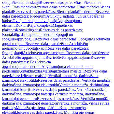
skapji
Piekaramie skapji
Rezerves daļas paredzētas: Piekaramie
skapji
Citas mēbeles
Rezerves daļas paredzētas: Citas mēbeles
Sienas
plaukti
Rezerves daļas paredzētas: Sienas plaukti
Piederumi
Rezerves
daļas paredzētas: Piederumi
Atvilktņu sadalītāji un uzglabāšanas
kārbas
Dvieļu turētāji un dvieļu āķi
Apgaismojuma
elementi
Rokturi
Kāju komplekti
Magnētiskās
plāksnes
Kontaktligzdas
Rezerves daļas paredzētas:
Kontaktligzdas
Papildu piederumi
Spoguļi un
spoguļskapji
Spoguļi
Rezerves daļas paredzētas: Spoguļi
Ar iebūvētu
apgaismojumu
Rezerves daļas paredzētas: Ar iebūvētu
apgaismojumu
Spoguļskapji
Rezerves daļas paredzētas:
Spoguļskapji
Ar iebūvētu apgaismojumu
Rezerves daļas paredzētas:
Ar iebūvētu apgaismojumu
Bez iebūvēta apgaismojuma
Rezerves
daļas paredzētas: Bez iebūvēta
apgaismojuma
Piederumi
Apgaismojuma elementi
Papildu
piederumi
Kontaktligzdas
Maisītāji
Izlietnes maisītāji
Rezerves daļas
paredzētas: Izlietnes maisītāji
Vertikāla montāža, darbināšana,
izmantojot elektrotīklu
Rezerves daļas paredzētas: Vertikāla montāža,
darbināšana, izmantojot elektrotīklu
Vertikāla montāža, darbināšana,
izmantojot baterijas
Rezerves daļas paredzētas: Vertikāla montāža,
darbināšana, izmantojot baterijas
Vertikāla montāža, darbināšana,
izmantojot ģeneratoru
Rezerves daļas paredzētas: Vertikāla montāža,
darbināšana, izmantojot ģeneratoru
Vertikāla montāža, vienas sviras
maisītājs
Montāža pie sienas, darbināšana, izmantojot
elektrotīklu
Rezerves daļas paredzētas: Montāža pie sienas,