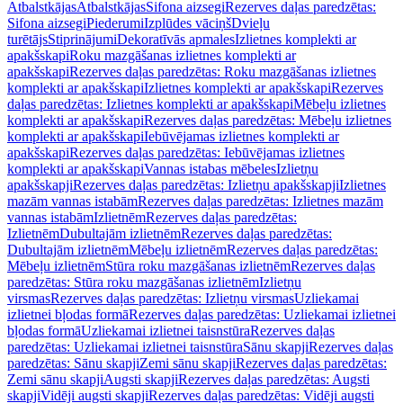
Atbalstkājas
Atbalstkājas
Sifona aizsegi
Rezerves daļas paredzētas:
Sifona aizsegi
Piederumi
Izplūdes vāciņš
Dvieļu
turētājs
Stiprinājumi
Dekoratīvās apmales
Izlietnes komplekti ar
apakšskapi
Roku mazgāšanas izlietnes komplekti ar
apakšskapi
Rezerves daļas paredzētas: Roku mazgāšanas izlietnes
komplekti ar apakšskapi
Izlietnes komplekti ar apakšskapi
Rezerves
daļas paredzētas: Izlietnes komplekti ar apakšskapi
Mēbeļu izlietnes
komplekti ar apakšskapi
Rezerves daļas paredzētas: Mēbeļu izlietnes
komplekti ar apakšskapi
Iebūvējamas izlietnes komplekti ar
apakšskapi
Rezerves daļas paredzētas: Iebūvējamas izlietnes
komplekti ar apakšskapi
Vannas istabas mēbeles
Izlietņu
apakšskapji
Rezerves daļas paredzētas: Izlietņu apakšskapji
Izlietnes
mazām vannas istabām
Rezerves daļas paredzētas: Izlietnes mazām
vannas istabām
Izlietnēm
Rezerves daļas paredzētas:
Izlietnēm
Dubultajām izlietnēm
Rezerves daļas paredzētas:
Dubultajām izlietnēm
Mēbeļu izlietnēm
Rezerves daļas paredzētas:
Mēbeļu izlietnēm
Stūra roku mazgāšanas izlietnēm
Rezerves daļas
paredzētas: Stūra roku mazgāšanas izlietnēm
Izlietņu
virsmas
Rezerves daļas paredzētas: Izlietņu virsmas
Uzliekamai
izlietnei bļodas formā
Rezerves daļas paredzētas: Uzliekamai izlietnei
bļodas formā
Uzliekamai izlietnei taisnstūra
Rezerves daļas
paredzētas: Uzliekamai izlietnei taisnstūra
Sānu skapji
Rezerves daļas
paredzētas: Sānu skapji
Zemi sānu skapji
Rezerves daļas paredzētas:
Zemi sānu skapji
Augsti skapji
Rezerves daļas paredzētas: Augsti
skapji
Vidēji augsti skapji
Rezerves daļas paredzētas: Vidēji augsti