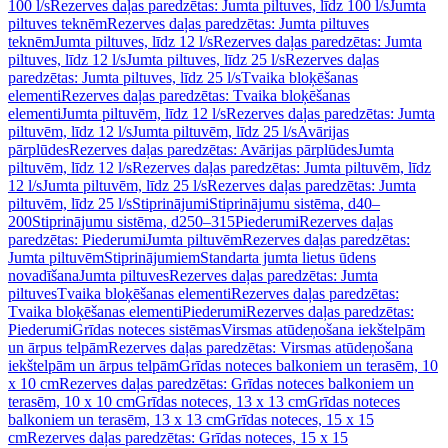
100 l/s
Rezerves daļas paredzētas: Jumta piltuves, līdz 100 l/s
Jumta
piltuves teknēm
Rezerves daļas paredzētas: Jumta piltuves
teknēm
Jumta piltuves, līdz 12 l/s
Rezerves daļas paredzētas: Jumta
piltuves, līdz 12 l/s
Jumta piltuves, līdz 25 l/s
Rezerves daļas
paredzētas: Jumta piltuves, līdz 25 l/s
Tvaika bloķēšanas
elementi
Rezerves daļas paredzētas: Tvaika bloķēšanas
elementi
Jumta piltuvēm, līdz 12 l/s
Rezerves daļas paredzētas: Jumta
piltuvēm, līdz 12 l/s
Jumta piltuvēm, līdz 25 l/s
Avārijas
pārplūdes
Rezerves daļas paredzētas: Avārijas pārplūdes
Jumta
piltuvēm, līdz 12 l/s
Rezerves daļas paredzētas: Jumta piltuvēm, līdz
12 l/s
Jumta piltuvēm, līdz 25 l/s
Rezerves daļas paredzētas: Jumta
piltuvēm, līdz 25 l/s
Stiprinājumi
Stiprinājumu sistēma, d40–
200
Stiprinājumu sistēma, d250–315
Piederumi
Rezerves daļas
paredzētas: Piederumi
Jumta piltuvēm
Rezerves daļas paredzētas:
Jumta piltuvēm
Stiprinājumiem
Standarta jumta lietus ūdens
novadīšana
Jumta piltuves
Rezerves daļas paredzētas: Jumta
piltuves
Tvaika bloķēšanas elementi
Rezerves daļas paredzētas:
Tvaika bloķēšanas elementi
Piederumi
Rezerves daļas paredzētas:
Piederumi
Grīdas noteces sistēmas
Virsmas atūdeņošana iekštelpām
un ārpus telpām
Rezerves daļas paredzētas: Virsmas atūdeņošana
iekštelpām un ārpus telpām
Grīdas noteces balkoniem un terasēm, 10
x 10 cm
Rezerves daļas paredzētas: Grīdas noteces balkoniem un
terasēm, 10 x 10 cm
Grīdas noteces, 13 x 13 cm
Grīdas noteces
balkoniem un terasēm, 13 x 13 cm
Grīdas noteces, 15 x 15
cm
Rezerves daļas paredzētas: Grīdas noteces, 15 x 15