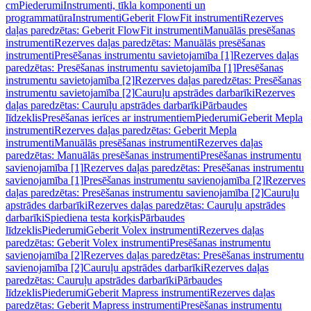
cm
Piederumi
Instrumenti, tīkla komponenti un
programmatūra
Instrumenti
Geberit FlowFit instrumenti
Rezerves
daļas paredzētas: Geberit FlowFit instrumenti
Manuālās presēšanas
instrumenti
Rezerves daļas paredzētas: Manuālās presēšanas
instrumenti
Presēšanas instrumentu savietojamība [1]
Rezerves daļas
paredzētas: Presēšanas instrumentu savietojamība [1]
Presēšanas
instrumentu savietojamība [2]
Rezerves daļas paredzētas: Presēšanas
instrumentu savietojamība [2]
Cauruļu apstrādes darbarīki
Rezerves
daļas paredzētas: Cauruļu apstrādes darbarīki
Pārbaudes
līdzeklis
Presēšanas ierīces ar instrumentiem
Piederumi
Geberit Mepla
instrumenti
Rezerves daļas paredzētas: Geberit Mepla
instrumenti
Manuālās presēšanas instrumenti
Rezerves daļas
paredzētas: Manuālās presēšanas instrumenti
Presēšanas instrumentu
savienojamība [1]
Rezerves daļas paredzētas: Presēšanas instrumentu
savienojamība [1]
Presēšanas instrumentu savienojamība [2]
Rezerves
daļas paredzētas: Presēšanas instrumentu savienojamība [2]
Cauruļu
apstrādes darbarīki
Rezerves daļas paredzētas: Cauruļu apstrādes
darbarīki
Spiediena testa korķis
Pārbaudes
līdzeklis
Piederumi
Geberit Volex instrumenti
Rezerves daļas
paredzētas: Geberit Volex instrumenti
Presēšanas instrumentu
savienojamība [2]
Rezerves daļas paredzētas: Presēšanas instrumentu
savienojamība [2]
Cauruļu apstrādes darbarīki
Rezerves daļas
paredzētas: Cauruļu apstrādes darbarīki
Pārbaudes
līdzeklis
Piederumi
Geberit Mapress instrumenti
Rezerves daļas
paredzētas: Geberit Mapress instrumenti
Presēšanas instrumentu