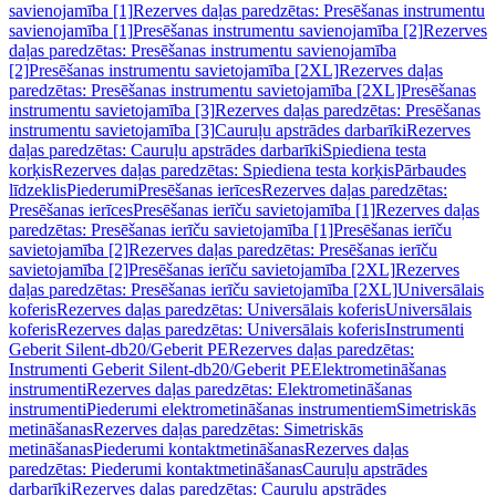
savienojamība [1]
Rezerves daļas paredzētas: Presēšanas instrumentu
savienojamība [1]
Presēšanas instrumentu savienojamība [2]
Rezerves
daļas paredzētas: Presēšanas instrumentu savienojamība
[2]
Presēšanas instrumentu savietojamība [2XL]
Rezerves daļas
paredzētas: Presēšanas instrumentu savietojamība [2XL]
Presēšanas
instrumentu savietojamība [3]
Rezerves daļas paredzētas: Presēšanas
instrumentu savietojamība [3]
Cauruļu apstrādes darbarīki
Rezerves
daļas paredzētas: Cauruļu apstrādes darbarīki
Spiediena testa
korķis
Rezerves daļas paredzētas: Spiediena testa korķis
Pārbaudes
līdzeklis
Piederumi
Presēšanas ierīces
Rezerves daļas paredzētas:
Presēšanas ierīces
Presēšanas ierīču savietojamība [1]
Rezerves daļas
paredzētas: Presēšanas ierīču savietojamība [1]
Presēšanas ierīču
savietojamība [2]
Rezerves daļas paredzētas: Presēšanas ierīču
savietojamība [2]
Presēšanas ierīču savietojamība [2XL]
Rezerves
daļas paredzētas: Presēšanas ierīču savietojamība [2XL]
Universālais
koferis
Rezerves daļas paredzētas: Universālais koferis
Universālais
koferis
Rezerves daļas paredzētas: Universālais koferis
Instrumenti
Geberit Silent-db20/Geberit PE
Rezerves daļas paredzētas:
Instrumenti Geberit Silent-db20/Geberit PE
Elektrometināšanas
instrumenti
Rezerves daļas paredzētas: Elektrometināšanas
instrumenti
Piederumi elektrometināšanas instrumentiem
Simetriskās
metināšanas
Rezerves daļas paredzētas: Simetriskās
metināšanas
Piederumi kontaktmetināšanas
Rezerves daļas
paredzētas: Piederumi kontaktmetināšanas
Cauruļu apstrādes
darbarīki
Rezerves daļas paredzētas: Cauruļu apstrādes