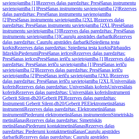
savienojamība [1]
Rezerves daļas paredzētas: Presēšanas instrumentu
savienojamība [1]
Presēšanas instrumentu savienojamība [2]
Rezerves
daļas paredzētas: Presēšanas instrumentu savienojamība
[2]
Presēšanas instrumentu savietojamība [2XL]
Rezerves daļas
paredzētas: Presēšanas instrumentu savietojamība [2XL]
Presēšanas
instrumentu savietojamība [3]
Rezerves daļas paredzētas: Presēšanas
instrumentu savietojamība [3]
Cauruļu apstrādes darbarīki
Rezerves
daļas paredzētas: Cauruļu apstrādes darbarīki
Spiediena testa
korķis
Rezerves daļas paredzētas: Spiediena testa korķis
Pārbaudes
līdzeklis
Piederumi
Presēšanas ierīces
Rezerves daļas paredzētas:
Presēšanas ierīces
Presēšanas ierīču savietojamība [1]
Rezerves daļas
paredzētas: Presēšanas ierīču savietojamība [1]
Presēšanas ierīču
savietojamība [2]
Rezerves daļas paredzētas: Presēšanas ierīču
savietojamība [2]
Presēšanas ierīču savietojamība [2XL]
Rezerves
daļas paredzētas: Presēšanas ierīču savietojamība [2XL]
Universālais
koferis
Rezerves daļas paredzētas: Universālais koferis
Universālais
koferis
Rezerves daļas paredzētas: Universālais koferis
Instrumenti
Geberit Silent-db20/Geberit PE
Rezerves daļas paredzētas:
Instrumenti Geberit Silent-db20/Geberit PE
Elektrometināšanas
instrumenti
Rezerves daļas paredzētas: Elektrometināšanas
instrumenti
Piederumi elektrometināšanas instrumentiem
Simetriskās
metināšanas
Rezerves daļas paredzētas: Simetriskās
metināšanas
Piederumi kontaktmetināšanas
Rezerves daļas
paredzētas: Piederumi kontaktmetināšanas
Cauruļu apstrādes
darbarīki
Rezerves daļas paredzētas: Cauruļu apstrādes