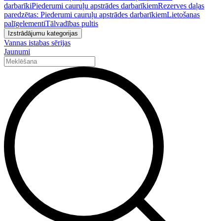
darbarīki
Piederumi cauruļu apstrādes darbarīkiem
Rezerves daļas
paredzētas: Piederumi cauruļu apstrādes darbarīkiem
Lietošanas
palīgelementi
Tālvadības pultis
Izstrādājumu kategorijas
Vannas istabas sērijas
Jaunumi