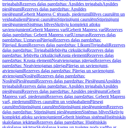
trejgabals
Rezerves daļas paredzētas: Apsildes trejgabals
Apsildes
pieslēgumi
Rezerves daļas paredzētas: Apsildes
pieslēgumi
Geberit Mapress C tērauds, piederumi
Blīves caurulēm un
veidgabaliem
Pārsegi caurulēm
Stiprinājumi caurulēm
Stiprinājumi
pieslēgumiem
Sistēmas blīves
Skrūvju komplekti atloku
savienojumiem
Geberit Mapress varš
Geberit Mapress varš
Rezerves
daļas paredzētas: Geberit Mapress varš
Uzmavas
Rezerves daļas
paredzētas: Uzmavas
Pārejas
Rezerves daļas paredzētas:
Pārejas
Līkumi
Rezerves daļas paredzētas: Līkumi
Trejgabali
Rezerves
daļas paredzētas: Trejgabali
Iebūvēta cirkulācija
Rezerves daļas
paredzētas: Iebūvēta cirkulācija
Krusta elementi
Rezerves daļas
paredzētas: Krusta elementi
Neatvienojamas pārejas
Rezerves daļas
paredzētas: Neatvienojamas pārejas
Pārejas un savienojumi,
atvienojami
Rezerves daļas paredzētas: Pārejas un savienojumi,
atvienojami
Noslēgi
Rezerves daļas paredzētas:
Noslēgi
Pieslēgumi
Rezerves daļas paredzētas: Pieslēgumi
Apsildes
trejgabals
Rezerves daļas paredzētas: Apsildes trejgabals
Apsildes
pieslēgumi
Rezerves daļas paredzētas: Apsildes pieslēgumi
Geberit
Mapress varš, piederumi
Rezerves daļas paredzētas: Geberit Mapress
varš, piederumi
Blīves caurulēm un veidgabaliem
Pārsegi
caurulēm
Stiprinājumi caurulēm
Stiprinājumi pieslēgumiem
Rezerves
daļas paredzētas: Stiprinājumi pieslēgumiem
Sistēmas blīves
Skrūvju
komplekti atloku savienojumiem
Geberit higiēnas sistēma
Higiēniskās
skalošanas iekārtas
Rezerves daļas paredzētas: Higiēniskās
skalošanas iekārtas
Skalošanas kastes un tualetes poda vadība ar