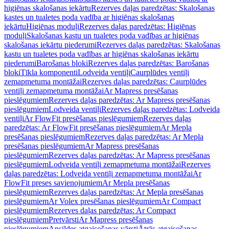
higiēnas skalošanas iekārtu
Rezerves daļas paredzētas: Skalošanas
kastes un tualetes poda vadība ar higiēnas skalošanas
iekārtu
Higiēnas moduļi
Rezerves daļas paredzētas: Higiēnas
moduļi
Skalošanas kastu un tualetes poda vadības ar higiēnas
skalošanas iekārtu piederumi
Rezerves daļas paredzētas: Skalošanas
kastu un tualetes poda vadības ar higiēnas skalošanas iekārtu
piederumi
Barošanas bloki
Rezerves daļas paredzētas: Barošanas
bloki
Tīkla komponenti
Lodveida ventiļi
Caurplūdes ventiļi
zemapmetuma montāžai
Rezerves daļas paredzētas: Caurplūdes
ventiļi zemapmetuma montāžai
Ar Mapress presēšanas
pieslēgumiem
Rezerves daļas paredzētas: Ar Mapress presēšanas
pieslēgumiem
Lodveida ventiļi
Rezerves daļas paredzētas: Lodveida
ventiļi
Ar FlowFit presēšanas pieslēgumiem
Rezerves daļas
paredzētas: Ar FlowFit presēšanas pieslēgumiem
Ar Mepla
presēšanas pieslēgumiem
Rezerves daļas paredzētas: Ar Mepla
presēšanas pieslēgumiem
Ar Mapress presēšanas
pieslēgumiem
Rezerves daļas paredzētas: Ar Mapress presēšanas
pieslēgumiem
Lodveida ventiļi zemapmetuma montāžai
Rezerves
daļas paredzētas: Lodveida ventiļi zemapmetuma montāžai
Ar
FlowFit preses savienojumiem
Ar Mepla presēšanas
pieslēgumiem
Rezerves daļas paredzētas: Ar Mepla presēšanas
pieslēgumiem
Ar Volex presēšanas pieslēgumiem
Ar Compact
pieslēgumiem
Rezerves daļas paredzētas: Ar Compact
pieslēgumiem
Pretvārsti
Ar Mapress presēšanas
pieslēgumiem
Apsildes atgaisošanas vārsti
Ātrās atgaisošanas