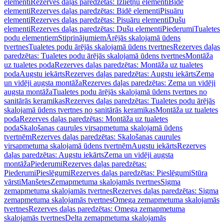
elementi
Rezerves daļas paredzētas: Izlietņu elementi
Bidē
elementi
Rezerves daļas paredzētas: Bidē elementi
Pisuāru
elementi
Rezerves daļas paredzētas: Pisuāru elementi
Dušu
elementi
Rezerves daļas paredzētas: Dušu elementi
Piederumi
Tualetes
podu elementiem
Stiprinājumiem
Ārējās skalojamā ūdens
tvertnes
Tualetes podu ārējās skalojamā ūdens tvertnes
Rezerves daļas
paredzētas: Tualetes podu ārējās skalojamā ūdens tvertnes
Montāža
uz tualetes poda
Rezerves daļas paredzētas: Montāža uz tualetes
poda
Augstu iekārts
Rezerves daļas paredzētas: Augstu iekārts
Zema
un vidēji augsta montāža
Rezerves daļas paredzētas: Zema un vidēji
augsta montāža
Tualetes podu ārējās skalojamā ūdens tvertnes no
sanitārās keramikas
Rezerves daļas paredzētas: Tualetes podu ārējās
skalojamā ūdens tvertnes no sanitārās keramikas
Montāža uz tualetes
poda
Rezerves daļas paredzētas: Montāža uz tualetes
poda
Skalošanas caurules virsapmetuma skalojamā ūdens
tvertnēm
Rezerves daļas paredzētas: Skalošanas caurules
virsapmetuma skalojamā ūdens tvertnēm
Augstu iekārts
Rezerves
daļas paredzētas: Augstu iekārts
Zema un vidēji augsta
montāža
Piederumi
Rezerves daļas paredzētas:
Piederumi
Pieslēgumi
Rezerves daļas paredzētas: Pieslēgumi
Stūra
vārsti
Manšetes
Zemapmetuma skalojamās tvertnes
Sigma
zemapmetuma skalojamās tvertnes
Rezerves daļas paredzētas: Sigma
zemapmetuma skalojamās tvertnes
Omega zemapmetuma skalojamās
tvertnes
Rezerves daļas paredzētas: Omega zemapmetuma
skalojamās tvertnes
Delta zemapmetuma skalojamās