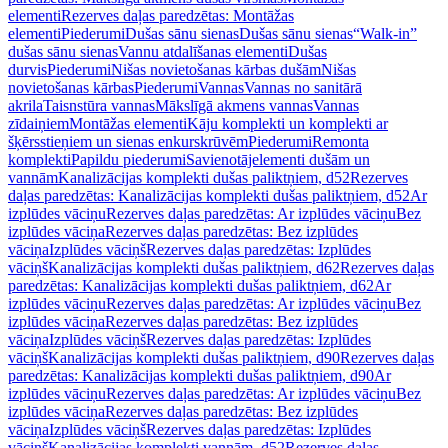
elementi
Rezerves daļas paredzētas: Montāžas
elementi
Piederumi
Dušas sānu sienas
Dušas sānu sienas
“Walk-in”
dušas sānu sienas
Vannu atdalīšanas elementi
Dušas
durvis
Piederumi
Nišas novietošanas kārbas dušām
Nišas
novietošanas kārbas
Piederumi
Vannas
Vannas no sanitārā
akrila
Taisnstūra vannas
Mākslīgā akmens vannas
Vannas
zīdaiņiem
Montāžas elementi
Kāju komplekti un komplekti ar
šķērsstieņiem un sienas enkurskrūvēm
Piederumi
Remonta
komplekti
Papildu piederumi
Savienotājelementi dušām un
vannām
Kanalizācijas komplekti dušas paliktņiem, d52
Rezerves
daļas paredzētas: Kanalizācijas komplekti dušas paliktņiem, d52
Ar
izplūdes vāciņu
Rezerves daļas paredzētas: Ar izplūdes vāciņu
Bez
izplūdes vāciņa
Rezerves daļas paredzētas: Bez izplūdes
vāciņa
Izplūdes vāciņš
Rezerves daļas paredzētas: Izplūdes
vāciņš
Kanalizācijas komplekti dušas paliktņiem, d62
Rezerves daļas
paredzētas: Kanalizācijas komplekti dušas paliktņiem, d62
Ar
izplūdes vāciņu
Rezerves daļas paredzētas: Ar izplūdes vāciņu
Bez
izplūdes vāciņa
Rezerves daļas paredzētas: Bez izplūdes
vāciņa
Izplūdes vāciņš
Rezerves daļas paredzētas: Izplūdes
vāciņš
Kanalizācijas komplekti dušas paliktņiem, d90
Rezerves daļas
paredzētas: Kanalizācijas komplekti dušas paliktņiem, d90
Ar
izplūdes vāciņu
Rezerves daļas paredzētas: Ar izplūdes vāciņu
Bez
izplūdes vāciņa
Rezerves daļas paredzētas: Bez izplūdes
vāciņa
Izplūdes vāciņš
Rezerves daļas paredzētas: Izplūdes
vāciņš
Kanalizācijas komplekti vannām, d52
Rezerves daļas