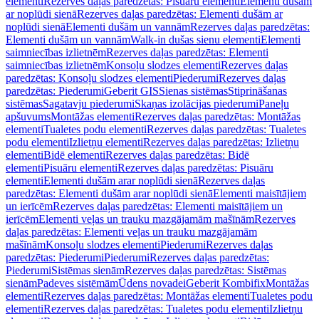
elementi
Rezerves daļas paredzētas: Pisuāru elementi
Elementi dušām
ar noplūdi sienā
Rezerves daļas paredzētas: Elementi dušām ar
noplūdi sienā
Elementi dušām un vannām
Rezerves daļas paredzētas:
Elementi dušām un vannām
Walk-in dušas sienu elementi
Elementi
saimniecības izlietnēm
Rezerves daļas paredzētas: Elementi
saimniecības izlietnēm
Konsoļu slodzes elementi
Rezerves daļas
paredzētas: Konsoļu slodzes elementi
Piederumi
Rezerves daļas
paredzētas: Piederumi
Geberit GIS
Sienas sistēmas
Stiprināšanas
sistēmas
Sagatavju piederumi
Skaņas izolācijas piederumi
Paneļu
apšuvums
Montāžas elementi
Rezerves daļas paredzētas: Montāžas
elementi
Tualetes podu elementi
Rezerves daļas paredzētas: Tualetes
podu elementi
Izlietņu elementi
Rezerves daļas paredzētas: Izlietņu
elementi
Bidē elementi
Rezerves daļas paredzētas: Bidē
elementi
Pisuāru elementi
Rezerves daļas paredzētas: Pisuāru
elementi
Elementi dušām arar noplūdi sienā
Rezerves daļas
paredzētas: Elementi dušām arar noplūdi sienā
Elementi maisītājiem
un ierīcēm
Rezerves daļas paredzētas: Elementi maisītājiem un
ierīcēm
Elementi veļas un trauku mazgājamām mašīnām
Rezerves
daļas paredzētas: Elementi veļas un trauku mazgājamām
mašīnām
Konsoļu slodzes elementi
Piederumi
Rezerves daļas
paredzētas: Piederumi
Piederumi
Rezerves daļas paredzētas:
Piederumi
Sistēmas sienām
Rezerves daļas paredzētas: Sistēmas
sienām
Padeves sistēmām
Ūdens novadei
Geberit Kombifix
Montāžas
elementi
Rezerves daļas paredzētas: Montāžas elementi
Tualetes podu
elementi
Rezerves daļas paredzētas: Tualetes podu elementi
Izlietņu