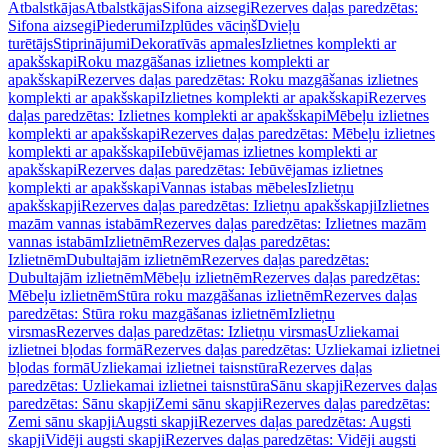
Atbalstkājas
Atbalstkājas
Sifona aizsegi
Rezerves daļas paredzētas:
Sifona aizsegi
Piederumi
Izplūdes vāciņš
Dvieļu
turētājs
Stiprinājumi
Dekoratīvās apmales
Izlietnes komplekti ar
apakšskapi
Roku mazgāšanas izlietnes komplekti ar
apakšskapi
Rezerves daļas paredzētas: Roku mazgāšanas izlietnes
komplekti ar apakšskapi
Izlietnes komplekti ar apakšskapi
Rezerves
daļas paredzētas: Izlietnes komplekti ar apakšskapi
Mēbeļu izlietnes
komplekti ar apakšskapi
Rezerves daļas paredzētas: Mēbeļu izlietnes
komplekti ar apakšskapi
Iebūvējamas izlietnes komplekti ar
apakšskapi
Rezerves daļas paredzētas: Iebūvējamas izlietnes
komplekti ar apakšskapi
Vannas istabas mēbeles
Izlietņu
apakšskapji
Rezerves daļas paredzētas: Izlietņu apakšskapji
Izlietnes
mazām vannas istabām
Rezerves daļas paredzētas: Izlietnes mazām
vannas istabām
Izlietnēm
Rezerves daļas paredzētas:
Izlietnēm
Dubultajām izlietnēm
Rezerves daļas paredzētas:
Dubultajām izlietnēm
Mēbeļu izlietnēm
Rezerves daļas paredzētas:
Mēbeļu izlietnēm
Stūra roku mazgāšanas izlietnēm
Rezerves daļas
paredzētas: Stūra roku mazgāšanas izlietnēm
Izlietņu
virsmas
Rezerves daļas paredzētas: Izlietņu virsmas
Uzliekamai
izlietnei bļodas formā
Rezerves daļas paredzētas: Uzliekamai izlietnei
bļodas formā
Uzliekamai izlietnei taisnstūra
Rezerves daļas
paredzētas: Uzliekamai izlietnei taisnstūra
Sānu skapji
Rezerves daļas
paredzētas: Sānu skapji
Zemi sānu skapji
Rezerves daļas paredzētas:
Zemi sānu skapji
Augsti skapji
Rezerves daļas paredzētas: Augsti
skapji
Vidēji augsti skapji
Rezerves daļas paredzētas: Vidēji augsti