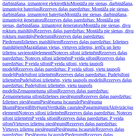
darbināšana, izmantojot elektrotīklu
Montāža pie sienas, darbināšana,
izmantojot baterijas
Rezerves daļas paredzētas: Montāža pie sienas,
darbināšana, izmantojot baterijas
Montāža pie sienas, darbināšana,
izmantojot ģeneratoru
Rezerves daļas paredzētas: Montāža pie
sienas, darbināšana, izmantojot ģeneratoru
Montāža pie sienas, divu
rokturu maisītājs
Rezerves daļas paredzētas: Montāža pie sienas, divu
rokturu maisītājs
Piederumi
Rezerves daļas paredzētas:
Piederumi
Izlietnes maisītājiem
Rezerves daļas paredzētas: Izlietnes
maisītājiem
Mazgāšanas vietas, virtuves izlietņu, ierīču un lieto
izlietņu savienotājelementi
Noteces sifoni izlietnēm
Rezerves daļas
paredzētas: Noteces sifoni izlietnēm
P veida sifoni
Rezerves daļas
paredzētas: P veida sifoni
P veida sifoni, vietu taupoši
modeļi
Rezerves daļas paredzētas: P veida sifoni, vietu taupoši
modeļi
Pudeļsifoni izlietnēm
Rezerves daļas paredzētas: Pudeļsifoni
izlietnēm
Pudeļsifoni izlietnēm, vietu taupošs modelis
Rezerves daļas
paredzētas: Pudeļsifoni izlietnēm, vietu taupošs
modelis
Zemapmetuma sifoni
Rezerves daļas paredzētas:
Zemapmetuma sifoni
Izlietnes pieslēgumi
Rezerves daļas paredzētas:
Izlietnes pieslēgumi
Pieslēguma īscaurule
Pieslēguma
līkumi
Pārsegi
Blīvējumi
Vertikālās caurules
Pagarinājumi
Aktivizācijas
elementi
Noteces sifoni izlietnēm
Rezerves daļas paredzētas: Noteces
sifoni izlietnēm
P veida sifoni
Rezerves daļas paredzētas: P veida
sifoni
Virtuves izlietņu pieslēgumi
Rezerves daļas paredzētas:
Virtuves izlietņu pieslēgumi
Pieslēguma īscaurule
Rezerves daļas
paredzētas: Pieslēguma īscaurule
Piederumi
Rezerves daļas