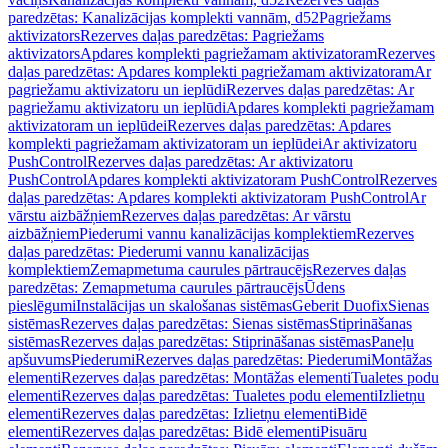
paredzētas: Kanalizācijas komplekti vannām, d52
Pagriežams
aktivizators
Rezerves daļas paredzētas: Pagriežams
aktivizators
Apdares komplekti pagriežamam aktivizatoram
Rezerves
daļas paredzētas: Apdares komplekti pagriežamam aktivizatoram
Ar
pagriežamu aktivizatoru un ieplūdi
Rezerves daļas paredzētas: Ar
pagriežamu aktivizatoru un ieplūdi
Apdares komplekti pagriežamam
aktivizatoram un ieplūdei
Rezerves daļas paredzētas: Apdares
komplekti pagriežamam aktivizatoram un ieplūdei
Ar aktivizatoru
PushControl
Rezerves daļas paredzētas: Ar aktivizatoru
PushControl
Apdares komplekti aktivizatoram PushControl
Rezerves
daļas paredzētas: Apdares komplekti aktivizatoram PushControl
Ar
vārstu aizbāžņiem
Rezerves daļas paredzētas: Ar vārstu
aizbāžņiem
Piederumi vannu kanalizācijas komplektiem
Rezerves
daļas paredzētas: Piederumi vannu kanalizācijas
komplektiem
Zemapmetuma caurules pārtraucējs
Rezerves daļas
paredzētas: Zemapmetuma caurules pārtraucējs
Ūdens
pieslēgumi
Instalācijas un skalošanas sistēmas
Geberit Duofix
Sienas
sistēmas
Rezerves daļas paredzētas: Sienas sistēmas
Stiprināšanas
sistēmas
Rezerves daļas paredzētas: Stiprināšanas sistēmas
Paneļu
apšuvums
Piederumi
Rezerves daļas paredzētas: Piederumi
Montāžas
elementi
Rezerves daļas paredzētas: Montāžas elementi
Tualetes podu
elementi
Rezerves daļas paredzētas: Tualetes podu elementi
Izlietņu
elementi
Rezerves daļas paredzētas: Izlietņu elementi
Bidē
elementi
Rezerves daļas paredzētas: Bidē elementi
Pisuāru