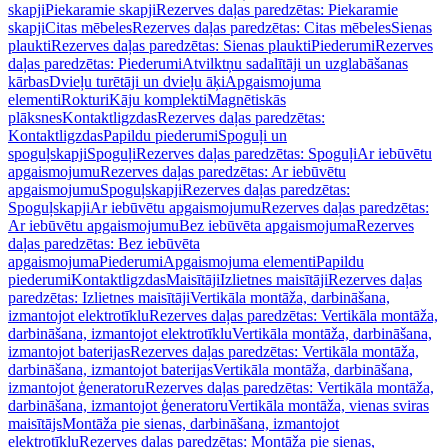
skapji
Piekaramie skapji
Rezerves daļas paredzētas: Piekaramie
skapji
Citas mēbeles
Rezerves daļas paredzētas: Citas mēbeles
Sienas
plaukti
Rezerves daļas paredzētas: Sienas plaukti
Piederumi
Rezerves
daļas paredzētas: Piederumi
Atvilktņu sadalītāji un uzglabāšanas
kārbas
Dvieļu turētāji un dvieļu āķi
Apgaismojuma
elementi
Rokturi
Kāju komplekti
Magnētiskās
plāksnes
Kontaktligzdas
Rezerves daļas paredzētas:
Kontaktligzdas
Papildu piederumi
Spoguļi un
spoguļskapji
Spoguļi
Rezerves daļas paredzētas: Spoguļi
Ar iebūvētu
apgaismojumu
Rezerves daļas paredzētas: Ar iebūvētu
apgaismojumu
Spoguļskapji
Rezerves daļas paredzētas:
Spoguļskapji
Ar iebūvētu apgaismojumu
Rezerves daļas paredzētas:
Ar iebūvētu apgaismojumu
Bez iebūvēta apgaismojuma
Rezerves
daļas paredzētas: Bez iebūvēta
apgaismojuma
Piederumi
Apgaismojuma elementi
Papildu
piederumi
Kontaktligzdas
Maisītāji
Izlietnes maisītāji
Rezerves daļas
paredzētas: Izlietnes maisītāji
Vertikāla montāža, darbināšana,
izmantojot elektrotīklu
Rezerves daļas paredzētas: Vertikāla montāža,
darbināšana, izmantojot elektrotīklu
Vertikāla montāža, darbināšana,
izmantojot baterijas
Rezerves daļas paredzētas: Vertikāla montāža,
darbināšana, izmantojot baterijas
Vertikāla montāža, darbināšana,
izmantojot ģeneratoru
Rezerves daļas paredzētas: Vertikāla montāža,
darbināšana, izmantojot ģeneratoru
Vertikāla montāža, vienas sviras
maisītājs
Montāža pie sienas, darbināšana, izmantojot
elektrotīklu
Rezerves daļas paredzētas: Montāža pie sienas,