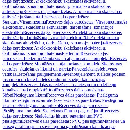
daļas paredzētas: Ar elektronisku skalošanas aktivizāciju,
darbināšana, izmantojot baterijas
Ar pneimatisku skalošanas
aktivizāciju
Rezerves daļas paredzētas: Ar pneimatisku skalošanas
aktivizāciju
Standarta
Rezerves daļas paredzētas:
Standarta
Virsapmetuma
Rezerves daļas paredzētas: Virsapmetuma
Ar
elektronisku skalošanas aktivizāciju, darbināšana, izmantojot
elektrotīklu
Rezerves daļas paredzētas: Ar elektronisku skalošanas
aktivizāciju, darbināšana, izmantojot elektrotīklu
Ar elektronisku
skalošanas aktivizāciju, darbināšana, izmantojot baterijas
Rezerves
daļas paredzētas: Ar elektronisku skalošanas aktivizāciju,
darbināšana, izmantojot baterijas
Piederumi
Rezerves daļas
paredzētas: Piederumi
Montāžas un atjaunošanas komplekti
Rezerves
daļas paredzētas: Montāžas un atjaunošanas komplekti
Skalošanas
caurules, skalošanas līkumi un pārejas
Pārsegplāksnes
Iebūvētas
vadības
Lietošanas palīgelementi
Savienotājelementi tualetes podiem,
pisuāriem un bidē
Tualetes podu un izlietņu kanalizācijas
komplekti
Rezerves daļas paredzētas: Tualetes podu un izlietņu
kanalizācijas komplekti
Sifoni
Rezerves daļas paredzētas:
Sifoni
Pieslēguma līkumi
Rezerves daļas paredzētas: Pieslēguma
līkumi
Pieslēguma īscaurule
Rezerves daļas paredzētas: Pieslēguma
īscaurule
Pieslēguma komplekti
Rezerves daļas paredzētas:
Pieslēguma komplekti
Skalošanas līkumu pagarinājumi
Rezerves
daļas paredzētas: Skalošanas līkumu pagarinājumi
PVC
pieslēgumi
Rezerves daļas paredzētas: PVC pieslēgumi
Manšetes un
pārsegvāki
Pārejas un savienojuma gabali
Pisuāru kanalizācijas