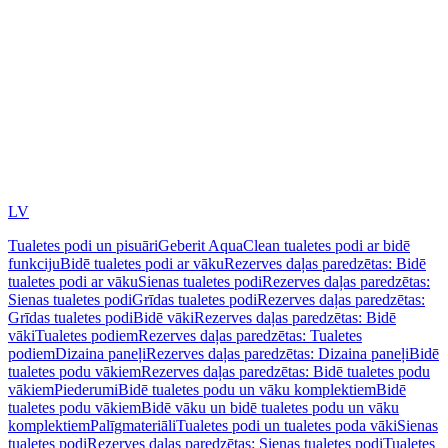
LV
Tualetes podi un pisuāri
Geberit AquaClean tualetes podi ar bidē
funkciju
Bidē tualetes podi ar vāku
Rezerves daļas paredzētas: Bidē
tualetes podi ar vāku
Sienas tualetes podi
Rezerves daļas paredzētas:
Sienas tualetes podi
Grīdas tualetes podi
Rezerves daļas paredzētas:
Grīdas tualetes podi
Bidē vāki
Rezerves daļas paredzētas: Bidē
vāki
Tualetes podiem
Rezerves daļas paredzētas: Tualetes
podiem
Dizaina paneļi
Rezerves daļas paredzētas: Dizaina paneļi
Bidē
tualetes podu vākiem
Rezerves daļas paredzētas: Bidē tualetes podu
vākiem
Piederumi
Bidē tualetes podu un vāku komplektiem
Bidē
tualetes podu vākiem
Bidē vāku un bidē tualetes podu un vāku
komplektiem
Palīgmateriāli
Tualetes podi un tualetes poda vāki
Sienas
tualetes podi
Rezerves daļas paredzētas: Sienas tualetes podi
Tualetes