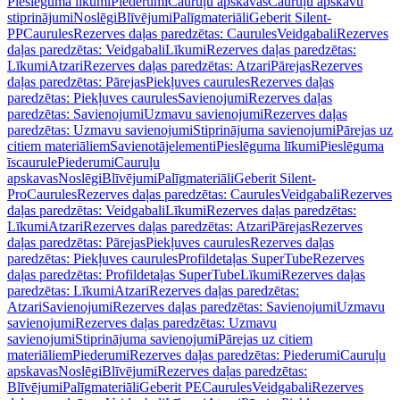
Pieslēguma līkumi
Piederumi
Cauruļu apskavas
Cauruļu apskavu
stiprinājumi
Noslēgi
Blīvējumi
Palīgmateriāli
Geberit Silent-
PP
Caurules
Rezerves daļas paredzētas: Caurules
Veidgabali
Rezerves
daļas paredzētas: Veidgabali
Līkumi
Rezerves daļas paredzētas:
Līkumi
Atzari
Rezerves daļas paredzētas: Atzari
Pārejas
Rezerves
daļas paredzētas: Pārejas
Piekļuves caurules
Rezerves daļas
paredzētas: Piekļuves caurules
Savienojumi
Rezerves daļas
paredzētas: Savienojumi
Uzmavu savienojumi
Rezerves daļas
paredzētas: Uzmavu savienojumi
Stiprinājuma savienojumi
Pārejas uz
citiem materiāliem
Savienotājelementi
Pieslēguma līkumi
Pieslēguma
īscaurule
Piederumi
Cauruļu
apskavas
Noslēgi
Blīvējumi
Palīgmateriāli
Geberit Silent-
Pro
Caurules
Rezerves daļas paredzētas: Caurules
Veidgabali
Rezerves
daļas paredzētas: Veidgabali
Līkumi
Rezerves daļas paredzētas:
Līkumi
Atzari
Rezerves daļas paredzētas: Atzari
Pārejas
Rezerves
daļas paredzētas: Pārejas
Piekļuves caurules
Rezerves daļas
paredzētas: Piekļuves caurules
Profildetaļas SuperTube
Rezerves
daļas paredzētas: Profildetaļas SuperTube
Līkumi
Rezerves daļas
paredzētas: Līkumi
Atzari
Rezerves daļas paredzētas:
Atzari
Savienojumi
Rezerves daļas paredzētas: Savienojumi
Uzmavu
savienojumi
Rezerves daļas paredzētas: Uzmavu
savienojumi
Stiprinājuma savienojumi
Pārejas uz citiem
materiāliem
Piederumi
Rezerves daļas paredzētas: Piederumi
Cauruļu
apskavas
Noslēgi
Blīvējumi
Rezerves daļas paredzētas:
Blīvējumi
Palīgmateriāli
Geberit PE
Caurules
Veidgabali
Rezerves