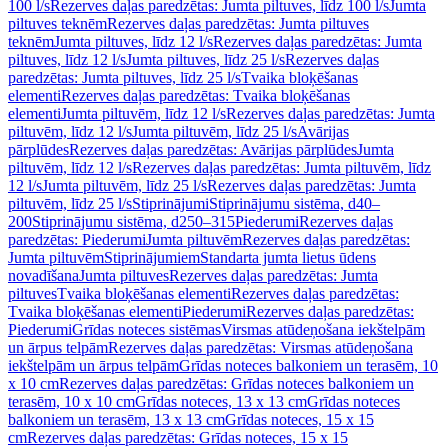
100 l/s
Rezerves daļas paredzētas: Jumta piltuves, līdz 100 l/s
Jumta
piltuves teknēm
Rezerves daļas paredzētas: Jumta piltuves
teknēm
Jumta piltuves, līdz 12 l/s
Rezerves daļas paredzētas: Jumta
piltuves, līdz 12 l/s
Jumta piltuves, līdz 25 l/s
Rezerves daļas
paredzētas: Jumta piltuves, līdz 25 l/s
Tvaika bloķēšanas
elementi
Rezerves daļas paredzētas: Tvaika bloķēšanas
elementi
Jumta piltuvēm, līdz 12 l/s
Rezerves daļas paredzētas: Jumta
piltuvēm, līdz 12 l/s
Jumta piltuvēm, līdz 25 l/s
Avārijas
pārplūdes
Rezerves daļas paredzētas: Avārijas pārplūdes
Jumta
piltuvēm, līdz 12 l/s
Rezerves daļas paredzētas: Jumta piltuvēm, līdz
12 l/s
Jumta piltuvēm, līdz 25 l/s
Rezerves daļas paredzētas: Jumta
piltuvēm, līdz 25 l/s
Stiprinājumi
Stiprinājumu sistēma, d40–
200
Stiprinājumu sistēma, d250–315
Piederumi
Rezerves daļas
paredzētas: Piederumi
Jumta piltuvēm
Rezerves daļas paredzētas:
Jumta piltuvēm
Stiprinājumiem
Standarta jumta lietus ūdens
novadīšana
Jumta piltuves
Rezerves daļas paredzētas: Jumta
piltuves
Tvaika bloķēšanas elementi
Rezerves daļas paredzētas:
Tvaika bloķēšanas elementi
Piederumi
Rezerves daļas paredzētas:
Piederumi
Grīdas noteces sistēmas
Virsmas atūdeņošana iekštelpām
un ārpus telpām
Rezerves daļas paredzētas: Virsmas atūdeņošana
iekštelpām un ārpus telpām
Grīdas noteces balkoniem un terasēm, 10
x 10 cm
Rezerves daļas paredzētas: Grīdas noteces balkoniem un
terasēm, 10 x 10 cm
Grīdas noteces, 13 x 13 cm
Grīdas noteces
balkoniem un terasēm, 13 x 13 cm
Grīdas noteces, 15 x 15
cm
Rezerves daļas paredzētas: Grīdas noteces, 15 x 15