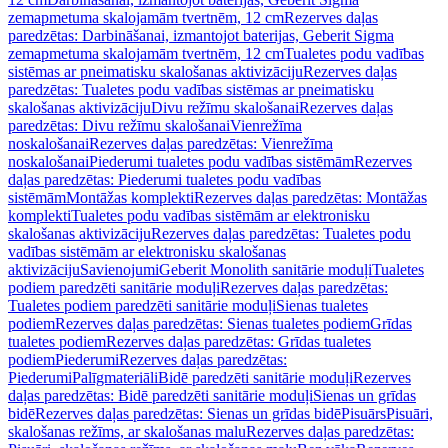
zemapmetuma skalojamām tvertnēm, 12 cm
Rezerves daļas
paredzētas: Darbināšanai, izmantojot baterijas, Geberit Sigma
zemapmetuma skalojamām tvertnēm, 12 cm
Tualetes podu vadības
sistēmas ar pneimatisku skalošanas aktivizāciju
Rezerves daļas
paredzētas: Tualetes podu vadības sistēmas ar pneimatisku
skalošanas aktivizāciju
Divu režīmu skalošanai
Rezerves daļas
paredzētas: Divu režīmu skalošanai
Vienrežīma
noskalošanai
Rezerves daļas paredzētas: Vienrežīma
noskalošanai
Piederumi tualetes podu vadības sistēmām
Rezerves
daļas paredzētas: Piederumi tualetes podu vadības
sistēmām
Montāžas komplekti
Rezerves daļas paredzētas: Montāžas
komplekti
Tualetes podu vadības sistēmām ar elektronisku
skalošanas aktivizāciju
Rezerves daļas paredzētas: Tualetes podu
vadības sistēmām ar elektronisku skalošanas
aktivizāciju
Savienojumi
Geberit Monolith sanitārie moduļi
Tualetes
podiem paredzēti sanitārie moduļi
Rezerves daļas paredzētas:
Tualetes podiem paredzēti sanitārie moduļi
Sienas tualetes
podiem
Rezerves daļas paredzētas: Sienas tualetes podiem
Grīdas
tualetes podiem
Rezerves daļas paredzētas: Grīdas tualetes
podiem
Piederumi
Rezerves daļas paredzētas:
Piederumi
Palīgmateriāli
Bidē paredzēti sanitārie moduļi
Rezerves
daļas paredzētas: Bidē paredzēti sanitārie moduļi
Sienas un grīdas
bidē
Rezerves daļas paredzētas: Sienas un grīdas bidē
Pisuārs
Pisuāri,
skalošanas režīms, ar skalošanas malu
Rezerves daļas paredzētas: