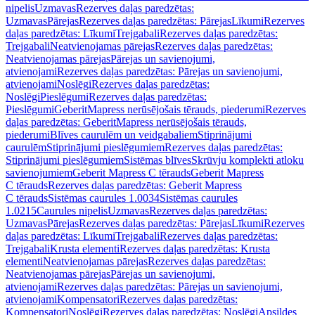
nipelis
Uzmavas
Rezerves daļas paredzētas:
Uzmavas
Pārejas
Rezerves daļas paredzētas: Pārejas
Līkumi
Rezerves
daļas paredzētas: Līkumi
Trejgabali
Rezerves daļas paredzētas:
Trejgabali
Neatvienojamas pārejas
Rezerves daļas paredzētas:
Neatvienojamas pārejas
Pārejas un savienojumi,
atvienojami
Rezerves daļas paredzētas: Pārejas un savienojumi,
atvienojami
Noslēgi
Rezerves daļas paredzētas:
Noslēgi
Pieslēgumi
Rezerves daļas paredzētas:
Pieslēgumi
GeberitMapress nerūsējošais tērauds, piederumi
Rezerves
daļas paredzētas: GeberitMapress nerūsējošais tērauds,
piederumi
Blīves caurulēm un veidgabaliem
Stiprinājumi
caurulēm
Stiprinājumi pieslēgumiem
Rezerves daļas paredzētas:
Stiprinājumi pieslēgumiem
Sistēmas blīves
Skrūvju komplekti atloku
savienojumiem
Geberit Mapress C tērauds
Geberit Mapress
C tērauds
Rezerves daļas paredzētas: Geberit Mapress
C tērauds
Sistēmas caurules 1.0034
Sistēmas caurules
1.0215
Caurules nipelis
Uzmavas
Rezerves daļas paredzētas:
Uzmavas
Pārejas
Rezerves daļas paredzētas: Pārejas
Līkumi
Rezerves
daļas paredzētas: Līkumi
Trejgabali
Rezerves daļas paredzētas:
Trejgabali
Krusta elementi
Rezerves daļas paredzētas: Krusta
elementi
Neatvienojamas pārejas
Rezerves daļas paredzētas:
Neatvienojamas pārejas
Pārejas un savienojumi,
atvienojami
Rezerves daļas paredzētas: Pārejas un savienojumi,
atvienojami
Kompensatori
Rezerves daļas paredzētas:
Kompensatori
Noslēgi
Rezerves daļas paredzētas: Noslēgi
Apsildes