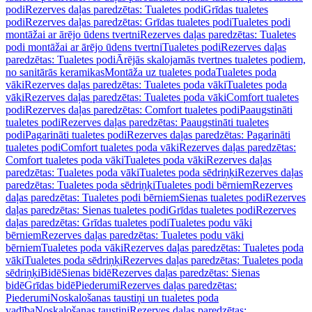
podi
Rezerves daļas paredzētas: Tualetes podi
Grīdas tualetes
podi
Rezerves daļas paredzētas: Grīdas tualetes podi
Tualetes podi
montāžai ar ārējo ūdens tvertni
Rezerves daļas paredzētas: Tualetes
podi montāžai ar ārējo ūdens tvertni
Tualetes podi
Rezerves daļas
paredzētas: Tualetes podi
Ārējās skalojamās tvertnes tualetes podiem,
no sanitārās keramikas
Montāža uz tualetes poda
Tualetes poda
vāki
Rezerves daļas paredzētas: Tualetes poda vāki
Tualetes poda
vāki
Rezerves daļas paredzētas: Tualetes poda vāki
Comfort tualetes
podi
Rezerves daļas paredzētas: Comfort tualetes podi
Paaugstināti
tualetes podi
Rezerves daļas paredzētas: Paaugstināti tualetes
podi
Pagarināti tualetes podi
Rezerves daļas paredzētas: Pagarināti
tualetes podi
Comfort tualetes poda vāki
Rezerves daļas paredzētas:
Comfort tualetes poda vāki
Tualetes poda vāki
Rezerves daļas
paredzētas: Tualetes poda vāki
Tualetes poda sēdriņķi
Rezerves daļas
paredzētas: Tualetes poda sēdriņķi
Tualetes podi bērniem
Rezerves
daļas paredzētas: Tualetes podi bērniem
Sienas tualetes podi
Rezerves
daļas paredzētas: Sienas tualetes podi
Grīdas tualetes podi
Rezerves
daļas paredzētas: Grīdas tualetes podi
Tualetes podu vāki
bērniem
Rezerves daļas paredzētas: Tualetes podu vāki
bērniem
Tualetes poda vāki
Rezerves daļas paredzētas: Tualetes poda
vāki
Tualetes poda sēdriņķi
Rezerves daļas paredzētas: Tualetes poda
sēdriņķi
Bidē
Sienas bidē
Rezerves daļas paredzētas: Sienas
bidē
Grīdas bidē
Piederumi
Rezerves daļas paredzētas:
Piederumi
Noskalošanas taustiņi un tualetes poda
vadība
Noskalošanas taustiņi
Rezerves daļas paredzētas: