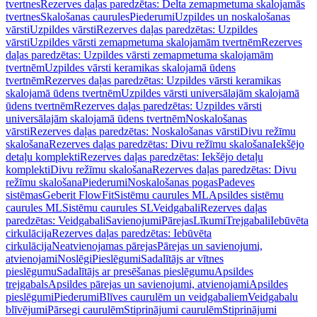
tvertnes
Rezerves daļas paredzētas: Delta zemapmetuma skalojamās
tvertnes
Skalošanas caurules
Piederumi
Uzpildes un noskalošanas
vārsti
Uzpildes vārsti
Rezerves daļas paredzētas: Uzpildes
vārsti
Uzpildes vārsti zemapmetuma skalojamām tvertnēm
Rezerves
daļas paredzētas: Uzpildes vārsti zemapmetuma skalojamām
tvertnēm
Uzpildes vārsti keramikas skalojamā ūdens
tvertnēm
Rezerves daļas paredzētas: Uzpildes vārsti keramikas
skalojamā ūdens tvertnēm
Uzpildes vārsti universālajām skalojamā
ūdens tvertnēm
Rezerves daļas paredzētas: Uzpildes vārsti
universālajām skalojamā ūdens tvertnēm
Noskalošanas
vārsti
Rezerves daļas paredzētas: Noskalošanas vārsti
Divu režīmu
skalošana
Rezerves daļas paredzētas: Divu režīmu skalošana
Iekšējo
detaļu komplekti
Rezerves daļas paredzētas: Iekšējo detaļu
komplekti
Divu režīmu skalošana
Rezerves daļas paredzētas: Divu
režīmu skalošana
Piederumi
Noskalošanas pogas
Padeves
sistēmas
Geberit FlowFit
Sistēmu caurules ML
Apsildes sistēmu
caurules ML
Sistēmu caurules SL
Veidgabali
Rezerves daļas
paredzētas: Veidgabali
Savienojumi
Pārejas
Līkumi
Trejgabali
Iebūvēta
cirkulācija
Rezerves daļas paredzētas: Iebūvēta
cirkulācija
Neatvienojamas pārejas
Pārejas un savienojumi,
atvienojami
Noslēgi
Pieslēgumi
Sadalītājs ar vītnes
pieslēgumu
Sadalītājs ar presēšanas pieslēgumu
Apsildes
trejgabals
Apsildes pārejas un savienojumi, atvienojami
Apsildes
pieslēgumi
Piederumi
Blīves caurulēm un veidgabaliem
Veidgabalu
blīvējumi
Pārsegi caurulēm
Stiprinājumi caurulēm
Stiprinājumi