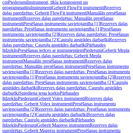
cm
Piederumi
Instrumenti, tīkla komponenti un
programmatūra
Instrumenti
Geberit FlowFit instrumenti
Rezerves
daļas paredzētas: Geberit FlowFit instrumenti
Manuālās presēšanas
instrumenti
Rezerves daļas paredzētas: Manuālās presēšanas
instrumenti
Presēšanas instrumentu savietojamība [1]
Rezerves daļas
paredzētas: Presēšanas instrumentu savietojamība [1]
Presēšanas
instrumentu savietojamība [2]
Rezerves daļas paredzētas: Presēšanas
instrumentu savietojamība [2]
Cauruļu apstrādes darbarīki
Rezerves
daļas paredzētas: Cauruļu apstrādes darbarīki
Pārbaudes
līdzeklis
Presēšanas ierīces ar instrumentiem
Piederumi
Geberit Mepla
instrumenti
Rezerves daļas paredzētas: Geberit Mepla
instrumenti
Manuālās presēšanas instrumenti
Rezerves daļas
paredzētas: Manuālās presēšanas instrumenti
Presēšanas instrumentu
savienojamība [1]
Rezerves daļas paredzētas: Presēšanas instrumentu
savienojamība [1]
Presēšanas instrumentu savienojamība [2]
Rezerves
daļas paredzētas: Presēšanas instrumentu savienojamība [2]
Cauruļu
apstrādes darbarīki
Rezerves daļas paredzētas: Cauruļu apstrādes
darbarīki
Spiediena testa korķis
Pārbaudes
līdzeklis
Piederumi
Geberit Volex instrumenti
Rezerves daļas
paredzētas: Geberit Volex instrumenti
Presēšanas instrumentu
savienojamība [2]
Rezerves daļas paredzētas: Presēšanas instrumentu
savienojamība [2]
Cauruļu apstrādes darbarīki
Rezerves daļas
paredzētas: Cauruļu apstrādes darbarīki
Pārbaudes
līdzeklis
Piederumi
Geberit Mapress instrumenti
Rezerves daļas
paredzētas: Geberit Mapress instrumenti
Presēšanas instrumentu