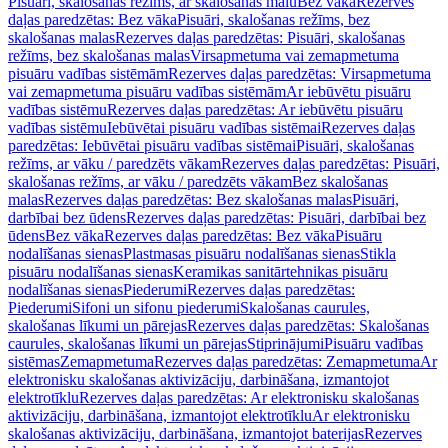
Pisuāri, skalošanas režīms, ar skalošanas malu
Bez vāka
Rezerves
daļas paredzētas: Bez vāka
Pisuāri, skalošanas režīms, bez
skalošanas malas
Rezerves daļas paredzētas: Pisuāri, skalošanas
režīms, bez skalošanas malas
Virsapmetuma vai zemapmetuma
pisuāru vadības sistēmām
Rezerves daļas paredzētas: Virsapmetuma
vai zemapmetuma pisuāru vadības sistēmām
Ar iebūvētu pisuāru
vadības sistēmu
Rezerves daļas paredzētas: Ar iebūvētu pisuāru
vadības sistēmu
Iebūvētai pisuāru vadības sistēmai
Rezerves daļas
paredzētas: Iebūvētai pisuāru vadības sistēmai
Pisuāri, skalošanas
režīms, ar vāku / paredzēts vākam
Rezerves daļas paredzētas: Pisuāri,
skalošanas režīms, ar vāku / paredzēts vākam
Bez skalošanas
malas
Rezerves daļas paredzētas: Bez skalošanas malas
Pisuāri,
darbībai bez ūdens
Rezerves daļas paredzētas: Pisuāri, darbībai bez
ūdens
Bez vāka
Rezerves daļas paredzētas: Bez vāka
Pisuāru
nodalīšanas sienas
Plastmasas pisuāru nodalīšanas sienas
Stikla
pisuāru nodalīšanas sienas
Keramikas sanitārtehnikas pisuāru
nodalīšanas sienas
Piederumi
Rezerves daļas paredzētas:
Piederumi
Sifoni un sifonu piederumi
Skalošanas caurules,
skalošanas līkumi un pārejas
Rezerves daļas paredzētas: Skalošanas
caurules, skalošanas līkumi un pārejas
Stiprinājumi
Pisuāru vadības
sistēmas
Zemapmetuma
Rezerves daļas paredzētas: Zemapmetuma
Ar
elektronisku skalošanas aktivizāciju, darbināšana, izmantojot
elektrotīklu
Rezerves daļas paredzētas: Ar elektronisku skalošanas
aktivizāciju, darbināšana, izmantojot elektrotīklu
Ar elektronisku
skalošanas aktivizāciju, darbināšana, izmantojot baterijas
Rezerves