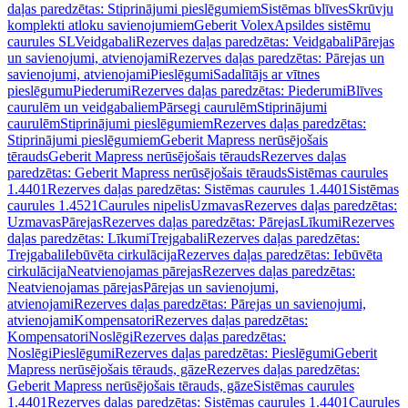
daļas paredzētas: Stiprinājumi pieslēgumiem
Sistēmas blīves
Skrūvju
komplekti atloku savienojumiem
Geberit Volex
Apsildes sistēmu
caurules SL
Veidgabali
Rezerves daļas paredzētas: Veidgabali
Pārejas
un savienojumi, atvienojami
Rezerves daļas paredzētas: Pārejas un
savienojumi, atvienojami
Pieslēgumi
Sadalītājs ar vītnes
pieslēgumu
Piederumi
Rezerves daļas paredzētas: Piederumi
Blīves
caurulēm un veidgabaliem
Pārsegi caurulēm
Stiprinājumi
caurulēm
Stiprinājumi pieslēgumiem
Rezerves daļas paredzētas:
Stiprinājumi pieslēgumiem
Geberit Mapress nerūsējošais
tērauds
Geberit Mapress nerūsējošais tērauds
Rezerves daļas
paredzētas: Geberit Mapress nerūsējošais tērauds
Sistēmas caurules
1.4401
Rezerves daļas paredzētas: Sistēmas caurules 1.4401
Sistēmas
caurules 1.4521
Caurules nipelis
Uzmavas
Rezerves daļas paredzētas:
Uzmavas
Pārejas
Rezerves daļas paredzētas: Pārejas
Līkumi
Rezerves
daļas paredzētas: Līkumi
Trejgabali
Rezerves daļas paredzētas:
Trejgabali
Iebūvēta cirkulācija
Rezerves daļas paredzētas: Iebūvēta
cirkulācija
Neatvienojamas pārejas
Rezerves daļas paredzētas:
Neatvienojamas pārejas
Pārejas un savienojumi,
atvienojami
Rezerves daļas paredzētas: Pārejas un savienojumi,
atvienojami
Kompensatori
Rezerves daļas paredzētas:
Kompensatori
Noslēgi
Rezerves daļas paredzētas:
Noslēgi
Pieslēgumi
Rezerves daļas paredzētas: Pieslēgumi
Geberit
Mapress nerūsējošais tērauds, gāze
Rezerves daļas paredzētas:
Geberit Mapress nerūsējošais tērauds, gāze
Sistēmas caurules
1.4401
Rezerves daļas paredzētas: Sistēmas caurules 1.4401
Caurules