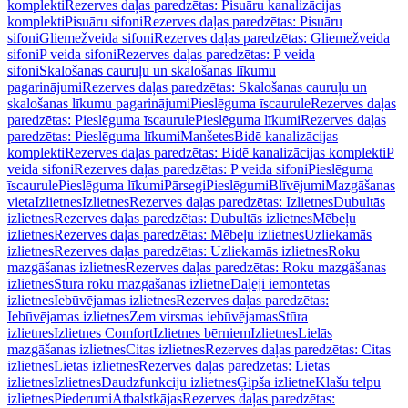
komplekti
Rezerves daļas paredzētas: Pisuāru kanalizācijas
komplekti
Pisuāru sifoni
Rezerves daļas paredzētas: Pisuāru
sifoni
Gliemežveida sifoni
Rezerves daļas paredzētas: Gliemežveida
sifoni
P veida sifoni
Rezerves daļas paredzētas: P veida
sifoni
Skalošanas cauruļu un skalošanas līkumu
pagarinājumi
Rezerves daļas paredzētas: Skalošanas cauruļu un
skalošanas līkumu pagarinājumi
Pieslēguma īscaurule
Rezerves daļas
paredzētas: Pieslēguma īscaurule
Pieslēguma līkumi
Rezerves daļas
paredzētas: Pieslēguma līkumi
Manšetes
Bidē kanalizācijas
komplekti
Rezerves daļas paredzētas: Bidē kanalizācijas komplekti
P
veida sifoni
Rezerves daļas paredzētas: P veida sifoni
Pieslēguma
īscaurule
Pieslēguma līkumi
Pārsegi
Pieslēgumi
Blīvējumi
Mazgāšanas
vieta
Izlietnes
Izlietnes
Rezerves daļas paredzētas: Izlietnes
Dubultās
izlietnes
Rezerves daļas paredzētas: Dubultās izlietnes
Mēbeļu
izlietnes
Rezerves daļas paredzētas: Mēbeļu izlietnes
Uzliekamās
izlietnes
Rezerves daļas paredzētas: Uzliekamās izlietnes
Roku
mazgāšanas izlietnes
Rezerves daļas paredzētas: Roku mazgāšanas
izlietnes
Stūra roku mazgāšanas izlietne
Daļēji iemontētās
izlietnes
Iebūvējamas izlietnes
Rezerves daļas paredzētas:
Iebūvējamas izlietnes
Zem virsmas iebūvējamas
Stūra
izlietnes
Izlietnes Comfort
Izlietnes bērniem
Izlietnes
Lielās
mazgāšanas izlietnes
Citas izlietnes
Rezerves daļas paredzētas: Citas
izlietnes
Lietās izlietnes
Rezerves daļas paredzētas: Lietās
izlietnes
Izlietnes
Daudzfunkciju izlietnes
Ģipša izlietne
Klašu telpu
izlietnes
Piederumi
Atbalstkājas
Rezerves daļas paredzētas: