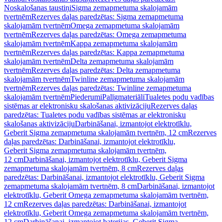
Noskalošanas taustiņi
Sigma zemapmetuma skalojamām
tvertnēm
Rezerves daļas paredzētas: Sigma zemapmetuma
skalojamām tvertnēm
Omega zemapmetuma skalojamām
tvertnēm
Rezerves daļas paredzētas: Omega zemapmetuma
skalojamām tvertnēm
Kappa zemapmetuma skalojamām
tvertnēm
Rezerves daļas paredzētas: Kappa zemapmetuma
skalojamām tvertnēm
Delta zemapmetuma skalojamām
tvertnēm
Rezerves daļas paredzētas: Delta zemapmetuma
skalojamām tvertnēm
Twinline zemapmetuma skalojamām
tvertnēm
Rezerves daļas paredzētas: Twinline zemapmetuma
skalojamām tvertnēm
Piederumi
Palīgmateriāli
Tualetes podu vadības
sistēmas ar elektronisku skalošanas aktivizāciju
Rezerves daļas
paredzētas: Tualetes podu vadības sistēmas ar elektronisku
skalošanas aktivizāciju
Darbināšanai, izmantojot elektrotīklu,
Geberit Sigma zemapmetuma skalojamām tvertnēm, 12 cm
Rezerves
daļas paredzētas: Darbināšanai, izmantojot elektrotīklu,
Geberit Sigma zemapmetuma skalojamām tvertnēm,
12 cm
Darbināšanai, izmantojot elektrotīklu, Geberit Sigma
zemapmetuma skalojamām tvertnēm, 8 cm
Rezerves daļas
paredzētas: Darbināšanai, izmantojot elektrotīklu, Geberit Sigma
zemapmetuma skalojamām tvertnēm, 8 cm
Darbināšanai, izmantojot
elektrotīklu, Geberit Omega zemapmetuma skalojamām tvertnēm,
12 cm
Rezerves daļas paredzētas: Darbināšanai, izmantojot
elektrotīklu, Geberit Omega zemapmetuma skalojamām tvertnēm,
12 cm
Darbināšanai, izmantojot baterijas, Geberit Sigma