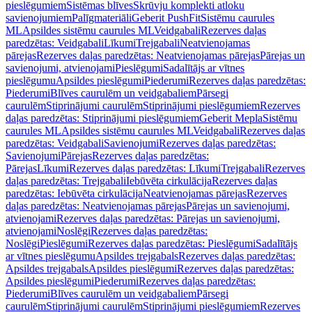
pieslēgumiem
Sistēmas blīves
Skrūvju komplekti atloku
savienojumiem
Palīgmateriāli
Geberit PushFit
Sistēmu caurules
ML
Apsildes sistēmu caurules ML
Veidgabali
Rezerves daļas
paredzētas: Veidgabali
Līkumi
Trejgabali
Neatvienojamas
pārejas
Rezerves daļas paredzētas: Neatvienojamas pārejas
Pārejas un
savienojumi, atvienojami
Pieslēgumi
Sadalītājs ar vītnes
pieslēgumu
Apsildes pieslēgumi
Piederumi
Rezerves daļas paredzētas:
Piederumi
Blīves caurulēm un veidgabaliem
Pārsegi
caurulēm
Stiprinājumi caurulēm
Stiprinājumi pieslēgumiem
Rezerves
daļas paredzētas: Stiprinājumi pieslēgumiem
Geberit Mepla
Sistēmu
caurules ML
Apsildes sistēmu caurules ML
Veidgabali
Rezerves daļas
paredzētas: Veidgabali
Savienojumi
Rezerves daļas paredzētas:
Savienojumi
Pārejas
Rezerves daļas paredzētas:
Pārejas
Līkumi
Rezerves daļas paredzētas: Līkumi
Trejgabali
Rezerves
daļas paredzētas: Trejgabali
Iebūvēta cirkulācija
Rezerves daļas
paredzētas: Iebūvēta cirkulācija
Neatvienojamas pārejas
Rezerves
daļas paredzētas: Neatvienojamas pārejas
Pārejas un savienojumi,
atvienojami
Rezerves daļas paredzētas: Pārejas un savienojumi,
atvienojami
Noslēgi
Rezerves daļas paredzētas:
Noslēgi
Pieslēgumi
Rezerves daļas paredzētas: Pieslēgumi
Sadalītājs
ar vītnes pieslēgumu
Apsildes trejgabals
Rezerves daļas paredzētas:
Apsildes trejgabals
Apsildes pieslēgumi
Rezerves daļas paredzētas:
Apsildes pieslēgumi
Piederumi
Rezerves daļas paredzētas:
Piederumi
Blīves caurulēm un veidgabaliem
Pārsegi
caurulēm
Stiprinājumi caurulēm
Stiprinājumi pieslēgumiem
Rezerves