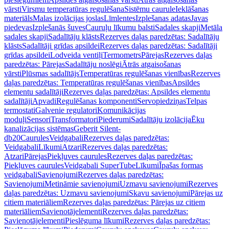
vārsti
Virsmu temperatūras regulēšana
Sistēmu caurule
Ieklāšanas
materiāls
Malas izolācijas joslas
Līmlentes
Izplešanas adatas
Javas
piedevas
Izplešanās šuves
Cauruļu līkumu balsti
Sadales skapji
Metāla
sadales skapji
Sadalītāju klāsts
Rezerves daļas paredzētas: Sadalītāju
klāsts
Sadalītāji grīdas apsildei
Rezerves daļas paredzētas: Sadalītāji
grīdas apsildei
Lodveida ventiļi
Termometrs
Pārejas
Rezerves daļas
paredzētas: Pārejas
Sadalītāju noslēgi
Ātrās atgaisošanas
vārsti
Plūsmas sadalītājs
Temperatūras regulēšanas vienības
Rezerves
daļas paredzētas: Temperatūras regulēšanas vienības
Apsildes
elementu sadalītāji
Rezerves daļas paredzētas: Apsildes elementu
sadalītāji
Apvadi
Regulēšanas komponenti
Servopiedziņas
Telpas
termostati
Galvenie regulatori
Komunikācijas
moduļi
Sensori
Transformatori
Piederumi
Sadalītāju izolācija
Ēku
kanalizācijas sistēmas
Geberit Silent-
db20
Caurules
Veidgabali
Rezerves daļas paredzētas:
Veidgabali
Līkumi
Atzari
Rezerves daļas paredzētas:
Atzari
Pārejas
Piekļuves caurules
Rezerves daļas paredzētas:
Piekļuves caurules
Veidgabali SuperTube
Līkumi
Īpašas formas
veidgabali
Savienojumi
Rezerves daļas paredzētas:
Savienojumi
Metināmie savienojumi
Uzmavu savienojumi
Rezerves
daļas paredzētas: Uzmavu savienojumi
Skavu savienojumi
Pārejas uz
citiem materiāliem
Rezerves daļas paredzētas: Pārejas uz citiem
materiāliem
Savienotājelementi
Rezerves daļas paredzētas:
Savienotājelementi
Pieslēguma līkumi
Rezerves daļas paredzētas: