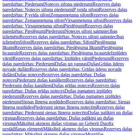
paredzētas: Piederumi
Noteces sifonu piederumi
Rezerves daļas
paredzētas: Noteces sifonu piederumi
P veida sifoni
Rezerves daļas
paredzētas: P veida sifoni
Zemapmetuma sifoni
Rezerves daļas
paredzētas: Zemapmetuma sifoni
Virsapmetuma sifoni
Rezerves daļas
paredzētas: Virsapmetuma sifoni
Pieslēgumi
Rezerves daļas
paredzētas: Pieslēgumi
Piederumi
Noteces sifoni saimniecības
izlietnēm
Rezerves daļas paredzētas: Noteces sifoni saimniecības
izlietnēm
Sifoni
Rezerves daļas paredzētas: Sifoni
Pieslēguma
līkumi
Rezerves daļas paredzētas: Pieslēguma līkumi
Pieslēguma
īscaurule
Rezerves daļas paredzētas: Pieslēguma īscaurule
Izplūdes
vārsti
Rezerves daļas paredzētas: Izplūdes vārsti
Piederumi
Rezerves
daļas paredzētas: Piederumi
Dušas un vannas
Dušas
Grīdas ūdens
novade dušām
Rezerves daļas paredzētas: Grīdas ūdens novade
dušām
Dušas noteces
Rezerves daļas paredzētas: Dušas
noteces
Piederumi dušas kanāliem
Rezerves daļas paredzētas:
Piederumi dušas kanāliem
Dušas grīdas noteces
Rezerves daļas
paredzētas: Dušas grīdas noteces
Dušas pamatnes izplūdes
piederumi
Rezerves daļas paredzētas: Dušas pamatnes izplūdes
piederumi
Sienas līmeņa noplūdes
Rezerves daļas paredzētas: Sienas
līmeņa noplūdes
Piederumi sienas līmeņa notecēm
Rezerves daļas
paredzētas: Piederumi sienas līmeņa notecēm
Dušas paliktņi un dušas
virsmas
Rezerves daļas paredzētas: Dušas paliktņi un dušas
virsmas
Mākslīgā akmens dušas virsmas un Geberit Duofix
uzstādīšanas elementi
Mākslīgā akmens dušas virsmas
Rezerves daļas
paredzētas: Mākslīgā akmens dušas virsmas
Montāžas