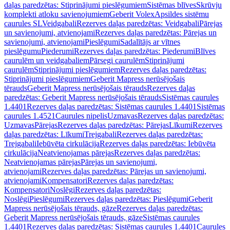
daļas paredzētas: Stiprinājumi pieslēgumiem
Sistēmas blīves
Skrūvju
komplekti atloku savienojumiem
Geberit Volex
Apsildes sistēmu
caurules SL
Veidgabali
Rezerves daļas paredzētas: Veidgabali
Pārejas
un savienojumi, atvienojami
Rezerves daļas paredzētas: Pārejas un
savienojumi, atvienojami
Pieslēgumi
Sadalītājs ar vītnes
pieslēgumu
Piederumi
Rezerves daļas paredzētas: Piederumi
Blīves
caurulēm un veidgabaliem
Pārsegi caurulēm
Stiprinājumi
caurulēm
Stiprinājumi pieslēgumiem
Rezerves daļas paredzētas:
Stiprinājumi pieslēgumiem
Geberit Mapress nerūsējošais
tērauds
Geberit Mapress nerūsējošais tērauds
Rezerves daļas
paredzētas: Geberit Mapress nerūsējošais tērauds
Sistēmas caurules
1.4401
Rezerves daļas paredzētas: Sistēmas caurules 1.4401
Sistēmas
caurules 1.4521
Caurules nipelis
Uzmavas
Rezerves daļas paredzētas:
Uzmavas
Pārejas
Rezerves daļas paredzētas: Pārejas
Līkumi
Rezerves
daļas paredzētas: Līkumi
Trejgabali
Rezerves daļas paredzētas:
Trejgabali
Iebūvēta cirkulācija
Rezerves daļas paredzētas: Iebūvēta
cirkulācija
Neatvienojamas pārejas
Rezerves daļas paredzētas:
Neatvienojamas pārejas
Pārejas un savienojumi,
atvienojami
Rezerves daļas paredzētas: Pārejas un savienojumi,
atvienojami
Kompensatori
Rezerves daļas paredzētas:
Kompensatori
Noslēgi
Rezerves daļas paredzētas:
Noslēgi
Pieslēgumi
Rezerves daļas paredzētas: Pieslēgumi
Geberit
Mapress nerūsējošais tērauds, gāze
Rezerves daļas paredzētas:
Geberit Mapress nerūsējošais tērauds, gāze
Sistēmas caurules
1.4401
Rezerves daļas paredzētas: Sistēmas caurules 1.4401
Caurules