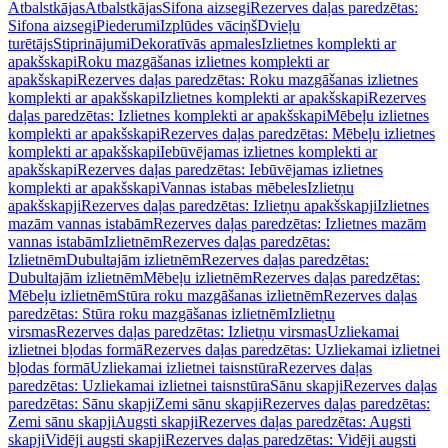
Atbalstkājas
Atbalstkājas
Sifona aizsegi
Rezerves daļas paredzētas:
Sifona aizsegi
Piederumi
Izplūdes vāciņš
Dvieļu
turētājs
Stiprinājumi
Dekoratīvās apmales
Izlietnes komplekti ar
apakšskapi
Roku mazgāšanas izlietnes komplekti ar
apakšskapi
Rezerves daļas paredzētas: Roku mazgāšanas izlietnes
komplekti ar apakšskapi
Izlietnes komplekti ar apakšskapi
Rezerves
daļas paredzētas: Izlietnes komplekti ar apakšskapi
Mēbeļu izlietnes
komplekti ar apakšskapi
Rezerves daļas paredzētas: Mēbeļu izlietnes
komplekti ar apakšskapi
Iebūvējamas izlietnes komplekti ar
apakšskapi
Rezerves daļas paredzētas: Iebūvējamas izlietnes
komplekti ar apakšskapi
Vannas istabas mēbeles
Izlietņu
apakšskapji
Rezerves daļas paredzētas: Izlietņu apakšskapji
Izlietnes
mazām vannas istabām
Rezerves daļas paredzētas: Izlietnes mazām
vannas istabām
Izlietnēm
Rezerves daļas paredzētas:
Izlietnēm
Dubultajām izlietnēm
Rezerves daļas paredzētas:
Dubultajām izlietnēm
Mēbeļu izlietnēm
Rezerves daļas paredzētas:
Mēbeļu izlietnēm
Stūra roku mazgāšanas izlietnēm
Rezerves daļas
paredzētas: Stūra roku mazgāšanas izlietnēm
Izlietņu
virsmas
Rezerves daļas paredzētas: Izlietņu virsmas
Uzliekamai
izlietnei bļodas formā
Rezerves daļas paredzētas: Uzliekamai izlietnei
bļodas formā
Uzliekamai izlietnei taisnstūra
Rezerves daļas
paredzētas: Uzliekamai izlietnei taisnstūra
Sānu skapji
Rezerves daļas
paredzētas: Sānu skapji
Zemi sānu skapji
Rezerves daļas paredzētas:
Zemi sānu skapji
Augsti skapji
Rezerves daļas paredzētas: Augsti
skapji
Vidēji augsti skapji
Rezerves daļas paredzētas: Vidēji augsti