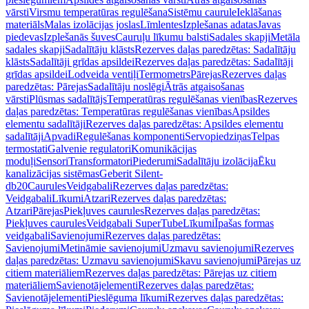
vārsti
Virsmu temperatūras regulēšana
Sistēmu caurule
Ieklāšanas
materiāls
Malas izolācijas joslas
Līmlentes
Izplešanas adatas
Javas
piedevas
Izplešanās šuves
Cauruļu līkumu balsti
Sadales skapji
Metāla
sadales skapji
Sadalītāju klāsts
Rezerves daļas paredzētas: Sadalītāju
klāsts
Sadalītāji grīdas apsildei
Rezerves daļas paredzētas: Sadalītāji
grīdas apsildei
Lodveida ventiļi
Termometrs
Pārejas
Rezerves daļas
paredzētas: Pārejas
Sadalītāju noslēgi
Ātrās atgaisošanas
vārsti
Plūsmas sadalītājs
Temperatūras regulēšanas vienības
Rezerves
daļas paredzētas: Temperatūras regulēšanas vienības
Apsildes
elementu sadalītāji
Rezerves daļas paredzētas: Apsildes elementu
sadalītāji
Apvadi
Regulēšanas komponenti
Servopiedziņas
Telpas
termostati
Galvenie regulatori
Komunikācijas
moduļi
Sensori
Transformatori
Piederumi
Sadalītāju izolācija
Ēku
kanalizācijas sistēmas
Geberit Silent-
db20
Caurules
Veidgabali
Rezerves daļas paredzētas:
Veidgabali
Līkumi
Atzari
Rezerves daļas paredzētas:
Atzari
Pārejas
Piekļuves caurules
Rezerves daļas paredzētas:
Piekļuves caurules
Veidgabali SuperTube
Līkumi
Īpašas formas
veidgabali
Savienojumi
Rezerves daļas paredzētas:
Savienojumi
Metināmie savienojumi
Uzmavu savienojumi
Rezerves
daļas paredzētas: Uzmavu savienojumi
Skavu savienojumi
Pārejas uz
citiem materiāliem
Rezerves daļas paredzētas: Pārejas uz citiem
materiāliem
Savienotājelementi
Rezerves daļas paredzētas:
Savienotājelementi
Pieslēguma līkumi
Rezerves daļas paredzētas: