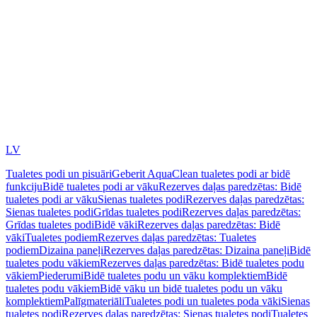
LV
Tualetes podi un pisuāri
Geberit AquaClean tualetes podi ar bidē
funkciju
Bidē tualetes podi ar vāku
Rezerves daļas paredzētas: Bidē
tualetes podi ar vāku
Sienas tualetes podi
Rezerves daļas paredzētas:
Sienas tualetes podi
Grīdas tualetes podi
Rezerves daļas paredzētas:
Grīdas tualetes podi
Bidē vāki
Rezerves daļas paredzētas: Bidē
vāki
Tualetes podiem
Rezerves daļas paredzētas: Tualetes
podiem
Dizaina paneļi
Rezerves daļas paredzētas: Dizaina paneļi
Bidē
tualetes podu vākiem
Rezerves daļas paredzētas: Bidē tualetes podu
vākiem
Piederumi
Bidē tualetes podu un vāku komplektiem
Bidē
tualetes podu vākiem
Bidē vāku un bidē tualetes podu un vāku
komplektiem
Palīgmateriāli
Tualetes podi un tualetes poda vāki
Sienas
tualetes podi
Rezerves daļas paredzētas: Sienas tualetes podi
Tualetes