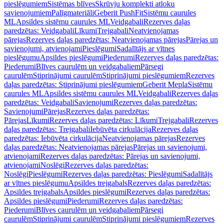
pieslēgumiem
Sistēmas blīves
Skrūvju komplekti atloku
savienojumiem
Palīgmateriāli
Geberit PushFit
Sistēmu caurules
ML
Apsildes sistēmu caurules ML
Veidgabali
Rezerves daļas
paredzētas: Veidgabali
Līkumi
Trejgabali
Neatvienojamas
pārejas
Rezerves daļas paredzētas: Neatvienojamas pārejas
Pārejas un
savienojumi, atvienojami
Pieslēgumi
Sadalītājs ar vītnes
pieslēgumu
Apsildes pieslēgumi
Piederumi
Rezerves daļas paredzētas:
Piederumi
Blīves caurulēm un veidgabaliem
Pārsegi
caurulēm
Stiprinājumi caurulēm
Stiprinājumi pieslēgumiem
Rezerves
daļas paredzētas: Stiprinājumi pieslēgumiem
Geberit Mepla
Sistēmu
caurules ML
Apsildes sistēmu caurules ML
Veidgabali
Rezerves daļas
paredzētas: Veidgabali
Savienojumi
Rezerves daļas paredzētas:
Savienojumi
Pārejas
Rezerves daļas paredzētas:
Pārejas
Līkumi
Rezerves daļas paredzētas: Līkumi
Trejgabali
Rezerves
daļas paredzētas: Trejgabali
Iebūvēta cirkulācija
Rezerves daļas
paredzētas: Iebūvēta cirkulācija
Neatvienojamas pārejas
Rezerves
daļas paredzētas: Neatvienojamas pārejas
Pārejas un savienojumi,
atvienojami
Rezerves daļas paredzētas: Pārejas un savienojumi,
atvienojami
Noslēgi
Rezerves daļas paredzētas:
Noslēgi
Pieslēgumi
Rezerves daļas paredzētas: Pieslēgumi
Sadalītājs
ar vītnes pieslēgumu
Apsildes trejgabals
Rezerves daļas paredzētas:
Apsildes trejgabals
Apsildes pieslēgumi
Rezerves daļas paredzētas:
Apsildes pieslēgumi
Piederumi
Rezerves daļas paredzētas:
Piederumi
Blīves caurulēm un veidgabaliem
Pārsegi
caurulēm
Stiprinājumi caurulēm
Stiprinājumi pieslēgumiem
Rezerves