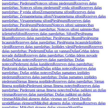
paredzētas: Piederumi
Noteces sifonu piederumi
Rezerves daļas
paredzētas: Noteces sifonu piederumi
P veida sifoni
Rezerves daļas
paredzētas: P veida sifoni
Zemapmetuma sifoni
Rezerves daļas
paredzētas: Zemapmetuma sifoni
Virsapmetuma sifoni
Rezerves daļas
paredzētas: Virsapmetuma sifoni
Pieslēgumi
Rezerves daļas
paredzētas: Pieslēgumi
Piederumi
Noteces sifoni saimniecības
izlietnēm
Rezerves daļas paredzētas: Noteces sifoni saimniecības
izlietnēm
Sifoni
Rezerves daļas paredzētas: Sifoni
Pieslēguma
līkumi
Rezerves daļas paredzētas: Pieslēguma līkumi
Pieslēguma
īscaurule
Rezerves daļas paredzētas: Pieslēguma īscaurule
Izplūdes
vārsti
Rezerves daļas paredzētas: Izplūdes vārsti
Piederumi
Rezerves
daļas paredzētas: Piederumi
Dušas un vannas
Dušas
Grīdas ūdens
novade dušām
Rezerves daļas paredzētas: Grīdas ūdens novade
dušām
Dušas noteces
Rezerves daļas paredzētas: Dušas
noteces
Piederumi dušas kanāliem
Rezerves daļas paredzētas:
Piederumi dušas kanāliem
Dušas grīdas noteces
Rezerves daļas
paredzētas: Dušas grīdas noteces
Dušas pamatnes izplūdes
piederumi
Rezerves daļas paredzētas: Dušas pamatnes izplūdes
piederumi
Sienas līmeņa noplūdes
Rezerves daļas paredzētas: Sienas
līmeņa noplūdes
Piederumi sienas līmeņa notecēm
Rezerves daļas
paredzētas: Piederumi sienas līmeņa notecēm
Dušas paliktņi un dušas
virsmas
Rezerves daļas paredzētas: Dušas paliktņi un dušas
virsmas
Mākslīgā akmens dušas virsmas un Geberit Duofix
uzstādīšanas elementi
Mākslīgā akmens dušas virsmas
Rezerves daļas
paredzētas: Mākslīgā akmens dušas virsmas
Montāžas