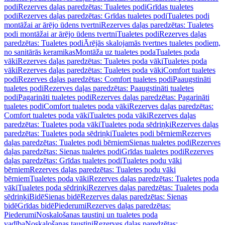
podi
Rezerves daļas paredzētas: Tualetes podi
Grīdas tualetes
podi
Rezerves daļas paredzētas: Grīdas tualetes podi
Tualetes podi
montāžai ar ārējo ūdens tvertni
Rezerves daļas paredzētas: Tualetes
podi montāžai ar ārējo ūdens tvertni
Tualetes podi
Rezerves daļas
paredzētas: Tualetes podi
Ārējās skalojamās tvertnes tualetes podiem,
no sanitārās keramikas
Montāža uz tualetes poda
Tualetes poda
vāki
Rezerves daļas paredzētas: Tualetes poda vāki
Tualetes poda
vāki
Rezerves daļas paredzētas: Tualetes poda vāki
Comfort tualetes
podi
Rezerves daļas paredzētas: Comfort tualetes podi
Paaugstināti
tualetes podi
Rezerves daļas paredzētas: Paaugstināti tualetes
podi
Pagarināti tualetes podi
Rezerves daļas paredzētas: Pagarināti
tualetes podi
Comfort tualetes poda vāki
Rezerves daļas paredzētas:
Comfort tualetes poda vāki
Tualetes poda vāki
Rezerves daļas
paredzētas: Tualetes poda vāki
Tualetes poda sēdriņķi
Rezerves daļas
paredzētas: Tualetes poda sēdriņķi
Tualetes podi bērniem
Rezerves
daļas paredzētas: Tualetes podi bērniem
Sienas tualetes podi
Rezerves
daļas paredzētas: Sienas tualetes podi
Grīdas tualetes podi
Rezerves
daļas paredzētas: Grīdas tualetes podi
Tualetes podu vāki
bērniem
Rezerves daļas paredzētas: Tualetes podu vāki
bērniem
Tualetes poda vāki
Rezerves daļas paredzētas: Tualetes poda
vāki
Tualetes poda sēdriņķi
Rezerves daļas paredzētas: Tualetes poda
sēdriņķi
Bidē
Sienas bidē
Rezerves daļas paredzētas: Sienas
bidē
Grīdas bidē
Piederumi
Rezerves daļas paredzētas:
Piederumi
Noskalošanas taustiņi un tualetes poda
vadība
Noskalošanas taustiņi
Rezerves daļas paredzētas: