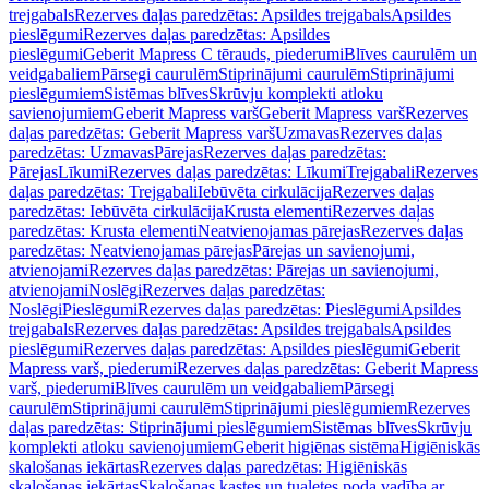
trejgabals
Rezerves daļas paredzētas: Apsildes trejgabals
Apsildes
pieslēgumi
Rezerves daļas paredzētas: Apsildes
pieslēgumi
Geberit Mapress C tērauds, piederumi
Blīves caurulēm un
veidgabaliem
Pārsegi caurulēm
Stiprinājumi caurulēm
Stiprinājumi
pieslēgumiem
Sistēmas blīves
Skrūvju komplekti atloku
savienojumiem
Geberit Mapress varš
Geberit Mapress varš
Rezerves
daļas paredzētas: Geberit Mapress varš
Uzmavas
Rezerves daļas
paredzētas: Uzmavas
Pārejas
Rezerves daļas paredzētas:
Pārejas
Līkumi
Rezerves daļas paredzētas: Līkumi
Trejgabali
Rezerves
daļas paredzētas: Trejgabali
Iebūvēta cirkulācija
Rezerves daļas
paredzētas: Iebūvēta cirkulācija
Krusta elementi
Rezerves daļas
paredzētas: Krusta elementi
Neatvienojamas pārejas
Rezerves daļas
paredzētas: Neatvienojamas pārejas
Pārejas un savienojumi,
atvienojami
Rezerves daļas paredzētas: Pārejas un savienojumi,
atvienojami
Noslēgi
Rezerves daļas paredzētas:
Noslēgi
Pieslēgumi
Rezerves daļas paredzētas: Pieslēgumi
Apsildes
trejgabals
Rezerves daļas paredzētas: Apsildes trejgabals
Apsildes
pieslēgumi
Rezerves daļas paredzētas: Apsildes pieslēgumi
Geberit
Mapress varš, piederumi
Rezerves daļas paredzētas: Geberit Mapress
varš, piederumi
Blīves caurulēm un veidgabaliem
Pārsegi
caurulēm
Stiprinājumi caurulēm
Stiprinājumi pieslēgumiem
Rezerves
daļas paredzētas: Stiprinājumi pieslēgumiem
Sistēmas blīves
Skrūvju
komplekti atloku savienojumiem
Geberit higiēnas sistēma
Higiēniskās
skalošanas iekārtas
Rezerves daļas paredzētas: Higiēniskās
skalošanas iekārtas
Skalošanas kastes un tualetes poda vadība ar