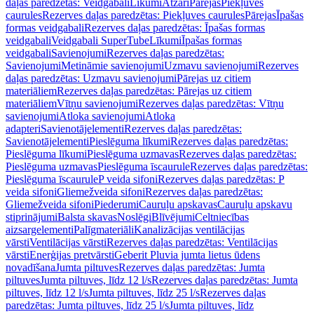
daļas paredzētas: Veidgabali
Līkumi
Atzari
Pārejas
Piekļuves
caurules
Rezerves daļas paredzētas: Piekļuves caurules
Pārejas
Īpašas
formas veidgabali
Rezerves daļas paredzētas: Īpašas formas
veidgabali
Veidgabali SuperTube
Līkumi
Īpašas formas
veidgabali
Savienojumi
Rezerves daļas paredzētas:
Savienojumi
Metināmie savienojumi
Uzmavu savienojumi
Rezerves
daļas paredzētas: Uzmavu savienojumi
Pārejas uz citiem
materiāliem
Rezerves daļas paredzētas: Pārejas uz citiem
materiāliem
Vītņu savienojumi
Rezerves daļas paredzētas: Vītņu
savienojumi
Atloka savienojumi
Atloka
adapteri
Savienotājelementi
Rezerves daļas paredzētas:
Savienotājelementi
Pieslēguma līkumi
Rezerves daļas paredzētas:
Pieslēguma līkumi
Pieslēguma uzmavas
Rezerves daļas paredzētas:
Pieslēguma uzmavas
Pieslēguma īscaurule
Rezerves daļas paredzētas:
Pieslēguma īscaurule
P veida sifoni
Rezerves daļas paredzētas: P
veida sifoni
Gliemežveida sifoni
Rezerves daļas paredzētas:
Gliemežveida sifoni
Piederumi
Cauruļu apskavas
Cauruļu apskavu
stiprinājumi
Balsta skavas
Noslēgi
Blīvējumi
Celtniecības
aizsargelementi
Palīgmateriāli
Kanalizācijas ventilācijas
vārsti
Ventilācijas vārsti
Rezerves daļas paredzētas: Ventilācijas
vārsti
Enerģijas pretvārsti
Geberit Pluvia jumta lietus ūdens
novadīšana
Jumta piltuves
Rezerves daļas paredzētas: Jumta
piltuves
Jumta piltuves, līdz 12 l/s
Rezerves daļas paredzētas: Jumta
piltuves, līdz 12 l/s
Jumta piltuves, līdz 25 l/s
Rezerves daļas
paredzētas: Jumta piltuves, līdz 25 l/s
Jumta piltuves, līdz