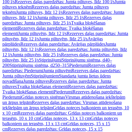
100 l/s
Rezerves daļas paredzētas: Jumta piltuves, līdz 100 l/s
Jumta
piltuves teknēm
Rezerves daļas paredzētas: Jumta piltuves
teknēm
Jumta piltuves, līdz 12 l/s
Rezerves daļas paredzētas: Jumta
piltuves, līdz 12 l/s
Jumta piltuves, līdz 25 l/s
Rezerves daļas
paredzētas: Jumta piltuves, līdz 25 l/s
Tvaika bloķēšanas
elementi
Rezerves daļas paredzētas: Tvaika bloķēšanas
elementi
Jumta piltuvēm, līdz 12 l/s
Rezerves daļas paredzētas: Jumta
piltuvēm, līdz 12 l/s
Jumta piltuvēm, līdz 25 l/s
Avārijas
pārplūdes
Rezerves daļas paredzētas: Avārijas pārplūdes
Jumta
piltuvēm, līdz 12 l/s
Rezerves daļas paredzētas: Jumta piltuvēm, līdz
12 l/s
Jumta piltuvēm, līdz 25 l/s
Rezerves daļas paredzētas: Jumta
piltuvēm, līdz 25 l/s
Stiprinājumi
Stiprinājumu sistēma, d40–
200
Stiprinājumu sistēma, d250–315
Piederumi
Rezerves daļas
paredzētas: Piederumi
Jumta piltuvēm
Rezerves daļas paredzētas:
Jumta piltuvēm
Stiprinājumiem
Standarta jumta lietus ūdens
novadīšana
Jumta piltuves
Rezerves daļas paredzētas: Jumta
piltuves
Tvaika bloķēšanas elementi
Rezerves daļas paredzētas:
Tvaika bloķēšanas elementi
Piederumi
Rezerves daļas paredzētas:
Piederumi
Grīdas noteces sistēmas
Virsmas atūdeņošana iekštelpām
un ārpus telpām
Rezerves daļas paredzētas: Virsmas atūdeņošana
iekštelpām un ārpus telpām
Grīdas noteces balkoniem un terasēm, 10
x 10 cm
Rezerves daļas paredzētas: Grīdas noteces balkoniem un
terasēm, 10 x 10 cm
Grīdas noteces, 13 x 13 cm
Grīdas noteces
balkoniem un terasēm, 13 x 13 cm
Grīdas noteces, 15 x 15
cm
Rezerves daļas paredzētas: Grīdas noteces, 15 x 15