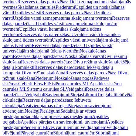
tvertnes
Rezerves daļas paredzētas: Delta zemapmetuma skalojamās
tvertnes
Skalošanas caurules
Piederumi
Uzpildes un noskalošanas
vārsti
Uzpildes vārsti
Rezerves daļas paredzētas: Uzpildes
vārsti
Uzpildes vārsti zemapmetuma skalojamām tvertnēm
Rezerves
daļas paredzētas: Uzpildes vārsti zemapmetuma skalojamām
tvertnēm
Uzpildes vārsti keramikas skalojamā ūdens
tvertnēm
Rezerves daļas paredzētas: Uzpildes vārsti keramikas
skalojamā ūdens tvertnēm
Uzpildes vārsti universālajām skalojamā
ūdens tvertnēm
Rezerves daļas paredzētas: Uzpildes vārsti
universālajām skalojamā ūdens tvertnēm
Noskalošanas
vārsti
Rezerves daļas paredzētas: Noskalošanas vārsti
Divu režīmu
skalošana
Rezerves daļas paredzētas: Divu režīmu skalošana
Iekšējo
detaļu komplekti
Rezerves daļas paredzētas: Iekšējo detaļu
komplekti
Divu režīmu skalošana
Rezerves daļas paredzētas: Divu
režīmu skalošana
Piederumi
Noskalošanas pogas
Padeves
sistēmas
Geberit FlowFit
Sistēmu caurules ML
Apsildes sistēmu
caurules ML
Sistēmu caurules SL
Veidgabali
Rezerves daļas
paredzētas: Veidgabali
Savienojumi
Pārejas
Līkumi
Trejgabali
Iebūvēta
cirkulācija
Rezerves daļas paredzētas: Iebūvēta
cirkulācija
Neatvienojamas pārejas
Pārejas un savienojumi,
atvienojami
Noslēgi
Pieslēgumi
Sadalītājs ar vītnes
pieslēgumu
Sadalītājs ar presēšanas pieslēgumu
Apsildes
trejgabals
Apsildes pārejas un savienojumi, atvienojami
Apsildes
pieslēgumi
Piederumi
Blīves caurulēm un veidgabaliem
Veidgabalu
blīvējumi
Pārsegi caurulēm
Stiprinājumi caurulēm
Stiprinājumi