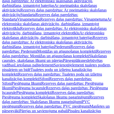
daļas paredzētas: Ar elektronisku skalošanas aktivizāciju,
darbināšana, izmantojot baterijas
Ar pneimatisku skalošanas
aktivizāciju
Rezerves daļas paredzētas: Ar pneimatisku skalošanas
aktivizāciju
Standarta
Rezerves daļas paredzētas:
Standarta
Virsapmetuma
Rezerves daļas paredzētas: Virsapmetuma
Ar
elektronisku skalošanas aktivizāciju, darbināšana, izmantojot
elektrotīklu
Rezerves daļas paredzētas: Ar elektronisku skalošanas
aktivizāciju, darbināšana, izmantojot elektrotīklu
Ar elektronisku
skalošanas aktivizāciju, darbināšana, izmantojot baterijas
Rezerves
daļas paredzētas: Ar elektronisku skalošanas aktivizāciju,
darbināšana, izmantojot baterijas
Piederumi
Rezerves daļas
paredzētas: Piederumi
Montāžas un atjaunošanas komplekti
Rezerves
daļas paredzētas: Montāžas un atjaunošanas komplekti
Skalošanas
caurules, skalošanas līkumi un pārejas
Pārsegplāksnes
Iebūvētas
vadības
Lietošanas palīgelementi
Savienotājelementi tualetes podiem,
pisuāriem un bidē
Tualetes podu un izlietņu kanalizācijas
komplekti
Rezerves daļas paredzētas: Tualetes podu un izlietņu
kanalizācijas komplekti
Sifoni
Rezerves daļas paredzētas:
Sifoni
Pieslēguma līkumi
Rezerves daļas paredzētas: Pieslēguma
līkumi
Pieslēguma īscaurule
Rezerves daļas paredzētas: Pieslēguma
īscaurule
Pieslēguma komplekti
Rezerves daļas paredzētas:
Pieslēguma komplekti
Skalošanas līkumu pagarinājumi
Rezerves
daļas paredzētas: Skalošanas līkumu pagarinājumi
PVC
pieslēgumi
Rezerves daļas paredzētas: PVC pieslēgumi
Manšetes un
pārsegvāki
Pārejas un savienojuma gabali
Pisuāru kanalizācijas