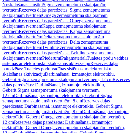
Noskalošanas taustiņi
Sigma zemapmetuma skalojamām
tvertnēm
Rezerves daļas paredzētas: Sigma zemapmetuma
skalojamām tvertnēm
Omega zemapmetuma skalojamām
tvertnēm
Rezerves daļas paredzētas: Omega zemapmetuma
skalojamām tvertnēm
Kappa zemapmetuma skalojamām
tvertnēm
Rezerves daļas paredzētas: Kappa zemapmetuma
skalojamām tvertnēm
Delta zemapmetuma skalojamām
tvertnēm
Rezerves daļas paredzētas: Delta zemapmetuma
skalojamām tvertnēm
Twinline zemapmetuma skalojamām
tvertnēm
Rezerves daļas paredzētas: Twinline zemapmetuma
skalojamām tvertnēm
Piederumi
Palīgmateriāli
Tualetes podu vadības
sistēmas ar elektronisku skalošanas aktivizāciju
Rezerves daļas
paredzētas: Tualetes podu vadības sistēmas ar elektronisku
skalošanas aktivizāciju
Darbināšanai, izmantojot elektrotīklu,
Geberit Sigma zemapmetuma skalojamām tvertnēm, 12 cm
Rezerves
daļas paredzētas: Darbināšanai, izmantojot elektrotīklu,
Geberit Sigma zemapmetuma skalojamām tvertnēm,
12 cm
Darbināšanai, izmantojot elektrotīklu, Geberit Sigma
zemapmetuma skalojamām tvertnēm, 8 cm
Rezerves daļas
paredzētas: Darbināšanai, izmantojot elektrotīklu, Geberit Sigma
zemapmetuma skalojamām tvertnēm, 8 cm
Darbināšanai, izmantojot
elektrotīklu, Geberit Omega zemapmetuma skalojamām tvertnēm,
12 cm
Rezerves daļas paredzētas: Darbināšanai, izmantojot
elektrotīklu, Geberit Omega zemapmetuma skalojamām tvertnēm,
12 cm
Darbināšanai, izmantojot baterijas, Geberit Sigma