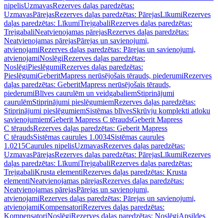
nipelis
Uzmavas
Rezerves daļas paredzētas:
Uzmavas
Pārejas
Rezerves daļas paredzētas: Pārejas
Līkumi
Rezerves
daļas paredzētas: Līkumi
Trejgabali
Rezerves daļas paredzētas:
Trejgabali
Neatvienojamas pārejas
Rezerves daļas paredzētas:
Neatvienojamas pārejas
Pārejas un savienojumi,
atvienojami
Rezerves daļas paredzētas: Pārejas un savienojumi,
atvienojami
Noslēgi
Rezerves daļas paredzētas:
Noslēgi
Pieslēgumi
Rezerves daļas paredzētas:
Pieslēgumi
GeberitMapress nerūsējošais tērauds, piederumi
Rezerves
daļas paredzētas: GeberitMapress nerūsējošais tērauds,
piederumi
Blīves caurulēm un veidgabaliem
Stiprinājumi
caurulēm
Stiprinājumi pieslēgumiem
Rezerves daļas paredzētas:
Stiprinājumi pieslēgumiem
Sistēmas blīves
Skrūvju komplekti atloku
savienojumiem
Geberit Mapress C tērauds
Geberit Mapress
C tērauds
Rezerves daļas paredzētas: Geberit Mapress
C tērauds
Sistēmas caurules 1.0034
Sistēmas caurules
1.0215
Caurules nipelis
Uzmavas
Rezerves daļas paredzētas:
Uzmavas
Pārejas
Rezerves daļas paredzētas: Pārejas
Līkumi
Rezerves
daļas paredzētas: Līkumi
Trejgabali
Rezerves daļas paredzētas:
Trejgabali
Krusta elementi
Rezerves daļas paredzētas: Krusta
elementi
Neatvienojamas pārejas
Rezerves daļas paredzētas:
Neatvienojamas pārejas
Pārejas un savienojumi,
atvienojami
Rezerves daļas paredzētas: Pārejas un savienojumi,
atvienojami
Kompensatori
Rezerves daļas paredzētas:
Kompensatori
Noslēgi
Rezerves daļas paredzētas: Noslēgi
Apsildes