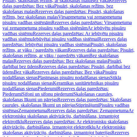
Pisuāri, skalošanas režīms, ar skalošanas malu
Bez vāka
Rezerves
daļas paredzētas: Bez vāka
Pisuāri, skalošanas režīms, bez
skalošanas malas
Rezerves daļas paredzētas: Pisuāri, skalošanas
režīms, bez skalošanas malas
Virsapmetuma vai zemapmetuma
pisuāru vadības sistēmām
Rezerves daļas paredzētas: Virsapmetuma
vai zemapmetuma pisuāru vadības sistēmām
Ar iebūvētu pisuāru
vadības sistēmu
Rezerves daļas paredzētas: Ar iebūvētu pisuāru
vadības sistēmu
Iebūvētai pisuāru vadības sistēmai
Rezerves daļas
paredzētas: Iebūvētai pisuāru vadības sistēmai
Pisuāri, skalošanas
režīms, ar vāku / paredzēts vākam
Rezerves daļas paredzētas: Pisuāri,
skalošanas režīms, ar vāku / paredzēts vākam
Bez skalošanas
malas
Rezerves daļas paredzētas: Bez skalošanas malas
Pisuāri,
darbībai bez ūdens
Rezerves daļas paredzētas: Pisuāri, darbībai bez
ūdens
Bez vāka
Rezerves daļas paredzētas: Bez vāka
Pisuāru
nodalīšanas sienas
Plastmasas pisuāru nodalīšanas sienas
Stikla
pisuāru nodalīšanas sienas
Keramikas sanitārtehnikas pisuāru
nodalīšanas sienas
Piederumi
Rezerves daļas paredzētas:
Piederumi
Sifoni un sifonu piederumi
Skalošanas caurules,
skalošanas līkumi un pārejas
Rezerves daļas paredzētas: Skalošanas
caurules, skalošanas līkumi un pārejas
Stiprinājumi
Pisuāru vadības
sistēmas
Zemapmetuma
Rezerves daļas paredzētas: Zemapmetuma
Ar
elektronisku skalošanas aktivizāciju, darbināšana, izmantojot
elektrotīklu
Rezerves daļas paredzētas: Ar elektronisku skalošanas
aktivizāciju, darbināšana, izmantojot elektrotīklu
Ar elektronisku
skalošanas aktivizāciju, darbināšana, izmantojot baterijas
Rezerves