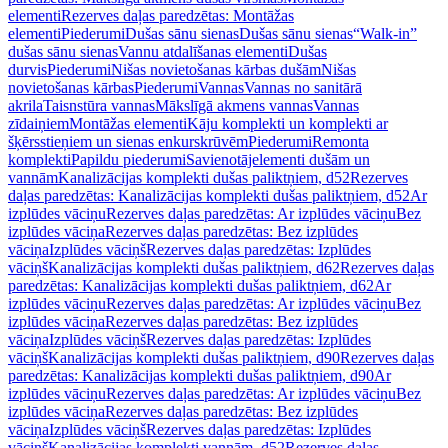
elementi
Rezerves daļas paredzētas: Montāžas
elementi
Piederumi
Dušas sānu sienas
Dušas sānu sienas
“Walk-in”
dušas sānu sienas
Vannu atdalīšanas elementi
Dušas
durvis
Piederumi
Nišas novietošanas kārbas dušām
Nišas
novietošanas kārbas
Piederumi
Vannas
Vannas no sanitārā
akrila
Taisnstūra vannas
Mākslīgā akmens vannas
Vannas
zīdaiņiem
Montāžas elementi
Kāju komplekti un komplekti ar
šķērsstieņiem un sienas enkurskrūvēm
Piederumi
Remonta
komplekti
Papildu piederumi
Savienotājelementi dušām un
vannām
Kanalizācijas komplekti dušas paliktņiem, d52
Rezerves
daļas paredzētas: Kanalizācijas komplekti dušas paliktņiem, d52
Ar
izplūdes vāciņu
Rezerves daļas paredzētas: Ar izplūdes vāciņu
Bez
izplūdes vāciņa
Rezerves daļas paredzētas: Bez izplūdes
vāciņa
Izplūdes vāciņš
Rezerves daļas paredzētas: Izplūdes
vāciņš
Kanalizācijas komplekti dušas paliktņiem, d62
Rezerves daļas
paredzētas: Kanalizācijas komplekti dušas paliktņiem, d62
Ar
izplūdes vāciņu
Rezerves daļas paredzētas: Ar izplūdes vāciņu
Bez
izplūdes vāciņa
Rezerves daļas paredzētas: Bez izplūdes
vāciņa
Izplūdes vāciņš
Rezerves daļas paredzētas: Izplūdes
vāciņš
Kanalizācijas komplekti dušas paliktņiem, d90
Rezerves daļas
paredzētas: Kanalizācijas komplekti dušas paliktņiem, d90
Ar
izplūdes vāciņu
Rezerves daļas paredzētas: Ar izplūdes vāciņu
Bez
izplūdes vāciņa
Rezerves daļas paredzētas: Bez izplūdes
vāciņa
Izplūdes vāciņš
Rezerves daļas paredzētas: Izplūdes
vāciņš
Kanalizācijas komplekti vannām, d52
Rezerves daļas