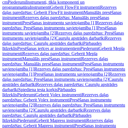
cm
Piederumi
Instrumenti, tīkla komponenti un
programmatūra
Instrumenti
Geberit FlowFit instrumenti
Rezerves
daļas paredzētas: Geberit FlowFit instrumenti
Manuālās presēšanas
instrumenti
Rezerves daļas paredzētas: Manuālās presēšanas
instrumenti
Presēšanas instrumentu savietojamība [1]
Rezerves daļas
paredzētas: Presēšanas instrumentu savietojamība [1]
Presēšanas
instrumentu savietojamība [2]
Rezerves daļas paredzētas: Presēšanas
instrumentu savietojamība [2]
Cauruļu apstrādes darbarīki
Rezerves
daļas paredzētas: Cauruļu apstrādes darbarīki
Pārbaudes
līdzeklis
Presēšanas ierīces ar instrumentiem
Piederumi
Geberit Mepla
instrumenti
Rezerves daļas paredzētas: Geberit Mepla
instrumenti
Manuālās presēšanas instrumenti
Rezerves daļas
paredzētas: Manuālās presēšanas instrumenti
Presēšanas instrumentu
savienojamība [1]
Rezerves daļas paredzētas: Presēšanas instrumentu
savienojamība [1]
Presēšanas instrumentu savienojamība [2]
Rezerves
daļas paredzētas: Presēšanas instrumentu savienojamība [2]
Cauruļu
apstrādes darbarīki
Rezerves daļas paredzētas: Cauruļu apstrādes
darbarīki
Spiediena testa korķis
Pārbaudes
līdzeklis
Piederumi
Geberit Volex instrumenti
Rezerves daļas
paredzētas: Geberit Volex instrumenti
Presēšanas instrumentu
savienojamība [2]
Rezerves daļas paredzētas: Presēšanas instrumentu
savienojamība [2]
Cauruļu apstrādes darbarīki
Rezerves daļas
paredzētas: Cauruļu apstrādes darbarīki
Pārbaudes
līdzeklis
Piederumi
Geberit Mapress instrumenti
Rezerves daļas
paredzētas: Geberit Mapress instrumenti
Presēšanas instrumentu