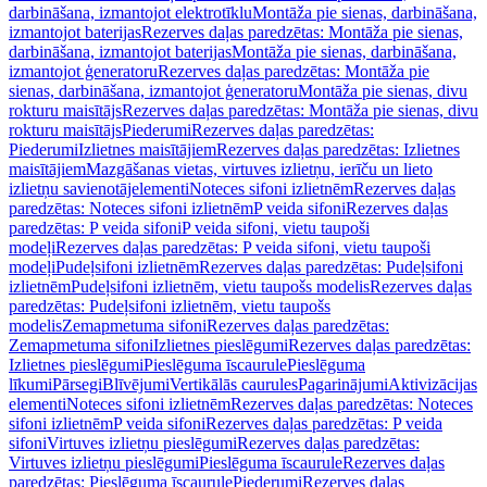
darbināšana, izmantojot elektrotīklu
Montāža pie sienas, darbināšana,
izmantojot baterijas
Rezerves daļas paredzētas: Montāža pie sienas,
darbināšana, izmantojot baterijas
Montāža pie sienas, darbināšana,
izmantojot ģeneratoru
Rezerves daļas paredzētas: Montāža pie
sienas, darbināšana, izmantojot ģeneratoru
Montāža pie sienas, divu
rokturu maisītājs
Rezerves daļas paredzētas: Montāža pie sienas, divu
rokturu maisītājs
Piederumi
Rezerves daļas paredzētas:
Piederumi
Izlietnes maisītājiem
Rezerves daļas paredzētas: Izlietnes
maisītājiem
Mazgāšanas vietas, virtuves izlietņu, ierīču un lieto
izlietņu savienotājelementi
Noteces sifoni izlietnēm
Rezerves daļas
paredzētas: Noteces sifoni izlietnēm
P veida sifoni
Rezerves daļas
paredzētas: P veida sifoni
P veida sifoni, vietu taupoši
modeļi
Rezerves daļas paredzētas: P veida sifoni, vietu taupoši
modeļi
Pudeļsifoni izlietnēm
Rezerves daļas paredzētas: Pudeļsifoni
izlietnēm
Pudeļsifoni izlietnēm, vietu taupošs modelis
Rezerves daļas
paredzētas: Pudeļsifoni izlietnēm, vietu taupošs
modelis
Zemapmetuma sifoni
Rezerves daļas paredzētas:
Zemapmetuma sifoni
Izlietnes pieslēgumi
Rezerves daļas paredzētas:
Izlietnes pieslēgumi
Pieslēguma īscaurule
Pieslēguma
līkumi
Pārsegi
Blīvējumi
Vertikālās caurules
Pagarinājumi
Aktivizācijas
elementi
Noteces sifoni izlietnēm
Rezerves daļas paredzētas: Noteces
sifoni izlietnēm
P veida sifoni
Rezerves daļas paredzētas: P veida
sifoni
Virtuves izlietņu pieslēgumi
Rezerves daļas paredzētas:
Virtuves izlietņu pieslēgumi
Pieslēguma īscaurule
Rezerves daļas
paredzētas: Pieslēguma īscaurule
Piederumi
Rezerves daļas