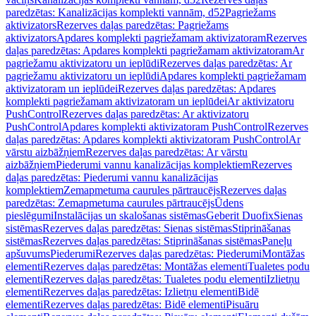
paredzētas: Kanalizācijas komplekti vannām, d52
Pagriežams
aktivizators
Rezerves daļas paredzētas: Pagriežams
aktivizators
Apdares komplekti pagriežamam aktivizatoram
Rezerves
daļas paredzētas: Apdares komplekti pagriežamam aktivizatoram
Ar
pagriežamu aktivizatoru un ieplūdi
Rezerves daļas paredzētas: Ar
pagriežamu aktivizatoru un ieplūdi
Apdares komplekti pagriežamam
aktivizatoram un ieplūdei
Rezerves daļas paredzētas: Apdares
komplekti pagriežamam aktivizatoram un ieplūdei
Ar aktivizatoru
PushControl
Rezerves daļas paredzētas: Ar aktivizatoru
PushControl
Apdares komplekti aktivizatoram PushControl
Rezerves
daļas paredzētas: Apdares komplekti aktivizatoram PushControl
Ar
vārstu aizbāžņiem
Rezerves daļas paredzētas: Ar vārstu
aizbāžņiem
Piederumi vannu kanalizācijas komplektiem
Rezerves
daļas paredzētas: Piederumi vannu kanalizācijas
komplektiem
Zemapmetuma caurules pārtraucējs
Rezerves daļas
paredzētas: Zemapmetuma caurules pārtraucējs
Ūdens
pieslēgumi
Instalācijas un skalošanas sistēmas
Geberit Duofix
Sienas
sistēmas
Rezerves daļas paredzētas: Sienas sistēmas
Stiprināšanas
sistēmas
Rezerves daļas paredzētas: Stiprināšanas sistēmas
Paneļu
apšuvums
Piederumi
Rezerves daļas paredzētas: Piederumi
Montāžas
elementi
Rezerves daļas paredzētas: Montāžas elementi
Tualetes podu
elementi
Rezerves daļas paredzētas: Tualetes podu elementi
Izlietņu
elementi
Rezerves daļas paredzētas: Izlietņu elementi
Bidē
elementi
Rezerves daļas paredzētas: Bidē elementi
Pisuāru