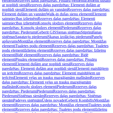
elementi
Rezerves daļas paredzētas: Pisuāru elementi
Elementi dušām
ar noplūdi sienā
Rezerves daļas paredzētas: Elementi dušām ar
noplūdi sienā
Elementi dušām un vannām
Rezerves daļas paredzētas:
Elementi dušām un vannām
Walk-in dušas sienu elementi
Elementi
saimniecības izlietnēm
Rezerves daļas paredzētas: Elementi
saimniecības izlietnēm
Konsoļu slodzes elementi
Rezerves daļas
paredzētas: Konsoļu slodzes elementi
Piederumi
Rezerves daļas
paredzētas: Piederumi
Geberit GIS
Sienas sistēmas
Stiprināšanas
sistēmas
Sagatavju piederumi
Skaņas izolācijas piederumi
Paneļu
apšuvums
Montāžas elementi
Rezerves daļas paredzētas: Montāžas
elementi
Tualetes podu elementi
Rezerves daļas paredzētas: Tualetes
podu elementi
Izlietņu elementi
Rezerves daļas paredzētas: Izlietņu
elementi
Bidē elementi
Rezerves daļas paredzētas: Bidē
elementi
Pisuāru elementi
Rezerves daļas paredzētas: Pisuāru
elementi
Elementi dušām arar noplūdi sienā
Rezerves daļas
paredzētas: Elementi dušām arar noplūdi sienā
Elementi maisītājiem
un ierīcēm
Rezerves daļas paredzētas: Elementi maisītājiem un
ierīcēm
Elementi veļas un trauku mazgājamām mašīnām
Rezerves
daļas paredzētas: Elementi veļas un trauku mazgājamām
mašīnām
Konsoļu slodzes elementi
Piederumi
Rezerves daļas
paredzētas: Piederumi
Piederumi
Rezerves daļas paredzētas:
Piederumi
Sistēmas sienām
Rezerves daļas paredzētas: Sistēmas
sienām
Padeves sistēmām
Ūdens novadei
Geberit Kombifix
Montāžas
elementi
Rezerves daļas paredzētas: Montāžas elementi
Tualetes podu
elementi
Rezerves daļas paredzētas: Tualetes podu elementi
Izlietņu