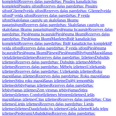
komplekti
Rezerves daļas paredzētas: Pisuāru kanalizācijas
komplekti
Pisuāru sifoni
Rezerves daļas paredzētas: Pisuāru
sifoni
Gliemežveida sifoni
Rezerves daļas paredzētas: Gliemežveida
sifoni
P veida sifoni
Rezerves daļas paredzētas: P veida
sifoni
Skalošanas cauruļu un skalošanas līkumu
pagarinājumi
Rezerves daļas paredzētas: Skalošanas cauruļu un
skalošanas līkumu pagarinājumi
Pieslēguma īscaurule
Rezerves daļas
paredzētas: Pieslēguma īscaurule
Pieslēguma līkumi
Rezerves daļas
paredzētas: Pieslēguma līkumi
Manšetes
Bidē kanalizācijas
komplekti
Rezerves daļas paredzētas: Bidē kanalizācijas komplekti
P
veida sifoni
Rezerves daļas paredzētas: P veida sifoni
Pieslēguma
īscaurule
Pieslēguma līkumi
Pārsegi
Pieslēgumi
Blīvējumi
Mazgāšanas
vieta
Izlietnes
Izlietnes
Rezerves daļas paredzētas: Izlietnes
Dubultās
izlietnes
Rezerves daļas paredzētas: Dubultās izlietnes
Mēbeļu
izlietnes
Rezerves daļas paredzētas: Mēbeļu izlietnes
Uzliekamās
izlietnes
Rezerves daļas paredzētas: Uzliekamās izlietnes
Roku
mazgāšanas izlietnes
Rezerves daļas paredzētas: Roku mazgāšanas
izlietnes
Stūra roku mazgāšanas izlietne
Daļēji iemontētās
izlietnes
Iebūvējamas izlietnes
Rezerves daļas paredzētas:
Iebūvējamas izlietnes
Zem virsmas iebūvējamas
Stūra
izlietnes
Izlietnes Comfort
Izlietnes bērniem
Izlietnes
Lielās
mazgāšanas izlietnes
Citas izlietnes
Rezerves daļas paredzētas: Citas
izlietnes
Lietās izlietnes
Rezerves daļas paredzētas: Lietās
izlietnes
Izlietnes
Daudzfunkciju izlietnes
Ģipša izlietne
Klašu telpu
izlietnes
Piederumi
Atbalstkājas
Rezerves daļas paredzētas: