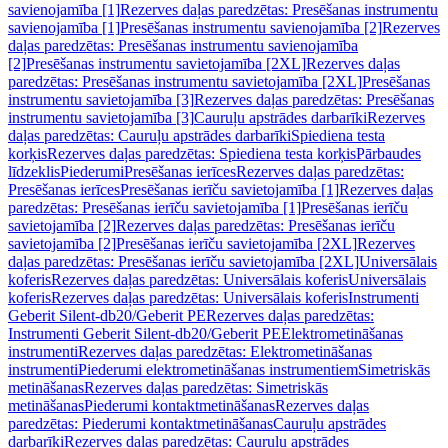
savienojamība [1]
Rezerves daļas paredzētas: Presēšanas instrumentu
savienojamība [1]
Presēšanas instrumentu savienojamība [2]
Rezerves
daļas paredzētas: Presēšanas instrumentu savienojamība
[2]
Presēšanas instrumentu savietojamība [2XL]
Rezerves daļas
paredzētas: Presēšanas instrumentu savietojamība [2XL]
Presēšanas
instrumentu savietojamība [3]
Rezerves daļas paredzētas: Presēšanas
instrumentu savietojamība [3]
Cauruļu apstrādes darbarīki
Rezerves
daļas paredzētas: Cauruļu apstrādes darbarīki
Spiediena testa
korķis
Rezerves daļas paredzētas: Spiediena testa korķis
Pārbaudes
līdzeklis
Piederumi
Presēšanas ierīces
Rezerves daļas paredzētas:
Presēšanas ierīces
Presēšanas ierīču savietojamība [1]
Rezerves daļas
paredzētas: Presēšanas ierīču savietojamība [1]
Presēšanas ierīču
savietojamība [2]
Rezerves daļas paredzētas: Presēšanas ierīču
savietojamība [2]
Presēšanas ierīču savietojamība [2XL]
Rezerves
daļas paredzētas: Presēšanas ierīču savietojamība [2XL]
Universālais
koferis
Rezerves daļas paredzētas: Universālais koferis
Universālais
koferis
Rezerves daļas paredzētas: Universālais koferis
Instrumenti
Geberit Silent-db20/Geberit PE
Rezerves daļas paredzētas:
Instrumenti Geberit Silent-db20/Geberit PE
Elektrometināšanas
instrumenti
Rezerves daļas paredzētas: Elektrometināšanas
instrumenti
Piederumi elektrometināšanas instrumentiem
Simetriskās
metināšanas
Rezerves daļas paredzētas: Simetriskās
metināšanas
Piederumi kontaktmetināšanas
Rezerves daļas
paredzētas: Piederumi kontaktmetināšanas
Cauruļu apstrādes
darbarīki
Rezerves daļas paredzētas: Cauruļu apstrādes