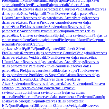
Pieslēguma līkumi
Piederumi
Cauruļu apskavas
Cauruļu apskavu
stiprinājumi
Noslēgi
Blīvējumi
Palīgmateriāli
Geberit Silent-
PP
Caurules
Rezerves daļas paredzētas: Caurules
Veidgabali
Rezerves
daļas paredzētas: Veidgabali
Līkumi
Rezerves daļas paredzētas:
Līkumi
Atzari
Rezerves daļas paredzētas: Atzari
Pārejas
Rezerves
daļas paredzētas: Pārejas
Piekļuves caurules
Rezerves daļas
paredzētas: Piekļuves caurules
Savienojumi
Rezerves daļas
paredzētas: Savienojumi
Uzmavu savienojumi
Rezerves daļas
paredzētas: Uzmavu savienojumi
Stiprinājuma savienojumi
Pārejas uz
citiem materiāliem
Savienotājelementi
Pieslēguma līkumi
Pieslēguma
īscaurule
Piederumi
Cauruļu
apskavas
Noslēgi
Blīvējumi
Palīgmateriāli
Geberit Silent-
Pro
Caurules
Rezerves daļas paredzētas: Caurules
Veidgabali
Rezerves
daļas paredzētas: Veidgabali
Līkumi
Rezerves daļas paredzētas:
Līkumi
Atzari
Rezerves daļas paredzētas: Atzari
Pārejas
Rezerves
daļas paredzētas: Pārejas
Piekļuves caurules
Rezerves daļas
paredzētas: Piekļuves caurules
Profildetaļas SuperTube
Rezerves
daļas paredzētas: Profildetaļas SuperTube
Līkumi
Rezerves daļas
paredzētas: Līkumi
Atzari
Rezerves daļas paredzētas:
Atzari
Savienojumi
Rezerves daļas paredzētas: Savienojumi
Uzmavu
savienojumi
Rezerves daļas paredzētas: Uzmavu
savienojumi
Stiprinājuma savienojumi
Pārejas uz citiem
materiāliem
Piederumi
Rezerves daļas paredzētas: Piederumi
Cauruļu
apskavas
Noslēgi
Blīvējumi
Rezerves daļas paredzētas:
Blīvējumi
Palīgmateriāli
Geberit PE
Caurules
Veidgabali
Rezerves