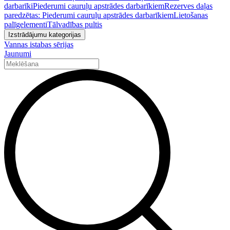
darbarīki
Piederumi cauruļu apstrādes darbarīkiem
Rezerves daļas
paredzētas: Piederumi cauruļu apstrādes darbarīkiem
Lietošanas
palīgelementi
Tālvadības pultis
Izstrādājumu kategorijas
Vannas istabas sērijas
Jaunumi