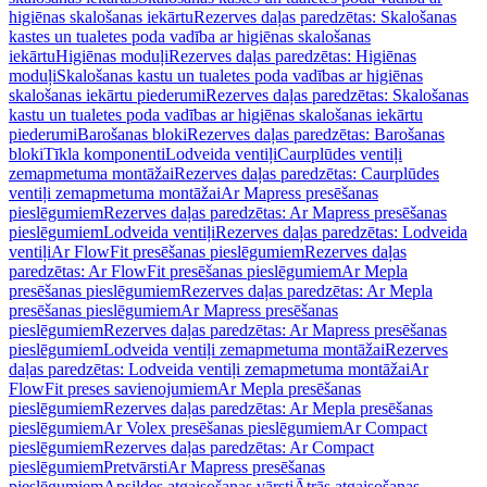
higiēnas skalošanas iekārtu
Rezerves daļas paredzētas: Skalošanas
kastes un tualetes poda vadība ar higiēnas skalošanas
iekārtu
Higiēnas moduļi
Rezerves daļas paredzētas: Higiēnas
moduļi
Skalošanas kastu un tualetes poda vadības ar higiēnas
skalošanas iekārtu piederumi
Rezerves daļas paredzētas: Skalošanas
kastu un tualetes poda vadības ar higiēnas skalošanas iekārtu
piederumi
Barošanas bloki
Rezerves daļas paredzētas: Barošanas
bloki
Tīkla komponenti
Lodveida ventiļi
Caurplūdes ventiļi
zemapmetuma montāžai
Rezerves daļas paredzētas: Caurplūdes
ventiļi zemapmetuma montāžai
Ar Mapress presēšanas
pieslēgumiem
Rezerves daļas paredzētas: Ar Mapress presēšanas
pieslēgumiem
Lodveida ventiļi
Rezerves daļas paredzētas: Lodveida
ventiļi
Ar FlowFit presēšanas pieslēgumiem
Rezerves daļas
paredzētas: Ar FlowFit presēšanas pieslēgumiem
Ar Mepla
presēšanas pieslēgumiem
Rezerves daļas paredzētas: Ar Mepla
presēšanas pieslēgumiem
Ar Mapress presēšanas
pieslēgumiem
Rezerves daļas paredzētas: Ar Mapress presēšanas
pieslēgumiem
Lodveida ventiļi zemapmetuma montāžai
Rezerves
daļas paredzētas: Lodveida ventiļi zemapmetuma montāžai
Ar
FlowFit preses savienojumiem
Ar Mepla presēšanas
pieslēgumiem
Rezerves daļas paredzētas: Ar Mepla presēšanas
pieslēgumiem
Ar Volex presēšanas pieslēgumiem
Ar Compact
pieslēgumiem
Rezerves daļas paredzētas: Ar Compact
pieslēgumiem
Pretvārsti
Ar Mapress presēšanas
pieslēgumiem
Apsildes atgaisošanas vārsti
Ātrās atgaisošanas