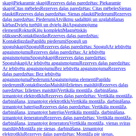
skapji
Piekaramie skapji
Rezerves daļas paredzētas: Piekaramie
skapji
Citas mēbeles
Rezerves daļas paredzētas: Citas mēbeles
Sienas
plaukti
Rezerves daļas paredzētas: Sienas plaukti
Piederumi
Rezerves
daļas paredzētas: Piederumi
Atvilktņu sadalītāji un uzglabāšanas
kārbas
Dvieļu turētāji un dvieļu āķi
Apgaismojuma
elementi
Rokturi
Kāju komplekti
Magnētiskās
plāksnes
Kontaktligzdas
Rezerves daļas paredzētas:
Kontaktligzdas
Papildu piederumi
Spoguļi un
spoguļskapji
Spoguļi
Rezerves daļas paredzētas: Spoguļi
Ar iebūvētu
apgaismojumu
Rezerves daļas paredzētas: Ar iebūvētu
apgaismojumu
Spoguļskapji
Rezerves daļas paredzētas:
Spoguļskapji
Ar iebūvētu apgaismojumu
Rezerves daļas paredzētas:
Ar iebūvētu apgaismojumu
Bez iebūvēta apgaismojuma
Rezerves
daļas paredzētas: Bez iebūvēta
apgaismojuma
Piederumi
Apgaismojuma elementi
Papildu
piederumi
Kontaktligzdas
Maisītāji
Izlietnes maisītāji
Rezerves daļas
paredzētas: Izlietnes maisītāji
Vertikāla montāža, darbināšana,
izmantojot elektrotīklu
Rezerves daļas paredzētas: Vertikāla montāža,
darbināšana, izmantojot elektrotīklu
Vertikāla montāža, darbināšana,
izmantojot baterijas
Rezerves daļas paredzētas: Vertikāla montāža,
darbināšana, izmantojot baterijas
Vertikāla montāža, darbināšana,
izmantojot ģeneratoru
Rezerves daļas paredzētas: Vertikāla montāža,
darbināšana, izmantojot ģeneratoru
Vertikāla montāža, vienas sviras
maisītājs
Montāža pie sienas, darbināšana, izmantojot
elektrotīklu
Rezerves daļas paredzētas: Montāža pie sienas,