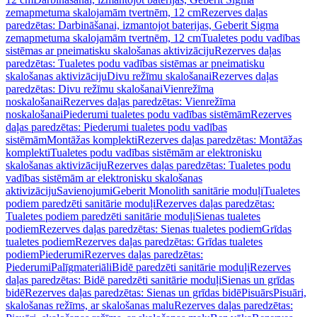
zemapmetuma skalojamām tvertnēm, 12 cm
Rezerves daļas
paredzētas: Darbināšanai, izmantojot baterijas, Geberit Sigma
zemapmetuma skalojamām tvertnēm, 12 cm
Tualetes podu vadības
sistēmas ar pneimatisku skalošanas aktivizāciju
Rezerves daļas
paredzētas: Tualetes podu vadības sistēmas ar pneimatisku
skalošanas aktivizāciju
Divu režīmu skalošanai
Rezerves daļas
paredzētas: Divu režīmu skalošanai
Vienrežīma
noskalošanai
Rezerves daļas paredzētas: Vienrežīma
noskalošanai
Piederumi tualetes podu vadības sistēmām
Rezerves
daļas paredzētas: Piederumi tualetes podu vadības
sistēmām
Montāžas komplekti
Rezerves daļas paredzētas: Montāžas
komplekti
Tualetes podu vadības sistēmām ar elektronisku
skalošanas aktivizāciju
Rezerves daļas paredzētas: Tualetes podu
vadības sistēmām ar elektronisku skalošanas
aktivizāciju
Savienojumi
Geberit Monolith sanitārie moduļi
Tualetes
podiem paredzēti sanitārie moduļi
Rezerves daļas paredzētas:
Tualetes podiem paredzēti sanitārie moduļi
Sienas tualetes
podiem
Rezerves daļas paredzētas: Sienas tualetes podiem
Grīdas
tualetes podiem
Rezerves daļas paredzētas: Grīdas tualetes
podiem
Piederumi
Rezerves daļas paredzētas:
Piederumi
Palīgmateriāli
Bidē paredzēti sanitārie moduļi
Rezerves
daļas paredzētas: Bidē paredzēti sanitārie moduļi
Sienas un grīdas
bidē
Rezerves daļas paredzētas: Sienas un grīdas bidē
Pisuārs
Pisuāri,
skalošanas režīms, ar skalošanas malu
Rezerves daļas paredzētas: