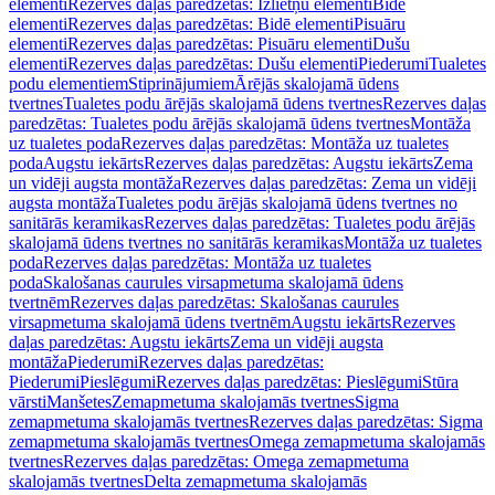
elementi
Rezerves daļas paredzētas: Izlietņu elementi
Bidē
elementi
Rezerves daļas paredzētas: Bidē elementi
Pisuāru
elementi
Rezerves daļas paredzētas: Pisuāru elementi
Dušu
elementi
Rezerves daļas paredzētas: Dušu elementi
Piederumi
Tualetes
podu elementiem
Stiprinājumiem
Ārējās skalojamā ūdens
tvertnes
Tualetes podu ārējās skalojamā ūdens tvertnes
Rezerves daļas
paredzētas: Tualetes podu ārējās skalojamā ūdens tvertnes
Montāža
uz tualetes poda
Rezerves daļas paredzētas: Montāža uz tualetes
poda
Augstu iekārts
Rezerves daļas paredzētas: Augstu iekārts
Zema
un vidēji augsta montāža
Rezerves daļas paredzētas: Zema un vidēji
augsta montāža
Tualetes podu ārējās skalojamā ūdens tvertnes no
sanitārās keramikas
Rezerves daļas paredzētas: Tualetes podu ārējās
skalojamā ūdens tvertnes no sanitārās keramikas
Montāža uz tualetes
poda
Rezerves daļas paredzētas: Montāža uz tualetes
poda
Skalošanas caurules virsapmetuma skalojamā ūdens
tvertnēm
Rezerves daļas paredzētas: Skalošanas caurules
virsapmetuma skalojamā ūdens tvertnēm
Augstu iekārts
Rezerves
daļas paredzētas: Augstu iekārts
Zema un vidēji augsta
montāža
Piederumi
Rezerves daļas paredzētas:
Piederumi
Pieslēgumi
Rezerves daļas paredzētas: Pieslēgumi
Stūra
vārsti
Manšetes
Zemapmetuma skalojamās tvertnes
Sigma
zemapmetuma skalojamās tvertnes
Rezerves daļas paredzētas: Sigma
zemapmetuma skalojamās tvertnes
Omega zemapmetuma skalojamās
tvertnes
Rezerves daļas paredzētas: Omega zemapmetuma
skalojamās tvertnes
Delta zemapmetuma skalojamās