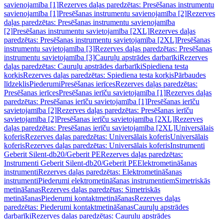
savienojamība [1]
Rezerves daļas paredzētas: Presēšanas instrumentu
savienojamība [1]
Presēšanas instrumentu savienojamība [2]
Rezerves
daļas paredzētas: Presēšanas instrumentu savienojamība
[2]
Presēšanas instrumentu savietojamība [2XL]
Rezerves daļas
paredzētas: Presēšanas instrumentu savietojamība [2XL]
Presēšanas
instrumentu savietojamība [3]
Rezerves daļas paredzētas: Presēšanas
instrumentu savietojamība [3]
Cauruļu apstrādes darbarīki
Rezerves
daļas paredzētas: Cauruļu apstrādes darbarīki
Spiediena testa
korķis
Rezerves daļas paredzētas: Spiediena testa korķis
Pārbaudes
līdzeklis
Piederumi
Presēšanas ierīces
Rezerves daļas paredzētas:
Presēšanas ierīces
Presēšanas ierīču savietojamība [1]
Rezerves daļas
paredzētas: Presēšanas ierīču savietojamība [1]
Presēšanas ierīču
savietojamība [2]
Rezerves daļas paredzētas: Presēšanas ierīču
savietojamība [2]
Presēšanas ierīču savietojamība [2XL]
Rezerves
daļas paredzētas: Presēšanas ierīču savietojamība [2XL]
Universālais
koferis
Rezerves daļas paredzētas: Universālais koferis
Universālais
koferis
Rezerves daļas paredzētas: Universālais koferis
Instrumenti
Geberit Silent-db20/Geberit PE
Rezerves daļas paredzētas:
Instrumenti Geberit Silent-db20/Geberit PE
Elektrometināšanas
instrumenti
Rezerves daļas paredzētas: Elektrometināšanas
instrumenti
Piederumi elektrometināšanas instrumentiem
Simetriskās
metināšanas
Rezerves daļas paredzētas: Simetriskās
metināšanas
Piederumi kontaktmetināšanas
Rezerves daļas
paredzētas: Piederumi kontaktmetināšanas
Cauruļu apstrādes
darbarīki
Rezerves daļas paredzētas: Cauruļu apstrādes