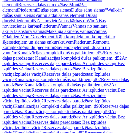
elementi
Rezerves daļas paredzētas: Montāžas
elementi
Piederumi
Dušas sānu sienas
Dušas sānu sienas
“Walk-in”
dušas sānu sienas
Vannu atdalīšanas elementi
Dušas
durvis
Piederumi
Nišas novietošanas kārbas dušām
Nišas
novietošanas kārbas
Piederumi
Vannas
Vannas no sanitārā
akrila
Taisnstūra vannas
Mākslīgā akmens vannas
Vannas
zīdaiņiem
Montāžas elementi
Kāju komplekti un komplekti ar
šķērsstieņiem un sienas enkurskrūvēm
Piederumi
Remonta
komplekti
Papildu piederumi
Savienotājelementi dušām un
vannām
Kanalizācijas komplekti dušas paliktņiem, d52
Rezerves
daļas paredzētas: Kanalizācijas komplekti dušas paliktņiem, d52
Ar
izplūdes vāciņu
Rezerves daļas paredzētas: Ar izplūdes vāciņu
Bez
izplūdes vāciņa
Rezerves daļas paredzētas: Bez izplūdes
vāciņa
Izplūdes vāciņš
Rezerves daļas paredzētas: Izplūdes
vāciņš
Kanalizācijas komplekti dušas paliktņiem, d62
Rezerves daļas
paredzētas: Kanalizācijas komplekti dušas paliktņiem, d62
Ar
izplūdes vāciņu
Rezerves daļas paredzētas: Ar izplūdes vāciņu
Bez
izplūdes vāciņa
Rezerves daļas paredzētas: Bez izplūdes
vāciņa
Izplūdes vāciņš
Rezerves daļas paredzētas: Izplūdes
vāciņš
Kanalizācijas komplekti dušas paliktņiem, d90
Rezerves daļas
paredzētas: Kanalizācijas komplekti dušas paliktņiem, d90
Ar
izplūdes vāciņu
Rezerves daļas paredzētas: Ar izplūdes vāciņu
Bez
izplūdes vāciņa
Rezerves daļas paredzētas: Bez izplūdes
vāciņa
Izplūdes vāciņš
Rezerves daļas paredzētas: Izplūdes
vāciņš
Kanalizācijas komplekti vannām, d52
Rezerves daļas