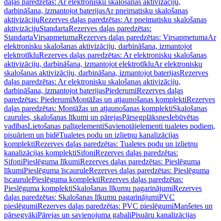
daļas paredzētas: Ar elektronisku skalošanas aktivizāciju,
darbināšana, izmantojot baterijas
Ar pneimatisku skalošanas
aktivizāciju
Rezerves daļas paredzētas: Ar pneimatisku skalošanas
aktivizāciju
Standarta
Rezerves daļas paredzētas:
Standarta
Virsapmetuma
Rezerves daļas paredzētas: Virsapmetuma
Ar
elektronisku skalošanas aktivizāciju, darbināšana, izmantojot
elektrotīklu
Rezerves daļas paredzētas: Ar elektronisku skalošanas
aktivizāciju, darbināšana, izmantojot elektrotīklu
Ar elektronisku
skalošanas aktivizāciju, darbināšana, izmantojot baterijas
Rezerves
daļas paredzētas: Ar elektronisku skalošanas aktivizāciju,
darbināšana, izmantojot baterijas
Piederumi
Rezerves daļas
paredzētas: Piederumi
Montāžas un atjaunošanas komplekti
Rezerves
daļas paredzētas: Montāžas un atjaunošanas komplekti
Skalošanas
caurules, skalošanas līkumi un pārejas
Pārsegplāksnes
Iebūvētas
vadības
Lietošanas palīgelementi
Savienotājelementi tualetes podiem,
pisuāriem un bidē
Tualetes podu un izlietņu kanalizācijas
komplekti
Rezerves daļas paredzētas: Tualetes podu un izlietņu
kanalizācijas komplekti
Sifoni
Rezerves daļas paredzētas:
Sifoni
Pieslēguma līkumi
Rezerves daļas paredzētas: Pieslēguma
līkumi
Pieslēguma īscaurule
Rezerves daļas paredzētas: Pieslēguma
īscaurule
Pieslēguma komplekti
Rezerves daļas paredzētas:
Pieslēguma komplekti
Skalošanas līkumu pagarinājumi
Rezerves
daļas paredzētas: Skalošanas līkumu pagarinājumi
PVC
pieslēgumi
Rezerves daļas paredzētas: PVC pieslēgumi
Manšetes un
pārsegvāki
Pārejas un savienojuma gabali
Pisuāru kanalizācijas