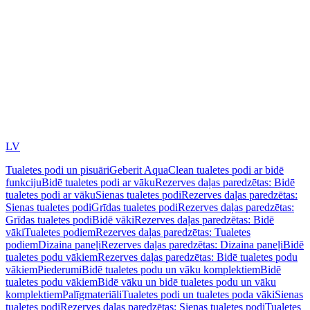
LV
Tualetes podi un pisuāri
Geberit AquaClean tualetes podi ar bidē
funkciju
Bidē tualetes podi ar vāku
Rezerves daļas paredzētas: Bidē
tualetes podi ar vāku
Sienas tualetes podi
Rezerves daļas paredzētas:
Sienas tualetes podi
Grīdas tualetes podi
Rezerves daļas paredzētas:
Grīdas tualetes podi
Bidē vāki
Rezerves daļas paredzētas: Bidē
vāki
Tualetes podiem
Rezerves daļas paredzētas: Tualetes
podiem
Dizaina paneļi
Rezerves daļas paredzētas: Dizaina paneļi
Bidē
tualetes podu vākiem
Rezerves daļas paredzētas: Bidē tualetes podu
vākiem
Piederumi
Bidē tualetes podu un vāku komplektiem
Bidē
tualetes podu vākiem
Bidē vāku un bidē tualetes podu un vāku
komplektiem
Palīgmateriāli
Tualetes podi un tualetes poda vāki
Sienas
tualetes podi
Rezerves daļas paredzētas: Sienas tualetes podi
Tualetes