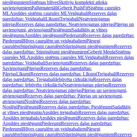
pieslēgumiem
Sistēmas blīves
Skrūvju komplekti atloku
savienojumiem
Palīgmateriāli
Geberit PushFit
Sistēmu caurules
ML
Apsildes sistēmu caurules ML
Veidgabali
Rezerves daļas
paredzētas: Veidgabali
Līkumi
Trejgabali
Neatvienojamas
pārejas
Rezerves daļas paredzētas: Neatvienojamas pārejas
Pārejas un
savienojumi, atvienojami
Pieslēgumi
Sadalītājs ar vītnes
pieslēgumu
Apsildes pieslēgumi
Piederumi
Rezerves daļas paredzētas:
Piederumi
Blīves caurulēm un veidgabaliem
Pārsegi
caurulēm
Stiprinājumi caurulēm
Stiprinājumi pieslēgumiem
Rezerves
daļas paredzētas: Stiprinājumi pieslēgumiem
Geberit Mepla
Sistēmu
caurules ML
Apsildes sistēmu caurules ML
Veidgabali
Rezerves daļas
paredzētas: Veidgabali
Savienojumi
Rezerves daļas paredzētas:
Savienojumi
Pārejas
Rezerves daļas paredzētas:
Pārejas
Līkumi
Rezerves daļas paredzētas: Līkumi
Trejgabali
Rezerves
daļas paredzētas: Trejgabali
Iebūvēta cirkulācija
Rezerves daļas
paredzētas: Iebūvēta cirkulācija
Neatvienojamas pārejas
Rezerves
daļas paredzētas: Neatvienojamas pārejas
Pārejas un savienojumi,
atvienojami
Rezerves daļas paredzētas: Pārejas un savienojumi,
atvienojami
Noslēgi
Rezerves daļas paredzētas:
Noslēgi
Pieslēgumi
Rezerves daļas paredzētas: Pieslēgumi
Sadalītājs
ar vītnes pieslēgumu
Apsildes trejgabals
Rezerves daļas paredzētas:
Apsildes trejgabals
Apsildes pieslēgumi
Rezerves daļas paredzētas:
Apsildes pieslēgumi
Piederumi
Rezerves daļas paredzētas:
Piederumi
Blīves caurulēm un veidgabaliem
Pārsegi
caurulēm
Stiprinājumi caurulēm
Stiprinājumi pieslēgumiem
Rezerves