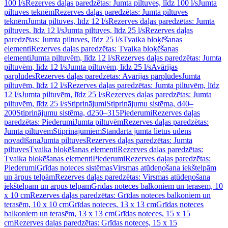
100 l/s
Rezerves daļas paredzētas: Jumta piltuves, līdz 100 l/s
Jumta
piltuves teknēm
Rezerves daļas paredzētas: Jumta piltuves
teknēm
Jumta piltuves, līdz 12 l/s
Rezerves daļas paredzētas: Jumta
piltuves, līdz 12 l/s
Jumta piltuves, līdz 25 l/s
Rezerves daļas
paredzētas: Jumta piltuves, līdz 25 l/s
Tvaika bloķēšanas
elementi
Rezerves daļas paredzētas: Tvaika bloķēšanas
elementi
Jumta piltuvēm, līdz 12 l/s
Rezerves daļas paredzētas: Jumta
piltuvēm, līdz 12 l/s
Jumta piltuvēm, līdz 25 l/s
Avārijas
pārplūdes
Rezerves daļas paredzētas: Avārijas pārplūdes
Jumta
piltuvēm, līdz 12 l/s
Rezerves daļas paredzētas: Jumta piltuvēm, līdz
12 l/s
Jumta piltuvēm, līdz 25 l/s
Rezerves daļas paredzētas: Jumta
piltuvēm, līdz 25 l/s
Stiprinājumi
Stiprinājumu sistēma, d40–
200
Stiprinājumu sistēma, d250–315
Piederumi
Rezerves daļas
paredzētas: Piederumi
Jumta piltuvēm
Rezerves daļas paredzētas:
Jumta piltuvēm
Stiprinājumiem
Standarta jumta lietus ūdens
novadīšana
Jumta piltuves
Rezerves daļas paredzētas: Jumta
piltuves
Tvaika bloķēšanas elementi
Rezerves daļas paredzētas:
Tvaika bloķēšanas elementi
Piederumi
Rezerves daļas paredzētas:
Piederumi
Grīdas noteces sistēmas
Virsmas atūdeņošana iekštelpām
un ārpus telpām
Rezerves daļas paredzētas: Virsmas atūdeņošana
iekštelpām un ārpus telpām
Grīdas noteces balkoniem un terasēm, 10
x 10 cm
Rezerves daļas paredzētas: Grīdas noteces balkoniem un
terasēm, 10 x 10 cm
Grīdas noteces, 13 x 13 cm
Grīdas noteces
balkoniem un terasēm, 13 x 13 cm
Grīdas noteces, 15 x 15
cm
Rezerves daļas paredzētas: Grīdas noteces, 15 x 15