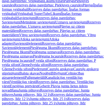
daļas paredzētas: Veidgabali
Līkumi
Atzari
Pārejas
Piekļuves
caurules
Rezerves daļas paredzētas: Piekļuves caurules
Pārejas
Īpašas
formas veidgabali
Rezerves daļas paredzētas: Īpašas formas
veidgabali
Veidgabali SuperTube
Līkumi
Īpašas formas
veidgabali
Savienojumi
Rezerves daļas paredzētas:
Savienojumi
Metināmie savienojumi
Uzmavu savienojumi
Rezerves
daļas paredzētas: Uzmavu savienojumi
Pārejas uz citiem
materiāliem
Rezerves daļas paredzētas: Pārejas uz citiem
materiāliem
Vītņu savienojumi
Rezerves daļas paredzētas: Vītņu
savienojumi
Atloka savienojumi
Atloka
adapteri
Savienotājelementi
Rezerves daļas paredzētas:
Savienotājelementi
Pieslēguma līkumi
Rezerves daļas paredzētas:
Pieslēguma līkumi
Pieslēguma uzmavas
Rezerves daļas paredzētas:
Pieslēguma uzmavas
Pieslēguma īscaurule
Rezerves daļas paredzētas:
Pieslēguma īscaurule
P veida sifoni
Rezerves daļas paredzētas: P
veida sifoni
Gliemežveida sifoni
Rezerves daļas paredzētas:
Gliemežveida sifoni
Piederumi
Cauruļu apskavas
Cauruļu apskavu
stiprinājumi
Balsta skavas
Noslēgi
Blīvējumi
Celtniecības
aizsargelementi
Palīgmateriāli
Kanalizācijas ventilācijas
vārsti
Ventilācijas vārsti
Rezerves daļas paredzētas: Ventilācijas
vārsti
Enerģijas pretvārsti
Geberit Pluvia jumta lietus ūdens
novadīšana
Jumta piltuves
Rezerves daļas paredzētas: Jumta
piltuves
Jumta piltuves, līdz 12 l/s
Rezerves daļas paredzētas: Jumta
piltuves, līdz 12 l/s
Jumta piltuves, līdz 25 l/s
Rezerves daļas
paredzētas: Jumta piltuves, līdz 25 l/s
Jumta piltuves, līdz