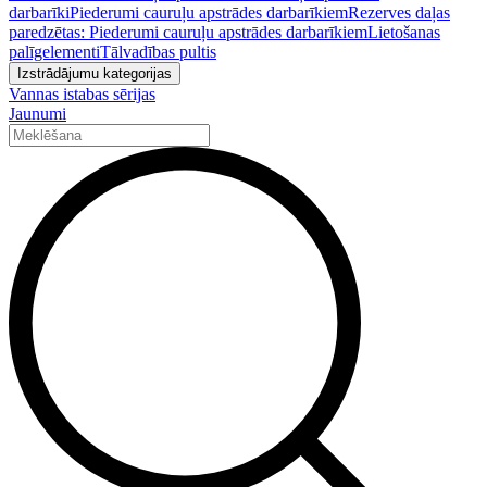
darbarīki
Piederumi cauruļu apstrādes darbarīkiem
Rezerves daļas
paredzētas: Piederumi cauruļu apstrādes darbarīkiem
Lietošanas
palīgelementi
Tālvadības pultis
Izstrādājumu kategorijas
Vannas istabas sērijas
Jaunumi