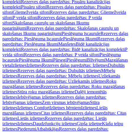
komplekti
Rezerves daļas paredzētas: Pisuāru kanalizācijas
komplekti
Pisuāru sifoni
Rezerves daļas paredzētas: Pisuāru
sifoni
Gliemežveida sifoni
Rezerves daļas paredzētas: Gliemežveida
sifoni
P veida sifoni
Rezerves daļas paredzētas: P veida
sifoni
Skalošanas cauruļu un skalošanas līkumu
pagarinājumi
Rezerves daļas paredzētas: Skalošanas cauruļu un
skalošanas līkumu pagarinājumi
Pieslēguma īscaurule
Rezerves daļas
paredzētas: Pieslēguma īscaurule
Pieslēguma līkumi
Rezerves daļas
paredzētas: Pieslēguma līkumi
Manšetes
Bidē kanalizācijas
komplekti
Rezerves daļas paredzētas: Bidē kanalizācijas komplekti
P
veida sifoni
Rezerves daļas paredzētas: P veida sifoni
Pieslēguma
īscaurule
Pieslēguma līkumi
Pārsegi
Pieslēgumi
Blīvējumi
Mazgāšanas
vieta
Izlietnes
Izlietnes
Rezerves daļas paredzētas: Izlietnes
Dubultās
izlietnes
Rezerves daļas paredzētas: Dubultās izlietnes
Mēbeļu
izlietnes
Rezerves daļas paredzētas: Mēbeļu izlietnes
Uzliekamās
izlietnes
Rezerves daļas paredzētas: Uzliekamās izlietnes
Roku
mazgāšanas izlietnes
Rezerves daļas paredzētas: Roku mazgāšanas
izlietnes
Stūra roku mazgāšanas izlietne
Daļēji iemontētās
izlietnes
Iebūvējamas izlietnes
Rezerves daļas paredzētas:
Iebūvējamas izlietnes
Zem virsmas iebūvējamas
Stūra
izlietnes
Izlietnes Comfort
Izlietnes bērniem
Izlietnes
Lielās
mazgāšanas izlietnes
Citas izlietnes
Rezerves daļas paredzētas: Citas
izlietnes
Lietās izlietnes
Rezerves daļas paredzētas: Lietās
izlietnes
Izlietnes
Daudzfunkciju izlietnes
Ģipša izlietne
Klašu telpu
izlietnes
Piederumi
Atbalstkājas
Rezerves daļas paredzētas: