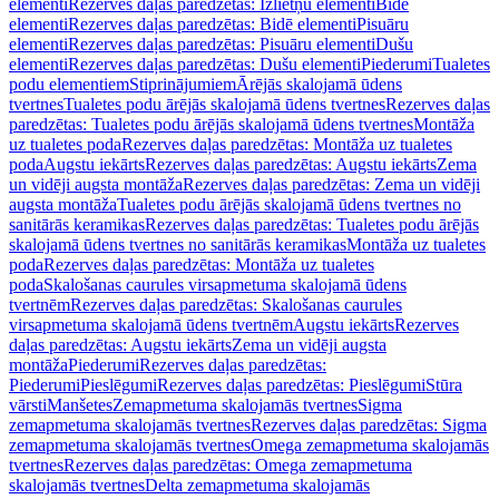
elementi
Rezerves daļas paredzētas: Izlietņu elementi
Bidē
elementi
Rezerves daļas paredzētas: Bidē elementi
Pisuāru
elementi
Rezerves daļas paredzētas: Pisuāru elementi
Dušu
elementi
Rezerves daļas paredzētas: Dušu elementi
Piederumi
Tualetes
podu elementiem
Stiprinājumiem
Ārējās skalojamā ūdens
tvertnes
Tualetes podu ārējās skalojamā ūdens tvertnes
Rezerves daļas
paredzētas: Tualetes podu ārējās skalojamā ūdens tvertnes
Montāža
uz tualetes poda
Rezerves daļas paredzētas: Montāža uz tualetes
poda
Augstu iekārts
Rezerves daļas paredzētas: Augstu iekārts
Zema
un vidēji augsta montāža
Rezerves daļas paredzētas: Zema un vidēji
augsta montāža
Tualetes podu ārējās skalojamā ūdens tvertnes no
sanitārās keramikas
Rezerves daļas paredzētas: Tualetes podu ārējās
skalojamā ūdens tvertnes no sanitārās keramikas
Montāža uz tualetes
poda
Rezerves daļas paredzētas: Montāža uz tualetes
poda
Skalošanas caurules virsapmetuma skalojamā ūdens
tvertnēm
Rezerves daļas paredzētas: Skalošanas caurules
virsapmetuma skalojamā ūdens tvertnēm
Augstu iekārts
Rezerves
daļas paredzētas: Augstu iekārts
Zema un vidēji augsta
montāža
Piederumi
Rezerves daļas paredzētas:
Piederumi
Pieslēgumi
Rezerves daļas paredzētas: Pieslēgumi
Stūra
vārsti
Manšetes
Zemapmetuma skalojamās tvertnes
Sigma
zemapmetuma skalojamās tvertnes
Rezerves daļas paredzētas: Sigma
zemapmetuma skalojamās tvertnes
Omega zemapmetuma skalojamās
tvertnes
Rezerves daļas paredzētas: Omega zemapmetuma
skalojamās tvertnes
Delta zemapmetuma skalojamās