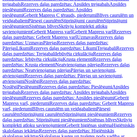
trejgabals
Rezerves daļas paredzētas: Apsildes trejgabals
Apsildes
pieslēgumi
Rezerves daļas paredzētas: Apsildes
pieslēgumi
Geberit Mapress C tērauds, piederumi
Blīves caurulēm un
veidgabaliem
Pārsegi caurulēm
Stiprinājumi caurulēm
Stiprinājumi
pieslēgumiem
Sistēmas blīves
Skrūvju komplekti atloku
savienojumiem
Geberit Mapress varš
Geberit Mapress varš
Rezerves
daļas paredzētas: Geberit Mapress varš
Uzmavas
Rezerves daļas
paredzētas: Uzmavas
Pārejas
Rezerves daļas paredzētas:
Pārejas
Līkumi
Rezerves daļas paredzētas: Līkumi
Trejgabali
Rezerves
daļas paredzētas: Trejgabali
Iebūvēta cirkulācija
Rezerves daļas
paredzētas: Iebūvēta cirkulācija
Krusta elementi
Rezerves daļas
paredzētas: Krusta elementi
Neatvienojamas pārejas
Rezerves daļas
paredzētas: Neatvienojamas pārejas
Pārejas un savienojumi,
atvienojami
Rezerves daļas paredzētas: Pārejas un savienojumi,
atvienojami
Noslēgi
Rezerves daļas paredzētas:
Noslēgi
Pieslēgumi
Rezerves daļas paredzētas: Pieslēgumi
Apsildes
trejgabals
Rezerves daļas paredzētas: Apsildes trejgabals
Apsildes
pieslēgumi
Rezerves daļas paredzētas: Apsildes pieslēgumi
Geberit
Mapress varš, piederumi
Rezerves daļas paredzētas: Geberit Mapress
varš, piederumi
Blīves caurulēm un veidgabaliem
Pārsegi
caurulēm
Stiprinājumi caurulēm
Stiprinājumi pieslēgumiem
Rezerves
daļas paredzētas: Stiprinājumi pieslēgumiem
Sistēmas blīves
Skrūvju
komplekti atloku savienojumiem
Geberit higiēnas sistēma
Higiēniskās
skalošanas iekārtas
Rezerves daļas paredzētas: Higiēniskās
skalošanas iekārtas
Skalošanas kastes un tualetes poda vadība ar