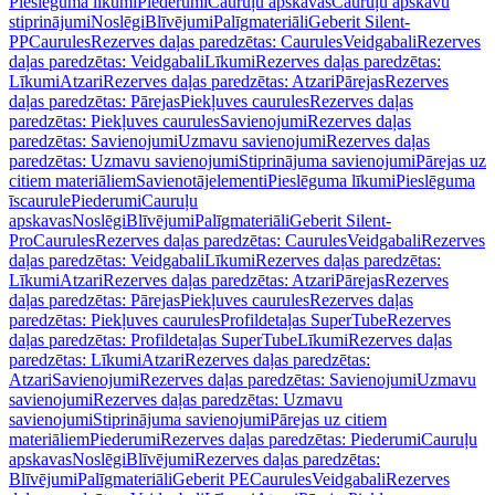
Pieslēguma līkumi
Piederumi
Cauruļu apskavas
Cauruļu apskavu
stiprinājumi
Noslēgi
Blīvējumi
Palīgmateriāli
Geberit Silent-
PP
Caurules
Rezerves daļas paredzētas: Caurules
Veidgabali
Rezerves
daļas paredzētas: Veidgabali
Līkumi
Rezerves daļas paredzētas:
Līkumi
Atzari
Rezerves daļas paredzētas: Atzari
Pārejas
Rezerves
daļas paredzētas: Pārejas
Piekļuves caurules
Rezerves daļas
paredzētas: Piekļuves caurules
Savienojumi
Rezerves daļas
paredzētas: Savienojumi
Uzmavu savienojumi
Rezerves daļas
paredzētas: Uzmavu savienojumi
Stiprinājuma savienojumi
Pārejas uz
citiem materiāliem
Savienotājelementi
Pieslēguma līkumi
Pieslēguma
īscaurule
Piederumi
Cauruļu
apskavas
Noslēgi
Blīvējumi
Palīgmateriāli
Geberit Silent-
Pro
Caurules
Rezerves daļas paredzētas: Caurules
Veidgabali
Rezerves
daļas paredzētas: Veidgabali
Līkumi
Rezerves daļas paredzētas:
Līkumi
Atzari
Rezerves daļas paredzētas: Atzari
Pārejas
Rezerves
daļas paredzētas: Pārejas
Piekļuves caurules
Rezerves daļas
paredzētas: Piekļuves caurules
Profildetaļas SuperTube
Rezerves
daļas paredzētas: Profildetaļas SuperTube
Līkumi
Rezerves daļas
paredzētas: Līkumi
Atzari
Rezerves daļas paredzētas:
Atzari
Savienojumi
Rezerves daļas paredzētas: Savienojumi
Uzmavu
savienojumi
Rezerves daļas paredzētas: Uzmavu
savienojumi
Stiprinājuma savienojumi
Pārejas uz citiem
materiāliem
Piederumi
Rezerves daļas paredzētas: Piederumi
Cauruļu
apskavas
Noslēgi
Blīvējumi
Rezerves daļas paredzētas:
Blīvējumi
Palīgmateriāli
Geberit PE
Caurules
Veidgabali
Rezerves