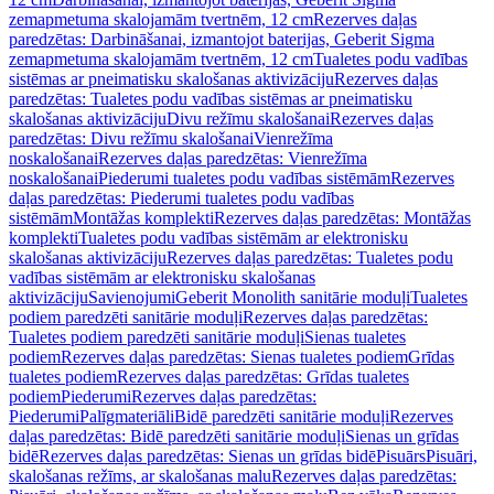
zemapmetuma skalojamām tvertnēm, 12 cm
Rezerves daļas
paredzētas: Darbināšanai, izmantojot baterijas, Geberit Sigma
zemapmetuma skalojamām tvertnēm, 12 cm
Tualetes podu vadības
sistēmas ar pneimatisku skalošanas aktivizāciju
Rezerves daļas
paredzētas: Tualetes podu vadības sistēmas ar pneimatisku
skalošanas aktivizāciju
Divu režīmu skalošanai
Rezerves daļas
paredzētas: Divu režīmu skalošanai
Vienrežīma
noskalošanai
Rezerves daļas paredzētas: Vienrežīma
noskalošanai
Piederumi tualetes podu vadības sistēmām
Rezerves
daļas paredzētas: Piederumi tualetes podu vadības
sistēmām
Montāžas komplekti
Rezerves daļas paredzētas: Montāžas
komplekti
Tualetes podu vadības sistēmām ar elektronisku
skalošanas aktivizāciju
Rezerves daļas paredzētas: Tualetes podu
vadības sistēmām ar elektronisku skalošanas
aktivizāciju
Savienojumi
Geberit Monolith sanitārie moduļi
Tualetes
podiem paredzēti sanitārie moduļi
Rezerves daļas paredzētas:
Tualetes podiem paredzēti sanitārie moduļi
Sienas tualetes
podiem
Rezerves daļas paredzētas: Sienas tualetes podiem
Grīdas
tualetes podiem
Rezerves daļas paredzētas: Grīdas tualetes
podiem
Piederumi
Rezerves daļas paredzētas:
Piederumi
Palīgmateriāli
Bidē paredzēti sanitārie moduļi
Rezerves
daļas paredzētas: Bidē paredzēti sanitārie moduļi
Sienas un grīdas
bidē
Rezerves daļas paredzētas: Sienas un grīdas bidē
Pisuārs
Pisuāri,
skalošanas režīms, ar skalošanas malu
Rezerves daļas paredzētas: