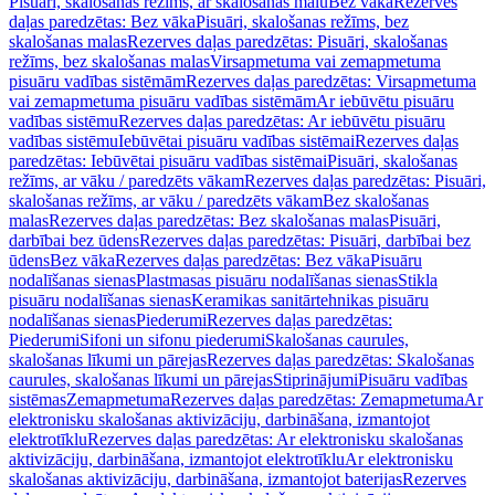
Pisuāri, skalošanas režīms, ar skalošanas malu
Bez vāka
Rezerves
daļas paredzētas: Bez vāka
Pisuāri, skalošanas režīms, bez
skalošanas malas
Rezerves daļas paredzētas: Pisuāri, skalošanas
režīms, bez skalošanas malas
Virsapmetuma vai zemapmetuma
pisuāru vadības sistēmām
Rezerves daļas paredzētas: Virsapmetuma
vai zemapmetuma pisuāru vadības sistēmām
Ar iebūvētu pisuāru
vadības sistēmu
Rezerves daļas paredzētas: Ar iebūvētu pisuāru
vadības sistēmu
Iebūvētai pisuāru vadības sistēmai
Rezerves daļas
paredzētas: Iebūvētai pisuāru vadības sistēmai
Pisuāri, skalošanas
režīms, ar vāku / paredzēts vākam
Rezerves daļas paredzētas: Pisuāri,
skalošanas režīms, ar vāku / paredzēts vākam
Bez skalošanas
malas
Rezerves daļas paredzētas: Bez skalošanas malas
Pisuāri,
darbībai bez ūdens
Rezerves daļas paredzētas: Pisuāri, darbībai bez
ūdens
Bez vāka
Rezerves daļas paredzētas: Bez vāka
Pisuāru
nodalīšanas sienas
Plastmasas pisuāru nodalīšanas sienas
Stikla
pisuāru nodalīšanas sienas
Keramikas sanitārtehnikas pisuāru
nodalīšanas sienas
Piederumi
Rezerves daļas paredzētas:
Piederumi
Sifoni un sifonu piederumi
Skalošanas caurules,
skalošanas līkumi un pārejas
Rezerves daļas paredzētas: Skalošanas
caurules, skalošanas līkumi un pārejas
Stiprinājumi
Pisuāru vadības
sistēmas
Zemapmetuma
Rezerves daļas paredzētas: Zemapmetuma
Ar
elektronisku skalošanas aktivizāciju, darbināšana, izmantojot
elektrotīklu
Rezerves daļas paredzētas: Ar elektronisku skalošanas
aktivizāciju, darbināšana, izmantojot elektrotīklu
Ar elektronisku
skalošanas aktivizāciju, darbināšana, izmantojot baterijas
Rezerves