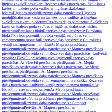
higiēnas skalošanas iekārtu
Rezerves daļas paredzētas: Skalošanas
kastes un tualetes poda vadība ar higiēnas skalošanas
iekārtu
Higiēnas moduļi
Rezerves daļas paredzētas: Higiēnas
moduļi
Skalošanas kastu un tualetes poda vadības ar higiēnas
skalošanas iekārtu piederumi
Rezerves daļas paredzētas: Skalošanas
kastu un tualetes poda vadības ar higiēnas skalošanas iekārtu
piederumi
Barošanas bloki
Rezerves daļas paredzētas: Barošanas
bloki
Tīkla komponenti
Lodveida ventiļi
Caurplūdes ventiļi
zemapmetuma montāžai
Rezerves daļas paredzētas: Caurplūdes
ventiļi zemapmetuma montāžai
Ar Mapress presēšanas
pieslēgumiem
Rezerves daļas paredzētas: Ar Mapress presēšanas
pieslēgumiem
Lodveida ventiļi
Rezerves daļas paredzētas: Lodveida
ventiļi
Ar FlowFit presēšanas pieslēgumiem
Rezerves daļas
paredzētas: Ar FlowFit presēšanas pieslēgumiem
Ar Mepla
presēšanas pieslēgumiem
Rezerves daļas paredzētas: Ar Mepla
presēšanas pieslēgumiem
Ar Mapress presēšanas
pieslēgumiem
Rezerves daļas paredzētas: Ar Mapress presēšanas
pieslēgumiem
Lodveida ventiļi zemapmetuma montāžai
Rezerves
daļas paredzētas: Lodveida ventiļi zemapmetuma montāžai
Ar
FlowFit preses savienojumiem
Ar Mepla presēšanas
pieslēgumiem
Rezerves daļas paredzētas: Ar Mepla presēšanas
pieslēgumiem
Ar Volex presēšanas pieslēgumiem
Ar Compact
pieslēgumiem
Rezerves daļas paredzētas: Ar Compact
pieslēgumiem
Pretvārsti
Ar Mapress presēšanas
pieslēgumiem
Apsildes atgaisošanas vārsti
Ātrās atgaisošanas