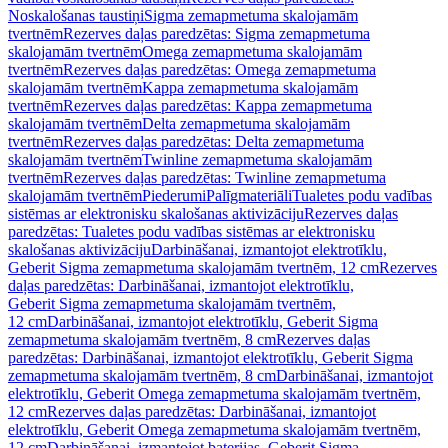
Noskalošanas taustiņi
Sigma zemapmetuma skalojamām
tvertnēm
Rezerves daļas paredzētas: Sigma zemapmetuma
skalojamām tvertnēm
Omega zemapmetuma skalojamām
tvertnēm
Rezerves daļas paredzētas: Omega zemapmetuma
skalojamām tvertnēm
Kappa zemapmetuma skalojamām
tvertnēm
Rezerves daļas paredzētas: Kappa zemapmetuma
skalojamām tvertnēm
Delta zemapmetuma skalojamām
tvertnēm
Rezerves daļas paredzētas: Delta zemapmetuma
skalojamām tvertnēm
Twinline zemapmetuma skalojamām
tvertnēm
Rezerves daļas paredzētas: Twinline zemapmetuma
skalojamām tvertnēm
Piederumi
Palīgmateriāli
Tualetes podu vadības
sistēmas ar elektronisku skalošanas aktivizāciju
Rezerves daļas
paredzētas: Tualetes podu vadības sistēmas ar elektronisku
skalošanas aktivizāciju
Darbināšanai, izmantojot elektrotīklu,
Geberit Sigma zemapmetuma skalojamām tvertnēm, 12 cm
Rezerves
daļas paredzētas: Darbināšanai, izmantojot elektrotīklu,
Geberit Sigma zemapmetuma skalojamām tvertnēm,
12 cm
Darbināšanai, izmantojot elektrotīklu, Geberit Sigma
zemapmetuma skalojamām tvertnēm, 8 cm
Rezerves daļas
paredzētas: Darbināšanai, izmantojot elektrotīklu, Geberit Sigma
zemapmetuma skalojamām tvertnēm, 8 cm
Darbināšanai, izmantojot
elektrotīklu, Geberit Omega zemapmetuma skalojamām tvertnēm,
12 cm
Rezerves daļas paredzētas: Darbināšanai, izmantojot
elektrotīklu, Geberit Omega zemapmetuma skalojamām tvertnēm,
12 cm
Darbināšanai, izmantojot baterijas, Geberit Sigma