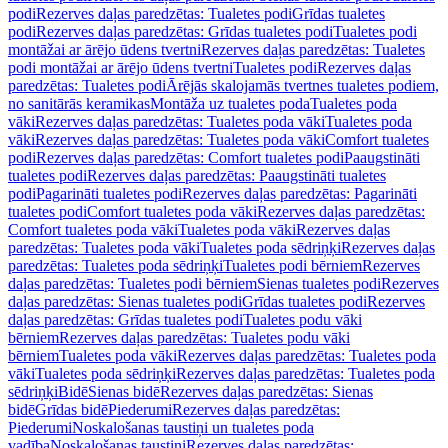
podi
Rezerves daļas paredzētas: Tualetes podi
Grīdas tualetes
podi
Rezerves daļas paredzētas: Grīdas tualetes podi
Tualetes podi
montāžai ar ārējo ūdens tvertni
Rezerves daļas paredzētas: Tualetes
podi montāžai ar ārējo ūdens tvertni
Tualetes podi
Rezerves daļas
paredzētas: Tualetes podi
Ārējās skalojamās tvertnes tualetes podiem,
no sanitārās keramikas
Montāža uz tualetes poda
Tualetes poda
vāki
Rezerves daļas paredzētas: Tualetes poda vāki
Tualetes poda
vāki
Rezerves daļas paredzētas: Tualetes poda vāki
Comfort tualetes
podi
Rezerves daļas paredzētas: Comfort tualetes podi
Paaugstināti
tualetes podi
Rezerves daļas paredzētas: Paaugstināti tualetes
podi
Pagarināti tualetes podi
Rezerves daļas paredzētas: Pagarināti
tualetes podi
Comfort tualetes poda vāki
Rezerves daļas paredzētas:
Comfort tualetes poda vāki
Tualetes poda vāki
Rezerves daļas
paredzētas: Tualetes poda vāki
Tualetes poda sēdriņķi
Rezerves daļas
paredzētas: Tualetes poda sēdriņķi
Tualetes podi bērniem
Rezerves
daļas paredzētas: Tualetes podi bērniem
Sienas tualetes podi
Rezerves
daļas paredzētas: Sienas tualetes podi
Grīdas tualetes podi
Rezerves
daļas paredzētas: Grīdas tualetes podi
Tualetes podu vāki
bērniem
Rezerves daļas paredzētas: Tualetes podu vāki
bērniem
Tualetes poda vāki
Rezerves daļas paredzētas: Tualetes poda
vāki
Tualetes poda sēdriņķi
Rezerves daļas paredzētas: Tualetes poda
sēdriņķi
Bidē
Sienas bidē
Rezerves daļas paredzētas: Sienas
bidē
Grīdas bidē
Piederumi
Rezerves daļas paredzētas:
Piederumi
Noskalošanas taustiņi un tualetes poda
vadība
Noskalošanas taustiņi
Rezerves daļas paredzētas: