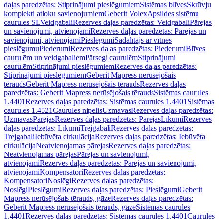
daļas paredzētas: Stiprinājumi pieslēgumiem
Sistēmas blīves
Skrūvju
komplekti atloku savienojumiem
Geberit Volex
Apsildes sistēmu
caurules SL
Veidgabali
Rezerves daļas paredzētas: Veidgabali
Pārejas
un savienojumi, atvienojami
Rezerves daļas paredzētas: Pārejas un
savienojumi, atvienojami
Pieslēgumi
Sadalītājs ar vītnes
pieslēgumu
Piederumi
Rezerves daļas paredzētas: Piederumi
Blīves
caurulēm un veidgabaliem
Pārsegi caurulēm
Stiprinājumi
caurulēm
Stiprinājumi pieslēgumiem
Rezerves daļas paredzētas:
Stiprinājumi pieslēgumiem
Geberit Mapress nerūsējošais
tērauds
Geberit Mapress nerūsējošais tērauds
Rezerves daļas
paredzētas: Geberit Mapress nerūsējošais tērauds
Sistēmas caurules
1.4401
Rezerves daļas paredzētas: Sistēmas caurules 1.4401
Sistēmas
caurules 1.4521
Caurules nipelis
Uzmavas
Rezerves daļas paredzētas:
Uzmavas
Pārejas
Rezerves daļas paredzētas: Pārejas
Līkumi
Rezerves
daļas paredzētas: Līkumi
Trejgabali
Rezerves daļas paredzētas:
Trejgabali
Iebūvēta cirkulācija
Rezerves daļas paredzētas: Iebūvēta
cirkulācija
Neatvienojamas pārejas
Rezerves daļas paredzētas:
Neatvienojamas pārejas
Pārejas un savienojumi,
atvienojami
Rezerves daļas paredzētas: Pārejas un savienojumi,
atvienojami
Kompensatori
Rezerves daļas paredzētas:
Kompensatori
Noslēgi
Rezerves daļas paredzētas:
Noslēgi
Pieslēgumi
Rezerves daļas paredzētas: Pieslēgumi
Geberit
Mapress nerūsējošais tērauds, gāze
Rezerves daļas paredzētas:
Geberit Mapress nerūsējošais tērauds, gāze
Sistēmas caurules
1.4401
Rezerves daļas paredzētas: Sistēmas caurules 1.4401
Caurules