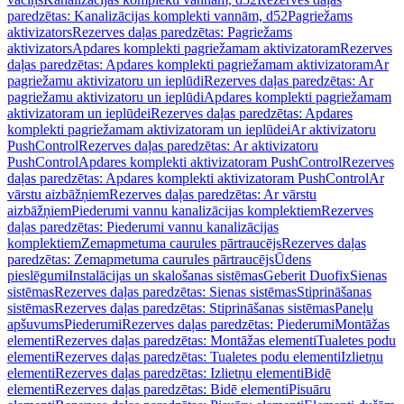
paredzētas: Kanalizācijas komplekti vannām, d52
Pagriežams
aktivizators
Rezerves daļas paredzētas: Pagriežams
aktivizators
Apdares komplekti pagriežamam aktivizatoram
Rezerves
daļas paredzētas: Apdares komplekti pagriežamam aktivizatoram
Ar
pagriežamu aktivizatoru un ieplūdi
Rezerves daļas paredzētas: Ar
pagriežamu aktivizatoru un ieplūdi
Apdares komplekti pagriežamam
aktivizatoram un ieplūdei
Rezerves daļas paredzētas: Apdares
komplekti pagriežamam aktivizatoram un ieplūdei
Ar aktivizatoru
PushControl
Rezerves daļas paredzētas: Ar aktivizatoru
PushControl
Apdares komplekti aktivizatoram PushControl
Rezerves
daļas paredzētas: Apdares komplekti aktivizatoram PushControl
Ar
vārstu aizbāžņiem
Rezerves daļas paredzētas: Ar vārstu
aizbāžņiem
Piederumi vannu kanalizācijas komplektiem
Rezerves
daļas paredzētas: Piederumi vannu kanalizācijas
komplektiem
Zemapmetuma caurules pārtraucējs
Rezerves daļas
paredzētas: Zemapmetuma caurules pārtraucējs
Ūdens
pieslēgumi
Instalācijas un skalošanas sistēmas
Geberit Duofix
Sienas
sistēmas
Rezerves daļas paredzētas: Sienas sistēmas
Stiprināšanas
sistēmas
Rezerves daļas paredzētas: Stiprināšanas sistēmas
Paneļu
apšuvums
Piederumi
Rezerves daļas paredzētas: Piederumi
Montāžas
elementi
Rezerves daļas paredzētas: Montāžas elementi
Tualetes podu
elementi
Rezerves daļas paredzētas: Tualetes podu elementi
Izlietņu
elementi
Rezerves daļas paredzētas: Izlietņu elementi
Bidē
elementi
Rezerves daļas paredzētas: Bidē elementi
Pisuāru