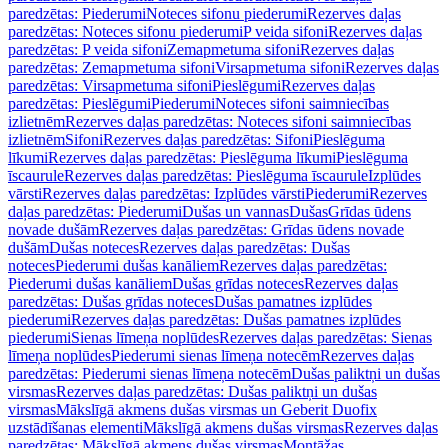
paredzētas: Piederumi
Noteces sifonu piederumi
Rezerves daļas
paredzētas: Noteces sifonu piederumi
P veida sifoni
Rezerves daļas
paredzētas: P veida sifoni
Zemapmetuma sifoni
Rezerves daļas
paredzētas: Zemapmetuma sifoni
Virsapmetuma sifoni
Rezerves daļas
paredzētas: Virsapmetuma sifoni
Pieslēgumi
Rezerves daļas
paredzētas: Pieslēgumi
Piederumi
Noteces sifoni saimniecības
izlietnēm
Rezerves daļas paredzētas: Noteces sifoni saimniecības
izlietnēm
Sifoni
Rezerves daļas paredzētas: Sifoni
Pieslēguma
līkumi
Rezerves daļas paredzētas: Pieslēguma līkumi
Pieslēguma
īscaurule
Rezerves daļas paredzētas: Pieslēguma īscaurule
Izplūdes
vārsti
Rezerves daļas paredzētas: Izplūdes vārsti
Piederumi
Rezerves
daļas paredzētas: Piederumi
Dušas un vannas
Dušas
Grīdas ūdens
novade dušām
Rezerves daļas paredzētas: Grīdas ūdens novade
dušām
Dušas noteces
Rezerves daļas paredzētas: Dušas
noteces
Piederumi dušas kanāliem
Rezerves daļas paredzētas:
Piederumi dušas kanāliem
Dušas grīdas noteces
Rezerves daļas
paredzētas: Dušas grīdas noteces
Dušas pamatnes izplūdes
piederumi
Rezerves daļas paredzētas: Dušas pamatnes izplūdes
piederumi
Sienas līmeņa noplūdes
Rezerves daļas paredzētas: Sienas
līmeņa noplūdes
Piederumi sienas līmeņa notecēm
Rezerves daļas
paredzētas: Piederumi sienas līmeņa notecēm
Dušas paliktņi un dušas
virsmas
Rezerves daļas paredzētas: Dušas paliktņi un dušas
virsmas
Mākslīgā akmens dušas virsmas un Geberit Duofix
uzstādīšanas elementi
Mākslīgā akmens dušas virsmas
Rezerves daļas
paredzētas: Mākslīgā akmens dušas virsmas
Montāžas