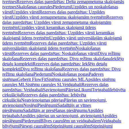
tvertnes
Rezerves daļas paredzētas: Delta zemapmetuma skalojamās
tvertnes
Skalošanas caurules
Piederumi
Uzpildes un noskalošanas
vārsti
Uzpildes vārsti
Rezerves daļas paredzētas: Uzpildes
vārsti
Uzpildes vārsti zemapmetuma skalojamām tvertnēm
Rezerves
daļas paredzētas: Uzpildes vārsti zemapmetuma skalojamām
tvertnēm
Uzpildes vārsti keramikas skalojamā ūdens
tvertnēm
Rezerves daļas paredzētas: Uzpildes vārsti keramikas
skalojamā ūdens tvertnēm
Uzpildes vārsti universālajām skalojamā
ūdens tvertnēm
Rezerves daļas paredzētas: Uzpildes vārsti
universālajām skalojamā ūdens tvertnēm
Noskalošanas
vārsti
Rezerves daļas paredzētas: Noskalošanas vārsti
Divu režīmu
skalošana
Rezerves daļas paredzētas: Divu režīmu skalošana
Iekšējo
detaļu komplekti
Rezerves daļas paredzētas: Iekšējo detaļu
komplekti
Divu režīmu skalošana
Rezerves daļas paredzētas: Divu
režīmu skalošana
Piederumi
Noskalošanas pogas
Padeves
sistēmas
Geberit FlowFit
Sistēmu caurules ML
Apsildes sistēmu
caurules ML
Sistēmu caurules SL
Veidgabali
Rezerves daļas
paredzētas: Veidgabali
Savienojumi
Pārejas
Līkumi
Trejgabali
Iebūvēta
cirkulācija
Rezerves daļas paredzētas: Iebūvēta
cirkulācija
Neatvienojamas pārejas
Pārejas un savienojumi,
atvienojami
Noslēgi
Pieslēgumi
Sadalītājs ar vītnes
pieslēgumu
Sadalītājs ar presēšanas pieslēgumu
Apsildes
trejgabals
Apsildes pārejas un savienojumi, atvienojami
Apsildes
pieslēgumi
Piederumi
Blīves caurulēm un veidgabaliem
Veidgabalu
blīvējumi
Pārsegi caurulēm
Stiprinājumi caurulēm
Stiprinājumi