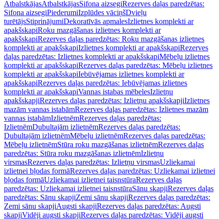
Atbalstkājas
Atbalstkājas
Sifona aizsegi
Rezerves daļas paredzētas:
Sifona aizsegi
Piederumi
Izplūdes vāciņš
Dvieļu
turētājs
Stiprinājumi
Dekoratīvās apmales
Izlietnes komplekti ar
apakšskapi
Roku mazgāšanas izlietnes komplekti ar
apakšskapi
Rezerves daļas paredzētas: Roku mazgāšanas izlietnes
komplekti ar apakšskapi
Izlietnes komplekti ar apakšskapi
Rezerves
daļas paredzētas: Izlietnes komplekti ar apakšskapi
Mēbeļu izlietnes
komplekti ar apakšskapi
Rezerves daļas paredzētas: Mēbeļu izlietnes
komplekti ar apakšskapi
Iebūvējamas izlietnes komplekti ar
apakšskapi
Rezerves daļas paredzētas: Iebūvējamas izlietnes
komplekti ar apakšskapi
Vannas istabas mēbeles
Izlietņu
apakšskapji
Rezerves daļas paredzētas: Izlietņu apakšskapji
Izlietnes
mazām vannas istabām
Rezerves daļas paredzētas: Izlietnes mazām
vannas istabām
Izlietnēm
Rezerves daļas paredzētas:
Izlietnēm
Dubultajām izlietnēm
Rezerves daļas paredzētas:
Dubultajām izlietnēm
Mēbeļu izlietnēm
Rezerves daļas paredzētas:
Mēbeļu izlietnēm
Stūra roku mazgāšanas izlietnēm
Rezerves daļas
paredzētas: Stūra roku mazgāšanas izlietnēm
Izlietņu
virsmas
Rezerves daļas paredzētas: Izlietņu virsmas
Uzliekamai
izlietnei bļodas formā
Rezerves daļas paredzētas: Uzliekamai izlietnei
bļodas formā
Uzliekamai izlietnei taisnstūra
Rezerves daļas
paredzētas: Uzliekamai izlietnei taisnstūra
Sānu skapji
Rezerves daļas
paredzētas: Sānu skapji
Zemi sānu skapji
Rezerves daļas paredzētas:
Zemi sānu skapji
Augsti skapji
Rezerves daļas paredzētas: Augsti
skapji
Vidēji augsti skapji
Rezerves daļas paredzētas: Vidēji augsti