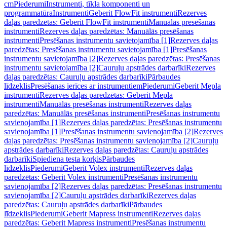
cm
Piederumi
Instrumenti, tīkla komponenti un
programmatūra
Instrumenti
Geberit FlowFit instrumenti
Rezerves
daļas paredzētas: Geberit FlowFit instrumenti
Manuālās presēšanas
instrumenti
Rezerves daļas paredzētas: Manuālās presēšanas
instrumenti
Presēšanas instrumentu savietojamība [1]
Rezerves daļas
paredzētas: Presēšanas instrumentu savietojamība [1]
Presēšanas
instrumentu savietojamība [2]
Rezerves daļas paredzētas: Presēšanas
instrumentu savietojamība [2]
Cauruļu apstrādes darbarīki
Rezerves
daļas paredzētas: Cauruļu apstrādes darbarīki
Pārbaudes
līdzeklis
Presēšanas ierīces ar instrumentiem
Piederumi
Geberit Mepla
instrumenti
Rezerves daļas paredzētas: Geberit Mepla
instrumenti
Manuālās presēšanas instrumenti
Rezerves daļas
paredzētas: Manuālās presēšanas instrumenti
Presēšanas instrumentu
savienojamība [1]
Rezerves daļas paredzētas: Presēšanas instrumentu
savienojamība [1]
Presēšanas instrumentu savienojamība [2]
Rezerves
daļas paredzētas: Presēšanas instrumentu savienojamība [2]
Cauruļu
apstrādes darbarīki
Rezerves daļas paredzētas: Cauruļu apstrādes
darbarīki
Spiediena testa korķis
Pārbaudes
līdzeklis
Piederumi
Geberit Volex instrumenti
Rezerves daļas
paredzētas: Geberit Volex instrumenti
Presēšanas instrumentu
savienojamība [2]
Rezerves daļas paredzētas: Presēšanas instrumentu
savienojamība [2]
Cauruļu apstrādes darbarīki
Rezerves daļas
paredzētas: Cauruļu apstrādes darbarīki
Pārbaudes
līdzeklis
Piederumi
Geberit Mapress instrumenti
Rezerves daļas
paredzētas: Geberit Mapress instrumenti
Presēšanas instrumentu