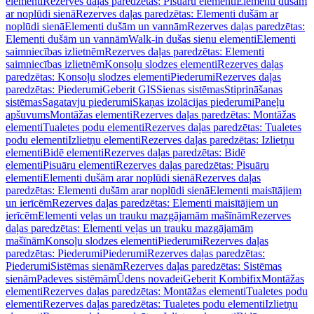
elementi
Rezerves daļas paredzētas: Pisuāru elementi
Elementi dušām
ar noplūdi sienā
Rezerves daļas paredzētas: Elementi dušām ar
noplūdi sienā
Elementi dušām un vannām
Rezerves daļas paredzētas:
Elementi dušām un vannām
Walk-in dušas sienu elementi
Elementi
saimniecības izlietnēm
Rezerves daļas paredzētas: Elementi
saimniecības izlietnēm
Konsoļu slodzes elementi
Rezerves daļas
paredzētas: Konsoļu slodzes elementi
Piederumi
Rezerves daļas
paredzētas: Piederumi
Geberit GIS
Sienas sistēmas
Stiprināšanas
sistēmas
Sagatavju piederumi
Skaņas izolācijas piederumi
Paneļu
apšuvums
Montāžas elementi
Rezerves daļas paredzētas: Montāžas
elementi
Tualetes podu elementi
Rezerves daļas paredzētas: Tualetes
podu elementi
Izlietņu elementi
Rezerves daļas paredzētas: Izlietņu
elementi
Bidē elementi
Rezerves daļas paredzētas: Bidē
elementi
Pisuāru elementi
Rezerves daļas paredzētas: Pisuāru
elementi
Elementi dušām arar noplūdi sienā
Rezerves daļas
paredzētas: Elementi dušām arar noplūdi sienā
Elementi maisītājiem
un ierīcēm
Rezerves daļas paredzētas: Elementi maisītājiem un
ierīcēm
Elementi veļas un trauku mazgājamām mašīnām
Rezerves
daļas paredzētas: Elementi veļas un trauku mazgājamām
mašīnām
Konsoļu slodzes elementi
Piederumi
Rezerves daļas
paredzētas: Piederumi
Piederumi
Rezerves daļas paredzētas:
Piederumi
Sistēmas sienām
Rezerves daļas paredzētas: Sistēmas
sienām
Padeves sistēmām
Ūdens novadei
Geberit Kombifix
Montāžas
elementi
Rezerves daļas paredzētas: Montāžas elementi
Tualetes podu
elementi
Rezerves daļas paredzētas: Tualetes podu elementi
Izlietņu