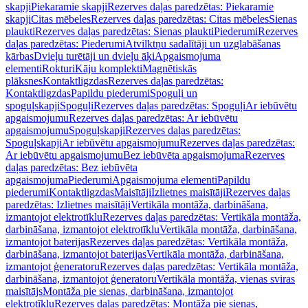
skapji
Piekaramie skapji
Rezerves daļas paredzētas: Piekaramie
skapji
Citas mēbeles
Rezerves daļas paredzētas: Citas mēbeles
Sienas
plaukti
Rezerves daļas paredzētas: Sienas plaukti
Piederumi
Rezerves
daļas paredzētas: Piederumi
Atvilktņu sadalītāji un uzglabāšanas
kārbas
Dvieļu turētāji un dvieļu āķi
Apgaismojuma
elementi
Rokturi
Kāju komplekti
Magnētiskās
plāksnes
Kontaktligzdas
Rezerves daļas paredzētas:
Kontaktligzdas
Papildu piederumi
Spoguļi un
spoguļskapji
Spoguļi
Rezerves daļas paredzētas: Spoguļi
Ar iebūvētu
apgaismojumu
Rezerves daļas paredzētas: Ar iebūvētu
apgaismojumu
Spoguļskapji
Rezerves daļas paredzētas:
Spoguļskapji
Ar iebūvētu apgaismojumu
Rezerves daļas paredzētas:
Ar iebūvētu apgaismojumu
Bez iebūvēta apgaismojuma
Rezerves
daļas paredzētas: Bez iebūvēta
apgaismojuma
Piederumi
Apgaismojuma elementi
Papildu
piederumi
Kontaktligzdas
Maisītāji
Izlietnes maisītāji
Rezerves daļas
paredzētas: Izlietnes maisītāji
Vertikāla montāža, darbināšana,
izmantojot elektrotīklu
Rezerves daļas paredzētas: Vertikāla montāža,
darbināšana, izmantojot elektrotīklu
Vertikāla montāža, darbināšana,
izmantojot baterijas
Rezerves daļas paredzētas: Vertikāla montāža,
darbināšana, izmantojot baterijas
Vertikāla montāža, darbināšana,
izmantojot ģeneratoru
Rezerves daļas paredzētas: Vertikāla montāža,
darbināšana, izmantojot ģeneratoru
Vertikāla montāža, vienas sviras
maisītājs
Montāža pie sienas, darbināšana, izmantojot
elektrotīklu
Rezerves daļas paredzētas: Montāža pie sienas,