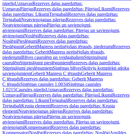
nipelis
Uzmavas
Rezerves daļas paredzētas:
Uzmavas
Pārejas
Rezerves daļas paredzētas: Pārejas
Līkumi
Rezerves
daļas paredzētas: Līkumi
Trejgabali
Rezerves daļas paredzētas:
Trejgabali
Neatvienojamas pārejas
Rezerves daļas paredzētas:
Neatvienojamas pārejas
Pārejas un savienojumi,
atvienojami
Rezerves daļas paredzētas: Pārejas un savienojumi,
atvienojami
Noslēgi
Rezerves daļas paredzētas:
Noslēgi
Pieslēgumi
Rezerves daļas paredzētas:
Pieslēgumi
GeberitMapress nerūsējošais tērauds, piederumi
Rezerves
daļas paredzētas: GeberitMapress nerūsējošais tērauds,
piederumi
Blīves caurulēm un veidgabaliem
Stiprinājumi
caurulēm
Stiprinājumi pieslēgumiem
Rezerves daļas paredzētas:
Stiprinājumi pieslēgumiem
Sistēmas blīves
Skrūvju komplekti atloku
savienojumiem
Geberit Mapress C tērauds
Geberit Mapress
C tērauds
Rezerves daļas paredzētas: Geberit Mapress
C tērauds
Sistēmas caurules 1.0034
Sistēmas caurules
1.0215
Caurules nipelis
Uzmavas
Rezerves daļas paredzētas:
Uzmavas
Pārejas
Rezerves daļas paredzētas: Pārejas
Līkumi
Rezerves
daļas paredzētas: Līkumi
Trejgabali
Rezerves daļas paredzētas:
Trejgabali
Krusta elementi
Rezerves daļas paredzētas: Krusta
elementi
Neatvienojamas pārejas
Rezerves daļas paredzētas:
Neatvienojamas pārejas
Pārejas un savienojumi,
atvienojami
Rezerves daļas paredzētas: Pārejas un savienojumi,
atvienojami
Kompensatori
Rezerves daļas paredzētas:
Kompensatori
Noslēgi
Rezerves daļas paredzētas: Noslēgi
Apsildes