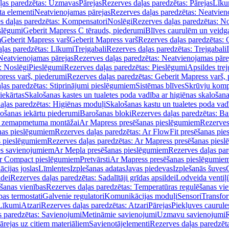
ļas paredzētas: Uzmavas
Pārejas
Rezerves daļas paredzētas: Pārejas
Līku
ta elementi
Neatvienojamas pārejas
Rezerves daļas paredzētas: Neatvien
s daļas paredzētas: Kompensatori
Noslēgi
Rezerves daļas paredzētas: No
slēgumi
Geberit Mapress C tērauds, piederumi
Blīves caurulēm un veidg
m
Geberit Mapress varš
Geberit Mapress varš
Rezerves daļas paredzētas: 
ļas paredzētas: Līkumi
Trejgabali
Rezerves daļas paredzētas: Trejgabali
Neatvienojamas pārejas
Rezerves daļas paredzētas: Neatvienojamas pāre
: Noslēgi
Pieslēgumi
Rezerves daļas paredzētas: Pieslēgumi
Apsildes trej
ress varš, piederumi
Rezerves daļas paredzētas: Geberit Mapress varš,
ļas paredzētas: Stiprinājumi pieslēgumiem
Sistēmas blīves
Skrūvju komp
iekārtas
Skalošanas kastes un tualetes poda vadība ar higiēnas skalošana
aļas paredzētas: Higiēnas moduļi
Skalošanas kastu un tualetes poda vad
lošanas iekārtu piederumi
Barošanas bloki
Rezerves daļas paredzētas: Ba
iļi zemapmetuma montāžai
Ar Mapress presēšanas pieslēgumiem
Rezerves
nas pieslēgumiem
Rezerves daļas paredzētas: Ar FlowFit presēšanas pi
s pieslēgumiem
Rezerves daļas paredzētas: Ar Mapress presēšanas pies
es savienojumiem
Ar Mepla presēšanas pieslēgumiem
Rezerves daļas pa
Ar Compact pieslēgumiem
Pretvārsti
Ar Mapress presēšanas pieslēgumie
ācijas joslas
Līmlentes
Izplešanas adatas
Javas piedevas
Izplešanās šuves
ldei
Rezerves daļas paredzētas: Sadalītāji grīdas apsildei
Lodveida ventiļi
šanas vienības
Rezerves daļas paredzētas: Temperatūras regulēšanas vie
pas termostati
Galvenie regulatori
Komunikācijas moduļi
Sensori
Transfor
Līkumi
Atzari
Rezerves daļas paredzētas: Atzari
Pārejas
Piekļuves caurule
s paredzētas: Savienojumi
Metināmie savienojumi
Uzmavu savienojumi
R
ārejas uz citiem materiāliem
Savienotājelementi
Rezerves daļas paredzēt