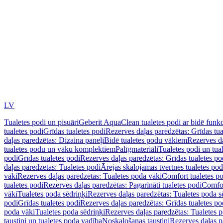
LV
Tualetes podi un pisuāri
Geberit AquaClean tualetes podi ar bidē funkc
tualetes podi
Grīdas tualetes podi
Rezerves daļas paredzētas: Grīdas tua
daļas paredzētas: Dizaina paneļi
Bidē tualetes podu vākiem
Rezerves da
tualetes podu un vāku komplektiem
Palīgmateriāli
Tualetes podi un tua
podi
Grīdas tualetes podi
Rezerves daļas paredzētas: Grīdas tualetes po
daļas paredzētas: Tualetes podi
Ārējās skalojamās tvertnes tualetes po
vāki
Rezerves daļas paredzētas: Tualetes poda vāki
Comfort tualetes p
tualetes podi
Rezerves daļas paredzētas: Pagarināti tualetes podi
Comfor
vāki
Tualetes poda sēdriņķi
Rezerves daļas paredzētas: Tualetes poda s
podi
Grīdas tualetes podi
Rezerves daļas paredzētas: Grīdas tualetes po
poda vāki
Tualetes poda sēdriņķi
Rezerves daļas paredzētas: Tualetes p
taustiņi un tualetes poda vadība
Noskalošanas taustiņi
Rezerves daļas p