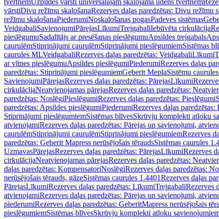
tvertnēm
Uzpildes vārsti universālajām skalojamā ūdens tvertnēm
Rezer
vārsti
Divu režīmu skalošana
Rezerves daļas paredzētas: Divu režīmu 
režīmu skalošana
Piederumi
Noskalošanas pogas
Padeves sistēmas
Gebe
Veidgabali
Savienojumi
Pārejas
Līkumi
Trejgabali
Iebūvēta cirkulācija
Re
pieslēgumu
Sadalītājs ar presēšanas pieslēgumu
Apsildes trejgabals
Apsi
caurulēm
Stiprinājumi caurulēm
Stiprinājumi pieslēgumiem
Sistēmas bl
caurules ML
Veidgabali
Rezerves daļas paredzētas: Veidgabali
Līkumi
T
ar vītnes pieslēgumu
Apsildes pieslēgumi
Piederumi
Rezerves daļas par
paredzētas: Stiprinājumi pieslēgumiem
Geberit Mepla
Sistēmu caurule
Savienojumi
Pārejas
Rezerves daļas paredzētas: Pārejas
Līkumi
Rezerves
cirkulācija
Neatvienojamas pārejas
Rezerves daļas paredzētas: Neatvie
paredzētas: Noslēgi
Pieslēgumi
Rezerves daļas paredzētas: Pieslēgumi
S
paredzētas: Apsildes pieslēgumi
Piederumi
Rezerves daļas paredzētas:
Stiprinājumi pieslēgumiem
Sistēmas blīves
Skrūvju komplekti atloku 
atvienojami
Rezerves daļas paredzētas: Pārejas un savienojumi, atvien
caurulēm
Stiprinājumi caurulēm
Stiprinājumi pieslēgumiem
Rezerves da
paredzētas: Geberit Mapress nerūsējošais tērauds
Sistēmas caurules 1.
Uzmavas
Pārejas
Rezerves daļas paredzētas: Pārejas
Līkumi
Rezerves da
cirkulācija
Neatvienojamas pārejas
Rezerves daļas paredzētas: Neatvie
daļas paredzētas: Kompensatori
Noslēgi
Rezerves daļas paredzētas: No
nerūsējošais tērauds, gāze
Sistēmas caurules 1.4401
Rezerves daļas par
Pārejas
Līkumi
Rezerves daļas paredzētas: Līkumi
Trejgabali
Rezerves d
atvienojami
Rezerves daļas paredzētas: Pārejas un savienojumi, atvien
piederumi
Rezerves daļas paredzētas: GeberitMapress nerūsējošais tēr
pieslēgumiem
Sistēmas blīves
Skrūvju komplekti atloku savienojumie