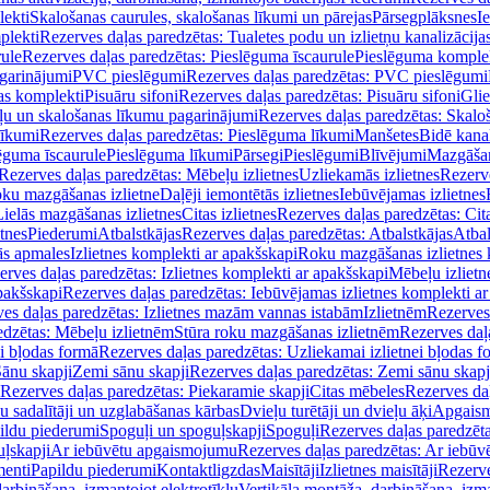
lekti
Skalošanas caurules, skalošanas līkumi un pārejas
Pārsegplāksnes
I
plekti
Rezerves daļas paredzētas: Tualetes podu un izlietņu kanalizācija
rule
Rezerves daļas paredzētas: Pieslēguma īscaurule
Pieslēguma komple
agarinājumi
PVC pieslēgumi
Rezerves daļas paredzētas: PVC pieslēgumi
jas komplekti
Pisuāru sifoni
Rezerves daļas paredzētas: Pisuāru sifoni
Glie
ļu un skalošanas līkumu pagarinājumi
Rezerves daļas paredzētas: Skalo
līkumi
Rezerves daļas paredzētas: Pieslēguma līkumi
Manšetes
Bidē kanal
ēguma īscaurule
Pieslēguma līkumi
Pārsegi
Pieslēgumi
Blīvējumi
Mazgāšan
Rezerves daļas paredzētas: Mēbeļu izlietnes
Uzliekamās izlietnes
Rezerve
oku mazgāšanas izlietne
Daļēji iemontētās izlietnes
Iebūvējamas izlietnes
Lielās mazgāšanas izlietnes
Citas izlietnes
Rezerves daļas paredzētas: Cita
etnes
Piederumi
Atbalstkājas
Rezerves daļas paredzētas: Atbalstkājas
Atbal
ās apmales
Izlietnes komplekti ar apakšskapi
Roku mazgāšanas izlietnes 
erves daļas paredzētas: Izlietnes komplekti ar apakšskapi
Mēbeļu izlietn
pakšskapi
Rezerves daļas paredzētas: Iebūvējamas izlietnes komplekti a
es daļas paredzētas: Izlietnes mazām vannas istabām
Izlietnēm
Rezerves 
edzētas: Mēbeļu izlietnēm
Stūra roku mazgāšanas izlietnēm
Rezerves daļ
ei bļodas formā
Rezerves daļas paredzētas: Uzliekamai izlietnei bļodas f
Sānu skapji
Zemi sānu skapji
Rezerves daļas paredzētas: Zemi sānu skapj
Rezerves daļas paredzētas: Piekaramie skapji
Citas mēbeles
Rezerves daļ
u sadalītāji un uzglabāšanas kārbas
Dvieļu turētāji un dvieļu āķi
Apgaism
ildu piederumi
Spoguļi un spoguļskapji
Spoguļi
Rezerves daļas paredzēta
uļskapji
Ar iebūvētu apgaismojumu
Rezerves daļas paredzētas: Ar iebū
enti
Papildu piederumi
Kontaktligzdas
Maisītāji
Izlietnes maisītāji
Rezerve
arbināšana, izmantojot elektrotīklu
Vertikāla montāža, darbināšana, izma