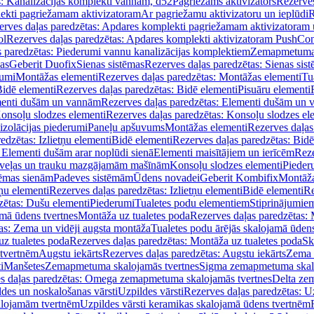
s: Kanalizācijas komplekti vannām, d52
Pagriežams aktivizators
Rezerves
lekti pagriežamam aktivizatoram
Ar pagriežamu aktivizatoru un ieplūdi
R
erves daļas paredzētas: Apdares komplekti pagriežamam aktivizatoram 
ol
Rezerves daļas paredzētas: Apdares komplekti aktivizatoram PushCon
s paredzētas: Piederumi vannu kanalizācijas komplektiem
Zemapmetuma c
mas
Geberit Duofix
Sienas sistēmas
Rezerves daļas paredzētas: Sienas sis
rumi
Montāžas elementi
Rezerves daļas paredzētas: Montāžas elementi
Tu
idē elementi
Rezerves daļas paredzētas: Bidē elementi
Pisuāru elementi
enti dušām un vannām
Rezerves daļas paredzētas: Elementi dušām un
onsoļu slodzes elementi
Rezerves daļas paredzētas: Konsoļu slodzes el
izolācijas piederumi
Paneļu apšuvums
Montāžas elementi
Rezerves daļas
edzētas: Izlietņu elementi
Bidē elementi
Rezerves daļas paredzētas: Bidē
 Elementi dušām arar noplūdi sienā
Elementi maisītājiem un ierīcēm
Reze
i veļas un trauku mazgājamām mašīnām
Konsoļu slodzes elementi
Pieder
tēmas sienām
Padeves sistēmām
Ūdens novadei
Geberit Kombifix
Montāža
tņu elementi
Rezerves daļas paredzētas: Izlietņu elementi
Bidē elementi
Re
zētas: Dušu elementi
Piederumi
Tualetes podu elementiem
Stiprinājumie
amā ūdens tvertnes
Montāža uz tualetes poda
Rezerves daļas paredzētas: 
as: Zema un vidēji augsta montāža
Tualetes podu ārējās skalojamā ūdens
z tualetes poda
Rezerves daļas paredzētas: Montāža uz tualetes poda
Sk
 tvertnēm
Augstu iekārts
Rezerves daļas paredzētas: Augstu iekārts
Zema 
i
Manšetes
Zemapmetuma skalojamās tvertnes
Sigma zemapmetuma skalo
s daļas paredzētas: Omega zemapmetuma skalojamās tvertnes
Delta ze
des un noskalošanas vārsti
Uzpildes vārsti
Rezerves daļas paredzētas: Uz
alojamām tvertnēm
Uzpildes vārsti keramikas skalojamā ūdens tvertnēm