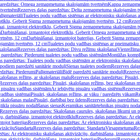
paredzētas: Omega zemapmetuma skalojamām tvertnēm
Kappa zemapme
tvertnēm
Rezerves daļas paredzētas: Delta zemapmetuma skalojamām t
līgmateriāli
Tualetes podu vadības sistēmas ar elektronisku skalošanas a
trotīklu, Geberit Sigma zemapmetuma skalojamām tvertnēm, 12 cm
Rezer
ai, izmantojot elektrotīklu, Geberit Sigma zemapmetuma skalojamām t
m
Darbināšanai, izmantojot elektrotīklu, Geberit Omega zemapmetuma 
ertnēm, 12 cm
Darbināšanai, izmantojot baterijas, Geberit Sigma zem
lojamām tvertnēm, 12 cm
Tualetes podu vadības sistēmas ar pneimatisku 
kalošanai
Rezerves daļas paredzētas: Divu režīmu skalošanai
Vienrežīma
 paredzētas: Piederumi tualetes podu vadības sistēmām
Montāžas kompl
s paredzētas: Tualetes podu vadības sistēmām ar elektronisku skalošana
 podiem paredzēti sanitārie moduļi
Sienas tualetes podiem
Rezerves daļas
edzētas: Piederumi
Palīgmateriāli
Bidē paredzēti sanitārie moduļi
Rezerves
skalošanas režīms, ar skalošanas malu
Rezerves daļas paredzētas: Pisuāri
Rezerves daļas paredzētas: Pisuāri, skalošanas režīms, bez skalošanas m
pisuāru vadības sistēmām
Ar iebūvētu pisuāru vadības sistēmu
Rezerves
vadības sistēmai
Pisuāri, skalošanas režīms, ar vāku / paredzēts vākam
Re
 skalošanas malas
Pisuāri, darbībai bez ūdens
Rezerves daļas paredzētas:
tikla pisuāru nodalīšanas sienas
Keramikas sanitārtehnikas pisuāru noda
Rezerves daļas paredzētas: Skalošanas caurules, skalošanas līkumi un p
u, darbināšana, izmantojot elektrotīklu
Rezerves daļas paredzētas: Ar el
tojot baterijas
Rezerves daļas paredzētas: Ar elektronisku skalošanas akt
vizāciju
Standarta
Rezerves daļas paredzētas: Standarta
Virsapmetuma
Re
ētas: Ar elektronisku skalošanas aktivizāciju, darbināšana, izmantojot e
as aktivizāciju, darbināšana, izmantojot baterijas
Piederumi
Rezerves da