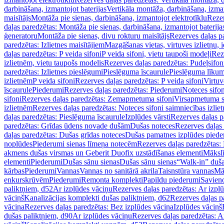
darbināšana, izmantojot baterijas
Vertikāla montāža, darbināšana, izma
maisītājs
Montāža pie sienas, darbināšana, izmantojot elektrotīklu
Rezer
daļas paredzētas: Montāža pie sienas, darbināšana, izmantojot baterija
ģeneratoru
Montāža pie sienas, divu rokturu maisītājs
Rezerves daļas pa
paredzētas: Izlietnes maisītājiem
Mazgāšanas vietas, virtuves izlietņu, i
daļas paredzētas: P veida sifoni
P veida sifoni, vietu taupoši modeļi
Reze
izlietnēm, vietu taupošs modelis
Rezerves daļas paredzētas: Pudeļsifoni
paredzētas: Izlietnes pieslēgumi
Pieslēguma īscaurule
Pieslēguma līkum
izlietnēm
P veida sifoni
Rezerves daļas paredzētas: P veida sifoni
Virtuv
īscaurule
Piederumi
Rezerves daļas paredzētas: Piederumi
Noteces sifo
sifoni
Rezerves daļas paredzētas: Zemapmetuma sifoni
Virsapmetuma s
izlietnēm
Rezerves daļas paredzētas: Noteces sifoni saimniecības izlie
daļas paredzētas: Pieslēguma īscaurule
Izplūdes vārsti
Rezerves daļas pa
paredzētas: Grīdas ūdens novade dušām
Dušas noteces
Rezerves daļas
daļas paredzētas: Dušas grīdas noteces
Dušas pamatnes izplūdes piede
noplūdes
Piederumi sienas līmeņa notecēm
Rezerves daļas paredzētas:
akmens dušas virsmas un Geberit Duofix uzstādīšanas elementi
Mākslī
elementi
Piederumi
Dušas sānu sienas
Dušas sānu sienas
“Walk-in” duša
kārbas
Piederumi
Vannas
Vannas no sanitārā akrila
Taisnstūra vannas
Mā
enkurskrūvēm
Piederumi
Remonta komplekti
Papildu piederumi
Savien
paliktņiem, d52
Ar izplūdes vāciņu
Rezerves daļas paredzētas: Ar izpl
vāciņš
Kanalizācijas komplekti dušas paliktņiem, d62
Rezerves daļas p
vāciņa
Rezerves daļas paredzētas: Bez izplūdes vāciņa
Izplūdes vāciņš
dušas paliktņiem, d90
Ar izplūdes vāciņu
Rezerves daļas paredzētas: A