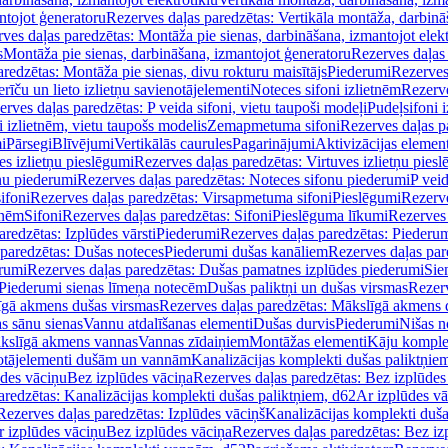
ntojot ģeneratoru
Rezerves daļas paredzētas: Vertikāla montāža, darbinā
ves daļas paredzētas: Montāža pie sienas, darbināšana, izmantojot elekt
s
Montāža pie sienas, darbināšana, izmantojot ģeneratoru
Rezerves daļas 
redzētas: Montāža pie sienas, divu rokturu maisītājs
Piederumi
Rezerves
erīču un lieto izlietņu savienotājelementi
Noteces sifoni izlietnēm
Rezerve
rves daļas paredzētas: P veida sifoni, vietu taupoši modeļi
Pudeļsifoni 
 izlietnēm, vietu taupošs modelis
Zemapmetuma sifoni
Rezerves daļas 
i
Pārsegi
Blīvējumi
Vertikālās caurules
Pagarinājumi
Aktivizācijas element
es izlietņu pieslēgumi
Rezerves daļas paredzētas: Virtuves izlietņu pies
nu piederumi
Rezerves daļas paredzētas: Noteces sifonu piederumi
P veid
ifoni
Rezerves daļas paredzētas: Virsapmetuma sifoni
Pieslēgumi
Rezerve
tnēm
Sifoni
Rezerves daļas paredzētas: Sifoni
Pieslēguma līkumi
Rezerves 
redzētas: Izplūdes vārsti
Piederumi
Rezerves daļas paredzētas: Piederu
 paredzētas: Dušas noteces
Piederumi dušas kanāliem
Rezerves daļas par
rumi
Rezerves daļas paredzētas: Dušas pamatnes izplūdes piederumi
Sie
 Piederumi sienas līmeņa notecēm
Dušas paliktņi un dušas virsmas
Rezerv
gā akmens dušas virsmas
Rezerves daļas paredzētas: Mākslīgā akmens 
s sānu sienas
Vannu atdalīšanas elementi
Dušas durvis
Piederumi
Nišas n
kslīgā akmens vannas
Vannas zīdaiņiem
Montāžas elementi
Kāju komplek
otājelementi dušām un vannām
Kanalizācijas komplekti dušas paliktņie
ūdes vāciņu
Bez izplūdes vāciņa
Rezerves daļas paredzētas: Bez izplūdes
aredzētas: Kanalizācijas komplekti dušas paliktņiem, d62
Ar izplūdes v
Rezerves daļas paredzētas: Izplūdes vāciņš
Kanalizācijas komplekti duša
r izplūdes vāciņu
Bez izplūdes vāciņa
Rezerves daļas paredzētas: Bez iz