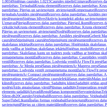
1.0034
Sistēmas caurules 1.0215
Caurules nipelis
Uzmavas
Rezerves da
paredzētas: Trejgabali
Krusta elementi
Rezerves daļas paredzētas: Krus
paredzētas: Pārejas un savienojumi, atvienojami
Kompensatori
Rezerve
trejgabals
Apsildes pieslēgumi
Rezerves daļas paredzētas: Apsildes pie
pieslēgumiem
Sistēmas blīves
Skrūvju komplekti atloku savienojumie
Uzmavas
Pārejas
Rezerves daļas paredzētas: Pārejas
Līkumi
Rezerves da
cirkulācija
Krusta elementi
Rezerves daļas paredzētas: Krusta elementi
Pārejas un savienojumi, atvienojami
Noslēgi
Rezerves daļas paredzētas
pieslēgumi
Rezerves daļas paredzētas: Apsildes pieslēgumi
Geberit Map
caurulēm
Stiprinājumi caurulēm
Stiprinājumi pieslēgumiem
Rezerves da
skalošanas iekārtas
Rezerves daļas paredzētas: Higiēniskās skalošanas 
poda vadība ar higiēnas skalošanas iekārtu
Higiēnas moduļi
Rezerves d
paredzētas: Skalošanas kastu un tualetes poda vadības ar higiēnas ska
zemapmetuma montāžai
Rezerves daļas paredzētas: Caurplūdes vent
ventiļi
Rezerves daļas paredzētas: Lodveida ventiļi
Ar FlowFit presēša
paredzētas: Ar Mepla presēšanas pieslēgumiem
Ar Mapress presēšana
paredzētas: Lodveida ventiļi zemapmetuma montāžai
Ar FlowFit pres
pieslēgumiem
Ar Compact pieslēgumiem
Rezerves daļas paredzētas: 
temperatūras regulēšana
Sistēmu caurule
Ieklāšanas materiāls
Malas izol
klāsts
Rezerves daļas paredzētas: Sadalītāju klāsts
Sadalītāji grīdas apsi
noslēgi
Ātrās atgaisošanas vārsti
Plūsmas sadalītājs
Temperatūras regulē
elementu sadalītāji
Apvadi
Regulēšanas komponenti
Servopiedziņas
Tel
Silent-db20
Caurules
Veidgabali
Rezerves daļas paredzētas: Veidgabali
SuperTube
Līkumi
Īpašas formas veidgabali
Savienojumi
Rezerves daļa
savienojumi
Pārejas uz citiem materiāliem
Rezerves daļas paredzētas: P