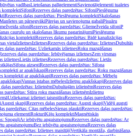
ebūvētas vadības
Lietošanas palīgelementi
Savienotājelementi tualetes
s komplekti
Sifoni
Rezerves daļas paredzētas: Sifoni
Pieslēguma
kti
Rezerves daļas paredzētas: Pieslēguma komplekti
Skalošanas
Manšetes un pārsegvāki
Pārejas un savienojuma gabali
Pisuāru
mežveida sifoni
Rezerves daļas paredzētas: Gliemežveida sifoni
P
šanas cauruļu un skalošanas līkumu pagarinājumi
Pieslēguma
izācijas komplekti
Rezerves daļas paredzētas: Bidē kanalizācijas
as vieta
Izlietnes
Izlietnes
Rezerves daļas paredzētas: Izlietnes
Dubultās
s daļas paredzētas: Uzliekamās izlietnes
Roku mazgāšanas
Rezerves daļas paredzētas: Iebūvējamas izlietnes
Zem virsmas
s izlietnes
Lietās izlietnes
Rezerves daļas paredzētas: Lietās
stkājas
Sifona aizsegi
Rezerves daļas paredzētas: Sifona
komplekti ar apakšskapi
Rezerves daļas paredzētas: Roku mazgāšanas
es komplekti ar apakšskapi
Rezerves daļas paredzētas: Mēbeļu
r apakšskapi
Vannas istabas mēbeles
Izlietņu apakšskapji
Rezerves daļas
daļas paredzētas: Izlietnēm
Dubultajām izlietnēm
Rezerves daļas
as paredzētas: Stūra roku mazgāšanas izlietnēm
Izlietņu
ormā
Uzliekamai izlietnei taisnstūra
Rezerves daļas paredzētas:
i
Augsti skapji
Rezerves daļas paredzētas: Augsti skapji
Vidēji augsti
as paredzētas: Citas mēbeles
Sienas plaukti
Rezerves daļas paredzētas:
ojuma elementi
Rokturi
Kāju komplekti
Magnētiskās
s: Spoguļi
Ar iebūvētu apgaismojumu
Rezerves daļas paredzētas: Ar
vētu apgaismojumu
Bez iebūvēta apgaismojuma
Rezerves daļas
s daļas paredzētas: Izlietnes maisītāji
Vertikāla montāža, darbināšana,
ntojot baterijas
Rezerves daļas paredzētas: Vertikāla montāža,