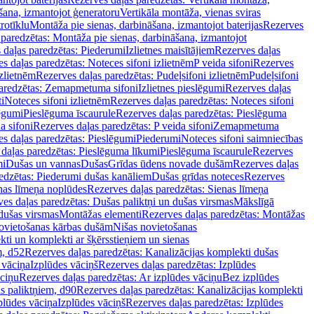
šana, izmantojot ģeneratoru
Vertikāla montāža, vienas sviras
rotīklu
Montāža pie sienas, darbināšana, izmantojot baterijas
Rezerves
paredzētas: Montāža pie sienas, darbināšana, izmantojot
 daļas paredzētas: Piederumi
Izlietnes maisītājiem
Rezerves daļas
s daļas paredzētas: Noteces sifoni izlietnēm
P veida sifoni
Rezerves
izlietnēm
Rezerves daļas paredzētas: Pudeļsifoni izlietnēm
Pudeļsifoni
paredzētas: Zemapmetuma sifoni
Izlietnes pieslēgumi
Rezerves daļas
i
Noteces sifoni izlietnēm
Rezerves daļas paredzētas: Noteces sifoni
lēgumi
Pieslēguma īscaurule
Rezerves daļas paredzētas: Pieslēguma
a sifoni
Rezerves daļas paredzētas: P veida sifoni
Zemapmetuma
s daļas paredzētas: Pieslēgumi
Piederumi
Noteces sifoni saimniecības
daļas paredzētas: Pieslēguma līkumi
Pieslēguma īscaurule
Rezerves
mi
Dušas un vannas
Dušas
Grīdas ūdens novade dušām
Rezerves daļas
edzētas: Piederumi dušas kanāliem
Dušas grīdas noteces
Rezerves
nas līmeņa noplūdes
Rezerves daļas paredzētas: Sienas līmeņa
es daļas paredzētas: Dušas paliktņi un dušas virsmas
Mākslīgā
dušas virsmas
Montāžas elementi
Rezerves daļas paredzētas: Montāžas
ovietošanas kārbas dušām
Nišas novietošanas
ti un komplekti ar šķērsstieņiem un sienas
m, d52
Rezerves daļas paredzētas: Kanalizācijas komplekti dušas
 vāciņa
Izplūdes vāciņš
Rezerves daļas paredzētas: Izplūdes
āciņu
Rezerves daļas paredzētas: Ar izplūdes vāciņu
Bez izplūdes
s paliktņiem, d90
Rezerves daļas paredzētas: Kanalizācijas komplekti
plūdes vāciņa
Izplūdes vāciņš
Rezerves daļas paredzētas: Izplūdes