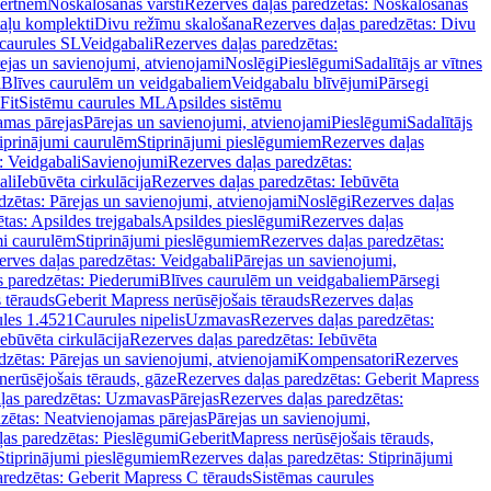
vertnēm
Noskalošanas vārsti
Rezerves daļas paredzētas: Noskalošanas
taļu komplekti
Divu režīmu skalošana
Rezerves daļas paredzētas: Divu
caurules SL
Veidgabali
Rezerves daļas paredzētas:
ejas un savienojumi, atvienojami
Noslēgi
Pieslēgumi
Sadalītājs ar vītnes
i
Blīves caurulēm un veidgabaliem
Veidgabalu blīvējumi
Pārsegi
Fit
Sistēmu caurules ML
Apsildes sistēmu
amas pārejas
Pārejas un savienojumi, atvienojami
Pieslēgumi
Sadalītājs
iprinājumi caurulēm
Stiprinājumi pieslēgumiem
Rezerves daļas
: Veidgabali
Savienojumi
Rezerves daļas paredzētas:
ali
Iebūvēta cirkulācija
Rezerves daļas paredzētas: Iebūvēta
dzētas: Pārejas un savienojumi, atvienojami
Noslēgi
Rezerves daļas
tas: Apsildes trejgabals
Apsildes pieslēgumi
Rezerves daļas
mi caurulēm
Stiprinājumi pieslēgumiem
Rezerves daļas paredzētas:
rves daļas paredzētas: Veidgabali
Pārejas un savienojumi,
s paredzētas: Piederumi
Blīves caurulēm un veidgabaliem
Pārsegi
 tērauds
Geberit Mapress nerūsējošais tērauds
Rezerves daļas
ules 1.4521
Caurules nipelis
Uzmavas
Rezerves daļas paredzētas:
Iebūvēta cirkulācija
Rezerves daļas paredzētas: Iebūvēta
dzētas: Pārejas un savienojumi, atvienojami
Kompensatori
Rezerves
nerūsējošais tērauds, gāze
Rezerves daļas paredzētas: Geberit Mapress
ļas paredzētas: Uzmavas
Pārejas
Rezerves daļas paredzētas:
zētas: Neatvienojamas pārejas
Pārejas un savienojumi,
ļas paredzētas: Pieslēgumi
GeberitMapress nerūsējošais tērauds,
Stiprinājumi pieslēgumiem
Rezerves daļas paredzētas: Stiprinājumi
aredzētas: Geberit Mapress C tērauds
Sistēmas caurules