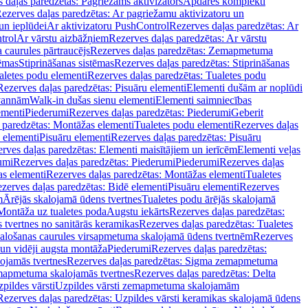
 daļas paredzētas: Pagriežams aktivizators
Apdares komplekti
ezerves daļas paredzētas: Ar pagriežamu aktivizatoru un
un ieplūdei
Ar aktivizatoru PushControl
Rezerves daļas paredzētas: Ar
trol
Ar vārstu aizbāžņiem
Rezerves daļas paredzētas: Ar vārstu
aurules pārtraucējs
Rezerves daļas paredzētas: Zemapmetuma
tēmas
Stiprināšanas sistēmas
Rezerves daļas paredzētas: Stiprināšanas
aletes podu elementi
Rezerves daļas paredzētas: Tualetes podu
Rezerves daļas paredzētas: Pisuāru elementi
Elementi dušām ar noplūdi
 vannām
Walk-in dušas sienu elementi
Elementi saimniecības
ementi
Piederumi
Rezerves daļas paredzētas: Piederumi
Geberit
 paredzētas: Montāžas elementi
Tualetes podu elementi
Rezerves daļas
 elementi
Pisuāru elementi
Rezerves daļas paredzētas: Pisuāru
rves daļas paredzētas: Elementi maisītājiem un ierīcēm
Elementi veļas
umi
Rezerves daļas paredzētas: Piederumi
Piederumi
Rezerves daļas
s elementi
Rezerves daļas paredzētas: Montāžas elementi
Tualetes
zerves daļas paredzētas: Bidē elementi
Pisuāru elementi
Rezerves
m
Ārējās skalojamā ūdens tvertnes
Tualetes podu ārējās skalojamā
Montāža uz tualetes poda
Augstu iekārts
Rezerves daļas paredzētas:
 tvertnes no sanitārās keramikas
Rezerves daļas paredzētas: Tualetes
alošanas caurules virsapmetuma skalojamā ūdens tvertnēm
Rezerves
un vidēji augsta montāža
Piederumi
Rezerves daļas paredzētas:
jamās tvertnes
Rezerves daļas paredzētas: Sigma zemapmetuma
mapmetuma skalojamās tvertnes
Rezerves daļas paredzētas: Delta
pildes vārsti
Uzpildes vārsti zemapmetuma skalojamām
Rezerves daļas paredzētas: Uzpildes vārsti keramikas skalojamā ūdens