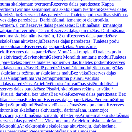
tuma skalojamām tvertnēm
Rezerves daļas paredzētas: Kappa
vertnēm
Twinline zemapmetuma skalojamām tvertnēm
Rezerves daļas
ktivizāciju
Rezerves daļas paredzētas: Tualetes podu vadības sistēmas
ves daļas paredzētas: Darbināšanai, izmantojot elektrotīklu,
vertnēm, 8 cm
Rezerves daļas paredzētas: Darbināšanai, izmantojot
skalojamām tvertnēm, 12 cm
Rezerves daļas paredzētas: Darbināšanai,
apmetuma skalojamām tvertnēm, 12 cm
Rezerves daļas paredzētas:
skalošanas aktivizāciju
Rezerves daļas paredzētas: Tualetes podu
 noskalošanai
Rezerves daļas paredzētas: Vienrežīma
ekti
Rezerves daļas paredzētas: Montāžas komplekti
Tualetes podu
s aktivizāciju
Savienojumi
Geberit Monolith sanitārie moduļi
Tualetes
 paredzētas: Sienas tualetes podiem
Grīdas tualetes podiem
Rezerves
 daļas paredzētas: Bidē paredzēti sanitārie moduļi
Sienas un grīdas
, skalošanas režīms, ar skalošanas malu
Bez vāka
Rezerves daļas
alas
Virsapmetuma vai zemapmetuma pisuāru vadības
 daļas paredzētas: Ar iebūvētu pisuāru vadības sistēmu
Iebūvētai
zerves daļas paredzētas: Pisuāri, skalošanas režīms, ar vāku /
 Pisuāri, darbībai bez ūdens
Bez vāka
Rezerves daļas paredzētas: Bez
līšanas sienas
Piederumi
Rezerves daļas paredzētas: Piederumi
Sifoni
ārejas
Stiprinājumi
Pisuāru vadības sistēmas
Zemapmetuma
Rezerves
ektronisku skalošanas aktivizāciju, darbināšana, izmantojot
ivizāciju, darbināšana, izmantojot baterijas
Ar pneimatisku skalošanas
zerves daļas paredzētas: Virsapmetuma
Ar elektronisku skalošanas
lektrotīklu
Ar elektronisku skalošanas aktivizāciju, darbināšana,
ļas paredzētas: Piederumi
Montāžas un atjaunošanas