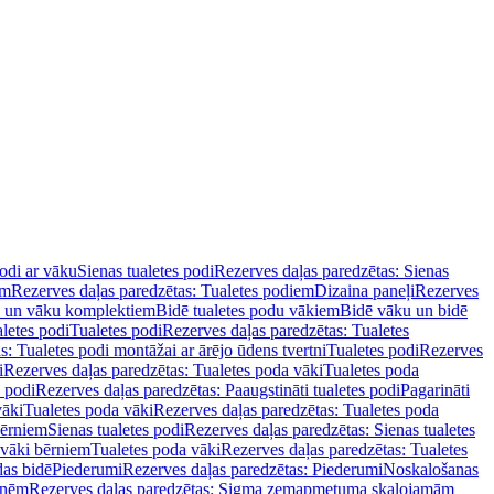
podi ar vāku
Sienas tualetes podi
Rezerves daļas paredzētas: Sienas
em
Rezerves daļas paredzētas: Tualetes podiem
Dizaina paneļi
Rezerves
u un vāku komplektiem
Bidē tualetes podu vākiem
Bidē vāku un bidē
aletes podi
Tualetes podi
Rezerves daļas paredzētas: Tualetes
s: Tualetes podi montāžai ar ārējo ūdens tvertni
Tualetes podi
Rezerves
i
Rezerves daļas paredzētas: Tualetes poda vāki
Tualetes poda
s podi
Rezerves daļas paredzētas: Paaugstināti tualetes podi
Pagarināti
vāki
Tualetes poda vāki
Rezerves daļas paredzētas: Tualetes poda
bērniem
Sienas tualetes podi
Rezerves daļas paredzētas: Sienas tualetes
 vāki bērniem
Tualetes poda vāki
Rezerves daļas paredzētas: Tualetes
das bidē
Piederumi
Rezerves daļas paredzētas: Piederumi
Noskalošanas
tnēm
Rezerves daļas paredzētas: Sigma zemapmetuma skalojamām