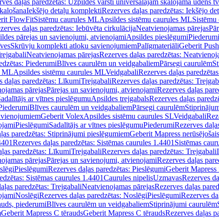
ves daļas paredzētas: Uzpildes vārsti universālajām skalojamā ūdens t
skalošana
Iekšējo detaļu komplekti
Rezerves daļas paredzētas: Iekšējo de
rit FlowFit
Sistēmu caurules ML
Apsildes sistēmu caurules ML
Sistēmu 
zerves daļas paredzētas: Iebūvēta cirkulācija
Neatvienojamas pārejas
Pār
ldes pārejas un savienojumi, atvienojami
Apsildes pieslēgumi
Piederum
īves
Skrūvju komplekti atloku savienojumiem
Palīgmateriāli
Geberit Push
rejgabali
Neatvienojamas pārejas
Rezerves daļas paredzētas: Neatvienoj
edzētas: Piederumi
Blīves caurulēm un veidgabaliem
Pārsegi caurulēm
St
s ML
Apsildes sistēmu caurules ML
Veidgabali
Rezerves daļas paredzētas
 daļas paredzētas: Līkumi
Trejgabali
Rezerves daļas paredzētas: Trejgab
nojamas pārejas
Pārejas un savienojumi, atvienojami
Rezerves daļas pare
adalītājs ar vītnes pieslēgumu
Apsildes trejgabals
Rezerves daļas paredzē
 Piederumi
Blīves caurulēm un veidgabaliem
Pārsegi caurulēm
Stiprināju
savienojumiem
Geberit Volex
Apsildes sistēmu caurules SL
Veidgabali
Reze
ojami
Pieslēgumi
Sadalītājs ar vītnes pieslēgumu
Piederumi
Rezerves daļa
ļas paredzētas: Stiprinājumi pieslēgumiem
Geberit Mapress nerūsējošais
4401
Rezerves daļas paredzētas: Sistēmas caurules 1.4401
Sistēmas caur
ļas paredzētas: Līkumi
Trejgabali
Rezerves daļas paredzētas: Trejgabali
nojamas pārejas
Pārejas un savienojumi, atvienojami
Rezerves daļas pare
slēgi
Pieslēgumi
Rezerves daļas paredzētas: Pieslēgumi
Geberit Mapress 
edzētas: Sistēmas caurules 1.4401
Caurules nipelis
Uzmavas
Rezerves da
aļas paredzētas: Trejgabali
Neatvienojamas pārejas
Rezerves daļas pared
ojami
Noslēgi
Rezerves daļas paredzētas: Noslēgi
Pieslēgumi
Rezerves da
auds, piederumi
Blīves caurulēm un veidgabaliem
Stiprinājumi caurulēm
m
Geberit Mapress C tērauds
Geberit Mapress C tērauds
Rezerves daļas p