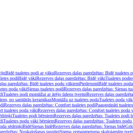
iju
Bidē tualetes podi ar vāku
Rezerves daļas paredzētas: Bidē tualetes 
letes podi
Bidē vāki
Rezerves daļas paredzētas: Bidē vāki
Tualetes podi
ļas paredzētas: Bidē tualetes podu vākiem
Piederumi
Bidē tualetes pod
letes poda vāki
Sienas tualetes podi
Rezerves daļas paredzētas: Sienas tu
di
Tualetes podi montāžai ar ārējo ūdens tvertni
Rezerves daļas paredzēta
diem, no sanitārās keramikas
Montāža uz tualetes poda
Tualetes poda vāk
odi
Rezerves daļas paredzētas: Comfort tualetes podi
Paaugstināti tualete
t tualetes poda vāki
Rezerves daļas paredzētas: Comfort tualetes poda 
ēdriņķi
Tualetes podi bērniem
Rezerves daļas paredzētas: Tualetes podi 
di
Tualetes podu vāki bērniem
Rezerves daļas paredzētas: Tualetes podu
oda sēdriņķi
Bidē
Sienas bidē
Rezerves daļas paredzētas: Sienas bidē
Grī
aredzētas: Noskalošanas taustiņi
Sigma zemapmetuma skalojamām tver