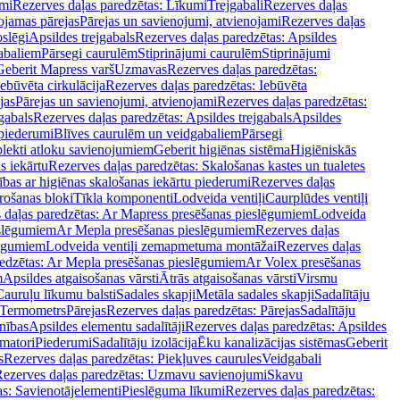
mi
Rezerves daļas paredzētas: Līkumi
Trejgabali
Rezerves daļas
ojamas pārejas
Pārejas un savienojumi, atvienojami
Rezerves daļas
slēgi
Apsildes trejgabals
Rezerves daļas paredzētas: Apsildes
abaliem
Pārsegi caurulēm
Stiprinājumi caurulēm
Stiprinājumi
Geberit Mapress varš
Uzmavas
Rezerves daļas paredzētas:
Iebūvēta cirkulācija
Rezerves daļas paredzētas: Iebūvēta
jas
Pārejas un savienojumi, atvienojami
Rezerves daļas paredzētas:
gabals
Rezerves daļas paredzētas: Apsildes trejgabals
Apsildes
 piederumi
Blīves caurulēm un veidgabaliem
Pārsegi
lekti atloku savienojumiem
Geberit higiēnas sistēma
Higiēniskās
s iekārtu
Rezerves daļas paredzētas: Skalošanas kastes un tualetes
ības ar higiēnas skalošanas iekārtu piederumi
Rezerves daļas
rošanas bloki
Tīkla komponenti
Lodveida ventiļi
Caurplūdes ventiļi
 daļas paredzētas: Ar Mapress presēšanas pieslēgumiem
Lodveida
eslēgumiem
Ar Mepla presēšanas pieslēgumiem
Rezerves daļas
lēgumiem
Lodveida ventiļi zemapmetuma montāžai
Rezerves daļas
redzētas: Ar Mepla presēšanas pieslēgumiem
Ar Volex presēšanas
m
Apsildes atgaisošanas vārsti
Ātrās atgaisošanas vārsti
Virsmu
Cauruļu līkumu balsti
Sadales skapji
Metāla sadales skapji
Sadalītāju
Termometrs
Pārejas
Rezerves daļas paredzētas: Pārejas
Sadalītāju
nības
Apsildes elementu sadalītāji
Rezerves daļas paredzētas: Apsildes
matori
Piederumi
Sadalītāju izolācija
Ēku kanalizācijas sistēmas
Geberit
s
Rezerves daļas paredzētas: Piekļuves caurules
Veidgabali
ezerves daļas paredzētas: Uzmavu savienojumi
Skavu
as: Savienotājelementi
Pieslēguma līkumi
Rezerves daļas paredzētas: