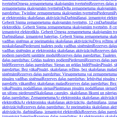
tvertnēm
Omega zemapmetuma skalojamām tvertnēm
Rezerves daļas 
zemapmetuma skalojamām tvertnēm
Delta zemapmetuma skalojamām 
paredzētas: Twinline zemapmetuma skalojamām tvertnēm
Piederumi
Pa
ar elektronisku skalošanas aktivizāciju
Darbināšanai, izmantojot elek
Geberit Sigma zemapmetuma skalojamām tvertnēm, 12 cm
Darbināšan
elektrotīklu, Geberit Sigma zemapmetuma skalojamām tvertnēm, 8 c
izmantojot elektrotīklu, Geberit Omega zemapmetuma skalojamām tv
Darbināšanai, izmantojot baterijas, Geberit Sigma zemapmetuma ska
vadības sistēmas ar pneimatisku skalošanas aktivizāciju
Divu režīmu s
noskalošanai
Piederumi tualetes podu vadības sistēmām
Rezerves daļas
vadības sistēmām ar elektronisku skalošanas aktivizāciju
Rezerves daļa
podiem paredzēti sanitārie moduļi
Rezerves daļas paredzētas: Tualetes
daļas paredzētas: Grīdas tualetes podiem
Piederumi
Rezerves daļas par
bidē
Rezerves daļas paredzētas: Sienas un grīdas bidē
Pisuārs
Pisuāri, 
paredzētas: Bez vāka
Pisuāri, skalošanas režīms, bez skalošanas malas
sistēmām
Rezerves daļas paredzētas: Virsapmetuma vai zemapmetuma 
pisuāru vadības sistēmai
Rezerves daļas paredzētas: Iebūvētai pisuāru 
paredzēts vākam
Bez skalošanas malas
Rezerves daļas paredzētas: Bez
vāka
Pisuāru nodalīšanas sienas
Plastmasas pisuāru nodalīšanas sienas
S
un sifonu piederumi
Skalošanas caurules, skalošanas līkumi un pārejas
daļas paredzētas: Zemapmetuma
Ar elektronisku skalošanas aktivizācij
elektrotīklu
Ar elektronisku skalošanas aktivizāciju, darbināšana, izman
aktivizāciju
Rezerves daļas paredzētas: Ar pneimatisku skalošanas akti
aktivizāciju, darbināšana, izmantojot elektrotīklu
Rezerves daļas paredz
izmantojot baterijas
Rezerves daļas paredzētas: Ar elektronisku skalošan