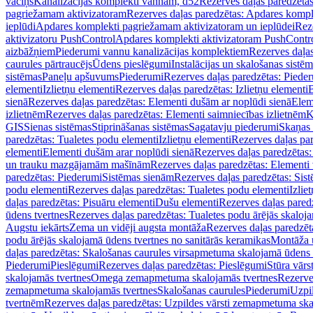
vāciņš
Kanalizācijas komplekti vannām, d52
Rezerves daļas paredzēta
pagriežamam aktivizatoram
Rezerves daļas paredzētas: Apdares komp
ieplūdi
Apdares komplekti pagriežamam aktivizatoram un ieplūdei
Rez
aktivizatoru PushControl
Apdares komplekti aktivizatoram PushContr
aizbāžņiem
Piederumi vannu kanalizācijas komplektiem
Rezerves daļa
caurules pārtraucējs
Ūdens pieslēgumi
Instalācijas un skalošanas sistē
sistēmas
Paneļu apšuvums
Piederumi
Rezerves daļas paredzētas: Piede
elementi
Izlietņu elementi
Rezerves daļas paredzētas: Izlietņu elementi
B
sienā
Rezerves daļas paredzētas: Elementi dušām ar noplūdi sienā
Elem
izlietnēm
Rezerves daļas paredzētas: Elementi saimniecības izlietnēm
K
GIS
Sienas sistēmas
Stiprināšanas sistēmas
Sagatavju piederumi
Skaņas 
paredzētas: Tualetes podu elementi
Izlietņu elementi
Rezerves daļas par
elementi
Elementi dušām arar noplūdi sienā
Rezerves daļas paredzētas:
un trauku mazgājamām mašīnām
Rezerves daļas paredzētas: Element
paredzētas: Piederumi
Sistēmas sienām
Rezerves daļas paredzētas: Sis
podu elementi
Rezerves daļas paredzētas: Tualetes podu elementi
Izlie
daļas paredzētas: Pisuāru elementi
Dušu elementi
Rezerves daļas pared
ūdens tvertnes
Rezerves daļas paredzētas: Tualetes podu ārējās skaloj
Augstu iekārts
Zema un vidēji augsta montāža
Rezerves daļas paredzēt
podu ārējās skalojamā ūdens tvertnes no sanitārās keramikas
Montāža u
daļas paredzētas: Skalošanas caurules virsapmetuma skalojamā ūdens
Piederumi
Pieslēgumi
Rezerves daļas paredzētas: Pieslēgumi
Stūra vārst
skalojamās tvertnes
Omega zemapmetuma skalojamās tvertnes
Rezerve
zemapmetuma skalojamās tvertnes
Skalošanas caurules
Piederumi
Uzpil
tvertnēm
Rezerves daļas paredzētas: Uzpildes vārsti zemapmetuma sk