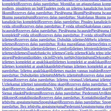
komplekti
Rezerves daļas paredzētas: Montāžas un atjaunošanas komp
podiem, pisuāriem un bidē
Tualetes podu un izlietņu kanalizācijas kom
līkumi
Rezerves daļas paredzētas: Pieslēguma līkumi
Pieslēguma īscau
līkumu pagarinājumi
Rezerves daļas paredzētas: Skalošanas līkumu p
kanalizācijas komplekti
Rezerves daļas paredzētas: Pisuāru kanalizāci
veida sifoni
Rezerves daļas paredzētas: P veida sifoni
Skalošanas cauru
īscaurule
Rezerves daļas paredzētas: Pieslēguma īscaurule
Pieslēguma 
komplekti
P veida sifoni
Rezerves daļas paredzētas: P veida sifoni
Piesl
izlietnes
Rezerves daļas paredzētas: Dubultās izlietnes
Mēbeļu izlietnes
izlietnes
Rezerves daļas paredzētas: Roku mazgāšanas izlietnes
Stūra r
iebūvējamas
Stūra izlietnes
Izlietnes Comfort
Izlietnes bērniem
Izlietnes
izlietnes
Izlietnes
Daudzfunkciju izlietnes
Ģipša izlietne
Klašu telpu izli
aizsegi
Piederumi
Izplūdes vāciņš
Dvieļu turētājs
Stiprinājumi
Dekoratīv
izlietnes komplekti ar apakšskapi
Izlietnes komplekti ar apakšskapi
Rez
izlietnes komplekti ar apakšskapi
Iebūvējamas izlietnes komplekti ar a
paredzētas: Izlietņu apakšskapji
Izlietnes mazām vannas istabām
Rezerv
paredzētas: Dubultajām izlietnēm
Mēbeļu izlietnēm
Rezerves daļas par
virsmas
Rezerves daļas paredzētas: Izlietņu virsmas
Uzliekamai izlietn
Uzliekamai izlietnei taisnstūra
Sānu skapji
Rezerves daļas paredzētas: 
skapji
Rezerves daļas paredzētas: Vidēji augsti skapji
Piekaramie skapji
Sienas plaukti
Piederumi
Rezerves daļas paredzētas: Piederumi
Atvilktņ
plāksnes
Kontaktligzdas
Rezerves daļas paredzētas: Kontaktligzdas
Pap
iebūvētu apgaismojumu
Spoguļskapji
Rezerves daļas paredzētas: Spog
paredzētas: Bez iebūvēta apgaismojuma
Piederumi
Apgaismojuma elem
izmantojot elektrotīklu
Rezerves daļas paredzētas: Vertikāla montāža, d