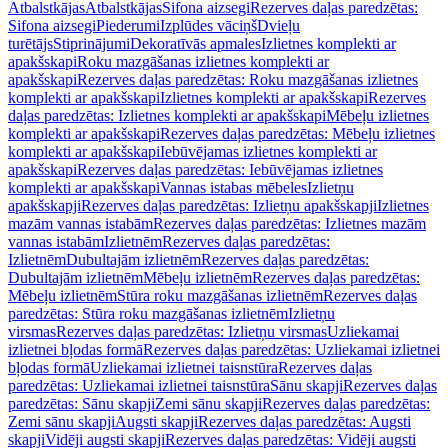
Atbalstkājas
Atbalstkājas
Sifona aizsegi
Rezerves daļas paredzētas:
Sifona aizsegi
Piederumi
Izplūdes vāciņš
Dvieļu
turētājs
Stiprinājumi
Dekoratīvās apmales
Izlietnes komplekti ar
apakšskapi
Roku mazgāšanas izlietnes komplekti ar
apakšskapi
Rezerves daļas paredzētas: Roku mazgāšanas izlietnes
komplekti ar apakšskapi
Izlietnes komplekti ar apakšskapi
Rezerves
daļas paredzētas: Izlietnes komplekti ar apakšskapi
Mēbeļu izlietnes
komplekti ar apakšskapi
Rezerves daļas paredzētas: Mēbeļu izlietnes
komplekti ar apakšskapi
Iebūvējamas izlietnes komplekti ar
apakšskapi
Rezerves daļas paredzētas: Iebūvējamas izlietnes
komplekti ar apakšskapi
Vannas istabas mēbeles
Izlietņu
apakšskapji
Rezerves daļas paredzētas: Izlietņu apakšskapji
Izlietnes
mazām vannas istabām
Rezerves daļas paredzētas: Izlietnes mazām
vannas istabām
Izlietnēm
Rezerves daļas paredzētas:
Izlietnēm
Dubultajām izlietnēm
Rezerves daļas paredzētas:
Dubultajām izlietnēm
Mēbeļu izlietnēm
Rezerves daļas paredzētas:
Mēbeļu izlietnēm
Stūra roku mazgāšanas izlietnēm
Rezerves daļas
paredzētas: Stūra roku mazgāšanas izlietnēm
Izlietņu
virsmas
Rezerves daļas paredzētas: Izlietņu virsmas
Uzliekamai
izlietnei bļodas formā
Rezerves daļas paredzētas: Uzliekamai izlietnei
bļodas formā
Uzliekamai izlietnei taisnstūra
Rezerves daļas
paredzētas: Uzliekamai izlietnei taisnstūra
Sānu skapji
Rezerves daļas
paredzētas: Sānu skapji
Zemi sānu skapji
Rezerves daļas paredzētas:
Zemi sānu skapji
Augsti skapji
Rezerves daļas paredzētas: Augsti
skapji
Vidēji augsti skapji
Rezerves daļas paredzētas: Vidēji augsti