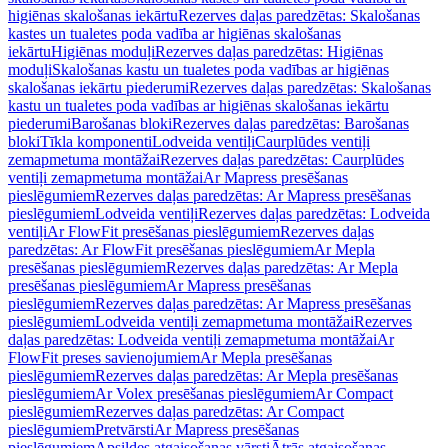
higiēnas skalošanas iekārtu
Rezerves daļas paredzētas: Skalošanas
kastes un tualetes poda vadība ar higiēnas skalošanas
iekārtu
Higiēnas moduļi
Rezerves daļas paredzētas: Higiēnas
moduļi
Skalošanas kastu un tualetes poda vadības ar higiēnas
skalošanas iekārtu piederumi
Rezerves daļas paredzētas: Skalošanas
kastu un tualetes poda vadības ar higiēnas skalošanas iekārtu
piederumi
Barošanas bloki
Rezerves daļas paredzētas: Barošanas
bloki
Tīkla komponenti
Lodveida ventiļi
Caurplūdes ventiļi
zemapmetuma montāžai
Rezerves daļas paredzētas: Caurplūdes
ventiļi zemapmetuma montāžai
Ar Mapress presēšanas
pieslēgumiem
Rezerves daļas paredzētas: Ar Mapress presēšanas
pieslēgumiem
Lodveida ventiļi
Rezerves daļas paredzētas: Lodveida
ventiļi
Ar FlowFit presēšanas pieslēgumiem
Rezerves daļas
paredzētas: Ar FlowFit presēšanas pieslēgumiem
Ar Mepla
presēšanas pieslēgumiem
Rezerves daļas paredzētas: Ar Mepla
presēšanas pieslēgumiem
Ar Mapress presēšanas
pieslēgumiem
Rezerves daļas paredzētas: Ar Mapress presēšanas
pieslēgumiem
Lodveida ventiļi zemapmetuma montāžai
Rezerves
daļas paredzētas: Lodveida ventiļi zemapmetuma montāžai
Ar
FlowFit preses savienojumiem
Ar Mepla presēšanas
pieslēgumiem
Rezerves daļas paredzētas: Ar Mepla presēšanas
pieslēgumiem
Ar Volex presēšanas pieslēgumiem
Ar Compact
pieslēgumiem
Rezerves daļas paredzētas: Ar Compact
pieslēgumiem
Pretvārsti
Ar Mapress presēšanas
pieslēgumiem
Apsildes atgaisošanas vārsti
Ātrās atgaisošanas