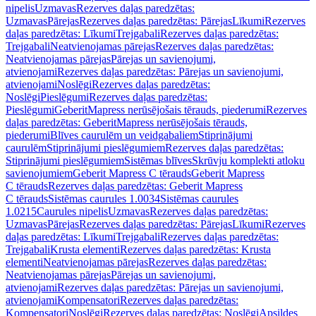
nipelis
Uzmavas
Rezerves daļas paredzētas:
Uzmavas
Pārejas
Rezerves daļas paredzētas: Pārejas
Līkumi
Rezerves
daļas paredzētas: Līkumi
Trejgabali
Rezerves daļas paredzētas:
Trejgabali
Neatvienojamas pārejas
Rezerves daļas paredzētas:
Neatvienojamas pārejas
Pārejas un savienojumi,
atvienojami
Rezerves daļas paredzētas: Pārejas un savienojumi,
atvienojami
Noslēgi
Rezerves daļas paredzētas:
Noslēgi
Pieslēgumi
Rezerves daļas paredzētas:
Pieslēgumi
GeberitMapress nerūsējošais tērauds, piederumi
Rezerves
daļas paredzētas: GeberitMapress nerūsējošais tērauds,
piederumi
Blīves caurulēm un veidgabaliem
Stiprinājumi
caurulēm
Stiprinājumi pieslēgumiem
Rezerves daļas paredzētas:
Stiprinājumi pieslēgumiem
Sistēmas blīves
Skrūvju komplekti atloku
savienojumiem
Geberit Mapress C tērauds
Geberit Mapress
C tērauds
Rezerves daļas paredzētas: Geberit Mapress
C tērauds
Sistēmas caurules 1.0034
Sistēmas caurules
1.0215
Caurules nipelis
Uzmavas
Rezerves daļas paredzētas:
Uzmavas
Pārejas
Rezerves daļas paredzētas: Pārejas
Līkumi
Rezerves
daļas paredzētas: Līkumi
Trejgabali
Rezerves daļas paredzētas:
Trejgabali
Krusta elementi
Rezerves daļas paredzētas: Krusta
elementi
Neatvienojamas pārejas
Rezerves daļas paredzētas:
Neatvienojamas pārejas
Pārejas un savienojumi,
atvienojami
Rezerves daļas paredzētas: Pārejas un savienojumi,
atvienojami
Kompensatori
Rezerves daļas paredzētas:
Kompensatori
Noslēgi
Rezerves daļas paredzētas: Noslēgi
Apsildes