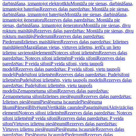
darbināšana, izmantojot elektrotīklu
Montāža pie sienas, darbināšana,
izmantojot baterijas
Rezerves daļas paredzētas: Montāža pie sienas,
darbināšana, izmantojot baterijas
Montāža pie sienas, darbināšana,
izmantojot ģeneratoru
Rezerves daļas paredzētas: Montāža pie
sienas, darbināšana, izmantojot ģeneratoru
Montāža pie sienas, divu
rokturu maisītājs
Rezerves daļas paredzētas: Montāža pie sienas, divu
rokturu maisītājs
Piederumi
Rezerves daļas paredzētas:
Piederumi
Izlietnes maisītājiem
Rezerves daļas paredzētas: Izlietnes
maisītājiem
Mazgāšanas vietas, virtuves izlietņu, ierīču un lieto
izlietņu savienotājelementi
Noteces sifoni izlietnēm
Rezerves daļas
paredzētas: Noteces sifoni izlietnēm
P veida sifoni
Rezerves daļas
paredzētas: P veida sifoni
P veida sifoni, vietu taupoši
modeļi
Rezerves daļas paredzētas: P veida sifoni, vietu taupoši
modeļi
Pudeļsifoni izlietnēm
Rezerves daļas paredzētas: Pudeļsifoni
izlietnēm
Pudeļsifoni izlietnēm, vietu taupošs modelis
Rezerves daļas
paredzētas: Pudeļsifoni izlietnēm, vietu taupošs
modelis
Zemapmetuma sifoni
Rezerves daļas paredzētas:
Zemapmetuma sifoni
Izlietnes pieslēgumi
Rezerves daļas paredzētas:
Izlietnes pieslēgumi
Pieslēguma īscaurule
Pieslēguma
līkumi
Pārsegi
Blīvējumi
Vertikālās caurules
Pagarinājumi
Aktivizācijas
elementi
Noteces sifoni izlietnēm
Rezerves daļas paredzētas: Noteces
sifoni izlietnēm
P veida sifoni
Rezerves daļas paredzētas: P veida
sifoni
Virtuves izlietņu pieslēgumi
Rezerves daļas paredzētas:
Virtuves izlietņu pieslēgumi
Pieslēguma īscaurule
Rezerves daļas
paredzētas: Pieslēguma īscaurule
Piederumi
Rezerves daļas