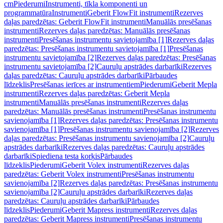
cm
Piederumi
Instrumenti, tīkla komponenti un
programmatūra
Instrumenti
Geberit FlowFit instrumenti
Rezerves
daļas paredzētas: Geberit FlowFit instrumenti
Manuālās presēšanas
instrumenti
Rezerves daļas paredzētas: Manuālās presēšanas
instrumenti
Presēšanas instrumentu savietojamība [1]
Rezerves daļas
paredzētas: Presēšanas instrumentu savietojamība [1]
Presēšanas
instrumentu savietojamība [2]
Rezerves daļas paredzētas: Presēšanas
instrumentu savietojamība [2]
Cauruļu apstrādes darbarīki
Rezerves
daļas paredzētas: Cauruļu apstrādes darbarīki
Pārbaudes
līdzeklis
Presēšanas ierīces ar instrumentiem
Piederumi
Geberit Mepla
instrumenti
Rezerves daļas paredzētas: Geberit Mepla
instrumenti
Manuālās presēšanas instrumenti
Rezerves daļas
paredzētas: Manuālās presēšanas instrumenti
Presēšanas instrumentu
savienojamība [1]
Rezerves daļas paredzētas: Presēšanas instrumentu
savienojamība [1]
Presēšanas instrumentu savienojamība [2]
Rezerves
daļas paredzētas: Presēšanas instrumentu savienojamība [2]
Cauruļu
apstrādes darbarīki
Rezerves daļas paredzētas: Cauruļu apstrādes
darbarīki
Spiediena testa korķis
Pārbaudes
līdzeklis
Piederumi
Geberit Volex instrumenti
Rezerves daļas
paredzētas: Geberit Volex instrumenti
Presēšanas instrumentu
savienojamība [2]
Rezerves daļas paredzētas: Presēšanas instrumentu
savienojamība [2]
Cauruļu apstrādes darbarīki
Rezerves daļas
paredzētas: Cauruļu apstrādes darbarīki
Pārbaudes
līdzeklis
Piederumi
Geberit Mapress instrumenti
Rezerves daļas
paredzētas: Geberit Mapress instrumenti
Presēšanas instrumentu