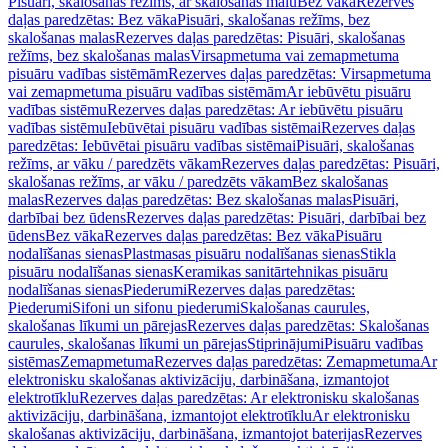
Pisuāri, skalošanas režīms, ar skalošanas malu
Bez vāka
Rezerves
daļas paredzētas: Bez vāka
Pisuāri, skalošanas režīms, bez
skalošanas malas
Rezerves daļas paredzētas: Pisuāri, skalošanas
režīms, bez skalošanas malas
Virsapmetuma vai zemapmetuma
pisuāru vadības sistēmām
Rezerves daļas paredzētas: Virsapmetuma
vai zemapmetuma pisuāru vadības sistēmām
Ar iebūvētu pisuāru
vadības sistēmu
Rezerves daļas paredzētas: Ar iebūvētu pisuāru
vadības sistēmu
Iebūvētai pisuāru vadības sistēmai
Rezerves daļas
paredzētas: Iebūvētai pisuāru vadības sistēmai
Pisuāri, skalošanas
režīms, ar vāku / paredzēts vākam
Rezerves daļas paredzētas: Pisuāri,
skalošanas režīms, ar vāku / paredzēts vākam
Bez skalošanas
malas
Rezerves daļas paredzētas: Bez skalošanas malas
Pisuāri,
darbībai bez ūdens
Rezerves daļas paredzētas: Pisuāri, darbībai bez
ūdens
Bez vāka
Rezerves daļas paredzētas: Bez vāka
Pisuāru
nodalīšanas sienas
Plastmasas pisuāru nodalīšanas sienas
Stikla
pisuāru nodalīšanas sienas
Keramikas sanitārtehnikas pisuāru
nodalīšanas sienas
Piederumi
Rezerves daļas paredzētas:
Piederumi
Sifoni un sifonu piederumi
Skalošanas caurules,
skalošanas līkumi un pārejas
Rezerves daļas paredzētas: Skalošanas
caurules, skalošanas līkumi un pārejas
Stiprinājumi
Pisuāru vadības
sistēmas
Zemapmetuma
Rezerves daļas paredzētas: Zemapmetuma
Ar
elektronisku skalošanas aktivizāciju, darbināšana, izmantojot
elektrotīklu
Rezerves daļas paredzētas: Ar elektronisku skalošanas
aktivizāciju, darbināšana, izmantojot elektrotīklu
Ar elektronisku
skalošanas aktivizāciju, darbināšana, izmantojot baterijas
Rezerves