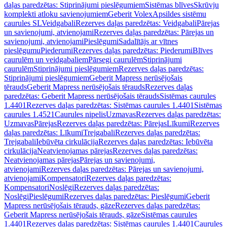
daļas paredzētas: Stiprinājumi pieslēgumiem
Sistēmas blīves
Skrūvju
komplekti atloku savienojumiem
Geberit Volex
Apsildes sistēmu
caurules SL
Veidgabali
Rezerves daļas paredzētas: Veidgabali
Pārejas
un savienojumi, atvienojami
Rezerves daļas paredzētas: Pārejas un
savienojumi, atvienojami
Pieslēgumi
Sadalītājs ar vītnes
pieslēgumu
Piederumi
Rezerves daļas paredzētas: Piederumi
Blīves
caurulēm un veidgabaliem
Pārsegi caurulēm
Stiprinājumi
caurulēm
Stiprinājumi pieslēgumiem
Rezerves daļas paredzētas:
Stiprinājumi pieslēgumiem
Geberit Mapress nerūsējošais
tērauds
Geberit Mapress nerūsējošais tērauds
Rezerves daļas
paredzētas: Geberit Mapress nerūsējošais tērauds
Sistēmas caurules
1.4401
Rezerves daļas paredzētas: Sistēmas caurules 1.4401
Sistēmas
caurules 1.4521
Caurules nipelis
Uzmavas
Rezerves daļas paredzētas:
Uzmavas
Pārejas
Rezerves daļas paredzētas: Pārejas
Līkumi
Rezerves
daļas paredzētas: Līkumi
Trejgabali
Rezerves daļas paredzētas:
Trejgabali
Iebūvēta cirkulācija
Rezerves daļas paredzētas: Iebūvēta
cirkulācija
Neatvienojamas pārejas
Rezerves daļas paredzētas:
Neatvienojamas pārejas
Pārejas un savienojumi,
atvienojami
Rezerves daļas paredzētas: Pārejas un savienojumi,
atvienojami
Kompensatori
Rezerves daļas paredzētas:
Kompensatori
Noslēgi
Rezerves daļas paredzētas:
Noslēgi
Pieslēgumi
Rezerves daļas paredzētas: Pieslēgumi
Geberit
Mapress nerūsējošais tērauds, gāze
Rezerves daļas paredzētas:
Geberit Mapress nerūsējošais tērauds, gāze
Sistēmas caurules
1.4401
Rezerves daļas paredzētas: Sistēmas caurules 1.4401
Caurules