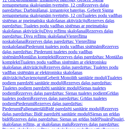
zemapmetuma skalojamām tvertnēm, 12 cm
Rezerves daļas
paredzētas: Darbināšanai, izmantojot baterijas, Geberit Sigma
zemapmetuma skalojamām tvertnēm, 12 cm
Tualetes podu vadības
sistēmas ar pneimatisku skalošanas aktivizāciju
Rezerves daļas
paredzētas: Tualetes podu vadības sistēmas ar pneimatisku
skalošanas aktivizāciju
Divu režīmu skalošanai
Rezerves daļas
paredzētas: Divu režīmu skalošanai
Vienrežīma
noskalošanai
Rezerves daļas paredzētas: Vienrežīma
noskalošanai
Piederumi tualetes podu vadības sistēmām
Rezerves
daļas paredzētas: Piederumi tualetes podu vadības
sistēmām
Montāžas komplekti
Rezerves daļas paredzētas: Montāžas
komplekti
Tualetes podu vadības sistēmām ar elektronisku
skalošanas aktivizāciju
Rezerves daļas paredzētas: Tualetes podu
vadības sistēmām ar elektronisku skalošanas
aktivizāciju
Savienojumi
Geberit Monolith sanitārie moduļi
Tualetes
podiem paredzēti sanitārie moduļi
Rezerves daļas paredzētas:
Tualetes podiem paredzēti sanitārie moduļi
Sienas tualetes
podiem
Rezerves daļas paredzētas: Sienas tualetes podiem
Grīdas
tualetes podiem
Rezerves daļas paredzētas: Grīdas tualetes
podiem
Piederumi
Rezerves daļas paredzētas:
Piederumi
Palīgmateriāli
Bidē paredzēti sanitārie moduļi
Rezerves
daļas paredzētas: Bidē paredzēti sanitārie moduļi
Sienas un grīdas
bidē
Rezerves daļas paredzētas: Sienas un grīdas bidē
Pisuārs
Pisuāri,
skalošanas režīms, ar skalošanas malu
Rezerves daļas paredzētas: