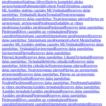
pieslēgumiem
Sistēmas blīves
Skrūvju komplekti atloku
savienojumiem
Palīgmateriāli
Geberit PushFit
Sistēmu caurules
ML
Apsildes sistēmu caurules ML
Veidgabali
Rezerves daļas
paredzētas: Veidgabali
Līkumi
Trejgabali
Neatvienojamas
pārejas
Rezerves daļas paredzētas: Neatvienojamas pārejas
Pārejas un
savienojumi, atvienojami
Pieslēgumi
Sadalītājs ar vītnes
pieslēgumu
Apsildes pieslēgumi
Piederumi
Rezerves daļas paredzētas:
Piederumi
Blīves caurulēm un veidgabaliem
Pārsegi
caurulēm
Stiprinājumi caurulēm
Stiprinājumi pieslēgumiem
Rezerves
daļas paredzētas: Stiprinājumi pieslēgumiem
Geberit Mepla
Sistēmu
caurules ML
Apsildes sistēmu caurules ML
Veidgabali
Rezerves daļas
paredzētas: Veidgabali
Savienojumi
Rezerves daļas paredzētas:
Savienojumi
Pārejas
Rezerves daļas paredzētas:
Pārejas
Līkumi
Rezerves daļas paredzētas: Līkumi
Trejgabali
Rezerves
daļas paredzētas: Trejgabali
Iebūvēta cirkulācija
Rezerves daļas
paredzētas: Iebūvēta cirkulācija
Neatvienojamas pārejas
Rezerves
daļas paredzētas: Neatvienojamas pārejas
Pārejas un savienojumi,
atvienojami
Rezerves daļas paredzētas: Pārejas un savienojumi,
atvienojami
Noslēgi
Rezerves daļas paredzētas:
Noslēgi
Pieslēgumi
Rezerves daļas paredzētas: Pieslēgumi
Sadalītājs
ar vītnes pieslēgumu
Apsildes trejgabals
Rezerves daļas paredzētas:
Apsildes trejgabals
Apsildes pieslēgumi
Rezerves daļas paredzētas:
Apsildes pieslēgumi
Piederumi
Rezerves daļas paredzētas:
Piederumi
Blīves caurulēm un veidgabaliem
Pārsegi
caurulēm
Stiprinājumi caurulēm
Stiprinājumi pieslēgumiem
Rezerves