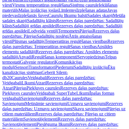
vārsti
Virsmu temperatūras regulēšana
Sistēmu caurule
Ieklāšanas
materiāls
Malas izolācijas joslas
Līmlentes
Izplešanas adatas
Javas
piedevas
Izplešanās šuves
Cauruļu līkumu balsti
Sadales skapji
Metāla
sadales skapji
Sadalītāju klāsts
Rezerves daļas paredzētas: Sadalītāju
klāsts
Sadalītāji grīdas apsildei
Rezerves daļas paredzētas: Sadalītāji
grīdas apsildei
Lodveida ventiļi
Termometrs
Pārejas
Rezerves daļas
paredzētas: Pārejas
Sadalītāju noslēgi
Ātrās atgaisošanas
vārsti
Plūsmas sadalītājs
Temperatūras regulēšanas vienības
Rezerves
daļas paredzētas: Temperatūras regulēšanas vienības
Apsildes
elementu sadalītāji
Rezerves daļas paredzētas: Apsildes elementu
sadalītāji
Apvadi
Regulēšanas komponenti
Servopiedziņas
Telpas
termostati
Galvenie regulatori
Komunikācijas
moduļi
Sensori
Transformatori
Piederumi
Sadalītāju izolācija
Ēku
kanalizācijas sistēmas
Geberit Silent-
db20
Caurules
Veidgabali
Rezerves daļas paredzētas:
Veidgabali
Līkumi
Atzari
Rezerves daļas paredzētas:
Atzari
Pārejas
Piekļuves caurules
Rezerves daļas paredzētas:
Piekļuves caurules
Veidgabali SuperTube
Līkumi
Īpašas formas
veidgabali
Savienojumi
Rezerves daļas paredzētas:
Savienojumi
Metināmie savienojumi
Uzmavu savienojumi
Rezerves
daļas paredzētas: Uzmavu savienojumi
Skavu savienojumi
Pārejas uz
citiem materiāliem
Rezerves daļas paredzētas: Pārejas uz citiem
materiāliem
Savienotājelementi
Rezerves daļas paredzētas:
Savienotājelementi
Pieslēguma līkumi
Rezerves daļas paredzētas: