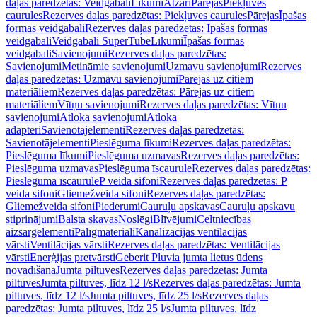
daļas paredzētas: Veidgabali
Līkumi
Atzari
Pārejas
Piekļuves
caurules
Rezerves daļas paredzētas: Piekļuves caurules
Pārejas
Īpašas
formas veidgabali
Rezerves daļas paredzētas: Īpašas formas
veidgabali
Veidgabali SuperTube
Līkumi
Īpašas formas
veidgabali
Savienojumi
Rezerves daļas paredzētas:
Savienojumi
Metināmie savienojumi
Uzmavu savienojumi
Rezerves
daļas paredzētas: Uzmavu savienojumi
Pārejas uz citiem
materiāliem
Rezerves daļas paredzētas: Pārejas uz citiem
materiāliem
Vītņu savienojumi
Rezerves daļas paredzētas: Vītņu
savienojumi
Atloka savienojumi
Atloka
adapteri
Savienotājelementi
Rezerves daļas paredzētas:
Savienotājelementi
Pieslēguma līkumi
Rezerves daļas paredzētas:
Pieslēguma līkumi
Pieslēguma uzmavas
Rezerves daļas paredzētas:
Pieslēguma uzmavas
Pieslēguma īscaurule
Rezerves daļas paredzētas:
Pieslēguma īscaurule
P veida sifoni
Rezerves daļas paredzētas: P
veida sifoni
Gliemežveida sifoni
Rezerves daļas paredzētas:
Gliemežveida sifoni
Piederumi
Cauruļu apskavas
Cauruļu apskavu
stiprinājumi
Balsta skavas
Noslēgi
Blīvējumi
Celtniecības
aizsargelementi
Palīgmateriāli
Kanalizācijas ventilācijas
vārsti
Ventilācijas vārsti
Rezerves daļas paredzētas: Ventilācijas
vārsti
Enerģijas pretvārsti
Geberit Pluvia jumta lietus ūdens
novadīšana
Jumta piltuves
Rezerves daļas paredzētas: Jumta
piltuves
Jumta piltuves, līdz 12 l/s
Rezerves daļas paredzētas: Jumta
piltuves, līdz 12 l/s
Jumta piltuves, līdz 25 l/s
Rezerves daļas
paredzētas: Jumta piltuves, līdz 25 l/s
Jumta piltuves, līdz