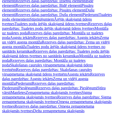
elementi
Rezerves daļas paredzētas: Izlietņu elementi
Bidē
elementi
Rezerves daļas paredzētas: Bidē elementi
Pisuāru
elementi
Rezerves daļas paredzētas: Pisuāru elementi
Dušu
elementi
Rezerves daļas paredzētas: Dušu elementi
Piederumi
Tualetes
podu elementiem
Stiprinājumiem
Ārējās skalojamā ūdens
tvertnes
Tualetes podu ārējās skalojamā ūdens tvertnes
Rezerves daļas
paredzētas: Tualetes podu ārējās skalojamā ūdens tvertnes
Montāža
uz tualetes poda
Rezerves daļas paredzētas: Montāža uz tualetes
poda
Augstu iekārts
Rezerves daļas paredzētas: Augstu iekārts
Zema
un vidēji augsta montāža
Rezerves daļas paredzētas: Zema un vidēji
augsta montāža
Tualetes podu ārējās skalojamā ūdens tvertnes no
sanitārās keramikas
Rezerves daļas paredzētas: Tualetes podu ārējās
skalojamā ūdens tvertnes no sanitārās keramikas
Montāža uz tualetes
poda
Rezerves daļas paredzētas: Montāža uz tualetes
poda
Skalošanas caurules virsapmetuma skalojamā ūdens
tvertnēm
Rezerves daļas paredzētas: Skalošanas caurules
virsapmetuma skalojamā ūdens tvertnēm
Augstu iekārts
Rezerves
daļas paredzētas: Augstu iekārts
Zema un vidēji augsta
montāža
Piederumi
Rezerves daļas paredzētas:
Piederumi
Pieslēgumi
Rezerves daļas paredzētas: Pieslēgumi
Stūra
vārsti
Manšetes
Zemapmetuma skalojamās tvertnes
Sigma
zemapmetuma skalojamās tvertnes
Rezerves daļas paredzētas: Sigma
zemapmetuma skalojamās tvertnes
Omega zemapmetuma skalojamās
tvertnes
Rezerves daļas paredzētas: Omega zemapmetuma
skalojamās tvertnes
Delta zemapmetuma skalojamās