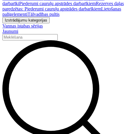
darbarīki
Piederumi cauruļu apstrādes darbarīkiem
Rezerves daļas
paredzētas: Piederumi cauruļu apstrādes darbarīkiem
Lietošanas
palīgelementi
Tālvadības pultis
Izstrādājumu kategorijas
Vannas istabas sērijas
Jaunumi