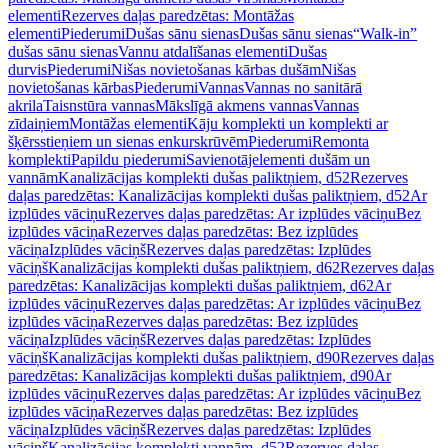
elementi
Rezerves daļas paredzētas: Montāžas
elementi
Piederumi
Dušas sānu sienas
Dušas sānu sienas
“Walk-in”
dušas sānu sienas
Vannu atdalīšanas elementi
Dušas
durvis
Piederumi
Nišas novietošanas kārbas dušām
Nišas
novietošanas kārbas
Piederumi
Vannas
Vannas no sanitārā
akrila
Taisnstūra vannas
Mākslīgā akmens vannas
Vannas
zīdaiņiem
Montāžas elementi
Kāju komplekti un komplekti ar
šķērsstieņiem un sienas enkurskrūvēm
Piederumi
Remonta
komplekti
Papildu piederumi
Savienotājelementi dušām un
vannām
Kanalizācijas komplekti dušas paliktņiem, d52
Rezerves
daļas paredzētas: Kanalizācijas komplekti dušas paliktņiem, d52
Ar
izplūdes vāciņu
Rezerves daļas paredzētas: Ar izplūdes vāciņu
Bez
izplūdes vāciņa
Rezerves daļas paredzētas: Bez izplūdes
vāciņa
Izplūdes vāciņš
Rezerves daļas paredzētas: Izplūdes
vāciņš
Kanalizācijas komplekti dušas paliktņiem, d62
Rezerves daļas
paredzētas: Kanalizācijas komplekti dušas paliktņiem, d62
Ar
izplūdes vāciņu
Rezerves daļas paredzētas: Ar izplūdes vāciņu
Bez
izplūdes vāciņa
Rezerves daļas paredzētas: Bez izplūdes
vāciņa
Izplūdes vāciņš
Rezerves daļas paredzētas: Izplūdes
vāciņš
Kanalizācijas komplekti dušas paliktņiem, d90
Rezerves daļas
paredzētas: Kanalizācijas komplekti dušas paliktņiem, d90
Ar
izplūdes vāciņu
Rezerves daļas paredzētas: Ar izplūdes vāciņu
Bez
izplūdes vāciņa
Rezerves daļas paredzētas: Bez izplūdes
vāciņa
Izplūdes vāciņš
Rezerves daļas paredzētas: Izplūdes
vāciņš
Kanalizācijas komplekti vannām, d52
Rezerves daļas