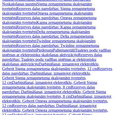
Noskalošanas taustiņi
Sigma zemapmetuma skalojamām
tvertnēm
Rezerves daļas paredzētas: Sigma zemapmetuma
skalojamām tvertnēm
Omega zemapmetuma skalojamām
tvertnēm
Rezerves daļas paredzētas: Omega zemapmetuma
skalojamām tvertnēm
Kappa zemapmetuma skalojamām
tvertnēm
Rezerves daļas paredzētas: Kappa zemapmetuma
skalojamām tvertnēm
Delta zemapmetuma skalojamām
tvertnēm
Rezerves daļas paredzētas: Delta zemapmetuma
skalojamām tvertnēm
Twinline zemapmetuma skalojamām
tvertnēm
Rezerves daļas paredzētas: Twinline zemapmetuma
skalojamām tvertnēm
Piederumi
Palīgmateriāli
Tualetes podu vadības
sistēmas ar elektronisku skalošanas aktivizāciju
Rezerves daļas
paredzētas: Tualetes podu vadības sistēmas ar elektronisku
skalošanas aktivizāciju
Darbināšanai, izmantojot elektrotīklu,
Geberit Sigma zemapmetuma skalojamām tvertnēm, 12 cm
Rezerves
daļas paredzētas: Darbināšanai, izmantojot elektrotīklu,
Geberit Sigma zemapmetuma skalojamām tvertnēm,
12 cm
Darbināšanai, izmantojot elektrotīklu, Geberit Sigma
zemapmetuma skalojamām tvertnēm, 8 cm
Rezerves daļas
paredzētas: Darbināšanai, izmantojot elektrotīklu, Geberit Sigma
zemapmetuma skalojamām tvertnēm, 8 cm
Darbināšanai, izmantojot
elektrotīklu, Geberit Omega zemapmetuma skalojamām tvertnēm,
12 cm
Rezerves daļas paredzētas: Darbināšanai, izmantojot
elektrotīklu, Geberit Omega zemapmetuma skalojamām tvertnēm,
12 cm
Darbināšanai, izmantojot baterijas, Geberit Sigma