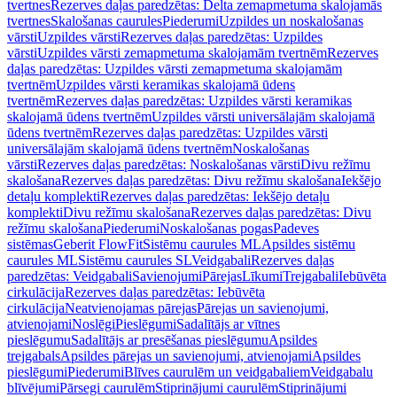
tvertnes
Rezerves daļas paredzētas: Delta zemapmetuma skalojamās
tvertnes
Skalošanas caurules
Piederumi
Uzpildes un noskalošanas
vārsti
Uzpildes vārsti
Rezerves daļas paredzētas: Uzpildes
vārsti
Uzpildes vārsti zemapmetuma skalojamām tvertnēm
Rezerves
daļas paredzētas: Uzpildes vārsti zemapmetuma skalojamām
tvertnēm
Uzpildes vārsti keramikas skalojamā ūdens
tvertnēm
Rezerves daļas paredzētas: Uzpildes vārsti keramikas
skalojamā ūdens tvertnēm
Uzpildes vārsti universālajām skalojamā
ūdens tvertnēm
Rezerves daļas paredzētas: Uzpildes vārsti
universālajām skalojamā ūdens tvertnēm
Noskalošanas
vārsti
Rezerves daļas paredzētas: Noskalošanas vārsti
Divu režīmu
skalošana
Rezerves daļas paredzētas: Divu režīmu skalošana
Iekšējo
detaļu komplekti
Rezerves daļas paredzētas: Iekšējo detaļu
komplekti
Divu režīmu skalošana
Rezerves daļas paredzētas: Divu
režīmu skalošana
Piederumi
Noskalošanas pogas
Padeves
sistēmas
Geberit FlowFit
Sistēmu caurules ML
Apsildes sistēmu
caurules ML
Sistēmu caurules SL
Veidgabali
Rezerves daļas
paredzētas: Veidgabali
Savienojumi
Pārejas
Līkumi
Trejgabali
Iebūvēta
cirkulācija
Rezerves daļas paredzētas: Iebūvēta
cirkulācija
Neatvienojamas pārejas
Pārejas un savienojumi,
atvienojami
Noslēgi
Pieslēgumi
Sadalītājs ar vītnes
pieslēgumu
Sadalītājs ar presēšanas pieslēgumu
Apsildes
trejgabals
Apsildes pārejas un savienojumi, atvienojami
Apsildes
pieslēgumi
Piederumi
Blīves caurulēm un veidgabaliem
Veidgabalu
blīvējumi
Pārsegi caurulēm
Stiprinājumi caurulēm
Stiprinājumi