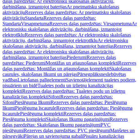
daļas paredzētas: Ar elektronisku skalošanas aktivizāciju,
darbināšana, izmantojot baterijas
Ar pneimatisku skalošanas
aktivizāciju
Rezerves daļas paredzētas: Ar pneimatisku skalošanas
aktivizāciju
Standarta
Rezerves daļas paredzētas:
Standarta
Virsapmetuma
Rezerves daļas paredzētas: Virsapmetuma
Ar
elektronisku skalošanas aktivizāciju, darbināšana, izmantojot
elektrotīklu
Rezerves daļas paredzētas: Ar elektronisku skalošanas
aktivizāciju, darbināšana, izmantojot elektrotīklu
Ar elektronisku
skalošanas aktivizāciju, darbināšana, izmantojot baterijas
Rezerves
daļas paredzētas: Ar elektronisku skalošanas aktivizāciju,
darbināšana, izmantojot baterijas
Piederumi
Rezerves daļas
paredzētas: Piederumi
Montāžas un atjaunošanas komplekti
Rezerves
daļas paredzētas: Montāžas un atjaunošanas komplekti
Skalošanas
caurules, skalošanas līkumi un pārejas
Pārsegplāksnes
Iebūvētas
vadības
Lietošanas palīgelementi
Savienotājelementi tualetes podiem,
pisuāriem un bidē
Tualetes podu un izlietņu kanalizācijas
komplekti
Rezerves daļas paredzētas: Tualetes podu un izlietņu
kanalizācijas komplekti
Sifoni
Rezerves daļas paredzētas:
Sifoni
Pieslēguma līkumi
Rezerves daļas paredzētas: Pieslēguma
līkumi
Pieslēguma īscaurule
Rezerves daļas paredzētas: Pieslēguma
īscaurule
Pieslēguma komplekti
Rezerves daļas paredzētas:
Pieslēguma komplekti
Skalošanas līkumu pagarinājumi
Rezerves
daļas paredzētas: Skalošanas līkumu pagarinājumi
PVC
pieslēgumi
Rezerves daļas paredzētas: PVC pieslēgumi
Manšetes un
pārsegvāki
Pārejas un savienojuma gabali
Pisuāru kanalizācijas