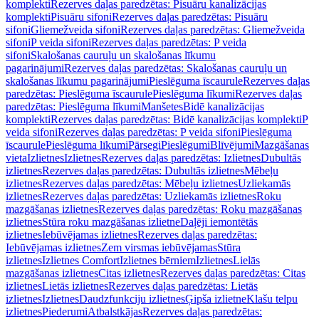
komplekti
Rezerves daļas paredzētas: Pisuāru kanalizācijas
komplekti
Pisuāru sifoni
Rezerves daļas paredzētas: Pisuāru
sifoni
Gliemežveida sifoni
Rezerves daļas paredzētas: Gliemežveida
sifoni
P veida sifoni
Rezerves daļas paredzētas: P veida
sifoni
Skalošanas cauruļu un skalošanas līkumu
pagarinājumi
Rezerves daļas paredzētas: Skalošanas cauruļu un
skalošanas līkumu pagarinājumi
Pieslēguma īscaurule
Rezerves daļas
paredzētas: Pieslēguma īscaurule
Pieslēguma līkumi
Rezerves daļas
paredzētas: Pieslēguma līkumi
Manšetes
Bidē kanalizācijas
komplekti
Rezerves daļas paredzētas: Bidē kanalizācijas komplekti
P
veida sifoni
Rezerves daļas paredzētas: P veida sifoni
Pieslēguma
īscaurule
Pieslēguma līkumi
Pārsegi
Pieslēgumi
Blīvējumi
Mazgāšanas
vieta
Izlietnes
Izlietnes
Rezerves daļas paredzētas: Izlietnes
Dubultās
izlietnes
Rezerves daļas paredzētas: Dubultās izlietnes
Mēbeļu
izlietnes
Rezerves daļas paredzētas: Mēbeļu izlietnes
Uzliekamās
izlietnes
Rezerves daļas paredzētas: Uzliekamās izlietnes
Roku
mazgāšanas izlietnes
Rezerves daļas paredzētas: Roku mazgāšanas
izlietnes
Stūra roku mazgāšanas izlietne
Daļēji iemontētās
izlietnes
Iebūvējamas izlietnes
Rezerves daļas paredzētas:
Iebūvējamas izlietnes
Zem virsmas iebūvējamas
Stūra
izlietnes
Izlietnes Comfort
Izlietnes bērniem
Izlietnes
Lielās
mazgāšanas izlietnes
Citas izlietnes
Rezerves daļas paredzētas: Citas
izlietnes
Lietās izlietnes
Rezerves daļas paredzētas: Lietās
izlietnes
Izlietnes
Daudzfunkciju izlietnes
Ģipša izlietne
Klašu telpu
izlietnes
Piederumi
Atbalstkājas
Rezerves daļas paredzētas: