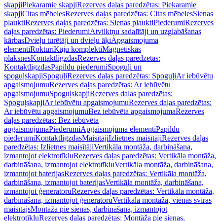
skapji
Piekaramie skapji
Rezerves daļas paredzētas: Piekaramie
skapji
Citas mēbeles
Rezerves daļas paredzētas: Citas mēbeles
Sienas
plaukti
Rezerves daļas paredzētas: Sienas plaukti
Piederumi
Rezerves
daļas paredzētas: Piederumi
Atvilktņu sadalītāji un uzglabāšanas
kārbas
Dvieļu turētāji un dvieļu āķi
Apgaismojuma
elementi
Rokturi
Kāju komplekti
Magnētiskās
plāksnes
Kontaktligzdas
Rezerves daļas paredzētas:
Kontaktligzdas
Papildu piederumi
Spoguļi un
spoguļskapji
Spoguļi
Rezerves daļas paredzētas: Spoguļi
Ar iebūvētu
apgaismojumu
Rezerves daļas paredzētas: Ar iebūvētu
apgaismojumu
Spoguļskapji
Rezerves daļas paredzētas:
Spoguļskapji
Ar iebūvētu apgaismojumu
Rezerves daļas paredzētas:
Ar iebūvētu apgaismojumu
Bez iebūvēta apgaismojuma
Rezerves
daļas paredzētas: Bez iebūvēta
apgaismojuma
Piederumi
Apgaismojuma elementi
Papildu
piederumi
Kontaktligzdas
Maisītāji
Izlietnes maisītāji
Rezerves daļas
paredzētas: Izlietnes maisītāji
Vertikāla montāža, darbināšana,
izmantojot elektrotīklu
Rezerves daļas paredzētas: Vertikāla montāža,
darbināšana, izmantojot elektrotīklu
Vertikāla montāža, darbināšana,
izmantojot baterijas
Rezerves daļas paredzētas: Vertikāla montāža,
darbināšana, izmantojot baterijas
Vertikāla montāža, darbināšana,
izmantojot ģeneratoru
Rezerves daļas paredzētas: Vertikāla montāža,
darbināšana, izmantojot ģeneratoru
Vertikāla montāža, vienas sviras
maisītājs
Montāža pie sienas, darbināšana, izmantojot
elektrotīklu
Rezerves daļas paredzētas: Montāža pie sienas,