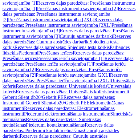
savienojamība [1]
Rezerves daļas paredzētas: Presēšanas instrumentu
savienojamība [1]
Presēšanas instrumentu savienojamība [2]
Rezerves
daļas paredzētas: Presēšanas instrumentu savienojamība
[2]
Presēšanas instrumentu savietojamība [2XL]
Rezerves daļas
paredzētas: Presēšanas instrumentu savietojamība [2XL]
Presēšanas
instrumentu savietojamība [3]
Rezerves daļas paredzētas: Presēšanas
instrumentu savietojamība [3]
Cauruļu apstrādes darbarīki
Rezerves
daļas paredzētas: Cauruļu apstrādes darbarīki
Spiediena testa
korķis
Rezerves daļas paredzētas: Spiediena testa korķis
Pārbaudes
līdzeklis
Piederumi
Presēšanas ierīces
Rezerves daļas paredzētas:
Presēšanas ierīces
Presēšanas ierīču savietojamība [1]
Rezerves daļas
paredzētas: Presēšanas ierīču savietojamība [1]
Presēšanas ierīču
savietojamība [2]
Rezerves daļas paredzētas: Presēšanas ierīču
savietojamība [2]
Presēšanas ierīču savietojamība [2XL]
Rezerves
daļas paredzētas: Presēšanas ierīču savietojamība [2XL]
Universālais
koferis
Rezerves daļas paredzētas: Universālais koferis
Universālais
koferis
Rezerves daļas paredzētas: Universālais koferis
Instrumenti
Geberit Silent-db20/Geberit PE
Rezerves daļas paredzētas:
Instrumenti Geberit Silent-db20/Geberit PE
Elektrometināšanas
instrumenti
Rezerves daļas paredzētas: Elektrometināšanas
instrumenti
Piederumi elektrometināšanas instrumentiem
Simetriskās
metināšanas
Rezerves daļas paredzētas: Simetriskās
metināšanas
Piederumi kontaktmetināšanas
Rezerves daļas
paredzētas: Piederumi kontaktmetināšanas
Cauruļu apstrādes
darbarīki
Rezerves daļas paredzētas: Cauruļu apstrādes