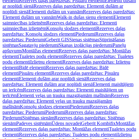
elementi
Rezerves daļas paredzētas: Pisuāru elementi
Elementi dušām
ar noplūdi sienā
Rezerves daļas paredzētas: Elementi dušām ar
noplūdi sienā
Elementi dušām un vannām
Rezerves daļas paredzētas:
Elementi dušām un vannām
Walk-in dušas sienu elementi
Elementi
saimniecības izlietnēm
Rezerves daļas paredzētas: Elementi
saimniecības izlietnēm
Konsoļu slodzes elementi
Rezerves daļas
paredzētas: Konsoļu slodzes elementi
Piederumi
Rezerves daļas
paredzētas: Piederumi
Geberit GIS
Sienas sistēmas
Stiprināšanas
sistēmas
Sagatavju piederumi
Skaņas izolācijas piederumi
Paneļu
apšuvums
Montāžas elementi
Rezerves daļas paredzētas: Montāžas
elementi
Tualetes podu elementi
Rezerves daļas paredzētas: Tualetes
podu elementi
Izlietņu elementi
Rezerves daļas paredzētas: Izlietņu
elementi
Bidē elementi
Rezerves daļas paredzētas: Bidē
elementi
Pisuāru elementi
Rezerves daļas paredzētas: Pisuāru
elementi
Elementi dušām arar noplūdi sienā
Rezerves daļas
paredzētas: Elementi dušām arar noplūdi sienā
Elementi maisītājiem
un ierīcēm
Rezerves daļas paredzētas: Elementi maisītājiem un
ierīcēm
Elementi veļas un trauku mazgājamām mašīnām
Rezerves
daļas paredzētas: Elementi veļas un trauku mazgājamām
mašīnām
Konsoļu slodzes elementi
Piederumi
Rezerves daļas
paredzētas: Piederumi
Piederumi
Rezerves daļas paredzētas:
Piederumi
Sistēmas sienām
Rezerves daļas paredzētas: Sistēmas
sienām
Padeves sistēmām
Ūdens novadei
Geberit Kombifix
Montāžas
elementi
Rezerves daļas paredzētas: Montāžas elementi
Tualetes podu
elementi
Rezerves daļas paredzētas: Tualetes podu elementi
Izlietņu