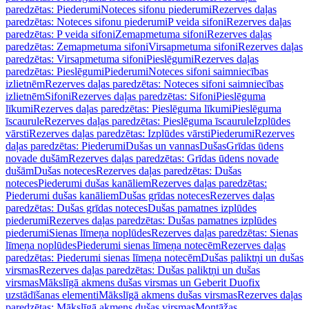
paredzētas: Piederumi
Noteces sifonu piederumi
Rezerves daļas
paredzētas: Noteces sifonu piederumi
P veida sifoni
Rezerves daļas
paredzētas: P veida sifoni
Zemapmetuma sifoni
Rezerves daļas
paredzētas: Zemapmetuma sifoni
Virsapmetuma sifoni
Rezerves daļas
paredzētas: Virsapmetuma sifoni
Pieslēgumi
Rezerves daļas
paredzētas: Pieslēgumi
Piederumi
Noteces sifoni saimniecības
izlietnēm
Rezerves daļas paredzētas: Noteces sifoni saimniecības
izlietnēm
Sifoni
Rezerves daļas paredzētas: Sifoni
Pieslēguma
līkumi
Rezerves daļas paredzētas: Pieslēguma līkumi
Pieslēguma
īscaurule
Rezerves daļas paredzētas: Pieslēguma īscaurule
Izplūdes
vārsti
Rezerves daļas paredzētas: Izplūdes vārsti
Piederumi
Rezerves
daļas paredzētas: Piederumi
Dušas un vannas
Dušas
Grīdas ūdens
novade dušām
Rezerves daļas paredzētas: Grīdas ūdens novade
dušām
Dušas noteces
Rezerves daļas paredzētas: Dušas
noteces
Piederumi dušas kanāliem
Rezerves daļas paredzētas:
Piederumi dušas kanāliem
Dušas grīdas noteces
Rezerves daļas
paredzētas: Dušas grīdas noteces
Dušas pamatnes izplūdes
piederumi
Rezerves daļas paredzētas: Dušas pamatnes izplūdes
piederumi
Sienas līmeņa noplūdes
Rezerves daļas paredzētas: Sienas
līmeņa noplūdes
Piederumi sienas līmeņa notecēm
Rezerves daļas
paredzētas: Piederumi sienas līmeņa notecēm
Dušas paliktņi un dušas
virsmas
Rezerves daļas paredzētas: Dušas paliktņi un dušas
virsmas
Mākslīgā akmens dušas virsmas un Geberit Duofix
uzstādīšanas elementi
Mākslīgā akmens dušas virsmas
Rezerves daļas
paredzētas: Mākslīgā akmens dušas virsmas
Montāžas