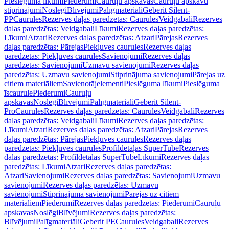
Pieslēguma līkumi
Piederumi
Cauruļu apskavas
Cauruļu apskavu
stiprinājumi
Noslēgi
Blīvējumi
Palīgmateriāli
Geberit Silent-
PP
Caurules
Rezerves daļas paredzētas: Caurules
Veidgabali
Rezerves
daļas paredzētas: Veidgabali
Līkumi
Rezerves daļas paredzētas:
Līkumi
Atzari
Rezerves daļas paredzētas: Atzari
Pārejas
Rezerves
daļas paredzētas: Pārejas
Piekļuves caurules
Rezerves daļas
paredzētas: Piekļuves caurules
Savienojumi
Rezerves daļas
paredzētas: Savienojumi
Uzmavu savienojumi
Rezerves daļas
paredzētas: Uzmavu savienojumi
Stiprinājuma savienojumi
Pārejas uz
citiem materiāliem
Savienotājelementi
Pieslēguma līkumi
Pieslēguma
īscaurule
Piederumi
Cauruļu
apskavas
Noslēgi
Blīvējumi
Palīgmateriāli
Geberit Silent-
Pro
Caurules
Rezerves daļas paredzētas: Caurules
Veidgabali
Rezerves
daļas paredzētas: Veidgabali
Līkumi
Rezerves daļas paredzētas:
Līkumi
Atzari
Rezerves daļas paredzētas: Atzari
Pārejas
Rezerves
daļas paredzētas: Pārejas
Piekļuves caurules
Rezerves daļas
paredzētas: Piekļuves caurules
Profildetaļas SuperTube
Rezerves
daļas paredzētas: Profildetaļas SuperTube
Līkumi
Rezerves daļas
paredzētas: Līkumi
Atzari
Rezerves daļas paredzētas:
Atzari
Savienojumi
Rezerves daļas paredzētas: Savienojumi
Uzmavu
savienojumi
Rezerves daļas paredzētas: Uzmavu
savienojumi
Stiprinājuma savienojumi
Pārejas uz citiem
materiāliem
Piederumi
Rezerves daļas paredzētas: Piederumi
Cauruļu
apskavas
Noslēgi
Blīvējumi
Rezerves daļas paredzētas:
Blīvējumi
Palīgmateriāli
Geberit PE
Caurules
Veidgabali
Rezerves