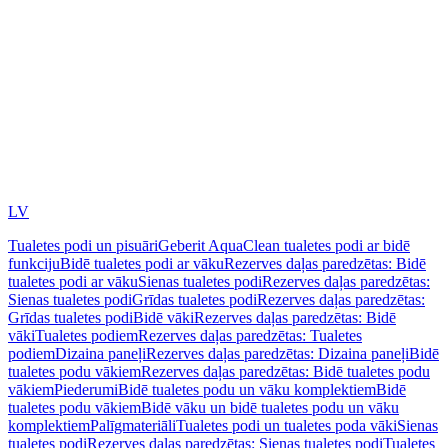
LV
Tualetes podi un pisuāri
Geberit AquaClean tualetes podi ar bidē
funkciju
Bidē tualetes podi ar vāku
Rezerves daļas paredzētas: Bidē
tualetes podi ar vāku
Sienas tualetes podi
Rezerves daļas paredzētas:
Sienas tualetes podi
Grīdas tualetes podi
Rezerves daļas paredzētas:
Grīdas tualetes podi
Bidē vāki
Rezerves daļas paredzētas: Bidē
vāki
Tualetes podiem
Rezerves daļas paredzētas: Tualetes
podiem
Dizaina paneļi
Rezerves daļas paredzētas: Dizaina paneļi
Bidē
tualetes podu vākiem
Rezerves daļas paredzētas: Bidē tualetes podu
vākiem
Piederumi
Bidē tualetes podu un vāku komplektiem
Bidē
tualetes podu vākiem
Bidē vāku un bidē tualetes podu un vāku
komplektiem
Palīgmateriāli
Tualetes podi un tualetes poda vāki
Sienas
tualetes podi
Rezerves daļas paredzētas: Sienas tualetes podi
Tualetes