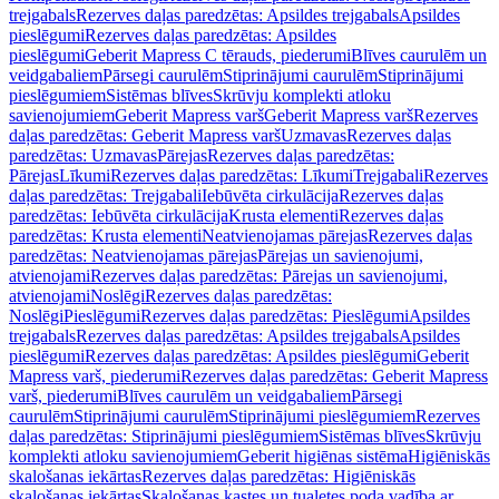
trejgabals
Rezerves daļas paredzētas: Apsildes trejgabals
Apsildes
pieslēgumi
Rezerves daļas paredzētas: Apsildes
pieslēgumi
Geberit Mapress C tērauds, piederumi
Blīves caurulēm un
veidgabaliem
Pārsegi caurulēm
Stiprinājumi caurulēm
Stiprinājumi
pieslēgumiem
Sistēmas blīves
Skrūvju komplekti atloku
savienojumiem
Geberit Mapress varš
Geberit Mapress varš
Rezerves
daļas paredzētas: Geberit Mapress varš
Uzmavas
Rezerves daļas
paredzētas: Uzmavas
Pārejas
Rezerves daļas paredzētas:
Pārejas
Līkumi
Rezerves daļas paredzētas: Līkumi
Trejgabali
Rezerves
daļas paredzētas: Trejgabali
Iebūvēta cirkulācija
Rezerves daļas
paredzētas: Iebūvēta cirkulācija
Krusta elementi
Rezerves daļas
paredzētas: Krusta elementi
Neatvienojamas pārejas
Rezerves daļas
paredzētas: Neatvienojamas pārejas
Pārejas un savienojumi,
atvienojami
Rezerves daļas paredzētas: Pārejas un savienojumi,
atvienojami
Noslēgi
Rezerves daļas paredzētas:
Noslēgi
Pieslēgumi
Rezerves daļas paredzētas: Pieslēgumi
Apsildes
trejgabals
Rezerves daļas paredzētas: Apsildes trejgabals
Apsildes
pieslēgumi
Rezerves daļas paredzētas: Apsildes pieslēgumi
Geberit
Mapress varš, piederumi
Rezerves daļas paredzētas: Geberit Mapress
varš, piederumi
Blīves caurulēm un veidgabaliem
Pārsegi
caurulēm
Stiprinājumi caurulēm
Stiprinājumi pieslēgumiem
Rezerves
daļas paredzētas: Stiprinājumi pieslēgumiem
Sistēmas blīves
Skrūvju
komplekti atloku savienojumiem
Geberit higiēnas sistēma
Higiēniskās
skalošanas iekārtas
Rezerves daļas paredzētas: Higiēniskās
skalošanas iekārtas
Skalošanas kastes un tualetes poda vadība ar