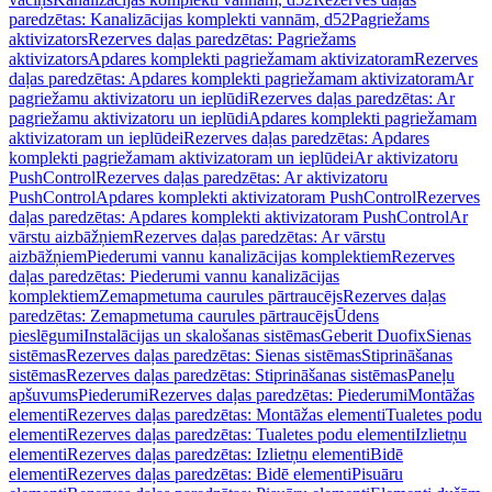
paredzētas: Kanalizācijas komplekti vannām, d52
Pagriežams
aktivizators
Rezerves daļas paredzētas: Pagriežams
aktivizators
Apdares komplekti pagriežamam aktivizatoram
Rezerves
daļas paredzētas: Apdares komplekti pagriežamam aktivizatoram
Ar
pagriežamu aktivizatoru un ieplūdi
Rezerves daļas paredzētas: Ar
pagriežamu aktivizatoru un ieplūdi
Apdares komplekti pagriežamam
aktivizatoram un ieplūdei
Rezerves daļas paredzētas: Apdares
komplekti pagriežamam aktivizatoram un ieplūdei
Ar aktivizatoru
PushControl
Rezerves daļas paredzētas: Ar aktivizatoru
PushControl
Apdares komplekti aktivizatoram PushControl
Rezerves
daļas paredzētas: Apdares komplekti aktivizatoram PushControl
Ar
vārstu aizbāžņiem
Rezerves daļas paredzētas: Ar vārstu
aizbāžņiem
Piederumi vannu kanalizācijas komplektiem
Rezerves
daļas paredzētas: Piederumi vannu kanalizācijas
komplektiem
Zemapmetuma caurules pārtraucējs
Rezerves daļas
paredzētas: Zemapmetuma caurules pārtraucējs
Ūdens
pieslēgumi
Instalācijas un skalošanas sistēmas
Geberit Duofix
Sienas
sistēmas
Rezerves daļas paredzētas: Sienas sistēmas
Stiprināšanas
sistēmas
Rezerves daļas paredzētas: Stiprināšanas sistēmas
Paneļu
apšuvums
Piederumi
Rezerves daļas paredzētas: Piederumi
Montāžas
elementi
Rezerves daļas paredzētas: Montāžas elementi
Tualetes podu
elementi
Rezerves daļas paredzētas: Tualetes podu elementi
Izlietņu
elementi
Rezerves daļas paredzētas: Izlietņu elementi
Bidē
elementi
Rezerves daļas paredzētas: Bidē elementi
Pisuāru