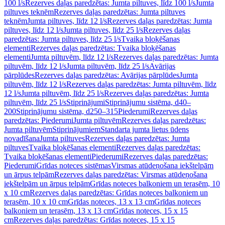
100 l/s
Rezerves daļas paredzētas: Jumta piltuves, līdz 100 l/s
Jumta
piltuves teknēm
Rezerves daļas paredzētas: Jumta piltuves
teknēm
Jumta piltuves, līdz 12 l/s
Rezerves daļas paredzētas: Jumta
piltuves, līdz 12 l/s
Jumta piltuves, līdz 25 l/s
Rezerves daļas
paredzētas: Jumta piltuves, līdz 25 l/s
Tvaika bloķēšanas
elementi
Rezerves daļas paredzētas: Tvaika bloķēšanas
elementi
Jumta piltuvēm, līdz 12 l/s
Rezerves daļas paredzētas: Jumta
piltuvēm, līdz 12 l/s
Jumta piltuvēm, līdz 25 l/s
Avārijas
pārplūdes
Rezerves daļas paredzētas: Avārijas pārplūdes
Jumta
piltuvēm, līdz 12 l/s
Rezerves daļas paredzētas: Jumta piltuvēm, līdz
12 l/s
Jumta piltuvēm, līdz 25 l/s
Rezerves daļas paredzētas: Jumta
piltuvēm, līdz 25 l/s
Stiprinājumi
Stiprinājumu sistēma, d40–
200
Stiprinājumu sistēma, d250–315
Piederumi
Rezerves daļas
paredzētas: Piederumi
Jumta piltuvēm
Rezerves daļas paredzētas:
Jumta piltuvēm
Stiprinājumiem
Standarta jumta lietus ūdens
novadīšana
Jumta piltuves
Rezerves daļas paredzētas: Jumta
piltuves
Tvaika bloķēšanas elementi
Rezerves daļas paredzētas:
Tvaika bloķēšanas elementi
Piederumi
Rezerves daļas paredzētas:
Piederumi
Grīdas noteces sistēmas
Virsmas atūdeņošana iekštelpām
un ārpus telpām
Rezerves daļas paredzētas: Virsmas atūdeņošana
iekštelpām un ārpus telpām
Grīdas noteces balkoniem un terasēm, 10
x 10 cm
Rezerves daļas paredzētas: Grīdas noteces balkoniem un
terasēm, 10 x 10 cm
Grīdas noteces, 13 x 13 cm
Grīdas noteces
balkoniem un terasēm, 13 x 13 cm
Grīdas noteces, 15 x 15
cm
Rezerves daļas paredzētas: Grīdas noteces, 15 x 15