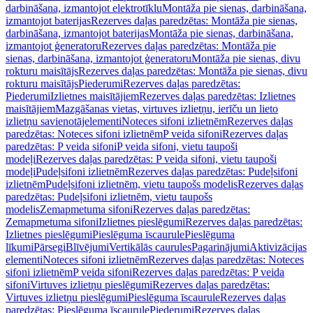
darbināšana, izmantojot elektrotīklu
Montāža pie sienas, darbināšana,
izmantojot baterijas
Rezerves daļas paredzētas: Montāža pie sienas,
darbināšana, izmantojot baterijas
Montāža pie sienas, darbināšana,
izmantojot ģeneratoru
Rezerves daļas paredzētas: Montāža pie
sienas, darbināšana, izmantojot ģeneratoru
Montāža pie sienas, divu
rokturu maisītājs
Rezerves daļas paredzētas: Montāža pie sienas, divu
rokturu maisītājs
Piederumi
Rezerves daļas paredzētas:
Piederumi
Izlietnes maisītājiem
Rezerves daļas paredzētas: Izlietnes
maisītājiem
Mazgāšanas vietas, virtuves izlietņu, ierīču un lieto
izlietņu savienotājelementi
Noteces sifoni izlietnēm
Rezerves daļas
paredzētas: Noteces sifoni izlietnēm
P veida sifoni
Rezerves daļas
paredzētas: P veida sifoni
P veida sifoni, vietu taupoši
modeļi
Rezerves daļas paredzētas: P veida sifoni, vietu taupoši
modeļi
Pudeļsifoni izlietnēm
Rezerves daļas paredzētas: Pudeļsifoni
izlietnēm
Pudeļsifoni izlietnēm, vietu taupošs modelis
Rezerves daļas
paredzētas: Pudeļsifoni izlietnēm, vietu taupošs
modelis
Zemapmetuma sifoni
Rezerves daļas paredzētas:
Zemapmetuma sifoni
Izlietnes pieslēgumi
Rezerves daļas paredzētas:
Izlietnes pieslēgumi
Pieslēguma īscaurule
Pieslēguma
līkumi
Pārsegi
Blīvējumi
Vertikālās caurules
Pagarinājumi
Aktivizācijas
elementi
Noteces sifoni izlietnēm
Rezerves daļas paredzētas: Noteces
sifoni izlietnēm
P veida sifoni
Rezerves daļas paredzētas: P veida
sifoni
Virtuves izlietņu pieslēgumi
Rezerves daļas paredzētas:
Virtuves izlietņu pieslēgumi
Pieslēguma īscaurule
Rezerves daļas
paredzētas: Pieslēguma īscaurule
Piederumi
Rezerves daļas