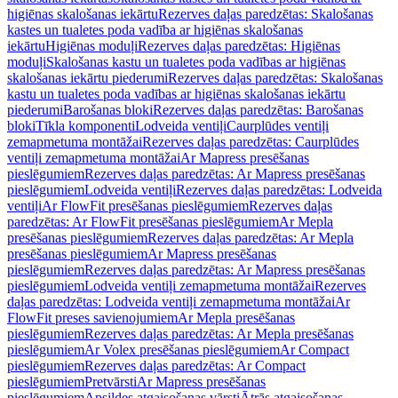
higiēnas skalošanas iekārtu
Rezerves daļas paredzētas: Skalošanas
kastes un tualetes poda vadība ar higiēnas skalošanas
iekārtu
Higiēnas moduļi
Rezerves daļas paredzētas: Higiēnas
moduļi
Skalošanas kastu un tualetes poda vadības ar higiēnas
skalošanas iekārtu piederumi
Rezerves daļas paredzētas: Skalošanas
kastu un tualetes poda vadības ar higiēnas skalošanas iekārtu
piederumi
Barošanas bloki
Rezerves daļas paredzētas: Barošanas
bloki
Tīkla komponenti
Lodveida ventiļi
Caurplūdes ventiļi
zemapmetuma montāžai
Rezerves daļas paredzētas: Caurplūdes
ventiļi zemapmetuma montāžai
Ar Mapress presēšanas
pieslēgumiem
Rezerves daļas paredzētas: Ar Mapress presēšanas
pieslēgumiem
Lodveida ventiļi
Rezerves daļas paredzētas: Lodveida
ventiļi
Ar FlowFit presēšanas pieslēgumiem
Rezerves daļas
paredzētas: Ar FlowFit presēšanas pieslēgumiem
Ar Mepla
presēšanas pieslēgumiem
Rezerves daļas paredzētas: Ar Mepla
presēšanas pieslēgumiem
Ar Mapress presēšanas
pieslēgumiem
Rezerves daļas paredzētas: Ar Mapress presēšanas
pieslēgumiem
Lodveida ventiļi zemapmetuma montāžai
Rezerves
daļas paredzētas: Lodveida ventiļi zemapmetuma montāžai
Ar
FlowFit preses savienojumiem
Ar Mepla presēšanas
pieslēgumiem
Rezerves daļas paredzētas: Ar Mepla presēšanas
pieslēgumiem
Ar Volex presēšanas pieslēgumiem
Ar Compact
pieslēgumiem
Rezerves daļas paredzētas: Ar Compact
pieslēgumiem
Pretvārsti
Ar Mapress presēšanas
pieslēgumiem
Apsildes atgaisošanas vārsti
Ātrās atgaisošanas