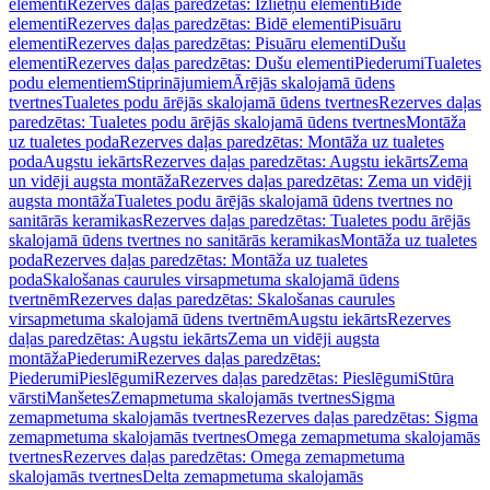
elementi
Rezerves daļas paredzētas: Izlietņu elementi
Bidē
elementi
Rezerves daļas paredzētas: Bidē elementi
Pisuāru
elementi
Rezerves daļas paredzētas: Pisuāru elementi
Dušu
elementi
Rezerves daļas paredzētas: Dušu elementi
Piederumi
Tualetes
podu elementiem
Stiprinājumiem
Ārējās skalojamā ūdens
tvertnes
Tualetes podu ārējās skalojamā ūdens tvertnes
Rezerves daļas
paredzētas: Tualetes podu ārējās skalojamā ūdens tvertnes
Montāža
uz tualetes poda
Rezerves daļas paredzētas: Montāža uz tualetes
poda
Augstu iekārts
Rezerves daļas paredzētas: Augstu iekārts
Zema
un vidēji augsta montāža
Rezerves daļas paredzētas: Zema un vidēji
augsta montāža
Tualetes podu ārējās skalojamā ūdens tvertnes no
sanitārās keramikas
Rezerves daļas paredzētas: Tualetes podu ārējās
skalojamā ūdens tvertnes no sanitārās keramikas
Montāža uz tualetes
poda
Rezerves daļas paredzētas: Montāža uz tualetes
poda
Skalošanas caurules virsapmetuma skalojamā ūdens
tvertnēm
Rezerves daļas paredzētas: Skalošanas caurules
virsapmetuma skalojamā ūdens tvertnēm
Augstu iekārts
Rezerves
daļas paredzētas: Augstu iekārts
Zema un vidēji augsta
montāža
Piederumi
Rezerves daļas paredzētas:
Piederumi
Pieslēgumi
Rezerves daļas paredzētas: Pieslēgumi
Stūra
vārsti
Manšetes
Zemapmetuma skalojamās tvertnes
Sigma
zemapmetuma skalojamās tvertnes
Rezerves daļas paredzētas: Sigma
zemapmetuma skalojamās tvertnes
Omega zemapmetuma skalojamās
tvertnes
Rezerves daļas paredzētas: Omega zemapmetuma
skalojamās tvertnes
Delta zemapmetuma skalojamās