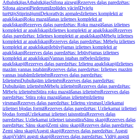
Atbalstkājas
Atbalstkājas
Sifona aizsegi
Rezerves daļas paredzētas:
Sifona aizsegi
Piederumi
Izplūdes vāciņš
Dvieļu
turētājs
Stiprinājumi
Dekoratīvās apmales
Izlietnes komplekti ar
apakšskapi
Roku mazgāšanas izlietnes komplekti ar
apakšskapi
Rezerves daļas paredzētas: Roku mazgāšanas izlietnes
komplekti ar apakšskapi
Izlietnes komplekti ar apakšskapi
Rezerves
daļas paredzētas: Izlietnes komplekti ar apakšskapi
Mēbeļu izlietnes
komplekti ar apakšskapi
Rezerves daļas paredzētas: Mēbeļu izlietnes
komplekti ar apakšskapi
Iebūvējamas izlietnes komplekti ar
apakšskapi
Rezerves daļas paredzētas: Iebūvējamas izlietnes
komplekti ar apakšskapi
Vannas istabas mēbeles
Izlietņu
apakšskapji
Rezerves daļas paredzētas: Izlietņu apakšskapji
Izlietnes
mazām vannas istabām
Rezerves daļas paredzētas: Izlietnes mazām
vannas istabām
Izlietnēm
Rezerves daļas paredzētas:
Izlietnēm
Dubultajām izlietnēm
Rezerves daļas paredzētas:
Dubultajām izlietnēm
Mēbeļu izlietnēm
Rezerves daļas paredzētas:
Mēbeļu izlietnēm
Stūra roku mazgāšanas izlietnēm
Rezerves daļas
paredzētas: Stūra roku mazgāšanas izlietnēm
Izlietņu
virsmas
Rezerves daļas paredzētas: Izlietņu virsmas
Uzliekamai
izlietnei bļodas formā
Rezerves daļas paredzētas: Uzliekamai izlietnei
bļodas formā
Uzliekamai izlietnei taisnstūra
Rezerves daļas
paredzētas: Uzliekamai izlietnei taisnstūra
Sānu skapji
Rezerves daļas
paredzētas: Sānu skapji
Zemi sānu skapji
Rezerves daļas paredzētas:
Zemi sānu skapji
Augsti skapji
Rezerves daļas paredzētas: Augsti
skapji
Vidēji augsti skapji
Rezerves daļas paredzētas: Vidēji augsti