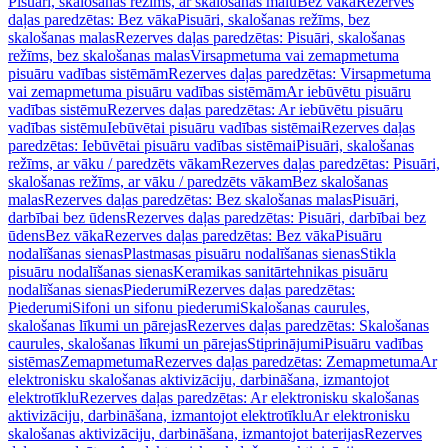
Pisuāri, skalošanas režīms, ar skalošanas malu
Bez vāka
Rezerves
daļas paredzētas: Bez vāka
Pisuāri, skalošanas režīms, bez
skalošanas malas
Rezerves daļas paredzētas: Pisuāri, skalošanas
režīms, bez skalošanas malas
Virsapmetuma vai zemapmetuma
pisuāru vadības sistēmām
Rezerves daļas paredzētas: Virsapmetuma
vai zemapmetuma pisuāru vadības sistēmām
Ar iebūvētu pisuāru
vadības sistēmu
Rezerves daļas paredzētas: Ar iebūvētu pisuāru
vadības sistēmu
Iebūvētai pisuāru vadības sistēmai
Rezerves daļas
paredzētas: Iebūvētai pisuāru vadības sistēmai
Pisuāri, skalošanas
režīms, ar vāku / paredzēts vākam
Rezerves daļas paredzētas: Pisuāri,
skalošanas režīms, ar vāku / paredzēts vākam
Bez skalošanas
malas
Rezerves daļas paredzētas: Bez skalošanas malas
Pisuāri,
darbībai bez ūdens
Rezerves daļas paredzētas: Pisuāri, darbībai bez
ūdens
Bez vāka
Rezerves daļas paredzētas: Bez vāka
Pisuāru
nodalīšanas sienas
Plastmasas pisuāru nodalīšanas sienas
Stikla
pisuāru nodalīšanas sienas
Keramikas sanitārtehnikas pisuāru
nodalīšanas sienas
Piederumi
Rezerves daļas paredzētas:
Piederumi
Sifoni un sifonu piederumi
Skalošanas caurules,
skalošanas līkumi un pārejas
Rezerves daļas paredzētas: Skalošanas
caurules, skalošanas līkumi un pārejas
Stiprinājumi
Pisuāru vadības
sistēmas
Zemapmetuma
Rezerves daļas paredzētas: Zemapmetuma
Ar
elektronisku skalošanas aktivizāciju, darbināšana, izmantojot
elektrotīklu
Rezerves daļas paredzētas: Ar elektronisku skalošanas
aktivizāciju, darbināšana, izmantojot elektrotīklu
Ar elektronisku
skalošanas aktivizāciju, darbināšana, izmantojot baterijas
Rezerves