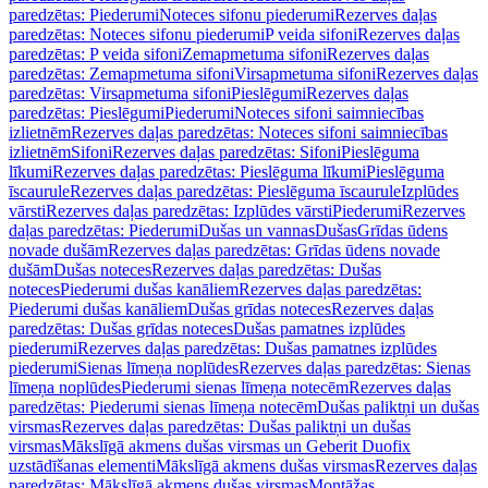
paredzētas: Piederumi
Noteces sifonu piederumi
Rezerves daļas
paredzētas: Noteces sifonu piederumi
P veida sifoni
Rezerves daļas
paredzētas: P veida sifoni
Zemapmetuma sifoni
Rezerves daļas
paredzētas: Zemapmetuma sifoni
Virsapmetuma sifoni
Rezerves daļas
paredzētas: Virsapmetuma sifoni
Pieslēgumi
Rezerves daļas
paredzētas: Pieslēgumi
Piederumi
Noteces sifoni saimniecības
izlietnēm
Rezerves daļas paredzētas: Noteces sifoni saimniecības
izlietnēm
Sifoni
Rezerves daļas paredzētas: Sifoni
Pieslēguma
līkumi
Rezerves daļas paredzētas: Pieslēguma līkumi
Pieslēguma
īscaurule
Rezerves daļas paredzētas: Pieslēguma īscaurule
Izplūdes
vārsti
Rezerves daļas paredzētas: Izplūdes vārsti
Piederumi
Rezerves
daļas paredzētas: Piederumi
Dušas un vannas
Dušas
Grīdas ūdens
novade dušām
Rezerves daļas paredzētas: Grīdas ūdens novade
dušām
Dušas noteces
Rezerves daļas paredzētas: Dušas
noteces
Piederumi dušas kanāliem
Rezerves daļas paredzētas:
Piederumi dušas kanāliem
Dušas grīdas noteces
Rezerves daļas
paredzētas: Dušas grīdas noteces
Dušas pamatnes izplūdes
piederumi
Rezerves daļas paredzētas: Dušas pamatnes izplūdes
piederumi
Sienas līmeņa noplūdes
Rezerves daļas paredzētas: Sienas
līmeņa noplūdes
Piederumi sienas līmeņa notecēm
Rezerves daļas
paredzētas: Piederumi sienas līmeņa notecēm
Dušas paliktņi un dušas
virsmas
Rezerves daļas paredzētas: Dušas paliktņi un dušas
virsmas
Mākslīgā akmens dušas virsmas un Geberit Duofix
uzstādīšanas elementi
Mākslīgā akmens dušas virsmas
Rezerves daļas
paredzētas: Mākslīgā akmens dušas virsmas
Montāžas