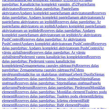
paredzētas: Kanalizācijas komplekti vannām, d52
Pagriežams
aktivizators
Rezerves daļas paredzētas: Pagriežams
aktivizators
Apdares komplekti pagriežamam aktivizatoram
Rezerves
daļas paredzētas: Apdares komplekti pagriežamam aktivizatoram
Ar
pagriežamu aktivizatoru un ieplūdi
Rezerves daļas paredzētas: Ar
pagriežamu aktivizatoru un ieplūdi
Apdares komplekti pagriežamam
aktivizatoram un ieplūdei
Rezerves daļas paredzētas: Apdares
komplekti pagriežamam aktivizatoram un ieplūdei
Ar aktivizatoru
PushControl
Rezerves daļas paredzētas: Ar aktivizatoru
PushControl
Apdares komplekti aktivizatoram PushControl
Rezerves
daļas paredzētas: Apdares komplekti aktivizatoram PushControl
Ar
vārstu aizbāžņiem
Rezerves daļas paredzētas: Ar vārstu
aizbāžņiem
Piederumi vannu kanalizācijas komplektiem
Rezerves
daļas paredzētas: Piederumi vannu kanalizācijas
komplektiem
Zemapmetuma caurules pārtraucējs
Rezerves daļas
paredzētas: Zemapmetuma caurules pārtraucējs
Ūdens
pieslēgumi
Instalācijas un skalošanas sistēmas
Geberit Duofix
Sienas
sistēmas
Rezerves daļas paredzētas: Sienas sistēmas
Stiprināšanas
sistēmas
Rezerves daļas paredzētas: Stiprināšanas sistēmas
Paneļu
apšuvums
Piederumi
Rezerves daļas paredzētas: Piederumi
Montāžas
elementi
Rezerves daļas paredzētas: Montāžas elementi
Tualetes podu
elementi
Rezerves daļas paredzētas: Tualetes podu elementi
Izlietņu
elementi
Rezerves daļas paredzētas: Izlietņu elementi
Bidē
elementi
Rezerves daļas paredzētas: Bidē elementi
Pisuāru