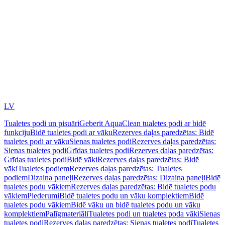
LV
Tualetes podi un pisuāri
Geberit AquaClean tualetes podi ar bidē
funkciju
Bidē tualetes podi ar vāku
Rezerves daļas paredzētas: Bidē
tualetes podi ar vāku
Sienas tualetes podi
Rezerves daļas paredzētas:
Sienas tualetes podi
Grīdas tualetes podi
Rezerves daļas paredzētas:
Grīdas tualetes podi
Bidē vāki
Rezerves daļas paredzētas: Bidē
vāki
Tualetes podiem
Rezerves daļas paredzētas: Tualetes
podiem
Dizaina paneļi
Rezerves daļas paredzētas: Dizaina paneļi
Bidē
tualetes podu vākiem
Rezerves daļas paredzētas: Bidē tualetes podu
vākiem
Piederumi
Bidē tualetes podu un vāku komplektiem
Bidē
tualetes podu vākiem
Bidē vāku un bidē tualetes podu un vāku
komplektiem
Palīgmateriāli
Tualetes podi un tualetes poda vāki
Sienas
tualetes podi
Rezerves daļas paredzētas: Sienas tualetes podi
Tualetes