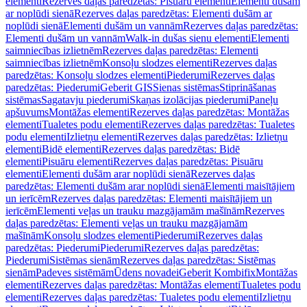
elementi
Rezerves daļas paredzētas: Pisuāru elementi
Elementi dušām
ar noplūdi sienā
Rezerves daļas paredzētas: Elementi dušām ar
noplūdi sienā
Elementi dušām un vannām
Rezerves daļas paredzētas:
Elementi dušām un vannām
Walk-in dušas sienu elementi
Elementi
saimniecības izlietnēm
Rezerves daļas paredzētas: Elementi
saimniecības izlietnēm
Konsoļu slodzes elementi
Rezerves daļas
paredzētas: Konsoļu slodzes elementi
Piederumi
Rezerves daļas
paredzētas: Piederumi
Geberit GIS
Sienas sistēmas
Stiprināšanas
sistēmas
Sagatavju piederumi
Skaņas izolācijas piederumi
Paneļu
apšuvums
Montāžas elementi
Rezerves daļas paredzētas: Montāžas
elementi
Tualetes podu elementi
Rezerves daļas paredzētas: Tualetes
podu elementi
Izlietņu elementi
Rezerves daļas paredzētas: Izlietņu
elementi
Bidē elementi
Rezerves daļas paredzētas: Bidē
elementi
Pisuāru elementi
Rezerves daļas paredzētas: Pisuāru
elementi
Elementi dušām arar noplūdi sienā
Rezerves daļas
paredzētas: Elementi dušām arar noplūdi sienā
Elementi maisītājiem
un ierīcēm
Rezerves daļas paredzētas: Elementi maisītājiem un
ierīcēm
Elementi veļas un trauku mazgājamām mašīnām
Rezerves
daļas paredzētas: Elementi veļas un trauku mazgājamām
mašīnām
Konsoļu slodzes elementi
Piederumi
Rezerves daļas
paredzētas: Piederumi
Piederumi
Rezerves daļas paredzētas:
Piederumi
Sistēmas sienām
Rezerves daļas paredzētas: Sistēmas
sienām
Padeves sistēmām
Ūdens novadei
Geberit Kombifix
Montāžas
elementi
Rezerves daļas paredzētas: Montāžas elementi
Tualetes podu
elementi
Rezerves daļas paredzētas: Tualetes podu elementi
Izlietņu