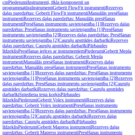
cm
Piederumi
Instrumenti, tīkla komponenti un
programmatūra
Instrumenti
Geberit FlowFit instrumenti
Rezerves
daļas paredzētas: Geberit FlowFit instrumenti
Manuālās presēšanas
instrumenti
Rezerves daļas paredzētas: Manuālās presēšanas
instrumenti
Presēšanas instrumentu savietojamība [1]
Rezerves daļas
paredzētas: Presēšanas instrumentu savietojamība [1]
Presēšanas
instrumentu savietojamība [2]
Rezerves daļas paredzētas: Presēšanas
instrumentu savietojamība [2]
Cauruļu apstrādes darbarīki
Rezerves
daļas paredzētas: Cauruļu apstrādes darbarīki
Pārbaudes
līdzeklis
Presēšanas ierīces ar instrumentiem
Piederumi
Geberit Mepla
instrumenti
Rezerves daļas paredzētas: Geberit Mepla
instrumenti
Manuālās presēšanas instrumenti
Rezerves daļas
paredzētas: Manuālās presēšanas instrumenti
Presēšanas instrumentu
savienojamība [1]
Rezerves daļas paredzētas: Presēšanas instrumentu
savienojamība [1]
Presēšanas instrumentu savienojamība [2]
Rezerves
daļas paredzētas: Presēšanas instrumentu savienojamība [2]
Cauruļu
apstrādes darbarīki
Rezerves daļas paredzētas: Cauruļu apstrādes
darbarīki
Spiediena testa korķis
Pārbaudes
līdzeklis
Piederumi
Geberit Volex instrumenti
Rezerves daļas
paredzētas: Geberit Volex instrumenti
Presēšanas instrumentu
savienojamība [2]
Rezerves daļas paredzētas: Presēšanas instrumentu
savienojamība [2]
Cauruļu apstrādes darbarīki
Rezerves daļas
paredzētas: Cauruļu apstrādes darbarīki
Pārbaudes
līdzeklis
Piederumi
Geberit Mapress instrumenti
Rezerves daļas
paredzētas: Geberit Mapress instrumenti
Presēšanas instrumentu