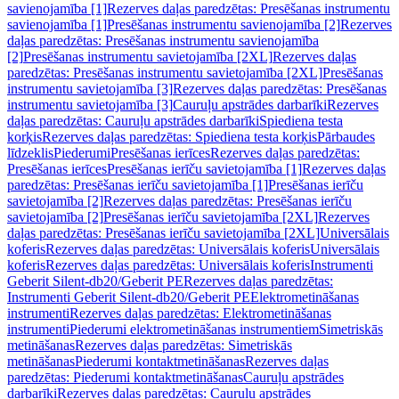
savienojamība [1]
Rezerves daļas paredzētas: Presēšanas instrumentu
savienojamība [1]
Presēšanas instrumentu savienojamība [2]
Rezerves
daļas paredzētas: Presēšanas instrumentu savienojamība
[2]
Presēšanas instrumentu savietojamība [2XL]
Rezerves daļas
paredzētas: Presēšanas instrumentu savietojamība [2XL]
Presēšanas
instrumentu savietojamība [3]
Rezerves daļas paredzētas: Presēšanas
instrumentu savietojamība [3]
Cauruļu apstrādes darbarīki
Rezerves
daļas paredzētas: Cauruļu apstrādes darbarīki
Spiediena testa
korķis
Rezerves daļas paredzētas: Spiediena testa korķis
Pārbaudes
līdzeklis
Piederumi
Presēšanas ierīces
Rezerves daļas paredzētas:
Presēšanas ierīces
Presēšanas ierīču savietojamība [1]
Rezerves daļas
paredzētas: Presēšanas ierīču savietojamība [1]
Presēšanas ierīču
savietojamība [2]
Rezerves daļas paredzētas: Presēšanas ierīču
savietojamība [2]
Presēšanas ierīču savietojamība [2XL]
Rezerves
daļas paredzētas: Presēšanas ierīču savietojamība [2XL]
Universālais
koferis
Rezerves daļas paredzētas: Universālais koferis
Universālais
koferis
Rezerves daļas paredzētas: Universālais koferis
Instrumenti
Geberit Silent-db20/Geberit PE
Rezerves daļas paredzētas:
Instrumenti Geberit Silent-db20/Geberit PE
Elektrometināšanas
instrumenti
Rezerves daļas paredzētas: Elektrometināšanas
instrumenti
Piederumi elektrometināšanas instrumentiem
Simetriskās
metināšanas
Rezerves daļas paredzētas: Simetriskās
metināšanas
Piederumi kontaktmetināšanas
Rezerves daļas
paredzētas: Piederumi kontaktmetināšanas
Cauruļu apstrādes
darbarīki
Rezerves daļas paredzētas: Cauruļu apstrādes