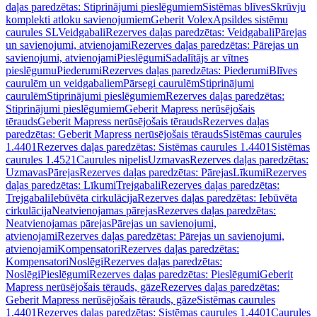
daļas paredzētas: Stiprinājumi pieslēgumiem
Sistēmas blīves
Skrūvju
komplekti atloku savienojumiem
Geberit Volex
Apsildes sistēmu
caurules SL
Veidgabali
Rezerves daļas paredzētas: Veidgabali
Pārejas
un savienojumi, atvienojami
Rezerves daļas paredzētas: Pārejas un
savienojumi, atvienojami
Pieslēgumi
Sadalītājs ar vītnes
pieslēgumu
Piederumi
Rezerves daļas paredzētas: Piederumi
Blīves
caurulēm un veidgabaliem
Pārsegi caurulēm
Stiprinājumi
caurulēm
Stiprinājumi pieslēgumiem
Rezerves daļas paredzētas:
Stiprinājumi pieslēgumiem
Geberit Mapress nerūsējošais
tērauds
Geberit Mapress nerūsējošais tērauds
Rezerves daļas
paredzētas: Geberit Mapress nerūsējošais tērauds
Sistēmas caurules
1.4401
Rezerves daļas paredzētas: Sistēmas caurules 1.4401
Sistēmas
caurules 1.4521
Caurules nipelis
Uzmavas
Rezerves daļas paredzētas:
Uzmavas
Pārejas
Rezerves daļas paredzētas: Pārejas
Līkumi
Rezerves
daļas paredzētas: Līkumi
Trejgabali
Rezerves daļas paredzētas:
Trejgabali
Iebūvēta cirkulācija
Rezerves daļas paredzētas: Iebūvēta
cirkulācija
Neatvienojamas pārejas
Rezerves daļas paredzētas:
Neatvienojamas pārejas
Pārejas un savienojumi,
atvienojami
Rezerves daļas paredzētas: Pārejas un savienojumi,
atvienojami
Kompensatori
Rezerves daļas paredzētas:
Kompensatori
Noslēgi
Rezerves daļas paredzētas:
Noslēgi
Pieslēgumi
Rezerves daļas paredzētas: Pieslēgumi
Geberit
Mapress nerūsējošais tērauds, gāze
Rezerves daļas paredzētas:
Geberit Mapress nerūsējošais tērauds, gāze
Sistēmas caurules
1.4401
Rezerves daļas paredzētas: Sistēmas caurules 1.4401
Caurules