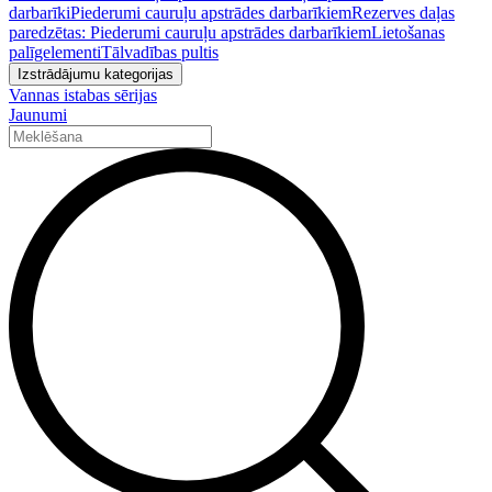
darbarīki
Piederumi cauruļu apstrādes darbarīkiem
Rezerves daļas
paredzētas: Piederumi cauruļu apstrādes darbarīkiem
Lietošanas
palīgelementi
Tālvadības pultis
Izstrādājumu kategorijas
Vannas istabas sērijas
Jaunumi