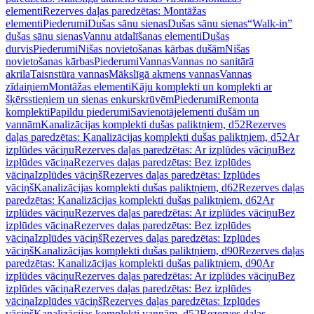
elementi
Rezerves daļas paredzētas: Montāžas
elementi
Piederumi
Dušas sānu sienas
Dušas sānu sienas
“Walk-in”
dušas sānu sienas
Vannu atdalīšanas elementi
Dušas
durvis
Piederumi
Nišas novietošanas kārbas dušām
Nišas
novietošanas kārbas
Piederumi
Vannas
Vannas no sanitārā
akrila
Taisnstūra vannas
Mākslīgā akmens vannas
Vannas
zīdaiņiem
Montāžas elementi
Kāju komplekti un komplekti ar
šķērsstieņiem un sienas enkurskrūvēm
Piederumi
Remonta
komplekti
Papildu piederumi
Savienotājelementi dušām un
vannām
Kanalizācijas komplekti dušas paliktņiem, d52
Rezerves
daļas paredzētas: Kanalizācijas komplekti dušas paliktņiem, d52
Ar
izplūdes vāciņu
Rezerves daļas paredzētas: Ar izplūdes vāciņu
Bez
izplūdes vāciņa
Rezerves daļas paredzētas: Bez izplūdes
vāciņa
Izplūdes vāciņš
Rezerves daļas paredzētas: Izplūdes
vāciņš
Kanalizācijas komplekti dušas paliktņiem, d62
Rezerves daļas
paredzētas: Kanalizācijas komplekti dušas paliktņiem, d62
Ar
izplūdes vāciņu
Rezerves daļas paredzētas: Ar izplūdes vāciņu
Bez
izplūdes vāciņa
Rezerves daļas paredzētas: Bez izplūdes
vāciņa
Izplūdes vāciņš
Rezerves daļas paredzētas: Izplūdes
vāciņš
Kanalizācijas komplekti dušas paliktņiem, d90
Rezerves daļas
paredzētas: Kanalizācijas komplekti dušas paliktņiem, d90
Ar
izplūdes vāciņu
Rezerves daļas paredzētas: Ar izplūdes vāciņu
Bez
izplūdes vāciņa
Rezerves daļas paredzētas: Bez izplūdes
vāciņa
Izplūdes vāciņš
Rezerves daļas paredzētas: Izplūdes
vāciņš
Kanalizācijas komplekti vannām, d52
Rezerves daļas