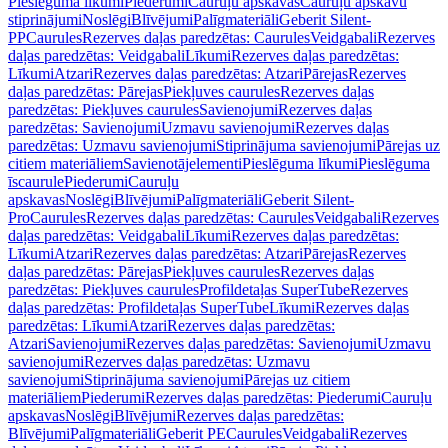
Pieslēguma līkumi
Piederumi
Cauruļu apskavas
Cauruļu apskavu
stiprinājumi
Noslēgi
Blīvējumi
Palīgmateriāli
Geberit Silent-
PP
Caurules
Rezerves daļas paredzētas: Caurules
Veidgabali
Rezerves
daļas paredzētas: Veidgabali
Līkumi
Rezerves daļas paredzētas:
Līkumi
Atzari
Rezerves daļas paredzētas: Atzari
Pārejas
Rezerves
daļas paredzētas: Pārejas
Piekļuves caurules
Rezerves daļas
paredzētas: Piekļuves caurules
Savienojumi
Rezerves daļas
paredzētas: Savienojumi
Uzmavu savienojumi
Rezerves daļas
paredzētas: Uzmavu savienojumi
Stiprinājuma savienojumi
Pārejas uz
citiem materiāliem
Savienotājelementi
Pieslēguma līkumi
Pieslēguma
īscaurule
Piederumi
Cauruļu
apskavas
Noslēgi
Blīvējumi
Palīgmateriāli
Geberit Silent-
Pro
Caurules
Rezerves daļas paredzētas: Caurules
Veidgabali
Rezerves
daļas paredzētas: Veidgabali
Līkumi
Rezerves daļas paredzētas:
Līkumi
Atzari
Rezerves daļas paredzētas: Atzari
Pārejas
Rezerves
daļas paredzētas: Pārejas
Piekļuves caurules
Rezerves daļas
paredzētas: Piekļuves caurules
Profildetaļas SuperTube
Rezerves
daļas paredzētas: Profildetaļas SuperTube
Līkumi
Rezerves daļas
paredzētas: Līkumi
Atzari
Rezerves daļas paredzētas:
Atzari
Savienojumi
Rezerves daļas paredzētas: Savienojumi
Uzmavu
savienojumi
Rezerves daļas paredzētas: Uzmavu
savienojumi
Stiprinājuma savienojumi
Pārejas uz citiem
materiāliem
Piederumi
Rezerves daļas paredzētas: Piederumi
Cauruļu
apskavas
Noslēgi
Blīvējumi
Rezerves daļas paredzētas:
Blīvējumi
Palīgmateriāli
Geberit PE
Caurules
Veidgabali
Rezerves