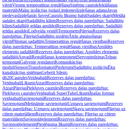
vārsti
Virsmu temperatūras regulēšana
Sistēmu caurule
Ieklāšanas
materiāls
Malas izolācijas joslas
Līmlentes
Izplešanas adatas
Javas
piedevas
Izplešanās šuves
Cauruļu līkumu balsti
Sadales skapji
Metāla
sadales skapji
Sadalītāju klāsts
Rezerves daļas paredzētas: Sadalītāju
klāsts
Sadalītāji grīdas apsildei
Rezerves daļas paredzētas: Sadalītāji
grīdas apsildei
Lodveida ventiļi
Termometrs
Pārejas
Rezerves daļas
paredzētas: Pārejas
Sadalītāju noslēgi
Ātrās atgaisošanas
vārsti
Plūsmas sadalītājs
Temperatūras regulēšanas vienības
Rezerves
daļas paredzētas: Temperatūras regulēšanas vienības
Apsildes
elementu sadalītāji
Rezerves daļas paredzētas: Apsildes elementu
sadalītāji
Apvadi
Regulēšanas komponenti
Servopiedziņas
Telpas
termostati
Galvenie regulatori
Komunikācijas
moduļi
Sensori
Transformatori
Piederumi
Sadalītāju izolācija
Ēku
kanalizācijas sistēmas
Geberit Silent-
db20
Caurules
Veidgabali
Rezerves daļas paredzētas:
Veidgabali
Līkumi
Atzari
Rezerves daļas paredzētas:
Atzari
Pārejas
Piekļuves caurules
Rezerves daļas paredzētas:
Piekļuves caurules
Veidgabali SuperTube
Līkumi
Īpašas formas
veidgabali
Savienojumi
Rezerves daļas paredzētas:
Savienojumi
Metināmie savienojumi
Uzmavu savienojumi
Rezerves
daļas paredzētas: Uzmavu savienojumi
Skavu savienojumi
Pārejas uz
citiem materiāliem
Rezerves daļas paredzētas: Pārejas uz citiem
materiāliem
Savienotājelementi
Rezerves daļas paredzētas:
Savienotājelementi
Pieslēguma līkumi
Rezerves daļas paredzētas: