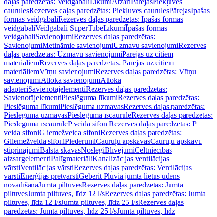
daļas paredzētas: Veidgabali
Līkumi
Atzari
Pārejas
Piekļuves
caurules
Rezerves daļas paredzētas: Piekļuves caurules
Pārejas
Īpašas
formas veidgabali
Rezerves daļas paredzētas: Īpašas formas
veidgabali
Veidgabali SuperTube
Līkumi
Īpašas formas
veidgabali
Savienojumi
Rezerves daļas paredzētas:
Savienojumi
Metināmie savienojumi
Uzmavu savienojumi
Rezerves
daļas paredzētas: Uzmavu savienojumi
Pārejas uz citiem
materiāliem
Rezerves daļas paredzētas: Pārejas uz citiem
materiāliem
Vītņu savienojumi
Rezerves daļas paredzētas: Vītņu
savienojumi
Atloka savienojumi
Atloka
adapteri
Savienotājelementi
Rezerves daļas paredzētas:
Savienotājelementi
Pieslēguma līkumi
Rezerves daļas paredzētas:
Pieslēguma līkumi
Pieslēguma uzmavas
Rezerves daļas paredzētas:
Pieslēguma uzmavas
Pieslēguma īscaurule
Rezerves daļas paredzētas:
Pieslēguma īscaurule
P veida sifoni
Rezerves daļas paredzētas: P
veida sifoni
Gliemežveida sifoni
Rezerves daļas paredzētas:
Gliemežveida sifoni
Piederumi
Cauruļu apskavas
Cauruļu apskavu
stiprinājumi
Balsta skavas
Noslēgi
Blīvējumi
Celtniecības
aizsargelementi
Palīgmateriāli
Kanalizācijas ventilācijas
vārsti
Ventilācijas vārsti
Rezerves daļas paredzētas: Ventilācijas
vārsti
Enerģijas pretvārsti
Geberit Pluvia jumta lietus ūdens
novadīšana
Jumta piltuves
Rezerves daļas paredzētas: Jumta
piltuves
Jumta piltuves, līdz 12 l/s
Rezerves daļas paredzētas: Jumta
piltuves, līdz 12 l/s
Jumta piltuves, līdz 25 l/s
Rezerves daļas
paredzētas: Jumta piltuves, līdz 25 l/s
Jumta piltuves, līdz