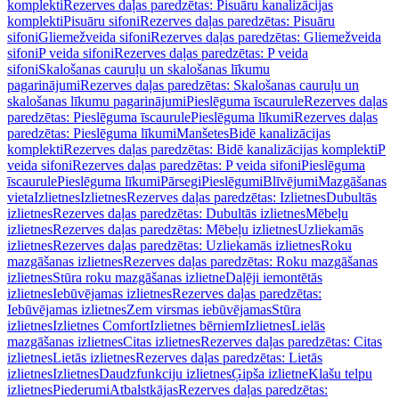
komplekti
Rezerves daļas paredzētas: Pisuāru kanalizācijas
komplekti
Pisuāru sifoni
Rezerves daļas paredzētas: Pisuāru
sifoni
Gliemežveida sifoni
Rezerves daļas paredzētas: Gliemežveida
sifoni
P veida sifoni
Rezerves daļas paredzētas: P veida
sifoni
Skalošanas cauruļu un skalošanas līkumu
pagarinājumi
Rezerves daļas paredzētas: Skalošanas cauruļu un
skalošanas līkumu pagarinājumi
Pieslēguma īscaurule
Rezerves daļas
paredzētas: Pieslēguma īscaurule
Pieslēguma līkumi
Rezerves daļas
paredzētas: Pieslēguma līkumi
Manšetes
Bidē kanalizācijas
komplekti
Rezerves daļas paredzētas: Bidē kanalizācijas komplekti
P
veida sifoni
Rezerves daļas paredzētas: P veida sifoni
Pieslēguma
īscaurule
Pieslēguma līkumi
Pārsegi
Pieslēgumi
Blīvējumi
Mazgāšanas
vieta
Izlietnes
Izlietnes
Rezerves daļas paredzētas: Izlietnes
Dubultās
izlietnes
Rezerves daļas paredzētas: Dubultās izlietnes
Mēbeļu
izlietnes
Rezerves daļas paredzētas: Mēbeļu izlietnes
Uzliekamās
izlietnes
Rezerves daļas paredzētas: Uzliekamās izlietnes
Roku
mazgāšanas izlietnes
Rezerves daļas paredzētas: Roku mazgāšanas
izlietnes
Stūra roku mazgāšanas izlietne
Daļēji iemontētās
izlietnes
Iebūvējamas izlietnes
Rezerves daļas paredzētas:
Iebūvējamas izlietnes
Zem virsmas iebūvējamas
Stūra
izlietnes
Izlietnes Comfort
Izlietnes bērniem
Izlietnes
Lielās
mazgāšanas izlietnes
Citas izlietnes
Rezerves daļas paredzētas: Citas
izlietnes
Lietās izlietnes
Rezerves daļas paredzētas: Lietās
izlietnes
Izlietnes
Daudzfunkciju izlietnes
Ģipša izlietne
Klašu telpu
izlietnes
Piederumi
Atbalstkājas
Rezerves daļas paredzētas: