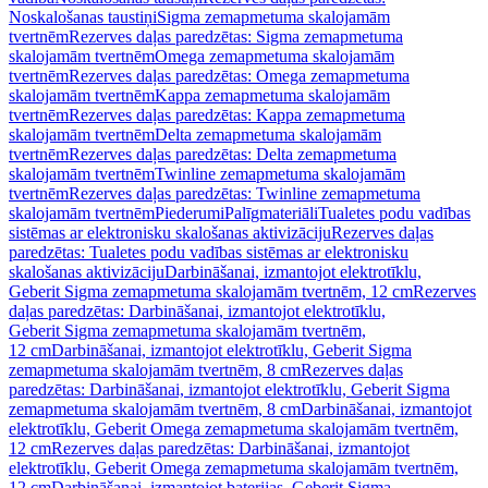
Noskalošanas taustiņi
Sigma zemapmetuma skalojamām
tvertnēm
Rezerves daļas paredzētas: Sigma zemapmetuma
skalojamām tvertnēm
Omega zemapmetuma skalojamām
tvertnēm
Rezerves daļas paredzētas: Omega zemapmetuma
skalojamām tvertnēm
Kappa zemapmetuma skalojamām
tvertnēm
Rezerves daļas paredzētas: Kappa zemapmetuma
skalojamām tvertnēm
Delta zemapmetuma skalojamām
tvertnēm
Rezerves daļas paredzētas: Delta zemapmetuma
skalojamām tvertnēm
Twinline zemapmetuma skalojamām
tvertnēm
Rezerves daļas paredzētas: Twinline zemapmetuma
skalojamām tvertnēm
Piederumi
Palīgmateriāli
Tualetes podu vadības
sistēmas ar elektronisku skalošanas aktivizāciju
Rezerves daļas
paredzētas: Tualetes podu vadības sistēmas ar elektronisku
skalošanas aktivizāciju
Darbināšanai, izmantojot elektrotīklu,
Geberit Sigma zemapmetuma skalojamām tvertnēm, 12 cm
Rezerves
daļas paredzētas: Darbināšanai, izmantojot elektrotīklu,
Geberit Sigma zemapmetuma skalojamām tvertnēm,
12 cm
Darbināšanai, izmantojot elektrotīklu, Geberit Sigma
zemapmetuma skalojamām tvertnēm, 8 cm
Rezerves daļas
paredzētas: Darbināšanai, izmantojot elektrotīklu, Geberit Sigma
zemapmetuma skalojamām tvertnēm, 8 cm
Darbināšanai, izmantojot
elektrotīklu, Geberit Omega zemapmetuma skalojamām tvertnēm,
12 cm
Rezerves daļas paredzētas: Darbināšanai, izmantojot
elektrotīklu, Geberit Omega zemapmetuma skalojamām tvertnēm,
12 cm
Darbināšanai, izmantojot baterijas, Geberit Sigma