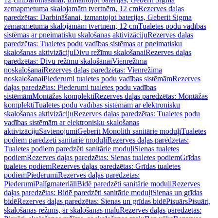
zemapmetuma skalojamām tvertnēm, 12 cm
Rezerves daļas
paredzētas: Darbināšanai, izmantojot baterijas, Geberit Sigma
zemapmetuma skalojamām tvertnēm, 12 cm
Tualetes podu vadības
sistēmas ar pneimatisku skalošanas aktivizāciju
Rezerves daļas
paredzētas: Tualetes podu vadības sistēmas ar pneimatisku
skalošanas aktivizāciju
Divu režīmu skalošanai
Rezerves daļas
paredzētas: Divu režīmu skalošanai
Vienrežīma
noskalošanai
Rezerves daļas paredzētas: Vienrežīma
noskalošanai
Piederumi tualetes podu vadības sistēmām
Rezerves
daļas paredzētas: Piederumi tualetes podu vadības
sistēmām
Montāžas komplekti
Rezerves daļas paredzētas: Montāžas
komplekti
Tualetes podu vadības sistēmām ar elektronisku
skalošanas aktivizāciju
Rezerves daļas paredzētas: Tualetes podu
vadības sistēmām ar elektronisku skalošanas
aktivizāciju
Savienojumi
Geberit Monolith sanitārie moduļi
Tualetes
podiem paredzēti sanitārie moduļi
Rezerves daļas paredzētas:
Tualetes podiem paredzēti sanitārie moduļi
Sienas tualetes
podiem
Rezerves daļas paredzētas: Sienas tualetes podiem
Grīdas
tualetes podiem
Rezerves daļas paredzētas: Grīdas tualetes
podiem
Piederumi
Rezerves daļas paredzētas:
Piederumi
Palīgmateriāli
Bidē paredzēti sanitārie moduļi
Rezerves
daļas paredzētas: Bidē paredzēti sanitārie moduļi
Sienas un grīdas
bidē
Rezerves daļas paredzētas: Sienas un grīdas bidē
Pisuārs
Pisuāri,
skalošanas režīms, ar skalošanas malu
Rezerves daļas paredzētas: