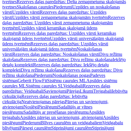
tvertnes
Rezerves daļas paredzētas: Delta zemapmetuma skalojamās
tvertnes
Skalošanas caurules
Piederumi
Uzpildes un noskalošanas
vārsti
Uzpildes vārsti
Rezerves daļas paredzētas: Uzpildes
vārsti
Uzpildes vārsti zemapmetuma skalojamām tvertnēm
Rezerves
daļas paredzētas: Uzpildes vārsti zemapmetuma skalojamām
tvertnēm
Uzpildes vārsti keramikas skalojamā ūdens
tvertnēm
Rezerves daļas paredzētas: Uzpildes vārsti keramikas
skalojamā ūdens tvertnēm
Uzpildes vārsti universālajām skalojamā
ūdens tvertnēm
Rezerves daļas paredzētas: Uzpildes vārsti
universālajām skalojamā ūdens tvertnēm
Noskalošanas
vārsti
Rezerves daļas paredzētas: Noskalošanas vārsti
Divu režīmu
skalošana
Rezerves daļas paredzētas: Divu režīmu skalošana
Iekšējo
detaļu komplekti
Rezerves daļas paredzētas: Iekšējo detaļu
komplekti
Divu režīmu skalošana
Rezerves daļas paredzētas: Divu
režīmu skalošana
Piederumi
Noskalošanas pogas
Padeves
sistēmas
Geberit FlowFit
Sistēmu caurules ML
Apsildes sistēmu
caurules ML
Sistēmu caurules SL
Veidgabali
Rezerves daļas
paredzētas: Veidgabali
Savienojumi
Pārejas
Līkumi
Trejgabali
Iebūvēta
cirkulācija
Rezerves daļas paredzētas: Iebūvēta
cirkulācija
Neatvienojamas pārejas
Pārejas un savienojumi,
atvienojami
Noslēgi
Pieslēgumi
Sadalītājs ar vītnes
pieslēgumu
Sadalītājs ar presēšanas pieslēgumu
Apsildes
trejgabals
Apsildes pārejas un savienojumi, atvienojami
Apsildes
pieslēgumi
Piederumi
Blīves caurulēm un veidgabaliem
Veidgabalu
blīvējumi
Pārsegi caurulēm
Stiprinājumi caurulēm
Stiprinājumi