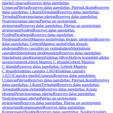
nipelis
Uzmavas
Rezerves daļas paredzētas:
Uzmavas
Pārejas
Rezerves daļas paredzētas: Pārejas
Līkumi
Rezerves
daļas paredzētas: Līkumi
Trejgabali
Rezerves daļas paredzētas:
Trejgabali
Neatvienojamas pārejas
Rezerves daļas paredzētas:
Neatvienojamas pārejas
Pārejas un savienojumi,
atvienojami
Rezerves daļas paredzētas: Pārejas un savienojumi,
atvienojami
Noslēgi
Rezerves daļas paredzētas:
Noslēgi
Pieslēgumi
Rezerves daļas paredzētas:
Pieslēgumi
GeberitMapress nerūsējošais tērauds, piederumi
Rezerves
daļas paredzētas: GeberitMapress nerūsējošais tērauds,
piederumi
Blīves caurulēm un veidgabaliem
Stiprinājumi
caurulēm
Stiprinājumi pieslēgumiem
Rezerves daļas paredzētas:
Stiprinājumi pieslēgumiem
Sistēmas blīves
Skrūvju komplekti atloku
savienojumiem
Geberit Mapress C tērauds
Geberit Mapress
C tērauds
Rezerves daļas paredzētas: Geberit Mapress
C tērauds
Sistēmas caurules 1.0034
Sistēmas caurules
1.0215
Caurules nipelis
Uzmavas
Rezerves daļas paredzētas:
Uzmavas
Pārejas
Rezerves daļas paredzētas: Pārejas
Līkumi
Rezerves
daļas paredzētas: Līkumi
Trejgabali
Rezerves daļas paredzētas:
Trejgabali
Krusta elementi
Rezerves daļas paredzētas: Krusta
elementi
Neatvienojamas pārejas
Rezerves daļas paredzētas:
Neatvienojamas pārejas
Pārejas un savienojumi,
atvienojami
Rezerves daļas paredzētas: Pārejas un savienojumi,
atvienojami
Kompensatori
Rezerves daļas paredzētas:
Kompensatori
Noslēgi
Rezerves daļas paredzētas: Noslēgi
Apsildes