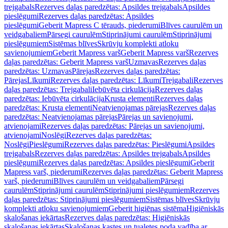
trejgabals
Rezerves daļas paredzētas: Apsildes trejgabals
Apsildes
pieslēgumi
Rezerves daļas paredzētas: Apsildes
pieslēgumi
Geberit Mapress C tērauds, piederumi
Blīves caurulēm un
veidgabaliem
Pārsegi caurulēm
Stiprinājumi caurulēm
Stiprinājumi
pieslēgumiem
Sistēmas blīves
Skrūvju komplekti atloku
savienojumiem
Geberit Mapress varš
Geberit Mapress varš
Rezerves
daļas paredzētas: Geberit Mapress varš
Uzmavas
Rezerves daļas
paredzētas: Uzmavas
Pārejas
Rezerves daļas paredzētas:
Pārejas
Līkumi
Rezerves daļas paredzētas: Līkumi
Trejgabali
Rezerves
daļas paredzētas: Trejgabali
Iebūvēta cirkulācija
Rezerves daļas
paredzētas: Iebūvēta cirkulācija
Krusta elementi
Rezerves daļas
paredzētas: Krusta elementi
Neatvienojamas pārejas
Rezerves daļas
paredzētas: Neatvienojamas pārejas
Pārejas un savienojumi,
atvienojami
Rezerves daļas paredzētas: Pārejas un savienojumi,
atvienojami
Noslēgi
Rezerves daļas paredzētas:
Noslēgi
Pieslēgumi
Rezerves daļas paredzētas: Pieslēgumi
Apsildes
trejgabals
Rezerves daļas paredzētas: Apsildes trejgabals
Apsildes
pieslēgumi
Rezerves daļas paredzētas: Apsildes pieslēgumi
Geberit
Mapress varš, piederumi
Rezerves daļas paredzētas: Geberit Mapress
varš, piederumi
Blīves caurulēm un veidgabaliem
Pārsegi
caurulēm
Stiprinājumi caurulēm
Stiprinājumi pieslēgumiem
Rezerves
daļas paredzētas: Stiprinājumi pieslēgumiem
Sistēmas blīves
Skrūvju
komplekti atloku savienojumiem
Geberit higiēnas sistēma
Higiēniskās
skalošanas iekārtas
Rezerves daļas paredzētas: Higiēniskās
skalošanas iekārtas
Skalošanas kastes un tualetes poda vadība ar