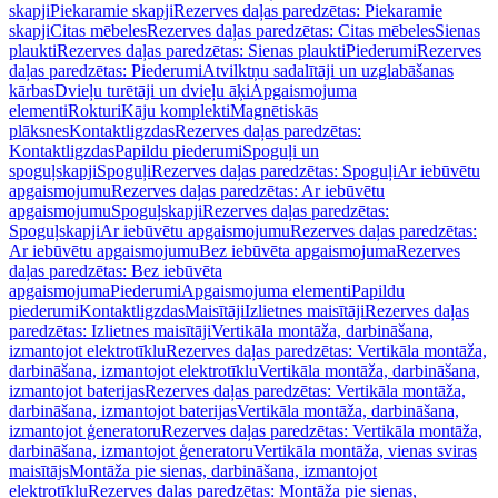
skapji
Piekaramie skapji
Rezerves daļas paredzētas: Piekaramie
skapji
Citas mēbeles
Rezerves daļas paredzētas: Citas mēbeles
Sienas
plaukti
Rezerves daļas paredzētas: Sienas plaukti
Piederumi
Rezerves
daļas paredzētas: Piederumi
Atvilktņu sadalītāji un uzglabāšanas
kārbas
Dvieļu turētāji un dvieļu āķi
Apgaismojuma
elementi
Rokturi
Kāju komplekti
Magnētiskās
plāksnes
Kontaktligzdas
Rezerves daļas paredzētas:
Kontaktligzdas
Papildu piederumi
Spoguļi un
spoguļskapji
Spoguļi
Rezerves daļas paredzētas: Spoguļi
Ar iebūvētu
apgaismojumu
Rezerves daļas paredzētas: Ar iebūvētu
apgaismojumu
Spoguļskapji
Rezerves daļas paredzētas:
Spoguļskapji
Ar iebūvētu apgaismojumu
Rezerves daļas paredzētas:
Ar iebūvētu apgaismojumu
Bez iebūvēta apgaismojuma
Rezerves
daļas paredzētas: Bez iebūvēta
apgaismojuma
Piederumi
Apgaismojuma elementi
Papildu
piederumi
Kontaktligzdas
Maisītāji
Izlietnes maisītāji
Rezerves daļas
paredzētas: Izlietnes maisītāji
Vertikāla montāža, darbināšana,
izmantojot elektrotīklu
Rezerves daļas paredzētas: Vertikāla montāža,
darbināšana, izmantojot elektrotīklu
Vertikāla montāža, darbināšana,
izmantojot baterijas
Rezerves daļas paredzētas: Vertikāla montāža,
darbināšana, izmantojot baterijas
Vertikāla montāža, darbināšana,
izmantojot ģeneratoru
Rezerves daļas paredzētas: Vertikāla montāža,
darbināšana, izmantojot ģeneratoru
Vertikāla montāža, vienas sviras
maisītājs
Montāža pie sienas, darbināšana, izmantojot
elektrotīklu
Rezerves daļas paredzētas: Montāža pie sienas,