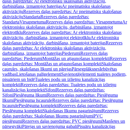
daļas paredzētas: Ar elektronisku skalošanas aktivizāciju,
darbināšana, izmantojot baterijas
Ar pneimatisku skalošanas
aktivizāciju
Rezerves daļas paredzētas: Ar pneimatisku skalošanas
aktivizāciju
Standarta
Rezerves daļas paredzētas:
Standarta
Virsapmetuma
Rezerves daļas paredzētas: Virsapmetuma
Ar
elektronisku skalošanas aktivizāciju, darbināšana, izmantojot
elektrotīklu
Rezerves daļas paredzētas: Ar elektronisku skalošanas
aktivizāciju, darbināšana, izmantojot elektrotīklu
Ar elektronisku
skalošanas aktivizāciju, darbināšana, izmantojot baterijas
Rezerves
daļas paredzētas: Ar elektronisku skalošanas aktivizāciju,
darbināšana, izmantojot baterijas
Piederumi
Rezerves daļas
paredzētas: Piederumi
Montāžas un atjaunošanas komplekti
Rezerves
daļas paredzētas: Montāžas un atjaunošanas komplekti
Skalošanas
caurules, skalošanas līkumi un pārejas
Pārsegplāksnes
Iebūvētas
vadības
Lietošanas palīgelementi
Savienotājelementi tualetes podiem,
pisuāriem un bidē
Tualetes podu un izlietņu kanalizācijas
komplekti
Rezerves daļas paredzētas: Tualetes podu un izlietņu
kanalizācijas komplekti
Sifoni
Rezerves daļas paredzētas:
Sifoni
Pieslēguma līkumi
Rezerves daļas paredzētas: Pieslēguma
līkumi
Pieslēguma īscaurule
Rezerves daļas paredzētas: Pieslēguma
īscaurule
Pieslēguma komplekti
Rezerves daļas paredzētas:
Pieslēguma komplekti
Skalošanas līkumu pagarinājumi
Rezerves
daļas paredzētas: Skalošanas līkumu pagarinājumi
PVC
pieslēgumi
Rezerves daļas paredzētas: PVC pieslēgumi
Manšetes un
pārsegvāki
Pārejas un savienojuma gabali
Pisuāru kanalizācijas