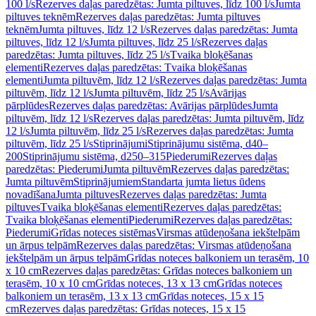
100 l/s
Rezerves daļas paredzētas: Jumta piltuves, līdz 100 l/s
Jumta
piltuves teknēm
Rezerves daļas paredzētas: Jumta piltuves
teknēm
Jumta piltuves, līdz 12 l/s
Rezerves daļas paredzētas: Jumta
piltuves, līdz 12 l/s
Jumta piltuves, līdz 25 l/s
Rezerves daļas
paredzētas: Jumta piltuves, līdz 25 l/s
Tvaika bloķēšanas
elementi
Rezerves daļas paredzētas: Tvaika bloķēšanas
elementi
Jumta piltuvēm, līdz 12 l/s
Rezerves daļas paredzētas: Jumta
piltuvēm, līdz 12 l/s
Jumta piltuvēm, līdz 25 l/s
Avārijas
pārplūdes
Rezerves daļas paredzētas: Avārijas pārplūdes
Jumta
piltuvēm, līdz 12 l/s
Rezerves daļas paredzētas: Jumta piltuvēm, līdz
12 l/s
Jumta piltuvēm, līdz 25 l/s
Rezerves daļas paredzētas: Jumta
piltuvēm, līdz 25 l/s
Stiprinājumi
Stiprinājumu sistēma, d40–
200
Stiprinājumu sistēma, d250–315
Piederumi
Rezerves daļas
paredzētas: Piederumi
Jumta piltuvēm
Rezerves daļas paredzētas:
Jumta piltuvēm
Stiprinājumiem
Standarta jumta lietus ūdens
novadīšana
Jumta piltuves
Rezerves daļas paredzētas: Jumta
piltuves
Tvaika bloķēšanas elementi
Rezerves daļas paredzētas:
Tvaika bloķēšanas elementi
Piederumi
Rezerves daļas paredzētas:
Piederumi
Grīdas noteces sistēmas
Virsmas atūdeņošana iekštelpām
un ārpus telpām
Rezerves daļas paredzētas: Virsmas atūdeņošana
iekštelpām un ārpus telpām
Grīdas noteces balkoniem un terasēm, 10
x 10 cm
Rezerves daļas paredzētas: Grīdas noteces balkoniem un
terasēm, 10 x 10 cm
Grīdas noteces, 13 x 13 cm
Grīdas noteces
balkoniem un terasēm, 13 x 13 cm
Grīdas noteces, 15 x 15
cm
Rezerves daļas paredzētas: Grīdas noteces, 15 x 15