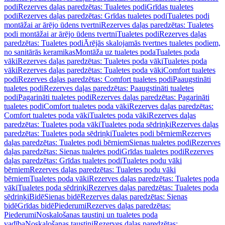
podi
Rezerves daļas paredzētas: Tualetes podi
Grīdas tualetes
podi
Rezerves daļas paredzētas: Grīdas tualetes podi
Tualetes podi
montāžai ar ārējo ūdens tvertni
Rezerves daļas paredzētas: Tualetes
podi montāžai ar ārējo ūdens tvertni
Tualetes podi
Rezerves daļas
paredzētas: Tualetes podi
Ārējās skalojamās tvertnes tualetes podiem,
no sanitārās keramikas
Montāža uz tualetes poda
Tualetes poda
vāki
Rezerves daļas paredzētas: Tualetes poda vāki
Tualetes poda
vāki
Rezerves daļas paredzētas: Tualetes poda vāki
Comfort tualetes
podi
Rezerves daļas paredzētas: Comfort tualetes podi
Paaugstināti
tualetes podi
Rezerves daļas paredzētas: Paaugstināti tualetes
podi
Pagarināti tualetes podi
Rezerves daļas paredzētas: Pagarināti
tualetes podi
Comfort tualetes poda vāki
Rezerves daļas paredzētas:
Comfort tualetes poda vāki
Tualetes poda vāki
Rezerves daļas
paredzētas: Tualetes poda vāki
Tualetes poda sēdriņķi
Rezerves daļas
paredzētas: Tualetes poda sēdriņķi
Tualetes podi bērniem
Rezerves
daļas paredzētas: Tualetes podi bērniem
Sienas tualetes podi
Rezerves
daļas paredzētas: Sienas tualetes podi
Grīdas tualetes podi
Rezerves
daļas paredzētas: Grīdas tualetes podi
Tualetes podu vāki
bērniem
Rezerves daļas paredzētas: Tualetes podu vāki
bērniem
Tualetes poda vāki
Rezerves daļas paredzētas: Tualetes poda
vāki
Tualetes poda sēdriņķi
Rezerves daļas paredzētas: Tualetes poda
sēdriņķi
Bidē
Sienas bidē
Rezerves daļas paredzētas: Sienas
bidē
Grīdas bidē
Piederumi
Rezerves daļas paredzētas:
Piederumi
Noskalošanas taustiņi un tualetes poda
vadība
Noskalošanas taustiņi
Rezerves daļas paredzētas: