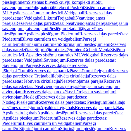
pieslēgumiem
Sistēmas blīves
Skrūvju komplekti atloku
savienojumiem
Palīgmateriāli
Geberit PushFit
Sistēmu caurules
ML
Apsildes sistēmu caurules ML
Veidgabali
Rezerves daļas
paredzētas: Veidgabali
Līkumi
Trejgabali
Neatvienojamas
pārejas
Rezerves daļas paredzētas: Neatvienojamas pārejas
Pārejas un
savienojumi, atvienojami
Pieslēgumi
Sadalītājs ar vītnes
pieslēgumu
Apsildes pieslēgumi
Piederumi
Rezerves daļas paredzētas:
Piederumi
Blīves caurulēm un veidgabaliem
Pārsegi
caurulēm
Stiprinājumi caurulēm
Stiprinājumi pieslēgumiem
Rezerves
daļas paredzētas: Stiprinājumi pieslēgumiem
Geberit Mepla
Sistēmu
caurules ML
Apsildes sistēmu caurules ML
Veidgabali
Rezerves daļas
paredzētas: Veidgabali
Savienojumi
Rezerves daļas paredzētas:
Savienojumi
Pārejas
Rezerves daļas paredzētas:
Pārejas
Līkumi
Rezerves daļas paredzētas: Līkumi
Trejgabali
Rezerves
daļas paredzētas: Trejgabali
Iebūvēta cirkulācija
Rezerves daļas
paredzētas: Iebūvēta cirkulācija
Neatvienojamas pārejas
Rezerves
daļas paredzētas: Neatvienojamas pārejas
Pārejas un savienojumi,
atvienojami
Rezerves daļas paredzētas: Pārejas un savienojumi,
atvienojami
Noslēgi
Rezerves daļas paredzētas:
Noslēgi
Pieslēgumi
Rezerves daļas paredzētas: Pieslēgumi
Sadalītājs
ar vītnes pieslēgumu
Apsildes trejgabals
Rezerves daļas paredzētas:
Apsildes trejgabals
Apsildes pieslēgumi
Rezerves daļas paredzētas:
Apsildes pieslēgumi
Piederumi
Rezerves daļas paredzētas:
Piederumi
Blīves caurulēm un veidgabaliem
Pārsegi
caurulēm
Stiprinājumi caurulēm
Stiprinājumi pieslēgumiem
Rezerves