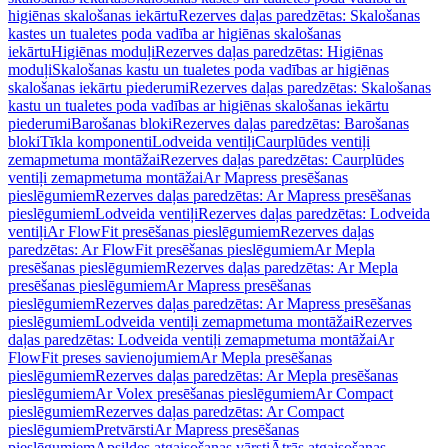
higiēnas skalošanas iekārtu
Rezerves daļas paredzētas: Skalošanas
kastes un tualetes poda vadība ar higiēnas skalošanas
iekārtu
Higiēnas moduļi
Rezerves daļas paredzētas: Higiēnas
moduļi
Skalošanas kastu un tualetes poda vadības ar higiēnas
skalošanas iekārtu piederumi
Rezerves daļas paredzētas: Skalošanas
kastu un tualetes poda vadības ar higiēnas skalošanas iekārtu
piederumi
Barošanas bloki
Rezerves daļas paredzētas: Barošanas
bloki
Tīkla komponenti
Lodveida ventiļi
Caurplūdes ventiļi
zemapmetuma montāžai
Rezerves daļas paredzētas: Caurplūdes
ventiļi zemapmetuma montāžai
Ar Mapress presēšanas
pieslēgumiem
Rezerves daļas paredzētas: Ar Mapress presēšanas
pieslēgumiem
Lodveida ventiļi
Rezerves daļas paredzētas: Lodveida
ventiļi
Ar FlowFit presēšanas pieslēgumiem
Rezerves daļas
paredzētas: Ar FlowFit presēšanas pieslēgumiem
Ar Mepla
presēšanas pieslēgumiem
Rezerves daļas paredzētas: Ar Mepla
presēšanas pieslēgumiem
Ar Mapress presēšanas
pieslēgumiem
Rezerves daļas paredzētas: Ar Mapress presēšanas
pieslēgumiem
Lodveida ventiļi zemapmetuma montāžai
Rezerves
daļas paredzētas: Lodveida ventiļi zemapmetuma montāžai
Ar
FlowFit preses savienojumiem
Ar Mepla presēšanas
pieslēgumiem
Rezerves daļas paredzētas: Ar Mepla presēšanas
pieslēgumiem
Ar Volex presēšanas pieslēgumiem
Ar Compact
pieslēgumiem
Rezerves daļas paredzētas: Ar Compact
pieslēgumiem
Pretvārsti
Ar Mapress presēšanas
pieslēgumiem
Apsildes atgaisošanas vārsti
Ātrās atgaisošanas