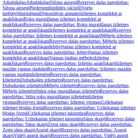
Atbalstkājas
Atbalstkājas
Sifona aizsegi
Rezerves daļas paredzētas:
Sifona aizsegi
Piederumi
Izplūdes vāciņš
Dvieļu
turētājs
Stiprinājumi
Dekoratīvās apmales
Izlietnes komplekti ar
apakšskapi
Roku mazgāšanas izlietnes komplekti ar
apakšskapi
Rezerves daļas paredzētas: Roku mazgāšanas izlietnes
komplekti ar apakšskapi
Izlietnes komplekti ar apakšskapi
Rezerves
daļas paredzētas: Izlietnes komplekti ar apakšskapi
Mēbeļu izlietnes
komplekti ar apakšskapi
Rezerves daļas paredzētas: Mēbeļu izlietnes
komplekti ar apakšskapi
Iebūvējamas izlietnes komplekti ar
apakšskapi
Rezerves daļas paredzētas: Iebūvējamas izlietnes
komplekti ar apakšskapi
Vannas istabas mēbeles
Izlietņu
apakšskapji
Rezerves daļas paredzētas: Izlietņu apakšskapji
Izlietnes
mazām vannas istabām
Rezerves daļas paredzētas: Izlietnes mazām
vannas istabām
Izlietnēm
Rezerves daļas paredzētas:
Izlietnēm
Dubultajām izlietnēm
Rezerves daļas paredzētas:
Dubultajām izlietnēm
Mēbeļu izlietnēm
Rezerves daļas paredzētas:
Mēbeļu izlietnēm
Stūra roku mazgāšanas izlietnēm
Rezerves daļas
paredzētas: Stūra roku mazgāšanas izlietnēm
Izlietņu
virsmas
Rezerves daļas paredzētas: Izlietņu virsmas
Uzliekamai
izlietnei bļodas formā
Rezerves daļas paredzētas: Uzliekamai izlietnei
bļodas formā
Uzliekamai izlietnei taisnstūra
Rezerves daļas
paredzētas: Uzliekamai izlietnei taisnstūra
Sānu skapji
Rezerves daļas
paredzētas: Sānu skapji
Zemi sānu skapji
Rezerves daļas paredzētas:
Zemi sānu skapji
Augsti skapji
Rezerves daļas paredzētas: Augsti
skapji
Vidēji augsti skapji
Rezerves daļas paredzētas: Vidēji augsti