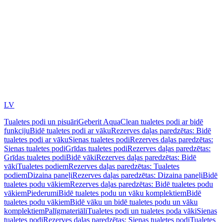
LV
Tualetes podi un pisuāri
Geberit AquaClean tualetes podi ar bidē
funkciju
Bidē tualetes podi ar vāku
Rezerves daļas paredzētas: Bidē
tualetes podi ar vāku
Sienas tualetes podi
Rezerves daļas paredzētas:
Sienas tualetes podi
Grīdas tualetes podi
Rezerves daļas paredzētas:
Grīdas tualetes podi
Bidē vāki
Rezerves daļas paredzētas: Bidē
vāki
Tualetes podiem
Rezerves daļas paredzētas: Tualetes
podiem
Dizaina paneļi
Rezerves daļas paredzētas: Dizaina paneļi
Bidē
tualetes podu vākiem
Rezerves daļas paredzētas: Bidē tualetes podu
vākiem
Piederumi
Bidē tualetes podu un vāku komplektiem
Bidē
tualetes podu vākiem
Bidē vāku un bidē tualetes podu un vāku
komplektiem
Palīgmateriāli
Tualetes podi un tualetes poda vāki
Sienas
tualetes podi
Rezerves daļas paredzētas: Sienas tualetes podi
Tualetes