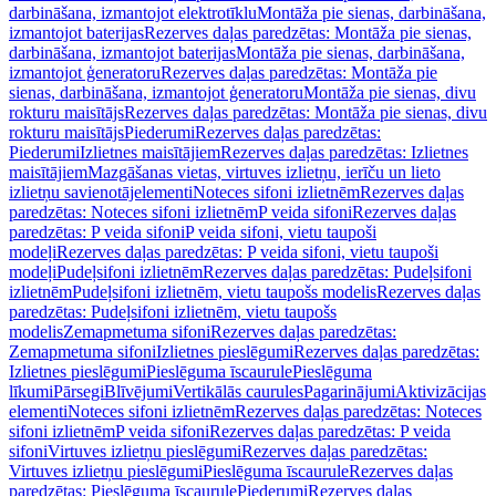
darbināšana, izmantojot elektrotīklu
Montāža pie sienas, darbināšana,
izmantojot baterijas
Rezerves daļas paredzētas: Montāža pie sienas,
darbināšana, izmantojot baterijas
Montāža pie sienas, darbināšana,
izmantojot ģeneratoru
Rezerves daļas paredzētas: Montāža pie
sienas, darbināšana, izmantojot ģeneratoru
Montāža pie sienas, divu
rokturu maisītājs
Rezerves daļas paredzētas: Montāža pie sienas, divu
rokturu maisītājs
Piederumi
Rezerves daļas paredzētas:
Piederumi
Izlietnes maisītājiem
Rezerves daļas paredzētas: Izlietnes
maisītājiem
Mazgāšanas vietas, virtuves izlietņu, ierīču un lieto
izlietņu savienotājelementi
Noteces sifoni izlietnēm
Rezerves daļas
paredzētas: Noteces sifoni izlietnēm
P veida sifoni
Rezerves daļas
paredzētas: P veida sifoni
P veida sifoni, vietu taupoši
modeļi
Rezerves daļas paredzētas: P veida sifoni, vietu taupoši
modeļi
Pudeļsifoni izlietnēm
Rezerves daļas paredzētas: Pudeļsifoni
izlietnēm
Pudeļsifoni izlietnēm, vietu taupošs modelis
Rezerves daļas
paredzētas: Pudeļsifoni izlietnēm, vietu taupošs
modelis
Zemapmetuma sifoni
Rezerves daļas paredzētas:
Zemapmetuma sifoni
Izlietnes pieslēgumi
Rezerves daļas paredzētas:
Izlietnes pieslēgumi
Pieslēguma īscaurule
Pieslēguma
līkumi
Pārsegi
Blīvējumi
Vertikālās caurules
Pagarinājumi
Aktivizācijas
elementi
Noteces sifoni izlietnēm
Rezerves daļas paredzētas: Noteces
sifoni izlietnēm
P veida sifoni
Rezerves daļas paredzētas: P veida
sifoni
Virtuves izlietņu pieslēgumi
Rezerves daļas paredzētas:
Virtuves izlietņu pieslēgumi
Pieslēguma īscaurule
Rezerves daļas
paredzētas: Pieslēguma īscaurule
Piederumi
Rezerves daļas