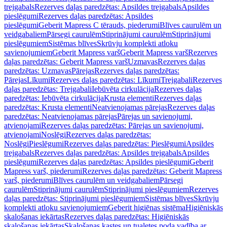
trejgabals
Rezerves daļas paredzētas: Apsildes trejgabals
Apsildes
pieslēgumi
Rezerves daļas paredzētas: Apsildes
pieslēgumi
Geberit Mapress C tērauds, piederumi
Blīves caurulēm un
veidgabaliem
Pārsegi caurulēm
Stiprinājumi caurulēm
Stiprinājumi
pieslēgumiem
Sistēmas blīves
Skrūvju komplekti atloku
savienojumiem
Geberit Mapress varš
Geberit Mapress varš
Rezerves
daļas paredzētas: Geberit Mapress varš
Uzmavas
Rezerves daļas
paredzētas: Uzmavas
Pārejas
Rezerves daļas paredzētas:
Pārejas
Līkumi
Rezerves daļas paredzētas: Līkumi
Trejgabali
Rezerves
daļas paredzētas: Trejgabali
Iebūvēta cirkulācija
Rezerves daļas
paredzētas: Iebūvēta cirkulācija
Krusta elementi
Rezerves daļas
paredzētas: Krusta elementi
Neatvienojamas pārejas
Rezerves daļas
paredzētas: Neatvienojamas pārejas
Pārejas un savienojumi,
atvienojami
Rezerves daļas paredzētas: Pārejas un savienojumi,
atvienojami
Noslēgi
Rezerves daļas paredzētas:
Noslēgi
Pieslēgumi
Rezerves daļas paredzētas: Pieslēgumi
Apsildes
trejgabals
Rezerves daļas paredzētas: Apsildes trejgabals
Apsildes
pieslēgumi
Rezerves daļas paredzētas: Apsildes pieslēgumi
Geberit
Mapress varš, piederumi
Rezerves daļas paredzētas: Geberit Mapress
varš, piederumi
Blīves caurulēm un veidgabaliem
Pārsegi
caurulēm
Stiprinājumi caurulēm
Stiprinājumi pieslēgumiem
Rezerves
daļas paredzētas: Stiprinājumi pieslēgumiem
Sistēmas blīves
Skrūvju
komplekti atloku savienojumiem
Geberit higiēnas sistēma
Higiēniskās
skalošanas iekārtas
Rezerves daļas paredzētas: Higiēniskās
skalošanas iekārtas
Skalošanas kastes un tualetes poda vadība ar