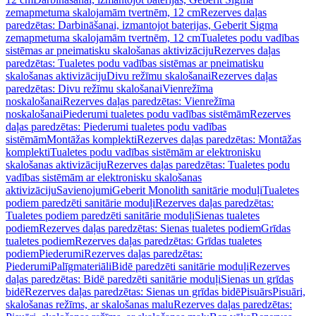
zemapmetuma skalojamām tvertnēm, 12 cm
Rezerves daļas
paredzētas: Darbināšanai, izmantojot baterijas, Geberit Sigma
zemapmetuma skalojamām tvertnēm, 12 cm
Tualetes podu vadības
sistēmas ar pneimatisku skalošanas aktivizāciju
Rezerves daļas
paredzētas: Tualetes podu vadības sistēmas ar pneimatisku
skalošanas aktivizāciju
Divu režīmu skalošanai
Rezerves daļas
paredzētas: Divu režīmu skalošanai
Vienrežīma
noskalošanai
Rezerves daļas paredzētas: Vienrežīma
noskalošanai
Piederumi tualetes podu vadības sistēmām
Rezerves
daļas paredzētas: Piederumi tualetes podu vadības
sistēmām
Montāžas komplekti
Rezerves daļas paredzētas: Montāžas
komplekti
Tualetes podu vadības sistēmām ar elektronisku
skalošanas aktivizāciju
Rezerves daļas paredzētas: Tualetes podu
vadības sistēmām ar elektronisku skalošanas
aktivizāciju
Savienojumi
Geberit Monolith sanitārie moduļi
Tualetes
podiem paredzēti sanitārie moduļi
Rezerves daļas paredzētas:
Tualetes podiem paredzēti sanitārie moduļi
Sienas tualetes
podiem
Rezerves daļas paredzētas: Sienas tualetes podiem
Grīdas
tualetes podiem
Rezerves daļas paredzētas: Grīdas tualetes
podiem
Piederumi
Rezerves daļas paredzētas:
Piederumi
Palīgmateriāli
Bidē paredzēti sanitārie moduļi
Rezerves
daļas paredzētas: Bidē paredzēti sanitārie moduļi
Sienas un grīdas
bidē
Rezerves daļas paredzētas: Sienas un grīdas bidē
Pisuārs
Pisuāri,
skalošanas režīms, ar skalošanas malu
Rezerves daļas paredzētas: