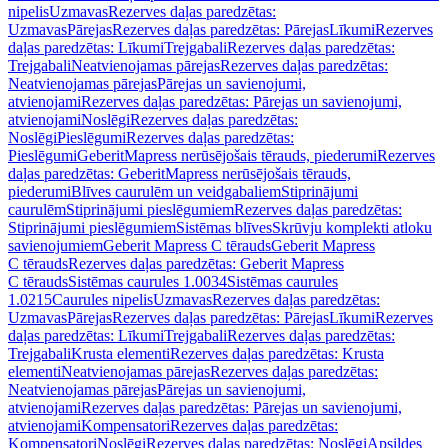
nipelis
Uzmavas
Rezerves daļas paredzētas:
Uzmavas
Pārejas
Rezerves daļas paredzētas: Pārejas
Līkumi
Rezerves
daļas paredzētas: Līkumi
Trejgabali
Rezerves daļas paredzētas:
Trejgabali
Neatvienojamas pārejas
Rezerves daļas paredzētas:
Neatvienojamas pārejas
Pārejas un savienojumi,
atvienojami
Rezerves daļas paredzētas: Pārejas un savienojumi,
atvienojami
Noslēgi
Rezerves daļas paredzētas:
Noslēgi
Pieslēgumi
Rezerves daļas paredzētas:
Pieslēgumi
GeberitMapress nerūsējošais tērauds, piederumi
Rezerves
daļas paredzētas: GeberitMapress nerūsējošais tērauds,
piederumi
Blīves caurulēm un veidgabaliem
Stiprinājumi
caurulēm
Stiprinājumi pieslēgumiem
Rezerves daļas paredzētas:
Stiprinājumi pieslēgumiem
Sistēmas blīves
Skrūvju komplekti atloku
savienojumiem
Geberit Mapress C tērauds
Geberit Mapress
C tērauds
Rezerves daļas paredzētas: Geberit Mapress
C tērauds
Sistēmas caurules 1.0034
Sistēmas caurules
1.0215
Caurules nipelis
Uzmavas
Rezerves daļas paredzētas:
Uzmavas
Pārejas
Rezerves daļas paredzētas: Pārejas
Līkumi
Rezerves
daļas paredzētas: Līkumi
Trejgabali
Rezerves daļas paredzētas:
Trejgabali
Krusta elementi
Rezerves daļas paredzētas: Krusta
elementi
Neatvienojamas pārejas
Rezerves daļas paredzētas:
Neatvienojamas pārejas
Pārejas un savienojumi,
atvienojami
Rezerves daļas paredzētas: Pārejas un savienojumi,
atvienojami
Kompensatori
Rezerves daļas paredzētas:
Kompensatori
Noslēgi
Rezerves daļas paredzētas: Noslēgi
Apsildes