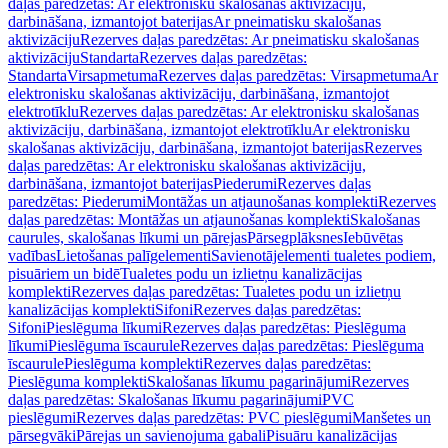
daļas paredzētas: Ar elektronisku skalošanas aktivizāciju,
darbināšana, izmantojot baterijas
Ar pneimatisku skalošanas
aktivizāciju
Rezerves daļas paredzētas: Ar pneimatisku skalošanas
aktivizāciju
Standarta
Rezerves daļas paredzētas:
Standarta
Virsapmetuma
Rezerves daļas paredzētas: Virsapmetuma
Ar
elektronisku skalošanas aktivizāciju, darbināšana, izmantojot
elektrotīklu
Rezerves daļas paredzētas: Ar elektronisku skalošanas
aktivizāciju, darbināšana, izmantojot elektrotīklu
Ar elektronisku
skalošanas aktivizāciju, darbināšana, izmantojot baterijas
Rezerves
daļas paredzētas: Ar elektronisku skalošanas aktivizāciju,
darbināšana, izmantojot baterijas
Piederumi
Rezerves daļas
paredzētas: Piederumi
Montāžas un atjaunošanas komplekti
Rezerves
daļas paredzētas: Montāžas un atjaunošanas komplekti
Skalošanas
caurules, skalošanas līkumi un pārejas
Pārsegplāksnes
Iebūvētas
vadības
Lietošanas palīgelementi
Savienotājelementi tualetes podiem,
pisuāriem un bidē
Tualetes podu un izlietņu kanalizācijas
komplekti
Rezerves daļas paredzētas: Tualetes podu un izlietņu
kanalizācijas komplekti
Sifoni
Rezerves daļas paredzētas:
Sifoni
Pieslēguma līkumi
Rezerves daļas paredzētas: Pieslēguma
līkumi
Pieslēguma īscaurule
Rezerves daļas paredzētas: Pieslēguma
īscaurule
Pieslēguma komplekti
Rezerves daļas paredzētas:
Pieslēguma komplekti
Skalošanas līkumu pagarinājumi
Rezerves
daļas paredzētas: Skalošanas līkumu pagarinājumi
PVC
pieslēgumi
Rezerves daļas paredzētas: PVC pieslēgumi
Manšetes un
pārsegvāki
Pārejas un savienojuma gabali
Pisuāru kanalizācijas