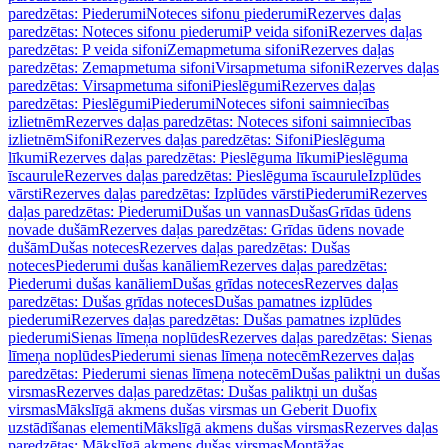
paredzētas: Piederumi
Noteces sifonu piederumi
Rezerves daļas
paredzētas: Noteces sifonu piederumi
P veida sifoni
Rezerves daļas
paredzētas: P veida sifoni
Zemapmetuma sifoni
Rezerves daļas
paredzētas: Zemapmetuma sifoni
Virsapmetuma sifoni
Rezerves daļas
paredzētas: Virsapmetuma sifoni
Pieslēgumi
Rezerves daļas
paredzētas: Pieslēgumi
Piederumi
Noteces sifoni saimniecības
izlietnēm
Rezerves daļas paredzētas: Noteces sifoni saimniecības
izlietnēm
Sifoni
Rezerves daļas paredzētas: Sifoni
Pieslēguma
līkumi
Rezerves daļas paredzētas: Pieslēguma līkumi
Pieslēguma
īscaurule
Rezerves daļas paredzētas: Pieslēguma īscaurule
Izplūdes
vārsti
Rezerves daļas paredzētas: Izplūdes vārsti
Piederumi
Rezerves
daļas paredzētas: Piederumi
Dušas un vannas
Dušas
Grīdas ūdens
novade dušām
Rezerves daļas paredzētas: Grīdas ūdens novade
dušām
Dušas noteces
Rezerves daļas paredzētas: Dušas
noteces
Piederumi dušas kanāliem
Rezerves daļas paredzētas:
Piederumi dušas kanāliem
Dušas grīdas noteces
Rezerves daļas
paredzētas: Dušas grīdas noteces
Dušas pamatnes izplūdes
piederumi
Rezerves daļas paredzētas: Dušas pamatnes izplūdes
piederumi
Sienas līmeņa noplūdes
Rezerves daļas paredzētas: Sienas
līmeņa noplūdes
Piederumi sienas līmeņa notecēm
Rezerves daļas
paredzētas: Piederumi sienas līmeņa notecēm
Dušas paliktņi un dušas
virsmas
Rezerves daļas paredzētas: Dušas paliktņi un dušas
virsmas
Mākslīgā akmens dušas virsmas un Geberit Duofix
uzstādīšanas elementi
Mākslīgā akmens dušas virsmas
Rezerves daļas
paredzētas: Mākslīgā akmens dušas virsmas
Montāžas