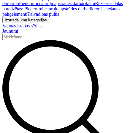
darbarīki
Piederumi cauruļu apstrādes darbarīkiem
Rezerves daļas
paredzētas: Piederumi cauruļu apstrādes darbarīkiem
Lietošanas
palīgelementi
Tālvadības pultis
Izstrādājumu kategorijas
Vannas istabas sērijas
Jaunumi