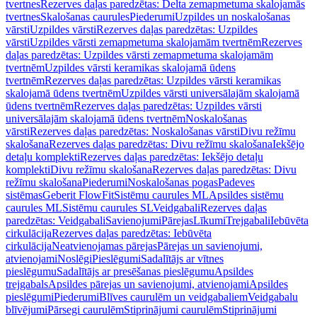
tvertnes
Rezerves daļas paredzētas: Delta zemapmetuma skalojamās
tvertnes
Skalošanas caurules
Piederumi
Uzpildes un noskalošanas
vārsti
Uzpildes vārsti
Rezerves daļas paredzētas: Uzpildes
vārsti
Uzpildes vārsti zemapmetuma skalojamām tvertnēm
Rezerves
daļas paredzētas: Uzpildes vārsti zemapmetuma skalojamām
tvertnēm
Uzpildes vārsti keramikas skalojamā ūdens
tvertnēm
Rezerves daļas paredzētas: Uzpildes vārsti keramikas
skalojamā ūdens tvertnēm
Uzpildes vārsti universālajām skalojamā
ūdens tvertnēm
Rezerves daļas paredzētas: Uzpildes vārsti
universālajām skalojamā ūdens tvertnēm
Noskalošanas
vārsti
Rezerves daļas paredzētas: Noskalošanas vārsti
Divu režīmu
skalošana
Rezerves daļas paredzētas: Divu režīmu skalošana
Iekšējo
detaļu komplekti
Rezerves daļas paredzētas: Iekšējo detaļu
komplekti
Divu režīmu skalošana
Rezerves daļas paredzētas: Divu
režīmu skalošana
Piederumi
Noskalošanas pogas
Padeves
sistēmas
Geberit FlowFit
Sistēmu caurules ML
Apsildes sistēmu
caurules ML
Sistēmu caurules SL
Veidgabali
Rezerves daļas
paredzētas: Veidgabali
Savienojumi
Pārejas
Līkumi
Trejgabali
Iebūvēta
cirkulācija
Rezerves daļas paredzētas: Iebūvēta
cirkulācija
Neatvienojamas pārejas
Pārejas un savienojumi,
atvienojami
Noslēgi
Pieslēgumi
Sadalītājs ar vītnes
pieslēgumu
Sadalītājs ar presēšanas pieslēgumu
Apsildes
trejgabals
Apsildes pārejas un savienojumi, atvienojami
Apsildes
pieslēgumi
Piederumi
Blīves caurulēm un veidgabaliem
Veidgabalu
blīvējumi
Pārsegi caurulēm
Stiprinājumi caurulēm
Stiprinājumi