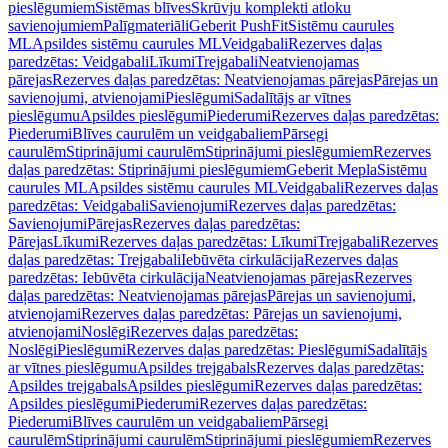
pieslēgumiem
Sistēmas blīves
Skrūvju komplekti atloku
savienojumiem
Palīgmateriāli
Geberit PushFit
Sistēmu caurules
ML
Apsildes sistēmu caurules ML
Veidgabali
Rezerves daļas
paredzētas: Veidgabali
Līkumi
Trejgabali
Neatvienojamas
pārejas
Rezerves daļas paredzētas: Neatvienojamas pārejas
Pārejas un
savienojumi, atvienojami
Pieslēgumi
Sadalītājs ar vītnes
pieslēgumu
Apsildes pieslēgumi
Piederumi
Rezerves daļas paredzētas:
Piederumi
Blīves caurulēm un veidgabaliem
Pārsegi
caurulēm
Stiprinājumi caurulēm
Stiprinājumi pieslēgumiem
Rezerves
daļas paredzētas: Stiprinājumi pieslēgumiem
Geberit Mepla
Sistēmu
caurules ML
Apsildes sistēmu caurules ML
Veidgabali
Rezerves daļas
paredzētas: Veidgabali
Savienojumi
Rezerves daļas paredzētas:
Savienojumi
Pārejas
Rezerves daļas paredzētas:
Pārejas
Līkumi
Rezerves daļas paredzētas: Līkumi
Trejgabali
Rezerves
daļas paredzētas: Trejgabali
Iebūvēta cirkulācija
Rezerves daļas
paredzētas: Iebūvēta cirkulācija
Neatvienojamas pārejas
Rezerves
daļas paredzētas: Neatvienojamas pārejas
Pārejas un savienojumi,
atvienojami
Rezerves daļas paredzētas: Pārejas un savienojumi,
atvienojami
Noslēgi
Rezerves daļas paredzētas:
Noslēgi
Pieslēgumi
Rezerves daļas paredzētas: Pieslēgumi
Sadalītājs
ar vītnes pieslēgumu
Apsildes trejgabals
Rezerves daļas paredzētas:
Apsildes trejgabals
Apsildes pieslēgumi
Rezerves daļas paredzētas:
Apsildes pieslēgumi
Piederumi
Rezerves daļas paredzētas:
Piederumi
Blīves caurulēm un veidgabaliem
Pārsegi
caurulēm
Stiprinājumi caurulēm
Stiprinājumi pieslēgumiem
Rezerves