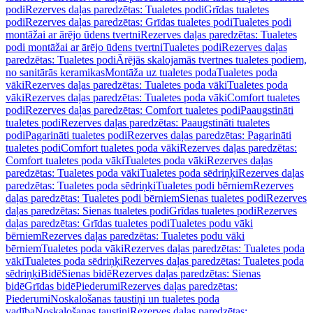
podi
Rezerves daļas paredzētas: Tualetes podi
Grīdas tualetes
podi
Rezerves daļas paredzētas: Grīdas tualetes podi
Tualetes podi
montāžai ar ārējo ūdens tvertni
Rezerves daļas paredzētas: Tualetes
podi montāžai ar ārējo ūdens tvertni
Tualetes podi
Rezerves daļas
paredzētas: Tualetes podi
Ārējās skalojamās tvertnes tualetes podiem,
no sanitārās keramikas
Montāža uz tualetes poda
Tualetes poda
vāki
Rezerves daļas paredzētas: Tualetes poda vāki
Tualetes poda
vāki
Rezerves daļas paredzētas: Tualetes poda vāki
Comfort tualetes
podi
Rezerves daļas paredzētas: Comfort tualetes podi
Paaugstināti
tualetes podi
Rezerves daļas paredzētas: Paaugstināti tualetes
podi
Pagarināti tualetes podi
Rezerves daļas paredzētas: Pagarināti
tualetes podi
Comfort tualetes poda vāki
Rezerves daļas paredzētas:
Comfort tualetes poda vāki
Tualetes poda vāki
Rezerves daļas
paredzētas: Tualetes poda vāki
Tualetes poda sēdriņķi
Rezerves daļas
paredzētas: Tualetes poda sēdriņķi
Tualetes podi bērniem
Rezerves
daļas paredzētas: Tualetes podi bērniem
Sienas tualetes podi
Rezerves
daļas paredzētas: Sienas tualetes podi
Grīdas tualetes podi
Rezerves
daļas paredzētas: Grīdas tualetes podi
Tualetes podu vāki
bērniem
Rezerves daļas paredzētas: Tualetes podu vāki
bērniem
Tualetes poda vāki
Rezerves daļas paredzētas: Tualetes poda
vāki
Tualetes poda sēdriņķi
Rezerves daļas paredzētas: Tualetes poda
sēdriņķi
Bidē
Sienas bidē
Rezerves daļas paredzētas: Sienas
bidē
Grīdas bidē
Piederumi
Rezerves daļas paredzētas:
Piederumi
Noskalošanas taustiņi un tualetes poda
vadība
Noskalošanas taustiņi
Rezerves daļas paredzētas: