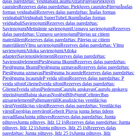
daļas paredzētas: Veidgabali
Līkumi
Atzari
Pārejas
Piekļuves
caurules
Rezerves daļas paredzētas: Piekļuves caurules
Pārejas
Īpašas
formas veidgabali
Rezerves daļas paredzētas: Īpašas formas
veidgabali
Veidgabali SuperTube
Līkumi
Īpašas formas
veidgabali
Savienojumi
Rezerves daļas paredzētas:
Savienojumi
Metināmie savienojumi
Uzmavu savienojumi
Rezerves
daļas paredzētas: Uzmavu savienojumi
Pārejas uz citiem
materiāliem
Rezerves daļas paredzētas: Pārejas uz citiem
materiāliem
Vītņu savienojumi
Rezerves daļas paredzētas: Vītņu
savienojumi
Atloka savienojumi
Atloka
adapteri
Savienotājelementi
Rezerves daļas paredzētas:
Savienotājelementi
Pieslēguma līkumi
Rezerves daļas paredzētas:
Pieslēguma līkumi
Pieslēguma uzmavas
Rezerves daļas paredzētas:
Pieslēguma uzmavas
Pieslēguma īscaurule
Rezerves daļas paredzētas:
Pieslēguma īscaurule
P veida sifoni
Rezerves daļas paredzētas: P
veida sifoni
Gliemežveida sifoni
Rezerves daļas paredzētas:
Gliemežveida sifoni
Piederumi
Cauruļu apskavas
Cauruļu apskavu
stiprinājumi
Balsta skavas
Noslēgi
Blīvējumi
Celtniecības
aizsargelementi
Palīgmateriāli
Kanalizācijas ventilācijas
vārsti
Ventilācijas vārsti
Rezerves daļas paredzētas: Ventilācijas
vārsti
Enerģijas pretvārsti
Geberit Pluvia jumta lietus ūdens
novadīšana
Jumta piltuves
Rezerves daļas paredzētas: Jumta
piltuves
Jumta piltuves, līdz 12 l/s
Rezerves daļas paredzētas: Jumta
piltuves, līdz 12 l/s
Jumta piltuves, līdz 25 l/s
Rezerves daļas
paredzētas: Jumta piltuves, līdz 25 l/s
Jumta piltuves, līdz