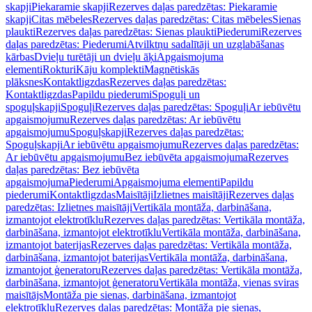
skapji
Piekaramie skapji
Rezerves daļas paredzētas: Piekaramie
skapji
Citas mēbeles
Rezerves daļas paredzētas: Citas mēbeles
Sienas
plaukti
Rezerves daļas paredzētas: Sienas plaukti
Piederumi
Rezerves
daļas paredzētas: Piederumi
Atvilktņu sadalītāji un uzglabāšanas
kārbas
Dvieļu turētāji un dvieļu āķi
Apgaismojuma
elementi
Rokturi
Kāju komplekti
Magnētiskās
plāksnes
Kontaktligzdas
Rezerves daļas paredzētas:
Kontaktligzdas
Papildu piederumi
Spoguļi un
spoguļskapji
Spoguļi
Rezerves daļas paredzētas: Spoguļi
Ar iebūvētu
apgaismojumu
Rezerves daļas paredzētas: Ar iebūvētu
apgaismojumu
Spoguļskapji
Rezerves daļas paredzētas:
Spoguļskapji
Ar iebūvētu apgaismojumu
Rezerves daļas paredzētas:
Ar iebūvētu apgaismojumu
Bez iebūvēta apgaismojuma
Rezerves
daļas paredzētas: Bez iebūvēta
apgaismojuma
Piederumi
Apgaismojuma elementi
Papildu
piederumi
Kontaktligzdas
Maisītāji
Izlietnes maisītāji
Rezerves daļas
paredzētas: Izlietnes maisītāji
Vertikāla montāža, darbināšana,
izmantojot elektrotīklu
Rezerves daļas paredzētas: Vertikāla montāža,
darbināšana, izmantojot elektrotīklu
Vertikāla montāža, darbināšana,
izmantojot baterijas
Rezerves daļas paredzētas: Vertikāla montāža,
darbināšana, izmantojot baterijas
Vertikāla montāža, darbināšana,
izmantojot ģeneratoru
Rezerves daļas paredzētas: Vertikāla montāža,
darbināšana, izmantojot ģeneratoru
Vertikāla montāža, vienas sviras
maisītājs
Montāža pie sienas, darbināšana, izmantojot
elektrotīklu
Rezerves daļas paredzētas: Montāža pie sienas,