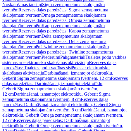
Noskalošanas taustiņi
Sigma zemapmetuma skalojamām
tvertnēm
Rezerves daļas paredzētas: Sigma zemapmetuma
skalojamām tvertnēm
Omega zemapmetuma skalojamām
tvertnēm
Rezerves daļas paredzētas: Omega zemapmetuma
skalojamām tvertnēm
Kappa zemapmetuma skalojamām
tvertnēm
Rezerves daļas paredzētas: Kappa zemapmetuma
skalojamām tvertnēm
Delta zemapmetuma skalojamām
tvertnēm
Rezerves daļas paredzētas: Delta zemapmetuma
skalojamām tvertnēm
Twinline zemapmetuma skalojamām
tvertnēm
Rezerves daļas paredzētas: Twinline zemapmetuma
skalojamām tvertnēm
Piederumi
Palīgmateriāli
Tualetes podu vadības
sistēmas ar elektronisku skalošanas aktivizāciju
Rezerves daļas
paredzētas: Tualetes podu vadības sistēmas ar elektronisku
skalošanas aktivizāciju
Darbināšanai, izmantojot elektrotīklu,
Geberit Sigma zemapmetuma skalojamām tvertnēm, 12 cm
Rezerves
daļas paredzētas: Darbināšanai, izmantojot elektrotīklu,
Geberit Sigma zemapmetuma skalojamām tvertnēm,
12 cm
Darbināšanai, izmantojot elektrotīklu, Geberit Sigma
zemapmetuma skalojamām tvertnēm, 8 cm
Rezerves daļas
paredzētas: Darbināšanai, izmantojot elektrotīklu, Geberit Sigma
zemapmetuma skalojamām tvertnēm, 8 cm
Darbināšanai, izmantojot
elektrotīklu, Geberit Omega zemapmetuma skalojamām tvertnēm,
12 cm
Rezerves daļas paredzētas: Darbināšanai, izmantojot
elektrotīklu, Geberit Omega zemapmetuma skalojamām tvertnēm,
12 cm
Darbināšanai, izmantojot baterijas, Geberit Sigma