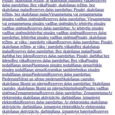
Pisuāri, skalošanas režīms, ar skalošanas malu
Bez vāka
Rezerves
daļas paredzētas: Bez vāka
Pisuāri, skalošanas režīms, bez
skalošanas malas
Rezerves daļas paredzētas: Pisuāri, skalošanas
režīms, bez skalošanas malas
Virsapmetuma vai zemapmetuma
pisuāru vadības sistēmām
Rezerves daļas paredzētas: Virsapmetuma
vai zemapmetuma pisuāru vadības sistēmām
Ar iebūvētu pisuāru
vadības sistēmu
Rezerves daļas paredzētas: Ar iebūvētu pisuāru
vadības sistēmu
Iebūvētai pisuāru vadības sistēmai
Rezerves daļas
paredzētas: Iebūvētai pisuāru vadības sistēmai
Pisuāri, skalošanas
režīms, ar vāku / paredzēts vākam
Rezerves daļas paredzētas: Pisuāri,
skalošanas režīms, ar vāku / paredzēts vākam
Bez skalošanas
malas
Rezerves daļas paredzētas: Bez skalošanas malas
Pisuāri,
darbībai bez ūdens
Rezerves daļas paredzētas: Pisuāri, darbībai bez
ūdens
Bez vāka
Rezerves daļas paredzētas: Bez vāka
Pisuāru
nodalīšanas sienas
Plastmasas pisuāru nodalīšanas sienas
Stikla
pisuāru nodalīšanas sienas
Keramikas sanitārtehnikas pisuāru
nodalīšanas sienas
Piederumi
Rezerves daļas paredzētas:
Piederumi
Sifoni un sifonu piederumi
Skalošanas caurules,
skalošanas līkumi un pārejas
Rezerves daļas paredzētas: Skalošanas
caurules, skalošanas līkumi un pārejas
Stiprinājumi
Pisuāru vadības
sistēmas
Zemapmetuma
Rezerves daļas paredzētas: Zemapmetuma
Ar
elektronisku skalošanas aktivizāciju, darbināšana, izmantojot
elektrotīklu
Rezerves daļas paredzētas: Ar elektronisku skalošanas
aktivizāciju, darbināšana, izmantojot elektrotīklu
Ar elektronisku
skalošanas aktivizāciju, darbināšana, izmantojot baterijas
Rezerves