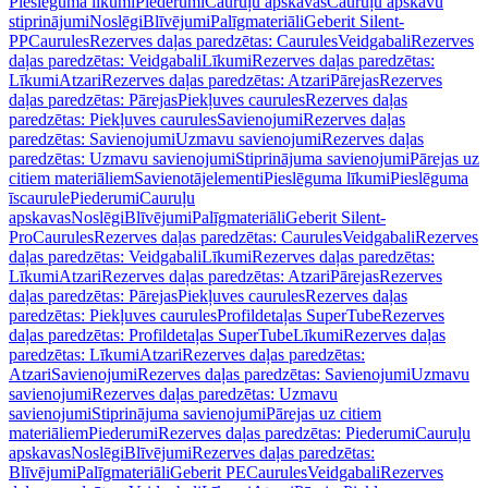
Pieslēguma līkumi
Piederumi
Cauruļu apskavas
Cauruļu apskavu
stiprinājumi
Noslēgi
Blīvējumi
Palīgmateriāli
Geberit Silent-
PP
Caurules
Rezerves daļas paredzētas: Caurules
Veidgabali
Rezerves
daļas paredzētas: Veidgabali
Līkumi
Rezerves daļas paredzētas:
Līkumi
Atzari
Rezerves daļas paredzētas: Atzari
Pārejas
Rezerves
daļas paredzētas: Pārejas
Piekļuves caurules
Rezerves daļas
paredzētas: Piekļuves caurules
Savienojumi
Rezerves daļas
paredzētas: Savienojumi
Uzmavu savienojumi
Rezerves daļas
paredzētas: Uzmavu savienojumi
Stiprinājuma savienojumi
Pārejas uz
citiem materiāliem
Savienotājelementi
Pieslēguma līkumi
Pieslēguma
īscaurule
Piederumi
Cauruļu
apskavas
Noslēgi
Blīvējumi
Palīgmateriāli
Geberit Silent-
Pro
Caurules
Rezerves daļas paredzētas: Caurules
Veidgabali
Rezerves
daļas paredzētas: Veidgabali
Līkumi
Rezerves daļas paredzētas:
Līkumi
Atzari
Rezerves daļas paredzētas: Atzari
Pārejas
Rezerves
daļas paredzētas: Pārejas
Piekļuves caurules
Rezerves daļas
paredzētas: Piekļuves caurules
Profildetaļas SuperTube
Rezerves
daļas paredzētas: Profildetaļas SuperTube
Līkumi
Rezerves daļas
paredzētas: Līkumi
Atzari
Rezerves daļas paredzētas:
Atzari
Savienojumi
Rezerves daļas paredzētas: Savienojumi
Uzmavu
savienojumi
Rezerves daļas paredzētas: Uzmavu
savienojumi
Stiprinājuma savienojumi
Pārejas uz citiem
materiāliem
Piederumi
Rezerves daļas paredzētas: Piederumi
Cauruļu
apskavas
Noslēgi
Blīvējumi
Rezerves daļas paredzētas:
Blīvējumi
Palīgmateriāli
Geberit PE
Caurules
Veidgabali
Rezerves