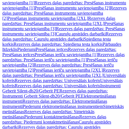
savienojamība [1]
Rezerves daļas paredzētas: Presēšanas instrumentu
savienojamība [1]
Presēšanas instrumentu savienojamība [2]
Rezerves
daļas paredzētas: Presēšanas instrumentu savienojamība
[2]
Presēšanas instrumentu savietojamība [2XL]
Rezerves daļas
paredzētas: Presēšanas instrumentu savietojamība [2XL]
Presēšanas
instrumentu savietojamība [3]
Rezerves daļas paredzētas: Presēšanas
instrumentu savietojamība [3]
Cauruļu apstrādes darbarīki
Rezerves
daļas paredzētas: Cauruļu apstrādes darbarīki
Spiediena testa
korķis
Rezerves daļas paredzētas: Spiediena testa korķis
Pārbaudes
līdzeklis
Piederumi
Presēšanas ierīces
Rezerves daļas paredzētas:
Presēšanas ierīces
Presēšanas ierīču savietojamība [1]
Rezerves daļas
paredzētas: Presēšanas ierīču savietojamība [1]
Presēšanas ierīču
savietojamība [2]
Rezerves daļas paredzētas: Presēšanas ierīču
savietojamība [2]
Presēšanas ierīču savietojamība [2XL]
Rezerves
daļas paredzētas: Presēšanas ierīču savietojamība [2XL]
Universālais
koferis
Rezerves daļas paredzētas: Universālais koferis
Universālais
koferis
Rezerves daļas paredzētas: Universālais koferis
Instrumenti
Geberit Silent-db20/Geberit PE
Rezerves daļas paredzētas:
Instrumenti Geberit Silent-db20/Geberit PE
Elektrometināšanas
instrumenti
Rezerves daļas paredzētas: Elektrometināšanas
instrumenti
Piederumi elektrometināšanas instrumentiem
Simetriskās
metināšanas
Rezerves daļas paredzētas: Simetriskās
metināšanas
Piederumi kontaktmetināšanas
Rezerves daļas
paredzētas: Piederumi kontaktmetināšanas
Cauruļu apstrādes
darbarīki
Rezerves daļas paredzētas: Cauruļu apstrādes