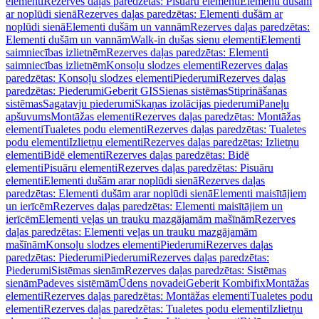
elementi
Rezerves daļas paredzētas: Pisuāru elementi
Elementi dušām
ar noplūdi sienā
Rezerves daļas paredzētas: Elementi dušām ar
noplūdi sienā
Elementi dušām un vannām
Rezerves daļas paredzētas:
Elementi dušām un vannām
Walk-in dušas sienu elementi
Elementi
saimniecības izlietnēm
Rezerves daļas paredzētas: Elementi
saimniecības izlietnēm
Konsoļu slodzes elementi
Rezerves daļas
paredzētas: Konsoļu slodzes elementi
Piederumi
Rezerves daļas
paredzētas: Piederumi
Geberit GIS
Sienas sistēmas
Stiprināšanas
sistēmas
Sagatavju piederumi
Skaņas izolācijas piederumi
Paneļu
apšuvums
Montāžas elementi
Rezerves daļas paredzētas: Montāžas
elementi
Tualetes podu elementi
Rezerves daļas paredzētas: Tualetes
podu elementi
Izlietņu elementi
Rezerves daļas paredzētas: Izlietņu
elementi
Bidē elementi
Rezerves daļas paredzētas: Bidē
elementi
Pisuāru elementi
Rezerves daļas paredzētas: Pisuāru
elementi
Elementi dušām arar noplūdi sienā
Rezerves daļas
paredzētas: Elementi dušām arar noplūdi sienā
Elementi maisītājiem
un ierīcēm
Rezerves daļas paredzētas: Elementi maisītājiem un
ierīcēm
Elementi veļas un trauku mazgājamām mašīnām
Rezerves
daļas paredzētas: Elementi veļas un trauku mazgājamām
mašīnām
Konsoļu slodzes elementi
Piederumi
Rezerves daļas
paredzētas: Piederumi
Piederumi
Rezerves daļas paredzētas:
Piederumi
Sistēmas sienām
Rezerves daļas paredzētas: Sistēmas
sienām
Padeves sistēmām
Ūdens novadei
Geberit Kombifix
Montāžas
elementi
Rezerves daļas paredzētas: Montāžas elementi
Tualetes podu
elementi
Rezerves daļas paredzētas: Tualetes podu elementi
Izlietņu