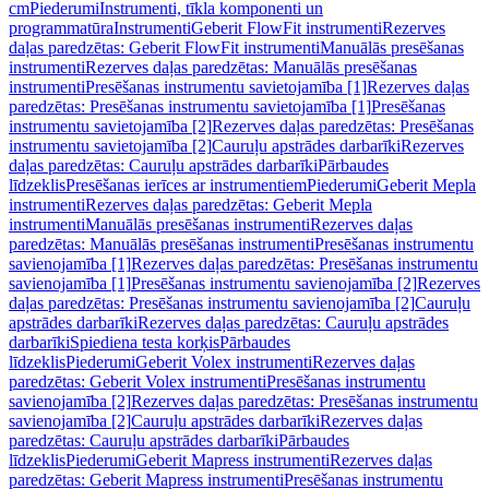
cm
Piederumi
Instrumenti, tīkla komponenti un
programmatūra
Instrumenti
Geberit FlowFit instrumenti
Rezerves
daļas paredzētas: Geberit FlowFit instrumenti
Manuālās presēšanas
instrumenti
Rezerves daļas paredzētas: Manuālās presēšanas
instrumenti
Presēšanas instrumentu savietojamība [1]
Rezerves daļas
paredzētas: Presēšanas instrumentu savietojamība [1]
Presēšanas
instrumentu savietojamība [2]
Rezerves daļas paredzētas: Presēšanas
instrumentu savietojamība [2]
Cauruļu apstrādes darbarīki
Rezerves
daļas paredzētas: Cauruļu apstrādes darbarīki
Pārbaudes
līdzeklis
Presēšanas ierīces ar instrumentiem
Piederumi
Geberit Mepla
instrumenti
Rezerves daļas paredzētas: Geberit Mepla
instrumenti
Manuālās presēšanas instrumenti
Rezerves daļas
paredzētas: Manuālās presēšanas instrumenti
Presēšanas instrumentu
savienojamība [1]
Rezerves daļas paredzētas: Presēšanas instrumentu
savienojamība [1]
Presēšanas instrumentu savienojamība [2]
Rezerves
daļas paredzētas: Presēšanas instrumentu savienojamība [2]
Cauruļu
apstrādes darbarīki
Rezerves daļas paredzētas: Cauruļu apstrādes
darbarīki
Spiediena testa korķis
Pārbaudes
līdzeklis
Piederumi
Geberit Volex instrumenti
Rezerves daļas
paredzētas: Geberit Volex instrumenti
Presēšanas instrumentu
savienojamība [2]
Rezerves daļas paredzētas: Presēšanas instrumentu
savienojamība [2]
Cauruļu apstrādes darbarīki
Rezerves daļas
paredzētas: Cauruļu apstrādes darbarīki
Pārbaudes
līdzeklis
Piederumi
Geberit Mapress instrumenti
Rezerves daļas
paredzētas: Geberit Mapress instrumenti
Presēšanas instrumentu