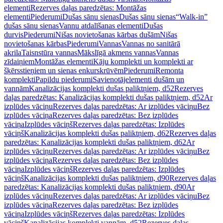
elementi
Rezerves daļas paredzētas: Montāžas
elementi
Piederumi
Dušas sānu sienas
Dušas sānu sienas
“Walk-in”
dušas sānu sienas
Vannu atdalīšanas elementi
Dušas
durvis
Piederumi
Nišas novietošanas kārbas dušām
Nišas
novietošanas kārbas
Piederumi
Vannas
Vannas no sanitārā
akrila
Taisnstūra vannas
Mākslīgā akmens vannas
Vannas
zīdaiņiem
Montāžas elementi
Kāju komplekti un komplekti ar
šķērsstieņiem un sienas enkurskrūvēm
Piederumi
Remonta
komplekti
Papildu piederumi
Savienotājelementi dušām un
vannām
Kanalizācijas komplekti dušas paliktņiem, d52
Rezerves
daļas paredzētas: Kanalizācijas komplekti dušas paliktņiem, d52
Ar
izplūdes vāciņu
Rezerves daļas paredzētas: Ar izplūdes vāciņu
Bez
izplūdes vāciņa
Rezerves daļas paredzētas: Bez izplūdes
vāciņa
Izplūdes vāciņš
Rezerves daļas paredzētas: Izplūdes
vāciņš
Kanalizācijas komplekti dušas paliktņiem, d62
Rezerves daļas
paredzētas: Kanalizācijas komplekti dušas paliktņiem, d62
Ar
izplūdes vāciņu
Rezerves daļas paredzētas: Ar izplūdes vāciņu
Bez
izplūdes vāciņa
Rezerves daļas paredzētas: Bez izplūdes
vāciņa
Izplūdes vāciņš
Rezerves daļas paredzētas: Izplūdes
vāciņš
Kanalizācijas komplekti dušas paliktņiem, d90
Rezerves daļas
paredzētas: Kanalizācijas komplekti dušas paliktņiem, d90
Ar
izplūdes vāciņu
Rezerves daļas paredzētas: Ar izplūdes vāciņu
Bez
izplūdes vāciņa
Rezerves daļas paredzētas: Bez izplūdes
vāciņa
Izplūdes vāciņš
Rezerves daļas paredzētas: Izplūdes
vāciņš
Kanalizācijas komplekti vannām, d52
Rezerves daļas