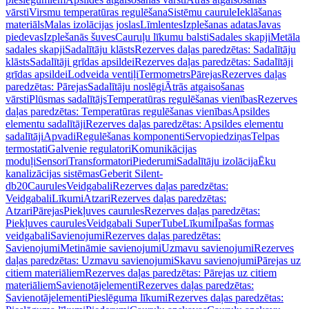
vārsti
Virsmu temperatūras regulēšana
Sistēmu caurule
Ieklāšanas
materiāls
Malas izolācijas joslas
Līmlentes
Izplešanas adatas
Javas
piedevas
Izplešanās šuves
Cauruļu līkumu balsti
Sadales skapji
Metāla
sadales skapji
Sadalītāju klāsts
Rezerves daļas paredzētas: Sadalītāju
klāsts
Sadalītāji grīdas apsildei
Rezerves daļas paredzētas: Sadalītāji
grīdas apsildei
Lodveida ventiļi
Termometrs
Pārejas
Rezerves daļas
paredzētas: Pārejas
Sadalītāju noslēgi
Ātrās atgaisošanas
vārsti
Plūsmas sadalītājs
Temperatūras regulēšanas vienības
Rezerves
daļas paredzētas: Temperatūras regulēšanas vienības
Apsildes
elementu sadalītāji
Rezerves daļas paredzētas: Apsildes elementu
sadalītāji
Apvadi
Regulēšanas komponenti
Servopiedziņas
Telpas
termostati
Galvenie regulatori
Komunikācijas
moduļi
Sensori
Transformatori
Piederumi
Sadalītāju izolācija
Ēku
kanalizācijas sistēmas
Geberit Silent-
db20
Caurules
Veidgabali
Rezerves daļas paredzētas:
Veidgabali
Līkumi
Atzari
Rezerves daļas paredzētas:
Atzari
Pārejas
Piekļuves caurules
Rezerves daļas paredzētas:
Piekļuves caurules
Veidgabali SuperTube
Līkumi
Īpašas formas
veidgabali
Savienojumi
Rezerves daļas paredzētas:
Savienojumi
Metināmie savienojumi
Uzmavu savienojumi
Rezerves
daļas paredzētas: Uzmavu savienojumi
Skavu savienojumi
Pārejas uz
citiem materiāliem
Rezerves daļas paredzētas: Pārejas uz citiem
materiāliem
Savienotājelementi
Rezerves daļas paredzētas:
Savienotājelementi
Pieslēguma līkumi
Rezerves daļas paredzētas: