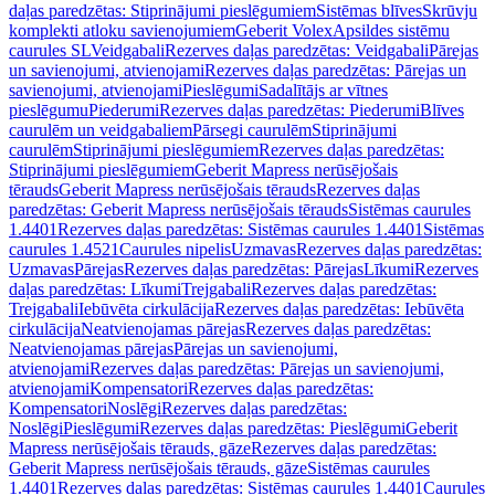
daļas paredzētas: Stiprinājumi pieslēgumiem
Sistēmas blīves
Skrūvju
komplekti atloku savienojumiem
Geberit Volex
Apsildes sistēmu
caurules SL
Veidgabali
Rezerves daļas paredzētas: Veidgabali
Pārejas
un savienojumi, atvienojami
Rezerves daļas paredzētas: Pārejas un
savienojumi, atvienojami
Pieslēgumi
Sadalītājs ar vītnes
pieslēgumu
Piederumi
Rezerves daļas paredzētas: Piederumi
Blīves
caurulēm un veidgabaliem
Pārsegi caurulēm
Stiprinājumi
caurulēm
Stiprinājumi pieslēgumiem
Rezerves daļas paredzētas:
Stiprinājumi pieslēgumiem
Geberit Mapress nerūsējošais
tērauds
Geberit Mapress nerūsējošais tērauds
Rezerves daļas
paredzētas: Geberit Mapress nerūsējošais tērauds
Sistēmas caurules
1.4401
Rezerves daļas paredzētas: Sistēmas caurules 1.4401
Sistēmas
caurules 1.4521
Caurules nipelis
Uzmavas
Rezerves daļas paredzētas:
Uzmavas
Pārejas
Rezerves daļas paredzētas: Pārejas
Līkumi
Rezerves
daļas paredzētas: Līkumi
Trejgabali
Rezerves daļas paredzētas:
Trejgabali
Iebūvēta cirkulācija
Rezerves daļas paredzētas: Iebūvēta
cirkulācija
Neatvienojamas pārejas
Rezerves daļas paredzētas:
Neatvienojamas pārejas
Pārejas un savienojumi,
atvienojami
Rezerves daļas paredzētas: Pārejas un savienojumi,
atvienojami
Kompensatori
Rezerves daļas paredzētas:
Kompensatori
Noslēgi
Rezerves daļas paredzētas:
Noslēgi
Pieslēgumi
Rezerves daļas paredzētas: Pieslēgumi
Geberit
Mapress nerūsējošais tērauds, gāze
Rezerves daļas paredzētas:
Geberit Mapress nerūsējošais tērauds, gāze
Sistēmas caurules
1.4401
Rezerves daļas paredzētas: Sistēmas caurules 1.4401
Caurules