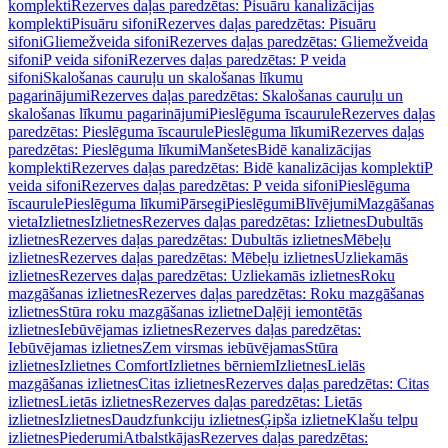
komplekti
Rezerves daļas paredzētas: Pisuāru kanalizācijas
komplekti
Pisuāru sifoni
Rezerves daļas paredzētas: Pisuāru
sifoni
Gliemežveida sifoni
Rezerves daļas paredzētas: Gliemežveida
sifoni
P veida sifoni
Rezerves daļas paredzētas: P veida
sifoni
Skalošanas cauruļu un skalošanas līkumu
pagarinājumi
Rezerves daļas paredzētas: Skalošanas cauruļu un
skalošanas līkumu pagarinājumi
Pieslēguma īscaurule
Rezerves daļas
paredzētas: Pieslēguma īscaurule
Pieslēguma līkumi
Rezerves daļas
paredzētas: Pieslēguma līkumi
Manšetes
Bidē kanalizācijas
komplekti
Rezerves daļas paredzētas: Bidē kanalizācijas komplekti
P
veida sifoni
Rezerves daļas paredzētas: P veida sifoni
Pieslēguma
īscaurule
Pieslēguma līkumi
Pārsegi
Pieslēgumi
Blīvējumi
Mazgāšanas
vieta
Izlietnes
Izlietnes
Rezerves daļas paredzētas: Izlietnes
Dubultās
izlietnes
Rezerves daļas paredzētas: Dubultās izlietnes
Mēbeļu
izlietnes
Rezerves daļas paredzētas: Mēbeļu izlietnes
Uzliekamās
izlietnes
Rezerves daļas paredzētas: Uzliekamās izlietnes
Roku
mazgāšanas izlietnes
Rezerves daļas paredzētas: Roku mazgāšanas
izlietnes
Stūra roku mazgāšanas izlietne
Daļēji iemontētās
izlietnes
Iebūvējamas izlietnes
Rezerves daļas paredzētas:
Iebūvējamas izlietnes
Zem virsmas iebūvējamas
Stūra
izlietnes
Izlietnes Comfort
Izlietnes bērniem
Izlietnes
Lielās
mazgāšanas izlietnes
Citas izlietnes
Rezerves daļas paredzētas: Citas
izlietnes
Lietās izlietnes
Rezerves daļas paredzētas: Lietās
izlietnes
Izlietnes
Daudzfunkciju izlietnes
Ģipša izlietne
Klašu telpu
izlietnes
Piederumi
Atbalstkājas
Rezerves daļas paredzētas: