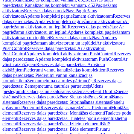
paredzētas: Kanalizācijas komplekti vannām, d52
Pagriežams
aktivizators
Rezerves daļas paredzētas: Pagriežams
aktivizators
Apdares komplekti pagriežamam aktivizatoram
Rezerves
daļas paredzētas: Apdares komplekti pagriežamam aktivizatoram
Ar
pagriežamu aktivizatoru un ieplūdi
Rezerves daļas paredzētas: Ar
pagriežamu aktivizatoru un ieplūdi
Apdares komplekti pagriežamam
aktivizatoram un ieplūdei
Rezerves daļas paredzētas: Apdares
komplekti pagriežamam aktivizatoram un ieplūdei
Ar aktivizatoru
PushControl
Rezerves daļas paredzētas: Ar aktivizatoru
PushControl
Apdares komplekti aktivizatoram PushControl
Rezerves
daļas paredzētas: Apdares komplekti aktivizatoram PushControl
Ar
vārstu aizbāžņiem
Rezerves daļas paredzētas: Ar vārstu
aizbāžņiem
Piederumi vannu kanalizācijas komplektiem
Rezerves
daļas paredzētas: Piederumi vannu kanalizācijas
komplektiem
Zemapmetuma caurules pārtraucējs
Rezerves daļas
paredzētas: Zemapmetuma caurules pārtraucējs
Ūdens
pieslēgumi
Instalācijas un skalošanas sistēmas
Geberit Duofix
Sienas
sistēmas
Rezerves daļas paredzētas: Sienas sistēmas
Stiprināšanas
sistēmas
Rezerves daļas paredzētas: Stiprināšanas sistēmas
Paneļu
apšuvums
Piederumi
Rezerves daļas paredzētas: Piederumi
Montāžas
elementi
Rezerves daļas paredzētas: Montāžas elementi
Tualetes podu
elementi
Rezerves daļas paredzētas: Tualetes podu elementi
Izlietņu
elementi
Rezerves daļas paredzētas: Izlietņu elementi
Bidē
elementi
Rezerves daļas paredzētas: Bidē elementi
Pisuāru