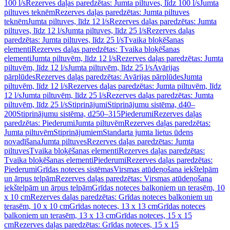
100 l/s
Rezerves daļas paredzētas: Jumta piltuves, līdz 100 l/s
Jumta
piltuves teknēm
Rezerves daļas paredzētas: Jumta piltuves
teknēm
Jumta piltuves, līdz 12 l/s
Rezerves daļas paredzētas: Jumta
piltuves, līdz 12 l/s
Jumta piltuves, līdz 25 l/s
Rezerves daļas
paredzētas: Jumta piltuves, līdz 25 l/s
Tvaika bloķēšanas
elementi
Rezerves daļas paredzētas: Tvaika bloķēšanas
elementi
Jumta piltuvēm, līdz 12 l/s
Rezerves daļas paredzētas: Jumta
piltuvēm, līdz 12 l/s
Jumta piltuvēm, līdz 25 l/s
Avārijas
pārplūdes
Rezerves daļas paredzētas: Avārijas pārplūdes
Jumta
piltuvēm, līdz 12 l/s
Rezerves daļas paredzētas: Jumta piltuvēm, līdz
12 l/s
Jumta piltuvēm, līdz 25 l/s
Rezerves daļas paredzētas: Jumta
piltuvēm, līdz 25 l/s
Stiprinājumi
Stiprinājumu sistēma, d40–
200
Stiprinājumu sistēma, d250–315
Piederumi
Rezerves daļas
paredzētas: Piederumi
Jumta piltuvēm
Rezerves daļas paredzētas:
Jumta piltuvēm
Stiprinājumiem
Standarta jumta lietus ūdens
novadīšana
Jumta piltuves
Rezerves daļas paredzētas: Jumta
piltuves
Tvaika bloķēšanas elementi
Rezerves daļas paredzētas:
Tvaika bloķēšanas elementi
Piederumi
Rezerves daļas paredzētas:
Piederumi
Grīdas noteces sistēmas
Virsmas atūdeņošana iekštelpām
un ārpus telpām
Rezerves daļas paredzētas: Virsmas atūdeņošana
iekštelpām un ārpus telpām
Grīdas noteces balkoniem un terasēm, 10
x 10 cm
Rezerves daļas paredzētas: Grīdas noteces balkoniem un
terasēm, 10 x 10 cm
Grīdas noteces, 13 x 13 cm
Grīdas noteces
balkoniem un terasēm, 13 x 13 cm
Grīdas noteces, 15 x 15
cm
Rezerves daļas paredzētas: Grīdas noteces, 15 x 15