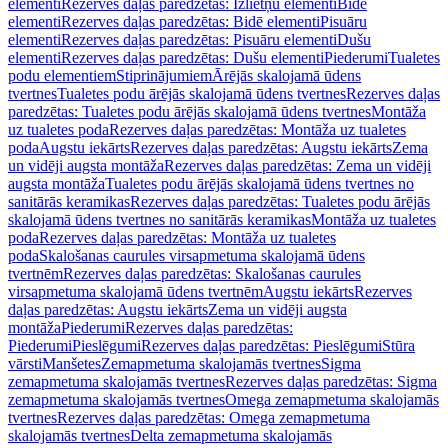
elementi
Rezerves daļas paredzētas: Izlietņu elementi
Bidē
elementi
Rezerves daļas paredzētas: Bidē elementi
Pisuāru
elementi
Rezerves daļas paredzētas: Pisuāru elementi
Dušu
elementi
Rezerves daļas paredzētas: Dušu elementi
Piederumi
Tualetes
podu elementiem
Stiprinājumiem
Ārējās skalojamā ūdens
tvertnes
Tualetes podu ārējās skalojamā ūdens tvertnes
Rezerves daļas
paredzētas: Tualetes podu ārējās skalojamā ūdens tvertnes
Montāža
uz tualetes poda
Rezerves daļas paredzētas: Montāža uz tualetes
poda
Augstu iekārts
Rezerves daļas paredzētas: Augstu iekārts
Zema
un vidēji augsta montāža
Rezerves daļas paredzētas: Zema un vidēji
augsta montāža
Tualetes podu ārējās skalojamā ūdens tvertnes no
sanitārās keramikas
Rezerves daļas paredzētas: Tualetes podu ārējās
skalojamā ūdens tvertnes no sanitārās keramikas
Montāža uz tualetes
poda
Rezerves daļas paredzētas: Montāža uz tualetes
poda
Skalošanas caurules virsapmetuma skalojamā ūdens
tvertnēm
Rezerves daļas paredzētas: Skalošanas caurules
virsapmetuma skalojamā ūdens tvertnēm
Augstu iekārts
Rezerves
daļas paredzētas: Augstu iekārts
Zema un vidēji augsta
montāža
Piederumi
Rezerves daļas paredzētas:
Piederumi
Pieslēgumi
Rezerves daļas paredzētas: Pieslēgumi
Stūra
vārsti
Manšetes
Zemapmetuma skalojamās tvertnes
Sigma
zemapmetuma skalojamās tvertnes
Rezerves daļas paredzētas: Sigma
zemapmetuma skalojamās tvertnes
Omega zemapmetuma skalojamās
tvertnes
Rezerves daļas paredzētas: Omega zemapmetuma
skalojamās tvertnes
Delta zemapmetuma skalojamās