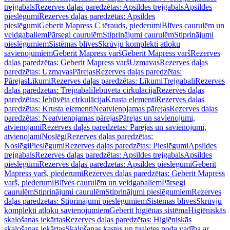
trejgabals
Rezerves daļas paredzētas: Apsildes trejgabals
Apsildes
pieslēgumi
Rezerves daļas paredzētas: Apsildes
pieslēgumi
Geberit Mapress C tērauds, piederumi
Blīves caurulēm un
veidgabaliem
Pārsegi caurulēm
Stiprinājumi caurulēm
Stiprinājumi
pieslēgumiem
Sistēmas blīves
Skrūvju komplekti atloku
savienojumiem
Geberit Mapress varš
Geberit Mapress varš
Rezerves
daļas paredzētas: Geberit Mapress varš
Uzmavas
Rezerves daļas
paredzētas: Uzmavas
Pārejas
Rezerves daļas paredzētas:
Pārejas
Līkumi
Rezerves daļas paredzētas: Līkumi
Trejgabali
Rezerves
daļas paredzētas: Trejgabali
Iebūvēta cirkulācija
Rezerves daļas
paredzētas: Iebūvēta cirkulācija
Krusta elementi
Rezerves daļas
paredzētas: Krusta elementi
Neatvienojamas pārejas
Rezerves daļas
paredzētas: Neatvienojamas pārejas
Pārejas un savienojumi,
atvienojami
Rezerves daļas paredzētas: Pārejas un savienojumi,
atvienojami
Noslēgi
Rezerves daļas paredzētas:
Noslēgi
Pieslēgumi
Rezerves daļas paredzētas: Pieslēgumi
Apsildes
trejgabals
Rezerves daļas paredzētas: Apsildes trejgabals
Apsildes
pieslēgumi
Rezerves daļas paredzētas: Apsildes pieslēgumi
Geberit
Mapress varš, piederumi
Rezerves daļas paredzētas: Geberit Mapress
varš, piederumi
Blīves caurulēm un veidgabaliem
Pārsegi
caurulēm
Stiprinājumi caurulēm
Stiprinājumi pieslēgumiem
Rezerves
daļas paredzētas: Stiprinājumi pieslēgumiem
Sistēmas blīves
Skrūvju
komplekti atloku savienojumiem
Geberit higiēnas sistēma
Higiēniskās
skalošanas iekārtas
Rezerves daļas paredzētas: Higiēniskās
skalošanas iekārtas
Skalošanas kastes un tualetes poda vadība ar