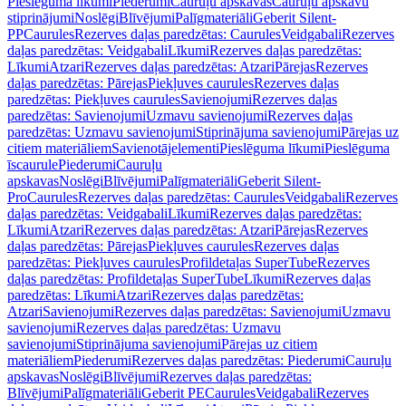
Pieslēguma līkumi
Piederumi
Cauruļu apskavas
Cauruļu apskavu
stiprinājumi
Noslēgi
Blīvējumi
Palīgmateriāli
Geberit Silent-
PP
Caurules
Rezerves daļas paredzētas: Caurules
Veidgabali
Rezerves
daļas paredzētas: Veidgabali
Līkumi
Rezerves daļas paredzētas:
Līkumi
Atzari
Rezerves daļas paredzētas: Atzari
Pārejas
Rezerves
daļas paredzētas: Pārejas
Piekļuves caurules
Rezerves daļas
paredzētas: Piekļuves caurules
Savienojumi
Rezerves daļas
paredzētas: Savienojumi
Uzmavu savienojumi
Rezerves daļas
paredzētas: Uzmavu savienojumi
Stiprinājuma savienojumi
Pārejas uz
citiem materiāliem
Savienotājelementi
Pieslēguma līkumi
Pieslēguma
īscaurule
Piederumi
Cauruļu
apskavas
Noslēgi
Blīvējumi
Palīgmateriāli
Geberit Silent-
Pro
Caurules
Rezerves daļas paredzētas: Caurules
Veidgabali
Rezerves
daļas paredzētas: Veidgabali
Līkumi
Rezerves daļas paredzētas:
Līkumi
Atzari
Rezerves daļas paredzētas: Atzari
Pārejas
Rezerves
daļas paredzētas: Pārejas
Piekļuves caurules
Rezerves daļas
paredzētas: Piekļuves caurules
Profildetaļas SuperTube
Rezerves
daļas paredzētas: Profildetaļas SuperTube
Līkumi
Rezerves daļas
paredzētas: Līkumi
Atzari
Rezerves daļas paredzētas:
Atzari
Savienojumi
Rezerves daļas paredzētas: Savienojumi
Uzmavu
savienojumi
Rezerves daļas paredzētas: Uzmavu
savienojumi
Stiprinājuma savienojumi
Pārejas uz citiem
materiāliem
Piederumi
Rezerves daļas paredzētas: Piederumi
Cauruļu
apskavas
Noslēgi
Blīvējumi
Rezerves daļas paredzētas:
Blīvējumi
Palīgmateriāli
Geberit PE
Caurules
Veidgabali
Rezerves