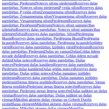
paredzētas: Piederumi
Noteces sifonu piederumi
Rezerves daļas
paredzētas: Noteces sifonu piederumi
P veida sifoni
Rezerves daļas
paredzētas: P veida sifoni
Zemapmetuma sifoni
Rezerves daļas
paredzētas: Zemapmetuma sifoni
Virsapmetuma sifoni
Rezerves daļas
paredzētas: Virsapmetuma sifoni
Pieslēgumi
Rezerves daļas
paredzētas: Pieslēgumi
Piederumi
Noteces sifoni saimniecības
izlietnēm
Rezerves daļas paredzētas: Noteces sifoni saimniecības
izlietnēm
Sifoni
Rezerves daļas paredzētas: Sifoni
Pieslēguma
līkumi
Rezerves daļas paredzētas: Pieslēguma līkumi
Pieslēguma
īscaurule
Rezerves daļas paredzētas: Pieslēguma īscaurule
Izplūdes
vārsti
Rezerves daļas paredzētas: Izplūdes vārsti
Piederumi
Rezerves
daļas paredzētas: Piederumi
Dušas un vannas
Dušas
Grīdas ūdens
novade dušām
Rezerves daļas paredzētas: Grīdas ūdens novade
dušām
Dušas noteces
Rezerves daļas paredzētas: Dušas
noteces
Piederumi dušas kanāliem
Rezerves daļas paredzētas:
Piederumi dušas kanāliem
Dušas grīdas noteces
Rezerves daļas
paredzētas: Dušas grīdas noteces
Dušas pamatnes izplūdes
piederumi
Rezerves daļas paredzētas: Dušas pamatnes izplūdes
piederumi
Sienas līmeņa noplūdes
Rezerves daļas paredzētas: Sienas
līmeņa noplūdes
Piederumi sienas līmeņa notecēm
Rezerves daļas
paredzētas: Piederumi sienas līmeņa notecēm
Dušas paliktņi un dušas
virsmas
Rezerves daļas paredzētas: Dušas paliktņi un dušas
virsmas
Mākslīgā akmens dušas virsmas un Geberit Duofix
uzstādīšanas elementi
Mākslīgā akmens dušas virsmas
Rezerves daļas
paredzētas: Mākslīgā akmens dušas virsmas
Montāžas