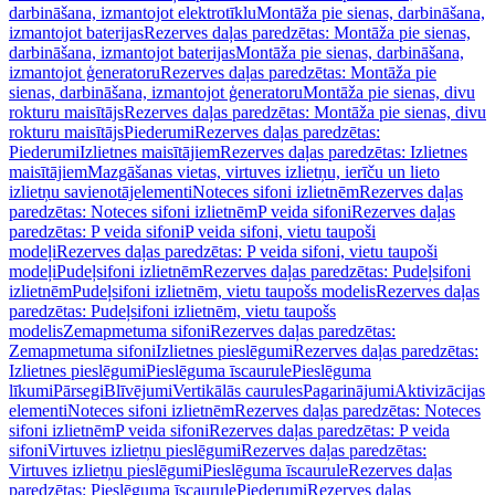
darbināšana, izmantojot elektrotīklu
Montāža pie sienas, darbināšana,
izmantojot baterijas
Rezerves daļas paredzētas: Montāža pie sienas,
darbināšana, izmantojot baterijas
Montāža pie sienas, darbināšana,
izmantojot ģeneratoru
Rezerves daļas paredzētas: Montāža pie
sienas, darbināšana, izmantojot ģeneratoru
Montāža pie sienas, divu
rokturu maisītājs
Rezerves daļas paredzētas: Montāža pie sienas, divu
rokturu maisītājs
Piederumi
Rezerves daļas paredzētas:
Piederumi
Izlietnes maisītājiem
Rezerves daļas paredzētas: Izlietnes
maisītājiem
Mazgāšanas vietas, virtuves izlietņu, ierīču un lieto
izlietņu savienotājelementi
Noteces sifoni izlietnēm
Rezerves daļas
paredzētas: Noteces sifoni izlietnēm
P veida sifoni
Rezerves daļas
paredzētas: P veida sifoni
P veida sifoni, vietu taupoši
modeļi
Rezerves daļas paredzētas: P veida sifoni, vietu taupoši
modeļi
Pudeļsifoni izlietnēm
Rezerves daļas paredzētas: Pudeļsifoni
izlietnēm
Pudeļsifoni izlietnēm, vietu taupošs modelis
Rezerves daļas
paredzētas: Pudeļsifoni izlietnēm, vietu taupošs
modelis
Zemapmetuma sifoni
Rezerves daļas paredzētas:
Zemapmetuma sifoni
Izlietnes pieslēgumi
Rezerves daļas paredzētas:
Izlietnes pieslēgumi
Pieslēguma īscaurule
Pieslēguma
līkumi
Pārsegi
Blīvējumi
Vertikālās caurules
Pagarinājumi
Aktivizācijas
elementi
Noteces sifoni izlietnēm
Rezerves daļas paredzētas: Noteces
sifoni izlietnēm
P veida sifoni
Rezerves daļas paredzētas: P veida
sifoni
Virtuves izlietņu pieslēgumi
Rezerves daļas paredzētas:
Virtuves izlietņu pieslēgumi
Pieslēguma īscaurule
Rezerves daļas
paredzētas: Pieslēguma īscaurule
Piederumi
Rezerves daļas