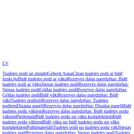
LV
Tualetes podi un pisuāri
Geberit AquaClean tualetes podi ar bidē
funkciju
Bidē tualetes podi ar vāku
Rezerves daļas paredzētas: Bidē
tualetes podi ar vāku
Sienas tualetes podi
Rezerves daļas paredzētas:
Sienas tualetes podi
Grīdas tualetes podi
Rezerves daļas paredzētas:
Grīdas tualetes podi
Bidē vāki
Rezerves daļas paredzētas: Bidē
vāki
Tualetes podiem
Rezerves daļas paredzētas: Tualetes
podiem
Dizaina paneļi
Rezerves daļas paredzētas: Dizaina paneļi
Bidē
tualetes podu vākiem
Rezerves daļas paredzētas: Bidē tualetes podu
vākiem
Piederumi
Bidē tualetes podu un vāku komplektiem
Bidē
tualetes podu vākiem
Bidē vāku un bidē tualetes podu un vāku
komplektiem
Palīgmateriāli
Tualetes podi un tualetes poda vāki
Sienas
tualetes podi
Rezerves daļas paredzētas: Sienas tualetes podi
Tualetes