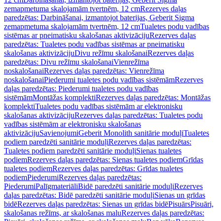
zemapmetuma skalojamām tvertnēm, 12 cm
Rezerves daļas
paredzētas: Darbināšanai, izmantojot baterijas, Geberit Sigma
zemapmetuma skalojamām tvertnēm, 12 cm
Tualetes podu vadības
sistēmas ar pneimatisku skalošanas aktivizāciju
Rezerves daļas
paredzētas: Tualetes podu vadības sistēmas ar pneimatisku
skalošanas aktivizāciju
Divu režīmu skalošanai
Rezerves daļas
paredzētas: Divu režīmu skalošanai
Vienrežīma
noskalošanai
Rezerves daļas paredzētas: Vienrežīma
noskalošanai
Piederumi tualetes podu vadības sistēmām
Rezerves
daļas paredzētas: Piederumi tualetes podu vadības
sistēmām
Montāžas komplekti
Rezerves daļas paredzētas: Montāžas
komplekti
Tualetes podu vadības sistēmām ar elektronisku
skalošanas aktivizāciju
Rezerves daļas paredzētas: Tualetes podu
vadības sistēmām ar elektronisku skalošanas
aktivizāciju
Savienojumi
Geberit Monolith sanitārie moduļi
Tualetes
podiem paredzēti sanitārie moduļi
Rezerves daļas paredzētas:
Tualetes podiem paredzēti sanitārie moduļi
Sienas tualetes
podiem
Rezerves daļas paredzētas: Sienas tualetes podiem
Grīdas
tualetes podiem
Rezerves daļas paredzētas: Grīdas tualetes
podiem
Piederumi
Rezerves daļas paredzētas:
Piederumi
Palīgmateriāli
Bidē paredzēti sanitārie moduļi
Rezerves
daļas paredzētas: Bidē paredzēti sanitārie moduļi
Sienas un grīdas
bidē
Rezerves daļas paredzētas: Sienas un grīdas bidē
Pisuārs
Pisuāri,
skalošanas režīms, ar skalošanas malu
Rezerves daļas paredzētas: