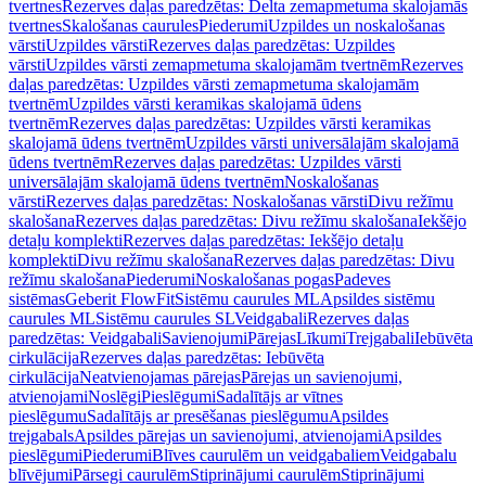
tvertnes
Rezerves daļas paredzētas: Delta zemapmetuma skalojamās
tvertnes
Skalošanas caurules
Piederumi
Uzpildes un noskalošanas
vārsti
Uzpildes vārsti
Rezerves daļas paredzētas: Uzpildes
vārsti
Uzpildes vārsti zemapmetuma skalojamām tvertnēm
Rezerves
daļas paredzētas: Uzpildes vārsti zemapmetuma skalojamām
tvertnēm
Uzpildes vārsti keramikas skalojamā ūdens
tvertnēm
Rezerves daļas paredzētas: Uzpildes vārsti keramikas
skalojamā ūdens tvertnēm
Uzpildes vārsti universālajām skalojamā
ūdens tvertnēm
Rezerves daļas paredzētas: Uzpildes vārsti
universālajām skalojamā ūdens tvertnēm
Noskalošanas
vārsti
Rezerves daļas paredzētas: Noskalošanas vārsti
Divu režīmu
skalošana
Rezerves daļas paredzētas: Divu režīmu skalošana
Iekšējo
detaļu komplekti
Rezerves daļas paredzētas: Iekšējo detaļu
komplekti
Divu režīmu skalošana
Rezerves daļas paredzētas: Divu
režīmu skalošana
Piederumi
Noskalošanas pogas
Padeves
sistēmas
Geberit FlowFit
Sistēmu caurules ML
Apsildes sistēmu
caurules ML
Sistēmu caurules SL
Veidgabali
Rezerves daļas
paredzētas: Veidgabali
Savienojumi
Pārejas
Līkumi
Trejgabali
Iebūvēta
cirkulācija
Rezerves daļas paredzētas: Iebūvēta
cirkulācija
Neatvienojamas pārejas
Pārejas un savienojumi,
atvienojami
Noslēgi
Pieslēgumi
Sadalītājs ar vītnes
pieslēgumu
Sadalītājs ar presēšanas pieslēgumu
Apsildes
trejgabals
Apsildes pārejas un savienojumi, atvienojami
Apsildes
pieslēgumi
Piederumi
Blīves caurulēm un veidgabaliem
Veidgabalu
blīvējumi
Pārsegi caurulēm
Stiprinājumi caurulēm
Stiprinājumi