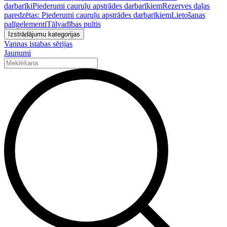
darbarīki
Piederumi cauruļu apstrādes darbarīkiem
Rezerves daļas
paredzētas: Piederumi cauruļu apstrādes darbarīkiem
Lietošanas
palīgelementi
Tālvadības pultis
Izstrādājumu kategorijas
Vannas istabas sērijas
Jaunumi