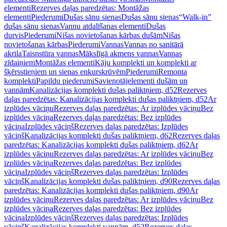
elementi
Rezerves daļas paredzētas: Montāžas
elementi
Piederumi
Dušas sānu sienas
Dušas sānu sienas
“Walk-in”
dušas sānu sienas
Vannu atdalīšanas elementi
Dušas
durvis
Piederumi
Nišas novietošanas kārbas dušām
Nišas
novietošanas kārbas
Piederumi
Vannas
Vannas no sanitārā
akrila
Taisnstūra vannas
Mākslīgā akmens vannas
Vannas
zīdaiņiem
Montāžas elementi
Kāju komplekti un komplekti ar
šķērsstieņiem un sienas enkurskrūvēm
Piederumi
Remonta
komplekti
Papildu piederumi
Savienotājelementi dušām un
vannām
Kanalizācijas komplekti dušas paliktņiem, d52
Rezerves
daļas paredzētas: Kanalizācijas komplekti dušas paliktņiem, d52
Ar
izplūdes vāciņu
Rezerves daļas paredzētas: Ar izplūdes vāciņu
Bez
izplūdes vāciņa
Rezerves daļas paredzētas: Bez izplūdes
vāciņa
Izplūdes vāciņš
Rezerves daļas paredzētas: Izplūdes
vāciņš
Kanalizācijas komplekti dušas paliktņiem, d62
Rezerves daļas
paredzētas: Kanalizācijas komplekti dušas paliktņiem, d62
Ar
izplūdes vāciņu
Rezerves daļas paredzētas: Ar izplūdes vāciņu
Bez
izplūdes vāciņa
Rezerves daļas paredzētas: Bez izplūdes
vāciņa
Izplūdes vāciņš
Rezerves daļas paredzētas: Izplūdes
vāciņš
Kanalizācijas komplekti dušas paliktņiem, d90
Rezerves daļas
paredzētas: Kanalizācijas komplekti dušas paliktņiem, d90
Ar
izplūdes vāciņu
Rezerves daļas paredzētas: Ar izplūdes vāciņu
Bez
izplūdes vāciņa
Rezerves daļas paredzētas: Bez izplūdes
vāciņa
Izplūdes vāciņš
Rezerves daļas paredzētas: Izplūdes
vāciņš
Kanalizācijas komplekti vannām, d52
Rezerves daļas