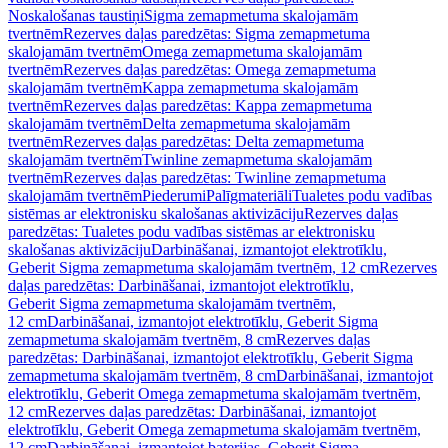
Noskalošanas taustiņi
Sigma zemapmetuma skalojamām
tvertnēm
Rezerves daļas paredzētas: Sigma zemapmetuma
skalojamām tvertnēm
Omega zemapmetuma skalojamām
tvertnēm
Rezerves daļas paredzētas: Omega zemapmetuma
skalojamām tvertnēm
Kappa zemapmetuma skalojamām
tvertnēm
Rezerves daļas paredzētas: Kappa zemapmetuma
skalojamām tvertnēm
Delta zemapmetuma skalojamām
tvertnēm
Rezerves daļas paredzētas: Delta zemapmetuma
skalojamām tvertnēm
Twinline zemapmetuma skalojamām
tvertnēm
Rezerves daļas paredzētas: Twinline zemapmetuma
skalojamām tvertnēm
Piederumi
Palīgmateriāli
Tualetes podu vadības
sistēmas ar elektronisku skalošanas aktivizāciju
Rezerves daļas
paredzētas: Tualetes podu vadības sistēmas ar elektronisku
skalošanas aktivizāciju
Darbināšanai, izmantojot elektrotīklu,
Geberit Sigma zemapmetuma skalojamām tvertnēm, 12 cm
Rezerves
daļas paredzētas: Darbināšanai, izmantojot elektrotīklu,
Geberit Sigma zemapmetuma skalojamām tvertnēm,
12 cm
Darbināšanai, izmantojot elektrotīklu, Geberit Sigma
zemapmetuma skalojamām tvertnēm, 8 cm
Rezerves daļas
paredzētas: Darbināšanai, izmantojot elektrotīklu, Geberit Sigma
zemapmetuma skalojamām tvertnēm, 8 cm
Darbināšanai, izmantojot
elektrotīklu, Geberit Omega zemapmetuma skalojamām tvertnēm,
12 cm
Rezerves daļas paredzētas: Darbināšanai, izmantojot
elektrotīklu, Geberit Omega zemapmetuma skalojamām tvertnēm,
12 cm
Darbināšanai, izmantojot baterijas, Geberit Sigma