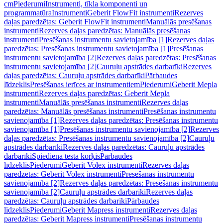
cm
Piederumi
Instrumenti, tīkla komponenti un
programmatūra
Instrumenti
Geberit FlowFit instrumenti
Rezerves
daļas paredzētas: Geberit FlowFit instrumenti
Manuālās presēšanas
instrumenti
Rezerves daļas paredzētas: Manuālās presēšanas
instrumenti
Presēšanas instrumentu savietojamība [1]
Rezerves daļas
paredzētas: Presēšanas instrumentu savietojamība [1]
Presēšanas
instrumentu savietojamība [2]
Rezerves daļas paredzētas: Presēšanas
instrumentu savietojamība [2]
Cauruļu apstrādes darbarīki
Rezerves
daļas paredzētas: Cauruļu apstrādes darbarīki
Pārbaudes
līdzeklis
Presēšanas ierīces ar instrumentiem
Piederumi
Geberit Mepla
instrumenti
Rezerves daļas paredzētas: Geberit Mepla
instrumenti
Manuālās presēšanas instrumenti
Rezerves daļas
paredzētas: Manuālās presēšanas instrumenti
Presēšanas instrumentu
savienojamība [1]
Rezerves daļas paredzētas: Presēšanas instrumentu
savienojamība [1]
Presēšanas instrumentu savienojamība [2]
Rezerves
daļas paredzētas: Presēšanas instrumentu savienojamība [2]
Cauruļu
apstrādes darbarīki
Rezerves daļas paredzētas: Cauruļu apstrādes
darbarīki
Spiediena testa korķis
Pārbaudes
līdzeklis
Piederumi
Geberit Volex instrumenti
Rezerves daļas
paredzētas: Geberit Volex instrumenti
Presēšanas instrumentu
savienojamība [2]
Rezerves daļas paredzētas: Presēšanas instrumentu
savienojamība [2]
Cauruļu apstrādes darbarīki
Rezerves daļas
paredzētas: Cauruļu apstrādes darbarīki
Pārbaudes
līdzeklis
Piederumi
Geberit Mapress instrumenti
Rezerves daļas
paredzētas: Geberit Mapress instrumenti
Presēšanas instrumentu