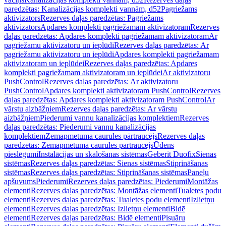
paredzētas: Kanalizācijas komplekti vannām, d52
Pagriežams
aktivizators
Rezerves daļas paredzētas: Pagriežams
aktivizators
Apdares komplekti pagriežamam aktivizatoram
Rezerves
daļas paredzētas: Apdares komplekti pagriežamam aktivizatoram
Ar
pagriežamu aktivizatoru un ieplūdi
Rezerves daļas paredzētas: Ar
pagriežamu aktivizatoru un ieplūdi
Apdares komplekti pagriežamam
aktivizatoram un ieplūdei
Rezerves daļas paredzētas: Apdares
komplekti pagriežamam aktivizatoram un ieplūdei
Ar aktivizatoru
PushControl
Rezerves daļas paredzētas: Ar aktivizatoru
PushControl
Apdares komplekti aktivizatoram PushControl
Rezerves
daļas paredzētas: Apdares komplekti aktivizatoram PushControl
Ar
vārstu aizbāžņiem
Rezerves daļas paredzētas: Ar vārstu
aizbāžņiem
Piederumi vannu kanalizācijas komplektiem
Rezerves
daļas paredzētas: Piederumi vannu kanalizācijas
komplektiem
Zemapmetuma caurules pārtraucējs
Rezerves daļas
paredzētas: Zemapmetuma caurules pārtraucējs
Ūdens
pieslēgumi
Instalācijas un skalošanas sistēmas
Geberit Duofix
Sienas
sistēmas
Rezerves daļas paredzētas: Sienas sistēmas
Stiprināšanas
sistēmas
Rezerves daļas paredzētas: Stiprināšanas sistēmas
Paneļu
apšuvums
Piederumi
Rezerves daļas paredzētas: Piederumi
Montāžas
elementi
Rezerves daļas paredzētas: Montāžas elementi
Tualetes podu
elementi
Rezerves daļas paredzētas: Tualetes podu elementi
Izlietņu
elementi
Rezerves daļas paredzētas: Izlietņu elementi
Bidē
elementi
Rezerves daļas paredzētas: Bidē elementi
Pisuāru