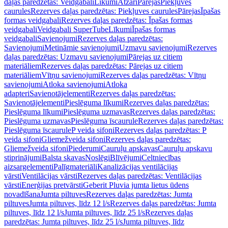
daļas paredzētas: Veidgabali
Līkumi
Atzari
Pārejas
Piekļuves
caurules
Rezerves daļas paredzētas: Piekļuves caurules
Pārejas
Īpašas
formas veidgabali
Rezerves daļas paredzētas: Īpašas formas
veidgabali
Veidgabali SuperTube
Līkumi
Īpašas formas
veidgabali
Savienojumi
Rezerves daļas paredzētas:
Savienojumi
Metināmie savienojumi
Uzmavu savienojumi
Rezerves
daļas paredzētas: Uzmavu savienojumi
Pārejas uz citiem
materiāliem
Rezerves daļas paredzētas: Pārejas uz citiem
materiāliem
Vītņu savienojumi
Rezerves daļas paredzētas: Vītņu
savienojumi
Atloka savienojumi
Atloka
adapteri
Savienotājelementi
Rezerves daļas paredzētas:
Savienotājelementi
Pieslēguma līkumi
Rezerves daļas paredzētas:
Pieslēguma līkumi
Pieslēguma uzmavas
Rezerves daļas paredzētas:
Pieslēguma uzmavas
Pieslēguma īscaurule
Rezerves daļas paredzētas:
Pieslēguma īscaurule
P veida sifoni
Rezerves daļas paredzētas: P
veida sifoni
Gliemežveida sifoni
Rezerves daļas paredzētas:
Gliemežveida sifoni
Piederumi
Cauruļu apskavas
Cauruļu apskavu
stiprinājumi
Balsta skavas
Noslēgi
Blīvējumi
Celtniecības
aizsargelementi
Palīgmateriāli
Kanalizācijas ventilācijas
vārsti
Ventilācijas vārsti
Rezerves daļas paredzētas: Ventilācijas
vārsti
Enerģijas pretvārsti
Geberit Pluvia jumta lietus ūdens
novadīšana
Jumta piltuves
Rezerves daļas paredzētas: Jumta
piltuves
Jumta piltuves, līdz 12 l/s
Rezerves daļas paredzētas: Jumta
piltuves, līdz 12 l/s
Jumta piltuves, līdz 25 l/s
Rezerves daļas
paredzētas: Jumta piltuves, līdz 25 l/s
Jumta piltuves, līdz