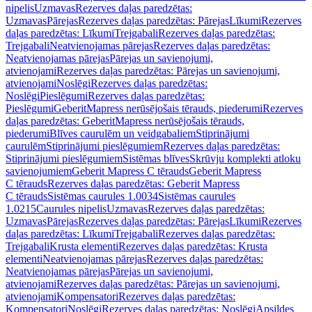
nipelis
Uzmavas
Rezerves daļas paredzētas:
Uzmavas
Pārejas
Rezerves daļas paredzētas: Pārejas
Līkumi
Rezerves
daļas paredzētas: Līkumi
Trejgabali
Rezerves daļas paredzētas:
Trejgabali
Neatvienojamas pārejas
Rezerves daļas paredzētas:
Neatvienojamas pārejas
Pārejas un savienojumi,
atvienojami
Rezerves daļas paredzētas: Pārejas un savienojumi,
atvienojami
Noslēgi
Rezerves daļas paredzētas:
Noslēgi
Pieslēgumi
Rezerves daļas paredzētas:
Pieslēgumi
GeberitMapress nerūsējošais tērauds, piederumi
Rezerves
daļas paredzētas: GeberitMapress nerūsējošais tērauds,
piederumi
Blīves caurulēm un veidgabaliem
Stiprinājumi
caurulēm
Stiprinājumi pieslēgumiem
Rezerves daļas paredzētas:
Stiprinājumi pieslēgumiem
Sistēmas blīves
Skrūvju komplekti atloku
savienojumiem
Geberit Mapress C tērauds
Geberit Mapress
C tērauds
Rezerves daļas paredzētas: Geberit Mapress
C tērauds
Sistēmas caurules 1.0034
Sistēmas caurules
1.0215
Caurules nipelis
Uzmavas
Rezerves daļas paredzētas:
Uzmavas
Pārejas
Rezerves daļas paredzētas: Pārejas
Līkumi
Rezerves
daļas paredzētas: Līkumi
Trejgabali
Rezerves daļas paredzētas:
Trejgabali
Krusta elementi
Rezerves daļas paredzētas: Krusta
elementi
Neatvienojamas pārejas
Rezerves daļas paredzētas:
Neatvienojamas pārejas
Pārejas un savienojumi,
atvienojami
Rezerves daļas paredzētas: Pārejas un savienojumi,
atvienojami
Kompensatori
Rezerves daļas paredzētas:
Kompensatori
Noslēgi
Rezerves daļas paredzētas: Noslēgi
Apsildes