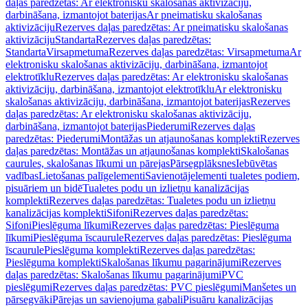
daļas paredzētas: Ar elektronisku skalošanas aktivizāciju,
darbināšana, izmantojot baterijas
Ar pneimatisku skalošanas
aktivizāciju
Rezerves daļas paredzētas: Ar pneimatisku skalošanas
aktivizāciju
Standarta
Rezerves daļas paredzētas:
Standarta
Virsapmetuma
Rezerves daļas paredzētas: Virsapmetuma
Ar
elektronisku skalošanas aktivizāciju, darbināšana, izmantojot
elektrotīklu
Rezerves daļas paredzētas: Ar elektronisku skalošanas
aktivizāciju, darbināšana, izmantojot elektrotīklu
Ar elektronisku
skalošanas aktivizāciju, darbināšana, izmantojot baterijas
Rezerves
daļas paredzētas: Ar elektronisku skalošanas aktivizāciju,
darbināšana, izmantojot baterijas
Piederumi
Rezerves daļas
paredzētas: Piederumi
Montāžas un atjaunošanas komplekti
Rezerves
daļas paredzētas: Montāžas un atjaunošanas komplekti
Skalošanas
caurules, skalošanas līkumi un pārejas
Pārsegplāksnes
Iebūvētas
vadības
Lietošanas palīgelementi
Savienotājelementi tualetes podiem,
pisuāriem un bidē
Tualetes podu un izlietņu kanalizācijas
komplekti
Rezerves daļas paredzētas: Tualetes podu un izlietņu
kanalizācijas komplekti
Sifoni
Rezerves daļas paredzētas:
Sifoni
Pieslēguma līkumi
Rezerves daļas paredzētas: Pieslēguma
līkumi
Pieslēguma īscaurule
Rezerves daļas paredzētas: Pieslēguma
īscaurule
Pieslēguma komplekti
Rezerves daļas paredzētas:
Pieslēguma komplekti
Skalošanas līkumu pagarinājumi
Rezerves
daļas paredzētas: Skalošanas līkumu pagarinājumi
PVC
pieslēgumi
Rezerves daļas paredzētas: PVC pieslēgumi
Manšetes un
pārsegvāki
Pārejas un savienojuma gabali
Pisuāru kanalizācijas