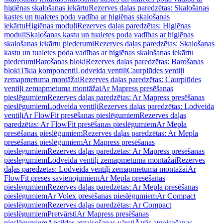
higiēnas skalošanas iekārtu
Rezerves daļas paredzētas: Skalošanas
kastes un tualetes poda vadība ar higiēnas skalošanas
iekārtu
Higiēnas moduļi
Rezerves daļas paredzētas: Higiēnas
moduļi
Skalošanas kastu un tualetes poda vadības ar higiēnas
skalošanas iekārtu piederumi
Rezerves daļas paredzētas: Skalošanas
kastu un tualetes poda vadības ar higiēnas skalošanas iekārtu
piederumi
Barošanas bloki
Rezerves daļas paredzētas: Barošanas
bloki
Tīkla komponenti
Lodveida ventiļi
Caurplūdes ventiļi
zemapmetuma montāžai
Rezerves daļas paredzētas: Caurplūdes
ventiļi zemapmetuma montāžai
Ar Mapress presēšanas
pieslēgumiem
Rezerves daļas paredzētas: Ar Mapress presēšanas
pieslēgumiem
Lodveida ventiļi
Rezerves daļas paredzētas: Lodveida
ventiļi
Ar FlowFit presēšanas pieslēgumiem
Rezerves daļas
paredzētas: Ar FlowFit presēšanas pieslēgumiem
Ar Mepla
presēšanas pieslēgumiem
Rezerves daļas paredzētas: Ar Mepla
presēšanas pieslēgumiem
Ar Mapress presēšanas
pieslēgumiem
Rezerves daļas paredzētas: Ar Mapress presēšanas
pieslēgumiem
Lodveida ventiļi zemapmetuma montāžai
Rezerves
daļas paredzētas: Lodveida ventiļi zemapmetuma montāžai
Ar
FlowFit preses savienojumiem
Ar Mepla presēšanas
pieslēgumiem
Rezerves daļas paredzētas: Ar Mepla presēšanas
pieslēgumiem
Ar Volex presēšanas pieslēgumiem
Ar Compact
pieslēgumiem
Rezerves daļas paredzētas: Ar Compact
pieslēgumiem
Pretvārsti
Ar Mapress presēšanas
pieslēgumiem
Apsildes atgaisošanas vārsti
Ātrās atgaisošanas