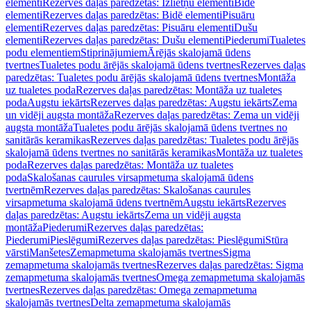
elementi
Rezerves daļas paredzētas: Izlietņu elementi
Bidē
elementi
Rezerves daļas paredzētas: Bidē elementi
Pisuāru
elementi
Rezerves daļas paredzētas: Pisuāru elementi
Dušu
elementi
Rezerves daļas paredzētas: Dušu elementi
Piederumi
Tualetes
podu elementiem
Stiprinājumiem
Ārējās skalojamā ūdens
tvertnes
Tualetes podu ārējās skalojamā ūdens tvertnes
Rezerves daļas
paredzētas: Tualetes podu ārējās skalojamā ūdens tvertnes
Montāža
uz tualetes poda
Rezerves daļas paredzētas: Montāža uz tualetes
poda
Augstu iekārts
Rezerves daļas paredzētas: Augstu iekārts
Zema
un vidēji augsta montāža
Rezerves daļas paredzētas: Zema un vidēji
augsta montāža
Tualetes podu ārējās skalojamā ūdens tvertnes no
sanitārās keramikas
Rezerves daļas paredzētas: Tualetes podu ārējās
skalojamā ūdens tvertnes no sanitārās keramikas
Montāža uz tualetes
poda
Rezerves daļas paredzētas: Montāža uz tualetes
poda
Skalošanas caurules virsapmetuma skalojamā ūdens
tvertnēm
Rezerves daļas paredzētas: Skalošanas caurules
virsapmetuma skalojamā ūdens tvertnēm
Augstu iekārts
Rezerves
daļas paredzētas: Augstu iekārts
Zema un vidēji augsta
montāža
Piederumi
Rezerves daļas paredzētas:
Piederumi
Pieslēgumi
Rezerves daļas paredzētas: Pieslēgumi
Stūra
vārsti
Manšetes
Zemapmetuma skalojamās tvertnes
Sigma
zemapmetuma skalojamās tvertnes
Rezerves daļas paredzētas: Sigma
zemapmetuma skalojamās tvertnes
Omega zemapmetuma skalojamās
tvertnes
Rezerves daļas paredzētas: Omega zemapmetuma
skalojamās tvertnes
Delta zemapmetuma skalojamās