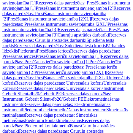
savienojamība [1]
Rezerves daļas paredzētas: Presēšanas instrumentu
savienojamība [1]
Presēšanas instrumentu savienojamība [2]
Rezerves
daļas paredzētas: Presēšanas instrumentu savienojamība
[2]
Presēšanas instrumentu savietojamība [2XL]
Rezerves daļas
paredzētas: Presēšanas instrumentu savietojamība [2XL]
Presēšanas
instrumentu savietojamība [3]
Rezerves daļas paredzētas: Presēšanas
instrumentu savietojamība [3]
Cauruļu apstrādes darbarīki
Rezerves
daļas paredzētas: Cauruļu apstrādes darbarīki
Spiediena testa
korķis
Rezerves daļas paredzētas: Spiediena testa korķis
Pārbaudes
līdzeklis
Piederumi
Presēšanas ierīces
Rezerves daļas paredzētas:
Presēšanas ierīces
Presēšanas ierīču savietojamība [1]
Rezerves daļas
paredzētas: Presēšanas ierīču savietojamība [1]
Presēšanas ierīču
savietojamība [2]
Rezerves daļas paredzētas: Presēšanas ierīču
savietojamība [2]
Presēšanas ierīču savietojamība [2XL]
Rezerves
daļas paredzētas: Presēšanas ierīču savietojamība [2XL]
Universālais
koferis
Rezerves daļas paredzētas: Universālais koferis
Universālais
koferis
Rezerves daļas paredzētas: Universālais koferis
Instrumenti
Geberit Silent-db20/Geberit PE
Rezerves daļas paredzētas:
Instrumenti Geberit Silent-db20/Geberit PE
Elektrometināšanas
instrumenti
Rezerves daļas paredzētas: Elektrometināšanas
instrumenti
Piederumi elektrometināšanas instrumentiem
Simetriskās
metināšanas
Rezerves daļas paredzētas: Simetriskās
metināšanas
Piederumi kontaktmetināšanas
Rezerves daļas
paredzētas: Piederumi kontaktmetināšanas
Cauruļu apstrādes
darbarīki
Rezerves daļas paredzētas: Cauruļu apstrādes