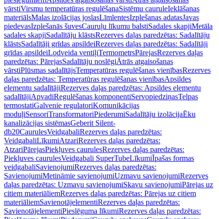
vārsti
Virsmu temperatūras regulēšana
Sistēmu caurule
Ieklāšanas
materiāls
Malas izolācijas joslas
Līmlentes
Izplešanas adatas
Javas
piedevas
Izplešanās šuves
Cauruļu līkumu balsti
Sadales skapji
Metāla
sadales skapji
Sadalītāju klāsts
Rezerves daļas paredzētas: Sadalītāju
klāsts
Sadalītāji grīdas apsildei
Rezerves daļas paredzētas: Sadalītāji
grīdas apsildei
Lodveida ventiļi
Termometrs
Pārejas
Rezerves daļas
paredzētas: Pārejas
Sadalītāju noslēgi
Ātrās atgaisošanas
vārsti
Plūsmas sadalītājs
Temperatūras regulēšanas vienības
Rezerves
daļas paredzētas: Temperatūras regulēšanas vienības
Apsildes
elementu sadalītāji
Rezerves daļas paredzētas: Apsildes elementu
sadalītāji
Apvadi
Regulēšanas komponenti
Servopiedziņas
Telpas
termostati
Galvenie regulatori
Komunikācijas
moduļi
Sensori
Transformatori
Piederumi
Sadalītāju izolācija
Ēku
kanalizācijas sistēmas
Geberit Silent-
db20
Caurules
Veidgabali
Rezerves daļas paredzētas:
Veidgabali
Līkumi
Atzari
Rezerves daļas paredzētas:
Atzari
Pārejas
Piekļuves caurules
Rezerves daļas paredzētas:
Piekļuves caurules
Veidgabali SuperTube
Līkumi
Īpašas formas
veidgabali
Savienojumi
Rezerves daļas paredzētas:
Savienojumi
Metināmie savienojumi
Uzmavu savienojumi
Rezerves
daļas paredzētas: Uzmavu savienojumi
Skavu savienojumi
Pārejas uz
citiem materiāliem
Rezerves daļas paredzētas: Pārejas uz citiem
materiāliem
Savienotājelementi
Rezerves daļas paredzētas:
Savienotājelementi
Pieslēguma līkumi
Rezerves daļas paredzētas: