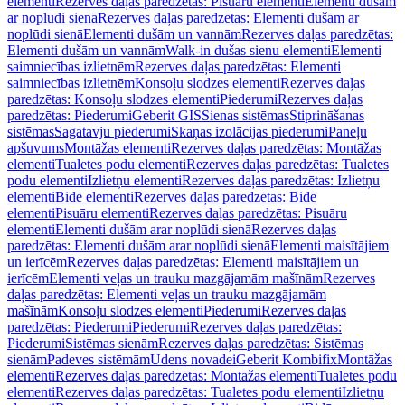
elementi
Rezerves daļas paredzētas: Pisuāru elementi
Elementi dušām
ar noplūdi sienā
Rezerves daļas paredzētas: Elementi dušām ar
noplūdi sienā
Elementi dušām un vannām
Rezerves daļas paredzētas:
Elementi dušām un vannām
Walk-in dušas sienu elementi
Elementi
saimniecības izlietnēm
Rezerves daļas paredzētas: Elementi
saimniecības izlietnēm
Konsoļu slodzes elementi
Rezerves daļas
paredzētas: Konsoļu slodzes elementi
Piederumi
Rezerves daļas
paredzētas: Piederumi
Geberit GIS
Sienas sistēmas
Stiprināšanas
sistēmas
Sagatavju piederumi
Skaņas izolācijas piederumi
Paneļu
apšuvums
Montāžas elementi
Rezerves daļas paredzētas: Montāžas
elementi
Tualetes podu elementi
Rezerves daļas paredzētas: Tualetes
podu elementi
Izlietņu elementi
Rezerves daļas paredzētas: Izlietņu
elementi
Bidē elementi
Rezerves daļas paredzētas: Bidē
elementi
Pisuāru elementi
Rezerves daļas paredzētas: Pisuāru
elementi
Elementi dušām arar noplūdi sienā
Rezerves daļas
paredzētas: Elementi dušām arar noplūdi sienā
Elementi maisītājiem
un ierīcēm
Rezerves daļas paredzētas: Elementi maisītājiem un
ierīcēm
Elementi veļas un trauku mazgājamām mašīnām
Rezerves
daļas paredzētas: Elementi veļas un trauku mazgājamām
mašīnām
Konsoļu slodzes elementi
Piederumi
Rezerves daļas
paredzētas: Piederumi
Piederumi
Rezerves daļas paredzētas:
Piederumi
Sistēmas sienām
Rezerves daļas paredzētas: Sistēmas
sienām
Padeves sistēmām
Ūdens novadei
Geberit Kombifix
Montāžas
elementi
Rezerves daļas paredzētas: Montāžas elementi
Tualetes podu
elementi
Rezerves daļas paredzētas: Tualetes podu elementi
Izlietņu