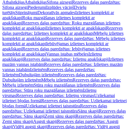
Atbalstkājas
Atbalstkājas
Sifona aizsegi
Rezerves daļas paredzētas:
Sifona aizsegi
Piederumi
Izplūdes vāciņš
Dvieļu
turētājs
Stiprinājumi
Dekoratīvās apmales
Izlietnes komplekti ar
apakšskapi
Roku mazgāšanas izlietnes komplekti ar
apakšskapi
Rezerves daļas paredzētas: Roku mazgāšanas izlietnes
komplekti ar apakšskapi
Izlietnes komplekti ar apakšskapi
Rezerves
daļas paredzētas: Izlietnes komplekti ar apakšskapi
Mēbeļu izlietnes
komplekti ar apakšskapi
Rezerves daļas paredzētas: Mēbeļu izlietnes
komplekti ar apakšskapi
Iebūvējamas izlietnes komplekti ar
apakšskapi
Rezerves daļas paredzētas: Iebūvējamas izlietnes
komplekti ar apakšskapi
Vannas istabas mēbeles
Izlietņu
apakšskapji
Rezerves daļas paredzētas: Izlietņu apakšskapji
Izlietnes
mazām vannas istabām
Rezerves daļas paredzētas: Izlietnes mazām
vannas istabām
Izlietnēm
Rezerves daļas paredzētas:
Izlietnēm
Dubultajām izlietnēm
Rezerves daļas paredzētas:
Dubultajām izlietnēm
Mēbeļu izlietnēm
Rezerves daļas paredzētas:
Mēbeļu izlietnēm
Stūra roku mazgāšanas izlietnēm
Rezerves daļas
paredzētas: Stūra roku mazgāšanas izlietnēm
Izlietņu
virsmas
Rezerves daļas paredzētas: Izlietņu virsmas
Uzliekamai
izlietnei bļodas formā
Rezerves daļas paredzētas: Uzliekamai izlietnei
bļodas formā
Uzliekamai izlietnei taisnstūra
Rezerves daļas
paredzētas: Uzliekamai izlietnei taisnstūra
Sānu skapji
Rezerves daļas
paredzētas: Sānu skapji
Zemi sānu skapji
Rezerves daļas paredzētas:
Zemi sānu skapji
Augsti skapji
Rezerves daļas paredzētas: Augsti
skapji
Vidēji augsti skapji
Rezerves daļas paredzētas: Vidēji augsti