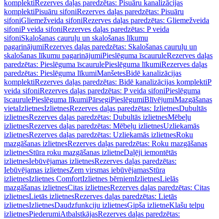
komplekti
Rezerves daļas paredzētas: Pisuāru kanalizācijas
komplekti
Pisuāru sifoni
Rezerves daļas paredzētas: Pisuāru
sifoni
Gliemežveida sifoni
Rezerves daļas paredzētas: Gliemežveida
sifoni
P veida sifoni
Rezerves daļas paredzētas: P veida
sifoni
Skalošanas cauruļu un skalošanas līkumu
pagarinājumi
Rezerves daļas paredzētas: Skalošanas cauruļu un
skalošanas līkumu pagarinājumi
Pieslēguma īscaurule
Rezerves daļas
paredzētas: Pieslēguma īscaurule
Pieslēguma līkumi
Rezerves daļas
paredzētas: Pieslēguma līkumi
Manšetes
Bidē kanalizācijas
komplekti
Rezerves daļas paredzētas: Bidē kanalizācijas komplekti
P
veida sifoni
Rezerves daļas paredzētas: P veida sifoni
Pieslēguma
īscaurule
Pieslēguma līkumi
Pārsegi
Pieslēgumi
Blīvējumi
Mazgāšanas
vieta
Izlietnes
Izlietnes
Rezerves daļas paredzētas: Izlietnes
Dubultās
izlietnes
Rezerves daļas paredzētas: Dubultās izlietnes
Mēbeļu
izlietnes
Rezerves daļas paredzētas: Mēbeļu izlietnes
Uzliekamās
izlietnes
Rezerves daļas paredzētas: Uzliekamās izlietnes
Roku
mazgāšanas izlietnes
Rezerves daļas paredzētas: Roku mazgāšanas
izlietnes
Stūra roku mazgāšanas izlietne
Daļēji iemontētās
izlietnes
Iebūvējamas izlietnes
Rezerves daļas paredzētas:
Iebūvējamas izlietnes
Zem virsmas iebūvējamas
Stūra
izlietnes
Izlietnes Comfort
Izlietnes bērniem
Izlietnes
Lielās
mazgāšanas izlietnes
Citas izlietnes
Rezerves daļas paredzētas: Citas
izlietnes
Lietās izlietnes
Rezerves daļas paredzētas: Lietās
izlietnes
Izlietnes
Daudzfunkciju izlietnes
Ģipša izlietne
Klašu telpu
izlietnes
Piederumi
Atbalstkājas
Rezerves daļas paredzētas: