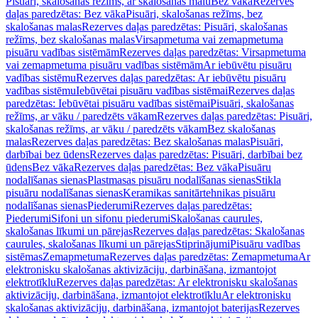
Pisuāri, skalošanas režīms, ar skalošanas malu
Bez vāka
Rezerves
daļas paredzētas: Bez vāka
Pisuāri, skalošanas režīms, bez
skalošanas malas
Rezerves daļas paredzētas: Pisuāri, skalošanas
režīms, bez skalošanas malas
Virsapmetuma vai zemapmetuma
pisuāru vadības sistēmām
Rezerves daļas paredzētas: Virsapmetuma
vai zemapmetuma pisuāru vadības sistēmām
Ar iebūvētu pisuāru
vadības sistēmu
Rezerves daļas paredzētas: Ar iebūvētu pisuāru
vadības sistēmu
Iebūvētai pisuāru vadības sistēmai
Rezerves daļas
paredzētas: Iebūvētai pisuāru vadības sistēmai
Pisuāri, skalošanas
režīms, ar vāku / paredzēts vākam
Rezerves daļas paredzētas: Pisuāri,
skalošanas režīms, ar vāku / paredzēts vākam
Bez skalošanas
malas
Rezerves daļas paredzētas: Bez skalošanas malas
Pisuāri,
darbībai bez ūdens
Rezerves daļas paredzētas: Pisuāri, darbībai bez
ūdens
Bez vāka
Rezerves daļas paredzētas: Bez vāka
Pisuāru
nodalīšanas sienas
Plastmasas pisuāru nodalīšanas sienas
Stikla
pisuāru nodalīšanas sienas
Keramikas sanitārtehnikas pisuāru
nodalīšanas sienas
Piederumi
Rezerves daļas paredzētas:
Piederumi
Sifoni un sifonu piederumi
Skalošanas caurules,
skalošanas līkumi un pārejas
Rezerves daļas paredzētas: Skalošanas
caurules, skalošanas līkumi un pārejas
Stiprinājumi
Pisuāru vadības
sistēmas
Zemapmetuma
Rezerves daļas paredzētas: Zemapmetuma
Ar
elektronisku skalošanas aktivizāciju, darbināšana, izmantojot
elektrotīklu
Rezerves daļas paredzētas: Ar elektronisku skalošanas
aktivizāciju, darbināšana, izmantojot elektrotīklu
Ar elektronisku
skalošanas aktivizāciju, darbināšana, izmantojot baterijas
Rezerves