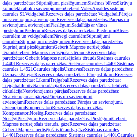
daļas paredzētas: Stiprinājumi pieslēgumiem
Sistēmas blīves
Skrūvju
komplekti atloku savienojumiem
Geberit Volex
Apsildes sistēmu
caurules SL
Veidgabali
Rezerves daļas paredzētas: Veidgabali
Pārejas
un savienojumi, atvienojami
Rezerves daļas paredzētas: Pārejas un
savienojumi, atvienojami
Pieslēgumi
Sadalītājs ar vītnes
pieslēgumu
Piederumi
Rezerves daļas paredzētas: Piederumi
Blīves
caurulēm un veidgabaliem
Pārsegi caurulēm
Stiprinājumi
caurulēm
Stiprinājumi pieslēgumiem
Rezerves daļas paredzētas:
Stiprinājumi pieslēgumiem
Geberit Mapress nerūsējošais
tērauds
Geberit Mapress nerūsējošais tērauds
Rezerves daļas
paredzētas: Geberit Mapress nerūsējošais tērauds
Sistēmas caurules
1.4401
Rezerves daļas paredzētas: Sistēmas caurules 1.4401
Sistēmas
caurules 1.4521
Caurules nipelis
Uzmavas
Rezerves daļas paredzētas:
Uzmavas
Pārejas
Rezerves daļas paredzētas: Pārejas
Līkumi
Rezerves
daļas paredzētas: Līkumi
Trejgabali
Rezerves daļas paredzētas:
Trejgabali
Iebūvēta cirkulācija
Rezerves daļas paredzētas: Iebūvēta
cirkulācija
Neatvienojamas pārejas
Rezerves daļas paredzētas:
Neatvienojamas pārejas
Pārejas un savienojumi,
atvienojami
Rezerves daļas paredzētas: Pārejas un savienojumi,
atvienojami
Kompensatori
Rezerves daļas paredzētas:
Kompensatori
Noslēgi
Rezerves daļas paredzētas:
Noslēgi
Pieslēgumi
Rezerves daļas paredzētas: Pieslēgumi
Geberit
Mapress nerūsējošais tērauds, gāze
Rezerves daļas paredzētas:
Geberit Mapress nerūsējošais tērauds, gāze
Sistēmas caurules
1.4401
Rezerves daļas paredzētas: Sistēmas caurules 1.4401
Caurules