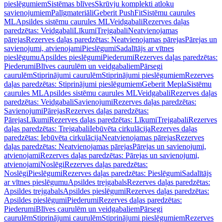
pieslēgumiem
Sistēmas blīves
Skrūvju komplekti atloku
savienojumiem
Palīgmateriāli
Geberit PushFit
Sistēmu caurules
ML
Apsildes sistēmu caurules ML
Veidgabali
Rezerves daļas
paredzētas: Veidgabali
Līkumi
Trejgabali
Neatvienojamas
pārejas
Rezerves daļas paredzētas: Neatvienojamas pārejas
Pārejas un
savienojumi, atvienojami
Pieslēgumi
Sadalītājs ar vītnes
pieslēgumu
Apsildes pieslēgumi
Piederumi
Rezerves daļas paredzētas:
Piederumi
Blīves caurulēm un veidgabaliem
Pārsegi
caurulēm
Stiprinājumi caurulēm
Stiprinājumi pieslēgumiem
Rezerves
daļas paredzētas: Stiprinājumi pieslēgumiem
Geberit Mepla
Sistēmu
caurules ML
Apsildes sistēmu caurules ML
Veidgabali
Rezerves daļas
paredzētas: Veidgabali
Savienojumi
Rezerves daļas paredzētas:
Savienojumi
Pārejas
Rezerves daļas paredzētas:
Pārejas
Līkumi
Rezerves daļas paredzētas: Līkumi
Trejgabali
Rezerves
daļas paredzētas: Trejgabali
Iebūvēta cirkulācija
Rezerves daļas
paredzētas: Iebūvēta cirkulācija
Neatvienojamas pārejas
Rezerves
daļas paredzētas: Neatvienojamas pārejas
Pārejas un savienojumi,
atvienojami
Rezerves daļas paredzētas: Pārejas un savienojumi,
atvienojami
Noslēgi
Rezerves daļas paredzētas:
Noslēgi
Pieslēgumi
Rezerves daļas paredzētas: Pieslēgumi
Sadalītājs
ar vītnes pieslēgumu
Apsildes trejgabals
Rezerves daļas paredzētas:
Apsildes trejgabals
Apsildes pieslēgumi
Rezerves daļas paredzētas:
Apsildes pieslēgumi
Piederumi
Rezerves daļas paredzētas:
Piederumi
Blīves caurulēm un veidgabaliem
Pārsegi
caurulēm
Stiprinājumi caurulēm
Stiprinājumi pieslēgumiem
Rezerves