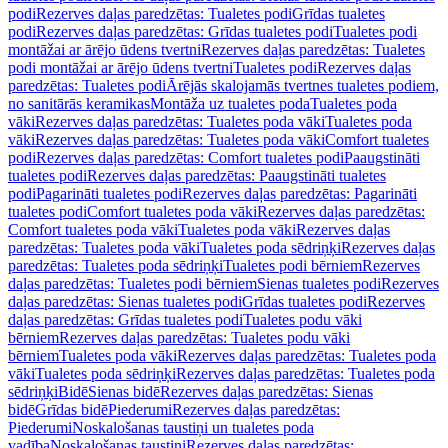
podi
Rezerves daļas paredzētas: Tualetes podi
Grīdas tualetes
podi
Rezerves daļas paredzētas: Grīdas tualetes podi
Tualetes podi
montāžai ar ārējo ūdens tvertni
Rezerves daļas paredzētas: Tualetes
podi montāžai ar ārējo ūdens tvertni
Tualetes podi
Rezerves daļas
paredzētas: Tualetes podi
Ārējās skalojamās tvertnes tualetes podiem,
no sanitārās keramikas
Montāža uz tualetes poda
Tualetes poda
vāki
Rezerves daļas paredzētas: Tualetes poda vāki
Tualetes poda
vāki
Rezerves daļas paredzētas: Tualetes poda vāki
Comfort tualetes
podi
Rezerves daļas paredzētas: Comfort tualetes podi
Paaugstināti
tualetes podi
Rezerves daļas paredzētas: Paaugstināti tualetes
podi
Pagarināti tualetes podi
Rezerves daļas paredzētas: Pagarināti
tualetes podi
Comfort tualetes poda vāki
Rezerves daļas paredzētas:
Comfort tualetes poda vāki
Tualetes poda vāki
Rezerves daļas
paredzētas: Tualetes poda vāki
Tualetes poda sēdriņķi
Rezerves daļas
paredzētas: Tualetes poda sēdriņķi
Tualetes podi bērniem
Rezerves
daļas paredzētas: Tualetes podi bērniem
Sienas tualetes podi
Rezerves
daļas paredzētas: Sienas tualetes podi
Grīdas tualetes podi
Rezerves
daļas paredzētas: Grīdas tualetes podi
Tualetes podu vāki
bērniem
Rezerves daļas paredzētas: Tualetes podu vāki
bērniem
Tualetes poda vāki
Rezerves daļas paredzētas: Tualetes poda
vāki
Tualetes poda sēdriņķi
Rezerves daļas paredzētas: Tualetes poda
sēdriņķi
Bidē
Sienas bidē
Rezerves daļas paredzētas: Sienas
bidē
Grīdas bidē
Piederumi
Rezerves daļas paredzētas:
Piederumi
Noskalošanas taustiņi un tualetes poda
vadība
Noskalošanas taustiņi
Rezerves daļas paredzētas: