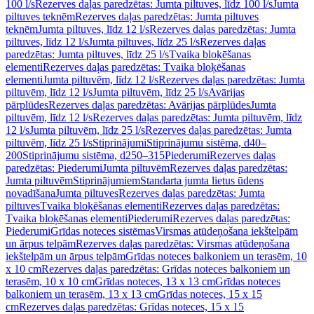
100 l/s
Rezerves daļas paredzētas: Jumta piltuves, līdz 100 l/s
Jumta
piltuves teknēm
Rezerves daļas paredzētas: Jumta piltuves
teknēm
Jumta piltuves, līdz 12 l/s
Rezerves daļas paredzētas: Jumta
piltuves, līdz 12 l/s
Jumta piltuves, līdz 25 l/s
Rezerves daļas
paredzētas: Jumta piltuves, līdz 25 l/s
Tvaika bloķēšanas
elementi
Rezerves daļas paredzētas: Tvaika bloķēšanas
elementi
Jumta piltuvēm, līdz 12 l/s
Rezerves daļas paredzētas: Jumta
piltuvēm, līdz 12 l/s
Jumta piltuvēm, līdz 25 l/s
Avārijas
pārplūdes
Rezerves daļas paredzētas: Avārijas pārplūdes
Jumta
piltuvēm, līdz 12 l/s
Rezerves daļas paredzētas: Jumta piltuvēm, līdz
12 l/s
Jumta piltuvēm, līdz 25 l/s
Rezerves daļas paredzētas: Jumta
piltuvēm, līdz 25 l/s
Stiprinājumi
Stiprinājumu sistēma, d40–
200
Stiprinājumu sistēma, d250–315
Piederumi
Rezerves daļas
paredzētas: Piederumi
Jumta piltuvēm
Rezerves daļas paredzētas:
Jumta piltuvēm
Stiprinājumiem
Standarta jumta lietus ūdens
novadīšana
Jumta piltuves
Rezerves daļas paredzētas: Jumta
piltuves
Tvaika bloķēšanas elementi
Rezerves daļas paredzētas:
Tvaika bloķēšanas elementi
Piederumi
Rezerves daļas paredzētas:
Piederumi
Grīdas noteces sistēmas
Virsmas atūdeņošana iekštelpām
un ārpus telpām
Rezerves daļas paredzētas: Virsmas atūdeņošana
iekštelpām un ārpus telpām
Grīdas noteces balkoniem un terasēm, 10
x 10 cm
Rezerves daļas paredzētas: Grīdas noteces balkoniem un
terasēm, 10 x 10 cm
Grīdas noteces, 13 x 13 cm
Grīdas noteces
balkoniem un terasēm, 13 x 13 cm
Grīdas noteces, 15 x 15
cm
Rezerves daļas paredzētas: Grīdas noteces, 15 x 15