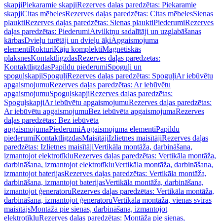
skapji
Piekaramie skapji
Rezerves daļas paredzētas: Piekaramie
skapji
Citas mēbeles
Rezerves daļas paredzētas: Citas mēbeles
Sienas
plaukti
Rezerves daļas paredzētas: Sienas plaukti
Piederumi
Rezerves
daļas paredzētas: Piederumi
Atvilktņu sadalītāji un uzglabāšanas
kārbas
Dvieļu turētāji un dvieļu āķi
Apgaismojuma
elementi
Rokturi
Kāju komplekti
Magnētiskās
plāksnes
Kontaktligzdas
Rezerves daļas paredzētas:
Kontaktligzdas
Papildu piederumi
Spoguļi un
spoguļskapji
Spoguļi
Rezerves daļas paredzētas: Spoguļi
Ar iebūvētu
apgaismojumu
Rezerves daļas paredzētas: Ar iebūvētu
apgaismojumu
Spoguļskapji
Rezerves daļas paredzētas:
Spoguļskapji
Ar iebūvētu apgaismojumu
Rezerves daļas paredzētas:
Ar iebūvētu apgaismojumu
Bez iebūvēta apgaismojuma
Rezerves
daļas paredzētas: Bez iebūvēta
apgaismojuma
Piederumi
Apgaismojuma elementi
Papildu
piederumi
Kontaktligzdas
Maisītāji
Izlietnes maisītāji
Rezerves daļas
paredzētas: Izlietnes maisītāji
Vertikāla montāža, darbināšana,
izmantojot elektrotīklu
Rezerves daļas paredzētas: Vertikāla montāža,
darbināšana, izmantojot elektrotīklu
Vertikāla montāža, darbināšana,
izmantojot baterijas
Rezerves daļas paredzētas: Vertikāla montāža,
darbināšana, izmantojot baterijas
Vertikāla montāža, darbināšana,
izmantojot ģeneratoru
Rezerves daļas paredzētas: Vertikāla montāža,
darbināšana, izmantojot ģeneratoru
Vertikāla montāža, vienas sviras
maisītājs
Montāža pie sienas, darbināšana, izmantojot
elektrotīklu
Rezerves daļas paredzētas: Montāža pie sienas,