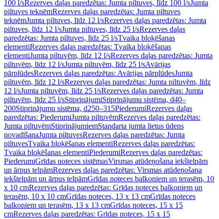
100 l/s
Rezerves daļas paredzētas: Jumta piltuves, līdz 100 l/s
Jumta
piltuves teknēm
Rezerves daļas paredzētas: Jumta piltuves
teknēm
Jumta piltuves, līdz 12 l/s
Rezerves daļas paredzētas: Jumta
piltuves, līdz 12 l/s
Jumta piltuves, līdz 25 l/s
Rezerves daļas
paredzētas: Jumta piltuves, līdz 25 l/s
Tvaika bloķēšanas
elementi
Rezerves daļas paredzētas: Tvaika bloķēšanas
elementi
Jumta piltuvēm, līdz 12 l/s
Rezerves daļas paredzētas: Jumta
piltuvēm, līdz 12 l/s
Jumta piltuvēm, līdz 25 l/s
Avārijas
pārplūdes
Rezerves daļas paredzētas: Avārijas pārplūdes
Jumta
piltuvēm, līdz 12 l/s
Rezerves daļas paredzētas: Jumta piltuvēm, līdz
12 l/s
Jumta piltuvēm, līdz 25 l/s
Rezerves daļas paredzētas: Jumta
piltuvēm, līdz 25 l/s
Stiprinājumi
Stiprinājumu sistēma, d40–
200
Stiprinājumu sistēma, d250–315
Piederumi
Rezerves daļas
paredzētas: Piederumi
Jumta piltuvēm
Rezerves daļas paredzētas:
Jumta piltuvēm
Stiprinājumiem
Standarta jumta lietus ūdens
novadīšana
Jumta piltuves
Rezerves daļas paredzētas: Jumta
piltuves
Tvaika bloķēšanas elementi
Rezerves daļas paredzētas:
Tvaika bloķēšanas elementi
Piederumi
Rezerves daļas paredzētas:
Piederumi
Grīdas noteces sistēmas
Virsmas atūdeņošana iekštelpām
un ārpus telpām
Rezerves daļas paredzētas: Virsmas atūdeņošana
iekštelpām un ārpus telpām
Grīdas noteces balkoniem un terasēm, 10
x 10 cm
Rezerves daļas paredzētas: Grīdas noteces balkoniem un
terasēm, 10 x 10 cm
Grīdas noteces, 13 x 13 cm
Grīdas noteces
balkoniem un terasēm, 13 x 13 cm
Grīdas noteces, 15 x 15
cm
Rezerves daļas paredzētas: Grīdas noteces, 15 x 15