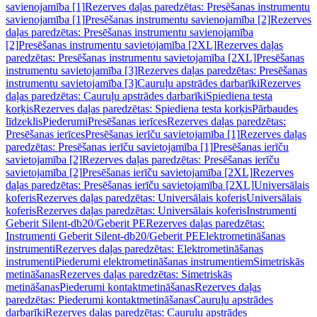
savienojamība [1]
Rezerves daļas paredzētas: Presēšanas instrumentu
savienojamība [1]
Presēšanas instrumentu savienojamība [2]
Rezerves
daļas paredzētas: Presēšanas instrumentu savienojamība
[2]
Presēšanas instrumentu savietojamība [2XL]
Rezerves daļas
paredzētas: Presēšanas instrumentu savietojamība [2XL]
Presēšanas
instrumentu savietojamība [3]
Rezerves daļas paredzētas: Presēšanas
instrumentu savietojamība [3]
Cauruļu apstrādes darbarīki
Rezerves
daļas paredzētas: Cauruļu apstrādes darbarīki
Spiediena testa
korķis
Rezerves daļas paredzētas: Spiediena testa korķis
Pārbaudes
līdzeklis
Piederumi
Presēšanas ierīces
Rezerves daļas paredzētas:
Presēšanas ierīces
Presēšanas ierīču savietojamība [1]
Rezerves daļas
paredzētas: Presēšanas ierīču savietojamība [1]
Presēšanas ierīču
savietojamība [2]
Rezerves daļas paredzētas: Presēšanas ierīču
savietojamība [2]
Presēšanas ierīču savietojamība [2XL]
Rezerves
daļas paredzētas: Presēšanas ierīču savietojamība [2XL]
Universālais
koferis
Rezerves daļas paredzētas: Universālais koferis
Universālais
koferis
Rezerves daļas paredzētas: Universālais koferis
Instrumenti
Geberit Silent-db20/Geberit PE
Rezerves daļas paredzētas:
Instrumenti Geberit Silent-db20/Geberit PE
Elektrometināšanas
instrumenti
Rezerves daļas paredzētas: Elektrometināšanas
instrumenti
Piederumi elektrometināšanas instrumentiem
Simetriskās
metināšanas
Rezerves daļas paredzētas: Simetriskās
metināšanas
Piederumi kontaktmetināšanas
Rezerves daļas
paredzētas: Piederumi kontaktmetināšanas
Cauruļu apstrādes
darbarīki
Rezerves daļas paredzētas: Cauruļu apstrādes