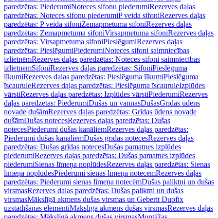
paredzētas: Piederumi
Noteces sifonu piederumi
Rezerves daļas
paredzētas: Noteces sifonu piederumi
P veida sifoni
Rezerves daļas
paredzētas: P veida sifoni
Zemapmetuma sifoni
Rezerves daļas
paredzētas: Zemapmetuma sifoni
Virsapmetuma sifoni
Rezerves daļas
paredzētas: Virsapmetuma sifoni
Pieslēgumi
Rezerves daļas
paredzētas: Pieslēgumi
Piederumi
Noteces sifoni saimniecības
izlietnēm
Rezerves daļas paredzētas: Noteces sifoni saimniecības
izlietnēm
Sifoni
Rezerves daļas paredzētas: Sifoni
Pieslēguma
līkumi
Rezerves daļas paredzētas: Pieslēguma līkumi
Pieslēguma
īscaurule
Rezerves daļas paredzētas: Pieslēguma īscaurule
Izplūdes
vārsti
Rezerves daļas paredzētas: Izplūdes vārsti
Piederumi
Rezerves
daļas paredzētas: Piederumi
Dušas un vannas
Dušas
Grīdas ūdens
novade dušām
Rezerves daļas paredzētas: Grīdas ūdens novade
dušām
Dušas noteces
Rezerves daļas paredzētas: Dušas
noteces
Piederumi dušas kanāliem
Rezerves daļas paredzētas:
Piederumi dušas kanāliem
Dušas grīdas noteces
Rezerves daļas
paredzētas: Dušas grīdas noteces
Dušas pamatnes izplūdes
piederumi
Rezerves daļas paredzētas: Dušas pamatnes izplūdes
piederumi
Sienas līmeņa noplūdes
Rezerves daļas paredzētas: Sienas
līmeņa noplūdes
Piederumi sienas līmeņa notecēm
Rezerves daļas
paredzētas: Piederumi sienas līmeņa notecēm
Dušas paliktņi un dušas
virsmas
Rezerves daļas paredzētas: Dušas paliktņi un dušas
virsmas
Mākslīgā akmens dušas virsmas un Geberit Duofix
uzstādīšanas elementi
Mākslīgā akmens dušas virsmas
Rezerves daļas
paredzētas: Mākslīgā akmens dušas virsmas
Montāžas