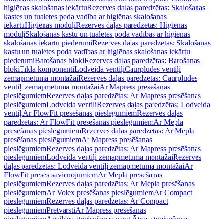
higiēnas skalošanas iekārtu
Rezerves daļas paredzētas: Skalošanas
kastes un tualetes poda vadība ar higiēnas skalošanas
iekārtu
Higiēnas moduļi
Rezerves daļas paredzētas: Higiēnas
moduļi
Skalošanas kastu un tualetes poda vadības ar higiēnas
skalošanas iekārtu piederumi
Rezerves daļas paredzētas: Skalošanas
kastu un tualetes poda vadības ar higiēnas skalošanas iekārtu
piederumi
Barošanas bloki
Rezerves daļas paredzētas: Barošanas
bloki
Tīkla komponenti
Lodveida ventiļi
Caurplūdes ventiļi
zemapmetuma montāžai
Rezerves daļas paredzētas: Caurplūdes
ventiļi zemapmetuma montāžai
Ar Mapress presēšanas
pieslēgumiem
Rezerves daļas paredzētas: Ar Mapress presēšanas
pieslēgumiem
Lodveida ventiļi
Rezerves daļas paredzētas: Lodveida
ventiļi
Ar FlowFit presēšanas pieslēgumiem
Rezerves daļas
paredzētas: Ar FlowFit presēšanas pieslēgumiem
Ar Mepla
presēšanas pieslēgumiem
Rezerves daļas paredzētas: Ar Mepla
presēšanas pieslēgumiem
Ar Mapress presēšanas
pieslēgumiem
Rezerves daļas paredzētas: Ar Mapress presēšanas
pieslēgumiem
Lodveida ventiļi zemapmetuma montāžai
Rezerves
daļas paredzētas: Lodveida ventiļi zemapmetuma montāžai
Ar
FlowFit preses savienojumiem
Ar Mepla presēšanas
pieslēgumiem
Rezerves daļas paredzētas: Ar Mepla presēšanas
pieslēgumiem
Ar Volex presēšanas pieslēgumiem
Ar Compact
pieslēgumiem
Rezerves daļas paredzētas: Ar Compact
pieslēgumiem
Pretvārsti
Ar Mapress presēšanas
pieslēgumiem
Apsildes atgaisošanas vārsti
Ātrās atgaisošanas