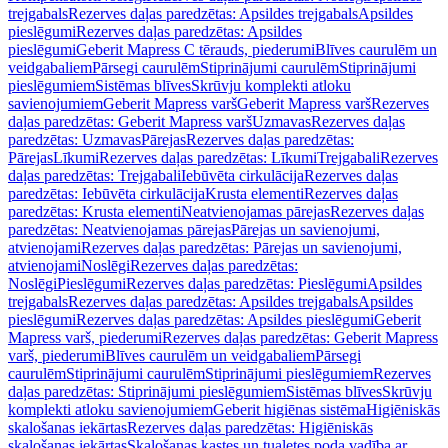
trejgabals
Rezerves daļas paredzētas: Apsildes trejgabals
Apsildes
pieslēgumi
Rezerves daļas paredzētas: Apsildes
pieslēgumi
Geberit Mapress C tērauds, piederumi
Blīves caurulēm un
veidgabaliem
Pārsegi caurulēm
Stiprinājumi caurulēm
Stiprinājumi
pieslēgumiem
Sistēmas blīves
Skrūvju komplekti atloku
savienojumiem
Geberit Mapress varš
Geberit Mapress varš
Rezerves
daļas paredzētas: Geberit Mapress varš
Uzmavas
Rezerves daļas
paredzētas: Uzmavas
Pārejas
Rezerves daļas paredzētas:
Pārejas
Līkumi
Rezerves daļas paredzētas: Līkumi
Trejgabali
Rezerves
daļas paredzētas: Trejgabali
Iebūvēta cirkulācija
Rezerves daļas
paredzētas: Iebūvēta cirkulācija
Krusta elementi
Rezerves daļas
paredzētas: Krusta elementi
Neatvienojamas pārejas
Rezerves daļas
paredzētas: Neatvienojamas pārejas
Pārejas un savienojumi,
atvienojami
Rezerves daļas paredzētas: Pārejas un savienojumi,
atvienojami
Noslēgi
Rezerves daļas paredzētas:
Noslēgi
Pieslēgumi
Rezerves daļas paredzētas: Pieslēgumi
Apsildes
trejgabals
Rezerves daļas paredzētas: Apsildes trejgabals
Apsildes
pieslēgumi
Rezerves daļas paredzētas: Apsildes pieslēgumi
Geberit
Mapress varš, piederumi
Rezerves daļas paredzētas: Geberit Mapress
varš, piederumi
Blīves caurulēm un veidgabaliem
Pārsegi
caurulēm
Stiprinājumi caurulēm
Stiprinājumi pieslēgumiem
Rezerves
daļas paredzētas: Stiprinājumi pieslēgumiem
Sistēmas blīves
Skrūvju
komplekti atloku savienojumiem
Geberit higiēnas sistēma
Higiēniskās
skalošanas iekārtas
Rezerves daļas paredzētas: Higiēniskās
skalošanas iekārtas
Skalošanas kastes un tualetes poda vadība ar