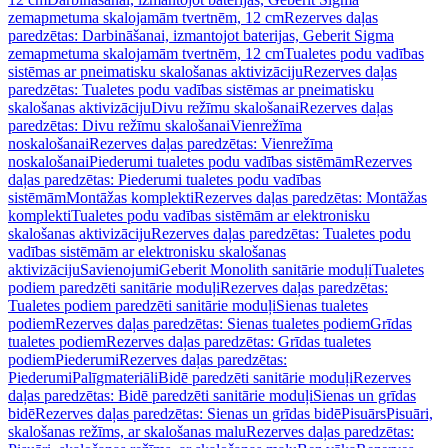
zemapmetuma skalojamām tvertnēm, 12 cm
Rezerves daļas
paredzētas: Darbināšanai, izmantojot baterijas, Geberit Sigma
zemapmetuma skalojamām tvertnēm, 12 cm
Tualetes podu vadības
sistēmas ar pneimatisku skalošanas aktivizāciju
Rezerves daļas
paredzētas: Tualetes podu vadības sistēmas ar pneimatisku
skalošanas aktivizāciju
Divu režīmu skalošanai
Rezerves daļas
paredzētas: Divu režīmu skalošanai
Vienrežīma
noskalošanai
Rezerves daļas paredzētas: Vienrežīma
noskalošanai
Piederumi tualetes podu vadības sistēmām
Rezerves
daļas paredzētas: Piederumi tualetes podu vadības
sistēmām
Montāžas komplekti
Rezerves daļas paredzētas: Montāžas
komplekti
Tualetes podu vadības sistēmām ar elektronisku
skalošanas aktivizāciju
Rezerves daļas paredzētas: Tualetes podu
vadības sistēmām ar elektronisku skalošanas
aktivizāciju
Savienojumi
Geberit Monolith sanitārie moduļi
Tualetes
podiem paredzēti sanitārie moduļi
Rezerves daļas paredzētas:
Tualetes podiem paredzēti sanitārie moduļi
Sienas tualetes
podiem
Rezerves daļas paredzētas: Sienas tualetes podiem
Grīdas
tualetes podiem
Rezerves daļas paredzētas: Grīdas tualetes
podiem
Piederumi
Rezerves daļas paredzētas:
Piederumi
Palīgmateriāli
Bidē paredzēti sanitārie moduļi
Rezerves
daļas paredzētas: Bidē paredzēti sanitārie moduļi
Sienas un grīdas
bidē
Rezerves daļas paredzētas: Sienas un grīdas bidē
Pisuārs
Pisuāri,
skalošanas režīms, ar skalošanas malu
Rezerves daļas paredzētas: