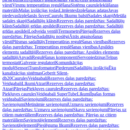
vārsti
Virsmu temperatūras regulēšana
Sistēmu caurule
Ieklāšanas
materiāls
Malas izolācijas joslas
Līmlentes
Izplešanas adatas
Javas
piedevas
Izplešanās šuves
Cauruļu līkumu balsti
Sadales skapji
Metāla
sadales skapji
Sadalītāju klāsts
Rezerves daļas paredzētas: Sadalītāju
klāsts
Sadalītāji grīdas apsildei
Rezerves daļas paredzētas: Sadalītāji
grīdas apsildei
Lodveida ventiļi
Termometrs
Pārejas
Rezerves daļas
paredzētas: Pārejas
Sadalītāju noslēgi
Ātrās atgaisošanas
vārsti
Plūsmas sadalītājs
Temperatūras regulēšanas vienības
Rezerves
daļas paredzētas: Temperatūras regulēšanas vienības
Apsildes
elementu sadalītāji
Rezerves daļas paredzētas: Apsildes elementu
sadalītāji
Apvadi
Regulēšanas komponenti
Servopiedziņas
Telpas
termostati
Galvenie regulatori
Komunikācijas
moduļi
Sensori
Transformatori
Piederumi
Sadalītāju izolācija
Ēku
kanalizācijas sistēmas
Geberit Silent-
db20
Caurules
Veidgabali
Rezerves daļas paredzētas:
Veidgabali
Līkumi
Atzari
Rezerves daļas paredzētas:
Atzari
Pārejas
Piekļuves caurules
Rezerves daļas paredzētas:
Piekļuves caurules
Veidgabali SuperTube
Līkumi
Īpašas formas
veidgabali
Savienojumi
Rezerves daļas paredzētas:
Savienojumi
Metināmie savienojumi
Uzmavu savienojumi
Rezerves
daļas paredzētas: Uzmavu savienojumi
Skavu savienojumi
Pārejas uz
citiem materiāliem
Rezerves daļas paredzētas: Pārejas uz citiem
materiāliem
Savienotājelementi
Rezerves daļas paredzētas:
Savienotājelementi
Pieslēguma līkumi
Rezerves daļas paredzētas: