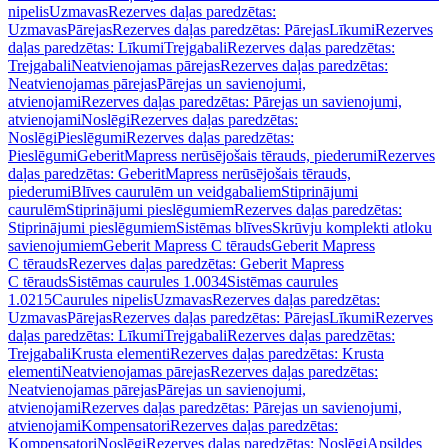
nipelis
Uzmavas
Rezerves daļas paredzētas:
Uzmavas
Pārejas
Rezerves daļas paredzētas: Pārejas
Līkumi
Rezerves
daļas paredzētas: Līkumi
Trejgabali
Rezerves daļas paredzētas:
Trejgabali
Neatvienojamas pārejas
Rezerves daļas paredzētas:
Neatvienojamas pārejas
Pārejas un savienojumi,
atvienojami
Rezerves daļas paredzētas: Pārejas un savienojumi,
atvienojami
Noslēgi
Rezerves daļas paredzētas:
Noslēgi
Pieslēgumi
Rezerves daļas paredzētas:
Pieslēgumi
GeberitMapress nerūsējošais tērauds, piederumi
Rezerves
daļas paredzētas: GeberitMapress nerūsējošais tērauds,
piederumi
Blīves caurulēm un veidgabaliem
Stiprinājumi
caurulēm
Stiprinājumi pieslēgumiem
Rezerves daļas paredzētas:
Stiprinājumi pieslēgumiem
Sistēmas blīves
Skrūvju komplekti atloku
savienojumiem
Geberit Mapress C tērauds
Geberit Mapress
C tērauds
Rezerves daļas paredzētas: Geberit Mapress
C tērauds
Sistēmas caurules 1.0034
Sistēmas caurules
1.0215
Caurules nipelis
Uzmavas
Rezerves daļas paredzētas:
Uzmavas
Pārejas
Rezerves daļas paredzētas: Pārejas
Līkumi
Rezerves
daļas paredzētas: Līkumi
Trejgabali
Rezerves daļas paredzētas:
Trejgabali
Krusta elementi
Rezerves daļas paredzētas: Krusta
elementi
Neatvienojamas pārejas
Rezerves daļas paredzētas:
Neatvienojamas pārejas
Pārejas un savienojumi,
atvienojami
Rezerves daļas paredzētas: Pārejas un savienojumi,
atvienojami
Kompensatori
Rezerves daļas paredzētas:
Kompensatori
Noslēgi
Rezerves daļas paredzētas: Noslēgi
Apsildes