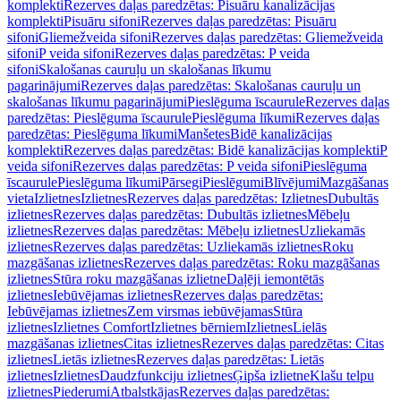
komplekti
Rezerves daļas paredzētas: Pisuāru kanalizācijas
komplekti
Pisuāru sifoni
Rezerves daļas paredzētas: Pisuāru
sifoni
Gliemežveida sifoni
Rezerves daļas paredzētas: Gliemežveida
sifoni
P veida sifoni
Rezerves daļas paredzētas: P veida
sifoni
Skalošanas cauruļu un skalošanas līkumu
pagarinājumi
Rezerves daļas paredzētas: Skalošanas cauruļu un
skalošanas līkumu pagarinājumi
Pieslēguma īscaurule
Rezerves daļas
paredzētas: Pieslēguma īscaurule
Pieslēguma līkumi
Rezerves daļas
paredzētas: Pieslēguma līkumi
Manšetes
Bidē kanalizācijas
komplekti
Rezerves daļas paredzētas: Bidē kanalizācijas komplekti
P
veida sifoni
Rezerves daļas paredzētas: P veida sifoni
Pieslēguma
īscaurule
Pieslēguma līkumi
Pārsegi
Pieslēgumi
Blīvējumi
Mazgāšanas
vieta
Izlietnes
Izlietnes
Rezerves daļas paredzētas: Izlietnes
Dubultās
izlietnes
Rezerves daļas paredzētas: Dubultās izlietnes
Mēbeļu
izlietnes
Rezerves daļas paredzētas: Mēbeļu izlietnes
Uzliekamās
izlietnes
Rezerves daļas paredzētas: Uzliekamās izlietnes
Roku
mazgāšanas izlietnes
Rezerves daļas paredzētas: Roku mazgāšanas
izlietnes
Stūra roku mazgāšanas izlietne
Daļēji iemontētās
izlietnes
Iebūvējamas izlietnes
Rezerves daļas paredzētas:
Iebūvējamas izlietnes
Zem virsmas iebūvējamas
Stūra
izlietnes
Izlietnes Comfort
Izlietnes bērniem
Izlietnes
Lielās
mazgāšanas izlietnes
Citas izlietnes
Rezerves daļas paredzētas: Citas
izlietnes
Lietās izlietnes
Rezerves daļas paredzētas: Lietās
izlietnes
Izlietnes
Daudzfunkciju izlietnes
Ģipša izlietne
Klašu telpu
izlietnes
Piederumi
Atbalstkājas
Rezerves daļas paredzētas: