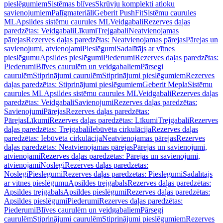
pieslēgumiem
Sistēmas blīves
Skrūvju komplekti atloku
savienojumiem
Palīgmateriāli
Geberit PushFit
Sistēmu caurules
ML
Apsildes sistēmu caurules ML
Veidgabali
Rezerves daļas
paredzētas: Veidgabali
Līkumi
Trejgabali
Neatvienojamas
pārejas
Rezerves daļas paredzētas: Neatvienojamas pārejas
Pārejas un
savienojumi, atvienojami
Pieslēgumi
Sadalītājs ar vītnes
pieslēgumu
Apsildes pieslēgumi
Piederumi
Rezerves daļas paredzētas:
Piederumi
Blīves caurulēm un veidgabaliem
Pārsegi
caurulēm
Stiprinājumi caurulēm
Stiprinājumi pieslēgumiem
Rezerves
daļas paredzētas: Stiprinājumi pieslēgumiem
Geberit Mepla
Sistēmu
caurules ML
Apsildes sistēmu caurules ML
Veidgabali
Rezerves daļas
paredzētas: Veidgabali
Savienojumi
Rezerves daļas paredzētas:
Savienojumi
Pārejas
Rezerves daļas paredzētas:
Pārejas
Līkumi
Rezerves daļas paredzētas: Līkumi
Trejgabali
Rezerves
daļas paredzētas: Trejgabali
Iebūvēta cirkulācija
Rezerves daļas
paredzētas: Iebūvēta cirkulācija
Neatvienojamas pārejas
Rezerves
daļas paredzētas: Neatvienojamas pārejas
Pārejas un savienojumi,
atvienojami
Rezerves daļas paredzētas: Pārejas un savienojumi,
atvienojami
Noslēgi
Rezerves daļas paredzētas:
Noslēgi
Pieslēgumi
Rezerves daļas paredzētas: Pieslēgumi
Sadalītājs
ar vītnes pieslēgumu
Apsildes trejgabals
Rezerves daļas paredzētas:
Apsildes trejgabals
Apsildes pieslēgumi
Rezerves daļas paredzētas:
Apsildes pieslēgumi
Piederumi
Rezerves daļas paredzētas:
Piederumi
Blīves caurulēm un veidgabaliem
Pārsegi
caurulēm
Stiprinājumi caurulēm
Stiprinājumi pieslēgumiem
Rezerves