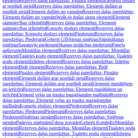
elementi
Rezerves daļas paredzētas: Pisuāru elementi
Elementi dušām
ar noplūdi sienā
Rezerves daļas paredzētas: Elementi dušām ar
noplūdi sienā
Elementi dušām un vannām
Rezerves daļas paredzētas:
Elementi dušām un vannām
Walk-in dušas sienu elementi
Elementi
saimniecības izlietnēm
Rezerves daļas paredzētas: Elementi
saimniecības izlietnēm
Konsoļu slodzes elementi
Rezerves daļas
paredzētas: Konsoļu slodzes elementi
Piederumi
Rezerves daļas
paredzētas: Piederumi
Geberit GIS
Sienas sistēmas
Stiprināšanas
sistēmas
Sagatavju piederumi
Skaņas izolācijas piederumi
Paneļu
apšuvums
Montāžas elementi
Rezerves daļas paredzētas: Montāžas
elementi
Tualetes podu elementi
Rezerves daļas paredzētas: Tualetes
podu elementi
Izlietņu elementi
Rezerves daļas paredzētas: Izlietņu
elementi
Bidē elementi
Rezerves daļas paredzētas: Bidē
elementi
Pisuāru elementi
Rezerves daļas paredzētas: Pisuāru
elementi
Elementi dušām arar noplūdi sienā
Rezerves daļas
paredzētas: Elementi dušām arar noplūdi sienā
Elementi maisītājiem
un ierīcēm
Rezerves daļas paredzētas: Elementi maisītājiem un
ierīcēm
Elementi veļas un trauku mazgājamām mašīnām
Rezerves
daļas paredzētas: Elementi veļas un trauku mazgājamām
mašīnām
Konsoļu slodzes elementi
Piederumi
Rezerves daļas
paredzētas: Piederumi
Piederumi
Rezerves daļas paredzētas:
Piederumi
Sistēmas sienām
Rezerves daļas paredzētas: Sistēmas
sienām
Padeves sistēmām
Ūdens novadei
Geberit Kombifix
Montāžas
elementi
Rezerves daļas paredzētas: Montāžas elementi
Tualetes podu
elementi
Rezerves daļas paredzētas: Tualetes podu elementi
Izlietņu