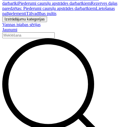
darbarīki
Piederumi cauruļu apstrādes darbarīkiem
Rezerves daļas
paredzētas: Piederumi cauruļu apstrādes darbarīkiem
Lietošanas
palīgelementi
Tālvadības pultis
Izstrādājumu kategorijas
Vannas istabas sērijas
Jaunumi