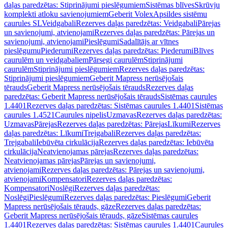
daļas paredzētas: Stiprinājumi pieslēgumiem
Sistēmas blīves
Skrūvju
komplekti atloku savienojumiem
Geberit Volex
Apsildes sistēmu
caurules SL
Veidgabali
Rezerves daļas paredzētas: Veidgabali
Pārejas
un savienojumi, atvienojami
Rezerves daļas paredzētas: Pārejas un
savienojumi, atvienojami
Pieslēgumi
Sadalītājs ar vītnes
pieslēgumu
Piederumi
Rezerves daļas paredzētas: Piederumi
Blīves
caurulēm un veidgabaliem
Pārsegi caurulēm
Stiprinājumi
caurulēm
Stiprinājumi pieslēgumiem
Rezerves daļas paredzētas:
Stiprinājumi pieslēgumiem
Geberit Mapress nerūsējošais
tērauds
Geberit Mapress nerūsējošais tērauds
Rezerves daļas
paredzētas: Geberit Mapress nerūsējošais tērauds
Sistēmas caurules
1.4401
Rezerves daļas paredzētas: Sistēmas caurules 1.4401
Sistēmas
caurules 1.4521
Caurules nipelis
Uzmavas
Rezerves daļas paredzētas:
Uzmavas
Pārejas
Rezerves daļas paredzētas: Pārejas
Līkumi
Rezerves
daļas paredzētas: Līkumi
Trejgabali
Rezerves daļas paredzētas:
Trejgabali
Iebūvēta cirkulācija
Rezerves daļas paredzētas: Iebūvēta
cirkulācija
Neatvienojamas pārejas
Rezerves daļas paredzētas:
Neatvienojamas pārejas
Pārejas un savienojumi,
atvienojami
Rezerves daļas paredzētas: Pārejas un savienojumi,
atvienojami
Kompensatori
Rezerves daļas paredzētas:
Kompensatori
Noslēgi
Rezerves daļas paredzētas:
Noslēgi
Pieslēgumi
Rezerves daļas paredzētas: Pieslēgumi
Geberit
Mapress nerūsējošais tērauds, gāze
Rezerves daļas paredzētas:
Geberit Mapress nerūsējošais tērauds, gāze
Sistēmas caurules
1.4401
Rezerves daļas paredzētas: Sistēmas caurules 1.4401
Caurules