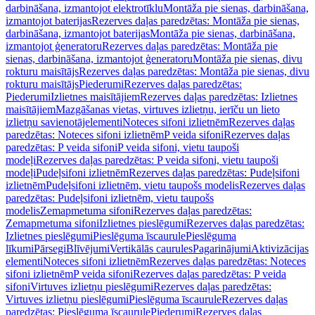
darbināšana, izmantojot elektrotīklu
Montāža pie sienas, darbināšana,
izmantojot baterijas
Rezerves daļas paredzētas: Montāža pie sienas,
darbināšana, izmantojot baterijas
Montāža pie sienas, darbināšana,
izmantojot ģeneratoru
Rezerves daļas paredzētas: Montāža pie
sienas, darbināšana, izmantojot ģeneratoru
Montāža pie sienas, divu
rokturu maisītājs
Rezerves daļas paredzētas: Montāža pie sienas, divu
rokturu maisītājs
Piederumi
Rezerves daļas paredzētas:
Piederumi
Izlietnes maisītājiem
Rezerves daļas paredzētas: Izlietnes
maisītājiem
Mazgāšanas vietas, virtuves izlietņu, ierīču un lieto
izlietņu savienotājelementi
Noteces sifoni izlietnēm
Rezerves daļas
paredzētas: Noteces sifoni izlietnēm
P veida sifoni
Rezerves daļas
paredzētas: P veida sifoni
P veida sifoni, vietu taupoši
modeļi
Rezerves daļas paredzētas: P veida sifoni, vietu taupoši
modeļi
Pudeļsifoni izlietnēm
Rezerves daļas paredzētas: Pudeļsifoni
izlietnēm
Pudeļsifoni izlietnēm, vietu taupošs modelis
Rezerves daļas
paredzētas: Pudeļsifoni izlietnēm, vietu taupošs
modelis
Zemapmetuma sifoni
Rezerves daļas paredzētas:
Zemapmetuma sifoni
Izlietnes pieslēgumi
Rezerves daļas paredzētas:
Izlietnes pieslēgumi
Pieslēguma īscaurule
Pieslēguma
līkumi
Pārsegi
Blīvējumi
Vertikālās caurules
Pagarinājumi
Aktivizācijas
elementi
Noteces sifoni izlietnēm
Rezerves daļas paredzētas: Noteces
sifoni izlietnēm
P veida sifoni
Rezerves daļas paredzētas: P veida
sifoni
Virtuves izlietņu pieslēgumi
Rezerves daļas paredzētas:
Virtuves izlietņu pieslēgumi
Pieslēguma īscaurule
Rezerves daļas
paredzētas: Pieslēguma īscaurule
Piederumi
Rezerves daļas