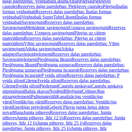
daļas paredzētas: Veidgabali
Līkumi
Atzari
Pārejas
Piekļuves
caurules
Rezerves daļas paredzētas: Piekļuves caurules
Pārejas
Īpašas
formas veidgabali
Rezerves daļas paredzētas: Īpašas formas
veidgabali
Veidgabali SuperTube
Līkumi
Īpašas formas
veidgabali
Savienojumi
Rezerves daļas paredzētas:
Savienojumi
Metināmie savienojumi
Uzmavu savienojumi
Rezerves
daļas paredzētas: Uzmavu savienojumi
Pārejas uz citiem
materiāliem
Rezerves daļas paredzētas: Pārejas uz citiem
materiāliem
Vītņu savienojumi
Rezerves daļas paredzētas: Vītņu
savienojumi
Atloka savienojumi
Atloka
adapteri
Savienotājelementi
Rezerves daļas paredzētas:
Savienotājelementi
Pieslēguma līkumi
Rezerves daļas paredzētas:
Pieslēguma līkumi
Pieslēguma uzmavas
Rezerves daļas paredzētas:
Pieslēguma uzmavas
Pieslēguma īscaurule
Rezerves daļas paredzētas:
Pieslēguma īscaurule
P veida sifoni
Rezerves daļas paredzētas: P
veida sifoni
Gliemežveida sifoni
Rezerves daļas paredzētas:
Gliemežveida sifoni
Piederumi
Cauruļu apskavas
Cauruļu apskavu
stiprinājumi
Balsta skavas
Noslēgi
Blīvējumi
Celtniecības
aizsargelementi
Palīgmateriāli
Kanalizācijas ventilācijas
vārsti
Ventilācijas vārsti
Rezerves daļas paredzētas: Ventilācijas
vārsti
Enerģijas pretvārsti
Geberit Pluvia jumta lietus ūdens
novadīšana
Jumta piltuves
Rezerves daļas paredzētas: Jumta
piltuves
Jumta piltuves, līdz 12 l/s
Rezerves daļas paredzētas: Jumta
piltuves, līdz 12 l/s
Jumta piltuves, līdz 25 l/s
Rezerves daļas
paredzētas: Jumta piltuves, līdz 25 l/s
Jumta piltuves, līdz