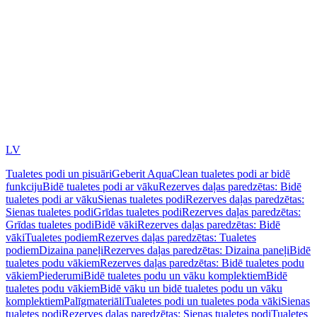
LV
Tualetes podi un pisuāri
Geberit AquaClean tualetes podi ar bidē
funkciju
Bidē tualetes podi ar vāku
Rezerves daļas paredzētas: Bidē
tualetes podi ar vāku
Sienas tualetes podi
Rezerves daļas paredzētas:
Sienas tualetes podi
Grīdas tualetes podi
Rezerves daļas paredzētas:
Grīdas tualetes podi
Bidē vāki
Rezerves daļas paredzētas: Bidē
vāki
Tualetes podiem
Rezerves daļas paredzētas: Tualetes
podiem
Dizaina paneļi
Rezerves daļas paredzētas: Dizaina paneļi
Bidē
tualetes podu vākiem
Rezerves daļas paredzētas: Bidē tualetes podu
vākiem
Piederumi
Bidē tualetes podu un vāku komplektiem
Bidē
tualetes podu vākiem
Bidē vāku un bidē tualetes podu un vāku
komplektiem
Palīgmateriāli
Tualetes podi un tualetes poda vāki
Sienas
tualetes podi
Rezerves daļas paredzētas: Sienas tualetes podi
Tualetes