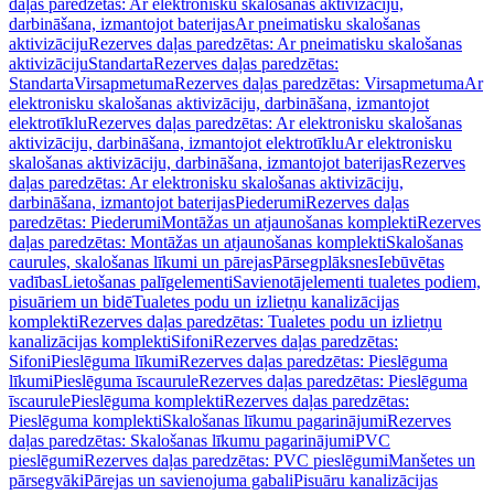
daļas paredzētas: Ar elektronisku skalošanas aktivizāciju,
darbināšana, izmantojot baterijas
Ar pneimatisku skalošanas
aktivizāciju
Rezerves daļas paredzētas: Ar pneimatisku skalošanas
aktivizāciju
Standarta
Rezerves daļas paredzētas:
Standarta
Virsapmetuma
Rezerves daļas paredzētas: Virsapmetuma
Ar
elektronisku skalošanas aktivizāciju, darbināšana, izmantojot
elektrotīklu
Rezerves daļas paredzētas: Ar elektronisku skalošanas
aktivizāciju, darbināšana, izmantojot elektrotīklu
Ar elektronisku
skalošanas aktivizāciju, darbināšana, izmantojot baterijas
Rezerves
daļas paredzētas: Ar elektronisku skalošanas aktivizāciju,
darbināšana, izmantojot baterijas
Piederumi
Rezerves daļas
paredzētas: Piederumi
Montāžas un atjaunošanas komplekti
Rezerves
daļas paredzētas: Montāžas un atjaunošanas komplekti
Skalošanas
caurules, skalošanas līkumi un pārejas
Pārsegplāksnes
Iebūvētas
vadības
Lietošanas palīgelementi
Savienotājelementi tualetes podiem,
pisuāriem un bidē
Tualetes podu un izlietņu kanalizācijas
komplekti
Rezerves daļas paredzētas: Tualetes podu un izlietņu
kanalizācijas komplekti
Sifoni
Rezerves daļas paredzētas:
Sifoni
Pieslēguma līkumi
Rezerves daļas paredzētas: Pieslēguma
līkumi
Pieslēguma īscaurule
Rezerves daļas paredzētas: Pieslēguma
īscaurule
Pieslēguma komplekti
Rezerves daļas paredzētas:
Pieslēguma komplekti
Skalošanas līkumu pagarinājumi
Rezerves
daļas paredzētas: Skalošanas līkumu pagarinājumi
PVC
pieslēgumi
Rezerves daļas paredzētas: PVC pieslēgumi
Manšetes un
pārsegvāki
Pārejas un savienojuma gabali
Pisuāru kanalizācijas