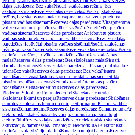
Pisuāri, skalošanas režīms, ar skalošanas malu
Bez vāka
Rezerves
daļas paredzētas: Bez vāka
Pisuāri, skalošanas režīms, bez
skalošanas malas
Rezerves daļas paredzētas: Pisuāri, skalošanas
režīms, bez skalošanas malas
Virsapmetuma vai zemapmetuma
pisuāru vadības sistēmām
Rezerves daļas paredzētas: Virsapmetuma
vai zemapmetuma pisuāru vadības sistēmām
Ar iebūvētu pisuāru
vadības sistēmu
Rezerves daļas paredzētas: Ar iebūvētu pisuāru
vadības sistēmu
Iebūvētai pisuāru vadības sistēmai
Rezerves daļas
paredzētas: Iebūvētai pisuāru vadības sistēmai
Pisuāri, skalošanas
režīms, ar vāku / paredzēts vākam
Rezerves daļas paredzētas: Pisuāri,
skalošanas režīms, ar vāku / paredzēts vākam
Bez skalošanas
malas
Rezerves daļas paredzētas: Bez skalošanas malas
Pisuāri,
darbībai bez ūdens
Rezerves daļas paredzētas: Pisuāri, darbībai bez
ūdens
Bez vāka
Rezerves daļas paredzētas: Bez vāka
Pisuāru
nodalīšanas sienas
Plastmasas pisuāru nodalīšanas sienas
Stikla
pisuāru nodalīšanas sienas
Keramikas sanitārtehnikas pisuāru
nodalīšanas sienas
Piederumi
Rezerves daļas paredzētas:
Piederumi
Sifoni un sifonu piederumi
Skalošanas caurules,
skalošanas līkumi un pārejas
Rezerves daļas paredzētas: Skalošanas
caurules, skalošanas līkumi un pārejas
Stiprinājumi
Pisuāru vadības
sistēmas
Zemapmetuma
Rezerves daļas paredzētas: Zemapmetuma
Ar
elektronisku skalošanas aktivizāciju, darbināšana, izmantojot
elektrotīklu
Rezerves daļas paredzētas: Ar elektronisku skalošanas
aktivizāciju, darbināšana, izmantojot elektrotīklu
Ar elektronisku
skalošanas aktivizāciju, darbināšana, izmantojot baterijas
Rezerves