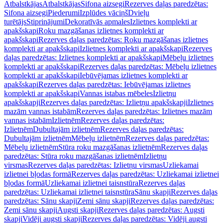
Atbalstkājas
Atbalstkājas
Sifona aizsegi
Rezerves daļas paredzētas:
Sifona aizsegi
Piederumi
Izplūdes vāciņš
Dvieļu
turētājs
Stiprinājumi
Dekoratīvās apmales
Izlietnes komplekti ar
apakšskapi
Roku mazgāšanas izlietnes komplekti ar
apakšskapi
Rezerves daļas paredzētas: Roku mazgāšanas izlietnes
komplekti ar apakšskapi
Izlietnes komplekti ar apakšskapi
Rezerves
daļas paredzētas: Izlietnes komplekti ar apakšskapi
Mēbeļu izlietnes
komplekti ar apakšskapi
Rezerves daļas paredzētas: Mēbeļu izlietnes
komplekti ar apakšskapi
Iebūvējamas izlietnes komplekti ar
apakšskapi
Rezerves daļas paredzētas: Iebūvējamas izlietnes
komplekti ar apakšskapi
Vannas istabas mēbeles
Izlietņu
apakšskapji
Rezerves daļas paredzētas: Izlietņu apakšskapji
Izlietnes
mazām vannas istabām
Rezerves daļas paredzētas: Izlietnes mazām
vannas istabām
Izlietnēm
Rezerves daļas paredzētas:
Izlietnēm
Dubultajām izlietnēm
Rezerves daļas paredzētas:
Dubultajām izlietnēm
Mēbeļu izlietnēm
Rezerves daļas paredzētas:
Mēbeļu izlietnēm
Stūra roku mazgāšanas izlietnēm
Rezerves daļas
paredzētas: Stūra roku mazgāšanas izlietnēm
Izlietņu
virsmas
Rezerves daļas paredzētas: Izlietņu virsmas
Uzliekamai
izlietnei bļodas formā
Rezerves daļas paredzētas: Uzliekamai izlietnei
bļodas formā
Uzliekamai izlietnei taisnstūra
Rezerves daļas
paredzētas: Uzliekamai izlietnei taisnstūra
Sānu skapji
Rezerves daļas
paredzētas: Sānu skapji
Zemi sānu skapji
Rezerves daļas paredzētas:
Zemi sānu skapji
Augsti skapji
Rezerves daļas paredzētas: Augsti
skapji
Vidēji augsti skapji
Rezerves daļas paredzētas: Vidēji augsti