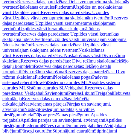
tvertnes
Rezerves daļas paredzētas: Delta zemapmetuma skalojamās
tvertnes
Skalošanas caurules
Piederumi
Uzpildes un noskalošanas
vārsti
Uzpildes vārsti
Rezerves daļas paredzētas: Uzpildes
vārsti
Uzpildes vārsti zemapmetuma skalojamām tvertnēm
Rezerves
daļas paredzētas: Uzpildes vārsti zemapmetuma skalojamām
tvertnēm
Uzpildes vārsti keramikas skalojamā ūdens
tvertnēm
Rezerves daļas paredzētas: Uzpildes vārsti keramikas
skalojamā ūdens tvertnēm
Uzpildes vārsti universālajām skalojamā
ūdens tvertnēm
Rezerves daļas paredzētas: Uzpildes vārsti
universālajām skalojamā ūdens tvertnēm
Noskalošanas
vārsti
Rezerves daļas paredzētas: Noskalošanas vārsti
Divu režīmu
skalošana
Rezerves daļas paredzētas: Divu režīmu skalošana
Iekšējo
detaļu komplekti
Rezerves daļas paredzētas: Iekšējo detaļu
komplekti
Divu režīmu skalošana
Rezerves daļas paredzētas: Divu
režīmu skalošana
Piederumi
Noskalošanas pogas
Padeves
sistēmas
Geberit FlowFit
Sistēmu caurules ML
Apsildes sistēmu
caurules ML
Sistēmu caurules SL
Veidgabali
Rezerves daļas
paredzētas: Veidgabali
Savienojumi
Pārejas
Līkumi
Trejgabali
Iebūvēta
cirkulācija
Rezerves daļas paredzētas: Iebūvēta
cirkulācija
Neatvienojamas pārejas
Pārejas un savienojumi,
atvienojami
Noslēgi
Pieslēgumi
Sadalītājs ar vītnes
pieslēgumu
Sadalītājs ar presēšanas pieslēgumu
Apsildes
trejgabals
Apsildes pārejas un savienojumi, atvienojami
Apsildes
pieslēgumi
Piederumi
Blīves caurulēm un veidgabaliem
Veidgabalu
blīvējumi
Pārsegi caurulēm
Stiprinājumi caurulēm
Stiprinājumi