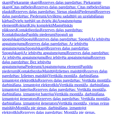
skapji
Piekaramie skapji
Rezerves daļas paredzētas: Piekaramie
skapji
Citas mēbeles
Rezerves daļas paredzētas: Citas mēbeles
Sienas
plaukti
Rezerves daļas paredzētas: Sienas plaukti
Piederumi
Rezerves
daļas paredzētas: Piederumi
Atvilktņu sadalītāji un uzglabāšanas
kārbas
Dvieļu turētāji un dvieļu āķi
Apgaismojuma
elementi
Rokturi
Kāju komplekti
Magnētiskās
plāksnes
Kontaktligzdas
Rezerves daļas paredzētas:
Kontaktligzdas
Papildu piederumi
Spoguļi un
spoguļskapji
Spoguļi
Rezerves daļas paredzētas: Spoguļi
Ar iebūvētu
apgaismojumu
Rezerves daļas paredzētas: Ar iebūvētu
apgaismojumu
Spoguļskapji
Rezerves daļas paredzētas:
Spoguļskapji
Ar iebūvētu apgaismojumu
Rezerves daļas paredzētas:
Ar iebūvētu apgaismojumu
Bez iebūvēta apgaismojuma
Rezerves
daļas paredzētas: Bez iebūvēta
apgaismojuma
Piederumi
Apgaismojuma elementi
Papildu
piederumi
Kontaktligzdas
Maisītāji
Izlietnes maisītāji
Rezerves daļas
paredzētas: Izlietnes maisītāji
Vertikāla montāža, darbināšana,
izmantojot elektrotīklu
Rezerves daļas paredzētas: Vertikāla montāža,
darbināšana, izmantojot elektrotīklu
Vertikāla montāža, darbināšana,
izmantojot baterijas
Rezerves daļas paredzētas: Vertikāla montāža,
darbināšana, izmantojot baterijas
Vertikāla montāža, darbināšana,
izmantojot ģeneratoru
Rezerves daļas paredzētas: Vertikāla montāža,
darbināšana, izmantojot ģeneratoru
Vertikāla montāža, vienas sviras
maisītājs
Montāža pie sienas, darbināšana, izmantojot
elektrotīklu
Rezerves daļas paredzētas: Montāža pie sienas,