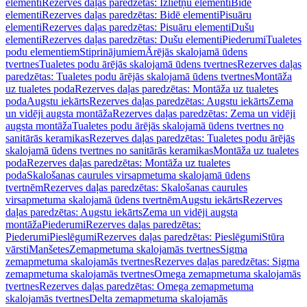
elementi
Rezerves daļas paredzētas: Izlietņu elementi
Bidē
elementi
Rezerves daļas paredzētas: Bidē elementi
Pisuāru
elementi
Rezerves daļas paredzētas: Pisuāru elementi
Dušu
elementi
Rezerves daļas paredzētas: Dušu elementi
Piederumi
Tualetes
podu elementiem
Stiprinājumiem
Ārējās skalojamā ūdens
tvertnes
Tualetes podu ārējās skalojamā ūdens tvertnes
Rezerves daļas
paredzētas: Tualetes podu ārējās skalojamā ūdens tvertnes
Montāža
uz tualetes poda
Rezerves daļas paredzētas: Montāža uz tualetes
poda
Augstu iekārts
Rezerves daļas paredzētas: Augstu iekārts
Zema
un vidēji augsta montāža
Rezerves daļas paredzētas: Zema un vidēji
augsta montāža
Tualetes podu ārējās skalojamā ūdens tvertnes no
sanitārās keramikas
Rezerves daļas paredzētas: Tualetes podu ārējās
skalojamā ūdens tvertnes no sanitārās keramikas
Montāža uz tualetes
poda
Rezerves daļas paredzētas: Montāža uz tualetes
poda
Skalošanas caurules virsapmetuma skalojamā ūdens
tvertnēm
Rezerves daļas paredzētas: Skalošanas caurules
virsapmetuma skalojamā ūdens tvertnēm
Augstu iekārts
Rezerves
daļas paredzētas: Augstu iekārts
Zema un vidēji augsta
montāža
Piederumi
Rezerves daļas paredzētas:
Piederumi
Pieslēgumi
Rezerves daļas paredzētas: Pieslēgumi
Stūra
vārsti
Manšetes
Zemapmetuma skalojamās tvertnes
Sigma
zemapmetuma skalojamās tvertnes
Rezerves daļas paredzētas: Sigma
zemapmetuma skalojamās tvertnes
Omega zemapmetuma skalojamās
tvertnes
Rezerves daļas paredzētas: Omega zemapmetuma
skalojamās tvertnes
Delta zemapmetuma skalojamās