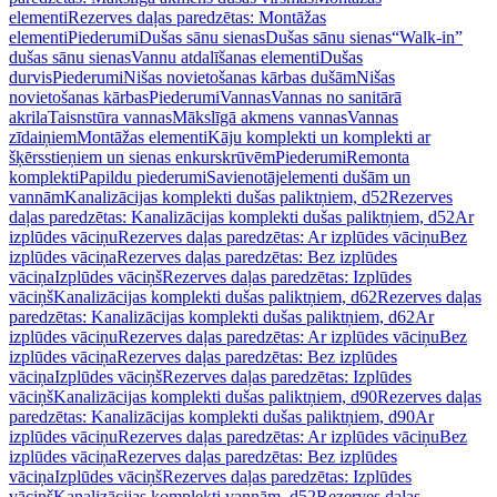
elementi
Rezerves daļas paredzētas: Montāžas
elementi
Piederumi
Dušas sānu sienas
Dušas sānu sienas
“Walk-in”
dušas sānu sienas
Vannu atdalīšanas elementi
Dušas
durvis
Piederumi
Nišas novietošanas kārbas dušām
Nišas
novietošanas kārbas
Piederumi
Vannas
Vannas no sanitārā
akrila
Taisnstūra vannas
Mākslīgā akmens vannas
Vannas
zīdaiņiem
Montāžas elementi
Kāju komplekti un komplekti ar
šķērsstieņiem un sienas enkurskrūvēm
Piederumi
Remonta
komplekti
Papildu piederumi
Savienotājelementi dušām un
vannām
Kanalizācijas komplekti dušas paliktņiem, d52
Rezerves
daļas paredzētas: Kanalizācijas komplekti dušas paliktņiem, d52
Ar
izplūdes vāciņu
Rezerves daļas paredzētas: Ar izplūdes vāciņu
Bez
izplūdes vāciņa
Rezerves daļas paredzētas: Bez izplūdes
vāciņa
Izplūdes vāciņš
Rezerves daļas paredzētas: Izplūdes
vāciņš
Kanalizācijas komplekti dušas paliktņiem, d62
Rezerves daļas
paredzētas: Kanalizācijas komplekti dušas paliktņiem, d62
Ar
izplūdes vāciņu
Rezerves daļas paredzētas: Ar izplūdes vāciņu
Bez
izplūdes vāciņa
Rezerves daļas paredzētas: Bez izplūdes
vāciņa
Izplūdes vāciņš
Rezerves daļas paredzētas: Izplūdes
vāciņš
Kanalizācijas komplekti dušas paliktņiem, d90
Rezerves daļas
paredzētas: Kanalizācijas komplekti dušas paliktņiem, d90
Ar
izplūdes vāciņu
Rezerves daļas paredzētas: Ar izplūdes vāciņu
Bez
izplūdes vāciņa
Rezerves daļas paredzētas: Bez izplūdes
vāciņa
Izplūdes vāciņš
Rezerves daļas paredzētas: Izplūdes
vāciņš
Kanalizācijas komplekti vannām, d52
Rezerves daļas