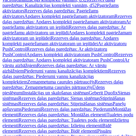
paredzētas: Kanalizācijas komplekti vannām, d52
Pagriežams
aktivizators
Rezerves daļas paredzētas: Pagriežams
aktivizators
Apdares komplekti pagriežamam aktivizatoram
Rezerves
daļas paredzētas: Apdares komplekti pagriežamam aktivizatoram
Ar
pagriežamu aktivizatoru un ieplūdi
Rezerves daļas paredzētas: Ar
pagriežamu aktivizatoru un ieplūdi
Apdares komplekti pagriežamam
aktivizatoram un ieplūdei
Rezerves daļas paredzētas: Apdares
komplekti pagriežamam aktivizatoram un ieplūdei
Ar aktivizatoru
PushControl
Rezerves daļas paredzētas: Ar aktivizatoru
PushControl
Apdares komplekti aktivizatoram PushControl
Rezerves
daļas paredzētas: Apdares komplekti aktivizatoram PushControl
Ar
vārstu aizbāžņiem
Rezerves daļas paredzētas: Ar vārstu
aizbāžņiem
Piederumi vannu kanalizācijas komplektiem
Rezerves
daļas paredzētas: Piederumi vannu kanalizācijas
komplektiem
Zemapmetuma caurules pārtraucējs
Rezerves daļas
paredzētas: Zemapmetuma caurules pārtraucējs
Ūdens
pieslēgumi
Instalācijas un skalošanas sistēmas
Geberit Duofix
Sienas
sistēmas
Rezerves daļas paredzētas: Sienas sistēmas
Stiprināšanas
sistēmas
Rezerves daļas paredzētas: Stiprināšanas sistēmas
Paneļu
apšuvums
Piederumi
Rezerves daļas paredzētas: Piederumi
Montāžas
elementi
Rezerves daļas paredzētas: Montāžas elementi
Tualetes podu
elementi
Rezerves daļas paredzētas: Tualetes podu elementi
Izlietņu
elementi
Rezerves daļas paredzētas: Izlietņu elementi
Bidē
elementi
Rezerves daļas paredzētas: Bidē elementi
Pisuāru