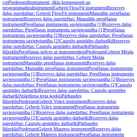
cm
Piederumi
Instrumenti, tīkla komponenti un
programmatūra
Instrumenti
Geberit FlowFit instrumenti
Rezerves
daļas paredzētas: Geberit FlowFit instrumenti
Manuālās presēšanas
instrumenti
Rezerves daļas paredzētas: Manuālās presēšanas
instrumenti
Presēšanas instrumentu savietojamība [1]
Rezerves daļas
paredzētas: Presēšanas instrumentu savietojamība [1]
Presēšanas
instrumentu savietojamība [2]
Rezerves daļas paredzētas: Presēšanas
instrumentu savietojamība [2]
Cauruļu apstrādes darbarīki
Rezerves
daļas paredzētas: Cauruļu apstrādes darbarīki
Pārbaudes
līdzeklis
Presēšanas ierīces ar instrumentiem
Piederumi
Geberit Mepla
instrumenti
Rezerves daļas paredzētas: Geberit Mepla
instrumenti
Manuālās presēšanas instrumenti
Rezerves daļas
paredzētas: Manuālās presēšanas instrumenti
Presēšanas instrumentu
savienojamība [1]
Rezerves daļas paredzētas: Presēšanas instrumentu
savienojamība [1]
Presēšanas instrumentu savienojamība [2]
Rezerves
daļas paredzētas: Presēšanas instrumentu savienojamība [2]
Cauruļu
apstrādes darbarīki
Rezerves daļas paredzētas: Cauruļu apstrādes
darbarīki
Spiediena testa korķis
Pārbaudes
līdzeklis
Piederumi
Geberit Volex instrumenti
Rezerves daļas
paredzētas: Geberit Volex instrumenti
Presēšanas instrumentu
savienojamība [2]
Rezerves daļas paredzētas: Presēšanas instrumentu
savienojamība [2]
Cauruļu apstrādes darbarīki
Rezerves daļas
paredzētas: Cauruļu apstrādes darbarīki
Pārbaudes
līdzeklis
Piederumi
Geberit Mapress instrumenti
Rezerves daļas
paredzētas: Geberit Mapress instrumenti
Presēšanas instrumentu