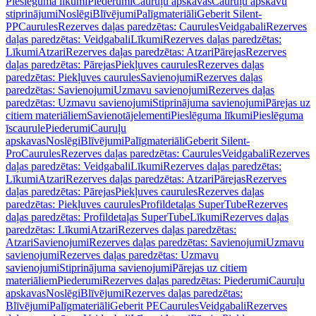
Pieslēguma līkumi
Piederumi
Cauruļu apskavas
Cauruļu apskavu
stiprinājumi
Noslēgi
Blīvējumi
Palīgmateriāli
Geberit Silent-
PP
Caurules
Rezerves daļas paredzētas: Caurules
Veidgabali
Rezerves
daļas paredzētas: Veidgabali
Līkumi
Rezerves daļas paredzētas:
Līkumi
Atzari
Rezerves daļas paredzētas: Atzari
Pārejas
Rezerves
daļas paredzētas: Pārejas
Piekļuves caurules
Rezerves daļas
paredzētas: Piekļuves caurules
Savienojumi
Rezerves daļas
paredzētas: Savienojumi
Uzmavu savienojumi
Rezerves daļas
paredzētas: Uzmavu savienojumi
Stiprinājuma savienojumi
Pārejas uz
citiem materiāliem
Savienotājelementi
Pieslēguma līkumi
Pieslēguma
īscaurule
Piederumi
Cauruļu
apskavas
Noslēgi
Blīvējumi
Palīgmateriāli
Geberit Silent-
Pro
Caurules
Rezerves daļas paredzētas: Caurules
Veidgabali
Rezerves
daļas paredzētas: Veidgabali
Līkumi
Rezerves daļas paredzētas:
Līkumi
Atzari
Rezerves daļas paredzētas: Atzari
Pārejas
Rezerves
daļas paredzētas: Pārejas
Piekļuves caurules
Rezerves daļas
paredzētas: Piekļuves caurules
Profildetaļas SuperTube
Rezerves
daļas paredzētas: Profildetaļas SuperTube
Līkumi
Rezerves daļas
paredzētas: Līkumi
Atzari
Rezerves daļas paredzētas:
Atzari
Savienojumi
Rezerves daļas paredzētas: Savienojumi
Uzmavu
savienojumi
Rezerves daļas paredzētas: Uzmavu
savienojumi
Stiprinājuma savienojumi
Pārejas uz citiem
materiāliem
Piederumi
Rezerves daļas paredzētas: Piederumi
Cauruļu
apskavas
Noslēgi
Blīvējumi
Rezerves daļas paredzētas:
Blīvējumi
Palīgmateriāli
Geberit PE
Caurules
Veidgabali
Rezerves