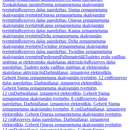
Noskalošanas taustiņi
Sigma zemapmetuma skalojamām
tvertnēm
Rezerves daļas paredzētas: Sigma zemapmetuma
skalojamām tvertnēm
Omega zemapmetuma skalojamām
tvertnēm
Rezerves daļas paredzētas: Omega zemapmetuma
skalojamām tvertnēm
Kappa zemapmetuma skalojamām
tvertnēm
Rezerves daļas paredzētas: Kappa zemapmetuma
skalojamām tvertnēm
Delta zemapmetuma skalojamām
tvertnēm
Rezerves daļas paredzētas: Delta zemapmetuma
skalojamām tvertnēm
Twinline zemapmetuma skalojamām
tvertnēm
Rezerves daļas paredzētas: Twinline zemapmetuma
skalojamām tvertnēm
Piederumi
Palīgmateriāli
Tualetes podu vadības
sistēmas ar elektronisku skalošanas aktivizāciju
Rezerves daļas
paredzētas: Tualetes podu vadības sistēmas ar elektronisku
skalošanas aktivizāciju
Darbināšanai, izmantojot elektrotīklu,
Geberit Sigma zemapmetuma skalojamām tvertnēm, 12 cm
Rezerves
daļas paredzētas: Darbināšanai, izmantojot elektrotīklu,
Geberit Sigma zemapmetuma skalojamām tvertnēm,
12 cm
Darbināšanai, izmantojot elektrotīklu, Geberit Sigma
zemapmetuma skalojamām tvertnēm, 8 cm
Rezerves daļas
paredzētas: Darbināšanai, izmantojot elektrotīklu, Geberit Sigma
zemapmetuma skalojamām tvertnēm, 8 cm
Darbināšanai, izmantojot
elektrotīklu, Geberit Omega zemapmetuma skalojamām tvertnēm,
12 cm
Rezerves daļas paredzētas: Darbināšanai, izmantojot
elektrotīklu, Geberit Omega zemapmetuma skalojamām tvertnēm,
12 cm
Darbināšanai, izmantojot baterijas, Geberit Sigma