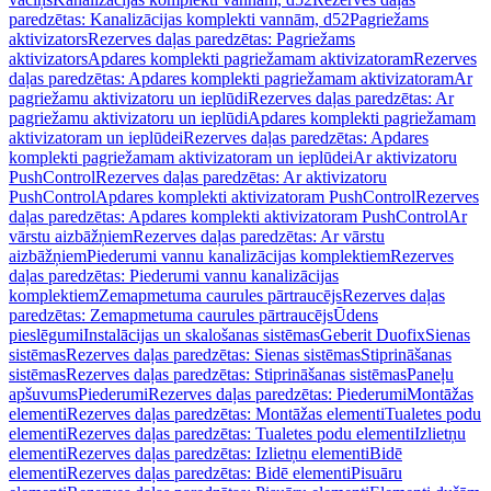
paredzētas: Kanalizācijas komplekti vannām, d52
Pagriežams
aktivizators
Rezerves daļas paredzētas: Pagriežams
aktivizators
Apdares komplekti pagriežamam aktivizatoram
Rezerves
daļas paredzētas: Apdares komplekti pagriežamam aktivizatoram
Ar
pagriežamu aktivizatoru un ieplūdi
Rezerves daļas paredzētas: Ar
pagriežamu aktivizatoru un ieplūdi
Apdares komplekti pagriežamam
aktivizatoram un ieplūdei
Rezerves daļas paredzētas: Apdares
komplekti pagriežamam aktivizatoram un ieplūdei
Ar aktivizatoru
PushControl
Rezerves daļas paredzētas: Ar aktivizatoru
PushControl
Apdares komplekti aktivizatoram PushControl
Rezerves
daļas paredzētas: Apdares komplekti aktivizatoram PushControl
Ar
vārstu aizbāžņiem
Rezerves daļas paredzētas: Ar vārstu
aizbāžņiem
Piederumi vannu kanalizācijas komplektiem
Rezerves
daļas paredzētas: Piederumi vannu kanalizācijas
komplektiem
Zemapmetuma caurules pārtraucējs
Rezerves daļas
paredzētas: Zemapmetuma caurules pārtraucējs
Ūdens
pieslēgumi
Instalācijas un skalošanas sistēmas
Geberit Duofix
Sienas
sistēmas
Rezerves daļas paredzētas: Sienas sistēmas
Stiprināšanas
sistēmas
Rezerves daļas paredzētas: Stiprināšanas sistēmas
Paneļu
apšuvums
Piederumi
Rezerves daļas paredzētas: Piederumi
Montāžas
elementi
Rezerves daļas paredzētas: Montāžas elementi
Tualetes podu
elementi
Rezerves daļas paredzētas: Tualetes podu elementi
Izlietņu
elementi
Rezerves daļas paredzētas: Izlietņu elementi
Bidē
elementi
Rezerves daļas paredzētas: Bidē elementi
Pisuāru