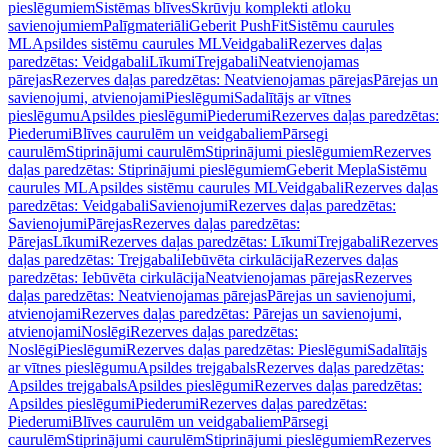
pieslēgumiem
Sistēmas blīves
Skrūvju komplekti atloku
savienojumiem
Palīgmateriāli
Geberit PushFit
Sistēmu caurules
ML
Apsildes sistēmu caurules ML
Veidgabali
Rezerves daļas
paredzētas: Veidgabali
Līkumi
Trejgabali
Neatvienojamas
pārejas
Rezerves daļas paredzētas: Neatvienojamas pārejas
Pārejas un
savienojumi, atvienojami
Pieslēgumi
Sadalītājs ar vītnes
pieslēgumu
Apsildes pieslēgumi
Piederumi
Rezerves daļas paredzētas:
Piederumi
Blīves caurulēm un veidgabaliem
Pārsegi
caurulēm
Stiprinājumi caurulēm
Stiprinājumi pieslēgumiem
Rezerves
daļas paredzētas: Stiprinājumi pieslēgumiem
Geberit Mepla
Sistēmu
caurules ML
Apsildes sistēmu caurules ML
Veidgabali
Rezerves daļas
paredzētas: Veidgabali
Savienojumi
Rezerves daļas paredzētas:
Savienojumi
Pārejas
Rezerves daļas paredzētas:
Pārejas
Līkumi
Rezerves daļas paredzētas: Līkumi
Trejgabali
Rezerves
daļas paredzētas: Trejgabali
Iebūvēta cirkulācija
Rezerves daļas
paredzētas: Iebūvēta cirkulācija
Neatvienojamas pārejas
Rezerves
daļas paredzētas: Neatvienojamas pārejas
Pārejas un savienojumi,
atvienojami
Rezerves daļas paredzētas: Pārejas un savienojumi,
atvienojami
Noslēgi
Rezerves daļas paredzētas:
Noslēgi
Pieslēgumi
Rezerves daļas paredzētas: Pieslēgumi
Sadalītājs
ar vītnes pieslēgumu
Apsildes trejgabals
Rezerves daļas paredzētas:
Apsildes trejgabals
Apsildes pieslēgumi
Rezerves daļas paredzētas:
Apsildes pieslēgumi
Piederumi
Rezerves daļas paredzētas:
Piederumi
Blīves caurulēm un veidgabaliem
Pārsegi
caurulēm
Stiprinājumi caurulēm
Stiprinājumi pieslēgumiem
Rezerves