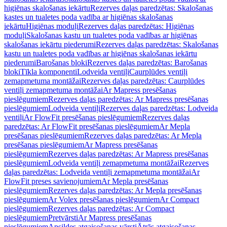
higiēnas skalošanas iekārtu
Rezerves daļas paredzētas: Skalošanas
kastes un tualetes poda vadība ar higiēnas skalošanas
iekārtu
Higiēnas moduļi
Rezerves daļas paredzētas: Higiēnas
moduļi
Skalošanas kastu un tualetes poda vadības ar higiēnas
skalošanas iekārtu piederumi
Rezerves daļas paredzētas: Skalošanas
kastu un tualetes poda vadības ar higiēnas skalošanas iekārtu
piederumi
Barošanas bloki
Rezerves daļas paredzētas: Barošanas
bloki
Tīkla komponenti
Lodveida ventiļi
Caurplūdes ventiļi
zemapmetuma montāžai
Rezerves daļas paredzētas: Caurplūdes
ventiļi zemapmetuma montāžai
Ar Mapress presēšanas
pieslēgumiem
Rezerves daļas paredzētas: Ar Mapress presēšanas
pieslēgumiem
Lodveida ventiļi
Rezerves daļas paredzētas: Lodveida
ventiļi
Ar FlowFit presēšanas pieslēgumiem
Rezerves daļas
paredzētas: Ar FlowFit presēšanas pieslēgumiem
Ar Mepla
presēšanas pieslēgumiem
Rezerves daļas paredzētas: Ar Mepla
presēšanas pieslēgumiem
Ar Mapress presēšanas
pieslēgumiem
Rezerves daļas paredzētas: Ar Mapress presēšanas
pieslēgumiem
Lodveida ventiļi zemapmetuma montāžai
Rezerves
daļas paredzētas: Lodveida ventiļi zemapmetuma montāžai
Ar
FlowFit preses savienojumiem
Ar Mepla presēšanas
pieslēgumiem
Rezerves daļas paredzētas: Ar Mepla presēšanas
pieslēgumiem
Ar Volex presēšanas pieslēgumiem
Ar Compact
pieslēgumiem
Rezerves daļas paredzētas: Ar Compact
pieslēgumiem
Pretvārsti
Ar Mapress presēšanas
pieslēgumiem
Apsildes atgaisošanas vārsti
Ātrās atgaisošanas