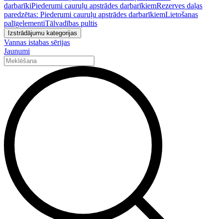
darbarīki
Piederumi cauruļu apstrādes darbarīkiem
Rezerves daļas
paredzētas: Piederumi cauruļu apstrādes darbarīkiem
Lietošanas
palīgelementi
Tālvadības pultis
Izstrādājumu kategorijas
Vannas istabas sērijas
Jaunumi