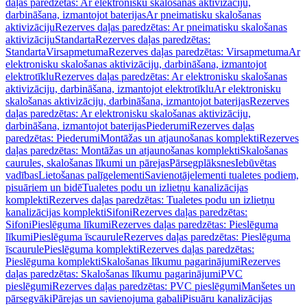
daļas paredzētas: Ar elektronisku skalošanas aktivizāciju,
darbināšana, izmantojot baterijas
Ar pneimatisku skalošanas
aktivizāciju
Rezerves daļas paredzētas: Ar pneimatisku skalošanas
aktivizāciju
Standarta
Rezerves daļas paredzētas:
Standarta
Virsapmetuma
Rezerves daļas paredzētas: Virsapmetuma
Ar
elektronisku skalošanas aktivizāciju, darbināšana, izmantojot
elektrotīklu
Rezerves daļas paredzētas: Ar elektronisku skalošanas
aktivizāciju, darbināšana, izmantojot elektrotīklu
Ar elektronisku
skalošanas aktivizāciju, darbināšana, izmantojot baterijas
Rezerves
daļas paredzētas: Ar elektronisku skalošanas aktivizāciju,
darbināšana, izmantojot baterijas
Piederumi
Rezerves daļas
paredzētas: Piederumi
Montāžas un atjaunošanas komplekti
Rezerves
daļas paredzētas: Montāžas un atjaunošanas komplekti
Skalošanas
caurules, skalošanas līkumi un pārejas
Pārsegplāksnes
Iebūvētas
vadības
Lietošanas palīgelementi
Savienotājelementi tualetes podiem,
pisuāriem un bidē
Tualetes podu un izlietņu kanalizācijas
komplekti
Rezerves daļas paredzētas: Tualetes podu un izlietņu
kanalizācijas komplekti
Sifoni
Rezerves daļas paredzētas:
Sifoni
Pieslēguma līkumi
Rezerves daļas paredzētas: Pieslēguma
līkumi
Pieslēguma īscaurule
Rezerves daļas paredzētas: Pieslēguma
īscaurule
Pieslēguma komplekti
Rezerves daļas paredzētas:
Pieslēguma komplekti
Skalošanas līkumu pagarinājumi
Rezerves
daļas paredzētas: Skalošanas līkumu pagarinājumi
PVC
pieslēgumi
Rezerves daļas paredzētas: PVC pieslēgumi
Manšetes un
pārsegvāki
Pārejas un savienojuma gabali
Pisuāru kanalizācijas