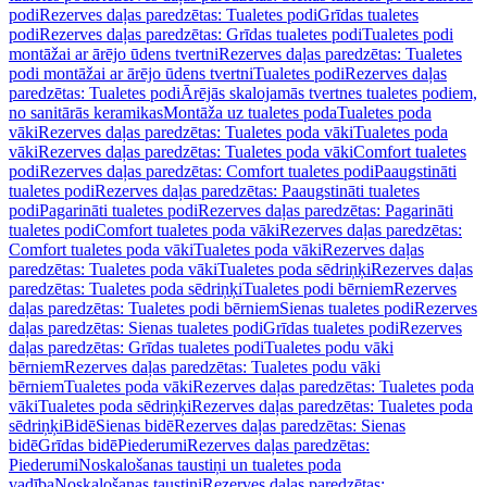
podi
Rezerves daļas paredzētas: Tualetes podi
Grīdas tualetes
podi
Rezerves daļas paredzētas: Grīdas tualetes podi
Tualetes podi
montāžai ar ārējo ūdens tvertni
Rezerves daļas paredzētas: Tualetes
podi montāžai ar ārējo ūdens tvertni
Tualetes podi
Rezerves daļas
paredzētas: Tualetes podi
Ārējās skalojamās tvertnes tualetes podiem,
no sanitārās keramikas
Montāža uz tualetes poda
Tualetes poda
vāki
Rezerves daļas paredzētas: Tualetes poda vāki
Tualetes poda
vāki
Rezerves daļas paredzētas: Tualetes poda vāki
Comfort tualetes
podi
Rezerves daļas paredzētas: Comfort tualetes podi
Paaugstināti
tualetes podi
Rezerves daļas paredzētas: Paaugstināti tualetes
podi
Pagarināti tualetes podi
Rezerves daļas paredzētas: Pagarināti
tualetes podi
Comfort tualetes poda vāki
Rezerves daļas paredzētas:
Comfort tualetes poda vāki
Tualetes poda vāki
Rezerves daļas
paredzētas: Tualetes poda vāki
Tualetes poda sēdriņķi
Rezerves daļas
paredzētas: Tualetes poda sēdriņķi
Tualetes podi bērniem
Rezerves
daļas paredzētas: Tualetes podi bērniem
Sienas tualetes podi
Rezerves
daļas paredzētas: Sienas tualetes podi
Grīdas tualetes podi
Rezerves
daļas paredzētas: Grīdas tualetes podi
Tualetes podu vāki
bērniem
Rezerves daļas paredzētas: Tualetes podu vāki
bērniem
Tualetes poda vāki
Rezerves daļas paredzētas: Tualetes poda
vāki
Tualetes poda sēdriņķi
Rezerves daļas paredzētas: Tualetes poda
sēdriņķi
Bidē
Sienas bidē
Rezerves daļas paredzētas: Sienas
bidē
Grīdas bidē
Piederumi
Rezerves daļas paredzētas:
Piederumi
Noskalošanas taustiņi un tualetes poda
vadība
Noskalošanas taustiņi
Rezerves daļas paredzētas: