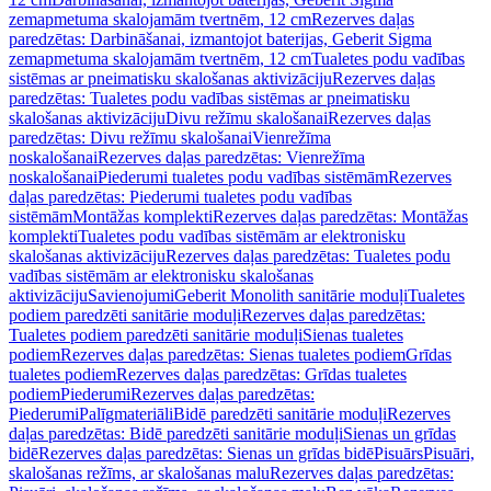
zemapmetuma skalojamām tvertnēm, 12 cm
Rezerves daļas
paredzētas: Darbināšanai, izmantojot baterijas, Geberit Sigma
zemapmetuma skalojamām tvertnēm, 12 cm
Tualetes podu vadības
sistēmas ar pneimatisku skalošanas aktivizāciju
Rezerves daļas
paredzētas: Tualetes podu vadības sistēmas ar pneimatisku
skalošanas aktivizāciju
Divu režīmu skalošanai
Rezerves daļas
paredzētas: Divu režīmu skalošanai
Vienrežīma
noskalošanai
Rezerves daļas paredzētas: Vienrežīma
noskalošanai
Piederumi tualetes podu vadības sistēmām
Rezerves
daļas paredzētas: Piederumi tualetes podu vadības
sistēmām
Montāžas komplekti
Rezerves daļas paredzētas: Montāžas
komplekti
Tualetes podu vadības sistēmām ar elektronisku
skalošanas aktivizāciju
Rezerves daļas paredzētas: Tualetes podu
vadības sistēmām ar elektronisku skalošanas
aktivizāciju
Savienojumi
Geberit Monolith sanitārie moduļi
Tualetes
podiem paredzēti sanitārie moduļi
Rezerves daļas paredzētas:
Tualetes podiem paredzēti sanitārie moduļi
Sienas tualetes
podiem
Rezerves daļas paredzētas: Sienas tualetes podiem
Grīdas
tualetes podiem
Rezerves daļas paredzētas: Grīdas tualetes
podiem
Piederumi
Rezerves daļas paredzētas:
Piederumi
Palīgmateriāli
Bidē paredzēti sanitārie moduļi
Rezerves
daļas paredzētas: Bidē paredzēti sanitārie moduļi
Sienas un grīdas
bidē
Rezerves daļas paredzētas: Sienas un grīdas bidē
Pisuārs
Pisuāri,
skalošanas režīms, ar skalošanas malu
Rezerves daļas paredzētas: