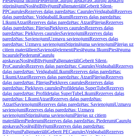
Pieslēguma līkumi
Piederumi
Cauruļu apskavas
Cauruļu apskavu
stiprinājumi
Noslēgi
Blīvējumi
Palīgmateriāli
Geberit Silent-
PP
Caurules
Rezerves daļas paredzētas: Caurules
Veidgabali
Rezerves
daļas paredzētas: Veidgabali
Līkumi
Rezerves daļas paredzētas:
Līkumi
Atzari
Rezerves daļas paredzētas: Atzari
Pārejas
Rezerves
daļas paredzētas: Pārejas
Piekļuves caurules
Rezerves daļas
paredzētas: Piekļuves caurules
Savienojumi
Rezerves daļas
paredzētas: Savienojumi
Uzmavu savienojumi
Rezerves daļas
paredzētas: Uzmavu savienojumi
Stiprinājuma savienojumi
Pārejas uz
citiem materiāliem
Savienotājelementi
Pieslēguma līkumi
Pieslēguma
īscaurule
Piederumi
Cauruļu
apskavas
Noslēgi
Blīvējumi
Palīgmateriāli
Geberit Silent-
Pro
Caurules
Rezerves daļas paredzētas: Caurules
Veidgabali
Rezerves
daļas paredzētas: Veidgabali
Līkumi
Rezerves daļas paredzētas:
Līkumi
Atzari
Rezerves daļas paredzētas: Atzari
Pārejas
Rezerves
daļas paredzētas: Pārejas
Piekļuves caurules
Rezerves daļas
paredzētas: Piekļuves caurules
Profildetaļas SuperTube
Rezerves
daļas paredzētas: Profildetaļas SuperTube
Līkumi
Rezerves daļas
paredzētas: Līkumi
Atzari
Rezerves daļas paredzētas:
Atzari
Savienojumi
Rezerves daļas paredzētas: Savienojumi
Uzmavu
savienojumi
Rezerves daļas paredzētas: Uzmavu
savienojumi
Stiprinājuma savienojumi
Pārejas uz citiem
materiāliem
Piederumi
Rezerves daļas paredzētas: Piederumi
Cauruļu
apskavas
Noslēgi
Blīvējumi
Rezerves daļas paredzētas:
Blīvējumi
Palīgmateriāli
Geberit PE
Caurules
Veidgabali
Rezerves