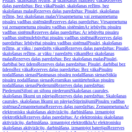
Pisuāri, skalošanas režīms, ar skalošanas malu
Bez vāka
Rezerves
daļas paredzētas: Bez vāka
Pisuāri, skalošanas režīms, bez
skalošanas malas
Rezerves daļas paredzētas: Pisuāri, skalošanas
režīms, bez skalošanas malas
Virsapmetuma vai zemapmetuma
pisuāru vadības sistēmām
Rezerves daļas paredzētas: Virsapmetuma
vai zemapmetuma pisuāru vadības sistēmām
Ar iebūvētu pisuāru
vadības sistēmu
Rezerves daļas paredzētas: Ar iebūvētu pisuāru
vadības sistēmu
Iebūvētai pisuāru vadības sistēmai
Rezerves daļas
paredzētas: Iebūvētai pisuāru vadības sistēmai
Pisuāri, skalošanas
režīms, ar vāku / paredzēts vākam
Rezerves daļas paredzētas: Pisuāri,
skalošanas režīms, ar vāku / paredzēts vākam
Bez skalošanas
malas
Rezerves daļas paredzētas: Bez skalošanas malas
Pisuāri,
darbībai bez ūdens
Rezerves daļas paredzētas: Pisuāri, darbībai bez
ūdens
Bez vāka
Rezerves daļas paredzētas: Bez vāka
Pisuāru
nodalīšanas sienas
Plastmasas pisuāru nodalīšanas sienas
Stikla
pisuāru nodalīšanas sienas
Keramikas sanitārtehnikas pisuāru
nodalīšanas sienas
Piederumi
Rezerves daļas paredzētas:
Piederumi
Sifoni un sifonu piederumi
Skalošanas caurules,
skalošanas līkumi un pārejas
Rezerves daļas paredzētas: Skalošanas
caurules, skalošanas līkumi un pārejas
Stiprinājumi
Pisuāru vadības
sistēmas
Zemapmetuma
Rezerves daļas paredzētas: Zemapmetuma
Ar
elektronisku skalošanas aktivizāciju, darbināšana, izmantojot
elektrotīklu
Rezerves daļas paredzētas: Ar elektronisku skalošanas
aktivizāciju, darbināšana, izmantojot elektrotīklu
Ar elektronisku
skalošanas aktivizāciju, darbināšana, izmantojot baterijas
Rezerves