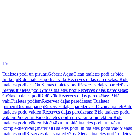
LV
Tualetes podi un pisuāri
Geberit AquaClean tualetes podi ar bidē
funkciju
Bidē tualetes podi ar vāku
Rezerves daļas paredzētas: Bidē
tualetes podi ar vāku
Sienas tualetes podi
Rezerves daļas paredzētas:
Sienas tualetes podi
Grīdas tualetes podi
Rezerves daļas paredzētas:
Grīdas tualetes podi
Bidē vāki
Rezerves daļas paredzētas: Bidē
vāki
Tualetes podiem
Rezerves daļas paredzētas: Tualetes
podiem
Dizaina paneļi
Rezerves daļas paredzētas: Dizaina paneļi
Bidē
tualetes podu vākiem
Rezerves daļas paredzētas: Bidē tualetes podu
vākiem
Piederumi
Bidē tualetes podu un vāku komplektiem
Bidē
tualetes podu vākiem
Bidē vāku un bidē tualetes podu un vāku
komplektiem
Palīgmateriāli
Tualetes podi un tualetes poda vāki
Sienas
tualetes podi
Rezerves daļas paredzētas: Sienas tualetes podi
Tualetes