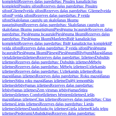
komplekti
Rezerves daļas paredzētas: Pisuāru kanalizācijas
komplekti
Pisuāru sifoni
Rezerves daļas paredzētas: Pisuāru
sifoni
Gliemežveida sifoni
Rezerves daļas paredzētas: Gliemežveida
sifoni
P veida sifoni
Rezerves daļas paredzētas: P veida
sifoni
Skalošanas cauruļu un skalošanas līkumu
pagarinājumi
Rezerves daļas paredzētas: Skalošanas cauruļu un
skalošanas līkumu pagarinājumi
Pieslēguma īscaurule
Rezerves daļas
paredzētas: Pieslēguma īscaurule
Pieslēguma līkumi
Rezerves daļas
paredzētas: Pieslēguma līkumi
Manšetes
Bidē kanalizācijas
komplekti
Rezerves daļas paredzētas: Bidē kanalizācijas komplekti
P
veida sifoni
Rezerves daļas paredzētas: P veida sifoni
Pieslēguma
īscaurule
Pieslēguma līkumi
Pārsegi
Pieslēgumi
Blīvējumi
Mazgāšanas
vieta
Izlietnes
Izlietnes
Rezerves daļas paredzētas: Izlietnes
Dubultās
izlietnes
Rezerves daļas paredzētas: Dubultās izlietnes
Mēbeļu
izlietnes
Rezerves daļas paredzētas: Mēbeļu izlietnes
Uzliekamās
izlietnes
Rezerves daļas paredzētas: Uzliekamās izlietnes
Roku
mazgāšanas izlietnes
Rezerves daļas paredzētas: Roku mazgāšanas
izlietnes
Stūra roku mazgāšanas izlietne
Daļēji iemontētās
izlietnes
Iebūvējamas izlietnes
Rezerves daļas paredzētas:
Iebūvējamas izlietnes
Zem virsmas iebūvējamas
Stūra
izlietnes
Izlietnes Comfort
Izlietnes bērniem
Izlietnes
Lielās
mazgāšanas izlietnes
Citas izlietnes
Rezerves daļas paredzētas: Citas
izlietnes
Lietās izlietnes
Rezerves daļas paredzētas: Lietās
izlietnes
Izlietnes
Daudzfunkciju izlietnes
Ģipša izlietne
Klašu telpu
izlietnes
Piederumi
Atbalstkājas
Rezerves daļas paredzētas: