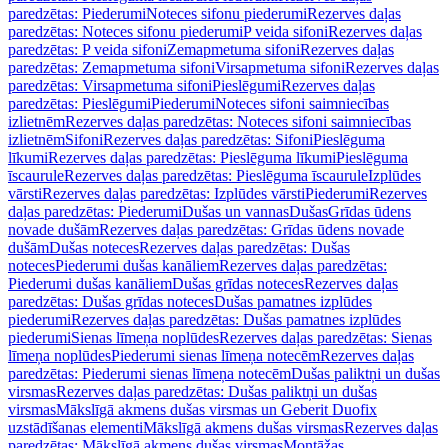
paredzētas: Piederumi
Noteces sifonu piederumi
Rezerves daļas
paredzētas: Noteces sifonu piederumi
P veida sifoni
Rezerves daļas
paredzētas: P veida sifoni
Zemapmetuma sifoni
Rezerves daļas
paredzētas: Zemapmetuma sifoni
Virsapmetuma sifoni
Rezerves daļas
paredzētas: Virsapmetuma sifoni
Pieslēgumi
Rezerves daļas
paredzētas: Pieslēgumi
Piederumi
Noteces sifoni saimniecības
izlietnēm
Rezerves daļas paredzētas: Noteces sifoni saimniecības
izlietnēm
Sifoni
Rezerves daļas paredzētas: Sifoni
Pieslēguma
līkumi
Rezerves daļas paredzētas: Pieslēguma līkumi
Pieslēguma
īscaurule
Rezerves daļas paredzētas: Pieslēguma īscaurule
Izplūdes
vārsti
Rezerves daļas paredzētas: Izplūdes vārsti
Piederumi
Rezerves
daļas paredzētas: Piederumi
Dušas un vannas
Dušas
Grīdas ūdens
novade dušām
Rezerves daļas paredzētas: Grīdas ūdens novade
dušām
Dušas noteces
Rezerves daļas paredzētas: Dušas
noteces
Piederumi dušas kanāliem
Rezerves daļas paredzētas:
Piederumi dušas kanāliem
Dušas grīdas noteces
Rezerves daļas
paredzētas: Dušas grīdas noteces
Dušas pamatnes izplūdes
piederumi
Rezerves daļas paredzētas: Dušas pamatnes izplūdes
piederumi
Sienas līmeņa noplūdes
Rezerves daļas paredzētas: Sienas
līmeņa noplūdes
Piederumi sienas līmeņa notecēm
Rezerves daļas
paredzētas: Piederumi sienas līmeņa notecēm
Dušas paliktņi un dušas
virsmas
Rezerves daļas paredzētas: Dušas paliktņi un dušas
virsmas
Mākslīgā akmens dušas virsmas un Geberit Duofix
uzstādīšanas elementi
Mākslīgā akmens dušas virsmas
Rezerves daļas
paredzētas: Mākslīgā akmens dušas virsmas
Montāžas