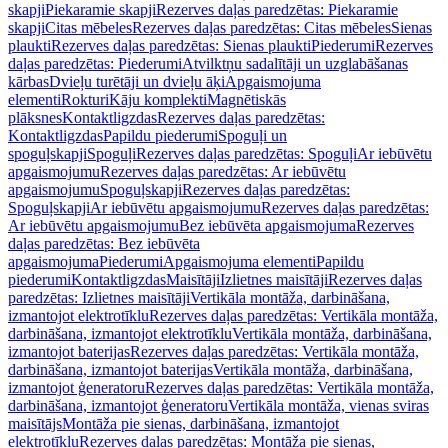
skapji
Piekaramie skapji
Rezerves daļas paredzētas: Piekaramie
skapji
Citas mēbeles
Rezerves daļas paredzētas: Citas mēbeles
Sienas
plaukti
Rezerves daļas paredzētas: Sienas plaukti
Piederumi
Rezerves
daļas paredzētas: Piederumi
Atvilktņu sadalītāji un uzglabāšanas
kārbas
Dvieļu turētāji un dvieļu āķi
Apgaismojuma
elementi
Rokturi
Kāju komplekti
Magnētiskās
plāksnes
Kontaktligzdas
Rezerves daļas paredzētas:
Kontaktligzdas
Papildu piederumi
Spoguļi un
spoguļskapji
Spoguļi
Rezerves daļas paredzētas: Spoguļi
Ar iebūvētu
apgaismojumu
Rezerves daļas paredzētas: Ar iebūvētu
apgaismojumu
Spoguļskapji
Rezerves daļas paredzētas:
Spoguļskapji
Ar iebūvētu apgaismojumu
Rezerves daļas paredzētas:
Ar iebūvētu apgaismojumu
Bez iebūvēta apgaismojuma
Rezerves
daļas paredzētas: Bez iebūvēta
apgaismojuma
Piederumi
Apgaismojuma elementi
Papildu
piederumi
Kontaktligzdas
Maisītāji
Izlietnes maisītāji
Rezerves daļas
paredzētas: Izlietnes maisītāji
Vertikāla montāža, darbināšana,
izmantojot elektrotīklu
Rezerves daļas paredzētas: Vertikāla montāža,
darbināšana, izmantojot elektrotīklu
Vertikāla montāža, darbināšana,
izmantojot baterijas
Rezerves daļas paredzētas: Vertikāla montāža,
darbināšana, izmantojot baterijas
Vertikāla montāža, darbināšana,
izmantojot ģeneratoru
Rezerves daļas paredzētas: Vertikāla montāža,
darbināšana, izmantojot ģeneratoru
Vertikāla montāža, vienas sviras
maisītājs
Montāža pie sienas, darbināšana, izmantojot
elektrotīklu
Rezerves daļas paredzētas: Montāža pie sienas,