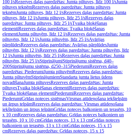
100 l/s
Rezerves daļas paredzētas: Jumta piltuves, līdz 100 l/s
Jumta
piltuves teknēm
Rezerves daļas paredzētas: Jumta piltuves
teknēm
Jumta piltuves, līdz 12 l/s
Rezerves daļas paredzētas: Jumta
piltuves, līdz 12 l/s
Jumta piltuves, līdz 25 l/s
Rezerves daļas
paredzētas: Jumta piltuves, līdz 25 l/s
Tvaika bloķēšanas
elementi
Rezerves daļas paredzētas: Tvaika bloķēšanas
elementi
Jumta piltuvēm, līdz 12 l/s
Rezerves daļas paredzētas: Jumta
piltuvēm, līdz 12 l/s
Jumta piltuvēm, līdz 25 l/s
Avārijas
pārplūdes
Rezerves daļas paredzētas: Avārijas pārplūdes
Jumta
piltuvēm, līdz 12 l/s
Rezerves daļas paredzētas: Jumta piltuvēm, līdz
12 l/s
Jumta piltuvēm, līdz 25 l/s
Rezerves daļas paredzētas: Jumta
piltuvēm, līdz 25 l/s
Stiprinājumi
Stiprinājumu sistēma, d40–
200
Stiprinājumu sistēma, d250–315
Piederumi
Rezerves daļas
paredzētas: Piederumi
Jumta piltuvēm
Rezerves daļas paredzētas:
Jumta piltuvēm
Stiprinājumiem
Standarta jumta lietus ūdens
novadīšana
Jumta piltuves
Rezerves daļas paredzētas: Jumta
piltuves
Tvaika bloķēšanas elementi
Rezerves daļas paredzētas:
Tvaika bloķēšanas elementi
Piederumi
Rezerves daļas paredzētas:
Piederumi
Grīdas noteces sistēmas
Virsmas atūdeņošana iekštelpām
un ārpus telpām
Rezerves daļas paredzētas: Virsmas atūdeņošana
iekštelpām un ārpus telpām
Grīdas noteces balkoniem un terasēm, 10
x 10 cm
Rezerves daļas paredzētas: Grīdas noteces balkoniem un
terasēm, 10 x 10 cm
Grīdas noteces, 13 x 13 cm
Grīdas noteces
balkoniem un terasēm, 13 x 13 cm
Grīdas noteces, 15 x 15
cm
Rezerves daļas paredzētas: Grīdas noteces, 15 x 15