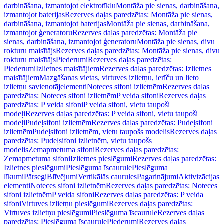
darbināšana, izmantojot elektrotīklu
Montāža pie sienas, darbināšana,
izmantojot baterijas
Rezerves daļas paredzētas: Montāža pie sienas,
darbināšana, izmantojot baterijas
Montāža pie sienas, darbināšana,
izmantojot ģeneratoru
Rezerves daļas paredzētas: Montāža pie
sienas, darbināšana, izmantojot ģeneratoru
Montāža pie sienas, divu
rokturu maisītājs
Rezerves daļas paredzētas: Montāža pie sienas, divu
rokturu maisītājs
Piederumi
Rezerves daļas paredzētas:
Piederumi
Izlietnes maisītājiem
Rezerves daļas paredzētas: Izlietnes
maisītājiem
Mazgāšanas vietas, virtuves izlietņu, ierīču un lieto
izlietņu savienotājelementi
Noteces sifoni izlietnēm
Rezerves daļas
paredzētas: Noteces sifoni izlietnēm
P veida sifoni
Rezerves daļas
paredzētas: P veida sifoni
P veida sifoni, vietu taupoši
modeļi
Rezerves daļas paredzētas: P veida sifoni, vietu taupoši
modeļi
Pudeļsifoni izlietnēm
Rezerves daļas paredzētas: Pudeļsifoni
izlietnēm
Pudeļsifoni izlietnēm, vietu taupošs modelis
Rezerves daļas
paredzētas: Pudeļsifoni izlietnēm, vietu taupošs
modelis
Zemapmetuma sifoni
Rezerves daļas paredzētas:
Zemapmetuma sifoni
Izlietnes pieslēgumi
Rezerves daļas paredzētas:
Izlietnes pieslēgumi
Pieslēguma īscaurule
Pieslēguma
līkumi
Pārsegi
Blīvējumi
Vertikālās caurules
Pagarinājumi
Aktivizācijas
elementi
Noteces sifoni izlietnēm
Rezerves daļas paredzētas: Noteces
sifoni izlietnēm
P veida sifoni
Rezerves daļas paredzētas: P veida
sifoni
Virtuves izlietņu pieslēgumi
Rezerves daļas paredzētas:
Virtuves izlietņu pieslēgumi
Pieslēguma īscaurule
Rezerves daļas
paredzētas: Pieslēguma īscaurule
Piederumi
Rezerves daļas