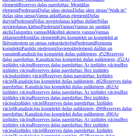
elementi
Rezerves daļas paredzētas: Montāžas
elementi
Piederumi
Dušas sānu sienas
Dušas sānu sienas
“Walk-in”
dušas sānu sienas
Vannu atdalīšanas elementi
Dušas
durvis
Piederumi
Nišas novietošanas kārbas dušām
Nišas
novietošanas kārbas
Piederumi
Vannas
Vannas no sanitārā
akrila
Taisnstūra vannas
Mākslīgā akmens vannas
Vannas
zīdaiņiem
Montāžas elementi
Kāju komplekti un komplekti ar
šķērsstieņiem un sienas enkurskrūvēm
Piederumi
Remonta
komplekti
Papildu piederumi
Savienotājelementi dušām un
vannām
Kanalizācijas komplekti dušas paliktņiem, d52
Rezerves
daļas paredzētas: Kanalizācijas komplekti dušas paliktņiem, d52
Ar
izplūdes vāciņu
Rezerves daļas paredzētas: Ar izplūdes vāciņu
Bez
izplūdes vāciņa
Rezerves daļas paredzētas: Bez izplūdes
vāciņa
Izplūdes vāciņš
Rezerves daļas paredzētas: Izplūdes
vāciņš
Kanalizācijas komplekti dušas paliktņiem, d62
Rezerves daļas
paredzētas: Kanalizācijas komplekti dušas paliktņiem, d62
Ar
izplūdes vāciņu
Rezerves daļas paredzētas: Ar izplūdes vāciņu
Bez
izplūdes vāciņa
Rezerves daļas paredzētas: Bez izplūdes
vāciņa
Izplūdes vāciņš
Rezerves daļas paredzētas: Izplūdes
vāciņš
Kanalizācijas komplekti dušas paliktņiem, d90
Rezerves daļas
paredzētas: Kanalizācijas komplekti dušas paliktņiem, d90
Ar
izplūdes vāciņu
Rezerves daļas paredzētas: Ar izplūdes vāciņu
Bez
izplūdes vāciņa
Rezerves daļas paredzētas: Bez izplūdes
vāciņa
Izplūdes vāciņš
Rezerves daļas paredzētas: Izplūdes
vāciņš
Kanalizācijas komplekti vannām, d52
Rezerves daļas