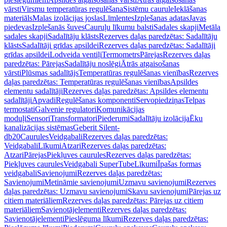
vārsti
Virsmu temperatūras regulēšana
Sistēmu caurule
Ieklāšanas
materiāls
Malas izolācijas joslas
Līmlentes
Izplešanas adatas
Javas
piedevas
Izplešanās šuves
Cauruļu līkumu balsti
Sadales skapji
Metāla
sadales skapji
Sadalītāju klāsts
Rezerves daļas paredzētas: Sadalītāju
klāsts
Sadalītāji grīdas apsildei
Rezerves daļas paredzētas: Sadalītāji
grīdas apsildei
Lodveida ventiļi
Termometrs
Pārejas
Rezerves daļas
paredzētas: Pārejas
Sadalītāju noslēgi
Ātrās atgaisošanas
vārsti
Plūsmas sadalītājs
Temperatūras regulēšanas vienības
Rezerves
daļas paredzētas: Temperatūras regulēšanas vienības
Apsildes
elementu sadalītāji
Rezerves daļas paredzētas: Apsildes elementu
sadalītāji
Apvadi
Regulēšanas komponenti
Servopiedziņas
Telpas
termostati
Galvenie regulatori
Komunikācijas
moduļi
Sensori
Transformatori
Piederumi
Sadalītāju izolācija
Ēku
kanalizācijas sistēmas
Geberit Silent-
db20
Caurules
Veidgabali
Rezerves daļas paredzētas:
Veidgabali
Līkumi
Atzari
Rezerves daļas paredzētas:
Atzari
Pārejas
Piekļuves caurules
Rezerves daļas paredzētas:
Piekļuves caurules
Veidgabali SuperTube
Līkumi
Īpašas formas
veidgabali
Savienojumi
Rezerves daļas paredzētas:
Savienojumi
Metināmie savienojumi
Uzmavu savienojumi
Rezerves
daļas paredzētas: Uzmavu savienojumi
Skavu savienojumi
Pārejas uz
citiem materiāliem
Rezerves daļas paredzētas: Pārejas uz citiem
materiāliem
Savienotājelementi
Rezerves daļas paredzētas:
Savienotājelementi
Pieslēguma līkumi
Rezerves daļas paredzētas: