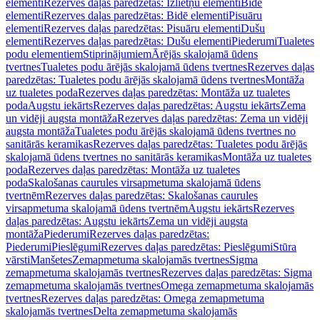
elementi
Rezerves daļas paredzētas: Izlietņu elementi
Bidē
elementi
Rezerves daļas paredzētas: Bidē elementi
Pisuāru
elementi
Rezerves daļas paredzētas: Pisuāru elementi
Dušu
elementi
Rezerves daļas paredzētas: Dušu elementi
Piederumi
Tualetes
podu elementiem
Stiprinājumiem
Ārējās skalojamā ūdens
tvertnes
Tualetes podu ārējās skalojamā ūdens tvertnes
Rezerves daļas
paredzētas: Tualetes podu ārējās skalojamā ūdens tvertnes
Montāža
uz tualetes poda
Rezerves daļas paredzētas: Montāža uz tualetes
poda
Augstu iekārts
Rezerves daļas paredzētas: Augstu iekārts
Zema
un vidēji augsta montāža
Rezerves daļas paredzētas: Zema un vidēji
augsta montāža
Tualetes podu ārējās skalojamā ūdens tvertnes no
sanitārās keramikas
Rezerves daļas paredzētas: Tualetes podu ārējās
skalojamā ūdens tvertnes no sanitārās keramikas
Montāža uz tualetes
poda
Rezerves daļas paredzētas: Montāža uz tualetes
poda
Skalošanas caurules virsapmetuma skalojamā ūdens
tvertnēm
Rezerves daļas paredzētas: Skalošanas caurules
virsapmetuma skalojamā ūdens tvertnēm
Augstu iekārts
Rezerves
daļas paredzētas: Augstu iekārts
Zema un vidēji augsta
montāža
Piederumi
Rezerves daļas paredzētas:
Piederumi
Pieslēgumi
Rezerves daļas paredzētas: Pieslēgumi
Stūra
vārsti
Manšetes
Zemapmetuma skalojamās tvertnes
Sigma
zemapmetuma skalojamās tvertnes
Rezerves daļas paredzētas: Sigma
zemapmetuma skalojamās tvertnes
Omega zemapmetuma skalojamās
tvertnes
Rezerves daļas paredzētas: Omega zemapmetuma
skalojamās tvertnes
Delta zemapmetuma skalojamās