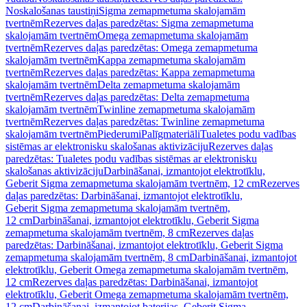
Noskalošanas taustiņi
Sigma zemapmetuma skalojamām
tvertnēm
Rezerves daļas paredzētas: Sigma zemapmetuma
skalojamām tvertnēm
Omega zemapmetuma skalojamām
tvertnēm
Rezerves daļas paredzētas: Omega zemapmetuma
skalojamām tvertnēm
Kappa zemapmetuma skalojamām
tvertnēm
Rezerves daļas paredzētas: Kappa zemapmetuma
skalojamām tvertnēm
Delta zemapmetuma skalojamām
tvertnēm
Rezerves daļas paredzētas: Delta zemapmetuma
skalojamām tvertnēm
Twinline zemapmetuma skalojamām
tvertnēm
Rezerves daļas paredzētas: Twinline zemapmetuma
skalojamām tvertnēm
Piederumi
Palīgmateriāli
Tualetes podu vadības
sistēmas ar elektronisku skalošanas aktivizāciju
Rezerves daļas
paredzētas: Tualetes podu vadības sistēmas ar elektronisku
skalošanas aktivizāciju
Darbināšanai, izmantojot elektrotīklu,
Geberit Sigma zemapmetuma skalojamām tvertnēm, 12 cm
Rezerves
daļas paredzētas: Darbināšanai, izmantojot elektrotīklu,
Geberit Sigma zemapmetuma skalojamām tvertnēm,
12 cm
Darbināšanai, izmantojot elektrotīklu, Geberit Sigma
zemapmetuma skalojamām tvertnēm, 8 cm
Rezerves daļas
paredzētas: Darbināšanai, izmantojot elektrotīklu, Geberit Sigma
zemapmetuma skalojamām tvertnēm, 8 cm
Darbināšanai, izmantojot
elektrotīklu, Geberit Omega zemapmetuma skalojamām tvertnēm,
12 cm
Rezerves daļas paredzētas: Darbināšanai, izmantojot
elektrotīklu, Geberit Omega zemapmetuma skalojamām tvertnēm,
12 cm
Darbināšanai, izmantojot baterijas, Geberit Sigma