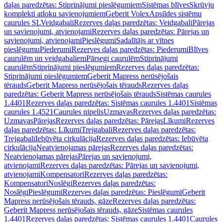
daļas paredzētas: Stiprinājumi pieslēgumiem
Sistēmas blīves
Skrūvju
komplekti atloku savienojumiem
Geberit Volex
Apsildes sistēmu
caurules SL
Veidgabali
Rezerves daļas paredzētas: Veidgabali
Pārejas
un savienojumi, atvienojami
Rezerves daļas paredzētas: Pārejas un
savienojumi, atvienojami
Pieslēgumi
Sadalītājs ar vītnes
pieslēgumu
Piederumi
Rezerves daļas paredzētas: Piederumi
Blīves
caurulēm un veidgabaliem
Pārsegi caurulēm
Stiprinājumi
caurulēm
Stiprinājumi pieslēgumiem
Rezerves daļas paredzētas:
Stiprinājumi pieslēgumiem
Geberit Mapress nerūsējošais
tērauds
Geberit Mapress nerūsējošais tērauds
Rezerves daļas
paredzētas: Geberit Mapress nerūsējošais tērauds
Sistēmas caurules
1.4401
Rezerves daļas paredzētas: Sistēmas caurules 1.4401
Sistēmas
caurules 1.4521
Caurules nipelis
Uzmavas
Rezerves daļas paredzētas:
Uzmavas
Pārejas
Rezerves daļas paredzētas: Pārejas
Līkumi
Rezerves
daļas paredzētas: Līkumi
Trejgabali
Rezerves daļas paredzētas:
Trejgabali
Iebūvēta cirkulācija
Rezerves daļas paredzētas: Iebūvēta
cirkulācija
Neatvienojamas pārejas
Rezerves daļas paredzētas:
Neatvienojamas pārejas
Pārejas un savienojumi,
atvienojami
Rezerves daļas paredzētas: Pārejas un savienojumi,
atvienojami
Kompensatori
Rezerves daļas paredzētas:
Kompensatori
Noslēgi
Rezerves daļas paredzētas:
Noslēgi
Pieslēgumi
Rezerves daļas paredzētas: Pieslēgumi
Geberit
Mapress nerūsējošais tērauds, gāze
Rezerves daļas paredzētas:
Geberit Mapress nerūsējošais tērauds, gāze
Sistēmas caurules
1.4401
Rezerves daļas paredzētas: Sistēmas caurules 1.4401
Caurules