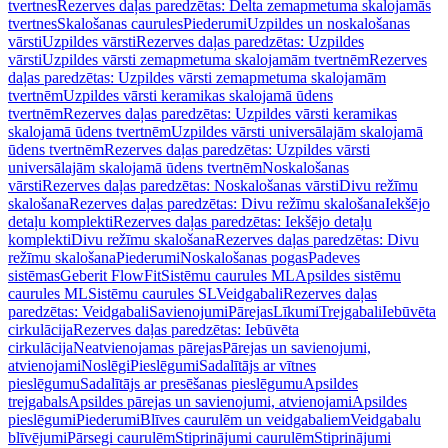
tvertnes
Rezerves daļas paredzētas: Delta zemapmetuma skalojamās
tvertnes
Skalošanas caurules
Piederumi
Uzpildes un noskalošanas
vārsti
Uzpildes vārsti
Rezerves daļas paredzētas: Uzpildes
vārsti
Uzpildes vārsti zemapmetuma skalojamām tvertnēm
Rezerves
daļas paredzētas: Uzpildes vārsti zemapmetuma skalojamām
tvertnēm
Uzpildes vārsti keramikas skalojamā ūdens
tvertnēm
Rezerves daļas paredzētas: Uzpildes vārsti keramikas
skalojamā ūdens tvertnēm
Uzpildes vārsti universālajām skalojamā
ūdens tvertnēm
Rezerves daļas paredzētas: Uzpildes vārsti
universālajām skalojamā ūdens tvertnēm
Noskalošanas
vārsti
Rezerves daļas paredzētas: Noskalošanas vārsti
Divu režīmu
skalošana
Rezerves daļas paredzētas: Divu režīmu skalošana
Iekšējo
detaļu komplekti
Rezerves daļas paredzētas: Iekšējo detaļu
komplekti
Divu režīmu skalošana
Rezerves daļas paredzētas: Divu
režīmu skalošana
Piederumi
Noskalošanas pogas
Padeves
sistēmas
Geberit FlowFit
Sistēmu caurules ML
Apsildes sistēmu
caurules ML
Sistēmu caurules SL
Veidgabali
Rezerves daļas
paredzētas: Veidgabali
Savienojumi
Pārejas
Līkumi
Trejgabali
Iebūvēta
cirkulācija
Rezerves daļas paredzētas: Iebūvēta
cirkulācija
Neatvienojamas pārejas
Pārejas un savienojumi,
atvienojami
Noslēgi
Pieslēgumi
Sadalītājs ar vītnes
pieslēgumu
Sadalītājs ar presēšanas pieslēgumu
Apsildes
trejgabals
Apsildes pārejas un savienojumi, atvienojami
Apsildes
pieslēgumi
Piederumi
Blīves caurulēm un veidgabaliem
Veidgabalu
blīvējumi
Pārsegi caurulēm
Stiprinājumi caurulēm
Stiprinājumi