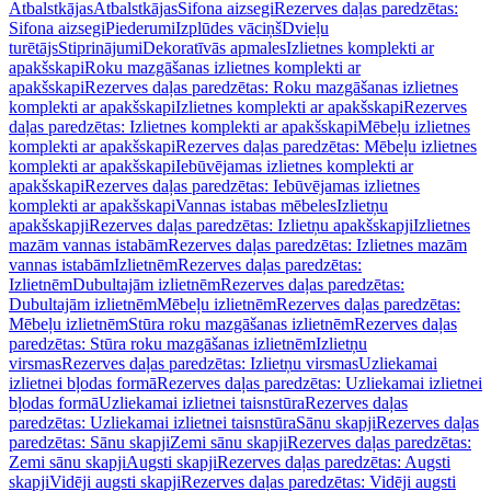
Atbalstkājas
Atbalstkājas
Sifona aizsegi
Rezerves daļas paredzētas:
Sifona aizsegi
Piederumi
Izplūdes vāciņš
Dvieļu
turētājs
Stiprinājumi
Dekoratīvās apmales
Izlietnes komplekti ar
apakšskapi
Roku mazgāšanas izlietnes komplekti ar
apakšskapi
Rezerves daļas paredzētas: Roku mazgāšanas izlietnes
komplekti ar apakšskapi
Izlietnes komplekti ar apakšskapi
Rezerves
daļas paredzētas: Izlietnes komplekti ar apakšskapi
Mēbeļu izlietnes
komplekti ar apakšskapi
Rezerves daļas paredzētas: Mēbeļu izlietnes
komplekti ar apakšskapi
Iebūvējamas izlietnes komplekti ar
apakšskapi
Rezerves daļas paredzētas: Iebūvējamas izlietnes
komplekti ar apakšskapi
Vannas istabas mēbeles
Izlietņu
apakšskapji
Rezerves daļas paredzētas: Izlietņu apakšskapji
Izlietnes
mazām vannas istabām
Rezerves daļas paredzētas: Izlietnes mazām
vannas istabām
Izlietnēm
Rezerves daļas paredzētas:
Izlietnēm
Dubultajām izlietnēm
Rezerves daļas paredzētas:
Dubultajām izlietnēm
Mēbeļu izlietnēm
Rezerves daļas paredzētas:
Mēbeļu izlietnēm
Stūra roku mazgāšanas izlietnēm
Rezerves daļas
paredzētas: Stūra roku mazgāšanas izlietnēm
Izlietņu
virsmas
Rezerves daļas paredzētas: Izlietņu virsmas
Uzliekamai
izlietnei bļodas formā
Rezerves daļas paredzētas: Uzliekamai izlietnei
bļodas formā
Uzliekamai izlietnei taisnstūra
Rezerves daļas
paredzētas: Uzliekamai izlietnei taisnstūra
Sānu skapji
Rezerves daļas
paredzētas: Sānu skapji
Zemi sānu skapji
Rezerves daļas paredzētas:
Zemi sānu skapji
Augsti skapji
Rezerves daļas paredzētas: Augsti
skapji
Vidēji augsti skapji
Rezerves daļas paredzētas: Vidēji augsti