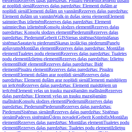
elementi
Rezerves daļas paredzētas: Pisuāru elementi
Elementi dušām
ar noplūdi sienā
Rezerves daļas paredzētas: Elementi dušām ar
noplūdi sienā
Elementi dušām un vannām
Rezerves daļas paredzētas:
Elementi dušām un vannām
Walk-in dušas sienu elementi
Elementi
saimniecības izlietnēm
Rezerves daļas paredzētas: Elementi
saimniecības izlietnēm
Konsoļu slodzes elementi
Rezerves daļas
paredzētas: Konsoļu slodzes elementi
Piederumi
Rezerves daļas
paredzētas: Piederumi
Geberit GIS
Sienas sistēmas
Stiprināšanas
sistēmas
Sagatavju piederumi
Skaņas izolācijas piederumi
Paneļu
apšuvums
Montāžas elementi
Rezerves daļas paredzētas: Montāžas
elementi
Tualetes podu elementi
Rezerves daļas paredzētas: Tualetes
podu elementi
Izlietņu elementi
Rezerves daļas paredzētas: Izlietņu
elementi
Bidē elementi
Rezerves daļas paredzētas: Bidē
elementi
Pisuāru elementi
Rezerves daļas paredzētas: Pisuāru
elementi
Elementi dušām arar noplūdi sienā
Rezerves daļas
paredzētas: Elementi dušām arar noplūdi sienā
Elementi maisītājiem
un ierīcēm
Rezerves daļas paredzētas: Elementi maisītājiem un
ierīcēm
Elementi veļas un trauku mazgājamām mašīnām
Rezerves
daļas paredzētas: Elementi veļas un trauku mazgājamām
mašīnām
Konsoļu slodzes elementi
Piederumi
Rezerves daļas
paredzētas: Piederumi
Piederumi
Rezerves daļas paredzētas:
Piederumi
Sistēmas sienām
Rezerves daļas paredzētas: Sistēmas
sienām
Padeves sistēmām
Ūdens novadei
Geberit Kombifix
Montāžas
elementi
Rezerves daļas paredzētas: Montāžas elementi
Tualetes podu
elementi
Rezerves daļas paredzētas: Tualetes podu elementi
Izlietņu