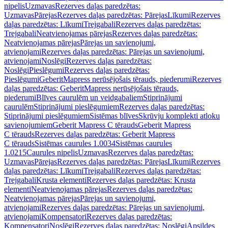
nipelis
Uzmavas
Rezerves daļas paredzētas:
Uzmavas
Pārejas
Rezerves daļas paredzētas: Pārejas
Līkumi
Rezerves
daļas paredzētas: Līkumi
Trejgabali
Rezerves daļas paredzētas:
Trejgabali
Neatvienojamas pārejas
Rezerves daļas paredzētas:
Neatvienojamas pārejas
Pārejas un savienojumi,
atvienojami
Rezerves daļas paredzētas: Pārejas un savienojumi,
atvienojami
Noslēgi
Rezerves daļas paredzētas:
Noslēgi
Pieslēgumi
Rezerves daļas paredzētas:
Pieslēgumi
GeberitMapress nerūsējošais tērauds, piederumi
Rezerves
daļas paredzētas: GeberitMapress nerūsējošais tērauds,
piederumi
Blīves caurulēm un veidgabaliem
Stiprinājumi
caurulēm
Stiprinājumi pieslēgumiem
Rezerves daļas paredzētas:
Stiprinājumi pieslēgumiem
Sistēmas blīves
Skrūvju komplekti atloku
savienojumiem
Geberit Mapress C tērauds
Geberit Mapress
C tērauds
Rezerves daļas paredzētas: Geberit Mapress
C tērauds
Sistēmas caurules 1.0034
Sistēmas caurules
1.0215
Caurules nipelis
Uzmavas
Rezerves daļas paredzētas:
Uzmavas
Pārejas
Rezerves daļas paredzētas: Pārejas
Līkumi
Rezerves
daļas paredzētas: Līkumi
Trejgabali
Rezerves daļas paredzētas:
Trejgabali
Krusta elementi
Rezerves daļas paredzētas: Krusta
elementi
Neatvienojamas pārejas
Rezerves daļas paredzētas:
Neatvienojamas pārejas
Pārejas un savienojumi,
atvienojami
Rezerves daļas paredzētas: Pārejas un savienojumi,
atvienojami
Kompensatori
Rezerves daļas paredzētas:
Kompensatori
Noslēgi
Rezerves daļas paredzētas: Noslēgi
Apsildes