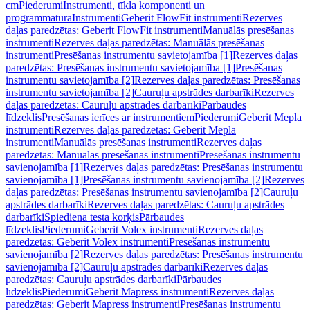
cm
Piederumi
Instrumenti, tīkla komponenti un
programmatūra
Instrumenti
Geberit FlowFit instrumenti
Rezerves
daļas paredzētas: Geberit FlowFit instrumenti
Manuālās presēšanas
instrumenti
Rezerves daļas paredzētas: Manuālās presēšanas
instrumenti
Presēšanas instrumentu savietojamība [1]
Rezerves daļas
paredzētas: Presēšanas instrumentu savietojamība [1]
Presēšanas
instrumentu savietojamība [2]
Rezerves daļas paredzētas: Presēšanas
instrumentu savietojamība [2]
Cauruļu apstrādes darbarīki
Rezerves
daļas paredzētas: Cauruļu apstrādes darbarīki
Pārbaudes
līdzeklis
Presēšanas ierīces ar instrumentiem
Piederumi
Geberit Mepla
instrumenti
Rezerves daļas paredzētas: Geberit Mepla
instrumenti
Manuālās presēšanas instrumenti
Rezerves daļas
paredzētas: Manuālās presēšanas instrumenti
Presēšanas instrumentu
savienojamība [1]
Rezerves daļas paredzētas: Presēšanas instrumentu
savienojamība [1]
Presēšanas instrumentu savienojamība [2]
Rezerves
daļas paredzētas: Presēšanas instrumentu savienojamība [2]
Cauruļu
apstrādes darbarīki
Rezerves daļas paredzētas: Cauruļu apstrādes
darbarīki
Spiediena testa korķis
Pārbaudes
līdzeklis
Piederumi
Geberit Volex instrumenti
Rezerves daļas
paredzētas: Geberit Volex instrumenti
Presēšanas instrumentu
savienojamība [2]
Rezerves daļas paredzētas: Presēšanas instrumentu
savienojamība [2]
Cauruļu apstrādes darbarīki
Rezerves daļas
paredzētas: Cauruļu apstrādes darbarīki
Pārbaudes
līdzeklis
Piederumi
Geberit Mapress instrumenti
Rezerves daļas
paredzētas: Geberit Mapress instrumenti
Presēšanas instrumentu