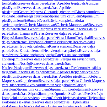
trejgabals
Rezerves daļas paredzētas: Apsildes trejgabals
Apsildes
pieslēgumi
Rezerves daļas paredzētas: Apsildes
pieslēgumi
Geberit Mapress C tērauds, piederumi
Blīves caurulēm un
veidgabaliem
Pārsegi caurulēm
Stiprinājumi caurulēm
Stiprinājumi
pieslēgumiem
Sistēmas blīves
Skrūvju komplekti atloku
savienojumiem
Geberit Mapress varš
Geberit Mapress varš
Rezerves
daļas paredzētas: Geberit Mapress varš
Uzmavas
Rezerves daļas
paredzētas: Uzmavas
Pārejas
Rezerves daļas paredzētas:
Pārejas
Līkumi
Rezerves daļas paredzētas: Līkumi
Trejgabali
Rezerves
daļas paredzētas: Trejgabali
Iebūvēta cirkulācija
Rezerves daļas
paredzētas: Iebūvēta cirkulācija
Krusta elementi
Rezerves daļas
paredzētas: Krusta elementi
Neatvienojamas pārejas
Rezerves daļas
paredzētas: Neatvienojamas pārejas
Pārejas un savienojumi,
atvienojami
Rezerves daļas paredzētas: Pārejas un savienojumi,
atvienojami
Noslēgi
Rezerves daļas paredzētas:
Noslēgi
Pieslēgumi
Rezerves daļas paredzētas: Pieslēgumi
Apsildes
trejgabals
Rezerves daļas paredzētas: Apsildes trejgabals
Apsildes
pieslēgumi
Rezerves daļas paredzētas: Apsildes pieslēgumi
Geberit
Mapress varš, piederumi
Rezerves daļas paredzētas: Geberit Mapress
varš, piederumi
Blīves caurulēm un veidgabaliem
Pārsegi
caurulēm
Stiprinājumi caurulēm
Stiprinājumi pieslēgumiem
Rezerves
daļas paredzētas: Stiprinājumi pieslēgumiem
Sistēmas blīves
Skrūvju
komplekti atloku savienojumiem
Geberit higiēnas sistēma
Higiēniskās
skalošanas iekārtas
Rezerves daļas paredzētas: Higiēniskās
skalošanas iekārtas
Skalošanas kastes un tualetes poda vadība ar