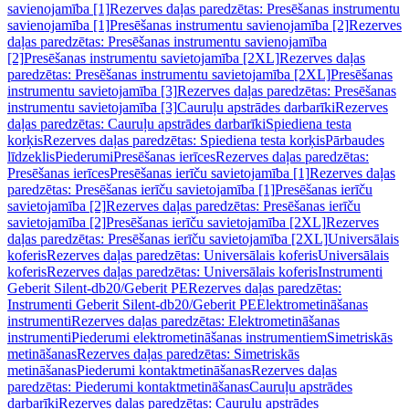
savienojamība [1]
Rezerves daļas paredzētas: Presēšanas instrumentu
savienojamība [1]
Presēšanas instrumentu savienojamība [2]
Rezerves
daļas paredzētas: Presēšanas instrumentu savienojamība
[2]
Presēšanas instrumentu savietojamība [2XL]
Rezerves daļas
paredzētas: Presēšanas instrumentu savietojamība [2XL]
Presēšanas
instrumentu savietojamība [3]
Rezerves daļas paredzētas: Presēšanas
instrumentu savietojamība [3]
Cauruļu apstrādes darbarīki
Rezerves
daļas paredzētas: Cauruļu apstrādes darbarīki
Spiediena testa
korķis
Rezerves daļas paredzētas: Spiediena testa korķis
Pārbaudes
līdzeklis
Piederumi
Presēšanas ierīces
Rezerves daļas paredzētas:
Presēšanas ierīces
Presēšanas ierīču savietojamība [1]
Rezerves daļas
paredzētas: Presēšanas ierīču savietojamība [1]
Presēšanas ierīču
savietojamība [2]
Rezerves daļas paredzētas: Presēšanas ierīču
savietojamība [2]
Presēšanas ierīču savietojamība [2XL]
Rezerves
daļas paredzētas: Presēšanas ierīču savietojamība [2XL]
Universālais
koferis
Rezerves daļas paredzētas: Universālais koferis
Universālais
koferis
Rezerves daļas paredzētas: Universālais koferis
Instrumenti
Geberit Silent-db20/Geberit PE
Rezerves daļas paredzētas:
Instrumenti Geberit Silent-db20/Geberit PE
Elektrometināšanas
instrumenti
Rezerves daļas paredzētas: Elektrometināšanas
instrumenti
Piederumi elektrometināšanas instrumentiem
Simetriskās
metināšanas
Rezerves daļas paredzētas: Simetriskās
metināšanas
Piederumi kontaktmetināšanas
Rezerves daļas
paredzētas: Piederumi kontaktmetināšanas
Cauruļu apstrādes
darbarīki
Rezerves daļas paredzētas: Cauruļu apstrādes