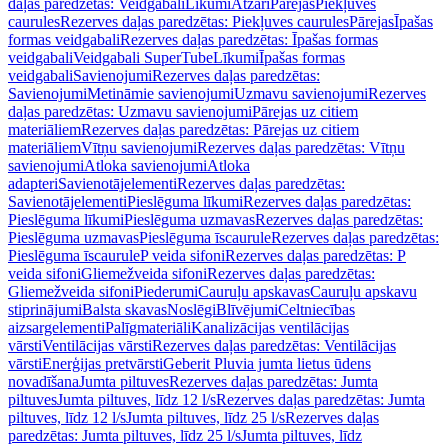
daļas paredzētas: Veidgabali
Līkumi
Atzari
Pārejas
Piekļuves
caurules
Rezerves daļas paredzētas: Piekļuves caurules
Pārejas
Īpašas
formas veidgabali
Rezerves daļas paredzētas: Īpašas formas
veidgabali
Veidgabali SuperTube
Līkumi
Īpašas formas
veidgabali
Savienojumi
Rezerves daļas paredzētas:
Savienojumi
Metināmie savienojumi
Uzmavu savienojumi
Rezerves
daļas paredzētas: Uzmavu savienojumi
Pārejas uz citiem
materiāliem
Rezerves daļas paredzētas: Pārejas uz citiem
materiāliem
Vītņu savienojumi
Rezerves daļas paredzētas: Vītņu
savienojumi
Atloka savienojumi
Atloka
adapteri
Savienotājelementi
Rezerves daļas paredzētas:
Savienotājelementi
Pieslēguma līkumi
Rezerves daļas paredzētas:
Pieslēguma līkumi
Pieslēguma uzmavas
Rezerves daļas paredzētas:
Pieslēguma uzmavas
Pieslēguma īscaurule
Rezerves daļas paredzētas:
Pieslēguma īscaurule
P veida sifoni
Rezerves daļas paredzētas: P
veida sifoni
Gliemežveida sifoni
Rezerves daļas paredzētas:
Gliemežveida sifoni
Piederumi
Cauruļu apskavas
Cauruļu apskavu
stiprinājumi
Balsta skavas
Noslēgi
Blīvējumi
Celtniecības
aizsargelementi
Palīgmateriāli
Kanalizācijas ventilācijas
vārsti
Ventilācijas vārsti
Rezerves daļas paredzētas: Ventilācijas
vārsti
Enerģijas pretvārsti
Geberit Pluvia jumta lietus ūdens
novadīšana
Jumta piltuves
Rezerves daļas paredzētas: Jumta
piltuves
Jumta piltuves, līdz 12 l/s
Rezerves daļas paredzētas: Jumta
piltuves, līdz 12 l/s
Jumta piltuves, līdz 25 l/s
Rezerves daļas
paredzētas: Jumta piltuves, līdz 25 l/s
Jumta piltuves, līdz