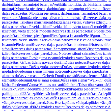
darbināšana, izmantojot baterijas
Vertikāla montāža, darbināšana, izma
maisītājs
Montāža pie sienas, darbināšana, izmantojot elektrotīklu
Rezer
daļas paredzētas: Montāža pie sienas, darbināšana, izmantojot baterija
ģeneratoru
Montāža pie sienas, divu rokturu maisītājs
Rezerves daļas pa
paredzētas: Izlietnes maisītājiem
Mazgāšanas vietas, virtuves izlietņu, i
daļas paredzētas: P veida sifoni
P veida sifoni, vietu taupoši modeļi
Reze
izlietnēm, vietu taupošs modelis
Rezerves daļas paredzētas: Pudeļsifoni
paredzētas: Izlietnes pieslēgumi
Pieslēguma īscaurule
Pieslēguma līkum
izlietnēm
P veida sifoni
Rezerves daļas paredzētas: P veida sifoni
Virtuv
īscaurule
Piederumi
Rezerves daļas paredzētas: Piederumi
Noteces sifo
sifoni
Rezerves daļas paredzētas: Zemapmetuma sifoni
Virsapmetuma s
izlietnēm
Rezerves daļas paredzētas: Noteces sifoni saimniecības izlie
daļas paredzētas: Pieslēguma īscaurule
Izplūdes vārsti
Rezerves daļas pa
paredzētas: Grīdas ūdens novade dušām
Dušas noteces
Rezerves daļas
daļas paredzētas: Dušas grīdas noteces
Dušas pamatnes izplūdes piede
noplūdes
Piederumi sienas līmeņa notecēm
Rezerves daļas paredzētas:
akmens dušas virsmas un Geberit Duofix uzstādīšanas elementi
Mākslī
elementi
Piederumi
Dušas sānu sienas
Dušas sānu sienas
“Walk-in” duša
kārbas
Piederumi
Vannas
Vannas no sanitārā akrila
Taisnstūra vannas
Mā
enkurskrūvēm
Piederumi
Remonta komplekti
Papildu piederumi
Savien
paliktņiem, d52
Ar izplūdes vāciņu
Rezerves daļas paredzētas: Ar izpl
vāciņš
Kanalizācijas komplekti dušas paliktņiem, d62
Rezerves daļas p
vāciņa
Rezerves daļas paredzētas: Bez izplūdes vāciņa
Izplūdes vāciņš
dušas paliktņiem, d90
Ar izplūdes vāciņu
Rezerves daļas paredzētas: A