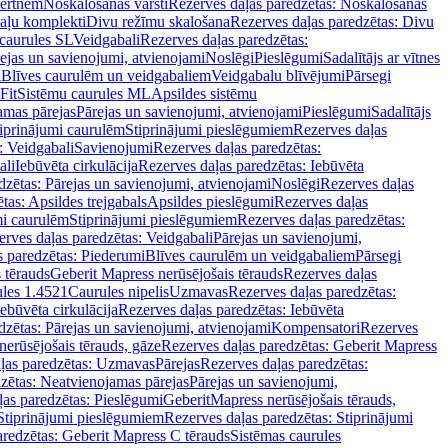
vertnēm
Noskalošanas vārsti
Rezerves daļas paredzētas: Noskalošanas
taļu komplekti
Divu režīmu skalošana
Rezerves daļas paredzētas: Divu
caurules SL
Veidgabali
Rezerves daļas paredzētas:
ejas un savienojumi, atvienojami
Noslēgi
Pieslēgumi
Sadalītājs ar vītnes
i
Blīves caurulēm un veidgabaliem
Veidgabalu blīvējumi
Pārsegi
Fit
Sistēmu caurules ML
Apsildes sistēmu
amas pārejas
Pārejas un savienojumi, atvienojami
Pieslēgumi
Sadalītājs
iprinājumi caurulēm
Stiprinājumi pieslēgumiem
Rezerves daļas
: Veidgabali
Savienojumi
Rezerves daļas paredzētas:
ali
Iebūvēta cirkulācija
Rezerves daļas paredzētas: Iebūvēta
dzētas: Pārejas un savienojumi, atvienojami
Noslēgi
Rezerves daļas
tas: Apsildes trejgabals
Apsildes pieslēgumi
Rezerves daļas
mi caurulēm
Stiprinājumi pieslēgumiem
Rezerves daļas paredzētas:
rves daļas paredzētas: Veidgabali
Pārejas un savienojumi,
s paredzētas: Piederumi
Blīves caurulēm un veidgabaliem
Pārsegi
 tērauds
Geberit Mapress nerūsējošais tērauds
Rezerves daļas
ules 1.4521
Caurules nipelis
Uzmavas
Rezerves daļas paredzētas:
Iebūvēta cirkulācija
Rezerves daļas paredzētas: Iebūvēta
dzētas: Pārejas un savienojumi, atvienojami
Kompensatori
Rezerves
nerūsējošais tērauds, gāze
Rezerves daļas paredzētas: Geberit Mapress
ļas paredzētas: Uzmavas
Pārejas
Rezerves daļas paredzētas:
zētas: Neatvienojamas pārejas
Pārejas un savienojumi,
ļas paredzētas: Pieslēgumi
GeberitMapress nerūsējošais tērauds,
Stiprinājumi pieslēgumiem
Rezerves daļas paredzētas: Stiprinājumi
aredzētas: Geberit Mapress C tērauds
Sistēmas caurules