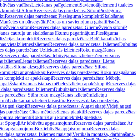
ebūvētas vadības
Lietošanas palīgelementi
Savienotājelementi tualetes
s komplekti
Sifoni
Rezerves daļas paredzētas: Sifoni
Pieslēguma
kti
Rezerves daļas paredzētas: Pieslēguma komplekti
Skalošanas
Manšetes un pārsegvāki
Pārejas un savienojuma gabali
Pisuāru
mežveida sifoni
Rezerves daļas paredzētas: Gliemežveida sifoni
P
šanas cauruļu un skalošanas līkumu pagarinājumi
Pieslēguma
izācijas komplekti
Rezerves daļas paredzētas: Bidē kanalizācijas
as vieta
Izlietnes
Izlietnes
Rezerves daļas paredzētas: Izlietnes
Dubultās
s daļas paredzētas: Uzliekamās izlietnes
Roku mazgāšanas
Rezerves daļas paredzētas: Iebūvējamas izlietnes
Zem virsmas
s izlietnes
Lietās izlietnes
Rezerves daļas paredzētas: Lietās
stkājas
Sifona aizsegi
Rezerves daļas paredzētas: Sifona
komplekti ar apakšskapi
Rezerves daļas paredzētas: Roku mazgāšanas
es komplekti ar apakšskapi
Rezerves daļas paredzētas: Mēbeļu
r apakšskapi
Vannas istabas mēbeles
Izlietņu apakšskapji
Rezerves daļas
daļas paredzētas: Izlietnēm
Dubultajām izlietnēm
Rezerves daļas
as paredzētas: Stūra roku mazgāšanas izlietnēm
Izlietņu
ormā
Uzliekamai izlietnei taisnstūra
Rezerves daļas paredzētas:
i
Augsti skapji
Rezerves daļas paredzētas: Augsti skapji
Vidēji augsti
as paredzētas: Citas mēbeles
Sienas plaukti
Rezerves daļas paredzētas:
ojuma elementi
Rokturi
Kāju komplekti
Magnētiskās
s: Spoguļi
Ar iebūvētu apgaismojumu
Rezerves daļas paredzētas: Ar
vētu apgaismojumu
Bez iebūvēta apgaismojuma
Rezerves daļas
s daļas paredzētas: Izlietnes maisītāji
Vertikāla montāža, darbināšana,
ntojot baterijas
Rezerves daļas paredzētas: Vertikāla montāža,