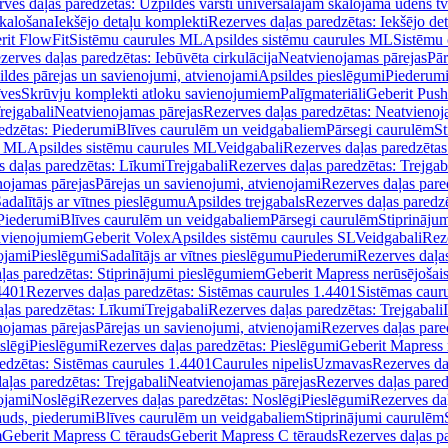
ves daļas paredzētas: Uzpildes vārsti universālajām skalojamā ūdens t
skalošana
Iekšējo detaļu komplekti
Rezerves daļas paredzētas: Iekšējo de
rit FlowFit
Sistēmu caurules ML
Apsildes sistēmu caurules ML
Sistēmu 
zerves daļas paredzētas: Iebūvēta cirkulācija
Neatvienojamas pārejas
Pār
ldes pārejas un savienojumi, atvienojami
Apsildes pieslēgumi
Piederum
īves
Skrūvju komplekti atloku savienojumiem
Palīgmateriāli
Geberit Push
rejgabali
Neatvienojamas pārejas
Rezerves daļas paredzētas: Neatvienoj
edzētas: Piederumi
Blīves caurulēm un veidgabaliem
Pārsegi caurulēm
St
s ML
Apsildes sistēmu caurules ML
Veidgabali
Rezerves daļas paredzētas
 daļas paredzētas: Līkumi
Trejgabali
Rezerves daļas paredzētas: Trejgab
nojamas pārejas
Pārejas un savienojumi, atvienojami
Rezerves daļas pare
adalītājs ar vītnes pieslēgumu
Apsildes trejgabals
Rezerves daļas paredzē
 Piederumi
Blīves caurulēm un veidgabaliem
Pārsegi caurulēm
Stiprināju
savienojumiem
Geberit Volex
Apsildes sistēmu caurules SL
Veidgabali
Reze
ojami
Pieslēgumi
Sadalītājs ar vītnes pieslēgumu
Piederumi
Rezerves daļa
ļas paredzētas: Stiprinājumi pieslēgumiem
Geberit Mapress nerūsējošais
4401
Rezerves daļas paredzētas: Sistēmas caurules 1.4401
Sistēmas caur
ļas paredzētas: Līkumi
Trejgabali
Rezerves daļas paredzētas: Trejgabali
nojamas pārejas
Pārejas un savienojumi, atvienojami
Rezerves daļas pare
slēgi
Pieslēgumi
Rezerves daļas paredzētas: Pieslēgumi
Geberit Mapress 
edzētas: Sistēmas caurules 1.4401
Caurules nipelis
Uzmavas
Rezerves da
aļas paredzētas: Trejgabali
Neatvienojamas pārejas
Rezerves daļas pared
ojami
Noslēgi
Rezerves daļas paredzētas: Noslēgi
Pieslēgumi
Rezerves da
auds, piederumi
Blīves caurulēm un veidgabaliem
Stiprinājumi caurulēm
m
Geberit Mapress C tērauds
Geberit Mapress C tērauds
Rezerves daļas p