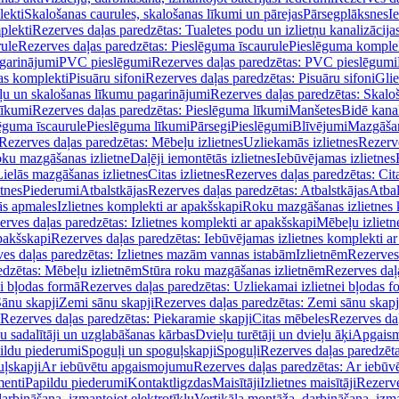
lekti
Skalošanas caurules, skalošanas līkumi un pārejas
Pārsegplāksnes
I
plekti
Rezerves daļas paredzētas: Tualetes podu un izlietņu kanalizācija
rule
Rezerves daļas paredzētas: Pieslēguma īscaurule
Pieslēguma komple
agarinājumi
PVC pieslēgumi
Rezerves daļas paredzētas: PVC pieslēgumi
jas komplekti
Pisuāru sifoni
Rezerves daļas paredzētas: Pisuāru sifoni
Glie
ļu un skalošanas līkumu pagarinājumi
Rezerves daļas paredzētas: Skalo
līkumi
Rezerves daļas paredzētas: Pieslēguma līkumi
Manšetes
Bidē kanal
ēguma īscaurule
Pieslēguma līkumi
Pārsegi
Pieslēgumi
Blīvējumi
Mazgāšan
Rezerves daļas paredzētas: Mēbeļu izlietnes
Uzliekamās izlietnes
Rezerve
oku mazgāšanas izlietne
Daļēji iemontētās izlietnes
Iebūvējamas izlietnes
Lielās mazgāšanas izlietnes
Citas izlietnes
Rezerves daļas paredzētas: Cita
etnes
Piederumi
Atbalstkājas
Rezerves daļas paredzētas: Atbalstkājas
Atbal
ās apmales
Izlietnes komplekti ar apakšskapi
Roku mazgāšanas izlietnes 
erves daļas paredzētas: Izlietnes komplekti ar apakšskapi
Mēbeļu izlietn
pakšskapi
Rezerves daļas paredzētas: Iebūvējamas izlietnes komplekti a
es daļas paredzētas: Izlietnes mazām vannas istabām
Izlietnēm
Rezerves 
edzētas: Mēbeļu izlietnēm
Stūra roku mazgāšanas izlietnēm
Rezerves daļ
ei bļodas formā
Rezerves daļas paredzētas: Uzliekamai izlietnei bļodas f
Sānu skapji
Zemi sānu skapji
Rezerves daļas paredzētas: Zemi sānu skapj
Rezerves daļas paredzētas: Piekaramie skapji
Citas mēbeles
Rezerves daļ
u sadalītāji un uzglabāšanas kārbas
Dvieļu turētāji un dvieļu āķi
Apgaism
ildu piederumi
Spoguļi un spoguļskapji
Spoguļi
Rezerves daļas paredzēta
uļskapji
Ar iebūvētu apgaismojumu
Rezerves daļas paredzētas: Ar iebū
enti
Papildu piederumi
Kontaktligzdas
Maisītāji
Izlietnes maisītāji
Rezerve
arbināšana, izmantojot elektrotīklu
Vertikāla montāža, darbināšana, izma