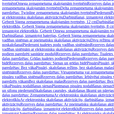
tvertnēm
Omega zemapmetuma skalojamām tvertnēm
Rezerves daļas 
zemapmetuma skalojamām tvertnēm
Delta zemapmetuma skalojamām 
paredzētas: Twinline zemapmetuma skalojamām tvertnēm
Piederumi
Pa
ar elektronisku skalošanas aktivizāciju
Darbināšanai, izmantojot elek
Geberit Sigma zemapmetuma skalojamām tvertnēm, 12 cm
Darbināšan
elektrotīklu, Geberit Sigma zemapmetuma skalojamām tvertnēm, 8 c
izmantojot elektrotīklu, Geberit Omega zemapmetuma skalojamām tv
Darbināšanai, izmantojot baterijas, Geberit Sigma zemapmetuma ska
vadības sistēmas ar pneimatisku skalošanas aktivizāciju
Divu režīmu s
noskalošanai
Piederumi tualetes podu vadības sistēmām
Rezerves daļas
vadības sistēmām ar elektronisku skalošanas aktivizāciju
Rezerves daļa
podiem paredzēti sanitārie moduļi
Rezerves daļas paredzētas: Tualetes
daļas paredzētas: Grīdas tualetes podiem
Piederumi
Rezerves daļas par
bidē
Rezerves daļas paredzētas: Sienas un grīdas bidē
Pisuārs
Pisuāri, 
paredzētas: Bez vāka
Pisuāri, skalošanas režīms, bez skalošanas malas
sistēmām
Rezerves daļas paredzētas: Virsapmetuma vai zemapmetuma 
pisuāru vadības sistēmai
Rezerves daļas paredzētas: Iebūvētai pisuāru 
paredzēts vākam
Bez skalošanas malas
Rezerves daļas paredzētas: Bez
vāka
Pisuāru nodalīšanas sienas
Plastmasas pisuāru nodalīšanas sienas
S
un sifonu piederumi
Skalošanas caurules, skalošanas līkumi un pārejas
daļas paredzētas: Zemapmetuma
Ar elektronisku skalošanas aktivizācij
elektrotīklu
Ar elektronisku skalošanas aktivizāciju, darbināšana, izman
aktivizāciju
Rezerves daļas paredzētas: Ar pneimatisku skalošanas akti
aktivizāciju, darbināšana, izmantojot elektrotīklu
Rezerves daļas paredz
izmantojot baterijas
Rezerves daļas paredzētas: Ar elektronisku skalošan