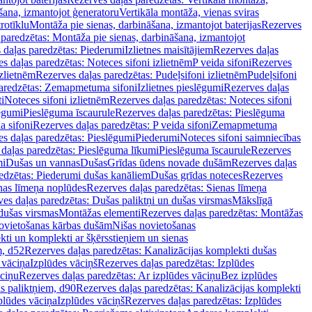
šana, izmantojot ģeneratoru
Vertikāla montāža, vienas sviras
rotīklu
Montāža pie sienas, darbināšana, izmantojot baterijas
Rezerves
paredzētas: Montāža pie sienas, darbināšana, izmantojot
 daļas paredzētas: Piederumi
Izlietnes maisītājiem
Rezerves daļas
s daļas paredzētas: Noteces sifoni izlietnēm
P veida sifoni
Rezerves
izlietnēm
Rezerves daļas paredzētas: Pudeļsifoni izlietnēm
Pudeļsifoni
paredzētas: Zemapmetuma sifoni
Izlietnes pieslēgumi
Rezerves daļas
i
Noteces sifoni izlietnēm
Rezerves daļas paredzētas: Noteces sifoni
lēgumi
Pieslēguma īscaurule
Rezerves daļas paredzētas: Pieslēguma
a sifoni
Rezerves daļas paredzētas: P veida sifoni
Zemapmetuma
s daļas paredzētas: Pieslēgumi
Piederumi
Noteces sifoni saimniecības
daļas paredzētas: Pieslēguma līkumi
Pieslēguma īscaurule
Rezerves
mi
Dušas un vannas
Dušas
Grīdas ūdens novade dušām
Rezerves daļas
edzētas: Piederumi dušas kanāliem
Dušas grīdas noteces
Rezerves
nas līmeņa noplūdes
Rezerves daļas paredzētas: Sienas līmeņa
es daļas paredzētas: Dušas paliktņi un dušas virsmas
Mākslīgā
dušas virsmas
Montāžas elementi
Rezerves daļas paredzētas: Montāžas
ovietošanas kārbas dušām
Nišas novietošanas
ti un komplekti ar šķērsstieņiem un sienas
m, d52
Rezerves daļas paredzētas: Kanalizācijas komplekti dušas
 vāciņa
Izplūdes vāciņš
Rezerves daļas paredzētas: Izplūdes
āciņu
Rezerves daļas paredzētas: Ar izplūdes vāciņu
Bez izplūdes
s paliktņiem, d90
Rezerves daļas paredzētas: Kanalizācijas komplekti
plūdes vāciņa
Izplūdes vāciņš
Rezerves daļas paredzētas: Izplūdes