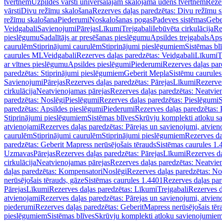
tvertnēm
Uzpildes vārsti universālajām skalojamā ūdens tvertnēm
Rezer
vārsti
Divu režīmu skalošana
Rezerves daļas paredzētas: Divu režīmu 
režīmu skalošana
Piederumi
Noskalošanas pogas
Padeves sistēmas
Gebe
Veidgabali
Savienojumi
Pārejas
Līkumi
Trejgabali
Iebūvēta cirkulācija
Re
pieslēgumu
Sadalītājs ar presēšanas pieslēgumu
Apsildes trejgabals
Apsi
caurulēm
Stiprinājumi caurulēm
Stiprinājumi pieslēgumiem
Sistēmas bl
caurules ML
Veidgabali
Rezerves daļas paredzētas: Veidgabali
Līkumi
T
ar vītnes pieslēgumu
Apsildes pieslēgumi
Piederumi
Rezerves daļas par
paredzētas: Stiprinājumi pieslēgumiem
Geberit Mepla
Sistēmu caurule
Savienojumi
Pārejas
Rezerves daļas paredzētas: Pārejas
Līkumi
Rezerves
cirkulācija
Neatvienojamas pārejas
Rezerves daļas paredzētas: Neatvie
paredzētas: Noslēgi
Pieslēgumi
Rezerves daļas paredzētas: Pieslēgumi
S
paredzētas: Apsildes pieslēgumi
Piederumi
Rezerves daļas paredzētas:
Stiprinājumi pieslēgumiem
Sistēmas blīves
Skrūvju komplekti atloku 
atvienojami
Rezerves daļas paredzētas: Pārejas un savienojumi, atvien
caurulēm
Stiprinājumi caurulēm
Stiprinājumi pieslēgumiem
Rezerves da
paredzētas: Geberit Mapress nerūsējošais tērauds
Sistēmas caurules 1.
Uzmavas
Pārejas
Rezerves daļas paredzētas: Pārejas
Līkumi
Rezerves da
cirkulācija
Neatvienojamas pārejas
Rezerves daļas paredzētas: Neatvie
daļas paredzētas: Kompensatori
Noslēgi
Rezerves daļas paredzētas: No
nerūsējošais tērauds, gāze
Sistēmas caurules 1.4401
Rezerves daļas par
Pārejas
Līkumi
Rezerves daļas paredzētas: Līkumi
Trejgabali
Rezerves d
atvienojami
Rezerves daļas paredzētas: Pārejas un savienojumi, atvien
piederumi
Rezerves daļas paredzētas: GeberitMapress nerūsējošais tēr
pieslēgumiem
Sistēmas blīves
Skrūvju komplekti atloku savienojumie