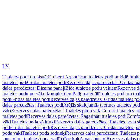
LV
Tualetes podi un pisuāri
Geberit AquaClean tualetes podi ar bidē funkc
tualetes podi
Grīdas tualetes podi
Rezerves daļas paredzētas: Grīdas tua
daļas paredzētas: Dizaina paneļi
Bidē tualetes podu vākiem
Rezerves da
tualetes podu un vāku komplektiem
Palīgmateriāli
Tualetes podi un tua
podi
Grīdas tualetes podi
Rezerves daļas paredzētas: Grīdas tualetes po
daļas paredzētas: Tualetes podi
Ārējās skalojamās tvertnes tualetes po
vāki
Rezerves daļas paredzētas: Tualetes poda vāki
Comfort tualetes p
tualetes podi
Rezerves daļas paredzētas: Pagarināti tualetes podi
Comfor
vāki
Tualetes poda sēdriņķi
Rezerves daļas paredzētas: Tualetes poda s
podi
Grīdas tualetes podi
Rezerves daļas paredzētas: Grīdas tualetes po
poda vāki
Tualetes poda sēdriņķi
Rezerves daļas paredzētas: Tualetes p
taustiņi un tualetes poda vadība
Noskalošanas taustiņi
Rezerves daļas p