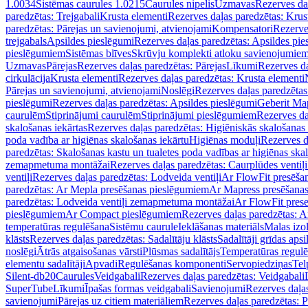
1.0034
Sistēmas caurules 1.0215
Caurules nipelis
Uzmavas
Rezerves da
paredzētas: Trejgabali
Krusta elementi
Rezerves daļas paredzētas: Krus
paredzētas: Pārejas un savienojumi, atvienojami
Kompensatori
Rezerve
trejgabals
Apsildes pieslēgumi
Rezerves daļas paredzētas: Apsildes pie
pieslēgumiem
Sistēmas blīves
Skrūvju komplekti atloku savienojumie
Uzmavas
Pārejas
Rezerves daļas paredzētas: Pārejas
Līkumi
Rezerves da
cirkulācija
Krusta elementi
Rezerves daļas paredzētas: Krusta elementi
Pārejas un savienojumi, atvienojami
Noslēgi
Rezerves daļas paredzētas
pieslēgumi
Rezerves daļas paredzētas: Apsildes pieslēgumi
Geberit Map
caurulēm
Stiprinājumi caurulēm
Stiprinājumi pieslēgumiem
Rezerves da
skalošanas iekārtas
Rezerves daļas paredzētas: Higiēniskās skalošanas 
poda vadība ar higiēnas skalošanas iekārtu
Higiēnas moduļi
Rezerves d
paredzētas: Skalošanas kastu un tualetes poda vadības ar higiēnas ska
zemapmetuma montāžai
Rezerves daļas paredzētas: Caurplūdes vent
ventiļi
Rezerves daļas paredzētas: Lodveida ventiļi
Ar FlowFit presēša
paredzētas: Ar Mepla presēšanas pieslēgumiem
Ar Mapress presēšana
paredzētas: Lodveida ventiļi zemapmetuma montāžai
Ar FlowFit pres
pieslēgumiem
Ar Compact pieslēgumiem
Rezerves daļas paredzētas: 
temperatūras regulēšana
Sistēmu caurule
Ieklāšanas materiāls
Malas izol
klāsts
Rezerves daļas paredzētas: Sadalītāju klāsts
Sadalītāji grīdas apsi
noslēgi
Ātrās atgaisošanas vārsti
Plūsmas sadalītājs
Temperatūras regulē
elementu sadalītāji
Apvadi
Regulēšanas komponenti
Servopiedziņas
Tel
Silent-db20
Caurules
Veidgabali
Rezerves daļas paredzētas: Veidgabali
SuperTube
Līkumi
Īpašas formas veidgabali
Savienojumi
Rezerves daļa
savienojumi
Pārejas uz citiem materiāliem
Rezerves daļas paredzētas: P