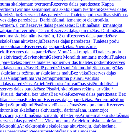
tuma skalojamām tvertnēm
Rezerves daļas paredzētas: Kappa
vertnēm
Twinline zemapmetuma skalojamām tvertnēm
Rezerves daļas
ktivizāciju
Rezerves daļas paredzētas: Tualetes podu vadības sistēmas
ves daļas paredzētas: Darbināšanai, izmantojot elektrotīklu,
vertnēm, 8 cm
Rezerves daļas paredzētas: Darbināšanai, izmantojot
skalojamām tvertnēm, 12 cm
Rezerves daļas paredzētas: Darbināšanai,
apmetuma skalojamām tvertnēm, 12 cm
Rezerves daļas paredzētas:
skalošanas aktivizāciju
Rezerves daļas paredzētas: Tualetes podu
 noskalošanai
Rezerves daļas paredzētas: Vienrežīma
ekti
Rezerves daļas paredzētas: Montāžas komplekti
Tualetes podu
s aktivizāciju
Savienojumi
Geberit Monolith sanitārie moduļi
Tualetes
 paredzētas: Sienas tualetes podiem
Grīdas tualetes podiem
Rezerves
 daļas paredzētas: Bidē paredzēti sanitārie moduļi
Sienas un grīdas
, skalošanas režīms, ar skalošanas malu
Bez vāka
Rezerves daļas
alas
Virsapmetuma vai zemapmetuma pisuāru vadības
 daļas paredzētas: Ar iebūvētu pisuāru vadības sistēmu
Iebūvētai
zerves daļas paredzētas: Pisuāri, skalošanas režīms, ar vāku /
 Pisuāri, darbībai bez ūdens
Bez vāka
Rezerves daļas paredzētas: Bez
līšanas sienas
Piederumi
Rezerves daļas paredzētas: Piederumi
Sifoni
ārejas
Stiprinājumi
Pisuāru vadības sistēmas
Zemapmetuma
Rezerves
ektronisku skalošanas aktivizāciju, darbināšana, izmantojot
ivizāciju, darbināšana, izmantojot baterijas
Ar pneimatisku skalošanas
zerves daļas paredzētas: Virsapmetuma
Ar elektronisku skalošanas
lektrotīklu
Ar elektronisku skalošanas aktivizāciju, darbināšana,
ļas paredzētas: Piederumi
Montāžas un atjaunošanas