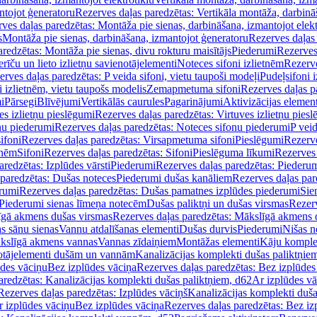
ntojot ģeneratoru
Rezerves daļas paredzētas: Vertikāla montāža, darbinā
ves daļas paredzētas: Montāža pie sienas, darbināšana, izmantojot elekt
s
Montāža pie sienas, darbināšana, izmantojot ģeneratoru
Rezerves daļas 
redzētas: Montāža pie sienas, divu rokturu maisītājs
Piederumi
Rezerves
erīču un lieto izlietņu savienotājelementi
Noteces sifoni izlietnēm
Rezerve
rves daļas paredzētas: P veida sifoni, vietu taupoši modeļi
Pudeļsifoni 
 izlietnēm, vietu taupošs modelis
Zemapmetuma sifoni
Rezerves daļas 
i
Pārsegi
Blīvējumi
Vertikālās caurules
Pagarinājumi
Aktivizācijas element
es izlietņu pieslēgumi
Rezerves daļas paredzētas: Virtuves izlietņu pies
nu piederumi
Rezerves daļas paredzētas: Noteces sifonu piederumi
P veid
ifoni
Rezerves daļas paredzētas: Virsapmetuma sifoni
Pieslēgumi
Rezerve
tnēm
Sifoni
Rezerves daļas paredzētas: Sifoni
Pieslēguma līkumi
Rezerves 
redzētas: Izplūdes vārsti
Piederumi
Rezerves daļas paredzētas: Piederu
 paredzētas: Dušas noteces
Piederumi dušas kanāliem
Rezerves daļas par
rumi
Rezerves daļas paredzētas: Dušas pamatnes izplūdes piederumi
Sie
 Piederumi sienas līmeņa notecēm
Dušas paliktņi un dušas virsmas
Rezerv
gā akmens dušas virsmas
Rezerves daļas paredzētas: Mākslīgā akmens 
s sānu sienas
Vannu atdalīšanas elementi
Dušas durvis
Piederumi
Nišas n
kslīgā akmens vannas
Vannas zīdaiņiem
Montāžas elementi
Kāju komplek
otājelementi dušām un vannām
Kanalizācijas komplekti dušas paliktņie
ūdes vāciņu
Bez izplūdes vāciņa
Rezerves daļas paredzētas: Bez izplūdes
aredzētas: Kanalizācijas komplekti dušas paliktņiem, d62
Ar izplūdes v
Rezerves daļas paredzētas: Izplūdes vāciņš
Kanalizācijas komplekti duša
r izplūdes vāciņu
Bez izplūdes vāciņa
Rezerves daļas paredzētas: Bez iz