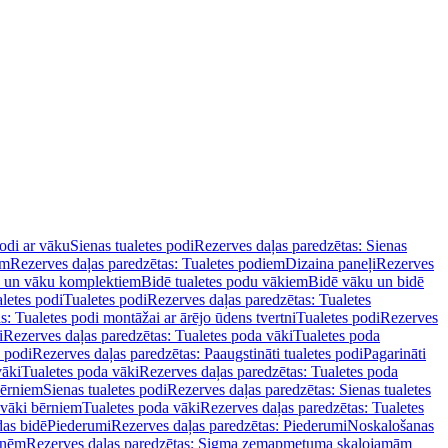
podi ar vāku
Sienas tualetes podi
Rezerves daļas paredzētas: Sienas
em
Rezerves daļas paredzētas: Tualetes podiem
Dizaina paneļi
Rezerves
u un vāku komplektiem
Bidē tualetes podu vākiem
Bidē vāku un bidē
aletes podi
Tualetes podi
Rezerves daļas paredzētas: Tualetes
s: Tualetes podi montāžai ar ārējo ūdens tvertni
Tualetes podi
Rezerves
i
Rezerves daļas paredzētas: Tualetes poda vāki
Tualetes poda
s podi
Rezerves daļas paredzētas: Paaugstināti tualetes podi
Pagarināti
vāki
Tualetes poda vāki
Rezerves daļas paredzētas: Tualetes poda
bērniem
Sienas tualetes podi
Rezerves daļas paredzētas: Sienas tualetes
 vāki bērniem
Tualetes poda vāki
Rezerves daļas paredzētas: Tualetes
das bidē
Piederumi
Rezerves daļas paredzētas: Piederumi
Noskalošanas
tnēm
Rezerves daļas paredzētas: Sigma zemapmetuma skalojamām