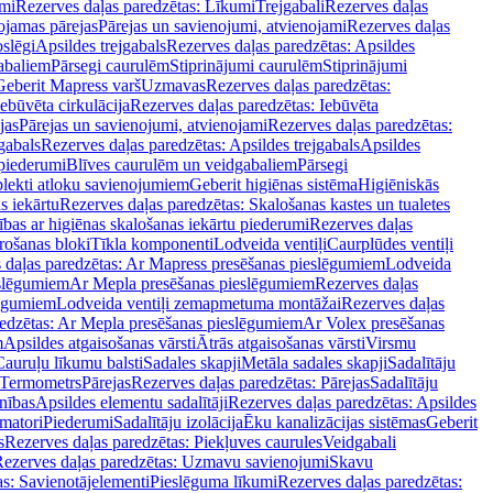
mi
Rezerves daļas paredzētas: Līkumi
Trejgabali
Rezerves daļas
ojamas pārejas
Pārejas un savienojumi, atvienojami
Rezerves daļas
slēgi
Apsildes trejgabals
Rezerves daļas paredzētas: Apsildes
abaliem
Pārsegi caurulēm
Stiprinājumi caurulēm
Stiprinājumi
Geberit Mapress varš
Uzmavas
Rezerves daļas paredzētas:
Iebūvēta cirkulācija
Rezerves daļas paredzētas: Iebūvēta
jas
Pārejas un savienojumi, atvienojami
Rezerves daļas paredzētas:
gabals
Rezerves daļas paredzētas: Apsildes trejgabals
Apsildes
 piederumi
Blīves caurulēm un veidgabaliem
Pārsegi
lekti atloku savienojumiem
Geberit higiēnas sistēma
Higiēniskās
s iekārtu
Rezerves daļas paredzētas: Skalošanas kastes un tualetes
ības ar higiēnas skalošanas iekārtu piederumi
Rezerves daļas
rošanas bloki
Tīkla komponenti
Lodveida ventiļi
Caurplūdes ventiļi
 daļas paredzētas: Ar Mapress presēšanas pieslēgumiem
Lodveida
eslēgumiem
Ar Mepla presēšanas pieslēgumiem
Rezerves daļas
lēgumiem
Lodveida ventiļi zemapmetuma montāžai
Rezerves daļas
redzētas: Ar Mepla presēšanas pieslēgumiem
Ar Volex presēšanas
m
Apsildes atgaisošanas vārsti
Ātrās atgaisošanas vārsti
Virsmu
Cauruļu līkumu balsti
Sadales skapji
Metāla sadales skapji
Sadalītāju
Termometrs
Pārejas
Rezerves daļas paredzētas: Pārejas
Sadalītāju
nības
Apsildes elementu sadalītāji
Rezerves daļas paredzētas: Apsildes
matori
Piederumi
Sadalītāju izolācija
Ēku kanalizācijas sistēmas
Geberit
s
Rezerves daļas paredzētas: Piekļuves caurules
Veidgabali
ezerves daļas paredzētas: Uzmavu savienojumi
Skavu
as: Savienotājelementi
Pieslēguma līkumi
Rezerves daļas paredzētas: