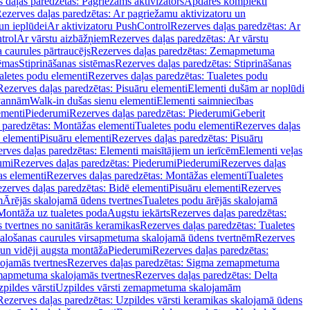
 daļas paredzētas: Pagriežams aktivizators
Apdares komplekti
ezerves daļas paredzētas: Ar pagriežamu aktivizatoru un
un ieplūdei
Ar aktivizatoru PushControl
Rezerves daļas paredzētas: Ar
trol
Ar vārstu aizbāžņiem
Rezerves daļas paredzētas: Ar vārstu
aurules pārtraucējs
Rezerves daļas paredzētas: Zemapmetuma
tēmas
Stiprināšanas sistēmas
Rezerves daļas paredzētas: Stiprināšanas
aletes podu elementi
Rezerves daļas paredzētas: Tualetes podu
Rezerves daļas paredzētas: Pisuāru elementi
Elementi dušām ar noplūdi
 vannām
Walk-in dušas sienu elementi
Elementi saimniecības
ementi
Piederumi
Rezerves daļas paredzētas: Piederumi
Geberit
 paredzētas: Montāžas elementi
Tualetes podu elementi
Rezerves daļas
 elementi
Pisuāru elementi
Rezerves daļas paredzētas: Pisuāru
rves daļas paredzētas: Elementi maisītājiem un ierīcēm
Elementi veļas
umi
Rezerves daļas paredzētas: Piederumi
Piederumi
Rezerves daļas
s elementi
Rezerves daļas paredzētas: Montāžas elementi
Tualetes
zerves daļas paredzētas: Bidē elementi
Pisuāru elementi
Rezerves
m
Ārējās skalojamā ūdens tvertnes
Tualetes podu ārējās skalojamā
Montāža uz tualetes poda
Augstu iekārts
Rezerves daļas paredzētas:
 tvertnes no sanitārās keramikas
Rezerves daļas paredzētas: Tualetes
alošanas caurules virsapmetuma skalojamā ūdens tvertnēm
Rezerves
un vidēji augsta montāža
Piederumi
Rezerves daļas paredzētas:
jamās tvertnes
Rezerves daļas paredzētas: Sigma zemapmetuma
mapmetuma skalojamās tvertnes
Rezerves daļas paredzētas: Delta
pildes vārsti
Uzpildes vārsti zemapmetuma skalojamām
Rezerves daļas paredzētas: Uzpildes vārsti keramikas skalojamā ūdens