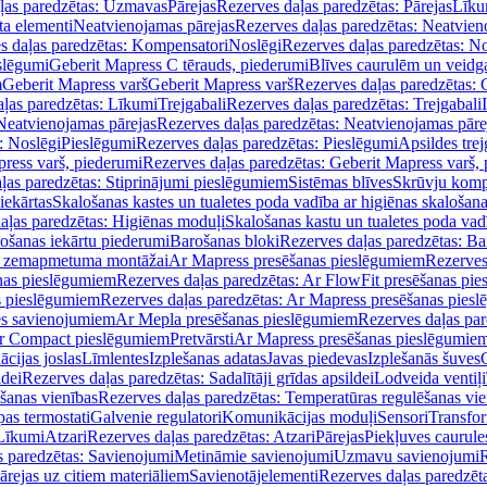
ļas paredzētas: Uzmavas
Pārejas
Rezerves daļas paredzētas: Pārejas
Līku
ta elementi
Neatvienojamas pārejas
Rezerves daļas paredzētas: Neatvien
s daļas paredzētas: Kompensatori
Noslēgi
Rezerves daļas paredzētas: No
slēgumi
Geberit Mapress C tērauds, piederumi
Blīves caurulēm un veidg
m
Geberit Mapress varš
Geberit Mapress varš
Rezerves daļas paredzētas: 
ļas paredzētas: Līkumi
Trejgabali
Rezerves daļas paredzētas: Trejgabali
Neatvienojamas pārejas
Rezerves daļas paredzētas: Neatvienojamas pāre
: Noslēgi
Pieslēgumi
Rezerves daļas paredzētas: Pieslēgumi
Apsildes trej
ress varš, piederumi
Rezerves daļas paredzētas: Geberit Mapress varš,
ļas paredzētas: Stiprinājumi pieslēgumiem
Sistēmas blīves
Skrūvju komp
iekārtas
Skalošanas kastes un tualetes poda vadība ar higiēnas skalošana
aļas paredzētas: Higiēnas moduļi
Skalošanas kastu un tualetes poda vad
lošanas iekārtu piederumi
Barošanas bloki
Rezerves daļas paredzētas: Ba
iļi zemapmetuma montāžai
Ar Mapress presēšanas pieslēgumiem
Rezerves
nas pieslēgumiem
Rezerves daļas paredzētas: Ar FlowFit presēšanas pi
s pieslēgumiem
Rezerves daļas paredzētas: Ar Mapress presēšanas pies
es savienojumiem
Ar Mepla presēšanas pieslēgumiem
Rezerves daļas pa
Ar Compact pieslēgumiem
Pretvārsti
Ar Mapress presēšanas pieslēgumie
ācijas joslas
Līmlentes
Izplešanas adatas
Javas piedevas
Izplešanās šuves
ldei
Rezerves daļas paredzētas: Sadalītāji grīdas apsildei
Lodveida ventiļi
šanas vienības
Rezerves daļas paredzētas: Temperatūras regulēšanas vie
pas termostati
Galvenie regulatori
Komunikācijas moduļi
Sensori
Transfor
Līkumi
Atzari
Rezerves daļas paredzētas: Atzari
Pārejas
Piekļuves caurule
s paredzētas: Savienojumi
Metināmie savienojumi
Uzmavu savienojumi
R
ārejas uz citiem materiāliem
Savienotājelementi
Rezerves daļas paredzēt