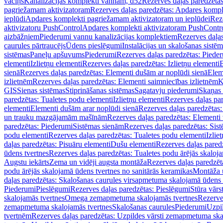
vāciņš
Kanalizācijas komplekti vannām, d52
Rezerves daļas paredzēta
pagriežamam aktivizatoram
Rezerves daļas paredzētas: Apdares komp
ieplūdi
Apdares komplekti pagriežamam aktivizatoram un ieplūdei
Rez
aktivizatoru PushControl
Apdares komplekti aktivizatoram PushContr
aizbāžņiem
Piederumi vannu kanalizācijas komplektiem
Rezerves daļa
caurules pārtraucējs
Ūdens pieslēgumi
Instalācijas un skalošanas sistē
sistēmas
Paneļu apšuvums
Piederumi
Rezerves daļas paredzētas: Piede
elementi
Izlietņu elementi
Rezerves daļas paredzētas: Izlietņu elementi
B
sienā
Rezerves daļas paredzētas: Elementi dušām ar noplūdi sienā
Elem
izlietnēm
Rezerves daļas paredzētas: Elementi saimniecības izlietnēm
K
GIS
Sienas sistēmas
Stiprināšanas sistēmas
Sagatavju piederumi
Skaņas 
paredzētas: Tualetes podu elementi
Izlietņu elementi
Rezerves daļas par
elementi
Elementi dušām arar noplūdi sienā
Rezerves daļas paredzētas:
un trauku mazgājamām mašīnām
Rezerves daļas paredzētas: Element
paredzētas: Piederumi
Sistēmas sienām
Rezerves daļas paredzētas: Sis
podu elementi
Rezerves daļas paredzētas: Tualetes podu elementi
Izlie
daļas paredzētas: Pisuāru elementi
Dušu elementi
Rezerves daļas pared
ūdens tvertnes
Rezerves daļas paredzētas: Tualetes podu ārējās skaloj
Augstu iekārts
Zema un vidēji augsta montāža
Rezerves daļas paredzēt
podu ārējās skalojamā ūdens tvertnes no sanitārās keramikas
Montāža u
daļas paredzētas: Skalošanas caurules virsapmetuma skalojamā ūdens
Piederumi
Pieslēgumi
Rezerves daļas paredzētas: Pieslēgumi
Stūra vārst
skalojamās tvertnes
Omega zemapmetuma skalojamās tvertnes
Rezerve
zemapmetuma skalojamās tvertnes
Skalošanas caurules
Piederumi
Uzpil
tvertnēm
Rezerves daļas paredzētas: Uzpildes vārsti zemapmetuma sk