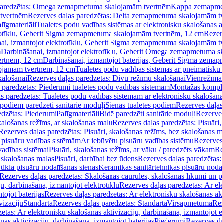
paredzētas: Omega zemapmetuma skalojamām tvertnēm
Kappa zemapme
tvertnēm
Rezerves daļas paredzētas: Delta zemapmetuma skalojamām t
līgmateriāli
Tualetes podu vadības sistēmas ar elektronisku skalošanas a
trotīklu, Geberit Sigma zemapmetuma skalojamām tvertnēm, 12 cm
Rezer
ai, izmantojot elektrotīklu, Geberit Sigma zemapmetuma skalojamām t
m
Darbināšanai, izmantojot elektrotīklu, Geberit Omega zemapmetuma 
ertnēm, 12 cm
Darbināšanai, izmantojot baterijas, Geberit Sigma zem
lojamām tvertnēm, 12 cm
Tualetes podu vadības sistēmas ar pneimatisku 
kalošanai
Rezerves daļas paredzētas: Divu režīmu skalošanai
Vienrežīma
 paredzētas: Piederumi tualetes podu vadības sistēmām
Montāžas kompl
s paredzētas: Tualetes podu vadības sistēmām ar elektronisku skalošana
 podiem paredzēti sanitārie moduļi
Sienas tualetes podiem
Rezerves daļas
edzētas: Piederumi
Palīgmateriāli
Bidē paredzēti sanitārie moduļi
Rezerves
skalošanas režīms, ar skalošanas malu
Rezerves daļas paredzētas: Pisuāri
Rezerves daļas paredzētas: Pisuāri, skalošanas režīms, bez skalošanas m
pisuāru vadības sistēmām
Ar iebūvētu pisuāru vadības sistēmu
Rezerves
vadības sistēmai
Pisuāri, skalošanas režīms, ar vāku / paredzēts vākam
Re
 skalošanas malas
Pisuāri, darbībai bez ūdens
Rezerves daļas paredzētas:
tikla pisuāru nodalīšanas sienas
Keramikas sanitārtehnikas pisuāru noda
Rezerves daļas paredzētas: Skalošanas caurules, skalošanas līkumi un p
u, darbināšana, izmantojot elektrotīklu
Rezerves daļas paredzētas: Ar el
tojot baterijas
Rezerves daļas paredzētas: Ar elektronisku skalošanas akt
vizāciju
Standarta
Rezerves daļas paredzētas: Standarta
Virsapmetuma
Re
ētas: Ar elektronisku skalošanas aktivizāciju, darbināšana, izmantojot e
as aktivizāciju, darbināšana, izmantojot baterijas
Piederumi
Rezerves da