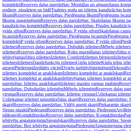
komplekti
Rezerves daļas paredzētas: Montāžas un atjaunošanas komp
podiem, pisuāriem un bidē
Tualetes podu un izlietņu kanalizācijas kom
līkumi
Rezerves daļas paredzētas: Pieslēguma līkumi
Pieslēguma īscau
līkumu pagarinājumi
Rezerves daļas paredzētas: Skalošanas līkumu p
kanalizācijas komplekti
Rezerves daļas paredzētas: Pisuāru kanalizāci
veida sifoni
Rezerves daļas paredzētas: P veida sifoni
Skalošanas cauru
īscaurule
Rezerves daļas paredzētas: Pieslēguma īscaurule
Pieslēguma 
komplekti
P veida sifoni
Rezerves daļas paredzētas: P veida sifoni
Piesl
izlietnes
Rezerves daļas paredzētas: Dubultās izlietnes
Mēbeļu izlietnes
izlietnes
Rezerves daļas paredzētas: Roku mazgāšanas izlietnes
Stūra r
iebūvējamas
Stūra izlietnes
Izlietnes Comfort
Izlietnes bērniem
Izlietnes
izlietnes
Izlietnes
Daudzfunkciju izlietnes
Ģipša izlietne
Klašu telpu izli
aizsegi
Piederumi
Izplūdes vāciņš
Dvieļu turētājs
Stiprinājumi
Dekoratīv
izlietnes komplekti ar apakšskapi
Izlietnes komplekti ar apakšskapi
Rez
izlietnes komplekti ar apakšskapi
Iebūvējamas izlietnes komplekti ar a
paredzētas: Izlietņu apakšskapji
Izlietnes mazām vannas istabām
Rezerv
paredzētas: Dubultajām izlietnēm
Mēbeļu izlietnēm
Rezerves daļas par
virsmas
Rezerves daļas paredzētas: Izlietņu virsmas
Uzliekamai izlietn
Uzliekamai izlietnei taisnstūra
Sānu skapji
Rezerves daļas paredzētas: 
skapji
Rezerves daļas paredzētas: Vidēji augsti skapji
Piekaramie skapji
Sienas plaukti
Piederumi
Rezerves daļas paredzētas: Piederumi
Atvilktņ
plāksnes
Kontaktligzdas
Rezerves daļas paredzētas: Kontaktligzdas
Pap
iebūvētu apgaismojumu
Spoguļskapji
Rezerves daļas paredzētas: Spog
paredzētas: Bez iebūvēta apgaismojuma
Piederumi
Apgaismojuma elem
izmantojot elektrotīklu
Rezerves daļas paredzētas: Vertikāla montāža, d