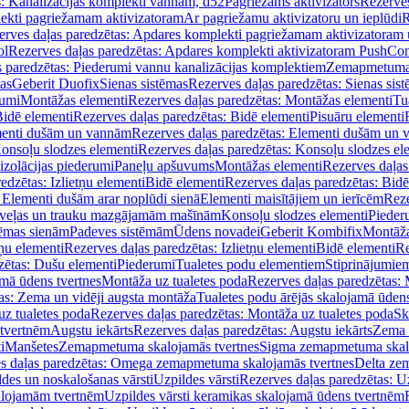
s: Kanalizācijas komplekti vannām, d52
Pagriežams aktivizators
Rezerves
lekti pagriežamam aktivizatoram
Ar pagriežamu aktivizatoru un ieplūdi
R
erves daļas paredzētas: Apdares komplekti pagriežamam aktivizatoram 
ol
Rezerves daļas paredzētas: Apdares komplekti aktivizatoram PushCon
s paredzētas: Piederumi vannu kanalizācijas komplektiem
Zemapmetuma c
mas
Geberit Duofix
Sienas sistēmas
Rezerves daļas paredzētas: Sienas sis
rumi
Montāžas elementi
Rezerves daļas paredzētas: Montāžas elementi
Tu
idē elementi
Rezerves daļas paredzētas: Bidē elementi
Pisuāru elementi
enti dušām un vannām
Rezerves daļas paredzētas: Elementi dušām un
onsoļu slodzes elementi
Rezerves daļas paredzētas: Konsoļu slodzes el
izolācijas piederumi
Paneļu apšuvums
Montāžas elementi
Rezerves daļas
edzētas: Izlietņu elementi
Bidē elementi
Rezerves daļas paredzētas: Bidē
 Elementi dušām arar noplūdi sienā
Elementi maisītājiem un ierīcēm
Reze
i veļas un trauku mazgājamām mašīnām
Konsoļu slodzes elementi
Pieder
tēmas sienām
Padeves sistēmām
Ūdens novadei
Geberit Kombifix
Montāža
tņu elementi
Rezerves daļas paredzētas: Izlietņu elementi
Bidē elementi
Re
zētas: Dušu elementi
Piederumi
Tualetes podu elementiem
Stiprinājumie
amā ūdens tvertnes
Montāža uz tualetes poda
Rezerves daļas paredzētas: 
as: Zema un vidēji augsta montāža
Tualetes podu ārējās skalojamā ūdens
z tualetes poda
Rezerves daļas paredzētas: Montāža uz tualetes poda
Sk
 tvertnēm
Augstu iekārts
Rezerves daļas paredzētas: Augstu iekārts
Zema 
i
Manšetes
Zemapmetuma skalojamās tvertnes
Sigma zemapmetuma skalo
s daļas paredzētas: Omega zemapmetuma skalojamās tvertnes
Delta ze
des un noskalošanas vārsti
Uzpildes vārsti
Rezerves daļas paredzētas: Uz
alojamām tvertnēm
Uzpildes vārsti keramikas skalojamā ūdens tvertnēm