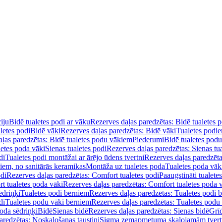
iju
Bidē tualetes podi ar vāku
Rezerves daļas paredzētas: Bidē tualetes 
letes podi
Bidē vāki
Rezerves daļas paredzētas: Bidē vāki
Tualetes podi
ļas paredzētas: Bidē tualetes podu vākiem
Piederumi
Bidē tualetes pod
letes poda vāki
Sienas tualetes podi
Rezerves daļas paredzētas: Sienas tu
di
Tualetes podi montāžai ar ārējo ūdens tvertni
Rezerves daļas paredzēta
diem, no sanitārās keramikas
Montāža uz tualetes poda
Tualetes poda vāk
odi
Rezerves daļas paredzētas: Comfort tualetes podi
Paaugstināti tualete
t tualetes poda vāki
Rezerves daļas paredzētas: Comfort tualetes poda 
ēdriņķi
Tualetes podi bērniem
Rezerves daļas paredzētas: Tualetes podi 
di
Tualetes podu vāki bērniem
Rezerves daļas paredzētas: Tualetes podu
oda sēdriņķi
Bidē
Sienas bidē
Rezerves daļas paredzētas: Sienas bidē
Grī
aredzētas: Noskalošanas taustiņi
Sigma zemapmetuma skalojamām tver