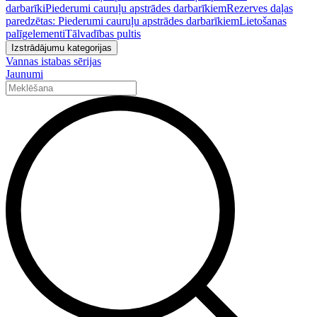
darbarīki
Piederumi cauruļu apstrādes darbarīkiem
Rezerves daļas
paredzētas: Piederumi cauruļu apstrādes darbarīkiem
Lietošanas
palīgelementi
Tālvadības pultis
Izstrādājumu kategorijas
Vannas istabas sērijas
Jaunumi