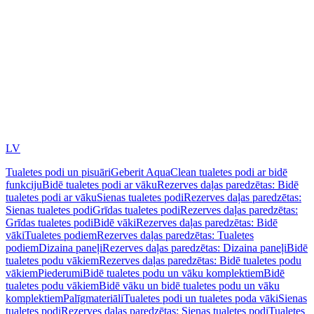
LV
Tualetes podi un pisuāri
Geberit AquaClean tualetes podi ar bidē
funkciju
Bidē tualetes podi ar vāku
Rezerves daļas paredzētas: Bidē
tualetes podi ar vāku
Sienas tualetes podi
Rezerves daļas paredzētas:
Sienas tualetes podi
Grīdas tualetes podi
Rezerves daļas paredzētas:
Grīdas tualetes podi
Bidē vāki
Rezerves daļas paredzētas: Bidē
vāki
Tualetes podiem
Rezerves daļas paredzētas: Tualetes
podiem
Dizaina paneļi
Rezerves daļas paredzētas: Dizaina paneļi
Bidē
tualetes podu vākiem
Rezerves daļas paredzētas: Bidē tualetes podu
vākiem
Piederumi
Bidē tualetes podu un vāku komplektiem
Bidē
tualetes podu vākiem
Bidē vāku un bidē tualetes podu un vāku
komplektiem
Palīgmateriāli
Tualetes podi un tualetes poda vāki
Sienas
tualetes podi
Rezerves daļas paredzētas: Sienas tualetes podi
Tualetes