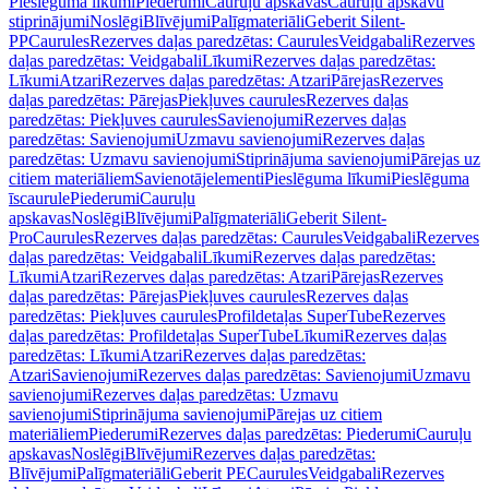
Pieslēguma līkumi
Piederumi
Cauruļu apskavas
Cauruļu apskavu
stiprinājumi
Noslēgi
Blīvējumi
Palīgmateriāli
Geberit Silent-
PP
Caurules
Rezerves daļas paredzētas: Caurules
Veidgabali
Rezerves
daļas paredzētas: Veidgabali
Līkumi
Rezerves daļas paredzētas:
Līkumi
Atzari
Rezerves daļas paredzētas: Atzari
Pārejas
Rezerves
daļas paredzētas: Pārejas
Piekļuves caurules
Rezerves daļas
paredzētas: Piekļuves caurules
Savienojumi
Rezerves daļas
paredzētas: Savienojumi
Uzmavu savienojumi
Rezerves daļas
paredzētas: Uzmavu savienojumi
Stiprinājuma savienojumi
Pārejas uz
citiem materiāliem
Savienotājelementi
Pieslēguma līkumi
Pieslēguma
īscaurule
Piederumi
Cauruļu
apskavas
Noslēgi
Blīvējumi
Palīgmateriāli
Geberit Silent-
Pro
Caurules
Rezerves daļas paredzētas: Caurules
Veidgabali
Rezerves
daļas paredzētas: Veidgabali
Līkumi
Rezerves daļas paredzētas:
Līkumi
Atzari
Rezerves daļas paredzētas: Atzari
Pārejas
Rezerves
daļas paredzētas: Pārejas
Piekļuves caurules
Rezerves daļas
paredzētas: Piekļuves caurules
Profildetaļas SuperTube
Rezerves
daļas paredzētas: Profildetaļas SuperTube
Līkumi
Rezerves daļas
paredzētas: Līkumi
Atzari
Rezerves daļas paredzētas:
Atzari
Savienojumi
Rezerves daļas paredzētas: Savienojumi
Uzmavu
savienojumi
Rezerves daļas paredzētas: Uzmavu
savienojumi
Stiprinājuma savienojumi
Pārejas uz citiem
materiāliem
Piederumi
Rezerves daļas paredzētas: Piederumi
Cauruļu
apskavas
Noslēgi
Blīvējumi
Rezerves daļas paredzētas:
Blīvējumi
Palīgmateriāli
Geberit PE
Caurules
Veidgabali
Rezerves