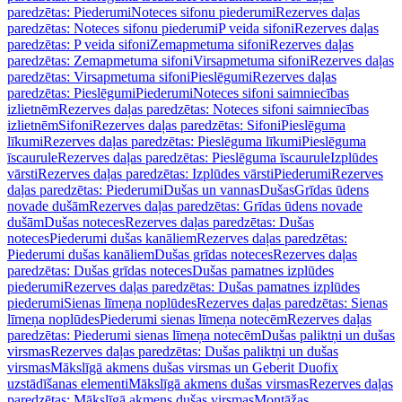
paredzētas: Piederumi
Noteces sifonu piederumi
Rezerves daļas
paredzētas: Noteces sifonu piederumi
P veida sifoni
Rezerves daļas
paredzētas: P veida sifoni
Zemapmetuma sifoni
Rezerves daļas
paredzētas: Zemapmetuma sifoni
Virsapmetuma sifoni
Rezerves daļas
paredzētas: Virsapmetuma sifoni
Pieslēgumi
Rezerves daļas
paredzētas: Pieslēgumi
Piederumi
Noteces sifoni saimniecības
izlietnēm
Rezerves daļas paredzētas: Noteces sifoni saimniecības
izlietnēm
Sifoni
Rezerves daļas paredzētas: Sifoni
Pieslēguma
līkumi
Rezerves daļas paredzētas: Pieslēguma līkumi
Pieslēguma
īscaurule
Rezerves daļas paredzētas: Pieslēguma īscaurule
Izplūdes
vārsti
Rezerves daļas paredzētas: Izplūdes vārsti
Piederumi
Rezerves
daļas paredzētas: Piederumi
Dušas un vannas
Dušas
Grīdas ūdens
novade dušām
Rezerves daļas paredzētas: Grīdas ūdens novade
dušām
Dušas noteces
Rezerves daļas paredzētas: Dušas
noteces
Piederumi dušas kanāliem
Rezerves daļas paredzētas:
Piederumi dušas kanāliem
Dušas grīdas noteces
Rezerves daļas
paredzētas: Dušas grīdas noteces
Dušas pamatnes izplūdes
piederumi
Rezerves daļas paredzētas: Dušas pamatnes izplūdes
piederumi
Sienas līmeņa noplūdes
Rezerves daļas paredzētas: Sienas
līmeņa noplūdes
Piederumi sienas līmeņa notecēm
Rezerves daļas
paredzētas: Piederumi sienas līmeņa notecēm
Dušas paliktņi un dušas
virsmas
Rezerves daļas paredzētas: Dušas paliktņi un dušas
virsmas
Mākslīgā akmens dušas virsmas un Geberit Duofix
uzstādīšanas elementi
Mākslīgā akmens dušas virsmas
Rezerves daļas
paredzētas: Mākslīgā akmens dušas virsmas
Montāžas