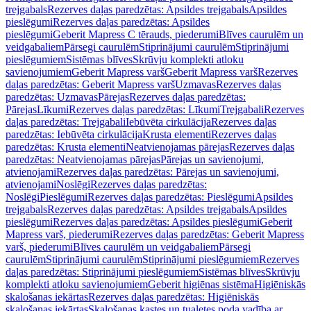
trejgabals
Rezerves daļas paredzētas: Apsildes trejgabals
Apsildes
pieslēgumi
Rezerves daļas paredzētas: Apsildes
pieslēgumi
Geberit Mapress C tērauds, piederumi
Blīves caurulēm un
veidgabaliem
Pārsegi caurulēm
Stiprinājumi caurulēm
Stiprinājumi
pieslēgumiem
Sistēmas blīves
Skrūvju komplekti atloku
savienojumiem
Geberit Mapress varš
Geberit Mapress varš
Rezerves
daļas paredzētas: Geberit Mapress varš
Uzmavas
Rezerves daļas
paredzētas: Uzmavas
Pārejas
Rezerves daļas paredzētas:
Pārejas
Līkumi
Rezerves daļas paredzētas: Līkumi
Trejgabali
Rezerves
daļas paredzētas: Trejgabali
Iebūvēta cirkulācija
Rezerves daļas
paredzētas: Iebūvēta cirkulācija
Krusta elementi
Rezerves daļas
paredzētas: Krusta elementi
Neatvienojamas pārejas
Rezerves daļas
paredzētas: Neatvienojamas pārejas
Pārejas un savienojumi,
atvienojami
Rezerves daļas paredzētas: Pārejas un savienojumi,
atvienojami
Noslēgi
Rezerves daļas paredzētas:
Noslēgi
Pieslēgumi
Rezerves daļas paredzētas: Pieslēgumi
Apsildes
trejgabals
Rezerves daļas paredzētas: Apsildes trejgabals
Apsildes
pieslēgumi
Rezerves daļas paredzētas: Apsildes pieslēgumi
Geberit
Mapress varš, piederumi
Rezerves daļas paredzētas: Geberit Mapress
varš, piederumi
Blīves caurulēm un veidgabaliem
Pārsegi
caurulēm
Stiprinājumi caurulēm
Stiprinājumi pieslēgumiem
Rezerves
daļas paredzētas: Stiprinājumi pieslēgumiem
Sistēmas blīves
Skrūvju
komplekti atloku savienojumiem
Geberit higiēnas sistēma
Higiēniskās
skalošanas iekārtas
Rezerves daļas paredzētas: Higiēniskās
skalošanas iekārtas
Skalošanas kastes un tualetes poda vadība ar