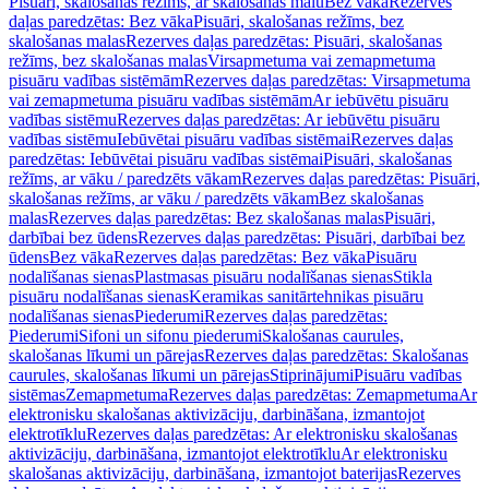
Pisuāri, skalošanas režīms, ar skalošanas malu
Bez vāka
Rezerves
daļas paredzētas: Bez vāka
Pisuāri, skalošanas režīms, bez
skalošanas malas
Rezerves daļas paredzētas: Pisuāri, skalošanas
režīms, bez skalošanas malas
Virsapmetuma vai zemapmetuma
pisuāru vadības sistēmām
Rezerves daļas paredzētas: Virsapmetuma
vai zemapmetuma pisuāru vadības sistēmām
Ar iebūvētu pisuāru
vadības sistēmu
Rezerves daļas paredzētas: Ar iebūvētu pisuāru
vadības sistēmu
Iebūvētai pisuāru vadības sistēmai
Rezerves daļas
paredzētas: Iebūvētai pisuāru vadības sistēmai
Pisuāri, skalošanas
režīms, ar vāku / paredzēts vākam
Rezerves daļas paredzētas: Pisuāri,
skalošanas režīms, ar vāku / paredzēts vākam
Bez skalošanas
malas
Rezerves daļas paredzētas: Bez skalošanas malas
Pisuāri,
darbībai bez ūdens
Rezerves daļas paredzētas: Pisuāri, darbībai bez
ūdens
Bez vāka
Rezerves daļas paredzētas: Bez vāka
Pisuāru
nodalīšanas sienas
Plastmasas pisuāru nodalīšanas sienas
Stikla
pisuāru nodalīšanas sienas
Keramikas sanitārtehnikas pisuāru
nodalīšanas sienas
Piederumi
Rezerves daļas paredzētas:
Piederumi
Sifoni un sifonu piederumi
Skalošanas caurules,
skalošanas līkumi un pārejas
Rezerves daļas paredzētas: Skalošanas
caurules, skalošanas līkumi un pārejas
Stiprinājumi
Pisuāru vadības
sistēmas
Zemapmetuma
Rezerves daļas paredzētas: Zemapmetuma
Ar
elektronisku skalošanas aktivizāciju, darbināšana, izmantojot
elektrotīklu
Rezerves daļas paredzētas: Ar elektronisku skalošanas
aktivizāciju, darbināšana, izmantojot elektrotīklu
Ar elektronisku
skalošanas aktivizāciju, darbināšana, izmantojot baterijas
Rezerves