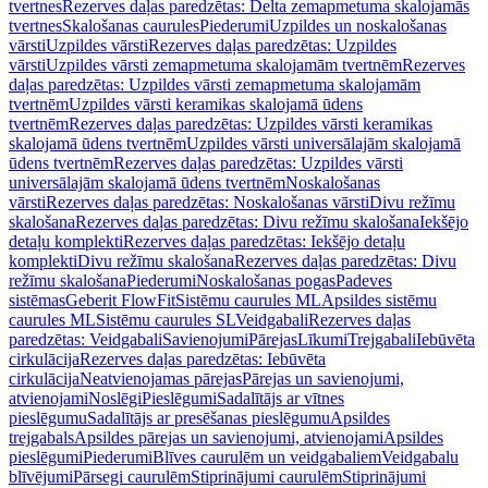
tvertnes
Rezerves daļas paredzētas: Delta zemapmetuma skalojamās
tvertnes
Skalošanas caurules
Piederumi
Uzpildes un noskalošanas
vārsti
Uzpildes vārsti
Rezerves daļas paredzētas: Uzpildes
vārsti
Uzpildes vārsti zemapmetuma skalojamām tvertnēm
Rezerves
daļas paredzētas: Uzpildes vārsti zemapmetuma skalojamām
tvertnēm
Uzpildes vārsti keramikas skalojamā ūdens
tvertnēm
Rezerves daļas paredzētas: Uzpildes vārsti keramikas
skalojamā ūdens tvertnēm
Uzpildes vārsti universālajām skalojamā
ūdens tvertnēm
Rezerves daļas paredzētas: Uzpildes vārsti
universālajām skalojamā ūdens tvertnēm
Noskalošanas
vārsti
Rezerves daļas paredzētas: Noskalošanas vārsti
Divu režīmu
skalošana
Rezerves daļas paredzētas: Divu režīmu skalošana
Iekšējo
detaļu komplekti
Rezerves daļas paredzētas: Iekšējo detaļu
komplekti
Divu režīmu skalošana
Rezerves daļas paredzētas: Divu
režīmu skalošana
Piederumi
Noskalošanas pogas
Padeves
sistēmas
Geberit FlowFit
Sistēmu caurules ML
Apsildes sistēmu
caurules ML
Sistēmu caurules SL
Veidgabali
Rezerves daļas
paredzētas: Veidgabali
Savienojumi
Pārejas
Līkumi
Trejgabali
Iebūvēta
cirkulācija
Rezerves daļas paredzētas: Iebūvēta
cirkulācija
Neatvienojamas pārejas
Pārejas un savienojumi,
atvienojami
Noslēgi
Pieslēgumi
Sadalītājs ar vītnes
pieslēgumu
Sadalītājs ar presēšanas pieslēgumu
Apsildes
trejgabals
Apsildes pārejas un savienojumi, atvienojami
Apsildes
pieslēgumi
Piederumi
Blīves caurulēm un veidgabaliem
Veidgabalu
blīvējumi
Pārsegi caurulēm
Stiprinājumi caurulēm
Stiprinājumi