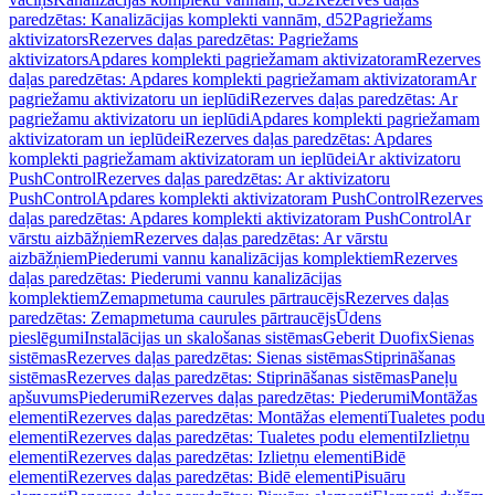
paredzētas: Kanalizācijas komplekti vannām, d52
Pagriežams
aktivizators
Rezerves daļas paredzētas: Pagriežams
aktivizators
Apdares komplekti pagriežamam aktivizatoram
Rezerves
daļas paredzētas: Apdares komplekti pagriežamam aktivizatoram
Ar
pagriežamu aktivizatoru un ieplūdi
Rezerves daļas paredzētas: Ar
pagriežamu aktivizatoru un ieplūdi
Apdares komplekti pagriežamam
aktivizatoram un ieplūdei
Rezerves daļas paredzētas: Apdares
komplekti pagriežamam aktivizatoram un ieplūdei
Ar aktivizatoru
PushControl
Rezerves daļas paredzētas: Ar aktivizatoru
PushControl
Apdares komplekti aktivizatoram PushControl
Rezerves
daļas paredzētas: Apdares komplekti aktivizatoram PushControl
Ar
vārstu aizbāžņiem
Rezerves daļas paredzētas: Ar vārstu
aizbāžņiem
Piederumi vannu kanalizācijas komplektiem
Rezerves
daļas paredzētas: Piederumi vannu kanalizācijas
komplektiem
Zemapmetuma caurules pārtraucējs
Rezerves daļas
paredzētas: Zemapmetuma caurules pārtraucējs
Ūdens
pieslēgumi
Instalācijas un skalošanas sistēmas
Geberit Duofix
Sienas
sistēmas
Rezerves daļas paredzētas: Sienas sistēmas
Stiprināšanas
sistēmas
Rezerves daļas paredzētas: Stiprināšanas sistēmas
Paneļu
apšuvums
Piederumi
Rezerves daļas paredzētas: Piederumi
Montāžas
elementi
Rezerves daļas paredzētas: Montāžas elementi
Tualetes podu
elementi
Rezerves daļas paredzētas: Tualetes podu elementi
Izlietņu
elementi
Rezerves daļas paredzētas: Izlietņu elementi
Bidē
elementi
Rezerves daļas paredzētas: Bidē elementi
Pisuāru