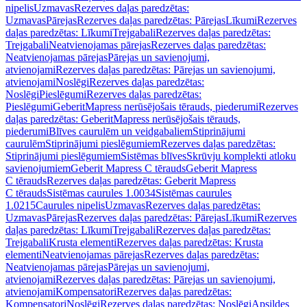
nipelis
Uzmavas
Rezerves daļas paredzētas:
Uzmavas
Pārejas
Rezerves daļas paredzētas: Pārejas
Līkumi
Rezerves
daļas paredzētas: Līkumi
Trejgabali
Rezerves daļas paredzētas:
Trejgabali
Neatvienojamas pārejas
Rezerves daļas paredzētas:
Neatvienojamas pārejas
Pārejas un savienojumi,
atvienojami
Rezerves daļas paredzētas: Pārejas un savienojumi,
atvienojami
Noslēgi
Rezerves daļas paredzētas:
Noslēgi
Pieslēgumi
Rezerves daļas paredzētas:
Pieslēgumi
GeberitMapress nerūsējošais tērauds, piederumi
Rezerves
daļas paredzētas: GeberitMapress nerūsējošais tērauds,
piederumi
Blīves caurulēm un veidgabaliem
Stiprinājumi
caurulēm
Stiprinājumi pieslēgumiem
Rezerves daļas paredzētas:
Stiprinājumi pieslēgumiem
Sistēmas blīves
Skrūvju komplekti atloku
savienojumiem
Geberit Mapress C tērauds
Geberit Mapress
C tērauds
Rezerves daļas paredzētas: Geberit Mapress
C tērauds
Sistēmas caurules 1.0034
Sistēmas caurules
1.0215
Caurules nipelis
Uzmavas
Rezerves daļas paredzētas:
Uzmavas
Pārejas
Rezerves daļas paredzētas: Pārejas
Līkumi
Rezerves
daļas paredzētas: Līkumi
Trejgabali
Rezerves daļas paredzētas:
Trejgabali
Krusta elementi
Rezerves daļas paredzētas: Krusta
elementi
Neatvienojamas pārejas
Rezerves daļas paredzētas:
Neatvienojamas pārejas
Pārejas un savienojumi,
atvienojami
Rezerves daļas paredzētas: Pārejas un savienojumi,
atvienojami
Kompensatori
Rezerves daļas paredzētas:
Kompensatori
Noslēgi
Rezerves daļas paredzētas: Noslēgi
Apsildes