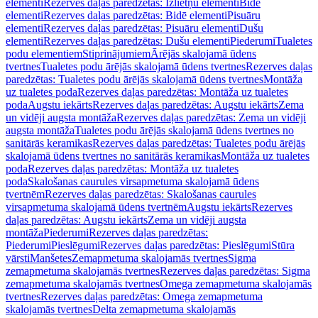
elementi
Rezerves daļas paredzētas: Izlietņu elementi
Bidē
elementi
Rezerves daļas paredzētas: Bidē elementi
Pisuāru
elementi
Rezerves daļas paredzētas: Pisuāru elementi
Dušu
elementi
Rezerves daļas paredzētas: Dušu elementi
Piederumi
Tualetes
podu elementiem
Stiprinājumiem
Ārējās skalojamā ūdens
tvertnes
Tualetes podu ārējās skalojamā ūdens tvertnes
Rezerves daļas
paredzētas: Tualetes podu ārējās skalojamā ūdens tvertnes
Montāža
uz tualetes poda
Rezerves daļas paredzētas: Montāža uz tualetes
poda
Augstu iekārts
Rezerves daļas paredzētas: Augstu iekārts
Zema
un vidēji augsta montāža
Rezerves daļas paredzētas: Zema un vidēji
augsta montāža
Tualetes podu ārējās skalojamā ūdens tvertnes no
sanitārās keramikas
Rezerves daļas paredzētas: Tualetes podu ārējās
skalojamā ūdens tvertnes no sanitārās keramikas
Montāža uz tualetes
poda
Rezerves daļas paredzētas: Montāža uz tualetes
poda
Skalošanas caurules virsapmetuma skalojamā ūdens
tvertnēm
Rezerves daļas paredzētas: Skalošanas caurules
virsapmetuma skalojamā ūdens tvertnēm
Augstu iekārts
Rezerves
daļas paredzētas: Augstu iekārts
Zema un vidēji augsta
montāža
Piederumi
Rezerves daļas paredzētas:
Piederumi
Pieslēgumi
Rezerves daļas paredzētas: Pieslēgumi
Stūra
vārsti
Manšetes
Zemapmetuma skalojamās tvertnes
Sigma
zemapmetuma skalojamās tvertnes
Rezerves daļas paredzētas: Sigma
zemapmetuma skalojamās tvertnes
Omega zemapmetuma skalojamās
tvertnes
Rezerves daļas paredzētas: Omega zemapmetuma
skalojamās tvertnes
Delta zemapmetuma skalojamās