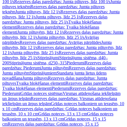
100 l/s
Rezerves daļas paredzētas: Jumta piltuves, līdz 100 l/s
Jumta
piltuves teknēm
Rezerves daļas paredzētas: Jumta piltuves
teknēm
Jumta piltuves, līdz 12 l/s
Rezerves daļas paredzētas: Jumta
piltuves, līdz 12 l/s
Jumta piltuves, līdz 25 l/s
Rezerves daļas
paredzētas: Jumta piltuves, līdz 25 l/s
Tvaika bloķēšanas
elementi
Rezerves daļas paredzētas: Tvaika bloķēšanas
elementi
Jumta piltuvēm, līdz 12 l/s
Rezerves daļas paredzētas: Jumta
piltuvēm, līdz 12 l/s
Jumta piltuvēm, līdz 25 l/s
Avārijas
pārplūdes
Rezerves daļas paredzētas: Avārijas pārplūdes
Jumta
piltuvēm, līdz 12 l/s
Rezerves daļas paredzētas: Jumta piltuvēm, līdz
12 l/s
Jumta piltuvēm, līdz 25 l/s
Rezerves daļas paredzētas: Jumta
piltuvēm, līdz 25 l/s
Stiprinājumi
Stiprinājumu sistēma, d40–
200
Stiprinājumu sistēma, d250–315
Piederumi
Rezerves daļas
paredzētas: Piederumi
Jumta piltuvēm
Rezerves daļas paredzētas:
Jumta piltuvēm
Stiprinājumiem
Standarta jumta lietus ūdens
novadīšana
Jumta piltuves
Rezerves daļas paredzētas: Jumta
piltuves
Tvaika bloķēšanas elementi
Rezerves daļas paredzētas:
Tvaika bloķēšanas elementi
Piederumi
Rezerves daļas paredzētas:
Piederumi
Grīdas noteces sistēmas
Virsmas atūdeņošana iekštelpām
un ārpus telpām
Rezerves daļas paredzētas: Virsmas atūdeņošana
iekštelpām un ārpus telpām
Grīdas noteces balkoniem un terasēm, 10
x 10 cm
Rezerves daļas paredzētas: Grīdas noteces balkoniem un
terasēm, 10 x 10 cm
Grīdas noteces, 13 x 13 cm
Grīdas noteces
balkoniem un terasēm, 13 x 13 cm
Grīdas noteces, 15 x 15
cm
Rezerves daļas paredzētas: Grīdas noteces, 15 x 15