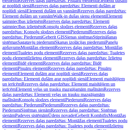
elementi
Rezerves daļas paredzētas: Pisuāru elementi
Elementi dušām
ar noplūdi sienā
Rezerves daļas paredzētas: Elementi dušām ar
noplūdi sienā
Elementi dušām un vannām
Rezerves daļas paredzētas:
Elementi dušām un vannām
Walk-in dušas sienu elementi
Elementi
saimniecības izlietnēm
Rezerves daļas paredzētas: Elementi
saimniecības izlietnēm
Konsoļu slodzes elementi
Rezerves daļas
paredzētas: Konsoļu slodzes elementi
Piederumi
Rezerves daļas
paredzētas: Piederumi
Geberit GIS
Sienas sistēmas
Stiprināšanas
sistēmas
Sagatavju piederumi
Skaņas izolācijas piederumi
Paneļu
apšuvums
Montāžas elementi
Rezerves daļas paredzētas: Montāžas
elementi
Tualetes podu elementi
Rezerves daļas paredzētas: Tualetes
podu elementi
Izlietņu elementi
Rezerves daļas paredzētas: Izlietņu
elementi
Bidē elementi
Rezerves daļas paredzētas: Bidē
elementi
Pisuāru elementi
Rezerves daļas paredzētas: Pisuāru
elementi
Elementi dušām arar noplūdi sienā
Rezerves daļas
paredzētas: Elementi dušām arar noplūdi sienā
Elementi maisītājiem
un ierīcēm
Rezerves daļas paredzētas: Elementi maisītājiem un
ierīcēm
Elementi veļas un trauku mazgājamām mašīnām
Rezerves
daļas paredzētas: Elementi veļas un trauku mazgājamām
mašīnām
Konsoļu slodzes elementi
Piederumi
Rezerves daļas
paredzētas: Piederumi
Piederumi
Rezerves daļas paredzētas:
Piederumi
Sistēmas sienām
Rezerves daļas paredzētas: Sistēmas
sienām
Padeves sistēmām
Ūdens novadei
Geberit Kombifix
Montāžas
elementi
Rezerves daļas paredzētas: Montāžas elementi
Tualetes podu
elementi
Rezerves daļas paredzētas: Tualetes podu elementi
Izlietņu