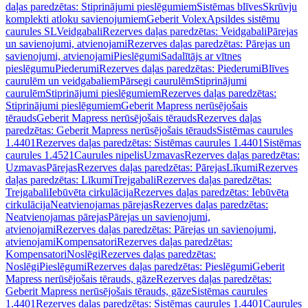
daļas paredzētas: Stiprinājumi pieslēgumiem
Sistēmas blīves
Skrūvju
komplekti atloku savienojumiem
Geberit Volex
Apsildes sistēmu
caurules SL
Veidgabali
Rezerves daļas paredzētas: Veidgabali
Pārejas
un savienojumi, atvienojami
Rezerves daļas paredzētas: Pārejas un
savienojumi, atvienojami
Pieslēgumi
Sadalītājs ar vītnes
pieslēgumu
Piederumi
Rezerves daļas paredzētas: Piederumi
Blīves
caurulēm un veidgabaliem
Pārsegi caurulēm
Stiprinājumi
caurulēm
Stiprinājumi pieslēgumiem
Rezerves daļas paredzētas:
Stiprinājumi pieslēgumiem
Geberit Mapress nerūsējošais
tērauds
Geberit Mapress nerūsējošais tērauds
Rezerves daļas
paredzētas: Geberit Mapress nerūsējošais tērauds
Sistēmas caurules
1.4401
Rezerves daļas paredzētas: Sistēmas caurules 1.4401
Sistēmas
caurules 1.4521
Caurules nipelis
Uzmavas
Rezerves daļas paredzētas:
Uzmavas
Pārejas
Rezerves daļas paredzētas: Pārejas
Līkumi
Rezerves
daļas paredzētas: Līkumi
Trejgabali
Rezerves daļas paredzētas:
Trejgabali
Iebūvēta cirkulācija
Rezerves daļas paredzētas: Iebūvēta
cirkulācija
Neatvienojamas pārejas
Rezerves daļas paredzētas:
Neatvienojamas pārejas
Pārejas un savienojumi,
atvienojami
Rezerves daļas paredzētas: Pārejas un savienojumi,
atvienojami
Kompensatori
Rezerves daļas paredzētas:
Kompensatori
Noslēgi
Rezerves daļas paredzētas:
Noslēgi
Pieslēgumi
Rezerves daļas paredzētas: Pieslēgumi
Geberit
Mapress nerūsējošais tērauds, gāze
Rezerves daļas paredzētas:
Geberit Mapress nerūsējošais tērauds, gāze
Sistēmas caurules
1.4401
Rezerves daļas paredzētas: Sistēmas caurules 1.4401
Caurules