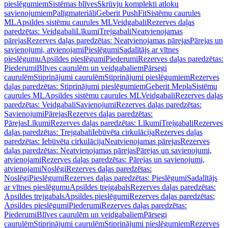
pieslēgumiem
Sistēmas blīves
Skrūvju komplekti atloku
savienojumiem
Palīgmateriāli
Geberit PushFit
Sistēmu caurules
ML
Apsildes sistēmu caurules ML
Veidgabali
Rezerves daļas
paredzētas: Veidgabali
Līkumi
Trejgabali
Neatvienojamas
pārejas
Rezerves daļas paredzētas: Neatvienojamas pārejas
Pārejas un
savienojumi, atvienojami
Pieslēgumi
Sadalītājs ar vītnes
pieslēgumu
Apsildes pieslēgumi
Piederumi
Rezerves daļas paredzētas:
Piederumi
Blīves caurulēm un veidgabaliem
Pārsegi
caurulēm
Stiprinājumi caurulēm
Stiprinājumi pieslēgumiem
Rezerves
daļas paredzētas: Stiprinājumi pieslēgumiem
Geberit Mepla
Sistēmu
caurules ML
Apsildes sistēmu caurules ML
Veidgabali
Rezerves daļas
paredzētas: Veidgabali
Savienojumi
Rezerves daļas paredzētas:
Savienojumi
Pārejas
Rezerves daļas paredzētas:
Pārejas
Līkumi
Rezerves daļas paredzētas: Līkumi
Trejgabali
Rezerves
daļas paredzētas: Trejgabali
Iebūvēta cirkulācija
Rezerves daļas
paredzētas: Iebūvēta cirkulācija
Neatvienojamas pārejas
Rezerves
daļas paredzētas: Neatvienojamas pārejas
Pārejas un savienojumi,
atvienojami
Rezerves daļas paredzētas: Pārejas un savienojumi,
atvienojami
Noslēgi
Rezerves daļas paredzētas:
Noslēgi
Pieslēgumi
Rezerves daļas paredzētas: Pieslēgumi
Sadalītājs
ar vītnes pieslēgumu
Apsildes trejgabals
Rezerves daļas paredzētas:
Apsildes trejgabals
Apsildes pieslēgumi
Rezerves daļas paredzētas:
Apsildes pieslēgumi
Piederumi
Rezerves daļas paredzētas:
Piederumi
Blīves caurulēm un veidgabaliem
Pārsegi
caurulēm
Stiprinājumi caurulēm
Stiprinājumi pieslēgumiem
Rezerves