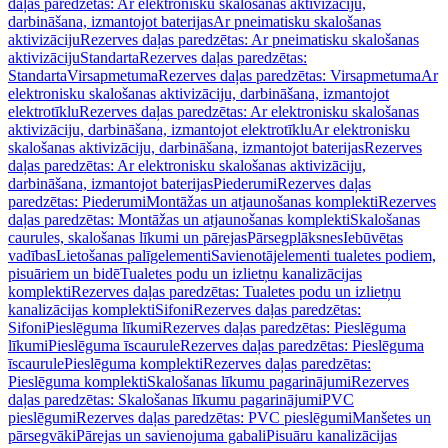
daļas paredzētas: Ar elektronisku skalošanas aktivizāciju,
darbināšana, izmantojot baterijas
Ar pneimatisku skalošanas
aktivizāciju
Rezerves daļas paredzētas: Ar pneimatisku skalošanas
aktivizāciju
Standarta
Rezerves daļas paredzētas:
Standarta
Virsapmetuma
Rezerves daļas paredzētas: Virsapmetuma
Ar
elektronisku skalošanas aktivizāciju, darbināšana, izmantojot
elektrotīklu
Rezerves daļas paredzētas: Ar elektronisku skalošanas
aktivizāciju, darbināšana, izmantojot elektrotīklu
Ar elektronisku
skalošanas aktivizāciju, darbināšana, izmantojot baterijas
Rezerves
daļas paredzētas: Ar elektronisku skalošanas aktivizāciju,
darbināšana, izmantojot baterijas
Piederumi
Rezerves daļas
paredzētas: Piederumi
Montāžas un atjaunošanas komplekti
Rezerves
daļas paredzētas: Montāžas un atjaunošanas komplekti
Skalošanas
caurules, skalošanas līkumi un pārejas
Pārsegplāksnes
Iebūvētas
vadības
Lietošanas palīgelementi
Savienotājelementi tualetes podiem,
pisuāriem un bidē
Tualetes podu un izlietņu kanalizācijas
komplekti
Rezerves daļas paredzētas: Tualetes podu un izlietņu
kanalizācijas komplekti
Sifoni
Rezerves daļas paredzētas:
Sifoni
Pieslēguma līkumi
Rezerves daļas paredzētas: Pieslēguma
līkumi
Pieslēguma īscaurule
Rezerves daļas paredzētas: Pieslēguma
īscaurule
Pieslēguma komplekti
Rezerves daļas paredzētas:
Pieslēguma komplekti
Skalošanas līkumu pagarinājumi
Rezerves
daļas paredzētas: Skalošanas līkumu pagarinājumi
PVC
pieslēgumi
Rezerves daļas paredzētas: PVC pieslēgumi
Manšetes un
pārsegvāki
Pārejas un savienojuma gabali
Pisuāru kanalizācijas