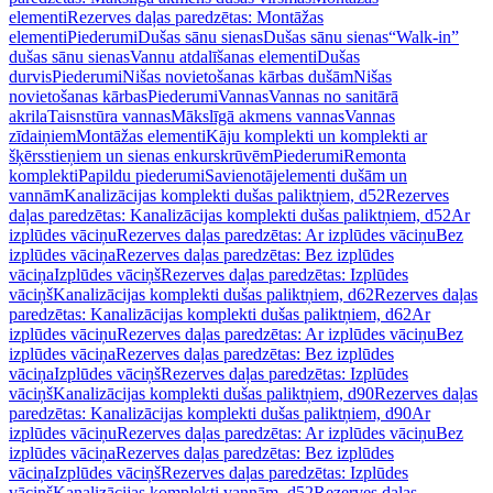
elementi
Rezerves daļas paredzētas: Montāžas
elementi
Piederumi
Dušas sānu sienas
Dušas sānu sienas
“Walk-in”
dušas sānu sienas
Vannu atdalīšanas elementi
Dušas
durvis
Piederumi
Nišas novietošanas kārbas dušām
Nišas
novietošanas kārbas
Piederumi
Vannas
Vannas no sanitārā
akrila
Taisnstūra vannas
Mākslīgā akmens vannas
Vannas
zīdaiņiem
Montāžas elementi
Kāju komplekti un komplekti ar
šķērsstieņiem un sienas enkurskrūvēm
Piederumi
Remonta
komplekti
Papildu piederumi
Savienotājelementi dušām un
vannām
Kanalizācijas komplekti dušas paliktņiem, d52
Rezerves
daļas paredzētas: Kanalizācijas komplekti dušas paliktņiem, d52
Ar
izplūdes vāciņu
Rezerves daļas paredzētas: Ar izplūdes vāciņu
Bez
izplūdes vāciņa
Rezerves daļas paredzētas: Bez izplūdes
vāciņa
Izplūdes vāciņš
Rezerves daļas paredzētas: Izplūdes
vāciņš
Kanalizācijas komplekti dušas paliktņiem, d62
Rezerves daļas
paredzētas: Kanalizācijas komplekti dušas paliktņiem, d62
Ar
izplūdes vāciņu
Rezerves daļas paredzētas: Ar izplūdes vāciņu
Bez
izplūdes vāciņa
Rezerves daļas paredzētas: Bez izplūdes
vāciņa
Izplūdes vāciņš
Rezerves daļas paredzētas: Izplūdes
vāciņš
Kanalizācijas komplekti dušas paliktņiem, d90
Rezerves daļas
paredzētas: Kanalizācijas komplekti dušas paliktņiem, d90
Ar
izplūdes vāciņu
Rezerves daļas paredzētas: Ar izplūdes vāciņu
Bez
izplūdes vāciņa
Rezerves daļas paredzētas: Bez izplūdes
vāciņa
Izplūdes vāciņš
Rezerves daļas paredzētas: Izplūdes
vāciņš
Kanalizācijas komplekti vannām, d52
Rezerves daļas