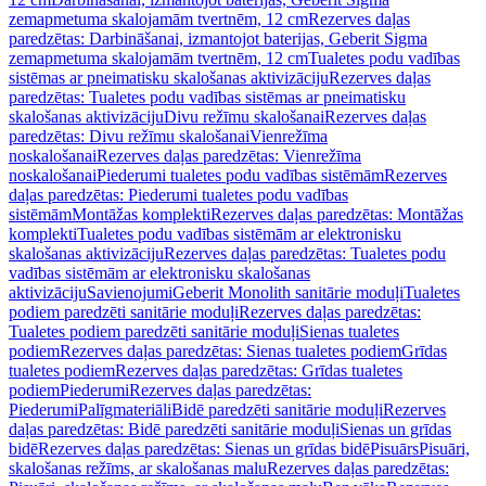
zemapmetuma skalojamām tvertnēm, 12 cm
Rezerves daļas
paredzētas: Darbināšanai, izmantojot baterijas, Geberit Sigma
zemapmetuma skalojamām tvertnēm, 12 cm
Tualetes podu vadības
sistēmas ar pneimatisku skalošanas aktivizāciju
Rezerves daļas
paredzētas: Tualetes podu vadības sistēmas ar pneimatisku
skalošanas aktivizāciju
Divu režīmu skalošanai
Rezerves daļas
paredzētas: Divu režīmu skalošanai
Vienrežīma
noskalošanai
Rezerves daļas paredzētas: Vienrežīma
noskalošanai
Piederumi tualetes podu vadības sistēmām
Rezerves
daļas paredzētas: Piederumi tualetes podu vadības
sistēmām
Montāžas komplekti
Rezerves daļas paredzētas: Montāžas
komplekti
Tualetes podu vadības sistēmām ar elektronisku
skalošanas aktivizāciju
Rezerves daļas paredzētas: Tualetes podu
vadības sistēmām ar elektronisku skalošanas
aktivizāciju
Savienojumi
Geberit Monolith sanitārie moduļi
Tualetes
podiem paredzēti sanitārie moduļi
Rezerves daļas paredzētas:
Tualetes podiem paredzēti sanitārie moduļi
Sienas tualetes
podiem
Rezerves daļas paredzētas: Sienas tualetes podiem
Grīdas
tualetes podiem
Rezerves daļas paredzētas: Grīdas tualetes
podiem
Piederumi
Rezerves daļas paredzētas:
Piederumi
Palīgmateriāli
Bidē paredzēti sanitārie moduļi
Rezerves
daļas paredzētas: Bidē paredzēti sanitārie moduļi
Sienas un grīdas
bidē
Rezerves daļas paredzētas: Sienas un grīdas bidē
Pisuārs
Pisuāri,
skalošanas režīms, ar skalošanas malu
Rezerves daļas paredzētas: