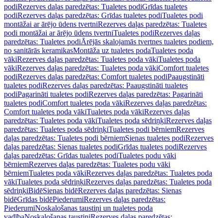
podi
Rezerves daļas paredzētas: Tualetes podi
Grīdas tualetes
podi
Rezerves daļas paredzētas: Grīdas tualetes podi
Tualetes podi
montāžai ar ārējo ūdens tvertni
Rezerves daļas paredzētas: Tualetes
podi montāžai ar ārējo ūdens tvertni
Tualetes podi
Rezerves daļas
paredzētas: Tualetes podi
Ārējās skalojamās tvertnes tualetes podiem,
no sanitārās keramikas
Montāža uz tualetes poda
Tualetes poda
vāki
Rezerves daļas paredzētas: Tualetes poda vāki
Tualetes poda
vāki
Rezerves daļas paredzētas: Tualetes poda vāki
Comfort tualetes
podi
Rezerves daļas paredzētas: Comfort tualetes podi
Paaugstināti
tualetes podi
Rezerves daļas paredzētas: Paaugstināti tualetes
podi
Pagarināti tualetes podi
Rezerves daļas paredzētas: Pagarināti
tualetes podi
Comfort tualetes poda vāki
Rezerves daļas paredzētas:
Comfort tualetes poda vāki
Tualetes poda vāki
Rezerves daļas
paredzētas: Tualetes poda vāki
Tualetes poda sēdriņķi
Rezerves daļas
paredzētas: Tualetes poda sēdriņķi
Tualetes podi bērniem
Rezerves
daļas paredzētas: Tualetes podi bērniem
Sienas tualetes podi
Rezerves
daļas paredzētas: Sienas tualetes podi
Grīdas tualetes podi
Rezerves
daļas paredzētas: Grīdas tualetes podi
Tualetes podu vāki
bērniem
Rezerves daļas paredzētas: Tualetes podu vāki
bērniem
Tualetes poda vāki
Rezerves daļas paredzētas: Tualetes poda
vāki
Tualetes poda sēdriņķi
Rezerves daļas paredzētas: Tualetes poda
sēdriņķi
Bidē
Sienas bidē
Rezerves daļas paredzētas: Sienas
bidē
Grīdas bidē
Piederumi
Rezerves daļas paredzētas:
Piederumi
Noskalošanas taustiņi un tualetes poda
vadība
Noskalošanas taustiņi
Rezerves daļas paredzētas: