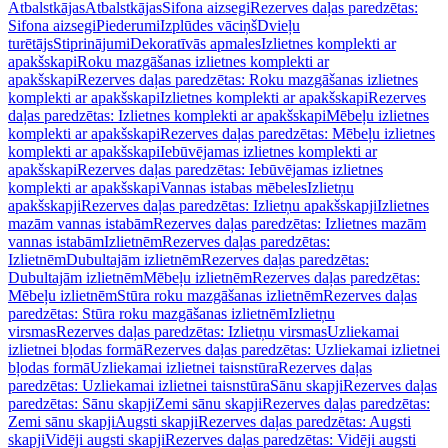
Atbalstkājas
Atbalstkājas
Sifona aizsegi
Rezerves daļas paredzētas:
Sifona aizsegi
Piederumi
Izplūdes vāciņš
Dvieļu
turētājs
Stiprinājumi
Dekoratīvās apmales
Izlietnes komplekti ar
apakšskapi
Roku mazgāšanas izlietnes komplekti ar
apakšskapi
Rezerves daļas paredzētas: Roku mazgāšanas izlietnes
komplekti ar apakšskapi
Izlietnes komplekti ar apakšskapi
Rezerves
daļas paredzētas: Izlietnes komplekti ar apakšskapi
Mēbeļu izlietnes
komplekti ar apakšskapi
Rezerves daļas paredzētas: Mēbeļu izlietnes
komplekti ar apakšskapi
Iebūvējamas izlietnes komplekti ar
apakšskapi
Rezerves daļas paredzētas: Iebūvējamas izlietnes
komplekti ar apakšskapi
Vannas istabas mēbeles
Izlietņu
apakšskapji
Rezerves daļas paredzētas: Izlietņu apakšskapji
Izlietnes
mazām vannas istabām
Rezerves daļas paredzētas: Izlietnes mazām
vannas istabām
Izlietnēm
Rezerves daļas paredzētas:
Izlietnēm
Dubultajām izlietnēm
Rezerves daļas paredzētas:
Dubultajām izlietnēm
Mēbeļu izlietnēm
Rezerves daļas paredzētas:
Mēbeļu izlietnēm
Stūra roku mazgāšanas izlietnēm
Rezerves daļas
paredzētas: Stūra roku mazgāšanas izlietnēm
Izlietņu
virsmas
Rezerves daļas paredzētas: Izlietņu virsmas
Uzliekamai
izlietnei bļodas formā
Rezerves daļas paredzētas: Uzliekamai izlietnei
bļodas formā
Uzliekamai izlietnei taisnstūra
Rezerves daļas
paredzētas: Uzliekamai izlietnei taisnstūra
Sānu skapji
Rezerves daļas
paredzētas: Sānu skapji
Zemi sānu skapji
Rezerves daļas paredzētas:
Zemi sānu skapji
Augsti skapji
Rezerves daļas paredzētas: Augsti
skapji
Vidēji augsti skapji
Rezerves daļas paredzētas: Vidēji augsti