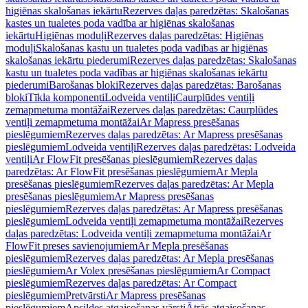
higiēnas skalošanas iekārtu
Rezerves daļas paredzētas: Skalošanas
kastes un tualetes poda vadība ar higiēnas skalošanas
iekārtu
Higiēnas moduļi
Rezerves daļas paredzētas: Higiēnas
moduļi
Skalošanas kastu un tualetes poda vadības ar higiēnas
skalošanas iekārtu piederumi
Rezerves daļas paredzētas: Skalošanas
kastu un tualetes poda vadības ar higiēnas skalošanas iekārtu
piederumi
Barošanas bloki
Rezerves daļas paredzētas: Barošanas
bloki
Tīkla komponenti
Lodveida ventiļi
Caurplūdes ventiļi
zemapmetuma montāžai
Rezerves daļas paredzētas: Caurplūdes
ventiļi zemapmetuma montāžai
Ar Mapress presēšanas
pieslēgumiem
Rezerves daļas paredzētas: Ar Mapress presēšanas
pieslēgumiem
Lodveida ventiļi
Rezerves daļas paredzētas: Lodveida
ventiļi
Ar FlowFit presēšanas pieslēgumiem
Rezerves daļas
paredzētas: Ar FlowFit presēšanas pieslēgumiem
Ar Mepla
presēšanas pieslēgumiem
Rezerves daļas paredzētas: Ar Mepla
presēšanas pieslēgumiem
Ar Mapress presēšanas
pieslēgumiem
Rezerves daļas paredzētas: Ar Mapress presēšanas
pieslēgumiem
Lodveida ventiļi zemapmetuma montāžai
Rezerves
daļas paredzētas: Lodveida ventiļi zemapmetuma montāžai
Ar
FlowFit preses savienojumiem
Ar Mepla presēšanas
pieslēgumiem
Rezerves daļas paredzētas: Ar Mepla presēšanas
pieslēgumiem
Ar Volex presēšanas pieslēgumiem
Ar Compact
pieslēgumiem
Rezerves daļas paredzētas: Ar Compact
pieslēgumiem
Pretvārsti
Ar Mapress presēšanas
pieslēgumiem
Apsildes atgaisošanas vārsti
Ātrās atgaisošanas