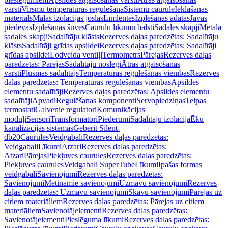
vārsti
Virsmu temperatūras regulēšana
Sistēmu caurule
Ieklāšanas
materiāls
Malas izolācijas joslas
Līmlentes
Izplešanas adatas
Javas
piedevas
Izplešanās šuves
Cauruļu līkumu balsti
Sadales skapji
Metāla
sadales skapji
Sadalītāju klāsts
Rezerves daļas paredzētas: Sadalītāju
klāsts
Sadalītāji grīdas apsildei
Rezerves daļas paredzētas: Sadalītāji
grīdas apsildei
Lodveida ventiļi
Termometrs
Pārejas
Rezerves daļas
paredzētas: Pārejas
Sadalītāju noslēgi
Ātrās atgaisošanas
vārsti
Plūsmas sadalītājs
Temperatūras regulēšanas vienības
Rezerves
daļas paredzētas: Temperatūras regulēšanas vienības
Apsildes
elementu sadalītāji
Rezerves daļas paredzētas: Apsildes elementu
sadalītāji
Apvadi
Regulēšanas komponenti
Servopiedziņas
Telpas
termostati
Galvenie regulatori
Komunikācijas
moduļi
Sensori
Transformatori
Piederumi
Sadalītāju izolācija
Ēku
kanalizācijas sistēmas
Geberit Silent-
db20
Caurules
Veidgabali
Rezerves daļas paredzētas:
Veidgabali
Līkumi
Atzari
Rezerves daļas paredzētas:
Atzari
Pārejas
Piekļuves caurules
Rezerves daļas paredzētas:
Piekļuves caurules
Veidgabali SuperTube
Līkumi
Īpašas formas
veidgabali
Savienojumi
Rezerves daļas paredzētas:
Savienojumi
Metināmie savienojumi
Uzmavu savienojumi
Rezerves
daļas paredzētas: Uzmavu savienojumi
Skavu savienojumi
Pārejas uz
citiem materiāliem
Rezerves daļas paredzētas: Pārejas uz citiem
materiāliem
Savienotājelementi
Rezerves daļas paredzētas:
Savienotājelementi
Pieslēguma līkumi
Rezerves daļas paredzētas: