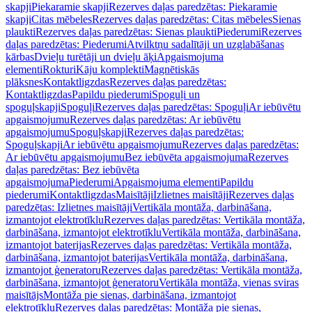
skapji
Piekaramie skapji
Rezerves daļas paredzētas: Piekaramie
skapji
Citas mēbeles
Rezerves daļas paredzētas: Citas mēbeles
Sienas
plaukti
Rezerves daļas paredzētas: Sienas plaukti
Piederumi
Rezerves
daļas paredzētas: Piederumi
Atvilktņu sadalītāji un uzglabāšanas
kārbas
Dvieļu turētāji un dvieļu āķi
Apgaismojuma
elementi
Rokturi
Kāju komplekti
Magnētiskās
plāksnes
Kontaktligzdas
Rezerves daļas paredzētas:
Kontaktligzdas
Papildu piederumi
Spoguļi un
spoguļskapji
Spoguļi
Rezerves daļas paredzētas: Spoguļi
Ar iebūvētu
apgaismojumu
Rezerves daļas paredzētas: Ar iebūvētu
apgaismojumu
Spoguļskapji
Rezerves daļas paredzētas:
Spoguļskapji
Ar iebūvētu apgaismojumu
Rezerves daļas paredzētas:
Ar iebūvētu apgaismojumu
Bez iebūvēta apgaismojuma
Rezerves
daļas paredzētas: Bez iebūvēta
apgaismojuma
Piederumi
Apgaismojuma elementi
Papildu
piederumi
Kontaktligzdas
Maisītāji
Izlietnes maisītāji
Rezerves daļas
paredzētas: Izlietnes maisītāji
Vertikāla montāža, darbināšana,
izmantojot elektrotīklu
Rezerves daļas paredzētas: Vertikāla montāža,
darbināšana, izmantojot elektrotīklu
Vertikāla montāža, darbināšana,
izmantojot baterijas
Rezerves daļas paredzētas: Vertikāla montāža,
darbināšana, izmantojot baterijas
Vertikāla montāža, darbināšana,
izmantojot ģeneratoru
Rezerves daļas paredzētas: Vertikāla montāža,
darbināšana, izmantojot ģeneratoru
Vertikāla montāža, vienas sviras
maisītājs
Montāža pie sienas, darbināšana, izmantojot
elektrotīklu
Rezerves daļas paredzētas: Montāža pie sienas,