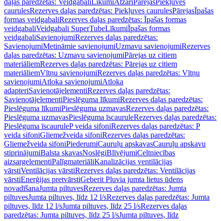
daļas paredzētas: Veidgabali
Līkumi
Atzari
Pārejas
Piekļuves
caurules
Rezerves daļas paredzētas: Piekļuves caurules
Pārejas
Īpašas
formas veidgabali
Rezerves daļas paredzētas: Īpašas formas
veidgabali
Veidgabali SuperTube
Līkumi
Īpašas formas
veidgabali
Savienojumi
Rezerves daļas paredzētas:
Savienojumi
Metināmie savienojumi
Uzmavu savienojumi
Rezerves
daļas paredzētas: Uzmavu savienojumi
Pārejas uz citiem
materiāliem
Rezerves daļas paredzētas: Pārejas uz citiem
materiāliem
Vītņu savienojumi
Rezerves daļas paredzētas: Vītņu
savienojumi
Atloka savienojumi
Atloka
adapteri
Savienotājelementi
Rezerves daļas paredzētas:
Savienotājelementi
Pieslēguma līkumi
Rezerves daļas paredzētas:
Pieslēguma līkumi
Pieslēguma uzmavas
Rezerves daļas paredzētas:
Pieslēguma uzmavas
Pieslēguma īscaurule
Rezerves daļas paredzētas:
Pieslēguma īscaurule
P veida sifoni
Rezerves daļas paredzētas: P
veida sifoni
Gliemežveida sifoni
Rezerves daļas paredzētas:
Gliemežveida sifoni
Piederumi
Cauruļu apskavas
Cauruļu apskavu
stiprinājumi
Balsta skavas
Noslēgi
Blīvējumi
Celtniecības
aizsargelementi
Palīgmateriāli
Kanalizācijas ventilācijas
vārsti
Ventilācijas vārsti
Rezerves daļas paredzētas: Ventilācijas
vārsti
Enerģijas pretvārsti
Geberit Pluvia jumta lietus ūdens
novadīšana
Jumta piltuves
Rezerves daļas paredzētas: Jumta
piltuves
Jumta piltuves, līdz 12 l/s
Rezerves daļas paredzētas: Jumta
piltuves, līdz 12 l/s
Jumta piltuves, līdz 25 l/s
Rezerves daļas
paredzētas: Jumta piltuves, līdz 25 l/s
Jumta piltuves, līdz