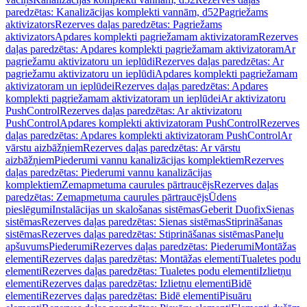
paredzētas: Kanalizācijas komplekti vannām, d52
Pagriežams
aktivizators
Rezerves daļas paredzētas: Pagriežams
aktivizators
Apdares komplekti pagriežamam aktivizatoram
Rezerves
daļas paredzētas: Apdares komplekti pagriežamam aktivizatoram
Ar
pagriežamu aktivizatoru un ieplūdi
Rezerves daļas paredzētas: Ar
pagriežamu aktivizatoru un ieplūdi
Apdares komplekti pagriežamam
aktivizatoram un ieplūdei
Rezerves daļas paredzētas: Apdares
komplekti pagriežamam aktivizatoram un ieplūdei
Ar aktivizatoru
PushControl
Rezerves daļas paredzētas: Ar aktivizatoru
PushControl
Apdares komplekti aktivizatoram PushControl
Rezerves
daļas paredzētas: Apdares komplekti aktivizatoram PushControl
Ar
vārstu aizbāžņiem
Rezerves daļas paredzētas: Ar vārstu
aizbāžņiem
Piederumi vannu kanalizācijas komplektiem
Rezerves
daļas paredzētas: Piederumi vannu kanalizācijas
komplektiem
Zemapmetuma caurules pārtraucējs
Rezerves daļas
paredzētas: Zemapmetuma caurules pārtraucējs
Ūdens
pieslēgumi
Instalācijas un skalošanas sistēmas
Geberit Duofix
Sienas
sistēmas
Rezerves daļas paredzētas: Sienas sistēmas
Stiprināšanas
sistēmas
Rezerves daļas paredzētas: Stiprināšanas sistēmas
Paneļu
apšuvums
Piederumi
Rezerves daļas paredzētas: Piederumi
Montāžas
elementi
Rezerves daļas paredzētas: Montāžas elementi
Tualetes podu
elementi
Rezerves daļas paredzētas: Tualetes podu elementi
Izlietņu
elementi
Rezerves daļas paredzētas: Izlietņu elementi
Bidē
elementi
Rezerves daļas paredzētas: Bidē elementi
Pisuāru