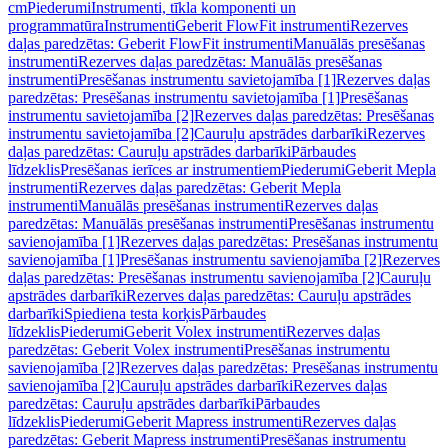
cm
Piederumi
Instrumenti, tīkla komponenti un
programmatūra
Instrumenti
Geberit FlowFit instrumenti
Rezerves
daļas paredzētas: Geberit FlowFit instrumenti
Manuālās presēšanas
instrumenti
Rezerves daļas paredzētas: Manuālās presēšanas
instrumenti
Presēšanas instrumentu savietojamība [1]
Rezerves daļas
paredzētas: Presēšanas instrumentu savietojamība [1]
Presēšanas
instrumentu savietojamība [2]
Rezerves daļas paredzētas: Presēšanas
instrumentu savietojamība [2]
Cauruļu apstrādes darbarīki
Rezerves
daļas paredzētas: Cauruļu apstrādes darbarīki
Pārbaudes
līdzeklis
Presēšanas ierīces ar instrumentiem
Piederumi
Geberit Mepla
instrumenti
Rezerves daļas paredzētas: Geberit Mepla
instrumenti
Manuālās presēšanas instrumenti
Rezerves daļas
paredzētas: Manuālās presēšanas instrumenti
Presēšanas instrumentu
savienojamība [1]
Rezerves daļas paredzētas: Presēšanas instrumentu
savienojamība [1]
Presēšanas instrumentu savienojamība [2]
Rezerves
daļas paredzētas: Presēšanas instrumentu savienojamība [2]
Cauruļu
apstrādes darbarīki
Rezerves daļas paredzētas: Cauruļu apstrādes
darbarīki
Spiediena testa korķis
Pārbaudes
līdzeklis
Piederumi
Geberit Volex instrumenti
Rezerves daļas
paredzētas: Geberit Volex instrumenti
Presēšanas instrumentu
savienojamība [2]
Rezerves daļas paredzētas: Presēšanas instrumentu
savienojamība [2]
Cauruļu apstrādes darbarīki
Rezerves daļas
paredzētas: Cauruļu apstrādes darbarīki
Pārbaudes
līdzeklis
Piederumi
Geberit Mapress instrumenti
Rezerves daļas
paredzētas: Geberit Mapress instrumenti
Presēšanas instrumentu