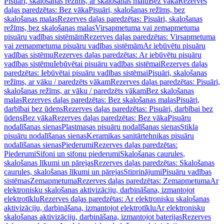
Pisuāri, skalošanas režīms, ar skalošanas malu
Bez vāka
Rezerves
daļas paredzētas: Bez vāka
Pisuāri, skalošanas režīms, bez
skalošanas malas
Rezerves daļas paredzētas: Pisuāri, skalošanas
režīms, bez skalošanas malas
Virsapmetuma vai zemapmetuma
pisuāru vadības sistēmām
Rezerves daļas paredzētas: Virsapmetuma
vai zemapmetuma pisuāru vadības sistēmām
Ar iebūvētu pisuāru
vadības sistēmu
Rezerves daļas paredzētas: Ar iebūvētu pisuāru
vadības sistēmu
Iebūvētai pisuāru vadības sistēmai
Rezerves daļas
paredzētas: Iebūvētai pisuāru vadības sistēmai
Pisuāri, skalošanas
režīms, ar vāku / paredzēts vākam
Rezerves daļas paredzētas: Pisuāri,
skalošanas režīms, ar vāku / paredzēts vākam
Bez skalošanas
malas
Rezerves daļas paredzētas: Bez skalošanas malas
Pisuāri,
darbībai bez ūdens
Rezerves daļas paredzētas: Pisuāri, darbībai bez
ūdens
Bez vāka
Rezerves daļas paredzētas: Bez vāka
Pisuāru
nodalīšanas sienas
Plastmasas pisuāru nodalīšanas sienas
Stikla
pisuāru nodalīšanas sienas
Keramikas sanitārtehnikas pisuāru
nodalīšanas sienas
Piederumi
Rezerves daļas paredzētas:
Piederumi
Sifoni un sifonu piederumi
Skalošanas caurules,
skalošanas līkumi un pārejas
Rezerves daļas paredzētas: Skalošanas
caurules, skalošanas līkumi un pārejas
Stiprinājumi
Pisuāru vadības
sistēmas
Zemapmetuma
Rezerves daļas paredzētas: Zemapmetuma
Ar
elektronisku skalošanas aktivizāciju, darbināšana, izmantojot
elektrotīklu
Rezerves daļas paredzētas: Ar elektronisku skalošanas
aktivizāciju, darbināšana, izmantojot elektrotīklu
Ar elektronisku
skalošanas aktivizāciju, darbināšana, izmantojot baterijas
Rezerves