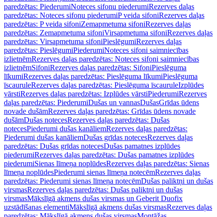
paredzētas: Piederumi
Noteces sifonu piederumi
Rezerves daļas
paredzētas: Noteces sifonu piederumi
P veida sifoni
Rezerves daļas
paredzētas: P veida sifoni
Zemapmetuma sifoni
Rezerves daļas
paredzētas: Zemapmetuma sifoni
Virsapmetuma sifoni
Rezerves daļas
paredzētas: Virsapmetuma sifoni
Pieslēgumi
Rezerves daļas
paredzētas: Pieslēgumi
Piederumi
Noteces sifoni saimniecības
izlietnēm
Rezerves daļas paredzētas: Noteces sifoni saimniecības
izlietnēm
Sifoni
Rezerves daļas paredzētas: Sifoni
Pieslēguma
līkumi
Rezerves daļas paredzētas: Pieslēguma līkumi
Pieslēguma
īscaurule
Rezerves daļas paredzētas: Pieslēguma īscaurule
Izplūdes
vārsti
Rezerves daļas paredzētas: Izplūdes vārsti
Piederumi
Rezerves
daļas paredzētas: Piederumi
Dušas un vannas
Dušas
Grīdas ūdens
novade dušām
Rezerves daļas paredzētas: Grīdas ūdens novade
dušām
Dušas noteces
Rezerves daļas paredzētas: Dušas
noteces
Piederumi dušas kanāliem
Rezerves daļas paredzētas:
Piederumi dušas kanāliem
Dušas grīdas noteces
Rezerves daļas
paredzētas: Dušas grīdas noteces
Dušas pamatnes izplūdes
piederumi
Rezerves daļas paredzētas: Dušas pamatnes izplūdes
piederumi
Sienas līmeņa noplūdes
Rezerves daļas paredzētas: Sienas
līmeņa noplūdes
Piederumi sienas līmeņa notecēm
Rezerves daļas
paredzētas: Piederumi sienas līmeņa notecēm
Dušas paliktņi un dušas
virsmas
Rezerves daļas paredzētas: Dušas paliktņi un dušas
virsmas
Mākslīgā akmens dušas virsmas un Geberit Duofix
uzstādīšanas elementi
Mākslīgā akmens dušas virsmas
Rezerves daļas
paredzētas: Mākslīgā akmens dušas virsmas
Montāžas