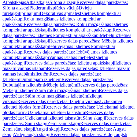
Atbalstkājas
Atbalstkājas
Sifona aizsegi
Rezerves daļas paredzētas:
Sifona aizsegi
Piederumi
Izplūdes vāciņš
Dvieļu
turētājs
Stiprinājumi
Dekoratīvās apmales
Izlietnes komplekti ar
apakšskapi
Roku mazgāšanas izlietnes komplekti ar
apakšskapi
Rezerves daļas paredzētas: Roku mazgāšanas izlietnes
komplekti ar apakšskapi
Izlietnes komplekti ar apakšskapi
Rezerves
daļas paredzētas: Izlietnes komplekti ar apakšskapi
Mēbeļu izlietnes
komplekti ar apakšskapi
Rezerves daļas paredzētas: Mēbeļu izlietnes
komplekti ar apakšskapi
Iebūvējamas izlietnes komplekti ar
apakšskapi
Rezerves daļas paredzētas: Iebūvējamas izlietnes
komplekti ar apakšskapi
Vannas istabas mēbeles
Izlietņu
apakšskapji
Rezerves daļas paredzētas: Izlietņu apakšskapji
Izlietnes
mazām vannas istabām
Rezerves daļas paredzētas: Izlietnes mazām
vannas istabām
Izlietnēm
Rezerves daļas paredzētas:
Izlietnēm
Dubultajām izlietnēm
Rezerves daļas paredzētas:
Dubultajām izlietnēm
Mēbeļu izlietnēm
Rezerves daļas paredzētas:
Mēbeļu izlietnēm
Stūra roku mazgāšanas izlietnēm
Rezerves daļas
paredzētas: Stūra roku mazgāšanas izlietnēm
Izlietņu
virsmas
Rezerves daļas paredzētas: Izlietņu virsmas
Uzliekamai
izlietnei bļodas formā
Rezerves daļas paredzētas: Uzliekamai izlietnei
bļodas formā
Uzliekamai izlietnei taisnstūra
Rezerves daļas
paredzētas: Uzliekamai izlietnei taisnstūra
Sānu skapji
Rezerves daļas
paredzētas: Sānu skapji
Zemi sānu skapji
Rezerves daļas paredzētas:
Zemi sānu skapji
Augsti skapji
Rezerves daļas paredzētas: Augsti
skapji
Vidēji augsti skapji
Rezerves daļas paredzētas: Vidēji augsti