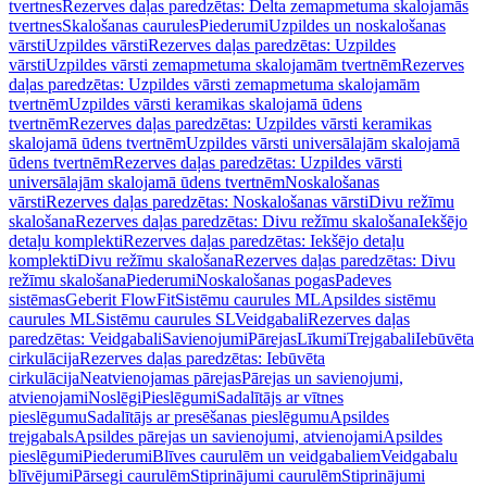
tvertnes
Rezerves daļas paredzētas: Delta zemapmetuma skalojamās
tvertnes
Skalošanas caurules
Piederumi
Uzpildes un noskalošanas
vārsti
Uzpildes vārsti
Rezerves daļas paredzētas: Uzpildes
vārsti
Uzpildes vārsti zemapmetuma skalojamām tvertnēm
Rezerves
daļas paredzētas: Uzpildes vārsti zemapmetuma skalojamām
tvertnēm
Uzpildes vārsti keramikas skalojamā ūdens
tvertnēm
Rezerves daļas paredzētas: Uzpildes vārsti keramikas
skalojamā ūdens tvertnēm
Uzpildes vārsti universālajām skalojamā
ūdens tvertnēm
Rezerves daļas paredzētas: Uzpildes vārsti
universālajām skalojamā ūdens tvertnēm
Noskalošanas
vārsti
Rezerves daļas paredzētas: Noskalošanas vārsti
Divu režīmu
skalošana
Rezerves daļas paredzētas: Divu režīmu skalošana
Iekšējo
detaļu komplekti
Rezerves daļas paredzētas: Iekšējo detaļu
komplekti
Divu režīmu skalošana
Rezerves daļas paredzētas: Divu
režīmu skalošana
Piederumi
Noskalošanas pogas
Padeves
sistēmas
Geberit FlowFit
Sistēmu caurules ML
Apsildes sistēmu
caurules ML
Sistēmu caurules SL
Veidgabali
Rezerves daļas
paredzētas: Veidgabali
Savienojumi
Pārejas
Līkumi
Trejgabali
Iebūvēta
cirkulācija
Rezerves daļas paredzētas: Iebūvēta
cirkulācija
Neatvienojamas pārejas
Pārejas un savienojumi,
atvienojami
Noslēgi
Pieslēgumi
Sadalītājs ar vītnes
pieslēgumu
Sadalītājs ar presēšanas pieslēgumu
Apsildes
trejgabals
Apsildes pārejas un savienojumi, atvienojami
Apsildes
pieslēgumi
Piederumi
Blīves caurulēm un veidgabaliem
Veidgabalu
blīvējumi
Pārsegi caurulēm
Stiprinājumi caurulēm
Stiprinājumi