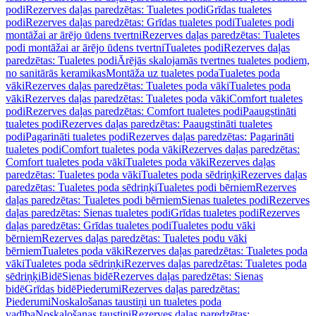
podi
Rezerves daļas paredzētas: Tualetes podi
Grīdas tualetes
podi
Rezerves daļas paredzētas: Grīdas tualetes podi
Tualetes podi
montāžai ar ārējo ūdens tvertni
Rezerves daļas paredzētas: Tualetes
podi montāžai ar ārējo ūdens tvertni
Tualetes podi
Rezerves daļas
paredzētas: Tualetes podi
Ārējās skalojamās tvertnes tualetes podiem,
no sanitārās keramikas
Montāža uz tualetes poda
Tualetes poda
vāki
Rezerves daļas paredzētas: Tualetes poda vāki
Tualetes poda
vāki
Rezerves daļas paredzētas: Tualetes poda vāki
Comfort tualetes
podi
Rezerves daļas paredzētas: Comfort tualetes podi
Paaugstināti
tualetes podi
Rezerves daļas paredzētas: Paaugstināti tualetes
podi
Pagarināti tualetes podi
Rezerves daļas paredzētas: Pagarināti
tualetes podi
Comfort tualetes poda vāki
Rezerves daļas paredzētas:
Comfort tualetes poda vāki
Tualetes poda vāki
Rezerves daļas
paredzētas: Tualetes poda vāki
Tualetes poda sēdriņķi
Rezerves daļas
paredzētas: Tualetes poda sēdriņķi
Tualetes podi bērniem
Rezerves
daļas paredzētas: Tualetes podi bērniem
Sienas tualetes podi
Rezerves
daļas paredzētas: Sienas tualetes podi
Grīdas tualetes podi
Rezerves
daļas paredzētas: Grīdas tualetes podi
Tualetes podu vāki
bērniem
Rezerves daļas paredzētas: Tualetes podu vāki
bērniem
Tualetes poda vāki
Rezerves daļas paredzētas: Tualetes poda
vāki
Tualetes poda sēdriņķi
Rezerves daļas paredzētas: Tualetes poda
sēdriņķi
Bidē
Sienas bidē
Rezerves daļas paredzētas: Sienas
bidē
Grīdas bidē
Piederumi
Rezerves daļas paredzētas:
Piederumi
Noskalošanas taustiņi un tualetes poda
vadība
Noskalošanas taustiņi
Rezerves daļas paredzētas: