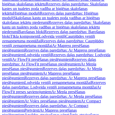
higiēnas skalošanas iekārtu
Rezerves daļas paredzētas: Skalošanas
kastes un tualetes poda vadība ar higiēnas skalošanas
iekārtu
Higiēnas moduļi
Rezerves daļas paredzētas: Higiēnas
moduļi
Skalošanas kastu un tualetes poda vadības ar higiēnas
skalošanas iekārtu piederumi
Rezerves daļas paredzētas: Skalošanas
kastu un tualetes poda vadības ar higiēnas skalošanas iekārtu
piederumi
Barošanas bloki
Rezerves daļas paredzētas: Barošanas
bloki
Tīkla komponenti
Lodveida ventiļi
Caurplūdes ventiļi
zemapmetuma montāžai
Rezerves daļas paredzētas: Caurplūdes
ventiļi zemapmetuma montāžai
Ar Mapress presēšanas
pieslēgumiem
Rezerves daļas paredzētas: Ar Mapress presēšanas
pieslēgumiem
Lodveida ventiļi
Rezerves daļas paredzētas: Lodveida
ventiļi
Ar FlowFit presēšanas pieslēgumiem
Rezerves daļas
paredzētas: Ar FlowFit presēšanas pieslēgumiem
Ar Mepla
presēšanas pieslēgumiem
Rezerves daļas paredzētas: Ar Mepla
presēšanas pieslēgumiem
Ar Mapress presēšanas
pieslēgumiem
Rezerves daļas paredzētas: Ar Mapress presēšanas
pieslēgumiem
Lodveida ventiļi zemapmetuma montāžai
Rezerves
daļas paredzētas: Lodveida ventiļi zemapmetuma montāžai
Ar
FlowFit preses savienojumiem
Ar Mepla presēšanas
pieslēgumiem
Rezerves daļas paredzētas: Ar Mepla presēšanas
pieslēgumiem
Ar Volex presēšanas pieslēgumiem
Ar Compact
pieslēgumiem
Rezerves daļas paredzētas: Ar Compact
pieslēgumiem
Pretvārsti
Ar Mapress presēšanas
pieslēgumiem
Apsildes atgaisošanas vārsti
Ātrās atgaisošanas