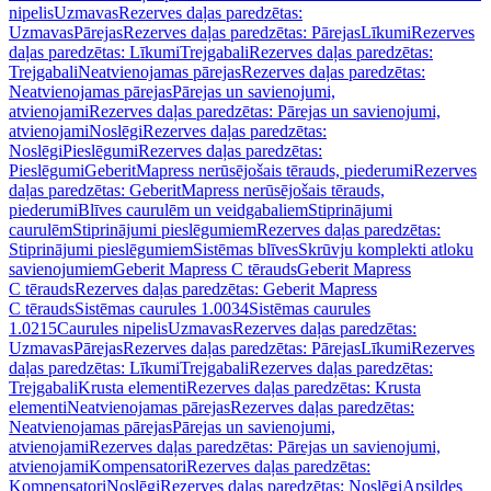
nipelis
Uzmavas
Rezerves daļas paredzētas:
Uzmavas
Pārejas
Rezerves daļas paredzētas: Pārejas
Līkumi
Rezerves
daļas paredzētas: Līkumi
Trejgabali
Rezerves daļas paredzētas:
Trejgabali
Neatvienojamas pārejas
Rezerves daļas paredzētas:
Neatvienojamas pārejas
Pārejas un savienojumi,
atvienojami
Rezerves daļas paredzētas: Pārejas un savienojumi,
atvienojami
Noslēgi
Rezerves daļas paredzētas:
Noslēgi
Pieslēgumi
Rezerves daļas paredzētas:
Pieslēgumi
GeberitMapress nerūsējošais tērauds, piederumi
Rezerves
daļas paredzētas: GeberitMapress nerūsējošais tērauds,
piederumi
Blīves caurulēm un veidgabaliem
Stiprinājumi
caurulēm
Stiprinājumi pieslēgumiem
Rezerves daļas paredzētas:
Stiprinājumi pieslēgumiem
Sistēmas blīves
Skrūvju komplekti atloku
savienojumiem
Geberit Mapress C tērauds
Geberit Mapress
C tērauds
Rezerves daļas paredzētas: Geberit Mapress
C tērauds
Sistēmas caurules 1.0034
Sistēmas caurules
1.0215
Caurules nipelis
Uzmavas
Rezerves daļas paredzētas:
Uzmavas
Pārejas
Rezerves daļas paredzētas: Pārejas
Līkumi
Rezerves
daļas paredzētas: Līkumi
Trejgabali
Rezerves daļas paredzētas:
Trejgabali
Krusta elementi
Rezerves daļas paredzētas: Krusta
elementi
Neatvienojamas pārejas
Rezerves daļas paredzētas:
Neatvienojamas pārejas
Pārejas un savienojumi,
atvienojami
Rezerves daļas paredzētas: Pārejas un savienojumi,
atvienojami
Kompensatori
Rezerves daļas paredzētas:
Kompensatori
Noslēgi
Rezerves daļas paredzētas: Noslēgi
Apsildes