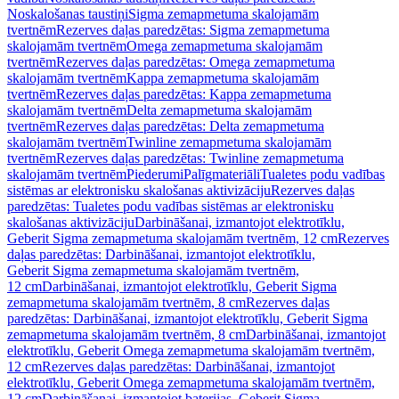
Noskalošanas taustiņi
Sigma zemapmetuma skalojamām
tvertnēm
Rezerves daļas paredzētas: Sigma zemapmetuma
skalojamām tvertnēm
Omega zemapmetuma skalojamām
tvertnēm
Rezerves daļas paredzētas: Omega zemapmetuma
skalojamām tvertnēm
Kappa zemapmetuma skalojamām
tvertnēm
Rezerves daļas paredzētas: Kappa zemapmetuma
skalojamām tvertnēm
Delta zemapmetuma skalojamām
tvertnēm
Rezerves daļas paredzētas: Delta zemapmetuma
skalojamām tvertnēm
Twinline zemapmetuma skalojamām
tvertnēm
Rezerves daļas paredzētas: Twinline zemapmetuma
skalojamām tvertnēm
Piederumi
Palīgmateriāli
Tualetes podu vadības
sistēmas ar elektronisku skalošanas aktivizāciju
Rezerves daļas
paredzētas: Tualetes podu vadības sistēmas ar elektronisku
skalošanas aktivizāciju
Darbināšanai, izmantojot elektrotīklu,
Geberit Sigma zemapmetuma skalojamām tvertnēm, 12 cm
Rezerves
daļas paredzētas: Darbināšanai, izmantojot elektrotīklu,
Geberit Sigma zemapmetuma skalojamām tvertnēm,
12 cm
Darbināšanai, izmantojot elektrotīklu, Geberit Sigma
zemapmetuma skalojamām tvertnēm, 8 cm
Rezerves daļas
paredzētas: Darbināšanai, izmantojot elektrotīklu, Geberit Sigma
zemapmetuma skalojamām tvertnēm, 8 cm
Darbināšanai, izmantojot
elektrotīklu, Geberit Omega zemapmetuma skalojamām tvertnēm,
12 cm
Rezerves daļas paredzētas: Darbināšanai, izmantojot
elektrotīklu, Geberit Omega zemapmetuma skalojamām tvertnēm,
12 cm
Darbināšanai, izmantojot baterijas, Geberit Sigma