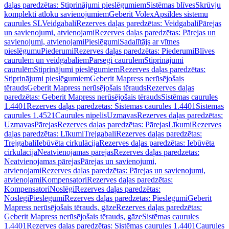
daļas paredzētas: Stiprinājumi pieslēgumiem
Sistēmas blīves
Skrūvju
komplekti atloku savienojumiem
Geberit Volex
Apsildes sistēmu
caurules SL
Veidgabali
Rezerves daļas paredzētas: Veidgabali
Pārejas
un savienojumi, atvienojami
Rezerves daļas paredzētas: Pārejas un
savienojumi, atvienojami
Pieslēgumi
Sadalītājs ar vītnes
pieslēgumu
Piederumi
Rezerves daļas paredzētas: Piederumi
Blīves
caurulēm un veidgabaliem
Pārsegi caurulēm
Stiprinājumi
caurulēm
Stiprinājumi pieslēgumiem
Rezerves daļas paredzētas:
Stiprinājumi pieslēgumiem
Geberit Mapress nerūsējošais
tērauds
Geberit Mapress nerūsējošais tērauds
Rezerves daļas
paredzētas: Geberit Mapress nerūsējošais tērauds
Sistēmas caurules
1.4401
Rezerves daļas paredzētas: Sistēmas caurules 1.4401
Sistēmas
caurules 1.4521
Caurules nipelis
Uzmavas
Rezerves daļas paredzētas:
Uzmavas
Pārejas
Rezerves daļas paredzētas: Pārejas
Līkumi
Rezerves
daļas paredzētas: Līkumi
Trejgabali
Rezerves daļas paredzētas:
Trejgabali
Iebūvēta cirkulācija
Rezerves daļas paredzētas: Iebūvēta
cirkulācija
Neatvienojamas pārejas
Rezerves daļas paredzētas:
Neatvienojamas pārejas
Pārejas un savienojumi,
atvienojami
Rezerves daļas paredzētas: Pārejas un savienojumi,
atvienojami
Kompensatori
Rezerves daļas paredzētas:
Kompensatori
Noslēgi
Rezerves daļas paredzētas:
Noslēgi
Pieslēgumi
Rezerves daļas paredzētas: Pieslēgumi
Geberit
Mapress nerūsējošais tērauds, gāze
Rezerves daļas paredzētas:
Geberit Mapress nerūsējošais tērauds, gāze
Sistēmas caurules
1.4401
Rezerves daļas paredzētas: Sistēmas caurules 1.4401
Caurules