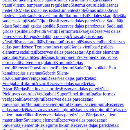
vārsti
Virsmu temperatūras regulēšana
Sistēmu caurule
Ieklāšanas
materiāls
Malas izolācijas joslas
Līmlentes
Izplešanas adatas
Javas
piedevas
Izplešanās šuves
Cauruļu līkumu balsti
Sadales skapji
Metāla
sadales skapji
Sadalītāju klāsts
Rezerves daļas paredzētas: Sadalītāju
klāsts
Sadalītāji grīdas apsildei
Rezerves daļas paredzētas: Sadalītāji
grīdas apsildei
Lodveida ventiļi
Termometrs
Pārejas
Rezerves daļas
paredzētas: Pārejas
Sadalītāju noslēgi
Ātrās atgaisošanas
vārsti
Plūsmas sadalītājs
Temperatūras regulēšanas vienības
Rezerves
daļas paredzētas: Temperatūras regulēšanas vienības
Apsildes
elementu sadalītāji
Rezerves daļas paredzētas: Apsildes elementu
sadalītāji
Apvadi
Regulēšanas komponenti
Servopiedziņas
Telpas
termostati
Galvenie regulatori
Komunikācijas
moduļi
Sensori
Transformatori
Piederumi
Sadalītāju izolācija
Ēku
kanalizācijas sistēmas
Geberit Silent-
db20
Caurules
Veidgabali
Rezerves daļas paredzētas:
Veidgabali
Līkumi
Atzari
Rezerves daļas paredzētas:
Atzari
Pārejas
Piekļuves caurules
Rezerves daļas paredzētas:
Piekļuves caurules
Veidgabali SuperTube
Līkumi
Īpašas formas
veidgabali
Savienojumi
Rezerves daļas paredzētas:
Savienojumi
Metināmie savienojumi
Uzmavu savienojumi
Rezerves
daļas paredzētas: Uzmavu savienojumi
Skavu savienojumi
Pārejas uz
citiem materiāliem
Rezerves daļas paredzētas: Pārejas uz citiem
materiāliem
Savienotājelementi
Rezerves daļas paredzētas:
Savienotājelementi
Pieslēguma līkumi
Rezerves daļas paredzētas: