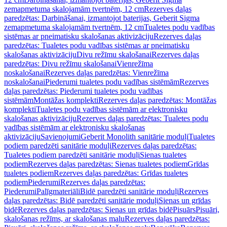
zemapmetuma skalojamām tvertnēm, 12 cm
Rezerves daļas
paredzētas: Darbināšanai, izmantojot baterijas, Geberit Sigma
zemapmetuma skalojamām tvertnēm, 12 cm
Tualetes podu vadības
sistēmas ar pneimatisku skalošanas aktivizāciju
Rezerves daļas
paredzētas: Tualetes podu vadības sistēmas ar pneimatisku
skalošanas aktivizāciju
Divu režīmu skalošanai
Rezerves daļas
paredzētas: Divu režīmu skalošanai
Vienrežīma
noskalošanai
Rezerves daļas paredzētas: Vienrežīma
noskalošanai
Piederumi tualetes podu vadības sistēmām
Rezerves
daļas paredzētas: Piederumi tualetes podu vadības
sistēmām
Montāžas komplekti
Rezerves daļas paredzētas: Montāžas
komplekti
Tualetes podu vadības sistēmām ar elektronisku
skalošanas aktivizāciju
Rezerves daļas paredzētas: Tualetes podu
vadības sistēmām ar elektronisku skalošanas
aktivizāciju
Savienojumi
Geberit Monolith sanitārie moduļi
Tualetes
podiem paredzēti sanitārie moduļi
Rezerves daļas paredzētas:
Tualetes podiem paredzēti sanitārie moduļi
Sienas tualetes
podiem
Rezerves daļas paredzētas: Sienas tualetes podiem
Grīdas
tualetes podiem
Rezerves daļas paredzētas: Grīdas tualetes
podiem
Piederumi
Rezerves daļas paredzētas:
Piederumi
Palīgmateriāli
Bidē paredzēti sanitārie moduļi
Rezerves
daļas paredzētas: Bidē paredzēti sanitārie moduļi
Sienas un grīdas
bidē
Rezerves daļas paredzētas: Sienas un grīdas bidē
Pisuārs
Pisuāri,
skalošanas režīms, ar skalošanas malu
Rezerves daļas paredzētas: