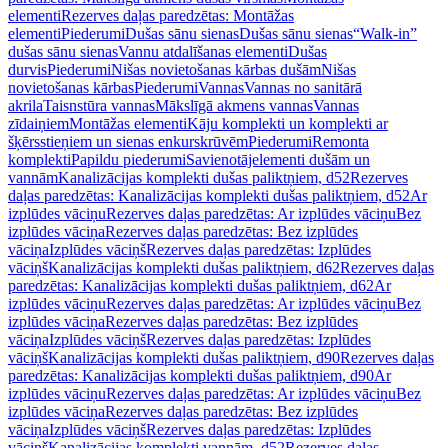
elementi
Rezerves daļas paredzētas: Montāžas
elementi
Piederumi
Dušas sānu sienas
Dušas sānu sienas
“Walk-in”
dušas sānu sienas
Vannu atdalīšanas elementi
Dušas
durvis
Piederumi
Nišas novietošanas kārbas dušām
Nišas
novietošanas kārbas
Piederumi
Vannas
Vannas no sanitārā
akrila
Taisnstūra vannas
Mākslīgā akmens vannas
Vannas
zīdaiņiem
Montāžas elementi
Kāju komplekti un komplekti ar
šķērsstieņiem un sienas enkurskrūvēm
Piederumi
Remonta
komplekti
Papildu piederumi
Savienotājelementi dušām un
vannām
Kanalizācijas komplekti dušas paliktņiem, d52
Rezerves
daļas paredzētas: Kanalizācijas komplekti dušas paliktņiem, d52
Ar
izplūdes vāciņu
Rezerves daļas paredzētas: Ar izplūdes vāciņu
Bez
izplūdes vāciņa
Rezerves daļas paredzētas: Bez izplūdes
vāciņa
Izplūdes vāciņš
Rezerves daļas paredzētas: Izplūdes
vāciņš
Kanalizācijas komplekti dušas paliktņiem, d62
Rezerves daļas
paredzētas: Kanalizācijas komplekti dušas paliktņiem, d62
Ar
izplūdes vāciņu
Rezerves daļas paredzētas: Ar izplūdes vāciņu
Bez
izplūdes vāciņa
Rezerves daļas paredzētas: Bez izplūdes
vāciņa
Izplūdes vāciņš
Rezerves daļas paredzētas: Izplūdes
vāciņš
Kanalizācijas komplekti dušas paliktņiem, d90
Rezerves daļas
paredzētas: Kanalizācijas komplekti dušas paliktņiem, d90
Ar
izplūdes vāciņu
Rezerves daļas paredzētas: Ar izplūdes vāciņu
Bez
izplūdes vāciņa
Rezerves daļas paredzētas: Bez izplūdes
vāciņa
Izplūdes vāciņš
Rezerves daļas paredzētas: Izplūdes
vāciņš
Kanalizācijas komplekti vannām, d52
Rezerves daļas