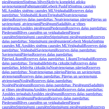
pieslēgumiem
Sistēmas blīves
Skrūvju komplekti atloku
savienojumiem
Palīgmateriāli
Geberit PushFit
Sistēmu caurules
ML
Apsildes sistēmu caurules ML
Veidgabali
Rezerves daļas
paredzētas: Veidgabali
Līkumi
Trejgabali
Neatvienojamas
pārejas
Rezerves daļas paredzētas: Neatvienojamas pārejas
Pārejas un
savienojumi, atvienojami
Pieslēgumi
Sadalītājs ar vītnes
pieslēgumu
Apsildes pieslēgumi
Piederumi
Rezerves daļas paredzētas:
Piederumi
Blīves caurulēm un veidgabaliem
Pārsegi
caurulēm
Stiprinājumi caurulēm
Stiprinājumi pieslēgumiem
Rezerves
daļas paredzētas: Stiprinājumi pieslēgumiem
Geberit Mepla
Sistēmu
caurules ML
Apsildes sistēmu caurules ML
Veidgabali
Rezerves daļas
paredzētas: Veidgabali
Savienojumi
Rezerves daļas paredzētas:
Savienojumi
Pārejas
Rezerves daļas paredzētas:
Pārejas
Līkumi
Rezerves daļas paredzētas: Līkumi
Trejgabali
Rezerves
daļas paredzētas: Trejgabali
Iebūvēta cirkulācija
Rezerves daļas
paredzētas: Iebūvēta cirkulācija
Neatvienojamas pārejas
Rezerves
daļas paredzētas: Neatvienojamas pārejas
Pārejas un savienojumi,
atvienojami
Rezerves daļas paredzētas: Pārejas un savienojumi,
atvienojami
Noslēgi
Rezerves daļas paredzētas:
Noslēgi
Pieslēgumi
Rezerves daļas paredzētas: Pieslēgumi
Sadalītājs
ar vītnes pieslēgumu
Apsildes trejgabals
Rezerves daļas paredzētas:
Apsildes trejgabals
Apsildes pieslēgumi
Rezerves daļas paredzētas:
Apsildes pieslēgumi
Piederumi
Rezerves daļas paredzētas:
Piederumi
Blīves caurulēm un veidgabaliem
Pārsegi
caurulēm
Stiprinājumi caurulēm
Stiprinājumi pieslēgumiem
Rezerves