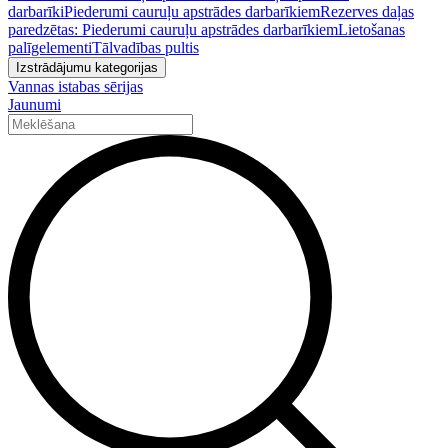
darbarīki
Piederumi cauruļu apstrādes darbarīkiem
Rezerves daļas
paredzētas: Piederumi cauruļu apstrādes darbarīkiem
Lietošanas
palīgelementi
Tālvadības pultis
Izstrādājumu kategorijas
Vannas istabas sērijas
Jaunumi