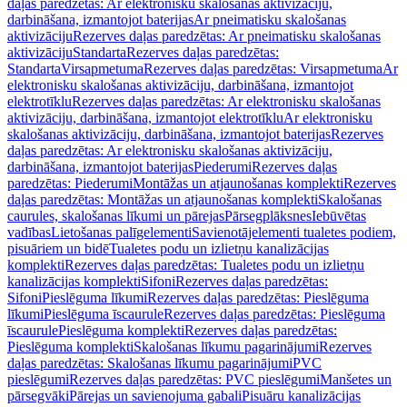
daļas paredzētas: Ar elektronisku skalošanas aktivizāciju,
darbināšana, izmantojot baterijas
Ar pneimatisku skalošanas
aktivizāciju
Rezerves daļas paredzētas: Ar pneimatisku skalošanas
aktivizāciju
Standarta
Rezerves daļas paredzētas:
Standarta
Virsapmetuma
Rezerves daļas paredzētas: Virsapmetuma
Ar
elektronisku skalošanas aktivizāciju, darbināšana, izmantojot
elektrotīklu
Rezerves daļas paredzētas: Ar elektronisku skalošanas
aktivizāciju, darbināšana, izmantojot elektrotīklu
Ar elektronisku
skalošanas aktivizāciju, darbināšana, izmantojot baterijas
Rezerves
daļas paredzētas: Ar elektronisku skalošanas aktivizāciju,
darbināšana, izmantojot baterijas
Piederumi
Rezerves daļas
paredzētas: Piederumi
Montāžas un atjaunošanas komplekti
Rezerves
daļas paredzētas: Montāžas un atjaunošanas komplekti
Skalošanas
caurules, skalošanas līkumi un pārejas
Pārsegplāksnes
Iebūvētas
vadības
Lietošanas palīgelementi
Savienotājelementi tualetes podiem,
pisuāriem un bidē
Tualetes podu un izlietņu kanalizācijas
komplekti
Rezerves daļas paredzētas: Tualetes podu un izlietņu
kanalizācijas komplekti
Sifoni
Rezerves daļas paredzētas:
Sifoni
Pieslēguma līkumi
Rezerves daļas paredzētas: Pieslēguma
līkumi
Pieslēguma īscaurule
Rezerves daļas paredzētas: Pieslēguma
īscaurule
Pieslēguma komplekti
Rezerves daļas paredzētas:
Pieslēguma komplekti
Skalošanas līkumu pagarinājumi
Rezerves
daļas paredzētas: Skalošanas līkumu pagarinājumi
PVC
pieslēgumi
Rezerves daļas paredzētas: PVC pieslēgumi
Manšetes un
pārsegvāki
Pārejas un savienojuma gabali
Pisuāru kanalizācijas