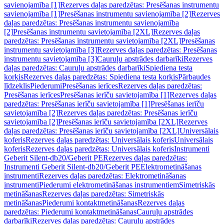
savienojamība [1]
Rezerves daļas paredzētas: Presēšanas instrumentu
savienojamība [1]
Presēšanas instrumentu savienojamība [2]
Rezerves
daļas paredzētas: Presēšanas instrumentu savienojamība
[2]
Presēšanas instrumentu savietojamība [2XL]
Rezerves daļas
paredzētas: Presēšanas instrumentu savietojamība [2XL]
Presēšanas
instrumentu savietojamība [3]
Rezerves daļas paredzētas: Presēšanas
instrumentu savietojamība [3]
Cauruļu apstrādes darbarīki
Rezerves
daļas paredzētas: Cauruļu apstrādes darbarīki
Spiediena testa
korķis
Rezerves daļas paredzētas: Spiediena testa korķis
Pārbaudes
līdzeklis
Piederumi
Presēšanas ierīces
Rezerves daļas paredzētas:
Presēšanas ierīces
Presēšanas ierīču savietojamība [1]
Rezerves daļas
paredzētas: Presēšanas ierīču savietojamība [1]
Presēšanas ierīču
savietojamība [2]
Rezerves daļas paredzētas: Presēšanas ierīču
savietojamība [2]
Presēšanas ierīču savietojamība [2XL]
Rezerves
daļas paredzētas: Presēšanas ierīču savietojamība [2XL]
Universālais
koferis
Rezerves daļas paredzētas: Universālais koferis
Universālais
koferis
Rezerves daļas paredzētas: Universālais koferis
Instrumenti
Geberit Silent-db20/Geberit PE
Rezerves daļas paredzētas:
Instrumenti Geberit Silent-db20/Geberit PE
Elektrometināšanas
instrumenti
Rezerves daļas paredzētas: Elektrometināšanas
instrumenti
Piederumi elektrometināšanas instrumentiem
Simetriskās
metināšanas
Rezerves daļas paredzētas: Simetriskās
metināšanas
Piederumi kontaktmetināšanas
Rezerves daļas
paredzētas: Piederumi kontaktmetināšanas
Cauruļu apstrādes
darbarīki
Rezerves daļas paredzētas: Cauruļu apstrādes