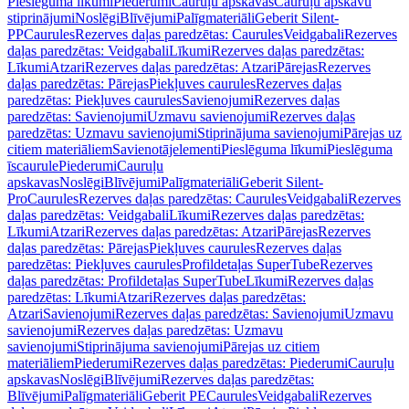
Pieslēguma līkumi
Piederumi
Cauruļu apskavas
Cauruļu apskavu
stiprinājumi
Noslēgi
Blīvējumi
Palīgmateriāli
Geberit Silent-
PP
Caurules
Rezerves daļas paredzētas: Caurules
Veidgabali
Rezerves
daļas paredzētas: Veidgabali
Līkumi
Rezerves daļas paredzētas:
Līkumi
Atzari
Rezerves daļas paredzētas: Atzari
Pārejas
Rezerves
daļas paredzētas: Pārejas
Piekļuves caurules
Rezerves daļas
paredzētas: Piekļuves caurules
Savienojumi
Rezerves daļas
paredzētas: Savienojumi
Uzmavu savienojumi
Rezerves daļas
paredzētas: Uzmavu savienojumi
Stiprinājuma savienojumi
Pārejas uz
citiem materiāliem
Savienotājelementi
Pieslēguma līkumi
Pieslēguma
īscaurule
Piederumi
Cauruļu
apskavas
Noslēgi
Blīvējumi
Palīgmateriāli
Geberit Silent-
Pro
Caurules
Rezerves daļas paredzētas: Caurules
Veidgabali
Rezerves
daļas paredzētas: Veidgabali
Līkumi
Rezerves daļas paredzētas:
Līkumi
Atzari
Rezerves daļas paredzētas: Atzari
Pārejas
Rezerves
daļas paredzētas: Pārejas
Piekļuves caurules
Rezerves daļas
paredzētas: Piekļuves caurules
Profildetaļas SuperTube
Rezerves
daļas paredzētas: Profildetaļas SuperTube
Līkumi
Rezerves daļas
paredzētas: Līkumi
Atzari
Rezerves daļas paredzētas:
Atzari
Savienojumi
Rezerves daļas paredzētas: Savienojumi
Uzmavu
savienojumi
Rezerves daļas paredzētas: Uzmavu
savienojumi
Stiprinājuma savienojumi
Pārejas uz citiem
materiāliem
Piederumi
Rezerves daļas paredzētas: Piederumi
Cauruļu
apskavas
Noslēgi
Blīvējumi
Rezerves daļas paredzētas:
Blīvējumi
Palīgmateriāli
Geberit PE
Caurules
Veidgabali
Rezerves