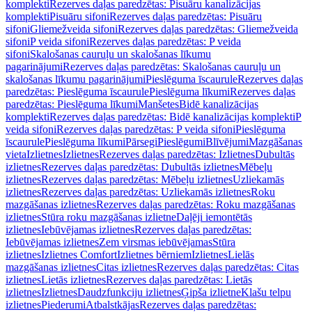
komplekti
Rezerves daļas paredzētas: Pisuāru kanalizācijas
komplekti
Pisuāru sifoni
Rezerves daļas paredzētas: Pisuāru
sifoni
Gliemežveida sifoni
Rezerves daļas paredzētas: Gliemežveida
sifoni
P veida sifoni
Rezerves daļas paredzētas: P veida
sifoni
Skalošanas cauruļu un skalošanas līkumu
pagarinājumi
Rezerves daļas paredzētas: Skalošanas cauruļu un
skalošanas līkumu pagarinājumi
Pieslēguma īscaurule
Rezerves daļas
paredzētas: Pieslēguma īscaurule
Pieslēguma līkumi
Rezerves daļas
paredzētas: Pieslēguma līkumi
Manšetes
Bidē kanalizācijas
komplekti
Rezerves daļas paredzētas: Bidē kanalizācijas komplekti
P
veida sifoni
Rezerves daļas paredzētas: P veida sifoni
Pieslēguma
īscaurule
Pieslēguma līkumi
Pārsegi
Pieslēgumi
Blīvējumi
Mazgāšanas
vieta
Izlietnes
Izlietnes
Rezerves daļas paredzētas: Izlietnes
Dubultās
izlietnes
Rezerves daļas paredzētas: Dubultās izlietnes
Mēbeļu
izlietnes
Rezerves daļas paredzētas: Mēbeļu izlietnes
Uzliekamās
izlietnes
Rezerves daļas paredzētas: Uzliekamās izlietnes
Roku
mazgāšanas izlietnes
Rezerves daļas paredzētas: Roku mazgāšanas
izlietnes
Stūra roku mazgāšanas izlietne
Daļēji iemontētās
izlietnes
Iebūvējamas izlietnes
Rezerves daļas paredzētas:
Iebūvējamas izlietnes
Zem virsmas iebūvējamas
Stūra
izlietnes
Izlietnes Comfort
Izlietnes bērniem
Izlietnes
Lielās
mazgāšanas izlietnes
Citas izlietnes
Rezerves daļas paredzētas: Citas
izlietnes
Lietās izlietnes
Rezerves daļas paredzētas: Lietās
izlietnes
Izlietnes
Daudzfunkciju izlietnes
Ģipša izlietne
Klašu telpu
izlietnes
Piederumi
Atbalstkājas
Rezerves daļas paredzētas: