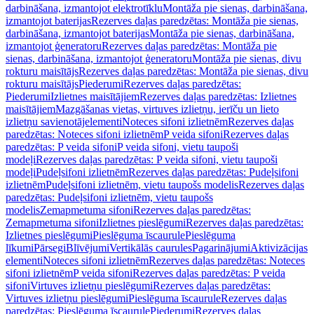
darbināšana, izmantojot elektrotīklu
Montāža pie sienas, darbināšana,
izmantojot baterijas
Rezerves daļas paredzētas: Montāža pie sienas,
darbināšana, izmantojot baterijas
Montāža pie sienas, darbināšana,
izmantojot ģeneratoru
Rezerves daļas paredzētas: Montāža pie
sienas, darbināšana, izmantojot ģeneratoru
Montāža pie sienas, divu
rokturu maisītājs
Rezerves daļas paredzētas: Montāža pie sienas, divu
rokturu maisītājs
Piederumi
Rezerves daļas paredzētas:
Piederumi
Izlietnes maisītājiem
Rezerves daļas paredzētas: Izlietnes
maisītājiem
Mazgāšanas vietas, virtuves izlietņu, ierīču un lieto
izlietņu savienotājelementi
Noteces sifoni izlietnēm
Rezerves daļas
paredzētas: Noteces sifoni izlietnēm
P veida sifoni
Rezerves daļas
paredzētas: P veida sifoni
P veida sifoni, vietu taupoši
modeļi
Rezerves daļas paredzētas: P veida sifoni, vietu taupoši
modeļi
Pudeļsifoni izlietnēm
Rezerves daļas paredzētas: Pudeļsifoni
izlietnēm
Pudeļsifoni izlietnēm, vietu taupošs modelis
Rezerves daļas
paredzētas: Pudeļsifoni izlietnēm, vietu taupošs
modelis
Zemapmetuma sifoni
Rezerves daļas paredzētas:
Zemapmetuma sifoni
Izlietnes pieslēgumi
Rezerves daļas paredzētas:
Izlietnes pieslēgumi
Pieslēguma īscaurule
Pieslēguma
līkumi
Pārsegi
Blīvējumi
Vertikālās caurules
Pagarinājumi
Aktivizācijas
elementi
Noteces sifoni izlietnēm
Rezerves daļas paredzētas: Noteces
sifoni izlietnēm
P veida sifoni
Rezerves daļas paredzētas: P veida
sifoni
Virtuves izlietņu pieslēgumi
Rezerves daļas paredzētas:
Virtuves izlietņu pieslēgumi
Pieslēguma īscaurule
Rezerves daļas
paredzētas: Pieslēguma īscaurule
Piederumi
Rezerves daļas