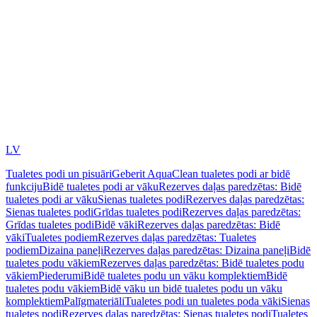
LV
Tualetes podi un pisuāri
Geberit AquaClean tualetes podi ar bidē
funkciju
Bidē tualetes podi ar vāku
Rezerves daļas paredzētas: Bidē
tualetes podi ar vāku
Sienas tualetes podi
Rezerves daļas paredzētas:
Sienas tualetes podi
Grīdas tualetes podi
Rezerves daļas paredzētas:
Grīdas tualetes podi
Bidē vāki
Rezerves daļas paredzētas: Bidē
vāki
Tualetes podiem
Rezerves daļas paredzētas: Tualetes
podiem
Dizaina paneļi
Rezerves daļas paredzētas: Dizaina paneļi
Bidē
tualetes podu vākiem
Rezerves daļas paredzētas: Bidē tualetes podu
vākiem
Piederumi
Bidē tualetes podu un vāku komplektiem
Bidē
tualetes podu vākiem
Bidē vāku un bidē tualetes podu un vāku
komplektiem
Palīgmateriāli
Tualetes podi un tualetes poda vāki
Sienas
tualetes podi
Rezerves daļas paredzētas: Sienas tualetes podi
Tualetes