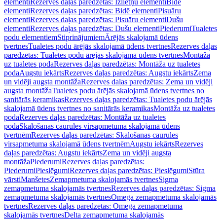
elementi
Rezerves daļas paredzētas: Izlietņu elementi
Bidē
elementi
Rezerves daļas paredzētas: Bidē elementi
Pisuāru
elementi
Rezerves daļas paredzētas: Pisuāru elementi
Dušu
elementi
Rezerves daļas paredzētas: Dušu elementi
Piederumi
Tualetes
podu elementiem
Stiprinājumiem
Ārējās skalojamā ūdens
tvertnes
Tualetes podu ārējās skalojamā ūdens tvertnes
Rezerves daļas
paredzētas: Tualetes podu ārējās skalojamā ūdens tvertnes
Montāža
uz tualetes poda
Rezerves daļas paredzētas: Montāža uz tualetes
poda
Augstu iekārts
Rezerves daļas paredzētas: Augstu iekārts
Zema
un vidēji augsta montāža
Rezerves daļas paredzētas: Zema un vidēji
augsta montāža
Tualetes podu ārējās skalojamā ūdens tvertnes no
sanitārās keramikas
Rezerves daļas paredzētas: Tualetes podu ārējās
skalojamā ūdens tvertnes no sanitārās keramikas
Montāža uz tualetes
poda
Rezerves daļas paredzētas: Montāža uz tualetes
poda
Skalošanas caurules virsapmetuma skalojamā ūdens
tvertnēm
Rezerves daļas paredzētas: Skalošanas caurules
virsapmetuma skalojamā ūdens tvertnēm
Augstu iekārts
Rezerves
daļas paredzētas: Augstu iekārts
Zema un vidēji augsta
montāža
Piederumi
Rezerves daļas paredzētas:
Piederumi
Pieslēgumi
Rezerves daļas paredzētas: Pieslēgumi
Stūra
vārsti
Manšetes
Zemapmetuma skalojamās tvertnes
Sigma
zemapmetuma skalojamās tvertnes
Rezerves daļas paredzētas: Sigma
zemapmetuma skalojamās tvertnes
Omega zemapmetuma skalojamās
tvertnes
Rezerves daļas paredzētas: Omega zemapmetuma
skalojamās tvertnes
Delta zemapmetuma skalojamās