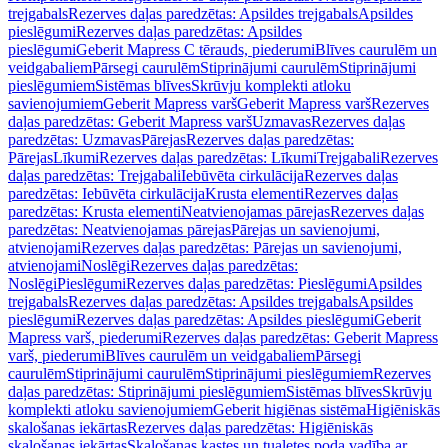
trejgabals
Rezerves daļas paredzētas: Apsildes trejgabals
Apsildes
pieslēgumi
Rezerves daļas paredzētas: Apsildes
pieslēgumi
Geberit Mapress C tērauds, piederumi
Blīves caurulēm un
veidgabaliem
Pārsegi caurulēm
Stiprinājumi caurulēm
Stiprinājumi
pieslēgumiem
Sistēmas blīves
Skrūvju komplekti atloku
savienojumiem
Geberit Mapress varš
Geberit Mapress varš
Rezerves
daļas paredzētas: Geberit Mapress varš
Uzmavas
Rezerves daļas
paredzētas: Uzmavas
Pārejas
Rezerves daļas paredzētas:
Pārejas
Līkumi
Rezerves daļas paredzētas: Līkumi
Trejgabali
Rezerves
daļas paredzētas: Trejgabali
Iebūvēta cirkulācija
Rezerves daļas
paredzētas: Iebūvēta cirkulācija
Krusta elementi
Rezerves daļas
paredzētas: Krusta elementi
Neatvienojamas pārejas
Rezerves daļas
paredzētas: Neatvienojamas pārejas
Pārejas un savienojumi,
atvienojami
Rezerves daļas paredzētas: Pārejas un savienojumi,
atvienojami
Noslēgi
Rezerves daļas paredzētas:
Noslēgi
Pieslēgumi
Rezerves daļas paredzētas: Pieslēgumi
Apsildes
trejgabals
Rezerves daļas paredzētas: Apsildes trejgabals
Apsildes
pieslēgumi
Rezerves daļas paredzētas: Apsildes pieslēgumi
Geberit
Mapress varš, piederumi
Rezerves daļas paredzētas: Geberit Mapress
varš, piederumi
Blīves caurulēm un veidgabaliem
Pārsegi
caurulēm
Stiprinājumi caurulēm
Stiprinājumi pieslēgumiem
Rezerves
daļas paredzētas: Stiprinājumi pieslēgumiem
Sistēmas blīves
Skrūvju
komplekti atloku savienojumiem
Geberit higiēnas sistēma
Higiēniskās
skalošanas iekārtas
Rezerves daļas paredzētas: Higiēniskās
skalošanas iekārtas
Skalošanas kastes un tualetes poda vadība ar