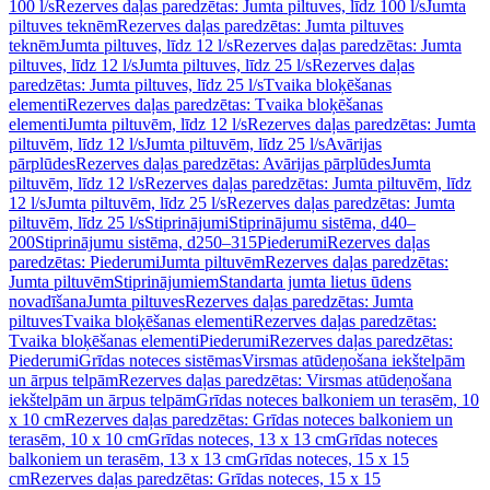
100 l/s
Rezerves daļas paredzētas: Jumta piltuves, līdz 100 l/s
Jumta
piltuves teknēm
Rezerves daļas paredzētas: Jumta piltuves
teknēm
Jumta piltuves, līdz 12 l/s
Rezerves daļas paredzētas: Jumta
piltuves, līdz 12 l/s
Jumta piltuves, līdz 25 l/s
Rezerves daļas
paredzētas: Jumta piltuves, līdz 25 l/s
Tvaika bloķēšanas
elementi
Rezerves daļas paredzētas: Tvaika bloķēšanas
elementi
Jumta piltuvēm, līdz 12 l/s
Rezerves daļas paredzētas: Jumta
piltuvēm, līdz 12 l/s
Jumta piltuvēm, līdz 25 l/s
Avārijas
pārplūdes
Rezerves daļas paredzētas: Avārijas pārplūdes
Jumta
piltuvēm, līdz 12 l/s
Rezerves daļas paredzētas: Jumta piltuvēm, līdz
12 l/s
Jumta piltuvēm, līdz 25 l/s
Rezerves daļas paredzētas: Jumta
piltuvēm, līdz 25 l/s
Stiprinājumi
Stiprinājumu sistēma, d40–
200
Stiprinājumu sistēma, d250–315
Piederumi
Rezerves daļas
paredzētas: Piederumi
Jumta piltuvēm
Rezerves daļas paredzētas:
Jumta piltuvēm
Stiprinājumiem
Standarta jumta lietus ūdens
novadīšana
Jumta piltuves
Rezerves daļas paredzētas: Jumta
piltuves
Tvaika bloķēšanas elementi
Rezerves daļas paredzētas:
Tvaika bloķēšanas elementi
Piederumi
Rezerves daļas paredzētas:
Piederumi
Grīdas noteces sistēmas
Virsmas atūdeņošana iekštelpām
un ārpus telpām
Rezerves daļas paredzētas: Virsmas atūdeņošana
iekštelpām un ārpus telpām
Grīdas noteces balkoniem un terasēm, 10
x 10 cm
Rezerves daļas paredzētas: Grīdas noteces balkoniem un
terasēm, 10 x 10 cm
Grīdas noteces, 13 x 13 cm
Grīdas noteces
balkoniem un terasēm, 13 x 13 cm
Grīdas noteces, 15 x 15
cm
Rezerves daļas paredzētas: Grīdas noteces, 15 x 15