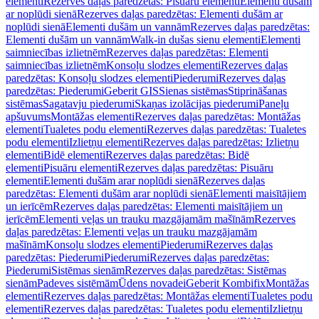
elementi
Rezerves daļas paredzētas: Pisuāru elementi
Elementi dušām
ar noplūdi sienā
Rezerves daļas paredzētas: Elementi dušām ar
noplūdi sienā
Elementi dušām un vannām
Rezerves daļas paredzētas:
Elementi dušām un vannām
Walk-in dušas sienu elementi
Elementi
saimniecības izlietnēm
Rezerves daļas paredzētas: Elementi
saimniecības izlietnēm
Konsoļu slodzes elementi
Rezerves daļas
paredzētas: Konsoļu slodzes elementi
Piederumi
Rezerves daļas
paredzētas: Piederumi
Geberit GIS
Sienas sistēmas
Stiprināšanas
sistēmas
Sagatavju piederumi
Skaņas izolācijas piederumi
Paneļu
apšuvums
Montāžas elementi
Rezerves daļas paredzētas: Montāžas
elementi
Tualetes podu elementi
Rezerves daļas paredzētas: Tualetes
podu elementi
Izlietņu elementi
Rezerves daļas paredzētas: Izlietņu
elementi
Bidē elementi
Rezerves daļas paredzētas: Bidē
elementi
Pisuāru elementi
Rezerves daļas paredzētas: Pisuāru
elementi
Elementi dušām arar noplūdi sienā
Rezerves daļas
paredzētas: Elementi dušām arar noplūdi sienā
Elementi maisītājiem
un ierīcēm
Rezerves daļas paredzētas: Elementi maisītājiem un
ierīcēm
Elementi veļas un trauku mazgājamām mašīnām
Rezerves
daļas paredzētas: Elementi veļas un trauku mazgājamām
mašīnām
Konsoļu slodzes elementi
Piederumi
Rezerves daļas
paredzētas: Piederumi
Piederumi
Rezerves daļas paredzētas:
Piederumi
Sistēmas sienām
Rezerves daļas paredzētas: Sistēmas
sienām
Padeves sistēmām
Ūdens novadei
Geberit Kombifix
Montāžas
elementi
Rezerves daļas paredzētas: Montāžas elementi
Tualetes podu
elementi
Rezerves daļas paredzētas: Tualetes podu elementi
Izlietņu