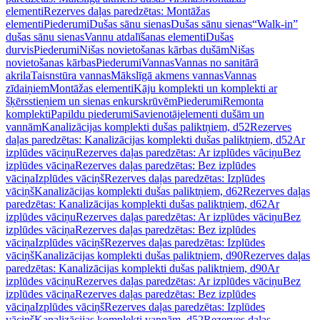
elementi
Rezerves daļas paredzētas: Montāžas
elementi
Piederumi
Dušas sānu sienas
Dušas sānu sienas
“Walk-in”
dušas sānu sienas
Vannu atdalīšanas elementi
Dušas
durvis
Piederumi
Nišas novietošanas kārbas dušām
Nišas
novietošanas kārbas
Piederumi
Vannas
Vannas no sanitārā
akrila
Taisnstūra vannas
Mākslīgā akmens vannas
Vannas
zīdaiņiem
Montāžas elementi
Kāju komplekti un komplekti ar
šķērsstieņiem un sienas enkurskrūvēm
Piederumi
Remonta
komplekti
Papildu piederumi
Savienotājelementi dušām un
vannām
Kanalizācijas komplekti dušas paliktņiem, d52
Rezerves
daļas paredzētas: Kanalizācijas komplekti dušas paliktņiem, d52
Ar
izplūdes vāciņu
Rezerves daļas paredzētas: Ar izplūdes vāciņu
Bez
izplūdes vāciņa
Rezerves daļas paredzētas: Bez izplūdes
vāciņa
Izplūdes vāciņš
Rezerves daļas paredzētas: Izplūdes
vāciņš
Kanalizācijas komplekti dušas paliktņiem, d62
Rezerves daļas
paredzētas: Kanalizācijas komplekti dušas paliktņiem, d62
Ar
izplūdes vāciņu
Rezerves daļas paredzētas: Ar izplūdes vāciņu
Bez
izplūdes vāciņa
Rezerves daļas paredzētas: Bez izplūdes
vāciņa
Izplūdes vāciņš
Rezerves daļas paredzētas: Izplūdes
vāciņš
Kanalizācijas komplekti dušas paliktņiem, d90
Rezerves daļas
paredzētas: Kanalizācijas komplekti dušas paliktņiem, d90
Ar
izplūdes vāciņu
Rezerves daļas paredzētas: Ar izplūdes vāciņu
Bez
izplūdes vāciņa
Rezerves daļas paredzētas: Bez izplūdes
vāciņa
Izplūdes vāciņš
Rezerves daļas paredzētas: Izplūdes
vāciņš
Kanalizācijas komplekti vannām, d52
Rezerves daļas