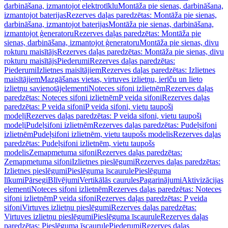
darbināšana, izmantojot elektrotīklu
Montāža pie sienas, darbināšana,
izmantojot baterijas
Rezerves daļas paredzētas: Montāža pie sienas,
darbināšana, izmantojot baterijas
Montāža pie sienas, darbināšana,
izmantojot ģeneratoru
Rezerves daļas paredzētas: Montāža pie
sienas, darbināšana, izmantojot ģeneratoru
Montāža pie sienas, divu
rokturu maisītājs
Rezerves daļas paredzētas: Montāža pie sienas, divu
rokturu maisītājs
Piederumi
Rezerves daļas paredzētas:
Piederumi
Izlietnes maisītājiem
Rezerves daļas paredzētas: Izlietnes
maisītājiem
Mazgāšanas vietas, virtuves izlietņu, ierīču un lieto
izlietņu savienotājelementi
Noteces sifoni izlietnēm
Rezerves daļas
paredzētas: Noteces sifoni izlietnēm
P veida sifoni
Rezerves daļas
paredzētas: P veida sifoni
P veida sifoni, vietu taupoši
modeļi
Rezerves daļas paredzētas: P veida sifoni, vietu taupoši
modeļi
Pudeļsifoni izlietnēm
Rezerves daļas paredzētas: Pudeļsifoni
izlietnēm
Pudeļsifoni izlietnēm, vietu taupošs modelis
Rezerves daļas
paredzētas: Pudeļsifoni izlietnēm, vietu taupošs
modelis
Zemapmetuma sifoni
Rezerves daļas paredzētas:
Zemapmetuma sifoni
Izlietnes pieslēgumi
Rezerves daļas paredzētas:
Izlietnes pieslēgumi
Pieslēguma īscaurule
Pieslēguma
līkumi
Pārsegi
Blīvējumi
Vertikālās caurules
Pagarinājumi
Aktivizācijas
elementi
Noteces sifoni izlietnēm
Rezerves daļas paredzētas: Noteces
sifoni izlietnēm
P veida sifoni
Rezerves daļas paredzētas: P veida
sifoni
Virtuves izlietņu pieslēgumi
Rezerves daļas paredzētas:
Virtuves izlietņu pieslēgumi
Pieslēguma īscaurule
Rezerves daļas
paredzētas: Pieslēguma īscaurule
Piederumi
Rezerves daļas