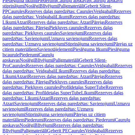
Pieslēguma līkumi
Piederumi
Cauruļu apskavas
Cauruļu apskavu
stiprinājumi
Noslēgi
Blīvējumi
Palīgmateriāli
Geberit Silent-
PP
Caurules
Rezerves daļas paredzētas: Caurules
Veidgabali
Rezerves
daļas paredzētas: Veidgabali
Līkumi
Rezerves daļas paredzētas:
Līkumi
Atzari
Rezerves daļas paredzētas: Atzari
Pārejas
Rezerves
daļas paredzētas: Pārejas
Piekļuves caurules
Rezerves daļas
paredzētas: Piekļuves caurules
Savienojumi
Rezerves daļas
paredzētas: Savienojumi
Uzmavu savienojumi
Rezerves daļas
paredzētas: Uzmavu savienojumi
Stiprinājuma savienojumi
Pārejas uz
citiem materiāliem
Savienotājelementi
Pieslēguma līkumi
Pieslēguma
īscaurule
Piederumi
Cauruļu
apskavas
Noslēgi
Blīvējumi
Palīgmateriāli
Geberit Silent-
Pro
Caurules
Rezerves daļas paredzētas: Caurules
Veidgabali
Rezerves
daļas paredzētas: Veidgabali
Līkumi
Rezerves daļas paredzētas:
Līkumi
Atzari
Rezerves daļas paredzētas: Atzari
Pārejas
Rezerves
daļas paredzētas: Pārejas
Piekļuves caurules
Rezerves daļas
paredzētas: Piekļuves caurules
Profildetaļas SuperTube
Rezerves
daļas paredzētas: Profildetaļas SuperTube
Līkumi
Rezerves daļas
paredzētas: Līkumi
Atzari
Rezerves daļas paredzētas:
Atzari
Savienojumi
Rezerves daļas paredzētas: Savienojumi
Uzmavu
savienojumi
Rezerves daļas paredzētas: Uzmavu
savienojumi
Stiprinājuma savienojumi
Pārejas uz citiem
materiāliem
Piederumi
Rezerves daļas paredzētas: Piederumi
Cauruļu
apskavas
Noslēgi
Blīvējumi
Rezerves daļas paredzētas:
Blīvējumi
Palīgmateriāli
Geberit PE
Caurules
Veidgabali
Rezerves