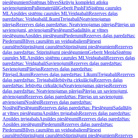
pieslēgumiem
Sistēmas blīves
Skrūvju komplekti atloku
savienojumiem
Palīgmateriāli
Geberit PushFit
Sistēmu caurules
ML
Apsildes sistēmu caurules ML
Veidgabali
Rezerves daļas
paredzētas: Veidgabali
Līkumi
Trejgabali
Neatvienojamas
pārejas
Rezerves daļas paredzētas: Neatvienojamas pārejas
Pārejas un
savienojumi, atvienojami
Pieslēgumi
Sadalītājs ar vītnes
pieslēgumu
Apsildes pieslēgumi
Piederumi
Rezerves daļas paredzētas:
Piederumi
Blīves caurulēm un veidgabaliem
Pārsegi
caurulēm
Stiprinājumi caurulēm
Stiprinājumi pieslēgumiem
Rezerves
daļas paredzētas: Stiprinājumi pieslēgumiem
Geberit Mepla
Sistēmu
caurules ML
Apsildes sistēmu caurules ML
Veidgabali
Rezerves daļas
paredzētas: Veidgabali
Savienojumi
Rezerves daļas paredzētas:
Savienojumi
Pārejas
Rezerves daļas paredzētas:
Pārejas
Līkumi
Rezerves daļas paredzētas: Līkumi
Trejgabali
Rezerves
daļas paredzētas: Trejgabali
Iebūvēta cirkulācija
Rezerves daļas
paredzētas: Iebūvēta cirkulācija
Neatvienojamas pārejas
Rezerves
daļas paredzētas: Neatvienojamas pārejas
Pārejas un savienojumi,
atvienojami
Rezerves daļas paredzētas: Pārejas un savienojumi,
atvienojami
Noslēgi
Rezerves daļas paredzētas:
Noslēgi
Pieslēgumi
Rezerves daļas paredzētas: Pieslēgumi
Sadalītājs
ar vītnes pieslēgumu
Apsildes trejgabals
Rezerves daļas paredzētas:
Apsildes trejgabals
Apsildes pieslēgumi
Rezerves daļas paredzētas:
Apsildes pieslēgumi
Piederumi
Rezerves daļas paredzētas:
Piederumi
Blīves caurulēm un veidgabaliem
Pārsegi
caurulēm
Stiprinājumi caurulēm
Stiprinājumi pieslēgumiem
Rezerves