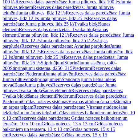
100 l/s
Rezerves daļas paredzētas: Jumta piltuves, līdz 100 l/s
Jumta
piltuves teknēm
Rezerves daļas paredzētas: Jumta piltuves
teknēm
Jumta piltuves, līdz 12 l/s
Rezerves daļas paredzētas: Jumta
piltuves, līdz 12 l/s
Jumta piltuves, līdz 25 l/s
Rezerves daļas
paredzētas: Jumta piltuves, līdz 25 l/s
Tvaika bloķēšanas
elementi
Rezerves daļas paredzētas: Tvaika bloķēšanas
elementi
Jumta piltuvēm, līdz 12 l/s
Rezerves daļas paredzētas: Jumta
piltuvēm, līdz 12 l/s
Jumta piltuvēm, līdz 25 l/s
Avārijas
pārplūdes
Rezerves daļas paredzētas: Avārijas pārplūdes
Jumta
piltuvēm, līdz 12 l/s
Rezerves daļas paredzētas: Jumta piltuvēm, līdz
12 l/s
Jumta piltuvēm, līdz 25 l/s
Rezerves daļas paredzētas: Jumta
piltuvēm, līdz 25 l/s
Stiprinājumi
Stiprinājumu sistēma, d40–
200
Stiprinājumu sistēma, d250–315
Piederumi
Rezerves daļas
paredzētas: Piederumi
Jumta piltuvēm
Rezerves daļas paredzētas:
Jumta piltuvēm
Stiprinājumiem
Standarta jumta lietus ūdens
novadīšana
Jumta piltuves
Rezerves daļas paredzētas: Jumta
piltuves
Tvaika bloķēšanas elementi
Rezerves daļas paredzētas:
Tvaika bloķēšanas elementi
Piederumi
Rezerves daļas paredzētas:
Piederumi
Grīdas noteces sistēmas
Virsmas atūdeņošana iekštelpām
un ārpus telpām
Rezerves daļas paredzētas: Virsmas atūdeņošana
iekštelpām un ārpus telpām
Grīdas noteces balkoniem un terasēm, 10
x 10 cm
Rezerves daļas paredzētas: Grīdas noteces balkoniem un
terasēm, 10 x 10 cm
Grīdas noteces, 13 x 13 cm
Grīdas noteces
balkoniem un terasēm, 13 x 13 cm
Grīdas noteces, 15 x 15
cm
Rezerves daļas paredzētas: Grīdas noteces, 15 x 15