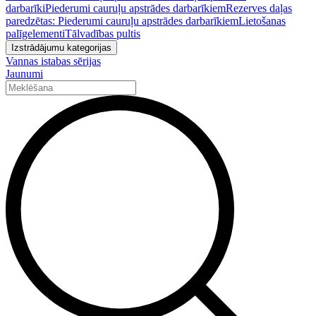
darbarīki
Piederumi cauruļu apstrādes darbarīkiem
Rezerves daļas
paredzētas: Piederumi cauruļu apstrādes darbarīkiem
Lietošanas
palīgelementi
Tālvadības pultis
Izstrādājumu kategorijas
Vannas istabas sērijas
Jaunumi