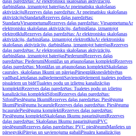
daļas paredzētas: Ar elektronisku skalošanas aktivizāciju,
darbināšana, izmantojot baterijas
Ar pneimatisku skalošanas
aktivizāciju
Rezerves daļas paredzētas: Ar pneimatisku skalošanas
aktivizāciju
Standarta
Rezerves daļas paredzētas:
Standarta
Virsapmetuma
Rezerves daļas paredzētas: Virsapmetuma
Ar
elektronisku skalošanas aktivizāciju, darbināšana, izmantojot
elektrotīklu
Rezerves daļas paredzētas: Ar elektronisku skalošanas
aktivizāciju, darbināšana, izmantojot elektrotīklu
Ar elektronisku
skalošanas aktivizāciju, darbināšana, izmantojot baterijas
Rezerves
daļas paredzētas: Ar elektronisku skalošanas aktivizāciju,
darbināšana, izmantojot baterijas
Piederumi
Rezerves daļas
paredzētas: Piederumi
Montāžas un atjaunošanas komplekti
Rezerves
daļas paredzētas: Montāžas un atjaunošanas komplekti
Skalošanas
caurules, skalošanas līkumi un pārejas
Pārsegplāksnes
Iebūvētas
vadības
Lietošanas palīgelementi
Savienotājelementi tualetes podiem,
pisuāriem un bidē
Tualetes podu un izlietņu kanalizācijas
komplekti
Rezerves daļas paredzētas: Tualetes podu un izlietņu
kanalizācijas komplekti
Sifoni
Rezerves daļas paredzētas:
Sifoni
Pieslēguma līkumi
Rezerves daļas paredzētas: Pieslēguma
līkumi
Pieslēguma īscaurule
Rezerves daļas paredzētas: Pieslēguma
īscaurule
Pieslēguma komplekti
Rezerves daļas paredzētas:
Pieslēguma komplekti
Skalošanas līkumu pagarinājumi
Rezerves
daļas paredzētas: Skalošanas līkumu pagarinājumi
PVC
pieslēgumi
Rezerves daļas paredzētas: PVC pieslēgumi
Manšetes un
pārsegvāki
Pārejas un savienojuma gabali
Pisuāru kanalizācijas