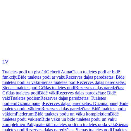
LV
Tualetes podi un pisuāri
Geberit AquaClean tualetes podi ar bidē
funkciju
Bidē tualetes podi ar vāku
Rezerves daļas paredzētas: Bidē
tualetes podi ar vāku
Sienas tualetes podi
Rezerves daļas paredzētas:
Sienas tualetes podi
Grīdas tualetes podi
Rezerves daļas paredzētas:
Grīdas tualetes podi
Bidē vāki
Rezerves daļas paredzētas: Bidē
vāki
Tualetes podiem
Rezerves daļas paredzētas: Tualetes
podiem
Dizaina paneļi
Rezerves daļas paredzētas: Dizaina paneļi
Bidē
tualetes podu vākiem
Rezerves daļas paredzētas: Bidē tualetes podu
vākiem
Piederumi
Bidē tualetes podu un vāku komplektiem
Bidē
tualetes podu vākiem
Bidē vāku un bidē tualetes podu un vāku
komplektiem
Palīgmateriāli
Tualetes podi un tualetes poda vāki
Sienas
tualetes podi
Rezerves daļas paredzētas: Sienas tualetes podi
Tualetes