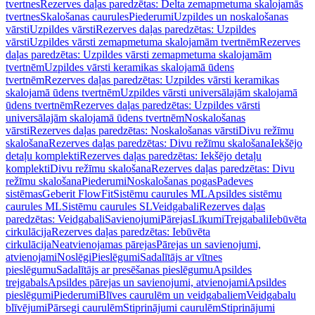
tvertnes
Rezerves daļas paredzētas: Delta zemapmetuma skalojamās
tvertnes
Skalošanas caurules
Piederumi
Uzpildes un noskalošanas
vārsti
Uzpildes vārsti
Rezerves daļas paredzētas: Uzpildes
vārsti
Uzpildes vārsti zemapmetuma skalojamām tvertnēm
Rezerves
daļas paredzētas: Uzpildes vārsti zemapmetuma skalojamām
tvertnēm
Uzpildes vārsti keramikas skalojamā ūdens
tvertnēm
Rezerves daļas paredzētas: Uzpildes vārsti keramikas
skalojamā ūdens tvertnēm
Uzpildes vārsti universālajām skalojamā
ūdens tvertnēm
Rezerves daļas paredzētas: Uzpildes vārsti
universālajām skalojamā ūdens tvertnēm
Noskalošanas
vārsti
Rezerves daļas paredzētas: Noskalošanas vārsti
Divu režīmu
skalošana
Rezerves daļas paredzētas: Divu režīmu skalošana
Iekšējo
detaļu komplekti
Rezerves daļas paredzētas: Iekšējo detaļu
komplekti
Divu režīmu skalošana
Rezerves daļas paredzētas: Divu
režīmu skalošana
Piederumi
Noskalošanas pogas
Padeves
sistēmas
Geberit FlowFit
Sistēmu caurules ML
Apsildes sistēmu
caurules ML
Sistēmu caurules SL
Veidgabali
Rezerves daļas
paredzētas: Veidgabali
Savienojumi
Pārejas
Līkumi
Trejgabali
Iebūvēta
cirkulācija
Rezerves daļas paredzētas: Iebūvēta
cirkulācija
Neatvienojamas pārejas
Pārejas un savienojumi,
atvienojami
Noslēgi
Pieslēgumi
Sadalītājs ar vītnes
pieslēgumu
Sadalītājs ar presēšanas pieslēgumu
Apsildes
trejgabals
Apsildes pārejas un savienojumi, atvienojami
Apsildes
pieslēgumi
Piederumi
Blīves caurulēm un veidgabaliem
Veidgabalu
blīvējumi
Pārsegi caurulēm
Stiprinājumi caurulēm
Stiprinājumi