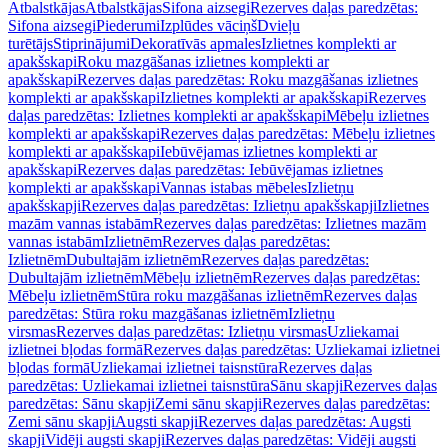
Atbalstkājas
Atbalstkājas
Sifona aizsegi
Rezerves daļas paredzētas:
Sifona aizsegi
Piederumi
Izplūdes vāciņš
Dvieļu
turētājs
Stiprinājumi
Dekoratīvās apmales
Izlietnes komplekti ar
apakšskapi
Roku mazgāšanas izlietnes komplekti ar
apakšskapi
Rezerves daļas paredzētas: Roku mazgāšanas izlietnes
komplekti ar apakšskapi
Izlietnes komplekti ar apakšskapi
Rezerves
daļas paredzētas: Izlietnes komplekti ar apakšskapi
Mēbeļu izlietnes
komplekti ar apakšskapi
Rezerves daļas paredzētas: Mēbeļu izlietnes
komplekti ar apakšskapi
Iebūvējamas izlietnes komplekti ar
apakšskapi
Rezerves daļas paredzētas: Iebūvējamas izlietnes
komplekti ar apakšskapi
Vannas istabas mēbeles
Izlietņu
apakšskapji
Rezerves daļas paredzētas: Izlietņu apakšskapji
Izlietnes
mazām vannas istabām
Rezerves daļas paredzētas: Izlietnes mazām
vannas istabām
Izlietnēm
Rezerves daļas paredzētas:
Izlietnēm
Dubultajām izlietnēm
Rezerves daļas paredzētas:
Dubultajām izlietnēm
Mēbeļu izlietnēm
Rezerves daļas paredzētas:
Mēbeļu izlietnēm
Stūra roku mazgāšanas izlietnēm
Rezerves daļas
paredzētas: Stūra roku mazgāšanas izlietnēm
Izlietņu
virsmas
Rezerves daļas paredzētas: Izlietņu virsmas
Uzliekamai
izlietnei bļodas formā
Rezerves daļas paredzētas: Uzliekamai izlietnei
bļodas formā
Uzliekamai izlietnei taisnstūra
Rezerves daļas
paredzētas: Uzliekamai izlietnei taisnstūra
Sānu skapji
Rezerves daļas
paredzētas: Sānu skapji
Zemi sānu skapji
Rezerves daļas paredzētas:
Zemi sānu skapji
Augsti skapji
Rezerves daļas paredzētas: Augsti
skapji
Vidēji augsti skapji
Rezerves daļas paredzētas: Vidēji augsti