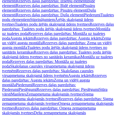
elementi
Rezerves daļas paredzētas: Izlietņu elementi
Bidē
elementi
Rezerves daļas paredzētas: Bidē elementi
Pisuāru
elementi
Rezerves daļas paredzētas: Pisuāru elementi
Dušu
elementi
Rezerves daļas paredzētas: Dušu elementi
Piederumi
Tualetes
podu elementiem
Stiprinājumiem
Ārējās skalojamā ūdens
tvertnes
Tualetes podu ārējās skalojamā ūdens tvertnes
Rezerves daļas
paredzētas: Tualetes podu ārējās skalojamā ūdens tvertnes
Montāža
uz tualetes poda
Rezerves daļas paredzētas: Montāža uz tualetes
poda
Augstu iekārts
Rezerves daļas paredzētas: Augstu iekārts
Zema
un vidēji augsta montāža
Rezerves daļas paredzētas: Zema un vidēji
augsta montāža
Tualetes podu ārējās skalojamā ūdens tvertnes no
sanitārās keramikas
Rezerves daļas paredzētas: Tualetes podu ārējās
skalojamā ūdens tvertnes no sanitārās keramikas
Montāža uz tualetes
poda
Rezerves daļas paredzētas: Montāža uz tualetes
poda
Skalošanas caurules virsapmetuma skalojamā ūdens
tvertnēm
Rezerves daļas paredzētas: Skalošanas caurules
virsapmetuma skalojamā ūdens tvertnēm
Augstu iekārts
Rezerves
daļas paredzētas: Augstu iekārts
Zema un vidēji augsta
montāža
Piederumi
Rezerves daļas paredzētas:
Piederumi
Pieslēgumi
Rezerves daļas paredzētas: Pieslēgumi
Stūra
vārsti
Manšetes
Zemapmetuma skalojamās tvertnes
Sigma
zemapmetuma skalojamās tvertnes
Rezerves daļas paredzētas: Sigma
zemapmetuma skalojamās tvertnes
Omega zemapmetuma skalojamās
tvertnes
Rezerves daļas paredzētas: Omega zemapmetuma
skalojamās tvertnes
Delta zemapmetuma skalojamās