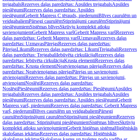
trejgabals
Rezerves daļas paredzētas: Apsildes trejgabals
Apsildes
pieslēgumi
Rezerves daļas paredzētas: Apsildes
pieslēgumi
Geberit Mapress C tērauds, piederumi
Blīves caurulēm un
veidgabaliem
Pārsegi caurulēm
Stiprinājumi caurulēm
Stiprinājumi
pieslēgumiem
Sistēmas blīves
Skrūvju komplekti atloku
savienojumiem
Geberit Mapress varš
Geberit Mapress varš
Rezerves
daļas paredzētas: Geberit Mapress varš
Uzmavas
Rezerves daļas
paredzētas: Uzmavas
Pārejas
Rezerves daļas paredzētas:
Pārejas
Līkumi
Rezerves daļas paredzētas: Līkumi
Trejgabali
Rezerves
daļas paredzētas: Trejgabali
Iebūvēta cirkulācija
Rezerves daļas
paredzētas: Iebūvēta cirkulācija
Krusta elementi
Rezerves daļas
paredzētas: Krusta elementi
Neatvienojamas pārejas
Rezerves daļas
paredzētas: Neatvienojamas pārejas
Pārejas un savienojumi,
atvienojami
Rezerves daļas paredzētas: Pārejas un savienojumi,
atvienojami
Noslēgi
Rezerves daļas paredzētas:
Noslēgi
Pieslēgumi
Rezerves daļas paredzētas: Pieslēgumi
Apsildes
trejgabals
Rezerves daļas paredzētas: Apsildes trejgabals
Apsildes
pieslēgumi
Rezerves daļas paredzētas: Apsildes pieslēgumi
Geberit
Mapress varš, piederumi
Rezerves daļas paredzētas: Geberit Mapress
varš, piederumi
Blīves caurulēm un veidgabaliem
Pārsegi
caurulēm
Stiprinājumi caurulēm
Stiprinājumi pieslēgumiem
Rezerves
daļas paredzētas: Stiprinājumi pieslēgumiem
Sistēmas blīves
Skrūvju
komplekti atloku savienojumiem
Geberit higiēnas sistēma
Higiēniskās
skalošanas iekārtas
Rezerves daļas paredzētas: Higiēniskās
skalošanas iekārtas
Skalošanas kastes un tualetes poda vadība ar