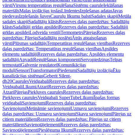
vārsti
Virsmu temperatūras regulēšana
Sistēmu caurule
Ieklāšanas
materiāls
Malas izolācijas joslas
Līmlentes
Izplešanas adatas
Javas
piedevas
Izplešanās šuves
Cauruļu līkumu balsti
Sadales skapji
Metāla
sadales skapji
Sadalītāju klāsts
Rezerves daļas paredzētas: Sadalītāju
klāsts
Sadalītāji grīdas apsildei
Rezerves daļas paredzētas: Sadalītāji
grīdas apsildei
Lodveida ventiļi
Termometrs
Pārejas
Rezerves daļas
paredzētas: Pārejas
Sadalītāju noslēgi
Ātrās atgaisošanas
vārsti
Plūsmas sadalītājs
Temperatūras regulēšanas vienības
Rezerves
daļas paredzētas: Temperatūras regulēšanas vienības
Apsildes
elementu sadalītāji
Rezerves daļas paredzētas: Apsildes elementu
sadalītāji
Apvadi
Regulēšanas komponenti
Servopiedziņas
Telpas
termostati
Galvenie regulatori
Komunikācijas
moduļi
Sensori
Transformatori
Piederumi
Sadalītāju izolācija
Ēku
kanalizācijas sistēmas
Geberit Silent-
db20
Caurules
Veidgabali
Rezerves daļas paredzētas:
Veidgabali
Līkumi
Atzari
Rezerves daļas paredzētas:
Atzari
Pārejas
Piekļuves caurules
Rezerves daļas paredzētas:
Piekļuves caurules
Veidgabali SuperTube
Līkumi
Īpašas formas
veidgabali
Savienojumi
Rezerves daļas paredzētas:
Savienojumi
Metināmie savienojumi
Uzmavu savienojumi
Rezerves
daļas paredzētas: Uzmavu savienojumi
Skavu savienojumi
Pārejas uz
citiem materiāliem
Rezerves daļas paredzētas: Pārejas uz citiem
materiāliem
Savienotājelementi
Rezerves daļas paredzētas:
Savienotājelementi
Pieslēguma līkumi
Rezerves daļas paredzētas: