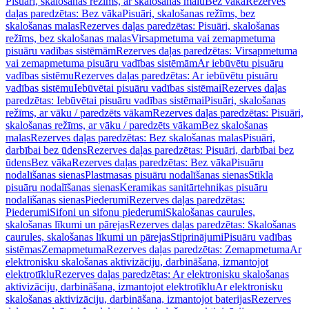
Pisuāri, skalošanas režīms, ar skalošanas malu
Bez vāka
Rezerves
daļas paredzētas: Bez vāka
Pisuāri, skalošanas režīms, bez
skalošanas malas
Rezerves daļas paredzētas: Pisuāri, skalošanas
režīms, bez skalošanas malas
Virsapmetuma vai zemapmetuma
pisuāru vadības sistēmām
Rezerves daļas paredzētas: Virsapmetuma
vai zemapmetuma pisuāru vadības sistēmām
Ar iebūvētu pisuāru
vadības sistēmu
Rezerves daļas paredzētas: Ar iebūvētu pisuāru
vadības sistēmu
Iebūvētai pisuāru vadības sistēmai
Rezerves daļas
paredzētas: Iebūvētai pisuāru vadības sistēmai
Pisuāri, skalošanas
režīms, ar vāku / paredzēts vākam
Rezerves daļas paredzētas: Pisuāri,
skalošanas režīms, ar vāku / paredzēts vākam
Bez skalošanas
malas
Rezerves daļas paredzētas: Bez skalošanas malas
Pisuāri,
darbībai bez ūdens
Rezerves daļas paredzētas: Pisuāri, darbībai bez
ūdens
Bez vāka
Rezerves daļas paredzētas: Bez vāka
Pisuāru
nodalīšanas sienas
Plastmasas pisuāru nodalīšanas sienas
Stikla
pisuāru nodalīšanas sienas
Keramikas sanitārtehnikas pisuāru
nodalīšanas sienas
Piederumi
Rezerves daļas paredzētas:
Piederumi
Sifoni un sifonu piederumi
Skalošanas caurules,
skalošanas līkumi un pārejas
Rezerves daļas paredzētas: Skalošanas
caurules, skalošanas līkumi un pārejas
Stiprinājumi
Pisuāru vadības
sistēmas
Zemapmetuma
Rezerves daļas paredzētas: Zemapmetuma
Ar
elektronisku skalošanas aktivizāciju, darbināšana, izmantojot
elektrotīklu
Rezerves daļas paredzētas: Ar elektronisku skalošanas
aktivizāciju, darbināšana, izmantojot elektrotīklu
Ar elektronisku
skalošanas aktivizāciju, darbināšana, izmantojot baterijas
Rezerves