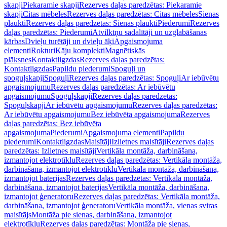
skapji
Piekaramie skapji
Rezerves daļas paredzētas: Piekaramie
skapji
Citas mēbeles
Rezerves daļas paredzētas: Citas mēbeles
Sienas
plaukti
Rezerves daļas paredzētas: Sienas plaukti
Piederumi
Rezerves
daļas paredzētas: Piederumi
Atvilktņu sadalītāji un uzglabāšanas
kārbas
Dvieļu turētāji un dvieļu āķi
Apgaismojuma
elementi
Rokturi
Kāju komplekti
Magnētiskās
plāksnes
Kontaktligzdas
Rezerves daļas paredzētas:
Kontaktligzdas
Papildu piederumi
Spoguļi un
spoguļskapji
Spoguļi
Rezerves daļas paredzētas: Spoguļi
Ar iebūvētu
apgaismojumu
Rezerves daļas paredzētas: Ar iebūvētu
apgaismojumu
Spoguļskapji
Rezerves daļas paredzētas:
Spoguļskapji
Ar iebūvētu apgaismojumu
Rezerves daļas paredzētas:
Ar iebūvētu apgaismojumu
Bez iebūvēta apgaismojuma
Rezerves
daļas paredzētas: Bez iebūvēta
apgaismojuma
Piederumi
Apgaismojuma elementi
Papildu
piederumi
Kontaktligzdas
Maisītāji
Izlietnes maisītāji
Rezerves daļas
paredzētas: Izlietnes maisītāji
Vertikāla montāža, darbināšana,
izmantojot elektrotīklu
Rezerves daļas paredzētas: Vertikāla montāža,
darbināšana, izmantojot elektrotīklu
Vertikāla montāža, darbināšana,
izmantojot baterijas
Rezerves daļas paredzētas: Vertikāla montāža,
darbināšana, izmantojot baterijas
Vertikāla montāža, darbināšana,
izmantojot ģeneratoru
Rezerves daļas paredzētas: Vertikāla montāža,
darbināšana, izmantojot ģeneratoru
Vertikāla montāža, vienas sviras
maisītājs
Montāža pie sienas, darbināšana, izmantojot
elektrotīklu
Rezerves daļas paredzētas: Montāža pie sienas,