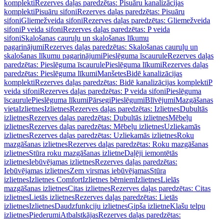
komplekti
Rezerves daļas paredzētas: Pisuāru kanalizācijas
komplekti
Pisuāru sifoni
Rezerves daļas paredzētas: Pisuāru
sifoni
Gliemežveida sifoni
Rezerves daļas paredzētas: Gliemežveida
sifoni
P veida sifoni
Rezerves daļas paredzētas: P veida
sifoni
Skalošanas cauruļu un skalošanas līkumu
pagarinājumi
Rezerves daļas paredzētas: Skalošanas cauruļu un
skalošanas līkumu pagarinājumi
Pieslēguma īscaurule
Rezerves daļas
paredzētas: Pieslēguma īscaurule
Pieslēguma līkumi
Rezerves daļas
paredzētas: Pieslēguma līkumi
Manšetes
Bidē kanalizācijas
komplekti
Rezerves daļas paredzētas: Bidē kanalizācijas komplekti
P
veida sifoni
Rezerves daļas paredzētas: P veida sifoni
Pieslēguma
īscaurule
Pieslēguma līkumi
Pārsegi
Pieslēgumi
Blīvējumi
Mazgāšanas
vieta
Izlietnes
Izlietnes
Rezerves daļas paredzētas: Izlietnes
Dubultās
izlietnes
Rezerves daļas paredzētas: Dubultās izlietnes
Mēbeļu
izlietnes
Rezerves daļas paredzētas: Mēbeļu izlietnes
Uzliekamās
izlietnes
Rezerves daļas paredzētas: Uzliekamās izlietnes
Roku
mazgāšanas izlietnes
Rezerves daļas paredzētas: Roku mazgāšanas
izlietnes
Stūra roku mazgāšanas izlietne
Daļēji iemontētās
izlietnes
Iebūvējamas izlietnes
Rezerves daļas paredzētas:
Iebūvējamas izlietnes
Zem virsmas iebūvējamas
Stūra
izlietnes
Izlietnes Comfort
Izlietnes bērniem
Izlietnes
Lielās
mazgāšanas izlietnes
Citas izlietnes
Rezerves daļas paredzētas: Citas
izlietnes
Lietās izlietnes
Rezerves daļas paredzētas: Lietās
izlietnes
Izlietnes
Daudzfunkciju izlietnes
Ģipša izlietne
Klašu telpu
izlietnes
Piederumi
Atbalstkājas
Rezerves daļas paredzētas: