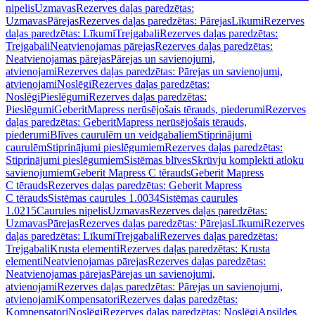
nipelis
Uzmavas
Rezerves daļas paredzētas:
Uzmavas
Pārejas
Rezerves daļas paredzētas: Pārejas
Līkumi
Rezerves
daļas paredzētas: Līkumi
Trejgabali
Rezerves daļas paredzētas:
Trejgabali
Neatvienojamas pārejas
Rezerves daļas paredzētas:
Neatvienojamas pārejas
Pārejas un savienojumi,
atvienojami
Rezerves daļas paredzētas: Pārejas un savienojumi,
atvienojami
Noslēgi
Rezerves daļas paredzētas:
Noslēgi
Pieslēgumi
Rezerves daļas paredzētas:
Pieslēgumi
GeberitMapress nerūsējošais tērauds, piederumi
Rezerves
daļas paredzētas: GeberitMapress nerūsējošais tērauds,
piederumi
Blīves caurulēm un veidgabaliem
Stiprinājumi
caurulēm
Stiprinājumi pieslēgumiem
Rezerves daļas paredzētas:
Stiprinājumi pieslēgumiem
Sistēmas blīves
Skrūvju komplekti atloku
savienojumiem
Geberit Mapress C tērauds
Geberit Mapress
C tērauds
Rezerves daļas paredzētas: Geberit Mapress
C tērauds
Sistēmas caurules 1.0034
Sistēmas caurules
1.0215
Caurules nipelis
Uzmavas
Rezerves daļas paredzētas:
Uzmavas
Pārejas
Rezerves daļas paredzētas: Pārejas
Līkumi
Rezerves
daļas paredzētas: Līkumi
Trejgabali
Rezerves daļas paredzētas:
Trejgabali
Krusta elementi
Rezerves daļas paredzētas: Krusta
elementi
Neatvienojamas pārejas
Rezerves daļas paredzētas:
Neatvienojamas pārejas
Pārejas un savienojumi,
atvienojami
Rezerves daļas paredzētas: Pārejas un savienojumi,
atvienojami
Kompensatori
Rezerves daļas paredzētas:
Kompensatori
Noslēgi
Rezerves daļas paredzētas: Noslēgi
Apsildes