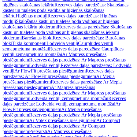
higiēnas skalošanas iekārtu
Rezerves daļas paredzētas: Skalošanas
kastes un tualetes poda vadība ar higiēnas skalošanas
iekārtu
Higiēnas moduļi
Rezerves daļas paredzētas: Higiēnas
moduļi
Skalošanas kastu un tualetes poda vadības ar higiēnas
skalošanas iekārtu piederumi
Rezerves daļas paredzētas: Skalošanas
kastu un tualetes poda vadības ar higiēnas skalošanas iekārtu
piederumi
Barošanas bloki
Rezerves daļas paredzētas: Barošanas
bloki
Tīkla komponenti
Lodveida ventiļi
Caurplūdes ventiļi
zemapmetuma montāžai
Rezerves daļas paredzētas: Caurplūdes
ventiļi zemapmetuma montāžai
Ar Mapress presēšanas
pieslēgumiem
Rezerves daļas paredzētas: Ar Mapress presēšanas
pieslēgumiem
Lodveida ventiļi
Rezerves daļas paredzētas: Lodveida
ventiļi
Ar FlowFit presēšanas pieslēgumiem
Rezerves daļas
paredzētas: Ar FlowFit presēšanas pieslēgumiem
Ar Mepla
presēšanas pieslēgumiem
Rezerves daļas paredzētas: Ar Mepla
presēšanas pieslēgumiem
Ar Mapress presēšanas
pieslēgumiem
Rezerves daļas paredzētas: Ar Mapress presēšanas
pieslēgumiem
Lodveida ventiļi zemapmetuma montāžai
Rezerves
daļas paredzētas: Lodveida ventiļi zemapmetuma montāžai
Ar
FlowFit preses savienojumiem
Ar Mepla presēšanas
pieslēgumiem
Rezerves daļas paredzētas: Ar Mepla presēšanas
pieslēgumiem
Ar Volex presēšanas pieslēgumiem
Ar Compact
pieslēgumiem
Rezerves daļas paredzētas: Ar Compact
pieslēgumiem
Pretvārsti
Ar Mapress presēšanas
pieslēgumiem
Apsildes atgaisošanas vārsti
Ātrās atgaisošanas