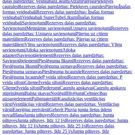
daļas paredzētas: Veidgabali
Līkumi
Atzari
Pārejas
Piekļuves
caurules
Rezerves daļas paredzētas: Piekļuves caurules
Pārejas
Īpašas
formas veidgabali
Rezerves daļas paredzētas: Īpašas formas
veidgabali
Veidgabali SuperTube
Līkumi
Īpašas formas
veidgabali
Savienojumi
Rezerves daļas paredzētas:
Savienojumi
Metināmie savienojumi
Uzmavu savienojumi
Rezerves
daļas paredzētas: Uzmavu savienojumi
Pārejas uz citiem
materiāliem
Rezerves daļas paredzētas: Pārejas uz citiem
materiāliem
Vītņu savienojumi
Rezerves daļas paredzētas: Vītņu
savienojumi
Atloka savienojumi
Atloka
adapteri
Savienotājelementi
Rezerves daļas paredzētas:
Savienotājelementi
Pieslēguma līkumi
Rezerves daļas paredzētas:
Pieslēguma līkumi
Pieslēguma uzmavas
Rezerves daļas paredzētas:
Pieslēguma uzmavas
Pieslēguma īscaurule
Rezerves daļas paredzētas:
Pieslēguma īscaurule
P veida sifoni
Rezerves daļas paredzētas: P
veida sifoni
Gliemežveida sifoni
Rezerves daļas paredzētas:
Gliemežveida sifoni
Piederumi
Cauruļu apskavas
Cauruļu apskavu
stiprinājumi
Balsta skavas
Noslēgi
Blīvējumi
Celtniecības
aizsargelementi
Palīgmateriāli
Kanalizācijas ventilācijas
vārsti
Ventilācijas vārsti
Rezerves daļas paredzētas: Ventilācijas
vārsti
Enerģijas pretvārsti
Geberit Pluvia jumta lietus ūdens
novadīšana
Jumta piltuves
Rezerves daļas paredzētas: Jumta
piltuves
Jumta piltuves, līdz 12 l/s
Rezerves daļas paredzētas: Jumta
piltuves, līdz 12 l/s
Jumta piltuves, līdz 25 l/s
Rezerves daļas
paredzētas: Jumta piltuves, līdz 25 l/s
Jumta piltuves, līdz