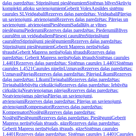
daļas paredzētas: Stiprinājumi pieslēgumiem
Sistēmas blīves
Skrūvju
komplekti atloku savienojumiem
Geberit Volex
Apsildes sistēmu
caurules SL
Veidgabali
Rezerves daļas paredzētas: Veidgabali
Pārejas
un savienojumi, atvienojami
Rezerves daļas paredzētas: Pārejas un
savienojumi, atvienojami
Pieslēgumi
Sadalītājs ar vītnes
pieslēgumu
Piederumi
Rezerves daļas paredzētas: Piederumi
Blīves
caurulēm un veidgabaliem
Pārsegi caurulēm
Stiprinājumi
caurulēm
Stiprinājumi pieslēgumiem
Rezerves daļas paredzētas:
Stiprinājumi pieslēgumiem
Geberit Mapress nerūsējošais
tērauds
Geberit Mapress nerūsējošais tērauds
Rezerves daļas
paredzētas: Geberit Mapress nerūsējošais tērauds
Sistēmas caurules
1.4401
Rezerves daļas paredzētas: Sistēmas caurules 1.4401
Sistēmas
caurules 1.4521
Caurules nipelis
Uzmavas
Rezerves daļas paredzētas:
Uzmavas
Pārejas
Rezerves daļas paredzētas: Pārejas
Līkumi
Rezerves
daļas paredzētas: Līkumi
Trejgabali
Rezerves daļas paredzētas:
Trejgabali
Iebūvēta cirkulācija
Rezerves daļas paredzētas: Iebūvēta
cirkulācija
Neatvienojamas pārejas
Rezerves daļas paredzētas:
Neatvienojamas pārejas
Pārejas un savienojumi,
atvienojami
Rezerves daļas paredzētas: Pārejas un savienojumi,
atvienojami
Kompensatori
Rezerves daļas paredzētas:
Kompensatori
Noslēgi
Rezerves daļas paredzētas:
Noslēgi
Pieslēgumi
Rezerves daļas paredzētas: Pieslēgumi
Geberit
Mapress nerūsējošais tērauds, gāze
Rezerves daļas paredzētas:
Geberit Mapress nerūsējošais tērauds, gāze
Sistēmas caurules
1.4401
Rezerves daļas paredzētas: Sistēmas caurules 1.4401
Caurules