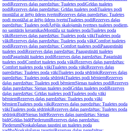
podi
Rezerves daļas paredzētas: Tualetes podi
Grīdas tualetes
podi
Rezerves daļas paredzētas: Grīdas tualetes podi
Tualetes podi
montāžai ar ārējo ūdens tvertni
Rezerves daļas paredzētas: Tualetes
podi montāžai ar ārējo ūdens tvertni
Tualetes podi
Rezerves daļas
paredzētas: Tualetes podi
Ārējās skalojamās tvertnes tualetes podiem,
no sanitārās keramikas
Montāža uz tualetes poda
Tualetes poda
vāki
Rezerves daļas paredzētas: Tualetes poda vāki
Tualetes poda
vāki
Rezerves daļas paredzētas: Tualetes poda vāki
Comfort tualetes
podi
Rezerves daļas paredzētas: Comfort tualetes podi
Paaugstināti
tualetes podi
Rezerves daļas paredzētas: Paaugstināti tualetes
podi
Pagarināti tualetes podi
Rezerves daļas paredzētas: Pagarināti
tualetes podi
Comfort tualetes poda vāki
Rezerves daļas paredzētas:
Comfort tualetes poda vāki
Tualetes poda vāki
Rezerves daļas
paredzētas: Tualetes poda vāki
Tualetes poda sēdriņķi
Rezerves daļas
paredzētas: Tualetes poda sēdriņķi
Tualetes podi bērniem
Rezerves
daļas paredzētas: Tualetes podi bērniem
Sienas tualetes podi
Rezerves
daļas paredzētas: Sienas tualetes podi
Grīdas tualetes podi
Rezerves
daļas paredzētas: Grīdas tualetes podi
Tualetes podu vāki
bērniem
Rezerves daļas paredzētas: Tualetes podu vāki
bērniem
Tualetes poda vāki
Rezerves daļas paredzētas: Tualetes poda
vāki
Tualetes poda sēdriņķi
Rezerves daļas paredzētas: Tualetes poda
sēdriņķi
Bidē
Sienas bidē
Rezerves daļas paredzētas: Sienas
bidē
Grīdas bidē
Piederumi
Rezerves daļas paredzētas:
Piederumi
Noskalošanas taustiņi un tualetes poda
vadība
Noskalošanas taustiņi
Rezerves daļas paredzētas: