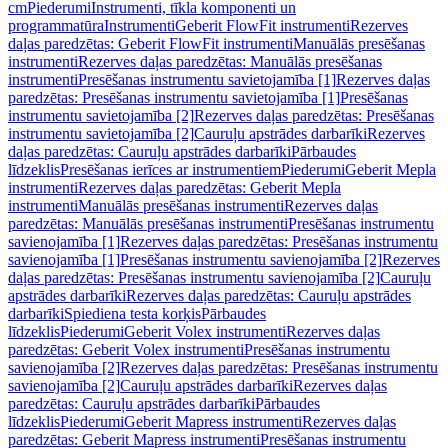
cm
Piederumi
Instrumenti, tīkla komponenti un
programmatūra
Instrumenti
Geberit FlowFit instrumenti
Rezerves
daļas paredzētas: Geberit FlowFit instrumenti
Manuālās presēšanas
instrumenti
Rezerves daļas paredzētas: Manuālās presēšanas
instrumenti
Presēšanas instrumentu savietojamība [1]
Rezerves daļas
paredzētas: Presēšanas instrumentu savietojamība [1]
Presēšanas
instrumentu savietojamība [2]
Rezerves daļas paredzētas: Presēšanas
instrumentu savietojamība [2]
Cauruļu apstrādes darbarīki
Rezerves
daļas paredzētas: Cauruļu apstrādes darbarīki
Pārbaudes
līdzeklis
Presēšanas ierīces ar instrumentiem
Piederumi
Geberit Mepla
instrumenti
Rezerves daļas paredzētas: Geberit Mepla
instrumenti
Manuālās presēšanas instrumenti
Rezerves daļas
paredzētas: Manuālās presēšanas instrumenti
Presēšanas instrumentu
savienojamība [1]
Rezerves daļas paredzētas: Presēšanas instrumentu
savienojamība [1]
Presēšanas instrumentu savienojamība [2]
Rezerves
daļas paredzētas: Presēšanas instrumentu savienojamība [2]
Cauruļu
apstrādes darbarīki
Rezerves daļas paredzētas: Cauruļu apstrādes
darbarīki
Spiediena testa korķis
Pārbaudes
līdzeklis
Piederumi
Geberit Volex instrumenti
Rezerves daļas
paredzētas: Geberit Volex instrumenti
Presēšanas instrumentu
savienojamība [2]
Rezerves daļas paredzētas: Presēšanas instrumentu
savienojamība [2]
Cauruļu apstrādes darbarīki
Rezerves daļas
paredzētas: Cauruļu apstrādes darbarīki
Pārbaudes
līdzeklis
Piederumi
Geberit Mapress instrumenti
Rezerves daļas
paredzētas: Geberit Mapress instrumenti
Presēšanas instrumentu