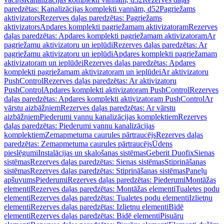
paredzētas: Kanalizācijas komplekti vannām, d52
Pagriežams
aktivizators
Rezerves daļas paredzētas: Pagriežams
aktivizators
Apdares komplekti pagriežamam aktivizatoram
Rezerves
daļas paredzētas: Apdares komplekti pagriežamam aktivizatoram
Ar
pagriežamu aktivizatoru un ieplūdi
Rezerves daļas paredzētas: Ar
pagriežamu aktivizatoru un ieplūdi
Apdares komplekti pagriežamam
aktivizatoram un ieplūdei
Rezerves daļas paredzētas: Apdares
komplekti pagriežamam aktivizatoram un ieplūdei
Ar aktivizatoru
PushControl
Rezerves daļas paredzētas: Ar aktivizatoru
PushControl
Apdares komplekti aktivizatoram PushControl
Rezerves
daļas paredzētas: Apdares komplekti aktivizatoram PushControl
Ar
vārstu aizbāžņiem
Rezerves daļas paredzētas: Ar vārstu
aizbāžņiem
Piederumi vannu kanalizācijas komplektiem
Rezerves
daļas paredzētas: Piederumi vannu kanalizācijas
komplektiem
Zemapmetuma caurules pārtraucējs
Rezerves daļas
paredzētas: Zemapmetuma caurules pārtraucējs
Ūdens
pieslēgumi
Instalācijas un skalošanas sistēmas
Geberit Duofix
Sienas
sistēmas
Rezerves daļas paredzētas: Sienas sistēmas
Stiprināšanas
sistēmas
Rezerves daļas paredzētas: Stiprināšanas sistēmas
Paneļu
apšuvums
Piederumi
Rezerves daļas paredzētas: Piederumi
Montāžas
elementi
Rezerves daļas paredzētas: Montāžas elementi
Tualetes podu
elementi
Rezerves daļas paredzētas: Tualetes podu elementi
Izlietņu
elementi
Rezerves daļas paredzētas: Izlietņu elementi
Bidē
elementi
Rezerves daļas paredzētas: Bidē elementi
Pisuāru