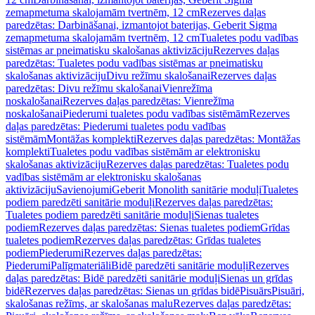
zemapmetuma skalojamām tvertnēm, 12 cm
Rezerves daļas
paredzētas: Darbināšanai, izmantojot baterijas, Geberit Sigma
zemapmetuma skalojamām tvertnēm, 12 cm
Tualetes podu vadības
sistēmas ar pneimatisku skalošanas aktivizāciju
Rezerves daļas
paredzētas: Tualetes podu vadības sistēmas ar pneimatisku
skalošanas aktivizāciju
Divu režīmu skalošanai
Rezerves daļas
paredzētas: Divu režīmu skalošanai
Vienrežīma
noskalošanai
Rezerves daļas paredzētas: Vienrežīma
noskalošanai
Piederumi tualetes podu vadības sistēmām
Rezerves
daļas paredzētas: Piederumi tualetes podu vadības
sistēmām
Montāžas komplekti
Rezerves daļas paredzētas: Montāžas
komplekti
Tualetes podu vadības sistēmām ar elektronisku
skalošanas aktivizāciju
Rezerves daļas paredzētas: Tualetes podu
vadības sistēmām ar elektronisku skalošanas
aktivizāciju
Savienojumi
Geberit Monolith sanitārie moduļi
Tualetes
podiem paredzēti sanitārie moduļi
Rezerves daļas paredzētas:
Tualetes podiem paredzēti sanitārie moduļi
Sienas tualetes
podiem
Rezerves daļas paredzētas: Sienas tualetes podiem
Grīdas
tualetes podiem
Rezerves daļas paredzētas: Grīdas tualetes
podiem
Piederumi
Rezerves daļas paredzētas:
Piederumi
Palīgmateriāli
Bidē paredzēti sanitārie moduļi
Rezerves
daļas paredzētas: Bidē paredzēti sanitārie moduļi
Sienas un grīdas
bidē
Rezerves daļas paredzētas: Sienas un grīdas bidē
Pisuārs
Pisuāri,
skalošanas režīms, ar skalošanas malu
Rezerves daļas paredzētas: