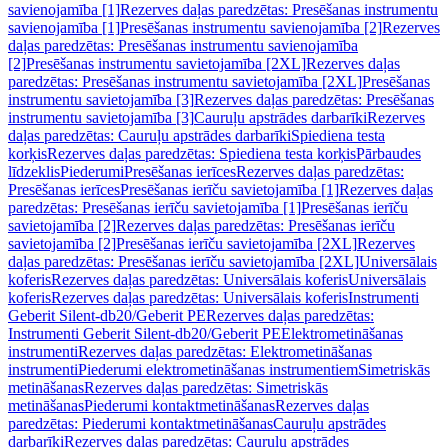
savienojamība [1]
Rezerves daļas paredzētas: Presēšanas instrumentu
savienojamība [1]
Presēšanas instrumentu savienojamība [2]
Rezerves
daļas paredzētas: Presēšanas instrumentu savienojamība
[2]
Presēšanas instrumentu savietojamība [2XL]
Rezerves daļas
paredzētas: Presēšanas instrumentu savietojamība [2XL]
Presēšanas
instrumentu savietojamība [3]
Rezerves daļas paredzētas: Presēšanas
instrumentu savietojamība [3]
Cauruļu apstrādes darbarīki
Rezerves
daļas paredzētas: Cauruļu apstrādes darbarīki
Spiediena testa
korķis
Rezerves daļas paredzētas: Spiediena testa korķis
Pārbaudes
līdzeklis
Piederumi
Presēšanas ierīces
Rezerves daļas paredzētas:
Presēšanas ierīces
Presēšanas ierīču savietojamība [1]
Rezerves daļas
paredzētas: Presēšanas ierīču savietojamība [1]
Presēšanas ierīču
savietojamība [2]
Rezerves daļas paredzētas: Presēšanas ierīču
savietojamība [2]
Presēšanas ierīču savietojamība [2XL]
Rezerves
daļas paredzētas: Presēšanas ierīču savietojamība [2XL]
Universālais
koferis
Rezerves daļas paredzētas: Universālais koferis
Universālais
koferis
Rezerves daļas paredzētas: Universālais koferis
Instrumenti
Geberit Silent-db20/Geberit PE
Rezerves daļas paredzētas:
Instrumenti Geberit Silent-db20/Geberit PE
Elektrometināšanas
instrumenti
Rezerves daļas paredzētas: Elektrometināšanas
instrumenti
Piederumi elektrometināšanas instrumentiem
Simetriskās
metināšanas
Rezerves daļas paredzētas: Simetriskās
metināšanas
Piederumi kontaktmetināšanas
Rezerves daļas
paredzētas: Piederumi kontaktmetināšanas
Cauruļu apstrādes
darbarīki
Rezerves daļas paredzētas: Cauruļu apstrādes