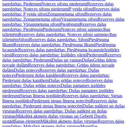
paredzētas: Piederumi
Noteces sifonu piederumi
Rezerves daļas
paredzētas: Noteces sifonu piederumi
P veida sifoni
Rezerves daļas
paredzētas: P veida sifoni
Zemapmetuma sifoni
Rezerves daļas
paredzētas: Zemapmetuma sifoni
Virsapmetuma sifoni
Rezerves daļas
paredzētas: Virsapmetuma sifoni
Pieslēgumi
Rezerves daļas
paredzētas: Pieslēgumi
Piederumi
Noteces sifoni saimniecības
izlietnēm
Rezerves daļas paredzētas: Noteces sifoni saimniecības
izlietnēm
Sifoni
Rezerves daļas paredzētas: Sifoni
Pieslēguma
līkumi
Rezerves daļas paredzētas: Pieslēguma līkumi
Pieslēguma
īscaurule
Rezerves daļas paredzētas: Pieslēguma īscaurule
Izplūdes
vārsti
Rezerves daļas paredzētas: Izplūdes vārsti
Piederumi
Rezerves
daļas paredzētas: Piederumi
Dušas un vannas
Dušas
Grīdas ūdens
novade dušām
Rezerves daļas paredzētas: Grīdas ūdens novade
dušām
Dušas noteces
Rezerves daļas paredzētas: Dušas
noteces
Piederumi dušas kanāliem
Rezerves daļas paredzētas:
Piederumi dušas kanāliem
Dušas grīdas noteces
Rezerves daļas
paredzētas: Dušas grīdas noteces
Dušas pamatnes izplūdes
piederumi
Rezerves daļas paredzētas: Dušas pamatnes izplūdes
piederumi
Sienas līmeņa noplūdes
Rezerves daļas paredzētas: Sienas
līmeņa noplūdes
Piederumi sienas līmeņa notecēm
Rezerves daļas
paredzētas: Piederumi sienas līmeņa notecēm
Dušas paliktņi un dušas
virsmas
Rezerves daļas paredzētas: Dušas paliktņi un dušas
virsmas
Mākslīgā akmens dušas virsmas un Geberit Duofix
uzstādīšanas elementi
Mākslīgā akmens dušas virsmas
Rezerves daļas
paredzētas: Mākslīgā akmens dušas virsmas
Montāžas