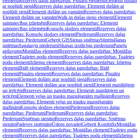
elementi
Rezerves daļas paredzētas: Pisuāru elementi
Elementi dušām
ar noplūdi sienā
Rezerves daļas paredzētas: Elementi dušām ar
noplūdi sienā
Elementi dušām un vannām
Rezerves daļas paredzētas:
Elementi dušām un vannām
Walk-in dušas sienu elementi
Elementi
saimniecības izlietnēm
Rezerves daļas paredzētas: Elementi
saimniecības izlietnēm
Konsoļu slodzes elementi
Rezerves daļas
paredzētas: Konsoļu slodzes elementi
Piederumi
Rezerves daļas
paredzētas: Piederumi
Geberit GIS
Sienas sistēmas
Stiprināšanas
sistēmas
Sagatavju piederumi
Skaņas izolācijas piederumi
Paneļu
apšuvums
Montāžas elementi
Rezerves daļas paredzētas: Montāžas
elementi
Tualetes podu elementi
Rezerves daļas paredzētas: Tualetes
podu elementi
Izlietņu elementi
Rezerves daļas paredzētas: Izlietņu
elementi
Bidē elementi
Rezerves daļas paredzētas: Bidē
elementi
Pisuāru elementi
Rezerves daļas paredzētas: Pisuāru
elementi
Elementi dušām arar noplūdi sienā
Rezerves daļas
paredzētas: Elementi dušām arar noplūdi sienā
Elementi maisītājiem
un ierīcēm
Rezerves daļas paredzētas: Elementi maisītājiem un
ierīcēm
Elementi veļas un trauku mazgājamām mašīnām
Rezerves
daļas paredzētas: Elementi veļas un trauku mazgājamām
mašīnām
Konsoļu slodzes elementi
Piederumi
Rezerves daļas
paredzētas: Piederumi
Piederumi
Rezerves daļas paredzētas:
Piederumi
Sistēmas sienām
Rezerves daļas paredzētas: Sistēmas
sienām
Padeves sistēmām
Ūdens novadei
Geberit Kombifix
Montāžas
elementi
Rezerves daļas paredzētas: Montāžas elementi
Tualetes podu
elementi
Rezerves daļas paredzētas: Tualetes podu elementi
Izlietņu