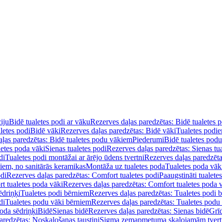
iju
Bidē tualetes podi ar vāku
Rezerves daļas paredzētas: Bidē tualetes 
letes podi
Bidē vāki
Rezerves daļas paredzētas: Bidē vāki
Tualetes podi
ļas paredzētas: Bidē tualetes podu vākiem
Piederumi
Bidē tualetes pod
letes poda vāki
Sienas tualetes podi
Rezerves daļas paredzētas: Sienas tu
di
Tualetes podi montāžai ar ārējo ūdens tvertni
Rezerves daļas paredzēta
diem, no sanitārās keramikas
Montāža uz tualetes poda
Tualetes poda vāk
odi
Rezerves daļas paredzētas: Comfort tualetes podi
Paaugstināti tualete
t tualetes poda vāki
Rezerves daļas paredzētas: Comfort tualetes poda 
ēdriņķi
Tualetes podi bērniem
Rezerves daļas paredzētas: Tualetes podi 
di
Tualetes podu vāki bērniem
Rezerves daļas paredzētas: Tualetes podu
oda sēdriņķi
Bidē
Sienas bidē
Rezerves daļas paredzētas: Sienas bidē
Grī
aredzētas: Noskalošanas taustiņi
Sigma zemapmetuma skalojamām tver