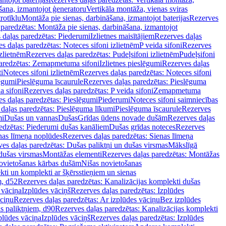
šana, izmantojot ģeneratoru
Vertikāla montāža, vienas sviras
rotīklu
Montāža pie sienas, darbināšana, izmantojot baterijas
Rezerves
paredzētas: Montāža pie sienas, darbināšana, izmantojot
 daļas paredzētas: Piederumi
Izlietnes maisītājiem
Rezerves daļas
s daļas paredzētas: Noteces sifoni izlietnēm
P veida sifoni
Rezerves
izlietnēm
Rezerves daļas paredzētas: Pudeļsifoni izlietnēm
Pudeļsifoni
paredzētas: Zemapmetuma sifoni
Izlietnes pieslēgumi
Rezerves daļas
i
Noteces sifoni izlietnēm
Rezerves daļas paredzētas: Noteces sifoni
lēgumi
Pieslēguma īscaurule
Rezerves daļas paredzētas: Pieslēguma
a sifoni
Rezerves daļas paredzētas: P veida sifoni
Zemapmetuma
s daļas paredzētas: Pieslēgumi
Piederumi
Noteces sifoni saimniecības
daļas paredzētas: Pieslēguma līkumi
Pieslēguma īscaurule
Rezerves
mi
Dušas un vannas
Dušas
Grīdas ūdens novade dušām
Rezerves daļas
edzētas: Piederumi dušas kanāliem
Dušas grīdas noteces
Rezerves
nas līmeņa noplūdes
Rezerves daļas paredzētas: Sienas līmeņa
es daļas paredzētas: Dušas paliktņi un dušas virsmas
Mākslīgā
dušas virsmas
Montāžas elementi
Rezerves daļas paredzētas: Montāžas
ovietošanas kārbas dušām
Nišas novietošanas
ti un komplekti ar šķērsstieņiem un sienas
m, d52
Rezerves daļas paredzētas: Kanalizācijas komplekti dušas
 vāciņa
Izplūdes vāciņš
Rezerves daļas paredzētas: Izplūdes
āciņu
Rezerves daļas paredzētas: Ar izplūdes vāciņu
Bez izplūdes
s paliktņiem, d90
Rezerves daļas paredzētas: Kanalizācijas komplekti
plūdes vāciņa
Izplūdes vāciņš
Rezerves daļas paredzētas: Izplūdes