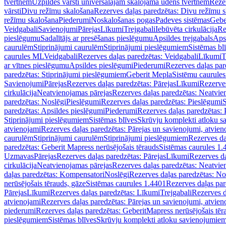
tvertnēm
Uzpildes vārsti universālajām skalojamā ūdens tvertnēm
Rezer
vārsti
Divu režīmu skalošana
Rezerves daļas paredzētas: Divu režīmu 
režīmu skalošana
Piederumi
Noskalošanas pogas
Padeves sistēmas
Gebe
Veidgabali
Savienojumi
Pārejas
Līkumi
Trejgabali
Iebūvēta cirkulācija
Re
pieslēgumu
Sadalītājs ar presēšanas pieslēgumu
Apsildes trejgabals
Apsi
caurulēm
Stiprinājumi caurulēm
Stiprinājumi pieslēgumiem
Sistēmas bl
caurules ML
Veidgabali
Rezerves daļas paredzētas: Veidgabali
Līkumi
T
ar vītnes pieslēgumu
Apsildes pieslēgumi
Piederumi
Rezerves daļas par
paredzētas: Stiprinājumi pieslēgumiem
Geberit Mepla
Sistēmu caurule
Savienojumi
Pārejas
Rezerves daļas paredzētas: Pārejas
Līkumi
Rezerves
cirkulācija
Neatvienojamas pārejas
Rezerves daļas paredzētas: Neatvie
paredzētas: Noslēgi
Pieslēgumi
Rezerves daļas paredzētas: Pieslēgumi
S
paredzētas: Apsildes pieslēgumi
Piederumi
Rezerves daļas paredzētas:
Stiprinājumi pieslēgumiem
Sistēmas blīves
Skrūvju komplekti atloku 
atvienojami
Rezerves daļas paredzētas: Pārejas un savienojumi, atvien
caurulēm
Stiprinājumi caurulēm
Stiprinājumi pieslēgumiem
Rezerves da
paredzētas: Geberit Mapress nerūsējošais tērauds
Sistēmas caurules 1.
Uzmavas
Pārejas
Rezerves daļas paredzētas: Pārejas
Līkumi
Rezerves da
cirkulācija
Neatvienojamas pārejas
Rezerves daļas paredzētas: Neatvie
daļas paredzētas: Kompensatori
Noslēgi
Rezerves daļas paredzētas: No
nerūsējošais tērauds, gāze
Sistēmas caurules 1.4401
Rezerves daļas par
Pārejas
Līkumi
Rezerves daļas paredzētas: Līkumi
Trejgabali
Rezerves d
atvienojami
Rezerves daļas paredzētas: Pārejas un savienojumi, atvien
piederumi
Rezerves daļas paredzētas: GeberitMapress nerūsējošais tēr
pieslēgumiem
Sistēmas blīves
Skrūvju komplekti atloku savienojumie