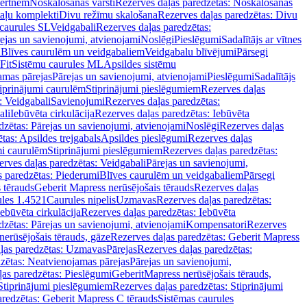
vertnēm
Noskalošanas vārsti
Rezerves daļas paredzētas: Noskalošanas
taļu komplekti
Divu režīmu skalošana
Rezerves daļas paredzētas: Divu
caurules SL
Veidgabali
Rezerves daļas paredzētas:
ejas un savienojumi, atvienojami
Noslēgi
Pieslēgumi
Sadalītājs ar vītnes
i
Blīves caurulēm un veidgabaliem
Veidgabalu blīvējumi
Pārsegi
Fit
Sistēmu caurules ML
Apsildes sistēmu
amas pārejas
Pārejas un savienojumi, atvienojami
Pieslēgumi
Sadalītājs
iprinājumi caurulēm
Stiprinājumi pieslēgumiem
Rezerves daļas
: Veidgabali
Savienojumi
Rezerves daļas paredzētas:
ali
Iebūvēta cirkulācija
Rezerves daļas paredzētas: Iebūvēta
dzētas: Pārejas un savienojumi, atvienojami
Noslēgi
Rezerves daļas
tas: Apsildes trejgabals
Apsildes pieslēgumi
Rezerves daļas
mi caurulēm
Stiprinājumi pieslēgumiem
Rezerves daļas paredzētas:
rves daļas paredzētas: Veidgabali
Pārejas un savienojumi,
s paredzētas: Piederumi
Blīves caurulēm un veidgabaliem
Pārsegi
 tērauds
Geberit Mapress nerūsējošais tērauds
Rezerves daļas
ules 1.4521
Caurules nipelis
Uzmavas
Rezerves daļas paredzētas:
Iebūvēta cirkulācija
Rezerves daļas paredzētas: Iebūvēta
dzētas: Pārejas un savienojumi, atvienojami
Kompensatori
Rezerves
nerūsējošais tērauds, gāze
Rezerves daļas paredzētas: Geberit Mapress
ļas paredzētas: Uzmavas
Pārejas
Rezerves daļas paredzētas:
zētas: Neatvienojamas pārejas
Pārejas un savienojumi,
ļas paredzētas: Pieslēgumi
GeberitMapress nerūsējošais tērauds,
Stiprinājumi pieslēgumiem
Rezerves daļas paredzētas: Stiprinājumi
aredzētas: Geberit Mapress C tērauds
Sistēmas caurules