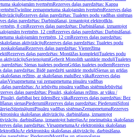
tuma skalojamām tvertnēm
Rezerves daļas paredzētas: Kappa
vertnēm
Twinline zemapmetuma skalojamām tvertnēm
Rezerves daļas
ktivizāciju
Rezerves daļas paredzētas: Tualetes podu vadības sistēmas
ves daļas paredzētas: Darbināšanai, izmantojot elektrotīklu,
vertnēm, 8 cm
Rezerves daļas paredzētas: Darbināšanai, izmantojot
skalojamām tvertnēm, 12 cm
Rezerves daļas paredzētas: Darbināšanai,
apmetuma skalojamām tvertnēm, 12 cm
Rezerves daļas paredzētas:
skalošanas aktivizāciju
Rezerves daļas paredzētas: Tualetes podu
 noskalošanai
Rezerves daļas paredzētas: Vienrežīma
ekti
Rezerves daļas paredzētas: Montāžas komplekti
Tualetes podu
s aktivizāciju
Savienojumi
Geberit Monolith sanitārie moduļi
Tualetes
 paredzētas: Sienas tualetes podiem
Grīdas tualetes podiem
Rezerves
 daļas paredzētas: Bidē paredzēti sanitārie moduļi
Sienas un grīdas
, skalošanas režīms, ar skalošanas malu
Bez vāka
Rezerves daļas
alas
Virsapmetuma vai zemapmetuma pisuāru vadības
 daļas paredzētas: Ar iebūvētu pisuāru vadības sistēmu
Iebūvētai
zerves daļas paredzētas: Pisuāri, skalošanas režīms, ar vāku /
 Pisuāri, darbībai bez ūdens
Bez vāka
Rezerves daļas paredzētas: Bez
līšanas sienas
Piederumi
Rezerves daļas paredzētas: Piederumi
Sifoni
ārejas
Stiprinājumi
Pisuāru vadības sistēmas
Zemapmetuma
Rezerves
ektronisku skalošanas aktivizāciju, darbināšana, izmantojot
ivizāciju, darbināšana, izmantojot baterijas
Ar pneimatisku skalošanas
zerves daļas paredzētas: Virsapmetuma
Ar elektronisku skalošanas
lektrotīklu
Ar elektronisku skalošanas aktivizāciju, darbināšana,
ļas paredzētas: Piederumi
Montāžas un atjaunošanas