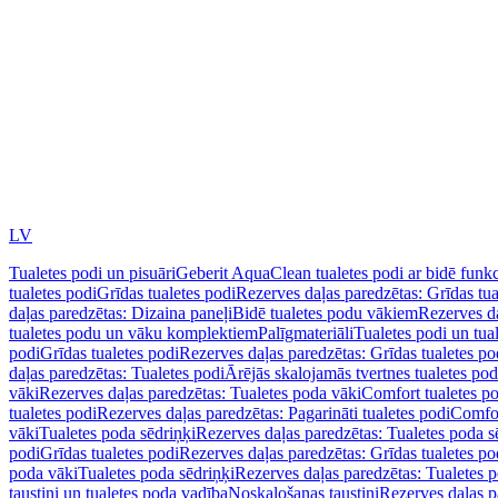
LV
Tualetes podi un pisuāri
Geberit AquaClean tualetes podi ar bidē funkc
tualetes podi
Grīdas tualetes podi
Rezerves daļas paredzētas: Grīdas tua
daļas paredzētas: Dizaina paneļi
Bidē tualetes podu vākiem
Rezerves da
tualetes podu un vāku komplektiem
Palīgmateriāli
Tualetes podi un tua
podi
Grīdas tualetes podi
Rezerves daļas paredzētas: Grīdas tualetes po
daļas paredzētas: Tualetes podi
Ārējās skalojamās tvertnes tualetes po
vāki
Rezerves daļas paredzētas: Tualetes poda vāki
Comfort tualetes p
tualetes podi
Rezerves daļas paredzētas: Pagarināti tualetes podi
Comfor
vāki
Tualetes poda sēdriņķi
Rezerves daļas paredzētas: Tualetes poda s
podi
Grīdas tualetes podi
Rezerves daļas paredzētas: Grīdas tualetes po
poda vāki
Tualetes poda sēdriņķi
Rezerves daļas paredzētas: Tualetes p
taustiņi un tualetes poda vadība
Noskalošanas taustiņi
Rezerves daļas p