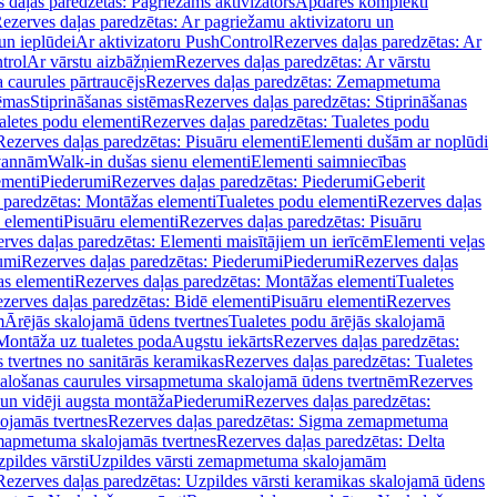
 daļas paredzētas: Pagriežams aktivizators
Apdares komplekti
ezerves daļas paredzētas: Ar pagriežamu aktivizatoru un
un ieplūdei
Ar aktivizatoru PushControl
Rezerves daļas paredzētas: Ar
trol
Ar vārstu aizbāžņiem
Rezerves daļas paredzētas: Ar vārstu
aurules pārtraucējs
Rezerves daļas paredzētas: Zemapmetuma
tēmas
Stiprināšanas sistēmas
Rezerves daļas paredzētas: Stiprināšanas
aletes podu elementi
Rezerves daļas paredzētas: Tualetes podu
Rezerves daļas paredzētas: Pisuāru elementi
Elementi dušām ar noplūdi
 vannām
Walk-in dušas sienu elementi
Elementi saimniecības
ementi
Piederumi
Rezerves daļas paredzētas: Piederumi
Geberit
 paredzētas: Montāžas elementi
Tualetes podu elementi
Rezerves daļas
 elementi
Pisuāru elementi
Rezerves daļas paredzētas: Pisuāru
rves daļas paredzētas: Elementi maisītājiem un ierīcēm
Elementi veļas
umi
Rezerves daļas paredzētas: Piederumi
Piederumi
Rezerves daļas
s elementi
Rezerves daļas paredzētas: Montāžas elementi
Tualetes
zerves daļas paredzētas: Bidē elementi
Pisuāru elementi
Rezerves
m
Ārējās skalojamā ūdens tvertnes
Tualetes podu ārējās skalojamā
Montāža uz tualetes poda
Augstu iekārts
Rezerves daļas paredzētas:
 tvertnes no sanitārās keramikas
Rezerves daļas paredzētas: Tualetes
alošanas caurules virsapmetuma skalojamā ūdens tvertnēm
Rezerves
un vidēji augsta montāža
Piederumi
Rezerves daļas paredzētas:
jamās tvertnes
Rezerves daļas paredzētas: Sigma zemapmetuma
mapmetuma skalojamās tvertnes
Rezerves daļas paredzētas: Delta
pildes vārsti
Uzpildes vārsti zemapmetuma skalojamām
Rezerves daļas paredzētas: Uzpildes vārsti keramikas skalojamā ūdens