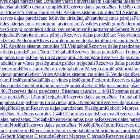
ves daļas paredzētas: Uzpildes vārsti universālajām skalojamā ūdens t
skalošana
Iekšējo detaļu komplekti
Rezerves daļas paredzētas: Iekšējo de
rit FlowFit
Sistēmu caurules ML
Apsildes sistēmu caurules ML
Sistēmu 
zerves daļas paredzētas: Iebūvēta cirkulācija
Neatvienojamas pārejas
Pār
ldes pārejas un savienojumi, atvienojami
Apsildes pieslēgumi
Piederum
īves
Skrūvju komplekti atloku savienojumiem
Palīgmateriāli
Geberit Push
rejgabali
Neatvienojamas pārejas
Rezerves daļas paredzētas: Neatvienoj
edzētas: Piederumi
Blīves caurulēm un veidgabaliem
Pārsegi caurulēm
St
s ML
Apsildes sistēmu caurules ML
Veidgabali
Rezerves daļas paredzētas
 daļas paredzētas: Līkumi
Trejgabali
Rezerves daļas paredzētas: Trejgab
nojamas pārejas
Pārejas un savienojumi, atvienojami
Rezerves daļas pare
adalītājs ar vītnes pieslēgumu
Apsildes trejgabals
Rezerves daļas paredzē
 Piederumi
Blīves caurulēm un veidgabaliem
Pārsegi caurulēm
Stiprināju
savienojumiem
Geberit Volex
Apsildes sistēmu caurules SL
Veidgabali
Reze
ojami
Pieslēgumi
Sadalītājs ar vītnes pieslēgumu
Piederumi
Rezerves daļa
ļas paredzētas: Stiprinājumi pieslēgumiem
Geberit Mapress nerūsējošais
4401
Rezerves daļas paredzētas: Sistēmas caurules 1.4401
Sistēmas caur
ļas paredzētas: Līkumi
Trejgabali
Rezerves daļas paredzētas: Trejgabali
nojamas pārejas
Pārejas un savienojumi, atvienojami
Rezerves daļas pare
slēgi
Pieslēgumi
Rezerves daļas paredzētas: Pieslēgumi
Geberit Mapress 
edzētas: Sistēmas caurules 1.4401
Caurules nipelis
Uzmavas
Rezerves da
aļas paredzētas: Trejgabali
Neatvienojamas pārejas
Rezerves daļas pared
ojami
Noslēgi
Rezerves daļas paredzētas: Noslēgi
Pieslēgumi
Rezerves da
auds, piederumi
Blīves caurulēm un veidgabaliem
Stiprinājumi caurulēm
m
Geberit Mapress C tērauds
Geberit Mapress C tērauds
Rezerves daļas p