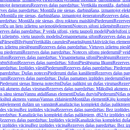
ntojot ģeneratoru
Rezerves daļas paredzētas: Vertikāla montāža, darbinā
ves daļas paredzētas: Montāža pie sienas, darbināšana, izmantojot elekt
s
Montāža pie sienas, darbināšana, izmantojot ģeneratoru
Rezerves daļas 
redzētas: Montāža pie sienas, divu rokturu maisītājs
Piederumi
Rezerves
erīču un lieto izlietņu savienotājelementi
Noteces sifoni izlietnēm
Rezerve
rves daļas paredzētas: P veida sifoni, vietu taupoši modeļi
Pudeļsifoni 
 izlietnēm, vietu taupošs modelis
Zemapmetuma sifoni
Rezerves daļas 
i
Pārsegi
Blīvējumi
Vertikālās caurules
Pagarinājumi
Aktivizācijas element
es izlietņu pieslēgumi
Rezerves daļas paredzētas: Virtuves izlietņu pies
nu piederumi
Rezerves daļas paredzētas: Noteces sifonu piederumi
P veid
ifoni
Rezerves daļas paredzētas: Virsapmetuma sifoni
Pieslēgumi
Rezerve
tnēm
Sifoni
Rezerves daļas paredzētas: Sifoni
Pieslēguma līkumi
Rezerves 
redzētas: Izplūdes vārsti
Piederumi
Rezerves daļas paredzētas: Piederu
 paredzētas: Dušas noteces
Piederumi dušas kanāliem
Rezerves daļas par
rumi
Rezerves daļas paredzētas: Dušas pamatnes izplūdes piederumi
Sie
 Piederumi sienas līmeņa notecēm
Dušas paliktņi un dušas virsmas
Rezerv
gā akmens dušas virsmas
Rezerves daļas paredzētas: Mākslīgā akmens 
s sānu sienas
Vannu atdalīšanas elementi
Dušas durvis
Piederumi
Nišas n
kslīgā akmens vannas
Vannas zīdaiņiem
Montāžas elementi
Kāju komplek
otājelementi dušām un vannām
Kanalizācijas komplekti dušas paliktņie
ūdes vāciņu
Bez izplūdes vāciņa
Rezerves daļas paredzētas: Bez izplūdes
aredzētas: Kanalizācijas komplekti dušas paliktņiem, d62
Ar izplūdes v
Rezerves daļas paredzētas: Izplūdes vāciņš
Kanalizācijas komplekti duša
r izplūdes vāciņu
Bez izplūdes vāciņa
Rezerves daļas paredzētas: Bez iz