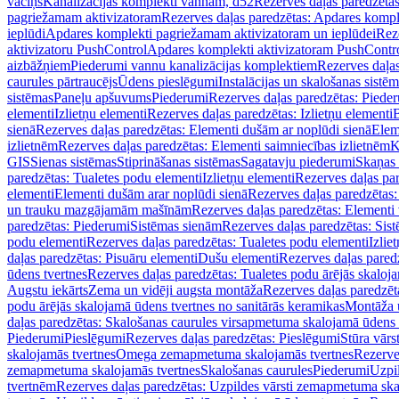
vāciņš
Kanalizācijas komplekti vannām, d52
Rezerves daļas paredzēta
pagriežamam aktivizatoram
Rezerves daļas paredzētas: Apdares komp
ieplūdi
Apdares komplekti pagriežamam aktivizatoram un ieplūdei
Rez
aktivizatoru PushControl
Apdares komplekti aktivizatoram PushContr
aizbāžņiem
Piederumi vannu kanalizācijas komplektiem
Rezerves daļa
caurules pārtraucējs
Ūdens pieslēgumi
Instalācijas un skalošanas sistē
sistēmas
Paneļu apšuvums
Piederumi
Rezerves daļas paredzētas: Piede
elementi
Izlietņu elementi
Rezerves daļas paredzētas: Izlietņu elementi
B
sienā
Rezerves daļas paredzētas: Elementi dušām ar noplūdi sienā
Elem
izlietnēm
Rezerves daļas paredzētas: Elementi saimniecības izlietnēm
K
GIS
Sienas sistēmas
Stiprināšanas sistēmas
Sagatavju piederumi
Skaņas 
paredzētas: Tualetes podu elementi
Izlietņu elementi
Rezerves daļas par
elementi
Elementi dušām arar noplūdi sienā
Rezerves daļas paredzētas:
un trauku mazgājamām mašīnām
Rezerves daļas paredzētas: Element
paredzētas: Piederumi
Sistēmas sienām
Rezerves daļas paredzētas: Sis
podu elementi
Rezerves daļas paredzētas: Tualetes podu elementi
Izlie
daļas paredzētas: Pisuāru elementi
Dušu elementi
Rezerves daļas pared
ūdens tvertnes
Rezerves daļas paredzētas: Tualetes podu ārējās skaloj
Augstu iekārts
Zema un vidēji augsta montāža
Rezerves daļas paredzēt
podu ārējās skalojamā ūdens tvertnes no sanitārās keramikas
Montāža u
daļas paredzētas: Skalošanas caurules virsapmetuma skalojamā ūdens
Piederumi
Pieslēgumi
Rezerves daļas paredzētas: Pieslēgumi
Stūra vārst
skalojamās tvertnes
Omega zemapmetuma skalojamās tvertnes
Rezerve
zemapmetuma skalojamās tvertnes
Skalošanas caurules
Piederumi
Uzpil
tvertnēm
Rezerves daļas paredzētas: Uzpildes vārsti zemapmetuma sk