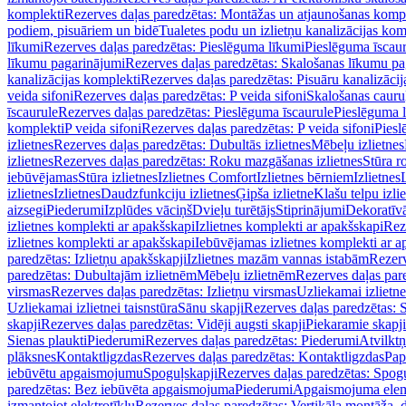
komplekti
Rezerves daļas paredzētas: Montāžas un atjaunošanas komp
podiem, pisuāriem un bidē
Tualetes podu un izlietņu kanalizācijas kom
līkumi
Rezerves daļas paredzētas: Pieslēguma līkumi
Pieslēguma īscau
līkumu pagarinājumi
Rezerves daļas paredzētas: Skalošanas līkumu p
kanalizācijas komplekti
Rezerves daļas paredzētas: Pisuāru kanalizāci
veida sifoni
Rezerves daļas paredzētas: P veida sifoni
Skalošanas cauru
īscaurule
Rezerves daļas paredzētas: Pieslēguma īscaurule
Pieslēguma 
komplekti
P veida sifoni
Rezerves daļas paredzētas: P veida sifoni
Piesl
izlietnes
Rezerves daļas paredzētas: Dubultās izlietnes
Mēbeļu izlietnes
izlietnes
Rezerves daļas paredzētas: Roku mazgāšanas izlietnes
Stūra r
iebūvējamas
Stūra izlietnes
Izlietnes Comfort
Izlietnes bērniem
Izlietnes
izlietnes
Izlietnes
Daudzfunkciju izlietnes
Ģipša izlietne
Klašu telpu izli
aizsegi
Piederumi
Izplūdes vāciņš
Dvieļu turētājs
Stiprinājumi
Dekoratīv
izlietnes komplekti ar apakšskapi
Izlietnes komplekti ar apakšskapi
Rez
izlietnes komplekti ar apakšskapi
Iebūvējamas izlietnes komplekti ar a
paredzētas: Izlietņu apakšskapji
Izlietnes mazām vannas istabām
Rezerv
paredzētas: Dubultajām izlietnēm
Mēbeļu izlietnēm
Rezerves daļas par
virsmas
Rezerves daļas paredzētas: Izlietņu virsmas
Uzliekamai izlietn
Uzliekamai izlietnei taisnstūra
Sānu skapji
Rezerves daļas paredzētas: 
skapji
Rezerves daļas paredzētas: Vidēji augsti skapji
Piekaramie skapji
Sienas plaukti
Piederumi
Rezerves daļas paredzētas: Piederumi
Atvilktņ
plāksnes
Kontaktligzdas
Rezerves daļas paredzētas: Kontaktligzdas
Pap
iebūvētu apgaismojumu
Spoguļskapji
Rezerves daļas paredzētas: Spog
paredzētas: Bez iebūvēta apgaismojuma
Piederumi
Apgaismojuma elem
izmantojot elektrotīklu
Rezerves daļas paredzētas: Vertikāla montāža, d