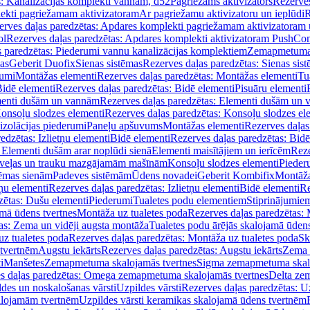
s: Kanalizācijas komplekti vannām, d52
Pagriežams aktivizators
Rezerves
lekti pagriežamam aktivizatoram
Ar pagriežamu aktivizatoru un ieplūdi
R
erves daļas paredzētas: Apdares komplekti pagriežamam aktivizatoram 
ol
Rezerves daļas paredzētas: Apdares komplekti aktivizatoram PushCon
s paredzētas: Piederumi vannu kanalizācijas komplektiem
Zemapmetuma c
mas
Geberit Duofix
Sienas sistēmas
Rezerves daļas paredzētas: Sienas sis
rumi
Montāžas elementi
Rezerves daļas paredzētas: Montāžas elementi
Tu
idē elementi
Rezerves daļas paredzētas: Bidē elementi
Pisuāru elementi
enti dušām un vannām
Rezerves daļas paredzētas: Elementi dušām un
onsoļu slodzes elementi
Rezerves daļas paredzētas: Konsoļu slodzes el
izolācijas piederumi
Paneļu apšuvums
Montāžas elementi
Rezerves daļas
edzētas: Izlietņu elementi
Bidē elementi
Rezerves daļas paredzētas: Bidē
 Elementi dušām arar noplūdi sienā
Elementi maisītājiem un ierīcēm
Reze
i veļas un trauku mazgājamām mašīnām
Konsoļu slodzes elementi
Pieder
tēmas sienām
Padeves sistēmām
Ūdens novadei
Geberit Kombifix
Montāža
tņu elementi
Rezerves daļas paredzētas: Izlietņu elementi
Bidē elementi
Re
zētas: Dušu elementi
Piederumi
Tualetes podu elementiem
Stiprinājumie
amā ūdens tvertnes
Montāža uz tualetes poda
Rezerves daļas paredzētas: 
as: Zema un vidēji augsta montāža
Tualetes podu ārējās skalojamā ūdens
z tualetes poda
Rezerves daļas paredzētas: Montāža uz tualetes poda
Sk
 tvertnēm
Augstu iekārts
Rezerves daļas paredzētas: Augstu iekārts
Zema 
i
Manšetes
Zemapmetuma skalojamās tvertnes
Sigma zemapmetuma skalo
s daļas paredzētas: Omega zemapmetuma skalojamās tvertnes
Delta ze
des un noskalošanas vārsti
Uzpildes vārsti
Rezerves daļas paredzētas: Uz
alojamām tvertnēm
Uzpildes vārsti keramikas skalojamā ūdens tvertnēm