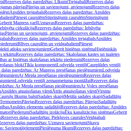
mi
Rezerves daļas paredzētas: Līkumi
Trejgabali
Rezerves daļas
ojamas pārejas
Pārejas un savienojumi, atvienojami
Rezerves daļas
slēgi
Apsildes trejgabals
Rezerves daļas paredzētas: Apsildes
abaliem
Pārsegi caurulēm
Stiprinājumi caurulēm
Stiprinājumi
Geberit Mapress varš
Uzmavas
Rezerves daļas paredzētas:
Iebūvēta cirkulācija
Rezerves daļas paredzētas: Iebūvēta
jas
Pārejas un savienojumi, atvienojami
Rezerves daļas paredzētas:
gabals
Rezerves daļas paredzētas: Apsildes trejgabals
Apsildes
 piederumi
Blīves caurulēm un veidgabaliem
Pārsegi
lekti atloku savienojumiem
Geberit higiēnas sistēma
Higiēniskās
s iekārtu
Rezerves daļas paredzētas: Skalošanas kastes un tualetes
ības ar higiēnas skalošanas iekārtu piederumi
Rezerves daļas
rošanas bloki
Tīkla komponenti
Lodveida ventiļi
Caurplūdes ventiļi
 daļas paredzētas: Ar Mapress presēšanas pieslēgumiem
Lodveida
eslēgumiem
Ar Mepla presēšanas pieslēgumiem
Rezerves daļas
lēgumiem
Lodveida ventiļi zemapmetuma montāžai
Rezerves daļas
redzētas: Ar Mepla presēšanas pieslēgumiem
Ar Volex presēšanas
m
Apsildes atgaisošanas vārsti
Ātrās atgaisošanas vārsti
Virsmu
Cauruļu līkumu balsti
Sadales skapji
Metāla sadales skapji
Sadalītāju
Termometrs
Pārejas
Rezerves daļas paredzētas: Pārejas
Sadalītāju
nības
Apsildes elementu sadalītāji
Rezerves daļas paredzētas: Apsildes
matori
Piederumi
Sadalītāju izolācija
Ēku kanalizācijas sistēmas
Geberit
s
Rezerves daļas paredzētas: Piekļuves caurules
Veidgabali
ezerves daļas paredzētas: Uzmavu savienojumi
Skavu
as: Savienotājelementi
Pieslēguma līkumi
Rezerves daļas paredzētas: