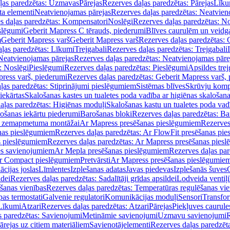
ļas paredzētas: Uzmavas
Pārejas
Rezerves daļas paredzētas: Pārejas
Līku
ta elementi
Neatvienojamas pārejas
Rezerves daļas paredzētas: Neatvien
s daļas paredzētas: Kompensatori
Noslēgi
Rezerves daļas paredzētas: No
slēgumi
Geberit Mapress C tērauds, piederumi
Blīves caurulēm un veidg
m
Geberit Mapress varš
Geberit Mapress varš
Rezerves daļas paredzētas: 
ļas paredzētas: Līkumi
Trejgabali
Rezerves daļas paredzētas: Trejgabali
Neatvienojamas pārejas
Rezerves daļas paredzētas: Neatvienojamas pāre
: Noslēgi
Pieslēgumi
Rezerves daļas paredzētas: Pieslēgumi
Apsildes trej
ress varš, piederumi
Rezerves daļas paredzētas: Geberit Mapress varš,
ļas paredzētas: Stiprinājumi pieslēgumiem
Sistēmas blīves
Skrūvju komp
iekārtas
Skalošanas kastes un tualetes poda vadība ar higiēnas skalošana
aļas paredzētas: Higiēnas moduļi
Skalošanas kastu un tualetes poda vad
lošanas iekārtu piederumi
Barošanas bloki
Rezerves daļas paredzētas: Ba
iļi zemapmetuma montāžai
Ar Mapress presēšanas pieslēgumiem
Rezerves
nas pieslēgumiem
Rezerves daļas paredzētas: Ar FlowFit presēšanas pi
s pieslēgumiem
Rezerves daļas paredzētas: Ar Mapress presēšanas pies
es savienojumiem
Ar Mepla presēšanas pieslēgumiem
Rezerves daļas pa
Ar Compact pieslēgumiem
Pretvārsti
Ar Mapress presēšanas pieslēgumie
ācijas joslas
Līmlentes
Izplešanas adatas
Javas piedevas
Izplešanās šuves
ldei
Rezerves daļas paredzētas: Sadalītāji grīdas apsildei
Lodveida ventiļi
šanas vienības
Rezerves daļas paredzētas: Temperatūras regulēšanas vie
pas termostati
Galvenie regulatori
Komunikācijas moduļi
Sensori
Transfor
Līkumi
Atzari
Rezerves daļas paredzētas: Atzari
Pārejas
Piekļuves caurule
s paredzētas: Savienojumi
Metināmie savienojumi
Uzmavu savienojumi
R
ārejas uz citiem materiāliem
Savienotājelementi
Rezerves daļas paredzēt