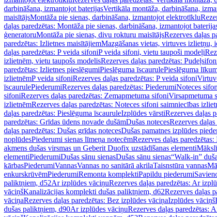
darbināšana, izmantojot baterijas
Vertikāla montāža, darbināšana, izma
maisītājs
Montāža pie sienas, darbināšana, izmantojot elektrotīklu
Rezer
daļas paredzētas: Montāža pie sienas, darbināšana, izmantojot baterija
ģeneratoru
Montāža pie sienas, divu rokturu maisītājs
Rezerves daļas pa
paredzētas: Izlietnes maisītājiem
Mazgāšanas vietas, virtuves izlietņu, i
daļas paredzētas: P veida sifoni
P veida sifoni, vietu taupoši modeļi
Reze
izlietnēm, vietu taupošs modelis
Rezerves daļas paredzētas: Pudeļsifoni
paredzētas: Izlietnes pieslēgumi
Pieslēguma īscaurule
Pieslēguma līkum
izlietnēm
P veida sifoni
Rezerves daļas paredzētas: P veida sifoni
Virtuv
īscaurule
Piederumi
Rezerves daļas paredzētas: Piederumi
Noteces sifo
sifoni
Rezerves daļas paredzētas: Zemapmetuma sifoni
Virsapmetuma s
izlietnēm
Rezerves daļas paredzētas: Noteces sifoni saimniecības izlie
daļas paredzētas: Pieslēguma īscaurule
Izplūdes vārsti
Rezerves daļas pa
paredzētas: Grīdas ūdens novade dušām
Dušas noteces
Rezerves daļas
daļas paredzētas: Dušas grīdas noteces
Dušas pamatnes izplūdes piede
noplūdes
Piederumi sienas līmeņa notecēm
Rezerves daļas paredzētas:
akmens dušas virsmas un Geberit Duofix uzstādīšanas elementi
Mākslī
elementi
Piederumi
Dušas sānu sienas
Dušas sānu sienas
“Walk-in” duša
kārbas
Piederumi
Vannas
Vannas no sanitārā akrila
Taisnstūra vannas
Mā
enkurskrūvēm
Piederumi
Remonta komplekti
Papildu piederumi
Savien
paliktņiem, d52
Ar izplūdes vāciņu
Rezerves daļas paredzētas: Ar izpl
vāciņš
Kanalizācijas komplekti dušas paliktņiem, d62
Rezerves daļas p
vāciņa
Rezerves daļas paredzētas: Bez izplūdes vāciņa
Izplūdes vāciņš
dušas paliktņiem, d90
Ar izplūdes vāciņu
Rezerves daļas paredzētas: A