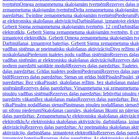
tvertnēm
Omega zemapmetuma skalojamām tvertnēm
Rezerves daļas 
zemapmetuma skalojamām tvertnēm
Delta zemapmetuma skalojamām 
paredzētas: Twinline zemapmetuma skalojamām tvertnēm
Piederumi
Pa
ar elektronisku skalošanas aktivizāciju
Darbināšanai, izmantojot elek
Geberit Sigma zemapmetuma skalojamām tvertnēm, 12 cm
Darbināšan
elektrotīklu, Geberit Sigma zemapmetuma skalojamām tvertnēm, 8 c
izmantojot elektrotīklu, Geberit Omega zemapmetuma skalojamām tv
Darbināšanai, izmantojot baterijas, Geberit Sigma zemapmetuma ska
vadības sistēmas ar pneimatisku skalošanas aktivizāciju
Divu režīmu s
noskalošanai
Piederumi tualetes podu vadības sistēmām
Rezerves daļas
vadības sistēmām ar elektronisku skalošanas aktivizāciju
Rezerves daļa
podiem paredzēti sanitārie moduļi
Rezerves daļas paredzētas: Tualetes
daļas paredzētas: Grīdas tualetes podiem
Piederumi
Rezerves daļas par
bidē
Rezerves daļas paredzētas: Sienas un grīdas bidē
Pisuārs
Pisuāri, 
paredzētas: Bez vāka
Pisuāri, skalošanas režīms, bez skalošanas malas
sistēmām
Rezerves daļas paredzētas: Virsapmetuma vai zemapmetuma 
pisuāru vadības sistēmai
Rezerves daļas paredzētas: Iebūvētai pisuāru 
paredzēts vākam
Bez skalošanas malas
Rezerves daļas paredzētas: Bez
vāka
Pisuāru nodalīšanas sienas
Plastmasas pisuāru nodalīšanas sienas
S
un sifonu piederumi
Skalošanas caurules, skalošanas līkumi un pārejas
daļas paredzētas: Zemapmetuma
Ar elektronisku skalošanas aktivizācij
elektrotīklu
Ar elektronisku skalošanas aktivizāciju, darbināšana, izman
aktivizāciju
Rezerves daļas paredzētas: Ar pneimatisku skalošanas akti
aktivizāciju, darbināšana, izmantojot elektrotīklu
Rezerves daļas paredz
izmantojot baterijas
Rezerves daļas paredzētas: Ar elektronisku skalošan