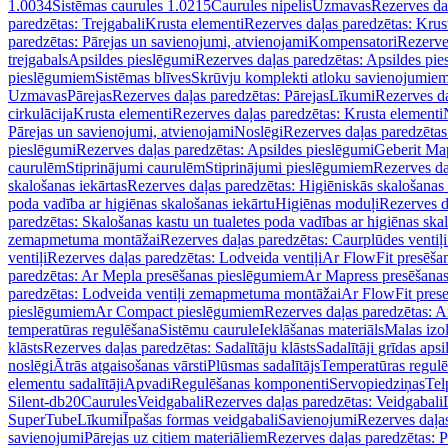
1.0034
Sistēmas caurules 1.0215
Caurules nipelis
Uzmavas
Rezerves da
paredzētas: Trejgabali
Krusta elementi
Rezerves daļas paredzētas: Krus
paredzētas: Pārejas un savienojumi, atvienojami
Kompensatori
Rezerve
trejgabals
Apsildes pieslēgumi
Rezerves daļas paredzētas: Apsildes pie
pieslēgumiem
Sistēmas blīves
Skrūvju komplekti atloku savienojumie
Uzmavas
Pārejas
Rezerves daļas paredzētas: Pārejas
Līkumi
Rezerves da
cirkulācija
Krusta elementi
Rezerves daļas paredzētas: Krusta elementi
Pārejas un savienojumi, atvienojami
Noslēgi
Rezerves daļas paredzētas
pieslēgumi
Rezerves daļas paredzētas: Apsildes pieslēgumi
Geberit Map
caurulēm
Stiprinājumi caurulēm
Stiprinājumi pieslēgumiem
Rezerves da
skalošanas iekārtas
Rezerves daļas paredzētas: Higiēniskās skalošanas 
poda vadība ar higiēnas skalošanas iekārtu
Higiēnas moduļi
Rezerves d
paredzētas: Skalošanas kastu un tualetes poda vadības ar higiēnas ska
zemapmetuma montāžai
Rezerves daļas paredzētas: Caurplūdes vent
ventiļi
Rezerves daļas paredzētas: Lodveida ventiļi
Ar FlowFit presēša
paredzētas: Ar Mepla presēšanas pieslēgumiem
Ar Mapress presēšana
paredzētas: Lodveida ventiļi zemapmetuma montāžai
Ar FlowFit pres
pieslēgumiem
Ar Compact pieslēgumiem
Rezerves daļas paredzētas: 
temperatūras regulēšana
Sistēmu caurule
Ieklāšanas materiāls
Malas izol
klāsts
Rezerves daļas paredzētas: Sadalītāju klāsts
Sadalītāji grīdas apsi
noslēgi
Ātrās atgaisošanas vārsti
Plūsmas sadalītājs
Temperatūras regulē
elementu sadalītāji
Apvadi
Regulēšanas komponenti
Servopiedziņas
Tel
Silent-db20
Caurules
Veidgabali
Rezerves daļas paredzētas: Veidgabali
SuperTube
Līkumi
Īpašas formas veidgabali
Savienojumi
Rezerves daļa
savienojumi
Pārejas uz citiem materiāliem
Rezerves daļas paredzētas: P