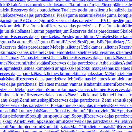
lekti
Skalošanas caurules, skalošanas līkumi un pārejas
Pārsegplāksnes
I
plekti
Rezerves daļas paredzētas: Tualetes podu un izlietņu kanalizācija
rule
Rezerves daļas paredzētas: Pieslēguma īscaurule
Pieslēguma komple
agarinājumi
PVC pieslēgumi
Rezerves daļas paredzētas: PVC pieslēgumi
jas komplekti
Pisuāru sifoni
Rezerves daļas paredzētas: Pisuāru sifoni
Glie
ļu un skalošanas līkumu pagarinājumi
Rezerves daļas paredzētas: Skalo
līkumi
Rezerves daļas paredzētas: Pieslēguma līkumi
Manšetes
Bidē kanal
ēguma īscaurule
Pieslēguma līkumi
Pārsegi
Pieslēgumi
Blīvējumi
Mazgāšan
Rezerves daļas paredzētas: Mēbeļu izlietnes
Uzliekamās izlietnes
Rezerve
oku mazgāšanas izlietne
Daļēji iemontētās izlietnes
Iebūvējamas izlietnes
Lielās mazgāšanas izlietnes
Citas izlietnes
Rezerves daļas paredzētas: Cita
etnes
Piederumi
Atbalstkājas
Rezerves daļas paredzētas: Atbalstkājas
Atbal
ās apmales
Izlietnes komplekti ar apakšskapi
Roku mazgāšanas izlietnes 
erves daļas paredzētas: Izlietnes komplekti ar apakšskapi
Mēbeļu izlietn
pakšskapi
Rezerves daļas paredzētas: Iebūvējamas izlietnes komplekti a
es daļas paredzētas: Izlietnes mazām vannas istabām
Izlietnēm
Rezerves 
edzētas: Mēbeļu izlietnēm
Stūra roku mazgāšanas izlietnēm
Rezerves daļ
ei bļodas formā
Rezerves daļas paredzētas: Uzliekamai izlietnei bļodas f
Sānu skapji
Zemi sānu skapji
Rezerves daļas paredzētas: Zemi sānu skapj
Rezerves daļas paredzētas: Piekaramie skapji
Citas mēbeles
Rezerves daļ
u sadalītāji un uzglabāšanas kārbas
Dvieļu turētāji un dvieļu āķi
Apgaism
ildu piederumi
Spoguļi un spoguļskapji
Spoguļi
Rezerves daļas paredzēta
uļskapji
Ar iebūvētu apgaismojumu
Rezerves daļas paredzētas: Ar iebū
enti
Papildu piederumi
Kontaktligzdas
Maisītāji
Izlietnes maisītāji
Rezerve
arbināšana, izmantojot elektrotīklu
Vertikāla montāža, darbināšana, izma