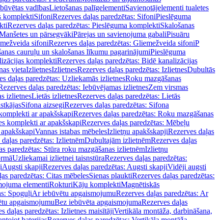
ebūvētas vadības
Lietošanas palīgelementi
Savienotājelementi tualetes
s komplekti
Sifoni
Rezerves daļas paredzētas: Sifoni
Pieslēguma
kti
Rezerves daļas paredzētas: Pieslēguma komplekti
Skalošanas
Manšetes un pārsegvāki
Pārejas un savienojuma gabali
Pisuāru
mežveida sifoni
Rezerves daļas paredzētas: Gliemežveida sifoni
P
šanas cauruļu un skalošanas līkumu pagarinājumi
Pieslēguma
izācijas komplekti
Rezerves daļas paredzētas: Bidē kanalizācijas
as vieta
Izlietnes
Izlietnes
Rezerves daļas paredzētas: Izlietnes
Dubultās
s daļas paredzētas: Uzliekamās izlietnes
Roku mazgāšanas
Rezerves daļas paredzētas: Iebūvējamas izlietnes
Zem virsmas
s izlietnes
Lietās izlietnes
Rezerves daļas paredzētas: Lietās
stkājas
Sifona aizsegi
Rezerves daļas paredzētas: Sifona
komplekti ar apakšskapi
Rezerves daļas paredzētas: Roku mazgāšanas
es komplekti ar apakšskapi
Rezerves daļas paredzētas: Mēbeļu
r apakšskapi
Vannas istabas mēbeles
Izlietņu apakšskapji
Rezerves daļas
daļas paredzētas: Izlietnēm
Dubultajām izlietnēm
Rezerves daļas
as paredzētas: Stūra roku mazgāšanas izlietnēm
Izlietņu
ormā
Uzliekamai izlietnei taisnstūra
Rezerves daļas paredzētas:
i
Augsti skapji
Rezerves daļas paredzētas: Augsti skapji
Vidēji augsti
as paredzētas: Citas mēbeles
Sienas plaukti
Rezerves daļas paredzētas:
ojuma elementi
Rokturi
Kāju komplekti
Magnētiskās
s: Spoguļi
Ar iebūvētu apgaismojumu
Rezerves daļas paredzētas: Ar
vētu apgaismojumu
Bez iebūvēta apgaismojuma
Rezerves daļas
s daļas paredzētas: Izlietnes maisītāji
Vertikāla montāža, darbināšana,
ntojot baterijas
Rezerves daļas paredzētas: Vertikāla montāža,