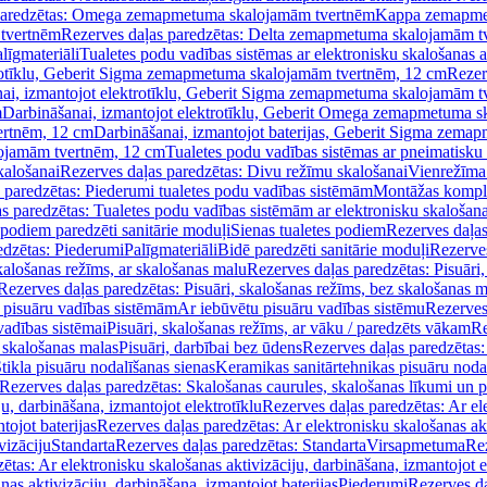
paredzētas: Omega zemapmetuma skalojamām tvertnēm
Kappa zemapme
tvertnēm
Rezerves daļas paredzētas: Delta zemapmetuma skalojamām t
līgmateriāli
Tualetes podu vadības sistēmas ar elektronisku skalošanas a
trotīklu, Geberit Sigma zemapmetuma skalojamām tvertnēm, 12 cm
Rezer
ai, izmantojot elektrotīklu, Geberit Sigma zemapmetuma skalojamām t
m
Darbināšanai, izmantojot elektrotīklu, Geberit Omega zemapmetuma 
ertnēm, 12 cm
Darbināšanai, izmantojot baterijas, Geberit Sigma zem
lojamām tvertnēm, 12 cm
Tualetes podu vadības sistēmas ar pneimatisku 
kalošanai
Rezerves daļas paredzētas: Divu režīmu skalošanai
Vienrežīma
 paredzētas: Piederumi tualetes podu vadības sistēmām
Montāžas kompl
s paredzētas: Tualetes podu vadības sistēmām ar elektronisku skalošana
 podiem paredzēti sanitārie moduļi
Sienas tualetes podiem
Rezerves daļas
edzētas: Piederumi
Palīgmateriāli
Bidē paredzēti sanitārie moduļi
Rezerves
skalošanas režīms, ar skalošanas malu
Rezerves daļas paredzētas: Pisuāri
Rezerves daļas paredzētas: Pisuāri, skalošanas režīms, bez skalošanas m
pisuāru vadības sistēmām
Ar iebūvētu pisuāru vadības sistēmu
Rezerves
vadības sistēmai
Pisuāri, skalošanas režīms, ar vāku / paredzēts vākam
Re
 skalošanas malas
Pisuāri, darbībai bez ūdens
Rezerves daļas paredzētas:
tikla pisuāru nodalīšanas sienas
Keramikas sanitārtehnikas pisuāru noda
Rezerves daļas paredzētas: Skalošanas caurules, skalošanas līkumi un p
u, darbināšana, izmantojot elektrotīklu
Rezerves daļas paredzētas: Ar el
tojot baterijas
Rezerves daļas paredzētas: Ar elektronisku skalošanas akt
vizāciju
Standarta
Rezerves daļas paredzētas: Standarta
Virsapmetuma
Re
ētas: Ar elektronisku skalošanas aktivizāciju, darbināšana, izmantojot e
as aktivizāciju, darbināšana, izmantojot baterijas
Piederumi
Rezerves da