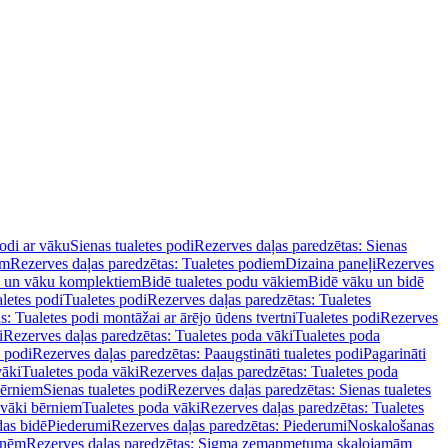
podi ar vāku
Sienas tualetes podi
Rezerves daļas paredzētas: Sienas
em
Rezerves daļas paredzētas: Tualetes podiem
Dizaina paneļi
Rezerves
u un vāku komplektiem
Bidē tualetes podu vākiem
Bidē vāku un bidē
aletes podi
Tualetes podi
Rezerves daļas paredzētas: Tualetes
s: Tualetes podi montāžai ar ārējo ūdens tvertni
Tualetes podi
Rezerves
i
Rezerves daļas paredzētas: Tualetes poda vāki
Tualetes poda
s podi
Rezerves daļas paredzētas: Paaugstināti tualetes podi
Pagarināti
vāki
Tualetes poda vāki
Rezerves daļas paredzētas: Tualetes poda
bērniem
Sienas tualetes podi
Rezerves daļas paredzētas: Sienas tualetes
 vāki bērniem
Tualetes poda vāki
Rezerves daļas paredzētas: Tualetes
das bidē
Piederumi
Rezerves daļas paredzētas: Piederumi
Noskalošanas
tnēm
Rezerves daļas paredzētas: Sigma zemapmetuma skalojamām