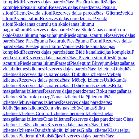
komplekti
Rezerves daļas paredzētas: Pisuāru kanalizācijas
komplekti
Pisuāru sifoni
Rezerves daļas paredzētas: Pisuāru
sifoni
Gliemežveida sifoni
Rezerves daļas paredzētas: Gliemežveida
sifoni
P veida sifoni
Rezerves daļas paredzētas: P veida
sifoni
Skalošanas cauruļu un skalošanas līkumu
pagarinājumi
Rezerves daļas paredzētas: Skalošanas cauruļu un
skalošanas līkumu pagarinājumi
Pieslēguma īscaurule
Rezerves daļas
paredzētas: Pieslēguma īscaurule
Pieslēguma līkumi
Rezerves daļas
paredzētas: Pieslēguma līkumi
Manšetes
Bidē kanalizācijas
komplekti
Rezerves daļas paredzētas: Bidē kanalizācijas komplekti
P
veida sifoni
Rezerves daļas paredzētas: P veida sifoni
Pieslēguma
īscaurule
Pieslēguma līkumi
Pārsegi
Pieslēgumi
Blīvējumi
Mazgāšanas
vieta
Izlietnes
Izlietnes
Rezerves daļas paredzētas: Izlietnes
Dubultās
izlietnes
Rezerves daļas paredzētas: Dubultās izlietnes
Mēbeļu
izlietnes
Rezerves daļas paredzētas: Mēbeļu izlietnes
Uzliekamās
izlietnes
Rezerves daļas paredzētas: Uzliekamās izlietnes
Roku
mazgāšanas izlietnes
Rezerves daļas paredzētas: Roku mazgāšanas
izlietnes
Stūra roku mazgāšanas izlietne
Daļēji iemontētās
izlietnes
Iebūvējamas izlietnes
Rezerves daļas paredzētas:
Iebūvējamas izlietnes
Zem virsmas iebūvējamas
Stūra
izlietnes
Izlietnes Comfort
Izlietnes bērniem
Izlietnes
Lielās
mazgāšanas izlietnes
Citas izlietnes
Rezerves daļas paredzētas: Citas
izlietnes
Lietās izlietnes
Rezerves daļas paredzētas: Lietās
izlietnes
Izlietnes
Daudzfunkciju izlietnes
Ģipša izlietne
Klašu telpu
izlietnes
Piederumi
Atbalstkājas
Rezerves daļas paredzētas: