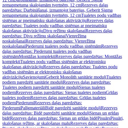
zemapmetuma skalojamām tvertnēm, 12 cm
Rezerves daļas
paredzētas: Darbināšanai, izmantojot baterijas, Geberit Sigma
zemapmetuma skalojamām tvertnēm, 12 cm
Tualetes podu vadības
sistēmas ar pneimatisku skalošanas aktivizāciju
Rezerves daļas
paredzētas: Tualetes podu vadības sistēmas ar pneimatisku
skalošanas aktivizāciju
Divu režīmu skalošanai
Rezerves daļas
paredzētas: Divu režīmu skalošanai
Vienrežīma
noskalošanai
Rezerves daļas paredzētas: Vienrežīma
noskalošanai
Piederumi tualetes podu vadības sistēmām
Rezerves
daļas paredzētas: Piederumi tualetes podu vadības
sistēmām
Montāžas komplekti
Rezerves daļas paredzētas: Montāžas
komplekti
Tualetes podu vadības sistēmām ar elektronisku
skalošanas aktivizāciju
Rezerves daļas paredzētas: Tualetes podu
vadības sistēmām ar elektronisku skalošanas
aktivizāciju
Savienojumi
Geberit Monolith sanitārie moduļi
Tualetes
podiem paredzēti sanitārie moduļi
Rezerves daļas paredzētas:
Tualetes podiem paredzēti sanitārie moduļi
Sienas tualetes
podiem
Rezerves daļas paredzētas: Sienas tualetes podiem
Grīdas
tualetes podiem
Rezerves daļas paredzētas: Grīdas tualetes
podiem
Piederumi
Rezerves daļas paredzētas:
Piederumi
Palīgmateriāli
Bidē paredzēti sanitārie moduļi
Rezerves
daļas paredzētas: Bidē paredzēti sanitārie moduļi
Sienas un grīdas
bidē
Rezerves daļas paredzētas: Sienas un grīdas bidē
Pisuārs
Pisuāri,
skalošanas režīms, ar skalošanas malu
Rezerves daļas paredzētas: