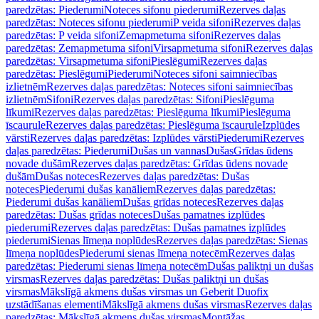
paredzētas: Piederumi
Noteces sifonu piederumi
Rezerves daļas
paredzētas: Noteces sifonu piederumi
P veida sifoni
Rezerves daļas
paredzētas: P veida sifoni
Zemapmetuma sifoni
Rezerves daļas
paredzētas: Zemapmetuma sifoni
Virsapmetuma sifoni
Rezerves daļas
paredzētas: Virsapmetuma sifoni
Pieslēgumi
Rezerves daļas
paredzētas: Pieslēgumi
Piederumi
Noteces sifoni saimniecības
izlietnēm
Rezerves daļas paredzētas: Noteces sifoni saimniecības
izlietnēm
Sifoni
Rezerves daļas paredzētas: Sifoni
Pieslēguma
līkumi
Rezerves daļas paredzētas: Pieslēguma līkumi
Pieslēguma
īscaurule
Rezerves daļas paredzētas: Pieslēguma īscaurule
Izplūdes
vārsti
Rezerves daļas paredzētas: Izplūdes vārsti
Piederumi
Rezerves
daļas paredzētas: Piederumi
Dušas un vannas
Dušas
Grīdas ūdens
novade dušām
Rezerves daļas paredzētas: Grīdas ūdens novade
dušām
Dušas noteces
Rezerves daļas paredzētas: Dušas
noteces
Piederumi dušas kanāliem
Rezerves daļas paredzētas:
Piederumi dušas kanāliem
Dušas grīdas noteces
Rezerves daļas
paredzētas: Dušas grīdas noteces
Dušas pamatnes izplūdes
piederumi
Rezerves daļas paredzētas: Dušas pamatnes izplūdes
piederumi
Sienas līmeņa noplūdes
Rezerves daļas paredzētas: Sienas
līmeņa noplūdes
Piederumi sienas līmeņa notecēm
Rezerves daļas
paredzētas: Piederumi sienas līmeņa notecēm
Dušas paliktņi un dušas
virsmas
Rezerves daļas paredzētas: Dušas paliktņi un dušas
virsmas
Mākslīgā akmens dušas virsmas un Geberit Duofix
uzstādīšanas elementi
Mākslīgā akmens dušas virsmas
Rezerves daļas
paredzētas: Mākslīgā akmens dušas virsmas
Montāžas