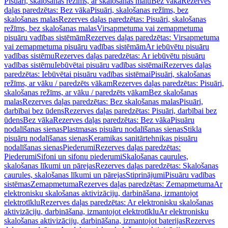
Pisuāri, skalošanas režīms, ar skalošanas malu
Bez vāka
Rezerves
daļas paredzētas: Bez vāka
Pisuāri, skalošanas režīms, bez
skalošanas malas
Rezerves daļas paredzētas: Pisuāri, skalošanas
režīms, bez skalošanas malas
Virsapmetuma vai zemapmetuma
pisuāru vadības sistēmām
Rezerves daļas paredzētas: Virsapmetuma
vai zemapmetuma pisuāru vadības sistēmām
Ar iebūvētu pisuāru
vadības sistēmu
Rezerves daļas paredzētas: Ar iebūvētu pisuāru
vadības sistēmu
Iebūvētai pisuāru vadības sistēmai
Rezerves daļas
paredzētas: Iebūvētai pisuāru vadības sistēmai
Pisuāri, skalošanas
režīms, ar vāku / paredzēts vākam
Rezerves daļas paredzētas: Pisuāri,
skalošanas režīms, ar vāku / paredzēts vākam
Bez skalošanas
malas
Rezerves daļas paredzētas: Bez skalošanas malas
Pisuāri,
darbībai bez ūdens
Rezerves daļas paredzētas: Pisuāri, darbībai bez
ūdens
Bez vāka
Rezerves daļas paredzētas: Bez vāka
Pisuāru
nodalīšanas sienas
Plastmasas pisuāru nodalīšanas sienas
Stikla
pisuāru nodalīšanas sienas
Keramikas sanitārtehnikas pisuāru
nodalīšanas sienas
Piederumi
Rezerves daļas paredzētas:
Piederumi
Sifoni un sifonu piederumi
Skalošanas caurules,
skalošanas līkumi un pārejas
Rezerves daļas paredzētas: Skalošanas
caurules, skalošanas līkumi un pārejas
Stiprinājumi
Pisuāru vadības
sistēmas
Zemapmetuma
Rezerves daļas paredzētas: Zemapmetuma
Ar
elektronisku skalošanas aktivizāciju, darbināšana, izmantojot
elektrotīklu
Rezerves daļas paredzētas: Ar elektronisku skalošanas
aktivizāciju, darbināšana, izmantojot elektrotīklu
Ar elektronisku
skalošanas aktivizāciju, darbināšana, izmantojot baterijas
Rezerves