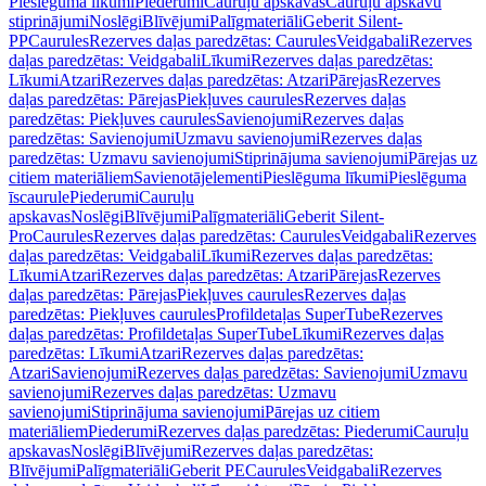
Pieslēguma līkumi
Piederumi
Cauruļu apskavas
Cauruļu apskavu
stiprinājumi
Noslēgi
Blīvējumi
Palīgmateriāli
Geberit Silent-
PP
Caurules
Rezerves daļas paredzētas: Caurules
Veidgabali
Rezerves
daļas paredzētas: Veidgabali
Līkumi
Rezerves daļas paredzētas:
Līkumi
Atzari
Rezerves daļas paredzētas: Atzari
Pārejas
Rezerves
daļas paredzētas: Pārejas
Piekļuves caurules
Rezerves daļas
paredzētas: Piekļuves caurules
Savienojumi
Rezerves daļas
paredzētas: Savienojumi
Uzmavu savienojumi
Rezerves daļas
paredzētas: Uzmavu savienojumi
Stiprinājuma savienojumi
Pārejas uz
citiem materiāliem
Savienotājelementi
Pieslēguma līkumi
Pieslēguma
īscaurule
Piederumi
Cauruļu
apskavas
Noslēgi
Blīvējumi
Palīgmateriāli
Geberit Silent-
Pro
Caurules
Rezerves daļas paredzētas: Caurules
Veidgabali
Rezerves
daļas paredzētas: Veidgabali
Līkumi
Rezerves daļas paredzētas:
Līkumi
Atzari
Rezerves daļas paredzētas: Atzari
Pārejas
Rezerves
daļas paredzētas: Pārejas
Piekļuves caurules
Rezerves daļas
paredzētas: Piekļuves caurules
Profildetaļas SuperTube
Rezerves
daļas paredzētas: Profildetaļas SuperTube
Līkumi
Rezerves daļas
paredzētas: Līkumi
Atzari
Rezerves daļas paredzētas:
Atzari
Savienojumi
Rezerves daļas paredzētas: Savienojumi
Uzmavu
savienojumi
Rezerves daļas paredzētas: Uzmavu
savienojumi
Stiprinājuma savienojumi
Pārejas uz citiem
materiāliem
Piederumi
Rezerves daļas paredzētas: Piederumi
Cauruļu
apskavas
Noslēgi
Blīvējumi
Rezerves daļas paredzētas:
Blīvējumi
Palīgmateriāli
Geberit PE
Caurules
Veidgabali
Rezerves