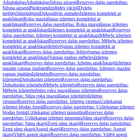
Atbalstkājas
Atbalstkājas
Sifona aizsegi
Rezerves daļas paredzētas:
Sifona aizsegi
Piederumi
Izplūdes vāciņš
Dvieļu
turētājs
Stiprinājumi
Dekoratīvās apmales
Izlietnes komplekti ar
apakšskapi
Roku mazgāšanas izlietnes komplekti ar
apakšskapi
Rezerves daļas paredzētas: Roku mazgāšanas izlietnes
komplekti ar apakšskapi
Izlietnes komplekti ar apakšskapi
Rezerves
daļas paredzētas: Izlietnes komplekti ar apakšskapi
Mēbeļu izlietnes
komplekti ar apakšskapi
Rezerves daļas paredzētas: Mēbeļu izlietnes
komplekti ar apakšskapi
Iebūvējamas izlietnes komplekti ar
apakšskapi
Rezerves daļas paredzētas: Iebūvējamas izlietnes
komplekti ar apakšskapi
Vannas istabas mēbeles
Izlietņu
apakšskapji
Rezerves daļas paredzētas: Izlietņu apakšskapji
Izlietnes
mazām vannas istabām
Rezerves daļas paredzētas: Izlietnes mazām
vannas istabām
Izlietnēm
Rezerves daļas paredzētas:
Izlietnēm
Dubultajām izlietnēm
Rezerves daļas paredzētas:
Dubultajām izlietnēm
Mēbeļu izlietnēm
Rezerves daļas paredzētas:
Mēbeļu izlietnēm
Stūra roku mazgāšanas izlietnēm
Rezerves daļas
paredzētas: Stūra roku mazgāšanas izlietnēm
Izlietņu
virsmas
Rezerves daļas paredzētas: Izlietņu virsmas
Uzliekamai
izlietnei bļodas formā
Rezerves daļas paredzētas: Uzliekamai izlietnei
bļodas formā
Uzliekamai izlietnei taisnstūra
Rezerves daļas
paredzētas: Uzliekamai izlietnei taisnstūra
Sānu skapji
Rezerves daļas
paredzētas: Sānu skapji
Zemi sānu skapji
Rezerves daļas paredzētas:
Zemi sānu skapji
Augsti skapji
Rezerves daļas paredzētas: Augsti
skapji
Vidēji augsti skapji
Rezerves daļas paredzētas: Vidēji augsti