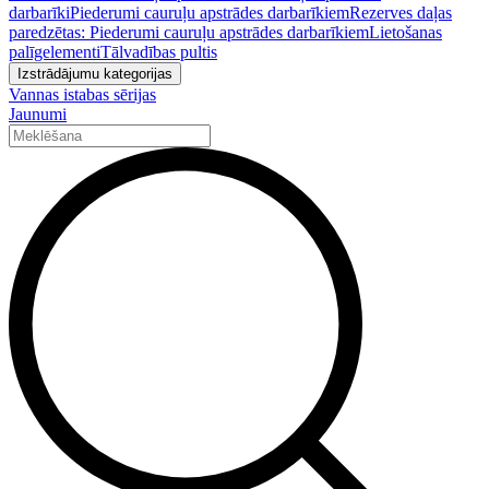
darbarīki
Piederumi cauruļu apstrādes darbarīkiem
Rezerves daļas
paredzētas: Piederumi cauruļu apstrādes darbarīkiem
Lietošanas
palīgelementi
Tālvadības pultis
Izstrādājumu kategorijas
Vannas istabas sērijas
Jaunumi