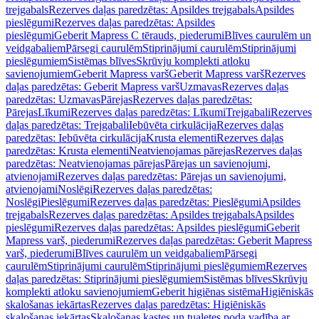
trejgabals
Rezerves daļas paredzētas: Apsildes trejgabals
Apsildes
pieslēgumi
Rezerves daļas paredzētas: Apsildes
pieslēgumi
Geberit Mapress C tērauds, piederumi
Blīves caurulēm un
veidgabaliem
Pārsegi caurulēm
Stiprinājumi caurulēm
Stiprinājumi
pieslēgumiem
Sistēmas blīves
Skrūvju komplekti atloku
savienojumiem
Geberit Mapress varš
Geberit Mapress varš
Rezerves
daļas paredzētas: Geberit Mapress varš
Uzmavas
Rezerves daļas
paredzētas: Uzmavas
Pārejas
Rezerves daļas paredzētas:
Pārejas
Līkumi
Rezerves daļas paredzētas: Līkumi
Trejgabali
Rezerves
daļas paredzētas: Trejgabali
Iebūvēta cirkulācija
Rezerves daļas
paredzētas: Iebūvēta cirkulācija
Krusta elementi
Rezerves daļas
paredzētas: Krusta elementi
Neatvienojamas pārejas
Rezerves daļas
paredzētas: Neatvienojamas pārejas
Pārejas un savienojumi,
atvienojami
Rezerves daļas paredzētas: Pārejas un savienojumi,
atvienojami
Noslēgi
Rezerves daļas paredzētas:
Noslēgi
Pieslēgumi
Rezerves daļas paredzētas: Pieslēgumi
Apsildes
trejgabals
Rezerves daļas paredzētas: Apsildes trejgabals
Apsildes
pieslēgumi
Rezerves daļas paredzētas: Apsildes pieslēgumi
Geberit
Mapress varš, piederumi
Rezerves daļas paredzētas: Geberit Mapress
varš, piederumi
Blīves caurulēm un veidgabaliem
Pārsegi
caurulēm
Stiprinājumi caurulēm
Stiprinājumi pieslēgumiem
Rezerves
daļas paredzētas: Stiprinājumi pieslēgumiem
Sistēmas blīves
Skrūvju
komplekti atloku savienojumiem
Geberit higiēnas sistēma
Higiēniskās
skalošanas iekārtas
Rezerves daļas paredzētas: Higiēniskās
skalošanas iekārtas
Skalošanas kastes un tualetes poda vadība ar