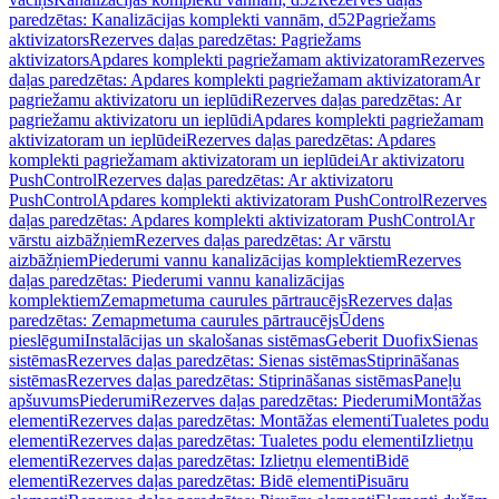
paredzētas: Kanalizācijas komplekti vannām, d52
Pagriežams
aktivizators
Rezerves daļas paredzētas: Pagriežams
aktivizators
Apdares komplekti pagriežamam aktivizatoram
Rezerves
daļas paredzētas: Apdares komplekti pagriežamam aktivizatoram
Ar
pagriežamu aktivizatoru un ieplūdi
Rezerves daļas paredzētas: Ar
pagriežamu aktivizatoru un ieplūdi
Apdares komplekti pagriežamam
aktivizatoram un ieplūdei
Rezerves daļas paredzētas: Apdares
komplekti pagriežamam aktivizatoram un ieplūdei
Ar aktivizatoru
PushControl
Rezerves daļas paredzētas: Ar aktivizatoru
PushControl
Apdares komplekti aktivizatoram PushControl
Rezerves
daļas paredzētas: Apdares komplekti aktivizatoram PushControl
Ar
vārstu aizbāžņiem
Rezerves daļas paredzētas: Ar vārstu
aizbāžņiem
Piederumi vannu kanalizācijas komplektiem
Rezerves
daļas paredzētas: Piederumi vannu kanalizācijas
komplektiem
Zemapmetuma caurules pārtraucējs
Rezerves daļas
paredzētas: Zemapmetuma caurules pārtraucējs
Ūdens
pieslēgumi
Instalācijas un skalošanas sistēmas
Geberit Duofix
Sienas
sistēmas
Rezerves daļas paredzētas: Sienas sistēmas
Stiprināšanas
sistēmas
Rezerves daļas paredzētas: Stiprināšanas sistēmas
Paneļu
apšuvums
Piederumi
Rezerves daļas paredzētas: Piederumi
Montāžas
elementi
Rezerves daļas paredzētas: Montāžas elementi
Tualetes podu
elementi
Rezerves daļas paredzētas: Tualetes podu elementi
Izlietņu
elementi
Rezerves daļas paredzētas: Izlietņu elementi
Bidē
elementi
Rezerves daļas paredzētas: Bidē elementi
Pisuāru