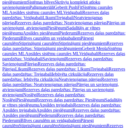
pieslēgumiem
Sistēmas blīves
Skrūvju komplekti atloku
savienojumiem
Palīgmateriāli
Geberit PushFit
Sistēmu caurules
ML
Apsildes sistēmu caurules ML
Veidgabali
Rezerves daļas
paredzētas: Veidgabali
Līkumi
Trejgabali
Neatvienojamas
pārejas
Rezerves daļas paredzētas: Neatvienojamas pārejas
Pārejas un
savienojumi, atvienojami
Pieslēgumi
Sadalītājs ar vītnes
pieslēgumu
Apsildes pieslēgumi
Piederumi
Rezerves daļas paredzētas:
Piederumi
Blīves caurulēm un veidgabaliem
Pārsegi
caurulēm
Stiprinājumi caurulēm
Stiprinājumi pieslēgumiem
Rezerves
daļas paredzētas: Stiprinājumi pieslēgumiem
Geberit Mepla
Sistēmu
caurules ML
Apsildes sistēmu caurules ML
Veidgabali
Rezerves daļas
paredzētas: Veidgabali
Savienojumi
Rezerves daļas paredzētas:
Savienojumi
Pārejas
Rezerves daļas paredzētas:
Pārejas
Līkumi
Rezerves daļas paredzētas: Līkumi
Trejgabali
Rezerves
daļas paredzētas: Trejgabali
Iebūvēta cirkulācija
Rezerves daļas
paredzētas: Iebūvēta cirkulācija
Neatvienojamas pārejas
Rezerves
daļas paredzētas: Neatvienojamas pārejas
Pārejas un savienojumi,
atvienojami
Rezerves daļas paredzētas: Pārejas un savienojumi,
atvienojami
Noslēgi
Rezerves daļas paredzētas:
Noslēgi
Pieslēgumi
Rezerves daļas paredzētas: Pieslēgumi
Sadalītājs
ar vītnes pieslēgumu
Apsildes trejgabals
Rezerves daļas paredzētas:
Apsildes trejgabals
Apsildes pieslēgumi
Rezerves daļas paredzētas:
Apsildes pieslēgumi
Piederumi
Rezerves daļas paredzētas:
Piederumi
Blīves caurulēm un veidgabaliem
Pārsegi
caurulēm
Stiprinājumi caurulēm
Stiprinājumi pieslēgumiem
Rezerves