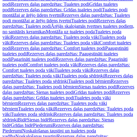
podi
Rezerves daļas paredzētas: Tualetes podi
Grīdas tualetes
podi
Rezerves daļas paredzētas: Grīdas tualetes podi
Tualetes podi
montāžai ar ārējo ūdens tvertni
Rezerves daļas paredzētas: Tualetes
podi montāžai ar ārējo ūdens tvertni
Tualetes podi
Rezerves daļas
paredzētas: Tualetes podi
Ārējās skalojamās tvertnes tualetes podiem,
no sanitārās keramikas
Montāža uz tualetes poda
Tualetes poda
vāki
Rezerves daļas paredzētas: Tualetes poda vāki
Tualetes poda
vāki
Rezerves daļas paredzētas: Tualetes poda vāki
Comfort tualetes
podi
Rezerves daļas paredzētas: Comfort tualetes podi
Paaugstināti
tualetes podi
Rezerves daļas paredzētas: Paaugstināti tualetes
podi
Pagarināti tualetes podi
Rezerves daļas paredzētas: Pagarināti
tualetes podi
Comfort tualetes poda vāki
Rezerves daļas paredzētas:
Comfort tualetes poda vāki
Tualetes poda vāki
Rezerves daļas
paredzētas: Tualetes poda vāki
Tualetes poda sēdriņķi
Rezerves daļas
paredzētas: Tualetes poda sēdriņķi
Tualetes podi bērniem
Rezerves
daļas paredzētas: Tualetes podi bērniem
Sienas tualetes podi
Rezerves
daļas paredzētas: Sienas tualetes podi
Grīdas tualetes podi
Rezerves
daļas paredzētas: Grīdas tualetes podi
Tualetes podu vāki
bērniem
Rezerves daļas paredzētas: Tualetes podu vāki
bērniem
Tualetes poda vāki
Rezerves daļas paredzētas: Tualetes poda
vāki
Tualetes poda sēdriņķi
Rezerves daļas paredzētas: Tualetes poda
sēdriņķi
Bidē
Sienas bidē
Rezerves daļas paredzētas: Sienas
bidē
Grīdas bidē
Piederumi
Rezerves daļas paredzētas:
Piederumi
Noskalošanas taustiņi un tualetes poda
vadība
Noskalošanas taustiņi
Rezerves daļas paredzētas: