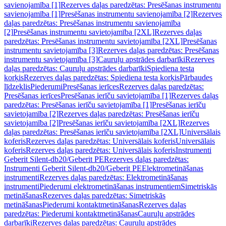
savienojamība [1]
Rezerves daļas paredzētas: Presēšanas instrumentu
savienojamība [1]
Presēšanas instrumentu savienojamība [2]
Rezerves
daļas paredzētas: Presēšanas instrumentu savienojamība
[2]
Presēšanas instrumentu savietojamība [2XL]
Rezerves daļas
paredzētas: Presēšanas instrumentu savietojamība [2XL]
Presēšanas
instrumentu savietojamība [3]
Rezerves daļas paredzētas: Presēšanas
instrumentu savietojamība [3]
Cauruļu apstrādes darbarīki
Rezerves
daļas paredzētas: Cauruļu apstrādes darbarīki
Spiediena testa
korķis
Rezerves daļas paredzētas: Spiediena testa korķis
Pārbaudes
līdzeklis
Piederumi
Presēšanas ierīces
Rezerves daļas paredzētas:
Presēšanas ierīces
Presēšanas ierīču savietojamība [1]
Rezerves daļas
paredzētas: Presēšanas ierīču savietojamība [1]
Presēšanas ierīču
savietojamība [2]
Rezerves daļas paredzētas: Presēšanas ierīču
savietojamība [2]
Presēšanas ierīču savietojamība [2XL]
Rezerves
daļas paredzētas: Presēšanas ierīču savietojamība [2XL]
Universālais
koferis
Rezerves daļas paredzētas: Universālais koferis
Universālais
koferis
Rezerves daļas paredzētas: Universālais koferis
Instrumenti
Geberit Silent-db20/Geberit PE
Rezerves daļas paredzētas:
Instrumenti Geberit Silent-db20/Geberit PE
Elektrometināšanas
instrumenti
Rezerves daļas paredzētas: Elektrometināšanas
instrumenti
Piederumi elektrometināšanas instrumentiem
Simetriskās
metināšanas
Rezerves daļas paredzētas: Simetriskās
metināšanas
Piederumi kontaktmetināšanas
Rezerves daļas
paredzētas: Piederumi kontaktmetināšanas
Cauruļu apstrādes
darbarīki
Rezerves daļas paredzētas: Cauruļu apstrādes