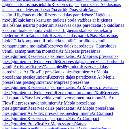
higiēnas skalošanas iekārtu
Rezerves daļas paredzētas: Skalošanas
kastes un tualetes poda vadība ar higiēnas skalošanas
iekārtu
Higiēnas moduļi
Rezerves daļas paredzētas: Higiēnas
moduļi
Skalošanas kastu un tualetes poda vadības ar higiēnas
skalošanas iekārtu piederumi
Rezerves daļas paredzētas: Skalošanas
kastu un tualetes poda vadības ar higiēnas skalošanas iekārtu
piederumi
Barošanas bloki
Rezerves daļas paredzētas: Barošanas
bloki
Tīkla komponenti
Lodveida ventiļi
Caurplūdes ventiļi
zemapmetuma montāžai
Rezerves daļas paredzētas: Caurplūdes
ventiļi zemapmetuma montāžai
Ar Mapress presēšanas
pieslēgumiem
Rezerves daļas paredzētas: Ar Mapress presēšanas
pieslēgumiem
Lodveida ventiļi
Rezerves daļas paredzētas: Lodveida
ventiļi
Ar FlowFit presēšanas pieslēgumiem
Rezerves daļas
paredzētas: Ar FlowFit presēšanas pieslēgumiem
Ar Mepla
presēšanas pieslēgumiem
Rezerves daļas paredzētas: Ar Mepla
presēšanas pieslēgumiem
Ar Mapress presēšanas
pieslēgumiem
Rezerves daļas paredzētas: Ar Mapress presēšanas
pieslēgumiem
Lodveida ventiļi zemapmetuma montāžai
Rezerves
daļas paredzētas: Lodveida ventiļi zemapmetuma montāžai
Ar
FlowFit preses savienojumiem
Ar Mepla presēšanas
pieslēgumiem
Rezerves daļas paredzētas: Ar Mepla presēšanas
pieslēgumiem
Ar Volex presēšanas pieslēgumiem
Ar Compact
pieslēgumiem
Rezerves daļas paredzētas: Ar Compact
pieslēgumiem
Pretvārsti
Ar Mapress presēšanas
pieslēgumiem
Apsildes atgaisošanas vārsti
Ātrās atgaisošanas