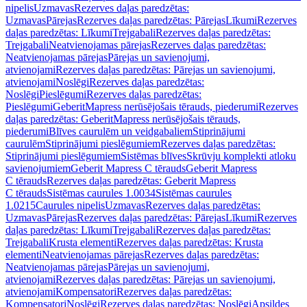
nipelis
Uzmavas
Rezerves daļas paredzētas:
Uzmavas
Pārejas
Rezerves daļas paredzētas: Pārejas
Līkumi
Rezerves
daļas paredzētas: Līkumi
Trejgabali
Rezerves daļas paredzētas:
Trejgabali
Neatvienojamas pārejas
Rezerves daļas paredzētas:
Neatvienojamas pārejas
Pārejas un savienojumi,
atvienojami
Rezerves daļas paredzētas: Pārejas un savienojumi,
atvienojami
Noslēgi
Rezerves daļas paredzētas:
Noslēgi
Pieslēgumi
Rezerves daļas paredzētas:
Pieslēgumi
GeberitMapress nerūsējošais tērauds, piederumi
Rezerves
daļas paredzētas: GeberitMapress nerūsējošais tērauds,
piederumi
Blīves caurulēm un veidgabaliem
Stiprinājumi
caurulēm
Stiprinājumi pieslēgumiem
Rezerves daļas paredzētas:
Stiprinājumi pieslēgumiem
Sistēmas blīves
Skrūvju komplekti atloku
savienojumiem
Geberit Mapress C tērauds
Geberit Mapress
C tērauds
Rezerves daļas paredzētas: Geberit Mapress
C tērauds
Sistēmas caurules 1.0034
Sistēmas caurules
1.0215
Caurules nipelis
Uzmavas
Rezerves daļas paredzētas:
Uzmavas
Pārejas
Rezerves daļas paredzētas: Pārejas
Līkumi
Rezerves
daļas paredzētas: Līkumi
Trejgabali
Rezerves daļas paredzētas:
Trejgabali
Krusta elementi
Rezerves daļas paredzētas: Krusta
elementi
Neatvienojamas pārejas
Rezerves daļas paredzētas:
Neatvienojamas pārejas
Pārejas un savienojumi,
atvienojami
Rezerves daļas paredzētas: Pārejas un savienojumi,
atvienojami
Kompensatori
Rezerves daļas paredzētas:
Kompensatori
Noslēgi
Rezerves daļas paredzētas: Noslēgi
Apsildes