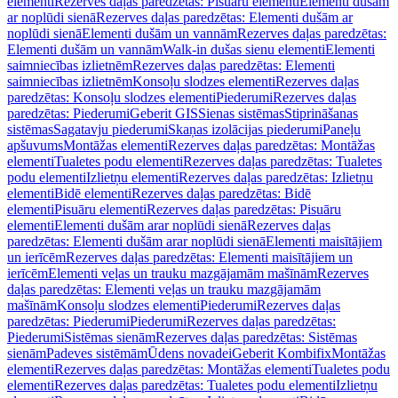
elementi
Rezerves daļas paredzētas: Pisuāru elementi
Elementi dušām
ar noplūdi sienā
Rezerves daļas paredzētas: Elementi dušām ar
noplūdi sienā
Elementi dušām un vannām
Rezerves daļas paredzētas:
Elementi dušām un vannām
Walk-in dušas sienu elementi
Elementi
saimniecības izlietnēm
Rezerves daļas paredzētas: Elementi
saimniecības izlietnēm
Konsoļu slodzes elementi
Rezerves daļas
paredzētas: Konsoļu slodzes elementi
Piederumi
Rezerves daļas
paredzētas: Piederumi
Geberit GIS
Sienas sistēmas
Stiprināšanas
sistēmas
Sagatavju piederumi
Skaņas izolācijas piederumi
Paneļu
apšuvums
Montāžas elementi
Rezerves daļas paredzētas: Montāžas
elementi
Tualetes podu elementi
Rezerves daļas paredzētas: Tualetes
podu elementi
Izlietņu elementi
Rezerves daļas paredzētas: Izlietņu
elementi
Bidē elementi
Rezerves daļas paredzētas: Bidē
elementi
Pisuāru elementi
Rezerves daļas paredzētas: Pisuāru
elementi
Elementi dušām arar noplūdi sienā
Rezerves daļas
paredzētas: Elementi dušām arar noplūdi sienā
Elementi maisītājiem
un ierīcēm
Rezerves daļas paredzētas: Elementi maisītājiem un
ierīcēm
Elementi veļas un trauku mazgājamām mašīnām
Rezerves
daļas paredzētas: Elementi veļas un trauku mazgājamām
mašīnām
Konsoļu slodzes elementi
Piederumi
Rezerves daļas
paredzētas: Piederumi
Piederumi
Rezerves daļas paredzētas:
Piederumi
Sistēmas sienām
Rezerves daļas paredzētas: Sistēmas
sienām
Padeves sistēmām
Ūdens novadei
Geberit Kombifix
Montāžas
elementi
Rezerves daļas paredzētas: Montāžas elementi
Tualetes podu
elementi
Rezerves daļas paredzētas: Tualetes podu elementi
Izlietņu