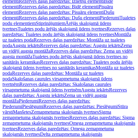
elementi
Rezerves daļas paredzētas: Izlietņu elementi
Bidē
elementi
Rezerves daļas paredzētas: Bidē elementi
Pisuāru
elementi
Rezerves daļas paredzētas: Pisuāru elementi
Dušu
elementi
Rezerves daļas paredzētas: Dušu elementi
Piederumi
Tualetes
podu elementiem
Stiprinājumiem
Ārējās skalojamā ūdens
tvertnes
Tualetes podu ārējās skalojamā ūdens tvertnes
Rezerves daļas
paredzētas: Tualetes podu ārējās skalojamā ūdens tvertnes
Montāža
uz tualetes poda
Rezerves daļas paredzētas: Montāža uz tualetes
poda
Augstu iekārts
Rezerves daļas paredzētas: Augstu iekārts
Zema
un vidēji augsta montāža
Rezerves daļas paredzētas: Zema un vidēji
augsta montāža
Tualetes podu ārējās skalojamā ūdens tvertnes no
sanitārās keramikas
Rezerves daļas paredzētas: Tualetes podu ārējās
skalojamā ūdens tvertnes no sanitārās keramikas
Montāža uz tualetes
poda
Rezerves daļas paredzētas: Montāža uz tualetes
poda
Skalošanas caurules virsapmetuma skalojamā ūdens
tvertnēm
Rezerves daļas paredzētas: Skalošanas caurules
virsapmetuma skalojamā ūdens tvertnēm
Augstu iekārts
Rezerves
daļas paredzētas: Augstu iekārts
Zema un vidēji augsta
montāža
Piederumi
Rezerves daļas paredzētas:
Piederumi
Pieslēgumi
Rezerves daļas paredzētas: Pieslēgumi
Stūra
vārsti
Manšetes
Zemapmetuma skalojamās tvertnes
Sigma
zemapmetuma skalojamās tvertnes
Rezerves daļas paredzētas: Sigma
zemapmetuma skalojamās tvertnes
Omega zemapmetuma skalojamās
tvertnes
Rezerves daļas paredzētas: Omega zemapmetuma
skalojamās tvertnes
Delta zemapmetuma skalojamās