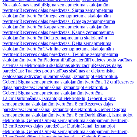
Noskalošanas taustiņi
Sigma zemapmetuma skalojamām
tvertnēm
Rezerves daļas paredzētas: Sigma zemapmetuma
skalojamām tvertnēm
Omega zemapmetuma skalojamām
tvertnēm
Rezerves daļas paredzētas: Omega zemapmetuma
skalojamām tvertnēm
Kappa zemapmetuma skalojamām
tvertnēm
Rezerves daļas paredzētas: Kappa zemapmetuma
skalojamām tvertnēm
Delta zemapmetuma skalojamām
tvertnēm
Rezerves daļas paredzētas: Delta zemapmetuma
skalojamām tvertnēm
Twinline zemapmetuma skalojamām
tvertnēm
Rezerves daļas paredzētas: Twinline zemapmetuma
skalojamām tvertnēm
Piederumi
Palīgmateriāli
Tualetes podu vadības
sistēmas ar elektronisku skalošanas aktivizāciju
Rezerves daļas
paredzētas: Tualetes podu vadības sistēmas ar elektronisku
skalošanas aktivizāciju
Darbināšanai, izmantojot elektrotīklu,
Geberit Sigma zemapmetuma skalojamām tvertnēm, 12 cm
Rezerves
daļas paredzētas: Darbināšanai, izmantojot elektrotīklu,
Geberit Sigma zemapmetuma skalojamām tvertnēm,
12 cm
Darbināšanai, izmantojot elektrotīklu, Geberit Sigma
zemapmetuma skalojamām tvertnēm, 8 cm
Rezerves daļas
paredzētas: Darbināšanai, izmantojot elektrotīklu, Geberit Sigma
zemapmetuma skalojamām tvertnēm, 8 cm
Darbināšanai, izmantojot
elektrotīklu, Geberit Omega zemapmetuma skalojamām tvertnēm,
12 cm
Rezerves daļas paredzētas: Darbināšanai, izmantojot
elektrotīklu, Geberit Omega zemapmetuma skalojamām tvertnēm,
12 cm
Darbināšanai, izmantojot baterijas, Geberit Sigma