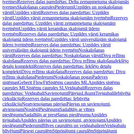
tvertnes
Rezerves daļas paredzētas: Delta zemapmetuma skalojamās
tvertnes
Skalošanas caurules
Piederumi
Uzpildes un noskalošanas
vārsti
Uzpildes vārsti
Rezerves daļas paredzētas: Uzpildes
vārsti
Uzpildes vārsti zemapmetuma skalojamām tvertnēm
Rezerves
daļas paredzētas: Uzpildes vārsti zemapmetuma skalojamām
tvertnēm
Uzpildes vārsti keramikas skalojamā ūdens
tvertnēm
Rezerves daļas paredzētas: Uzpildes vārsti keramikas
skalojamā ūdens tvertnēm
Uzpildes vārsti universālajām skalojamā
ūdens tvertnēm
Rezerves daļas paredzētas: Uzpildes vārsti
universālajām skalojamā ūdens tvertnēm
Noskalošanas
vārsti
Rezerves daļas paredzētas: Noskalošanas vārsti
Divu režīmu
skalošana
Rezerves daļas paredzētas: Divu režīmu skalošana
Iekšējo
detaļu komplekti
Rezerves daļas paredzētas: Iekšējo detaļu
komplekti
Divu režīmu skalošana
Rezerves daļas paredzētas: Divu
režīmu skalošana
Piederumi
Noskalošanas pogas
Padeves
sistēmas
Geberit FlowFit
Sistēmu caurules ML
Apsildes sistēmu
caurules ML
Sistēmu caurules SL
Veidgabali
Rezerves daļas
paredzētas: Veidgabali
Savienojumi
Pārejas
Līkumi
Trejgabali
Iebūvēta
cirkulācija
Rezerves daļas paredzētas: Iebūvēta
cirkulācija
Neatvienojamas pārejas
Pārejas un savienojumi,
atvienojami
Noslēgi
Pieslēgumi
Sadalītājs ar vītnes
pieslēgumu
Sadalītājs ar presēšanas pieslēgumu
Apsildes
trejgabals
Apsildes pārejas un savienojumi, atvienojami
Apsildes
pieslēgumi
Piederumi
Blīves caurulēm un veidgabaliem
Veidgabalu
blīvējumi
Pārsegi caurulēm
Stiprinājumi caurulēm
Stiprinājumi