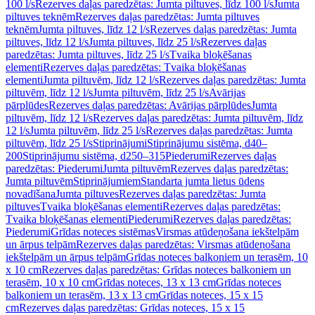
100 l/s
Rezerves daļas paredzētas: Jumta piltuves, līdz 100 l/s
Jumta
piltuves teknēm
Rezerves daļas paredzētas: Jumta piltuves
teknēm
Jumta piltuves, līdz 12 l/s
Rezerves daļas paredzētas: Jumta
piltuves, līdz 12 l/s
Jumta piltuves, līdz 25 l/s
Rezerves daļas
paredzētas: Jumta piltuves, līdz 25 l/s
Tvaika bloķēšanas
elementi
Rezerves daļas paredzētas: Tvaika bloķēšanas
elementi
Jumta piltuvēm, līdz 12 l/s
Rezerves daļas paredzētas: Jumta
piltuvēm, līdz 12 l/s
Jumta piltuvēm, līdz 25 l/s
Avārijas
pārplūdes
Rezerves daļas paredzētas: Avārijas pārplūdes
Jumta
piltuvēm, līdz 12 l/s
Rezerves daļas paredzētas: Jumta piltuvēm, līdz
12 l/s
Jumta piltuvēm, līdz 25 l/s
Rezerves daļas paredzētas: Jumta
piltuvēm, līdz 25 l/s
Stiprinājumi
Stiprinājumu sistēma, d40–
200
Stiprinājumu sistēma, d250–315
Piederumi
Rezerves daļas
paredzētas: Piederumi
Jumta piltuvēm
Rezerves daļas paredzētas:
Jumta piltuvēm
Stiprinājumiem
Standarta jumta lietus ūdens
novadīšana
Jumta piltuves
Rezerves daļas paredzētas: Jumta
piltuves
Tvaika bloķēšanas elementi
Rezerves daļas paredzētas:
Tvaika bloķēšanas elementi
Piederumi
Rezerves daļas paredzētas:
Piederumi
Grīdas noteces sistēmas
Virsmas atūdeņošana iekštelpām
un ārpus telpām
Rezerves daļas paredzētas: Virsmas atūdeņošana
iekštelpām un ārpus telpām
Grīdas noteces balkoniem un terasēm, 10
x 10 cm
Rezerves daļas paredzētas: Grīdas noteces balkoniem un
terasēm, 10 x 10 cm
Grīdas noteces, 13 x 13 cm
Grīdas noteces
balkoniem un terasēm, 13 x 13 cm
Grīdas noteces, 15 x 15
cm
Rezerves daļas paredzētas: Grīdas noteces, 15 x 15