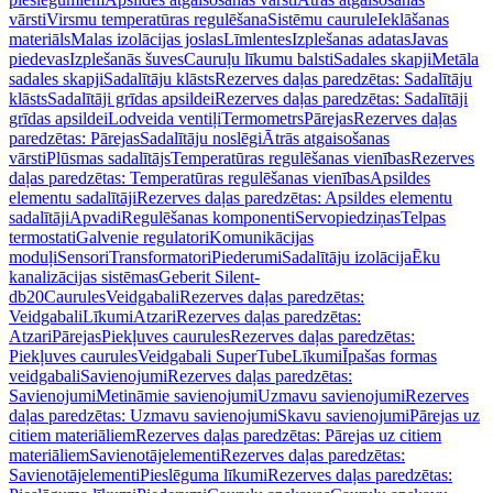
vārsti
Virsmu temperatūras regulēšana
Sistēmu caurule
Ieklāšanas
materiāls
Malas izolācijas joslas
Līmlentes
Izplešanas adatas
Javas
piedevas
Izplešanās šuves
Cauruļu līkumu balsti
Sadales skapji
Metāla
sadales skapji
Sadalītāju klāsts
Rezerves daļas paredzētas: Sadalītāju
klāsts
Sadalītāji grīdas apsildei
Rezerves daļas paredzētas: Sadalītāji
grīdas apsildei
Lodveida ventiļi
Termometrs
Pārejas
Rezerves daļas
paredzētas: Pārejas
Sadalītāju noslēgi
Ātrās atgaisošanas
vārsti
Plūsmas sadalītājs
Temperatūras regulēšanas vienības
Rezerves
daļas paredzētas: Temperatūras regulēšanas vienības
Apsildes
elementu sadalītāji
Rezerves daļas paredzētas: Apsildes elementu
sadalītāji
Apvadi
Regulēšanas komponenti
Servopiedziņas
Telpas
termostati
Galvenie regulatori
Komunikācijas
moduļi
Sensori
Transformatori
Piederumi
Sadalītāju izolācija
Ēku
kanalizācijas sistēmas
Geberit Silent-
db20
Caurules
Veidgabali
Rezerves daļas paredzētas:
Veidgabali
Līkumi
Atzari
Rezerves daļas paredzētas:
Atzari
Pārejas
Piekļuves caurules
Rezerves daļas paredzētas:
Piekļuves caurules
Veidgabali SuperTube
Līkumi
Īpašas formas
veidgabali
Savienojumi
Rezerves daļas paredzētas:
Savienojumi
Metināmie savienojumi
Uzmavu savienojumi
Rezerves
daļas paredzētas: Uzmavu savienojumi
Skavu savienojumi
Pārejas uz
citiem materiāliem
Rezerves daļas paredzētas: Pārejas uz citiem
materiāliem
Savienotājelementi
Rezerves daļas paredzētas:
Savienotājelementi
Pieslēguma līkumi
Rezerves daļas paredzētas: