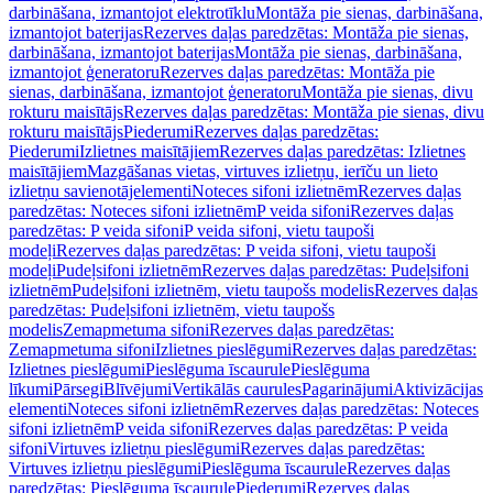
darbināšana, izmantojot elektrotīklu
Montāža pie sienas, darbināšana,
izmantojot baterijas
Rezerves daļas paredzētas: Montāža pie sienas,
darbināšana, izmantojot baterijas
Montāža pie sienas, darbināšana,
izmantojot ģeneratoru
Rezerves daļas paredzētas: Montāža pie
sienas, darbināšana, izmantojot ģeneratoru
Montāža pie sienas, divu
rokturu maisītājs
Rezerves daļas paredzētas: Montāža pie sienas, divu
rokturu maisītājs
Piederumi
Rezerves daļas paredzētas:
Piederumi
Izlietnes maisītājiem
Rezerves daļas paredzētas: Izlietnes
maisītājiem
Mazgāšanas vietas, virtuves izlietņu, ierīču un lieto
izlietņu savienotājelementi
Noteces sifoni izlietnēm
Rezerves daļas
paredzētas: Noteces sifoni izlietnēm
P veida sifoni
Rezerves daļas
paredzētas: P veida sifoni
P veida sifoni, vietu taupoši
modeļi
Rezerves daļas paredzētas: P veida sifoni, vietu taupoši
modeļi
Pudeļsifoni izlietnēm
Rezerves daļas paredzētas: Pudeļsifoni
izlietnēm
Pudeļsifoni izlietnēm, vietu taupošs modelis
Rezerves daļas
paredzētas: Pudeļsifoni izlietnēm, vietu taupošs
modelis
Zemapmetuma sifoni
Rezerves daļas paredzētas:
Zemapmetuma sifoni
Izlietnes pieslēgumi
Rezerves daļas paredzētas:
Izlietnes pieslēgumi
Pieslēguma īscaurule
Pieslēguma
līkumi
Pārsegi
Blīvējumi
Vertikālās caurules
Pagarinājumi
Aktivizācijas
elementi
Noteces sifoni izlietnēm
Rezerves daļas paredzētas: Noteces
sifoni izlietnēm
P veida sifoni
Rezerves daļas paredzētas: P veida
sifoni
Virtuves izlietņu pieslēgumi
Rezerves daļas paredzētas:
Virtuves izlietņu pieslēgumi
Pieslēguma īscaurule
Rezerves daļas
paredzētas: Pieslēguma īscaurule
Piederumi
Rezerves daļas