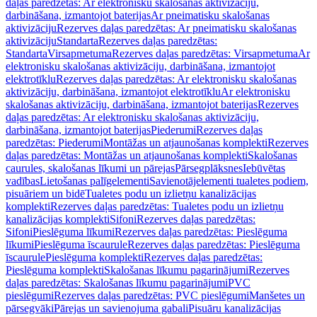
daļas paredzētas: Ar elektronisku skalošanas aktivizāciju,
darbināšana, izmantojot baterijas
Ar pneimatisku skalošanas
aktivizāciju
Rezerves daļas paredzētas: Ar pneimatisku skalošanas
aktivizāciju
Standarta
Rezerves daļas paredzētas:
Standarta
Virsapmetuma
Rezerves daļas paredzētas: Virsapmetuma
Ar
elektronisku skalošanas aktivizāciju, darbināšana, izmantojot
elektrotīklu
Rezerves daļas paredzētas: Ar elektronisku skalošanas
aktivizāciju, darbināšana, izmantojot elektrotīklu
Ar elektronisku
skalošanas aktivizāciju, darbināšana, izmantojot baterijas
Rezerves
daļas paredzētas: Ar elektronisku skalošanas aktivizāciju,
darbināšana, izmantojot baterijas
Piederumi
Rezerves daļas
paredzētas: Piederumi
Montāžas un atjaunošanas komplekti
Rezerves
daļas paredzētas: Montāžas un atjaunošanas komplekti
Skalošanas
caurules, skalošanas līkumi un pārejas
Pārsegplāksnes
Iebūvētas
vadības
Lietošanas palīgelementi
Savienotājelementi tualetes podiem,
pisuāriem un bidē
Tualetes podu un izlietņu kanalizācijas
komplekti
Rezerves daļas paredzētas: Tualetes podu un izlietņu
kanalizācijas komplekti
Sifoni
Rezerves daļas paredzētas:
Sifoni
Pieslēguma līkumi
Rezerves daļas paredzētas: Pieslēguma
līkumi
Pieslēguma īscaurule
Rezerves daļas paredzētas: Pieslēguma
īscaurule
Pieslēguma komplekti
Rezerves daļas paredzētas:
Pieslēguma komplekti
Skalošanas līkumu pagarinājumi
Rezerves
daļas paredzētas: Skalošanas līkumu pagarinājumi
PVC
pieslēgumi
Rezerves daļas paredzētas: PVC pieslēgumi
Manšetes un
pārsegvāki
Pārejas un savienojuma gabali
Pisuāru kanalizācijas