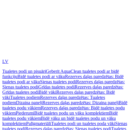
LV
Tualetes podi un pisuāri
Geberit AquaClean tualetes podi ar bidē
funkciju
Bidē tualetes podi ar vāku
Rezerves daļas paredzētas: Bidē
tualetes podi ar vāku
Sienas tualetes podi
Rezerves daļas paredzētas:
Sienas tualetes podi
Grīdas tualetes podi
Rezerves daļas paredzētas:
Grīdas tualetes podi
Bidē vāki
Rezerves daļas paredzētas: Bidē
vāki
Tualetes podiem
Rezerves daļas paredzētas: Tualetes
podiem
Dizaina paneļi
Rezerves daļas paredzētas: Dizaina paneļi
Bidē
tualetes podu vākiem
Rezerves daļas paredzētas: Bidē tualetes podu
vākiem
Piederumi
Bidē tualetes podu un vāku komplektiem
Bidē
tualetes podu vākiem
Bidē vāku un bidē tualetes podu un vāku
komplektiem
Palīgmateriāli
Tualetes podi un tualetes poda vāki
Sienas
tualetes podi
Rezerves daļas paredzētas: Sienas tualetes podi
Tualetes