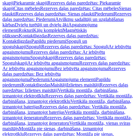
skapji
Piekaramie skapji
Rezerves daļas paredzētas: Piekaramie
skapji
Citas mēbeles
Rezerves daļas paredzētas: Citas mēbeles
Sienas
plaukti
Rezerves daļas paredzētas: Sienas plaukti
Piederumi
Rezerves
daļas paredzētas: Piederumi
Atvilktņu sadalītāji un uzglabāšanas
kārbas
Dvieļu turētāji un dvieļu āķi
Apgaismojuma
elementi
Rokturi
Kāju komplekti
Magnētiskās
plāksnes
Kontaktligzdas
Rezerves daļas paredzētas:
Kontaktligzdas
Papildu piederumi
Spoguļi un
spoguļskapji
Spoguļi
Rezerves daļas paredzētas: Spoguļi
Ar iebūvētu
apgaismojumu
Rezerves daļas paredzētas: Ar iebūvētu
apgaismojumu
Spoguļskapji
Rezerves daļas paredzētas:
Spoguļskapji
Ar iebūvētu apgaismojumu
Rezerves daļas paredzētas:
Ar iebūvētu apgaismojumu
Bez iebūvēta apgaismojuma
Rezerves
daļas paredzētas: Bez iebūvēta
apgaismojuma
Piederumi
Apgaismojuma elementi
Papildu
piederumi
Kontaktligzdas
Maisītāji
Izlietnes maisītāji
Rezerves daļas
paredzētas: Izlietnes maisītāji
Vertikāla montāža, darbināšana,
izmantojot elektrotīklu
Rezerves daļas paredzētas: Vertikāla montāža,
darbināšana, izmantojot elektrotīklu
Vertikāla montāža, darbināšana,
izmantojot baterijas
Rezerves daļas paredzētas: Vertikāla montāža,
darbināšana, izmantojot baterijas
Vertikāla montāža, darbināšana,
izmantojot ģeneratoru
Rezerves daļas paredzētas: Vertikāla montāža,
darbināšana, izmantojot ģeneratoru
Vertikāla montāža, vienas sviras
maisītājs
Montāža pie sienas, darbināšana, izmantojot
elektrotīklu
Rezerves daļas paredzētas: Montāža pie sienas,