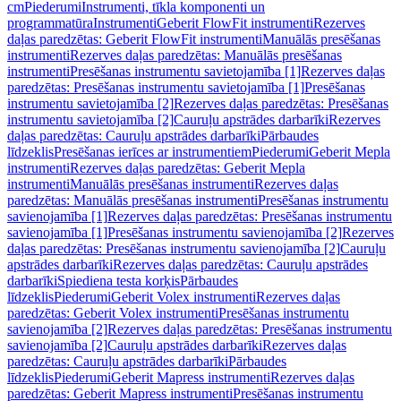
cm
Piederumi
Instrumenti, tīkla komponenti un
programmatūra
Instrumenti
Geberit FlowFit instrumenti
Rezerves
daļas paredzētas: Geberit FlowFit instrumenti
Manuālās presēšanas
instrumenti
Rezerves daļas paredzētas: Manuālās presēšanas
instrumenti
Presēšanas instrumentu savietojamība [1]
Rezerves daļas
paredzētas: Presēšanas instrumentu savietojamība [1]
Presēšanas
instrumentu savietojamība [2]
Rezerves daļas paredzētas: Presēšanas
instrumentu savietojamība [2]
Cauruļu apstrādes darbarīki
Rezerves
daļas paredzētas: Cauruļu apstrādes darbarīki
Pārbaudes
līdzeklis
Presēšanas ierīces ar instrumentiem
Piederumi
Geberit Mepla
instrumenti
Rezerves daļas paredzētas: Geberit Mepla
instrumenti
Manuālās presēšanas instrumenti
Rezerves daļas
paredzētas: Manuālās presēšanas instrumenti
Presēšanas instrumentu
savienojamība [1]
Rezerves daļas paredzētas: Presēšanas instrumentu
savienojamība [1]
Presēšanas instrumentu savienojamība [2]
Rezerves
daļas paredzētas: Presēšanas instrumentu savienojamība [2]
Cauruļu
apstrādes darbarīki
Rezerves daļas paredzētas: Cauruļu apstrādes
darbarīki
Spiediena testa korķis
Pārbaudes
līdzeklis
Piederumi
Geberit Volex instrumenti
Rezerves daļas
paredzētas: Geberit Volex instrumenti
Presēšanas instrumentu
savienojamība [2]
Rezerves daļas paredzētas: Presēšanas instrumentu
savienojamība [2]
Cauruļu apstrādes darbarīki
Rezerves daļas
paredzētas: Cauruļu apstrādes darbarīki
Pārbaudes
līdzeklis
Piederumi
Geberit Mapress instrumenti
Rezerves daļas
paredzētas: Geberit Mapress instrumenti
Presēšanas instrumentu