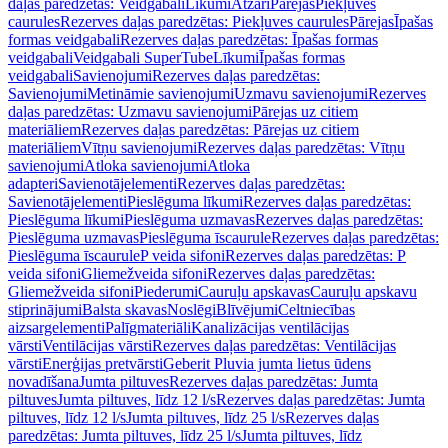
daļas paredzētas: Veidgabali
Līkumi
Atzari
Pārejas
Piekļuves
caurules
Rezerves daļas paredzētas: Piekļuves caurules
Pārejas
Īpašas
formas veidgabali
Rezerves daļas paredzētas: Īpašas formas
veidgabali
Veidgabali SuperTube
Līkumi
Īpašas formas
veidgabali
Savienojumi
Rezerves daļas paredzētas:
Savienojumi
Metināmie savienojumi
Uzmavu savienojumi
Rezerves
daļas paredzētas: Uzmavu savienojumi
Pārejas uz citiem
materiāliem
Rezerves daļas paredzētas: Pārejas uz citiem
materiāliem
Vītņu savienojumi
Rezerves daļas paredzētas: Vītņu
savienojumi
Atloka savienojumi
Atloka
adapteri
Savienotājelementi
Rezerves daļas paredzētas:
Savienotājelementi
Pieslēguma līkumi
Rezerves daļas paredzētas:
Pieslēguma līkumi
Pieslēguma uzmavas
Rezerves daļas paredzētas:
Pieslēguma uzmavas
Pieslēguma īscaurule
Rezerves daļas paredzētas:
Pieslēguma īscaurule
P veida sifoni
Rezerves daļas paredzētas: P
veida sifoni
Gliemežveida sifoni
Rezerves daļas paredzētas:
Gliemežveida sifoni
Piederumi
Cauruļu apskavas
Cauruļu apskavu
stiprinājumi
Balsta skavas
Noslēgi
Blīvējumi
Celtniecības
aizsargelementi
Palīgmateriāli
Kanalizācijas ventilācijas
vārsti
Ventilācijas vārsti
Rezerves daļas paredzētas: Ventilācijas
vārsti
Enerģijas pretvārsti
Geberit Pluvia jumta lietus ūdens
novadīšana
Jumta piltuves
Rezerves daļas paredzētas: Jumta
piltuves
Jumta piltuves, līdz 12 l/s
Rezerves daļas paredzētas: Jumta
piltuves, līdz 12 l/s
Jumta piltuves, līdz 25 l/s
Rezerves daļas
paredzētas: Jumta piltuves, līdz 25 l/s
Jumta piltuves, līdz