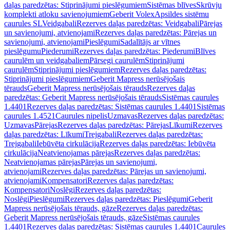
daļas paredzētas: Stiprinājumi pieslēgumiem
Sistēmas blīves
Skrūvju
komplekti atloku savienojumiem
Geberit Volex
Apsildes sistēmu
caurules SL
Veidgabali
Rezerves daļas paredzētas: Veidgabali
Pārejas
un savienojumi, atvienojami
Rezerves daļas paredzētas: Pārejas un
savienojumi, atvienojami
Pieslēgumi
Sadalītājs ar vītnes
pieslēgumu
Piederumi
Rezerves daļas paredzētas: Piederumi
Blīves
caurulēm un veidgabaliem
Pārsegi caurulēm
Stiprinājumi
caurulēm
Stiprinājumi pieslēgumiem
Rezerves daļas paredzētas:
Stiprinājumi pieslēgumiem
Geberit Mapress nerūsējošais
tērauds
Geberit Mapress nerūsējošais tērauds
Rezerves daļas
paredzētas: Geberit Mapress nerūsējošais tērauds
Sistēmas caurules
1.4401
Rezerves daļas paredzētas: Sistēmas caurules 1.4401
Sistēmas
caurules 1.4521
Caurules nipelis
Uzmavas
Rezerves daļas paredzētas:
Uzmavas
Pārejas
Rezerves daļas paredzētas: Pārejas
Līkumi
Rezerves
daļas paredzētas: Līkumi
Trejgabali
Rezerves daļas paredzētas:
Trejgabali
Iebūvēta cirkulācija
Rezerves daļas paredzētas: Iebūvēta
cirkulācija
Neatvienojamas pārejas
Rezerves daļas paredzētas:
Neatvienojamas pārejas
Pārejas un savienojumi,
atvienojami
Rezerves daļas paredzētas: Pārejas un savienojumi,
atvienojami
Kompensatori
Rezerves daļas paredzētas:
Kompensatori
Noslēgi
Rezerves daļas paredzētas:
Noslēgi
Pieslēgumi
Rezerves daļas paredzētas: Pieslēgumi
Geberit
Mapress nerūsējošais tērauds, gāze
Rezerves daļas paredzētas:
Geberit Mapress nerūsējošais tērauds, gāze
Sistēmas caurules
1.4401
Rezerves daļas paredzētas: Sistēmas caurules 1.4401
Caurules