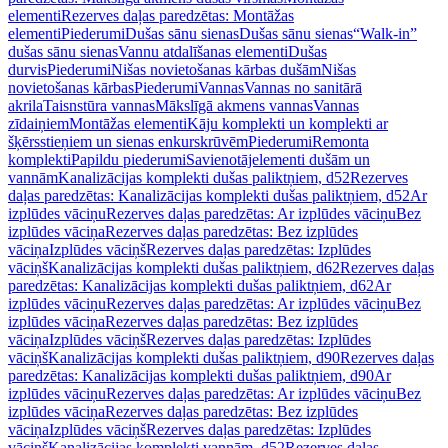
elementi
Rezerves daļas paredzētas: Montāžas
elementi
Piederumi
Dušas sānu sienas
Dušas sānu sienas
“Walk-in”
dušas sānu sienas
Vannu atdalīšanas elementi
Dušas
durvis
Piederumi
Nišas novietošanas kārbas dušām
Nišas
novietošanas kārbas
Piederumi
Vannas
Vannas no sanitārā
akrila
Taisnstūra vannas
Mākslīgā akmens vannas
Vannas
zīdaiņiem
Montāžas elementi
Kāju komplekti un komplekti ar
šķērsstieņiem un sienas enkurskrūvēm
Piederumi
Remonta
komplekti
Papildu piederumi
Savienotājelementi dušām un
vannām
Kanalizācijas komplekti dušas paliktņiem, d52
Rezerves
daļas paredzētas: Kanalizācijas komplekti dušas paliktņiem, d52
Ar
izplūdes vāciņu
Rezerves daļas paredzētas: Ar izplūdes vāciņu
Bez
izplūdes vāciņa
Rezerves daļas paredzētas: Bez izplūdes
vāciņa
Izplūdes vāciņš
Rezerves daļas paredzētas: Izplūdes
vāciņš
Kanalizācijas komplekti dušas paliktņiem, d62
Rezerves daļas
paredzētas: Kanalizācijas komplekti dušas paliktņiem, d62
Ar
izplūdes vāciņu
Rezerves daļas paredzētas: Ar izplūdes vāciņu
Bez
izplūdes vāciņa
Rezerves daļas paredzētas: Bez izplūdes
vāciņa
Izplūdes vāciņš
Rezerves daļas paredzētas: Izplūdes
vāciņš
Kanalizācijas komplekti dušas paliktņiem, d90
Rezerves daļas
paredzētas: Kanalizācijas komplekti dušas paliktņiem, d90
Ar
izplūdes vāciņu
Rezerves daļas paredzētas: Ar izplūdes vāciņu
Bez
izplūdes vāciņa
Rezerves daļas paredzētas: Bez izplūdes
vāciņa
Izplūdes vāciņš
Rezerves daļas paredzētas: Izplūdes
vāciņš
Kanalizācijas komplekti vannām, d52
Rezerves daļas