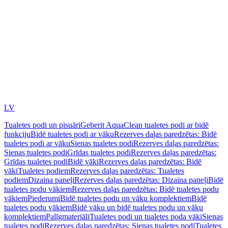
LV
Tualetes podi un pisuāri
Geberit AquaClean tualetes podi ar bidē
funkciju
Bidē tualetes podi ar vāku
Rezerves daļas paredzētas: Bidē
tualetes podi ar vāku
Sienas tualetes podi
Rezerves daļas paredzētas:
Sienas tualetes podi
Grīdas tualetes podi
Rezerves daļas paredzētas:
Grīdas tualetes podi
Bidē vāki
Rezerves daļas paredzētas: Bidē
vāki
Tualetes podiem
Rezerves daļas paredzētas: Tualetes
podiem
Dizaina paneļi
Rezerves daļas paredzētas: Dizaina paneļi
Bidē
tualetes podu vākiem
Rezerves daļas paredzētas: Bidē tualetes podu
vākiem
Piederumi
Bidē tualetes podu un vāku komplektiem
Bidē
tualetes podu vākiem
Bidē vāku un bidē tualetes podu un vāku
komplektiem
Palīgmateriāli
Tualetes podi un tualetes poda vāki
Sienas
tualetes podi
Rezerves daļas paredzētas: Sienas tualetes podi
Tualetes