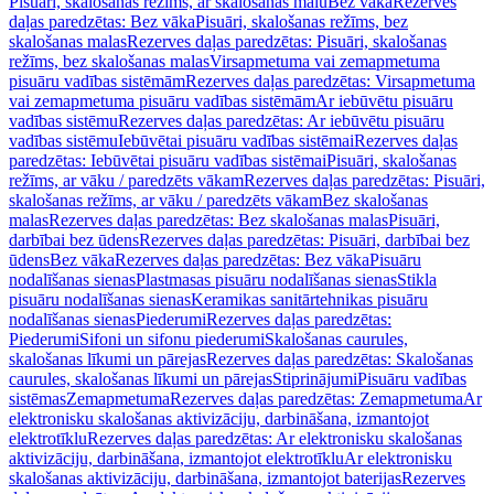
Pisuāri, skalošanas režīms, ar skalošanas malu
Bez vāka
Rezerves
daļas paredzētas: Bez vāka
Pisuāri, skalošanas režīms, bez
skalošanas malas
Rezerves daļas paredzētas: Pisuāri, skalošanas
režīms, bez skalošanas malas
Virsapmetuma vai zemapmetuma
pisuāru vadības sistēmām
Rezerves daļas paredzētas: Virsapmetuma
vai zemapmetuma pisuāru vadības sistēmām
Ar iebūvētu pisuāru
vadības sistēmu
Rezerves daļas paredzētas: Ar iebūvētu pisuāru
vadības sistēmu
Iebūvētai pisuāru vadības sistēmai
Rezerves daļas
paredzētas: Iebūvētai pisuāru vadības sistēmai
Pisuāri, skalošanas
režīms, ar vāku / paredzēts vākam
Rezerves daļas paredzētas: Pisuāri,
skalošanas režīms, ar vāku / paredzēts vākam
Bez skalošanas
malas
Rezerves daļas paredzētas: Bez skalošanas malas
Pisuāri,
darbībai bez ūdens
Rezerves daļas paredzētas: Pisuāri, darbībai bez
ūdens
Bez vāka
Rezerves daļas paredzētas: Bez vāka
Pisuāru
nodalīšanas sienas
Plastmasas pisuāru nodalīšanas sienas
Stikla
pisuāru nodalīšanas sienas
Keramikas sanitārtehnikas pisuāru
nodalīšanas sienas
Piederumi
Rezerves daļas paredzētas:
Piederumi
Sifoni un sifonu piederumi
Skalošanas caurules,
skalošanas līkumi un pārejas
Rezerves daļas paredzētas: Skalošanas
caurules, skalošanas līkumi un pārejas
Stiprinājumi
Pisuāru vadības
sistēmas
Zemapmetuma
Rezerves daļas paredzētas: Zemapmetuma
Ar
elektronisku skalošanas aktivizāciju, darbināšana, izmantojot
elektrotīklu
Rezerves daļas paredzētas: Ar elektronisku skalošanas
aktivizāciju, darbināšana, izmantojot elektrotīklu
Ar elektronisku
skalošanas aktivizāciju, darbināšana, izmantojot baterijas
Rezerves