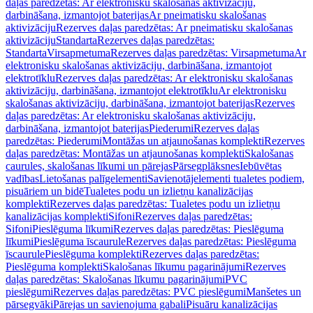
daļas paredzētas: Ar elektronisku skalošanas aktivizāciju,
darbināšana, izmantojot baterijas
Ar pneimatisku skalošanas
aktivizāciju
Rezerves daļas paredzētas: Ar pneimatisku skalošanas
aktivizāciju
Standarta
Rezerves daļas paredzētas:
Standarta
Virsapmetuma
Rezerves daļas paredzētas: Virsapmetuma
Ar
elektronisku skalošanas aktivizāciju, darbināšana, izmantojot
elektrotīklu
Rezerves daļas paredzētas: Ar elektronisku skalošanas
aktivizāciju, darbināšana, izmantojot elektrotīklu
Ar elektronisku
skalošanas aktivizāciju, darbināšana, izmantojot baterijas
Rezerves
daļas paredzētas: Ar elektronisku skalošanas aktivizāciju,
darbināšana, izmantojot baterijas
Piederumi
Rezerves daļas
paredzētas: Piederumi
Montāžas un atjaunošanas komplekti
Rezerves
daļas paredzētas: Montāžas un atjaunošanas komplekti
Skalošanas
caurules, skalošanas līkumi un pārejas
Pārsegplāksnes
Iebūvētas
vadības
Lietošanas palīgelementi
Savienotājelementi tualetes podiem,
pisuāriem un bidē
Tualetes podu un izlietņu kanalizācijas
komplekti
Rezerves daļas paredzētas: Tualetes podu un izlietņu
kanalizācijas komplekti
Sifoni
Rezerves daļas paredzētas:
Sifoni
Pieslēguma līkumi
Rezerves daļas paredzētas: Pieslēguma
līkumi
Pieslēguma īscaurule
Rezerves daļas paredzētas: Pieslēguma
īscaurule
Pieslēguma komplekti
Rezerves daļas paredzētas:
Pieslēguma komplekti
Skalošanas līkumu pagarinājumi
Rezerves
daļas paredzētas: Skalošanas līkumu pagarinājumi
PVC
pieslēgumi
Rezerves daļas paredzētas: PVC pieslēgumi
Manšetes un
pārsegvāki
Pārejas un savienojuma gabali
Pisuāru kanalizācijas