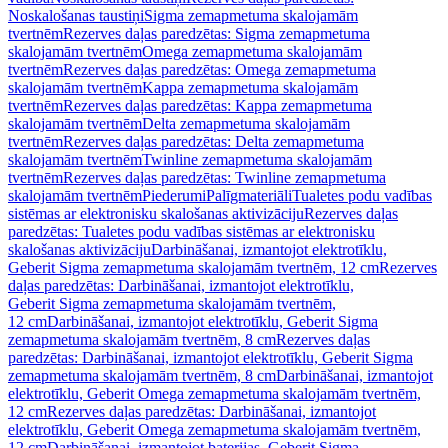
Noskalošanas taustiņi
Sigma zemapmetuma skalojamām
tvertnēm
Rezerves daļas paredzētas: Sigma zemapmetuma
skalojamām tvertnēm
Omega zemapmetuma skalojamām
tvertnēm
Rezerves daļas paredzētas: Omega zemapmetuma
skalojamām tvertnēm
Kappa zemapmetuma skalojamām
tvertnēm
Rezerves daļas paredzētas: Kappa zemapmetuma
skalojamām tvertnēm
Delta zemapmetuma skalojamām
tvertnēm
Rezerves daļas paredzētas: Delta zemapmetuma
skalojamām tvertnēm
Twinline zemapmetuma skalojamām
tvertnēm
Rezerves daļas paredzētas: Twinline zemapmetuma
skalojamām tvertnēm
Piederumi
Palīgmateriāli
Tualetes podu vadības
sistēmas ar elektronisku skalošanas aktivizāciju
Rezerves daļas
paredzētas: Tualetes podu vadības sistēmas ar elektronisku
skalošanas aktivizāciju
Darbināšanai, izmantojot elektrotīklu,
Geberit Sigma zemapmetuma skalojamām tvertnēm, 12 cm
Rezerves
daļas paredzētas: Darbināšanai, izmantojot elektrotīklu,
Geberit Sigma zemapmetuma skalojamām tvertnēm,
12 cm
Darbināšanai, izmantojot elektrotīklu, Geberit Sigma
zemapmetuma skalojamām tvertnēm, 8 cm
Rezerves daļas
paredzētas: Darbināšanai, izmantojot elektrotīklu, Geberit Sigma
zemapmetuma skalojamām tvertnēm, 8 cm
Darbināšanai, izmantojot
elektrotīklu, Geberit Omega zemapmetuma skalojamām tvertnēm,
12 cm
Rezerves daļas paredzētas: Darbināšanai, izmantojot
elektrotīklu, Geberit Omega zemapmetuma skalojamām tvertnēm,
12 cm
Darbināšanai, izmantojot baterijas, Geberit Sigma