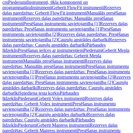
cm
Piederumi
Instrumenti, tīkla komponenti un
programmatūra
Instrumenti
Geberit FlowFit instrumenti
Rezerves
daļas paredzētas: Geberit FlowFit instrumenti
Manuālās presēšanas
instrumenti
Rezerves daļas paredzētas: Manuālās presēšanas
instrumenti
Presēšanas instrumentu savietojamība [1]
Rezerves daļas
paredzētas: Presēšanas instrumentu savietojamība [1]
Presēšanas
instrumentu savietojamība [2]
Rezerves daļas paredzētas: Presēšanas
instrumentu savietojamība [2]
Cauruļu apstrādes darbarīki
Rezerves
daļas paredzētas: Cauruļu apstrādes darbarīki
Pārbaudes
līdzeklis
Presēšanas ierīces ar instrumentiem
Piederumi
Geberit Mepla
instrumenti
Rezerves daļas paredzētas: Geberit Mepla
instrumenti
Manuālās presēšanas instrumenti
Rezerves daļas
paredzētas: Manuālās presēšanas instrumenti
Presēšanas instrumentu
savienojamība [1]
Rezerves daļas paredzētas: Presēšanas instrumentu
savienojamība [1]
Presēšanas instrumentu savienojamība [2]
Rezerves
daļas paredzētas: Presēšanas instrumentu savienojamība [2]
Cauruļu
apstrādes darbarīki
Rezerves daļas paredzētas: Cauruļu apstrādes
darbarīki
Spiediena testa korķis
Pārbaudes
līdzeklis
Piederumi
Geberit Volex instrumenti
Rezerves daļas
paredzētas: Geberit Volex instrumenti
Presēšanas instrumentu
savienojamība [2]
Rezerves daļas paredzētas: Presēšanas instrumentu
savienojamība [2]
Cauruļu apstrādes darbarīki
Rezerves daļas
paredzētas: Cauruļu apstrādes darbarīki
Pārbaudes
līdzeklis
Piederumi
Geberit Mapress instrumenti
Rezerves daļas
paredzētas: Geberit Mapress instrumenti
Presēšanas instrumentu