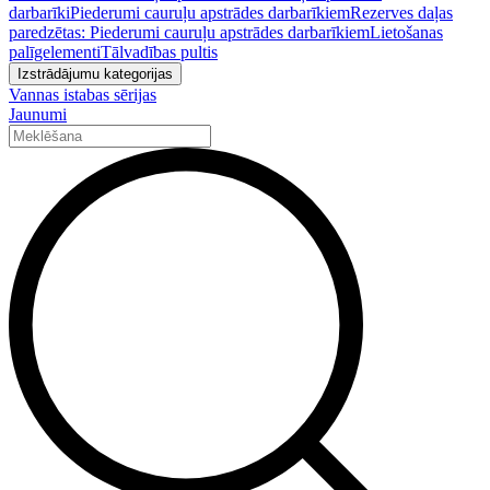
darbarīki
Piederumi cauruļu apstrādes darbarīkiem
Rezerves daļas
paredzētas: Piederumi cauruļu apstrādes darbarīkiem
Lietošanas
palīgelementi
Tālvadības pultis
Izstrādājumu kategorijas
Vannas istabas sērijas
Jaunumi