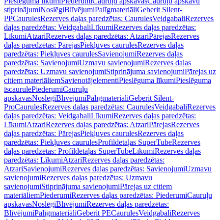
Pieslēguma līkumi
Piederumi
Cauruļu apskavas
Cauruļu apskavu
stiprinājumi
Noslēgi
Blīvējumi
Palīgmateriāli
Geberit Silent-
PP
Caurules
Rezerves daļas paredzētas: Caurules
Veidgabali
Rezerves
daļas paredzētas: Veidgabali
Līkumi
Rezerves daļas paredzētas:
Līkumi
Atzari
Rezerves daļas paredzētas: Atzari
Pārejas
Rezerves
daļas paredzētas: Pārejas
Piekļuves caurules
Rezerves daļas
paredzētas: Piekļuves caurules
Savienojumi
Rezerves daļas
paredzētas: Savienojumi
Uzmavu savienojumi
Rezerves daļas
paredzētas: Uzmavu savienojumi
Stiprinājuma savienojumi
Pārejas uz
citiem materiāliem
Savienotājelementi
Pieslēguma līkumi
Pieslēguma
īscaurule
Piederumi
Cauruļu
apskavas
Noslēgi
Blīvējumi
Palīgmateriāli
Geberit Silent-
Pro
Caurules
Rezerves daļas paredzētas: Caurules
Veidgabali
Rezerves
daļas paredzētas: Veidgabali
Līkumi
Rezerves daļas paredzētas:
Līkumi
Atzari
Rezerves daļas paredzētas: Atzari
Pārejas
Rezerves
daļas paredzētas: Pārejas
Piekļuves caurules
Rezerves daļas
paredzētas: Piekļuves caurules
Profildetaļas SuperTube
Rezerves
daļas paredzētas: Profildetaļas SuperTube
Līkumi
Rezerves daļas
paredzētas: Līkumi
Atzari
Rezerves daļas paredzētas:
Atzari
Savienojumi
Rezerves daļas paredzētas: Savienojumi
Uzmavu
savienojumi
Rezerves daļas paredzētas: Uzmavu
savienojumi
Stiprinājuma savienojumi
Pārejas uz citiem
materiāliem
Piederumi
Rezerves daļas paredzētas: Piederumi
Cauruļu
apskavas
Noslēgi
Blīvējumi
Rezerves daļas paredzētas:
Blīvējumi
Palīgmateriāli
Geberit PE
Caurules
Veidgabali
Rezerves