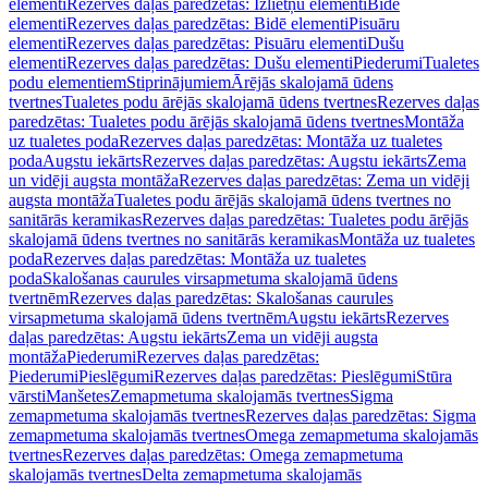
elementi
Rezerves daļas paredzētas: Izlietņu elementi
Bidē
elementi
Rezerves daļas paredzētas: Bidē elementi
Pisuāru
elementi
Rezerves daļas paredzētas: Pisuāru elementi
Dušu
elementi
Rezerves daļas paredzētas: Dušu elementi
Piederumi
Tualetes
podu elementiem
Stiprinājumiem
Ārējās skalojamā ūdens
tvertnes
Tualetes podu ārējās skalojamā ūdens tvertnes
Rezerves daļas
paredzētas: Tualetes podu ārējās skalojamā ūdens tvertnes
Montāža
uz tualetes poda
Rezerves daļas paredzētas: Montāža uz tualetes
poda
Augstu iekārts
Rezerves daļas paredzētas: Augstu iekārts
Zema
un vidēji augsta montāža
Rezerves daļas paredzētas: Zema un vidēji
augsta montāža
Tualetes podu ārējās skalojamā ūdens tvertnes no
sanitārās keramikas
Rezerves daļas paredzētas: Tualetes podu ārējās
skalojamā ūdens tvertnes no sanitārās keramikas
Montāža uz tualetes
poda
Rezerves daļas paredzētas: Montāža uz tualetes
poda
Skalošanas caurules virsapmetuma skalojamā ūdens
tvertnēm
Rezerves daļas paredzētas: Skalošanas caurules
virsapmetuma skalojamā ūdens tvertnēm
Augstu iekārts
Rezerves
daļas paredzētas: Augstu iekārts
Zema un vidēji augsta
montāža
Piederumi
Rezerves daļas paredzētas:
Piederumi
Pieslēgumi
Rezerves daļas paredzētas: Pieslēgumi
Stūra
vārsti
Manšetes
Zemapmetuma skalojamās tvertnes
Sigma
zemapmetuma skalojamās tvertnes
Rezerves daļas paredzētas: Sigma
zemapmetuma skalojamās tvertnes
Omega zemapmetuma skalojamās
tvertnes
Rezerves daļas paredzētas: Omega zemapmetuma
skalojamās tvertnes
Delta zemapmetuma skalojamās