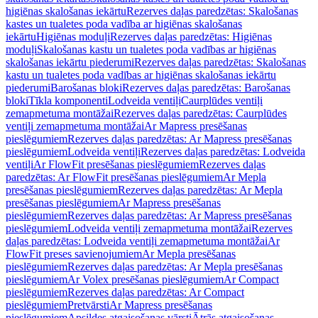
higiēnas skalošanas iekārtu
Rezerves daļas paredzētas: Skalošanas
kastes un tualetes poda vadība ar higiēnas skalošanas
iekārtu
Higiēnas moduļi
Rezerves daļas paredzētas: Higiēnas
moduļi
Skalošanas kastu un tualetes poda vadības ar higiēnas
skalošanas iekārtu piederumi
Rezerves daļas paredzētas: Skalošanas
kastu un tualetes poda vadības ar higiēnas skalošanas iekārtu
piederumi
Barošanas bloki
Rezerves daļas paredzētas: Barošanas
bloki
Tīkla komponenti
Lodveida ventiļi
Caurplūdes ventiļi
zemapmetuma montāžai
Rezerves daļas paredzētas: Caurplūdes
ventiļi zemapmetuma montāžai
Ar Mapress presēšanas
pieslēgumiem
Rezerves daļas paredzētas: Ar Mapress presēšanas
pieslēgumiem
Lodveida ventiļi
Rezerves daļas paredzētas: Lodveida
ventiļi
Ar FlowFit presēšanas pieslēgumiem
Rezerves daļas
paredzētas: Ar FlowFit presēšanas pieslēgumiem
Ar Mepla
presēšanas pieslēgumiem
Rezerves daļas paredzētas: Ar Mepla
presēšanas pieslēgumiem
Ar Mapress presēšanas
pieslēgumiem
Rezerves daļas paredzētas: Ar Mapress presēšanas
pieslēgumiem
Lodveida ventiļi zemapmetuma montāžai
Rezerves
daļas paredzētas: Lodveida ventiļi zemapmetuma montāžai
Ar
FlowFit preses savienojumiem
Ar Mepla presēšanas
pieslēgumiem
Rezerves daļas paredzētas: Ar Mepla presēšanas
pieslēgumiem
Ar Volex presēšanas pieslēgumiem
Ar Compact
pieslēgumiem
Rezerves daļas paredzētas: Ar Compact
pieslēgumiem
Pretvārsti
Ar Mapress presēšanas
pieslēgumiem
Apsildes atgaisošanas vārsti
Ātrās atgaisošanas