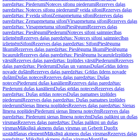
paredzētas: Piederumi
Noteces sifonu piederumi
Rezerves daļas
paredzētas: Noteces sifonu piederumi
P veida sifoni
Rezerves daļas
paredzētas: P veida sifoni
Zemapmetuma sifoni
Rezerves daļas
paredzētas: Zemapmetuma sifoni
Virsapmetuma sifoni
Rezerves daļas
paredzētas: Virsapmetuma sifoni
Pieslēgumi
Rezerves daļas
paredzētas: Pieslēgumi
Piederumi
Noteces sifoni saimniecības
izlietnēm
Rezerves daļas paredzētas: Noteces sifoni saimniecības
izlietnēm
Sifoni
Rezerves daļas paredzētas: Sifoni
Pieslēguma
līkumi
Rezerves daļas paredzētas: Pieslēguma līkumi
Pieslēguma
īscaurule
Rezerves daļas paredzētas: Pieslēguma īscaurule
Izplūdes
vārsti
Rezerves daļas paredzētas: Izplūdes vārsti
Piederumi
Rezerves
daļas paredzētas: Piederumi
Dušas un vannas
Dušas
Grīdas ūdens
novade dušām
Rezerves daļas paredzētas: Grīdas ūdens novade
dušām
Dušas noteces
Rezerves daļas paredzētas: Dušas
noteces
Piederumi dušas kanāliem
Rezerves daļas paredzētas:
Piederumi dušas kanāliem
Dušas grīdas noteces
Rezerves daļas
paredzētas: Dušas grīdas noteces
Dušas pamatnes izplūdes
piederumi
Rezerves daļas paredzētas: Dušas pamatnes izplūdes
piederumi
Sienas līmeņa noplūdes
Rezerves daļas paredzētas: Sienas
līmeņa noplūdes
Piederumi sienas līmeņa notecēm
Rezerves daļas
paredzētas: Piederumi sienas līmeņa notecēm
Dušas paliktņi un dušas
virsmas
Rezerves daļas paredzētas: Dušas paliktņi un dušas
virsmas
Mākslīgā akmens dušas virsmas un Geberit Duofix
uzstādīšanas elementi
Mākslīgā akmens dušas virsmas
Rezerves daļas
paredzētas: Mākslīgā akmens dušas virsmas
Montāžas