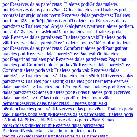
podi
Rezerves daļas paredzētas: Tualetes podi
Grīdas tualetes
podi
Rezerves daļas paredzētas: Grīdas tualetes podi
Tualetes podi
montāžai ar ārējo ūdens tvertni
Rezerves daļas paredzētas: Tualetes
podi montāžai ar ārējo ūdens tvertni
Tualetes podi
Rezerves daļas
paredzētas: Tualetes podi
Ārējās skalojamās tvertnes tualetes podiem,
no sanitārās keramikas
Montāža uz tualetes poda
Tualetes poda
vāki
Rezerves daļas paredzētas: Tualetes poda vāki
Tualetes poda
vāki
Rezerves daļas paredzētas: Tualetes poda vāki
Comfort tualetes
podi
Rezerves daļas paredzētas: Comfort tualetes podi
Paaugstināti
tualetes podi
Rezerves daļas paredzētas: Paaugstināti tualetes
podi
Pagarināti tualetes podi
Rezerves daļas paredzētas: Pagarināti
tualetes podi
Comfort tualetes poda vāki
Rezerves daļas paredzētas:
Comfort tualetes poda vāki
Tualetes poda vāki
Rezerves daļas
paredzētas: Tualetes poda vāki
Tualetes poda sēdriņķi
Rezerves daļas
paredzētas: Tualetes poda sēdriņķi
Tualetes podi bērniem
Rezerves
daļas paredzētas: Tualetes podi bērniem
Sienas tualetes podi
Rezerves
daļas paredzētas: Sienas tualetes podi
Grīdas tualetes podi
Rezerves
daļas paredzētas: Grīdas tualetes podi
Tualetes podu vāki
bērniem
Rezerves daļas paredzētas: Tualetes podu vāki
bērniem
Tualetes poda vāki
Rezerves daļas paredzētas: Tualetes poda
vāki
Tualetes poda sēdriņķi
Rezerves daļas paredzētas: Tualetes poda
sēdriņķi
Bidē
Sienas bidē
Rezerves daļas paredzētas: Sienas
bidē
Grīdas bidē
Piederumi
Rezerves daļas paredzētas:
Piederumi
Noskalošanas taustiņi un tualetes poda
vadība
Noskalošanas taustiņi
Rezerves daļas paredzētas: