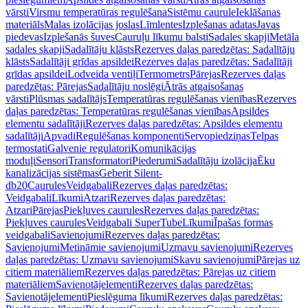
vārsti
Virsmu temperatūras regulēšana
Sistēmu caurule
Ieklāšanas
materiāls
Malas izolācijas joslas
Līmlentes
Izplešanas adatas
Javas
piedevas
Izplešanās šuves
Cauruļu līkumu balsti
Sadales skapji
Metāla
sadales skapji
Sadalītāju klāsts
Rezerves daļas paredzētas: Sadalītāju
klāsts
Sadalītāji grīdas apsildei
Rezerves daļas paredzētas: Sadalītāji
grīdas apsildei
Lodveida ventiļi
Termometrs
Pārejas
Rezerves daļas
paredzētas: Pārejas
Sadalītāju noslēgi
Ātrās atgaisošanas
vārsti
Plūsmas sadalītājs
Temperatūras regulēšanas vienības
Rezerves
daļas paredzētas: Temperatūras regulēšanas vienības
Apsildes
elementu sadalītāji
Rezerves daļas paredzētas: Apsildes elementu
sadalītāji
Apvadi
Regulēšanas komponenti
Servopiedziņas
Telpas
termostati
Galvenie regulatori
Komunikācijas
moduļi
Sensori
Transformatori
Piederumi
Sadalītāju izolācija
Ēku
kanalizācijas sistēmas
Geberit Silent-
db20
Caurules
Veidgabali
Rezerves daļas paredzētas:
Veidgabali
Līkumi
Atzari
Rezerves daļas paredzētas:
Atzari
Pārejas
Piekļuves caurules
Rezerves daļas paredzētas:
Piekļuves caurules
Veidgabali SuperTube
Līkumi
Īpašas formas
veidgabali
Savienojumi
Rezerves daļas paredzētas:
Savienojumi
Metināmie savienojumi
Uzmavu savienojumi
Rezerves
daļas paredzētas: Uzmavu savienojumi
Skavu savienojumi
Pārejas uz
citiem materiāliem
Rezerves daļas paredzētas: Pārejas uz citiem
materiāliem
Savienotājelementi
Rezerves daļas paredzētas:
Savienotājelementi
Pieslēguma līkumi
Rezerves daļas paredzētas: