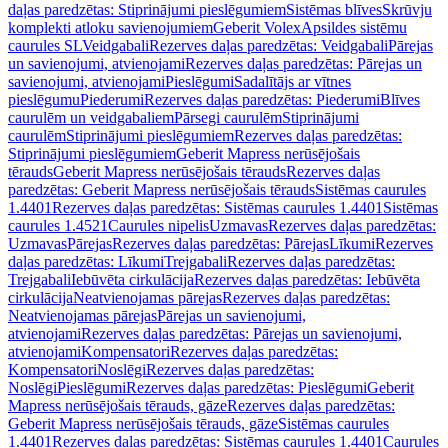
daļas paredzētas: Stiprinājumi pieslēgumiem
Sistēmas blīves
Skrūvju
komplekti atloku savienojumiem
Geberit Volex
Apsildes sistēmu
caurules SL
Veidgabali
Rezerves daļas paredzētas: Veidgabali
Pārejas
un savienojumi, atvienojami
Rezerves daļas paredzētas: Pārejas un
savienojumi, atvienojami
Pieslēgumi
Sadalītājs ar vītnes
pieslēgumu
Piederumi
Rezerves daļas paredzētas: Piederumi
Blīves
caurulēm un veidgabaliem
Pārsegi caurulēm
Stiprinājumi
caurulēm
Stiprinājumi pieslēgumiem
Rezerves daļas paredzētas:
Stiprinājumi pieslēgumiem
Geberit Mapress nerūsējošais
tērauds
Geberit Mapress nerūsējošais tērauds
Rezerves daļas
paredzētas: Geberit Mapress nerūsējošais tērauds
Sistēmas caurules
1.4401
Rezerves daļas paredzētas: Sistēmas caurules 1.4401
Sistēmas
caurules 1.4521
Caurules nipelis
Uzmavas
Rezerves daļas paredzētas:
Uzmavas
Pārejas
Rezerves daļas paredzētas: Pārejas
Līkumi
Rezerves
daļas paredzētas: Līkumi
Trejgabali
Rezerves daļas paredzētas:
Trejgabali
Iebūvēta cirkulācija
Rezerves daļas paredzētas: Iebūvēta
cirkulācija
Neatvienojamas pārejas
Rezerves daļas paredzētas:
Neatvienojamas pārejas
Pārejas un savienojumi,
atvienojami
Rezerves daļas paredzētas: Pārejas un savienojumi,
atvienojami
Kompensatori
Rezerves daļas paredzētas:
Kompensatori
Noslēgi
Rezerves daļas paredzētas:
Noslēgi
Pieslēgumi
Rezerves daļas paredzētas: Pieslēgumi
Geberit
Mapress nerūsējošais tērauds, gāze
Rezerves daļas paredzētas:
Geberit Mapress nerūsējošais tērauds, gāze
Sistēmas caurules
1.4401
Rezerves daļas paredzētas: Sistēmas caurules 1.4401
Caurules