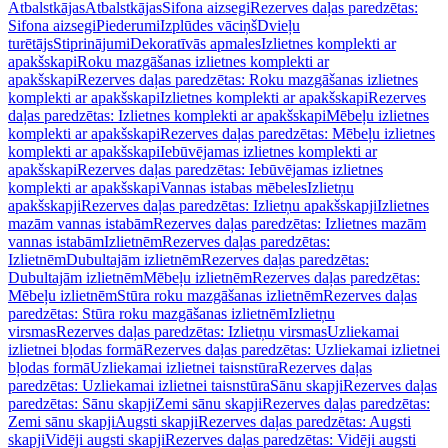
Atbalstkājas
Atbalstkājas
Sifona aizsegi
Rezerves daļas paredzētas:
Sifona aizsegi
Piederumi
Izplūdes vāciņš
Dvieļu
turētājs
Stiprinājumi
Dekoratīvās apmales
Izlietnes komplekti ar
apakšskapi
Roku mazgāšanas izlietnes komplekti ar
apakšskapi
Rezerves daļas paredzētas: Roku mazgāšanas izlietnes
komplekti ar apakšskapi
Izlietnes komplekti ar apakšskapi
Rezerves
daļas paredzētas: Izlietnes komplekti ar apakšskapi
Mēbeļu izlietnes
komplekti ar apakšskapi
Rezerves daļas paredzētas: Mēbeļu izlietnes
komplekti ar apakšskapi
Iebūvējamas izlietnes komplekti ar
apakšskapi
Rezerves daļas paredzētas: Iebūvējamas izlietnes
komplekti ar apakšskapi
Vannas istabas mēbeles
Izlietņu
apakšskapji
Rezerves daļas paredzētas: Izlietņu apakšskapji
Izlietnes
mazām vannas istabām
Rezerves daļas paredzētas: Izlietnes mazām
vannas istabām
Izlietnēm
Rezerves daļas paredzētas:
Izlietnēm
Dubultajām izlietnēm
Rezerves daļas paredzētas:
Dubultajām izlietnēm
Mēbeļu izlietnēm
Rezerves daļas paredzētas:
Mēbeļu izlietnēm
Stūra roku mazgāšanas izlietnēm
Rezerves daļas
paredzētas: Stūra roku mazgāšanas izlietnēm
Izlietņu
virsmas
Rezerves daļas paredzētas: Izlietņu virsmas
Uzliekamai
izlietnei bļodas formā
Rezerves daļas paredzētas: Uzliekamai izlietnei
bļodas formā
Uzliekamai izlietnei taisnstūra
Rezerves daļas
paredzētas: Uzliekamai izlietnei taisnstūra
Sānu skapji
Rezerves daļas
paredzētas: Sānu skapji
Zemi sānu skapji
Rezerves daļas paredzētas:
Zemi sānu skapji
Augsti skapji
Rezerves daļas paredzētas: Augsti
skapji
Vidēji augsti skapji
Rezerves daļas paredzētas: Vidēji augsti