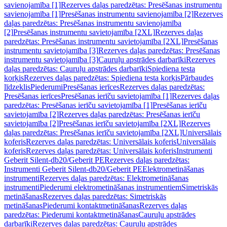
savienojamība [1]
Rezerves daļas paredzētas: Presēšanas instrumentu
savienojamība [1]
Presēšanas instrumentu savienojamība [2]
Rezerves
daļas paredzētas: Presēšanas instrumentu savienojamība
[2]
Presēšanas instrumentu savietojamība [2XL]
Rezerves daļas
paredzētas: Presēšanas instrumentu savietojamība [2XL]
Presēšanas
instrumentu savietojamība [3]
Rezerves daļas paredzētas: Presēšanas
instrumentu savietojamība [3]
Cauruļu apstrādes darbarīki
Rezerves
daļas paredzētas: Cauruļu apstrādes darbarīki
Spiediena testa
korķis
Rezerves daļas paredzētas: Spiediena testa korķis
Pārbaudes
līdzeklis
Piederumi
Presēšanas ierīces
Rezerves daļas paredzētas:
Presēšanas ierīces
Presēšanas ierīču savietojamība [1]
Rezerves daļas
paredzētas: Presēšanas ierīču savietojamība [1]
Presēšanas ierīču
savietojamība [2]
Rezerves daļas paredzētas: Presēšanas ierīču
savietojamība [2]
Presēšanas ierīču savietojamība [2XL]
Rezerves
daļas paredzētas: Presēšanas ierīču savietojamība [2XL]
Universālais
koferis
Rezerves daļas paredzētas: Universālais koferis
Universālais
koferis
Rezerves daļas paredzētas: Universālais koferis
Instrumenti
Geberit Silent-db20/Geberit PE
Rezerves daļas paredzētas:
Instrumenti Geberit Silent-db20/Geberit PE
Elektrometināšanas
instrumenti
Rezerves daļas paredzētas: Elektrometināšanas
instrumenti
Piederumi elektrometināšanas instrumentiem
Simetriskās
metināšanas
Rezerves daļas paredzētas: Simetriskās
metināšanas
Piederumi kontaktmetināšanas
Rezerves daļas
paredzētas: Piederumi kontaktmetināšanas
Cauruļu apstrādes
darbarīki
Rezerves daļas paredzētas: Cauruļu apstrādes