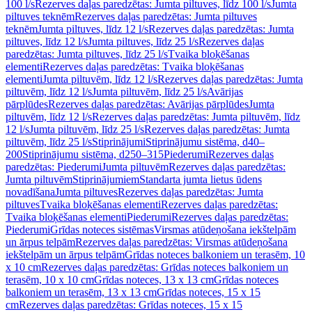
100 l/s
Rezerves daļas paredzētas: Jumta piltuves, līdz 100 l/s
Jumta
piltuves teknēm
Rezerves daļas paredzētas: Jumta piltuves
teknēm
Jumta piltuves, līdz 12 l/s
Rezerves daļas paredzētas: Jumta
piltuves, līdz 12 l/s
Jumta piltuves, līdz 25 l/s
Rezerves daļas
paredzētas: Jumta piltuves, līdz 25 l/s
Tvaika bloķēšanas
elementi
Rezerves daļas paredzētas: Tvaika bloķēšanas
elementi
Jumta piltuvēm, līdz 12 l/s
Rezerves daļas paredzētas: Jumta
piltuvēm, līdz 12 l/s
Jumta piltuvēm, līdz 25 l/s
Avārijas
pārplūdes
Rezerves daļas paredzētas: Avārijas pārplūdes
Jumta
piltuvēm, līdz 12 l/s
Rezerves daļas paredzētas: Jumta piltuvēm, līdz
12 l/s
Jumta piltuvēm, līdz 25 l/s
Rezerves daļas paredzētas: Jumta
piltuvēm, līdz 25 l/s
Stiprinājumi
Stiprinājumu sistēma, d40–
200
Stiprinājumu sistēma, d250–315
Piederumi
Rezerves daļas
paredzētas: Piederumi
Jumta piltuvēm
Rezerves daļas paredzētas:
Jumta piltuvēm
Stiprinājumiem
Standarta jumta lietus ūdens
novadīšana
Jumta piltuves
Rezerves daļas paredzētas: Jumta
piltuves
Tvaika bloķēšanas elementi
Rezerves daļas paredzētas:
Tvaika bloķēšanas elementi
Piederumi
Rezerves daļas paredzētas:
Piederumi
Grīdas noteces sistēmas
Virsmas atūdeņošana iekštelpām
un ārpus telpām
Rezerves daļas paredzētas: Virsmas atūdeņošana
iekštelpām un ārpus telpām
Grīdas noteces balkoniem un terasēm, 10
x 10 cm
Rezerves daļas paredzētas: Grīdas noteces balkoniem un
terasēm, 10 x 10 cm
Grīdas noteces, 13 x 13 cm
Grīdas noteces
balkoniem un terasēm, 13 x 13 cm
Grīdas noteces, 15 x 15
cm
Rezerves daļas paredzētas: Grīdas noteces, 15 x 15