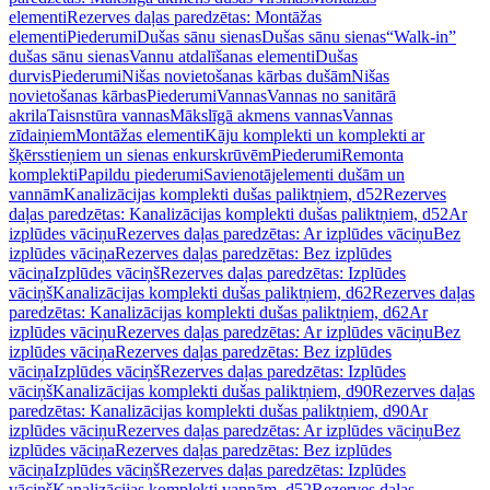
elementi
Rezerves daļas paredzētas: Montāžas
elementi
Piederumi
Dušas sānu sienas
Dušas sānu sienas
“Walk-in”
dušas sānu sienas
Vannu atdalīšanas elementi
Dušas
durvis
Piederumi
Nišas novietošanas kārbas dušām
Nišas
novietošanas kārbas
Piederumi
Vannas
Vannas no sanitārā
akrila
Taisnstūra vannas
Mākslīgā akmens vannas
Vannas
zīdaiņiem
Montāžas elementi
Kāju komplekti un komplekti ar
šķērsstieņiem un sienas enkurskrūvēm
Piederumi
Remonta
komplekti
Papildu piederumi
Savienotājelementi dušām un
vannām
Kanalizācijas komplekti dušas paliktņiem, d52
Rezerves
daļas paredzētas: Kanalizācijas komplekti dušas paliktņiem, d52
Ar
izplūdes vāciņu
Rezerves daļas paredzētas: Ar izplūdes vāciņu
Bez
izplūdes vāciņa
Rezerves daļas paredzētas: Bez izplūdes
vāciņa
Izplūdes vāciņš
Rezerves daļas paredzētas: Izplūdes
vāciņš
Kanalizācijas komplekti dušas paliktņiem, d62
Rezerves daļas
paredzētas: Kanalizācijas komplekti dušas paliktņiem, d62
Ar
izplūdes vāciņu
Rezerves daļas paredzētas: Ar izplūdes vāciņu
Bez
izplūdes vāciņa
Rezerves daļas paredzētas: Bez izplūdes
vāciņa
Izplūdes vāciņš
Rezerves daļas paredzētas: Izplūdes
vāciņš
Kanalizācijas komplekti dušas paliktņiem, d90
Rezerves daļas
paredzētas: Kanalizācijas komplekti dušas paliktņiem, d90
Ar
izplūdes vāciņu
Rezerves daļas paredzētas: Ar izplūdes vāciņu
Bez
izplūdes vāciņa
Rezerves daļas paredzētas: Bez izplūdes
vāciņa
Izplūdes vāciņš
Rezerves daļas paredzētas: Izplūdes
vāciņš
Kanalizācijas komplekti vannām, d52
Rezerves daļas