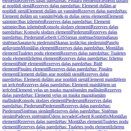
elementi
Rezerves daļas paredzētas: Pisuāru elementi
Elementi dušām
ar noplūdi sienā
Rezerves daļas paredzētas: Elementi dušām ar
noplūdi sienā
Elementi dušām un vannām
Rezerves daļas paredzētas:
Elementi dušām un vannām
Walk-in dušas sienu elementi
Elementi
saimniecības izlietnēm
Rezerves daļas paredzētas: Elementi
saimniecības izlietnēm
Konsoļu slodzes elementi
Rezerves daļas
paredzētas: Konsoļu slodzes elementi
Piederumi
Rezerves daļas
paredzētas: Piederumi
Geberit GIS
Sienas sistēmas
Stiprināšanas
sistēmas
Sagatavju piederumi
Skaņas izolācijas piederumi
Paneļu
apšuvums
Montāžas elementi
Rezerves daļas paredzētas: Montāžas
elementi
Tualetes podu elementi
Rezerves daļas paredzētas: Tualetes
podu elementi
Izlietņu elementi
Rezerves daļas paredzētas: Izlietņu
elementi
Bidē elementi
Rezerves daļas paredzētas: Bidē
elementi
Pisuāru elementi
Rezerves daļas paredzētas: Pisuāru
elementi
Elementi dušām arar noplūdi sienā
Rezerves daļas
paredzētas: Elementi dušām arar noplūdi sienā
Elementi maisītājiem
un ierīcēm
Rezerves daļas paredzētas: Elementi maisītājiem un
ierīcēm
Elementi veļas un trauku mazgājamām mašīnām
Rezerves
daļas paredzētas: Elementi veļas un trauku mazgājamām
mašīnām
Konsoļu slodzes elementi
Piederumi
Rezerves daļas
paredzētas: Piederumi
Piederumi
Rezerves daļas paredzētas:
Piederumi
Sistēmas sienām
Rezerves daļas paredzētas: Sistēmas
sienām
Padeves sistēmām
Ūdens novadei
Geberit Kombifix
Montāžas
elementi
Rezerves daļas paredzētas: Montāžas elementi
Tualetes podu
elementi
Rezerves daļas paredzētas: Tualetes podu elementi
Izlietņu