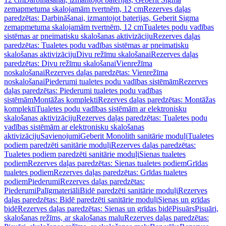
zemapmetuma skalojamām tvertnēm, 12 cm
Rezerves daļas
paredzētas: Darbināšanai, izmantojot baterijas, Geberit Sigma
zemapmetuma skalojamām tvertnēm, 12 cm
Tualetes podu vadības
sistēmas ar pneimatisku skalošanas aktivizāciju
Rezerves daļas
paredzētas: Tualetes podu vadības sistēmas ar pneimatisku
skalošanas aktivizāciju
Divu režīmu skalošanai
Rezerves daļas
paredzētas: Divu režīmu skalošanai
Vienrežīma
noskalošanai
Rezerves daļas paredzētas: Vienrežīma
noskalošanai
Piederumi tualetes podu vadības sistēmām
Rezerves
daļas paredzētas: Piederumi tualetes podu vadības
sistēmām
Montāžas komplekti
Rezerves daļas paredzētas: Montāžas
komplekti
Tualetes podu vadības sistēmām ar elektronisku
skalošanas aktivizāciju
Rezerves daļas paredzētas: Tualetes podu
vadības sistēmām ar elektronisku skalošanas
aktivizāciju
Savienojumi
Geberit Monolith sanitārie moduļi
Tualetes
podiem paredzēti sanitārie moduļi
Rezerves daļas paredzētas:
Tualetes podiem paredzēti sanitārie moduļi
Sienas tualetes
podiem
Rezerves daļas paredzētas: Sienas tualetes podiem
Grīdas
tualetes podiem
Rezerves daļas paredzētas: Grīdas tualetes
podiem
Piederumi
Rezerves daļas paredzētas:
Piederumi
Palīgmateriāli
Bidē paredzēti sanitārie moduļi
Rezerves
daļas paredzētas: Bidē paredzēti sanitārie moduļi
Sienas un grīdas
bidē
Rezerves daļas paredzētas: Sienas un grīdas bidē
Pisuārs
Pisuāri,
skalošanas režīms, ar skalošanas malu
Rezerves daļas paredzētas: