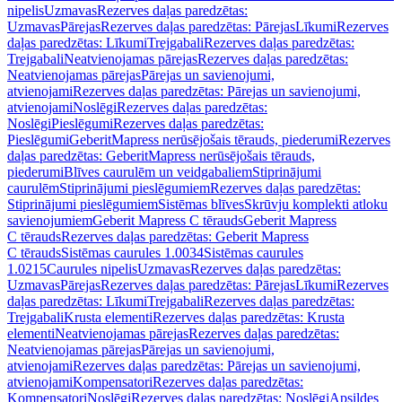
nipelis
Uzmavas
Rezerves daļas paredzētas:
Uzmavas
Pārejas
Rezerves daļas paredzētas: Pārejas
Līkumi
Rezerves
daļas paredzētas: Līkumi
Trejgabali
Rezerves daļas paredzētas:
Trejgabali
Neatvienojamas pārejas
Rezerves daļas paredzētas:
Neatvienojamas pārejas
Pārejas un savienojumi,
atvienojami
Rezerves daļas paredzētas: Pārejas un savienojumi,
atvienojami
Noslēgi
Rezerves daļas paredzētas:
Noslēgi
Pieslēgumi
Rezerves daļas paredzētas:
Pieslēgumi
GeberitMapress nerūsējošais tērauds, piederumi
Rezerves
daļas paredzētas: GeberitMapress nerūsējošais tērauds,
piederumi
Blīves caurulēm un veidgabaliem
Stiprinājumi
caurulēm
Stiprinājumi pieslēgumiem
Rezerves daļas paredzētas:
Stiprinājumi pieslēgumiem
Sistēmas blīves
Skrūvju komplekti atloku
savienojumiem
Geberit Mapress C tērauds
Geberit Mapress
C tērauds
Rezerves daļas paredzētas: Geberit Mapress
C tērauds
Sistēmas caurules 1.0034
Sistēmas caurules
1.0215
Caurules nipelis
Uzmavas
Rezerves daļas paredzētas:
Uzmavas
Pārejas
Rezerves daļas paredzētas: Pārejas
Līkumi
Rezerves
daļas paredzētas: Līkumi
Trejgabali
Rezerves daļas paredzētas:
Trejgabali
Krusta elementi
Rezerves daļas paredzētas: Krusta
elementi
Neatvienojamas pārejas
Rezerves daļas paredzētas:
Neatvienojamas pārejas
Pārejas un savienojumi,
atvienojami
Rezerves daļas paredzētas: Pārejas un savienojumi,
atvienojami
Kompensatori
Rezerves daļas paredzētas:
Kompensatori
Noslēgi
Rezerves daļas paredzētas: Noslēgi
Apsildes