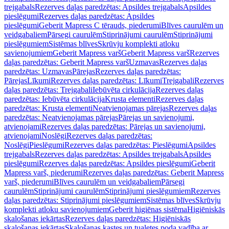
trejgabals
Rezerves daļas paredzētas: Apsildes trejgabals
Apsildes
pieslēgumi
Rezerves daļas paredzētas: Apsildes
pieslēgumi
Geberit Mapress C tērauds, piederumi
Blīves caurulēm un
veidgabaliem
Pārsegi caurulēm
Stiprinājumi caurulēm
Stiprinājumi
pieslēgumiem
Sistēmas blīves
Skrūvju komplekti atloku
savienojumiem
Geberit Mapress varš
Geberit Mapress varš
Rezerves
daļas paredzētas: Geberit Mapress varš
Uzmavas
Rezerves daļas
paredzētas: Uzmavas
Pārejas
Rezerves daļas paredzētas:
Pārejas
Līkumi
Rezerves daļas paredzētas: Līkumi
Trejgabali
Rezerves
daļas paredzētas: Trejgabali
Iebūvēta cirkulācija
Rezerves daļas
paredzētas: Iebūvēta cirkulācija
Krusta elementi
Rezerves daļas
paredzētas: Krusta elementi
Neatvienojamas pārejas
Rezerves daļas
paredzētas: Neatvienojamas pārejas
Pārejas un savienojumi,
atvienojami
Rezerves daļas paredzētas: Pārejas un savienojumi,
atvienojami
Noslēgi
Rezerves daļas paredzētas:
Noslēgi
Pieslēgumi
Rezerves daļas paredzētas: Pieslēgumi
Apsildes
trejgabals
Rezerves daļas paredzētas: Apsildes trejgabals
Apsildes
pieslēgumi
Rezerves daļas paredzētas: Apsildes pieslēgumi
Geberit
Mapress varš, piederumi
Rezerves daļas paredzētas: Geberit Mapress
varš, piederumi
Blīves caurulēm un veidgabaliem
Pārsegi
caurulēm
Stiprinājumi caurulēm
Stiprinājumi pieslēgumiem
Rezerves
daļas paredzētas: Stiprinājumi pieslēgumiem
Sistēmas blīves
Skrūvju
komplekti atloku savienojumiem
Geberit higiēnas sistēma
Higiēniskās
skalošanas iekārtas
Rezerves daļas paredzētas: Higiēniskās
skalošanas iekārtas
Skalošanas kastes un tualetes poda vadība ar