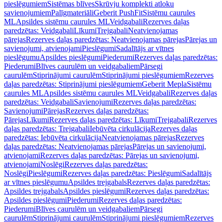
pieslēgumiem
Sistēmas blīves
Skrūvju komplekti atloku
savienojumiem
Palīgmateriāli
Geberit PushFit
Sistēmu caurules
ML
Apsildes sistēmu caurules ML
Veidgabali
Rezerves daļas
paredzētas: Veidgabali
Līkumi
Trejgabali
Neatvienojamas
pārejas
Rezerves daļas paredzētas: Neatvienojamas pārejas
Pārejas un
savienojumi, atvienojami
Pieslēgumi
Sadalītājs ar vītnes
pieslēgumu
Apsildes pieslēgumi
Piederumi
Rezerves daļas paredzētas:
Piederumi
Blīves caurulēm un veidgabaliem
Pārsegi
caurulēm
Stiprinājumi caurulēm
Stiprinājumi pieslēgumiem
Rezerves
daļas paredzētas: Stiprinājumi pieslēgumiem
Geberit Mepla
Sistēmu
caurules ML
Apsildes sistēmu caurules ML
Veidgabali
Rezerves daļas
paredzētas: Veidgabali
Savienojumi
Rezerves daļas paredzētas:
Savienojumi
Pārejas
Rezerves daļas paredzētas:
Pārejas
Līkumi
Rezerves daļas paredzētas: Līkumi
Trejgabali
Rezerves
daļas paredzētas: Trejgabali
Iebūvēta cirkulācija
Rezerves daļas
paredzētas: Iebūvēta cirkulācija
Neatvienojamas pārejas
Rezerves
daļas paredzētas: Neatvienojamas pārejas
Pārejas un savienojumi,
atvienojami
Rezerves daļas paredzētas: Pārejas un savienojumi,
atvienojami
Noslēgi
Rezerves daļas paredzētas:
Noslēgi
Pieslēgumi
Rezerves daļas paredzētas: Pieslēgumi
Sadalītājs
ar vītnes pieslēgumu
Apsildes trejgabals
Rezerves daļas paredzētas:
Apsildes trejgabals
Apsildes pieslēgumi
Rezerves daļas paredzētas:
Apsildes pieslēgumi
Piederumi
Rezerves daļas paredzētas:
Piederumi
Blīves caurulēm un veidgabaliem
Pārsegi
caurulēm
Stiprinājumi caurulēm
Stiprinājumi pieslēgumiem
Rezerves