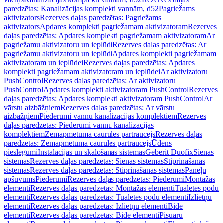
paredzētas: Kanalizācijas komplekti vannām, d52
Pagriežams
aktivizators
Rezerves daļas paredzētas: Pagriežams
aktivizators
Apdares komplekti pagriežamam aktivizatoram
Rezerves
daļas paredzētas: Apdares komplekti pagriežamam aktivizatoram
Ar
pagriežamu aktivizatoru un ieplūdi
Rezerves daļas paredzētas: Ar
pagriežamu aktivizatoru un ieplūdi
Apdares komplekti pagriežamam
aktivizatoram un ieplūdei
Rezerves daļas paredzētas: Apdares
komplekti pagriežamam aktivizatoram un ieplūdei
Ar aktivizatoru
PushControl
Rezerves daļas paredzētas: Ar aktivizatoru
PushControl
Apdares komplekti aktivizatoram PushControl
Rezerves
daļas paredzētas: Apdares komplekti aktivizatoram PushControl
Ar
vārstu aizbāžņiem
Rezerves daļas paredzētas: Ar vārstu
aizbāžņiem
Piederumi vannu kanalizācijas komplektiem
Rezerves
daļas paredzētas: Piederumi vannu kanalizācijas
komplektiem
Zemapmetuma caurules pārtraucējs
Rezerves daļas
paredzētas: Zemapmetuma caurules pārtraucējs
Ūdens
pieslēgumi
Instalācijas un skalošanas sistēmas
Geberit Duofix
Sienas
sistēmas
Rezerves daļas paredzētas: Sienas sistēmas
Stiprināšanas
sistēmas
Rezerves daļas paredzētas: Stiprināšanas sistēmas
Paneļu
apšuvums
Piederumi
Rezerves daļas paredzētas: Piederumi
Montāžas
elementi
Rezerves daļas paredzētas: Montāžas elementi
Tualetes podu
elementi
Rezerves daļas paredzētas: Tualetes podu elementi
Izlietņu
elementi
Rezerves daļas paredzētas: Izlietņu elementi
Bidē
elementi
Rezerves daļas paredzētas: Bidē elementi
Pisuāru