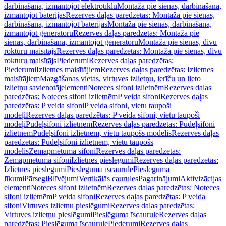
darbināšana, izmantojot elektrotīklu
Montāža pie sienas, darbināšana,
izmantojot baterijas
Rezerves daļas paredzētas: Montāža pie sienas,
darbināšana, izmantojot baterijas
Montāža pie sienas, darbināšana,
izmantojot ģeneratoru
Rezerves daļas paredzētas: Montāža pie
sienas, darbināšana, izmantojot ģeneratoru
Montāža pie sienas, divu
rokturu maisītājs
Rezerves daļas paredzētas: Montāža pie sienas, divu
rokturu maisītājs
Piederumi
Rezerves daļas paredzētas:
Piederumi
Izlietnes maisītājiem
Rezerves daļas paredzētas: Izlietnes
maisītājiem
Mazgāšanas vietas, virtuves izlietņu, ierīču un lieto
izlietņu savienotājelementi
Noteces sifoni izlietnēm
Rezerves daļas
paredzētas: Noteces sifoni izlietnēm
P veida sifoni
Rezerves daļas
paredzētas: P veida sifoni
P veida sifoni, vietu taupoši
modeļi
Rezerves daļas paredzētas: P veida sifoni, vietu taupoši
modeļi
Pudeļsifoni izlietnēm
Rezerves daļas paredzētas: Pudeļsifoni
izlietnēm
Pudeļsifoni izlietnēm, vietu taupošs modelis
Rezerves daļas
paredzētas: Pudeļsifoni izlietnēm, vietu taupošs
modelis
Zemapmetuma sifoni
Rezerves daļas paredzētas:
Zemapmetuma sifoni
Izlietnes pieslēgumi
Rezerves daļas paredzētas:
Izlietnes pieslēgumi
Pieslēguma īscaurule
Pieslēguma
līkumi
Pārsegi
Blīvējumi
Vertikālās caurules
Pagarinājumi
Aktivizācijas
elementi
Noteces sifoni izlietnēm
Rezerves daļas paredzētas: Noteces
sifoni izlietnēm
P veida sifoni
Rezerves daļas paredzētas: P veida
sifoni
Virtuves izlietņu pieslēgumi
Rezerves daļas paredzētas:
Virtuves izlietņu pieslēgumi
Pieslēguma īscaurule
Rezerves daļas
paredzētas: Pieslēguma īscaurule
Piederumi
Rezerves daļas