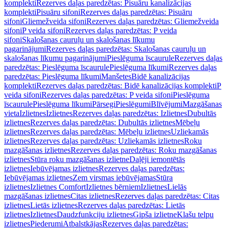
komplekti
Rezerves daļas paredzētas: Pisuāru kanalizācijas
komplekti
Pisuāru sifoni
Rezerves daļas paredzētas: Pisuāru
sifoni
Gliemežveida sifoni
Rezerves daļas paredzētas: Gliemežveida
sifoni
P veida sifoni
Rezerves daļas paredzētas: P veida
sifoni
Skalošanas cauruļu un skalošanas līkumu
pagarinājumi
Rezerves daļas paredzētas: Skalošanas cauruļu un
skalošanas līkumu pagarinājumi
Pieslēguma īscaurule
Rezerves daļas
paredzētas: Pieslēguma īscaurule
Pieslēguma līkumi
Rezerves daļas
paredzētas: Pieslēguma līkumi
Manšetes
Bidē kanalizācijas
komplekti
Rezerves daļas paredzētas: Bidē kanalizācijas komplekti
P
veida sifoni
Rezerves daļas paredzētas: P veida sifoni
Pieslēguma
īscaurule
Pieslēguma līkumi
Pārsegi
Pieslēgumi
Blīvējumi
Mazgāšanas
vieta
Izlietnes
Izlietnes
Rezerves daļas paredzētas: Izlietnes
Dubultās
izlietnes
Rezerves daļas paredzētas: Dubultās izlietnes
Mēbeļu
izlietnes
Rezerves daļas paredzētas: Mēbeļu izlietnes
Uzliekamās
izlietnes
Rezerves daļas paredzētas: Uzliekamās izlietnes
Roku
mazgāšanas izlietnes
Rezerves daļas paredzētas: Roku mazgāšanas
izlietnes
Stūra roku mazgāšanas izlietne
Daļēji iemontētās
izlietnes
Iebūvējamas izlietnes
Rezerves daļas paredzētas:
Iebūvējamas izlietnes
Zem virsmas iebūvējamas
Stūra
izlietnes
Izlietnes Comfort
Izlietnes bērniem
Izlietnes
Lielās
mazgāšanas izlietnes
Citas izlietnes
Rezerves daļas paredzētas: Citas
izlietnes
Lietās izlietnes
Rezerves daļas paredzētas: Lietās
izlietnes
Izlietnes
Daudzfunkciju izlietnes
Ģipša izlietne
Klašu telpu
izlietnes
Piederumi
Atbalstkājas
Rezerves daļas paredzētas: