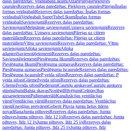
daļas paredzētas: Veidgabali
Līkumi
Atzari
Pārejas
Piekļuves
caurules
Rezerves daļas paredzētas: Piekļuves caurules
Pārejas
Īpašas
formas veidgabali
Rezerves daļas paredzētas: Īpašas formas
veidgabali
Veidgabali SuperTube
Līkumi
Īpašas formas
veidgabali
Savienojumi
Rezerves daļas paredzētas:
Savienojumi
Metināmie savienojumi
Uzmavu savienojumi
Rezerves
daļas paredzētas: Uzmavu savienojumi
Pārejas uz citiem
materiāliem
Rezerves daļas paredzētas: Pārejas uz citiem
materiāliem
Vītņu savienojumi
Rezerves daļas paredzētas: Vītņu
savienojumi
Atloka savienojumi
Atloka
adapteri
Savienotājelementi
Rezerves daļas paredzētas:
Savienotājelementi
Pieslēguma līkumi
Rezerves daļas paredzētas:
Pieslēguma līkumi
Pieslēguma uzmavas
Rezerves daļas paredzētas:
Pieslēguma uzmavas
Pieslēguma īscaurule
Rezerves daļas paredzētas:
Pieslēguma īscaurule
P veida sifoni
Rezerves daļas paredzētas: P
veida sifoni
Gliemežveida sifoni
Rezerves daļas paredzētas:
Gliemežveida sifoni
Piederumi
Cauruļu apskavas
Cauruļu apskavu
stiprinājumi
Balsta skavas
Noslēgi
Blīvējumi
Celtniecības
aizsargelementi
Palīgmateriāli
Kanalizācijas ventilācijas
vārsti
Ventilācijas vārsti
Rezerves daļas paredzētas: Ventilācijas
vārsti
Enerģijas pretvārsti
Geberit Pluvia jumta lietus ūdens
novadīšana
Jumta piltuves
Rezerves daļas paredzētas: Jumta
piltuves
Jumta piltuves, līdz 12 l/s
Rezerves daļas paredzētas: Jumta
piltuves, līdz 12 l/s
Jumta piltuves, līdz 25 l/s
Rezerves daļas
paredzētas: Jumta piltuves, līdz 25 l/s
Jumta piltuves, līdz