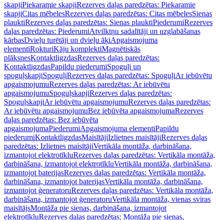
skapji
Piekaramie skapji
Rezerves daļas paredzētas: Piekaramie
skapji
Citas mēbeles
Rezerves daļas paredzētas: Citas mēbeles
Sienas
plaukti
Rezerves daļas paredzētas: Sienas plaukti
Piederumi
Rezerves
daļas paredzētas: Piederumi
Atvilktņu sadalītāji un uzglabāšanas
kārbas
Dvieļu turētāji un dvieļu āķi
Apgaismojuma
elementi
Rokturi
Kāju komplekti
Magnētiskās
plāksnes
Kontaktligzdas
Rezerves daļas paredzētas:
Kontaktligzdas
Papildu piederumi
Spoguļi un
spoguļskapji
Spoguļi
Rezerves daļas paredzētas: Spoguļi
Ar iebūvētu
apgaismojumu
Rezerves daļas paredzētas: Ar iebūvētu
apgaismojumu
Spoguļskapji
Rezerves daļas paredzētas:
Spoguļskapji
Ar iebūvētu apgaismojumu
Rezerves daļas paredzētas:
Ar iebūvētu apgaismojumu
Bez iebūvēta apgaismojuma
Rezerves
daļas paredzētas: Bez iebūvēta
apgaismojuma
Piederumi
Apgaismojuma elementi
Papildu
piederumi
Kontaktligzdas
Maisītāji
Izlietnes maisītāji
Rezerves daļas
paredzētas: Izlietnes maisītāji
Vertikāla montāža, darbināšana,
izmantojot elektrotīklu
Rezerves daļas paredzētas: Vertikāla montāža,
darbināšana, izmantojot elektrotīklu
Vertikāla montāža, darbināšana,
izmantojot baterijas
Rezerves daļas paredzētas: Vertikāla montāža,
darbināšana, izmantojot baterijas
Vertikāla montāža, darbināšana,
izmantojot ģeneratoru
Rezerves daļas paredzētas: Vertikāla montāža,
darbināšana, izmantojot ģeneratoru
Vertikāla montāža, vienas sviras
maisītājs
Montāža pie sienas, darbināšana, izmantojot
elektrotīklu
Rezerves daļas paredzētas: Montāža pie sienas,