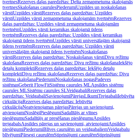
tvertnes
Rezerves daļas paredzētas: Delta zemapmetuma skalojamās
tvertnes
Skalošanas caurules
Piederumi
Uzpildes un noskalošanas
vārsti
Uzpildes vārsti
Rezerves daļas paredzētas: Uzpildes
vārsti
Uzpildes vārsti zemapmetuma skalojamām tvertnēm
Rezerves
daļas paredzētas: Uzpildes vārsti zemapmetuma skalojamām
tvertnēm
Uzpildes vārsti keramikas skalojamā ūdens
tvertnēm
Rezerves daļas paredzētas: Uzpildes vārsti keramikas
skalojamā ūdens tvertnēm
Uzpildes vārsti universālajām skalojamā
ūdens tvertnēm
Rezerves daļas paredzētas: Uzpildes vārsti
universālajām skalojamā ūdens tvertnēm
Noskalošanas
vārsti
Rezerves daļas paredzētas: Noskalošanas vārsti
Divu režīmu
skalošana
Rezerves daļas paredzētas: Divu režīmu skalošana
Iekšējo
detaļu komplekti
Rezerves daļas paredzētas: Iekšējo detaļu
komplekti
Divu režīmu skalošana
Rezerves daļas paredzētas: Divu
režīmu skalošana
Piederumi
Noskalošanas pogas
Padeves
sistēmas
Geberit FlowFit
Sistēmu caurules ML
Apsildes sistēmu
caurules ML
Sistēmu caurules SL
Veidgabali
Rezerves daļas
paredzētas: Veidgabali
Savienojumi
Pārejas
Līkumi
Trejgabali
Iebūvēta
cirkulācija
Rezerves daļas paredzētas: Iebūvēta
cirkulācija
Neatvienojamas pārejas
Pārejas un savienojumi,
atvienojami
Noslēgi
Pieslēgumi
Sadalītājs ar vītnes
pieslēgumu
Sadalītājs ar presēšanas pieslēgumu
Apsildes
trejgabals
Apsildes pārejas un savienojumi, atvienojami
Apsildes
pieslēgumi
Piederumi
Blīves caurulēm un veidgabaliem
Veidgabalu
blīvējumi
Pārsegi caurulēm
Stiprinājumi caurulēm
Stiprinājumi