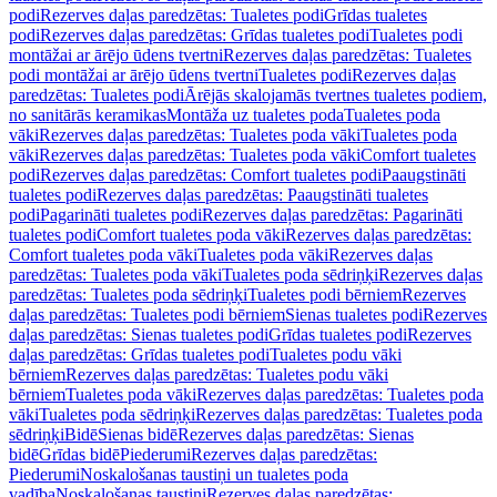
podi
Rezerves daļas paredzētas: Tualetes podi
Grīdas tualetes
podi
Rezerves daļas paredzētas: Grīdas tualetes podi
Tualetes podi
montāžai ar ārējo ūdens tvertni
Rezerves daļas paredzētas: Tualetes
podi montāžai ar ārējo ūdens tvertni
Tualetes podi
Rezerves daļas
paredzētas: Tualetes podi
Ārējās skalojamās tvertnes tualetes podiem,
no sanitārās keramikas
Montāža uz tualetes poda
Tualetes poda
vāki
Rezerves daļas paredzētas: Tualetes poda vāki
Tualetes poda
vāki
Rezerves daļas paredzētas: Tualetes poda vāki
Comfort tualetes
podi
Rezerves daļas paredzētas: Comfort tualetes podi
Paaugstināti
tualetes podi
Rezerves daļas paredzētas: Paaugstināti tualetes
podi
Pagarināti tualetes podi
Rezerves daļas paredzētas: Pagarināti
tualetes podi
Comfort tualetes poda vāki
Rezerves daļas paredzētas:
Comfort tualetes poda vāki
Tualetes poda vāki
Rezerves daļas
paredzētas: Tualetes poda vāki
Tualetes poda sēdriņķi
Rezerves daļas
paredzētas: Tualetes poda sēdriņķi
Tualetes podi bērniem
Rezerves
daļas paredzētas: Tualetes podi bērniem
Sienas tualetes podi
Rezerves
daļas paredzētas: Sienas tualetes podi
Grīdas tualetes podi
Rezerves
daļas paredzētas: Grīdas tualetes podi
Tualetes podu vāki
bērniem
Rezerves daļas paredzētas: Tualetes podu vāki
bērniem
Tualetes poda vāki
Rezerves daļas paredzētas: Tualetes poda
vāki
Tualetes poda sēdriņķi
Rezerves daļas paredzētas: Tualetes poda
sēdriņķi
Bidē
Sienas bidē
Rezerves daļas paredzētas: Sienas
bidē
Grīdas bidē
Piederumi
Rezerves daļas paredzētas:
Piederumi
Noskalošanas taustiņi un tualetes poda
vadība
Noskalošanas taustiņi
Rezerves daļas paredzētas: