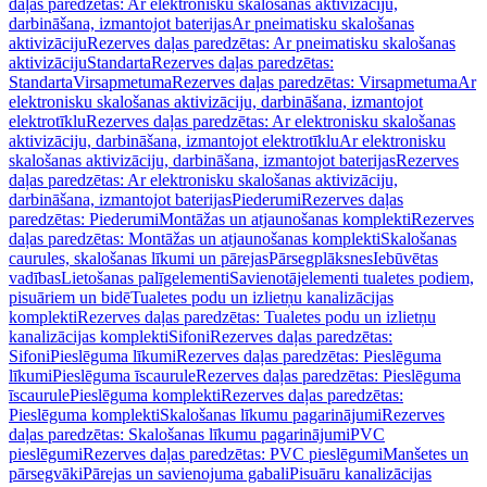
daļas paredzētas: Ar elektronisku skalošanas aktivizāciju,
darbināšana, izmantojot baterijas
Ar pneimatisku skalošanas
aktivizāciju
Rezerves daļas paredzētas: Ar pneimatisku skalošanas
aktivizāciju
Standarta
Rezerves daļas paredzētas:
Standarta
Virsapmetuma
Rezerves daļas paredzētas: Virsapmetuma
Ar
elektronisku skalošanas aktivizāciju, darbināšana, izmantojot
elektrotīklu
Rezerves daļas paredzētas: Ar elektronisku skalošanas
aktivizāciju, darbināšana, izmantojot elektrotīklu
Ar elektronisku
skalošanas aktivizāciju, darbināšana, izmantojot baterijas
Rezerves
daļas paredzētas: Ar elektronisku skalošanas aktivizāciju,
darbināšana, izmantojot baterijas
Piederumi
Rezerves daļas
paredzētas: Piederumi
Montāžas un atjaunošanas komplekti
Rezerves
daļas paredzētas: Montāžas un atjaunošanas komplekti
Skalošanas
caurules, skalošanas līkumi un pārejas
Pārsegplāksnes
Iebūvētas
vadības
Lietošanas palīgelementi
Savienotājelementi tualetes podiem,
pisuāriem un bidē
Tualetes podu un izlietņu kanalizācijas
komplekti
Rezerves daļas paredzētas: Tualetes podu un izlietņu
kanalizācijas komplekti
Sifoni
Rezerves daļas paredzētas:
Sifoni
Pieslēguma līkumi
Rezerves daļas paredzētas: Pieslēguma
līkumi
Pieslēguma īscaurule
Rezerves daļas paredzētas: Pieslēguma
īscaurule
Pieslēguma komplekti
Rezerves daļas paredzētas:
Pieslēguma komplekti
Skalošanas līkumu pagarinājumi
Rezerves
daļas paredzētas: Skalošanas līkumu pagarinājumi
PVC
pieslēgumi
Rezerves daļas paredzētas: PVC pieslēgumi
Manšetes un
pārsegvāki
Pārejas un savienojuma gabali
Pisuāru kanalizācijas