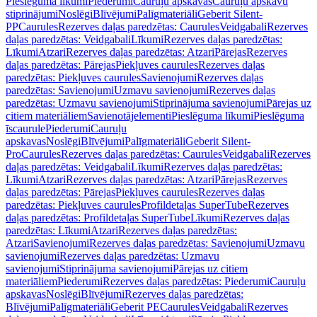
Pieslēguma līkumi
Piederumi
Cauruļu apskavas
Cauruļu apskavu
stiprinājumi
Noslēgi
Blīvējumi
Palīgmateriāli
Geberit Silent-
PP
Caurules
Rezerves daļas paredzētas: Caurules
Veidgabali
Rezerves
daļas paredzētas: Veidgabali
Līkumi
Rezerves daļas paredzētas:
Līkumi
Atzari
Rezerves daļas paredzētas: Atzari
Pārejas
Rezerves
daļas paredzētas: Pārejas
Piekļuves caurules
Rezerves daļas
paredzētas: Piekļuves caurules
Savienojumi
Rezerves daļas
paredzētas: Savienojumi
Uzmavu savienojumi
Rezerves daļas
paredzētas: Uzmavu savienojumi
Stiprinājuma savienojumi
Pārejas uz
citiem materiāliem
Savienotājelementi
Pieslēguma līkumi
Pieslēguma
īscaurule
Piederumi
Cauruļu
apskavas
Noslēgi
Blīvējumi
Palīgmateriāli
Geberit Silent-
Pro
Caurules
Rezerves daļas paredzētas: Caurules
Veidgabali
Rezerves
daļas paredzētas: Veidgabali
Līkumi
Rezerves daļas paredzētas:
Līkumi
Atzari
Rezerves daļas paredzētas: Atzari
Pārejas
Rezerves
daļas paredzētas: Pārejas
Piekļuves caurules
Rezerves daļas
paredzētas: Piekļuves caurules
Profildetaļas SuperTube
Rezerves
daļas paredzētas: Profildetaļas SuperTube
Līkumi
Rezerves daļas
paredzētas: Līkumi
Atzari
Rezerves daļas paredzētas:
Atzari
Savienojumi
Rezerves daļas paredzētas: Savienojumi
Uzmavu
savienojumi
Rezerves daļas paredzētas: Uzmavu
savienojumi
Stiprinājuma savienojumi
Pārejas uz citiem
materiāliem
Piederumi
Rezerves daļas paredzētas: Piederumi
Cauruļu
apskavas
Noslēgi
Blīvējumi
Rezerves daļas paredzētas:
Blīvējumi
Palīgmateriāli
Geberit PE
Caurules
Veidgabali
Rezerves