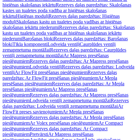
higiēnas skalošanas iekārtu
Rezerves daļas paredzētas: Skalošanas
kastes un tualetes poda vadība ar higiēnas skalošanas
iekārtu
Higiēnas moduļi
Rezerves daļas paredzētas: Higiēnas
moduļi
Skalošanas kastu un tualetes poda vadības ar higiēnas
skalošanas iekārtu piederumi
Rezerves daļas paredzētas: Skalošanas
kastu un tualetes poda vadības ar higiēnas skalošanas iekārtu
piederumi
Barošanas bloki
Rezerves daļas paredzētas: Barošanas
bloki
Tīkla komponenti
Lodveida ventiļi
Caurplūdes ventiļi
zemapmetuma montāžai
Rezerves daļas paredzētas: Caurplūdes
ventiļi zemapmetuma montāžai
Ar Mapress presēšanas
pieslēgumiem
Rezerves daļas paredzētas: Ar Mapress presēšanas
pieslēgumiem
Lodveida ventiļi
Rezerves daļas paredzētas: Lodveida
ventiļi
Ar FlowFit presēšanas pieslēgumiem
Rezerves daļas
paredzētas: Ar FlowFit presēšanas pieslēgumiem
Ar Mepla
presēšanas pieslēgumiem
Rezerves daļas paredzētas: Ar Mepla
presēšanas pieslēgumiem
Ar Mapress presēšanas
pieslēgumiem
Rezerves daļas paredzētas: Ar Mapress presēšanas
pieslēgumiem
Lodveida ventiļi zemapmetuma montāžai
Rezerves
daļas paredzētas: Lodveida ventiļi zemapmetuma montāžai
Ar
FlowFit preses savienojumiem
Ar Mepla presēšanas
pieslēgumiem
Rezerves daļas paredzētas: Ar Mepla presēšanas
pieslēgumiem
Ar Volex presēšanas pieslēgumiem
Ar Compact
pieslēgumiem
Rezerves daļas paredzētas: Ar Compact
pieslēgumiem
Pretvārsti
Ar Mapress presēšanas
pieslēgumiem
Apsildes atgaisošanas vārsti
Ātrās atgaisošanas