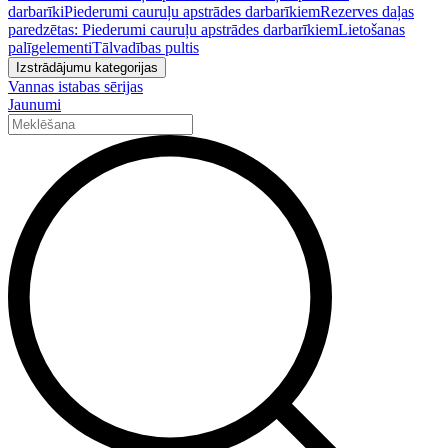
darbarīki
Piederumi cauruļu apstrādes darbarīkiem
Rezerves daļas
paredzētas: Piederumi cauruļu apstrādes darbarīkiem
Lietošanas
palīgelementi
Tālvadības pultis
Izstrādājumu kategorijas
Vannas istabas sērijas
Jaunumi