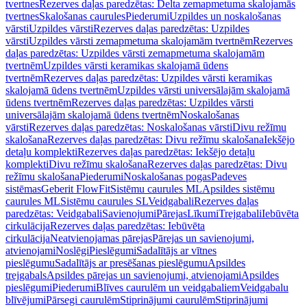
tvertnes
Rezerves daļas paredzētas: Delta zemapmetuma skalojamās
tvertnes
Skalošanas caurules
Piederumi
Uzpildes un noskalošanas
vārsti
Uzpildes vārsti
Rezerves daļas paredzētas: Uzpildes
vārsti
Uzpildes vārsti zemapmetuma skalojamām tvertnēm
Rezerves
daļas paredzētas: Uzpildes vārsti zemapmetuma skalojamām
tvertnēm
Uzpildes vārsti keramikas skalojamā ūdens
tvertnēm
Rezerves daļas paredzētas: Uzpildes vārsti keramikas
skalojamā ūdens tvertnēm
Uzpildes vārsti universālajām skalojamā
ūdens tvertnēm
Rezerves daļas paredzētas: Uzpildes vārsti
universālajām skalojamā ūdens tvertnēm
Noskalošanas
vārsti
Rezerves daļas paredzētas: Noskalošanas vārsti
Divu režīmu
skalošana
Rezerves daļas paredzētas: Divu režīmu skalošana
Iekšējo
detaļu komplekti
Rezerves daļas paredzētas: Iekšējo detaļu
komplekti
Divu režīmu skalošana
Rezerves daļas paredzētas: Divu
režīmu skalošana
Piederumi
Noskalošanas pogas
Padeves
sistēmas
Geberit FlowFit
Sistēmu caurules ML
Apsildes sistēmu
caurules ML
Sistēmu caurules SL
Veidgabali
Rezerves daļas
paredzētas: Veidgabali
Savienojumi
Pārejas
Līkumi
Trejgabali
Iebūvēta
cirkulācija
Rezerves daļas paredzētas: Iebūvēta
cirkulācija
Neatvienojamas pārejas
Pārejas un savienojumi,
atvienojami
Noslēgi
Pieslēgumi
Sadalītājs ar vītnes
pieslēgumu
Sadalītājs ar presēšanas pieslēgumu
Apsildes
trejgabals
Apsildes pārejas un savienojumi, atvienojami
Apsildes
pieslēgumi
Piederumi
Blīves caurulēm un veidgabaliem
Veidgabalu
blīvējumi
Pārsegi caurulēm
Stiprinājumi caurulēm
Stiprinājumi