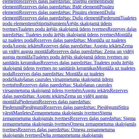
elementi
Rezerves daļas paredzētas: Izlietņu elementi
Bidē
elementi
Rezerves daļas paredzētas: Bidē elementi
Pisuāru
elementi
Rezerves daļas paredzētas: Pisuāru elementi
Dušu
elementi
Rezerves daļas paredzētas: Dušu elementi
Piederumi
Tualetes
podu elementiem
Stiprinājumiem
Ārējās skalojamā ūdens
tvertnes
Tualetes podu ārējās skalojamā ūdens tvertnes
Rezerves daļas
paredzētas: Tualetes podu ārējās skalojamā ūdens tvertnes
Montāža
uz tualetes poda
Rezerves daļas paredzētas: Montāža uz tualetes
poda
Augstu iekārts
Rezerves daļas paredzētas: Augstu iekārts
Zema
un vidēji augsta montāža
Rezerves daļas paredzētas: Zema un vidēji
augsta montāža
Tualetes podu ārējās skalojamā ūdens tvertnes no
sanitārās keramikas
Rezerves daļas paredzētas: Tualetes podu ārējās
skalojamā ūdens tvertnes no sanitārās keramikas
Montāža uz tualetes
poda
Rezerves daļas paredzētas: Montāža uz tualetes
poda
Skalošanas caurules virsapmetuma skalojamā ūdens
tvertnēm
Rezerves daļas paredzētas: Skalošanas caurules
virsapmetuma skalojamā ūdens tvertnēm
Augstu iekārts
Rezerves
daļas paredzētas: Augstu iekārts
Zema un vidēji augsta
montāža
Piederumi
Rezerves daļas paredzētas:
Piederumi
Pieslēgumi
Rezerves daļas paredzētas: Pieslēgumi
Stūra
vārsti
Manšetes
Zemapmetuma skalojamās tvertnes
Sigma
zemapmetuma skalojamās tvertnes
Rezerves daļas paredzētas: Sigma
zemapmetuma skalojamās tvertnes
Omega zemapmetuma skalojamās
tvertnes
Rezerves daļas paredzētas: Omega zemapmetuma
skalojamās tvertnes
Delta zemapmetuma skalojamās