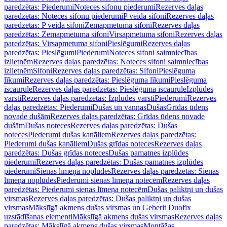
paredzētas: Piederumi
Noteces sifonu piederumi
Rezerves daļas
paredzētas: Noteces sifonu piederumi
P veida sifoni
Rezerves daļas
paredzētas: P veida sifoni
Zemapmetuma sifoni
Rezerves daļas
paredzētas: Zemapmetuma sifoni
Virsapmetuma sifoni
Rezerves daļas
paredzētas: Virsapmetuma sifoni
Pieslēgumi
Rezerves daļas
paredzētas: Pieslēgumi
Piederumi
Noteces sifoni saimniecības
izlietnēm
Rezerves daļas paredzētas: Noteces sifoni saimniecības
izlietnēm
Sifoni
Rezerves daļas paredzētas: Sifoni
Pieslēguma
līkumi
Rezerves daļas paredzētas: Pieslēguma līkumi
Pieslēguma
īscaurule
Rezerves daļas paredzētas: Pieslēguma īscaurule
Izplūdes
vārsti
Rezerves daļas paredzētas: Izplūdes vārsti
Piederumi
Rezerves
daļas paredzētas: Piederumi
Dušas un vannas
Dušas
Grīdas ūdens
novade dušām
Rezerves daļas paredzētas: Grīdas ūdens novade
dušām
Dušas noteces
Rezerves daļas paredzētas: Dušas
noteces
Piederumi dušas kanāliem
Rezerves daļas paredzētas:
Piederumi dušas kanāliem
Dušas grīdas noteces
Rezerves daļas
paredzētas: Dušas grīdas noteces
Dušas pamatnes izplūdes
piederumi
Rezerves daļas paredzētas: Dušas pamatnes izplūdes
piederumi
Sienas līmeņa noplūdes
Rezerves daļas paredzētas: Sienas
līmeņa noplūdes
Piederumi sienas līmeņa notecēm
Rezerves daļas
paredzētas: Piederumi sienas līmeņa notecēm
Dušas paliktņi un dušas
virsmas
Rezerves daļas paredzētas: Dušas paliktņi un dušas
virsmas
Mākslīgā akmens dušas virsmas un Geberit Duofix
uzstādīšanas elementi
Mākslīgā akmens dušas virsmas
Rezerves daļas
paredzētas: Mākslīgā akmens dušas virsmas
Montāžas