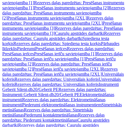
savienojamība [1]
Rezerves daļas paredzētas: Presēšanas instrumentu
savienojamība [1]
Presēšanas instrumentu savienojamība [2]
Rezerves
daļas paredzētas: Presēšanas instrumentu savienojamība
[2]
Presēšanas instrumentu savietojamība [2XL]
Rezerves daļas
paredzētas: Presēšanas instrumentu savietojamība [2XL]
Presēšanas
instrumentu savietojamība [3]
Rezerves daļas paredzētas: Presēšanas
instrumentu savietojamība [3]
Cauruļu apstrādes darbarīki
Rezerves
daļas paredzētas: Cauruļu apstrādes darbarīki
Spiediena testa
korķis
Rezerves daļas paredzētas: Spiediena testa korķis
Pārbaudes
līdzeklis
Piederumi
Presēšanas ierīces
Rezerves daļas paredzētas:
Presēšanas ierīces
Presēšanas ierīču savietojamība [1]
Rezerves daļas
paredzētas: Presēšanas ierīču savietojamība [1]
Presēšanas ierīču
savietojamība [2]
Rezerves daļas paredzētas: Presēšanas ierīču
savietojamība [2]
Presēšanas ierīču savietojamība [2XL]
Rezerves
daļas paredzētas: Presēšanas ierīču savietojamība [2XL]
Universālais
koferis
Rezerves daļas paredzētas: Universālais koferis
Universālais
koferis
Rezerves daļas paredzētas: Universālais koferis
Instrumenti
Geberit Silent-db20/Geberit PE
Rezerves daļas paredzētas:
Instrumenti Geberit Silent-db20/Geberit PE
Elektrometināšanas
instrumenti
Rezerves daļas paredzētas: Elektrometināšanas
instrumenti
Piederumi elektrometināšanas instrumentiem
Simetriskās
metināšanas
Rezerves daļas paredzētas: Simetriskās
metināšanas
Piederumi kontaktmetināšanas
Rezerves daļas
paredzētas: Piederumi kontaktmetināšanas
Cauruļu apstrādes
darbarīki
Rezerves daļas paredzētas: Cauruļu apstrādes