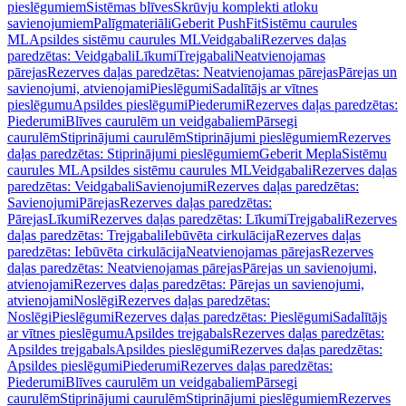
pieslēgumiem
Sistēmas blīves
Skrūvju komplekti atloku
savienojumiem
Palīgmateriāli
Geberit PushFit
Sistēmu caurules
ML
Apsildes sistēmu caurules ML
Veidgabali
Rezerves daļas
paredzētas: Veidgabali
Līkumi
Trejgabali
Neatvienojamas
pārejas
Rezerves daļas paredzētas: Neatvienojamas pārejas
Pārejas un
savienojumi, atvienojami
Pieslēgumi
Sadalītājs ar vītnes
pieslēgumu
Apsildes pieslēgumi
Piederumi
Rezerves daļas paredzētas:
Piederumi
Blīves caurulēm un veidgabaliem
Pārsegi
caurulēm
Stiprinājumi caurulēm
Stiprinājumi pieslēgumiem
Rezerves
daļas paredzētas: Stiprinājumi pieslēgumiem
Geberit Mepla
Sistēmu
caurules ML
Apsildes sistēmu caurules ML
Veidgabali
Rezerves daļas
paredzētas: Veidgabali
Savienojumi
Rezerves daļas paredzētas:
Savienojumi
Pārejas
Rezerves daļas paredzētas:
Pārejas
Līkumi
Rezerves daļas paredzētas: Līkumi
Trejgabali
Rezerves
daļas paredzētas: Trejgabali
Iebūvēta cirkulācija
Rezerves daļas
paredzētas: Iebūvēta cirkulācija
Neatvienojamas pārejas
Rezerves
daļas paredzētas: Neatvienojamas pārejas
Pārejas un savienojumi,
atvienojami
Rezerves daļas paredzētas: Pārejas un savienojumi,
atvienojami
Noslēgi
Rezerves daļas paredzētas:
Noslēgi
Pieslēgumi
Rezerves daļas paredzētas: Pieslēgumi
Sadalītājs
ar vītnes pieslēgumu
Apsildes trejgabals
Rezerves daļas paredzētas:
Apsildes trejgabals
Apsildes pieslēgumi
Rezerves daļas paredzētas:
Apsildes pieslēgumi
Piederumi
Rezerves daļas paredzētas:
Piederumi
Blīves caurulēm un veidgabaliem
Pārsegi
caurulēm
Stiprinājumi caurulēm
Stiprinājumi pieslēgumiem
Rezerves