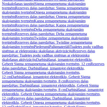
Noskalošanas taustiņi
Sigma zemapmetuma skalojamām
tvertnēm
Rezerves daļas paredzētas: Sigma zemapmetuma
skalojamām tvertnēm
Omega zemapmetuma skalojamām
tvertnēm
Rezerves daļas paredzētas: Omega zemapmetuma
skalojamām tvertnēm
Kappa zemapmetuma skalojamām
tvertnēm
Rezerves daļas paredzētas: Kappa zemapmetuma
skalojamām tvertnēm
Delta zemapmetuma skalojamām
tvertnēm
Rezerves daļas paredzētas: Delta zemapmetuma
skalojamām tvertnēm
Twinline zemapmetuma skalojamām
tvertnēm
Rezerves daļas paredzētas: Twinline zemapmetuma
skalojamām tvertnēm
Piederumi
Palīgmateriāli
Tualetes podu vadības
sistēmas ar elektronisku skalošanas aktivizāciju
Rezerves daļas
paredzētas: Tualetes podu vadības sistēmas ar elektronisku
skalošanas aktivizāciju
Darbināšanai, izmantojot elektrotīklu,
Geberit Sigma zemapmetuma skalojamām tvertnēm, 12 cm
Rezerves
daļas paredzētas: Darbināšanai, izmantojot elektrotīklu,
Geberit Sigma zemapmetuma skalojamām tvertnēm,
12 cm
Darbināšanai, izmantojot elektrotīklu, Geberit Sigma
zemapmetuma skalojamām tvertnēm, 8 cm
Rezerves daļas
paredzētas: Darbināšanai, izmantojot elektrotīklu, Geberit Sigma
zemapmetuma skalojamām tvertnēm, 8 cm
Darbināšanai, izmantojot
elektrotīklu, Geberit Omega zemapmetuma skalojamām tvertnēm,
12 cm
Rezerves daļas paredzētas: Darbināšanai, izmantojot
elektrotīklu, Geberit Omega zemapmetuma skalojamām tvertnēm,
12 cm
Darbināšanai, izmantojot baterijas, Geberit Sigma