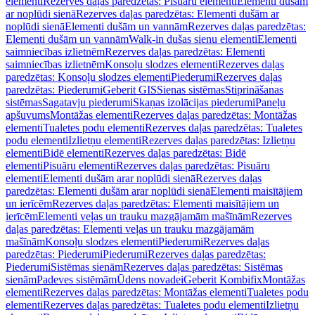
elementi
Rezerves daļas paredzētas: Pisuāru elementi
Elementi dušām
ar noplūdi sienā
Rezerves daļas paredzētas: Elementi dušām ar
noplūdi sienā
Elementi dušām un vannām
Rezerves daļas paredzētas:
Elementi dušām un vannām
Walk-in dušas sienu elementi
Elementi
saimniecības izlietnēm
Rezerves daļas paredzētas: Elementi
saimniecības izlietnēm
Konsoļu slodzes elementi
Rezerves daļas
paredzētas: Konsoļu slodzes elementi
Piederumi
Rezerves daļas
paredzētas: Piederumi
Geberit GIS
Sienas sistēmas
Stiprināšanas
sistēmas
Sagatavju piederumi
Skaņas izolācijas piederumi
Paneļu
apšuvums
Montāžas elementi
Rezerves daļas paredzētas: Montāžas
elementi
Tualetes podu elementi
Rezerves daļas paredzētas: Tualetes
podu elementi
Izlietņu elementi
Rezerves daļas paredzētas: Izlietņu
elementi
Bidē elementi
Rezerves daļas paredzētas: Bidē
elementi
Pisuāru elementi
Rezerves daļas paredzētas: Pisuāru
elementi
Elementi dušām arar noplūdi sienā
Rezerves daļas
paredzētas: Elementi dušām arar noplūdi sienā
Elementi maisītājiem
un ierīcēm
Rezerves daļas paredzētas: Elementi maisītājiem un
ierīcēm
Elementi veļas un trauku mazgājamām mašīnām
Rezerves
daļas paredzētas: Elementi veļas un trauku mazgājamām
mašīnām
Konsoļu slodzes elementi
Piederumi
Rezerves daļas
paredzētas: Piederumi
Piederumi
Rezerves daļas paredzētas:
Piederumi
Sistēmas sienām
Rezerves daļas paredzētas: Sistēmas
sienām
Padeves sistēmām
Ūdens novadei
Geberit Kombifix
Montāžas
elementi
Rezerves daļas paredzētas: Montāžas elementi
Tualetes podu
elementi
Rezerves daļas paredzētas: Tualetes podu elementi
Izlietņu