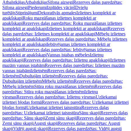
Atbalstkājas
Atbalstkājas
Sifona aizsegi
Rezerves daļas paredzētas:
Sifona aizsegi
Piederumi
Izplūdes vāciņš
Dvieļu
turētājs
Stiprinājumi
Dekoratīvās apmales
Izlietnes komplekti ar
apakšskapi
Roku mazgāšanas izlietnes komplekti ar
apakšskapi
Rezerves daļas paredzētas: Roku mazgāšanas izlietnes
komplekti ar apakšskapi
Izlietnes komplekti ar apakšskapi
Rezerves
daļas paredzētas: Izlietnes komplekti ar apakšskapi
Mēbeļu izlietnes
komplekti ar apakšskapi
Rezerves daļas paredzētas: Mēbeļu izlietnes
komplekti ar apakšskapi
Iebūvējamas izlietnes komplekti ar
apakšskapi
Rezerves daļas paredzētas: Iebūvējamas izlietnes
komplekti ar apakšskapi
Vannas istabas mēbeles
Izlietņu
apakšskapji
Rezerves daļas paredzētas: Izlietņu apakšskapji
Izlietnes
mazām vannas istabām
Rezerves daļas paredzētas: Izlietnes mazām
vannas istabām
Izlietnēm
Rezerves daļas paredzētas:
Izlietnēm
Dubultajām izlietnēm
Rezerves daļas paredzētas:
Dubultajām izlietnēm
Mēbeļu izlietnēm
Rezerves daļas paredzētas:
Mēbeļu izlietnēm
Stūra roku mazgāšanas izlietnēm
Rezerves daļas
paredzētas: Stūra roku mazgāšanas izlietnēm
Izlietņu
virsmas
Rezerves daļas paredzētas: Izlietņu virsmas
Uzliekamai
izlietnei bļodas formā
Rezerves daļas paredzētas: Uzliekamai izlietnei
bļodas formā
Uzliekamai izlietnei taisnstūra
Rezerves daļas
paredzētas: Uzliekamai izlietnei taisnstūra
Sānu skapji
Rezerves daļas
paredzētas: Sānu skapji
Zemi sānu skapji
Rezerves daļas paredzētas:
Zemi sānu skapji
Augsti skapji
Rezerves daļas paredzētas: Augsti
skapji
Vidēji augsti skapji
Rezerves daļas paredzētas: Vidēji augsti