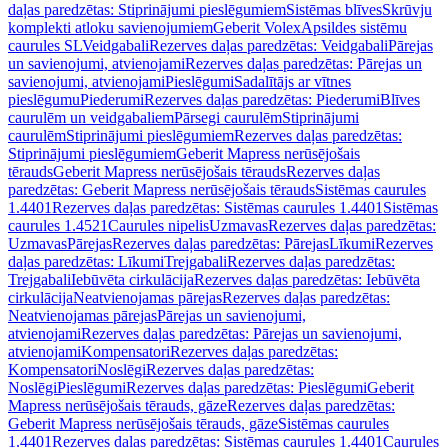
daļas paredzētas: Stiprinājumi pieslēgumiem
Sistēmas blīves
Skrūvju
komplekti atloku savienojumiem
Geberit Volex
Apsildes sistēmu
caurules SL
Veidgabali
Rezerves daļas paredzētas: Veidgabali
Pārejas
un savienojumi, atvienojami
Rezerves daļas paredzētas: Pārejas un
savienojumi, atvienojami
Pieslēgumi
Sadalītājs ar vītnes
pieslēgumu
Piederumi
Rezerves daļas paredzētas: Piederumi
Blīves
caurulēm un veidgabaliem
Pārsegi caurulēm
Stiprinājumi
caurulēm
Stiprinājumi pieslēgumiem
Rezerves daļas paredzētas:
Stiprinājumi pieslēgumiem
Geberit Mapress nerūsējošais
tērauds
Geberit Mapress nerūsējošais tērauds
Rezerves daļas
paredzētas: Geberit Mapress nerūsējošais tērauds
Sistēmas caurules
1.4401
Rezerves daļas paredzētas: Sistēmas caurules 1.4401
Sistēmas
caurules 1.4521
Caurules nipelis
Uzmavas
Rezerves daļas paredzētas:
Uzmavas
Pārejas
Rezerves daļas paredzētas: Pārejas
Līkumi
Rezerves
daļas paredzētas: Līkumi
Trejgabali
Rezerves daļas paredzētas:
Trejgabali
Iebūvēta cirkulācija
Rezerves daļas paredzētas: Iebūvēta
cirkulācija
Neatvienojamas pārejas
Rezerves daļas paredzētas:
Neatvienojamas pārejas
Pārejas un savienojumi,
atvienojami
Rezerves daļas paredzētas: Pārejas un savienojumi,
atvienojami
Kompensatori
Rezerves daļas paredzētas:
Kompensatori
Noslēgi
Rezerves daļas paredzētas:
Noslēgi
Pieslēgumi
Rezerves daļas paredzētas: Pieslēgumi
Geberit
Mapress nerūsējošais tērauds, gāze
Rezerves daļas paredzētas:
Geberit Mapress nerūsējošais tērauds, gāze
Sistēmas caurules
1.4401
Rezerves daļas paredzētas: Sistēmas caurules 1.4401
Caurules