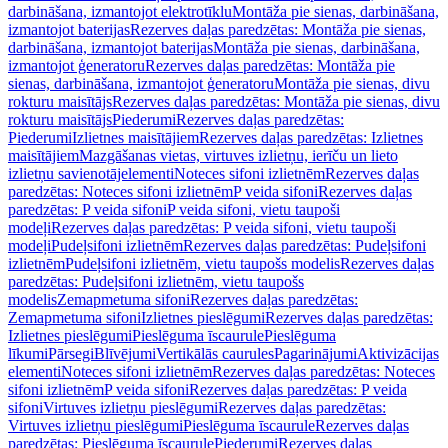
darbināšana, izmantojot elektrotīklu
Montāža pie sienas, darbināšana,
izmantojot baterijas
Rezerves daļas paredzētas: Montāža pie sienas,
darbināšana, izmantojot baterijas
Montāža pie sienas, darbināšana,
izmantojot ģeneratoru
Rezerves daļas paredzētas: Montāža pie
sienas, darbināšana, izmantojot ģeneratoru
Montāža pie sienas, divu
rokturu maisītājs
Rezerves daļas paredzētas: Montāža pie sienas, divu
rokturu maisītājs
Piederumi
Rezerves daļas paredzētas:
Piederumi
Izlietnes maisītājiem
Rezerves daļas paredzētas: Izlietnes
maisītājiem
Mazgāšanas vietas, virtuves izlietņu, ierīču un lieto
izlietņu savienotājelementi
Noteces sifoni izlietnēm
Rezerves daļas
paredzētas: Noteces sifoni izlietnēm
P veida sifoni
Rezerves daļas
paredzētas: P veida sifoni
P veida sifoni, vietu taupoši
modeļi
Rezerves daļas paredzētas: P veida sifoni, vietu taupoši
modeļi
Pudeļsifoni izlietnēm
Rezerves daļas paredzētas: Pudeļsifoni
izlietnēm
Pudeļsifoni izlietnēm, vietu taupošs modelis
Rezerves daļas
paredzētas: Pudeļsifoni izlietnēm, vietu taupošs
modelis
Zemapmetuma sifoni
Rezerves daļas paredzētas:
Zemapmetuma sifoni
Izlietnes pieslēgumi
Rezerves daļas paredzētas:
Izlietnes pieslēgumi
Pieslēguma īscaurule
Pieslēguma
līkumi
Pārsegi
Blīvējumi
Vertikālās caurules
Pagarinājumi
Aktivizācijas
elementi
Noteces sifoni izlietnēm
Rezerves daļas paredzētas: Noteces
sifoni izlietnēm
P veida sifoni
Rezerves daļas paredzētas: P veida
sifoni
Virtuves izlietņu pieslēgumi
Rezerves daļas paredzētas:
Virtuves izlietņu pieslēgumi
Pieslēguma īscaurule
Rezerves daļas
paredzētas: Pieslēguma īscaurule
Piederumi
Rezerves daļas