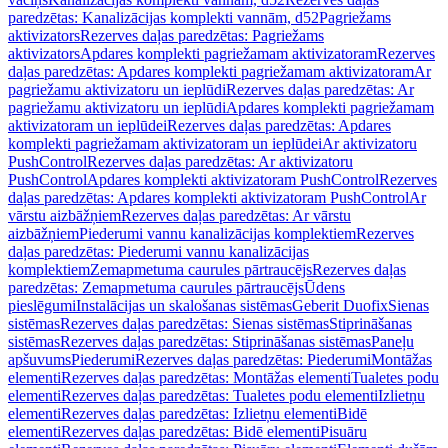
paredzētas: Kanalizācijas komplekti vannām, d52
Pagriežams
aktivizators
Rezerves daļas paredzētas: Pagriežams
aktivizators
Apdares komplekti pagriežamam aktivizatoram
Rezerves
daļas paredzētas: Apdares komplekti pagriežamam aktivizatoram
Ar
pagriežamu aktivizatoru un ieplūdi
Rezerves daļas paredzētas: Ar
pagriežamu aktivizatoru un ieplūdi
Apdares komplekti pagriežamam
aktivizatoram un ieplūdei
Rezerves daļas paredzētas: Apdares
komplekti pagriežamam aktivizatoram un ieplūdei
Ar aktivizatoru
PushControl
Rezerves daļas paredzētas: Ar aktivizatoru
PushControl
Apdares komplekti aktivizatoram PushControl
Rezerves
daļas paredzētas: Apdares komplekti aktivizatoram PushControl
Ar
vārstu aizbāžņiem
Rezerves daļas paredzētas: Ar vārstu
aizbāžņiem
Piederumi vannu kanalizācijas komplektiem
Rezerves
daļas paredzētas: Piederumi vannu kanalizācijas
komplektiem
Zemapmetuma caurules pārtraucējs
Rezerves daļas
paredzētas: Zemapmetuma caurules pārtraucējs
Ūdens
pieslēgumi
Instalācijas un skalošanas sistēmas
Geberit Duofix
Sienas
sistēmas
Rezerves daļas paredzētas: Sienas sistēmas
Stiprināšanas
sistēmas
Rezerves daļas paredzētas: Stiprināšanas sistēmas
Paneļu
apšuvums
Piederumi
Rezerves daļas paredzētas: Piederumi
Montāžas
elementi
Rezerves daļas paredzētas: Montāžas elementi
Tualetes podu
elementi
Rezerves daļas paredzētas: Tualetes podu elementi
Izlietņu
elementi
Rezerves daļas paredzētas: Izlietņu elementi
Bidē
elementi
Rezerves daļas paredzētas: Bidē elementi
Pisuāru