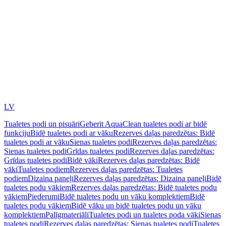
LV
Tualetes podi un pisuāri
Geberit AquaClean tualetes podi ar bidē
funkciju
Bidē tualetes podi ar vāku
Rezerves daļas paredzētas: Bidē
tualetes podi ar vāku
Sienas tualetes podi
Rezerves daļas paredzētas:
Sienas tualetes podi
Grīdas tualetes podi
Rezerves daļas paredzētas:
Grīdas tualetes podi
Bidē vāki
Rezerves daļas paredzētas: Bidē
vāki
Tualetes podiem
Rezerves daļas paredzētas: Tualetes
podiem
Dizaina paneļi
Rezerves daļas paredzētas: Dizaina paneļi
Bidē
tualetes podu vākiem
Rezerves daļas paredzētas: Bidē tualetes podu
vākiem
Piederumi
Bidē tualetes podu un vāku komplektiem
Bidē
tualetes podu vākiem
Bidē vāku un bidē tualetes podu un vāku
komplektiem
Palīgmateriāli
Tualetes podi un tualetes poda vāki
Sienas
tualetes podi
Rezerves daļas paredzētas: Sienas tualetes podi
Tualetes