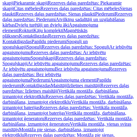
skapji
Piekaramie skapji
Rezerves daļas paredzētas: Piekaramie
skapji
Citas mēbeles
Rezerves daļas paredzētas: Citas mēbeles
Sienas
plaukti
Rezerves daļas paredzētas: Sienas plaukti
Piederumi
Rezerves
daļas paredzētas: Piederumi
Atvilktņu sadalītāji un uzglabāšanas
kārbas
Dvieļu turētāji un dvieļu āķi
Apgaismojuma
elementi
Rokturi
Kāju komplekti
Magnētiskās
plāksnes
Kontaktligzdas
Rezerves daļas paredzētas:
Kontaktligzdas
Papildu piederumi
Spoguļi un
spoguļskapji
Spoguļi
Rezerves daļas paredzētas: Spoguļi
Ar iebūvētu
apgaismojumu
Rezerves daļas paredzētas: Ar iebūvētu
apgaismojumu
Spoguļskapji
Rezerves daļas paredzētas:
Spoguļskapji
Ar iebūvētu apgaismojumu
Rezerves daļas paredzētas:
Ar iebūvētu apgaismojumu
Bez iebūvēta apgaismojuma
Rezerves
daļas paredzētas: Bez iebūvēta
apgaismojuma
Piederumi
Apgaismojuma elementi
Papildu
piederumi
Kontaktligzdas
Maisītāji
Izlietnes maisītāji
Rezerves daļas
paredzētas: Izlietnes maisītāji
Vertikāla montāža, darbināšana,
izmantojot elektrotīklu
Rezerves daļas paredzētas: Vertikāla montāža,
darbināšana, izmantojot elektrotīklu
Vertikāla montāža, darbināšana,
izmantojot baterijas
Rezerves daļas paredzētas: Vertikāla montāža,
darbināšana, izmantojot baterijas
Vertikāla montāža, darbināšana,
izmantojot ģeneratoru
Rezerves daļas paredzētas: Vertikāla montāža,
darbināšana, izmantojot ģeneratoru
Vertikāla montāža, vienas sviras
maisītājs
Montāža pie sienas, darbināšana, izmantojot
elektrotīklu
Rezerves daļas paredzētas: Montāža pie sienas,