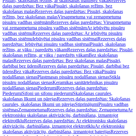
Pisuāri, skalošanas režīms, ar skalošanas malu
Bez vāka
Rezerves
daļas paredzētas: Bez vāka
Pisuāri, skalošanas režīms, bez
skalošanas malas
Rezerves daļas paredzētas: Pisuāri, skalošanas
režīms, bez skalošanas malas
Virsapmetuma vai zemapmetuma
pisuāru vadības sistēmām
Rezerves daļas paredzētas: Virsapmetuma
vai zemapmetuma pisuāru vadības sistēmām
Ar iebūvētu pisuāru
vadības sistēmu
Rezerves daļas paredzētas: Ar iebūvētu pisuāru
vadības sistēmu
Iebūvētai pisuāru vadības sistēmai
Rezerves daļas
paredzētas: Iebūvētai pisuāru vadības sistēmai
Pisuāri, skalošanas
režīms, ar vāku / paredzēts vākam
Rezerves daļas paredzētas: Pisuāri,
skalošanas režīms, ar vāku / paredzēts vākam
Bez skalošanas
malas
Rezerves daļas paredzētas: Bez skalošanas malas
Pisuāri,
darbībai bez ūdens
Rezerves daļas paredzētas: Pisuāri, darbībai bez
ūdens
Bez vāka
Rezerves daļas paredzētas: Bez vāka
Pisuāru
nodalīšanas sienas
Plastmasas pisuāru nodalīšanas sienas
Stikla
pisuāru nodalīšanas sienas
Keramikas sanitārtehnikas pisuāru
nodalīšanas sienas
Piederumi
Rezerves daļas paredzētas:
Piederumi
Sifoni un sifonu piederumi
Skalošanas caurules,
skalošanas līkumi un pārejas
Rezerves daļas paredzētas: Skalošanas
caurules, skalošanas līkumi un pārejas
Stiprinājumi
Pisuāru vadības
sistēmas
Zemapmetuma
Rezerves daļas paredzētas: Zemapmetuma
Ar
elektronisku skalošanas aktivizāciju, darbināšana, izmantojot
elektrotīklu
Rezerves daļas paredzētas: Ar elektronisku skalošanas
aktivizāciju, darbināšana, izmantojot elektrotīklu
Ar elektronisku
skalošanas aktivizāciju, darbināšana, izmantojot baterijas
Rezerves