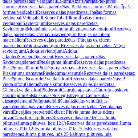
daļas paredzētas: Veidgabali
Līkumi
Atzari
Pārejas
Piekļuves
caurules
Rezerves daļas paredzētas: Piekļuves caurules
Pārejas
Īpašas
formas veidgabali
Rezerves daļas paredzētas: Īpašas formas
veidgabali
Veidgabali SuperTube
Līkumi
Īpašas formas
veidgabali
Savienojumi
Rezerves daļas paredzētas:
Savienojumi
Metināmie savienojumi
Uzmavu savienojumi
Rezerves
daļas paredzētas: Uzmavu savienojumi
Pārejas uz citiem
materiāliem
Rezerves daļas paredzētas: Pārejas uz citiem
materiāliem
Vītņu savienojumi
Rezerves daļas paredzētas: Vītņu
savienojumi
Atloka savienojumi
Atloka
adapteri
Savienotājelementi
Rezerves daļas paredzētas:
Savienotājelementi
Pieslēguma līkumi
Rezerves daļas paredzētas:
Pieslēguma līkumi
Pieslēguma uzmavas
Rezerves daļas paredzētas:
Pieslēguma uzmavas
Pieslēguma īscaurule
Rezerves daļas paredzētas:
Pieslēguma īscaurule
P veida sifoni
Rezerves daļas paredzētas: P
veida sifoni
Gliemežveida sifoni
Rezerves daļas paredzētas:
Gliemežveida sifoni
Piederumi
Cauruļu apskavas
Cauruļu apskavu
stiprinājumi
Balsta skavas
Noslēgi
Blīvējumi
Celtniecības
aizsargelementi
Palīgmateriāli
Kanalizācijas ventilācijas
vārsti
Ventilācijas vārsti
Rezerves daļas paredzētas: Ventilācijas
vārsti
Enerģijas pretvārsti
Geberit Pluvia jumta lietus ūdens
novadīšana
Jumta piltuves
Rezerves daļas paredzētas: Jumta
piltuves
Jumta piltuves, līdz 12 l/s
Rezerves daļas paredzētas: Jumta
piltuves, līdz 12 l/s
Jumta piltuves, līdz 25 l/s
Rezerves daļas
paredzētas: Jumta piltuves, līdz 25 l/s
Jumta piltuves, līdz