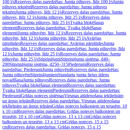
100 l/s
Rezerves daļas paredzētas: Jumta piltuves, līdz 100 l/s
Jumta
piltuves teknēm
Rezerves daļas paredzētas: Jumta piltuves
teknēm
Jumta piltuves, līdz 12 l/s
Rezerves daļas paredzētas: Jumta
piltuves, līdz 12 l/s
Jumta piltuves, līdz 25 l/s
Rezerves daļas
paredzētas: Jumta piltuves, līdz 25 l/s
Tvaika bloķēšanas
elementi
Rezerves daļas paredzētas: Tvaika bloķēšanas
elementi
Jumta piltuvēm, līdz 12 l/s
Rezerves daļas paredzētas: Jumta
piltuvēm, līdz 12 l/s
Jumta piltuvēm, līdz 25 l/s
Avārijas
pārplūdes
Rezerves daļas paredzētas: Avārijas pārplūdes
Jumta
piltuvēm, līdz 12 l/s
Rezerves daļas paredzētas: Jumta piltuvēm, līdz
12 l/s
Jumta piltuvēm, līdz 25 l/s
Rezerves daļas paredzētas: Jumta
piltuvēm, līdz 25 l/s
Stiprinājumi
Stiprinājumu sistēma, d40–
200
Stiprinājumu sistēma, d250–315
Piederumi
Rezerves daļas
paredzētas: Piederumi
Jumta piltuvēm
Rezerves daļas paredzētas:
Jumta piltuvēm
Stiprinājumiem
Standarta jumta lietus ūdens
novadīšana
Jumta piltuves
Rezerves daļas paredzētas: Jumta
piltuves
Tvaika bloķēšanas elementi
Rezerves daļas paredzētas:
Tvaika bloķēšanas elementi
Piederumi
Rezerves daļas paredzētas:
Piederumi
Grīdas noteces sistēmas
Virsmas atūdeņošana iekštelpām
un ārpus telpām
Rezerves daļas paredzētas: Virsmas atūdeņošana
iekštelpām un ārpus telpām
Grīdas noteces balkoniem un terasēm, 10
x 10 cm
Rezerves daļas paredzētas: Grīdas noteces balkoniem un
terasēm, 10 x 10 cm
Grīdas noteces, 13 x 13 cm
Grīdas noteces
balkoniem un terasēm, 13 x 13 cm
Grīdas noteces, 15 x 15
cm
Rezerves daļas paredzētas: Grīdas noteces, 15 x 15