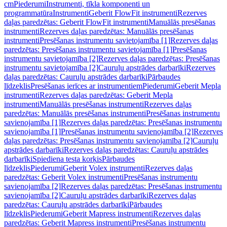
cm
Piederumi
Instrumenti, tīkla komponenti un
programmatūra
Instrumenti
Geberit FlowFit instrumenti
Rezerves
daļas paredzētas: Geberit FlowFit instrumenti
Manuālās presēšanas
instrumenti
Rezerves daļas paredzētas: Manuālās presēšanas
instrumenti
Presēšanas instrumentu savietojamība [1]
Rezerves daļas
paredzētas: Presēšanas instrumentu savietojamība [1]
Presēšanas
instrumentu savietojamība [2]
Rezerves daļas paredzētas: Presēšanas
instrumentu savietojamība [2]
Cauruļu apstrādes darbarīki
Rezerves
daļas paredzētas: Cauruļu apstrādes darbarīki
Pārbaudes
līdzeklis
Presēšanas ierīces ar instrumentiem
Piederumi
Geberit Mepla
instrumenti
Rezerves daļas paredzētas: Geberit Mepla
instrumenti
Manuālās presēšanas instrumenti
Rezerves daļas
paredzētas: Manuālās presēšanas instrumenti
Presēšanas instrumentu
savienojamība [1]
Rezerves daļas paredzētas: Presēšanas instrumentu
savienojamība [1]
Presēšanas instrumentu savienojamība [2]
Rezerves
daļas paredzētas: Presēšanas instrumentu savienojamība [2]
Cauruļu
apstrādes darbarīki
Rezerves daļas paredzētas: Cauruļu apstrādes
darbarīki
Spiediena testa korķis
Pārbaudes
līdzeklis
Piederumi
Geberit Volex instrumenti
Rezerves daļas
paredzētas: Geberit Volex instrumenti
Presēšanas instrumentu
savienojamība [2]
Rezerves daļas paredzētas: Presēšanas instrumentu
savienojamība [2]
Cauruļu apstrādes darbarīki
Rezerves daļas
paredzētas: Cauruļu apstrādes darbarīki
Pārbaudes
līdzeklis
Piederumi
Geberit Mapress instrumenti
Rezerves daļas
paredzētas: Geberit Mapress instrumenti
Presēšanas instrumentu