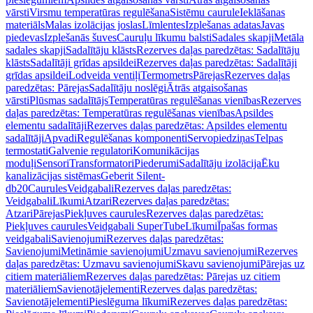
vārsti
Virsmu temperatūras regulēšana
Sistēmu caurule
Ieklāšanas
materiāls
Malas izolācijas joslas
Līmlentes
Izplešanas adatas
Javas
piedevas
Izplešanās šuves
Cauruļu līkumu balsti
Sadales skapji
Metāla
sadales skapji
Sadalītāju klāsts
Rezerves daļas paredzētas: Sadalītāju
klāsts
Sadalītāji grīdas apsildei
Rezerves daļas paredzētas: Sadalītāji
grīdas apsildei
Lodveida ventiļi
Termometrs
Pārejas
Rezerves daļas
paredzētas: Pārejas
Sadalītāju noslēgi
Ātrās atgaisošanas
vārsti
Plūsmas sadalītājs
Temperatūras regulēšanas vienības
Rezerves
daļas paredzētas: Temperatūras regulēšanas vienības
Apsildes
elementu sadalītāji
Rezerves daļas paredzētas: Apsildes elementu
sadalītāji
Apvadi
Regulēšanas komponenti
Servopiedziņas
Telpas
termostati
Galvenie regulatori
Komunikācijas
moduļi
Sensori
Transformatori
Piederumi
Sadalītāju izolācija
Ēku
kanalizācijas sistēmas
Geberit Silent-
db20
Caurules
Veidgabali
Rezerves daļas paredzētas:
Veidgabali
Līkumi
Atzari
Rezerves daļas paredzētas:
Atzari
Pārejas
Piekļuves caurules
Rezerves daļas paredzētas:
Piekļuves caurules
Veidgabali SuperTube
Līkumi
Īpašas formas
veidgabali
Savienojumi
Rezerves daļas paredzētas:
Savienojumi
Metināmie savienojumi
Uzmavu savienojumi
Rezerves
daļas paredzētas: Uzmavu savienojumi
Skavu savienojumi
Pārejas uz
citiem materiāliem
Rezerves daļas paredzētas: Pārejas uz citiem
materiāliem
Savienotājelementi
Rezerves daļas paredzētas:
Savienotājelementi
Pieslēguma līkumi
Rezerves daļas paredzētas: