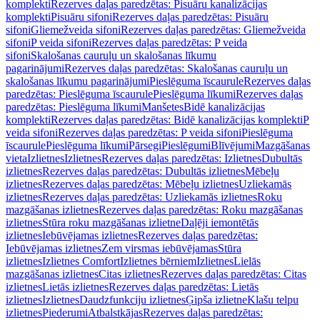
komplekti
Rezerves daļas paredzētas: Pisuāru kanalizācijas
komplekti
Pisuāru sifoni
Rezerves daļas paredzētas: Pisuāru
sifoni
Gliemežveida sifoni
Rezerves daļas paredzētas: Gliemežveida
sifoni
P veida sifoni
Rezerves daļas paredzētas: P veida
sifoni
Skalošanas cauruļu un skalošanas līkumu
pagarinājumi
Rezerves daļas paredzētas: Skalošanas cauruļu un
skalošanas līkumu pagarinājumi
Pieslēguma īscaurule
Rezerves daļas
paredzētas: Pieslēguma īscaurule
Pieslēguma līkumi
Rezerves daļas
paredzētas: Pieslēguma līkumi
Manšetes
Bidē kanalizācijas
komplekti
Rezerves daļas paredzētas: Bidē kanalizācijas komplekti
P
veida sifoni
Rezerves daļas paredzētas: P veida sifoni
Pieslēguma
īscaurule
Pieslēguma līkumi
Pārsegi
Pieslēgumi
Blīvējumi
Mazgāšanas
vieta
Izlietnes
Izlietnes
Rezerves daļas paredzētas: Izlietnes
Dubultās
izlietnes
Rezerves daļas paredzētas: Dubultās izlietnes
Mēbeļu
izlietnes
Rezerves daļas paredzētas: Mēbeļu izlietnes
Uzliekamās
izlietnes
Rezerves daļas paredzētas: Uzliekamās izlietnes
Roku
mazgāšanas izlietnes
Rezerves daļas paredzētas: Roku mazgāšanas
izlietnes
Stūra roku mazgāšanas izlietne
Daļēji iemontētās
izlietnes
Iebūvējamas izlietnes
Rezerves daļas paredzētas:
Iebūvējamas izlietnes
Zem virsmas iebūvējamas
Stūra
izlietnes
Izlietnes Comfort
Izlietnes bērniem
Izlietnes
Lielās
mazgāšanas izlietnes
Citas izlietnes
Rezerves daļas paredzētas: Citas
izlietnes
Lietās izlietnes
Rezerves daļas paredzētas: Lietās
izlietnes
Izlietnes
Daudzfunkciju izlietnes
Ģipša izlietne
Klašu telpu
izlietnes
Piederumi
Atbalstkājas
Rezerves daļas paredzētas: