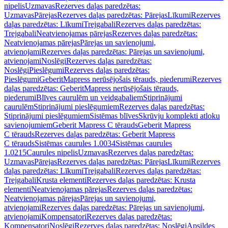
nipelis
Uzmavas
Rezerves daļas paredzētas:
Uzmavas
Pārejas
Rezerves daļas paredzētas: Pārejas
Līkumi
Rezerves
daļas paredzētas: Līkumi
Trejgabali
Rezerves daļas paredzētas:
Trejgabali
Neatvienojamas pārejas
Rezerves daļas paredzētas:
Neatvienojamas pārejas
Pārejas un savienojumi,
atvienojami
Rezerves daļas paredzētas: Pārejas un savienojumi,
atvienojami
Noslēgi
Rezerves daļas paredzētas:
Noslēgi
Pieslēgumi
Rezerves daļas paredzētas:
Pieslēgumi
GeberitMapress nerūsējošais tērauds, piederumi
Rezerves
daļas paredzētas: GeberitMapress nerūsējošais tērauds,
piederumi
Blīves caurulēm un veidgabaliem
Stiprinājumi
caurulēm
Stiprinājumi pieslēgumiem
Rezerves daļas paredzētas:
Stiprinājumi pieslēgumiem
Sistēmas blīves
Skrūvju komplekti atloku
savienojumiem
Geberit Mapress C tērauds
Geberit Mapress
C tērauds
Rezerves daļas paredzētas: Geberit Mapress
C tērauds
Sistēmas caurules 1.0034
Sistēmas caurules
1.0215
Caurules nipelis
Uzmavas
Rezerves daļas paredzētas:
Uzmavas
Pārejas
Rezerves daļas paredzētas: Pārejas
Līkumi
Rezerves
daļas paredzētas: Līkumi
Trejgabali
Rezerves daļas paredzētas:
Trejgabali
Krusta elementi
Rezerves daļas paredzētas: Krusta
elementi
Neatvienojamas pārejas
Rezerves daļas paredzētas:
Neatvienojamas pārejas
Pārejas un savienojumi,
atvienojami
Rezerves daļas paredzētas: Pārejas un savienojumi,
atvienojami
Kompensatori
Rezerves daļas paredzētas:
Kompensatori
Noslēgi
Rezerves daļas paredzētas: Noslēgi
Apsildes