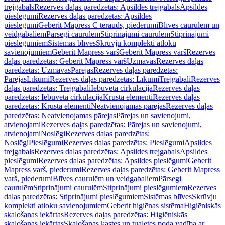
trejgabals
Rezerves daļas paredzētas: Apsildes trejgabals
Apsildes
pieslēgumi
Rezerves daļas paredzētas: Apsildes
pieslēgumi
Geberit Mapress C tērauds, piederumi
Blīves caurulēm un
veidgabaliem
Pārsegi caurulēm
Stiprinājumi caurulēm
Stiprinājumi
pieslēgumiem
Sistēmas blīves
Skrūvju komplekti atloku
savienojumiem
Geberit Mapress varš
Geberit Mapress varš
Rezerves
daļas paredzētas: Geberit Mapress varš
Uzmavas
Rezerves daļas
paredzētas: Uzmavas
Pārejas
Rezerves daļas paredzētas:
Pārejas
Līkumi
Rezerves daļas paredzētas: Līkumi
Trejgabali
Rezerves
daļas paredzētas: Trejgabali
Iebūvēta cirkulācija
Rezerves daļas
paredzētas: Iebūvēta cirkulācija
Krusta elementi
Rezerves daļas
paredzētas: Krusta elementi
Neatvienojamas pārejas
Rezerves daļas
paredzētas: Neatvienojamas pārejas
Pārejas un savienojumi,
atvienojami
Rezerves daļas paredzētas: Pārejas un savienojumi,
atvienojami
Noslēgi
Rezerves daļas paredzētas:
Noslēgi
Pieslēgumi
Rezerves daļas paredzētas: Pieslēgumi
Apsildes
trejgabals
Rezerves daļas paredzētas: Apsildes trejgabals
Apsildes
pieslēgumi
Rezerves daļas paredzētas: Apsildes pieslēgumi
Geberit
Mapress varš, piederumi
Rezerves daļas paredzētas: Geberit Mapress
varš, piederumi
Blīves caurulēm un veidgabaliem
Pārsegi
caurulēm
Stiprinājumi caurulēm
Stiprinājumi pieslēgumiem
Rezerves
daļas paredzētas: Stiprinājumi pieslēgumiem
Sistēmas blīves
Skrūvju
komplekti atloku savienojumiem
Geberit higiēnas sistēma
Higiēniskās
skalošanas iekārtas
Rezerves daļas paredzētas: Higiēniskās
skalošanas iekārtas
Skalošanas kastes un tualetes poda vadība ar