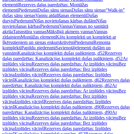
elementi
Rezerves daļas paredzētas: Montāžas
elementi
Piederumi
Dušas sānu sienas
Dušas sānu sienas
“Walk-in”
dušas sānu sienas
Vannu atdalīšanas elementi
Dušas
durvis
Piederumi
Nišas novietošanas kārbas dušām
Nišas
novietošanas kārbas
Piederumi
Vannas
Vannas no sanitārā
akrila
Taisnstūra vannas
Mākslīgā akmens vannas
Vannas
zīdaiņiem
Montāžas elementi
Kāju komplekti un komplekti ar
šķērsstieņiem un sienas enkurskrūvēm
Piederumi
Remonta
komplekti
Papildu piederumi
Savienotājelementi dušām un
vannām
Kanalizācijas komplekti dušas paliktņiem, d52
Rezerves
daļas paredzētas: Kanalizācijas komplekti dušas paliktņiem, d52
Ar
izplūdes vāciņu
Rezerves daļas paredzētas: Ar izplūdes vāciņu
Bez
izplūdes vāciņa
Rezerves daļas paredzētas: Bez izplūdes
vāciņa
Izplūdes vāciņš
Rezerves daļas paredzētas: Izplūdes
vāciņš
Kanalizācijas komplekti dušas paliktņiem, d62
Rezerves daļas
paredzētas: Kanalizācijas komplekti dušas paliktņiem, d62
Ar
izplūdes vāciņu
Rezerves daļas paredzētas: Ar izplūdes vāciņu
Bez
izplūdes vāciņa
Rezerves daļas paredzētas: Bez izplūdes
vāciņa
Izplūdes vāciņš
Rezerves daļas paredzētas: Izplūdes
vāciņš
Kanalizācijas komplekti dušas paliktņiem, d90
Rezerves daļas
paredzētas: Kanalizācijas komplekti dušas paliktņiem, d90
Ar
izplūdes vāciņu
Rezerves daļas paredzētas: Ar izplūdes vāciņu
Bez
izplūdes vāciņa
Rezerves daļas paredzētas: Bez izplūdes
vāciņa
Izplūdes vāciņš
Rezerves daļas paredzētas: Izplūdes
vāciņš
Kanalizācijas komplekti vannām, d52
Rezerves daļas