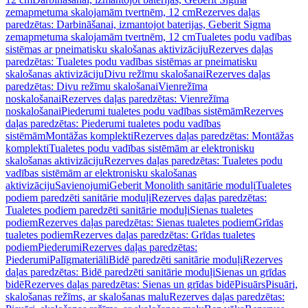
zemapmetuma skalojamām tvertnēm, 12 cm
Rezerves daļas
paredzētas: Darbināšanai, izmantojot baterijas, Geberit Sigma
zemapmetuma skalojamām tvertnēm, 12 cm
Tualetes podu vadības
sistēmas ar pneimatisku skalošanas aktivizāciju
Rezerves daļas
paredzētas: Tualetes podu vadības sistēmas ar pneimatisku
skalošanas aktivizāciju
Divu režīmu skalošanai
Rezerves daļas
paredzētas: Divu režīmu skalošanai
Vienrežīma
noskalošanai
Rezerves daļas paredzētas: Vienrežīma
noskalošanai
Piederumi tualetes podu vadības sistēmām
Rezerves
daļas paredzētas: Piederumi tualetes podu vadības
sistēmām
Montāžas komplekti
Rezerves daļas paredzētas: Montāžas
komplekti
Tualetes podu vadības sistēmām ar elektronisku
skalošanas aktivizāciju
Rezerves daļas paredzētas: Tualetes podu
vadības sistēmām ar elektronisku skalošanas
aktivizāciju
Savienojumi
Geberit Monolith sanitārie moduļi
Tualetes
podiem paredzēti sanitārie moduļi
Rezerves daļas paredzētas:
Tualetes podiem paredzēti sanitārie moduļi
Sienas tualetes
podiem
Rezerves daļas paredzētas: Sienas tualetes podiem
Grīdas
tualetes podiem
Rezerves daļas paredzētas: Grīdas tualetes
podiem
Piederumi
Rezerves daļas paredzētas:
Piederumi
Palīgmateriāli
Bidē paredzēti sanitārie moduļi
Rezerves
daļas paredzētas: Bidē paredzēti sanitārie moduļi
Sienas un grīdas
bidē
Rezerves daļas paredzētas: Sienas un grīdas bidē
Pisuārs
Pisuāri,
skalošanas režīms, ar skalošanas malu
Rezerves daļas paredzētas: