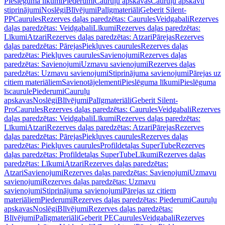
Pieslēguma līkumi
Piederumi
Cauruļu apskavas
Cauruļu apskavu
stiprinājumi
Noslēgi
Blīvējumi
Palīgmateriāli
Geberit Silent-
PP
Caurules
Rezerves daļas paredzētas: Caurules
Veidgabali
Rezerves
daļas paredzētas: Veidgabali
Līkumi
Rezerves daļas paredzētas:
Līkumi
Atzari
Rezerves daļas paredzētas: Atzari
Pārejas
Rezerves
daļas paredzētas: Pārejas
Piekļuves caurules
Rezerves daļas
paredzētas: Piekļuves caurules
Savienojumi
Rezerves daļas
paredzētas: Savienojumi
Uzmavu savienojumi
Rezerves daļas
paredzētas: Uzmavu savienojumi
Stiprinājuma savienojumi
Pārejas uz
citiem materiāliem
Savienotājelementi
Pieslēguma līkumi
Pieslēguma
īscaurule
Piederumi
Cauruļu
apskavas
Noslēgi
Blīvējumi
Palīgmateriāli
Geberit Silent-
Pro
Caurules
Rezerves daļas paredzētas: Caurules
Veidgabali
Rezerves
daļas paredzētas: Veidgabali
Līkumi
Rezerves daļas paredzētas:
Līkumi
Atzari
Rezerves daļas paredzētas: Atzari
Pārejas
Rezerves
daļas paredzētas: Pārejas
Piekļuves caurules
Rezerves daļas
paredzētas: Piekļuves caurules
Profildetaļas SuperTube
Rezerves
daļas paredzētas: Profildetaļas SuperTube
Līkumi
Rezerves daļas
paredzētas: Līkumi
Atzari
Rezerves daļas paredzētas:
Atzari
Savienojumi
Rezerves daļas paredzētas: Savienojumi
Uzmavu
savienojumi
Rezerves daļas paredzētas: Uzmavu
savienojumi
Stiprinājuma savienojumi
Pārejas uz citiem
materiāliem
Piederumi
Rezerves daļas paredzētas: Piederumi
Cauruļu
apskavas
Noslēgi
Blīvējumi
Rezerves daļas paredzētas:
Blīvējumi
Palīgmateriāli
Geberit PE
Caurules
Veidgabali
Rezerves