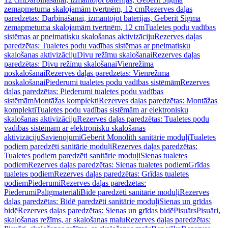
zemapmetuma skalojamām tvertnēm, 12 cm
Rezerves daļas
paredzētas: Darbināšanai, izmantojot baterijas, Geberit Sigma
zemapmetuma skalojamām tvertnēm, 12 cm
Tualetes podu vadības
sistēmas ar pneimatisku skalošanas aktivizāciju
Rezerves daļas
paredzētas: Tualetes podu vadības sistēmas ar pneimatisku
skalošanas aktivizāciju
Divu režīmu skalošanai
Rezerves daļas
paredzētas: Divu režīmu skalošanai
Vienrežīma
noskalošanai
Rezerves daļas paredzētas: Vienrežīma
noskalošanai
Piederumi tualetes podu vadības sistēmām
Rezerves
daļas paredzētas: Piederumi tualetes podu vadības
sistēmām
Montāžas komplekti
Rezerves daļas paredzētas: Montāžas
komplekti
Tualetes podu vadības sistēmām ar elektronisku
skalošanas aktivizāciju
Rezerves daļas paredzētas: Tualetes podu
vadības sistēmām ar elektronisku skalošanas
aktivizāciju
Savienojumi
Geberit Monolith sanitārie moduļi
Tualetes
podiem paredzēti sanitārie moduļi
Rezerves daļas paredzētas:
Tualetes podiem paredzēti sanitārie moduļi
Sienas tualetes
podiem
Rezerves daļas paredzētas: Sienas tualetes podiem
Grīdas
tualetes podiem
Rezerves daļas paredzētas: Grīdas tualetes
podiem
Piederumi
Rezerves daļas paredzētas:
Piederumi
Palīgmateriāli
Bidē paredzēti sanitārie moduļi
Rezerves
daļas paredzētas: Bidē paredzēti sanitārie moduļi
Sienas un grīdas
bidē
Rezerves daļas paredzētas: Sienas un grīdas bidē
Pisuārs
Pisuāri,
skalošanas režīms, ar skalošanas malu
Rezerves daļas paredzētas: