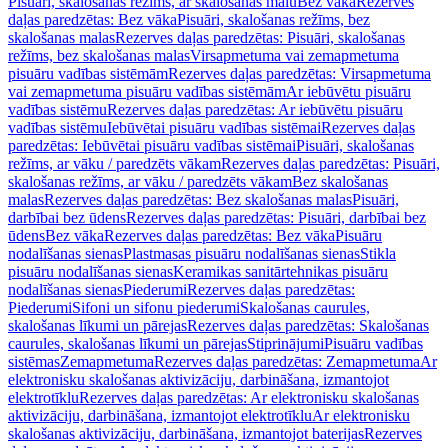
Pisuāri, skalošanas režīms, ar skalošanas malu
Bez vāka
Rezerves
daļas paredzētas: Bez vāka
Pisuāri, skalošanas režīms, bez
skalošanas malas
Rezerves daļas paredzētas: Pisuāri, skalošanas
režīms, bez skalošanas malas
Virsapmetuma vai zemapmetuma
pisuāru vadības sistēmām
Rezerves daļas paredzētas: Virsapmetuma
vai zemapmetuma pisuāru vadības sistēmām
Ar iebūvētu pisuāru
vadības sistēmu
Rezerves daļas paredzētas: Ar iebūvētu pisuāru
vadības sistēmu
Iebūvētai pisuāru vadības sistēmai
Rezerves daļas
paredzētas: Iebūvētai pisuāru vadības sistēmai
Pisuāri, skalošanas
režīms, ar vāku / paredzēts vākam
Rezerves daļas paredzētas: Pisuāri,
skalošanas režīms, ar vāku / paredzēts vākam
Bez skalošanas
malas
Rezerves daļas paredzētas: Bez skalošanas malas
Pisuāri,
darbībai bez ūdens
Rezerves daļas paredzētas: Pisuāri, darbībai bez
ūdens
Bez vāka
Rezerves daļas paredzētas: Bez vāka
Pisuāru
nodalīšanas sienas
Plastmasas pisuāru nodalīšanas sienas
Stikla
pisuāru nodalīšanas sienas
Keramikas sanitārtehnikas pisuāru
nodalīšanas sienas
Piederumi
Rezerves daļas paredzētas:
Piederumi
Sifoni un sifonu piederumi
Skalošanas caurules,
skalošanas līkumi un pārejas
Rezerves daļas paredzētas: Skalošanas
caurules, skalošanas līkumi un pārejas
Stiprinājumi
Pisuāru vadības
sistēmas
Zemapmetuma
Rezerves daļas paredzētas: Zemapmetuma
Ar
elektronisku skalošanas aktivizāciju, darbināšana, izmantojot
elektrotīklu
Rezerves daļas paredzētas: Ar elektronisku skalošanas
aktivizāciju, darbināšana, izmantojot elektrotīklu
Ar elektronisku
skalošanas aktivizāciju, darbināšana, izmantojot baterijas
Rezerves