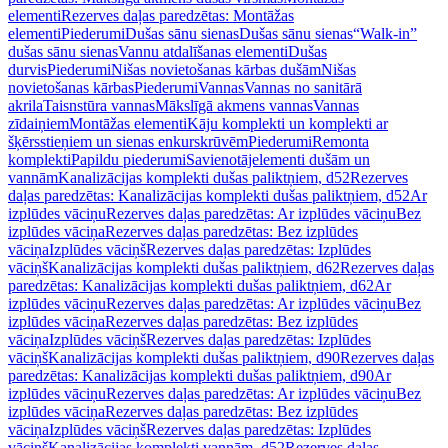
elementi
Rezerves daļas paredzētas: Montāžas
elementi
Piederumi
Dušas sānu sienas
Dušas sānu sienas
“Walk-in”
dušas sānu sienas
Vannu atdalīšanas elementi
Dušas
durvis
Piederumi
Nišas novietošanas kārbas dušām
Nišas
novietošanas kārbas
Piederumi
Vannas
Vannas no sanitārā
akrila
Taisnstūra vannas
Mākslīgā akmens vannas
Vannas
zīdaiņiem
Montāžas elementi
Kāju komplekti un komplekti ar
šķērsstieņiem un sienas enkurskrūvēm
Piederumi
Remonta
komplekti
Papildu piederumi
Savienotājelementi dušām un
vannām
Kanalizācijas komplekti dušas paliktņiem, d52
Rezerves
daļas paredzētas: Kanalizācijas komplekti dušas paliktņiem, d52
Ar
izplūdes vāciņu
Rezerves daļas paredzētas: Ar izplūdes vāciņu
Bez
izplūdes vāciņa
Rezerves daļas paredzētas: Bez izplūdes
vāciņa
Izplūdes vāciņš
Rezerves daļas paredzētas: Izplūdes
vāciņš
Kanalizācijas komplekti dušas paliktņiem, d62
Rezerves daļas
paredzētas: Kanalizācijas komplekti dušas paliktņiem, d62
Ar
izplūdes vāciņu
Rezerves daļas paredzētas: Ar izplūdes vāciņu
Bez
izplūdes vāciņa
Rezerves daļas paredzētas: Bez izplūdes
vāciņa
Izplūdes vāciņš
Rezerves daļas paredzētas: Izplūdes
vāciņš
Kanalizācijas komplekti dušas paliktņiem, d90
Rezerves daļas
paredzētas: Kanalizācijas komplekti dušas paliktņiem, d90
Ar
izplūdes vāciņu
Rezerves daļas paredzētas: Ar izplūdes vāciņu
Bez
izplūdes vāciņa
Rezerves daļas paredzētas: Bez izplūdes
vāciņa
Izplūdes vāciņš
Rezerves daļas paredzētas: Izplūdes
vāciņš
Kanalizācijas komplekti vannām, d52
Rezerves daļas