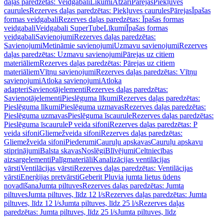
daļas paredzētas: Veidgabali
Līkumi
Atzari
Pārejas
Piekļuves
caurules
Rezerves daļas paredzētas: Piekļuves caurules
Pārejas
Īpašas
formas veidgabali
Rezerves daļas paredzētas: Īpašas formas
veidgabali
Veidgabali SuperTube
Līkumi
Īpašas formas
veidgabali
Savienojumi
Rezerves daļas paredzētas:
Savienojumi
Metināmie savienojumi
Uzmavu savienojumi
Rezerves
daļas paredzētas: Uzmavu savienojumi
Pārejas uz citiem
materiāliem
Rezerves daļas paredzētas: Pārejas uz citiem
materiāliem
Vītņu savienojumi
Rezerves daļas paredzētas: Vītņu
savienojumi
Atloka savienojumi
Atloka
adapteri
Savienotājelementi
Rezerves daļas paredzētas:
Savienotājelementi
Pieslēguma līkumi
Rezerves daļas paredzētas:
Pieslēguma līkumi
Pieslēguma uzmavas
Rezerves daļas paredzētas:
Pieslēguma uzmavas
Pieslēguma īscaurule
Rezerves daļas paredzētas:
Pieslēguma īscaurule
P veida sifoni
Rezerves daļas paredzētas: P
veida sifoni
Gliemežveida sifoni
Rezerves daļas paredzētas:
Gliemežveida sifoni
Piederumi
Cauruļu apskavas
Cauruļu apskavu
stiprinājumi
Balsta skavas
Noslēgi
Blīvējumi
Celtniecības
aizsargelementi
Palīgmateriāli
Kanalizācijas ventilācijas
vārsti
Ventilācijas vārsti
Rezerves daļas paredzētas: Ventilācijas
vārsti
Enerģijas pretvārsti
Geberit Pluvia jumta lietus ūdens
novadīšana
Jumta piltuves
Rezerves daļas paredzētas: Jumta
piltuves
Jumta piltuves, līdz 12 l/s
Rezerves daļas paredzētas: Jumta
piltuves, līdz 12 l/s
Jumta piltuves, līdz 25 l/s
Rezerves daļas
paredzētas: Jumta piltuves, līdz 25 l/s
Jumta piltuves, līdz