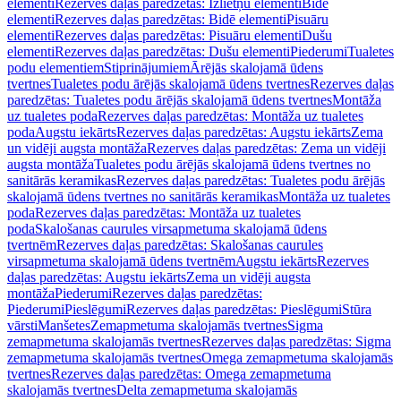
elementi
Rezerves daļas paredzētas: Izlietņu elementi
Bidē
elementi
Rezerves daļas paredzētas: Bidē elementi
Pisuāru
elementi
Rezerves daļas paredzētas: Pisuāru elementi
Dušu
elementi
Rezerves daļas paredzētas: Dušu elementi
Piederumi
Tualetes
podu elementiem
Stiprinājumiem
Ārējās skalojamā ūdens
tvertnes
Tualetes podu ārējās skalojamā ūdens tvertnes
Rezerves daļas
paredzētas: Tualetes podu ārējās skalojamā ūdens tvertnes
Montāža
uz tualetes poda
Rezerves daļas paredzētas: Montāža uz tualetes
poda
Augstu iekārts
Rezerves daļas paredzētas: Augstu iekārts
Zema
un vidēji augsta montāža
Rezerves daļas paredzētas: Zema un vidēji
augsta montāža
Tualetes podu ārējās skalojamā ūdens tvertnes no
sanitārās keramikas
Rezerves daļas paredzētas: Tualetes podu ārējās
skalojamā ūdens tvertnes no sanitārās keramikas
Montāža uz tualetes
poda
Rezerves daļas paredzētas: Montāža uz tualetes
poda
Skalošanas caurules virsapmetuma skalojamā ūdens
tvertnēm
Rezerves daļas paredzētas: Skalošanas caurules
virsapmetuma skalojamā ūdens tvertnēm
Augstu iekārts
Rezerves
daļas paredzētas: Augstu iekārts
Zema un vidēji augsta
montāža
Piederumi
Rezerves daļas paredzētas:
Piederumi
Pieslēgumi
Rezerves daļas paredzētas: Pieslēgumi
Stūra
vārsti
Manšetes
Zemapmetuma skalojamās tvertnes
Sigma
zemapmetuma skalojamās tvertnes
Rezerves daļas paredzētas: Sigma
zemapmetuma skalojamās tvertnes
Omega zemapmetuma skalojamās
tvertnes
Rezerves daļas paredzētas: Omega zemapmetuma
skalojamās tvertnes
Delta zemapmetuma skalojamās