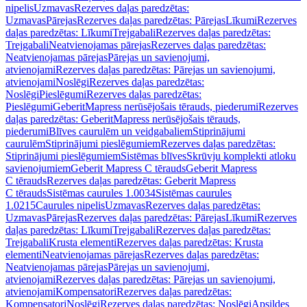
nipelis
Uzmavas
Rezerves daļas paredzētas:
Uzmavas
Pārejas
Rezerves daļas paredzētas: Pārejas
Līkumi
Rezerves
daļas paredzētas: Līkumi
Trejgabali
Rezerves daļas paredzētas:
Trejgabali
Neatvienojamas pārejas
Rezerves daļas paredzētas:
Neatvienojamas pārejas
Pārejas un savienojumi,
atvienojami
Rezerves daļas paredzētas: Pārejas un savienojumi,
atvienojami
Noslēgi
Rezerves daļas paredzētas:
Noslēgi
Pieslēgumi
Rezerves daļas paredzētas:
Pieslēgumi
GeberitMapress nerūsējošais tērauds, piederumi
Rezerves
daļas paredzētas: GeberitMapress nerūsējošais tērauds,
piederumi
Blīves caurulēm un veidgabaliem
Stiprinājumi
caurulēm
Stiprinājumi pieslēgumiem
Rezerves daļas paredzētas:
Stiprinājumi pieslēgumiem
Sistēmas blīves
Skrūvju komplekti atloku
savienojumiem
Geberit Mapress C tērauds
Geberit Mapress
C tērauds
Rezerves daļas paredzētas: Geberit Mapress
C tērauds
Sistēmas caurules 1.0034
Sistēmas caurules
1.0215
Caurules nipelis
Uzmavas
Rezerves daļas paredzētas:
Uzmavas
Pārejas
Rezerves daļas paredzētas: Pārejas
Līkumi
Rezerves
daļas paredzētas: Līkumi
Trejgabali
Rezerves daļas paredzētas:
Trejgabali
Krusta elementi
Rezerves daļas paredzētas: Krusta
elementi
Neatvienojamas pārejas
Rezerves daļas paredzētas:
Neatvienojamas pārejas
Pārejas un savienojumi,
atvienojami
Rezerves daļas paredzētas: Pārejas un savienojumi,
atvienojami
Kompensatori
Rezerves daļas paredzētas:
Kompensatori
Noslēgi
Rezerves daļas paredzētas: Noslēgi
Apsildes