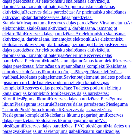
daļas paredzētas: Ar elektronisku skalošanas aktivizāciju,
darbināšana, izmantojot baterijas
Ar pneimatisku skalošanas
aktivizāciju
Rezerves daļas paredzētas: Ar pneimatisku skalošanas
aktivizāciju
Standarta
Rezerves daļas paredzētas:
Standarta
Virsapmetuma
Rezerves daļas paredzētas: Virsapmetuma
Ar
elektronisku skalošanas aktivizāciju, darbināšana, izmantojot
elektrotīklu
Rezerves daļas paredzētas: Ar elektronisku skalošanas
aktivizāciju, darbināšana, izmantojot elektrotīklu
Ar elektronisku
skalošanas aktivizāciju, darbināšana, izmantojot baterijas
Rezerves
daļas paredzētas: Ar elektronisku skalošanas aktivizāciju,
darbināšana, izmantojot baterijas
Piederumi
Rezerves daļas
paredzētas: Piederumi
Montāžas un atjaunošanas komplekti
Rezerves
daļas paredzētas: Montāžas un atjaunošanas komplekti
Skalošanas
caurules, skalošanas līkumi un pārejas
Pārsegplāksnes
Iebūvētas
vadības
Lietošanas palīgelementi
Savienotājelementi tualetes podiem,
pisuāriem un bidē
Tualetes podu un izlietņu kanalizācijas
komplekti
Rezerves daļas paredzētas: Tualetes podu un izlietņu
kanalizācijas komplekti
Sifoni
Rezerves daļas paredzētas:
Sifoni
Pieslēguma līkumi
Rezerves daļas paredzētas: Pieslēguma
līkumi
Pieslēguma īscaurule
Rezerves daļas paredzētas: Pieslēguma
īscaurule
Pieslēguma komplekti
Rezerves daļas paredzētas:
Pieslēguma komplekti
Skalošanas līkumu pagarinājumi
Rezerves
daļas paredzētas: Skalošanas līkumu pagarinājumi
PVC
pieslēgumi
Rezerves daļas paredzētas: PVC pieslēgumi
Manšetes un
pārsegvāki
Pārejas un savienojuma gabali
Pisuāru kanalizācijas