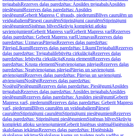
trejgabals
Rezerves daļas paredzētas: Apsildes trejgabals
Apsildes
pieslēgumi
Rezerves daļas paredzētas: Apsildes
pieslēgumi
Geberit Mapress C tērauds, piederumi
Blīves caurulēm un
veidgabaliem
Pārsegi caurulēm
Stiprinājumi caurulēm
Stiprinājumi
pieslēgumiem
Sistēmas blīves
Skrūvju komplekti atloku
savienojumiem
Geberit Mapress varš
Geberit Mapress varš
Rezerves
daļas paredzētas: Geberit Mapress varš
Uzmavas
Rezerves daļas
paredzētas: Uzmavas
Pārejas
Rezerves daļas paredzētas:
Pārejas
Līkumi
Rezerves daļas paredzētas: Līkumi
Trejgabali
Rezerves
daļas paredzētas: Trejgabali
Iebūvēta cirkulācija
Rezerves daļas
paredzētas: Iebūvēta cirkulācija
Krusta elementi
Rezerves daļas
paredzētas: Krusta elementi
Neatvienojamas pārejas
Rezerves daļas
paredzētas: Neatvienojamas pārejas
Pārejas un savienojumi,
atvienojami
Rezerves daļas paredzētas: Pārejas un savienojumi,
atvienojami
Noslēgi
Rezerves daļas paredzētas:
Noslēgi
Pieslēgumi
Rezerves daļas paredzētas: Pieslēgumi
Apsildes
trejgabals
Rezerves daļas paredzētas: Apsildes trejgabals
Apsildes
pieslēgumi
Rezerves daļas paredzētas: Apsildes pieslēgumi
Geberit
Mapress varš, piederumi
Rezerves daļas paredzētas: Geberit Mapress
varš, piederumi
Blīves caurulēm un veidgabaliem
Pārsegi
caurulēm
Stiprinājumi caurulēm
Stiprinājumi pieslēgumiem
Rezerves
daļas paredzētas: Stiprinājumi pieslēgumiem
Sistēmas blīves
Skrūvju
komplekti atloku savienojumiem
Geberit higiēnas sistēma
Higiēniskās
skalošanas iekārtas
Rezerves daļas paredzētas: Higiēniskās
skalošanas iekārtas
Skalošanas kastes un tualetes poda vadība ar