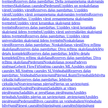
tvertnes
Rezerves daļas paredzētas: Delta zemapmetuma skalojamās
tvertnes
Skalošanas caurules
Piederumi
Uzpildes un noskalošanas
vārsti
Uzpildes vārsti
Rezerves daļas paredzētas: Uzpildes
vārsti
Uzpildes vārsti zemapmetuma skalojamām tvertnēm
Rezerves
daļas paredzētas: Uzpildes vārsti zemapmetuma skalojamām
tvertnēm
Uzpildes vārsti keramikas skalojamā ūdens
tvertnēm
Rezerves daļas paredzētas: Uzpildes vārsti keramikas
skalojamā ūdens tvertnēm
Uzpildes vārsti universālajām skalojamā
ūdens tvertnēm
Rezerves daļas paredzētas: Uzpildes vārsti
universālajām skalojamā ūdens tvertnēm
Noskalošanas
vārsti
Rezerves daļas paredzētas: Noskalošanas vārsti
Divu režīmu
skalošana
Rezerves daļas paredzētas: Divu režīmu skalošana
Iekšējo
detaļu komplekti
Rezerves daļas paredzētas: Iekšējo detaļu
komplekti
Divu režīmu skalošana
Rezerves daļas paredzētas: Divu
režīmu skalošana
Piederumi
Noskalošanas pogas
Padeves
sistēmas
Geberit FlowFit
Sistēmu caurules ML
Apsildes sistēmu
caurules ML
Sistēmu caurules SL
Veidgabali
Rezerves daļas
paredzētas: Veidgabali
Savienojumi
Pārejas
Līkumi
Trejgabali
Iebūvēta
cirkulācija
Rezerves daļas paredzētas: Iebūvēta
cirkulācija
Neatvienojamas pārejas
Pārejas un savienojumi,
atvienojami
Noslēgi
Pieslēgumi
Sadalītājs ar vītnes
pieslēgumu
Sadalītājs ar presēšanas pieslēgumu
Apsildes
trejgabals
Apsildes pārejas un savienojumi, atvienojami
Apsildes
pieslēgumi
Piederumi
Blīves caurulēm un veidgabaliem
Veidgabalu
blīvējumi
Pārsegi caurulēm
Stiprinājumi caurulēm
Stiprinājumi