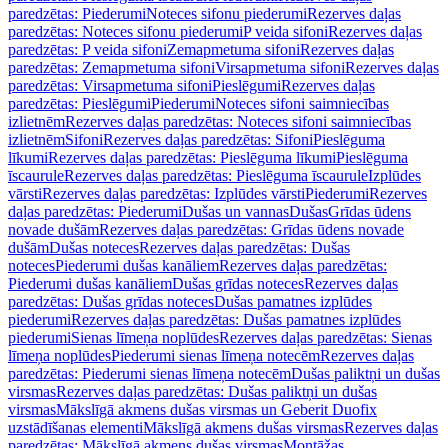
paredzētas: Piederumi
Noteces sifonu piederumi
Rezerves daļas
paredzētas: Noteces sifonu piederumi
P veida sifoni
Rezerves daļas
paredzētas: P veida sifoni
Zemapmetuma sifoni
Rezerves daļas
paredzētas: Zemapmetuma sifoni
Virsapmetuma sifoni
Rezerves daļas
paredzētas: Virsapmetuma sifoni
Pieslēgumi
Rezerves daļas
paredzētas: Pieslēgumi
Piederumi
Noteces sifoni saimniecības
izlietnēm
Rezerves daļas paredzētas: Noteces sifoni saimniecības
izlietnēm
Sifoni
Rezerves daļas paredzētas: Sifoni
Pieslēguma
līkumi
Rezerves daļas paredzētas: Pieslēguma līkumi
Pieslēguma
īscaurule
Rezerves daļas paredzētas: Pieslēguma īscaurule
Izplūdes
vārsti
Rezerves daļas paredzētas: Izplūdes vārsti
Piederumi
Rezerves
daļas paredzētas: Piederumi
Dušas un vannas
Dušas
Grīdas ūdens
novade dušām
Rezerves daļas paredzētas: Grīdas ūdens novade
dušām
Dušas noteces
Rezerves daļas paredzētas: Dušas
noteces
Piederumi dušas kanāliem
Rezerves daļas paredzētas:
Piederumi dušas kanāliem
Dušas grīdas noteces
Rezerves daļas
paredzētas: Dušas grīdas noteces
Dušas pamatnes izplūdes
piederumi
Rezerves daļas paredzētas: Dušas pamatnes izplūdes
piederumi
Sienas līmeņa noplūdes
Rezerves daļas paredzētas: Sienas
līmeņa noplūdes
Piederumi sienas līmeņa notecēm
Rezerves daļas
paredzētas: Piederumi sienas līmeņa notecēm
Dušas paliktņi un dušas
virsmas
Rezerves daļas paredzētas: Dušas paliktņi un dušas
virsmas
Mākslīgā akmens dušas virsmas un Geberit Duofix
uzstādīšanas elementi
Mākslīgā akmens dušas virsmas
Rezerves daļas
paredzētas: Mākslīgā akmens dušas virsmas
Montāžas