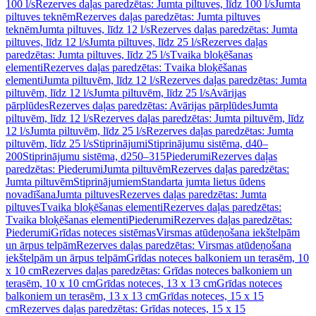
100 l/s
Rezerves daļas paredzētas: Jumta piltuves, līdz 100 l/s
Jumta
piltuves teknēm
Rezerves daļas paredzētas: Jumta piltuves
teknēm
Jumta piltuves, līdz 12 l/s
Rezerves daļas paredzētas: Jumta
piltuves, līdz 12 l/s
Jumta piltuves, līdz 25 l/s
Rezerves daļas
paredzētas: Jumta piltuves, līdz 25 l/s
Tvaika bloķēšanas
elementi
Rezerves daļas paredzētas: Tvaika bloķēšanas
elementi
Jumta piltuvēm, līdz 12 l/s
Rezerves daļas paredzētas: Jumta
piltuvēm, līdz 12 l/s
Jumta piltuvēm, līdz 25 l/s
Avārijas
pārplūdes
Rezerves daļas paredzētas: Avārijas pārplūdes
Jumta
piltuvēm, līdz 12 l/s
Rezerves daļas paredzētas: Jumta piltuvēm, līdz
12 l/s
Jumta piltuvēm, līdz 25 l/s
Rezerves daļas paredzētas: Jumta
piltuvēm, līdz 25 l/s
Stiprinājumi
Stiprinājumu sistēma, d40–
200
Stiprinājumu sistēma, d250–315
Piederumi
Rezerves daļas
paredzētas: Piederumi
Jumta piltuvēm
Rezerves daļas paredzētas:
Jumta piltuvēm
Stiprinājumiem
Standarta jumta lietus ūdens
novadīšana
Jumta piltuves
Rezerves daļas paredzētas: Jumta
piltuves
Tvaika bloķēšanas elementi
Rezerves daļas paredzētas:
Tvaika bloķēšanas elementi
Piederumi
Rezerves daļas paredzētas:
Piederumi
Grīdas noteces sistēmas
Virsmas atūdeņošana iekštelpām
un ārpus telpām
Rezerves daļas paredzētas: Virsmas atūdeņošana
iekštelpām un ārpus telpām
Grīdas noteces balkoniem un terasēm, 10
x 10 cm
Rezerves daļas paredzētas: Grīdas noteces balkoniem un
terasēm, 10 x 10 cm
Grīdas noteces, 13 x 13 cm
Grīdas noteces
balkoniem un terasēm, 13 x 13 cm
Grīdas noteces, 15 x 15
cm
Rezerves daļas paredzētas: Grīdas noteces, 15 x 15