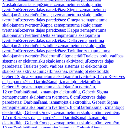
Noskalošanas taustiņi
Sigma zemapmetuma skalojamām
tvertnēm
Rezerves daļas paredzētas: Sigma zemapmetuma
skalojamām tvertnēm
Omega zemapmetuma skalojamām
tvertnēm
Rezerves daļas paredzētas: Omega zemapmetuma
skalojamām tvertnēm
Kappa zemapmetuma skalojamām
tvertnēm
Rezerves daļas paredzētas: Kappa zemapmetuma
skalojamām tvertnēm
Delta zemapmetuma skalojamām
tvertnēm
Rezerves daļas paredzētas: Delta zemapmetuma
skalojamām tvertnēm
Twinline zemapmetuma skalojamām
tvertnēm
Rezerves daļas paredzētas: Twinline zemapmetuma
skalojamām tvertnēm
Piederumi
Palīgmateriāli
Tualetes podu vadības
sistēmas ar elektronisku skalošanas aktivizāciju
Rezerves daļas
paredzētas: Tualetes podu vadības sistēmas ar elektronisku
skalošanas aktivizāciju
Darbināšanai, izmantojot elektrotīklu,
Geberit Sigma zemapmetuma skalojamām tvertnēm, 12 cm
Rezerves
daļas paredzētas: Darbināšanai, izmantojot elektrotīklu,
Geberit Sigma zemapmetuma skalojamām tvertnēm,
12 cm
Darbināšanai, izmantojot elektrotīklu, Geberit Sigma
zemapmetuma skalojamām tvertnēm, 8 cm
Rezerves daļas
paredzētas: Darbināšanai, izmantojot elektrotīklu, Geberit Sigma
zemapmetuma skalojamām tvertnēm, 8 cm
Darbināšanai, izmantojot
elektrotīklu, Geberit Omega zemapmetuma skalojamām tvertnēm,
12 cm
Rezerves daļas paredzētas: Darbināšanai, izmantojot
elektrotīklu, Geberit Omega zemapmetuma skalojamām tvertnēm,
12 cm
Darbināšanai, izmantojot baterijas, Geberit Sigma