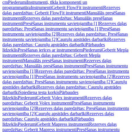
cm
Piederumi
Instrumenti, tīkla komponenti un
programmatūra
Instrumenti
Geberit FlowFit instrumenti
Rezerves
daļas paredzētas: Geberit FlowFit instrumenti
Manuālās presēšanas
instrumenti
Rezerves daļas paredzētas: Manuālās presēšanas
instrumenti
Presēšanas instrumentu savietojamība [1]
Rezerves daļas
paredzētas: Presēšanas instrumentu savietojamība [1]
Presēšanas
instrumentu savietojamība [2]
Rezerves daļas paredzētas: Presēšanas
instrumentu savietojamība [2]
Cauruļu apstrādes darbarīki
Rezerves
daļas paredzētas: Cauruļu apstrādes darbarīki
Pārbaudes
līdzeklis
Presēšanas ierīces ar instrumentiem
Piederumi
Geberit Mepla
instrumenti
Rezerves daļas paredzētas: Geberit Mepla
instrumenti
Manuālās presēšanas instrumenti
Rezerves daļas
paredzētas: Manuālās presēšanas instrumenti
Presēšanas instrumentu
savienojamība [1]
Rezerves daļas paredzētas: Presēšanas instrumentu
savienojamība [1]
Presēšanas instrumentu savienojamība [2]
Rezerves
daļas paredzētas: Presēšanas instrumentu savienojamība [2]
Cauruļu
apstrādes darbarīki
Rezerves daļas paredzētas: Cauruļu apstrādes
darbarīki
Spiediena testa korķis
Pārbaudes
līdzeklis
Piederumi
Geberit Volex instrumenti
Rezerves daļas
paredzētas: Geberit Volex instrumenti
Presēšanas instrumentu
savienojamība [2]
Rezerves daļas paredzētas: Presēšanas instrumentu
savienojamība [2]
Cauruļu apstrādes darbarīki
Rezerves daļas
paredzētas: Cauruļu apstrādes darbarīki
Pārbaudes
līdzeklis
Piederumi
Geberit Mapress instrumenti
Rezerves daļas
paredzētas: Geberit Mapress instrumenti
Presēšanas instrumentu