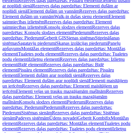
elementi
Rezerves daļas paredzētas: Pisuāru elementi
Elementi dušām
ar noplūdi sienā
Rezerves daļas paredzētas: Elementi dušām ar
noplūdi sienā
Elementi dušām un vannām
Rezerves daļas paredzētas:
Elementi dušām un vannām
Walk-in dušas sienu elementi
Elementi
saimniecības izlietnēm
Rezerves daļas paredzētas: Elementi
saimniecības izlietnēm
Konsoļu slodzes elementi
Rezerves daļas
paredzētas: Konsoļu slodzes elementi
Piederumi
Rezerves daļas
paredzētas: Piederumi
Geberit GIS
Sienas sistēmas
Stiprināšanas
sistēmas
Sagatavju piederumi
Skaņas izolācijas piederumi
Paneļu
apšuvums
Montāžas elementi
Rezerves daļas paredzētas: Montāžas
elementi
Tualetes podu elementi
Rezerves daļas paredzētas: Tualetes
podu elementi
Izlietņu elementi
Rezerves daļas paredzētas: Izlietņu
elementi
Bidē elementi
Rezerves daļas paredzētas: Bidē
elementi
Pisuāru elementi
Rezerves daļas paredzētas: Pisuāru
elementi
Elementi dušām arar noplūdi sienā
Rezerves daļas
paredzētas: Elementi dušām arar noplūdi sienā
Elementi maisītājiem
un ierīcēm
Rezerves daļas paredzētas: Elementi maisītājiem un
ierīcēm
Elementi veļas un trauku mazgājamām mašīnām
Rezerves
daļas paredzētas: Elementi veļas un trauku mazgājamām
mašīnām
Konsoļu slodzes elementi
Piederumi
Rezerves daļas
paredzētas: Piederumi
Piederumi
Rezerves daļas paredzētas:
Piederumi
Sistēmas sienām
Rezerves daļas paredzētas: Sistēmas
sienām
Padeves sistēmām
Ūdens novadei
Geberit Kombifix
Montāžas
elementi
Rezerves daļas paredzētas: Montāžas elementi
Tualetes podu
elementi
Rezerves daļas paredzētas: Tualetes podu elementi
Izlietņu