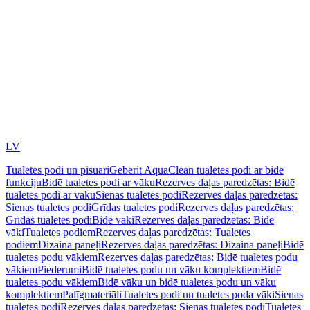
LV
Tualetes podi un pisuāri
Geberit AquaClean tualetes podi ar bidē
funkciju
Bidē tualetes podi ar vāku
Rezerves daļas paredzētas: Bidē
tualetes podi ar vāku
Sienas tualetes podi
Rezerves daļas paredzētas:
Sienas tualetes podi
Grīdas tualetes podi
Rezerves daļas paredzētas:
Grīdas tualetes podi
Bidē vāki
Rezerves daļas paredzētas: Bidē
vāki
Tualetes podiem
Rezerves daļas paredzētas: Tualetes
podiem
Dizaina paneļi
Rezerves daļas paredzētas: Dizaina paneļi
Bidē
tualetes podu vākiem
Rezerves daļas paredzētas: Bidē tualetes podu
vākiem
Piederumi
Bidē tualetes podu un vāku komplektiem
Bidē
tualetes podu vākiem
Bidē vāku un bidē tualetes podu un vāku
komplektiem
Palīgmateriāli
Tualetes podi un tualetes poda vāki
Sienas
tualetes podi
Rezerves daļas paredzētas: Sienas tualetes podi
Tualetes