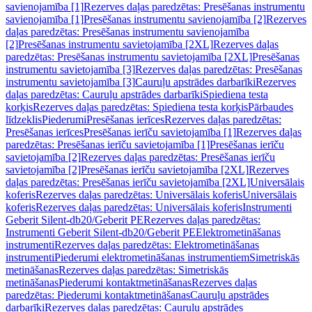
savienojamība [1]
Rezerves daļas paredzētas: Presēšanas instrumentu
savienojamība [1]
Presēšanas instrumentu savienojamība [2]
Rezerves
daļas paredzētas: Presēšanas instrumentu savienojamība
[2]
Presēšanas instrumentu savietojamība [2XL]
Rezerves daļas
paredzētas: Presēšanas instrumentu savietojamība [2XL]
Presēšanas
instrumentu savietojamība [3]
Rezerves daļas paredzētas: Presēšanas
instrumentu savietojamība [3]
Cauruļu apstrādes darbarīki
Rezerves
daļas paredzētas: Cauruļu apstrādes darbarīki
Spiediena testa
korķis
Rezerves daļas paredzētas: Spiediena testa korķis
Pārbaudes
līdzeklis
Piederumi
Presēšanas ierīces
Rezerves daļas paredzētas:
Presēšanas ierīces
Presēšanas ierīču savietojamība [1]
Rezerves daļas
paredzētas: Presēšanas ierīču savietojamība [1]
Presēšanas ierīču
savietojamība [2]
Rezerves daļas paredzētas: Presēšanas ierīču
savietojamība [2]
Presēšanas ierīču savietojamība [2XL]
Rezerves
daļas paredzētas: Presēšanas ierīču savietojamība [2XL]
Universālais
koferis
Rezerves daļas paredzētas: Universālais koferis
Universālais
koferis
Rezerves daļas paredzētas: Universālais koferis
Instrumenti
Geberit Silent-db20/Geberit PE
Rezerves daļas paredzētas:
Instrumenti Geberit Silent-db20/Geberit PE
Elektrometināšanas
instrumenti
Rezerves daļas paredzētas: Elektrometināšanas
instrumenti
Piederumi elektrometināšanas instrumentiem
Simetriskās
metināšanas
Rezerves daļas paredzētas: Simetriskās
metināšanas
Piederumi kontaktmetināšanas
Rezerves daļas
paredzētas: Piederumi kontaktmetināšanas
Cauruļu apstrādes
darbarīki
Rezerves daļas paredzētas: Cauruļu apstrādes