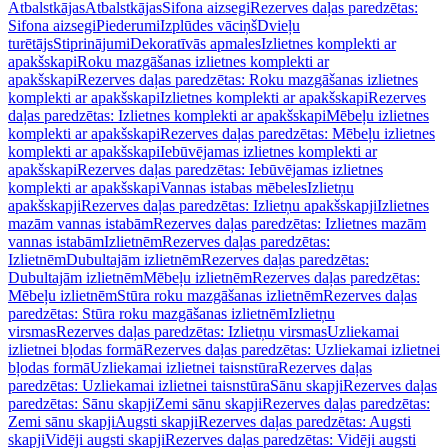
Atbalstkājas
Atbalstkājas
Sifona aizsegi
Rezerves daļas paredzētas:
Sifona aizsegi
Piederumi
Izplūdes vāciņš
Dvieļu
turētājs
Stiprinājumi
Dekoratīvās apmales
Izlietnes komplekti ar
apakšskapi
Roku mazgāšanas izlietnes komplekti ar
apakšskapi
Rezerves daļas paredzētas: Roku mazgāšanas izlietnes
komplekti ar apakšskapi
Izlietnes komplekti ar apakšskapi
Rezerves
daļas paredzētas: Izlietnes komplekti ar apakšskapi
Mēbeļu izlietnes
komplekti ar apakšskapi
Rezerves daļas paredzētas: Mēbeļu izlietnes
komplekti ar apakšskapi
Iebūvējamas izlietnes komplekti ar
apakšskapi
Rezerves daļas paredzētas: Iebūvējamas izlietnes
komplekti ar apakšskapi
Vannas istabas mēbeles
Izlietņu
apakšskapji
Rezerves daļas paredzētas: Izlietņu apakšskapji
Izlietnes
mazām vannas istabām
Rezerves daļas paredzētas: Izlietnes mazām
vannas istabām
Izlietnēm
Rezerves daļas paredzētas:
Izlietnēm
Dubultajām izlietnēm
Rezerves daļas paredzētas:
Dubultajām izlietnēm
Mēbeļu izlietnēm
Rezerves daļas paredzētas:
Mēbeļu izlietnēm
Stūra roku mazgāšanas izlietnēm
Rezerves daļas
paredzētas: Stūra roku mazgāšanas izlietnēm
Izlietņu
virsmas
Rezerves daļas paredzētas: Izlietņu virsmas
Uzliekamai
izlietnei bļodas formā
Rezerves daļas paredzētas: Uzliekamai izlietnei
bļodas formā
Uzliekamai izlietnei taisnstūra
Rezerves daļas
paredzētas: Uzliekamai izlietnei taisnstūra
Sānu skapji
Rezerves daļas
paredzētas: Sānu skapji
Zemi sānu skapji
Rezerves daļas paredzētas:
Zemi sānu skapji
Augsti skapji
Rezerves daļas paredzētas: Augsti
skapji
Vidēji augsti skapji
Rezerves daļas paredzētas: Vidēji augsti