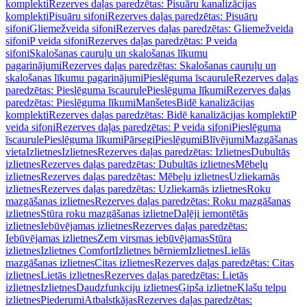
komplekti
Rezerves daļas paredzētas: Pisuāru kanalizācijas
komplekti
Pisuāru sifoni
Rezerves daļas paredzētas: Pisuāru
sifoni
Gliemežveida sifoni
Rezerves daļas paredzētas: Gliemežveida
sifoni
P veida sifoni
Rezerves daļas paredzētas: P veida
sifoni
Skalošanas cauruļu un skalošanas līkumu
pagarinājumi
Rezerves daļas paredzētas: Skalošanas cauruļu un
skalošanas līkumu pagarinājumi
Pieslēguma īscaurule
Rezerves daļas
paredzētas: Pieslēguma īscaurule
Pieslēguma līkumi
Rezerves daļas
paredzētas: Pieslēguma līkumi
Manšetes
Bidē kanalizācijas
komplekti
Rezerves daļas paredzētas: Bidē kanalizācijas komplekti
P
veida sifoni
Rezerves daļas paredzētas: P veida sifoni
Pieslēguma
īscaurule
Pieslēguma līkumi
Pārsegi
Pieslēgumi
Blīvējumi
Mazgāšanas
vieta
Izlietnes
Izlietnes
Rezerves daļas paredzētas: Izlietnes
Dubultās
izlietnes
Rezerves daļas paredzētas: Dubultās izlietnes
Mēbeļu
izlietnes
Rezerves daļas paredzētas: Mēbeļu izlietnes
Uzliekamās
izlietnes
Rezerves daļas paredzētas: Uzliekamās izlietnes
Roku
mazgāšanas izlietnes
Rezerves daļas paredzētas: Roku mazgāšanas
izlietnes
Stūra roku mazgāšanas izlietne
Daļēji iemontētās
izlietnes
Iebūvējamas izlietnes
Rezerves daļas paredzētas:
Iebūvējamas izlietnes
Zem virsmas iebūvējamas
Stūra
izlietnes
Izlietnes Comfort
Izlietnes bērniem
Izlietnes
Lielās
mazgāšanas izlietnes
Citas izlietnes
Rezerves daļas paredzētas: Citas
izlietnes
Lietās izlietnes
Rezerves daļas paredzētas: Lietās
izlietnes
Izlietnes
Daudzfunkciju izlietnes
Ģipša izlietne
Klašu telpu
izlietnes
Piederumi
Atbalstkājas
Rezerves daļas paredzētas: