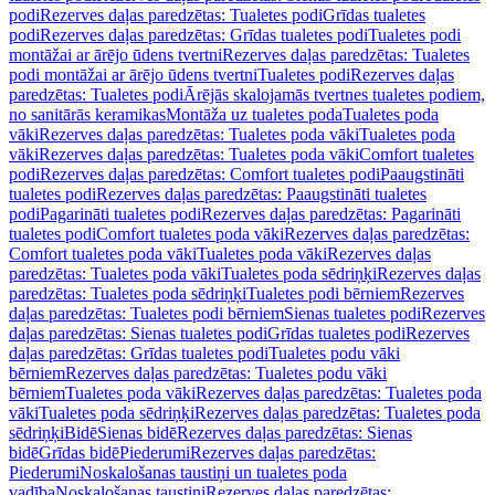
podi
Rezerves daļas paredzētas: Tualetes podi
Grīdas tualetes
podi
Rezerves daļas paredzētas: Grīdas tualetes podi
Tualetes podi
montāžai ar ārējo ūdens tvertni
Rezerves daļas paredzētas: Tualetes
podi montāžai ar ārējo ūdens tvertni
Tualetes podi
Rezerves daļas
paredzētas: Tualetes podi
Ārējās skalojamās tvertnes tualetes podiem,
no sanitārās keramikas
Montāža uz tualetes poda
Tualetes poda
vāki
Rezerves daļas paredzētas: Tualetes poda vāki
Tualetes poda
vāki
Rezerves daļas paredzētas: Tualetes poda vāki
Comfort tualetes
podi
Rezerves daļas paredzētas: Comfort tualetes podi
Paaugstināti
tualetes podi
Rezerves daļas paredzētas: Paaugstināti tualetes
podi
Pagarināti tualetes podi
Rezerves daļas paredzētas: Pagarināti
tualetes podi
Comfort tualetes poda vāki
Rezerves daļas paredzētas:
Comfort tualetes poda vāki
Tualetes poda vāki
Rezerves daļas
paredzētas: Tualetes poda vāki
Tualetes poda sēdriņķi
Rezerves daļas
paredzētas: Tualetes poda sēdriņķi
Tualetes podi bērniem
Rezerves
daļas paredzētas: Tualetes podi bērniem
Sienas tualetes podi
Rezerves
daļas paredzētas: Sienas tualetes podi
Grīdas tualetes podi
Rezerves
daļas paredzētas: Grīdas tualetes podi
Tualetes podu vāki
bērniem
Rezerves daļas paredzētas: Tualetes podu vāki
bērniem
Tualetes poda vāki
Rezerves daļas paredzētas: Tualetes poda
vāki
Tualetes poda sēdriņķi
Rezerves daļas paredzētas: Tualetes poda
sēdriņķi
Bidē
Sienas bidē
Rezerves daļas paredzētas: Sienas
bidē
Grīdas bidē
Piederumi
Rezerves daļas paredzētas:
Piederumi
Noskalošanas taustiņi un tualetes poda
vadība
Noskalošanas taustiņi
Rezerves daļas paredzētas: