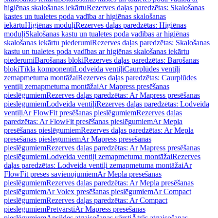
higiēnas skalošanas iekārtu
Rezerves daļas paredzētas: Skalošanas
kastes un tualetes poda vadība ar higiēnas skalošanas
iekārtu
Higiēnas moduļi
Rezerves daļas paredzētas: Higiēnas
moduļi
Skalošanas kastu un tualetes poda vadības ar higiēnas
skalošanas iekārtu piederumi
Rezerves daļas paredzētas: Skalošanas
kastu un tualetes poda vadības ar higiēnas skalošanas iekārtu
piederumi
Barošanas bloki
Rezerves daļas paredzētas: Barošanas
bloki
Tīkla komponenti
Lodveida ventiļi
Caurplūdes ventiļi
zemapmetuma montāžai
Rezerves daļas paredzētas: Caurplūdes
ventiļi zemapmetuma montāžai
Ar Mapress presēšanas
pieslēgumiem
Rezerves daļas paredzētas: Ar Mapress presēšanas
pieslēgumiem
Lodveida ventiļi
Rezerves daļas paredzētas: Lodveida
ventiļi
Ar FlowFit presēšanas pieslēgumiem
Rezerves daļas
paredzētas: Ar FlowFit presēšanas pieslēgumiem
Ar Mepla
presēšanas pieslēgumiem
Rezerves daļas paredzētas: Ar Mepla
presēšanas pieslēgumiem
Ar Mapress presēšanas
pieslēgumiem
Rezerves daļas paredzētas: Ar Mapress presēšanas
pieslēgumiem
Lodveida ventiļi zemapmetuma montāžai
Rezerves
daļas paredzētas: Lodveida ventiļi zemapmetuma montāžai
Ar
FlowFit preses savienojumiem
Ar Mepla presēšanas
pieslēgumiem
Rezerves daļas paredzētas: Ar Mepla presēšanas
pieslēgumiem
Ar Volex presēšanas pieslēgumiem
Ar Compact
pieslēgumiem
Rezerves daļas paredzētas: Ar Compact
pieslēgumiem
Pretvārsti
Ar Mapress presēšanas
pieslēgumiem
Apsildes atgaisošanas vārsti
Ātrās atgaisošanas