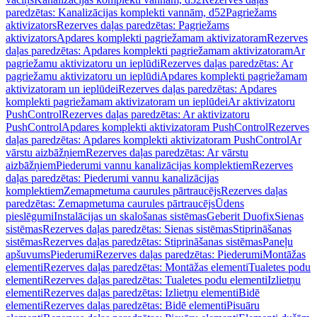
paredzētas: Kanalizācijas komplekti vannām, d52
Pagriežams
aktivizators
Rezerves daļas paredzētas: Pagriežams
aktivizators
Apdares komplekti pagriežamam aktivizatoram
Rezerves
daļas paredzētas: Apdares komplekti pagriežamam aktivizatoram
Ar
pagriežamu aktivizatoru un ieplūdi
Rezerves daļas paredzētas: Ar
pagriežamu aktivizatoru un ieplūdi
Apdares komplekti pagriežamam
aktivizatoram un ieplūdei
Rezerves daļas paredzētas: Apdares
komplekti pagriežamam aktivizatoram un ieplūdei
Ar aktivizatoru
PushControl
Rezerves daļas paredzētas: Ar aktivizatoru
PushControl
Apdares komplekti aktivizatoram PushControl
Rezerves
daļas paredzētas: Apdares komplekti aktivizatoram PushControl
Ar
vārstu aizbāžņiem
Rezerves daļas paredzētas: Ar vārstu
aizbāžņiem
Piederumi vannu kanalizācijas komplektiem
Rezerves
daļas paredzētas: Piederumi vannu kanalizācijas
komplektiem
Zemapmetuma caurules pārtraucējs
Rezerves daļas
paredzētas: Zemapmetuma caurules pārtraucējs
Ūdens
pieslēgumi
Instalācijas un skalošanas sistēmas
Geberit Duofix
Sienas
sistēmas
Rezerves daļas paredzētas: Sienas sistēmas
Stiprināšanas
sistēmas
Rezerves daļas paredzētas: Stiprināšanas sistēmas
Paneļu
apšuvums
Piederumi
Rezerves daļas paredzētas: Piederumi
Montāžas
elementi
Rezerves daļas paredzētas: Montāžas elementi
Tualetes podu
elementi
Rezerves daļas paredzētas: Tualetes podu elementi
Izlietņu
elementi
Rezerves daļas paredzētas: Izlietņu elementi
Bidē
elementi
Rezerves daļas paredzētas: Bidē elementi
Pisuāru