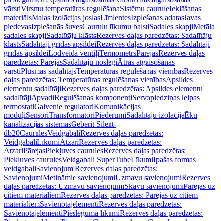
vārsti
Virsmu temperatūras regulēšana
Sistēmu caurule
Ieklāšanas
materiāls
Malas izolācijas joslas
Līmlentes
Izplešanas adatas
Javas
piedevas
Izplešanās šuves
Cauruļu līkumu balsti
Sadales skapji
Metāla
sadales skapji
Sadalītāju klāsts
Rezerves daļas paredzētas: Sadalītāju
klāsts
Sadalītāji grīdas apsildei
Rezerves daļas paredzētas: Sadalītāji
grīdas apsildei
Lodveida ventiļi
Termometrs
Pārejas
Rezerves daļas
paredzētas: Pārejas
Sadalītāju noslēgi
Ātrās atgaisošanas
vārsti
Plūsmas sadalītājs
Temperatūras regulēšanas vienības
Rezerves
daļas paredzētas: Temperatūras regulēšanas vienības
Apsildes
elementu sadalītāji
Rezerves daļas paredzētas: Apsildes elementu
sadalītāji
Apvadi
Regulēšanas komponenti
Servopiedziņas
Telpas
termostati
Galvenie regulatori
Komunikācijas
moduļi
Sensori
Transformatori
Piederumi
Sadalītāju izolācija
Ēku
kanalizācijas sistēmas
Geberit Silent-
db20
Caurules
Veidgabali
Rezerves daļas paredzētas:
Veidgabali
Līkumi
Atzari
Rezerves daļas paredzētas:
Atzari
Pārejas
Piekļuves caurules
Rezerves daļas paredzētas:
Piekļuves caurules
Veidgabali SuperTube
Līkumi
Īpašas formas
veidgabali
Savienojumi
Rezerves daļas paredzētas:
Savienojumi
Metināmie savienojumi
Uzmavu savienojumi
Rezerves
daļas paredzētas: Uzmavu savienojumi
Skavu savienojumi
Pārejas uz
citiem materiāliem
Rezerves daļas paredzētas: Pārejas uz citiem
materiāliem
Savienotājelementi
Rezerves daļas paredzētas:
Savienotājelementi
Pieslēguma līkumi
Rezerves daļas paredzētas: