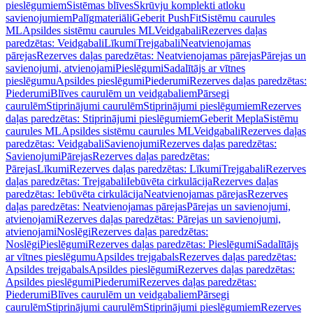
pieslēgumiem
Sistēmas blīves
Skrūvju komplekti atloku
savienojumiem
Palīgmateriāli
Geberit PushFit
Sistēmu caurules
ML
Apsildes sistēmu caurules ML
Veidgabali
Rezerves daļas
paredzētas: Veidgabali
Līkumi
Trejgabali
Neatvienojamas
pārejas
Rezerves daļas paredzētas: Neatvienojamas pārejas
Pārejas un
savienojumi, atvienojami
Pieslēgumi
Sadalītājs ar vītnes
pieslēgumu
Apsildes pieslēgumi
Piederumi
Rezerves daļas paredzētas:
Piederumi
Blīves caurulēm un veidgabaliem
Pārsegi
caurulēm
Stiprinājumi caurulēm
Stiprinājumi pieslēgumiem
Rezerves
daļas paredzētas: Stiprinājumi pieslēgumiem
Geberit Mepla
Sistēmu
caurules ML
Apsildes sistēmu caurules ML
Veidgabali
Rezerves daļas
paredzētas: Veidgabali
Savienojumi
Rezerves daļas paredzētas:
Savienojumi
Pārejas
Rezerves daļas paredzētas:
Pārejas
Līkumi
Rezerves daļas paredzētas: Līkumi
Trejgabali
Rezerves
daļas paredzētas: Trejgabali
Iebūvēta cirkulācija
Rezerves daļas
paredzētas: Iebūvēta cirkulācija
Neatvienojamas pārejas
Rezerves
daļas paredzētas: Neatvienojamas pārejas
Pārejas un savienojumi,
atvienojami
Rezerves daļas paredzētas: Pārejas un savienojumi,
atvienojami
Noslēgi
Rezerves daļas paredzētas:
Noslēgi
Pieslēgumi
Rezerves daļas paredzētas: Pieslēgumi
Sadalītājs
ar vītnes pieslēgumu
Apsildes trejgabals
Rezerves daļas paredzētas:
Apsildes trejgabals
Apsildes pieslēgumi
Rezerves daļas paredzētas:
Apsildes pieslēgumi
Piederumi
Rezerves daļas paredzētas:
Piederumi
Blīves caurulēm un veidgabaliem
Pārsegi
caurulēm
Stiprinājumi caurulēm
Stiprinājumi pieslēgumiem
Rezerves