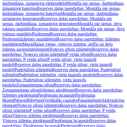
darbināšana, izmantojot elektrotīklu
Montāža pie sienas, darbināšana,
izmantojot baterijas
Rezerves daļas paredzētas: Montāža pie sienas,
darbināšana, izmantojot baterijas
Montāža pie sienas, darbināšana,
izmantojot ģeneratoru
Rezerves daļas paredzētas: Montāža pie
sienas, darbināšana, izmantojot ģeneratoru
Montāža pie sienas, divu
rokturu maisītājs
Rezerves daļas paredzētas: Montāža pie sienas, divu
rokturu maisītājs
Piederumi
Rezerves daļas paredzētas:
Piederumi
Izlietnes maisītājiem
Rezerves daļas paredzētas: Izlietnes
maisītājiem
Mazgāšanas vietas, virtuves izlietņu, ierīču un lieto
izlietņu savienotājelementi
Noteces sifoni izlietnēm
Rezerves daļas
paredzētas: Noteces sifoni izlietnēm
P veida sifoni
Rezerves daļas
paredzētas: P veida sifoni
P veida sifoni, vietu taupoši
modeļi
Rezerves daļas paredzētas: P veida sifoni, vietu taupoši
modeļi
Pudeļsifoni izlietnēm
Rezerves daļas paredzētas: Pudeļsifoni
izlietnēm
Pudeļsifoni izlietnēm, vietu taupošs modelis
Rezerves daļas
paredzētas: Pudeļsifoni izlietnēm, vietu taupošs
modelis
Zemapmetuma sifoni
Rezerves daļas paredzētas:
Zemapmetuma sifoni
Izlietnes pieslēgumi
Rezerves daļas paredzētas:
Izlietnes pieslēgumi
Pieslēguma īscaurule
Pieslēguma
līkumi
Pārsegi
Blīvējumi
Vertikālās caurules
Pagarinājumi
Aktivizācijas
elementi
Noteces sifoni izlietnēm
Rezerves daļas paredzētas: Noteces
sifoni izlietnēm
P veida sifoni
Rezerves daļas paredzētas: P veida
sifoni
Virtuves izlietņu pieslēgumi
Rezerves daļas paredzētas:
Virtuves izlietņu pieslēgumi
Pieslēguma īscaurule
Rezerves daļas
paredzētas: Pieslēguma īscaurule
Piederumi
Rezerves daļas