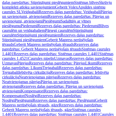
daļas paredzētas: Stiprinājumi pieslēgumiem
Sistēmas blīves
Skrūvju
komplekti atloku savienojumiem
Geberit Volex
Apsildes sistēmu
caurules SL
Veidgabali
Rezerves daļas paredzētas: Veidgabali
Pārejas
un savienojumi, atvienojami
Rezerves daļas paredzētas: Pārejas un
savienojumi, atvienojami
Pieslēgumi
Sadalītājs ar vītnes
pieslēgumu
Piederumi
Rezerves daļas paredzētas: Piederumi
Blīves
caurulēm un veidgabaliem
Pārsegi caurulēm
Stiprinājumi
caurulēm
Stiprinājumi pieslēgumiem
Rezerves daļas paredzētas:
Stiprinājumi pieslēgumiem
Geberit Mapress nerūsējošais
tērauds
Geberit Mapress nerūsējošais tērauds
Rezerves daļas
paredzētas: Geberit Mapress nerūsējošais tērauds
Sistēmas caurules
1.4401
Rezerves daļas paredzētas: Sistēmas caurules 1.4401
Sistēmas
caurules 1.4521
Caurules nipelis
Uzmavas
Rezerves daļas paredzētas:
Uzmavas
Pārejas
Rezerves daļas paredzētas: Pārejas
Līkumi
Rezerves
daļas paredzētas: Līkumi
Trejgabali
Rezerves daļas paredzētas:
Trejgabali
Iebūvēta cirkulācija
Rezerves daļas paredzētas: Iebūvēta
cirkulācija
Neatvienojamas pārejas
Rezerves daļas paredzētas:
Neatvienojamas pārejas
Pārejas un savienojumi,
atvienojami
Rezerves daļas paredzētas: Pārejas un savienojumi,
atvienojami
Kompensatori
Rezerves daļas paredzētas:
Kompensatori
Noslēgi
Rezerves daļas paredzētas:
Noslēgi
Pieslēgumi
Rezerves daļas paredzētas: Pieslēgumi
Geberit
Mapress nerūsējošais tērauds, gāze
Rezerves daļas paredzētas:
Geberit Mapress nerūsējošais tērauds, gāze
Sistēmas caurules
1.4401
Rezerves daļas paredzētas: Sistēmas caurules 1.4401
Caurules