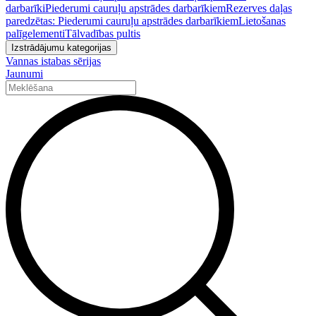
darbarīki
Piederumi cauruļu apstrādes darbarīkiem
Rezerves daļas
paredzētas: Piederumi cauruļu apstrādes darbarīkiem
Lietošanas
palīgelementi
Tālvadības pultis
Izstrādājumu kategorijas
Vannas istabas sērijas
Jaunumi