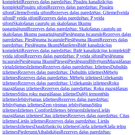
komplekti
Rezerves daļas paredzētas: Pisuāru kanalizācijas
komplekti
Pisuāru sifoni
Rezerves daļas paredzētas: Pisuāru
sifoni
Gliemežveida sifoni
Rezerves daļas paredzētas: Gliemežveida
sifoni
P veida sifoni
Rezerves daļas paredzētas: P veida
sifoni
Skalošanas cauruļu un skalošanas līkumu
pagarinājumi
Rezerves daļas paredzētas: Skalošanas cauruļu un
skalošanas līkumu pagarinājumi
Pieslēguma īscaurule
Rezerves daļas
paredzētas: Pieslēguma īscaurule
Pieslēguma līkumi
Rezerves daļas
paredzētas: Pieslēguma līkumi
Manšetes
Bidē kanalizācijas
komplekti
Rezerves daļas paredzētas: Bidē kanalizācijas komplekti
P
veida sifoni
Rezerves daļas paredzētas: P veida sifoni
Pieslēguma
īscaurule
Pieslēguma līkumi
Pārsegi
Pieslēgumi
Blīvējumi
Mazgāšanas
vieta
Izlietnes
Izlietnes
Rezerves daļas paredzētas: Izlietnes
Dubultās
izlietnes
Rezerves daļas paredzētas: Dubultās izlietnes
Mēbeļu
izlietnes
Rezerves daļas paredzētas: Mēbeļu izlietnes
Uzliekamās
izlietnes
Rezerves daļas paredzētas: Uzliekamās izlietnes
Roku
mazgāšanas izlietnes
Rezerves daļas paredzētas: Roku mazgāšanas
izlietnes
Stūra roku mazgāšanas izlietne
Daļēji iemontētās
izlietnes
Iebūvējamas izlietnes
Rezerves daļas paredzētas:
Iebūvējamas izlietnes
Zem virsmas iebūvējamas
Stūra
izlietnes
Izlietnes Comfort
Izlietnes bērniem
Izlietnes
Lielās
mazgāšanas izlietnes
Citas izlietnes
Rezerves daļas paredzētas: Citas
izlietnes
Lietās izlietnes
Rezerves daļas paredzētas: Lietās
izlietnes
Izlietnes
Daudzfunkciju izlietnes
Ģipša izlietne
Klašu telpu
izlietnes
Piederumi
Atbalstkājas
Rezerves daļas paredzētas: