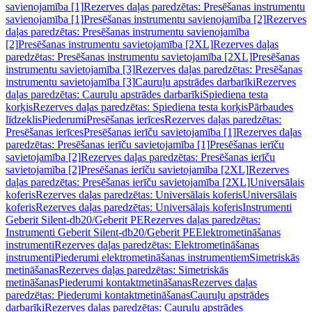
savienojamība [1]
Rezerves daļas paredzētas: Presēšanas instrumentu
savienojamība [1]
Presēšanas instrumentu savienojamība [2]
Rezerves
daļas paredzētas: Presēšanas instrumentu savienojamība
[2]
Presēšanas instrumentu savietojamība [2XL]
Rezerves daļas
paredzētas: Presēšanas instrumentu savietojamība [2XL]
Presēšanas
instrumentu savietojamība [3]
Rezerves daļas paredzētas: Presēšanas
instrumentu savietojamība [3]
Cauruļu apstrādes darbarīki
Rezerves
daļas paredzētas: Cauruļu apstrādes darbarīki
Spiediena testa
korķis
Rezerves daļas paredzētas: Spiediena testa korķis
Pārbaudes
līdzeklis
Piederumi
Presēšanas ierīces
Rezerves daļas paredzētas:
Presēšanas ierīces
Presēšanas ierīču savietojamība [1]
Rezerves daļas
paredzētas: Presēšanas ierīču savietojamība [1]
Presēšanas ierīču
savietojamība [2]
Rezerves daļas paredzētas: Presēšanas ierīču
savietojamība [2]
Presēšanas ierīču savietojamība [2XL]
Rezerves
daļas paredzētas: Presēšanas ierīču savietojamība [2XL]
Universālais
koferis
Rezerves daļas paredzētas: Universālais koferis
Universālais
koferis
Rezerves daļas paredzētas: Universālais koferis
Instrumenti
Geberit Silent-db20/Geberit PE
Rezerves daļas paredzētas:
Instrumenti Geberit Silent-db20/Geberit PE
Elektrometināšanas
instrumenti
Rezerves daļas paredzētas: Elektrometināšanas
instrumenti
Piederumi elektrometināšanas instrumentiem
Simetriskās
metināšanas
Rezerves daļas paredzētas: Simetriskās
metināšanas
Piederumi kontaktmetināšanas
Rezerves daļas
paredzētas: Piederumi kontaktmetināšanas
Cauruļu apstrādes
darbarīki
Rezerves daļas paredzētas: Cauruļu apstrādes