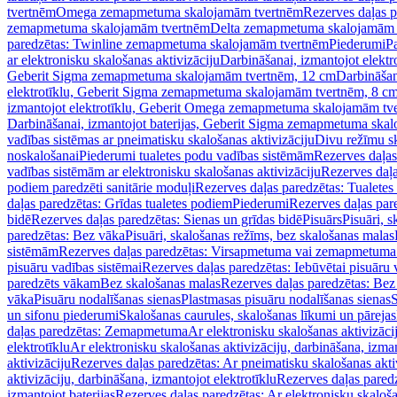
tvertnēm
Omega zemapmetuma skalojamām tvertnēm
Rezerves daļas 
zemapmetuma skalojamām tvertnēm
Delta zemapmetuma skalojamām 
paredzētas: Twinline zemapmetuma skalojamām tvertnēm
Piederumi
Pa
ar elektronisku skalošanas aktivizāciju
Darbināšanai, izmantojot elek
Geberit Sigma zemapmetuma skalojamām tvertnēm, 12 cm
Darbināšan
elektrotīklu, Geberit Sigma zemapmetuma skalojamām tvertnēm, 8 c
izmantojot elektrotīklu, Geberit Omega zemapmetuma skalojamām tv
Darbināšanai, izmantojot baterijas, Geberit Sigma zemapmetuma ska
vadības sistēmas ar pneimatisku skalošanas aktivizāciju
Divu režīmu s
noskalošanai
Piederumi tualetes podu vadības sistēmām
Rezerves daļas
vadības sistēmām ar elektronisku skalošanas aktivizāciju
Rezerves daļa
podiem paredzēti sanitārie moduļi
Rezerves daļas paredzētas: Tualetes
daļas paredzētas: Grīdas tualetes podiem
Piederumi
Rezerves daļas par
bidē
Rezerves daļas paredzētas: Sienas un grīdas bidē
Pisuārs
Pisuāri, 
paredzētas: Bez vāka
Pisuāri, skalošanas režīms, bez skalošanas malas
sistēmām
Rezerves daļas paredzētas: Virsapmetuma vai zemapmetuma 
pisuāru vadības sistēmai
Rezerves daļas paredzētas: Iebūvētai pisuāru 
paredzēts vākam
Bez skalošanas malas
Rezerves daļas paredzētas: Bez
vāka
Pisuāru nodalīšanas sienas
Plastmasas pisuāru nodalīšanas sienas
S
un sifonu piederumi
Skalošanas caurules, skalošanas līkumi un pārejas
daļas paredzētas: Zemapmetuma
Ar elektronisku skalošanas aktivizācij
elektrotīklu
Ar elektronisku skalošanas aktivizāciju, darbināšana, izman
aktivizāciju
Rezerves daļas paredzētas: Ar pneimatisku skalošanas akti
aktivizāciju, darbināšana, izmantojot elektrotīklu
Rezerves daļas paredz
izmantojot baterijas
Rezerves daļas paredzētas: Ar elektronisku skalošan