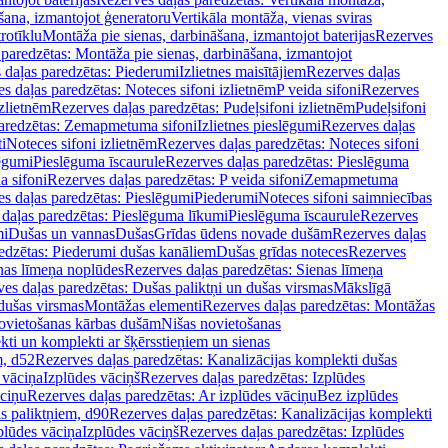
šana, izmantojot ģeneratoru
Vertikāla montāža, vienas sviras
rotīklu
Montāža pie sienas, darbināšana, izmantojot baterijas
Rezerves
paredzētas: Montāža pie sienas, darbināšana, izmantojot
 daļas paredzētas: Piederumi
Izlietnes maisītājiem
Rezerves daļas
s daļas paredzētas: Noteces sifoni izlietnēm
P veida sifoni
Rezerves
izlietnēm
Rezerves daļas paredzētas: Pudeļsifoni izlietnēm
Pudeļsifoni
paredzētas: Zemapmetuma sifoni
Izlietnes pieslēgumi
Rezerves daļas
i
Noteces sifoni izlietnēm
Rezerves daļas paredzētas: Noteces sifoni
lēgumi
Pieslēguma īscaurule
Rezerves daļas paredzētas: Pieslēguma
a sifoni
Rezerves daļas paredzētas: P veida sifoni
Zemapmetuma
s daļas paredzētas: Pieslēgumi
Piederumi
Noteces sifoni saimniecības
daļas paredzētas: Pieslēguma līkumi
Pieslēguma īscaurule
Rezerves
mi
Dušas un vannas
Dušas
Grīdas ūdens novade dušām
Rezerves daļas
edzētas: Piederumi dušas kanāliem
Dušas grīdas noteces
Rezerves
nas līmeņa noplūdes
Rezerves daļas paredzētas: Sienas līmeņa
es daļas paredzētas: Dušas paliktņi un dušas virsmas
Mākslīgā
dušas virsmas
Montāžas elementi
Rezerves daļas paredzētas: Montāžas
ovietošanas kārbas dušām
Nišas novietošanas
ti un komplekti ar šķērsstieņiem un sienas
m, d52
Rezerves daļas paredzētas: Kanalizācijas komplekti dušas
 vāciņa
Izplūdes vāciņš
Rezerves daļas paredzētas: Izplūdes
āciņu
Rezerves daļas paredzētas: Ar izplūdes vāciņu
Bez izplūdes
s paliktņiem, d90
Rezerves daļas paredzētas: Kanalizācijas komplekti
plūdes vāciņa
Izplūdes vāciņš
Rezerves daļas paredzētas: Izplūdes