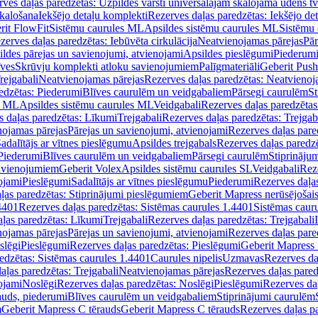
ves daļas paredzētas: Uzpildes vārsti universālajām skalojamā ūdens t
skalošana
Iekšējo detaļu komplekti
Rezerves daļas paredzētas: Iekšējo de
rit FlowFit
Sistēmu caurules ML
Apsildes sistēmu caurules ML
Sistēmu 
zerves daļas paredzētas: Iebūvēta cirkulācija
Neatvienojamas pārejas
Pār
ldes pārejas un savienojumi, atvienojami
Apsildes pieslēgumi
Piederum
īves
Skrūvju komplekti atloku savienojumiem
Palīgmateriāli
Geberit Push
rejgabali
Neatvienojamas pārejas
Rezerves daļas paredzētas: Neatvienoj
edzētas: Piederumi
Blīves caurulēm un veidgabaliem
Pārsegi caurulēm
St
s ML
Apsildes sistēmu caurules ML
Veidgabali
Rezerves daļas paredzētas
 daļas paredzētas: Līkumi
Trejgabali
Rezerves daļas paredzētas: Trejgab
nojamas pārejas
Pārejas un savienojumi, atvienojami
Rezerves daļas pare
adalītājs ar vītnes pieslēgumu
Apsildes trejgabals
Rezerves daļas paredzē
 Piederumi
Blīves caurulēm un veidgabaliem
Pārsegi caurulēm
Stiprināju
savienojumiem
Geberit Volex
Apsildes sistēmu caurules SL
Veidgabali
Reze
ojami
Pieslēgumi
Sadalītājs ar vītnes pieslēgumu
Piederumi
Rezerves daļa
ļas paredzētas: Stiprinājumi pieslēgumiem
Geberit Mapress nerūsējošais
4401
Rezerves daļas paredzētas: Sistēmas caurules 1.4401
Sistēmas caur
ļas paredzētas: Līkumi
Trejgabali
Rezerves daļas paredzētas: Trejgabali
nojamas pārejas
Pārejas un savienojumi, atvienojami
Rezerves daļas pare
slēgi
Pieslēgumi
Rezerves daļas paredzētas: Pieslēgumi
Geberit Mapress 
edzētas: Sistēmas caurules 1.4401
Caurules nipelis
Uzmavas
Rezerves da
aļas paredzētas: Trejgabali
Neatvienojamas pārejas
Rezerves daļas pared
ojami
Noslēgi
Rezerves daļas paredzētas: Noslēgi
Pieslēgumi
Rezerves da
auds, piederumi
Blīves caurulēm un veidgabaliem
Stiprinājumi caurulēm
m
Geberit Mapress C tērauds
Geberit Mapress C tērauds
Rezerves daļas p