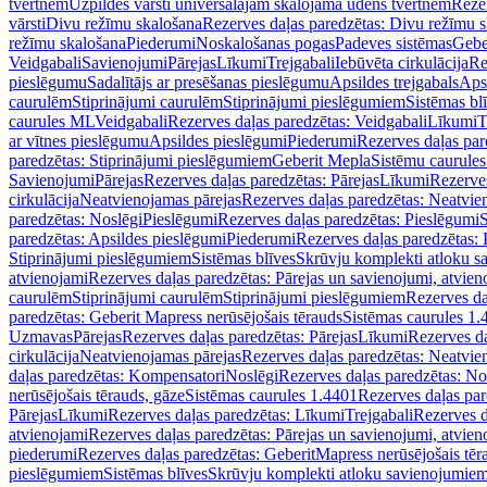
tvertnēm
Uzpildes vārsti universālajām skalojamā ūdens tvertnēm
Rezer
vārsti
Divu režīmu skalošana
Rezerves daļas paredzētas: Divu režīmu 
režīmu skalošana
Piederumi
Noskalošanas pogas
Padeves sistēmas
Gebe
Veidgabali
Savienojumi
Pārejas
Līkumi
Trejgabali
Iebūvēta cirkulācija
Re
pieslēgumu
Sadalītājs ar presēšanas pieslēgumu
Apsildes trejgabals
Apsi
caurulēm
Stiprinājumi caurulēm
Stiprinājumi pieslēgumiem
Sistēmas bl
caurules ML
Veidgabali
Rezerves daļas paredzētas: Veidgabali
Līkumi
T
ar vītnes pieslēgumu
Apsildes pieslēgumi
Piederumi
Rezerves daļas par
paredzētas: Stiprinājumi pieslēgumiem
Geberit Mepla
Sistēmu caurule
Savienojumi
Pārejas
Rezerves daļas paredzētas: Pārejas
Līkumi
Rezerves
cirkulācija
Neatvienojamas pārejas
Rezerves daļas paredzētas: Neatvie
paredzētas: Noslēgi
Pieslēgumi
Rezerves daļas paredzētas: Pieslēgumi
S
paredzētas: Apsildes pieslēgumi
Piederumi
Rezerves daļas paredzētas:
Stiprinājumi pieslēgumiem
Sistēmas blīves
Skrūvju komplekti atloku 
atvienojami
Rezerves daļas paredzētas: Pārejas un savienojumi, atvien
caurulēm
Stiprinājumi caurulēm
Stiprinājumi pieslēgumiem
Rezerves da
paredzētas: Geberit Mapress nerūsējošais tērauds
Sistēmas caurules 1.
Uzmavas
Pārejas
Rezerves daļas paredzētas: Pārejas
Līkumi
Rezerves da
cirkulācija
Neatvienojamas pārejas
Rezerves daļas paredzētas: Neatvie
daļas paredzētas: Kompensatori
Noslēgi
Rezerves daļas paredzētas: No
nerūsējošais tērauds, gāze
Sistēmas caurules 1.4401
Rezerves daļas par
Pārejas
Līkumi
Rezerves daļas paredzētas: Līkumi
Trejgabali
Rezerves d
atvienojami
Rezerves daļas paredzētas: Pārejas un savienojumi, atvien
piederumi
Rezerves daļas paredzētas: GeberitMapress nerūsējošais tēr
pieslēgumiem
Sistēmas blīves
Skrūvju komplekti atloku savienojumie