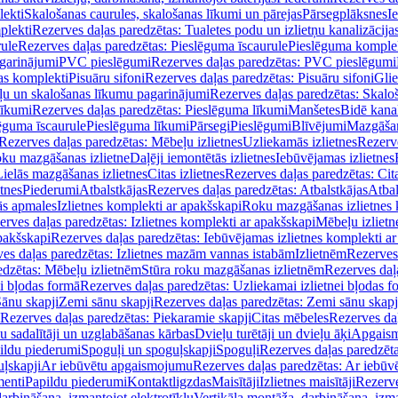
lekti
Skalošanas caurules, skalošanas līkumi un pārejas
Pārsegplāksnes
I
plekti
Rezerves daļas paredzētas: Tualetes podu un izlietņu kanalizācija
rule
Rezerves daļas paredzētas: Pieslēguma īscaurule
Pieslēguma komple
agarinājumi
PVC pieslēgumi
Rezerves daļas paredzētas: PVC pieslēgumi
jas komplekti
Pisuāru sifoni
Rezerves daļas paredzētas: Pisuāru sifoni
Glie
ļu un skalošanas līkumu pagarinājumi
Rezerves daļas paredzētas: Skalo
līkumi
Rezerves daļas paredzētas: Pieslēguma līkumi
Manšetes
Bidē kanal
ēguma īscaurule
Pieslēguma līkumi
Pārsegi
Pieslēgumi
Blīvējumi
Mazgāšan
Rezerves daļas paredzētas: Mēbeļu izlietnes
Uzliekamās izlietnes
Rezerve
oku mazgāšanas izlietne
Daļēji iemontētās izlietnes
Iebūvējamas izlietnes
Lielās mazgāšanas izlietnes
Citas izlietnes
Rezerves daļas paredzētas: Cita
etnes
Piederumi
Atbalstkājas
Rezerves daļas paredzētas: Atbalstkājas
Atbal
ās apmales
Izlietnes komplekti ar apakšskapi
Roku mazgāšanas izlietnes 
erves daļas paredzētas: Izlietnes komplekti ar apakšskapi
Mēbeļu izlietn
pakšskapi
Rezerves daļas paredzētas: Iebūvējamas izlietnes komplekti a
es daļas paredzētas: Izlietnes mazām vannas istabām
Izlietnēm
Rezerves 
edzētas: Mēbeļu izlietnēm
Stūra roku mazgāšanas izlietnēm
Rezerves daļ
ei bļodas formā
Rezerves daļas paredzētas: Uzliekamai izlietnei bļodas f
Sānu skapji
Zemi sānu skapji
Rezerves daļas paredzētas: Zemi sānu skapj
Rezerves daļas paredzētas: Piekaramie skapji
Citas mēbeles
Rezerves daļ
u sadalītāji un uzglabāšanas kārbas
Dvieļu turētāji un dvieļu āķi
Apgaism
ildu piederumi
Spoguļi un spoguļskapji
Spoguļi
Rezerves daļas paredzēta
uļskapji
Ar iebūvētu apgaismojumu
Rezerves daļas paredzētas: Ar iebū
enti
Papildu piederumi
Kontaktligzdas
Maisītāji
Izlietnes maisītāji
Rezerve
arbināšana, izmantojot elektrotīklu
Vertikāla montāža, darbināšana, izma