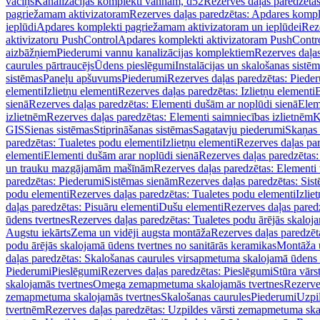
vāciņš
Kanalizācijas komplekti vannām, d52
Rezerves daļas paredzēta
pagriežamam aktivizatoram
Rezerves daļas paredzētas: Apdares komp
ieplūdi
Apdares komplekti pagriežamam aktivizatoram un ieplūdei
Rez
aktivizatoru PushControl
Apdares komplekti aktivizatoram PushContr
aizbāžņiem
Piederumi vannu kanalizācijas komplektiem
Rezerves daļa
caurules pārtraucējs
Ūdens pieslēgumi
Instalācijas un skalošanas sistē
sistēmas
Paneļu apšuvums
Piederumi
Rezerves daļas paredzētas: Piede
elementi
Izlietņu elementi
Rezerves daļas paredzētas: Izlietņu elementi
B
sienā
Rezerves daļas paredzētas: Elementi dušām ar noplūdi sienā
Elem
izlietnēm
Rezerves daļas paredzētas: Elementi saimniecības izlietnēm
K
GIS
Sienas sistēmas
Stiprināšanas sistēmas
Sagatavju piederumi
Skaņas 
paredzētas: Tualetes podu elementi
Izlietņu elementi
Rezerves daļas par
elementi
Elementi dušām arar noplūdi sienā
Rezerves daļas paredzētas:
un trauku mazgājamām mašīnām
Rezerves daļas paredzētas: Element
paredzētas: Piederumi
Sistēmas sienām
Rezerves daļas paredzētas: Sis
podu elementi
Rezerves daļas paredzētas: Tualetes podu elementi
Izlie
daļas paredzētas: Pisuāru elementi
Dušu elementi
Rezerves daļas pared
ūdens tvertnes
Rezerves daļas paredzētas: Tualetes podu ārējās skaloj
Augstu iekārts
Zema un vidēji augsta montāža
Rezerves daļas paredzēt
podu ārējās skalojamā ūdens tvertnes no sanitārās keramikas
Montāža u
daļas paredzētas: Skalošanas caurules virsapmetuma skalojamā ūdens
Piederumi
Pieslēgumi
Rezerves daļas paredzētas: Pieslēgumi
Stūra vārst
skalojamās tvertnes
Omega zemapmetuma skalojamās tvertnes
Rezerve
zemapmetuma skalojamās tvertnes
Skalošanas caurules
Piederumi
Uzpil
tvertnēm
Rezerves daļas paredzētas: Uzpildes vārsti zemapmetuma sk