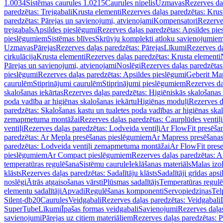
1.0034
Sistēmas caurules 1.0215
Caurules nipelis
Uzmavas
Rezerves da
paredzētas: Trejgabali
Krusta elementi
Rezerves daļas paredzētas: Krus
paredzētas: Pārejas un savienojumi, atvienojami
Kompensatori
Rezerve
trejgabals
Apsildes pieslēgumi
Rezerves daļas paredzētas: Apsildes pie
pieslēgumiem
Sistēmas blīves
Skrūvju komplekti atloku savienojumie
Uzmavas
Pārejas
Rezerves daļas paredzētas: Pārejas
Līkumi
Rezerves da
cirkulācija
Krusta elementi
Rezerves daļas paredzētas: Krusta elementi
Pārejas un savienojumi, atvienojami
Noslēgi
Rezerves daļas paredzētas
pieslēgumi
Rezerves daļas paredzētas: Apsildes pieslēgumi
Geberit Map
caurulēm
Stiprinājumi caurulēm
Stiprinājumi pieslēgumiem
Rezerves da
skalošanas iekārtas
Rezerves daļas paredzētas: Higiēniskās skalošanas 
poda vadība ar higiēnas skalošanas iekārtu
Higiēnas moduļi
Rezerves d
paredzētas: Skalošanas kastu un tualetes poda vadības ar higiēnas ska
zemapmetuma montāžai
Rezerves daļas paredzētas: Caurplūdes vent
ventiļi
Rezerves daļas paredzētas: Lodveida ventiļi
Ar FlowFit presēša
paredzētas: Ar Mepla presēšanas pieslēgumiem
Ar Mapress presēšana
paredzētas: Lodveida ventiļi zemapmetuma montāžai
Ar FlowFit pres
pieslēgumiem
Ar Compact pieslēgumiem
Rezerves daļas paredzētas: 
temperatūras regulēšana
Sistēmu caurule
Ieklāšanas materiāls
Malas izol
klāsts
Rezerves daļas paredzētas: Sadalītāju klāsts
Sadalītāji grīdas apsi
noslēgi
Ātrās atgaisošanas vārsti
Plūsmas sadalītājs
Temperatūras regulē
elementu sadalītāji
Apvadi
Regulēšanas komponenti
Servopiedziņas
Tel
Silent-db20
Caurules
Veidgabali
Rezerves daļas paredzētas: Veidgabali
SuperTube
Līkumi
Īpašas formas veidgabali
Savienojumi
Rezerves daļa
savienojumi
Pārejas uz citiem materiāliem
Rezerves daļas paredzētas: P