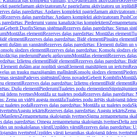
s: Kanalizācijas komplekti vannām, d52
Pagriežams aktivizators
Rezerves
lekti pagriežamam aktivizatoram
Ar pagriežamu aktivizatoru un ieplūdi
R
erves daļas paredzētas: Apdares komplekti pagriežamam aktivizatoram 
ol
Rezerves daļas paredzētas: Apdares komplekti aktivizatoram PushCon
s paredzētas: Piederumi vannu kanalizācijas komplektiem
Zemapmetuma c
mas
Geberit Duofix
Sienas sistēmas
Rezerves daļas paredzētas: Sienas sis
rumi
Montāžas elementi
Rezerves daļas paredzētas: Montāžas elementi
Tu
idē elementi
Rezerves daļas paredzētas: Bidē elementi
Pisuāru elementi
enti dušām un vannām
Rezerves daļas paredzētas: Elementi dušām un
onsoļu slodzes elementi
Rezerves daļas paredzētas: Konsoļu slodzes el
izolācijas piederumi
Paneļu apšuvums
Montāžas elementi
Rezerves daļas
edzētas: Izlietņu elementi
Bidē elementi
Rezerves daļas paredzētas: Bidē
 Elementi dušām arar noplūdi sienā
Elementi maisītājiem un ierīcēm
Reze
i veļas un trauku mazgājamām mašīnām
Konsoļu slodzes elementi
Pieder
tēmas sienām
Padeves sistēmām
Ūdens novadei
Geberit Kombifix
Montāža
tņu elementi
Rezerves daļas paredzētas: Izlietņu elementi
Bidē elementi
Re
zētas: Dušu elementi
Piederumi
Tualetes podu elementiem
Stiprinājumie
amā ūdens tvertnes
Montāža uz tualetes poda
Rezerves daļas paredzētas: 
as: Zema un vidēji augsta montāža
Tualetes podu ārējās skalojamā ūdens
z tualetes poda
Rezerves daļas paredzētas: Montāža uz tualetes poda
Sk
 tvertnēm
Augstu iekārts
Rezerves daļas paredzētas: Augstu iekārts
Zema 
i
Manšetes
Zemapmetuma skalojamās tvertnes
Sigma zemapmetuma skalo
s daļas paredzētas: Omega zemapmetuma skalojamās tvertnes
Delta ze
des un noskalošanas vārsti
Uzpildes vārsti
Rezerves daļas paredzētas: Uz
alojamām tvertnēm
Uzpildes vārsti keramikas skalojamā ūdens tvertnēm