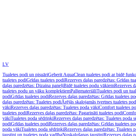
LV
Tualetes podi un pisuāri
Geberit AquaClean tualetes podi ar bidē funkc
tualetes podi
Grīdas tualetes podi
Rezerves daļas paredzētas: Grīdas tua
daļas paredzētas: Dizaina paneļi
Bidē tualetes podu vākiem
Rezerves da
tualetes podu un vāku komplektiem
Palīgmateriāli
Tualetes podi un tua
podi
Grīdas tualetes podi
Rezerves daļas paredzētas: Grīdas tualetes po
daļas paredzētas: Tualetes podi
Ārējās skalojamās tvertnes tualetes po
vāki
Rezerves daļas paredzētas: Tualetes poda vāki
Comfort tualetes p
tualetes podi
Rezerves daļas paredzētas: Pagarināti tualetes podi
Comfor
vāki
Tualetes poda sēdriņķi
Rezerves daļas paredzētas: Tualetes poda s
podi
Grīdas tualetes podi
Rezerves daļas paredzētas: Grīdas tualetes po
poda vāki
Tualetes poda sēdriņķi
Rezerves daļas paredzētas: Tualetes p
taustiņi un tualetes poda vadība
Noskalošanas taustiņi
Rezerves daļas p