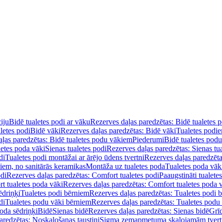
iju
Bidē tualetes podi ar vāku
Rezerves daļas paredzētas: Bidē tualetes 
letes podi
Bidē vāki
Rezerves daļas paredzētas: Bidē vāki
Tualetes podi
ļas paredzētas: Bidē tualetes podu vākiem
Piederumi
Bidē tualetes pod
letes poda vāki
Sienas tualetes podi
Rezerves daļas paredzētas: Sienas tu
di
Tualetes podi montāžai ar ārējo ūdens tvertni
Rezerves daļas paredzēta
diem, no sanitārās keramikas
Montāža uz tualetes poda
Tualetes poda vāk
odi
Rezerves daļas paredzētas: Comfort tualetes podi
Paaugstināti tualete
t tualetes poda vāki
Rezerves daļas paredzētas: Comfort tualetes poda 
ēdriņķi
Tualetes podi bērniem
Rezerves daļas paredzētas: Tualetes podi 
di
Tualetes podu vāki bērniem
Rezerves daļas paredzētas: Tualetes podu
oda sēdriņķi
Bidē
Sienas bidē
Rezerves daļas paredzētas: Sienas bidē
Grī
aredzētas: Noskalošanas taustiņi
Sigma zemapmetuma skalojamām tver