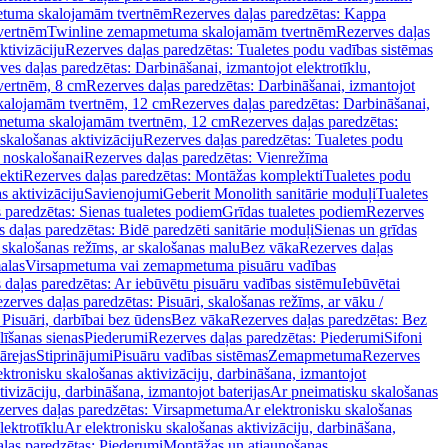
tuma skalojamām tvertnēm
Rezerves daļas paredzētas: Kappa
vertnēm
Twinline zemapmetuma skalojamām tvertnēm
Rezerves daļas
ktivizāciju
Rezerves daļas paredzētas: Tualetes podu vadības sistēmas
ves daļas paredzētas: Darbināšanai, izmantojot elektrotīklu,
vertnēm, 8 cm
Rezerves daļas paredzētas: Darbināšanai, izmantojot
skalojamām tvertnēm, 12 cm
Rezerves daļas paredzētas: Darbināšanai,
apmetuma skalojamām tvertnēm, 12 cm
Rezerves daļas paredzētas:
skalošanas aktivizāciju
Rezerves daļas paredzētas: Tualetes podu
 noskalošanai
Rezerves daļas paredzētas: Vienrežīma
ekti
Rezerves daļas paredzētas: Montāžas komplekti
Tualetes podu
s aktivizāciju
Savienojumi
Geberit Monolith sanitārie moduļi
Tualetes
 paredzētas: Sienas tualetes podiem
Grīdas tualetes podiem
Rezerves
 daļas paredzētas: Bidē paredzēti sanitārie moduļi
Sienas un grīdas
, skalošanas režīms, ar skalošanas malu
Bez vāka
Rezerves daļas
alas
Virsapmetuma vai zemapmetuma pisuāru vadības
 daļas paredzētas: Ar iebūvētu pisuāru vadības sistēmu
Iebūvētai
zerves daļas paredzētas: Pisuāri, skalošanas režīms, ar vāku /
 Pisuāri, darbībai bez ūdens
Bez vāka
Rezerves daļas paredzētas: Bez
līšanas sienas
Piederumi
Rezerves daļas paredzētas: Piederumi
Sifoni
ārejas
Stiprinājumi
Pisuāru vadības sistēmas
Zemapmetuma
Rezerves
ektronisku skalošanas aktivizāciju, darbināšana, izmantojot
ivizāciju, darbināšana, izmantojot baterijas
Ar pneimatisku skalošanas
zerves daļas paredzētas: Virsapmetuma
Ar elektronisku skalošanas
lektrotīklu
Ar elektronisku skalošanas aktivizāciju, darbināšana,
ļas paredzētas: Piederumi
Montāžas un atjaunošanas