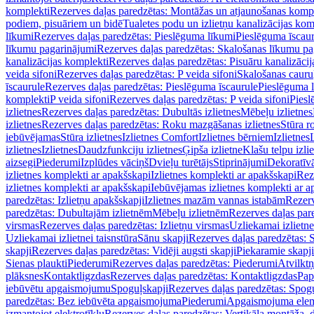
komplekti
Rezerves daļas paredzētas: Montāžas un atjaunošanas komp
podiem, pisuāriem un bidē
Tualetes podu un izlietņu kanalizācijas kom
līkumi
Rezerves daļas paredzētas: Pieslēguma līkumi
Pieslēguma īscau
līkumu pagarinājumi
Rezerves daļas paredzētas: Skalošanas līkumu p
kanalizācijas komplekti
Rezerves daļas paredzētas: Pisuāru kanalizāci
veida sifoni
Rezerves daļas paredzētas: P veida sifoni
Skalošanas cauru
īscaurule
Rezerves daļas paredzētas: Pieslēguma īscaurule
Pieslēguma 
komplekti
P veida sifoni
Rezerves daļas paredzētas: P veida sifoni
Piesl
izlietnes
Rezerves daļas paredzētas: Dubultās izlietnes
Mēbeļu izlietnes
izlietnes
Rezerves daļas paredzētas: Roku mazgāšanas izlietnes
Stūra r
iebūvējamas
Stūra izlietnes
Izlietnes Comfort
Izlietnes bērniem
Izlietnes
izlietnes
Izlietnes
Daudzfunkciju izlietnes
Ģipša izlietne
Klašu telpu izli
aizsegi
Piederumi
Izplūdes vāciņš
Dvieļu turētājs
Stiprinājumi
Dekoratīv
izlietnes komplekti ar apakšskapi
Izlietnes komplekti ar apakšskapi
Rez
izlietnes komplekti ar apakšskapi
Iebūvējamas izlietnes komplekti ar a
paredzētas: Izlietņu apakšskapji
Izlietnes mazām vannas istabām
Rezerv
paredzētas: Dubultajām izlietnēm
Mēbeļu izlietnēm
Rezerves daļas par
virsmas
Rezerves daļas paredzētas: Izlietņu virsmas
Uzliekamai izlietn
Uzliekamai izlietnei taisnstūra
Sānu skapji
Rezerves daļas paredzētas: 
skapji
Rezerves daļas paredzētas: Vidēji augsti skapji
Piekaramie skapji
Sienas plaukti
Piederumi
Rezerves daļas paredzētas: Piederumi
Atvilktņ
plāksnes
Kontaktligzdas
Rezerves daļas paredzētas: Kontaktligzdas
Pap
iebūvētu apgaismojumu
Spoguļskapji
Rezerves daļas paredzētas: Spog
paredzētas: Bez iebūvēta apgaismojuma
Piederumi
Apgaismojuma elem
izmantojot elektrotīklu
Rezerves daļas paredzētas: Vertikāla montāža, d