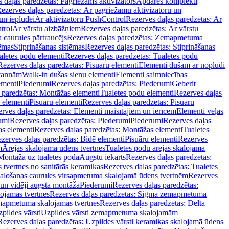
 daļas paredzētas: Pagriežams aktivizators
Apdares komplekti
ezerves daļas paredzētas: Ar pagriežamu aktivizatoru un
un ieplūdei
Ar aktivizatoru PushControl
Rezerves daļas paredzētas: Ar
trol
Ar vārstu aizbāžņiem
Rezerves daļas paredzētas: Ar vārstu
aurules pārtraucējs
Rezerves daļas paredzētas: Zemapmetuma
tēmas
Stiprināšanas sistēmas
Rezerves daļas paredzētas: Stiprināšanas
aletes podu elementi
Rezerves daļas paredzētas: Tualetes podu
Rezerves daļas paredzētas: Pisuāru elementi
Elementi dušām ar noplūdi
 vannām
Walk-in dušas sienu elementi
Elementi saimniecības
ementi
Piederumi
Rezerves daļas paredzētas: Piederumi
Geberit
 paredzētas: Montāžas elementi
Tualetes podu elementi
Rezerves daļas
 elementi
Pisuāru elementi
Rezerves daļas paredzētas: Pisuāru
rves daļas paredzētas: Elementi maisītājiem un ierīcēm
Elementi veļas
umi
Rezerves daļas paredzētas: Piederumi
Piederumi
Rezerves daļas
s elementi
Rezerves daļas paredzētas: Montāžas elementi
Tualetes
zerves daļas paredzētas: Bidē elementi
Pisuāru elementi
Rezerves
m
Ārējās skalojamā ūdens tvertnes
Tualetes podu ārējās skalojamā
Montāža uz tualetes poda
Augstu iekārts
Rezerves daļas paredzētas:
 tvertnes no sanitārās keramikas
Rezerves daļas paredzētas: Tualetes
alošanas caurules virsapmetuma skalojamā ūdens tvertnēm
Rezerves
un vidēji augsta montāža
Piederumi
Rezerves daļas paredzētas:
jamās tvertnes
Rezerves daļas paredzētas: Sigma zemapmetuma
mapmetuma skalojamās tvertnes
Rezerves daļas paredzētas: Delta
pildes vārsti
Uzpildes vārsti zemapmetuma skalojamām
Rezerves daļas paredzētas: Uzpildes vārsti keramikas skalojamā ūdens