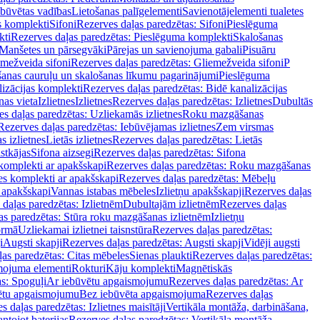
ebūvētas vadības
Lietošanas palīgelementi
Savienotājelementi tualetes
s komplekti
Sifoni
Rezerves daļas paredzētas: Sifoni
Pieslēguma
kti
Rezerves daļas paredzētas: Pieslēguma komplekti
Skalošanas
Manšetes un pārsegvāki
Pārejas un savienojuma gabali
Pisuāru
mežveida sifoni
Rezerves daļas paredzētas: Gliemežveida sifoni
P
šanas cauruļu un skalošanas līkumu pagarinājumi
Pieslēguma
izācijas komplekti
Rezerves daļas paredzētas: Bidē kanalizācijas
as vieta
Izlietnes
Izlietnes
Rezerves daļas paredzētas: Izlietnes
Dubultās
s daļas paredzētas: Uzliekamās izlietnes
Roku mazgāšanas
Rezerves daļas paredzētas: Iebūvējamas izlietnes
Zem virsmas
s izlietnes
Lietās izlietnes
Rezerves daļas paredzētas: Lietās
stkājas
Sifona aizsegi
Rezerves daļas paredzētas: Sifona
komplekti ar apakšskapi
Rezerves daļas paredzētas: Roku mazgāšanas
es komplekti ar apakšskapi
Rezerves daļas paredzētas: Mēbeļu
r apakšskapi
Vannas istabas mēbeles
Izlietņu apakšskapji
Rezerves daļas
daļas paredzētas: Izlietnēm
Dubultajām izlietnēm
Rezerves daļas
as paredzētas: Stūra roku mazgāšanas izlietnēm
Izlietņu
ormā
Uzliekamai izlietnei taisnstūra
Rezerves daļas paredzētas:
i
Augsti skapji
Rezerves daļas paredzētas: Augsti skapji
Vidēji augsti
as paredzētas: Citas mēbeles
Sienas plaukti
Rezerves daļas paredzētas:
ojuma elementi
Rokturi
Kāju komplekti
Magnētiskās
s: Spoguļi
Ar iebūvētu apgaismojumu
Rezerves daļas paredzētas: Ar
vētu apgaismojumu
Bez iebūvēta apgaismojuma
Rezerves daļas
s daļas paredzētas: Izlietnes maisītāji
Vertikāla montāža, darbināšana,
ntojot baterijas
Rezerves daļas paredzētas: Vertikāla montāža,