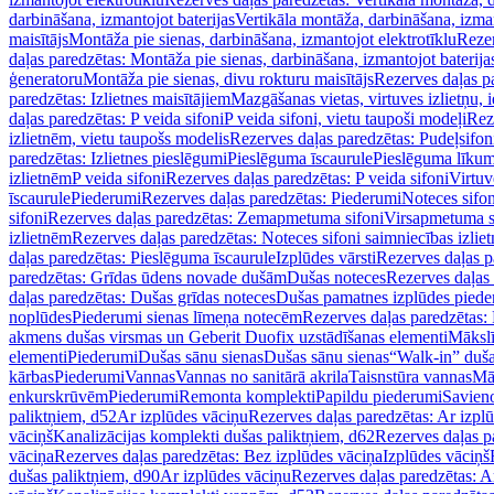
darbināšana, izmantojot baterijas
Vertikāla montāža, darbināšana, izma
maisītājs
Montāža pie sienas, darbināšana, izmantojot elektrotīklu
Rezer
daļas paredzētas: Montāža pie sienas, darbināšana, izmantojot baterija
ģeneratoru
Montāža pie sienas, divu rokturu maisītājs
Rezerves daļas pa
paredzētas: Izlietnes maisītājiem
Mazgāšanas vietas, virtuves izlietņu, i
daļas paredzētas: P veida sifoni
P veida sifoni, vietu taupoši modeļi
Reze
izlietnēm, vietu taupošs modelis
Rezerves daļas paredzētas: Pudeļsifoni
paredzētas: Izlietnes pieslēgumi
Pieslēguma īscaurule
Pieslēguma līkum
izlietnēm
P veida sifoni
Rezerves daļas paredzētas: P veida sifoni
Virtuv
īscaurule
Piederumi
Rezerves daļas paredzētas: Piederumi
Noteces sifo
sifoni
Rezerves daļas paredzētas: Zemapmetuma sifoni
Virsapmetuma s
izlietnēm
Rezerves daļas paredzētas: Noteces sifoni saimniecības izlie
daļas paredzētas: Pieslēguma īscaurule
Izplūdes vārsti
Rezerves daļas pa
paredzētas: Grīdas ūdens novade dušām
Dušas noteces
Rezerves daļas
daļas paredzētas: Dušas grīdas noteces
Dušas pamatnes izplūdes piede
noplūdes
Piederumi sienas līmeņa notecēm
Rezerves daļas paredzētas:
akmens dušas virsmas un Geberit Duofix uzstādīšanas elementi
Mākslī
elementi
Piederumi
Dušas sānu sienas
Dušas sānu sienas
“Walk-in” duša
kārbas
Piederumi
Vannas
Vannas no sanitārā akrila
Taisnstūra vannas
Mā
enkurskrūvēm
Piederumi
Remonta komplekti
Papildu piederumi
Savien
paliktņiem, d52
Ar izplūdes vāciņu
Rezerves daļas paredzētas: Ar izpl
vāciņš
Kanalizācijas komplekti dušas paliktņiem, d62
Rezerves daļas p
vāciņa
Rezerves daļas paredzētas: Bez izplūdes vāciņa
Izplūdes vāciņš
dušas paliktņiem, d90
Ar izplūdes vāciņu
Rezerves daļas paredzētas: A