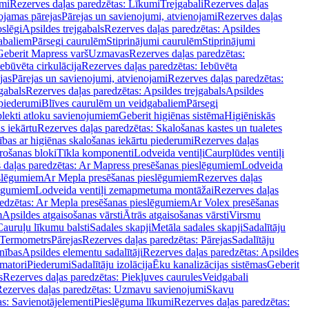
mi
Rezerves daļas paredzētas: Līkumi
Trejgabali
Rezerves daļas
ojamas pārejas
Pārejas un savienojumi, atvienojami
Rezerves daļas
slēgi
Apsildes trejgabals
Rezerves daļas paredzētas: Apsildes
abaliem
Pārsegi caurulēm
Stiprinājumi caurulēm
Stiprinājumi
Geberit Mapress varš
Uzmavas
Rezerves daļas paredzētas:
Iebūvēta cirkulācija
Rezerves daļas paredzētas: Iebūvēta
jas
Pārejas un savienojumi, atvienojami
Rezerves daļas paredzētas:
gabals
Rezerves daļas paredzētas: Apsildes trejgabals
Apsildes
 piederumi
Blīves caurulēm un veidgabaliem
Pārsegi
lekti atloku savienojumiem
Geberit higiēnas sistēma
Higiēniskās
s iekārtu
Rezerves daļas paredzētas: Skalošanas kastes un tualetes
ības ar higiēnas skalošanas iekārtu piederumi
Rezerves daļas
rošanas bloki
Tīkla komponenti
Lodveida ventiļi
Caurplūdes ventiļi
 daļas paredzētas: Ar Mapress presēšanas pieslēgumiem
Lodveida
eslēgumiem
Ar Mepla presēšanas pieslēgumiem
Rezerves daļas
lēgumiem
Lodveida ventiļi zemapmetuma montāžai
Rezerves daļas
redzētas: Ar Mepla presēšanas pieslēgumiem
Ar Volex presēšanas
m
Apsildes atgaisošanas vārsti
Ātrās atgaisošanas vārsti
Virsmu
Cauruļu līkumu balsti
Sadales skapji
Metāla sadales skapji
Sadalītāju
Termometrs
Pārejas
Rezerves daļas paredzētas: Pārejas
Sadalītāju
nības
Apsildes elementu sadalītāji
Rezerves daļas paredzētas: Apsildes
matori
Piederumi
Sadalītāju izolācija
Ēku kanalizācijas sistēmas
Geberit
s
Rezerves daļas paredzētas: Piekļuves caurules
Veidgabali
ezerves daļas paredzētas: Uzmavu savienojumi
Skavu
as: Savienotājelementi
Pieslēguma līkumi
Rezerves daļas paredzētas: