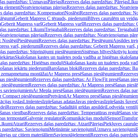
ļas paredzētas: Uzmavas
Pārejas
Rezerves daļas paredzētas: Pārejas
Līku
ta elementi
Neatvienojamas pārejas
Rezerves daļas paredzētas: Neatvien
s daļas paredzētas: Kompensatori
Noslēgi
Rezerves daļas paredzētas: No
slēgumi
Geberit Mapress C tērauds, piederumi
Blīves caurulēm un veidg
m
Geberit Mapress varš
Geberit Mapress varš
Rezerves daļas paredzētas: 
ļas paredzētas: Līkumi
Trejgabali
Rezerves daļas paredzētas: Trejgabali
Neatvienojamas pārejas
Rezerves daļas paredzētas: Neatvienojamas pāre
: Noslēgi
Pieslēgumi
Rezerves daļas paredzētas: Pieslēgumi
Apsildes trej
ress varš, piederumi
Rezerves daļas paredzētas: Geberit Mapress varš,
ļas paredzētas: Stiprinājumi pieslēgumiem
Sistēmas blīves
Skrūvju komp
iekārtas
Skalošanas kastes un tualetes poda vadība ar higiēnas skalošana
aļas paredzētas: Higiēnas moduļi
Skalošanas kastu un tualetes poda vad
lošanas iekārtu piederumi
Barošanas bloki
Rezerves daļas paredzētas: Ba
iļi zemapmetuma montāžai
Ar Mapress presēšanas pieslēgumiem
Rezerves
nas pieslēgumiem
Rezerves daļas paredzētas: Ar FlowFit presēšanas pi
s pieslēgumiem
Rezerves daļas paredzētas: Ar Mapress presēšanas pies
es savienojumiem
Ar Mepla presēšanas pieslēgumiem
Rezerves daļas pa
Ar Compact pieslēgumiem
Pretvārsti
Ar Mapress presēšanas pieslēgumie
ācijas joslas
Līmlentes
Izplešanas adatas
Javas piedevas
Izplešanās šuves
ldei
Rezerves daļas paredzētas: Sadalītāji grīdas apsildei
Lodveida ventiļi
šanas vienības
Rezerves daļas paredzētas: Temperatūras regulēšanas vie
pas termostati
Galvenie regulatori
Komunikācijas moduļi
Sensori
Transfor
Līkumi
Atzari
Rezerves daļas paredzētas: Atzari
Pārejas
Piekļuves caurule
s paredzētas: Savienojumi
Metināmie savienojumi
Uzmavu savienojumi
R
ārejas uz citiem materiāliem
Savienotājelementi
Rezerves daļas paredzēt