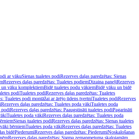
podi ar vāku
Sienas tualetes podi
Rezerves daļas paredzētas: Sienas
em
Rezerves daļas paredzētas: Tualetes podiem
Dizaina paneļi
Rezerves
u un vāku komplektiem
Bidē tualetes podu vākiem
Bidē vāku un bidē
aletes podi
Tualetes podi
Rezerves daļas paredzētas: Tualetes
s: Tualetes podi montāžai ar ārējo ūdens tvertni
Tualetes podi
Rezerves
i
Rezerves daļas paredzētas: Tualetes poda vāki
Tualetes poda
s podi
Rezerves daļas paredzētas: Paaugstināti tualetes podi
Pagarināti
vāki
Tualetes poda vāki
Rezerves daļas paredzētas: Tualetes poda
bērniem
Sienas tualetes podi
Rezerves daļas paredzētas: Sienas tualetes
 vāki bērniem
Tualetes poda vāki
Rezerves daļas paredzētas: Tualetes
das bidē
Piederumi
Rezerves daļas paredzētas: Piederumi
Noskalošanas
tnēm
Rezerves daļas paredzētas: Sigma zemapmetuma skalojamām