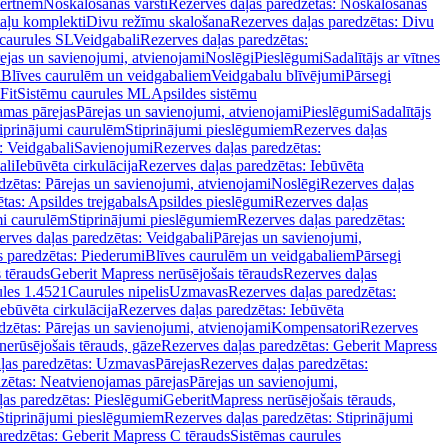
vertnēm
Noskalošanas vārsti
Rezerves daļas paredzētas: Noskalošanas
taļu komplekti
Divu režīmu skalošana
Rezerves daļas paredzētas: Divu
caurules SL
Veidgabali
Rezerves daļas paredzētas:
ejas un savienojumi, atvienojami
Noslēgi
Pieslēgumi
Sadalītājs ar vītnes
i
Blīves caurulēm un veidgabaliem
Veidgabalu blīvējumi
Pārsegi
Fit
Sistēmu caurules ML
Apsildes sistēmu
amas pārejas
Pārejas un savienojumi, atvienojami
Pieslēgumi
Sadalītājs
iprinājumi caurulēm
Stiprinājumi pieslēgumiem
Rezerves daļas
: Veidgabali
Savienojumi
Rezerves daļas paredzētas:
ali
Iebūvēta cirkulācija
Rezerves daļas paredzētas: Iebūvēta
dzētas: Pārejas un savienojumi, atvienojami
Noslēgi
Rezerves daļas
tas: Apsildes trejgabals
Apsildes pieslēgumi
Rezerves daļas
mi caurulēm
Stiprinājumi pieslēgumiem
Rezerves daļas paredzētas:
rves daļas paredzētas: Veidgabali
Pārejas un savienojumi,
s paredzētas: Piederumi
Blīves caurulēm un veidgabaliem
Pārsegi
 tērauds
Geberit Mapress nerūsējošais tērauds
Rezerves daļas
ules 1.4521
Caurules nipelis
Uzmavas
Rezerves daļas paredzētas:
Iebūvēta cirkulācija
Rezerves daļas paredzētas: Iebūvēta
dzētas: Pārejas un savienojumi, atvienojami
Kompensatori
Rezerves
nerūsējošais tērauds, gāze
Rezerves daļas paredzētas: Geberit Mapress
ļas paredzētas: Uzmavas
Pārejas
Rezerves daļas paredzētas:
zētas: Neatvienojamas pārejas
Pārejas un savienojumi,
ļas paredzētas: Pieslēgumi
GeberitMapress nerūsējošais tērauds,
Stiprinājumi pieslēgumiem
Rezerves daļas paredzētas: Stiprinājumi
aredzētas: Geberit Mapress C tērauds
Sistēmas caurules