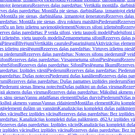
ntojot ģeneratoru
Rezerves daļas paredzētas: Vertikāla montāža, darbinā
ves daļas paredzētas: Montāža pie sienas, darbināšana, izmantojot elekt
s
Montāža pie sienas, darbināšana, izmantojot ģeneratoru
Rezerves daļas 
redzētas: Montāža pie sienas, divu rokturu maisītājs
Piederumi
Rezerves
erīču un lieto izlietņu savienotājelementi
Noteces sifoni izlietnēm
Rezerve
rves daļas paredzētas: P veida sifoni, vietu taupoši modeļi
Pudeļsifoni 
 izlietnēm, vietu taupošs modelis
Zemapmetuma sifoni
Rezerves daļas 
i
Pārsegi
Blīvējumi
Vertikālās caurules
Pagarinājumi
Aktivizācijas element
es izlietņu pieslēgumi
Rezerves daļas paredzētas: Virtuves izlietņu pies
nu piederumi
Rezerves daļas paredzētas: Noteces sifonu piederumi
P veid
ifoni
Rezerves daļas paredzētas: Virsapmetuma sifoni
Pieslēgumi
Rezerve
tnēm
Sifoni
Rezerves daļas paredzētas: Sifoni
Pieslēguma līkumi
Rezerves 
redzētas: Izplūdes vārsti
Piederumi
Rezerves daļas paredzētas: Piederu
 paredzētas: Dušas noteces
Piederumi dušas kanāliem
Rezerves daļas par
rumi
Rezerves daļas paredzētas: Dušas pamatnes izplūdes piederumi
Sie
 Piederumi sienas līmeņa notecēm
Dušas paliktņi un dušas virsmas
Rezerv
gā akmens dušas virsmas
Rezerves daļas paredzētas: Mākslīgā akmens 
s sānu sienas
Vannu atdalīšanas elementi
Dušas durvis
Piederumi
Nišas n
kslīgā akmens vannas
Vannas zīdaiņiem
Montāžas elementi
Kāju komplek
otājelementi dušām un vannām
Kanalizācijas komplekti dušas paliktņie
ūdes vāciņu
Bez izplūdes vāciņa
Rezerves daļas paredzētas: Bez izplūdes
aredzētas: Kanalizācijas komplekti dušas paliktņiem, d62
Ar izplūdes v
Rezerves daļas paredzētas: Izplūdes vāciņš
Kanalizācijas komplekti duša
r izplūdes vāciņu
Bez izplūdes vāciņa
Rezerves daļas paredzētas: Bez iz