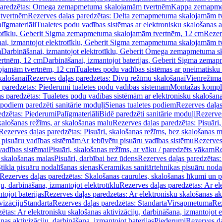
paredzētas: Omega zemapmetuma skalojamām tvertnēm
Kappa zemapme
tvertnēm
Rezerves daļas paredzētas: Delta zemapmetuma skalojamām t
līgmateriāli
Tualetes podu vadības sistēmas ar elektronisku skalošanas a
trotīklu, Geberit Sigma zemapmetuma skalojamām tvertnēm, 12 cm
Rezer
ai, izmantojot elektrotīklu, Geberit Sigma zemapmetuma skalojamām t
m
Darbināšanai, izmantojot elektrotīklu, Geberit Omega zemapmetuma 
ertnēm, 12 cm
Darbināšanai, izmantojot baterijas, Geberit Sigma zem
lojamām tvertnēm, 12 cm
Tualetes podu vadības sistēmas ar pneimatisku 
kalošanai
Rezerves daļas paredzētas: Divu režīmu skalošanai
Vienrežīma
 paredzētas: Piederumi tualetes podu vadības sistēmām
Montāžas kompl
s paredzētas: Tualetes podu vadības sistēmām ar elektronisku skalošana
 podiem paredzēti sanitārie moduļi
Sienas tualetes podiem
Rezerves daļas
edzētas: Piederumi
Palīgmateriāli
Bidē paredzēti sanitārie moduļi
Rezerves
skalošanas režīms, ar skalošanas malu
Rezerves daļas paredzētas: Pisuāri
Rezerves daļas paredzētas: Pisuāri, skalošanas režīms, bez skalošanas m
pisuāru vadības sistēmām
Ar iebūvētu pisuāru vadības sistēmu
Rezerves
vadības sistēmai
Pisuāri, skalošanas režīms, ar vāku / paredzēts vākam
Re
 skalošanas malas
Pisuāri, darbībai bez ūdens
Rezerves daļas paredzētas:
tikla pisuāru nodalīšanas sienas
Keramikas sanitārtehnikas pisuāru noda
Rezerves daļas paredzētas: Skalošanas caurules, skalošanas līkumi un p
u, darbināšana, izmantojot elektrotīklu
Rezerves daļas paredzētas: Ar el
tojot baterijas
Rezerves daļas paredzētas: Ar elektronisku skalošanas akt
vizāciju
Standarta
Rezerves daļas paredzētas: Standarta
Virsapmetuma
Re
ētas: Ar elektronisku skalošanas aktivizāciju, darbināšana, izmantojot e
as aktivizāciju, darbināšana, izmantojot baterijas
Piederumi
Rezerves da