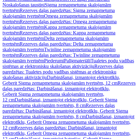
Noskalošanas taustiņi
Sigma zemapmetuma skalojamām
tvertnēm
Rezerves daļas paredzētas: Sigma zemapmetuma
skalojamām tvertnēm
Omega zemapmetuma skalojamām
tvertnēm
Rezerves daļas paredzētas: Omega zemapmetuma
skalojamām tvertnēm
Kappa zemapmetuma skalojamām
tvertnēm
Rezerves daļas paredzētas: Kappa zemapmetuma
skalojamām tvertnēm
Delta zemapmetuma skalojamām
tvertnēm
Rezerves daļas paredzētas: Delta zemapmetuma
skalojamām tvertnēm
Twinline zemapmetuma skalojamām
tvertnēm
Rezerves daļas paredzētas: Twinline zemapmetuma
skalojamām tvertnēm
Piederumi
Palīgmateriāli
Tualetes podu vadības
sistēmas ar elektronisku skalošanas aktivizāciju
Rezerves daļas
paredzētas: Tualetes podu vadības sistēmas ar elektronisku
skalošanas aktivizāciju
Darbināšanai, izmantojot elektrotīklu,
Geberit Sigma zemapmetuma skalojamām tvertnēm, 12 cm
Rezerves
daļas paredzētas: Darbināšanai, izmantojot elektrotīklu,
Geberit Sigma zemapmetuma skalojamām tvertnēm,
12 cm
Darbināšanai, izmantojot elektrotīklu, Geberit Sigma
zemapmetuma skalojamām tvertnēm, 8 cm
Rezerves daļas
paredzētas: Darbināšanai, izmantojot elektrotīklu, Geberit Sigma
zemapmetuma skalojamām tvertnēm, 8 cm
Darbināšanai, izmantojot
elektrotīklu, Geberit Omega zemapmetuma skalojamām tvertnēm,
12 cm
Rezerves daļas paredzētas: Darbināšanai, izmantojot
elektrotīklu, Geberit Omega zemapmetuma skalojamām tvertnēm,
12 cm
Darbināšanai, izmantojot baterijas, Geberit Sigma