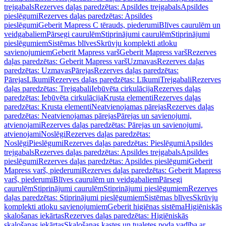
trejgabals
Rezerves daļas paredzētas: Apsildes trejgabals
Apsildes
pieslēgumi
Rezerves daļas paredzētas: Apsildes
pieslēgumi
Geberit Mapress C tērauds, piederumi
Blīves caurulēm un
veidgabaliem
Pārsegi caurulēm
Stiprinājumi caurulēm
Stiprinājumi
pieslēgumiem
Sistēmas blīves
Skrūvju komplekti atloku
savienojumiem
Geberit Mapress varš
Geberit Mapress varš
Rezerves
daļas paredzētas: Geberit Mapress varš
Uzmavas
Rezerves daļas
paredzētas: Uzmavas
Pārejas
Rezerves daļas paredzētas:
Pārejas
Līkumi
Rezerves daļas paredzētas: Līkumi
Trejgabali
Rezerves
daļas paredzētas: Trejgabali
Iebūvēta cirkulācija
Rezerves daļas
paredzētas: Iebūvēta cirkulācija
Krusta elementi
Rezerves daļas
paredzētas: Krusta elementi
Neatvienojamas pārejas
Rezerves daļas
paredzētas: Neatvienojamas pārejas
Pārejas un savienojumi,
atvienojami
Rezerves daļas paredzētas: Pārejas un savienojumi,
atvienojami
Noslēgi
Rezerves daļas paredzētas:
Noslēgi
Pieslēgumi
Rezerves daļas paredzētas: Pieslēgumi
Apsildes
trejgabals
Rezerves daļas paredzētas: Apsildes trejgabals
Apsildes
pieslēgumi
Rezerves daļas paredzētas: Apsildes pieslēgumi
Geberit
Mapress varš, piederumi
Rezerves daļas paredzētas: Geberit Mapress
varš, piederumi
Blīves caurulēm un veidgabaliem
Pārsegi
caurulēm
Stiprinājumi caurulēm
Stiprinājumi pieslēgumiem
Rezerves
daļas paredzētas: Stiprinājumi pieslēgumiem
Sistēmas blīves
Skrūvju
komplekti atloku savienojumiem
Geberit higiēnas sistēma
Higiēniskās
skalošanas iekārtas
Rezerves daļas paredzētas: Higiēniskās
skalošanas iekārtas
Skalošanas kastes un tualetes poda vadība ar