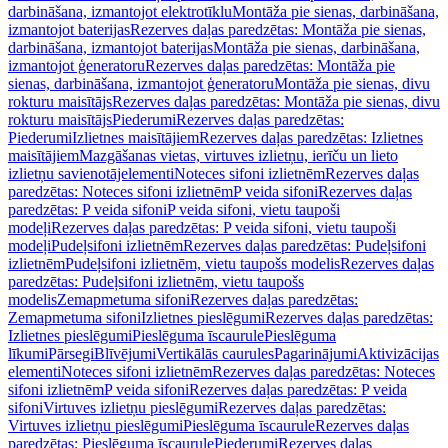
darbināšana, izmantojot elektrotīklu
Montāža pie sienas, darbināšana,
izmantojot baterijas
Rezerves daļas paredzētas: Montāža pie sienas,
darbināšana, izmantojot baterijas
Montāža pie sienas, darbināšana,
izmantojot ģeneratoru
Rezerves daļas paredzētas: Montāža pie
sienas, darbināšana, izmantojot ģeneratoru
Montāža pie sienas, divu
rokturu maisītājs
Rezerves daļas paredzētas: Montāža pie sienas, divu
rokturu maisītājs
Piederumi
Rezerves daļas paredzētas:
Piederumi
Izlietnes maisītājiem
Rezerves daļas paredzētas: Izlietnes
maisītājiem
Mazgāšanas vietas, virtuves izlietņu, ierīču un lieto
izlietņu savienotājelementi
Noteces sifoni izlietnēm
Rezerves daļas
paredzētas: Noteces sifoni izlietnēm
P veida sifoni
Rezerves daļas
paredzētas: P veida sifoni
P veida sifoni, vietu taupoši
modeļi
Rezerves daļas paredzētas: P veida sifoni, vietu taupoši
modeļi
Pudeļsifoni izlietnēm
Rezerves daļas paredzētas: Pudeļsifoni
izlietnēm
Pudeļsifoni izlietnēm, vietu taupošs modelis
Rezerves daļas
paredzētas: Pudeļsifoni izlietnēm, vietu taupošs
modelis
Zemapmetuma sifoni
Rezerves daļas paredzētas:
Zemapmetuma sifoni
Izlietnes pieslēgumi
Rezerves daļas paredzētas:
Izlietnes pieslēgumi
Pieslēguma īscaurule
Pieslēguma
līkumi
Pārsegi
Blīvējumi
Vertikālās caurules
Pagarinājumi
Aktivizācijas
elementi
Noteces sifoni izlietnēm
Rezerves daļas paredzētas: Noteces
sifoni izlietnēm
P veida sifoni
Rezerves daļas paredzētas: P veida
sifoni
Virtuves izlietņu pieslēgumi
Rezerves daļas paredzētas:
Virtuves izlietņu pieslēgumi
Pieslēguma īscaurule
Rezerves daļas
paredzētas: Pieslēguma īscaurule
Piederumi
Rezerves daļas