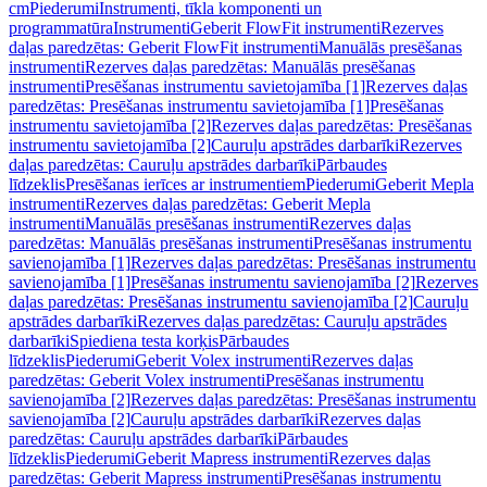
cm
Piederumi
Instrumenti, tīkla komponenti un
programmatūra
Instrumenti
Geberit FlowFit instrumenti
Rezerves
daļas paredzētas: Geberit FlowFit instrumenti
Manuālās presēšanas
instrumenti
Rezerves daļas paredzētas: Manuālās presēšanas
instrumenti
Presēšanas instrumentu savietojamība [1]
Rezerves daļas
paredzētas: Presēšanas instrumentu savietojamība [1]
Presēšanas
instrumentu savietojamība [2]
Rezerves daļas paredzētas: Presēšanas
instrumentu savietojamība [2]
Cauruļu apstrādes darbarīki
Rezerves
daļas paredzētas: Cauruļu apstrādes darbarīki
Pārbaudes
līdzeklis
Presēšanas ierīces ar instrumentiem
Piederumi
Geberit Mepla
instrumenti
Rezerves daļas paredzētas: Geberit Mepla
instrumenti
Manuālās presēšanas instrumenti
Rezerves daļas
paredzētas: Manuālās presēšanas instrumenti
Presēšanas instrumentu
savienojamība [1]
Rezerves daļas paredzētas: Presēšanas instrumentu
savienojamība [1]
Presēšanas instrumentu savienojamība [2]
Rezerves
daļas paredzētas: Presēšanas instrumentu savienojamība [2]
Cauruļu
apstrādes darbarīki
Rezerves daļas paredzētas: Cauruļu apstrādes
darbarīki
Spiediena testa korķis
Pārbaudes
līdzeklis
Piederumi
Geberit Volex instrumenti
Rezerves daļas
paredzētas: Geberit Volex instrumenti
Presēšanas instrumentu
savienojamība [2]
Rezerves daļas paredzētas: Presēšanas instrumentu
savienojamība [2]
Cauruļu apstrādes darbarīki
Rezerves daļas
paredzētas: Cauruļu apstrādes darbarīki
Pārbaudes
līdzeklis
Piederumi
Geberit Mapress instrumenti
Rezerves daļas
paredzētas: Geberit Mapress instrumenti
Presēšanas instrumentu