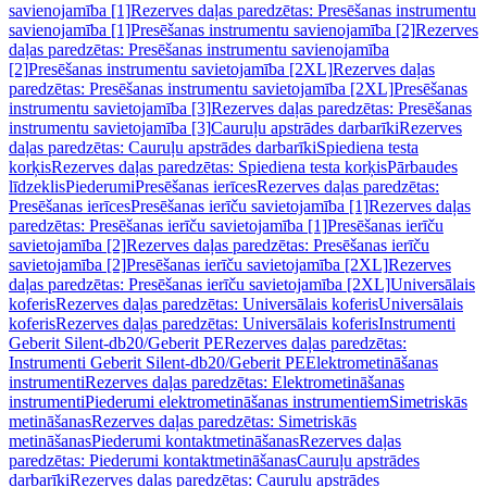
savienojamība [1]
Rezerves daļas paredzētas: Presēšanas instrumentu
savienojamība [1]
Presēšanas instrumentu savienojamība [2]
Rezerves
daļas paredzētas: Presēšanas instrumentu savienojamība
[2]
Presēšanas instrumentu savietojamība [2XL]
Rezerves daļas
paredzētas: Presēšanas instrumentu savietojamība [2XL]
Presēšanas
instrumentu savietojamība [3]
Rezerves daļas paredzētas: Presēšanas
instrumentu savietojamība [3]
Cauruļu apstrādes darbarīki
Rezerves
daļas paredzētas: Cauruļu apstrādes darbarīki
Spiediena testa
korķis
Rezerves daļas paredzētas: Spiediena testa korķis
Pārbaudes
līdzeklis
Piederumi
Presēšanas ierīces
Rezerves daļas paredzētas:
Presēšanas ierīces
Presēšanas ierīču savietojamība [1]
Rezerves daļas
paredzētas: Presēšanas ierīču savietojamība [1]
Presēšanas ierīču
savietojamība [2]
Rezerves daļas paredzētas: Presēšanas ierīču
savietojamība [2]
Presēšanas ierīču savietojamība [2XL]
Rezerves
daļas paredzētas: Presēšanas ierīču savietojamība [2XL]
Universālais
koferis
Rezerves daļas paredzētas: Universālais koferis
Universālais
koferis
Rezerves daļas paredzētas: Universālais koferis
Instrumenti
Geberit Silent-db20/Geberit PE
Rezerves daļas paredzētas:
Instrumenti Geberit Silent-db20/Geberit PE
Elektrometināšanas
instrumenti
Rezerves daļas paredzētas: Elektrometināšanas
instrumenti
Piederumi elektrometināšanas instrumentiem
Simetriskās
metināšanas
Rezerves daļas paredzētas: Simetriskās
metināšanas
Piederumi kontaktmetināšanas
Rezerves daļas
paredzētas: Piederumi kontaktmetināšanas
Cauruļu apstrādes
darbarīki
Rezerves daļas paredzētas: Cauruļu apstrādes