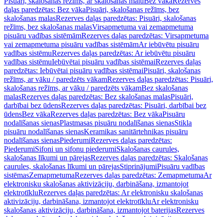
Pisuāri, skalošanas režīms, ar skalošanas malu
Bez vāka
Rezerves
daļas paredzētas: Bez vāka
Pisuāri, skalošanas režīms, bez
skalošanas malas
Rezerves daļas paredzētas: Pisuāri, skalošanas
režīms, bez skalošanas malas
Virsapmetuma vai zemapmetuma
pisuāru vadības sistēmām
Rezerves daļas paredzētas: Virsapmetuma
vai zemapmetuma pisuāru vadības sistēmām
Ar iebūvētu pisuāru
vadības sistēmu
Rezerves daļas paredzētas: Ar iebūvētu pisuāru
vadības sistēmu
Iebūvētai pisuāru vadības sistēmai
Rezerves daļas
paredzētas: Iebūvētai pisuāru vadības sistēmai
Pisuāri, skalošanas
režīms, ar vāku / paredzēts vākam
Rezerves daļas paredzētas: Pisuāri,
skalošanas režīms, ar vāku / paredzēts vākam
Bez skalošanas
malas
Rezerves daļas paredzētas: Bez skalošanas malas
Pisuāri,
darbībai bez ūdens
Rezerves daļas paredzētas: Pisuāri, darbībai bez
ūdens
Bez vāka
Rezerves daļas paredzētas: Bez vāka
Pisuāru
nodalīšanas sienas
Plastmasas pisuāru nodalīšanas sienas
Stikla
pisuāru nodalīšanas sienas
Keramikas sanitārtehnikas pisuāru
nodalīšanas sienas
Piederumi
Rezerves daļas paredzētas:
Piederumi
Sifoni un sifonu piederumi
Skalošanas caurules,
skalošanas līkumi un pārejas
Rezerves daļas paredzētas: Skalošanas
caurules, skalošanas līkumi un pārejas
Stiprinājumi
Pisuāru vadības
sistēmas
Zemapmetuma
Rezerves daļas paredzētas: Zemapmetuma
Ar
elektronisku skalošanas aktivizāciju, darbināšana, izmantojot
elektrotīklu
Rezerves daļas paredzētas: Ar elektronisku skalošanas
aktivizāciju, darbināšana, izmantojot elektrotīklu
Ar elektronisku
skalošanas aktivizāciju, darbināšana, izmantojot baterijas
Rezerves