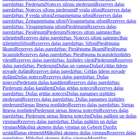
paredzētas: Piederumi
Noteces sifonu piederumi
Rezerves daļas
paredzētas: Noteces sifonu piederumi
P veida sifoni
Rezerves daļas
paredzētas: P veida sifoni
Zemapmetuma sifoni
Rezerves daļas
paredzētas: Zemapmetuma sifoni
Virsapmetuma sifoni
Rezerves daļas
paredzētas: Virsapmetuma sifoni
Pieslēgumi
Rezerves daļas
paredzētas: Pieslēgumi
Piederumi
Noteces sifoni saimniecības
izlietnēm
Rezerves daļas paredzētas: Noteces sifoni saimniecības
izlietnēm
Sifoni
Rezerves daļas paredzētas: Sifoni
Pieslēguma
līkumi
Rezerves daļas paredzētas: Pieslēguma līkumi
Pieslēguma
īscaurule
Rezerves daļas paredzētas: Pieslēguma īscaurule
Izplūdes
vārsti
Rezerves daļas paredzētas: Izplūdes vārsti
Piederumi
Rezerves
daļas paredzētas: Piederumi
Dušas un vannas
Dušas
Grīdas ūdens
novade dušām
Rezerves daļas paredzētas: Grīdas ūdens novade
dušām
Dušas noteces
Rezerves daļas paredzētas: Dušas
noteces
Piederumi dušas kanāliem
Rezerves daļas paredzētas:
Piederumi dušas kanāliem
Dušas grīdas noteces
Rezerves daļas
paredzētas: Dušas grīdas noteces
Dušas pamatnes izplūdes
piederumi
Rezerves daļas paredzētas: Dušas pamatnes izplūdes
piederumi
Sienas līmeņa noplūdes
Rezerves daļas paredzētas: Sienas
līmeņa noplūdes
Piederumi sienas līmeņa notecēm
Rezerves daļas
paredzētas: Piederumi sienas līmeņa notecēm
Dušas paliktņi un dušas
virsmas
Rezerves daļas paredzētas: Dušas paliktņi un dušas
virsmas
Mākslīgā akmens dušas virsmas un Geberit Duofix
uzstādīšanas elementi
Mākslīgā akmens dušas virsmas
Rezerves daļas
paredzētas: Mākslīgā akmens dušas virsmas
Montāžas