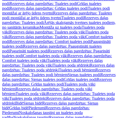
podi
Rezerves daļas paredzētas: Tualetes podi
Grīdas tualetes
podi
Rezerves daļas paredzētas: Grīdas tualetes podi
Tualetes podi
montāžai ar ārējo ūdens tvertni
Rezerves daļas paredzētas: Tualetes
podi montāžai ar ārējo ūdens tvertni
Tualetes podi
Rezerves daļas
paredzētas: Tualetes podi
Ārējās skalojamās tvertnes tualetes podiem,
no sanitārās keramikas
Montāža uz tualetes poda
Tualetes poda
vāki
Rezerves daļas paredzētas: Tualetes poda vāki
Tualetes poda
vāki
Rezerves daļas paredzētas: Tualetes poda vāki
Comfort tualetes
podi
Rezerves daļas paredzētas: Comfort tualetes podi
Paaugstināti
tualetes podi
Rezerves daļas paredzētas: Paaugstināti tualetes
podi
Pagarināti tualetes podi
Rezerves daļas paredzētas: Pagarināti
tualetes podi
Comfort tualetes poda vāki
Rezerves daļas paredzētas:
Comfort tualetes poda vāki
Tualetes poda vāki
Rezerves daļas
paredzētas: Tualetes poda vāki
Tualetes poda sēdriņķi
Rezerves daļas
paredzētas: Tualetes poda sēdriņķi
Tualetes podi bērniem
Rezerves
daļas paredzētas: Tualetes podi bērniem
Sienas tualetes podi
Rezerves
daļas paredzētas: Sienas tualetes podi
Grīdas tualetes podi
Rezerves
daļas paredzētas: Grīdas tualetes podi
Tualetes podu vāki
bērniem
Rezerves daļas paredzētas: Tualetes podu vāki
bērniem
Tualetes poda vāki
Rezerves daļas paredzētas: Tualetes poda
vāki
Tualetes poda sēdriņķi
Rezerves daļas paredzētas: Tualetes poda
sēdriņķi
Bidē
Sienas bidē
Rezerves daļas paredzētas: Sienas
bidē
Grīdas bidē
Piederumi
Rezerves daļas paredzētas:
Piederumi
Noskalošanas taustiņi un tualetes poda
vadība
Noskalošanas taustiņi
Rezerves daļas paredzētas: