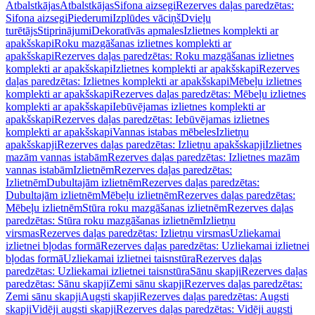
Atbalstkājas
Atbalstkājas
Sifona aizsegi
Rezerves daļas paredzētas:
Sifona aizsegi
Piederumi
Izplūdes vāciņš
Dvieļu
turētājs
Stiprinājumi
Dekoratīvās apmales
Izlietnes komplekti ar
apakšskapi
Roku mazgāšanas izlietnes komplekti ar
apakšskapi
Rezerves daļas paredzētas: Roku mazgāšanas izlietnes
komplekti ar apakšskapi
Izlietnes komplekti ar apakšskapi
Rezerves
daļas paredzētas: Izlietnes komplekti ar apakšskapi
Mēbeļu izlietnes
komplekti ar apakšskapi
Rezerves daļas paredzētas: Mēbeļu izlietnes
komplekti ar apakšskapi
Iebūvējamas izlietnes komplekti ar
apakšskapi
Rezerves daļas paredzētas: Iebūvējamas izlietnes
komplekti ar apakšskapi
Vannas istabas mēbeles
Izlietņu
apakšskapji
Rezerves daļas paredzētas: Izlietņu apakšskapji
Izlietnes
mazām vannas istabām
Rezerves daļas paredzētas: Izlietnes mazām
vannas istabām
Izlietnēm
Rezerves daļas paredzētas:
Izlietnēm
Dubultajām izlietnēm
Rezerves daļas paredzētas:
Dubultajām izlietnēm
Mēbeļu izlietnēm
Rezerves daļas paredzētas:
Mēbeļu izlietnēm
Stūra roku mazgāšanas izlietnēm
Rezerves daļas
paredzētas: Stūra roku mazgāšanas izlietnēm
Izlietņu
virsmas
Rezerves daļas paredzētas: Izlietņu virsmas
Uzliekamai
izlietnei bļodas formā
Rezerves daļas paredzētas: Uzliekamai izlietnei
bļodas formā
Uzliekamai izlietnei taisnstūra
Rezerves daļas
paredzētas: Uzliekamai izlietnei taisnstūra
Sānu skapji
Rezerves daļas
paredzētas: Sānu skapji
Zemi sānu skapji
Rezerves daļas paredzētas:
Zemi sānu skapji
Augsti skapji
Rezerves daļas paredzētas: Augsti
skapji
Vidēji augsti skapji
Rezerves daļas paredzētas: Vidēji augsti