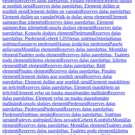
elementi
Rezerves daļas paredzētas: Pisuāru elementi
Elementi dušām
ar noplūdi sienā
Rezerves daļas paredzētas: Elementi dušām ar
noplūdi sienā
Elementi dušām un vannām
Rezerves daļas paredzētas:
Elementi dušām un vannām
Walk-in dušas sienu elementi
Elementi
saimniecības izlietnēm
Rezerves daļas paredzētas: Elementi
saimniecības izlietnēm
Konsoļu slodzes elementi
Rezerves daļas
paredzētas: Konsoļu slodzes elementi
Piederumi
Rezerves daļas
paredzētas: Piederumi
Geberit GIS
Sienas sistēmas
Stiprināšanas
sistēmas
Sagatavju piederumi
Skaņas izolācijas piederumi
Paneļu
apšuvums
Montāžas elementi
Rezerves daļas paredzētas: Montāžas
elementi
Tualetes podu elementi
Rezerves daļas paredzētas: Tualetes
podu elementi
Izlietņu elementi
Rezerves daļas paredzētas: Izlietņu
elementi
Bidē elementi
Rezerves daļas paredzētas: Bidē
elementi
Pisuāru elementi
Rezerves daļas paredzētas: Pisuāru
elementi
Elementi dušām arar noplūdi sienā
Rezerves daļas
paredzētas: Elementi dušām arar noplūdi sienā
Elementi maisītājiem
un ierīcēm
Rezerves daļas paredzētas: Elementi maisītājiem un
ierīcēm
Elementi veļas un trauku mazgājamām mašīnām
Rezerves
daļas paredzētas: Elementi veļas un trauku mazgājamām
mašīnām
Konsoļu slodzes elementi
Piederumi
Rezerves daļas
paredzētas: Piederumi
Piederumi
Rezerves daļas paredzētas:
Piederumi
Sistēmas sienām
Rezerves daļas paredzētas: Sistēmas
sienām
Padeves sistēmām
Ūdens novadei
Geberit Kombifix
Montāžas
elementi
Rezerves daļas paredzētas: Montāžas elementi
Tualetes podu
elementi
Rezerves daļas paredzētas: Tualetes podu elementi
Izlietņu