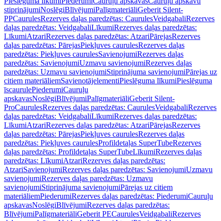
Pieslēguma līkumi
Piederumi
Cauruļu apskavas
Cauruļu apskavu
stiprinājumi
Noslēgi
Blīvējumi
Palīgmateriāli
Geberit Silent-
PP
Caurules
Rezerves daļas paredzētas: Caurules
Veidgabali
Rezerves
daļas paredzētas: Veidgabali
Līkumi
Rezerves daļas paredzētas:
Līkumi
Atzari
Rezerves daļas paredzētas: Atzari
Pārejas
Rezerves
daļas paredzētas: Pārejas
Piekļuves caurules
Rezerves daļas
paredzētas: Piekļuves caurules
Savienojumi
Rezerves daļas
paredzētas: Savienojumi
Uzmavu savienojumi
Rezerves daļas
paredzētas: Uzmavu savienojumi
Stiprinājuma savienojumi
Pārejas uz
citiem materiāliem
Savienotājelementi
Pieslēguma līkumi
Pieslēguma
īscaurule
Piederumi
Cauruļu
apskavas
Noslēgi
Blīvējumi
Palīgmateriāli
Geberit Silent-
Pro
Caurules
Rezerves daļas paredzētas: Caurules
Veidgabali
Rezerves
daļas paredzētas: Veidgabali
Līkumi
Rezerves daļas paredzētas:
Līkumi
Atzari
Rezerves daļas paredzētas: Atzari
Pārejas
Rezerves
daļas paredzētas: Pārejas
Piekļuves caurules
Rezerves daļas
paredzētas: Piekļuves caurules
Profildetaļas SuperTube
Rezerves
daļas paredzētas: Profildetaļas SuperTube
Līkumi
Rezerves daļas
paredzētas: Līkumi
Atzari
Rezerves daļas paredzētas:
Atzari
Savienojumi
Rezerves daļas paredzētas: Savienojumi
Uzmavu
savienojumi
Rezerves daļas paredzētas: Uzmavu
savienojumi
Stiprinājuma savienojumi
Pārejas uz citiem
materiāliem
Piederumi
Rezerves daļas paredzētas: Piederumi
Cauruļu
apskavas
Noslēgi
Blīvējumi
Rezerves daļas paredzētas:
Blīvējumi
Palīgmateriāli
Geberit PE
Caurules
Veidgabali
Rezerves