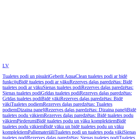
LV
Tualetes podi un pisuāri
Geberit AquaClean tualetes podi ar bidē
funkciju
Bidē tualetes podi ar vāku
Rezerves daļas paredzētas: Bidē
tualetes podi ar vāku
Sienas tualetes podi
Rezerves daļas paredzētas:
Sienas tualetes podi
Grīdas tualetes podi
Rezerves daļas paredzētas:
Grīdas tualetes podi
Bidē vāki
Rezerves daļas paredzētas: Bidē
vāki
Tualetes podiem
Rezerves daļas paredzētas: Tualetes
podiem
Dizaina paneļi
Rezerves daļas paredzētas: Dizaina paneļi
Bidē
tualetes podu vākiem
Rezerves daļas paredzētas: Bidē tualetes podu
vākiem
Piederumi
Bidē tualetes podu un vāku komplektiem
Bidē
tualetes podu vākiem
Bidē vāku un bidē tualetes podu un vāku
komplektiem
Palīgmateriāli
Tualetes podi un tualetes poda vāki
Sienas
tualetes podi
Rezerves daļas paredzētas: Sienas tualetes podi
Tualetes