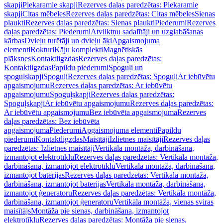
skapji
Piekaramie skapji
Rezerves daļas paredzētas: Piekaramie
skapji
Citas mēbeles
Rezerves daļas paredzētas: Citas mēbeles
Sienas
plaukti
Rezerves daļas paredzētas: Sienas plaukti
Piederumi
Rezerves
daļas paredzētas: Piederumi
Atvilktņu sadalītāji un uzglabāšanas
kārbas
Dvieļu turētāji un dvieļu āķi
Apgaismojuma
elementi
Rokturi
Kāju komplekti
Magnētiskās
plāksnes
Kontaktligzdas
Rezerves daļas paredzētas:
Kontaktligzdas
Papildu piederumi
Spoguļi un
spoguļskapji
Spoguļi
Rezerves daļas paredzētas: Spoguļi
Ar iebūvētu
apgaismojumu
Rezerves daļas paredzētas: Ar iebūvētu
apgaismojumu
Spoguļskapji
Rezerves daļas paredzētas:
Spoguļskapji
Ar iebūvētu apgaismojumu
Rezerves daļas paredzētas:
Ar iebūvētu apgaismojumu
Bez iebūvēta apgaismojuma
Rezerves
daļas paredzētas: Bez iebūvēta
apgaismojuma
Piederumi
Apgaismojuma elementi
Papildu
piederumi
Kontaktligzdas
Maisītāji
Izlietnes maisītāji
Rezerves daļas
paredzētas: Izlietnes maisītāji
Vertikāla montāža, darbināšana,
izmantojot elektrotīklu
Rezerves daļas paredzētas: Vertikāla montāža,
darbināšana, izmantojot elektrotīklu
Vertikāla montāža, darbināšana,
izmantojot baterijas
Rezerves daļas paredzētas: Vertikāla montāža,
darbināšana, izmantojot baterijas
Vertikāla montāža, darbināšana,
izmantojot ģeneratoru
Rezerves daļas paredzētas: Vertikāla montāža,
darbināšana, izmantojot ģeneratoru
Vertikāla montāža, vienas sviras
maisītājs
Montāža pie sienas, darbināšana, izmantojot
elektrotīklu
Rezerves daļas paredzētas: Montāža pie sienas,