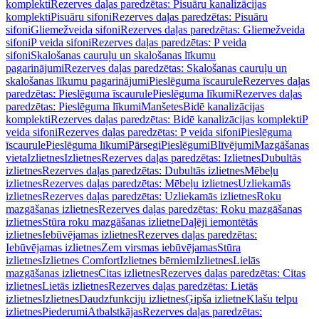
komplekti
Rezerves daļas paredzētas: Pisuāru kanalizācijas
komplekti
Pisuāru sifoni
Rezerves daļas paredzētas: Pisuāru
sifoni
Gliemežveida sifoni
Rezerves daļas paredzētas: Gliemežveida
sifoni
P veida sifoni
Rezerves daļas paredzētas: P veida
sifoni
Skalošanas cauruļu un skalošanas līkumu
pagarinājumi
Rezerves daļas paredzētas: Skalošanas cauruļu un
skalošanas līkumu pagarinājumi
Pieslēguma īscaurule
Rezerves daļas
paredzētas: Pieslēguma īscaurule
Pieslēguma līkumi
Rezerves daļas
paredzētas: Pieslēguma līkumi
Manšetes
Bidē kanalizācijas
komplekti
Rezerves daļas paredzētas: Bidē kanalizācijas komplekti
P
veida sifoni
Rezerves daļas paredzētas: P veida sifoni
Pieslēguma
īscaurule
Pieslēguma līkumi
Pārsegi
Pieslēgumi
Blīvējumi
Mazgāšanas
vieta
Izlietnes
Izlietnes
Rezerves daļas paredzētas: Izlietnes
Dubultās
izlietnes
Rezerves daļas paredzētas: Dubultās izlietnes
Mēbeļu
izlietnes
Rezerves daļas paredzētas: Mēbeļu izlietnes
Uzliekamās
izlietnes
Rezerves daļas paredzētas: Uzliekamās izlietnes
Roku
mazgāšanas izlietnes
Rezerves daļas paredzētas: Roku mazgāšanas
izlietnes
Stūra roku mazgāšanas izlietne
Daļēji iemontētās
izlietnes
Iebūvējamas izlietnes
Rezerves daļas paredzētas:
Iebūvējamas izlietnes
Zem virsmas iebūvējamas
Stūra
izlietnes
Izlietnes Comfort
Izlietnes bērniem
Izlietnes
Lielās
mazgāšanas izlietnes
Citas izlietnes
Rezerves daļas paredzētas: Citas
izlietnes
Lietās izlietnes
Rezerves daļas paredzētas: Lietās
izlietnes
Izlietnes
Daudzfunkciju izlietnes
Ģipša izlietne
Klašu telpu
izlietnes
Piederumi
Atbalstkājas
Rezerves daļas paredzētas: