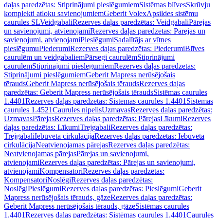
daļas paredzētas: Stiprinājumi pieslēgumiem
Sistēmas blīves
Skrūvju
komplekti atloku savienojumiem
Geberit Volex
Apsildes sistēmu
caurules SL
Veidgabali
Rezerves daļas paredzētas: Veidgabali
Pārejas
un savienojumi, atvienojami
Rezerves daļas paredzētas: Pārejas un
savienojumi, atvienojami
Pieslēgumi
Sadalītājs ar vītnes
pieslēgumu
Piederumi
Rezerves daļas paredzētas: Piederumi
Blīves
caurulēm un veidgabaliem
Pārsegi caurulēm
Stiprinājumi
caurulēm
Stiprinājumi pieslēgumiem
Rezerves daļas paredzētas:
Stiprinājumi pieslēgumiem
Geberit Mapress nerūsējošais
tērauds
Geberit Mapress nerūsējošais tērauds
Rezerves daļas
paredzētas: Geberit Mapress nerūsējošais tērauds
Sistēmas caurules
1.4401
Rezerves daļas paredzētas: Sistēmas caurules 1.4401
Sistēmas
caurules 1.4521
Caurules nipelis
Uzmavas
Rezerves daļas paredzētas:
Uzmavas
Pārejas
Rezerves daļas paredzētas: Pārejas
Līkumi
Rezerves
daļas paredzētas: Līkumi
Trejgabali
Rezerves daļas paredzētas:
Trejgabali
Iebūvēta cirkulācija
Rezerves daļas paredzētas: Iebūvēta
cirkulācija
Neatvienojamas pārejas
Rezerves daļas paredzētas:
Neatvienojamas pārejas
Pārejas un savienojumi,
atvienojami
Rezerves daļas paredzētas: Pārejas un savienojumi,
atvienojami
Kompensatori
Rezerves daļas paredzētas:
Kompensatori
Noslēgi
Rezerves daļas paredzētas:
Noslēgi
Pieslēgumi
Rezerves daļas paredzētas: Pieslēgumi
Geberit
Mapress nerūsējošais tērauds, gāze
Rezerves daļas paredzētas:
Geberit Mapress nerūsējošais tērauds, gāze
Sistēmas caurules
1.4401
Rezerves daļas paredzētas: Sistēmas caurules 1.4401
Caurules