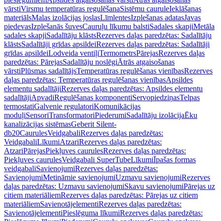
vārsti
Virsmu temperatūras regulēšana
Sistēmu caurule
Ieklāšanas
materiāls
Malas izolācijas joslas
Līmlentes
Izplešanas adatas
Javas
piedevas
Izplešanās šuves
Cauruļu līkumu balsti
Sadales skapji
Metāla
sadales skapji
Sadalītāju klāsts
Rezerves daļas paredzētas: Sadalītāju
klāsts
Sadalītāji grīdas apsildei
Rezerves daļas paredzētas: Sadalītāji
grīdas apsildei
Lodveida ventiļi
Termometrs
Pārejas
Rezerves daļas
paredzētas: Pārejas
Sadalītāju noslēgi
Ātrās atgaisošanas
vārsti
Plūsmas sadalītājs
Temperatūras regulēšanas vienības
Rezerves
daļas paredzētas: Temperatūras regulēšanas vienības
Apsildes
elementu sadalītāji
Rezerves daļas paredzētas: Apsildes elementu
sadalītāji
Apvadi
Regulēšanas komponenti
Servopiedziņas
Telpas
termostati
Galvenie regulatori
Komunikācijas
moduļi
Sensori
Transformatori
Piederumi
Sadalītāju izolācija
Ēku
kanalizācijas sistēmas
Geberit Silent-
db20
Caurules
Veidgabali
Rezerves daļas paredzētas:
Veidgabali
Līkumi
Atzari
Rezerves daļas paredzētas:
Atzari
Pārejas
Piekļuves caurules
Rezerves daļas paredzētas:
Piekļuves caurules
Veidgabali SuperTube
Līkumi
Īpašas formas
veidgabali
Savienojumi
Rezerves daļas paredzētas:
Savienojumi
Metināmie savienojumi
Uzmavu savienojumi
Rezerves
daļas paredzētas: Uzmavu savienojumi
Skavu savienojumi
Pārejas uz
citiem materiāliem
Rezerves daļas paredzētas: Pārejas uz citiem
materiāliem
Savienotājelementi
Rezerves daļas paredzētas:
Savienotājelementi
Pieslēguma līkumi
Rezerves daļas paredzētas: