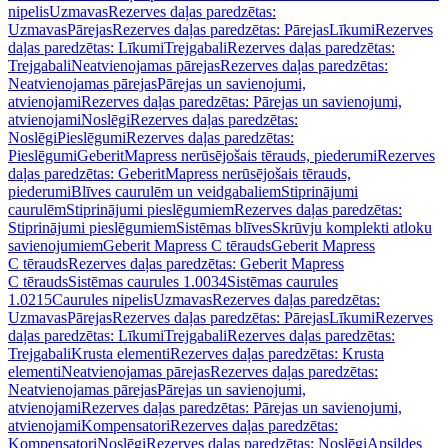
nipelis
Uzmavas
Rezerves daļas paredzētas:
Uzmavas
Pārejas
Rezerves daļas paredzētas: Pārejas
Līkumi
Rezerves
daļas paredzētas: Līkumi
Trejgabali
Rezerves daļas paredzētas:
Trejgabali
Neatvienojamas pārejas
Rezerves daļas paredzētas:
Neatvienojamas pārejas
Pārejas un savienojumi,
atvienojami
Rezerves daļas paredzētas: Pārejas un savienojumi,
atvienojami
Noslēgi
Rezerves daļas paredzētas:
Noslēgi
Pieslēgumi
Rezerves daļas paredzētas:
Pieslēgumi
GeberitMapress nerūsējošais tērauds, piederumi
Rezerves
daļas paredzētas: GeberitMapress nerūsējošais tērauds,
piederumi
Blīves caurulēm un veidgabaliem
Stiprinājumi
caurulēm
Stiprinājumi pieslēgumiem
Rezerves daļas paredzētas:
Stiprinājumi pieslēgumiem
Sistēmas blīves
Skrūvju komplekti atloku
savienojumiem
Geberit Mapress C tērauds
Geberit Mapress
C tērauds
Rezerves daļas paredzētas: Geberit Mapress
C tērauds
Sistēmas caurules 1.0034
Sistēmas caurules
1.0215
Caurules nipelis
Uzmavas
Rezerves daļas paredzētas:
Uzmavas
Pārejas
Rezerves daļas paredzētas: Pārejas
Līkumi
Rezerves
daļas paredzētas: Līkumi
Trejgabali
Rezerves daļas paredzētas:
Trejgabali
Krusta elementi
Rezerves daļas paredzētas: Krusta
elementi
Neatvienojamas pārejas
Rezerves daļas paredzētas:
Neatvienojamas pārejas
Pārejas un savienojumi,
atvienojami
Rezerves daļas paredzētas: Pārejas un savienojumi,
atvienojami
Kompensatori
Rezerves daļas paredzētas:
Kompensatori
Noslēgi
Rezerves daļas paredzētas: Noslēgi
Apsildes