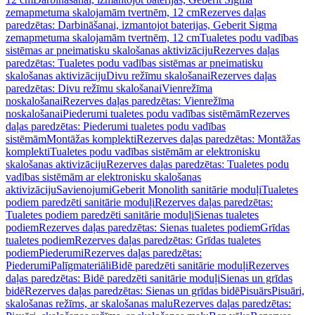
zemapmetuma skalojamām tvertnēm, 12 cm
Rezerves daļas
paredzētas: Darbināšanai, izmantojot baterijas, Geberit Sigma
zemapmetuma skalojamām tvertnēm, 12 cm
Tualetes podu vadības
sistēmas ar pneimatisku skalošanas aktivizāciju
Rezerves daļas
paredzētas: Tualetes podu vadības sistēmas ar pneimatisku
skalošanas aktivizāciju
Divu režīmu skalošanai
Rezerves daļas
paredzētas: Divu režīmu skalošanai
Vienrežīma
noskalošanai
Rezerves daļas paredzētas: Vienrežīma
noskalošanai
Piederumi tualetes podu vadības sistēmām
Rezerves
daļas paredzētas: Piederumi tualetes podu vadības
sistēmām
Montāžas komplekti
Rezerves daļas paredzētas: Montāžas
komplekti
Tualetes podu vadības sistēmām ar elektronisku
skalošanas aktivizāciju
Rezerves daļas paredzētas: Tualetes podu
vadības sistēmām ar elektronisku skalošanas
aktivizāciju
Savienojumi
Geberit Monolith sanitārie moduļi
Tualetes
podiem paredzēti sanitārie moduļi
Rezerves daļas paredzētas:
Tualetes podiem paredzēti sanitārie moduļi
Sienas tualetes
podiem
Rezerves daļas paredzētas: Sienas tualetes podiem
Grīdas
tualetes podiem
Rezerves daļas paredzētas: Grīdas tualetes
podiem
Piederumi
Rezerves daļas paredzētas:
Piederumi
Palīgmateriāli
Bidē paredzēti sanitārie moduļi
Rezerves
daļas paredzētas: Bidē paredzēti sanitārie moduļi
Sienas un grīdas
bidē
Rezerves daļas paredzētas: Sienas un grīdas bidē
Pisuārs
Pisuāri,
skalošanas režīms, ar skalošanas malu
Rezerves daļas paredzētas: