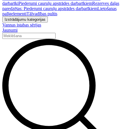
darbarīki
Piederumi cauruļu apstrādes darbarīkiem
Rezerves daļas
paredzētas: Piederumi cauruļu apstrādes darbarīkiem
Lietošanas
palīgelementi
Tālvadības pultis
Izstrādājumu kategorijas
Vannas istabas sērijas
Jaunumi