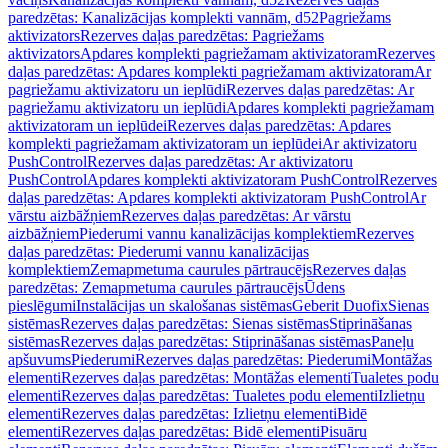
paredzētas: Kanalizācijas komplekti vannām, d52
Pagriežams
aktivizators
Rezerves daļas paredzētas: Pagriežams
aktivizators
Apdares komplekti pagriežamam aktivizatoram
Rezerves
daļas paredzētas: Apdares komplekti pagriežamam aktivizatoram
Ar
pagriežamu aktivizatoru un ieplūdi
Rezerves daļas paredzētas: Ar
pagriežamu aktivizatoru un ieplūdi
Apdares komplekti pagriežamam
aktivizatoram un ieplūdei
Rezerves daļas paredzētas: Apdares
komplekti pagriežamam aktivizatoram un ieplūdei
Ar aktivizatoru
PushControl
Rezerves daļas paredzētas: Ar aktivizatoru
PushControl
Apdares komplekti aktivizatoram PushControl
Rezerves
daļas paredzētas: Apdares komplekti aktivizatoram PushControl
Ar
vārstu aizbāžņiem
Rezerves daļas paredzētas: Ar vārstu
aizbāžņiem
Piederumi vannu kanalizācijas komplektiem
Rezerves
daļas paredzētas: Piederumi vannu kanalizācijas
komplektiem
Zemapmetuma caurules pārtraucējs
Rezerves daļas
paredzētas: Zemapmetuma caurules pārtraucējs
Ūdens
pieslēgumi
Instalācijas un skalošanas sistēmas
Geberit Duofix
Sienas
sistēmas
Rezerves daļas paredzētas: Sienas sistēmas
Stiprināšanas
sistēmas
Rezerves daļas paredzētas: Stiprināšanas sistēmas
Paneļu
apšuvums
Piederumi
Rezerves daļas paredzētas: Piederumi
Montāžas
elementi
Rezerves daļas paredzētas: Montāžas elementi
Tualetes podu
elementi
Rezerves daļas paredzētas: Tualetes podu elementi
Izlietņu
elementi
Rezerves daļas paredzētas: Izlietņu elementi
Bidē
elementi
Rezerves daļas paredzētas: Bidē elementi
Pisuāru