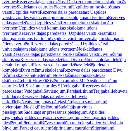
tvertnes
Rezerves daļas paredzētas: Delta zemapmetuma skalojamās
tvertnes
Skalošanas caurules
Piederumi
Uzpildes un noskalošanas
vārsti
Uzpildes vārsti
Rezerves daļas paredzētas: Uzpildes
vārsti
Uzpildes vārsti zemapmetuma skalojamām tvertnēm
Rezerves
daļas paredzētas: Uzpildes vārsti zemapmetuma skalojamām
tvertnēm
Uzpildes vārsti keramikas skalojamā ūdens
tvertnēm
Rezerves daļas paredzētas: Uzpildes vārsti keramikas
skalojamā ūdens tvertnēm
Uzpildes vārsti universālajām skalojamā
ūdens tvertnēm
Rezerves daļas paredzētas: Uzpildes vārsti
universālajām skalojamā ūdens tvertnēm
Noskalošanas
vārsti
Rezerves daļas paredzētas: Noskalošanas vārsti
Divu režīmu
skalošana
Rezerves daļas paredzētas: Divu režīmu skalošana
Iekšējo
detaļu komplekti
Rezerves daļas paredzētas: Iekšējo detaļu
komplekti
Divu režīmu skalošana
Rezerves daļas paredzētas: Divu
režīmu skalošana
Piederumi
Noskalošanas pogas
Padeves
sistēmas
Geberit FlowFit
Sistēmu caurules ML
Apsildes sistēmu
caurules ML
Sistēmu caurules SL
Veidgabali
Rezerves daļas
paredzētas: Veidgabali
Savienojumi
Pārejas
Līkumi
Trejgabali
Iebūvēta
cirkulācija
Rezerves daļas paredzētas: Iebūvēta
cirkulācija
Neatvienojamas pārejas
Pārejas un savienojumi,
atvienojami
Noslēgi
Pieslēgumi
Sadalītājs ar vītnes
pieslēgumu
Sadalītājs ar presēšanas pieslēgumu
Apsildes
trejgabals
Apsildes pārejas un savienojumi, atvienojami
Apsildes
pieslēgumi
Piederumi
Blīves caurulēm un veidgabaliem
Veidgabalu
blīvējumi
Pārsegi caurulēm
Stiprinājumi caurulēm
Stiprinājumi