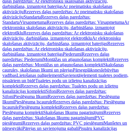
daļas paredzētas: Ar elektronisku skalošanas aktivizāciju,
darbināšana, izmantojot baterijas
Ar pneimatisku skalošanas
aktivizāciju
Rezerves daļas paredzētas: Ar pneimatisku skalošanas
aktivizāciju
Standarta
Rezerves daļas paredzētas:
Standarta
Virsapmetuma
Rezerves daļas paredzētas: Virsapmetuma
Ar
elektronisku skalošanas aktivizāciju, darbināšana, izmantojot
elektrotīklu
Rezerves daļas paredzētas: Ar elektronisku skalošanas
aktivizāciju, darbināšana, izmantojot elektrotīklu
Ar elektronisku
skalošanas aktivizāciju, darbināšana, izmantojot baterijas
Rezerves
daļas paredzētas: Ar elektronisku skalošanas aktivizāciju,
darbināšana, izmantojot baterijas
Piederumi
Rezerves daļas
paredzētas: Piederumi
Montāžas un atjaunošanas komplekti
Rezerves
daļas paredzētas: Montāžas un atjaunošanas komplekti
Skalošanas
caurules, skalošanas līkumi un pārejas
Pārsegplāksnes
Iebūvētas
vadības
Lietošanas palīgelementi
Savienotājelementi tualetes podiem,
pisuāriem un bidē
Tualetes podu un izlietņu kanalizācijas
komplekti
Rezerves daļas paredzētas: Tualetes podu un izlietņu
kanalizācijas komplekti
Sifoni
Rezerves daļas paredzētas:
Sifoni
Pieslēguma līkumi
Rezerves daļas paredzētas: Pieslēguma
līkumi
Pieslēguma īscaurule
Rezerves daļas paredzētas: Pieslēguma
īscaurule
Pieslēguma komplekti
Rezerves daļas paredzētas:
Pieslēguma komplekti
Skalošanas līkumu pagarinājumi
Rezerves
daļas paredzētas: Skalošanas līkumu pagarinājumi
PVC
pieslēgumi
Rezerves daļas paredzētas: PVC pieslēgumi
Manšetes un
pārsegvāki
Pārejas un savienojuma gabali
Pisuāru kanalizācijas