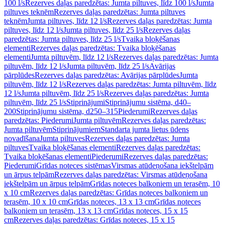
100 l/s
Rezerves daļas paredzētas: Jumta piltuves, līdz 100 l/s
Jumta
piltuves teknēm
Rezerves daļas paredzētas: Jumta piltuves
teknēm
Jumta piltuves, līdz 12 l/s
Rezerves daļas paredzētas: Jumta
piltuves, līdz 12 l/s
Jumta piltuves, līdz 25 l/s
Rezerves daļas
paredzētas: Jumta piltuves, līdz 25 l/s
Tvaika bloķēšanas
elementi
Rezerves daļas paredzētas: Tvaika bloķēšanas
elementi
Jumta piltuvēm, līdz 12 l/s
Rezerves daļas paredzētas: Jumta
piltuvēm, līdz 12 l/s
Jumta piltuvēm, līdz 25 l/s
Avārijas
pārplūdes
Rezerves daļas paredzētas: Avārijas pārplūdes
Jumta
piltuvēm, līdz 12 l/s
Rezerves daļas paredzētas: Jumta piltuvēm, līdz
12 l/s
Jumta piltuvēm, līdz 25 l/s
Rezerves daļas paredzētas: Jumta
piltuvēm, līdz 25 l/s
Stiprinājumi
Stiprinājumu sistēma, d40–
200
Stiprinājumu sistēma, d250–315
Piederumi
Rezerves daļas
paredzētas: Piederumi
Jumta piltuvēm
Rezerves daļas paredzētas:
Jumta piltuvēm
Stiprinājumiem
Standarta jumta lietus ūdens
novadīšana
Jumta piltuves
Rezerves daļas paredzētas: Jumta
piltuves
Tvaika bloķēšanas elementi
Rezerves daļas paredzētas:
Tvaika bloķēšanas elementi
Piederumi
Rezerves daļas paredzētas:
Piederumi
Grīdas noteces sistēmas
Virsmas atūdeņošana iekštelpām
un ārpus telpām
Rezerves daļas paredzētas: Virsmas atūdeņošana
iekštelpām un ārpus telpām
Grīdas noteces balkoniem un terasēm, 10
x 10 cm
Rezerves daļas paredzētas: Grīdas noteces balkoniem un
terasēm, 10 x 10 cm
Grīdas noteces, 13 x 13 cm
Grīdas noteces
balkoniem un terasēm, 13 x 13 cm
Grīdas noteces, 15 x 15
cm
Rezerves daļas paredzētas: Grīdas noteces, 15 x 15