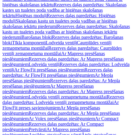
higiēnas skalošanas iekārtu
Rezerves daļas paredzētas: Skalošanas
kastes un tualetes poda vadība ar higiēnas skalošanas
iekārtu
Higiēnas moduļi
Rezerves daļas paredzētas: Higiēnas
moduļi
Skalošanas kastu un tualetes poda vadības ar higiēnas
skalošanas iekārtu piederumi
Rezerves daļas paredzētas: Skalošanas
kastu un tualetes poda vadības ar higiēnas skalošanas iekārtu
piederumi
Barošanas bloki
Rezerves daļas paredzētas: Barošanas
bloki
Tīkla komponenti
Lodveida ventiļi
Caurplūdes ventiļi
zemapmetuma montāžai
Rezerves daļas paredzētas: Caurplūdes
ventiļi zemapmetuma montāžai
Ar Mapress presēšanas
pieslēgumiem
Rezerves daļas paredzētas: Ar Mapress presēšanas
pieslēgumiem
Lodveida ventiļi
Rezerves daļas paredzētas: Lodveida
ventiļi
Ar FlowFit presēšanas pieslēgumiem
Rezerves daļas
paredzētas: Ar FlowFit presēšanas pieslēgumiem
Ar Mepla
presēšanas pieslēgumiem
Rezerves daļas paredzētas: Ar Mepla
presēšanas pieslēgumiem
Ar Mapress presēšanas
pieslēgumiem
Rezerves daļas paredzētas: Ar Mapress presēšanas
pieslēgumiem
Lodveida ventiļi zemapmetuma montāžai
Rezerves
daļas paredzētas: Lodveida ventiļi zemapmetuma montāžai
Ar
FlowFit preses savienojumiem
Ar Mepla presēšanas
pieslēgumiem
Rezerves daļas paredzētas: Ar Mepla presēšanas
pieslēgumiem
Ar Volex presēšanas pieslēgumiem
Ar Compact
pieslēgumiem
Rezerves daļas paredzētas: Ar Compact
pieslēgumiem
Pretvārsti
Ar Mapress presēšanas
pieslēgumiem
Apsildes atgaisošanas vārsti
Ātrās atgaisošanas