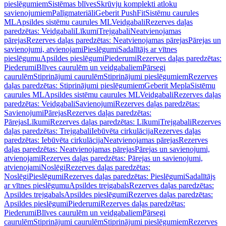
pieslēgumiem
Sistēmas blīves
Skrūvju komplekti atloku
savienojumiem
Palīgmateriāli
Geberit PushFit
Sistēmu caurules
ML
Apsildes sistēmu caurules ML
Veidgabali
Rezerves daļas
paredzētas: Veidgabali
Līkumi
Trejgabali
Neatvienojamas
pārejas
Rezerves daļas paredzētas: Neatvienojamas pārejas
Pārejas un
savienojumi, atvienojami
Pieslēgumi
Sadalītājs ar vītnes
pieslēgumu
Apsildes pieslēgumi
Piederumi
Rezerves daļas paredzētas:
Piederumi
Blīves caurulēm un veidgabaliem
Pārsegi
caurulēm
Stiprinājumi caurulēm
Stiprinājumi pieslēgumiem
Rezerves
daļas paredzētas: Stiprinājumi pieslēgumiem
Geberit Mepla
Sistēmu
caurules ML
Apsildes sistēmu caurules ML
Veidgabali
Rezerves daļas
paredzētas: Veidgabali
Savienojumi
Rezerves daļas paredzētas:
Savienojumi
Pārejas
Rezerves daļas paredzētas:
Pārejas
Līkumi
Rezerves daļas paredzētas: Līkumi
Trejgabali
Rezerves
daļas paredzētas: Trejgabali
Iebūvēta cirkulācija
Rezerves daļas
paredzētas: Iebūvēta cirkulācija
Neatvienojamas pārejas
Rezerves
daļas paredzētas: Neatvienojamas pārejas
Pārejas un savienojumi,
atvienojami
Rezerves daļas paredzētas: Pārejas un savienojumi,
atvienojami
Noslēgi
Rezerves daļas paredzētas:
Noslēgi
Pieslēgumi
Rezerves daļas paredzētas: Pieslēgumi
Sadalītājs
ar vītnes pieslēgumu
Apsildes trejgabals
Rezerves daļas paredzētas:
Apsildes trejgabals
Apsildes pieslēgumi
Rezerves daļas paredzētas:
Apsildes pieslēgumi
Piederumi
Rezerves daļas paredzētas:
Piederumi
Blīves caurulēm un veidgabaliem
Pārsegi
caurulēm
Stiprinājumi caurulēm
Stiprinājumi pieslēgumiem
Rezerves