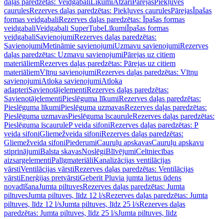
daļas paredzētas: Veidgabali
Līkumi
Atzari
Pārejas
Piekļuves
caurules
Rezerves daļas paredzētas: Piekļuves caurules
Pārejas
Īpašas
formas veidgabali
Rezerves daļas paredzētas: Īpašas formas
veidgabali
Veidgabali SuperTube
Līkumi
Īpašas formas
veidgabali
Savienojumi
Rezerves daļas paredzētas:
Savienojumi
Metināmie savienojumi
Uzmavu savienojumi
Rezerves
daļas paredzētas: Uzmavu savienojumi
Pārejas uz citiem
materiāliem
Rezerves daļas paredzētas: Pārejas uz citiem
materiāliem
Vītņu savienojumi
Rezerves daļas paredzētas: Vītņu
savienojumi
Atloka savienojumi
Atloka
adapteri
Savienotājelementi
Rezerves daļas paredzētas:
Savienotājelementi
Pieslēguma līkumi
Rezerves daļas paredzētas:
Pieslēguma līkumi
Pieslēguma uzmavas
Rezerves daļas paredzētas:
Pieslēguma uzmavas
Pieslēguma īscaurule
Rezerves daļas paredzētas:
Pieslēguma īscaurule
P veida sifoni
Rezerves daļas paredzētas: P
veida sifoni
Gliemežveida sifoni
Rezerves daļas paredzētas:
Gliemežveida sifoni
Piederumi
Cauruļu apskavas
Cauruļu apskavu
stiprinājumi
Balsta skavas
Noslēgi
Blīvējumi
Celtniecības
aizsargelementi
Palīgmateriāli
Kanalizācijas ventilācijas
vārsti
Ventilācijas vārsti
Rezerves daļas paredzētas: Ventilācijas
vārsti
Enerģijas pretvārsti
Geberit Pluvia jumta lietus ūdens
novadīšana
Jumta piltuves
Rezerves daļas paredzētas: Jumta
piltuves
Jumta piltuves, līdz 12 l/s
Rezerves daļas paredzētas: Jumta
piltuves, līdz 12 l/s
Jumta piltuves, līdz 25 l/s
Rezerves daļas
paredzētas: Jumta piltuves, līdz 25 l/s
Jumta piltuves, līdz