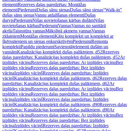
elementi
Rezerves daļas paredzētas: Montāžas
elementi
Piederumi
Dušas sānu sienas
Dušas sānu sienas
“Walk-in”
dušas sānu sienas
Vannu atdalīšanas elementi
Dušas
durvis
Piederumi
Nišas novietošanas kārbas dušām
Nišas
novietošanas kārbas
Piederumi
Vannas
Vannas no sanitārā
akrila
Taisnstūra vannas
Mākslīgā akmens vannas
Vannas
zīdaiņiem
Montāžas elementi
Kāju komplekti un komplekti ar
šķērsstieņiem un sienas enkurskrūvēm
Piederumi
Remonta
komplekti
Papildu piederumi
Savienotājelementi dušām un
vannām
Kanalizācijas komplekti dušas paliktņiem, d52
Rezerves
daļas paredzētas: Kanalizācijas komplekti dušas paliktņiem, d52
Ar
izplūdes vāciņu
Rezerves daļas paredzētas: Ar izplūdes vāciņu
Bez
izplūdes vāciņa
Rezerves daļas paredzētas: Bez izplūdes
vāciņa
Izplūdes vāciņš
Rezerves daļas paredzētas: Izplūdes
vāciņš
Kanalizācijas komplekti dušas paliktņiem, d62
Rezerves daļas
paredzētas: Kanalizācijas komplekti dušas paliktņiem, d62
Ar
izplūdes vāciņu
Rezerves daļas paredzētas: Ar izplūdes vāciņu
Bez
izplūdes vāciņa
Rezerves daļas paredzētas: Bez izplūdes
vāciņa
Izplūdes vāciņš
Rezerves daļas paredzētas: Izplūdes
vāciņš
Kanalizācijas komplekti dušas paliktņiem, d90
Rezerves daļas
paredzētas: Kanalizācijas komplekti dušas paliktņiem, d90
Ar
izplūdes vāciņu
Rezerves daļas paredzētas: Ar izplūdes vāciņu
Bez
izplūdes vāciņa
Rezerves daļas paredzētas: Bez izplūdes
vāciņa
Izplūdes vāciņš
Rezerves daļas paredzētas: Izplūdes
vāciņš
Kanalizācijas komplekti vannām, d52
Rezerves daļas