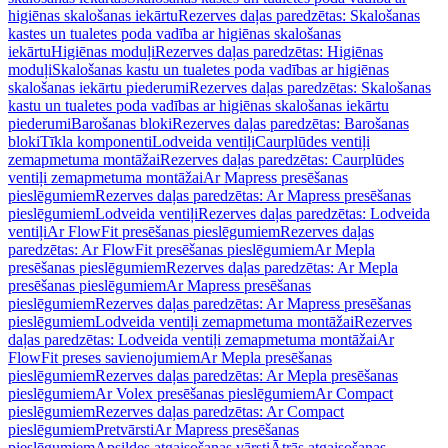
higiēnas skalošanas iekārtu
Rezerves daļas paredzētas: Skalošanas
kastes un tualetes poda vadība ar higiēnas skalošanas
iekārtu
Higiēnas moduļi
Rezerves daļas paredzētas: Higiēnas
moduļi
Skalošanas kastu un tualetes poda vadības ar higiēnas
skalošanas iekārtu piederumi
Rezerves daļas paredzētas: Skalošanas
kastu un tualetes poda vadības ar higiēnas skalošanas iekārtu
piederumi
Barošanas bloki
Rezerves daļas paredzētas: Barošanas
bloki
Tīkla komponenti
Lodveida ventiļi
Caurplūdes ventiļi
zemapmetuma montāžai
Rezerves daļas paredzētas: Caurplūdes
ventiļi zemapmetuma montāžai
Ar Mapress presēšanas
pieslēgumiem
Rezerves daļas paredzētas: Ar Mapress presēšanas
pieslēgumiem
Lodveida ventiļi
Rezerves daļas paredzētas: Lodveida
ventiļi
Ar FlowFit presēšanas pieslēgumiem
Rezerves daļas
paredzētas: Ar FlowFit presēšanas pieslēgumiem
Ar Mepla
presēšanas pieslēgumiem
Rezerves daļas paredzētas: Ar Mepla
presēšanas pieslēgumiem
Ar Mapress presēšanas
pieslēgumiem
Rezerves daļas paredzētas: Ar Mapress presēšanas
pieslēgumiem
Lodveida ventiļi zemapmetuma montāžai
Rezerves
daļas paredzētas: Lodveida ventiļi zemapmetuma montāžai
Ar
FlowFit preses savienojumiem
Ar Mepla presēšanas
pieslēgumiem
Rezerves daļas paredzētas: Ar Mepla presēšanas
pieslēgumiem
Ar Volex presēšanas pieslēgumiem
Ar Compact
pieslēgumiem
Rezerves daļas paredzētas: Ar Compact
pieslēgumiem
Pretvārsti
Ar Mapress presēšanas
pieslēgumiem
Apsildes atgaisošanas vārsti
Ātrās atgaisošanas