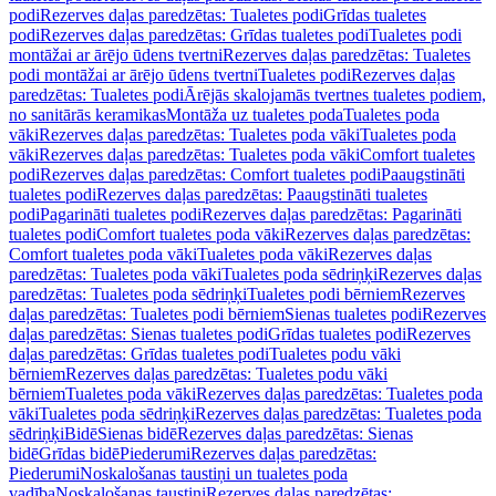
podi
Rezerves daļas paredzētas: Tualetes podi
Grīdas tualetes
podi
Rezerves daļas paredzētas: Grīdas tualetes podi
Tualetes podi
montāžai ar ārējo ūdens tvertni
Rezerves daļas paredzētas: Tualetes
podi montāžai ar ārējo ūdens tvertni
Tualetes podi
Rezerves daļas
paredzētas: Tualetes podi
Ārējās skalojamās tvertnes tualetes podiem,
no sanitārās keramikas
Montāža uz tualetes poda
Tualetes poda
vāki
Rezerves daļas paredzētas: Tualetes poda vāki
Tualetes poda
vāki
Rezerves daļas paredzētas: Tualetes poda vāki
Comfort tualetes
podi
Rezerves daļas paredzētas: Comfort tualetes podi
Paaugstināti
tualetes podi
Rezerves daļas paredzētas: Paaugstināti tualetes
podi
Pagarināti tualetes podi
Rezerves daļas paredzētas: Pagarināti
tualetes podi
Comfort tualetes poda vāki
Rezerves daļas paredzētas:
Comfort tualetes poda vāki
Tualetes poda vāki
Rezerves daļas
paredzētas: Tualetes poda vāki
Tualetes poda sēdriņķi
Rezerves daļas
paredzētas: Tualetes poda sēdriņķi
Tualetes podi bērniem
Rezerves
daļas paredzētas: Tualetes podi bērniem
Sienas tualetes podi
Rezerves
daļas paredzētas: Sienas tualetes podi
Grīdas tualetes podi
Rezerves
daļas paredzētas: Grīdas tualetes podi
Tualetes podu vāki
bērniem
Rezerves daļas paredzētas: Tualetes podu vāki
bērniem
Tualetes poda vāki
Rezerves daļas paredzētas: Tualetes poda
vāki
Tualetes poda sēdriņķi
Rezerves daļas paredzētas: Tualetes poda
sēdriņķi
Bidē
Sienas bidē
Rezerves daļas paredzētas: Sienas
bidē
Grīdas bidē
Piederumi
Rezerves daļas paredzētas:
Piederumi
Noskalošanas taustiņi un tualetes poda
vadība
Noskalošanas taustiņi
Rezerves daļas paredzētas: