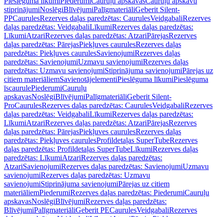
Pieslēguma līkumi
Piederumi
Cauruļu apskavas
Cauruļu apskavu
stiprinājumi
Noslēgi
Blīvējumi
Palīgmateriāli
Geberit Silent-
PP
Caurules
Rezerves daļas paredzētas: Caurules
Veidgabali
Rezerves
daļas paredzētas: Veidgabali
Līkumi
Rezerves daļas paredzētas:
Līkumi
Atzari
Rezerves daļas paredzētas: Atzari
Pārejas
Rezerves
daļas paredzētas: Pārejas
Piekļuves caurules
Rezerves daļas
paredzētas: Piekļuves caurules
Savienojumi
Rezerves daļas
paredzētas: Savienojumi
Uzmavu savienojumi
Rezerves daļas
paredzētas: Uzmavu savienojumi
Stiprinājuma savienojumi
Pārejas uz
citiem materiāliem
Savienotājelementi
Pieslēguma līkumi
Pieslēguma
īscaurule
Piederumi
Cauruļu
apskavas
Noslēgi
Blīvējumi
Palīgmateriāli
Geberit Silent-
Pro
Caurules
Rezerves daļas paredzētas: Caurules
Veidgabali
Rezerves
daļas paredzētas: Veidgabali
Līkumi
Rezerves daļas paredzētas:
Līkumi
Atzari
Rezerves daļas paredzētas: Atzari
Pārejas
Rezerves
daļas paredzētas: Pārejas
Piekļuves caurules
Rezerves daļas
paredzētas: Piekļuves caurules
Profildetaļas SuperTube
Rezerves
daļas paredzētas: Profildetaļas SuperTube
Līkumi
Rezerves daļas
paredzētas: Līkumi
Atzari
Rezerves daļas paredzētas:
Atzari
Savienojumi
Rezerves daļas paredzētas: Savienojumi
Uzmavu
savienojumi
Rezerves daļas paredzētas: Uzmavu
savienojumi
Stiprinājuma savienojumi
Pārejas uz citiem
materiāliem
Piederumi
Rezerves daļas paredzētas: Piederumi
Cauruļu
apskavas
Noslēgi
Blīvējumi
Rezerves daļas paredzētas:
Blīvējumi
Palīgmateriāli
Geberit PE
Caurules
Veidgabali
Rezerves