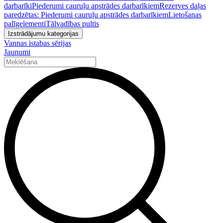
darbarīki
Piederumi cauruļu apstrādes darbarīkiem
Rezerves daļas
paredzētas: Piederumi cauruļu apstrādes darbarīkiem
Lietošanas
palīgelementi
Tālvadības pultis
Izstrādājumu kategorijas
Vannas istabas sērijas
Jaunumi