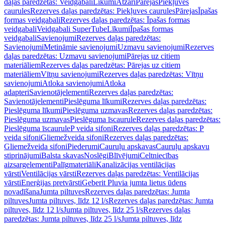
daļas paredzētas: Veidgabali
Līkumi
Atzari
Pārejas
Piekļuves
caurules
Rezerves daļas paredzētas: Piekļuves caurules
Pārejas
Īpašas
formas veidgabali
Rezerves daļas paredzētas: Īpašas formas
veidgabali
Veidgabali SuperTube
Līkumi
Īpašas formas
veidgabali
Savienojumi
Rezerves daļas paredzētas:
Savienojumi
Metināmie savienojumi
Uzmavu savienojumi
Rezerves
daļas paredzētas: Uzmavu savienojumi
Pārejas uz citiem
materiāliem
Rezerves daļas paredzētas: Pārejas uz citiem
materiāliem
Vītņu savienojumi
Rezerves daļas paredzētas: Vītņu
savienojumi
Atloka savienojumi
Atloka
adapteri
Savienotājelementi
Rezerves daļas paredzētas:
Savienotājelementi
Pieslēguma līkumi
Rezerves daļas paredzētas:
Pieslēguma līkumi
Pieslēguma uzmavas
Rezerves daļas paredzētas:
Pieslēguma uzmavas
Pieslēguma īscaurule
Rezerves daļas paredzētas:
Pieslēguma īscaurule
P veida sifoni
Rezerves daļas paredzētas: P
veida sifoni
Gliemežveida sifoni
Rezerves daļas paredzētas:
Gliemežveida sifoni
Piederumi
Cauruļu apskavas
Cauruļu apskavu
stiprinājumi
Balsta skavas
Noslēgi
Blīvējumi
Celtniecības
aizsargelementi
Palīgmateriāli
Kanalizācijas ventilācijas
vārsti
Ventilācijas vārsti
Rezerves daļas paredzētas: Ventilācijas
vārsti
Enerģijas pretvārsti
Geberit Pluvia jumta lietus ūdens
novadīšana
Jumta piltuves
Rezerves daļas paredzētas: Jumta
piltuves
Jumta piltuves, līdz 12 l/s
Rezerves daļas paredzētas: Jumta
piltuves, līdz 12 l/s
Jumta piltuves, līdz 25 l/s
Rezerves daļas
paredzētas: Jumta piltuves, līdz 25 l/s
Jumta piltuves, līdz