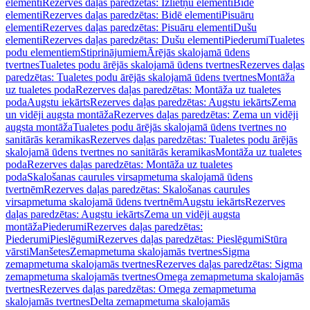
elementi
Rezerves daļas paredzētas: Izlietņu elementi
Bidē
elementi
Rezerves daļas paredzētas: Bidē elementi
Pisuāru
elementi
Rezerves daļas paredzētas: Pisuāru elementi
Dušu
elementi
Rezerves daļas paredzētas: Dušu elementi
Piederumi
Tualetes
podu elementiem
Stiprinājumiem
Ārējās skalojamā ūdens
tvertnes
Tualetes podu ārējās skalojamā ūdens tvertnes
Rezerves daļas
paredzētas: Tualetes podu ārējās skalojamā ūdens tvertnes
Montāža
uz tualetes poda
Rezerves daļas paredzētas: Montāža uz tualetes
poda
Augstu iekārts
Rezerves daļas paredzētas: Augstu iekārts
Zema
un vidēji augsta montāža
Rezerves daļas paredzētas: Zema un vidēji
augsta montāža
Tualetes podu ārējās skalojamā ūdens tvertnes no
sanitārās keramikas
Rezerves daļas paredzētas: Tualetes podu ārējās
skalojamā ūdens tvertnes no sanitārās keramikas
Montāža uz tualetes
poda
Rezerves daļas paredzētas: Montāža uz tualetes
poda
Skalošanas caurules virsapmetuma skalojamā ūdens
tvertnēm
Rezerves daļas paredzētas: Skalošanas caurules
virsapmetuma skalojamā ūdens tvertnēm
Augstu iekārts
Rezerves
daļas paredzētas: Augstu iekārts
Zema un vidēji augsta
montāža
Piederumi
Rezerves daļas paredzētas:
Piederumi
Pieslēgumi
Rezerves daļas paredzētas: Pieslēgumi
Stūra
vārsti
Manšetes
Zemapmetuma skalojamās tvertnes
Sigma
zemapmetuma skalojamās tvertnes
Rezerves daļas paredzētas: Sigma
zemapmetuma skalojamās tvertnes
Omega zemapmetuma skalojamās
tvertnes
Rezerves daļas paredzētas: Omega zemapmetuma
skalojamās tvertnes
Delta zemapmetuma skalojamās