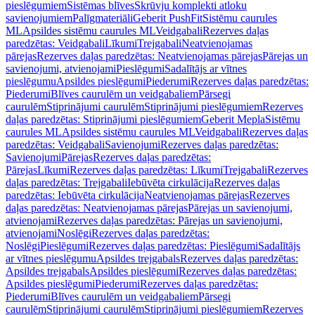
pieslēgumiem
Sistēmas blīves
Skrūvju komplekti atloku
savienojumiem
Palīgmateriāli
Geberit PushFit
Sistēmu caurules
ML
Apsildes sistēmu caurules ML
Veidgabali
Rezerves daļas
paredzētas: Veidgabali
Līkumi
Trejgabali
Neatvienojamas
pārejas
Rezerves daļas paredzētas: Neatvienojamas pārejas
Pārejas un
savienojumi, atvienojami
Pieslēgumi
Sadalītājs ar vītnes
pieslēgumu
Apsildes pieslēgumi
Piederumi
Rezerves daļas paredzētas:
Piederumi
Blīves caurulēm un veidgabaliem
Pārsegi
caurulēm
Stiprinājumi caurulēm
Stiprinājumi pieslēgumiem
Rezerves
daļas paredzētas: Stiprinājumi pieslēgumiem
Geberit Mepla
Sistēmu
caurules ML
Apsildes sistēmu caurules ML
Veidgabali
Rezerves daļas
paredzētas: Veidgabali
Savienojumi
Rezerves daļas paredzētas:
Savienojumi
Pārejas
Rezerves daļas paredzētas:
Pārejas
Līkumi
Rezerves daļas paredzētas: Līkumi
Trejgabali
Rezerves
daļas paredzētas: Trejgabali
Iebūvēta cirkulācija
Rezerves daļas
paredzētas: Iebūvēta cirkulācija
Neatvienojamas pārejas
Rezerves
daļas paredzētas: Neatvienojamas pārejas
Pārejas un savienojumi,
atvienojami
Rezerves daļas paredzētas: Pārejas un savienojumi,
atvienojami
Noslēgi
Rezerves daļas paredzētas:
Noslēgi
Pieslēgumi
Rezerves daļas paredzētas: Pieslēgumi
Sadalītājs
ar vītnes pieslēgumu
Apsildes trejgabals
Rezerves daļas paredzētas:
Apsildes trejgabals
Apsildes pieslēgumi
Rezerves daļas paredzētas:
Apsildes pieslēgumi
Piederumi
Rezerves daļas paredzētas:
Piederumi
Blīves caurulēm un veidgabaliem
Pārsegi
caurulēm
Stiprinājumi caurulēm
Stiprinājumi pieslēgumiem
Rezerves