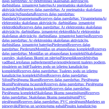
daļas paredzētas: Ar elektronisku skalošanas aktivizāciju,
darbināšana, izmantojot baterijas
Ar pneimatisku skalošanas
aktivizāciju
Rezerves daļas paredzētas: Ar pneimatisku skalošanas
aktivizāciju
Standarta
Rezerves daļas paredzētas:
Standarta
Virsapmetuma
Rezerves daļas paredzētas: Virsapmetuma
Ar
elektronisku skalošanas aktivizāciju, darbināšana, izmantojot
elektrotīklu
Rezerves daļas paredzētas: Ar elektronisku skalošanas
aktivizāciju, darbināšana, izmantojot elektrotīklu
Ar elektronisku
skalošanas aktivizāciju, darbināšana, izmantojot baterijas
Rezerves
daļas paredzētas: Ar elektronisku skalošanas aktivizāciju,
darbināšana, izmantojot baterijas
Piederumi
Rezerves daļas
paredzētas: Piederumi
Montāžas un atjaunošanas komplekti
Rezerves
daļas paredzētas: Montāžas un atjaunošanas komplekti
Skalošanas
caurules, skalošanas līkumi un pārejas
Pārsegplāksnes
Iebūvētas
vadības
Lietošanas palīgelementi
Savienotājelementi tualetes podiem,
pisuāriem un bidē
Tualetes podu un izlietņu kanalizācijas
komplekti
Rezerves daļas paredzētas: Tualetes podu un izlietņu
kanalizācijas komplekti
Sifoni
Rezerves daļas paredzētas:
Sifoni
Pieslēguma līkumi
Rezerves daļas paredzētas: Pieslēguma
līkumi
Pieslēguma īscaurule
Rezerves daļas paredzētas: Pieslēguma
īscaurule
Pieslēguma komplekti
Rezerves daļas paredzētas:
Pieslēguma komplekti
Skalošanas līkumu pagarinājumi
Rezerves
daļas paredzētas: Skalošanas līkumu pagarinājumi
PVC
pieslēgumi
Rezerves daļas paredzētas: PVC pieslēgumi
Manšetes un
pārsegvāki
Pārejas un savienojuma gabali
Pisuāru kanalizācijas