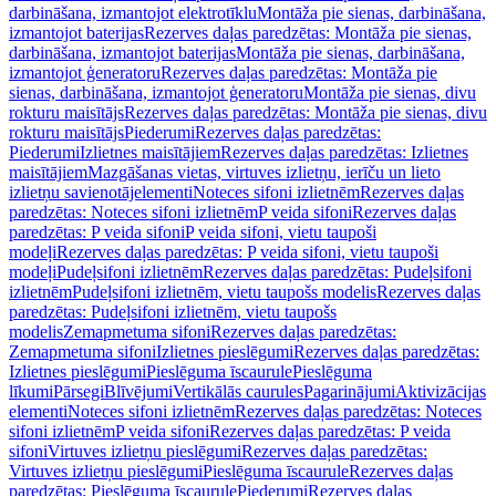
darbināšana, izmantojot elektrotīklu
Montāža pie sienas, darbināšana,
izmantojot baterijas
Rezerves daļas paredzētas: Montāža pie sienas,
darbināšana, izmantojot baterijas
Montāža pie sienas, darbināšana,
izmantojot ģeneratoru
Rezerves daļas paredzētas: Montāža pie
sienas, darbināšana, izmantojot ģeneratoru
Montāža pie sienas, divu
rokturu maisītājs
Rezerves daļas paredzētas: Montāža pie sienas, divu
rokturu maisītājs
Piederumi
Rezerves daļas paredzētas:
Piederumi
Izlietnes maisītājiem
Rezerves daļas paredzētas: Izlietnes
maisītājiem
Mazgāšanas vietas, virtuves izlietņu, ierīču un lieto
izlietņu savienotājelementi
Noteces sifoni izlietnēm
Rezerves daļas
paredzētas: Noteces sifoni izlietnēm
P veida sifoni
Rezerves daļas
paredzētas: P veida sifoni
P veida sifoni, vietu taupoši
modeļi
Rezerves daļas paredzētas: P veida sifoni, vietu taupoši
modeļi
Pudeļsifoni izlietnēm
Rezerves daļas paredzētas: Pudeļsifoni
izlietnēm
Pudeļsifoni izlietnēm, vietu taupošs modelis
Rezerves daļas
paredzētas: Pudeļsifoni izlietnēm, vietu taupošs
modelis
Zemapmetuma sifoni
Rezerves daļas paredzētas:
Zemapmetuma sifoni
Izlietnes pieslēgumi
Rezerves daļas paredzētas:
Izlietnes pieslēgumi
Pieslēguma īscaurule
Pieslēguma
līkumi
Pārsegi
Blīvējumi
Vertikālās caurules
Pagarinājumi
Aktivizācijas
elementi
Noteces sifoni izlietnēm
Rezerves daļas paredzētas: Noteces
sifoni izlietnēm
P veida sifoni
Rezerves daļas paredzētas: P veida
sifoni
Virtuves izlietņu pieslēgumi
Rezerves daļas paredzētas:
Virtuves izlietņu pieslēgumi
Pieslēguma īscaurule
Rezerves daļas
paredzētas: Pieslēguma īscaurule
Piederumi
Rezerves daļas