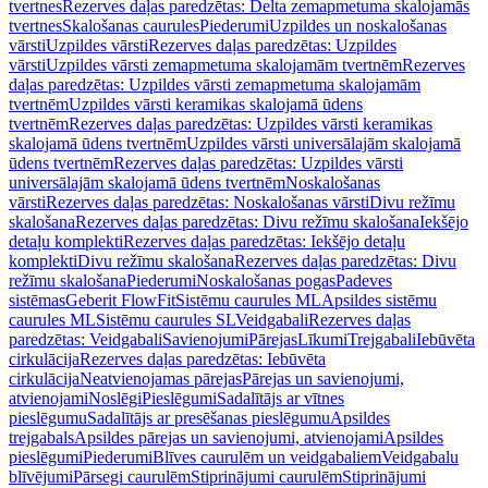
tvertnes
Rezerves daļas paredzētas: Delta zemapmetuma skalojamās
tvertnes
Skalošanas caurules
Piederumi
Uzpildes un noskalošanas
vārsti
Uzpildes vārsti
Rezerves daļas paredzētas: Uzpildes
vārsti
Uzpildes vārsti zemapmetuma skalojamām tvertnēm
Rezerves
daļas paredzētas: Uzpildes vārsti zemapmetuma skalojamām
tvertnēm
Uzpildes vārsti keramikas skalojamā ūdens
tvertnēm
Rezerves daļas paredzētas: Uzpildes vārsti keramikas
skalojamā ūdens tvertnēm
Uzpildes vārsti universālajām skalojamā
ūdens tvertnēm
Rezerves daļas paredzētas: Uzpildes vārsti
universālajām skalojamā ūdens tvertnēm
Noskalošanas
vārsti
Rezerves daļas paredzētas: Noskalošanas vārsti
Divu režīmu
skalošana
Rezerves daļas paredzētas: Divu režīmu skalošana
Iekšējo
detaļu komplekti
Rezerves daļas paredzētas: Iekšējo detaļu
komplekti
Divu režīmu skalošana
Rezerves daļas paredzētas: Divu
režīmu skalošana
Piederumi
Noskalošanas pogas
Padeves
sistēmas
Geberit FlowFit
Sistēmu caurules ML
Apsildes sistēmu
caurules ML
Sistēmu caurules SL
Veidgabali
Rezerves daļas
paredzētas: Veidgabali
Savienojumi
Pārejas
Līkumi
Trejgabali
Iebūvēta
cirkulācija
Rezerves daļas paredzētas: Iebūvēta
cirkulācija
Neatvienojamas pārejas
Pārejas un savienojumi,
atvienojami
Noslēgi
Pieslēgumi
Sadalītājs ar vītnes
pieslēgumu
Sadalītājs ar presēšanas pieslēgumu
Apsildes
trejgabals
Apsildes pārejas un savienojumi, atvienojami
Apsildes
pieslēgumi
Piederumi
Blīves caurulēm un veidgabaliem
Veidgabalu
blīvējumi
Pārsegi caurulēm
Stiprinājumi caurulēm
Stiprinājumi