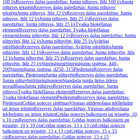
100 l/s
Rezerves daļas paredzētas: Jumta piltuves, līdz 100 l/s
Jumta
piltuves teknēm
Rezerves daļas paredzētas: Jumta piltuves
teknēm
Jumta piltuves, līdz 12 l/s
Rezerves daļas paredzētas: Jumta
piltuves, līdz 12 l/s
Jumta piltuves, līdz 25 l/s
Rezerves daļas
paredzētas: Jumta piltuves, līdz 25 l/s
Tvaika bloķēšanas
elementi
Rezerves daļas paredzētas: Tvaika bloķēšanas
elementi
Jumta piltuvēm, līdz 12 l/s
Rezerves daļas paredzētas: Jumta
piltuvēm, līdz 12 l/s
Jumta piltuvēm, līdz 25 l/s
Avārijas
pārplūdes
Rezerves daļas paredzētas: Avārijas pārplūdes
Jumta
piltuvēm, līdz 12 l/s
Rezerves daļas paredzētas: Jumta piltuvēm, līdz
12 l/s
Jumta piltuvēm, līdz 25 l/s
Rezerves daļas paredzētas: Jumta
piltuvēm, līdz 25 l/s
Stiprinājumi
Stiprinājumu sistēma, d40–
200
Stiprinājumu sistēma, d250–315
Piederumi
Rezerves daļas
paredzētas: Piederumi
Jumta piltuvēm
Rezerves daļas paredzētas:
Jumta piltuvēm
Stiprinājumiem
Standarta jumta lietus ūdens
novadīšana
Jumta piltuves
Rezerves daļas paredzētas: Jumta
piltuves
Tvaika bloķēšanas elementi
Rezerves daļas paredzētas:
Tvaika bloķēšanas elementi
Piederumi
Rezerves daļas paredzētas:
Piederumi
Grīdas noteces sistēmas
Virsmas atūdeņošana iekštelpām
un ārpus telpām
Rezerves daļas paredzētas: Virsmas atūdeņošana
iekštelpām un ārpus telpām
Grīdas noteces balkoniem un terasēm, 10
x 10 cm
Rezerves daļas paredzētas: Grīdas noteces balkoniem un
terasēm, 10 x 10 cm
Grīdas noteces, 13 x 13 cm
Grīdas noteces
balkoniem un terasēm, 13 x 13 cm
Grīdas noteces, 15 x 15
cm
Rezerves daļas paredzētas: Grīdas noteces, 15 x 15