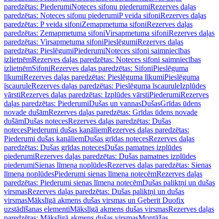
paredzētas: Piederumi
Noteces sifonu piederumi
Rezerves daļas
paredzētas: Noteces sifonu piederumi
P veida sifoni
Rezerves daļas
paredzētas: P veida sifoni
Zemapmetuma sifoni
Rezerves daļas
paredzētas: Zemapmetuma sifoni
Virsapmetuma sifoni
Rezerves daļas
paredzētas: Virsapmetuma sifoni
Pieslēgumi
Rezerves daļas
paredzētas: Pieslēgumi
Piederumi
Noteces sifoni saimniecības
izlietnēm
Rezerves daļas paredzētas: Noteces sifoni saimniecības
izlietnēm
Sifoni
Rezerves daļas paredzētas: Sifoni
Pieslēguma
līkumi
Rezerves daļas paredzētas: Pieslēguma līkumi
Pieslēguma
īscaurule
Rezerves daļas paredzētas: Pieslēguma īscaurule
Izplūdes
vārsti
Rezerves daļas paredzētas: Izplūdes vārsti
Piederumi
Rezerves
daļas paredzētas: Piederumi
Dušas un vannas
Dušas
Grīdas ūdens
novade dušām
Rezerves daļas paredzētas: Grīdas ūdens novade
dušām
Dušas noteces
Rezerves daļas paredzētas: Dušas
noteces
Piederumi dušas kanāliem
Rezerves daļas paredzētas:
Piederumi dušas kanāliem
Dušas grīdas noteces
Rezerves daļas
paredzētas: Dušas grīdas noteces
Dušas pamatnes izplūdes
piederumi
Rezerves daļas paredzētas: Dušas pamatnes izplūdes
piederumi
Sienas līmeņa noplūdes
Rezerves daļas paredzētas: Sienas
līmeņa noplūdes
Piederumi sienas līmeņa notecēm
Rezerves daļas
paredzētas: Piederumi sienas līmeņa notecēm
Dušas paliktņi un dušas
virsmas
Rezerves daļas paredzētas: Dušas paliktņi un dušas
virsmas
Mākslīgā akmens dušas virsmas un Geberit Duofix
uzstādīšanas elementi
Mākslīgā akmens dušas virsmas
Rezerves daļas
paredzētas: Mākslīgā akmens dušas virsmas
Montāžas