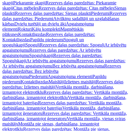
skapji
Piekaramie skapji
Rezerves daļas paredzētas: Piekaramie
skapji
Citas mēbeles
Rezerves daļas paredzētas: Citas mēbeles
Sienas
plaukti
Rezerves daļas paredzētas: Sienas plaukti
Piederumi
Rezerves
daļas paredzētas: Piederumi
Atvilktņu sadalītāji un uzglabāšanas
kārbas
Dvieļu turētāji un dvieļu āķi
Apgaismojuma
elementi
Rokturi
Kāju komplekti
Magnētiskās
plāksnes
Kontaktligzdas
Rezerves daļas paredzētas:
Kontaktligzdas
Papildu piederumi
Spoguļi un
spoguļskapji
Spoguļi
Rezerves daļas paredzētas: Spoguļi
Ar iebūvētu
apgaismojumu
Rezerves daļas paredzētas: Ar iebūvētu
apgaismojumu
Spoguļskapji
Rezerves daļas paredzētas:
Spoguļskapji
Ar iebūvētu apgaismojumu
Rezerves daļas paredzētas:
Ar iebūvētu apgaismojumu
Bez iebūvēta apgaismojuma
Rezerves
daļas paredzētas: Bez iebūvēta
apgaismojuma
Piederumi
Apgaismojuma elementi
Papildu
piederumi
Kontaktligzdas
Maisītāji
Izlietnes maisītāji
Rezerves daļas
paredzētas: Izlietnes maisītāji
Vertikāla montāža, darbināšana,
izmantojot elektrotīklu
Rezerves daļas paredzētas: Vertikāla montāža,
darbināšana, izmantojot elektrotīklu
Vertikāla montāža, darbināšana,
izmantojot baterijas
Rezerves daļas paredzētas: Vertikāla montāža,
darbināšana, izmantojot baterijas
Vertikāla montāža, darbināšana,
izmantojot ģeneratoru
Rezerves daļas paredzētas: Vertikāla montāža,
darbināšana, izmantojot ģeneratoru
Vertikāla montāža, vienas sviras
maisītājs
Montāža pie sienas, darbināšana, izmantojot
elektrotīklu
Rezerves daļas paredzētas: Montāža pie sienas,