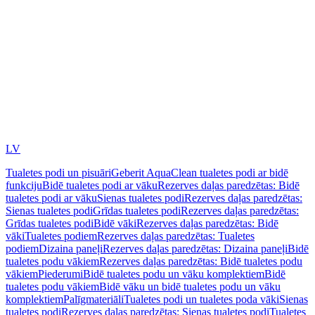
LV
Tualetes podi un pisuāri
Geberit AquaClean tualetes podi ar bidē
funkciju
Bidē tualetes podi ar vāku
Rezerves daļas paredzētas: Bidē
tualetes podi ar vāku
Sienas tualetes podi
Rezerves daļas paredzētas:
Sienas tualetes podi
Grīdas tualetes podi
Rezerves daļas paredzētas:
Grīdas tualetes podi
Bidē vāki
Rezerves daļas paredzētas: Bidē
vāki
Tualetes podiem
Rezerves daļas paredzētas: Tualetes
podiem
Dizaina paneļi
Rezerves daļas paredzētas: Dizaina paneļi
Bidē
tualetes podu vākiem
Rezerves daļas paredzētas: Bidē tualetes podu
vākiem
Piederumi
Bidē tualetes podu un vāku komplektiem
Bidē
tualetes podu vākiem
Bidē vāku un bidē tualetes podu un vāku
komplektiem
Palīgmateriāli
Tualetes podi un tualetes poda vāki
Sienas
tualetes podi
Rezerves daļas paredzētas: Sienas tualetes podi
Tualetes