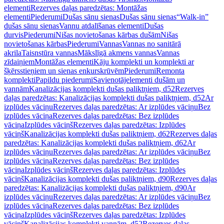
elementi
Rezerves daļas paredzētas: Montāžas
elementi
Piederumi
Dušas sānu sienas
Dušas sānu sienas
“Walk-in”
dušas sānu sienas
Vannu atdalīšanas elementi
Dušas
durvis
Piederumi
Nišas novietošanas kārbas dušām
Nišas
novietošanas kārbas
Piederumi
Vannas
Vannas no sanitārā
akrila
Taisnstūra vannas
Mākslīgā akmens vannas
Vannas
zīdaiņiem
Montāžas elementi
Kāju komplekti un komplekti ar
šķērsstieņiem un sienas enkurskrūvēm
Piederumi
Remonta
komplekti
Papildu piederumi
Savienotājelementi dušām un
vannām
Kanalizācijas komplekti dušas paliktņiem, d52
Rezerves
daļas paredzētas: Kanalizācijas komplekti dušas paliktņiem, d52
Ar
izplūdes vāciņu
Rezerves daļas paredzētas: Ar izplūdes vāciņu
Bez
izplūdes vāciņa
Rezerves daļas paredzētas: Bez izplūdes
vāciņa
Izplūdes vāciņš
Rezerves daļas paredzētas: Izplūdes
vāciņš
Kanalizācijas komplekti dušas paliktņiem, d62
Rezerves daļas
paredzētas: Kanalizācijas komplekti dušas paliktņiem, d62
Ar
izplūdes vāciņu
Rezerves daļas paredzētas: Ar izplūdes vāciņu
Bez
izplūdes vāciņa
Rezerves daļas paredzētas: Bez izplūdes
vāciņa
Izplūdes vāciņš
Rezerves daļas paredzētas: Izplūdes
vāciņš
Kanalizācijas komplekti dušas paliktņiem, d90
Rezerves daļas
paredzētas: Kanalizācijas komplekti dušas paliktņiem, d90
Ar
izplūdes vāciņu
Rezerves daļas paredzētas: Ar izplūdes vāciņu
Bez
izplūdes vāciņa
Rezerves daļas paredzētas: Bez izplūdes
vāciņa
Izplūdes vāciņš
Rezerves daļas paredzētas: Izplūdes
vāciņš
Kanalizācijas komplekti vannām, d52
Rezerves daļas