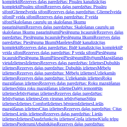
komplekti
Rezerves daļas paredzētas: Pisuāru kanalizācijas
komplekti
Pisuāru sifoni
Rezerves daļas paredzētas: Pisuāru
sifoni
Gliemežveida sifoni
Rezerves daļas paredzētas: Gliemežveida
sifoni
P veida sifoni
Rezerves daļas paredzētas: P veida
sifoni
Skalošanas cauruļu un skalošanas līkumu
pagarinājumi
Rezerves daļas paredzētas: Skalošanas cauruļu un
skalošanas līkumu pagarinājumi
Pieslēguma īscaurule
Rezerves daļas
paredzētas: Pieslēguma īscaurule
Pieslēguma līkumi
Rezerves daļas
paredzētas: Pieslēguma līkumi
Manšetes
Bidē kanalizācijas
komplekti
Rezerves daļas paredzētas: Bidē kanalizācijas komplekti
P
veida sifoni
Rezerves daļas paredzētas: P veida sifoni
Pieslēguma
īscaurule
Pieslēguma līkumi
Pārsegi
Pieslēgumi
Blīvējumi
Mazgāšanas
vieta
Izlietnes
Izlietnes
Rezerves daļas paredzētas: Izlietnes
Dubultās
izlietnes
Rezerves daļas paredzētas: Dubultās izlietnes
Mēbeļu
izlietnes
Rezerves daļas paredzētas: Mēbeļu izlietnes
Uzliekamās
izlietnes
Rezerves daļas paredzētas: Uzliekamās izlietnes
Roku
mazgāšanas izlietnes
Rezerves daļas paredzētas: Roku mazgāšanas
izlietnes
Stūra roku mazgāšanas izlietne
Daļēji iemontētās
izlietnes
Iebūvējamas izlietnes
Rezerves daļas paredzētas:
Iebūvējamas izlietnes
Zem virsmas iebūvējamas
Stūra
izlietnes
Izlietnes Comfort
Izlietnes bērniem
Izlietnes
Lielās
mazgāšanas izlietnes
Citas izlietnes
Rezerves daļas paredzētas: Citas
izlietnes
Lietās izlietnes
Rezerves daļas paredzētas: Lietās
izlietnes
Izlietnes
Daudzfunkciju izlietnes
Ģipša izlietne
Klašu telpu
izlietnes
Piederumi
Atbalstkājas
Rezerves daļas paredzētas: