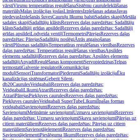
vārsti
Virsmu temperatūras regulēšana
Sistēmu caurule
Ieklāšanas
materiāls
Malas izolācijas joslas
Līmlentes
Izplešanas adatas
Javas
piedevas
Izplešanās šuves
Cauruļu līkumu balsti
Sadales skapji
Metāla
sadales skapji
Sadalītāju klāsts
Rezerves daļas paredzētas: Sadalītāju
klāsts
Sadalītāji grīdas apsildei
Rezerves daļas paredzētas: Sadalītāji
grīdas apsildei
Lodveida ventiļi
Termometrs
Pārejas
Rezerves daļas
paredzētas: Pārejas
Sadalītāju noslēgi
Ātrās atgaisošanas
vārsti
Plūsmas sadalītājs
Temperatūras regulēšanas vienības
Rezerves
daļas paredzētas: Temperatūras regulēšanas vienības
Apsildes
elementu sadalītāji
Rezerves daļas paredzētas: Apsildes elementu
sadalītāji
Apvadi
Regulēšanas komponenti
Servopiedziņas
Telpas
termostati
Galvenie regulatori
Komunikācijas
moduļi
Sensori
Transformatori
Piederumi
Sadalītāju izolācija
Ēku
kanalizācijas sistēmas
Geberit Silent-
db20
Caurules
Veidgabali
Rezerves daļas paredzētas:
Veidgabali
Līkumi
Atzari
Rezerves daļas paredzētas:
Atzari
Pārejas
Piekļuves caurules
Rezerves daļas paredzētas:
Piekļuves caurules
Veidgabali SuperTube
Līkumi
Īpašas formas
veidgabali
Savienojumi
Rezerves daļas paredzētas:
Savienojumi
Metināmie savienojumi
Uzmavu savienojumi
Rezerves
daļas paredzētas: Uzmavu savienojumi
Skavu savienojumi
Pārejas uz
citiem materiāliem
Rezerves daļas paredzētas: Pārejas uz citiem
materiāliem
Savienotājelementi
Rezerves daļas paredzētas:
Savienotājelementi
Pieslēguma līkumi
Rezerves daļas paredzētas: