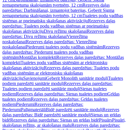
zemapmetuma skalojamām tvertnēm, 12 cm
Rezerves daļas
paredzētas: Darbināšanai, izmantojot baterijas, Geberit Sigma
zemapmetuma skalojamām tvertnēm, 12 cm
Tualetes podu vadības
sistēmas ar pneimatisku skalošanas aktivizāciju
Rezerves daļas
paredzētas: Tualetes podu vadības sistēmas ar pneimatisku
skalošanas aktivizāciju
Divu režīmu skalošanai
Rezerves daļas
paredzētas: Divu režīmu skalošanai
Vienrežīma
noskalošanai
Rezerves daļas paredzētas: Vienrežīma
noskalošanai
Piederumi tualetes podu vadības sistēmām
Rezerves
daļas paredzētas: Piederumi tualetes podu vadības
sistēmām
Montāžas komplekti
Rezerves daļas paredzētas: Montāžas
komplekti
Tualetes podu vadības sistēmām ar elektronisku
skalošanas aktivizāciju
Rezerves daļas paredzētas: Tualetes podu
vadības sistēmām ar elektronisku skalošanas
aktivizāciju
Savienojumi
Geberit Monolith sanitārie moduļi
Tualetes
podiem paredzēti sanitārie moduļi
Rezerves daļas paredzētas:
Tualetes podiem paredzēti sanitārie moduļi
Sienas tualetes
podiem
Rezerves daļas paredzētas: Sienas tualetes podiem
Grīdas
tualetes podiem
Rezerves daļas paredzētas: Grīdas tualetes
podiem
Piederumi
Rezerves daļas paredzētas:
Piederumi
Palīgmateriāli
Bidē paredzēti sanitārie moduļi
Rezerves
daļas paredzētas: Bidē paredzēti sanitārie moduļi
Sienas un grīdas
bidē
Rezerves daļas paredzētas: Sienas un grīdas bidē
Pisuārs
Pisuāri,
skalošanas režīms, ar skalošanas malu
Rezerves daļas paredzētas: