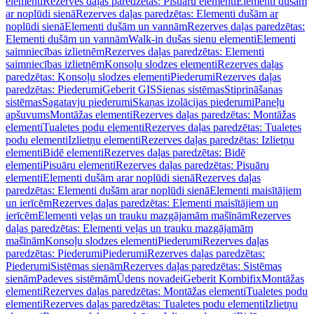
elementi
Rezerves daļas paredzētas: Pisuāru elementi
Elementi dušām
ar noplūdi sienā
Rezerves daļas paredzētas: Elementi dušām ar
noplūdi sienā
Elementi dušām un vannām
Rezerves daļas paredzētas:
Elementi dušām un vannām
Walk-in dušas sienu elementi
Elementi
saimniecības izlietnēm
Rezerves daļas paredzētas: Elementi
saimniecības izlietnēm
Konsoļu slodzes elementi
Rezerves daļas
paredzētas: Konsoļu slodzes elementi
Piederumi
Rezerves daļas
paredzētas: Piederumi
Geberit GIS
Sienas sistēmas
Stiprināšanas
sistēmas
Sagatavju piederumi
Skaņas izolācijas piederumi
Paneļu
apšuvums
Montāžas elementi
Rezerves daļas paredzētas: Montāžas
elementi
Tualetes podu elementi
Rezerves daļas paredzētas: Tualetes
podu elementi
Izlietņu elementi
Rezerves daļas paredzētas: Izlietņu
elementi
Bidē elementi
Rezerves daļas paredzētas: Bidē
elementi
Pisuāru elementi
Rezerves daļas paredzētas: Pisuāru
elementi
Elementi dušām arar noplūdi sienā
Rezerves daļas
paredzētas: Elementi dušām arar noplūdi sienā
Elementi maisītājiem
un ierīcēm
Rezerves daļas paredzētas: Elementi maisītājiem un
ierīcēm
Elementi veļas un trauku mazgājamām mašīnām
Rezerves
daļas paredzētas: Elementi veļas un trauku mazgājamām
mašīnām
Konsoļu slodzes elementi
Piederumi
Rezerves daļas
paredzētas: Piederumi
Piederumi
Rezerves daļas paredzētas:
Piederumi
Sistēmas sienām
Rezerves daļas paredzētas: Sistēmas
sienām
Padeves sistēmām
Ūdens novadei
Geberit Kombifix
Montāžas
elementi
Rezerves daļas paredzētas: Montāžas elementi
Tualetes podu
elementi
Rezerves daļas paredzētas: Tualetes podu elementi
Izlietņu