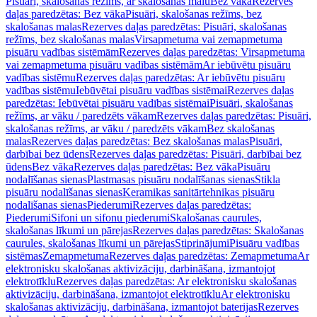
Pisuāri, skalošanas režīms, ar skalošanas malu
Bez vāka
Rezerves
daļas paredzētas: Bez vāka
Pisuāri, skalošanas režīms, bez
skalošanas malas
Rezerves daļas paredzētas: Pisuāri, skalošanas
režīms, bez skalošanas malas
Virsapmetuma vai zemapmetuma
pisuāru vadības sistēmām
Rezerves daļas paredzētas: Virsapmetuma
vai zemapmetuma pisuāru vadības sistēmām
Ar iebūvētu pisuāru
vadības sistēmu
Rezerves daļas paredzētas: Ar iebūvētu pisuāru
vadības sistēmu
Iebūvētai pisuāru vadības sistēmai
Rezerves daļas
paredzētas: Iebūvētai pisuāru vadības sistēmai
Pisuāri, skalošanas
režīms, ar vāku / paredzēts vākam
Rezerves daļas paredzētas: Pisuāri,
skalošanas režīms, ar vāku / paredzēts vākam
Bez skalošanas
malas
Rezerves daļas paredzētas: Bez skalošanas malas
Pisuāri,
darbībai bez ūdens
Rezerves daļas paredzētas: Pisuāri, darbībai bez
ūdens
Bez vāka
Rezerves daļas paredzētas: Bez vāka
Pisuāru
nodalīšanas sienas
Plastmasas pisuāru nodalīšanas sienas
Stikla
pisuāru nodalīšanas sienas
Keramikas sanitārtehnikas pisuāru
nodalīšanas sienas
Piederumi
Rezerves daļas paredzētas:
Piederumi
Sifoni un sifonu piederumi
Skalošanas caurules,
skalošanas līkumi un pārejas
Rezerves daļas paredzētas: Skalošanas
caurules, skalošanas līkumi un pārejas
Stiprinājumi
Pisuāru vadības
sistēmas
Zemapmetuma
Rezerves daļas paredzētas: Zemapmetuma
Ar
elektronisku skalošanas aktivizāciju, darbināšana, izmantojot
elektrotīklu
Rezerves daļas paredzētas: Ar elektronisku skalošanas
aktivizāciju, darbināšana, izmantojot elektrotīklu
Ar elektronisku
skalošanas aktivizāciju, darbināšana, izmantojot baterijas
Rezerves