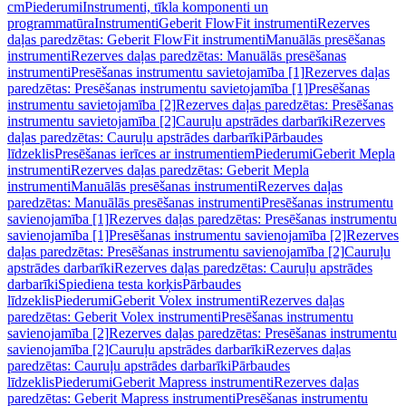
cm
Piederumi
Instrumenti, tīkla komponenti un
programmatūra
Instrumenti
Geberit FlowFit instrumenti
Rezerves
daļas paredzētas: Geberit FlowFit instrumenti
Manuālās presēšanas
instrumenti
Rezerves daļas paredzētas: Manuālās presēšanas
instrumenti
Presēšanas instrumentu savietojamība [1]
Rezerves daļas
paredzētas: Presēšanas instrumentu savietojamība [1]
Presēšanas
instrumentu savietojamība [2]
Rezerves daļas paredzētas: Presēšanas
instrumentu savietojamība [2]
Cauruļu apstrādes darbarīki
Rezerves
daļas paredzētas: Cauruļu apstrādes darbarīki
Pārbaudes
līdzeklis
Presēšanas ierīces ar instrumentiem
Piederumi
Geberit Mepla
instrumenti
Rezerves daļas paredzētas: Geberit Mepla
instrumenti
Manuālās presēšanas instrumenti
Rezerves daļas
paredzētas: Manuālās presēšanas instrumenti
Presēšanas instrumentu
savienojamība [1]
Rezerves daļas paredzētas: Presēšanas instrumentu
savienojamība [1]
Presēšanas instrumentu savienojamība [2]
Rezerves
daļas paredzētas: Presēšanas instrumentu savienojamība [2]
Cauruļu
apstrādes darbarīki
Rezerves daļas paredzētas: Cauruļu apstrādes
darbarīki
Spiediena testa korķis
Pārbaudes
līdzeklis
Piederumi
Geberit Volex instrumenti
Rezerves daļas
paredzētas: Geberit Volex instrumenti
Presēšanas instrumentu
savienojamība [2]
Rezerves daļas paredzētas: Presēšanas instrumentu
savienojamība [2]
Cauruļu apstrādes darbarīki
Rezerves daļas
paredzētas: Cauruļu apstrādes darbarīki
Pārbaudes
līdzeklis
Piederumi
Geberit Mapress instrumenti
Rezerves daļas
paredzētas: Geberit Mapress instrumenti
Presēšanas instrumentu