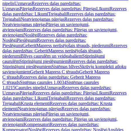
nipelis
Uzmavas
Rezerves daļas paredzētas:
Uzmavas
Pārejas
Rezerves daļas paredzētas: Pārejas
Līkumi
Rezerves
daļas paredzētas: Līkumi
Trejgabali
Rezerves daļas paredzētas:
Trejgabali
Neatvienojamas pārejas
Rezerves daļas paredzētas:
Neatvienojamas pārejas
Pārejas un savienojumi,
atvienojami
Rezerves daļas paredzētas: Pārejas un savienojumi,
atvienojami
Noslēgi
Rezerves daļas paredzētas:
Noslēgi
Pieslēgumi
Rezerves daļas paredzētas:
Pieslēgumi
GeberitMapress nerūsējošais tērauds, piederumi
Rezerves
daļas paredzētas: GeberitMapress nerūsējošais tērauds,
piederumi
Blīves caurulēm un veidgabaliem
Stiprinājumi
caurulēm
Stiprinājumi pieslēgumiem
Rezerves daļas paredzētas:
Stiprinājumi pieslēgumiem
Sistēmas blīves
Skrūvju komplekti atloku
savienojumiem
Geberit Mapress C tērauds
Geberit Mapress
C tērauds
Rezerves daļas paredzētas: Geberit Mapress
C tērauds
Sistēmas caurules 1.0034
Sistēmas caurules
1.0215
Caurules nipelis
Uzmavas
Rezerves daļas paredzētas:
Uzmavas
Pārejas
Rezerves daļas paredzētas: Pārejas
Līkumi
Rezerves
daļas paredzētas: Līkumi
Trejgabali
Rezerves daļas paredzētas:
Trejgabali
Krusta elementi
Rezerves daļas paredzētas: Krusta
elementi
Neatvienojamas pārejas
Rezerves daļas paredzētas:
Neatvienojamas pārejas
Pārejas un savienojumi,
atvienojami
Rezerves daļas paredzētas: Pārejas un savienojumi,
atvienojami
Kompensatori
Rezerves daļas paredzētas:
Kompensatori
Noslēgi
Rezerves daļas paredzētas: Noslēgi
Apsildes