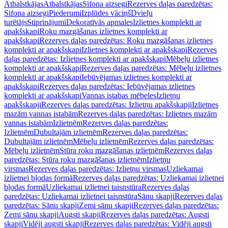
Atbalstkājas
Atbalstkājas
Sifona aizsegi
Rezerves daļas paredzētas:
Sifona aizsegi
Piederumi
Izplūdes vāciņš
Dvieļu
turētājs
Stiprinājumi
Dekoratīvās apmales
Izlietnes komplekti ar
apakšskapi
Roku mazgāšanas izlietnes komplekti ar
apakšskapi
Rezerves daļas paredzētas: Roku mazgāšanas izlietnes
komplekti ar apakšskapi
Izlietnes komplekti ar apakšskapi
Rezerves
daļas paredzētas: Izlietnes komplekti ar apakšskapi
Mēbeļu izlietnes
komplekti ar apakšskapi
Rezerves daļas paredzētas: Mēbeļu izlietnes
komplekti ar apakšskapi
Iebūvējamas izlietnes komplekti ar
apakšskapi
Rezerves daļas paredzētas: Iebūvējamas izlietnes
komplekti ar apakšskapi
Vannas istabas mēbeles
Izlietņu
apakšskapji
Rezerves daļas paredzētas: Izlietņu apakšskapji
Izlietnes
mazām vannas istabām
Rezerves daļas paredzētas: Izlietnes mazām
vannas istabām
Izlietnēm
Rezerves daļas paredzētas:
Izlietnēm
Dubultajām izlietnēm
Rezerves daļas paredzētas:
Dubultajām izlietnēm
Mēbeļu izlietnēm
Rezerves daļas paredzētas:
Mēbeļu izlietnēm
Stūra roku mazgāšanas izlietnēm
Rezerves daļas
paredzētas: Stūra roku mazgāšanas izlietnēm
Izlietņu
virsmas
Rezerves daļas paredzētas: Izlietņu virsmas
Uzliekamai
izlietnei bļodas formā
Rezerves daļas paredzētas: Uzliekamai izlietnei
bļodas formā
Uzliekamai izlietnei taisnstūra
Rezerves daļas
paredzētas: Uzliekamai izlietnei taisnstūra
Sānu skapji
Rezerves daļas
paredzētas: Sānu skapji
Zemi sānu skapji
Rezerves daļas paredzētas:
Zemi sānu skapji
Augsti skapji
Rezerves daļas paredzētas: Augsti
skapji
Vidēji augsti skapji
Rezerves daļas paredzētas: Vidēji augsti