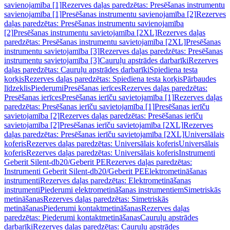
savienojamība [1]
Rezerves daļas paredzētas: Presēšanas instrumentu
savienojamība [1]
Presēšanas instrumentu savienojamība [2]
Rezerves
daļas paredzētas: Presēšanas instrumentu savienojamība
[2]
Presēšanas instrumentu savietojamība [2XL]
Rezerves daļas
paredzētas: Presēšanas instrumentu savietojamība [2XL]
Presēšanas
instrumentu savietojamība [3]
Rezerves daļas paredzētas: Presēšanas
instrumentu savietojamība [3]
Cauruļu apstrādes darbarīki
Rezerves
daļas paredzētas: Cauruļu apstrādes darbarīki
Spiediena testa
korķis
Rezerves daļas paredzētas: Spiediena testa korķis
Pārbaudes
līdzeklis
Piederumi
Presēšanas ierīces
Rezerves daļas paredzētas:
Presēšanas ierīces
Presēšanas ierīču savietojamība [1]
Rezerves daļas
paredzētas: Presēšanas ierīču savietojamība [1]
Presēšanas ierīču
savietojamība [2]
Rezerves daļas paredzētas: Presēšanas ierīču
savietojamība [2]
Presēšanas ierīču savietojamība [2XL]
Rezerves
daļas paredzētas: Presēšanas ierīču savietojamība [2XL]
Universālais
koferis
Rezerves daļas paredzētas: Universālais koferis
Universālais
koferis
Rezerves daļas paredzētas: Universālais koferis
Instrumenti
Geberit Silent-db20/Geberit PE
Rezerves daļas paredzētas:
Instrumenti Geberit Silent-db20/Geberit PE
Elektrometināšanas
instrumenti
Rezerves daļas paredzētas: Elektrometināšanas
instrumenti
Piederumi elektrometināšanas instrumentiem
Simetriskās
metināšanas
Rezerves daļas paredzētas: Simetriskās
metināšanas
Piederumi kontaktmetināšanas
Rezerves daļas
paredzētas: Piederumi kontaktmetināšanas
Cauruļu apstrādes
darbarīki
Rezerves daļas paredzētas: Cauruļu apstrādes