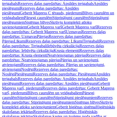
trejgabals
Rezerves daļas paredzētas: Apsildes trejgabals
Apsildes
pieslēgumi
Rezerves daļas paredzētas: Apsildes
pieslēgumi
Geberit Mapress C tērauds, piederumi
Blīves caurulēm un
veidgabaliem
Pārsegi caurulēm
Stiprinājumi caurulēm
Stiprinājumi
pieslēgumiem
Sistēmas blīves
Skrūvju komplekti atloku
savienojumiem
Geberit Mapress varš
Geberit Mapress varš
Rezerves
daļas paredzētas: Geberit Mapress varš
Uzmavas
Rezerves daļas
paredzētas: Uzmavas
Pārejas
Rezerves daļas paredzētas:
Pārejas
Līkumi
Rezerves daļas paredzētas: Līkumi
Trejgabali
Rezerves
daļas paredzētas: Trejgabali
Iebūvēta cirkulācija
Rezerves daļas
paredzētas: Iebūvēta cirkulācija
Krusta elementi
Rezerves daļas
paredzētas: Krusta elementi
Neatvienojamas pārejas
Rezerves daļas
paredzētas: Neatvienojamas pārejas
Pārejas un savienojumi,
atvienojami
Rezerves daļas paredzētas: Pārejas un savienojumi,
atvienojami
Noslēgi
Rezerves daļas paredzētas:
Noslēgi
Pieslēgumi
Rezerves daļas paredzētas: Pieslēgumi
Apsildes
trejgabals
Rezerves daļas paredzētas: Apsildes trejgabals
Apsildes
pieslēgumi
Rezerves daļas paredzētas: Apsildes pieslēgumi
Geberit
Mapress varš, piederumi
Rezerves daļas paredzētas: Geberit Mapress
varš, piederumi
Blīves caurulēm un veidgabaliem
Pārsegi
caurulēm
Stiprinājumi caurulēm
Stiprinājumi pieslēgumiem
Rezerves
daļas paredzētas: Stiprinājumi pieslēgumiem
Sistēmas blīves
Skrūvju
komplekti atloku savienojumiem
Geberit higiēnas sistēma
Higiēniskās
skalošanas iekārtas
Rezerves daļas paredzētas: Higiēniskās
skalošanas iekārtas
Skalošanas kastes un tualetes poda vadība ar