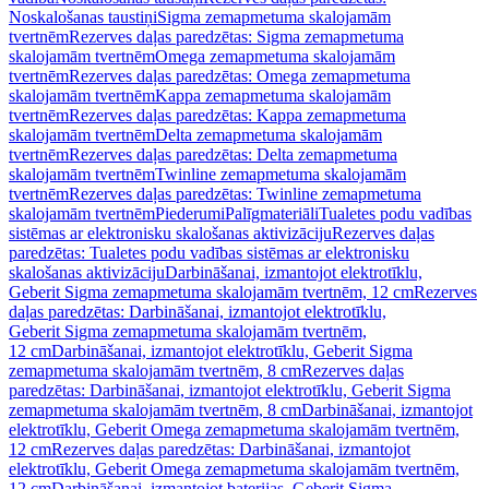
Noskalošanas taustiņi
Sigma zemapmetuma skalojamām
tvertnēm
Rezerves daļas paredzētas: Sigma zemapmetuma
skalojamām tvertnēm
Omega zemapmetuma skalojamām
tvertnēm
Rezerves daļas paredzētas: Omega zemapmetuma
skalojamām tvertnēm
Kappa zemapmetuma skalojamām
tvertnēm
Rezerves daļas paredzētas: Kappa zemapmetuma
skalojamām tvertnēm
Delta zemapmetuma skalojamām
tvertnēm
Rezerves daļas paredzētas: Delta zemapmetuma
skalojamām tvertnēm
Twinline zemapmetuma skalojamām
tvertnēm
Rezerves daļas paredzētas: Twinline zemapmetuma
skalojamām tvertnēm
Piederumi
Palīgmateriāli
Tualetes podu vadības
sistēmas ar elektronisku skalošanas aktivizāciju
Rezerves daļas
paredzētas: Tualetes podu vadības sistēmas ar elektronisku
skalošanas aktivizāciju
Darbināšanai, izmantojot elektrotīklu,
Geberit Sigma zemapmetuma skalojamām tvertnēm, 12 cm
Rezerves
daļas paredzētas: Darbināšanai, izmantojot elektrotīklu,
Geberit Sigma zemapmetuma skalojamām tvertnēm,
12 cm
Darbināšanai, izmantojot elektrotīklu, Geberit Sigma
zemapmetuma skalojamām tvertnēm, 8 cm
Rezerves daļas
paredzētas: Darbināšanai, izmantojot elektrotīklu, Geberit Sigma
zemapmetuma skalojamām tvertnēm, 8 cm
Darbināšanai, izmantojot
elektrotīklu, Geberit Omega zemapmetuma skalojamām tvertnēm,
12 cm
Rezerves daļas paredzētas: Darbināšanai, izmantojot
elektrotīklu, Geberit Omega zemapmetuma skalojamām tvertnēm,
12 cm
Darbināšanai, izmantojot baterijas, Geberit Sigma