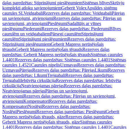
daļas paredzētas: Stiprinājumi pieslēgumiem
Sistēmas blīves
Skrūvju
komplekti atloku savienojumiem
Geberit Volex
Apsildes sistēmu
caurules SL
Veidgabali
Rezerves daļas paredzētas: Veidgabali
Pārejas
un savienojumi, atvienojami
Rezerves daļas paredzētas: Pārejas un
savienojumi, atvienojami
Pieslēgumi
Sadalītājs ar vītnes
pieslēgumu
Piederumi
Rezerves daļas paredzētas: Piederumi
Blīves
caurulēm un veidgabaliem
Pārsegi caurulēm
Stiprinājumi
caurulēm
Stiprinājumi pieslēgumiem
Rezerves daļas paredzētas:
Stiprinājumi pieslēgumiem
Geberit Mapress nerūsējošais
tērauds
Geberit Mapress nerūsējošais tērauds
Rezerves daļas
paredzētas: Geberit Mapress nerūsējošais tērauds
Sistēmas caurules
1.4401
Rezerves daļas paredzētas: Sistēmas caurules 1.4401
Sistēmas
caurules 1.4521
Caurules nipelis
Uzmavas
Rezerves daļas paredzētas:
Uzmavas
Pārejas
Rezerves daļas paredzētas: Pārejas
Līkumi
Rezerves
daļas paredzētas: Līkumi
Trejgabali
Rezerves daļas paredzētas:
Trejgabali
Iebūvēta cirkulācija
Rezerves daļas paredzētas: Iebūvēta
cirkulācija
Neatvienojamas pārejas
Rezerves daļas paredzētas:
Neatvienojamas pārejas
Pārejas un savienojumi,
atvienojami
Rezerves daļas paredzētas: Pārejas un savienojumi,
atvienojami
Kompensatori
Rezerves daļas paredzētas:
Kompensatori
Noslēgi
Rezerves daļas paredzētas:
Noslēgi
Pieslēgumi
Rezerves daļas paredzētas: Pieslēgumi
Geberit
Mapress nerūsējošais tērauds, gāze
Rezerves daļas paredzētas:
Geberit Mapress nerūsējošais tērauds, gāze
Sistēmas caurules
1.4401
Rezerves daļas paredzētas: Sistēmas caurules 1.4401
Caurules