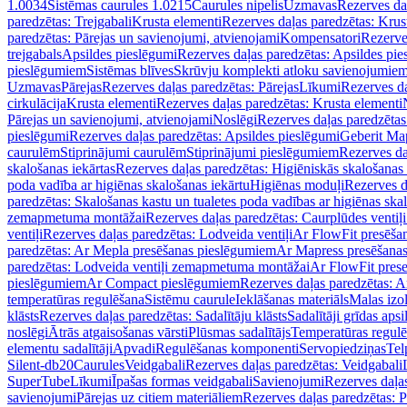
1.0034
Sistēmas caurules 1.0215
Caurules nipelis
Uzmavas
Rezerves da
paredzētas: Trejgabali
Krusta elementi
Rezerves daļas paredzētas: Krus
paredzētas: Pārejas un savienojumi, atvienojami
Kompensatori
Rezerve
trejgabals
Apsildes pieslēgumi
Rezerves daļas paredzētas: Apsildes pie
pieslēgumiem
Sistēmas blīves
Skrūvju komplekti atloku savienojumie
Uzmavas
Pārejas
Rezerves daļas paredzētas: Pārejas
Līkumi
Rezerves da
cirkulācija
Krusta elementi
Rezerves daļas paredzētas: Krusta elementi
Pārejas un savienojumi, atvienojami
Noslēgi
Rezerves daļas paredzētas
pieslēgumi
Rezerves daļas paredzētas: Apsildes pieslēgumi
Geberit Map
caurulēm
Stiprinājumi caurulēm
Stiprinājumi pieslēgumiem
Rezerves da
skalošanas iekārtas
Rezerves daļas paredzētas: Higiēniskās skalošanas 
poda vadība ar higiēnas skalošanas iekārtu
Higiēnas moduļi
Rezerves d
paredzētas: Skalošanas kastu un tualetes poda vadības ar higiēnas ska
zemapmetuma montāžai
Rezerves daļas paredzētas: Caurplūdes vent
ventiļi
Rezerves daļas paredzētas: Lodveida ventiļi
Ar FlowFit presēša
paredzētas: Ar Mepla presēšanas pieslēgumiem
Ar Mapress presēšana
paredzētas: Lodveida ventiļi zemapmetuma montāžai
Ar FlowFit pres
pieslēgumiem
Ar Compact pieslēgumiem
Rezerves daļas paredzētas: 
temperatūras regulēšana
Sistēmu caurule
Ieklāšanas materiāls
Malas izol
klāsts
Rezerves daļas paredzētas: Sadalītāju klāsts
Sadalītāji grīdas apsi
noslēgi
Ātrās atgaisošanas vārsti
Plūsmas sadalītājs
Temperatūras regulē
elementu sadalītāji
Apvadi
Regulēšanas komponenti
Servopiedziņas
Tel
Silent-db20
Caurules
Veidgabali
Rezerves daļas paredzētas: Veidgabali
SuperTube
Līkumi
Īpašas formas veidgabali
Savienojumi
Rezerves daļa
savienojumi
Pārejas uz citiem materiāliem
Rezerves daļas paredzētas: P