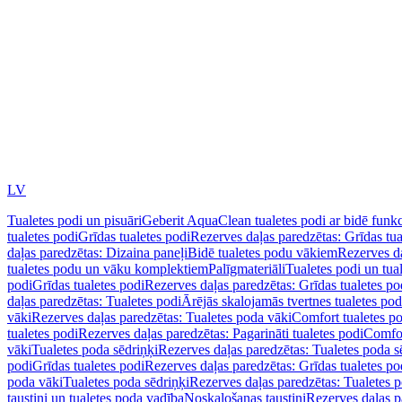
LV
Tualetes podi un pisuāri
Geberit AquaClean tualetes podi ar bidē funkc
tualetes podi
Grīdas tualetes podi
Rezerves daļas paredzētas: Grīdas tua
daļas paredzētas: Dizaina paneļi
Bidē tualetes podu vākiem
Rezerves da
tualetes podu un vāku komplektiem
Palīgmateriāli
Tualetes podi un tua
podi
Grīdas tualetes podi
Rezerves daļas paredzētas: Grīdas tualetes po
daļas paredzētas: Tualetes podi
Ārējās skalojamās tvertnes tualetes po
vāki
Rezerves daļas paredzētas: Tualetes poda vāki
Comfort tualetes p
tualetes podi
Rezerves daļas paredzētas: Pagarināti tualetes podi
Comfor
vāki
Tualetes poda sēdriņķi
Rezerves daļas paredzētas: Tualetes poda s
podi
Grīdas tualetes podi
Rezerves daļas paredzētas: Grīdas tualetes po
poda vāki
Tualetes poda sēdriņķi
Rezerves daļas paredzētas: Tualetes p
taustiņi un tualetes poda vadība
Noskalošanas taustiņi
Rezerves daļas p