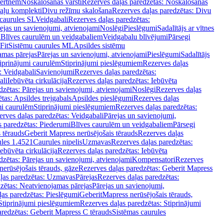
vertnēm
Noskalošanas vārsti
Rezerves daļas paredzētas: Noskalošanas
taļu komplekti
Divu režīmu skalošana
Rezerves daļas paredzētas: Divu
caurules SL
Veidgabali
Rezerves daļas paredzētas:
ejas un savienojumi, atvienojami
Noslēgi
Pieslēgumi
Sadalītājs ar vītnes
i
Blīves caurulēm un veidgabaliem
Veidgabalu blīvējumi
Pārsegi
Fit
Sistēmu caurules ML
Apsildes sistēmu
amas pārejas
Pārejas un savienojumi, atvienojami
Pieslēgumi
Sadalītājs
iprinājumi caurulēm
Stiprinājumi pieslēgumiem
Rezerves daļas
: Veidgabali
Savienojumi
Rezerves daļas paredzētas:
ali
Iebūvēta cirkulācija
Rezerves daļas paredzētas: Iebūvēta
dzētas: Pārejas un savienojumi, atvienojami
Noslēgi
Rezerves daļas
tas: Apsildes trejgabals
Apsildes pieslēgumi
Rezerves daļas
mi caurulēm
Stiprinājumi pieslēgumiem
Rezerves daļas paredzētas:
rves daļas paredzētas: Veidgabali
Pārejas un savienojumi,
s paredzētas: Piederumi
Blīves caurulēm un veidgabaliem
Pārsegi
 tērauds
Geberit Mapress nerūsējošais tērauds
Rezerves daļas
ules 1.4521
Caurules nipelis
Uzmavas
Rezerves daļas paredzētas:
Iebūvēta cirkulācija
Rezerves daļas paredzētas: Iebūvēta
dzētas: Pārejas un savienojumi, atvienojami
Kompensatori
Rezerves
nerūsējošais tērauds, gāze
Rezerves daļas paredzētas: Geberit Mapress
ļas paredzētas: Uzmavas
Pārejas
Rezerves daļas paredzētas:
zētas: Neatvienojamas pārejas
Pārejas un savienojumi,
ļas paredzētas: Pieslēgumi
GeberitMapress nerūsējošais tērauds,
Stiprinājumi pieslēgumiem
Rezerves daļas paredzētas: Stiprinājumi
aredzētas: Geberit Mapress C tērauds
Sistēmas caurules