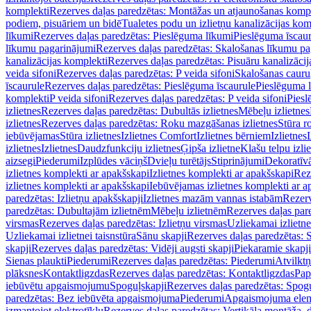
komplekti
Rezerves daļas paredzētas: Montāžas un atjaunošanas komp
podiem, pisuāriem un bidē
Tualetes podu un izlietņu kanalizācijas kom
līkumi
Rezerves daļas paredzētas: Pieslēguma līkumi
Pieslēguma īscau
līkumu pagarinājumi
Rezerves daļas paredzētas: Skalošanas līkumu p
kanalizācijas komplekti
Rezerves daļas paredzētas: Pisuāru kanalizāci
veida sifoni
Rezerves daļas paredzētas: P veida sifoni
Skalošanas cauru
īscaurule
Rezerves daļas paredzētas: Pieslēguma īscaurule
Pieslēguma 
komplekti
P veida sifoni
Rezerves daļas paredzētas: P veida sifoni
Piesl
izlietnes
Rezerves daļas paredzētas: Dubultās izlietnes
Mēbeļu izlietnes
izlietnes
Rezerves daļas paredzētas: Roku mazgāšanas izlietnes
Stūra r
iebūvējamas
Stūra izlietnes
Izlietnes Comfort
Izlietnes bērniem
Izlietnes
izlietnes
Izlietnes
Daudzfunkciju izlietnes
Ģipša izlietne
Klašu telpu izli
aizsegi
Piederumi
Izplūdes vāciņš
Dvieļu turētājs
Stiprinājumi
Dekoratīv
izlietnes komplekti ar apakšskapi
Izlietnes komplekti ar apakšskapi
Rez
izlietnes komplekti ar apakšskapi
Iebūvējamas izlietnes komplekti ar a
paredzētas: Izlietņu apakšskapji
Izlietnes mazām vannas istabām
Rezerv
paredzētas: Dubultajām izlietnēm
Mēbeļu izlietnēm
Rezerves daļas par
virsmas
Rezerves daļas paredzētas: Izlietņu virsmas
Uzliekamai izlietn
Uzliekamai izlietnei taisnstūra
Sānu skapji
Rezerves daļas paredzētas: 
skapji
Rezerves daļas paredzētas: Vidēji augsti skapji
Piekaramie skapji
Sienas plaukti
Piederumi
Rezerves daļas paredzētas: Piederumi
Atvilktņ
plāksnes
Kontaktligzdas
Rezerves daļas paredzētas: Kontaktligzdas
Pap
iebūvētu apgaismojumu
Spoguļskapji
Rezerves daļas paredzētas: Spog
paredzētas: Bez iebūvēta apgaismojuma
Piederumi
Apgaismojuma elem
izmantojot elektrotīklu
Rezerves daļas paredzētas: Vertikāla montāža, d