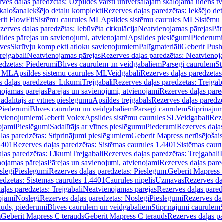
ves daļas paredzētas: Uzpildes vārsti universālajām skalojamā ūdens t
skalošana
Iekšējo detaļu komplekti
Rezerves daļas paredzētas: Iekšējo de
rit FlowFit
Sistēmu caurules ML
Apsildes sistēmu caurules ML
Sistēmu 
zerves daļas paredzētas: Iebūvēta cirkulācija
Neatvienojamas pārejas
Pār
ldes pārejas un savienojumi, atvienojami
Apsildes pieslēgumi
Piederum
īves
Skrūvju komplekti atloku savienojumiem
Palīgmateriāli
Geberit Push
rejgabali
Neatvienojamas pārejas
Rezerves daļas paredzētas: Neatvienoj
edzētas: Piederumi
Blīves caurulēm un veidgabaliem
Pārsegi caurulēm
St
s ML
Apsildes sistēmu caurules ML
Veidgabali
Rezerves daļas paredzētas
 daļas paredzētas: Līkumi
Trejgabali
Rezerves daļas paredzētas: Trejgab
nojamas pārejas
Pārejas un savienojumi, atvienojami
Rezerves daļas pare
adalītājs ar vītnes pieslēgumu
Apsildes trejgabals
Rezerves daļas paredzē
 Piederumi
Blīves caurulēm un veidgabaliem
Pārsegi caurulēm
Stiprināju
savienojumiem
Geberit Volex
Apsildes sistēmu caurules SL
Veidgabali
Reze
ojami
Pieslēgumi
Sadalītājs ar vītnes pieslēgumu
Piederumi
Rezerves daļa
ļas paredzētas: Stiprinājumi pieslēgumiem
Geberit Mapress nerūsējošais
4401
Rezerves daļas paredzētas: Sistēmas caurules 1.4401
Sistēmas caur
ļas paredzētas: Līkumi
Trejgabali
Rezerves daļas paredzētas: Trejgabali
nojamas pārejas
Pārejas un savienojumi, atvienojami
Rezerves daļas pare
slēgi
Pieslēgumi
Rezerves daļas paredzētas: Pieslēgumi
Geberit Mapress 
edzētas: Sistēmas caurules 1.4401
Caurules nipelis
Uzmavas
Rezerves da
aļas paredzētas: Trejgabali
Neatvienojamas pārejas
Rezerves daļas pared
ojami
Noslēgi
Rezerves daļas paredzētas: Noslēgi
Pieslēgumi
Rezerves da
auds, piederumi
Blīves caurulēm un veidgabaliem
Stiprinājumi caurulēm
m
Geberit Mapress C tērauds
Geberit Mapress C tērauds
Rezerves daļas p