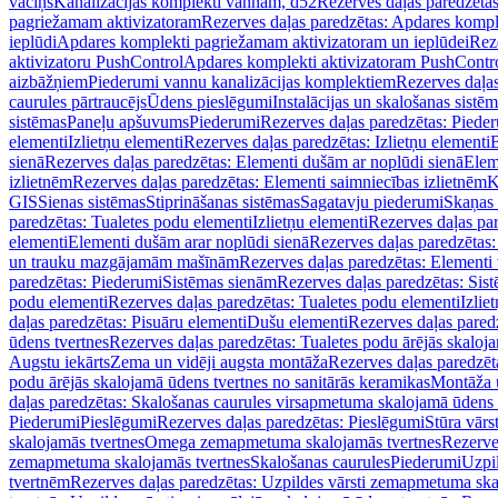
vāciņš
Kanalizācijas komplekti vannām, d52
Rezerves daļas paredzēta
pagriežamam aktivizatoram
Rezerves daļas paredzētas: Apdares komp
ieplūdi
Apdares komplekti pagriežamam aktivizatoram un ieplūdei
Rez
aktivizatoru PushControl
Apdares komplekti aktivizatoram PushContr
aizbāžņiem
Piederumi vannu kanalizācijas komplektiem
Rezerves daļa
caurules pārtraucējs
Ūdens pieslēgumi
Instalācijas un skalošanas sistē
sistēmas
Paneļu apšuvums
Piederumi
Rezerves daļas paredzētas: Piede
elementi
Izlietņu elementi
Rezerves daļas paredzētas: Izlietņu elementi
B
sienā
Rezerves daļas paredzētas: Elementi dušām ar noplūdi sienā
Elem
izlietnēm
Rezerves daļas paredzētas: Elementi saimniecības izlietnēm
K
GIS
Sienas sistēmas
Stiprināšanas sistēmas
Sagatavju piederumi
Skaņas 
paredzētas: Tualetes podu elementi
Izlietņu elementi
Rezerves daļas par
elementi
Elementi dušām arar noplūdi sienā
Rezerves daļas paredzētas:
un trauku mazgājamām mašīnām
Rezerves daļas paredzētas: Element
paredzētas: Piederumi
Sistēmas sienām
Rezerves daļas paredzētas: Sis
podu elementi
Rezerves daļas paredzētas: Tualetes podu elementi
Izlie
daļas paredzētas: Pisuāru elementi
Dušu elementi
Rezerves daļas pared
ūdens tvertnes
Rezerves daļas paredzētas: Tualetes podu ārējās skaloj
Augstu iekārts
Zema un vidēji augsta montāža
Rezerves daļas paredzēt
podu ārējās skalojamā ūdens tvertnes no sanitārās keramikas
Montāža u
daļas paredzētas: Skalošanas caurules virsapmetuma skalojamā ūdens
Piederumi
Pieslēgumi
Rezerves daļas paredzētas: Pieslēgumi
Stūra vārst
skalojamās tvertnes
Omega zemapmetuma skalojamās tvertnes
Rezerve
zemapmetuma skalojamās tvertnes
Skalošanas caurules
Piederumi
Uzpil
tvertnēm
Rezerves daļas paredzētas: Uzpildes vārsti zemapmetuma sk