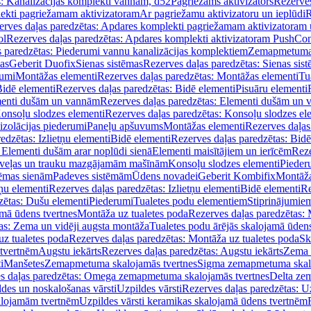
s: Kanalizācijas komplekti vannām, d52
Pagriežams aktivizators
Rezerves
lekti pagriežamam aktivizatoram
Ar pagriežamu aktivizatoru un ieplūdi
R
erves daļas paredzētas: Apdares komplekti pagriežamam aktivizatoram 
ol
Rezerves daļas paredzētas: Apdares komplekti aktivizatoram PushCon
s paredzētas: Piederumi vannu kanalizācijas komplektiem
Zemapmetuma c
mas
Geberit Duofix
Sienas sistēmas
Rezerves daļas paredzētas: Sienas sis
rumi
Montāžas elementi
Rezerves daļas paredzētas: Montāžas elementi
Tu
idē elementi
Rezerves daļas paredzētas: Bidē elementi
Pisuāru elementi
enti dušām un vannām
Rezerves daļas paredzētas: Elementi dušām un
onsoļu slodzes elementi
Rezerves daļas paredzētas: Konsoļu slodzes el
izolācijas piederumi
Paneļu apšuvums
Montāžas elementi
Rezerves daļas
edzētas: Izlietņu elementi
Bidē elementi
Rezerves daļas paredzētas: Bidē
 Elementi dušām arar noplūdi sienā
Elementi maisītājiem un ierīcēm
Reze
i veļas un trauku mazgājamām mašīnām
Konsoļu slodzes elementi
Pieder
tēmas sienām
Padeves sistēmām
Ūdens novadei
Geberit Kombifix
Montāža
tņu elementi
Rezerves daļas paredzētas: Izlietņu elementi
Bidē elementi
Re
zētas: Dušu elementi
Piederumi
Tualetes podu elementiem
Stiprinājumie
amā ūdens tvertnes
Montāža uz tualetes poda
Rezerves daļas paredzētas: 
as: Zema un vidēji augsta montāža
Tualetes podu ārējās skalojamā ūdens
z tualetes poda
Rezerves daļas paredzētas: Montāža uz tualetes poda
Sk
 tvertnēm
Augstu iekārts
Rezerves daļas paredzētas: Augstu iekārts
Zema 
i
Manšetes
Zemapmetuma skalojamās tvertnes
Sigma zemapmetuma skalo
s daļas paredzētas: Omega zemapmetuma skalojamās tvertnes
Delta ze
des un noskalošanas vārsti
Uzpildes vārsti
Rezerves daļas paredzētas: Uz
alojamām tvertnēm
Uzpildes vārsti keramikas skalojamā ūdens tvertnēm