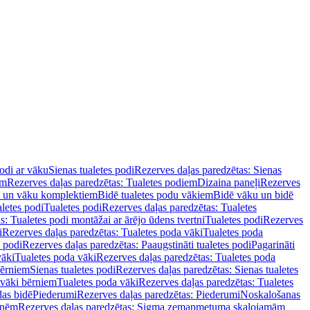
podi ar vāku
Sienas tualetes podi
Rezerves daļas paredzētas: Sienas
em
Rezerves daļas paredzētas: Tualetes podiem
Dizaina paneļi
Rezerves
u un vāku komplektiem
Bidē tualetes podu vākiem
Bidē vāku un bidē
aletes podi
Tualetes podi
Rezerves daļas paredzētas: Tualetes
s: Tualetes podi montāžai ar ārējo ūdens tvertni
Tualetes podi
Rezerves
i
Rezerves daļas paredzētas: Tualetes poda vāki
Tualetes poda
s podi
Rezerves daļas paredzētas: Paaugstināti tualetes podi
Pagarināti
vāki
Tualetes poda vāki
Rezerves daļas paredzētas: Tualetes poda
bērniem
Sienas tualetes podi
Rezerves daļas paredzētas: Sienas tualetes
 vāki bērniem
Tualetes poda vāki
Rezerves daļas paredzētas: Tualetes
das bidē
Piederumi
Rezerves daļas paredzētas: Piederumi
Noskalošanas
tnēm
Rezerves daļas paredzētas: Sigma zemapmetuma skalojamām