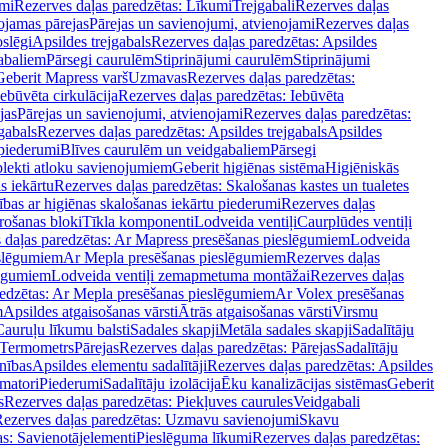
mi
Rezerves daļas paredzētas: Līkumi
Trejgabali
Rezerves daļas
ojamas pārejas
Pārejas un savienojumi, atvienojami
Rezerves daļas
slēgi
Apsildes trejgabals
Rezerves daļas paredzētas: Apsildes
abaliem
Pārsegi caurulēm
Stiprinājumi caurulēm
Stiprinājumi
Geberit Mapress varš
Uzmavas
Rezerves daļas paredzētas:
Iebūvēta cirkulācija
Rezerves daļas paredzētas: Iebūvēta
jas
Pārejas un savienojumi, atvienojami
Rezerves daļas paredzētas:
gabals
Rezerves daļas paredzētas: Apsildes trejgabals
Apsildes
 piederumi
Blīves caurulēm un veidgabaliem
Pārsegi
lekti atloku savienojumiem
Geberit higiēnas sistēma
Higiēniskās
s iekārtu
Rezerves daļas paredzētas: Skalošanas kastes un tualetes
ības ar higiēnas skalošanas iekārtu piederumi
Rezerves daļas
rošanas bloki
Tīkla komponenti
Lodveida ventiļi
Caurplūdes ventiļi
 daļas paredzētas: Ar Mapress presēšanas pieslēgumiem
Lodveida
eslēgumiem
Ar Mepla presēšanas pieslēgumiem
Rezerves daļas
lēgumiem
Lodveida ventiļi zemapmetuma montāžai
Rezerves daļas
redzētas: Ar Mepla presēšanas pieslēgumiem
Ar Volex presēšanas
m
Apsildes atgaisošanas vārsti
Ātrās atgaisošanas vārsti
Virsmu
Cauruļu līkumu balsti
Sadales skapji
Metāla sadales skapji
Sadalītāju
Termometrs
Pārejas
Rezerves daļas paredzētas: Pārejas
Sadalītāju
nības
Apsildes elementu sadalītāji
Rezerves daļas paredzētas: Apsildes
matori
Piederumi
Sadalītāju izolācija
Ēku kanalizācijas sistēmas
Geberit
s
Rezerves daļas paredzētas: Piekļuves caurules
Veidgabali
ezerves daļas paredzētas: Uzmavu savienojumi
Skavu
as: Savienotājelementi
Pieslēguma līkumi
Rezerves daļas paredzētas: