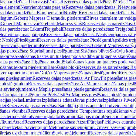
ļas paredzētas: Uzmavas
Pārejas
Rezerves daļas paredzētas: Pārejas
Līku
ta elementi
Neatvienojamas pārejas
Rezerves daļas paredzētas: Neatvien
s daļas paredzētas: Kompensatori
Noslēgi
Rezerves daļas paredzētas: No
slēgumi
Geberit Mapress C tērauds, piederumi
Blīves caurulēm un veidg
m
Geberit Mapress varš
Geberit Mapress varš
Rezerves daļas paredzētas: 
ļas paredzētas: Līkumi
Trejgabali
Rezerves daļas paredzētas: Trejgabali
Neatvienojamas pārejas
Rezerves daļas paredzētas: Neatvienojamas pāre
: Noslēgi
Pieslēgumi
Rezerves daļas paredzētas: Pieslēgumi
Apsildes trej
ress varš, piederumi
Rezerves daļas paredzētas: Geberit Mapress varš,
ļas paredzētas: Stiprinājumi pieslēgumiem
Sistēmas blīves
Skrūvju komp
iekārtas
Skalošanas kastes un tualetes poda vadība ar higiēnas skalošana
aļas paredzētas: Higiēnas moduļi
Skalošanas kastu un tualetes poda vad
lošanas iekārtu piederumi
Barošanas bloki
Rezerves daļas paredzētas: Ba
iļi zemapmetuma montāžai
Ar Mapress presēšanas pieslēgumiem
Rezerves
nas pieslēgumiem
Rezerves daļas paredzētas: Ar FlowFit presēšanas pi
s pieslēgumiem
Rezerves daļas paredzētas: Ar Mapress presēšanas pies
es savienojumiem
Ar Mepla presēšanas pieslēgumiem
Rezerves daļas pa
Ar Compact pieslēgumiem
Pretvārsti
Ar Mapress presēšanas pieslēgumie
ācijas joslas
Līmlentes
Izplešanas adatas
Javas piedevas
Izplešanās šuves
ldei
Rezerves daļas paredzētas: Sadalītāji grīdas apsildei
Lodveida ventiļi
šanas vienības
Rezerves daļas paredzētas: Temperatūras regulēšanas vie
pas termostati
Galvenie regulatori
Komunikācijas moduļi
Sensori
Transfor
Līkumi
Atzari
Rezerves daļas paredzētas: Atzari
Pārejas
Piekļuves caurule
s paredzētas: Savienojumi
Metināmie savienojumi
Uzmavu savienojumi
R
ārejas uz citiem materiāliem
Savienotājelementi
Rezerves daļas paredzēt