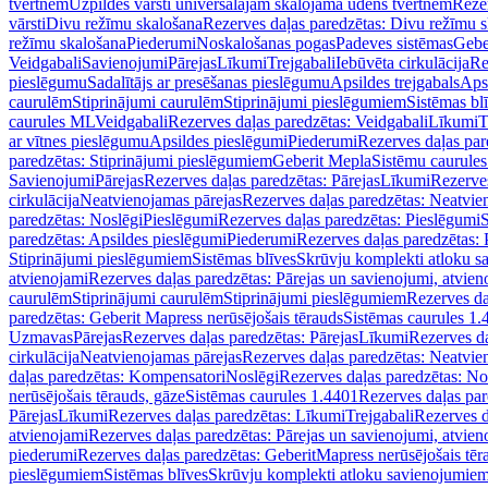
tvertnēm
Uzpildes vārsti universālajām skalojamā ūdens tvertnēm
Rezer
vārsti
Divu režīmu skalošana
Rezerves daļas paredzētas: Divu režīmu 
režīmu skalošana
Piederumi
Noskalošanas pogas
Padeves sistēmas
Gebe
Veidgabali
Savienojumi
Pārejas
Līkumi
Trejgabali
Iebūvēta cirkulācija
Re
pieslēgumu
Sadalītājs ar presēšanas pieslēgumu
Apsildes trejgabals
Apsi
caurulēm
Stiprinājumi caurulēm
Stiprinājumi pieslēgumiem
Sistēmas bl
caurules ML
Veidgabali
Rezerves daļas paredzētas: Veidgabali
Līkumi
T
ar vītnes pieslēgumu
Apsildes pieslēgumi
Piederumi
Rezerves daļas par
paredzētas: Stiprinājumi pieslēgumiem
Geberit Mepla
Sistēmu caurule
Savienojumi
Pārejas
Rezerves daļas paredzētas: Pārejas
Līkumi
Rezerves
cirkulācija
Neatvienojamas pārejas
Rezerves daļas paredzētas: Neatvie
paredzētas: Noslēgi
Pieslēgumi
Rezerves daļas paredzētas: Pieslēgumi
S
paredzētas: Apsildes pieslēgumi
Piederumi
Rezerves daļas paredzētas:
Stiprinājumi pieslēgumiem
Sistēmas blīves
Skrūvju komplekti atloku 
atvienojami
Rezerves daļas paredzētas: Pārejas un savienojumi, atvien
caurulēm
Stiprinājumi caurulēm
Stiprinājumi pieslēgumiem
Rezerves da
paredzētas: Geberit Mapress nerūsējošais tērauds
Sistēmas caurules 1.
Uzmavas
Pārejas
Rezerves daļas paredzētas: Pārejas
Līkumi
Rezerves da
cirkulācija
Neatvienojamas pārejas
Rezerves daļas paredzētas: Neatvie
daļas paredzētas: Kompensatori
Noslēgi
Rezerves daļas paredzētas: No
nerūsējošais tērauds, gāze
Sistēmas caurules 1.4401
Rezerves daļas par
Pārejas
Līkumi
Rezerves daļas paredzētas: Līkumi
Trejgabali
Rezerves d
atvienojami
Rezerves daļas paredzētas: Pārejas un savienojumi, atvien
piederumi
Rezerves daļas paredzētas: GeberitMapress nerūsējošais tēr
pieslēgumiem
Sistēmas blīves
Skrūvju komplekti atloku savienojumie