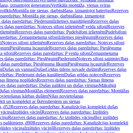
šana, izmantojot ģeneratoru
Vertikāla montāža, vienas sviras
rotīklu
Montāža pie sienas, darbināšana, izmantojot baterijas
Rezerves
paredzētas: Montāža pie sienas, darbināšana, izmantojot
 daļas paredzētas: Piederumi
Izlietnes maisītājiem
Rezerves daļas
s daļas paredzētas: Noteces sifoni izlietnēm
P veida sifoni
Rezerves
izlietnēm
Rezerves daļas paredzētas: Pudeļsifoni izlietnēm
Pudeļsifoni
paredzētas: Zemapmetuma sifoni
Izlietnes pieslēgumi
Rezerves daļas
i
Noteces sifoni izlietnēm
Rezerves daļas paredzētas: Noteces sifoni
lēgumi
Pieslēguma īscaurule
Rezerves daļas paredzētas: Pieslēguma
a sifoni
Rezerves daļas paredzētas: P veida sifoni
Zemapmetuma
s daļas paredzētas: Pieslēgumi
Piederumi
Noteces sifoni saimniecības
daļas paredzētas: Pieslēguma līkumi
Pieslēguma īscaurule
Rezerves
mi
Dušas un vannas
Dušas
Grīdas ūdens novade dušām
Rezerves daļas
edzētas: Piederumi dušas kanāliem
Dušas grīdas noteces
Rezerves
nas līmeņa noplūdes
Rezerves daļas paredzētas: Sienas līmeņa
es daļas paredzētas: Dušas paliktņi un dušas virsmas
Mākslīgā
dušas virsmas
Montāžas elementi
Rezerves daļas paredzētas: Montāžas
ovietošanas kārbas dušām
Nišas novietošanas
ti un komplekti ar šķērsstieņiem un sienas
m, d52
Rezerves daļas paredzētas: Kanalizācijas komplekti dušas
 vāciņa
Izplūdes vāciņš
Rezerves daļas paredzētas: Izplūdes
āciņu
Rezerves daļas paredzētas: Ar izplūdes vāciņu
Bez izplūdes
s paliktņiem, d90
Rezerves daļas paredzētas: Kanalizācijas komplekti
plūdes vāciņa
Izplūdes vāciņš
Rezerves daļas paredzētas: Izplūdes