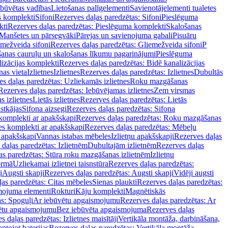
ebūvētas vadības
Lietošanas palīgelementi
Savienotājelementi tualetes
s komplekti
Sifoni
Rezerves daļas paredzētas: Sifoni
Pieslēguma
kti
Rezerves daļas paredzētas: Pieslēguma komplekti
Skalošanas
Manšetes un pārsegvāki
Pārejas un savienojuma gabali
Pisuāru
mežveida sifoni
Rezerves daļas paredzētas: Gliemežveida sifoni
P
šanas cauruļu un skalošanas līkumu pagarinājumi
Pieslēguma
izācijas komplekti
Rezerves daļas paredzētas: Bidē kanalizācijas
as vieta
Izlietnes
Izlietnes
Rezerves daļas paredzētas: Izlietnes
Dubultās
s daļas paredzētas: Uzliekamās izlietnes
Roku mazgāšanas
Rezerves daļas paredzētas: Iebūvējamas izlietnes
Zem virsmas
s izlietnes
Lietās izlietnes
Rezerves daļas paredzētas: Lietās
stkājas
Sifona aizsegi
Rezerves daļas paredzētas: Sifona
komplekti ar apakšskapi
Rezerves daļas paredzētas: Roku mazgāšanas
es komplekti ar apakšskapi
Rezerves daļas paredzētas: Mēbeļu
r apakšskapi
Vannas istabas mēbeles
Izlietņu apakšskapji
Rezerves daļas
daļas paredzētas: Izlietnēm
Dubultajām izlietnēm
Rezerves daļas
as paredzētas: Stūra roku mazgāšanas izlietnēm
Izlietņu
ormā
Uzliekamai izlietnei taisnstūra
Rezerves daļas paredzētas:
i
Augsti skapji
Rezerves daļas paredzētas: Augsti skapji
Vidēji augsti
as paredzētas: Citas mēbeles
Sienas plaukti
Rezerves daļas paredzētas:
ojuma elementi
Rokturi
Kāju komplekti
Magnētiskās
s: Spoguļi
Ar iebūvētu apgaismojumu
Rezerves daļas paredzētas: Ar
vētu apgaismojumu
Bez iebūvēta apgaismojuma
Rezerves daļas
s daļas paredzētas: Izlietnes maisītāji
Vertikāla montāža, darbināšana,
ntojot baterijas
Rezerves daļas paredzētas: Vertikāla montāža,