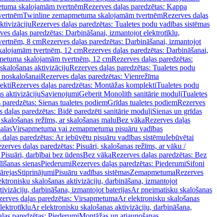
tuma skalojamām tvertnēm
Rezerves daļas paredzētas: Kappa
vertnēm
Twinline zemapmetuma skalojamām tvertnēm
Rezerves daļas
ktivizāciju
Rezerves daļas paredzētas: Tualetes podu vadības sistēmas
ves daļas paredzētas: Darbināšanai, izmantojot elektrotīklu,
vertnēm, 8 cm
Rezerves daļas paredzētas: Darbināšanai, izmantojot
skalojamām tvertnēm, 12 cm
Rezerves daļas paredzētas: Darbināšanai,
apmetuma skalojamām tvertnēm, 12 cm
Rezerves daļas paredzētas:
skalošanas aktivizāciju
Rezerves daļas paredzētas: Tualetes podu
 noskalošanai
Rezerves daļas paredzētas: Vienrežīma
ekti
Rezerves daļas paredzētas: Montāžas komplekti
Tualetes podu
s aktivizāciju
Savienojumi
Geberit Monolith sanitārie moduļi
Tualetes
 paredzētas: Sienas tualetes podiem
Grīdas tualetes podiem
Rezerves
 daļas paredzētas: Bidē paredzēti sanitārie moduļi
Sienas un grīdas
, skalošanas režīms, ar skalošanas malu
Bez vāka
Rezerves daļas
alas
Virsapmetuma vai zemapmetuma pisuāru vadības
 daļas paredzētas: Ar iebūvētu pisuāru vadības sistēmu
Iebūvētai
zerves daļas paredzētas: Pisuāri, skalošanas režīms, ar vāku /
 Pisuāri, darbībai bez ūdens
Bez vāka
Rezerves daļas paredzētas: Bez
līšanas sienas
Piederumi
Rezerves daļas paredzētas: Piederumi
Sifoni
ārejas
Stiprinājumi
Pisuāru vadības sistēmas
Zemapmetuma
Rezerves
ektronisku skalošanas aktivizāciju, darbināšana, izmantojot
ivizāciju, darbināšana, izmantojot baterijas
Ar pneimatisku skalošanas
zerves daļas paredzētas: Virsapmetuma
Ar elektronisku skalošanas
lektrotīklu
Ar elektronisku skalošanas aktivizāciju, darbināšana,
ļas paredzētas: Piederumi
Montāžas un atjaunošanas