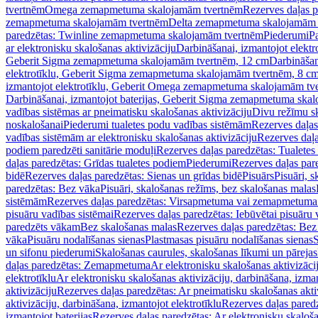
tvertnēm
Omega zemapmetuma skalojamām tvertnēm
Rezerves daļas 
zemapmetuma skalojamām tvertnēm
Delta zemapmetuma skalojamām 
paredzētas: Twinline zemapmetuma skalojamām tvertnēm
Piederumi
Pa
ar elektronisku skalošanas aktivizāciju
Darbināšanai, izmantojot elek
Geberit Sigma zemapmetuma skalojamām tvertnēm, 12 cm
Darbināšan
elektrotīklu, Geberit Sigma zemapmetuma skalojamām tvertnēm, 8 c
izmantojot elektrotīklu, Geberit Omega zemapmetuma skalojamām tv
Darbināšanai, izmantojot baterijas, Geberit Sigma zemapmetuma ska
vadības sistēmas ar pneimatisku skalošanas aktivizāciju
Divu režīmu s
noskalošanai
Piederumi tualetes podu vadības sistēmām
Rezerves daļas
vadības sistēmām ar elektronisku skalošanas aktivizāciju
Rezerves daļa
podiem paredzēti sanitārie moduļi
Rezerves daļas paredzētas: Tualetes
daļas paredzētas: Grīdas tualetes podiem
Piederumi
Rezerves daļas par
bidē
Rezerves daļas paredzētas: Sienas un grīdas bidē
Pisuārs
Pisuāri, 
paredzētas: Bez vāka
Pisuāri, skalošanas režīms, bez skalošanas malas
sistēmām
Rezerves daļas paredzētas: Virsapmetuma vai zemapmetuma 
pisuāru vadības sistēmai
Rezerves daļas paredzētas: Iebūvētai pisuāru 
paredzēts vākam
Bez skalošanas malas
Rezerves daļas paredzētas: Bez
vāka
Pisuāru nodalīšanas sienas
Plastmasas pisuāru nodalīšanas sienas
S
un sifonu piederumi
Skalošanas caurules, skalošanas līkumi un pārejas
daļas paredzētas: Zemapmetuma
Ar elektronisku skalošanas aktivizācij
elektrotīklu
Ar elektronisku skalošanas aktivizāciju, darbināšana, izman
aktivizāciju
Rezerves daļas paredzētas: Ar pneimatisku skalošanas akti
aktivizāciju, darbināšana, izmantojot elektrotīklu
Rezerves daļas paredz
izmantojot baterijas
Rezerves daļas paredzētas: Ar elektronisku skalošan