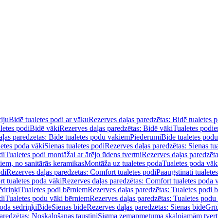
iju
Bidē tualetes podi ar vāku
Rezerves daļas paredzētas: Bidē tualetes 
letes podi
Bidē vāki
Rezerves daļas paredzētas: Bidē vāki
Tualetes podi
ļas paredzētas: Bidē tualetes podu vākiem
Piederumi
Bidē tualetes pod
letes poda vāki
Sienas tualetes podi
Rezerves daļas paredzētas: Sienas tu
di
Tualetes podi montāžai ar ārējo ūdens tvertni
Rezerves daļas paredzēta
diem, no sanitārās keramikas
Montāža uz tualetes poda
Tualetes poda vāk
odi
Rezerves daļas paredzētas: Comfort tualetes podi
Paaugstināti tualete
t tualetes poda vāki
Rezerves daļas paredzētas: Comfort tualetes poda 
ēdriņķi
Tualetes podi bērniem
Rezerves daļas paredzētas: Tualetes podi 
di
Tualetes podu vāki bērniem
Rezerves daļas paredzētas: Tualetes podu
oda sēdriņķi
Bidē
Sienas bidē
Rezerves daļas paredzētas: Sienas bidē
Grī
aredzētas: Noskalošanas taustiņi
Sigma zemapmetuma skalojamām tver