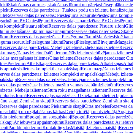
lekti
Skalošanas caurules, skalošanas līkumi un pārejas
Pārsegplāksnes
I
plekti
Rezerves daļas paredzētas: Tualetes podu un izlietņu kanalizācija
rule
Rezerves daļas paredzētas: Pieslēguma īscaurule
Pieslēguma komple
agarinājumi
PVC pieslēgumi
Rezerves daļas paredzētas: PVC pieslēgumi
jas komplekti
Pisuāru sifoni
Rezerves daļas paredzētas: Pisuāru sifoni
Glie
ļu un skalošanas līkumu pagarinājumi
Rezerves daļas paredzētas: Skalo
līkumi
Rezerves daļas paredzētas: Pieslēguma līkumi
Manšetes
Bidē kanal
ēguma īscaurule
Pieslēguma līkumi
Pārsegi
Pieslēgumi
Blīvējumi
Mazgāšan
Rezerves daļas paredzētas: Mēbeļu izlietnes
Uzliekamās izlietnes
Rezerve
oku mazgāšanas izlietne
Daļēji iemontētās izlietnes
Iebūvējamas izlietnes
Lielās mazgāšanas izlietnes
Citas izlietnes
Rezerves daļas paredzētas: Cita
etnes
Piederumi
Atbalstkājas
Rezerves daļas paredzētas: Atbalstkājas
Atbal
ās apmales
Izlietnes komplekti ar apakšskapi
Roku mazgāšanas izlietnes 
erves daļas paredzētas: Izlietnes komplekti ar apakšskapi
Mēbeļu izlietn
pakšskapi
Rezerves daļas paredzētas: Iebūvējamas izlietnes komplekti a
es daļas paredzētas: Izlietnes mazām vannas istabām
Izlietnēm
Rezerves 
edzētas: Mēbeļu izlietnēm
Stūra roku mazgāšanas izlietnēm
Rezerves daļ
ei bļodas formā
Rezerves daļas paredzētas: Uzliekamai izlietnei bļodas f
Sānu skapji
Zemi sānu skapji
Rezerves daļas paredzētas: Zemi sānu skapj
Rezerves daļas paredzētas: Piekaramie skapji
Citas mēbeles
Rezerves daļ
u sadalītāji un uzglabāšanas kārbas
Dvieļu turētāji un dvieļu āķi
Apgaism
ildu piederumi
Spoguļi un spoguļskapji
Spoguļi
Rezerves daļas paredzēta
uļskapji
Ar iebūvētu apgaismojumu
Rezerves daļas paredzētas: Ar iebū
enti
Papildu piederumi
Kontaktligzdas
Maisītāji
Izlietnes maisītāji
Rezerve
arbināšana, izmantojot elektrotīklu
Vertikāla montāža, darbināšana, izma