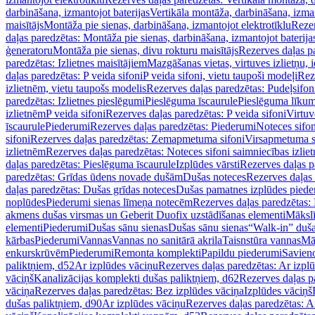
darbināšana, izmantojot baterijas
Vertikāla montāža, darbināšana, izma
maisītājs
Montāža pie sienas, darbināšana, izmantojot elektrotīklu
Rezer
daļas paredzētas: Montāža pie sienas, darbināšana, izmantojot baterija
ģeneratoru
Montāža pie sienas, divu rokturu maisītājs
Rezerves daļas pa
paredzētas: Izlietnes maisītājiem
Mazgāšanas vietas, virtuves izlietņu, i
daļas paredzētas: P veida sifoni
P veida sifoni, vietu taupoši modeļi
Reze
izlietnēm, vietu taupošs modelis
Rezerves daļas paredzētas: Pudeļsifoni
paredzētas: Izlietnes pieslēgumi
Pieslēguma īscaurule
Pieslēguma līkum
izlietnēm
P veida sifoni
Rezerves daļas paredzētas: P veida sifoni
Virtuv
īscaurule
Piederumi
Rezerves daļas paredzētas: Piederumi
Noteces sifo
sifoni
Rezerves daļas paredzētas: Zemapmetuma sifoni
Virsapmetuma s
izlietnēm
Rezerves daļas paredzētas: Noteces sifoni saimniecības izlie
daļas paredzētas: Pieslēguma īscaurule
Izplūdes vārsti
Rezerves daļas pa
paredzētas: Grīdas ūdens novade dušām
Dušas noteces
Rezerves daļas
daļas paredzētas: Dušas grīdas noteces
Dušas pamatnes izplūdes piede
noplūdes
Piederumi sienas līmeņa notecēm
Rezerves daļas paredzētas:
akmens dušas virsmas un Geberit Duofix uzstādīšanas elementi
Mākslī
elementi
Piederumi
Dušas sānu sienas
Dušas sānu sienas
“Walk-in” duša
kārbas
Piederumi
Vannas
Vannas no sanitārā akrila
Taisnstūra vannas
Mā
enkurskrūvēm
Piederumi
Remonta komplekti
Papildu piederumi
Savien
paliktņiem, d52
Ar izplūdes vāciņu
Rezerves daļas paredzētas: Ar izpl
vāciņš
Kanalizācijas komplekti dušas paliktņiem, d62
Rezerves daļas p
vāciņa
Rezerves daļas paredzētas: Bez izplūdes vāciņa
Izplūdes vāciņš
dušas paliktņiem, d90
Ar izplūdes vāciņu
Rezerves daļas paredzētas: A