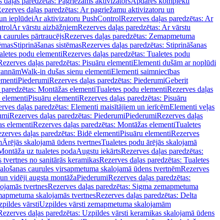
 daļas paredzētas: Pagriežams aktivizators
Apdares komplekti
ezerves daļas paredzētas: Ar pagriežamu aktivizatoru un
un ieplūdei
Ar aktivizatoru PushControl
Rezerves daļas paredzētas: Ar
trol
Ar vārstu aizbāžņiem
Rezerves daļas paredzētas: Ar vārstu
aurules pārtraucējs
Rezerves daļas paredzētas: Zemapmetuma
tēmas
Stiprināšanas sistēmas
Rezerves daļas paredzētas: Stiprināšanas
aletes podu elementi
Rezerves daļas paredzētas: Tualetes podu
Rezerves daļas paredzētas: Pisuāru elementi
Elementi dušām ar noplūdi
 vannām
Walk-in dušas sienu elementi
Elementi saimniecības
ementi
Piederumi
Rezerves daļas paredzētas: Piederumi
Geberit
 paredzētas: Montāžas elementi
Tualetes podu elementi
Rezerves daļas
 elementi
Pisuāru elementi
Rezerves daļas paredzētas: Pisuāru
rves daļas paredzētas: Elementi maisītājiem un ierīcēm
Elementi veļas
umi
Rezerves daļas paredzētas: Piederumi
Piederumi
Rezerves daļas
s elementi
Rezerves daļas paredzētas: Montāžas elementi
Tualetes
zerves daļas paredzētas: Bidē elementi
Pisuāru elementi
Rezerves
m
Ārējās skalojamā ūdens tvertnes
Tualetes podu ārējās skalojamā
Montāža uz tualetes poda
Augstu iekārts
Rezerves daļas paredzētas:
 tvertnes no sanitārās keramikas
Rezerves daļas paredzētas: Tualetes
alošanas caurules virsapmetuma skalojamā ūdens tvertnēm
Rezerves
un vidēji augsta montāža
Piederumi
Rezerves daļas paredzētas:
jamās tvertnes
Rezerves daļas paredzētas: Sigma zemapmetuma
mapmetuma skalojamās tvertnes
Rezerves daļas paredzētas: Delta
pildes vārsti
Uzpildes vārsti zemapmetuma skalojamām
Rezerves daļas paredzētas: Uzpildes vārsti keramikas skalojamā ūdens