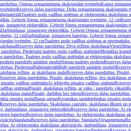
paredzētas: Omega zemapmetuma skalojamām tvertnēm
Kappa zemapme
tvertnēm
Rezerves daļas paredzētas: Delta zemapmetuma skalojamām t
līgmateriāli
Tualetes podu vadības sistēmas ar elektronisku skalošanas a
trotīklu, Geberit Sigma zemapmetuma skalojamām tvertnēm, 12 cm
Rezer
ai, izmantojot elektrotīklu, Geberit Sigma zemapmetuma skalojamām t
m
Darbināšanai, izmantojot elektrotīklu, Geberit Omega zemapmetuma 
ertnēm, 12 cm
Darbināšanai, izmantojot baterijas, Geberit Sigma zem
lojamām tvertnēm, 12 cm
Tualetes podu vadības sistēmas ar pneimatisku 
kalošanai
Rezerves daļas paredzētas: Divu režīmu skalošanai
Vienrežīma
 paredzētas: Piederumi tualetes podu vadības sistēmām
Montāžas kompl
s paredzētas: Tualetes podu vadības sistēmām ar elektronisku skalošana
 podiem paredzēti sanitārie moduļi
Sienas tualetes podiem
Rezerves daļas
edzētas: Piederumi
Palīgmateriāli
Bidē paredzēti sanitārie moduļi
Rezerves
skalošanas režīms, ar skalošanas malu
Rezerves daļas paredzētas: Pisuāri
Rezerves daļas paredzētas: Pisuāri, skalošanas režīms, bez skalošanas m
pisuāru vadības sistēmām
Ar iebūvētu pisuāru vadības sistēmu
Rezerves
vadības sistēmai
Pisuāri, skalošanas režīms, ar vāku / paredzēts vākam
Re
 skalošanas malas
Pisuāri, darbībai bez ūdens
Rezerves daļas paredzētas:
tikla pisuāru nodalīšanas sienas
Keramikas sanitārtehnikas pisuāru noda
Rezerves daļas paredzētas: Skalošanas caurules, skalošanas līkumi un p
u, darbināšana, izmantojot elektrotīklu
Rezerves daļas paredzētas: Ar el
tojot baterijas
Rezerves daļas paredzētas: Ar elektronisku skalošanas akt
vizāciju
Standarta
Rezerves daļas paredzētas: Standarta
Virsapmetuma
Re
ētas: Ar elektronisku skalošanas aktivizāciju, darbināšana, izmantojot e
as aktivizāciju, darbināšana, izmantojot baterijas
Piederumi
Rezerves da