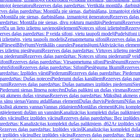
ntojot ģeneratoru
Rezerves daļas paredzētas: Vertikāla montāža, darbinā
ves daļas paredzētas: Montāža pie sienas, darbināšana, izmantojot elekt
s
Montāža pie sienas, darbināšana, izmantojot ģeneratoru
Rezerves daļas 
redzētas: Montāža pie sienas, divu rokturu maisītājs
Piederumi
Rezerves
erīču un lieto izlietņu savienotājelementi
Noteces sifoni izlietnēm
Rezerve
rves daļas paredzētas: P veida sifoni, vietu taupoši modeļi
Pudeļsifoni 
 izlietnēm, vietu taupošs modelis
Zemapmetuma sifoni
Rezerves daļas 
i
Pārsegi
Blīvējumi
Vertikālās caurules
Pagarinājumi
Aktivizācijas element
es izlietņu pieslēgumi
Rezerves daļas paredzētas: Virtuves izlietņu pies
nu piederumi
Rezerves daļas paredzētas: Noteces sifonu piederumi
P veid
ifoni
Rezerves daļas paredzētas: Virsapmetuma sifoni
Pieslēgumi
Rezerve
tnēm
Sifoni
Rezerves daļas paredzētas: Sifoni
Pieslēguma līkumi
Rezerves 
redzētas: Izplūdes vārsti
Piederumi
Rezerves daļas paredzētas: Piederu
 paredzētas: Dušas noteces
Piederumi dušas kanāliem
Rezerves daļas par
rumi
Rezerves daļas paredzētas: Dušas pamatnes izplūdes piederumi
Sie
 Piederumi sienas līmeņa notecēm
Dušas paliktņi un dušas virsmas
Rezerv
gā akmens dušas virsmas
Rezerves daļas paredzētas: Mākslīgā akmens 
s sānu sienas
Vannu atdalīšanas elementi
Dušas durvis
Piederumi
Nišas n
kslīgā akmens vannas
Vannas zīdaiņiem
Montāžas elementi
Kāju komplek
otājelementi dušām un vannām
Kanalizācijas komplekti dušas paliktņie
ūdes vāciņu
Bez izplūdes vāciņa
Rezerves daļas paredzētas: Bez izplūdes
aredzētas: Kanalizācijas komplekti dušas paliktņiem, d62
Ar izplūdes v
Rezerves daļas paredzētas: Izplūdes vāciņš
Kanalizācijas komplekti duša
r izplūdes vāciņu
Bez izplūdes vāciņa
Rezerves daļas paredzētas: Bez iz