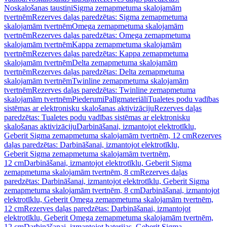
Noskalošanas taustiņi
Sigma zemapmetuma skalojamām
tvertnēm
Rezerves daļas paredzētas: Sigma zemapmetuma
skalojamām tvertnēm
Omega zemapmetuma skalojamām
tvertnēm
Rezerves daļas paredzētas: Omega zemapmetuma
skalojamām tvertnēm
Kappa zemapmetuma skalojamām
tvertnēm
Rezerves daļas paredzētas: Kappa zemapmetuma
skalojamām tvertnēm
Delta zemapmetuma skalojamām
tvertnēm
Rezerves daļas paredzētas: Delta zemapmetuma
skalojamām tvertnēm
Twinline zemapmetuma skalojamām
tvertnēm
Rezerves daļas paredzētas: Twinline zemapmetuma
skalojamām tvertnēm
Piederumi
Palīgmateriāli
Tualetes podu vadības
sistēmas ar elektronisku skalošanas aktivizāciju
Rezerves daļas
paredzētas: Tualetes podu vadības sistēmas ar elektronisku
skalošanas aktivizāciju
Darbināšanai, izmantojot elektrotīklu,
Geberit Sigma zemapmetuma skalojamām tvertnēm, 12 cm
Rezerves
daļas paredzētas: Darbināšanai, izmantojot elektrotīklu,
Geberit Sigma zemapmetuma skalojamām tvertnēm,
12 cm
Darbināšanai, izmantojot elektrotīklu, Geberit Sigma
zemapmetuma skalojamām tvertnēm, 8 cm
Rezerves daļas
paredzētas: Darbināšanai, izmantojot elektrotīklu, Geberit Sigma
zemapmetuma skalojamām tvertnēm, 8 cm
Darbināšanai, izmantojot
elektrotīklu, Geberit Omega zemapmetuma skalojamām tvertnēm,
12 cm
Rezerves daļas paredzētas: Darbināšanai, izmantojot
elektrotīklu, Geberit Omega zemapmetuma skalojamām tvertnēm,
12 cm
Darbināšanai, izmantojot baterijas, Geberit Sigma