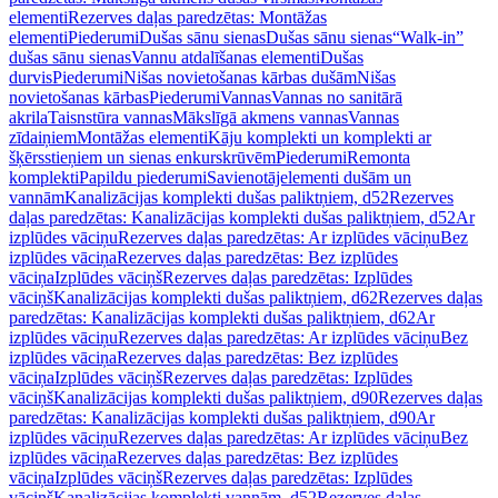
elementi
Rezerves daļas paredzētas: Montāžas
elementi
Piederumi
Dušas sānu sienas
Dušas sānu sienas
“Walk-in”
dušas sānu sienas
Vannu atdalīšanas elementi
Dušas
durvis
Piederumi
Nišas novietošanas kārbas dušām
Nišas
novietošanas kārbas
Piederumi
Vannas
Vannas no sanitārā
akrila
Taisnstūra vannas
Mākslīgā akmens vannas
Vannas
zīdaiņiem
Montāžas elementi
Kāju komplekti un komplekti ar
šķērsstieņiem un sienas enkurskrūvēm
Piederumi
Remonta
komplekti
Papildu piederumi
Savienotājelementi dušām un
vannām
Kanalizācijas komplekti dušas paliktņiem, d52
Rezerves
daļas paredzētas: Kanalizācijas komplekti dušas paliktņiem, d52
Ar
izplūdes vāciņu
Rezerves daļas paredzētas: Ar izplūdes vāciņu
Bez
izplūdes vāciņa
Rezerves daļas paredzētas: Bez izplūdes
vāciņa
Izplūdes vāciņš
Rezerves daļas paredzētas: Izplūdes
vāciņš
Kanalizācijas komplekti dušas paliktņiem, d62
Rezerves daļas
paredzētas: Kanalizācijas komplekti dušas paliktņiem, d62
Ar
izplūdes vāciņu
Rezerves daļas paredzētas: Ar izplūdes vāciņu
Bez
izplūdes vāciņa
Rezerves daļas paredzētas: Bez izplūdes
vāciņa
Izplūdes vāciņš
Rezerves daļas paredzētas: Izplūdes
vāciņš
Kanalizācijas komplekti dušas paliktņiem, d90
Rezerves daļas
paredzētas: Kanalizācijas komplekti dušas paliktņiem, d90
Ar
izplūdes vāciņu
Rezerves daļas paredzētas: Ar izplūdes vāciņu
Bez
izplūdes vāciņa
Rezerves daļas paredzētas: Bez izplūdes
vāciņa
Izplūdes vāciņš
Rezerves daļas paredzētas: Izplūdes
vāciņš
Kanalizācijas komplekti vannām, d52
Rezerves daļas