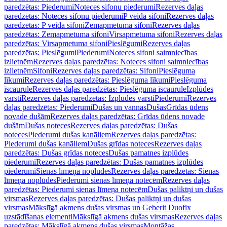
paredzētas: Piederumi
Noteces sifonu piederumi
Rezerves daļas
paredzētas: Noteces sifonu piederumi
P veida sifoni
Rezerves daļas
paredzētas: P veida sifoni
Zemapmetuma sifoni
Rezerves daļas
paredzētas: Zemapmetuma sifoni
Virsapmetuma sifoni
Rezerves daļas
paredzētas: Virsapmetuma sifoni
Pieslēgumi
Rezerves daļas
paredzētas: Pieslēgumi
Piederumi
Noteces sifoni saimniecības
izlietnēm
Rezerves daļas paredzētas: Noteces sifoni saimniecības
izlietnēm
Sifoni
Rezerves daļas paredzētas: Sifoni
Pieslēguma
līkumi
Rezerves daļas paredzētas: Pieslēguma līkumi
Pieslēguma
īscaurule
Rezerves daļas paredzētas: Pieslēguma īscaurule
Izplūdes
vārsti
Rezerves daļas paredzētas: Izplūdes vārsti
Piederumi
Rezerves
daļas paredzētas: Piederumi
Dušas un vannas
Dušas
Grīdas ūdens
novade dušām
Rezerves daļas paredzētas: Grīdas ūdens novade
dušām
Dušas noteces
Rezerves daļas paredzētas: Dušas
noteces
Piederumi dušas kanāliem
Rezerves daļas paredzētas:
Piederumi dušas kanāliem
Dušas grīdas noteces
Rezerves daļas
paredzētas: Dušas grīdas noteces
Dušas pamatnes izplūdes
piederumi
Rezerves daļas paredzētas: Dušas pamatnes izplūdes
piederumi
Sienas līmeņa noplūdes
Rezerves daļas paredzētas: Sienas
līmeņa noplūdes
Piederumi sienas līmeņa notecēm
Rezerves daļas
paredzētas: Piederumi sienas līmeņa notecēm
Dušas paliktņi un dušas
virsmas
Rezerves daļas paredzētas: Dušas paliktņi un dušas
virsmas
Mākslīgā akmens dušas virsmas un Geberit Duofix
uzstādīšanas elementi
Mākslīgā akmens dušas virsmas
Rezerves daļas
paredzētas: Mākslīgā akmens dušas virsmas
Montāžas