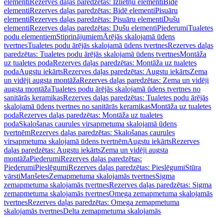
elementi
Rezerves daļas paredzētas: Izlietņu elementi
Bidē
elementi
Rezerves daļas paredzētas: Bidē elementi
Pisuāru
elementi
Rezerves daļas paredzētas: Pisuāru elementi
Dušu
elementi
Rezerves daļas paredzētas: Dušu elementi
Piederumi
Tualetes
podu elementiem
Stiprinājumiem
Ārējās skalojamā ūdens
tvertnes
Tualetes podu ārējās skalojamā ūdens tvertnes
Rezerves daļas
paredzētas: Tualetes podu ārējās skalojamā ūdens tvertnes
Montāža
uz tualetes poda
Rezerves daļas paredzētas: Montāža uz tualetes
poda
Augstu iekārts
Rezerves daļas paredzētas: Augstu iekārts
Zema
un vidēji augsta montāža
Rezerves daļas paredzētas: Zema un vidēji
augsta montāža
Tualetes podu ārējās skalojamā ūdens tvertnes no
sanitārās keramikas
Rezerves daļas paredzētas: Tualetes podu ārējās
skalojamā ūdens tvertnes no sanitārās keramikas
Montāža uz tualetes
poda
Rezerves daļas paredzētas: Montāža uz tualetes
poda
Skalošanas caurules virsapmetuma skalojamā ūdens
tvertnēm
Rezerves daļas paredzētas: Skalošanas caurules
virsapmetuma skalojamā ūdens tvertnēm
Augstu iekārts
Rezerves
daļas paredzētas: Augstu iekārts
Zema un vidēji augsta
montāža
Piederumi
Rezerves daļas paredzētas:
Piederumi
Pieslēgumi
Rezerves daļas paredzētas: Pieslēgumi
Stūra
vārsti
Manšetes
Zemapmetuma skalojamās tvertnes
Sigma
zemapmetuma skalojamās tvertnes
Rezerves daļas paredzētas: Sigma
zemapmetuma skalojamās tvertnes
Omega zemapmetuma skalojamās
tvertnes
Rezerves daļas paredzētas: Omega zemapmetuma
skalojamās tvertnes
Delta zemapmetuma skalojamās