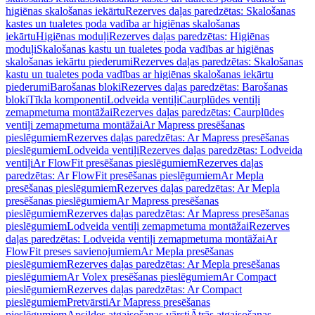
higiēnas skalošanas iekārtu
Rezerves daļas paredzētas: Skalošanas
kastes un tualetes poda vadība ar higiēnas skalošanas
iekārtu
Higiēnas moduļi
Rezerves daļas paredzētas: Higiēnas
moduļi
Skalošanas kastu un tualetes poda vadības ar higiēnas
skalošanas iekārtu piederumi
Rezerves daļas paredzētas: Skalošanas
kastu un tualetes poda vadības ar higiēnas skalošanas iekārtu
piederumi
Barošanas bloki
Rezerves daļas paredzētas: Barošanas
bloki
Tīkla komponenti
Lodveida ventiļi
Caurplūdes ventiļi
zemapmetuma montāžai
Rezerves daļas paredzētas: Caurplūdes
ventiļi zemapmetuma montāžai
Ar Mapress presēšanas
pieslēgumiem
Rezerves daļas paredzētas: Ar Mapress presēšanas
pieslēgumiem
Lodveida ventiļi
Rezerves daļas paredzētas: Lodveida
ventiļi
Ar FlowFit presēšanas pieslēgumiem
Rezerves daļas
paredzētas: Ar FlowFit presēšanas pieslēgumiem
Ar Mepla
presēšanas pieslēgumiem
Rezerves daļas paredzētas: Ar Mepla
presēšanas pieslēgumiem
Ar Mapress presēšanas
pieslēgumiem
Rezerves daļas paredzētas: Ar Mapress presēšanas
pieslēgumiem
Lodveida ventiļi zemapmetuma montāžai
Rezerves
daļas paredzētas: Lodveida ventiļi zemapmetuma montāžai
Ar
FlowFit preses savienojumiem
Ar Mepla presēšanas
pieslēgumiem
Rezerves daļas paredzētas: Ar Mepla presēšanas
pieslēgumiem
Ar Volex presēšanas pieslēgumiem
Ar Compact
pieslēgumiem
Rezerves daļas paredzētas: Ar Compact
pieslēgumiem
Pretvārsti
Ar Mapress presēšanas
pieslēgumiem
Apsildes atgaisošanas vārsti
Ātrās atgaisošanas