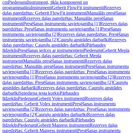
cm
Piederumi
Instrumenti, tīkla komponenti un
programmatūra
Instrumenti
Geberit FlowFit instrumenti
Rezerves
daļas paredzētas: Geberit FlowFit instrumenti
Manuālās presēšanas
instrumenti
Rezerves daļas paredzētas: Manuālās presēšanas
instrumenti
Presēšanas instrumentu savietojamība [1]
Rezerves daļas
paredzētas: Presēšanas instrumentu savietojamība [1]
Presēšanas
instrumentu savietojamība [2]
Rezerves daļas paredzētas: Presēšanas
instrumentu savietojamība [2]
Cauruļu apstrādes darbarīki
Rezerves
daļas paredzētas: Cauruļu apstrādes darbarīki
Pārbaudes
līdzeklis
Presēšanas ierīces ar instrumentiem
Piederumi
Geberit Mepla
instrumenti
Rezerves daļas paredzētas: Geberit Mepla
instrumenti
Manuālās presēšanas instrumenti
Rezerves daļas
paredzētas: Manuālās presēšanas instrumenti
Presēšanas instrumentu
savienojamība [1]
Rezerves daļas paredzētas: Presēšanas instrumentu
savienojamība [1]
Presēšanas instrumentu savienojamība [2]
Rezerves
daļas paredzētas: Presēšanas instrumentu savienojamība [2]
Cauruļu
apstrādes darbarīki
Rezerves daļas paredzētas: Cauruļu apstrādes
darbarīki
Spiediena testa korķis
Pārbaudes
līdzeklis
Piederumi
Geberit Volex instrumenti
Rezerves daļas
paredzētas: Geberit Volex instrumenti
Presēšanas instrumentu
savienojamība [2]
Rezerves daļas paredzētas: Presēšanas instrumentu
savienojamība [2]
Cauruļu apstrādes darbarīki
Rezerves daļas
paredzētas: Cauruļu apstrādes darbarīki
Pārbaudes
līdzeklis
Piederumi
Geberit Mapress instrumenti
Rezerves daļas
paredzētas: Geberit Mapress instrumenti
Presēšanas instrumentu