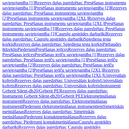
savienojamība [1]
Rezerves daļas paredzētas: Presēšanas instrumentu
savienojamība [1]
Presēšanas instrumentu savienojamība [2]
Rezerves
daļas paredzētas: Presēšanas instrumentu savienojamība
[2]
Presēšanas instrumentu savietojamība [2XL]
Rezerves daļas
paredzētas: Presēšanas instrumentu savietojamība [2XL]
Presēšanas
instrumentu savietojamība [3]
Rezerves daļas paredzētas: Presēšanas
instrumentu savietojamība [3]
Cauruļu apstrādes darbarīki
Rezerves
daļas paredzētas: Cauruļu apstrādes darbarīki
Spiediena testa
korķis
Rezerves daļas paredzētas: Spiediena testa korķis
Pārbaudes
līdzeklis
Piederumi
Presēšanas ierīces
Rezerves daļas paredzētas:
Presēšanas ierīces
Presēšanas ierīču savietojamība [1]
Rezerves daļas
paredzētas: Presēšanas ierīču savietojamība [1]
Presēšanas ierīču
savietojamība [2]
Rezerves daļas paredzētas: Presēšanas ierīču
savietojamība [2]
Presēšanas ierīču savietojamība [2XL]
Rezerves
daļas paredzētas: Presēšanas ierīču savietojamība [2XL]
Universālais
koferis
Rezerves daļas paredzētas: Universālais koferis
Universālais
koferis
Rezerves daļas paredzētas: Universālais koferis
Instrumenti
Geberit Silent-db20/Geberit PE
Rezerves daļas paredzētas:
Instrumenti Geberit Silent-db20/Geberit PE
Elektrometināšanas
instrumenti
Rezerves daļas paredzētas: Elektrometināšanas
instrumenti
Piederumi elektrometināšanas instrumentiem
Simetriskās
metināšanas
Rezerves daļas paredzētas: Simetriskās
metināšanas
Piederumi kontaktmetināšanas
Rezerves daļas
paredzētas: Piederumi kontaktmetināšanas
Cauruļu apstrādes
darbarīki
Rezerves daļas paredzētas: Cauruļu apstrādes