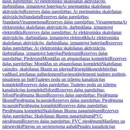
daļas paredzētas: Ar elektronisku skalošanas aktivizāciju,
darbināšana, izmantojot baterijas
Ar pneimatisku skalošanas
aktivizāciju
Rezerves daļas paredzētas: Ar pneimatisku skalošanas
aktivizāciju
Standarta
Rezerves daļas paredzētas:
Standarta
Virsapmetuma
Rezerves daļas paredzētas: Virsapmetuma
Ar
elektronisku skalošanas aktivizāciju, darbināšana, izmantojot
elektrotīklu
Rezerves daļas paredzētas: Ar elektronisku skalošanas
aktivizāciju, darbināšana, izmantojot elektrotīklu
Ar elektronisku
skalošanas aktivizāciju, darbināšana, izmantojot baterijas
Rezerves
daļas paredzētas: Ar elektronisku skalošanas aktivizāciju,
darbināšana, izmantojot baterijas
Piederumi
Rezerves daļas
paredzētas: Piederumi
Montāžas un atjaunošanas komplekti
Rezerves
daļas paredzētas: Montāžas un atjaunošanas komplekti
Skalošanas
caurules, skalošanas līkumi un pārejas
Pārsegplāksnes
Iebūvētas
vadības
Lietošanas palīgelementi
Savienotājelementi tualetes podiem,
pisuāriem un bidē
Tualetes podu un izlietņu kanalizācijas
komplekti
Rezerves daļas paredzētas: Tualetes podu un izlietņu
kanalizācijas komplekti
Sifoni
Rezerves daļas paredzētas:
Sifoni
Pieslēguma līkumi
Rezerves daļas paredzētas: Pieslēguma
līkumi
Pieslēguma īscaurule
Rezerves daļas paredzētas: Pieslēguma
īscaurule
Pieslēguma komplekti
Rezerves daļas paredzētas:
Pieslēguma komplekti
Skalošanas līkumu pagarinājumi
Rezerves
daļas paredzētas: Skalošanas līkumu pagarinājumi
PVC
pieslēgumi
Rezerves daļas paredzētas: PVC pieslēgumi
Manšetes un
pārsegvāki
Pārejas un savienojuma gabali
Pisuāru kanalizācijas