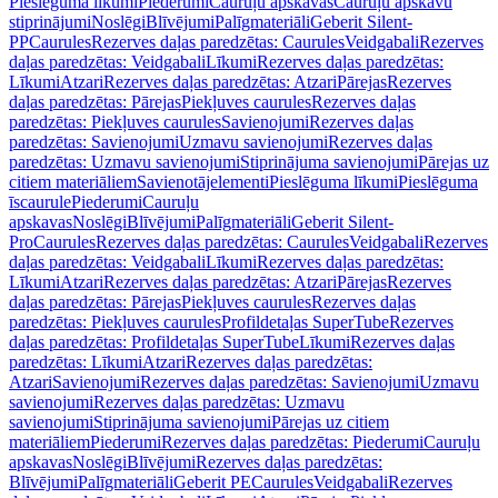
Pieslēguma līkumi
Piederumi
Cauruļu apskavas
Cauruļu apskavu
stiprinājumi
Noslēgi
Blīvējumi
Palīgmateriāli
Geberit Silent-
PP
Caurules
Rezerves daļas paredzētas: Caurules
Veidgabali
Rezerves
daļas paredzētas: Veidgabali
Līkumi
Rezerves daļas paredzētas:
Līkumi
Atzari
Rezerves daļas paredzētas: Atzari
Pārejas
Rezerves
daļas paredzētas: Pārejas
Piekļuves caurules
Rezerves daļas
paredzētas: Piekļuves caurules
Savienojumi
Rezerves daļas
paredzētas: Savienojumi
Uzmavu savienojumi
Rezerves daļas
paredzētas: Uzmavu savienojumi
Stiprinājuma savienojumi
Pārejas uz
citiem materiāliem
Savienotājelementi
Pieslēguma līkumi
Pieslēguma
īscaurule
Piederumi
Cauruļu
apskavas
Noslēgi
Blīvējumi
Palīgmateriāli
Geberit Silent-
Pro
Caurules
Rezerves daļas paredzētas: Caurules
Veidgabali
Rezerves
daļas paredzētas: Veidgabali
Līkumi
Rezerves daļas paredzētas:
Līkumi
Atzari
Rezerves daļas paredzētas: Atzari
Pārejas
Rezerves
daļas paredzētas: Pārejas
Piekļuves caurules
Rezerves daļas
paredzētas: Piekļuves caurules
Profildetaļas SuperTube
Rezerves
daļas paredzētas: Profildetaļas SuperTube
Līkumi
Rezerves daļas
paredzētas: Līkumi
Atzari
Rezerves daļas paredzētas:
Atzari
Savienojumi
Rezerves daļas paredzētas: Savienojumi
Uzmavu
savienojumi
Rezerves daļas paredzētas: Uzmavu
savienojumi
Stiprinājuma savienojumi
Pārejas uz citiem
materiāliem
Piederumi
Rezerves daļas paredzētas: Piederumi
Cauruļu
apskavas
Noslēgi
Blīvējumi
Rezerves daļas paredzētas:
Blīvējumi
Palīgmateriāli
Geberit PE
Caurules
Veidgabali
Rezerves