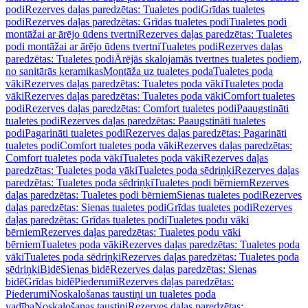
podi
Rezerves daļas paredzētas: Tualetes podi
Grīdas tualetes
podi
Rezerves daļas paredzētas: Grīdas tualetes podi
Tualetes podi
montāžai ar ārējo ūdens tvertni
Rezerves daļas paredzētas: Tualetes
podi montāžai ar ārējo ūdens tvertni
Tualetes podi
Rezerves daļas
paredzētas: Tualetes podi
Ārējās skalojamās tvertnes tualetes podiem,
no sanitārās keramikas
Montāža uz tualetes poda
Tualetes poda
vāki
Rezerves daļas paredzētas: Tualetes poda vāki
Tualetes poda
vāki
Rezerves daļas paredzētas: Tualetes poda vāki
Comfort tualetes
podi
Rezerves daļas paredzētas: Comfort tualetes podi
Paaugstināti
tualetes podi
Rezerves daļas paredzētas: Paaugstināti tualetes
podi
Pagarināti tualetes podi
Rezerves daļas paredzētas: Pagarināti
tualetes podi
Comfort tualetes poda vāki
Rezerves daļas paredzētas:
Comfort tualetes poda vāki
Tualetes poda vāki
Rezerves daļas
paredzētas: Tualetes poda vāki
Tualetes poda sēdriņķi
Rezerves daļas
paredzētas: Tualetes poda sēdriņķi
Tualetes podi bērniem
Rezerves
daļas paredzētas: Tualetes podi bērniem
Sienas tualetes podi
Rezerves
daļas paredzētas: Sienas tualetes podi
Grīdas tualetes podi
Rezerves
daļas paredzētas: Grīdas tualetes podi
Tualetes podu vāki
bērniem
Rezerves daļas paredzētas: Tualetes podu vāki
bērniem
Tualetes poda vāki
Rezerves daļas paredzētas: Tualetes poda
vāki
Tualetes poda sēdriņķi
Rezerves daļas paredzētas: Tualetes poda
sēdriņķi
Bidē
Sienas bidē
Rezerves daļas paredzētas: Sienas
bidē
Grīdas bidē
Piederumi
Rezerves daļas paredzētas:
Piederumi
Noskalošanas taustiņi un tualetes poda
vadība
Noskalošanas taustiņi
Rezerves daļas paredzētas: