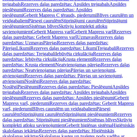
trejgabals
Rezerves daļas paredzētas: Apsildes trejgabals
Apsildes
pieslēgumi
Rezerves daļas paredzētas: Apsildes
pieslēgumi
Geberit Mapress C tērauds, piederumi
Blīves caurulēm un
veidgabaliem
Pārsegi caurulēm
Stiprinājumi caurulēm
Stiprinājumi
pieslēgumiem
Sistēmas blīves
Skrūvju komplekti atloku
savienojumiem
Geberit Mapress varš
Geberit Mapress varš
Rezerves
daļas paredzētas: Geberit Mapress varš
Uzmavas
Rezerves daļas
paredzētas: Uzmavas
Pārejas
Rezerves daļas paredzētas:
Pārejas
Līkumi
Rezerves daļas paredzētas: Līkumi
Trejgabali
Rezerves
daļas paredzētas: Trejgabali
Iebūvēta cirkulācija
Rezerves daļas
paredzētas: Iebūvēta cirkulācija
Krusta elementi
Rezerves daļas
paredzētas: Krusta elementi
Neatvienojamas pārejas
Rezerves daļas
paredzētas: Neatvienojamas pārejas
Pārejas un savienojumi,
atvienojami
Rezerves daļas paredzētas: Pārejas un savienojumi,
atvienojami
Noslēgi
Rezerves daļas paredzētas:
Noslēgi
Pieslēgumi
Rezerves daļas paredzētas: Pieslēgumi
Apsildes
trejgabals
Rezerves daļas paredzētas: Apsildes trejgabals
Apsildes
pieslēgumi
Rezerves daļas paredzētas: Apsildes pieslēgumi
Geberit
Mapress varš, piederumi
Rezerves daļas paredzētas: Geberit Mapress
varš, piederumi
Blīves caurulēm un veidgabaliem
Pārsegi
caurulēm
Stiprinājumi caurulēm
Stiprinājumi pieslēgumiem
Rezerves
daļas paredzētas: Stiprinājumi pieslēgumiem
Sistēmas blīves
Skrūvju
komplekti atloku savienojumiem
Geberit higiēnas sistēma
Higiēniskās
skalošanas iekārtas
Rezerves daļas paredzētas: Higiēniskās
skalošanas iekārtas
Skalošanas kastes un tualetes poda vadība ar