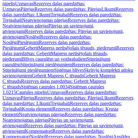
nipelis
Uzmavas
Rezerves daļas paredzētas:
Uzmavas
Pārejas
Rezerves daļas paredzētas: Pārejas
Līkumi
Rezerves
daļas paredzētas: Līkumi
Trejgabali
Rezerves daļas paredzētas:
Trejgabali
Neatvienojamas pārejas
Rezerves daļas paredzētas:
Neatvienojamas pārejas
Pārejas un savienojumi,
atvienojami
Rezerves daļas paredzētas: Pārejas un savienojumi,
atvienojami
Noslēgi
Rezerves daļas paredzētas:
Noslēgi
Pieslēgumi
Rezerves daļas paredzētas:
Pieslēgumi
GeberitMapress nerūsējošais tērauds, piederumi
Rezerves
daļas paredzētas: GeberitMapress nerūsējošais tērauds,
piederumi
Blīves caurulēm un veidgabaliem
Stiprinājumi
caurulēm
Stiprinājumi pieslēgumiem
Rezerves daļas paredzētas:
Stiprinājumi pieslēgumiem
Sistēmas blīves
Skrūvju komplekti atloku
savienojumiem
Geberit Mapress C tērauds
Geberit Mapress
C tērauds
Rezerves daļas paredzētas: Geberit Mapress
C tērauds
Sistēmas caurules 1.0034
Sistēmas caurules
1.0215
Caurules nipelis
Uzmavas
Rezerves daļas paredzētas:
Uzmavas
Pārejas
Rezerves daļas paredzētas: Pārejas
Līkumi
Rezerves
daļas paredzētas: Līkumi
Trejgabali
Rezerves daļas paredzētas:
Trejgabali
Krusta elementi
Rezerves daļas paredzētas: Krusta
elementi
Neatvienojamas pārejas
Rezerves daļas paredzētas:
Neatvienojamas pārejas
Pārejas un savienojumi,
atvienojami
Rezerves daļas paredzētas: Pārejas un savienojumi,
atvienojami
Kompensatori
Rezerves daļas paredzētas:
Kompensatori
Noslēgi
Rezerves daļas paredzētas: Noslēgi
Apsildes