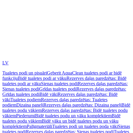
LV
Tualetes podi un pisuāri
Geberit AquaClean tualetes podi ar bidē
funkciju
Bidē tualetes podi ar vāku
Rezerves daļas paredzētas: Bidē
tualetes podi ar vāku
Sienas tualetes podi
Rezerves daļas paredzētas:
Sienas tualetes podi
Grīdas tualetes podi
Rezerves daļas paredzētas:
Grīdas tualetes podi
Bidē vāki
Rezerves daļas paredzētas: Bidē
vāki
Tualetes podiem
Rezerves daļas paredzētas: Tualetes
podiem
Dizaina paneļi
Rezerves daļas paredzētas: Dizaina paneļi
Bidē
tualetes podu vākiem
Rezerves daļas paredzētas: Bidē tualetes podu
vākiem
Piederumi
Bidē tualetes podu un vāku komplektiem
Bidē
tualetes podu vākiem
Bidē vāku un bidē tualetes podu un vāku
komplektiem
Palīgmateriāli
Tualetes podi un tualetes poda vāki
Sienas
tualetes podi
Rezerves daļas paredzētas: Sienas tualetes podi
Tualetes