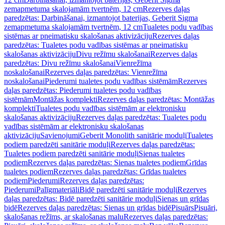
zemapmetuma skalojamām tvertnēm, 12 cm
Rezerves daļas
paredzētas: Darbināšanai, izmantojot baterijas, Geberit Sigma
zemapmetuma skalojamām tvertnēm, 12 cm
Tualetes podu vadības
sistēmas ar pneimatisku skalošanas aktivizāciju
Rezerves daļas
paredzētas: Tualetes podu vadības sistēmas ar pneimatisku
skalošanas aktivizāciju
Divu režīmu skalošanai
Rezerves daļas
paredzētas: Divu režīmu skalošanai
Vienrežīma
noskalošanai
Rezerves daļas paredzētas: Vienrežīma
noskalošanai
Piederumi tualetes podu vadības sistēmām
Rezerves
daļas paredzētas: Piederumi tualetes podu vadības
sistēmām
Montāžas komplekti
Rezerves daļas paredzētas: Montāžas
komplekti
Tualetes podu vadības sistēmām ar elektronisku
skalošanas aktivizāciju
Rezerves daļas paredzētas: Tualetes podu
vadības sistēmām ar elektronisku skalošanas
aktivizāciju
Savienojumi
Geberit Monolith sanitārie moduļi
Tualetes
podiem paredzēti sanitārie moduļi
Rezerves daļas paredzētas:
Tualetes podiem paredzēti sanitārie moduļi
Sienas tualetes
podiem
Rezerves daļas paredzētas: Sienas tualetes podiem
Grīdas
tualetes podiem
Rezerves daļas paredzētas: Grīdas tualetes
podiem
Piederumi
Rezerves daļas paredzētas:
Piederumi
Palīgmateriāli
Bidē paredzēti sanitārie moduļi
Rezerves
daļas paredzētas: Bidē paredzēti sanitārie moduļi
Sienas un grīdas
bidē
Rezerves daļas paredzētas: Sienas un grīdas bidē
Pisuārs
Pisuāri,
skalošanas režīms, ar skalošanas malu
Rezerves daļas paredzētas: