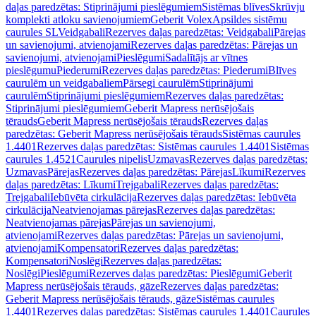
daļas paredzētas: Stiprinājumi pieslēgumiem
Sistēmas blīves
Skrūvju
komplekti atloku savienojumiem
Geberit Volex
Apsildes sistēmu
caurules SL
Veidgabali
Rezerves daļas paredzētas: Veidgabali
Pārejas
un savienojumi, atvienojami
Rezerves daļas paredzētas: Pārejas un
savienojumi, atvienojami
Pieslēgumi
Sadalītājs ar vītnes
pieslēgumu
Piederumi
Rezerves daļas paredzētas: Piederumi
Blīves
caurulēm un veidgabaliem
Pārsegi caurulēm
Stiprinājumi
caurulēm
Stiprinājumi pieslēgumiem
Rezerves daļas paredzētas:
Stiprinājumi pieslēgumiem
Geberit Mapress nerūsējošais
tērauds
Geberit Mapress nerūsējošais tērauds
Rezerves daļas
paredzētas: Geberit Mapress nerūsējošais tērauds
Sistēmas caurules
1.4401
Rezerves daļas paredzētas: Sistēmas caurules 1.4401
Sistēmas
caurules 1.4521
Caurules nipelis
Uzmavas
Rezerves daļas paredzētas:
Uzmavas
Pārejas
Rezerves daļas paredzētas: Pārejas
Līkumi
Rezerves
daļas paredzētas: Līkumi
Trejgabali
Rezerves daļas paredzētas:
Trejgabali
Iebūvēta cirkulācija
Rezerves daļas paredzētas: Iebūvēta
cirkulācija
Neatvienojamas pārejas
Rezerves daļas paredzētas:
Neatvienojamas pārejas
Pārejas un savienojumi,
atvienojami
Rezerves daļas paredzētas: Pārejas un savienojumi,
atvienojami
Kompensatori
Rezerves daļas paredzētas:
Kompensatori
Noslēgi
Rezerves daļas paredzētas:
Noslēgi
Pieslēgumi
Rezerves daļas paredzētas: Pieslēgumi
Geberit
Mapress nerūsējošais tērauds, gāze
Rezerves daļas paredzētas:
Geberit Mapress nerūsējošais tērauds, gāze
Sistēmas caurules
1.4401
Rezerves daļas paredzētas: Sistēmas caurules 1.4401
Caurules