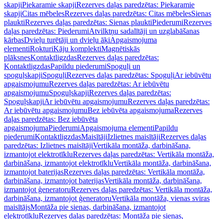
skapji
Piekaramie skapji
Rezerves daļas paredzētas: Piekaramie
skapji
Citas mēbeles
Rezerves daļas paredzētas: Citas mēbeles
Sienas
plaukti
Rezerves daļas paredzētas: Sienas plaukti
Piederumi
Rezerves
daļas paredzētas: Piederumi
Atvilktņu sadalītāji un uzglabāšanas
kārbas
Dvieļu turētāji un dvieļu āķi
Apgaismojuma
elementi
Rokturi
Kāju komplekti
Magnētiskās
plāksnes
Kontaktligzdas
Rezerves daļas paredzētas:
Kontaktligzdas
Papildu piederumi
Spoguļi un
spoguļskapji
Spoguļi
Rezerves daļas paredzētas: Spoguļi
Ar iebūvētu
apgaismojumu
Rezerves daļas paredzētas: Ar iebūvētu
apgaismojumu
Spoguļskapji
Rezerves daļas paredzētas:
Spoguļskapji
Ar iebūvētu apgaismojumu
Rezerves daļas paredzētas:
Ar iebūvētu apgaismojumu
Bez iebūvēta apgaismojuma
Rezerves
daļas paredzētas: Bez iebūvēta
apgaismojuma
Piederumi
Apgaismojuma elementi
Papildu
piederumi
Kontaktligzdas
Maisītāji
Izlietnes maisītāji
Rezerves daļas
paredzētas: Izlietnes maisītāji
Vertikāla montāža, darbināšana,
izmantojot elektrotīklu
Rezerves daļas paredzētas: Vertikāla montāža,
darbināšana, izmantojot elektrotīklu
Vertikāla montāža, darbināšana,
izmantojot baterijas
Rezerves daļas paredzētas: Vertikāla montāža,
darbināšana, izmantojot baterijas
Vertikāla montāža, darbināšana,
izmantojot ģeneratoru
Rezerves daļas paredzētas: Vertikāla montāža,
darbināšana, izmantojot ģeneratoru
Vertikāla montāža, vienas sviras
maisītājs
Montāža pie sienas, darbināšana, izmantojot
elektrotīklu
Rezerves daļas paredzētas: Montāža pie sienas,