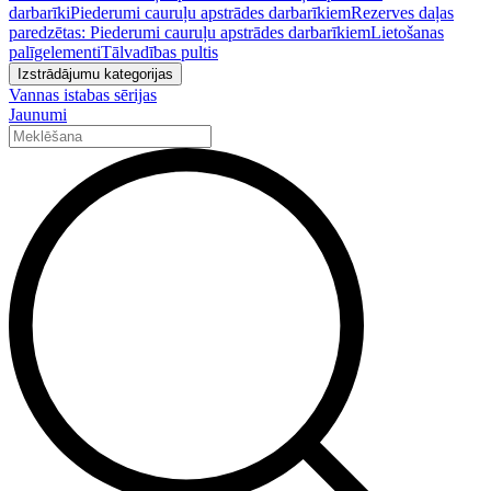
darbarīki
Piederumi cauruļu apstrādes darbarīkiem
Rezerves daļas
paredzētas: Piederumi cauruļu apstrādes darbarīkiem
Lietošanas
palīgelementi
Tālvadības pultis
Izstrādājumu kategorijas
Vannas istabas sērijas
Jaunumi