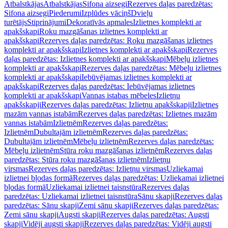
Atbalstkājas
Atbalstkājas
Sifona aizsegi
Rezerves daļas paredzētas:
Sifona aizsegi
Piederumi
Izplūdes vāciņš
Dvieļu
turētājs
Stiprinājumi
Dekoratīvās apmales
Izlietnes komplekti ar
apakšskapi
Roku mazgāšanas izlietnes komplekti ar
apakšskapi
Rezerves daļas paredzētas: Roku mazgāšanas izlietnes
komplekti ar apakšskapi
Izlietnes komplekti ar apakšskapi
Rezerves
daļas paredzētas: Izlietnes komplekti ar apakšskapi
Mēbeļu izlietnes
komplekti ar apakšskapi
Rezerves daļas paredzētas: Mēbeļu izlietnes
komplekti ar apakšskapi
Iebūvējamas izlietnes komplekti ar
apakšskapi
Rezerves daļas paredzētas: Iebūvējamas izlietnes
komplekti ar apakšskapi
Vannas istabas mēbeles
Izlietņu
apakšskapji
Rezerves daļas paredzētas: Izlietņu apakšskapji
Izlietnes
mazām vannas istabām
Rezerves daļas paredzētas: Izlietnes mazām
vannas istabām
Izlietnēm
Rezerves daļas paredzētas:
Izlietnēm
Dubultajām izlietnēm
Rezerves daļas paredzētas:
Dubultajām izlietnēm
Mēbeļu izlietnēm
Rezerves daļas paredzētas:
Mēbeļu izlietnēm
Stūra roku mazgāšanas izlietnēm
Rezerves daļas
paredzētas: Stūra roku mazgāšanas izlietnēm
Izlietņu
virsmas
Rezerves daļas paredzētas: Izlietņu virsmas
Uzliekamai
izlietnei bļodas formā
Rezerves daļas paredzētas: Uzliekamai izlietnei
bļodas formā
Uzliekamai izlietnei taisnstūra
Rezerves daļas
paredzētas: Uzliekamai izlietnei taisnstūra
Sānu skapji
Rezerves daļas
paredzētas: Sānu skapji
Zemi sānu skapji
Rezerves daļas paredzētas:
Zemi sānu skapji
Augsti skapji
Rezerves daļas paredzētas: Augsti
skapji
Vidēji augsti skapji
Rezerves daļas paredzētas: Vidēji augsti