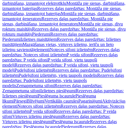
darbināšana, izmantojot elektrotīklu
Montāža pie sienas, darbināšana,
izmantojot baterijas
Rezerves daļas paredzētas: Montāža pie sienas,
darbināšana, izmantojot baterijas
Montāža pie sienas, darbināšana,
izmantojot ģeneratoru
Rezerves daļas paredzētas: Montāža pie
sienas, darbināšana, izmantojot ģeneratoru
Montāža pie sienas, divu
rokturu maisītājs
Rezerves daļas paredzētas: Montāža pie sienas, divu
rokturu maisītājs
Piederumi
Rezerves daļas paredzētas:
Piederumi
Izlietnes maisītājiem
Rezerves daļas paredzētas: Izlietnes
maisītājiem
Mazgāšanas vietas, virtuves izlietņu, ierīču un lieto
izlietņu savienotājelementi
Noteces sifoni izlietnēm
Rezerves daļas
paredzētas: Noteces sifoni izlietnēm
P veida sifoni
Rezerves daļas
paredzētas: P veida sifoni
P veida sifoni, vietu taupoši
modeļi
Rezerves daļas paredzētas: P veida sifoni, vietu taupoši
modeļi
Pudeļsifoni izlietnēm
Rezerves daļas paredzētas: Pudeļsifoni
izlietnēm
Pudeļsifoni izlietnēm, vietu taupošs modelis
Rezerves daļas
paredzētas: Pudeļsifoni izlietnēm, vietu taupošs
modelis
Zemapmetuma sifoni
Rezerves daļas paredzētas:
Zemapmetuma sifoni
Izlietnes pieslēgumi
Rezerves daļas paredzētas:
Izlietnes pieslēgumi
Pieslēguma īscaurule
Pieslēguma
līkumi
Pārsegi
Blīvējumi
Vertikālās caurules
Pagarinājumi
Aktivizācijas
elementi
Noteces sifoni izlietnēm
Rezerves daļas paredzētas: Noteces
sifoni izlietnēm
P veida sifoni
Rezerves daļas paredzētas: P veida
sifoni
Virtuves izlietņu pieslēgumi
Rezerves daļas paredzētas:
Virtuves izlietņu pieslēgumi
Pieslēguma īscaurule
Rezerves daļas
paredzētas: Pieslēguma īscaurule
Piederumi
Rezerves daļas