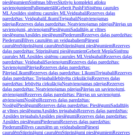
pieslēgumiem
Sistēmas blīves
Skrūvju komplekti atloku
savienojumiem
Palīgmateriāli
Geberit PushFit
Sistēmu caurules
ML
Apsildes sistēmu caurules ML
Veidgabali
Rezerves daļas
paredzētas: Veidgabali
Līkumi
Trejgabali
Neatvienojamas
pārejas
Rezerves daļas paredzētas: Neatvienojamas pārejas
Pārejas un
savienojumi, atvienojami
Pieslēgumi
Sadalītājs ar vītnes
pieslēgumu
Apsildes pieslēgumi
Piederumi
Rezerves daļas paredzētas:
Piederumi
Blīves caurulēm un veidgabaliem
Pārsegi
caurulēm
Stiprinājumi caurulēm
Stiprinājumi pieslēgumiem
Rezerves
daļas paredzētas: Stiprinājumi pieslēgumiem
Geberit Mepla
Sistēmu
caurules ML
Apsildes sistēmu caurules ML
Veidgabali
Rezerves daļas
paredzētas: Veidgabali
Savienojumi
Rezerves daļas paredzētas:
Savienojumi
Pārejas
Rezerves daļas paredzētas:
Pārejas
Līkumi
Rezerves daļas paredzētas: Līkumi
Trejgabali
Rezerves
daļas paredzētas: Trejgabali
Iebūvēta cirkulācija
Rezerves daļas
paredzētas: Iebūvēta cirkulācija
Neatvienojamas pārejas
Rezerves
daļas paredzētas: Neatvienojamas pārejas
Pārejas un savienojumi,
atvienojami
Rezerves daļas paredzētas: Pārejas un savienojumi,
atvienojami
Noslēgi
Rezerves daļas paredzētas:
Noslēgi
Pieslēgumi
Rezerves daļas paredzētas: Pieslēgumi
Sadalītājs
ar vītnes pieslēgumu
Apsildes trejgabals
Rezerves daļas paredzētas:
Apsildes trejgabals
Apsildes pieslēgumi
Rezerves daļas paredzētas:
Apsildes pieslēgumi
Piederumi
Rezerves daļas paredzētas:
Piederumi
Blīves caurulēm un veidgabaliem
Pārsegi
caurulēm
Stiprinājumi caurulēm
Stiprinājumi pieslēgumiem
Rezerves