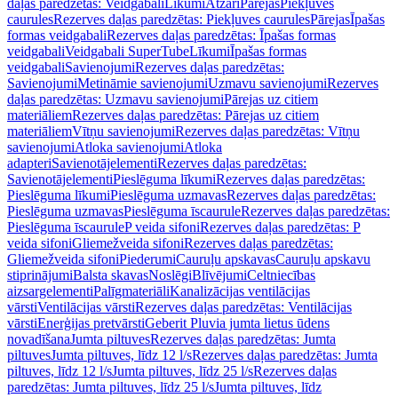
daļas paredzētas: Veidgabali
Līkumi
Atzari
Pārejas
Piekļuves
caurules
Rezerves daļas paredzētas: Piekļuves caurules
Pārejas
Īpašas
formas veidgabali
Rezerves daļas paredzētas: Īpašas formas
veidgabali
Veidgabali SuperTube
Līkumi
Īpašas formas
veidgabali
Savienojumi
Rezerves daļas paredzētas:
Savienojumi
Metināmie savienojumi
Uzmavu savienojumi
Rezerves
daļas paredzētas: Uzmavu savienojumi
Pārejas uz citiem
materiāliem
Rezerves daļas paredzētas: Pārejas uz citiem
materiāliem
Vītņu savienojumi
Rezerves daļas paredzētas: Vītņu
savienojumi
Atloka savienojumi
Atloka
adapteri
Savienotājelementi
Rezerves daļas paredzētas:
Savienotājelementi
Pieslēguma līkumi
Rezerves daļas paredzētas:
Pieslēguma līkumi
Pieslēguma uzmavas
Rezerves daļas paredzētas:
Pieslēguma uzmavas
Pieslēguma īscaurule
Rezerves daļas paredzētas:
Pieslēguma īscaurule
P veida sifoni
Rezerves daļas paredzētas: P
veida sifoni
Gliemežveida sifoni
Rezerves daļas paredzētas:
Gliemežveida sifoni
Piederumi
Cauruļu apskavas
Cauruļu apskavu
stiprinājumi
Balsta skavas
Noslēgi
Blīvējumi
Celtniecības
aizsargelementi
Palīgmateriāli
Kanalizācijas ventilācijas
vārsti
Ventilācijas vārsti
Rezerves daļas paredzētas: Ventilācijas
vārsti
Enerģijas pretvārsti
Geberit Pluvia jumta lietus ūdens
novadīšana
Jumta piltuves
Rezerves daļas paredzētas: Jumta
piltuves
Jumta piltuves, līdz 12 l/s
Rezerves daļas paredzētas: Jumta
piltuves, līdz 12 l/s
Jumta piltuves, līdz 25 l/s
Rezerves daļas
paredzētas: Jumta piltuves, līdz 25 l/s
Jumta piltuves, līdz