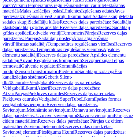
vārsti
Virsmu temperatūras regulēšana
Sistēmu caurule
Ieklāšanas
materiāls
Malas izolācijas joslas
Līmlentes
Izplešanas adatas
Javas
piedevas
Izplešanās šuves
Cauruļu līkumu balsti
Sadales skapji
Metāla
sadales skapji
Sadalītāju klāsts
Rezerves daļas paredzētas: Sadalītāju
klāsts
Sadalītāji grīdas apsildei
Rezerves daļas paredzētas: Sadalītāji
grīdas apsildei
Lodveida ventiļi
Termometrs
Pārejas
Rezerves daļas
paredzētas: Pārejas
Sadalītāju noslēgi
Ātrās atgaisošanas
vārsti
Plūsmas sadalītājs
Temperatūras regulēšanas vienības
Rezerves
daļas paredzētas: Temperatūras regulēšanas vienības
Apsildes
elementu sadalītāji
Rezerves daļas paredzētas: Apsildes elementu
sadalītāji
Apvadi
Regulēšanas komponenti
Servopiedziņas
Telpas
termostati
Galvenie regulatori
Komunikācijas
moduļi
Sensori
Transformatori
Piederumi
Sadalītāju izolācija
Ēku
kanalizācijas sistēmas
Geberit Silent-
db20
Caurules
Veidgabali
Rezerves daļas paredzētas:
Veidgabali
Līkumi
Atzari
Rezerves daļas paredzētas:
Atzari
Pārejas
Piekļuves caurules
Rezerves daļas paredzētas:
Piekļuves caurules
Veidgabali SuperTube
Līkumi
Īpašas formas
veidgabali
Savienojumi
Rezerves daļas paredzētas:
Savienojumi
Metināmie savienojumi
Uzmavu savienojumi
Rezerves
daļas paredzētas: Uzmavu savienojumi
Skavu savienojumi
Pārejas uz
citiem materiāliem
Rezerves daļas paredzētas: Pārejas uz citiem
materiāliem
Savienotājelementi
Rezerves daļas paredzētas:
Savienotājelementi
Pieslēguma līkumi
Rezerves daļas paredzētas: