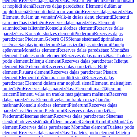
elementi
Rezerves daļas paredzētas: Pisuāru elementi
Elementi dušām
ar noplūdi sienā
Rezerves daļas paredzētas: Elementi dušām ar
noplūdi sienā
Elementi dušām un vannām
Rezerves daļas paredzētas:
Elementi dušām un vannām
Walk-in dušas sienu elementi
Elementi
saimniecības izlietnēm
Rezerves daļas paredzētas: Elementi
saimniecības izlietnēm
Konsoļu slodzes elementi
Rezerves daļas
paredzētas: Konsoļu slodzes elementi
Piederumi
Rezerves daļas
paredzētas: Piederumi
Geberit GIS
Sienas sistēmas
Stiprināšanas
sistēmas
Sagatavju piederumi
Skaņas izolācijas piederumi
Paneļu
apšuvums
Montāžas elementi
Rezerves daļas paredzētas: Montāžas
elementi
Tualetes podu elementi
Rezerves daļas paredzētas: Tualetes
podu elementi
Izlietņu elementi
Rezerves daļas paredzētas: Izlietņu
elementi
Bidē elementi
Rezerves daļas paredzētas: Bidē
elementi
Pisuāru elementi
Rezerves daļas paredzētas: Pisuāru
elementi
Elementi dušām arar noplūdi sienā
Rezerves daļas
paredzētas: Elementi dušām arar noplūdi sienā
Elementi maisītājiem
un ierīcēm
Rezerves daļas paredzētas: Elementi maisītājiem un
ierīcēm
Elementi veļas un trauku mazgājamām mašīnām
Rezerves
daļas paredzētas: Elementi veļas un trauku mazgājamām
mašīnām
Konsoļu slodzes elementi
Piederumi
Rezerves daļas
paredzētas: Piederumi
Piederumi
Rezerves daļas paredzētas:
Piederumi
Sistēmas sienām
Rezerves daļas paredzētas: Sistēmas
sienām
Padeves sistēmām
Ūdens novadei
Geberit Kombifix
Montāžas
elementi
Rezerves daļas paredzētas: Montāžas elementi
Tualetes podu
elementi
Rezerves daļas paredzētas: Tualetes podu elementi
Izlietņu