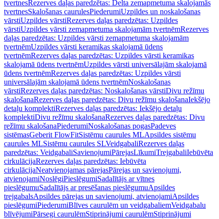
tvertnes
Rezerves daļas paredzētas: Delta zemapmetuma skalojamās
tvertnes
Skalošanas caurules
Piederumi
Uzpildes un noskalošanas
vārsti
Uzpildes vārsti
Rezerves daļas paredzētas: Uzpildes
vārsti
Uzpildes vārsti zemapmetuma skalojamām tvertnēm
Rezerves
daļas paredzētas: Uzpildes vārsti zemapmetuma skalojamām
tvertnēm
Uzpildes vārsti keramikas skalojamā ūdens
tvertnēm
Rezerves daļas paredzētas: Uzpildes vārsti keramikas
skalojamā ūdens tvertnēm
Uzpildes vārsti universālajām skalojamā
ūdens tvertnēm
Rezerves daļas paredzētas: Uzpildes vārsti
universālajām skalojamā ūdens tvertnēm
Noskalošanas
vārsti
Rezerves daļas paredzētas: Noskalošanas vārsti
Divu režīmu
skalošana
Rezerves daļas paredzētas: Divu režīmu skalošana
Iekšējo
detaļu komplekti
Rezerves daļas paredzētas: Iekšējo detaļu
komplekti
Divu režīmu skalošana
Rezerves daļas paredzētas: Divu
režīmu skalošana
Piederumi
Noskalošanas pogas
Padeves
sistēmas
Geberit FlowFit
Sistēmu caurules ML
Apsildes sistēmu
caurules ML
Sistēmu caurules SL
Veidgabali
Rezerves daļas
paredzētas: Veidgabali
Savienojumi
Pārejas
Līkumi
Trejgabali
Iebūvēta
cirkulācija
Rezerves daļas paredzētas: Iebūvēta
cirkulācija
Neatvienojamas pārejas
Pārejas un savienojumi,
atvienojami
Noslēgi
Pieslēgumi
Sadalītājs ar vītnes
pieslēgumu
Sadalītājs ar presēšanas pieslēgumu
Apsildes
trejgabals
Apsildes pārejas un savienojumi, atvienojami
Apsildes
pieslēgumi
Piederumi
Blīves caurulēm un veidgabaliem
Veidgabalu
blīvējumi
Pārsegi caurulēm
Stiprinājumi caurulēm
Stiprinājumi