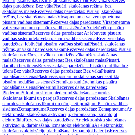
Pisuāri, skalošanas režīms, ar skalošanas malu
Bez vāka
Rezerves
daļas paredzētas: Bez vāka
Pisuāri, skalošanas režīms, bez
skalošanas malas
Rezerves daļas paredzētas: Pisuāri, skalošanas
režīms, bez skalošanas malas
Virsapmetuma vai zemapmetuma
pisuāru vadības sistēmām
Rezerves daļas paredzētas: Virsapmetuma
vai zemapmetuma pisuāru vadības sistēmām
Ar iebūvētu pisuāru
vadības sistēmu
Rezerves daļas paredzētas: Ar iebūvētu pisuāru
vadības sistēmu
Iebūvētai pisuāru vadības sistēmai
Rezerves daļas
paredzētas: Iebūvētai pisuāru vadības sistēmai
Pisuāri, skalošanas
režīms, ar vāku / paredzēts vākam
Rezerves daļas paredzētas: Pisuāri,
skalošanas režīms, ar vāku / paredzēts vākam
Bez skalošanas
malas
Rezerves daļas paredzētas: Bez skalošanas malas
Pisuāri,
darbībai bez ūdens
Rezerves daļas paredzētas: Pisuāri, darbībai bez
ūdens
Bez vāka
Rezerves daļas paredzētas: Bez vāka
Pisuāru
nodalīšanas sienas
Plastmasas pisuāru nodalīšanas sienas
Stikla
pisuāru nodalīšanas sienas
Keramikas sanitārtehnikas pisuāru
nodalīšanas sienas
Piederumi
Rezerves daļas paredzētas:
Piederumi
Sifoni un sifonu piederumi
Skalošanas caurules,
skalošanas līkumi un pārejas
Rezerves daļas paredzētas: Skalošanas
caurules, skalošanas līkumi un pārejas
Stiprinājumi
Pisuāru vadības
sistēmas
Zemapmetuma
Rezerves daļas paredzētas: Zemapmetuma
Ar
elektronisku skalošanas aktivizāciju, darbināšana, izmantojot
elektrotīklu
Rezerves daļas paredzētas: Ar elektronisku skalošanas
aktivizāciju, darbināšana, izmantojot elektrotīklu
Ar elektronisku
skalošanas aktivizāciju, darbināšana, izmantojot baterijas
Rezerves