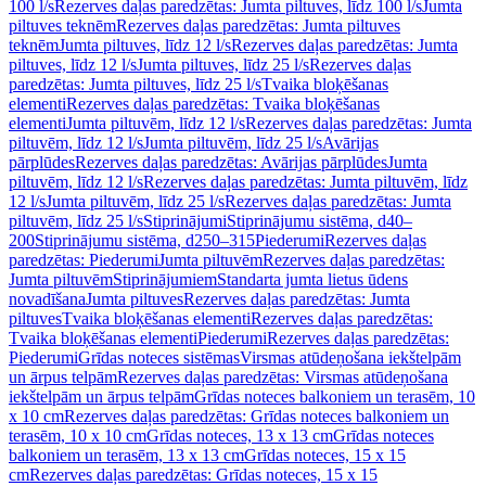
100 l/s
Rezerves daļas paredzētas: Jumta piltuves, līdz 100 l/s
Jumta
piltuves teknēm
Rezerves daļas paredzētas: Jumta piltuves
teknēm
Jumta piltuves, līdz 12 l/s
Rezerves daļas paredzētas: Jumta
piltuves, līdz 12 l/s
Jumta piltuves, līdz 25 l/s
Rezerves daļas
paredzētas: Jumta piltuves, līdz 25 l/s
Tvaika bloķēšanas
elementi
Rezerves daļas paredzētas: Tvaika bloķēšanas
elementi
Jumta piltuvēm, līdz 12 l/s
Rezerves daļas paredzētas: Jumta
piltuvēm, līdz 12 l/s
Jumta piltuvēm, līdz 25 l/s
Avārijas
pārplūdes
Rezerves daļas paredzētas: Avārijas pārplūdes
Jumta
piltuvēm, līdz 12 l/s
Rezerves daļas paredzētas: Jumta piltuvēm, līdz
12 l/s
Jumta piltuvēm, līdz 25 l/s
Rezerves daļas paredzētas: Jumta
piltuvēm, līdz 25 l/s
Stiprinājumi
Stiprinājumu sistēma, d40–
200
Stiprinājumu sistēma, d250–315
Piederumi
Rezerves daļas
paredzētas: Piederumi
Jumta piltuvēm
Rezerves daļas paredzētas:
Jumta piltuvēm
Stiprinājumiem
Standarta jumta lietus ūdens
novadīšana
Jumta piltuves
Rezerves daļas paredzētas: Jumta
piltuves
Tvaika bloķēšanas elementi
Rezerves daļas paredzētas:
Tvaika bloķēšanas elementi
Piederumi
Rezerves daļas paredzētas:
Piederumi
Grīdas noteces sistēmas
Virsmas atūdeņošana iekštelpām
un ārpus telpām
Rezerves daļas paredzētas: Virsmas atūdeņošana
iekštelpām un ārpus telpām
Grīdas noteces balkoniem un terasēm, 10
x 10 cm
Rezerves daļas paredzētas: Grīdas noteces balkoniem un
terasēm, 10 x 10 cm
Grīdas noteces, 13 x 13 cm
Grīdas noteces
balkoniem un terasēm, 13 x 13 cm
Grīdas noteces, 15 x 15
cm
Rezerves daļas paredzētas: Grīdas noteces, 15 x 15