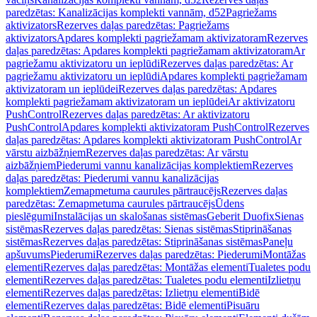
paredzētas: Kanalizācijas komplekti vannām, d52
Pagriežams
aktivizators
Rezerves daļas paredzētas: Pagriežams
aktivizators
Apdares komplekti pagriežamam aktivizatoram
Rezerves
daļas paredzētas: Apdares komplekti pagriežamam aktivizatoram
Ar
pagriežamu aktivizatoru un ieplūdi
Rezerves daļas paredzētas: Ar
pagriežamu aktivizatoru un ieplūdi
Apdares komplekti pagriežamam
aktivizatoram un ieplūdei
Rezerves daļas paredzētas: Apdares
komplekti pagriežamam aktivizatoram un ieplūdei
Ar aktivizatoru
PushControl
Rezerves daļas paredzētas: Ar aktivizatoru
PushControl
Apdares komplekti aktivizatoram PushControl
Rezerves
daļas paredzētas: Apdares komplekti aktivizatoram PushControl
Ar
vārstu aizbāžņiem
Rezerves daļas paredzētas: Ar vārstu
aizbāžņiem
Piederumi vannu kanalizācijas komplektiem
Rezerves
daļas paredzētas: Piederumi vannu kanalizācijas
komplektiem
Zemapmetuma caurules pārtraucējs
Rezerves daļas
paredzētas: Zemapmetuma caurules pārtraucējs
Ūdens
pieslēgumi
Instalācijas un skalošanas sistēmas
Geberit Duofix
Sienas
sistēmas
Rezerves daļas paredzētas: Sienas sistēmas
Stiprināšanas
sistēmas
Rezerves daļas paredzētas: Stiprināšanas sistēmas
Paneļu
apšuvums
Piederumi
Rezerves daļas paredzētas: Piederumi
Montāžas
elementi
Rezerves daļas paredzētas: Montāžas elementi
Tualetes podu
elementi
Rezerves daļas paredzētas: Tualetes podu elementi
Izlietņu
elementi
Rezerves daļas paredzētas: Izlietņu elementi
Bidē
elementi
Rezerves daļas paredzētas: Bidē elementi
Pisuāru