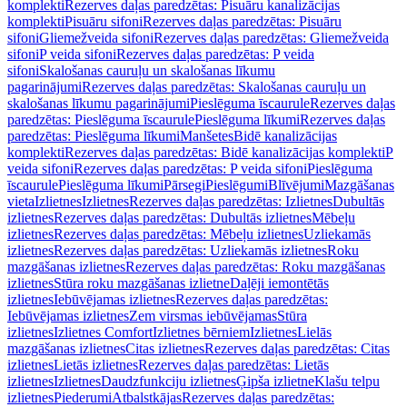
komplekti
Rezerves daļas paredzētas: Pisuāru kanalizācijas
komplekti
Pisuāru sifoni
Rezerves daļas paredzētas: Pisuāru
sifoni
Gliemežveida sifoni
Rezerves daļas paredzētas: Gliemežveida
sifoni
P veida sifoni
Rezerves daļas paredzētas: P veida
sifoni
Skalošanas cauruļu un skalošanas līkumu
pagarinājumi
Rezerves daļas paredzētas: Skalošanas cauruļu un
skalošanas līkumu pagarinājumi
Pieslēguma īscaurule
Rezerves daļas
paredzētas: Pieslēguma īscaurule
Pieslēguma līkumi
Rezerves daļas
paredzētas: Pieslēguma līkumi
Manšetes
Bidē kanalizācijas
komplekti
Rezerves daļas paredzētas: Bidē kanalizācijas komplekti
P
veida sifoni
Rezerves daļas paredzētas: P veida sifoni
Pieslēguma
īscaurule
Pieslēguma līkumi
Pārsegi
Pieslēgumi
Blīvējumi
Mazgāšanas
vieta
Izlietnes
Izlietnes
Rezerves daļas paredzētas: Izlietnes
Dubultās
izlietnes
Rezerves daļas paredzētas: Dubultās izlietnes
Mēbeļu
izlietnes
Rezerves daļas paredzētas: Mēbeļu izlietnes
Uzliekamās
izlietnes
Rezerves daļas paredzētas: Uzliekamās izlietnes
Roku
mazgāšanas izlietnes
Rezerves daļas paredzētas: Roku mazgāšanas
izlietnes
Stūra roku mazgāšanas izlietne
Daļēji iemontētās
izlietnes
Iebūvējamas izlietnes
Rezerves daļas paredzētas:
Iebūvējamas izlietnes
Zem virsmas iebūvējamas
Stūra
izlietnes
Izlietnes Comfort
Izlietnes bērniem
Izlietnes
Lielās
mazgāšanas izlietnes
Citas izlietnes
Rezerves daļas paredzētas: Citas
izlietnes
Lietās izlietnes
Rezerves daļas paredzētas: Lietās
izlietnes
Izlietnes
Daudzfunkciju izlietnes
Ģipša izlietne
Klašu telpu
izlietnes
Piederumi
Atbalstkājas
Rezerves daļas paredzētas: