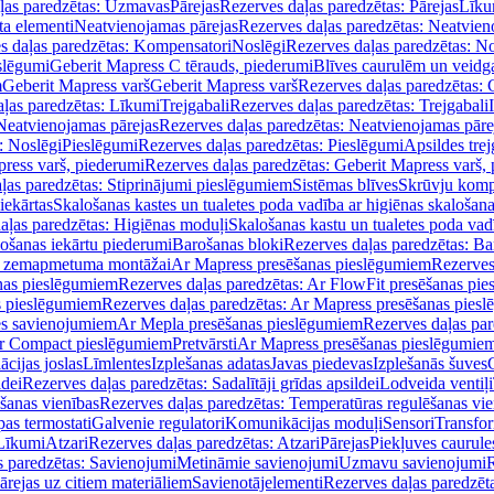
ļas paredzētas: Uzmavas
Pārejas
Rezerves daļas paredzētas: Pārejas
Līku
ta elementi
Neatvienojamas pārejas
Rezerves daļas paredzētas: Neatvien
s daļas paredzētas: Kompensatori
Noslēgi
Rezerves daļas paredzētas: No
slēgumi
Geberit Mapress C tērauds, piederumi
Blīves caurulēm un veidg
m
Geberit Mapress varš
Geberit Mapress varš
Rezerves daļas paredzētas: 
ļas paredzētas: Līkumi
Trejgabali
Rezerves daļas paredzētas: Trejgabali
Neatvienojamas pārejas
Rezerves daļas paredzētas: Neatvienojamas pāre
: Noslēgi
Pieslēgumi
Rezerves daļas paredzētas: Pieslēgumi
Apsildes trej
ress varš, piederumi
Rezerves daļas paredzētas: Geberit Mapress varš,
ļas paredzētas: Stiprinājumi pieslēgumiem
Sistēmas blīves
Skrūvju komp
iekārtas
Skalošanas kastes un tualetes poda vadība ar higiēnas skalošana
aļas paredzētas: Higiēnas moduļi
Skalošanas kastu un tualetes poda vad
lošanas iekārtu piederumi
Barošanas bloki
Rezerves daļas paredzētas: Ba
iļi zemapmetuma montāžai
Ar Mapress presēšanas pieslēgumiem
Rezerves
nas pieslēgumiem
Rezerves daļas paredzētas: Ar FlowFit presēšanas pi
s pieslēgumiem
Rezerves daļas paredzētas: Ar Mapress presēšanas pies
es savienojumiem
Ar Mepla presēšanas pieslēgumiem
Rezerves daļas pa
Ar Compact pieslēgumiem
Pretvārsti
Ar Mapress presēšanas pieslēgumie
ācijas joslas
Līmlentes
Izplešanas adatas
Javas piedevas
Izplešanās šuves
ldei
Rezerves daļas paredzētas: Sadalītāji grīdas apsildei
Lodveida ventiļi
šanas vienības
Rezerves daļas paredzētas: Temperatūras regulēšanas vie
pas termostati
Galvenie regulatori
Komunikācijas moduļi
Sensori
Transfor
Līkumi
Atzari
Rezerves daļas paredzētas: Atzari
Pārejas
Piekļuves caurule
s paredzētas: Savienojumi
Metināmie savienojumi
Uzmavu savienojumi
R
ārejas uz citiem materiāliem
Savienotājelementi
Rezerves daļas paredzēt