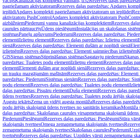
vāciņš
Kanalizācijas komplekti vannām, d52
Rezerves daļas paredzēta
pagriežamam aktivizatoram
Rezerves daļas paredzētas: Apdares komp
ieplūdi
Apdares komplekti pagriežamam aktivizatoram un ieplūdei
Rez
aktivizatoru PushControl
Apdares komplekti aktivizatoram PushContr
aizbāžņiem
Piederumi vannu kanalizācijas komplektiem
Rezerves daļa
caurules pārtraucējs
Ūdens pieslēgumi
Instalācijas un skalošanas sistē
sistēmas
Paneļu apšuvums
Piederumi
Rezerves daļas paredzētas: Piede
elementi
Izlietņu elementi
Rezerves daļas paredzētas: Izlietņu elementi
B
sienā
Rezerves daļas paredzētas: Elementi dušām ar noplūdi sienā
Elem
izlietnēm
Rezerves daļas paredzētas: Elementi saimniecības izlietnēm
K
GIS
Sienas sistēmas
Stiprināšanas sistēmas
Sagatavju piederumi
Skaņas 
paredzētas: Tualetes podu elementi
Izlietņu elementi
Rezerves daļas par
elementi
Elementi dušām arar noplūdi sienā
Rezerves daļas paredzētas:
un trauku mazgājamām mašīnām
Rezerves daļas paredzētas: Element
paredzētas: Piederumi
Sistēmas sienām
Rezerves daļas paredzētas: Sis
podu elementi
Rezerves daļas paredzētas: Tualetes podu elementi
Izlie
daļas paredzētas: Pisuāru elementi
Dušu elementi
Rezerves daļas pared
ūdens tvertnes
Rezerves daļas paredzētas: Tualetes podu ārējās skaloj
Augstu iekārts
Zema un vidēji augsta montāža
Rezerves daļas paredzēt
podu ārējās skalojamā ūdens tvertnes no sanitārās keramikas
Montāža u
daļas paredzētas: Skalošanas caurules virsapmetuma skalojamā ūdens
Piederumi
Pieslēgumi
Rezerves daļas paredzētas: Pieslēgumi
Stūra vārst
skalojamās tvertnes
Omega zemapmetuma skalojamās tvertnes
Rezerve
zemapmetuma skalojamās tvertnes
Skalošanas caurules
Piederumi
Uzpil
tvertnēm
Rezerves daļas paredzētas: Uzpildes vārsti zemapmetuma sk