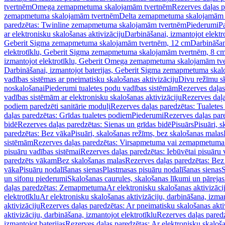
tvertnēm
Omega zemapmetuma skalojamām tvertnēm
Rezerves daļas 
zemapmetuma skalojamām tvertnēm
Delta zemapmetuma skalojamām 
paredzētas: Twinline zemapmetuma skalojamām tvertnēm
Piederumi
Pa
ar elektronisku skalošanas aktivizāciju
Darbināšanai, izmantojot elek
Geberit Sigma zemapmetuma skalojamām tvertnēm, 12 cm
Darbināšan
elektrotīklu, Geberit Sigma zemapmetuma skalojamām tvertnēm, 8 c
izmantojot elektrotīklu, Geberit Omega zemapmetuma skalojamām tv
Darbināšanai, izmantojot baterijas, Geberit Sigma zemapmetuma ska
vadības sistēmas ar pneimatisku skalošanas aktivizāciju
Divu režīmu s
noskalošanai
Piederumi tualetes podu vadības sistēmām
Rezerves daļas
vadības sistēmām ar elektronisku skalošanas aktivizāciju
Rezerves daļa
podiem paredzēti sanitārie moduļi
Rezerves daļas paredzētas: Tualetes
daļas paredzētas: Grīdas tualetes podiem
Piederumi
Rezerves daļas par
bidē
Rezerves daļas paredzētas: Sienas un grīdas bidē
Pisuārs
Pisuāri, 
paredzētas: Bez vāka
Pisuāri, skalošanas režīms, bez skalošanas malas
sistēmām
Rezerves daļas paredzētas: Virsapmetuma vai zemapmetuma 
pisuāru vadības sistēmai
Rezerves daļas paredzētas: Iebūvētai pisuāru 
paredzēts vākam
Bez skalošanas malas
Rezerves daļas paredzētas: Bez
vāka
Pisuāru nodalīšanas sienas
Plastmasas pisuāru nodalīšanas sienas
S
un sifonu piederumi
Skalošanas caurules, skalošanas līkumi un pārejas
daļas paredzētas: Zemapmetuma
Ar elektronisku skalošanas aktivizācij
elektrotīklu
Ar elektronisku skalošanas aktivizāciju, darbināšana, izman
aktivizāciju
Rezerves daļas paredzētas: Ar pneimatisku skalošanas akti
aktivizāciju, darbināšana, izmantojot elektrotīklu
Rezerves daļas paredz
izmantojot baterijas
Rezerves daļas paredzētas: Ar elektronisku skalošan