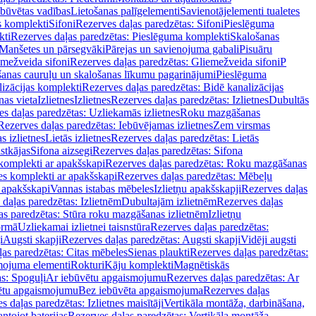
ebūvētas vadības
Lietošanas palīgelementi
Savienotājelementi tualetes
s komplekti
Sifoni
Rezerves daļas paredzētas: Sifoni
Pieslēguma
kti
Rezerves daļas paredzētas: Pieslēguma komplekti
Skalošanas
Manšetes un pārsegvāki
Pārejas un savienojuma gabali
Pisuāru
mežveida sifoni
Rezerves daļas paredzētas: Gliemežveida sifoni
P
šanas cauruļu un skalošanas līkumu pagarinājumi
Pieslēguma
izācijas komplekti
Rezerves daļas paredzētas: Bidē kanalizācijas
as vieta
Izlietnes
Izlietnes
Rezerves daļas paredzētas: Izlietnes
Dubultās
s daļas paredzētas: Uzliekamās izlietnes
Roku mazgāšanas
Rezerves daļas paredzētas: Iebūvējamas izlietnes
Zem virsmas
s izlietnes
Lietās izlietnes
Rezerves daļas paredzētas: Lietās
stkājas
Sifona aizsegi
Rezerves daļas paredzētas: Sifona
komplekti ar apakšskapi
Rezerves daļas paredzētas: Roku mazgāšanas
es komplekti ar apakšskapi
Rezerves daļas paredzētas: Mēbeļu
r apakšskapi
Vannas istabas mēbeles
Izlietņu apakšskapji
Rezerves daļas
daļas paredzētas: Izlietnēm
Dubultajām izlietnēm
Rezerves daļas
as paredzētas: Stūra roku mazgāšanas izlietnēm
Izlietņu
ormā
Uzliekamai izlietnei taisnstūra
Rezerves daļas paredzētas:
i
Augsti skapji
Rezerves daļas paredzētas: Augsti skapji
Vidēji augsti
as paredzētas: Citas mēbeles
Sienas plaukti
Rezerves daļas paredzētas:
ojuma elementi
Rokturi
Kāju komplekti
Magnētiskās
s: Spoguļi
Ar iebūvētu apgaismojumu
Rezerves daļas paredzētas: Ar
vētu apgaismojumu
Bez iebūvēta apgaismojuma
Rezerves daļas
s daļas paredzētas: Izlietnes maisītāji
Vertikāla montāža, darbināšana,
ntojot baterijas
Rezerves daļas paredzētas: Vertikāla montāža,