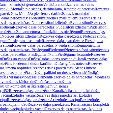
šana, izmantojot ģeneratoru
Vertikāla montāža, vienas sviras
rotīklu
Montāža pie sienas, darbināšana, izmantojot baterijas
Rezerves
paredzētas: Montāža pie sienas, darbināšana, izmantojot
 daļas paredzētas: Piederumi
Izlietnes maisītājiem
Rezerves daļas
s daļas paredzētas: Noteces sifoni izlietnēm
P veida sifoni
Rezerves
izlietnēm
Rezerves daļas paredzētas: Pudeļsifoni izlietnēm
Pudeļsifoni
paredzētas: Zemapmetuma sifoni
Izlietnes pieslēgumi
Rezerves daļas
i
Noteces sifoni izlietnēm
Rezerves daļas paredzētas: Noteces sifoni
lēgumi
Pieslēguma īscaurule
Rezerves daļas paredzētas: Pieslēguma
a sifoni
Rezerves daļas paredzētas: P veida sifoni
Zemapmetuma
s daļas paredzētas: Pieslēgumi
Piederumi
Noteces sifoni saimniecības
daļas paredzētas: Pieslēguma līkumi
Pieslēguma īscaurule
Rezerves
mi
Dušas un vannas
Dušas
Grīdas ūdens novade dušām
Rezerves daļas
edzētas: Piederumi dušas kanāliem
Dušas grīdas noteces
Rezerves
nas līmeņa noplūdes
Rezerves daļas paredzētas: Sienas līmeņa
es daļas paredzētas: Dušas paliktņi un dušas virsmas
Mākslīgā
dušas virsmas
Montāžas elementi
Rezerves daļas paredzētas: Montāžas
ovietošanas kārbas dušām
Nišas novietošanas
ti un komplekti ar šķērsstieņiem un sienas
m, d52
Rezerves daļas paredzētas: Kanalizācijas komplekti dušas
 vāciņa
Izplūdes vāciņš
Rezerves daļas paredzētas: Izplūdes
āciņu
Rezerves daļas paredzētas: Ar izplūdes vāciņu
Bez izplūdes
s paliktņiem, d90
Rezerves daļas paredzētas: Kanalizācijas komplekti
plūdes vāciņa
Izplūdes vāciņš
Rezerves daļas paredzētas: Izplūdes