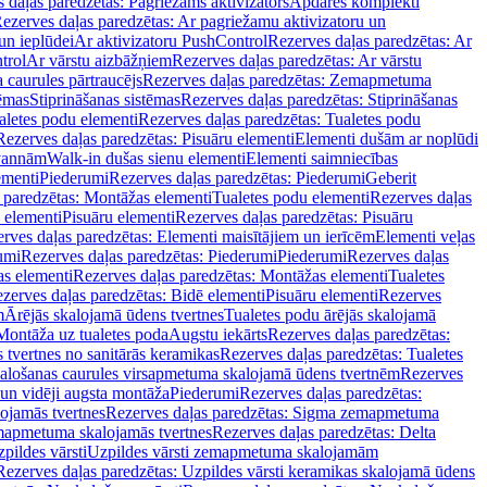
 daļas paredzētas: Pagriežams aktivizators
Apdares komplekti
ezerves daļas paredzētas: Ar pagriežamu aktivizatoru un
un ieplūdei
Ar aktivizatoru PushControl
Rezerves daļas paredzētas: Ar
trol
Ar vārstu aizbāžņiem
Rezerves daļas paredzētas: Ar vārstu
aurules pārtraucējs
Rezerves daļas paredzētas: Zemapmetuma
tēmas
Stiprināšanas sistēmas
Rezerves daļas paredzētas: Stiprināšanas
aletes podu elementi
Rezerves daļas paredzētas: Tualetes podu
Rezerves daļas paredzētas: Pisuāru elementi
Elementi dušām ar noplūdi
 vannām
Walk-in dušas sienu elementi
Elementi saimniecības
ementi
Piederumi
Rezerves daļas paredzētas: Piederumi
Geberit
 paredzētas: Montāžas elementi
Tualetes podu elementi
Rezerves daļas
 elementi
Pisuāru elementi
Rezerves daļas paredzētas: Pisuāru
rves daļas paredzētas: Elementi maisītājiem un ierīcēm
Elementi veļas
umi
Rezerves daļas paredzētas: Piederumi
Piederumi
Rezerves daļas
s elementi
Rezerves daļas paredzētas: Montāžas elementi
Tualetes
zerves daļas paredzētas: Bidē elementi
Pisuāru elementi
Rezerves
m
Ārējās skalojamā ūdens tvertnes
Tualetes podu ārējās skalojamā
Montāža uz tualetes poda
Augstu iekārts
Rezerves daļas paredzētas:
 tvertnes no sanitārās keramikas
Rezerves daļas paredzētas: Tualetes
alošanas caurules virsapmetuma skalojamā ūdens tvertnēm
Rezerves
un vidēji augsta montāža
Piederumi
Rezerves daļas paredzētas:
jamās tvertnes
Rezerves daļas paredzētas: Sigma zemapmetuma
mapmetuma skalojamās tvertnes
Rezerves daļas paredzētas: Delta
pildes vārsti
Uzpildes vārsti zemapmetuma skalojamām
Rezerves daļas paredzētas: Uzpildes vārsti keramikas skalojamā ūdens