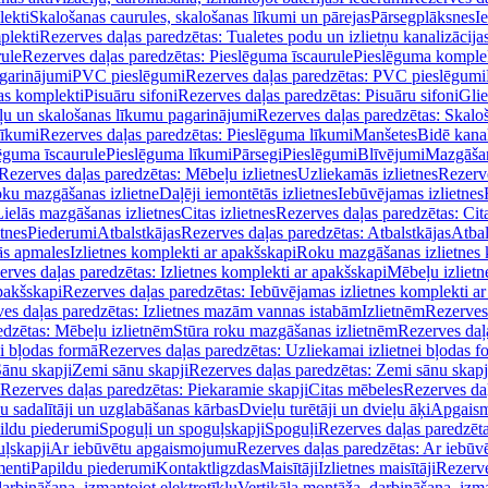
lekti
Skalošanas caurules, skalošanas līkumi un pārejas
Pārsegplāksnes
I
plekti
Rezerves daļas paredzētas: Tualetes podu un izlietņu kanalizācija
rule
Rezerves daļas paredzētas: Pieslēguma īscaurule
Pieslēguma komple
agarinājumi
PVC pieslēgumi
Rezerves daļas paredzētas: PVC pieslēgumi
jas komplekti
Pisuāru sifoni
Rezerves daļas paredzētas: Pisuāru sifoni
Glie
ļu un skalošanas līkumu pagarinājumi
Rezerves daļas paredzētas: Skalo
līkumi
Rezerves daļas paredzētas: Pieslēguma līkumi
Manšetes
Bidē kanal
ēguma īscaurule
Pieslēguma līkumi
Pārsegi
Pieslēgumi
Blīvējumi
Mazgāšan
Rezerves daļas paredzētas: Mēbeļu izlietnes
Uzliekamās izlietnes
Rezerve
oku mazgāšanas izlietne
Daļēji iemontētās izlietnes
Iebūvējamas izlietnes
Lielās mazgāšanas izlietnes
Citas izlietnes
Rezerves daļas paredzētas: Cita
etnes
Piederumi
Atbalstkājas
Rezerves daļas paredzētas: Atbalstkājas
Atbal
ās apmales
Izlietnes komplekti ar apakšskapi
Roku mazgāšanas izlietnes 
erves daļas paredzētas: Izlietnes komplekti ar apakšskapi
Mēbeļu izlietn
pakšskapi
Rezerves daļas paredzētas: Iebūvējamas izlietnes komplekti a
es daļas paredzētas: Izlietnes mazām vannas istabām
Izlietnēm
Rezerves 
edzētas: Mēbeļu izlietnēm
Stūra roku mazgāšanas izlietnēm
Rezerves daļ
ei bļodas formā
Rezerves daļas paredzētas: Uzliekamai izlietnei bļodas f
Sānu skapji
Zemi sānu skapji
Rezerves daļas paredzētas: Zemi sānu skapj
Rezerves daļas paredzētas: Piekaramie skapji
Citas mēbeles
Rezerves daļ
u sadalītāji un uzglabāšanas kārbas
Dvieļu turētāji un dvieļu āķi
Apgaism
ildu piederumi
Spoguļi un spoguļskapji
Spoguļi
Rezerves daļas paredzēta
uļskapji
Ar iebūvētu apgaismojumu
Rezerves daļas paredzētas: Ar iebū
enti
Papildu piederumi
Kontaktligzdas
Maisītāji
Izlietnes maisītāji
Rezerve
arbināšana, izmantojot elektrotīklu
Vertikāla montāža, darbināšana, izma