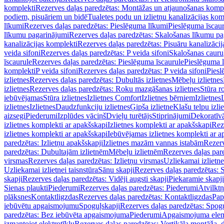
komplekti
Rezerves daļas paredzētas: Montāžas un atjaunošanas komp
podiem, pisuāriem un bidē
Tualetes podu un izlietņu kanalizācijas kom
līkumi
Rezerves daļas paredzētas: Pieslēguma līkumi
Pieslēguma īscau
līkumu pagarinājumi
Rezerves daļas paredzētas: Skalošanas līkumu p
kanalizācijas komplekti
Rezerves daļas paredzētas: Pisuāru kanalizāci
veida sifoni
Rezerves daļas paredzētas: P veida sifoni
Skalošanas cauru
īscaurule
Rezerves daļas paredzētas: Pieslēguma īscaurule
Pieslēguma 
komplekti
P veida sifoni
Rezerves daļas paredzētas: P veida sifoni
Piesl
izlietnes
Rezerves daļas paredzētas: Dubultās izlietnes
Mēbeļu izlietnes
izlietnes
Rezerves daļas paredzētas: Roku mazgāšanas izlietnes
Stūra r
iebūvējamas
Stūra izlietnes
Izlietnes Comfort
Izlietnes bērniem
Izlietnes
izlietnes
Izlietnes
Daudzfunkciju izlietnes
Ģipša izlietne
Klašu telpu izli
aizsegi
Piederumi
Izplūdes vāciņš
Dvieļu turētājs
Stiprinājumi
Dekoratīv
izlietnes komplekti ar apakšskapi
Izlietnes komplekti ar apakšskapi
Rez
izlietnes komplekti ar apakšskapi
Iebūvējamas izlietnes komplekti ar a
paredzētas: Izlietņu apakšskapji
Izlietnes mazām vannas istabām
Rezerv
paredzētas: Dubultajām izlietnēm
Mēbeļu izlietnēm
Rezerves daļas par
virsmas
Rezerves daļas paredzētas: Izlietņu virsmas
Uzliekamai izlietn
Uzliekamai izlietnei taisnstūra
Sānu skapji
Rezerves daļas paredzētas: 
skapji
Rezerves daļas paredzētas: Vidēji augsti skapji
Piekaramie skapji
Sienas plaukti
Piederumi
Rezerves daļas paredzētas: Piederumi
Atvilktņ
plāksnes
Kontaktligzdas
Rezerves daļas paredzētas: Kontaktligzdas
Pap
iebūvētu apgaismojumu
Spoguļskapji
Rezerves daļas paredzētas: Spog
paredzētas: Bez iebūvēta apgaismojuma
Piederumi
Apgaismojuma elem
izmantojot elektrotīklu
Rezerves daļas paredzētas: Vertikāla montāža, d