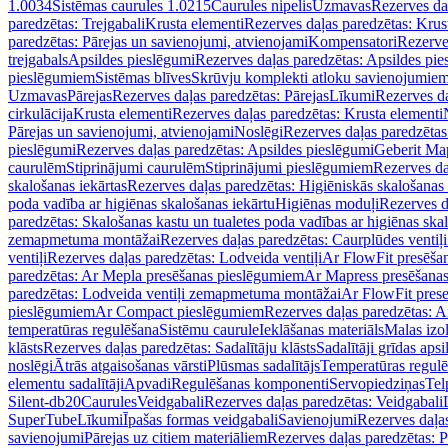
1.0034
Sistēmas caurules 1.0215
Caurules nipelis
Uzmavas
Rezerves da
paredzētas: Trejgabali
Krusta elementi
Rezerves daļas paredzētas: Krus
paredzētas: Pārejas un savienojumi, atvienojami
Kompensatori
Rezerve
trejgabals
Apsildes pieslēgumi
Rezerves daļas paredzētas: Apsildes pie
pieslēgumiem
Sistēmas blīves
Skrūvju komplekti atloku savienojumie
Uzmavas
Pārejas
Rezerves daļas paredzētas: Pārejas
Līkumi
Rezerves da
cirkulācija
Krusta elementi
Rezerves daļas paredzētas: Krusta elementi
Pārejas un savienojumi, atvienojami
Noslēgi
Rezerves daļas paredzētas
pieslēgumi
Rezerves daļas paredzētas: Apsildes pieslēgumi
Geberit Map
caurulēm
Stiprinājumi caurulēm
Stiprinājumi pieslēgumiem
Rezerves da
skalošanas iekārtas
Rezerves daļas paredzētas: Higiēniskās skalošanas 
poda vadība ar higiēnas skalošanas iekārtu
Higiēnas moduļi
Rezerves d
paredzētas: Skalošanas kastu un tualetes poda vadības ar higiēnas ska
zemapmetuma montāžai
Rezerves daļas paredzētas: Caurplūdes vent
ventiļi
Rezerves daļas paredzētas: Lodveida ventiļi
Ar FlowFit presēša
paredzētas: Ar Mepla presēšanas pieslēgumiem
Ar Mapress presēšana
paredzētas: Lodveida ventiļi zemapmetuma montāžai
Ar FlowFit pres
pieslēgumiem
Ar Compact pieslēgumiem
Rezerves daļas paredzētas: 
temperatūras regulēšana
Sistēmu caurule
Ieklāšanas materiāls
Malas izol
klāsts
Rezerves daļas paredzētas: Sadalītāju klāsts
Sadalītāji grīdas apsi
noslēgi
Ātrās atgaisošanas vārsti
Plūsmas sadalītājs
Temperatūras regulē
elementu sadalītāji
Apvadi
Regulēšanas komponenti
Servopiedziņas
Tel
Silent-db20
Caurules
Veidgabali
Rezerves daļas paredzētas: Veidgabali
SuperTube
Līkumi
Īpašas formas veidgabali
Savienojumi
Rezerves daļa
savienojumi
Pārejas uz citiem materiāliem
Rezerves daļas paredzētas: P