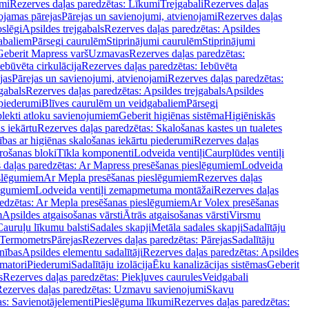
mi
Rezerves daļas paredzētas: Līkumi
Trejgabali
Rezerves daļas
ojamas pārejas
Pārejas un savienojumi, atvienojami
Rezerves daļas
slēgi
Apsildes trejgabals
Rezerves daļas paredzētas: Apsildes
abaliem
Pārsegi caurulēm
Stiprinājumi caurulēm
Stiprinājumi
Geberit Mapress varš
Uzmavas
Rezerves daļas paredzētas:
Iebūvēta cirkulācija
Rezerves daļas paredzētas: Iebūvēta
jas
Pārejas un savienojumi, atvienojami
Rezerves daļas paredzētas:
gabals
Rezerves daļas paredzētas: Apsildes trejgabals
Apsildes
 piederumi
Blīves caurulēm un veidgabaliem
Pārsegi
lekti atloku savienojumiem
Geberit higiēnas sistēma
Higiēniskās
s iekārtu
Rezerves daļas paredzētas: Skalošanas kastes un tualetes
ības ar higiēnas skalošanas iekārtu piederumi
Rezerves daļas
rošanas bloki
Tīkla komponenti
Lodveida ventiļi
Caurplūdes ventiļi
 daļas paredzētas: Ar Mapress presēšanas pieslēgumiem
Lodveida
eslēgumiem
Ar Mepla presēšanas pieslēgumiem
Rezerves daļas
lēgumiem
Lodveida ventiļi zemapmetuma montāžai
Rezerves daļas
redzētas: Ar Mepla presēšanas pieslēgumiem
Ar Volex presēšanas
m
Apsildes atgaisošanas vārsti
Ātrās atgaisošanas vārsti
Virsmu
Cauruļu līkumu balsti
Sadales skapji
Metāla sadales skapji
Sadalītāju
Termometrs
Pārejas
Rezerves daļas paredzētas: Pārejas
Sadalītāju
nības
Apsildes elementu sadalītāji
Rezerves daļas paredzētas: Apsildes
matori
Piederumi
Sadalītāju izolācija
Ēku kanalizācijas sistēmas
Geberit
s
Rezerves daļas paredzētas: Piekļuves caurules
Veidgabali
ezerves daļas paredzētas: Uzmavu savienojumi
Skavu
as: Savienotājelementi
Pieslēguma līkumi
Rezerves daļas paredzētas: