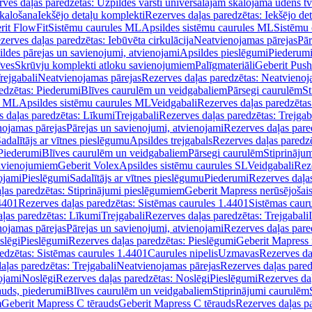
ves daļas paredzētas: Uzpildes vārsti universālajām skalojamā ūdens t
skalošana
Iekšējo detaļu komplekti
Rezerves daļas paredzētas: Iekšējo de
rit FlowFit
Sistēmu caurules ML
Apsildes sistēmu caurules ML
Sistēmu 
zerves daļas paredzētas: Iebūvēta cirkulācija
Neatvienojamas pārejas
Pār
ldes pārejas un savienojumi, atvienojami
Apsildes pieslēgumi
Piederum
īves
Skrūvju komplekti atloku savienojumiem
Palīgmateriāli
Geberit Push
rejgabali
Neatvienojamas pārejas
Rezerves daļas paredzētas: Neatvienoj
edzētas: Piederumi
Blīves caurulēm un veidgabaliem
Pārsegi caurulēm
St
s ML
Apsildes sistēmu caurules ML
Veidgabali
Rezerves daļas paredzētas
 daļas paredzētas: Līkumi
Trejgabali
Rezerves daļas paredzētas: Trejgab
nojamas pārejas
Pārejas un savienojumi, atvienojami
Rezerves daļas pare
adalītājs ar vītnes pieslēgumu
Apsildes trejgabals
Rezerves daļas paredzē
 Piederumi
Blīves caurulēm un veidgabaliem
Pārsegi caurulēm
Stiprināju
savienojumiem
Geberit Volex
Apsildes sistēmu caurules SL
Veidgabali
Reze
ojami
Pieslēgumi
Sadalītājs ar vītnes pieslēgumu
Piederumi
Rezerves daļa
ļas paredzētas: Stiprinājumi pieslēgumiem
Geberit Mapress nerūsējošais
4401
Rezerves daļas paredzētas: Sistēmas caurules 1.4401
Sistēmas caur
ļas paredzētas: Līkumi
Trejgabali
Rezerves daļas paredzētas: Trejgabali
nojamas pārejas
Pārejas un savienojumi, atvienojami
Rezerves daļas pare
slēgi
Pieslēgumi
Rezerves daļas paredzētas: Pieslēgumi
Geberit Mapress 
edzētas: Sistēmas caurules 1.4401
Caurules nipelis
Uzmavas
Rezerves da
aļas paredzētas: Trejgabali
Neatvienojamas pārejas
Rezerves daļas pared
ojami
Noslēgi
Rezerves daļas paredzētas: Noslēgi
Pieslēgumi
Rezerves da
auds, piederumi
Blīves caurulēm un veidgabaliem
Stiprinājumi caurulēm
m
Geberit Mapress C tērauds
Geberit Mapress C tērauds
Rezerves daļas p