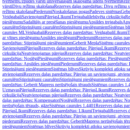
tvertnēm
Uzpildes vārsti universālajām skalojamā ūdens tvertnēm
Rezer
vārsti
Divu režīmu skalošana
Rezerves daļas paredzētas: Divu režīmu 
režīmu skalošana
Piederumi
Noskalošanas pogas
Padeves sistēmas
Gebe
Veidgabali
Savienojumi
Pārejas
Līkumi
Trejgabali
Iebūvēta cirkulācija
Re
pieslēgumu
Sadalītājs ar presēšanas pieslēgumu
Apsildes trejgabals
Apsi
caurulēm
Stiprinājumi caurulēm
Stiprinājumi pieslēgumiem
Sistēmas bl
caurules ML
Veidgabali
Rezerves daļas paredzētas: Veidgabali
Līkumi
T
ar vītnes pieslēgumu
Apsildes pieslēgumi
Piederumi
Rezerves daļas par
paredzētas: Stiprinājumi pieslēgumiem
Geberit Mepla
Sistēmu caurule
Savienojumi
Pārejas
Rezerves daļas paredzētas: Pārejas
Līkumi
Rezerves
cirkulācija
Neatvienojamas pārejas
Rezerves daļas paredzētas: Neatvie
paredzētas: Noslēgi
Pieslēgumi
Rezerves daļas paredzētas: Pieslēgumi
S
paredzētas: Apsildes pieslēgumi
Piederumi
Rezerves daļas paredzētas:
Stiprinājumi pieslēgumiem
Sistēmas blīves
Skrūvju komplekti atloku 
atvienojami
Rezerves daļas paredzētas: Pārejas un savienojumi, atvien
caurulēm
Stiprinājumi caurulēm
Stiprinājumi pieslēgumiem
Rezerves da
paredzētas: Geberit Mapress nerūsējošais tērauds
Sistēmas caurules 1.
Uzmavas
Pārejas
Rezerves daļas paredzētas: Pārejas
Līkumi
Rezerves da
cirkulācija
Neatvienojamas pārejas
Rezerves daļas paredzētas: Neatvie
daļas paredzētas: Kompensatori
Noslēgi
Rezerves daļas paredzētas: No
nerūsējošais tērauds, gāze
Sistēmas caurules 1.4401
Rezerves daļas par
Pārejas
Līkumi
Rezerves daļas paredzētas: Līkumi
Trejgabali
Rezerves d
atvienojami
Rezerves daļas paredzētas: Pārejas un savienojumi, atvien
piederumi
Rezerves daļas paredzētas: GeberitMapress nerūsējošais tēr
pieslēgumiem
Sistēmas blīves
Skrūvju komplekti atloku savienojumie