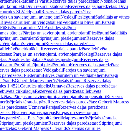
vertnēm
Noskalošanas vārsti
Rezerves daļas paredzētas: Noskalošanas
taļu komplekti
Divu režīmu skalošana
Rezerves daļas paredzētas: Divu
caurules SL
Veidgabali
Rezerves daļas paredzētas:
ejas un savienojumi, atvienojami
Noslēgi
Pieslēgumi
Sadalītājs ar vītnes
i
Blīves caurulēm un veidgabaliem
Veidgabalu blīvējumi
Pārsegi
Fit
Sistēmu caurules ML
Apsildes sistēmu
amas pārejas
Pārejas un savienojumi, atvienojami
Pieslēgumi
Sadalītājs
iprinājumi caurulēm
Stiprinājumi pieslēgumiem
Rezerves daļas
: Veidgabali
Savienojumi
Rezerves daļas paredzētas:
ali
Iebūvēta cirkulācija
Rezerves daļas paredzētas: Iebūvēta
dzētas: Pārejas un savienojumi, atvienojami
Noslēgi
Rezerves daļas
tas: Apsildes trejgabals
Apsildes pieslēgumi
Rezerves daļas
mi caurulēm
Stiprinājumi pieslēgumiem
Rezerves daļas paredzētas:
rves daļas paredzētas: Veidgabali
Pārejas un savienojumi,
s paredzētas: Piederumi
Blīves caurulēm un veidgabaliem
Pārsegi
 tērauds
Geberit Mapress nerūsējošais tērauds
Rezerves daļas
ules 1.4521
Caurules nipelis
Uzmavas
Rezerves daļas paredzētas:
Iebūvēta cirkulācija
Rezerves daļas paredzētas: Iebūvēta
dzētas: Pārejas un savienojumi, atvienojami
Kompensatori
Rezerves
nerūsējošais tērauds, gāze
Rezerves daļas paredzētas: Geberit Mapress
ļas paredzētas: Uzmavas
Pārejas
Rezerves daļas paredzētas:
zētas: Neatvienojamas pārejas
Pārejas un savienojumi,
ļas paredzētas: Pieslēgumi
GeberitMapress nerūsējošais tērauds,
Stiprinājumi pieslēgumiem
Rezerves daļas paredzētas: Stiprinājumi
aredzētas: Geberit Mapress C tērauds
Sistēmas caurules