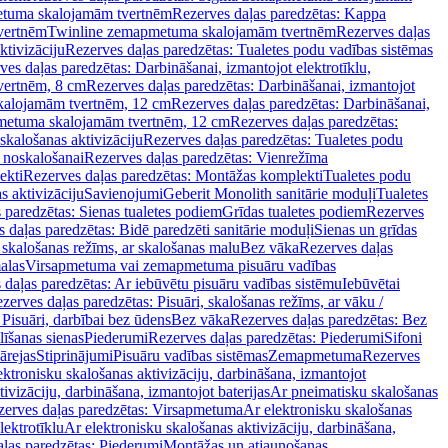
tuma skalojamām tvertnēm
Rezerves daļas paredzētas: Kappa
vertnēm
Twinline zemapmetuma skalojamām tvertnēm
Rezerves daļas
ktivizāciju
Rezerves daļas paredzētas: Tualetes podu vadības sistēmas
ves daļas paredzētas: Darbināšanai, izmantojot elektrotīklu,
vertnēm, 8 cm
Rezerves daļas paredzētas: Darbināšanai, izmantojot
skalojamām tvertnēm, 12 cm
Rezerves daļas paredzētas: Darbināšanai,
apmetuma skalojamām tvertnēm, 12 cm
Rezerves daļas paredzētas:
skalošanas aktivizāciju
Rezerves daļas paredzētas: Tualetes podu
 noskalošanai
Rezerves daļas paredzētas: Vienrežīma
ekti
Rezerves daļas paredzētas: Montāžas komplekti
Tualetes podu
s aktivizāciju
Savienojumi
Geberit Monolith sanitārie moduļi
Tualetes
 paredzētas: Sienas tualetes podiem
Grīdas tualetes podiem
Rezerves
 daļas paredzētas: Bidē paredzēti sanitārie moduļi
Sienas un grīdas
, skalošanas režīms, ar skalošanas malu
Bez vāka
Rezerves daļas
alas
Virsapmetuma vai zemapmetuma pisuāru vadības
 daļas paredzētas: Ar iebūvētu pisuāru vadības sistēmu
Iebūvētai
zerves daļas paredzētas: Pisuāri, skalošanas režīms, ar vāku /
 Pisuāri, darbībai bez ūdens
Bez vāka
Rezerves daļas paredzētas: Bez
līšanas sienas
Piederumi
Rezerves daļas paredzētas: Piederumi
Sifoni
ārejas
Stiprinājumi
Pisuāru vadības sistēmas
Zemapmetuma
Rezerves
ektronisku skalošanas aktivizāciju, darbināšana, izmantojot
ivizāciju, darbināšana, izmantojot baterijas
Ar pneimatisku skalošanas
zerves daļas paredzētas: Virsapmetuma
Ar elektronisku skalošanas
lektrotīklu
Ar elektronisku skalošanas aktivizāciju, darbināšana,
ļas paredzētas: Piederumi
Montāžas un atjaunošanas