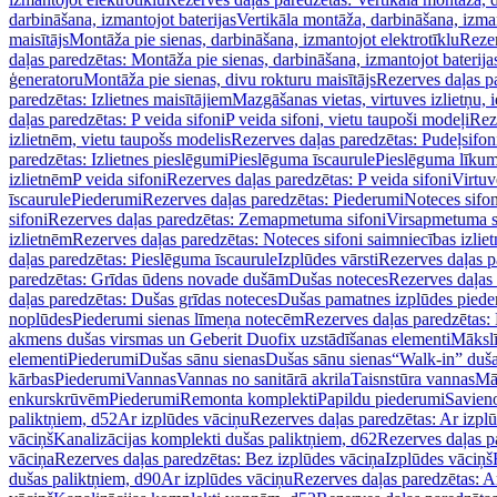
darbināšana, izmantojot baterijas
Vertikāla montāža, darbināšana, izma
maisītājs
Montāža pie sienas, darbināšana, izmantojot elektrotīklu
Rezer
daļas paredzētas: Montāža pie sienas, darbināšana, izmantojot baterija
ģeneratoru
Montāža pie sienas, divu rokturu maisītājs
Rezerves daļas pa
paredzētas: Izlietnes maisītājiem
Mazgāšanas vietas, virtuves izlietņu, i
daļas paredzētas: P veida sifoni
P veida sifoni, vietu taupoši modeļi
Reze
izlietnēm, vietu taupošs modelis
Rezerves daļas paredzētas: Pudeļsifoni
paredzētas: Izlietnes pieslēgumi
Pieslēguma īscaurule
Pieslēguma līkum
izlietnēm
P veida sifoni
Rezerves daļas paredzētas: P veida sifoni
Virtuv
īscaurule
Piederumi
Rezerves daļas paredzētas: Piederumi
Noteces sifo
sifoni
Rezerves daļas paredzētas: Zemapmetuma sifoni
Virsapmetuma s
izlietnēm
Rezerves daļas paredzētas: Noteces sifoni saimniecības izlie
daļas paredzētas: Pieslēguma īscaurule
Izplūdes vārsti
Rezerves daļas pa
paredzētas: Grīdas ūdens novade dušām
Dušas noteces
Rezerves daļas
daļas paredzētas: Dušas grīdas noteces
Dušas pamatnes izplūdes piede
noplūdes
Piederumi sienas līmeņa notecēm
Rezerves daļas paredzētas:
akmens dušas virsmas un Geberit Duofix uzstādīšanas elementi
Mākslī
elementi
Piederumi
Dušas sānu sienas
Dušas sānu sienas
“Walk-in” duša
kārbas
Piederumi
Vannas
Vannas no sanitārā akrila
Taisnstūra vannas
Mā
enkurskrūvēm
Piederumi
Remonta komplekti
Papildu piederumi
Savien
paliktņiem, d52
Ar izplūdes vāciņu
Rezerves daļas paredzētas: Ar izpl
vāciņš
Kanalizācijas komplekti dušas paliktņiem, d62
Rezerves daļas p
vāciņa
Rezerves daļas paredzētas: Bez izplūdes vāciņa
Izplūdes vāciņš
dušas paliktņiem, d90
Ar izplūdes vāciņu
Rezerves daļas paredzētas: A