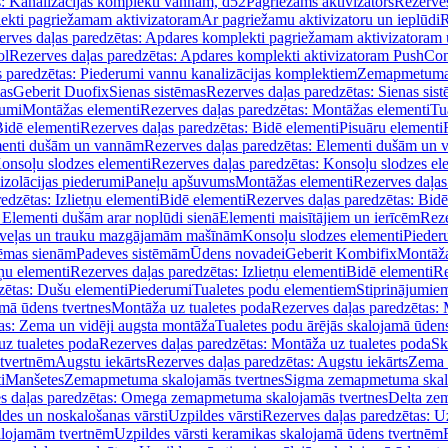
s: Kanalizācijas komplekti vannām, d52
Pagriežams aktivizators
Rezerves
lekti pagriežamam aktivizatoram
Ar pagriežamu aktivizatoru un ieplūdi
R
erves daļas paredzētas: Apdares komplekti pagriežamam aktivizatoram 
ol
Rezerves daļas paredzētas: Apdares komplekti aktivizatoram PushCon
s paredzētas: Piederumi vannu kanalizācijas komplektiem
Zemapmetuma c
mas
Geberit Duofix
Sienas sistēmas
Rezerves daļas paredzētas: Sienas sis
rumi
Montāžas elementi
Rezerves daļas paredzētas: Montāžas elementi
Tu
idē elementi
Rezerves daļas paredzētas: Bidē elementi
Pisuāru elementi
enti dušām un vannām
Rezerves daļas paredzētas: Elementi dušām un
onsoļu slodzes elementi
Rezerves daļas paredzētas: Konsoļu slodzes el
izolācijas piederumi
Paneļu apšuvums
Montāžas elementi
Rezerves daļas
edzētas: Izlietņu elementi
Bidē elementi
Rezerves daļas paredzētas: Bidē
 Elementi dušām arar noplūdi sienā
Elementi maisītājiem un ierīcēm
Reze
i veļas un trauku mazgājamām mašīnām
Konsoļu slodzes elementi
Pieder
tēmas sienām
Padeves sistēmām
Ūdens novadei
Geberit Kombifix
Montāža
tņu elementi
Rezerves daļas paredzētas: Izlietņu elementi
Bidē elementi
Re
zētas: Dušu elementi
Piederumi
Tualetes podu elementiem
Stiprinājumie
amā ūdens tvertnes
Montāža uz tualetes poda
Rezerves daļas paredzētas: 
as: Zema un vidēji augsta montāža
Tualetes podu ārējās skalojamā ūdens
z tualetes poda
Rezerves daļas paredzētas: Montāža uz tualetes poda
Sk
 tvertnēm
Augstu iekārts
Rezerves daļas paredzētas: Augstu iekārts
Zema 
i
Manšetes
Zemapmetuma skalojamās tvertnes
Sigma zemapmetuma skalo
s daļas paredzētas: Omega zemapmetuma skalojamās tvertnes
Delta ze
des un noskalošanas vārsti
Uzpildes vārsti
Rezerves daļas paredzētas: Uz
alojamām tvertnēm
Uzpildes vārsti keramikas skalojamā ūdens tvertnēm