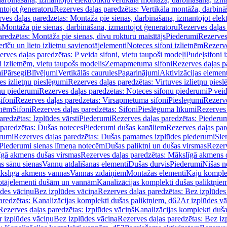
ntojot ģeneratoru
Rezerves daļas paredzētas: Vertikāla montāža, darbinā
ves daļas paredzētas: Montāža pie sienas, darbināšana, izmantojot elekt
s
Montāža pie sienas, darbināšana, izmantojot ģeneratoru
Rezerves daļas 
redzētas: Montāža pie sienas, divu rokturu maisītājs
Piederumi
Rezerves
erīču un lieto izlietņu savienotājelementi
Noteces sifoni izlietnēm
Rezerve
rves daļas paredzētas: P veida sifoni, vietu taupoši modeļi
Pudeļsifoni 
 izlietnēm, vietu taupošs modelis
Zemapmetuma sifoni
Rezerves daļas 
i
Pārsegi
Blīvējumi
Vertikālās caurules
Pagarinājumi
Aktivizācijas element
es izlietņu pieslēgumi
Rezerves daļas paredzētas: Virtuves izlietņu pies
nu piederumi
Rezerves daļas paredzētas: Noteces sifonu piederumi
P veid
ifoni
Rezerves daļas paredzētas: Virsapmetuma sifoni
Pieslēgumi
Rezerve
tnēm
Sifoni
Rezerves daļas paredzētas: Sifoni
Pieslēguma līkumi
Rezerves 
redzētas: Izplūdes vārsti
Piederumi
Rezerves daļas paredzētas: Piederu
 paredzētas: Dušas noteces
Piederumi dušas kanāliem
Rezerves daļas par
rumi
Rezerves daļas paredzētas: Dušas pamatnes izplūdes piederumi
Sie
 Piederumi sienas līmeņa notecēm
Dušas paliktņi un dušas virsmas
Rezerv
gā akmens dušas virsmas
Rezerves daļas paredzētas: Mākslīgā akmens 
s sānu sienas
Vannu atdalīšanas elementi
Dušas durvis
Piederumi
Nišas n
kslīgā akmens vannas
Vannas zīdaiņiem
Montāžas elementi
Kāju komplek
otājelementi dušām un vannām
Kanalizācijas komplekti dušas paliktņie
ūdes vāciņu
Bez izplūdes vāciņa
Rezerves daļas paredzētas: Bez izplūdes
aredzētas: Kanalizācijas komplekti dušas paliktņiem, d62
Ar izplūdes v
Rezerves daļas paredzētas: Izplūdes vāciņš
Kanalizācijas komplekti duša
r izplūdes vāciņu
Bez izplūdes vāciņa
Rezerves daļas paredzētas: Bez iz