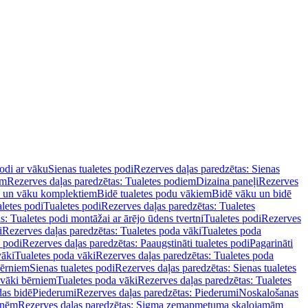
podi ar vāku
Sienas tualetes podi
Rezerves daļas paredzētas: Sienas
em
Rezerves daļas paredzētas: Tualetes podiem
Dizaina paneļi
Rezerves
u un vāku komplektiem
Bidē tualetes podu vākiem
Bidē vāku un bidē
aletes podi
Tualetes podi
Rezerves daļas paredzētas: Tualetes
s: Tualetes podi montāžai ar ārējo ūdens tvertni
Tualetes podi
Rezerves
i
Rezerves daļas paredzētas: Tualetes poda vāki
Tualetes poda
s podi
Rezerves daļas paredzētas: Paaugstināti tualetes podi
Pagarināti
vāki
Tualetes poda vāki
Rezerves daļas paredzētas: Tualetes poda
bērniem
Sienas tualetes podi
Rezerves daļas paredzētas: Sienas tualetes
 vāki bērniem
Tualetes poda vāki
Rezerves daļas paredzētas: Tualetes
das bidē
Piederumi
Rezerves daļas paredzētas: Piederumi
Noskalošanas
tnēm
Rezerves daļas paredzētas: Sigma zemapmetuma skalojamām