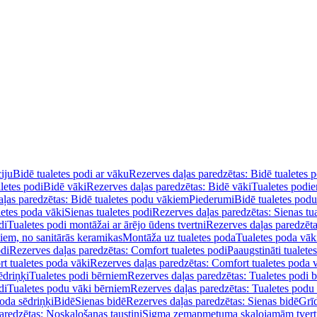
iju
Bidē tualetes podi ar vāku
Rezerves daļas paredzētas: Bidē tualetes 
letes podi
Bidē vāki
Rezerves daļas paredzētas: Bidē vāki
Tualetes podi
ļas paredzētas: Bidē tualetes podu vākiem
Piederumi
Bidē tualetes pod
letes poda vāki
Sienas tualetes podi
Rezerves daļas paredzētas: Sienas tu
di
Tualetes podi montāžai ar ārējo ūdens tvertni
Rezerves daļas paredzēta
diem, no sanitārās keramikas
Montāža uz tualetes poda
Tualetes poda vāk
odi
Rezerves daļas paredzētas: Comfort tualetes podi
Paaugstināti tualete
t tualetes poda vāki
Rezerves daļas paredzētas: Comfort tualetes poda 
ēdriņķi
Tualetes podi bērniem
Rezerves daļas paredzētas: Tualetes podi 
di
Tualetes podu vāki bērniem
Rezerves daļas paredzētas: Tualetes podu
oda sēdriņķi
Bidē
Sienas bidē
Rezerves daļas paredzētas: Sienas bidē
Grī
aredzētas: Noskalošanas taustiņi
Sigma zemapmetuma skalojamām tver