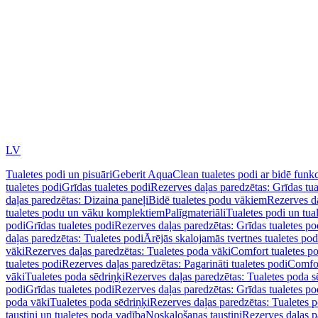
LV
Tualetes podi un pisuāri
Geberit AquaClean tualetes podi ar bidē funkc
tualetes podi
Grīdas tualetes podi
Rezerves daļas paredzētas: Grīdas tua
daļas paredzētas: Dizaina paneļi
Bidē tualetes podu vākiem
Rezerves da
tualetes podu un vāku komplektiem
Palīgmateriāli
Tualetes podi un tua
podi
Grīdas tualetes podi
Rezerves daļas paredzētas: Grīdas tualetes po
daļas paredzētas: Tualetes podi
Ārējās skalojamās tvertnes tualetes po
vāki
Rezerves daļas paredzētas: Tualetes poda vāki
Comfort tualetes p
tualetes podi
Rezerves daļas paredzētas: Pagarināti tualetes podi
Comfor
vāki
Tualetes poda sēdriņķi
Rezerves daļas paredzētas: Tualetes poda s
podi
Grīdas tualetes podi
Rezerves daļas paredzētas: Grīdas tualetes po
poda vāki
Tualetes poda sēdriņķi
Rezerves daļas paredzētas: Tualetes p
taustiņi un tualetes poda vadība
Noskalošanas taustiņi
Rezerves daļas p