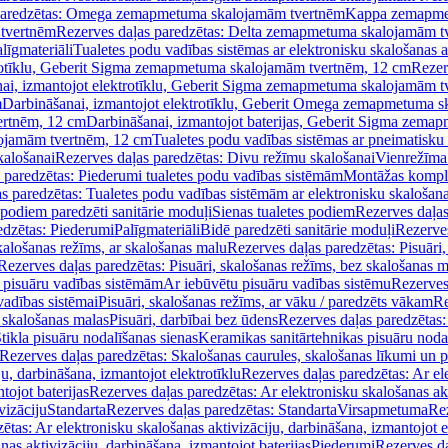
paredzētas: Omega zemapmetuma skalojamām tvertnēm
Kappa zemapme
tvertnēm
Rezerves daļas paredzētas: Delta zemapmetuma skalojamām t
līgmateriāli
Tualetes podu vadības sistēmas ar elektronisku skalošanas a
trotīklu, Geberit Sigma zemapmetuma skalojamām tvertnēm, 12 cm
Rezer
ai, izmantojot elektrotīklu, Geberit Sigma zemapmetuma skalojamām t
m
Darbināšanai, izmantojot elektrotīklu, Geberit Omega zemapmetuma 
ertnēm, 12 cm
Darbināšanai, izmantojot baterijas, Geberit Sigma zem
lojamām tvertnēm, 12 cm
Tualetes podu vadības sistēmas ar pneimatisku 
kalošanai
Rezerves daļas paredzētas: Divu režīmu skalošanai
Vienrežīma
 paredzētas: Piederumi tualetes podu vadības sistēmām
Montāžas kompl
s paredzētas: Tualetes podu vadības sistēmām ar elektronisku skalošana
 podiem paredzēti sanitārie moduļi
Sienas tualetes podiem
Rezerves daļas
edzētas: Piederumi
Palīgmateriāli
Bidē paredzēti sanitārie moduļi
Rezerves
skalošanas režīms, ar skalošanas malu
Rezerves daļas paredzētas: Pisuāri
Rezerves daļas paredzētas: Pisuāri, skalošanas režīms, bez skalošanas m
pisuāru vadības sistēmām
Ar iebūvētu pisuāru vadības sistēmu
Rezerves
vadības sistēmai
Pisuāri, skalošanas režīms, ar vāku / paredzēts vākam
Re
 skalošanas malas
Pisuāri, darbībai bez ūdens
Rezerves daļas paredzētas:
tikla pisuāru nodalīšanas sienas
Keramikas sanitārtehnikas pisuāru noda
Rezerves daļas paredzētas: Skalošanas caurules, skalošanas līkumi un p
u, darbināšana, izmantojot elektrotīklu
Rezerves daļas paredzētas: Ar el
tojot baterijas
Rezerves daļas paredzētas: Ar elektronisku skalošanas akt
vizāciju
Standarta
Rezerves daļas paredzētas: Standarta
Virsapmetuma
Re
ētas: Ar elektronisku skalošanas aktivizāciju, darbināšana, izmantojot e
as aktivizāciju, darbināšana, izmantojot baterijas
Piederumi
Rezerves da