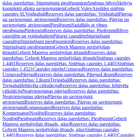
daļas paredzētas: Stiprinājumi pieslēgumiem
Sistēmas blīves
Skrūvju
komplekti atloku savienojumiem
Geberit Volex
Apsildes sistēmu
caurules SL
Veidgabali
Rezerves daļas paredzētas: Veidgabali
Pārejas
un savienojumi, atvienojami
Rezerves daļas paredzētas: Pārejas un
savienojumi, atvienojami
Pieslēgumi
Sadalītājs ar vītnes
pieslēgumu
Piederumi
Rezerves daļas paredzētas: Piederumi
Blīves
caurulēm un veidgabaliem
Pārsegi caurulēm
Stiprinājumi
caurulēm
Stiprinājumi pieslēgumiem
Rezerves daļas paredzētas:
Stiprinājumi pieslēgumiem
Geberit Mapress nerūsējošais
tērauds
Geberit Mapress nerūsējošais tērauds
Rezerves daļas
paredzētas: Geberit Mapress nerūsējošais tērauds
Sistēmas caurules
1.4401
Rezerves daļas paredzētas: Sistēmas caurules 1.4401
Sistēmas
caurules 1.4521
Caurules nipelis
Uzmavas
Rezerves daļas paredzētas:
Uzmavas
Pārejas
Rezerves daļas paredzētas: Pārejas
Līkumi
Rezerves
daļas paredzētas: Līkumi
Trejgabali
Rezerves daļas paredzētas:
Trejgabali
Iebūvēta cirkulācija
Rezerves daļas paredzētas: Iebūvēta
cirkulācija
Neatvienojamas pārejas
Rezerves daļas paredzētas:
Neatvienojamas pārejas
Pārejas un savienojumi,
atvienojami
Rezerves daļas paredzētas: Pārejas un savienojumi,
atvienojami
Kompensatori
Rezerves daļas paredzētas:
Kompensatori
Noslēgi
Rezerves daļas paredzētas:
Noslēgi
Pieslēgumi
Rezerves daļas paredzētas: Pieslēgumi
Geberit
Mapress nerūsējošais tērauds, gāze
Rezerves daļas paredzētas:
Geberit Mapress nerūsējošais tērauds, gāze
Sistēmas caurules
1.4401
Rezerves daļas paredzētas: Sistēmas caurules 1.4401
Caurules