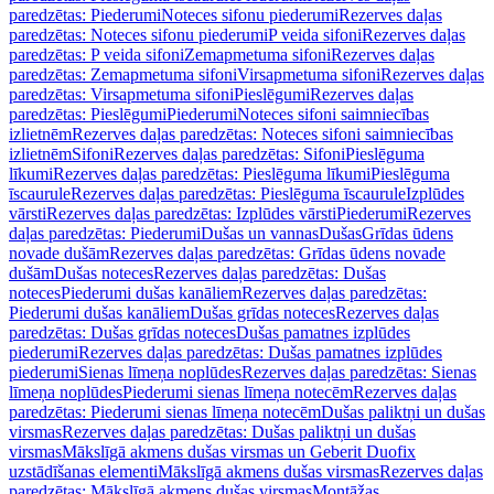
paredzētas: Piederumi
Noteces sifonu piederumi
Rezerves daļas
paredzētas: Noteces sifonu piederumi
P veida sifoni
Rezerves daļas
paredzētas: P veida sifoni
Zemapmetuma sifoni
Rezerves daļas
paredzētas: Zemapmetuma sifoni
Virsapmetuma sifoni
Rezerves daļas
paredzētas: Virsapmetuma sifoni
Pieslēgumi
Rezerves daļas
paredzētas: Pieslēgumi
Piederumi
Noteces sifoni saimniecības
izlietnēm
Rezerves daļas paredzētas: Noteces sifoni saimniecības
izlietnēm
Sifoni
Rezerves daļas paredzētas: Sifoni
Pieslēguma
līkumi
Rezerves daļas paredzētas: Pieslēguma līkumi
Pieslēguma
īscaurule
Rezerves daļas paredzētas: Pieslēguma īscaurule
Izplūdes
vārsti
Rezerves daļas paredzētas: Izplūdes vārsti
Piederumi
Rezerves
daļas paredzētas: Piederumi
Dušas un vannas
Dušas
Grīdas ūdens
novade dušām
Rezerves daļas paredzētas: Grīdas ūdens novade
dušām
Dušas noteces
Rezerves daļas paredzētas: Dušas
noteces
Piederumi dušas kanāliem
Rezerves daļas paredzētas:
Piederumi dušas kanāliem
Dušas grīdas noteces
Rezerves daļas
paredzētas: Dušas grīdas noteces
Dušas pamatnes izplūdes
piederumi
Rezerves daļas paredzētas: Dušas pamatnes izplūdes
piederumi
Sienas līmeņa noplūdes
Rezerves daļas paredzētas: Sienas
līmeņa noplūdes
Piederumi sienas līmeņa notecēm
Rezerves daļas
paredzētas: Piederumi sienas līmeņa notecēm
Dušas paliktņi un dušas
virsmas
Rezerves daļas paredzētas: Dušas paliktņi un dušas
virsmas
Mākslīgā akmens dušas virsmas un Geberit Duofix
uzstādīšanas elementi
Mākslīgā akmens dušas virsmas
Rezerves daļas
paredzētas: Mākslīgā akmens dušas virsmas
Montāžas