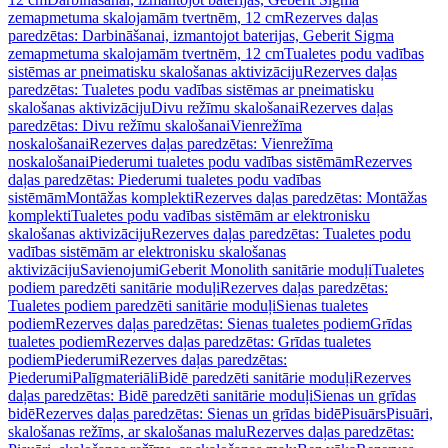
zemapmetuma skalojamām tvertnēm, 12 cm
Rezerves daļas
paredzētas: Darbināšanai, izmantojot baterijas, Geberit Sigma
zemapmetuma skalojamām tvertnēm, 12 cm
Tualetes podu vadības
sistēmas ar pneimatisku skalošanas aktivizāciju
Rezerves daļas
paredzētas: Tualetes podu vadības sistēmas ar pneimatisku
skalošanas aktivizāciju
Divu režīmu skalošanai
Rezerves daļas
paredzētas: Divu režīmu skalošanai
Vienrežīma
noskalošanai
Rezerves daļas paredzētas: Vienrežīma
noskalošanai
Piederumi tualetes podu vadības sistēmām
Rezerves
daļas paredzētas: Piederumi tualetes podu vadības
sistēmām
Montāžas komplekti
Rezerves daļas paredzētas: Montāžas
komplekti
Tualetes podu vadības sistēmām ar elektronisku
skalošanas aktivizāciju
Rezerves daļas paredzētas: Tualetes podu
vadības sistēmām ar elektronisku skalošanas
aktivizāciju
Savienojumi
Geberit Monolith sanitārie moduļi
Tualetes
podiem paredzēti sanitārie moduļi
Rezerves daļas paredzētas:
Tualetes podiem paredzēti sanitārie moduļi
Sienas tualetes
podiem
Rezerves daļas paredzētas: Sienas tualetes podiem
Grīdas
tualetes podiem
Rezerves daļas paredzētas: Grīdas tualetes
podiem
Piederumi
Rezerves daļas paredzētas:
Piederumi
Palīgmateriāli
Bidē paredzēti sanitārie moduļi
Rezerves
daļas paredzētas: Bidē paredzēti sanitārie moduļi
Sienas un grīdas
bidē
Rezerves daļas paredzētas: Sienas un grīdas bidē
Pisuārs
Pisuāri,
skalošanas režīms, ar skalošanas malu
Rezerves daļas paredzētas: