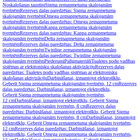
Noskalošanas taustiņi
Sigma zemapmetuma skalojamām
tvertnēm
Rezerves daļas paredzētas: Sigma zemapmetuma
skalojamām tvertnēm
Omega zemapmetuma skalojamām
tvertnēm
Rezerves daļas paredzētas: Omega zemapmetuma
skalojamām tvertnēm
Kappa zemapmetuma skalojamām
tvertnēm
Rezerves daļas paredzētas: Kappa zemapmetuma
skalojamām tvertnēm
Delta zemapmetuma skalojamām
tvertnēm
Rezerves daļas paredzētas: Delta zemapmetuma
skalojamām tvertnēm
Twinline zemapmetuma skalojamām
tvertnēm
Rezerves daļas paredzētas: Twinline zemapmetuma
skalojamām tvertnēm
Piederumi
Palīgmateriāli
Tualetes podu vadības
sistēmas ar elektronisku skalošanas aktivizāciju
Rezerves daļas
paredzētas: Tualetes podu vadības sistēmas ar elektronisku
skalošanas aktivizāciju
Darbināšanai, izmantojot elektrotīklu,
Geberit Sigma zemapmetuma skalojamām tvertnēm, 12 cm
Rezerves
daļas paredzētas: Darbināšanai, izmantojot elektrotīklu,
Geberit Sigma zemapmetuma skalojamām tvertnēm,
12 cm
Darbināšanai, izmantojot elektrotīklu, Geberit Sigma
zemapmetuma skalojamām tvertnēm, 8 cm
Rezerves daļas
paredzētas: Darbināšanai, izmantojot elektrotīklu, Geberit Sigma
zemapmetuma skalojamām tvertnēm, 8 cm
Darbināšanai, izmantojot
elektrotīklu, Geberit Omega zemapmetuma skalojamām tvertnēm,
12 cm
Rezerves daļas paredzētas: Darbināšanai, izmantojot
elektrotīklu, Geberit Omega zemapmetuma skalojamām tvertnēm,
12 cm
Darbināšanai, izmantojot baterijas, Geberit Sigma