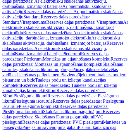
daļas paredzētas: Ar elektronisku skalošanas aktivizāciju,
darbināšana, izmantojot baterijas
Ar pneimatisku skalošanas
aktivizāciju
Rezerves daļas paredzētas: Ar pneimatisku skalošanas
aktivizāciju
Standarta
Rezerves daļas paredzētas:
Standarta
Virsapmetuma
Rezerves daļas paredzētas: Virsapmetuma
Ar
elektronisku skalošanas aktivizāciju, darbināšana, izmantojot
elektrotīklu
Rezerves daļas paredzētas: Ar elektronisku skalošanas
aktivizāciju, darbināšana, izmantojot elektrotīklu
Ar elektronisku
skalošanas aktivizāciju, darbināšana, izmantojot baterijas
Rezerves
daļas paredzētas: Ar elektronisku skalošanas aktivizāciju,
darbināšana, izmantojot baterijas
Piederumi
Rezerves daļas
paredzētas: Piederumi
Montāžas un atjaunošanas komplekti
Rezerves
daļas paredzētas: Montāžas un atjaunošanas komplekti
Skalošanas
caurules, skalošanas līkumi un pārejas
Pārsegplāksnes
Iebūvētas
vadības
Lietošanas palīgelementi
Savienotājelementi tualetes podiem,
pisuāriem un bidē
Tualetes podu un izlietņu kanalizācijas
komplekti
Rezerves daļas paredzētas: Tualetes podu un izlietņu
kanalizācijas komplekti
Sifoni
Rezerves daļas paredzētas:
Sifoni
Pieslēguma līkumi
Rezerves daļas paredzētas: Pieslēguma
līkumi
Pieslēguma īscaurule
Rezerves daļas paredzētas: Pieslēguma
īscaurule
Pieslēguma komplekti
Rezerves daļas paredzētas:
Pieslēguma komplekti
Skalošanas līkumu pagarinājumi
Rezerves
daļas paredzētas: Skalošanas līkumu pagarinājumi
PVC
pieslēgumi
Rezerves daļas paredzētas: PVC pieslēgumi
Manšetes un
pārsegvāki
Pārejas un savienojuma gabali
Pisuāru kanalizācijas