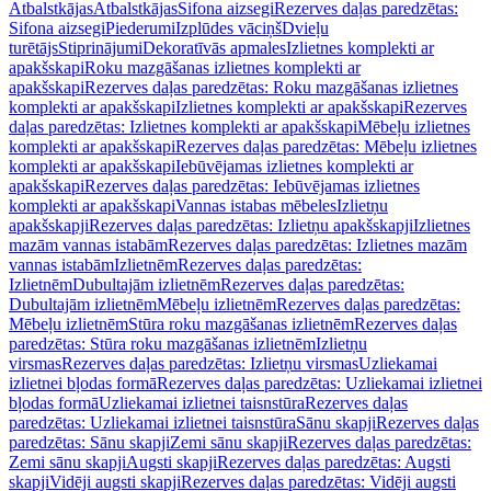
Atbalstkājas
Atbalstkājas
Sifona aizsegi
Rezerves daļas paredzētas:
Sifona aizsegi
Piederumi
Izplūdes vāciņš
Dvieļu
turētājs
Stiprinājumi
Dekoratīvās apmales
Izlietnes komplekti ar
apakšskapi
Roku mazgāšanas izlietnes komplekti ar
apakšskapi
Rezerves daļas paredzētas: Roku mazgāšanas izlietnes
komplekti ar apakšskapi
Izlietnes komplekti ar apakšskapi
Rezerves
daļas paredzētas: Izlietnes komplekti ar apakšskapi
Mēbeļu izlietnes
komplekti ar apakšskapi
Rezerves daļas paredzētas: Mēbeļu izlietnes
komplekti ar apakšskapi
Iebūvējamas izlietnes komplekti ar
apakšskapi
Rezerves daļas paredzētas: Iebūvējamas izlietnes
komplekti ar apakšskapi
Vannas istabas mēbeles
Izlietņu
apakšskapji
Rezerves daļas paredzētas: Izlietņu apakšskapji
Izlietnes
mazām vannas istabām
Rezerves daļas paredzētas: Izlietnes mazām
vannas istabām
Izlietnēm
Rezerves daļas paredzētas:
Izlietnēm
Dubultajām izlietnēm
Rezerves daļas paredzētas:
Dubultajām izlietnēm
Mēbeļu izlietnēm
Rezerves daļas paredzētas:
Mēbeļu izlietnēm
Stūra roku mazgāšanas izlietnēm
Rezerves daļas
paredzētas: Stūra roku mazgāšanas izlietnēm
Izlietņu
virsmas
Rezerves daļas paredzētas: Izlietņu virsmas
Uzliekamai
izlietnei bļodas formā
Rezerves daļas paredzētas: Uzliekamai izlietnei
bļodas formā
Uzliekamai izlietnei taisnstūra
Rezerves daļas
paredzētas: Uzliekamai izlietnei taisnstūra
Sānu skapji
Rezerves daļas
paredzētas: Sānu skapji
Zemi sānu skapji
Rezerves daļas paredzētas:
Zemi sānu skapji
Augsti skapji
Rezerves daļas paredzētas: Augsti
skapji
Vidēji augsti skapji
Rezerves daļas paredzētas: Vidēji augsti