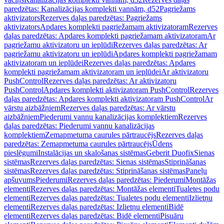
paredzētas: Kanalizācijas komplekti vannām, d52
Pagriežams
aktivizators
Rezerves daļas paredzētas: Pagriežams
aktivizators
Apdares komplekti pagriežamam aktivizatoram
Rezerves
daļas paredzētas: Apdares komplekti pagriežamam aktivizatoram
Ar
pagriežamu aktivizatoru un ieplūdi
Rezerves daļas paredzētas: Ar
pagriežamu aktivizatoru un ieplūdi
Apdares komplekti pagriežamam
aktivizatoram un ieplūdei
Rezerves daļas paredzētas: Apdares
komplekti pagriežamam aktivizatoram un ieplūdei
Ar aktivizatoru
PushControl
Rezerves daļas paredzētas: Ar aktivizatoru
PushControl
Apdares komplekti aktivizatoram PushControl
Rezerves
daļas paredzētas: Apdares komplekti aktivizatoram PushControl
Ar
vārstu aizbāžņiem
Rezerves daļas paredzētas: Ar vārstu
aizbāžņiem
Piederumi vannu kanalizācijas komplektiem
Rezerves
daļas paredzētas: Piederumi vannu kanalizācijas
komplektiem
Zemapmetuma caurules pārtraucējs
Rezerves daļas
paredzētas: Zemapmetuma caurules pārtraucējs
Ūdens
pieslēgumi
Instalācijas un skalošanas sistēmas
Geberit Duofix
Sienas
sistēmas
Rezerves daļas paredzētas: Sienas sistēmas
Stiprināšanas
sistēmas
Rezerves daļas paredzētas: Stiprināšanas sistēmas
Paneļu
apšuvums
Piederumi
Rezerves daļas paredzētas: Piederumi
Montāžas
elementi
Rezerves daļas paredzētas: Montāžas elementi
Tualetes podu
elementi
Rezerves daļas paredzētas: Tualetes podu elementi
Izlietņu
elementi
Rezerves daļas paredzētas: Izlietņu elementi
Bidē
elementi
Rezerves daļas paredzētas: Bidē elementi
Pisuāru