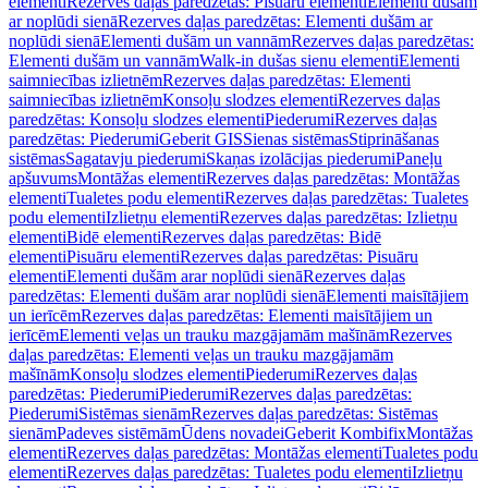
elementi
Rezerves daļas paredzētas: Pisuāru elementi
Elementi dušām
ar noplūdi sienā
Rezerves daļas paredzētas: Elementi dušām ar
noplūdi sienā
Elementi dušām un vannām
Rezerves daļas paredzētas:
Elementi dušām un vannām
Walk-in dušas sienu elementi
Elementi
saimniecības izlietnēm
Rezerves daļas paredzētas: Elementi
saimniecības izlietnēm
Konsoļu slodzes elementi
Rezerves daļas
paredzētas: Konsoļu slodzes elementi
Piederumi
Rezerves daļas
paredzētas: Piederumi
Geberit GIS
Sienas sistēmas
Stiprināšanas
sistēmas
Sagatavju piederumi
Skaņas izolācijas piederumi
Paneļu
apšuvums
Montāžas elementi
Rezerves daļas paredzētas: Montāžas
elementi
Tualetes podu elementi
Rezerves daļas paredzētas: Tualetes
podu elementi
Izlietņu elementi
Rezerves daļas paredzētas: Izlietņu
elementi
Bidē elementi
Rezerves daļas paredzētas: Bidē
elementi
Pisuāru elementi
Rezerves daļas paredzētas: Pisuāru
elementi
Elementi dušām arar noplūdi sienā
Rezerves daļas
paredzētas: Elementi dušām arar noplūdi sienā
Elementi maisītājiem
un ierīcēm
Rezerves daļas paredzētas: Elementi maisītājiem un
ierīcēm
Elementi veļas un trauku mazgājamām mašīnām
Rezerves
daļas paredzētas: Elementi veļas un trauku mazgājamām
mašīnām
Konsoļu slodzes elementi
Piederumi
Rezerves daļas
paredzētas: Piederumi
Piederumi
Rezerves daļas paredzētas:
Piederumi
Sistēmas sienām
Rezerves daļas paredzētas: Sistēmas
sienām
Padeves sistēmām
Ūdens novadei
Geberit Kombifix
Montāžas
elementi
Rezerves daļas paredzētas: Montāžas elementi
Tualetes podu
elementi
Rezerves daļas paredzētas: Tualetes podu elementi
Izlietņu