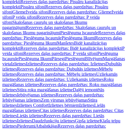
komplekti
Rezerves daļas paredzētas: Pisuāru kanalizācijas
komplekti
Pisuāru sifoni
Rezerves daļas paredzētas: Pisuāru
sifoni
Gliemežveida sifoni
Rezerves daļas paredzētas: Gliemežveida
sifoni
P veida sifoni
Rezerves daļas paredzētas: P veida
sifoni
Skalošanas cauruļu un skalošanas līkumu
pagarinājumi
Rezerves daļas paredzētas: Skalošanas cauruļu un
skalošanas līkumu pagarinājumi
Pieslēguma īscaurule
Rezerves daļas
paredzētas: Pieslēguma īscaurule
Pieslēguma līkumi
Rezerves daļas
paredzētas: Pieslēguma līkumi
Manšetes
Bidē kanalizācijas
komplekti
Rezerves daļas paredzētas: Bidē kanalizācijas komplekti
P
veida sifoni
Rezerves daļas paredzētas: P veida sifoni
Pieslēguma
īscaurule
Pieslēguma līkumi
Pārsegi
Pieslēgumi
Blīvējumi
Mazgāšanas
vieta
Izlietnes
Izlietnes
Rezerves daļas paredzētas: Izlietnes
Dubultās
izlietnes
Rezerves daļas paredzētas: Dubultās izlietnes
Mēbeļu
izlietnes
Rezerves daļas paredzētas: Mēbeļu izlietnes
Uzliekamās
izlietnes
Rezerves daļas paredzētas: Uzliekamās izlietnes
Roku
mazgāšanas izlietnes
Rezerves daļas paredzētas: Roku mazgāšanas
izlietnes
Stūra roku mazgāšanas izlietne
Daļēji iemontētās
izlietnes
Iebūvējamas izlietnes
Rezerves daļas paredzētas:
Iebūvējamas izlietnes
Zem virsmas iebūvējamas
Stūra
izlietnes
Izlietnes Comfort
Izlietnes bērniem
Izlietnes
Lielās
mazgāšanas izlietnes
Citas izlietnes
Rezerves daļas paredzētas: Citas
izlietnes
Lietās izlietnes
Rezerves daļas paredzētas: Lietās
izlietnes
Izlietnes
Daudzfunkciju izlietnes
Ģipša izlietne
Klašu telpu
izlietnes
Piederumi
Atbalstkājas
Rezerves daļas paredzētas: