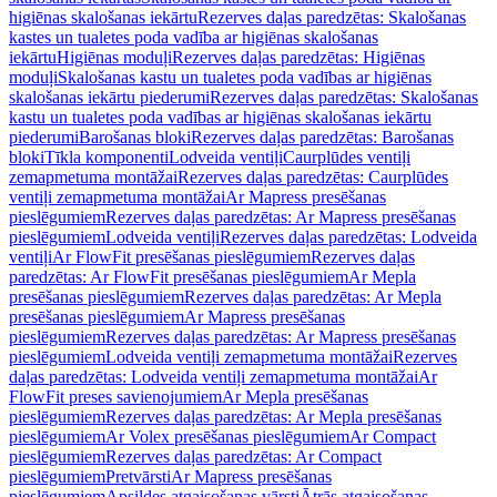
higiēnas skalošanas iekārtu
Rezerves daļas paredzētas: Skalošanas
kastes un tualetes poda vadība ar higiēnas skalošanas
iekārtu
Higiēnas moduļi
Rezerves daļas paredzētas: Higiēnas
moduļi
Skalošanas kastu un tualetes poda vadības ar higiēnas
skalošanas iekārtu piederumi
Rezerves daļas paredzētas: Skalošanas
kastu un tualetes poda vadības ar higiēnas skalošanas iekārtu
piederumi
Barošanas bloki
Rezerves daļas paredzētas: Barošanas
bloki
Tīkla komponenti
Lodveida ventiļi
Caurplūdes ventiļi
zemapmetuma montāžai
Rezerves daļas paredzētas: Caurplūdes
ventiļi zemapmetuma montāžai
Ar Mapress presēšanas
pieslēgumiem
Rezerves daļas paredzētas: Ar Mapress presēšanas
pieslēgumiem
Lodveida ventiļi
Rezerves daļas paredzētas: Lodveida
ventiļi
Ar FlowFit presēšanas pieslēgumiem
Rezerves daļas
paredzētas: Ar FlowFit presēšanas pieslēgumiem
Ar Mepla
presēšanas pieslēgumiem
Rezerves daļas paredzētas: Ar Mepla
presēšanas pieslēgumiem
Ar Mapress presēšanas
pieslēgumiem
Rezerves daļas paredzētas: Ar Mapress presēšanas
pieslēgumiem
Lodveida ventiļi zemapmetuma montāžai
Rezerves
daļas paredzētas: Lodveida ventiļi zemapmetuma montāžai
Ar
FlowFit preses savienojumiem
Ar Mepla presēšanas
pieslēgumiem
Rezerves daļas paredzētas: Ar Mepla presēšanas
pieslēgumiem
Ar Volex presēšanas pieslēgumiem
Ar Compact
pieslēgumiem
Rezerves daļas paredzētas: Ar Compact
pieslēgumiem
Pretvārsti
Ar Mapress presēšanas
pieslēgumiem
Apsildes atgaisošanas vārsti
Ātrās atgaisošanas