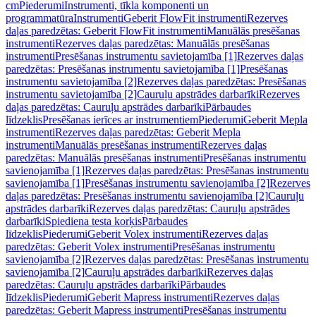
cm
Piederumi
Instrumenti, tīkla komponenti un
programmatūra
Instrumenti
Geberit FlowFit instrumenti
Rezerves
daļas paredzētas: Geberit FlowFit instrumenti
Manuālās presēšanas
instrumenti
Rezerves daļas paredzētas: Manuālās presēšanas
instrumenti
Presēšanas instrumentu savietojamība [1]
Rezerves daļas
paredzētas: Presēšanas instrumentu savietojamība [1]
Presēšanas
instrumentu savietojamība [2]
Rezerves daļas paredzētas: Presēšanas
instrumentu savietojamība [2]
Cauruļu apstrādes darbarīki
Rezerves
daļas paredzētas: Cauruļu apstrādes darbarīki
Pārbaudes
līdzeklis
Presēšanas ierīces ar instrumentiem
Piederumi
Geberit Mepla
instrumenti
Rezerves daļas paredzētas: Geberit Mepla
instrumenti
Manuālās presēšanas instrumenti
Rezerves daļas
paredzētas: Manuālās presēšanas instrumenti
Presēšanas instrumentu
savienojamība [1]
Rezerves daļas paredzētas: Presēšanas instrumentu
savienojamība [1]
Presēšanas instrumentu savienojamība [2]
Rezerves
daļas paredzētas: Presēšanas instrumentu savienojamība [2]
Cauruļu
apstrādes darbarīki
Rezerves daļas paredzētas: Cauruļu apstrādes
darbarīki
Spiediena testa korķis
Pārbaudes
līdzeklis
Piederumi
Geberit Volex instrumenti
Rezerves daļas
paredzētas: Geberit Volex instrumenti
Presēšanas instrumentu
savienojamība [2]
Rezerves daļas paredzētas: Presēšanas instrumentu
savienojamība [2]
Cauruļu apstrādes darbarīki
Rezerves daļas
paredzētas: Cauruļu apstrādes darbarīki
Pārbaudes
līdzeklis
Piederumi
Geberit Mapress instrumenti
Rezerves daļas
paredzētas: Geberit Mapress instrumenti
Presēšanas instrumentu