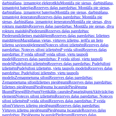
darbināšana, izmantojot elektrotīklu
Montāža pie sienas, darbināšana,
izmantojot baterijas
Rezerves daļas paredzētas: Montāža pie sienas,
darbināšana, izmantojot baterijas
Montāža pie sienas, darbināšana,
izmantojot ģeneratoru
Rezerves daļas paredzētas: Montāža pie
sienas, darbināšana, izmantojot ģeneratoru
Montāža pie sienas, divu
rokturu maisītājs
Rezerves daļas paredzētas: Montāža pie sienas, divu
rokturu maisītājs
Piederumi
Rezerves daļas paredzētas:
Piederumi
Izlietnes maisītājiem
Rezerves daļas paredzētas: Izlietnes
maisītājiem
Mazgāšanas vietas, virtuves izlietņu, ierīču un lieto
izlietņu savienotājelementi
Noteces sifoni izlietnēm
Rezerves daļas
paredzētas: Noteces sifoni izlietnēm
P veida sifoni
Rezerves daļas
paredzētas: P veida sifoni
P veida sifoni, vietu taupoši
modeļi
Rezerves daļas paredzētas: P veida sifoni, vietu taupoši
modeļi
Pudeļsifoni izlietnēm
Rezerves daļas paredzētas: Pudeļsifoni
izlietnēm
Pudeļsifoni izlietnēm, vietu taupošs modelis
Rezerves daļas
paredzētas: Pudeļsifoni izlietnēm, vietu taupošs
modelis
Zemapmetuma sifoni
Rezerves daļas paredzētas:
Zemapmetuma sifoni
Izlietnes pieslēgumi
Rezerves daļas paredzētas:
Izlietnes pieslēgumi
Pieslēguma īscaurule
Pieslēguma
līkumi
Pārsegi
Blīvējumi
Vertikālās caurules
Pagarinājumi
Aktivizācijas
elementi
Noteces sifoni izlietnēm
Rezerves daļas paredzētas: Noteces
sifoni izlietnēm
P veida sifoni
Rezerves daļas paredzētas: P veida
sifoni
Virtuves izlietņu pieslēgumi
Rezerves daļas paredzētas:
Virtuves izlietņu pieslēgumi
Pieslēguma īscaurule
Rezerves daļas
paredzētas: Pieslēguma īscaurule
Piederumi
Rezerves daļas