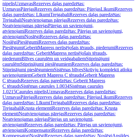
nipelis
Uzmavas
Rezerves daļas paredzētas:
Uzmavas
Pārejas
Rezerves daļas paredzētas: Pārejas
Līkumi
Rezerves
daļas paredzētas: Līkumi
Trejgabali
Rezerves daļas paredzētas:
Trejgabali
Neatvienojamas pārejas
Rezerves daļas paredzētas:
Neatvienojamas pārejas
Pārejas un savienojumi,
atvienojami
Rezerves daļas paredzētas: Pārejas un savienojumi,
atvienojami
Noslēgi
Rezerves daļas paredzētas:
Noslēgi
Pieslēgumi
Rezerves daļas paredzētas:
Pieslēgumi
GeberitMapress nerūsējošais tērauds, piederumi
Rezerves
daļas paredzētas: GeberitMapress nerūsējošais tērauds,
piederumi
Blīves caurulēm un veidgabaliem
Stiprinājumi
caurulēm
Stiprinājumi pieslēgumiem
Rezerves daļas paredzētas:
Stiprinājumi pieslēgumiem
Sistēmas blīves
Skrūvju komplekti atloku
savienojumiem
Geberit Mapress C tērauds
Geberit Mapress
C tērauds
Rezerves daļas paredzētas: Geberit Mapress
C tērauds
Sistēmas caurules 1.0034
Sistēmas caurules
1.0215
Caurules nipelis
Uzmavas
Rezerves daļas paredzētas:
Uzmavas
Pārejas
Rezerves daļas paredzētas: Pārejas
Līkumi
Rezerves
daļas paredzētas: Līkumi
Trejgabali
Rezerves daļas paredzētas:
Trejgabali
Krusta elementi
Rezerves daļas paredzētas: Krusta
elementi
Neatvienojamas pārejas
Rezerves daļas paredzētas:
Neatvienojamas pārejas
Pārejas un savienojumi,
atvienojami
Rezerves daļas paredzētas: Pārejas un savienojumi,
atvienojami
Kompensatori
Rezerves daļas paredzētas:
Kompensatori
Noslēgi
Rezerves daļas paredzētas: Noslēgi
Apsildes