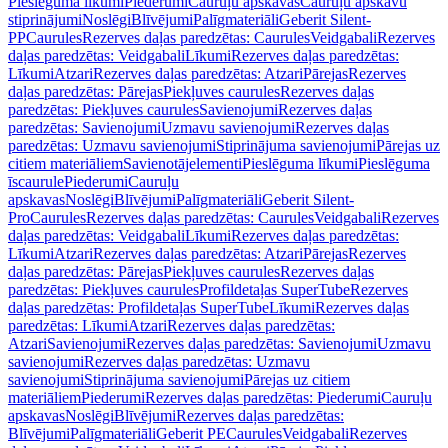
Pieslēguma līkumi
Piederumi
Cauruļu apskavas
Cauruļu apskavu
stiprinājumi
Noslēgi
Blīvējumi
Palīgmateriāli
Geberit Silent-
PP
Caurules
Rezerves daļas paredzētas: Caurules
Veidgabali
Rezerves
daļas paredzētas: Veidgabali
Līkumi
Rezerves daļas paredzētas:
Līkumi
Atzari
Rezerves daļas paredzētas: Atzari
Pārejas
Rezerves
daļas paredzētas: Pārejas
Piekļuves caurules
Rezerves daļas
paredzētas: Piekļuves caurules
Savienojumi
Rezerves daļas
paredzētas: Savienojumi
Uzmavu savienojumi
Rezerves daļas
paredzētas: Uzmavu savienojumi
Stiprinājuma savienojumi
Pārejas uz
citiem materiāliem
Savienotājelementi
Pieslēguma līkumi
Pieslēguma
īscaurule
Piederumi
Cauruļu
apskavas
Noslēgi
Blīvējumi
Palīgmateriāli
Geberit Silent-
Pro
Caurules
Rezerves daļas paredzētas: Caurules
Veidgabali
Rezerves
daļas paredzētas: Veidgabali
Līkumi
Rezerves daļas paredzētas:
Līkumi
Atzari
Rezerves daļas paredzētas: Atzari
Pārejas
Rezerves
daļas paredzētas: Pārejas
Piekļuves caurules
Rezerves daļas
paredzētas: Piekļuves caurules
Profildetaļas SuperTube
Rezerves
daļas paredzētas: Profildetaļas SuperTube
Līkumi
Rezerves daļas
paredzētas: Līkumi
Atzari
Rezerves daļas paredzētas:
Atzari
Savienojumi
Rezerves daļas paredzētas: Savienojumi
Uzmavu
savienojumi
Rezerves daļas paredzētas: Uzmavu
savienojumi
Stiprinājuma savienojumi
Pārejas uz citiem
materiāliem
Piederumi
Rezerves daļas paredzētas: Piederumi
Cauruļu
apskavas
Noslēgi
Blīvējumi
Rezerves daļas paredzētas:
Blīvējumi
Palīgmateriāli
Geberit PE
Caurules
Veidgabali
Rezerves