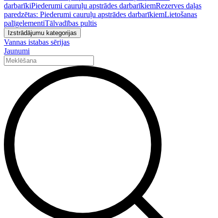
darbarīki
Piederumi cauruļu apstrādes darbarīkiem
Rezerves daļas
paredzētas: Piederumi cauruļu apstrādes darbarīkiem
Lietošanas
palīgelementi
Tālvadības pultis
Izstrādājumu kategorijas
Vannas istabas sērijas
Jaunumi