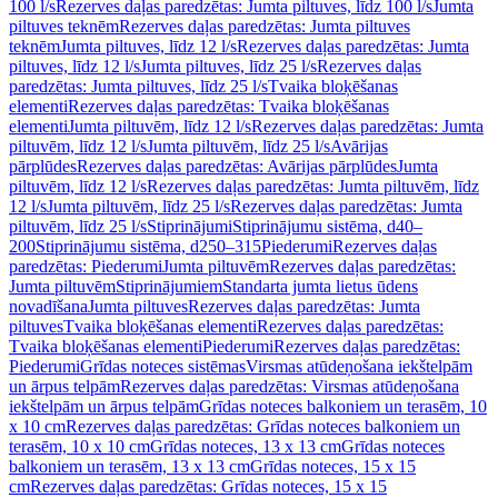
100 l/s
Rezerves daļas paredzētas: Jumta piltuves, līdz 100 l/s
Jumta
piltuves teknēm
Rezerves daļas paredzētas: Jumta piltuves
teknēm
Jumta piltuves, līdz 12 l/s
Rezerves daļas paredzētas: Jumta
piltuves, līdz 12 l/s
Jumta piltuves, līdz 25 l/s
Rezerves daļas
paredzētas: Jumta piltuves, līdz 25 l/s
Tvaika bloķēšanas
elementi
Rezerves daļas paredzētas: Tvaika bloķēšanas
elementi
Jumta piltuvēm, līdz 12 l/s
Rezerves daļas paredzētas: Jumta
piltuvēm, līdz 12 l/s
Jumta piltuvēm, līdz 25 l/s
Avārijas
pārplūdes
Rezerves daļas paredzētas: Avārijas pārplūdes
Jumta
piltuvēm, līdz 12 l/s
Rezerves daļas paredzētas: Jumta piltuvēm, līdz
12 l/s
Jumta piltuvēm, līdz 25 l/s
Rezerves daļas paredzētas: Jumta
piltuvēm, līdz 25 l/s
Stiprinājumi
Stiprinājumu sistēma, d40–
200
Stiprinājumu sistēma, d250–315
Piederumi
Rezerves daļas
paredzētas: Piederumi
Jumta piltuvēm
Rezerves daļas paredzētas:
Jumta piltuvēm
Stiprinājumiem
Standarta jumta lietus ūdens
novadīšana
Jumta piltuves
Rezerves daļas paredzētas: Jumta
piltuves
Tvaika bloķēšanas elementi
Rezerves daļas paredzētas:
Tvaika bloķēšanas elementi
Piederumi
Rezerves daļas paredzētas:
Piederumi
Grīdas noteces sistēmas
Virsmas atūdeņošana iekštelpām
un ārpus telpām
Rezerves daļas paredzētas: Virsmas atūdeņošana
iekštelpām un ārpus telpām
Grīdas noteces balkoniem un terasēm, 10
x 10 cm
Rezerves daļas paredzētas: Grīdas noteces balkoniem un
terasēm, 10 x 10 cm
Grīdas noteces, 13 x 13 cm
Grīdas noteces
balkoniem un terasēm, 13 x 13 cm
Grīdas noteces, 15 x 15
cm
Rezerves daļas paredzētas: Grīdas noteces, 15 x 15