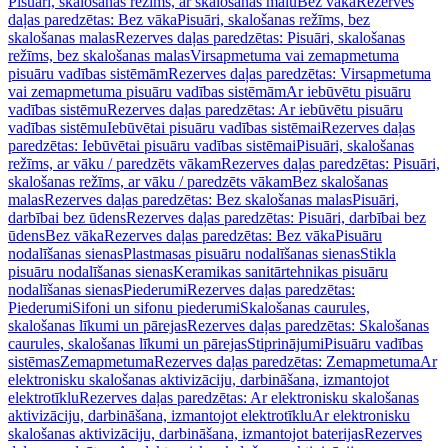
Pisuāri, skalošanas režīms, ar skalošanas malu
Bez vāka
Rezerves
daļas paredzētas: Bez vāka
Pisuāri, skalošanas režīms, bez
skalošanas malas
Rezerves daļas paredzētas: Pisuāri, skalošanas
režīms, bez skalošanas malas
Virsapmetuma vai zemapmetuma
pisuāru vadības sistēmām
Rezerves daļas paredzētas: Virsapmetuma
vai zemapmetuma pisuāru vadības sistēmām
Ar iebūvētu pisuāru
vadības sistēmu
Rezerves daļas paredzētas: Ar iebūvētu pisuāru
vadības sistēmu
Iebūvētai pisuāru vadības sistēmai
Rezerves daļas
paredzētas: Iebūvētai pisuāru vadības sistēmai
Pisuāri, skalošanas
režīms, ar vāku / paredzēts vākam
Rezerves daļas paredzētas: Pisuāri,
skalošanas režīms, ar vāku / paredzēts vākam
Bez skalošanas
malas
Rezerves daļas paredzētas: Bez skalošanas malas
Pisuāri,
darbībai bez ūdens
Rezerves daļas paredzētas: Pisuāri, darbībai bez
ūdens
Bez vāka
Rezerves daļas paredzētas: Bez vāka
Pisuāru
nodalīšanas sienas
Plastmasas pisuāru nodalīšanas sienas
Stikla
pisuāru nodalīšanas sienas
Keramikas sanitārtehnikas pisuāru
nodalīšanas sienas
Piederumi
Rezerves daļas paredzētas:
Piederumi
Sifoni un sifonu piederumi
Skalošanas caurules,
skalošanas līkumi un pārejas
Rezerves daļas paredzētas: Skalošanas
caurules, skalošanas līkumi un pārejas
Stiprinājumi
Pisuāru vadības
sistēmas
Zemapmetuma
Rezerves daļas paredzētas: Zemapmetuma
Ar
elektronisku skalošanas aktivizāciju, darbināšana, izmantojot
elektrotīklu
Rezerves daļas paredzētas: Ar elektronisku skalošanas
aktivizāciju, darbināšana, izmantojot elektrotīklu
Ar elektronisku
skalošanas aktivizāciju, darbināšana, izmantojot baterijas
Rezerves