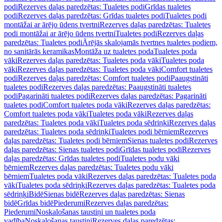
podi
Rezerves daļas paredzētas: Tualetes podi
Grīdas tualetes
podi
Rezerves daļas paredzētas: Grīdas tualetes podi
Tualetes podi
montāžai ar ārējo ūdens tvertni
Rezerves daļas paredzētas: Tualetes
podi montāžai ar ārējo ūdens tvertni
Tualetes podi
Rezerves daļas
paredzētas: Tualetes podi
Ārējās skalojamās tvertnes tualetes podiem,
no sanitārās keramikas
Montāža uz tualetes poda
Tualetes poda
vāki
Rezerves daļas paredzētas: Tualetes poda vāki
Tualetes poda
vāki
Rezerves daļas paredzētas: Tualetes poda vāki
Comfort tualetes
podi
Rezerves daļas paredzētas: Comfort tualetes podi
Paaugstināti
tualetes podi
Rezerves daļas paredzētas: Paaugstināti tualetes
podi
Pagarināti tualetes podi
Rezerves daļas paredzētas: Pagarināti
tualetes podi
Comfort tualetes poda vāki
Rezerves daļas paredzētas:
Comfort tualetes poda vāki
Tualetes poda vāki
Rezerves daļas
paredzētas: Tualetes poda vāki
Tualetes poda sēdriņķi
Rezerves daļas
paredzētas: Tualetes poda sēdriņķi
Tualetes podi bērniem
Rezerves
daļas paredzētas: Tualetes podi bērniem
Sienas tualetes podi
Rezerves
daļas paredzētas: Sienas tualetes podi
Grīdas tualetes podi
Rezerves
daļas paredzētas: Grīdas tualetes podi
Tualetes podu vāki
bērniem
Rezerves daļas paredzētas: Tualetes podu vāki
bērniem
Tualetes poda vāki
Rezerves daļas paredzētas: Tualetes poda
vāki
Tualetes poda sēdriņķi
Rezerves daļas paredzētas: Tualetes poda
sēdriņķi
Bidē
Sienas bidē
Rezerves daļas paredzētas: Sienas
bidē
Grīdas bidē
Piederumi
Rezerves daļas paredzētas:
Piederumi
Noskalošanas taustiņi un tualetes poda
vadība
Noskalošanas taustiņi
Rezerves daļas paredzētas: