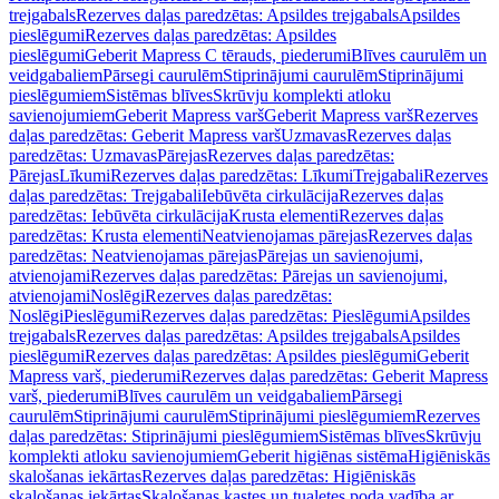
trejgabals
Rezerves daļas paredzētas: Apsildes trejgabals
Apsildes
pieslēgumi
Rezerves daļas paredzētas: Apsildes
pieslēgumi
Geberit Mapress C tērauds, piederumi
Blīves caurulēm un
veidgabaliem
Pārsegi caurulēm
Stiprinājumi caurulēm
Stiprinājumi
pieslēgumiem
Sistēmas blīves
Skrūvju komplekti atloku
savienojumiem
Geberit Mapress varš
Geberit Mapress varš
Rezerves
daļas paredzētas: Geberit Mapress varš
Uzmavas
Rezerves daļas
paredzētas: Uzmavas
Pārejas
Rezerves daļas paredzētas:
Pārejas
Līkumi
Rezerves daļas paredzētas: Līkumi
Trejgabali
Rezerves
daļas paredzētas: Trejgabali
Iebūvēta cirkulācija
Rezerves daļas
paredzētas: Iebūvēta cirkulācija
Krusta elementi
Rezerves daļas
paredzētas: Krusta elementi
Neatvienojamas pārejas
Rezerves daļas
paredzētas: Neatvienojamas pārejas
Pārejas un savienojumi,
atvienojami
Rezerves daļas paredzētas: Pārejas un savienojumi,
atvienojami
Noslēgi
Rezerves daļas paredzētas:
Noslēgi
Pieslēgumi
Rezerves daļas paredzētas: Pieslēgumi
Apsildes
trejgabals
Rezerves daļas paredzētas: Apsildes trejgabals
Apsildes
pieslēgumi
Rezerves daļas paredzētas: Apsildes pieslēgumi
Geberit
Mapress varš, piederumi
Rezerves daļas paredzētas: Geberit Mapress
varš, piederumi
Blīves caurulēm un veidgabaliem
Pārsegi
caurulēm
Stiprinājumi caurulēm
Stiprinājumi pieslēgumiem
Rezerves
daļas paredzētas: Stiprinājumi pieslēgumiem
Sistēmas blīves
Skrūvju
komplekti atloku savienojumiem
Geberit higiēnas sistēma
Higiēniskās
skalošanas iekārtas
Rezerves daļas paredzētas: Higiēniskās
skalošanas iekārtas
Skalošanas kastes un tualetes poda vadība ar