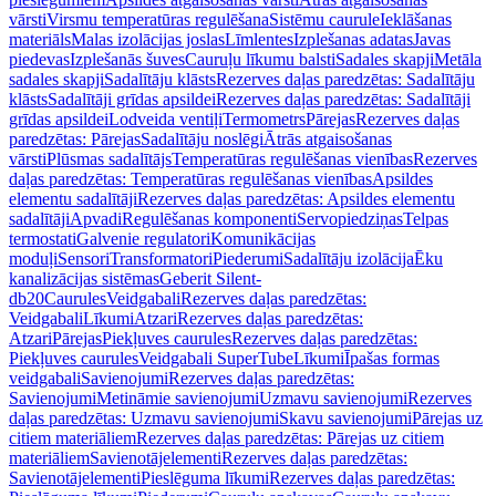
vārsti
Virsmu temperatūras regulēšana
Sistēmu caurule
Ieklāšanas
materiāls
Malas izolācijas joslas
Līmlentes
Izplešanas adatas
Javas
piedevas
Izplešanās šuves
Cauruļu līkumu balsti
Sadales skapji
Metāla
sadales skapji
Sadalītāju klāsts
Rezerves daļas paredzētas: Sadalītāju
klāsts
Sadalītāji grīdas apsildei
Rezerves daļas paredzētas: Sadalītāji
grīdas apsildei
Lodveida ventiļi
Termometrs
Pārejas
Rezerves daļas
paredzētas: Pārejas
Sadalītāju noslēgi
Ātrās atgaisošanas
vārsti
Plūsmas sadalītājs
Temperatūras regulēšanas vienības
Rezerves
daļas paredzētas: Temperatūras regulēšanas vienības
Apsildes
elementu sadalītāji
Rezerves daļas paredzētas: Apsildes elementu
sadalītāji
Apvadi
Regulēšanas komponenti
Servopiedziņas
Telpas
termostati
Galvenie regulatori
Komunikācijas
moduļi
Sensori
Transformatori
Piederumi
Sadalītāju izolācija
Ēku
kanalizācijas sistēmas
Geberit Silent-
db20
Caurules
Veidgabali
Rezerves daļas paredzētas:
Veidgabali
Līkumi
Atzari
Rezerves daļas paredzētas:
Atzari
Pārejas
Piekļuves caurules
Rezerves daļas paredzētas:
Piekļuves caurules
Veidgabali SuperTube
Līkumi
Īpašas formas
veidgabali
Savienojumi
Rezerves daļas paredzētas:
Savienojumi
Metināmie savienojumi
Uzmavu savienojumi
Rezerves
daļas paredzētas: Uzmavu savienojumi
Skavu savienojumi
Pārejas uz
citiem materiāliem
Rezerves daļas paredzētas: Pārejas uz citiem
materiāliem
Savienotājelementi
Rezerves daļas paredzētas:
Savienotājelementi
Pieslēguma līkumi
Rezerves daļas paredzētas: