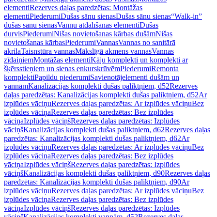
elementi
Rezerves daļas paredzētas: Montāžas
elementi
Piederumi
Dušas sānu sienas
Dušas sānu sienas
“Walk-in”
dušas sānu sienas
Vannu atdalīšanas elementi
Dušas
durvis
Piederumi
Nišas novietošanas kārbas dušām
Nišas
novietošanas kārbas
Piederumi
Vannas
Vannas no sanitārā
akrila
Taisnstūra vannas
Mākslīgā akmens vannas
Vannas
zīdaiņiem
Montāžas elementi
Kāju komplekti un komplekti ar
šķērsstieņiem un sienas enkurskrūvēm
Piederumi
Remonta
komplekti
Papildu piederumi
Savienotājelementi dušām un
vannām
Kanalizācijas komplekti dušas paliktņiem, d52
Rezerves
daļas paredzētas: Kanalizācijas komplekti dušas paliktņiem, d52
Ar
izplūdes vāciņu
Rezerves daļas paredzētas: Ar izplūdes vāciņu
Bez
izplūdes vāciņa
Rezerves daļas paredzētas: Bez izplūdes
vāciņa
Izplūdes vāciņš
Rezerves daļas paredzētas: Izplūdes
vāciņš
Kanalizācijas komplekti dušas paliktņiem, d62
Rezerves daļas
paredzētas: Kanalizācijas komplekti dušas paliktņiem, d62
Ar
izplūdes vāciņu
Rezerves daļas paredzētas: Ar izplūdes vāciņu
Bez
izplūdes vāciņa
Rezerves daļas paredzētas: Bez izplūdes
vāciņa
Izplūdes vāciņš
Rezerves daļas paredzētas: Izplūdes
vāciņš
Kanalizācijas komplekti dušas paliktņiem, d90
Rezerves daļas
paredzētas: Kanalizācijas komplekti dušas paliktņiem, d90
Ar
izplūdes vāciņu
Rezerves daļas paredzētas: Ar izplūdes vāciņu
Bez
izplūdes vāciņa
Rezerves daļas paredzētas: Bez izplūdes
vāciņa
Izplūdes vāciņš
Rezerves daļas paredzētas: Izplūdes
vāciņš
Kanalizācijas komplekti vannām, d52
Rezerves daļas