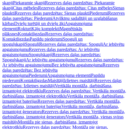
skapji
Piekaramie skapji
Rezerves daļas paredzētas: Piekaramie
skapji
Citas mēbeles
Rezerves daļas paredzētas: Citas mēbeles
Sienas
plaukti
Rezerves daļas paredzētas: Sienas plaukti
Piederumi
Rezerves
daļas paredzētas: Piederumi
Atvilktņu sadalītāji un uzglabāšanas
kārbas
Dvieļu turētāji un dvieļu āķi
Apgaismojuma
elementi
Rokturi
Kāju komplekti
Magnētiskās
plāksnes
Kontaktligzdas
Rezerves daļas paredzētas:
Kontaktligzdas
Papildu piederumi
Spoguļi un
spoguļskapji
Spoguļi
Rezerves daļas paredzētas: Spoguļi
Ar iebūvētu
apgaismojumu
Rezerves daļas paredzētas: Ar iebūvētu
apgaismojumu
Spoguļskapji
Rezerves daļas paredzētas:
Spoguļskapji
Ar iebūvētu apgaismojumu
Rezerves daļas paredzētas:
Ar iebūvētu apgaismojumu
Bez iebūvēta apgaismojuma
Rezerves
daļas paredzētas: Bez iebūvēta
apgaismojuma
Piederumi
Apgaismojuma elementi
Papildu
piederumi
Kontaktligzdas
Maisītāji
Izlietnes maisītāji
Rezerves daļas
paredzētas: Izlietnes maisītāji
Vertikāla montāža, darbināšana,
izmantojot elektrotīklu
Rezerves daļas paredzētas: Vertikāla montāža,
darbināšana, izmantojot elektrotīklu
Vertikāla montāža, darbināšana,
izmantojot baterijas
Rezerves daļas paredzētas: Vertikāla montāža,
darbināšana, izmantojot baterijas
Vertikāla montāža, darbināšana,
izmantojot ģeneratoru
Rezerves daļas paredzētas: Vertikāla montāža,
darbināšana, izmantojot ģeneratoru
Vertikāla montāža, vienas sviras
maisītājs
Montāža pie sienas, darbināšana, izmantojot
elektrotīklu
Rezerves daļas paredzētas: Montāža pie sienas,