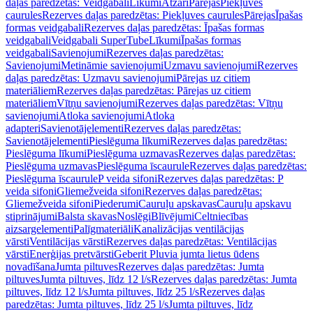
daļas paredzētas: Veidgabali
Līkumi
Atzari
Pārejas
Piekļuves
caurules
Rezerves daļas paredzētas: Piekļuves caurules
Pārejas
Īpašas
formas veidgabali
Rezerves daļas paredzētas: Īpašas formas
veidgabali
Veidgabali SuperTube
Līkumi
Īpašas formas
veidgabali
Savienojumi
Rezerves daļas paredzētas:
Savienojumi
Metināmie savienojumi
Uzmavu savienojumi
Rezerves
daļas paredzētas: Uzmavu savienojumi
Pārejas uz citiem
materiāliem
Rezerves daļas paredzētas: Pārejas uz citiem
materiāliem
Vītņu savienojumi
Rezerves daļas paredzētas: Vītņu
savienojumi
Atloka savienojumi
Atloka
adapteri
Savienotājelementi
Rezerves daļas paredzētas:
Savienotājelementi
Pieslēguma līkumi
Rezerves daļas paredzētas:
Pieslēguma līkumi
Pieslēguma uzmavas
Rezerves daļas paredzētas:
Pieslēguma uzmavas
Pieslēguma īscaurule
Rezerves daļas paredzētas:
Pieslēguma īscaurule
P veida sifoni
Rezerves daļas paredzētas: P
veida sifoni
Gliemežveida sifoni
Rezerves daļas paredzētas:
Gliemežveida sifoni
Piederumi
Cauruļu apskavas
Cauruļu apskavu
stiprinājumi
Balsta skavas
Noslēgi
Blīvējumi
Celtniecības
aizsargelementi
Palīgmateriāli
Kanalizācijas ventilācijas
vārsti
Ventilācijas vārsti
Rezerves daļas paredzētas: Ventilācijas
vārsti
Enerģijas pretvārsti
Geberit Pluvia jumta lietus ūdens
novadīšana
Jumta piltuves
Rezerves daļas paredzētas: Jumta
piltuves
Jumta piltuves, līdz 12 l/s
Rezerves daļas paredzētas: Jumta
piltuves, līdz 12 l/s
Jumta piltuves, līdz 25 l/s
Rezerves daļas
paredzētas: Jumta piltuves, līdz 25 l/s
Jumta piltuves, līdz