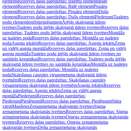
elementi
Rezerves daļas paredzētas: Izlietņu elementi
Bidē
elementi
Rezerves daļas paredzētas: Bidē elementi
Pisuāru
elementi
Rezerves daļas paredzētas: Pisuāru elementi
Dušu
elementi
Rezerves daļas paredzētas: Dušu elementi
Piederumi
Tualetes
podu elementiem
Stiprinājumiem
Ārējās skalojamā ūdens
tvertnes
Tualetes podu ārējās skalojamā ūdens tvertnes
Rezerves daļas
paredzētas: Tualetes podu ārējās skalojamā ūdens tvertnes
Montāža
uz tualetes poda
Rezerves daļas paredzētas: Montāža uz tualetes
poda
Augstu iekārts
Rezerves daļas paredzētas: Augstu iekārts
Zema
un vidēji augsta montāža
Rezerves daļas paredzētas: Zema un vidēji
augsta montāža
Tualetes podu ārējās skalojamā ūdens tvertnes no
sanitārās keramikas
Rezerves daļas paredzētas: Tualetes podu ārējās
skalojamā ūdens tvertnes no sanitārās keramikas
Montāža uz tualetes
poda
Rezerves daļas paredzētas: Montāža uz tualetes
poda
Skalošanas caurules virsapmetuma skalojamā ūdens
tvertnēm
Rezerves daļas paredzētas: Skalošanas caurules
virsapmetuma skalojamā ūdens tvertnēm
Augstu iekārts
Rezerves
daļas paredzētas: Augstu iekārts
Zema un vidēji augsta
montāža
Piederumi
Rezerves daļas paredzētas:
Piederumi
Pieslēgumi
Rezerves daļas paredzētas: Pieslēgumi
Stūra
vārsti
Manšetes
Zemapmetuma skalojamās tvertnes
Sigma
zemapmetuma skalojamās tvertnes
Rezerves daļas paredzētas: Sigma
zemapmetuma skalojamās tvertnes
Omega zemapmetuma skalojamās
tvertnes
Rezerves daļas paredzētas: Omega zemapmetuma
skalojamās tvertnes
Delta zemapmetuma skalojamās