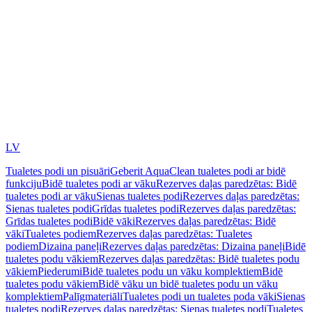
LV
Tualetes podi un pisuāri
Geberit AquaClean tualetes podi ar bidē
funkciju
Bidē tualetes podi ar vāku
Rezerves daļas paredzētas: Bidē
tualetes podi ar vāku
Sienas tualetes podi
Rezerves daļas paredzētas:
Sienas tualetes podi
Grīdas tualetes podi
Rezerves daļas paredzētas:
Grīdas tualetes podi
Bidē vāki
Rezerves daļas paredzētas: Bidē
vāki
Tualetes podiem
Rezerves daļas paredzētas: Tualetes
podiem
Dizaina paneļi
Rezerves daļas paredzētas: Dizaina paneļi
Bidē
tualetes podu vākiem
Rezerves daļas paredzētas: Bidē tualetes podu
vākiem
Piederumi
Bidē tualetes podu un vāku komplektiem
Bidē
tualetes podu vākiem
Bidē vāku un bidē tualetes podu un vāku
komplektiem
Palīgmateriāli
Tualetes podi un tualetes poda vāki
Sienas
tualetes podi
Rezerves daļas paredzētas: Sienas tualetes podi
Tualetes