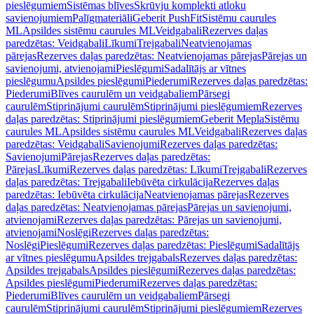
pieslēgumiem
Sistēmas blīves
Skrūvju komplekti atloku
savienojumiem
Palīgmateriāli
Geberit PushFit
Sistēmu caurules
ML
Apsildes sistēmu caurules ML
Veidgabali
Rezerves daļas
paredzētas: Veidgabali
Līkumi
Trejgabali
Neatvienojamas
pārejas
Rezerves daļas paredzētas: Neatvienojamas pārejas
Pārejas un
savienojumi, atvienojami
Pieslēgumi
Sadalītājs ar vītnes
pieslēgumu
Apsildes pieslēgumi
Piederumi
Rezerves daļas paredzētas:
Piederumi
Blīves caurulēm un veidgabaliem
Pārsegi
caurulēm
Stiprinājumi caurulēm
Stiprinājumi pieslēgumiem
Rezerves
daļas paredzētas: Stiprinājumi pieslēgumiem
Geberit Mepla
Sistēmu
caurules ML
Apsildes sistēmu caurules ML
Veidgabali
Rezerves daļas
paredzētas: Veidgabali
Savienojumi
Rezerves daļas paredzētas:
Savienojumi
Pārejas
Rezerves daļas paredzētas:
Pārejas
Līkumi
Rezerves daļas paredzētas: Līkumi
Trejgabali
Rezerves
daļas paredzētas: Trejgabali
Iebūvēta cirkulācija
Rezerves daļas
paredzētas: Iebūvēta cirkulācija
Neatvienojamas pārejas
Rezerves
daļas paredzētas: Neatvienojamas pārejas
Pārejas un savienojumi,
atvienojami
Rezerves daļas paredzētas: Pārejas un savienojumi,
atvienojami
Noslēgi
Rezerves daļas paredzētas:
Noslēgi
Pieslēgumi
Rezerves daļas paredzētas: Pieslēgumi
Sadalītājs
ar vītnes pieslēgumu
Apsildes trejgabals
Rezerves daļas paredzētas:
Apsildes trejgabals
Apsildes pieslēgumi
Rezerves daļas paredzētas:
Apsildes pieslēgumi
Piederumi
Rezerves daļas paredzētas:
Piederumi
Blīves caurulēm un veidgabaliem
Pārsegi
caurulēm
Stiprinājumi caurulēm
Stiprinājumi pieslēgumiem
Rezerves