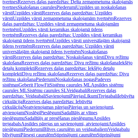
tvertnes
Rezerves daļas paredzētas: Delta zemapmetuma skalojamās
tvertnes
Skalošanas caurules
Piederumi
Uzpildes un noskalošanas
vārsti
Uzpildes vārsti
Rezerves daļas paredzētas: Uzpildes
vārsti
Uzpildes vārsti zemapmetuma skalojamām tvertnēm
Rezerves
daļas paredzētas: Uzpildes vārsti zemapmetuma skalojamām
tvertnēm
Uzpildes vārsti keramikas skalojamā ūdens
tvertnēm
Rezerves daļas paredzētas: Uzpildes vārsti keramikas
skalojamā ūdens tvertnēm
Uzpildes vārsti universālajām skalojamā
ūdens tvertnēm
Rezerves daļas paredzētas: Uzpildes vārsti
universālajām skalojamā ūdens tvertnēm
Noskalošanas
vārsti
Rezerves daļas paredzētas: Noskalošanas vārsti
Divu režīmu
skalošana
Rezerves daļas paredzētas: Divu režīmu skalošana
Iekšējo
detaļu komplekti
Rezerves daļas paredzētas: Iekšējo detaļu
komplekti
Divu režīmu skalošana
Rezerves daļas paredzētas: Divu
režīmu skalošana
Piederumi
Noskalošanas pogas
Padeves
sistēmas
Geberit FlowFit
Sistēmu caurules ML
Apsildes sistēmu
caurules ML
Sistēmu caurules SL
Veidgabali
Rezerves daļas
paredzētas: Veidgabali
Savienojumi
Pārejas
Līkumi
Trejgabali
Iebūvēta
cirkulācija
Rezerves daļas paredzētas: Iebūvēta
cirkulācija
Neatvienojamas pārejas
Pārejas un savienojumi,
atvienojami
Noslēgi
Pieslēgumi
Sadalītājs ar vītnes
pieslēgumu
Sadalītājs ar presēšanas pieslēgumu
Apsildes
trejgabals
Apsildes pārejas un savienojumi, atvienojami
Apsildes
pieslēgumi
Piederumi
Blīves caurulēm un veidgabaliem
Veidgabalu
blīvējumi
Pārsegi caurulēm
Stiprinājumi caurulēm
Stiprinājumi