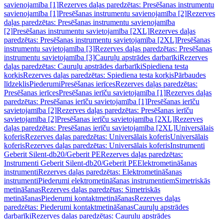
savienojamība [1]
Rezerves daļas paredzētas: Presēšanas instrumentu
savienojamība [1]
Presēšanas instrumentu savienojamība [2]
Rezerves
daļas paredzētas: Presēšanas instrumentu savienojamība
[2]
Presēšanas instrumentu savietojamība [2XL]
Rezerves daļas
paredzētas: Presēšanas instrumentu savietojamība [2XL]
Presēšanas
instrumentu savietojamība [3]
Rezerves daļas paredzētas: Presēšanas
instrumentu savietojamība [3]
Cauruļu apstrādes darbarīki
Rezerves
daļas paredzētas: Cauruļu apstrādes darbarīki
Spiediena testa
korķis
Rezerves daļas paredzētas: Spiediena testa korķis
Pārbaudes
līdzeklis
Piederumi
Presēšanas ierīces
Rezerves daļas paredzētas:
Presēšanas ierīces
Presēšanas ierīču savietojamība [1]
Rezerves daļas
paredzētas: Presēšanas ierīču savietojamība [1]
Presēšanas ierīču
savietojamība [2]
Rezerves daļas paredzētas: Presēšanas ierīču
savietojamība [2]
Presēšanas ierīču savietojamība [2XL]
Rezerves
daļas paredzētas: Presēšanas ierīču savietojamība [2XL]
Universālais
koferis
Rezerves daļas paredzētas: Universālais koferis
Universālais
koferis
Rezerves daļas paredzētas: Universālais koferis
Instrumenti
Geberit Silent-db20/Geberit PE
Rezerves daļas paredzētas:
Instrumenti Geberit Silent-db20/Geberit PE
Elektrometināšanas
instrumenti
Rezerves daļas paredzētas: Elektrometināšanas
instrumenti
Piederumi elektrometināšanas instrumentiem
Simetriskās
metināšanas
Rezerves daļas paredzētas: Simetriskās
metināšanas
Piederumi kontaktmetināšanas
Rezerves daļas
paredzētas: Piederumi kontaktmetināšanas
Cauruļu apstrādes
darbarīki
Rezerves daļas paredzētas: Cauruļu apstrādes