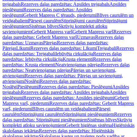
trejgabals
Rezerves daļas paredzētas: Apsildes trejgabals
Apsildes
pieslēgumi
Rezerves daļas paredzētas: Apsildes
pieslēgumi
Geberit Mapress C tērauds, piederumi
Blīves caurulēm un
veidgabaliem
Pārsegi caurulēm
Stiprinājumi caurulēm
Stiprinājumi
pieslēgumiem
Sistēmas blīves
Skrūvju komplekti atloku
savienojumiem
Geberit Mapress varš
Geberit Mapress varš
Rezerves
daļas paredzētas: Geberit Mapress varš
Uzmavas
Rezerves daļas
paredzētas: Uzmavas
Pārejas
Rezerves daļas paredzētas:
Pārejas
Līkumi
Rezerves daļas paredzētas: Līkumi
Trejgabali
Rezerves
daļas paredzētas: Trejgabali
Iebūvēta cirkulācija
Rezerves daļas
paredzētas: Iebūvēta cirkulācija
Krusta elementi
Rezerves daļas
paredzētas: Krusta elementi
Neatvienojamas pārejas
Rezerves daļas
paredzētas: Neatvienojamas pārejas
Pārejas un savienojumi,
atvienojami
Rezerves daļas paredzētas: Pārejas un savienojumi,
atvienojami
Noslēgi
Rezerves daļas paredzētas:
Noslēgi
Pieslēgumi
Rezerves daļas paredzētas: Pieslēgumi
Apsildes
trejgabals
Rezerves daļas paredzētas: Apsildes trejgabals
Apsildes
pieslēgumi
Rezerves daļas paredzētas: Apsildes pieslēgumi
Geberit
Mapress varš, piederumi
Rezerves daļas paredzētas: Geberit Mapress
varš, piederumi
Blīves caurulēm un veidgabaliem
Pārsegi
caurulēm
Stiprinājumi caurulēm
Stiprinājumi pieslēgumiem
Rezerves
daļas paredzētas: Stiprinājumi pieslēgumiem
Sistēmas blīves
Skrūvju
komplekti atloku savienojumiem
Geberit higiēnas sistēma
Higiēniskās
skalošanas iekārtas
Rezerves daļas paredzētas: Higiēniskās
skalošanas iekārtas
Skalošanas kastes un tualetes poda vadība ar