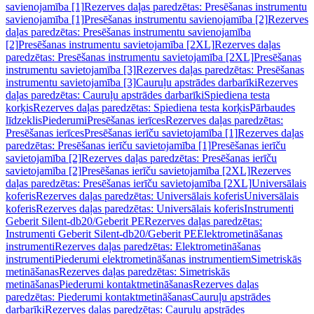
savienojamība [1]
Rezerves daļas paredzētas: Presēšanas instrumentu
savienojamība [1]
Presēšanas instrumentu savienojamība [2]
Rezerves
daļas paredzētas: Presēšanas instrumentu savienojamība
[2]
Presēšanas instrumentu savietojamība [2XL]
Rezerves daļas
paredzētas: Presēšanas instrumentu savietojamība [2XL]
Presēšanas
instrumentu savietojamība [3]
Rezerves daļas paredzētas: Presēšanas
instrumentu savietojamība [3]
Cauruļu apstrādes darbarīki
Rezerves
daļas paredzētas: Cauruļu apstrādes darbarīki
Spiediena testa
korķis
Rezerves daļas paredzētas: Spiediena testa korķis
Pārbaudes
līdzeklis
Piederumi
Presēšanas ierīces
Rezerves daļas paredzētas:
Presēšanas ierīces
Presēšanas ierīču savietojamība [1]
Rezerves daļas
paredzētas: Presēšanas ierīču savietojamība [1]
Presēšanas ierīču
savietojamība [2]
Rezerves daļas paredzētas: Presēšanas ierīču
savietojamība [2]
Presēšanas ierīču savietojamība [2XL]
Rezerves
daļas paredzētas: Presēšanas ierīču savietojamība [2XL]
Universālais
koferis
Rezerves daļas paredzētas: Universālais koferis
Universālais
koferis
Rezerves daļas paredzētas: Universālais koferis
Instrumenti
Geberit Silent-db20/Geberit PE
Rezerves daļas paredzētas:
Instrumenti Geberit Silent-db20/Geberit PE
Elektrometināšanas
instrumenti
Rezerves daļas paredzētas: Elektrometināšanas
instrumenti
Piederumi elektrometināšanas instrumentiem
Simetriskās
metināšanas
Rezerves daļas paredzētas: Simetriskās
metināšanas
Piederumi kontaktmetināšanas
Rezerves daļas
paredzētas: Piederumi kontaktmetināšanas
Cauruļu apstrādes
darbarīki
Rezerves daļas paredzētas: Cauruļu apstrādes