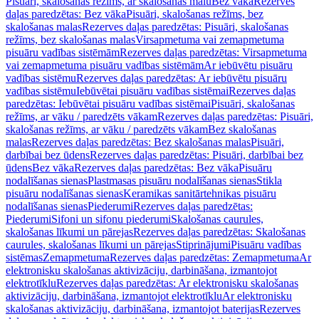
Pisuāri, skalošanas režīms, ar skalošanas malu
Bez vāka
Rezerves
daļas paredzētas: Bez vāka
Pisuāri, skalošanas režīms, bez
skalošanas malas
Rezerves daļas paredzētas: Pisuāri, skalošanas
režīms, bez skalošanas malas
Virsapmetuma vai zemapmetuma
pisuāru vadības sistēmām
Rezerves daļas paredzētas: Virsapmetuma
vai zemapmetuma pisuāru vadības sistēmām
Ar iebūvētu pisuāru
vadības sistēmu
Rezerves daļas paredzētas: Ar iebūvētu pisuāru
vadības sistēmu
Iebūvētai pisuāru vadības sistēmai
Rezerves daļas
paredzētas: Iebūvētai pisuāru vadības sistēmai
Pisuāri, skalošanas
režīms, ar vāku / paredzēts vākam
Rezerves daļas paredzētas: Pisuāri,
skalošanas režīms, ar vāku / paredzēts vākam
Bez skalošanas
malas
Rezerves daļas paredzētas: Bez skalošanas malas
Pisuāri,
darbībai bez ūdens
Rezerves daļas paredzētas: Pisuāri, darbībai bez
ūdens
Bez vāka
Rezerves daļas paredzētas: Bez vāka
Pisuāru
nodalīšanas sienas
Plastmasas pisuāru nodalīšanas sienas
Stikla
pisuāru nodalīšanas sienas
Keramikas sanitārtehnikas pisuāru
nodalīšanas sienas
Piederumi
Rezerves daļas paredzētas:
Piederumi
Sifoni un sifonu piederumi
Skalošanas caurules,
skalošanas līkumi un pārejas
Rezerves daļas paredzētas: Skalošanas
caurules, skalošanas līkumi un pārejas
Stiprinājumi
Pisuāru vadības
sistēmas
Zemapmetuma
Rezerves daļas paredzētas: Zemapmetuma
Ar
elektronisku skalošanas aktivizāciju, darbināšana, izmantojot
elektrotīklu
Rezerves daļas paredzētas: Ar elektronisku skalošanas
aktivizāciju, darbināšana, izmantojot elektrotīklu
Ar elektronisku
skalošanas aktivizāciju, darbināšana, izmantojot baterijas
Rezerves