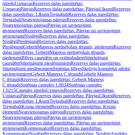
nipelis
Uzmavas
Rezerves daļas paredzētas:
Uzmavas
Pārejas
Rezerves daļas paredzētas: Pārejas
Līkumi
Rezerves
daļas paredzētas: Līkumi
Trejgabali
Rezerves daļas paredzētas:
Trejgabali
Neatvienojamas pārejas
Rezerves daļas paredzētas:
Neatvienojamas pārejas
Pārejas un savienojumi,
atvienojami
Rezerves daļas paredzētas: Pārejas un savienojumi,
atvienojami
Noslēgi
Rezerves daļas paredzētas:
Noslēgi
Pieslēgumi
Rezerves daļas paredzētas:
Pieslēgumi
GeberitMapress nerūsējošais tērauds, piederumi
Rezerves
daļas paredzētas: GeberitMapress nerūsējošais tērauds,
piederumi
Blīves caurulēm un veidgabaliem
Stiprinājumi
caurulēm
Stiprinājumi pieslēgumiem
Rezerves daļas paredzētas:
Stiprinājumi pieslēgumiem
Sistēmas blīves
Skrūvju komplekti atloku
savienojumiem
Geberit Mapress C tērauds
Geberit Mapress
C tērauds
Rezerves daļas paredzētas: Geberit Mapress
C tērauds
Sistēmas caurules 1.0034
Sistēmas caurules
1.0215
Caurules nipelis
Uzmavas
Rezerves daļas paredzētas:
Uzmavas
Pārejas
Rezerves daļas paredzētas: Pārejas
Līkumi
Rezerves
daļas paredzētas: Līkumi
Trejgabali
Rezerves daļas paredzētas:
Trejgabali
Krusta elementi
Rezerves daļas paredzētas: Krusta
elementi
Neatvienojamas pārejas
Rezerves daļas paredzētas:
Neatvienojamas pārejas
Pārejas un savienojumi,
atvienojami
Rezerves daļas paredzētas: Pārejas un savienojumi,
atvienojami
Kompensatori
Rezerves daļas paredzētas:
Kompensatori
Noslēgi
Rezerves daļas paredzētas: Noslēgi
Apsildes