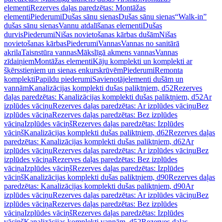
elementi
Rezerves daļas paredzētas: Montāžas
elementi
Piederumi
Dušas sānu sienas
Dušas sānu sienas
“Walk-in”
dušas sānu sienas
Vannu atdalīšanas elementi
Dušas
durvis
Piederumi
Nišas novietošanas kārbas dušām
Nišas
novietošanas kārbas
Piederumi
Vannas
Vannas no sanitārā
akrila
Taisnstūra vannas
Mākslīgā akmens vannas
Vannas
zīdaiņiem
Montāžas elementi
Kāju komplekti un komplekti ar
šķērsstieņiem un sienas enkurskrūvēm
Piederumi
Remonta
komplekti
Papildu piederumi
Savienotājelementi dušām un
vannām
Kanalizācijas komplekti dušas paliktņiem, d52
Rezerves
daļas paredzētas: Kanalizācijas komplekti dušas paliktņiem, d52
Ar
izplūdes vāciņu
Rezerves daļas paredzētas: Ar izplūdes vāciņu
Bez
izplūdes vāciņa
Rezerves daļas paredzētas: Bez izplūdes
vāciņa
Izplūdes vāciņš
Rezerves daļas paredzētas: Izplūdes
vāciņš
Kanalizācijas komplekti dušas paliktņiem, d62
Rezerves daļas
paredzētas: Kanalizācijas komplekti dušas paliktņiem, d62
Ar
izplūdes vāciņu
Rezerves daļas paredzētas: Ar izplūdes vāciņu
Bez
izplūdes vāciņa
Rezerves daļas paredzētas: Bez izplūdes
vāciņa
Izplūdes vāciņš
Rezerves daļas paredzētas: Izplūdes
vāciņš
Kanalizācijas komplekti dušas paliktņiem, d90
Rezerves daļas
paredzētas: Kanalizācijas komplekti dušas paliktņiem, d90
Ar
izplūdes vāciņu
Rezerves daļas paredzētas: Ar izplūdes vāciņu
Bez
izplūdes vāciņa
Rezerves daļas paredzētas: Bez izplūdes
vāciņa
Izplūdes vāciņš
Rezerves daļas paredzētas: Izplūdes
vāciņš
Kanalizācijas komplekti vannām, d52
Rezerves daļas