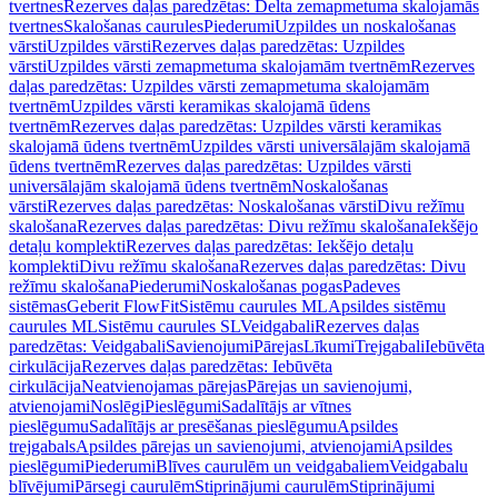
tvertnes
Rezerves daļas paredzētas: Delta zemapmetuma skalojamās
tvertnes
Skalošanas caurules
Piederumi
Uzpildes un noskalošanas
vārsti
Uzpildes vārsti
Rezerves daļas paredzētas: Uzpildes
vārsti
Uzpildes vārsti zemapmetuma skalojamām tvertnēm
Rezerves
daļas paredzētas: Uzpildes vārsti zemapmetuma skalojamām
tvertnēm
Uzpildes vārsti keramikas skalojamā ūdens
tvertnēm
Rezerves daļas paredzētas: Uzpildes vārsti keramikas
skalojamā ūdens tvertnēm
Uzpildes vārsti universālajām skalojamā
ūdens tvertnēm
Rezerves daļas paredzētas: Uzpildes vārsti
universālajām skalojamā ūdens tvertnēm
Noskalošanas
vārsti
Rezerves daļas paredzētas: Noskalošanas vārsti
Divu režīmu
skalošana
Rezerves daļas paredzētas: Divu režīmu skalošana
Iekšējo
detaļu komplekti
Rezerves daļas paredzētas: Iekšējo detaļu
komplekti
Divu režīmu skalošana
Rezerves daļas paredzētas: Divu
režīmu skalošana
Piederumi
Noskalošanas pogas
Padeves
sistēmas
Geberit FlowFit
Sistēmu caurules ML
Apsildes sistēmu
caurules ML
Sistēmu caurules SL
Veidgabali
Rezerves daļas
paredzētas: Veidgabali
Savienojumi
Pārejas
Līkumi
Trejgabali
Iebūvēta
cirkulācija
Rezerves daļas paredzētas: Iebūvēta
cirkulācija
Neatvienojamas pārejas
Pārejas un savienojumi,
atvienojami
Noslēgi
Pieslēgumi
Sadalītājs ar vītnes
pieslēgumu
Sadalītājs ar presēšanas pieslēgumu
Apsildes
trejgabals
Apsildes pārejas un savienojumi, atvienojami
Apsildes
pieslēgumi
Piederumi
Blīves caurulēm un veidgabaliem
Veidgabalu
blīvējumi
Pārsegi caurulēm
Stiprinājumi caurulēm
Stiprinājumi