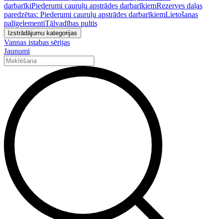
darbarīki
Piederumi cauruļu apstrādes darbarīkiem
Rezerves daļas
paredzētas: Piederumi cauruļu apstrādes darbarīkiem
Lietošanas
palīgelementi
Tālvadības pultis
Izstrādājumu kategorijas
Vannas istabas sērijas
Jaunumi