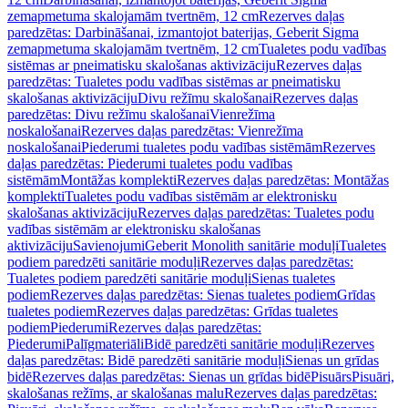
zemapmetuma skalojamām tvertnēm, 12 cm
Rezerves daļas
paredzētas: Darbināšanai, izmantojot baterijas, Geberit Sigma
zemapmetuma skalojamām tvertnēm, 12 cm
Tualetes podu vadības
sistēmas ar pneimatisku skalošanas aktivizāciju
Rezerves daļas
paredzētas: Tualetes podu vadības sistēmas ar pneimatisku
skalošanas aktivizāciju
Divu režīmu skalošanai
Rezerves daļas
paredzētas: Divu režīmu skalošanai
Vienrežīma
noskalošanai
Rezerves daļas paredzētas: Vienrežīma
noskalošanai
Piederumi tualetes podu vadības sistēmām
Rezerves
daļas paredzētas: Piederumi tualetes podu vadības
sistēmām
Montāžas komplekti
Rezerves daļas paredzētas: Montāžas
komplekti
Tualetes podu vadības sistēmām ar elektronisku
skalošanas aktivizāciju
Rezerves daļas paredzētas: Tualetes podu
vadības sistēmām ar elektronisku skalošanas
aktivizāciju
Savienojumi
Geberit Monolith sanitārie moduļi
Tualetes
podiem paredzēti sanitārie moduļi
Rezerves daļas paredzētas:
Tualetes podiem paredzēti sanitārie moduļi
Sienas tualetes
podiem
Rezerves daļas paredzētas: Sienas tualetes podiem
Grīdas
tualetes podiem
Rezerves daļas paredzētas: Grīdas tualetes
podiem
Piederumi
Rezerves daļas paredzētas:
Piederumi
Palīgmateriāli
Bidē paredzēti sanitārie moduļi
Rezerves
daļas paredzētas: Bidē paredzēti sanitārie moduļi
Sienas un grīdas
bidē
Rezerves daļas paredzētas: Sienas un grīdas bidē
Pisuārs
Pisuāri,
skalošanas režīms, ar skalošanas malu
Rezerves daļas paredzētas: