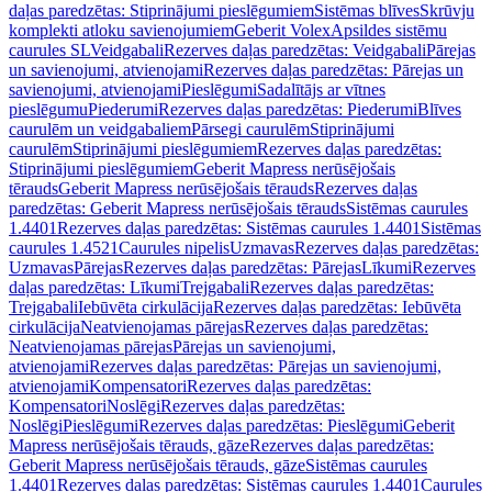
daļas paredzētas: Stiprinājumi pieslēgumiem
Sistēmas blīves
Skrūvju
komplekti atloku savienojumiem
Geberit Volex
Apsildes sistēmu
caurules SL
Veidgabali
Rezerves daļas paredzētas: Veidgabali
Pārejas
un savienojumi, atvienojami
Rezerves daļas paredzētas: Pārejas un
savienojumi, atvienojami
Pieslēgumi
Sadalītājs ar vītnes
pieslēgumu
Piederumi
Rezerves daļas paredzētas: Piederumi
Blīves
caurulēm un veidgabaliem
Pārsegi caurulēm
Stiprinājumi
caurulēm
Stiprinājumi pieslēgumiem
Rezerves daļas paredzētas:
Stiprinājumi pieslēgumiem
Geberit Mapress nerūsējošais
tērauds
Geberit Mapress nerūsējošais tērauds
Rezerves daļas
paredzētas: Geberit Mapress nerūsējošais tērauds
Sistēmas caurules
1.4401
Rezerves daļas paredzētas: Sistēmas caurules 1.4401
Sistēmas
caurules 1.4521
Caurules nipelis
Uzmavas
Rezerves daļas paredzētas:
Uzmavas
Pārejas
Rezerves daļas paredzētas: Pārejas
Līkumi
Rezerves
daļas paredzētas: Līkumi
Trejgabali
Rezerves daļas paredzētas:
Trejgabali
Iebūvēta cirkulācija
Rezerves daļas paredzētas: Iebūvēta
cirkulācija
Neatvienojamas pārejas
Rezerves daļas paredzētas:
Neatvienojamas pārejas
Pārejas un savienojumi,
atvienojami
Rezerves daļas paredzētas: Pārejas un savienojumi,
atvienojami
Kompensatori
Rezerves daļas paredzētas:
Kompensatori
Noslēgi
Rezerves daļas paredzētas:
Noslēgi
Pieslēgumi
Rezerves daļas paredzētas: Pieslēgumi
Geberit
Mapress nerūsējošais tērauds, gāze
Rezerves daļas paredzētas:
Geberit Mapress nerūsējošais tērauds, gāze
Sistēmas caurules
1.4401
Rezerves daļas paredzētas: Sistēmas caurules 1.4401
Caurules