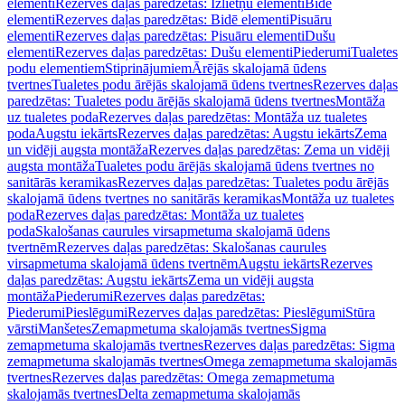
elementi
Rezerves daļas paredzētas: Izlietņu elementi
Bidē
elementi
Rezerves daļas paredzētas: Bidē elementi
Pisuāru
elementi
Rezerves daļas paredzētas: Pisuāru elementi
Dušu
elementi
Rezerves daļas paredzētas: Dušu elementi
Piederumi
Tualetes
podu elementiem
Stiprinājumiem
Ārējās skalojamā ūdens
tvertnes
Tualetes podu ārējās skalojamā ūdens tvertnes
Rezerves daļas
paredzētas: Tualetes podu ārējās skalojamā ūdens tvertnes
Montāža
uz tualetes poda
Rezerves daļas paredzētas: Montāža uz tualetes
poda
Augstu iekārts
Rezerves daļas paredzētas: Augstu iekārts
Zema
un vidēji augsta montāža
Rezerves daļas paredzētas: Zema un vidēji
augsta montāža
Tualetes podu ārējās skalojamā ūdens tvertnes no
sanitārās keramikas
Rezerves daļas paredzētas: Tualetes podu ārējās
skalojamā ūdens tvertnes no sanitārās keramikas
Montāža uz tualetes
poda
Rezerves daļas paredzētas: Montāža uz tualetes
poda
Skalošanas caurules virsapmetuma skalojamā ūdens
tvertnēm
Rezerves daļas paredzētas: Skalošanas caurules
virsapmetuma skalojamā ūdens tvertnēm
Augstu iekārts
Rezerves
daļas paredzētas: Augstu iekārts
Zema un vidēji augsta
montāža
Piederumi
Rezerves daļas paredzētas:
Piederumi
Pieslēgumi
Rezerves daļas paredzētas: Pieslēgumi
Stūra
vārsti
Manšetes
Zemapmetuma skalojamās tvertnes
Sigma
zemapmetuma skalojamās tvertnes
Rezerves daļas paredzētas: Sigma
zemapmetuma skalojamās tvertnes
Omega zemapmetuma skalojamās
tvertnes
Rezerves daļas paredzētas: Omega zemapmetuma
skalojamās tvertnes
Delta zemapmetuma skalojamās