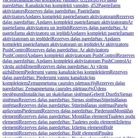
paredzētas: Kanalizācijas komplekti vannām, d52
Pagriežams
aktivizators
Rezerves daļas paredzētas: Pagriežams
aktivizators
Apdares komplekti pagriežamam aktivizatoram
Rezerves
daļas paredzētas: Apdares komplekti pagriežamam aktivizatoram
Ar
pagriežamu aktivizatoru un ieplūdi
Rezerves daļas paredzētas: Ar
pagriežamu aktivizatoru un ieplūdi
Apdares komplekti pagriežamam
aktivizatoram un ieplūdei
Rezerves daļas paredzētas: Apdares
komplekti pagriežamam aktivizatoram un ieplūdei
Ar aktivizatoru
PushControl
Rezerves daļas paredzētas: Ar aktivizatoru
PushControl
Apdares komplekti aktivizatoram PushControl
Rezerves
daļas paredzētas: Apdares komplekti aktivizatoram PushControl
Ar
vārstu aizbāžņiem
Rezerves daļas paredzētas: Ar vārstu
aizbāžņiem
Piederumi vannu kanalizācijas komplektiem
Rezerves
daļas paredzētas: Piederumi vannu kanalizācijas
komplektiem
Zemapmetuma caurules pārtraucējs
Rezerves daļas
paredzētas: Zemapmetuma caurules pārtraucējs
Ūdens
pieslēgumi
Instalācijas un skalošanas sistēmas
Geberit Duofix
Sienas
sistēmas
Rezerves daļas paredzētas: Sienas sistēmas
Stiprināšanas
sistēmas
Rezerves daļas paredzētas: Stiprināšanas sistēmas
Paneļu
apšuvums
Piederumi
Rezerves daļas paredzētas: Piederumi
Montāžas
elementi
Rezerves daļas paredzētas: Montāžas elementi
Tualetes podu
elementi
Rezerves daļas paredzētas: Tualetes podu elementi
Izlietņu
elementi
Rezerves daļas paredzētas: Izlietņu elementi
Bidē
elementi
Rezerves daļas paredzētas: Bidē elementi
Pisuāru