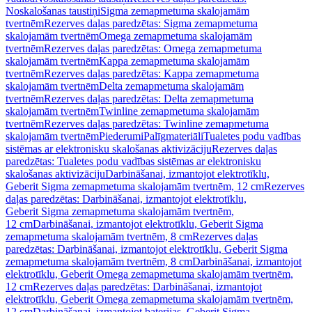
Noskalošanas taustiņi
Sigma zemapmetuma skalojamām
tvertnēm
Rezerves daļas paredzētas: Sigma zemapmetuma
skalojamām tvertnēm
Omega zemapmetuma skalojamām
tvertnēm
Rezerves daļas paredzētas: Omega zemapmetuma
skalojamām tvertnēm
Kappa zemapmetuma skalojamām
tvertnēm
Rezerves daļas paredzētas: Kappa zemapmetuma
skalojamām tvertnēm
Delta zemapmetuma skalojamām
tvertnēm
Rezerves daļas paredzētas: Delta zemapmetuma
skalojamām tvertnēm
Twinline zemapmetuma skalojamām
tvertnēm
Rezerves daļas paredzētas: Twinline zemapmetuma
skalojamām tvertnēm
Piederumi
Palīgmateriāli
Tualetes podu vadības
sistēmas ar elektronisku skalošanas aktivizāciju
Rezerves daļas
paredzētas: Tualetes podu vadības sistēmas ar elektronisku
skalošanas aktivizāciju
Darbināšanai, izmantojot elektrotīklu,
Geberit Sigma zemapmetuma skalojamām tvertnēm, 12 cm
Rezerves
daļas paredzētas: Darbināšanai, izmantojot elektrotīklu,
Geberit Sigma zemapmetuma skalojamām tvertnēm,
12 cm
Darbināšanai, izmantojot elektrotīklu, Geberit Sigma
zemapmetuma skalojamām tvertnēm, 8 cm
Rezerves daļas
paredzētas: Darbināšanai, izmantojot elektrotīklu, Geberit Sigma
zemapmetuma skalojamām tvertnēm, 8 cm
Darbināšanai, izmantojot
elektrotīklu, Geberit Omega zemapmetuma skalojamām tvertnēm,
12 cm
Rezerves daļas paredzētas: Darbināšanai, izmantojot
elektrotīklu, Geberit Omega zemapmetuma skalojamām tvertnēm,
12 cm
Darbināšanai, izmantojot baterijas, Geberit Sigma