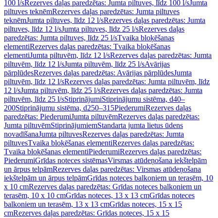
100 l/s
Rezerves daļas paredzētas: Jumta piltuves, līdz 100 l/s
Jumta
piltuves teknēm
Rezerves daļas paredzētas: Jumta piltuves
teknēm
Jumta piltuves, līdz 12 l/s
Rezerves daļas paredzētas: Jumta
piltuves, līdz 12 l/s
Jumta piltuves, līdz 25 l/s
Rezerves daļas
paredzētas: Jumta piltuves, līdz 25 l/s
Tvaika bloķēšanas
elementi
Rezerves daļas paredzētas: Tvaika bloķēšanas
elementi
Jumta piltuvēm, līdz 12 l/s
Rezerves daļas paredzētas: Jumta
piltuvēm, līdz 12 l/s
Jumta piltuvēm, līdz 25 l/s
Avārijas
pārplūdes
Rezerves daļas paredzētas: Avārijas pārplūdes
Jumta
piltuvēm, līdz 12 l/s
Rezerves daļas paredzētas: Jumta piltuvēm, līdz
12 l/s
Jumta piltuvēm, līdz 25 l/s
Rezerves daļas paredzētas: Jumta
piltuvēm, līdz 25 l/s
Stiprinājumi
Stiprinājumu sistēma, d40–
200
Stiprinājumu sistēma, d250–315
Piederumi
Rezerves daļas
paredzētas: Piederumi
Jumta piltuvēm
Rezerves daļas paredzētas:
Jumta piltuvēm
Stiprinājumiem
Standarta jumta lietus ūdens
novadīšana
Jumta piltuves
Rezerves daļas paredzētas: Jumta
piltuves
Tvaika bloķēšanas elementi
Rezerves daļas paredzētas:
Tvaika bloķēšanas elementi
Piederumi
Rezerves daļas paredzētas:
Piederumi
Grīdas noteces sistēmas
Virsmas atūdeņošana iekštelpām
un ārpus telpām
Rezerves daļas paredzētas: Virsmas atūdeņošana
iekštelpām un ārpus telpām
Grīdas noteces balkoniem un terasēm, 10
x 10 cm
Rezerves daļas paredzētas: Grīdas noteces balkoniem un
terasēm, 10 x 10 cm
Grīdas noteces, 13 x 13 cm
Grīdas noteces
balkoniem un terasēm, 13 x 13 cm
Grīdas noteces, 15 x 15
cm
Rezerves daļas paredzētas: Grīdas noteces, 15 x 15