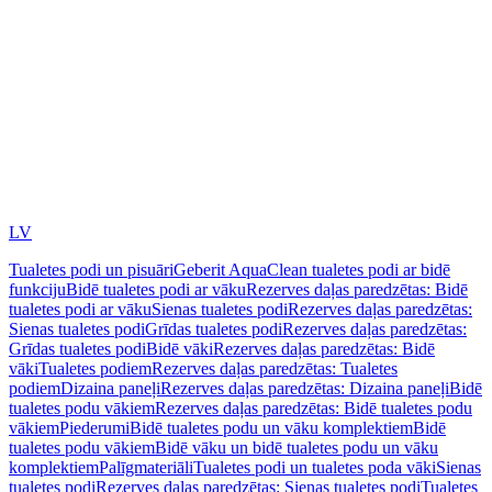
LV
Tualetes podi un pisuāri
Geberit AquaClean tualetes podi ar bidē
funkciju
Bidē tualetes podi ar vāku
Rezerves daļas paredzētas: Bidē
tualetes podi ar vāku
Sienas tualetes podi
Rezerves daļas paredzētas:
Sienas tualetes podi
Grīdas tualetes podi
Rezerves daļas paredzētas:
Grīdas tualetes podi
Bidē vāki
Rezerves daļas paredzētas: Bidē
vāki
Tualetes podiem
Rezerves daļas paredzētas: Tualetes
podiem
Dizaina paneļi
Rezerves daļas paredzētas: Dizaina paneļi
Bidē
tualetes podu vākiem
Rezerves daļas paredzētas: Bidē tualetes podu
vākiem
Piederumi
Bidē tualetes podu un vāku komplektiem
Bidē
tualetes podu vākiem
Bidē vāku un bidē tualetes podu un vāku
komplektiem
Palīgmateriāli
Tualetes podi un tualetes poda vāki
Sienas
tualetes podi
Rezerves daļas paredzētas: Sienas tualetes podi
Tualetes