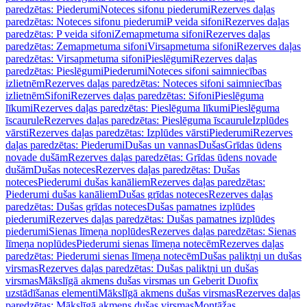
paredzētas: Piederumi
Noteces sifonu piederumi
Rezerves daļas
paredzētas: Noteces sifonu piederumi
P veida sifoni
Rezerves daļas
paredzētas: P veida sifoni
Zemapmetuma sifoni
Rezerves daļas
paredzētas: Zemapmetuma sifoni
Virsapmetuma sifoni
Rezerves daļas
paredzētas: Virsapmetuma sifoni
Pieslēgumi
Rezerves daļas
paredzētas: Pieslēgumi
Piederumi
Noteces sifoni saimniecības
izlietnēm
Rezerves daļas paredzētas: Noteces sifoni saimniecības
izlietnēm
Sifoni
Rezerves daļas paredzētas: Sifoni
Pieslēguma
līkumi
Rezerves daļas paredzētas: Pieslēguma līkumi
Pieslēguma
īscaurule
Rezerves daļas paredzētas: Pieslēguma īscaurule
Izplūdes
vārsti
Rezerves daļas paredzētas: Izplūdes vārsti
Piederumi
Rezerves
daļas paredzētas: Piederumi
Dušas un vannas
Dušas
Grīdas ūdens
novade dušām
Rezerves daļas paredzētas: Grīdas ūdens novade
dušām
Dušas noteces
Rezerves daļas paredzētas: Dušas
noteces
Piederumi dušas kanāliem
Rezerves daļas paredzētas:
Piederumi dušas kanāliem
Dušas grīdas noteces
Rezerves daļas
paredzētas: Dušas grīdas noteces
Dušas pamatnes izplūdes
piederumi
Rezerves daļas paredzētas: Dušas pamatnes izplūdes
piederumi
Sienas līmeņa noplūdes
Rezerves daļas paredzētas: Sienas
līmeņa noplūdes
Piederumi sienas līmeņa notecēm
Rezerves daļas
paredzētas: Piederumi sienas līmeņa notecēm
Dušas paliktņi un dušas
virsmas
Rezerves daļas paredzētas: Dušas paliktņi un dušas
virsmas
Mākslīgā akmens dušas virsmas un Geberit Duofix
uzstādīšanas elementi
Mākslīgā akmens dušas virsmas
Rezerves daļas
paredzētas: Mākslīgā akmens dušas virsmas
Montāžas