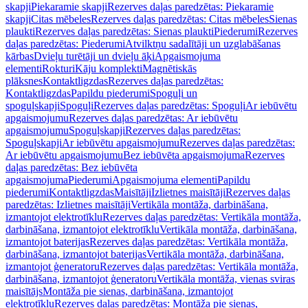
skapji
Piekaramie skapji
Rezerves daļas paredzētas: Piekaramie
skapji
Citas mēbeles
Rezerves daļas paredzētas: Citas mēbeles
Sienas
plaukti
Rezerves daļas paredzētas: Sienas plaukti
Piederumi
Rezerves
daļas paredzētas: Piederumi
Atvilktņu sadalītāji un uzglabāšanas
kārbas
Dvieļu turētāji un dvieļu āķi
Apgaismojuma
elementi
Rokturi
Kāju komplekti
Magnētiskās
plāksnes
Kontaktligzdas
Rezerves daļas paredzētas:
Kontaktligzdas
Papildu piederumi
Spoguļi un
spoguļskapji
Spoguļi
Rezerves daļas paredzētas: Spoguļi
Ar iebūvētu
apgaismojumu
Rezerves daļas paredzētas: Ar iebūvētu
apgaismojumu
Spoguļskapji
Rezerves daļas paredzētas:
Spoguļskapji
Ar iebūvētu apgaismojumu
Rezerves daļas paredzētas:
Ar iebūvētu apgaismojumu
Bez iebūvēta apgaismojuma
Rezerves
daļas paredzētas: Bez iebūvēta
apgaismojuma
Piederumi
Apgaismojuma elementi
Papildu
piederumi
Kontaktligzdas
Maisītāji
Izlietnes maisītāji
Rezerves daļas
paredzētas: Izlietnes maisītāji
Vertikāla montāža, darbināšana,
izmantojot elektrotīklu
Rezerves daļas paredzētas: Vertikāla montāža,
darbināšana, izmantojot elektrotīklu
Vertikāla montāža, darbināšana,
izmantojot baterijas
Rezerves daļas paredzētas: Vertikāla montāža,
darbināšana, izmantojot baterijas
Vertikāla montāža, darbināšana,
izmantojot ģeneratoru
Rezerves daļas paredzētas: Vertikāla montāža,
darbināšana, izmantojot ģeneratoru
Vertikāla montāža, vienas sviras
maisītājs
Montāža pie sienas, darbināšana, izmantojot
elektrotīklu
Rezerves daļas paredzētas: Montāža pie sienas,