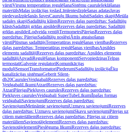
vārsti
Virsmu temperatūras regulēšana
Sistēmu caurule
Ieklāšanas
materiāls
Malas izolācijas joslas
Līmlentes
Izplešanas adatas
Javas
piedevas
Izplešanās šuves
Cauruļu līkumu balsti
Sadales skapji
Metāla
sadales skapji
Sadalītāju klāsts
Rezerves daļas paredzētas: Sadalītāju
klāsts
Sadalītāji grīdas apsildei
Rezerves daļas paredzētas: Sadalītāji
grīdas apsildei
Lodveida ventiļi
Termometrs
Pārejas
Rezerves daļas
paredzētas: Pārejas
Sadalītāju noslēgi
Ātrās atgaisošanas
vārsti
Plūsmas sadalītājs
Temperatūras regulēšanas vienības
Rezerves
daļas paredzētas: Temperatūras regulēšanas vienības
Apsildes
elementu sadalītāji
Rezerves daļas paredzētas: Apsildes elementu
sadalītāji
Apvadi
Regulēšanas komponenti
Servopiedziņas
Telpas
termostati
Galvenie regulatori
Komunikācijas
moduļi
Sensori
Transformatori
Piederumi
Sadalītāju izolācija
Ēku
kanalizācijas sistēmas
Geberit Silent-
db20
Caurules
Veidgabali
Rezerves daļas paredzētas:
Veidgabali
Līkumi
Atzari
Rezerves daļas paredzētas:
Atzari
Pārejas
Piekļuves caurules
Rezerves daļas paredzētas:
Piekļuves caurules
Veidgabali SuperTube
Līkumi
Īpašas formas
veidgabali
Savienojumi
Rezerves daļas paredzētas:
Savienojumi
Metināmie savienojumi
Uzmavu savienojumi
Rezerves
daļas paredzētas: Uzmavu savienojumi
Skavu savienojumi
Pārejas uz
citiem materiāliem
Rezerves daļas paredzētas: Pārejas uz citiem
materiāliem
Savienotājelementi
Rezerves daļas paredzētas:
Savienotājelementi
Pieslēguma līkumi
Rezerves daļas paredzētas: