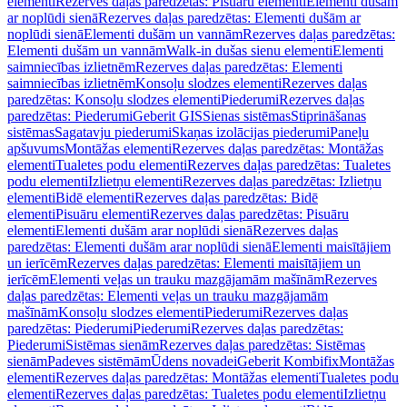
elementi
Rezerves daļas paredzētas: Pisuāru elementi
Elementi dušām
ar noplūdi sienā
Rezerves daļas paredzētas: Elementi dušām ar
noplūdi sienā
Elementi dušām un vannām
Rezerves daļas paredzētas:
Elementi dušām un vannām
Walk-in dušas sienu elementi
Elementi
saimniecības izlietnēm
Rezerves daļas paredzētas: Elementi
saimniecības izlietnēm
Konsoļu slodzes elementi
Rezerves daļas
paredzētas: Konsoļu slodzes elementi
Piederumi
Rezerves daļas
paredzētas: Piederumi
Geberit GIS
Sienas sistēmas
Stiprināšanas
sistēmas
Sagatavju piederumi
Skaņas izolācijas piederumi
Paneļu
apšuvums
Montāžas elementi
Rezerves daļas paredzētas: Montāžas
elementi
Tualetes podu elementi
Rezerves daļas paredzētas: Tualetes
podu elementi
Izlietņu elementi
Rezerves daļas paredzētas: Izlietņu
elementi
Bidē elementi
Rezerves daļas paredzētas: Bidē
elementi
Pisuāru elementi
Rezerves daļas paredzētas: Pisuāru
elementi
Elementi dušām arar noplūdi sienā
Rezerves daļas
paredzētas: Elementi dušām arar noplūdi sienā
Elementi maisītājiem
un ierīcēm
Rezerves daļas paredzētas: Elementi maisītājiem un
ierīcēm
Elementi veļas un trauku mazgājamām mašīnām
Rezerves
daļas paredzētas: Elementi veļas un trauku mazgājamām
mašīnām
Konsoļu slodzes elementi
Piederumi
Rezerves daļas
paredzētas: Piederumi
Piederumi
Rezerves daļas paredzētas:
Piederumi
Sistēmas sienām
Rezerves daļas paredzētas: Sistēmas
sienām
Padeves sistēmām
Ūdens novadei
Geberit Kombifix
Montāžas
elementi
Rezerves daļas paredzētas: Montāžas elementi
Tualetes podu
elementi
Rezerves daļas paredzētas: Tualetes podu elementi
Izlietņu