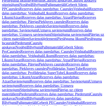
Pieslēguma līkumi
Piederumi
Cauruļu apskavas
Cauruļu apskavu
stiprinājumi
Noslēgi
Blīvējumi
Palīgmateriāli
Geberit Silent-
PP
Caurules
Rezerves daļas paredzētas: Caurules
Veidgabali
Rezerves
daļas paredzētas: Veidgabali
Līkumi
Rezerves daļas paredzētas:
Līkumi
Atzari
Rezerves daļas paredzētas: Atzari
Pārejas
Rezerves
daļas paredzētas: Pārejas
Piekļuves caurules
Rezerves daļas
paredzētas: Piekļuves caurules
Savienojumi
Rezerves daļas
paredzētas: Savienojumi
Uzmavu savienojumi
Rezerves daļas
paredzētas: Uzmavu savienojumi
Stiprinājuma savienojumi
Pārejas uz
citiem materiāliem
Savienotājelementi
Pieslēguma līkumi
Pieslēguma
īscaurule
Piederumi
Cauruļu
apskavas
Noslēgi
Blīvējumi
Palīgmateriāli
Geberit Silent-
Pro
Caurules
Rezerves daļas paredzētas: Caurules
Veidgabali
Rezerves
daļas paredzētas: Veidgabali
Līkumi
Rezerves daļas paredzētas:
Līkumi
Atzari
Rezerves daļas paredzētas: Atzari
Pārejas
Rezerves
daļas paredzētas: Pārejas
Piekļuves caurules
Rezerves daļas
paredzētas: Piekļuves caurules
Profildetaļas SuperTube
Rezerves
daļas paredzētas: Profildetaļas SuperTube
Līkumi
Rezerves daļas
paredzētas: Līkumi
Atzari
Rezerves daļas paredzētas:
Atzari
Savienojumi
Rezerves daļas paredzētas: Savienojumi
Uzmavu
savienojumi
Rezerves daļas paredzētas: Uzmavu
savienojumi
Stiprinājuma savienojumi
Pārejas uz citiem
materiāliem
Piederumi
Rezerves daļas paredzētas: Piederumi
Cauruļu
apskavas
Noslēgi
Blīvējumi
Rezerves daļas paredzētas:
Blīvējumi
Palīgmateriāli
Geberit PE
Caurules
Veidgabali
Rezerves