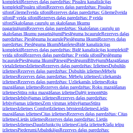
komplekti
Rezerves daļas paredzētas: Pisuāru kanalizācijas
komplekti
Pisuāru sifoni
Rezerves daļas paredzētas: Pisuāru
sifoni
Gliemežveida sifoni
Rezerves daļas paredzētas: Gliemežveida
sifoni
P veida sifoni
Rezerves daļas paredzētas: P veida
sifoni
Skalošanas cauruļu un skalošanas līkumu
pagarinājumi
Rezerves daļas paredzētas: Skalošanas cauruļu un
skalošanas līkumu pagarinājumi
Pieslēguma īscaurule
Rezerves daļas
paredzētas: Pieslēguma īscaurule
Pieslēguma līkumi
Rezerves daļas
paredzētas: Pieslēguma līkumi
Manšetes
Bidē kanalizācijas
komplekti
Rezerves daļas paredzētas: Bidē kanalizācijas komplekti
P
veida sifoni
Rezerves daļas paredzētas: P veida sifoni
Pieslēguma
īscaurule
Pieslēguma līkumi
Pārsegi
Pieslēgumi
Blīvējumi
Mazgāšanas
vieta
Izlietnes
Izlietnes
Rezerves daļas paredzētas: Izlietnes
Dubultās
izlietnes
Rezerves daļas paredzētas: Dubultās izlietnes
Mēbeļu
izlietnes
Rezerves daļas paredzētas: Mēbeļu izlietnes
Uzliekamās
izlietnes
Rezerves daļas paredzētas: Uzliekamās izlietnes
Roku
mazgāšanas izlietnes
Rezerves daļas paredzētas: Roku mazgāšanas
izlietnes
Stūra roku mazgāšanas izlietne
Daļēji iemontētās
izlietnes
Iebūvējamas izlietnes
Rezerves daļas paredzētas:
Iebūvējamas izlietnes
Zem virsmas iebūvējamas
Stūra
izlietnes
Izlietnes Comfort
Izlietnes bērniem
Izlietnes
Lielās
mazgāšanas izlietnes
Citas izlietnes
Rezerves daļas paredzētas: Citas
izlietnes
Lietās izlietnes
Rezerves daļas paredzētas: Lietās
izlietnes
Izlietnes
Daudzfunkciju izlietnes
Ģipša izlietne
Klašu telpu
izlietnes
Piederumi
Atbalstkājas
Rezerves daļas paredzētas: