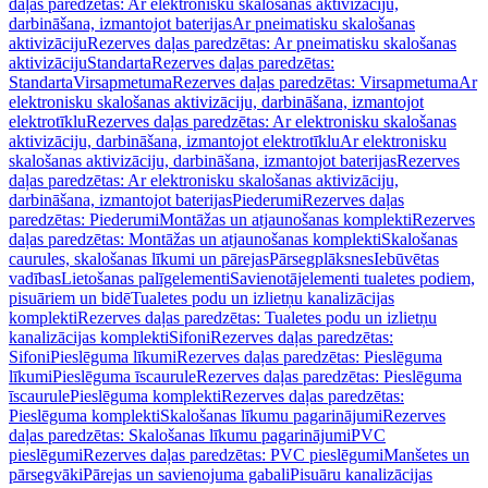
daļas paredzētas: Ar elektronisku skalošanas aktivizāciju,
darbināšana, izmantojot baterijas
Ar pneimatisku skalošanas
aktivizāciju
Rezerves daļas paredzētas: Ar pneimatisku skalošanas
aktivizāciju
Standarta
Rezerves daļas paredzētas:
Standarta
Virsapmetuma
Rezerves daļas paredzētas: Virsapmetuma
Ar
elektronisku skalošanas aktivizāciju, darbināšana, izmantojot
elektrotīklu
Rezerves daļas paredzētas: Ar elektronisku skalošanas
aktivizāciju, darbināšana, izmantojot elektrotīklu
Ar elektronisku
skalošanas aktivizāciju, darbināšana, izmantojot baterijas
Rezerves
daļas paredzētas: Ar elektronisku skalošanas aktivizāciju,
darbināšana, izmantojot baterijas
Piederumi
Rezerves daļas
paredzētas: Piederumi
Montāžas un atjaunošanas komplekti
Rezerves
daļas paredzētas: Montāžas un atjaunošanas komplekti
Skalošanas
caurules, skalošanas līkumi un pārejas
Pārsegplāksnes
Iebūvētas
vadības
Lietošanas palīgelementi
Savienotājelementi tualetes podiem,
pisuāriem un bidē
Tualetes podu un izlietņu kanalizācijas
komplekti
Rezerves daļas paredzētas: Tualetes podu un izlietņu
kanalizācijas komplekti
Sifoni
Rezerves daļas paredzētas:
Sifoni
Pieslēguma līkumi
Rezerves daļas paredzētas: Pieslēguma
līkumi
Pieslēguma īscaurule
Rezerves daļas paredzētas: Pieslēguma
īscaurule
Pieslēguma komplekti
Rezerves daļas paredzētas:
Pieslēguma komplekti
Skalošanas līkumu pagarinājumi
Rezerves
daļas paredzētas: Skalošanas līkumu pagarinājumi
PVC
pieslēgumi
Rezerves daļas paredzētas: PVC pieslēgumi
Manšetes un
pārsegvāki
Pārejas un savienojuma gabali
Pisuāru kanalizācijas