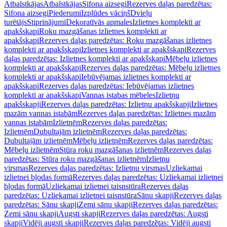
Atbalstkājas
Atbalstkājas
Sifona aizsegi
Rezerves daļas paredzētas:
Sifona aizsegi
Piederumi
Izplūdes vāciņš
Dvieļu
turētājs
Stiprinājumi
Dekoratīvās apmales
Izlietnes komplekti ar
apakšskapi
Roku mazgāšanas izlietnes komplekti ar
apakšskapi
Rezerves daļas paredzētas: Roku mazgāšanas izlietnes
komplekti ar apakšskapi
Izlietnes komplekti ar apakšskapi
Rezerves
daļas paredzētas: Izlietnes komplekti ar apakšskapi
Mēbeļu izlietnes
komplekti ar apakšskapi
Rezerves daļas paredzētas: Mēbeļu izlietnes
komplekti ar apakšskapi
Iebūvējamas izlietnes komplekti ar
apakšskapi
Rezerves daļas paredzētas: Iebūvējamas izlietnes
komplekti ar apakšskapi
Vannas istabas mēbeles
Izlietņu
apakšskapji
Rezerves daļas paredzētas: Izlietņu apakšskapji
Izlietnes
mazām vannas istabām
Rezerves daļas paredzētas: Izlietnes mazām
vannas istabām
Izlietnēm
Rezerves daļas paredzētas:
Izlietnēm
Dubultajām izlietnēm
Rezerves daļas paredzētas:
Dubultajām izlietnēm
Mēbeļu izlietnēm
Rezerves daļas paredzētas:
Mēbeļu izlietnēm
Stūra roku mazgāšanas izlietnēm
Rezerves daļas
paredzētas: Stūra roku mazgāšanas izlietnēm
Izlietņu
virsmas
Rezerves daļas paredzētas: Izlietņu virsmas
Uzliekamai
izlietnei bļodas formā
Rezerves daļas paredzētas: Uzliekamai izlietnei
bļodas formā
Uzliekamai izlietnei taisnstūra
Rezerves daļas
paredzētas: Uzliekamai izlietnei taisnstūra
Sānu skapji
Rezerves daļas
paredzētas: Sānu skapji
Zemi sānu skapji
Rezerves daļas paredzētas:
Zemi sānu skapji
Augsti skapji
Rezerves daļas paredzētas: Augsti
skapji
Vidēji augsti skapji
Rezerves daļas paredzētas: Vidēji augsti