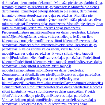
darbināšana, izmantojot elektrotīklu
Montāža pie sienas, darbināšana,
izmantojot baterijas
Rezerves daļas paredzētas: Montāža pie sienas,
darbināšana, izmantojot baterijas
Montāža pie sienas, darbināšana,
izmantojot ģeneratoru
Rezerves daļas paredzētas: Montāža pie
sienas, darbināšana, izmantojot ģeneratoru
Montāža pie sienas, divu
rokturu maisītājs
Rezerves daļas paredzētas: Montāža pie sienas, divu
rokturu maisītājs
Piederumi
Rezerves daļas paredzētas:
Piederumi
Izlietnes maisītājiem
Rezerves daļas paredzētas: Izlietnes
maisītājiem
Mazgāšanas vietas, virtuves izlietņu, ierīču un lieto
izlietņu savienotājelementi
Noteces sifoni izlietnēm
Rezerves daļas
paredzētas: Noteces sifoni izlietnēm
P veida sifoni
Rezerves daļas
paredzētas: P veida sifoni
P veida sifoni, vietu taupoši
modeļi
Rezerves daļas paredzētas: P veida sifoni, vietu taupoši
modeļi
Pudeļsifoni izlietnēm
Rezerves daļas paredzētas: Pudeļsifoni
izlietnēm
Pudeļsifoni izlietnēm, vietu taupošs modelis
Rezerves daļas
paredzētas: Pudeļsifoni izlietnēm, vietu taupošs
modelis
Zemapmetuma sifoni
Rezerves daļas paredzētas:
Zemapmetuma sifoni
Izlietnes pieslēgumi
Rezerves daļas paredzētas:
Izlietnes pieslēgumi
Pieslēguma īscaurule
Pieslēguma
līkumi
Pārsegi
Blīvējumi
Vertikālās caurules
Pagarinājumi
Aktivizācijas
elementi
Noteces sifoni izlietnēm
Rezerves daļas paredzētas: Noteces
sifoni izlietnēm
P veida sifoni
Rezerves daļas paredzētas: P veida
sifoni
Virtuves izlietņu pieslēgumi
Rezerves daļas paredzētas:
Virtuves izlietņu pieslēgumi
Pieslēguma īscaurule
Rezerves daļas
paredzētas: Pieslēguma īscaurule
Piederumi
Rezerves daļas