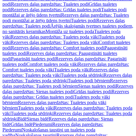
podi
Rezerves daļas paredzētas: Tualetes podi
Grīdas tualetes
podi
Rezerves daļas paredzētas: Grīdas tualetes podi
Tualetes podi
montāžai ar ārējo ūdens tvertni
Rezerves daļas paredzētas: Tualetes
podi montāžai ar ārējo ūdens tvertni
Tualetes podi
Rezerves daļas
paredzētas: Tualetes podi
Ārējās skalojamās tvertnes tualetes podiem,
no sanitārās keramikas
Montāža uz tualetes poda
Tualetes poda
vāki
Rezerves daļas paredzētas: Tualetes poda vāki
Tualetes poda
vāki
Rezerves daļas paredzētas: Tualetes poda vāki
Comfort tualetes
podi
Rezerves daļas paredzētas: Comfort tualetes podi
Paaugstināti
tualetes podi
Rezerves daļas paredzētas: Paaugstināti tualetes
podi
Pagarināti tualetes podi
Rezerves daļas paredzētas: Pagarināti
tualetes podi
Comfort tualetes poda vāki
Rezerves daļas paredzētas:
Comfort tualetes poda vāki
Tualetes poda vāki
Rezerves daļas
paredzētas: Tualetes poda vāki
Tualetes poda sēdriņķi
Rezerves daļas
paredzētas: Tualetes poda sēdriņķi
Tualetes podi bērniem
Rezerves
daļas paredzētas: Tualetes podi bērniem
Sienas tualetes podi
Rezerves
daļas paredzētas: Sienas tualetes podi
Grīdas tualetes podi
Rezerves
daļas paredzētas: Grīdas tualetes podi
Tualetes podu vāki
bērniem
Rezerves daļas paredzētas: Tualetes podu vāki
bērniem
Tualetes poda vāki
Rezerves daļas paredzētas: Tualetes poda
vāki
Tualetes poda sēdriņķi
Rezerves daļas paredzētas: Tualetes poda
sēdriņķi
Bidē
Sienas bidē
Rezerves daļas paredzētas: Sienas
bidē
Grīdas bidē
Piederumi
Rezerves daļas paredzētas:
Piederumi
Noskalošanas taustiņi un tualetes poda
vadība
Noskalošanas taustiņi
Rezerves daļas paredzētas: