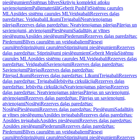
pieslēgumiem
Sistēmas blīves
Skrūvju komplekti atloku
savienojumiem
Palīgmateriāli
Geberit PushFit
Sistēmu caurules
ML
Apsildes sistēmu caurules ML
Veidgabali
Rezerves daļas
paredzētas: Veidgabali
Līkumi
Trejgabali
Neatvienojamas
pārejas
Rezerves daļas paredzētas: Neatvienojamas pārejas
Pārejas un
savienojumi, atvienojami
Pieslēgumi
Sadalītājs ar vītnes
pieslēgumu
Apsildes pieslēgumi
Piederumi
Rezerves daļas paredzētas:
Piederumi
Blīves caurulēm un veidgabaliem
Pārsegi
caurulēm
Stiprinājumi caurulēm
Stiprinājumi pieslēgumiem
Rezerves
daļas paredzētas: Stiprinājumi pieslēgumiem
Geberit Mepla
Sistēmu
caurules ML
Apsildes sistēmu caurules ML
Veidgabali
Rezerves daļas
paredzētas: Veidgabali
Savienojumi
Rezerves daļas paredzētas:
Savienojumi
Pārejas
Rezerves daļas paredzētas:
Pārejas
Līkumi
Rezerves daļas paredzētas: Līkumi
Trejgabali
Rezerves
daļas paredzētas: Trejgabali
Iebūvēta cirkulācija
Rezerves daļas
paredzētas: Iebūvēta cirkulācija
Neatvienojamas pārejas
Rezerves
daļas paredzētas: Neatvienojamas pārejas
Pārejas un savienojumi,
atvienojami
Rezerves daļas paredzētas: Pārejas un savienojumi,
atvienojami
Noslēgi
Rezerves daļas paredzētas:
Noslēgi
Pieslēgumi
Rezerves daļas paredzētas: Pieslēgumi
Sadalītājs
ar vītnes pieslēgumu
Apsildes trejgabals
Rezerves daļas paredzētas:
Apsildes trejgabals
Apsildes pieslēgumi
Rezerves daļas paredzētas:
Apsildes pieslēgumi
Piederumi
Rezerves daļas paredzētas:
Piederumi
Blīves caurulēm un veidgabaliem
Pārsegi
caurulēm
Stiprinājumi caurulēm
Stiprinājumi pieslēgumiem
Rezerves