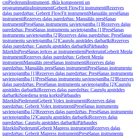
cm
Piederumi
Instrumenti, tīkla komponenti un
programmatūra
Instrumenti
Geberit FlowFit instrumenti
Rezerves
daļas paredzētas: Geberit FlowFit instrumenti
Manuālās presēšanas
instrumenti
Rezerves daļas paredzētas: Manuālās presēšanas
instrumenti
Presēšanas instrumentu savietojamība [1]
Rezerves daļas
paredzētas: Presēšanas instrumentu savietojamība [1]
Presēšanas
instrumentu savietojamība [2]
Rezerves daļas paredzētas: Presēšanas
instrumentu savietojamība [2]
Cauruļu apstrādes darbarīki
Rezerves
daļas paredzētas: Cauruļu apstrādes darbarīki
Pārbaudes
līdzeklis
Presēšanas ierīces ar instrumentiem
Piederumi
Geberit Mepla
instrumenti
Rezerves daļas paredzētas: Geberit Mepla
instrumenti
Manuālās presēšanas instrumenti
Rezerves daļas
paredzētas: Manuālās presēšanas instrumenti
Presēšanas instrumentu
savienojamība [1]
Rezerves daļas paredzētas: Presēšanas instrumentu
savienojamība [1]
Presēšanas instrumentu savienojamība [2]
Rezerves
daļas paredzētas: Presēšanas instrumentu savienojamība [2]
Cauruļu
apstrādes darbarīki
Rezerves daļas paredzētas: Cauruļu apstrādes
darbarīki
Spiediena testa korķis
Pārbaudes
līdzeklis
Piederumi
Geberit Volex instrumenti
Rezerves daļas
paredzētas: Geberit Volex instrumenti
Presēšanas instrumentu
savienojamība [2]
Rezerves daļas paredzētas: Presēšanas instrumentu
savienojamība [2]
Cauruļu apstrādes darbarīki
Rezerves daļas
paredzētas: Cauruļu apstrādes darbarīki
Pārbaudes
līdzeklis
Piederumi
Geberit Mapress instrumenti
Rezerves daļas
paredzētas: Geberit Mapress instrumenti
Presēšanas instrumentu