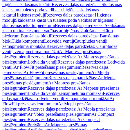
higiēnas skalošanas iekārtu
Rezerves daļas paredzētas: Skalošanas
kastes un tualetes poda vadība ar higiēnas skalošanas
iekārtu
Higiēnas moduļi
Rezerves daļas paredzētas: Higiēnas
moduļi
Skalošanas kastu un tualetes poda vadības ar higiēnas
skalošanas iekārtu piederumi
Rezerves daļas paredzētas: Skalošanas
kastu un tualetes poda vadības ar higiēnas skalošanas iekārtu
piederumi
Barošanas bloki
Rezerves daļas paredzētas: Barošanas
bloki
Tīkla komponenti
Lodveida ventiļi
Caurplūdes ventiļi
zemapmetuma montāžai
Rezerves daļas paredzētas: Caurplūdes
ventiļi zemapmetuma montāžai
Ar Mapress presēšanas
pieslēgumiem
Rezerves daļas paredzētas: Ar Mapress presēšanas
pieslēgumiem
Lodveida ventiļi
Rezerves daļas paredzētas: Lodveida
ventiļi
Ar FlowFit presēšanas pieslēgumiem
Rezerves daļas
paredzētas: Ar FlowFit presēšanas pieslēgumiem
Ar Mepla
presēšanas pieslēgumiem
Rezerves daļas paredzētas: Ar Mepla
presēšanas pieslēgumiem
Ar Mapress presēšanas
pieslēgumiem
Rezerves daļas paredzētas: Ar Mapress presēšanas
pieslēgumiem
Lodveida ventiļi zemapmetuma montāžai
Rezerves
daļas paredzētas: Lodveida ventiļi zemapmetuma montāžai
Ar
FlowFit preses savienojumiem
Ar Mepla presēšanas
pieslēgumiem
Rezerves daļas paredzētas: Ar Mepla presēšanas
pieslēgumiem
Ar Volex presēšanas pieslēgumiem
Ar Compact
pieslēgumiem
Rezerves daļas paredzētas: Ar Compact
pieslēgumiem
Pretvārsti
Ar Mapress presēšanas
pieslēgumiem
Apsildes atgaisošanas vārsti
Ātrās atgaisošanas