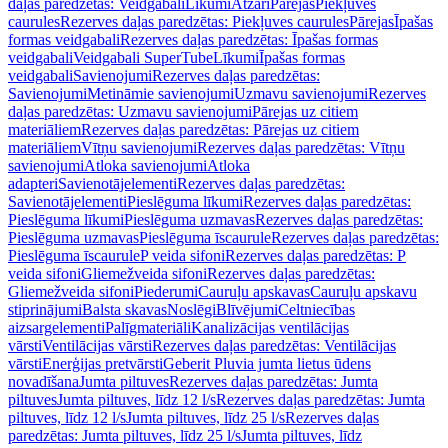
daļas paredzētas: Veidgabali
Līkumi
Atzari
Pārejas
Piekļuves
caurules
Rezerves daļas paredzētas: Piekļuves caurules
Pārejas
Īpašas
formas veidgabali
Rezerves daļas paredzētas: Īpašas formas
veidgabali
Veidgabali SuperTube
Līkumi
Īpašas formas
veidgabali
Savienojumi
Rezerves daļas paredzētas:
Savienojumi
Metināmie savienojumi
Uzmavu savienojumi
Rezerves
daļas paredzētas: Uzmavu savienojumi
Pārejas uz citiem
materiāliem
Rezerves daļas paredzētas: Pārejas uz citiem
materiāliem
Vītņu savienojumi
Rezerves daļas paredzētas: Vītņu
savienojumi
Atloka savienojumi
Atloka
adapteri
Savienotājelementi
Rezerves daļas paredzētas:
Savienotājelementi
Pieslēguma līkumi
Rezerves daļas paredzētas:
Pieslēguma līkumi
Pieslēguma uzmavas
Rezerves daļas paredzētas:
Pieslēguma uzmavas
Pieslēguma īscaurule
Rezerves daļas paredzētas:
Pieslēguma īscaurule
P veida sifoni
Rezerves daļas paredzētas: P
veida sifoni
Gliemežveida sifoni
Rezerves daļas paredzētas:
Gliemežveida sifoni
Piederumi
Cauruļu apskavas
Cauruļu apskavu
stiprinājumi
Balsta skavas
Noslēgi
Blīvējumi
Celtniecības
aizsargelementi
Palīgmateriāli
Kanalizācijas ventilācijas
vārsti
Ventilācijas vārsti
Rezerves daļas paredzētas: Ventilācijas
vārsti
Enerģijas pretvārsti
Geberit Pluvia jumta lietus ūdens
novadīšana
Jumta piltuves
Rezerves daļas paredzētas: Jumta
piltuves
Jumta piltuves, līdz 12 l/s
Rezerves daļas paredzētas: Jumta
piltuves, līdz 12 l/s
Jumta piltuves, līdz 25 l/s
Rezerves daļas
paredzētas: Jumta piltuves, līdz 25 l/s
Jumta piltuves, līdz